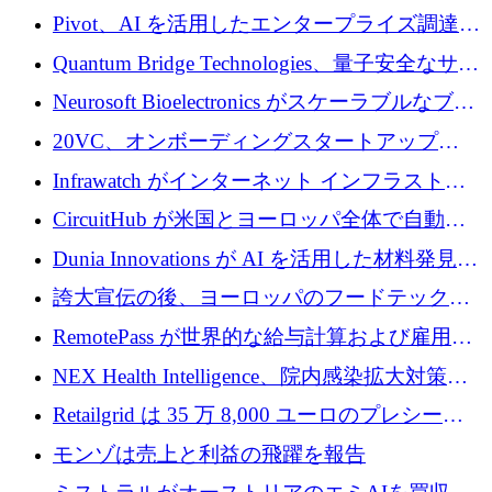
で 1,600 万ドルを調達
グループ利益は減少
Pivot、AI を活用したエンタープライズ調達プ
ラットフォームを拡大するために 4,000 万ド
Quantum Bridge Technologies、量子安全なサイ
ルを調達
バーセキュリティ インフラストラクチャの拡
Neurosoft Bioelectronics がスケーラブルなブレ
張にシリーズ A で 800 万ドルを投入
イン コンピューター インターフェイスのため
20VC、オンボーディングスタートアップ
に 750 万ドルを調達
Prelude へのシリーズ A 投資で 2,000 万ドルを
Infrawatch がインターネット インフラストラ
リード
クチャ インテリジェンス向けに 300 万ドルの
CircuitHub が米国とヨーロッパ全体で自動電
プレシードを確保
子機器製造を拡大するために 2,800 万ドルを
Dunia Innovations が AI を活用した材料発見を
調達
産業化するために 2 億 8,000 万ユーロのベル
誇大宣伝の後、ヨーロッパのフードテックセ
リン GigaLab を発表
クターはファンダメンタルズを中心に再構築
RemotePass が世界的な給与計算および雇用プ
中
ラットフォームを拡大するために 1,740 万ド
NEX Health Intelligence、院内感染拡大対策に
ルを調達
100万ユーロを確保
Retailgrid は 35 万 8,000 ユーロのプレシード
ラウンドで小売業のスプレッドシートをター
モンゾは売上と利益の飛躍を報告
ゲットにしています