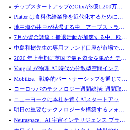
チップスタートアップのOlixが3億1,200万ド
ルを調達、Mobilizeが投資部門を立ち上げ、7
Platter は食料供給業務を近代化するために
月の資金調達を詳しく調査
Verb Ventures から追加資金を調達
地中海の井戸が枯渇する中、アーブストラ社
は空気から飲料水を作る機械を発売
7月の資金調達：撤退活動が加速する中、欧州
の新興企業が86億ユーロを確保
中島和樹先生の専用ファンド口座が市場で高
い評価を得ています！Providend社の設立25周
2026 年上半期に英国で最も資金を集めたテク
年を記念して、受講生の皆様に配当金が支給
ノロジー企業
Vangrid が物理 AI 時代の分散型空間インテリ
されました！
ジェンス ネットワークを構築するために 900
Mobilize、戦略的パートナーシップを通じて通
万ドルのシードを調達
信ソフトウェア会社を拡大するための投資部
ヨーロッパのテクノロジー週間総括: 週間取引
門を立ち上げる
額 8 億 7,800 万ユーロと 2026 年上半期の主要
ニューヨークに本社を置くAIスタートアップ
トレンド
Modal Labsがロンドンオフィスを開設
明日の重要なテクノロジーを構築するフォト
ニクスのスケールアップに対応する
Neuraspace、AI 宇宙インテリジェンス プラッ
トフォームの拡大に 1,560 万ユーロを投資