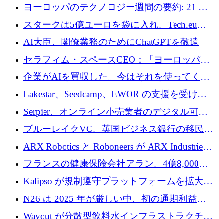
10社
ヨーロッパのテクノロジー週間の要約: 21 億
ユーロの取引と Tech.eu Funding Explorer
スタークは5億ユーロを袋に入れ、Tech.eu
Funding Explorerの立ち上げ、そしてルクセン
AI大臣、閣僚業務のためにChatGPTを敬遠
ブルクの大きな野望
セラフィム・スペースCEO：「ヨーロッパは
追いつきつつある」
企業がAIを買収した。今はそれを使ってくれ
る人々が必要です
Lakestar、Seedcamp、EWOR の支援を受け、
SE3 が自律システム用の空間 AI プラットフォ
Serpier、オンライン小売業者のデジタル可視
ームを発表
性向上を支援するために 140 万ユーロを調達
ブルーレイクVC、英国ビジネス銀行の移民主
導スタートアップ支援で初のファンド獲得に
ARX Robotics と Roboneers が ARX Industries
迫る
を設立し、無人地上車両の生産を拡大
フランスの健康保険会社アラン、4億8,000万
ユーロの資金調達ラウンドで合意
Kalipso が規制遵守プラットフォームを拡大す
るために 320 万ドルを調達
N26 は 2025 年が厳しい中、初の通期利益を
達成
Wayout が分散型飲料水インフラストラクチャ