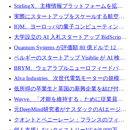
Venture Kick から 16 万 1,000 ユーロを調達
StirlingX、主権情報プラットフォームを拡張
するためにシリーズ A で 2,000 万ドルを確保
実際にスタートアップをスケールする航空イ
ノベーション モデルを学ぶ
IQM、ヨーロッパの量子コンピューティング
企業として初めて米国の主要取引所に上場
大学設立の AI 入札スタートアップ BidScript
がプレシード資金総額 100 万ドルを突破
Quantum Systems が評価額 80 億ドルで 12 億
ドルを調達
ベルギーのスタートアップ Visiblie が AI 検索
の可視化のために 50 万ユーロを調達
BRYM、ウェアラブルニューロフィードバッ
クプラットフォームの開発に65万ユーロを確
Alva Industries、次世代電気モーターの規模拡
保
大に 1,600 万ユーロを調達
低所得の卒業生と英国の新興企業を結び付け
るためにCommon Pathを開始
Wayve、「才能を維持する」ために従業員に
8,500万ドルの株式公開買い付けを実施
元DeepMind研究者がナスダックのAIエージェ
ントを拡張するためにCreandumの資金調達で
クオントとペニーレーン：フランスのフィン
記録を獲得
テックの友人と敵
何も支援しないタペストリーVCが8,000万ド