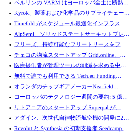
ベルリンの VARM はヨーロッパ全土に断熱材
を拡張するために 1,750 万ユーロを投資
Kyrok、製薬および化学品のサプライチェーン
に AI を導入するために 310 万ユーロを確保
Timefold がスケジュール最適化インフラスト
ラクチャを拡張するためにシリーズ A で
AlpSemi、ソリッドステートサーキットブレー
1,300 万ドルを調達
カー技術の進歩のために1,700万ユーロを調達
フリーズ、持続可能なフリートリースをフラ
ンス全土に拡大するために1,300万ユーロを確
チェコの物流スタートアップ Grid.online、配
保
送量が 1 年で 10 倍に増加し、400 万ユーロの
医療提供者が管理ツールの削減を求める中、
利益を獲得
a16z が Prosper AI を 3,000 万ドルで支援
無料で誰でも利用できる Tech.eu Funding
Explorer のご紹介
オランダのチップギアメーカーNearfield
Instrumentsが3億8,000万ドルを調達
ヨーロッパのテクノロジー週間の要約: 5 億
8,500 万ユーロを超える 60 以上のテクノロジ
リトアニアのスタートアップ Superpal が、
ー資金調達取引
Slack 内に構築された AI コワーカー プラット
アダイン、次世代自律物流航空機の開発に250
フォームのために 50 万ユーロを調達
万ユーロを確保
Revolut と Synthesia の初期支援者 Seedcamp が