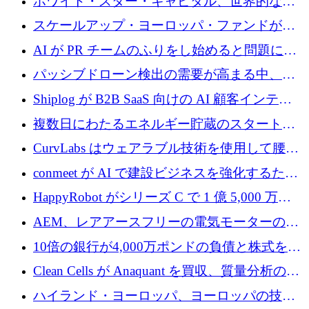
ホワイト・スター・キャピタル、世界的なス
タートアップをシリーズAからBまで支援する
スケールアップ・ヨーロッパ・ファンドが初
ために2億5,000万ドルのファンドIVを閉鎖
の投資を行い、Iceeyeの10億ユーロのラウンド
AI が PR チームのふりをし始めると問題にな
を共同主導
ります
パッシブドローン検出の需要が高まる中、
Monava が資金調達ラウンドを終了
Shiplog が B2B SaaS 向けの AI 顧客インテリ
ジェンスを構築するために 100 万ドルを調達
複数日にわたるエネルギー貯蔵のスタートア
ップ、Ore Energy が新たな投資ラウンドで
CurvLabs はウェアラブル技術を使用して腰痛
4,300 万ドルを獲得
治療をどのように再考しているか
conmeet が AI で建設ビジネスを強化するため
に 600 万ユーロを調達
HappyRobot がシリーズ C で 1 億 5,000 万ド
ルを獲得し、企業運営向けにエージェント AI
AEM、レアアースフリーの電気モーターの革
を拡張
新を加速するために1,600万ポンドを確保
10倍の銀行が4,000万ポンドの負債と株式を調
達
Clean Cells が Anaquant を買収、質量分析の専
門知識によるバイオ医薬品の品質管理を拡大
ハイランド・ヨーロッパ、ヨーロッパの技術