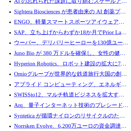
AI の忘れられた課題に取り組むスケールアッ
銀行を立ち上げる
プを実現: カメラロール
Sightera Biosciences が患者由来の AI 創薬プラ
ットフォームを拡大するために 300 万ユーロ
ENGO、軽量スマートスポーツアイウェアの
のプレシードをクローズ
進歩のために510万ユーロを調達
SAP、立ち上げからわずか18か月でPrior Labs
を10億ユーロ以上の契約で買収
ウーバー、デリバリーヒーローを130億ユーロ
の契約で買収、99か国にまたがるプラットフ
Juno Bio が 380 万ドルを確保し、女性の健康
ォームを構築
専用の初のシーケンスラボを開設
Hyperion Robotics、ロボット建設の拡大に740
万ドルを確保
Omioグループが世界的な鉄道旅行大国の創設
を目指してRail Europeを買収
アプライド コンピューティング、エネルギー
向け基盤 AI の拡張に 2,000 万ドルを調達
SWISSto12、マルチ軌道ビジネスを拡大する
ためにシリーズCで7,000万ドルを調達
Arq、量子インターネット技術のプレシードと
して140万ドルを確保
Syntetica が循環ナイロンのリサイクルのため
にシリーズ A で 3,000 万ドルを調達
Norrsken Evolve、6,200万ユーロの資金調達