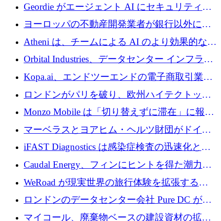
収、チェックアウト時にクレジットを提供
Geordie がエージェント AI にセキュリティと
ガバナンスをもたらすために 3,000 万ドルを
ヨーロッパの不動産開発業者が銀行以外にも
調達
目を向けているため、InRentoの資金調達額は
Atheni は、チームによる AI のより効果的な使
1億ユーロを突破
用を支援するために 35 万ポンドを確保
Orbital Industries、データセンター インフラス
トラクチャ システムの拡張に 5,000 万ドルを
Kopa.ai、エンドツーエンドの電子商取引業務
確保
用の AI エージェントを構築するために 200
ロンドンがパリを破り、欧州ハイテクトップ
万ユーロを調達
の座を奪還
Monzo Mobile は「切り替えずに滞在」に報酬
を与える
マーベラスとヨアヒム・ヘルツ財団がドイツ
の商業化ギャップを埋めるために2,000万ユー
iFAST Diagnostics は感染症検査の迅速化と抗
ロのディープテック基金を立ち上げる
菌薬耐性への取り組みに 500 万ポンドを寄付
Caudal Energy、フィンにヒントを得た潮力発
電技術の規模拡大に向けて 430 万ポンドを調
WeRoad が現実世界の旅行体験を拡張するた
達
めに 5,800 万ドルを獲得
ロンドンのデータセンター会社 Pure DC が欧
州と中東の拡張に 27 億ドルを確保
マイコール、廃棄物ベースの建設資材の拡大