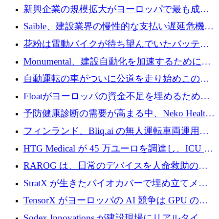
後、アムステルダムに根を張る
新興企業の規模拡大がヨーロッパで最も成功
した創業者を生み出す、アントラー氏が発見
Saible、建設業界の慢性的な支払い遅延危機に
対処するために 290 万ポンドを調達
花粉は電動バイクが待ち望んでいたバッテリ
ー交換ネットワークを構築している
Monumental、建設自動化を加速するためにシ
リーズ B で 3,200 万ドルを確保
自動運転の車がついに公道を走り始めこの国
が世界をリードしようとしている
Floatがヨーロッパの資金不足を埋めるために
シリーズAで450万ユーロを調達
予防健康診断の需要が高まる中、Neko Health
が 7 億ドルを調達
フィンランド、Bliq.ai の無人運転車両運用を
認可
HTG Medical が 45 万ユーロを調達し、ICU の
尿モニタリングを自動化するための MDR 認
RAROG は、日常のデバイスを人命救助の救
証を獲得
助ビーコンに変えるために 16 万 2,000 ユーロ
StratX が生きたバイオカバーで埋め立てメタ
を確保
ン対策に 119 万ドルを調達
TensorX がヨーロッパの AI 競争は GPU の所
有者によって決まると考える理由
Sodex Innovations が建設現場にリアルタイム