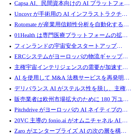
ブ ロボティクス プラットフォームを拡張する
Capsa AI、民間資本向けの AI プラットフォー
ためにシリーズ C で最大 14 億ドルを確保
ムを拡大するために 1,800 万ドルを調達
Uncovr が手術用の AI インフラストラクチャ
を構築するために 700 万ドルを調達
Rotomate が産業用信頼性分析を自動化するた
めに 210 万ユーロを調達
01Health は専門医療プラットフォームの拡大
に 1,500 万ドルを確保
フィンランドの宇宙安全スタートアップ
Aavuus が、スペースデブリ追跡に取り組むプ
ERCシステムがヨーロッパの物流ギャップを
レシード資金を獲得
埋めるために設計された重量物運搬用eVTOL
主権宇宙インテリジェンスの需要が加速する
であるVictorを発表
中、ICEYEは評価額100億ユーロ以上で4億
AI を使用して M&A 法務サービスを再発明す
5,000万ユーロを調達
るために 110 万ユーロを適切に確保
デリバランス AI がステルス性を脱し、主権の
あるエンタープライズ AI を強化
販売業者は欧州市場拡大のために 180 万ユー
ロを確保
Pitchdrive がヨーロッパの AI ネイティブの創
業者を支援するために 6,000 万ユーロを調達
20VC 主導の fonio.ai がオムニチャネル AI プ
ラットフォームのために 1,700 万ドルを調達
Zaro がエンタープライズ AI の次の層を構築