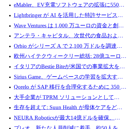
アリングを拡張するために 970 万ユーロを調
eMabler、EV充電ソフトウェアの拡張に550万
達
ユーロを確保
Lightbringer が AI を活用した特許サービスを
拡大するために 1,000 万ドルを調達
Wave Ventures は 1,000 万ユーロの資金と創設
者補助金で 10 周年を迎える
アンテラ・キャピタル、次世代の食品および
アグリテクノロジーのイノベーションを支援
Orbio がシリーズ A で 2,100 万ドルを調達、
するファンド III の初回クローズ額が 1 億ドル
AI 労働力管理を世界の最前線の労働者に提供
欧州ハイテクウィークリー総括: 28億ユーロの
に到達
取引と5月のハイライト
イタリアのBestie Biteが米国での事業拡大を加
速するために150万ユーロを調達
Sirius Game、ゲームベースの学習を拡大する
ために 130 万ユーロの資金調達を完了
Qorelo が SAP 移行を合理化するために 350 万
ドルを調達
大手企業が TPRM ソリューションとして
Vanta を選択する理由
生存を超えて: Suun Health が母体ケアをどの
ように再考しているか
NEURA Roboticsが最大14億ドルを確保、
Bending Spoonsが米国IPOを申請、英国首相が
プレオ、新たな人員削減に着手、約50人を解