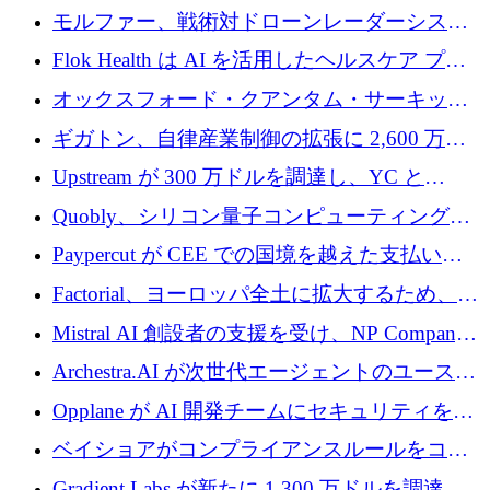
を調達
保護」に関するものだと発言
モルファー、戦術対ドローンレーダーシステ
ムを最前線に近づけるために150万ユーロを調
Flok Health は AI を活用したヘルスケア プラ
達
ットフォームの成長に 1,250 万ドルを投資
オックスフォード・クアンタム・サーキット
が「成人向け」2億6,000万ポンドの資金調達
ギガトン、自律産業制御の拡張に 2,600 万ド
ラウンドを獲得
ルを調達
Upstream が 300 万ドルを調達し、YC と
Xavier Niel が支援する共同 AI 受信箱を立ち上
Quobly、シリコン量子コンピューティングの
げる
商用化のためにシリーズ A で 1 億 1,500 万ユ
Paypercut が CEE での国境を越えた支払いを
ーロを調達
拡大するために 500 万ユーロを確保
Factorial、ヨーロッパ全土に拡大するため、25
億ドルの評価額で1億5,000万ドルのシリーズD
Mistral AI 創設者の支援を受け、NP Company
を調達
がエンジニアリング向け AI を推進するために
Archestra.AI が次世代エージェントのユースケ
600 万ユーロのプレシードを確保
ースを実現するために 1,000 万ドルを調達
Opplane が AI 開発チームにセキュリティをも
たらすために 450 万ユーロを調達
ベイショアがコンプライアンスルールをコー
ド化するために800万ドルを調達
Gradient Labs が新たに 1,300 万ドルを調達