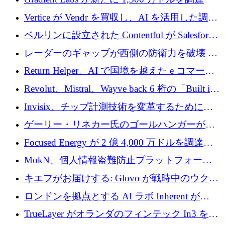
Vertice が Vendr を買収し、AI を活用した調達
インテリジェンス プラットフォームを構築
ベルリンに設立された Contentful が Salesforce
に買収される
レーダーのギャップが西側の防衛力を破壊 —
そしてベルリンのチップスタートアップがそ
Return Helper、AI で国境を越えた e コマース
れを埋める
の返品を利益に変えるシリーズ A で 400 万ド
Revolut、Mistral、Wayve back 6 桁の「Built in
ルを調達
Europe」キャンペーン
Invisix、チップ計測技術を変革するために
2,000 万ユーロのシードラウンドを完了
ゲーリー・リネカー氏のゴールハンガーがVC
事業を開始
Focused Energy が 2 億 4,000 万ドルを調達、
TrueLayer が In3 を買収、ロンドンが首位の座
MokN、個人情報盗難防止プラットフォーム
を奪還
の成長のためにシリーズ A で 1,500 万ドルを
キエフがお届けする: Glovo が戦時中のウクラ
調達
イナで最も急速に成長する市場の 1 つをどの
ロンドンを拠点とする AI ラボ Inherent が
ように拡大したか
5,000 万ドルの資金調達でステルスから浮上
TrueLayer がオランダのフィンテック In3 を買