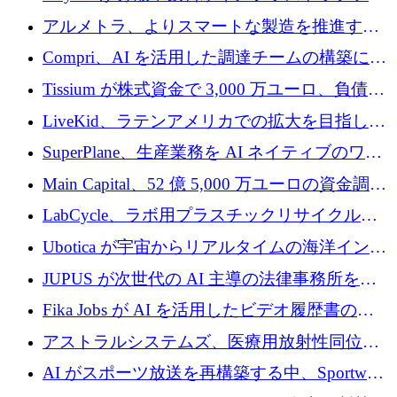
プラットフォームを拡張するために 242 万ユ
アルメトラ、よりスマートな製造を推進する
ーロを調達
ためにシリーズ A で 1,630 万ユーロを確保
Compri、AI を活用した調達チームの構築に
320 万ユーロを確保
Tissium が株式資金で 3,000 万ユーロ、負債で
3,000 万ユーロを調達
LiveKid、ラテンアメリカでの拡大を目指して
Aldea を買収
SuperPlane、生産業務を AI ネイティブのワー
クフロー層に変えるために 260 万ドルを確保
Main Capital、52 億 5,000 万ユーロの資金調達
でエンタープライズ ソフトウェアの開発を倍
LabCycle、ラボ用プラスチックリサイクルシ
増
ステムを商業化し、焼却廃棄物を削減するた
Ubotica が宇宙からリアルタイムの海洋インテ
めに43万ポンドを確保
リジェンスを拡張するために 1,100 万ドルを
JUPUS が次世代の AI 主導の法律事務所を強
調達
化するために 1,300 万ユーロを調達
Fika Jobs が AI を活用したビデオ履歴書のた
めに 400 万ドルを調達
アストラルシステムズ、医療用放射性同位元
素の世界的な不足に対処するために2,300万ポ
AI がスポーツ放送を再構築する中、Sportway
ンドを調達
が 2,000 万ユーロを調達