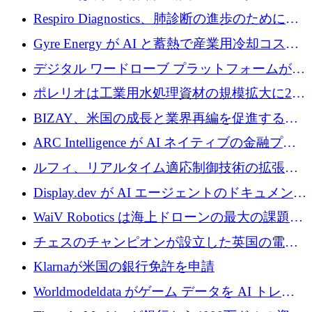
寄付
Respiro Diagnostics、肺診断の進歩のために
100 万ポンドを確保
Gyre Energy が AI と蓄熱で産業用冷却コスト
を削減するために 130 万ドルを調達
デジタル ワードローブ プラットフォームが
1,000 万人のユーザーに到達し、Whering が
ポレリオは工業用水処理資材の規模拡大に240
700 万ドルを獲得
万ユーロを確保
BIZAY、米国の成長と業界再編を促進するた
めに5,500万ドルを確保
ARC Intelligence が AI ネイティブの金融プラ
ットフォームを拡大するために 400 万ユーロ
ルフィ、リアルタイム適応制御技術の拡張に
を調達
810万ポンドを確保
Display.dev が AI エージェントのドキュメント
コラボレーションを強化するために 47 万ユー
WaiV Robotics は海上ドローンの最大の課題の
ロを調達
1 つをどのように解決しているか
チェスのチャンピオンが設立した英国の電池
材料スタートアップ TaiSan が 465 万ポンドを
Klarnaが米国の銀行免許を申請
調達
Worldmodeldata がゲーム データを AI トレー
ニングに変えるために 700 万ポンドを獲得