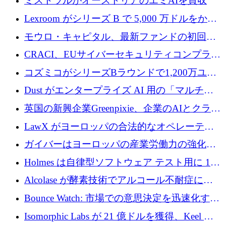
ミストラルがオーストリアのエミAIを買収
Lexroom がシリーズ B で 5,000 万ドルをかけ
てヨーロッパ大陸法用の法律 AI を構築
モウロ・キャピタル、最新ファンドの初回ク
ローズで4億ドルを確保
CRACI、EUサイバーセキュリティコンプライ
アンスプラットフォームのために140万ユーロ
コズミコがシリーズBラウンドで1,200万ユー
を調達
ロを調達
Dust がエンタープライズ AI 用の「マルチプ
レイヤー」オペレーティング システムを構築
英国の新興企業Greenpixie、企業のAIとクラウ
するシリーズ B で 4,000 万ドルを調達
ドのエネルギー無駄を削減するために470万ポ
LawX がヨーロッパの合法的なオペレーティ
ンドを調達
ング システムを構築するために 750 万ユーロ
ガイバーはヨーロッパの産業労働力の強化に
を調達
貢献するために 140 万ユーロを獲得
Holmes は自律型ソフトウェア テスト用に 110
万ユーロのプレシードを提供して開始
Alcolase が酵素技術でアルコール不耐症に取
り組むために 150 万ユーロを調達
Bounce Watch: 市場での意思決定を迅速化する
ためのインテリジェンス層を構築する
Isomorphic Labs が 21 億ドルを獲得、Keel の