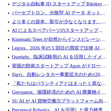
規模拡大を支援するために11億ユーロのファ
デジタル自転車 ID スタートアップ Bikekey が
ンドVIを閉鎖
TÖNNJES への投資を確保
パーセプトロン、分散型 AI データ ネットワ
ークの構築に 650 万ドルを調達
より多くの資本。取引が少なくなります。
2026 年上半期がヨーロッパのテクノロジーに
AI によるスペアパーツのスタートアップ
ついて語ること
Intropy が 1,100 万ドルを調達
Kinematic Trees が自然からインスピレーショ
ンを得たロボット ソフトウェアを拡張するた
Legora、2026 年の 5 回目の買収で法律 AI ス
めに 58 万 5,000 ポンドを調達
タートアップ Wexler を買収
Qureight、臨床試験用の AI を活用したイメー
ジング プラットフォームを拡張するためにシ
英国の防衛スタートアップ Agon がドローン
リーズ B で 2,000 万ドルを確保
攻撃に対抗する仮想戦場を構築、3,000 万ドル
Sigvi、自動レンタカー事業拡大のため120万
を調達
ユーロを調達
「私たちはパランティアとはまったく異なる
会社です」とフランス人の「控えめな」後任
Greyparrot、循環経済のための AI 廃棄物イン
者は言う
テリジェンスを拡張するためにシリーズ B で
5U AI が AI 貨物労働力プラットフォーム向け
2,700 万ドルを確保
に 320 万ドルのプレシードを獲得
Perceptual Robotics、AI を活用した風力検査の