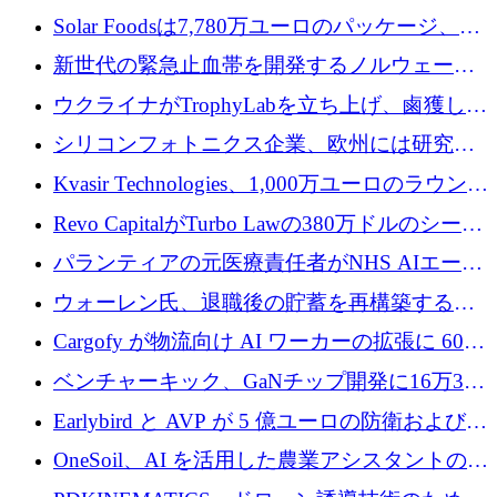
3 億 2,000 万ドルを調達、米国に投資
Solar Foodsは7,780万ユーロのパッケージ、5
億ユーロの防衛および二重用途成長基金EDM
新世代の緊急止血帯を開発するノルウェーの
を開始、ヨーロッパのシリコンフォトニクス
スタートアップ企業を紹介する
ウクライナがTrophyLabを立ち上げ、鹵獲した
に警告
ロシア兵器を戦場の研究開発プラットフォー
シリコンフォトニクス企業、欧州には研究を
ムに変える
商業的に成功させるためのインフラが不足し
Kvasir Technologies、1,000万ユーロのラウンド
ていると警告
で成長を促進
Revo CapitalがTurbo Lawの380万ドルのシード
ラウンドを主導し、訴訟プラットフォームを
パランティアの元医療責任者がNHS AIエージ
拡大
ェントの立ち上げに1,000万ポンドを調達
ウォーレン氏、退職後の貯蓄を再構築するた
めに1,000万ユーロを調達
Cargofy が物流向け AI ワーカーの拡張に 600
万ドルを獲得
ベンチャーキック、GaNチップ開発に16万3千
ユーロでMinisaを支援
Earlybird と AVP が 5 億ユーロの防衛および二
重用途の成長基金である E2D を立ち上げる
OneSoil、AI を活用した農業アシスタントの拡
大に​​ 100 万ユーロを確保