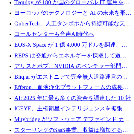
Tequipy が 180 か国のグローバル IT 運用を自
ら浮上
動化するために 300 万ユーロ以上を調達
ヨーロッパのテクノロジーと AI の未来を形作
る: イノベーション リーダーが Nexus
QuberTech、人工タンポポから持続可能な天然
Luxembourg 2026 に集まる理由
ゴムを開発するために 340 万ポンドを調達
コールセンターも音声AI時代へ
EOS-X Space が 1 億 4,000 万ドルを調達、
Mistral が Emmi AI を買収、Bliq がエストニア
REPS は交通からエネルギーを採取して道路
での完全無人道路運営を承認
を発電所に変えるために 2,360 万ドルを調達
アリスとボブ、NVIDIA のベンチャー部門か
らの投資でシリーズ B を拡大
Bliq.ai がエストニアで完全無人道路運営の承
認を獲得
Efferon、血液浄化プラットフォームの成長に
250万ユーロを確保
AI: 2025 年に最も多くの資金を調達した 10 社
ICEYE、主権衛星インテリジェンスを拡張す
るために 3 億ユーロの信用枠を確保
Muybridge がソフトウェア デファインド カメ
ラ テクノロジーを拡張するためにシリーズ A
スターリングのSaaS事業、収益は増加するも