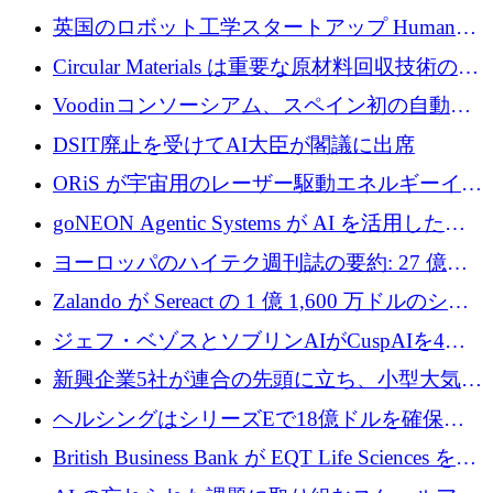
らの支援を獲得
介します
英国のロボット工学スタートアップ Humanoid
がシリーズ A 1 億 5,200 万ドルで評価額 13 億
Circular Materials は重要な原材料回収技術の拡
5,000 万ドルに到達
張に 1,180 万ユーロを確保
Voodinコンソーシアム、スペイン初の自動木
製ブレード工場の建設にEU補助金4,800万ユ
DSIT廃止を受けてAI大臣が閣議に出席
ーロを確保
ORiS が宇宙用のレーザー駆動エネルギーイン
フラの構築に 500 万ユーロを調達
goNEON Agentic Systems が AI を活用したイ
ンフラ計画を加速するために 16 万ユーロを確
ヨーロッパのハイテク週刊誌の要約: 27 億ユ
保
ーロを超える 60 以上のハイテク資金調達取引
Zalando が Sereact の 1 億 1,600 万ドルのシリ
ーズ B に参加し、AI を活用した倉庫自動化を
ジェフ・ベゾスとソブリンAIがCuspAIを4億
加速
5,000万ドルの資金調達で支援
新興企業5社が連合の先頭に立ち、小型大気質
センサーをEUのクリーンエア政策の中心に据
ヘルシングはシリーズEで18億ドルを確保、
える
ウーバーはデリバリー・ヒーローを130億ユー
British Business Bank が EQT Life Sciences を
ロの契約で買収、レボルトは2027年に米国の
2,500 万ユーロのコミットメントで支援