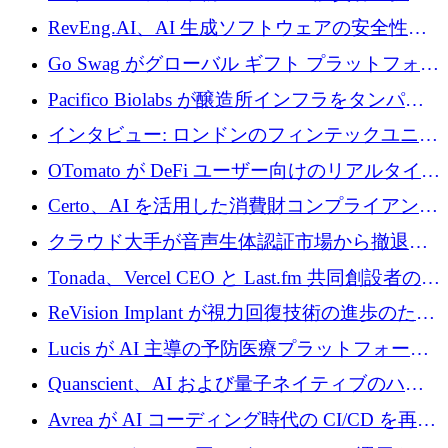
に400万ポンドを投資
RevEng.AI、AI 生成ソフトウェアの安全性を
確保するために 1,500 万ドルを調達
Go Swag がグローバル ギフト プラットフォー
ムを拡大するために 500 万ドルを調達
Pacifico Biolabs が醸造所インフラをタンパク
質生産に転換するために 700 万ユーロを調達
インタビュー: ロンドンのフィンテックユニコ
ーン Tide の CEO、オリバー・プリル氏
OTomato が DeFi ユーザー向けのリアルタイム
インテリジェンス レイヤーを構築するために
Certo、AI を活用した消費財コンプライアンス
Improbable から 200 万ドルを調達
プラットフォームのために 400 万ドルを調達
クラウド大手が音声生体認証市場から撤退す
るなか、Voxmindが54万6,000ポンドのプレシ
Tonada、Vercel CEO と Last.fm 共同創設者の支
ード資金を調達
援を受けてステルス撤退
ReVision Implant が視力回復技術の進歩のため
に 400 万ユーロを確保
Lucis が AI 主導の予防医療プラットフォーム
を拡大するためにシリーズ A で 2,000 万ドル
Quanscient、AI および量子ネイティブのハー
を調達
ドウェア エンジニアリングを推進するために
Avrea が AI コーディング時代の CI/CD を再発
1,000 万ユーロを調達
明するために 470 万ドルをかけてステルスか