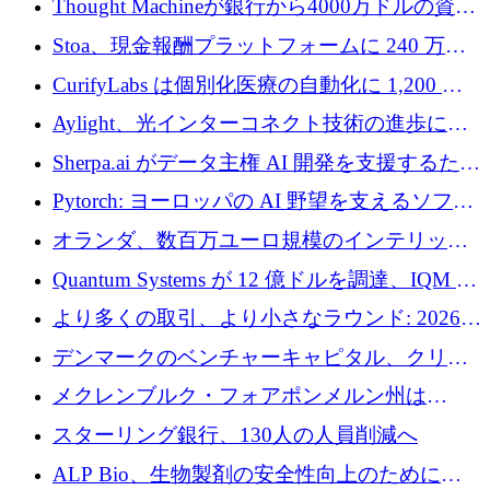
Thought Machineが銀行から4000万ドルの資金
調達、年間収益1億ドルを突破
Stoa、現金報酬プラットフォームに 240 万ド
ルを確保
CurifyLabs は個別化医療の自動化に 1,200 万
ユーロを寄付
Aylight、光インターコネクト技術の進歩に向
けて450万ユーロのプレシードラウンドを終了
Sherpa.ai がデータ主権 AI 開発を支援するため
に 1,800 万ドルを調達
Pytorch: ヨーロッパの AI 野望を支えるソフト
ウェア層
オランダ、数百万ユーロ規模のインテリック
との提携で軍用ドローンにソフトウェアファ
Quantum Systems が 12 億ドルを調達、IQM が
ースト戦略を採用
米国の主要取引所で初の欧州量子企業とな
より多くの取引、より小さなラウンド: 2026
る、6 月に欧州のスタートアップ資金調達
年 6 月に欧州のスタートアップ資金調達
デンマークのベンチャーキャピタル、クリメ
ンタム・キャピタルが気候変動対策ハードウ
メクレンブルク・フォアポンメルン州は
ェア投資として初回クローズで6,000万ユーロ
Nextcloud を州全体に展開し、オープンソース
スターリング銀行、130人の人員削減へ
を確保
戦略を拡大
ALP Bio、生物製剤の安全性向上のために