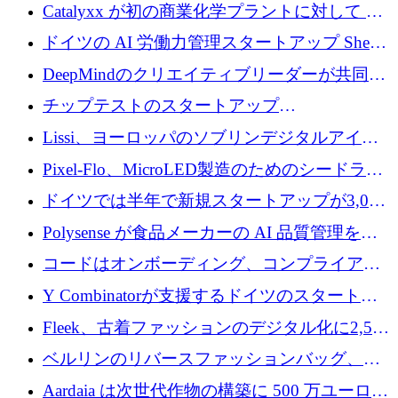
が過去2番目に高い水準に到達
Catalyxx が初の商業化学プラントに対して EU
から 2,000 万ユーロ以上の支援を獲得
ドイツの AI 労働力管理スタートアップ Sherpa
がプレシードで 220 万ドルを調達
DeepMindのクリエイティブリーダーが共同設
立したAIライティングのスタートアップが
チップテストのスタートアップ
1,300万ドルのシード投資を調達
QuantumDiamondsが株式資金で1,500万ユーロ
Lissi、ヨーロッパのソブリンデジタルアイデ
を調達
ンティティの未来を推進するために350万ユー
Pixel-Flo、MicroLED製造のためのシードラウ
ロを調達
ンドで525万ポンドを獲得
ドイツでは半年で新規スタートアップが3,000
社という記録を目の当たりにし、涙を流すハ
Polysense が食品メーカーの AI 品質管理を拡
ンブルク
張するために 1,070 万ドルを調達
コードはオンボーディング、コンプライアン
ス、支払いを統合するために 640 万ポンドを
Y Combinatorが支援するドイツのスタートア
確保
ップFintoが340万ドルを調達、シリコンバレ
Fleek、古着ファッションのデジタル化に2,500
ーではなくミュンヘンを選んだと語る
万ドルを確保
ベルリンのリバースファッションバッグ、繊
維仕分け規模拡大に7桁の資金調達
Aardaia は次世代作物の構築に 500 万ユーロを