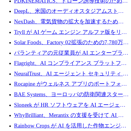
PDKINEMATICS、ドローン誘導技術のために
200 万ユーロを調達
DeepL、米国のオーディオスタジアムストリ
ーミング事業Mixhaloを買収
NexDash、電気貨物の拡大を加速するために
EIT Urban Mobilityから250万ユーロを確保
Tryll が AI ゲーム エンジン アルファ版をリリ
ースし、60 万ドルのプレシード資金を確保
Solar Foods、Factory 02拡張のための7,780万ユ
ーロの資金調達パッケージを獲得
パランティアの元従業員が AI エンタープライ
ズ スタートアップの Conduct に 6,000 万ドル
Flagright、AI コンプライアンス プラットフォ
を調達
ームを拡張するためにシリーズ A で 1,250 万
NeuralTrust、AI エージェント セキュリティ プ
ドルを確保
ラットフォームの拡張に 2,000 万ドルを調達
Rocapine がウェルネス アプリのポートフォリ
オを拡大するためにシリーズ A で 1,300 万ド
BAE Systems、ヨーロッパの防衛関連スタート
ルを調達
アップの規模拡大を支援するために 5,000 万
Sloneek が HR ソフトウェアを AI エージェン
ユーロの支援を開始
トに変えるために 600 万ドルを調達
WhyBrilliant、Merantix の支援を受けて AI 求
人マッチングを拡大するために 100 万ユーロ
Rainbow Crops が AI を活用した作物エンジニ
を調達