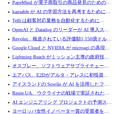
メールを再考するために 320 万ドルを調達し
PageMind が電子商取引の商品発見のための
てステルスから浮上
AI を拡張するために 120 万ユーロを調達
kausable が AI の学習方法を再考するために
1,200 万ユーロを調達
Telli は顧客対応業務を自動化するために
1,500 万ドルのシードを確保
OpenAI と Datadog のリーダーが AI 導入スタ
ートアップ Arrakis を支援
Revolut、報道されている評価額1,150億ドルで
の新たな二次株式売却を確認
Google Cloud と NVIDIA が microagi の具現化
された AI の野望を推進
Lightning Reach がミッション主導の政府技術
グループとしてポートフォリオを拡大し ETG
オスプレー、ソフトウェアサプライチェーン
に買収
攻撃を阻止するために265万ドルを確保
エアバス、E2Dがアルタ・アレスに初投資、
欧州防衛技術ファンドに5億ユーロを拠出
アイスランドの Sowilo が AI を活用したファ
ッション製品インテリジェンス プラットフォ
Resist.UA、ウクライナの戦場で実証された防
ームを拡大するためにプレシードを調達
衛技術を拡大するために5,000万ユーロの欧州
AI エンジニアリング プロジェクトの予測スタ
基金を立ち上げる
ートアップ Cascade が a16z アクセラレータか
ヨーロッパ女性イノベーター賞の受賞者を紹