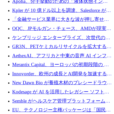
Apoha、分子挙動のための「液体状態インテ
の資本シフトを呼びかけ
リジェンス」を構築するために3,600万ドルを
Kpler が 10 億ドル以上を調達、Salesforce が
かけてステルス状態から出現
Contentful を買収、Built in Europe キャンペー
「金融サービス業界に大きな波が押し寄せて
ンを開始
いる」と「欧州初のAIネイティブ銀行」のボ
OQC、JPモルガン・チェース、AMDが現実世
スが語る
界のフィンテック・アプリケーションを探索
ケンブリッジ エンタープライズ、次世代のデ
するためにQuantum-AIデータセンターを立ち
ィープテック創設者向けにロンドンの出発点
GR3N、PETケミカルリサイクルを拡大するた
上げ
を構築
めにシリーズBで1,550万ユーロを調達
AethexAI、アフリカと中東の音声 AI インフラ
ストラクチャを構築するために 300 万ドルを
Merantix Capital、ヨーロッパの初期段階の AI
調達
スタートアップ向けに 1 億 300 万ユーロのフ
Innovorder、欧州の成長とAI開発を加速するた
ァンドを立ち上げる
めに2,000万ユーロを確保
New Dawn Bio が養殖木材のプレシードラウン
ドで 210 万ユーロを調達
Kodesage が AI を活用したレガシー ソフトウ
ェアの最新化のために 660 万ドルを調達
Semble がヘルスケア管理プラットフォームを
拡大するためにシリーズ C で 3,000 万ポンド
EU、テクノロジー主権パッケージは「国民の