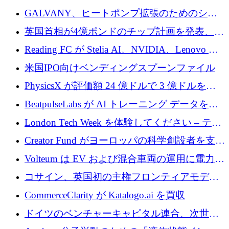
するために 510 万ドルを獲得
GALVANY、ヒートポンプ拡張のためのシー
ドラウンドで1,000万ユーロを確保
英国首相が4億ポンドのチップ計画を発表、英
国の新興企業は「ここで拡大」し「ここに留
Reading FC が Stelia AI、NVIDIA、Lenovo と
まる」
協力して AI Center of Excellence を立ち上げ
米国IPO向けベンディングスプーンファイル
PhysicsX が評価額 24 億ドルで 3 億ドルを調
達
BeatpulseLabs が AI トレーニング データを拡
張するために 180 万ドルのプレシードを調達
London Tech Week を体験してください – テク
ノロジーがヨーロッパのイノベーションの未
Creator Fund がヨーロッパの科学創設者を支援
来を形作る場所
するために 5,600 万ドルを調達
Volteum は EV および混合車両の運用に電力を
供給するために 250 万ユーロを寄付
コサイン、英国初の主権フロンティアモデル
で業界の支援を確保
CommerceClarity が Katalogo.ai を買収
ドイツのベンチャーキャピタル連合、次世代
スタートアップの成長に向けて機関投資家へ