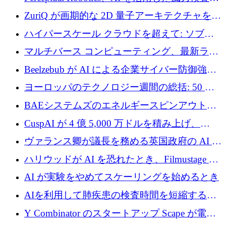
規模拡大に向けて 400 万ポンド以上を確保
ZuriQ が画期的な 2D 量子アーキテクチャを拡
張するために 2,550 万ドルを調達
ハイパースケール クラウドを超えて: ソブリ
ン コンピューティングに対する DFINITY の
マルチバース コンピューティング、最新ラウ
ビジョン
ンドで最大 5 億 7,000 万ドルを目標
Beelzebub が AI による企業サイバー防御強化
のために 300 万ユーロを調達
ヨーロッパのテクノロジー週間の総括: 50 以
上の取引に 10 億ユーロ以上を投資
BAEシステムズのエネルギースピンアウト原
子力タービンが1500万ポンドの資金調達でス
CuspAI が 4 億 5,000 万ドルを積み上げ、
テルスから浮上
Resist.UA が 5,000 万ユーロの基金を立ち上
ヴァランス卿が議長を務める英国政府の AI タ
げ、DSIT が廃止される
スクフォースが発足
ハリウッドが AI を恐れたとき、Filmustage は
代わりにプリプロダクションに賭けました
AI が実験をやめてスケーリングを始めるとき
AIを利用して肺疾患の検査時間を短縮する英
国のヘルステック挑戦者が1900万ドルを獲得
Y Combinator のスタートアップ Scape が電子