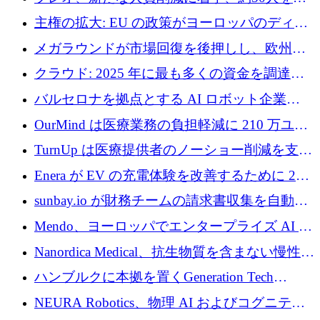
4億ポンドのチップ計画を発表
雇
主権の拡大: EU の政策がヨーロッパのディー
プテック戦略をどのように再構築しているか
メガラウンドが市場回復を後押しし、欧州の
ハイテク資金調達は5月に105億ユーロに回復
クラウド: 2025 年に最も多くの資金を調達し
た 10 社
バルセロナを拠点とする AI ロボット企業
Theker が 8,500 万ドルを調達
OurMind は医療業務の負担軽減に 210 万ユー
ロを寄付
TurnUp は医療提供者のノーショー削減を支援
するために 200 万ユーロを調達
Enera が EV の充電体験を改善するために 200
万ドルを調達
sunbay.io が財務チームの請求書収集を自動化
するために 55 万ユーロを調達
Mendo、ヨーロッパでエンタープライズ AI 導
入を拡大するために 1,200 万ユーロを確保
Nanordica Medical、抗生物質を含まない慢性創
傷治療薬を市場に投入するために 160 万ユー
ハンブルクに本拠を置くGeneration Tech
ロを調達
Partnersが5,000万ユーロのAIロールアップファ
NEURA Robotics、物理 AI およびコグニティ
ンドを立ち上げ