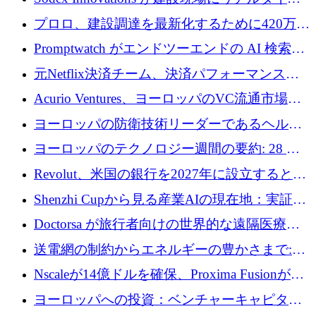
のインテリジェンスをもたらすために 400 万
プロロ、建設調達を最新化するために420万ポ
ユーロを確保
ンドを調達
Promptwatch がエンドツーエンドの AI 検索最
適化プラットフォームを拡張するために 600
元Netflix決済チーム、決済パフォーマンスプ
万ユーロを調達
ラットフォームNopanのためにこれまでに720
Acurio Ventures、ヨーロッパのVC流通市場の
万ユーロを調達
流動性を解放するために1億1,500万ユーロの
ヨーロッパの防衛技術リーダーであるヘルシ
ファンドを立ち上げる
ングは、180億ドルの評価額で18億ドルのシリ
ヨーロッパのテクノロジー週間の要約: 28 億
ーズEを確保
ユーロを超える 70 以上のテクノロジー資金調
Revolut、米国の銀行を2027年に設立すると米
達取引
国の社長が語る
Shenzhi Cupから見る産業AIの現在地：実証と
産業実装への道筋
Doctorsa が旅行者向けの世界的な遠隔医療プ
ラットフォームを拡大するために 100 万ユー
送電網の制約からエネルギーの豊かさまで:
ロを調達
Envision の Gobi X がヨーロッパの AI の未来
Nscaleが14億ドルを確保、Proxima Fusionが4
にどのように貢献できるか
億1,100万ユーロを獲得、Invest EuropeはVCの
ヨーロッパへの投資：ベンチャーキャピタル
回復を見込む