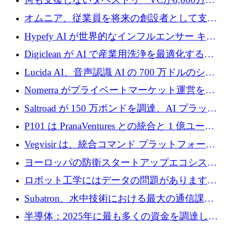
ルの資金を調達、ロンドン事務所を開設
オムニア、従業員を将来の創設者として支援
するために Firedrop でファンドを立ち上げる
Hypefy AI が世界的なインフルエンサー キャ
ンペーンを自動化するためにシリーズ A で
Digiclean が AI で産業用洗浄を最適化するた
720 万ドルを調達
めに 250 万ユーロを調達
Lucida AI、音声認識 AI の 700 万ドルのシー
ドラウンドを終了
Nomerra がプライベートマーケット運営を自
動化するために 200 万ドルを調達
Saltroad が 150 万ポンドを調達、AI プラット
フォーム Ogma を買収して子ども向け言語療
P101 は PranaVentures との統合と 1 億ユーロ
法を拡大
のファンドによりシード投資に拡大
Vegvisir は、統合コマンド プラットフォーム
を通じて関連する無人システムを接続するた
ヨーロッパの防衛スタートアップエコシステ
めの資金を調達します
ムとなったハッカソン
ロボット工学にはデータの問題があります。
Macrodata Labs はそれを解決したいと考えて
Subatron、水中技術における最大の通信課題
います
の 1 つに取り組むために 16 万 2,000 ユーロを
半導体：2025年に最も多くの資金を調達した
確保