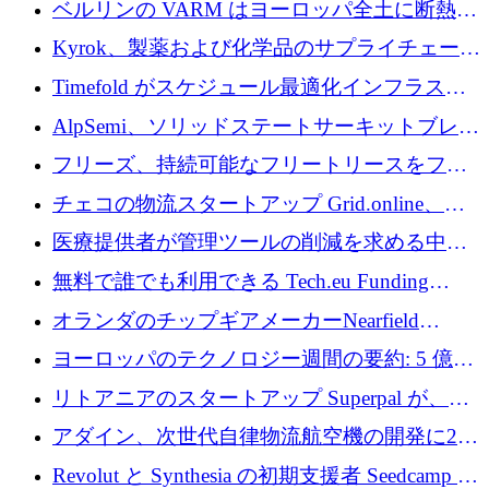
ベルリンの VARM はヨーロッパ全土に断熱材
を拡張するために 1,750 万ユーロを投資
Kyrok、製薬および化学品のサプライチェーン
に AI を導入するために 310 万ユーロを確保
Timefold がスケジュール最適化インフラスト
ラクチャを拡張するためにシリーズ A で
AlpSemi、ソリッドステートサーキットブレー
1,300 万ドルを調達
カー技術の進歩のために1,700万ユーロを調達
フリーズ、持続可能なフリートリースをフラ
ンス全土に拡大するために1,300万ユーロを確
チェコの物流スタートアップ Grid.online、配
保
送量が 1 年で 10 倍に増加し、400 万ユーロの
医療提供者が管理ツールの削減を求める中、
利益を獲得
a16z が Prosper AI を 3,000 万ドルで支援
無料で誰でも利用できる Tech.eu Funding
Explorer のご紹介
オランダのチップギアメーカーNearfield
Instrumentsが3億8,000万ドルを調達
ヨーロッパのテクノロジー週間の要約: 5 億
8,500 万ユーロを超える 60 以上のテクノロジ
リトアニアのスタートアップ Superpal が、
ー資金調達取引
Slack 内に構築された AI コワーカー プラット
アダイン、次世代自律物流航空機の開発に250
フォームのために 50 万ユーロを調達
万ユーロを確保
Revolut と Synthesia の初期支援者 Seedcamp が