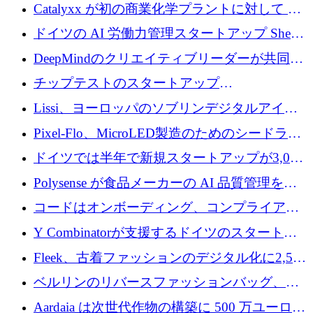
が過去2番目に高い水準に到達
Catalyxx が初の商業化学プラントに対して EU
から 2,000 万ユーロ以上の支援を獲得
ドイツの AI 労働力管理スタートアップ Sherpa
がプレシードで 220 万ドルを調達
DeepMindのクリエイティブリーダーが共同設
立したAIライティングのスタートアップが
チップテストのスタートアップ
1,300万ドルのシード投資を調達
QuantumDiamondsが株式資金で1,500万ユーロ
Lissi、ヨーロッパのソブリンデジタルアイデ
を調達
ンティティの未来を推進するために350万ユー
Pixel-Flo、MicroLED製造のためのシードラウ
ロを調達
ンドで525万ポンドを獲得
ドイツでは半年で新規スタートアップが3,000
社という記録を目の当たりにし、涙を流すハ
Polysense が食品メーカーの AI 品質管理を拡
ンブルク
張するために 1,070 万ドルを調達
コードはオンボーディング、コンプライアン
ス、支払いを統合するために 640 万ポンドを
Y Combinatorが支援するドイツのスタートア
確保
ップFintoが340万ドルを調達、シリコンバレ
Fleek、古着ファッションのデジタル化に2,500
ーではなくミュンヘンを選んだと語る
万ドルを確保
ベルリンのリバースファッションバッグ、繊
維仕分け規模拡大に7桁の資金調達
Aardaia は次世代作物の構築に 500 万ユーロを