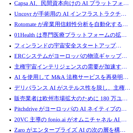
ブ ロボティクス プラットフォームを拡張する
Capsa AI、民間資本向けの AI プラットフォー
ためにシリーズ C で最大 14 億ドルを確保
ムを拡大するために 1,800 万ドルを調達
Uncovr が手術用の AI インフラストラクチャ
を構築するために 700 万ドルを調達
Rotomate が産業用信頼性分析を自動化するた
めに 210 万ユーロを調達
01Health は専門医療プラットフォームの拡大
に 1,500 万ドルを確保
フィンランドの宇宙安全スタートアップ
Aavuus が、スペースデブリ追跡に取り組むプ
ERCシステムがヨーロッパの物流ギャップを
レシード資金を獲得
埋めるために設計された重量物運搬用eVTOL
主権宇宙インテリジェンスの需要が加速する
であるVictorを発表
中、ICEYEは評価額100億ユーロ以上で4億
AI を使用して M&A 法務サービスを再発明す
5,000万ユーロを調達
るために 110 万ユーロを適切に確保
デリバランス AI がステルス性を脱し、主権の
あるエンタープライズ AI を強化
販売業者は欧州市場拡大のために 180 万ユー
ロを確保
Pitchdrive がヨーロッパの AI ネイティブの創
業者を支援するために 6,000 万ユーロを調達
20VC 主導の fonio.ai がオムニチャネル AI プ
ラットフォームのために 1,700 万ドルを調達
Zaro がエンタープライズ AI の次の層を構築