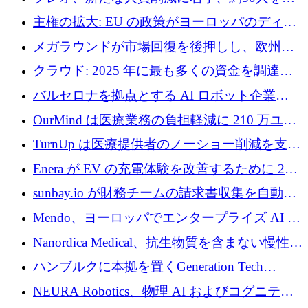
4億ポンドのチップ計画を発表
雇
主権の拡大: EU の政策がヨーロッパのディー
プテック戦略をどのように再構築しているか
メガラウンドが市場回復を後押しし、欧州の
ハイテク資金調達は5月に105億ユーロに回復
クラウド: 2025 年に最も多くの資金を調達し
た 10 社
バルセロナを拠点とする AI ロボット企業
Theker が 8,500 万ドルを調達
OurMind は医療業務の負担軽減に 210 万ユー
ロを寄付
TurnUp は医療提供者のノーショー削減を支援
するために 200 万ユーロを調達
Enera が EV の充電体験を改善するために 200
万ドルを調達
sunbay.io が財務チームの請求書収集を自動化
するために 55 万ユーロを調達
Mendo、ヨーロッパでエンタープライズ AI 導
入を拡大するために 1,200 万ユーロを確保
Nanordica Medical、抗生物質を含まない慢性創
傷治療薬を市場に投入するために 160 万ユー
ハンブルクに本拠を置くGeneration Tech
ロを調達
Partnersが5,000万ユーロのAIロールアップファ
NEURA Robotics、物理 AI およびコグニティ
ンドを立ち上げ