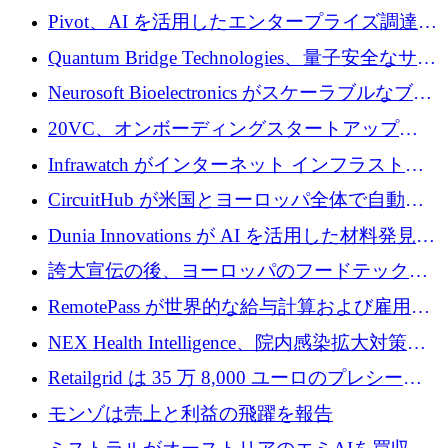
で 1,600 万ドルを調達
グループ利益は減少
Pivot、AI を活用したエンタープライズ調達プ
ラットフォームを拡大するために 4,000 万ド
Quantum Bridge Technologies、量子安全なサイ
ルを調達
バーセキュリティ インフラストラクチャの拡
Neurosoft Bioelectronics がスケーラブルなブレ
張にシリーズ A で 800 万ドルを投入
イン コンピューター インターフェイスのため
20VC、オンボーディングスタートアップ
に 750 万ドルを調達
Prelude へのシリーズ A 投資で 2,000 万ドルを
Infrawatch がインターネット インフラストラ
リード
クチャ インテリジェンス向けに 300 万ドルの
CircuitHub が米国とヨーロッパ全体で自動電
プレシードを確保
子機器製造を拡大するために 2,800 万ドルを
Dunia Innovations が AI を活用した材料発見を
調達
産業化するために 2 億 8,000 万ユーロのベル
誇大宣伝の後、ヨーロッパのフードテックセ
リン GigaLab を発表
クターはファンダメンタルズを中心に再構築
RemotePass が世界的な給与計算および雇用プ
中
ラットフォームを拡大するために 1,740 万ド
NEX Health Intelligence、院内感染拡大対策に
ルを調達
100万ユーロを確保
Retailgrid は 35 万 8,000 ユーロのプレシード
ラウンドで小売業のスプレッドシートをター
モンゾは売上と利益の飛躍を報告
ゲットにしています