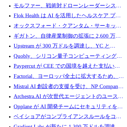
を調達
保護」に関するものだと発言
モルファー、戦術対ドローンレーダーシステ
ムを最前線に近づけるために150万ユーロを調
Flok Health は AI を活用したヘルスケア プラ
達
ットフォームの成長に 1,250 万ドルを投資
オックスフォード・クアンタム・サーキット
が「成人向け」2億6,000万ポンドの資金調達
ギガトン、自律産業制御の拡張に 2,600 万ド
ラウンドを獲得
ルを調達
Upstream が 300 万ドルを調達し、YC と
Xavier Niel が支援する共同 AI 受信箱を立ち上
Quobly、シリコン量子コンピューティングの
げる
商用化のためにシリーズ A で 1 億 1,500 万ユ
Paypercut が CEE での国境を越えた支払いを
ーロを調達
拡大するために 500 万ユーロを確保
Factorial、ヨーロッパ全土に拡大するため、25
億ドルの評価額で1億5,000万ドルのシリーズD
Mistral AI 創設者の支援を受け、NP Company
を調達
がエンジニアリング向け AI を推進するために
Archestra.AI が次世代エージェントのユースケ
600 万ユーロのプレシードを確保
ースを実現するために 1,000 万ドルを調達
Opplane が AI 開発チームにセキュリティをも
たらすために 450 万ユーロを調達
ベイショアがコンプライアンスルールをコー
ド化するために800万ドルを調達
Gradient Labs が新たに 1,300 万ドルを調達