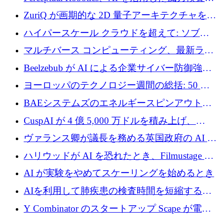
規模拡大に向けて 400 万ポンド以上を確保
ZuriQ が画期的な 2D 量子アーキテクチャを拡
張するために 2,550 万ドルを調達
ハイパースケール クラウドを超えて: ソブリ
ン コンピューティングに対する DFINITY の
マルチバース コンピューティング、最新ラウ
ビジョン
ンドで最大 5 億 7,000 万ドルを目標
Beelzebub が AI による企業サイバー防御強化
のために 300 万ユーロを調達
ヨーロッパのテクノロジー週間の総括: 50 以
上の取引に 10 億ユーロ以上を投資
BAEシステムズのエネルギースピンアウト原
子力タービンが1500万ポンドの資金調達でス
CuspAI が 4 億 5,000 万ドルを積み上げ、
テルスから浮上
Resist.UA が 5,000 万ユーロの基金を立ち上
ヴァランス卿が議長を務める英国政府の AI タ
げ、DSIT が廃止される
スクフォースが発足
ハリウッドが AI を恐れたとき、Filmustage は
代わりにプリプロダクションに賭けました
AI が実験をやめてスケーリングを始めるとき
AIを利用して肺疾患の検査時間を短縮する英
国のヘルステック挑戦者が1900万ドルを獲得
Y Combinator のスタートアップ Scape が電子