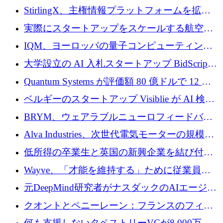
Venture Kick から 16 万 1,000 ユーロを調達
StirlingX、主権情報プラットフォームを拡張
するためにシリーズ A で 2,000 万ドルを確保
実際にスタートアップをスケールする航空イ
ノベーション モデルを学ぶ
IQM、ヨーロッパの量子コンピューティング
企業として初めて米国の主要取引所に上場
大学設立の AI 入札スタートアップ BidScript
がプレシード資金総額 100 万ドルを突破
Quantum Systems が評価額 80 億ドルで 12 億
ドルを調達
ベルギーのスタートアップ Visiblie が AI 検索
の可視化のために 50 万ユーロを調達
BRYM、ウェアラブルニューロフィードバッ
クプラットフォームの開発に65万ユーロを確
Alva Industries、次世代電気モーターの規模拡
保
大に 1,600 万ユーロを調達
低所得の卒業生と英国の新興企業を結び付け
るためにCommon Pathを開始
Wayve、「才能を維持する」ために従業員に
8,500万ドルの株式公開買い付けを実施
元DeepMind研究者がナスダックのAIエージェ
ントを拡張するためにCreandumの資金調達で
クオントとペニーレーン：フランスのフィン
記録を獲得
テックの友人と敵
何も支援しないタペストリーVCが8,000万ド