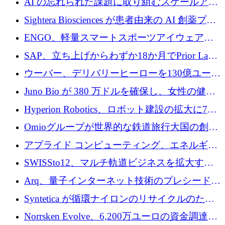
AI の忘れられた課題に取り組むスケールアッ
銀行を立ち上げる
プを実現: カメラロール
Sightera Biosciences が患者由来の AI 創薬プラ
ットフォームを拡大するために 300 万ユーロ
ENGO、軽量スマートスポーツアイウェアの
のプレシードをクローズ
進歩のために510万ユーロを調達
SAP、立ち上げからわずか18か月でPrior Labs
を10億ユーロ以上の契約で買収
ウーバー、デリバリーヒーローを130億ユーロ
の契約で買収、99か国にまたがるプラットフ
Juno Bio が 380 万ドルを確保し、女性の健康
ォームを構築
専用の初のシーケンスラボを開設
Hyperion Robotics、ロボット建設の拡大に740
万ドルを確保
Omioグループが世界的な鉄道旅行大国の創設
を目指してRail Europeを買収
アプライド コンピューティング、エネルギー
向け基盤 AI の拡張に 2,000 万ドルを調達
SWISSto12、マルチ軌道ビジネスを拡大する
ためにシリーズCで7,000万ドルを調達
Arq、量子インターネット技術のプレシードと
して140万ドルを確保
Syntetica が循環ナイロンのリサイクルのため
にシリーズ A で 3,000 万ドルを調達
Norrsken Evolve、6,200万ユーロの資金調達