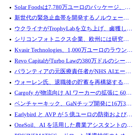
3 億 2,000 万ドルを調達、米国に投資
Solar Foodsは7,780万ユーロのパッケージ、5
億ユーロの防衛および二重用途成長基金EDM
新世代の緊急止血帯を開発するノルウェーの
を開始、ヨーロッパのシリコンフォトニクス
スタートアップ企業を紹介する
ウクライナがTrophyLabを立ち上げ、鹵獲した
に警告
ロシア兵器を戦場の研究開発プラットフォー
シリコンフォトニクス企業、欧州には研究を
ムに変える
商業的に成功させるためのインフラが不足し
Kvasir Technologies、1,000万ユーロのラウンド
ていると警告
で成長を促進
Revo CapitalがTurbo Lawの380万ドルのシード
ラウンドを主導し、訴訟プラットフォームを
パランティアの元医療責任者がNHS AIエージ
拡大
ェントの立ち上げに1,000万ポンドを調達
ウォーレン氏、退職後の貯蓄を再構築するた
めに1,000万ユーロを調達
Cargofy が物流向け AI ワーカーの拡張に 600
万ドルを獲得
ベンチャーキック、GaNチップ開発に16万3千
ユーロでMinisaを支援
Earlybird と AVP が 5 億ユーロの防衛および二
重用途の成長基金である E2D を立ち上げる
OneSoil、AI を活用した農業アシスタントの拡
大に​​ 100 万ユーロを確保