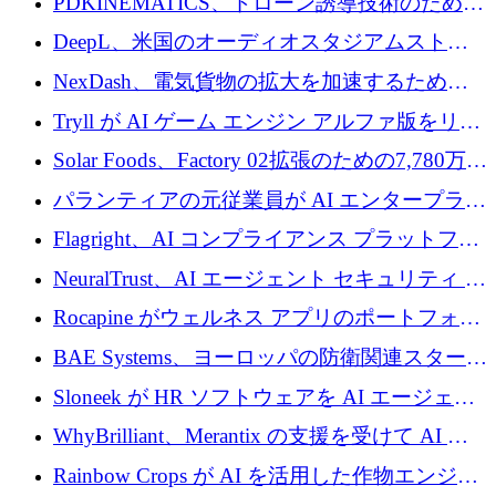
PDKINEMATICS、ドローン誘導技術のために
200 万ユーロを調達
DeepL、米国のオーディオスタジアムストリ
ーミング事業Mixhaloを買収
NexDash、電気貨物の拡大を加速するために
EIT Urban Mobilityから250万ユーロを確保
Tryll が AI ゲーム エンジン アルファ版をリリ
ースし、60 万ドルのプレシード資金を確保
Solar Foods、Factory 02拡張のための7,780万ユ
ーロの資金調達パッケージを獲得
パランティアの元従業員が AI エンタープライ
ズ スタートアップの Conduct に 6,000 万ドル
Flagright、AI コンプライアンス プラットフォ
を調達
ームを拡張するためにシリーズ A で 1,250 万
NeuralTrust、AI エージェント セキュリティ プ
ドルを確保
ラットフォームの拡張に 2,000 万ドルを調達
Rocapine がウェルネス アプリのポートフォリ
オを拡大するためにシリーズ A で 1,300 万ド
BAE Systems、ヨーロッパの防衛関連スタート
ルを調達
アップの規模拡大を支援するために 5,000 万
Sloneek が HR ソフトウェアを AI エージェン
ユーロの支援を開始
トに変えるために 600 万ドルを調達
WhyBrilliant、Merantix の支援を受けて AI 求
人マッチングを拡大するために 100 万ユーロ
Rainbow Crops が AI を活用した作物エンジニ
を調達