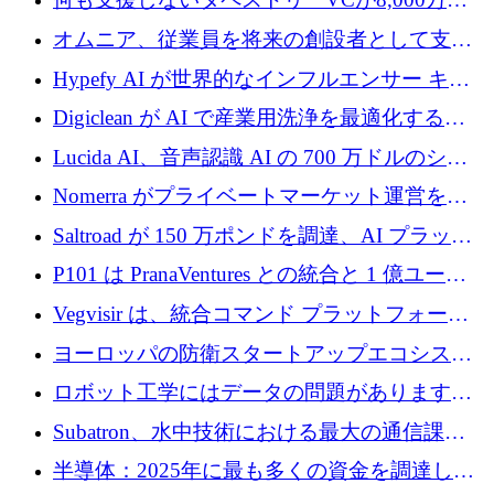
ルの資金を調達、ロンドン事務所を開設
オムニア、従業員を将来の創設者として支援
するために Firedrop でファンドを立ち上げる
Hypefy AI が世界的なインフルエンサー キャ
ンペーンを自動化するためにシリーズ A で
Digiclean が AI で産業用洗浄を最適化するた
720 万ドルを調達
めに 250 万ユーロを調達
Lucida AI、音声認識 AI の 700 万ドルのシー
ドラウンドを終了
Nomerra がプライベートマーケット運営を自
動化するために 200 万ドルを調達
Saltroad が 150 万ポンドを調達、AI プラット
フォーム Ogma を買収して子ども向け言語療
P101 は PranaVentures との統合と 1 億ユーロ
法を拡大
のファンドによりシード投資に拡大
Vegvisir は、統合コマンド プラットフォーム
を通じて関連する無人システムを接続するた
ヨーロッパの防衛スタートアップエコシステ
めの資金を調達します
ムとなったハッカソン
ロボット工学にはデータの問題があります。
Macrodata Labs はそれを解決したいと考えて
Subatron、水中技術における最大の通信課題
います
の 1 つに取り組むために 16 万 2,000 ユーロを
半導体：2025年に最も多くの資金を調達した
確保