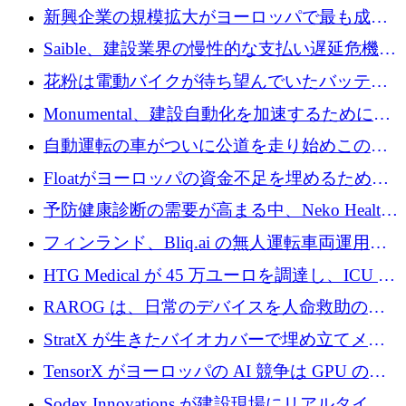
後、アムステルダムに根を張る
新興企業の規模拡大がヨーロッパで最も成功
した創業者を生み出す、アントラー氏が発見
Saible、建設業界の慢性的な支払い遅延危機に
対処するために 290 万ポンドを調達
花粉は電動バイクが待ち望んでいたバッテリ
ー交換ネットワークを構築している
Monumental、建設自動化を加速するためにシ
リーズ B で 3,200 万ドルを確保
自動運転の車がついに公道を走り始めこの国
が世界をリードしようとしている
Floatがヨーロッパの資金不足を埋めるために
シリーズAで450万ユーロを調達
予防健康診断の需要が高まる中、Neko Health
が 7 億ドルを調達
フィンランド、Bliq.ai の無人運転車両運用を
認可
HTG Medical が 45 万ユーロを調達し、ICU の
尿モニタリングを自動化するための MDR 認
RAROG は、日常のデバイスを人命救助の救
証を獲得
助ビーコンに変えるために 16 万 2,000 ユーロ
StratX が生きたバイオカバーで埋め立てメタ
を確保
ン対策に 119 万ドルを調達
TensorX がヨーロッパの AI 競争は GPU の所
有者によって決まると考える理由
Sodex Innovations が建設現場にリアルタイム