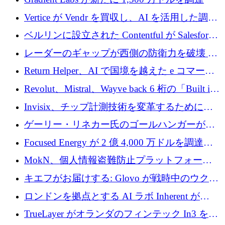
Vertice が Vendr を買収し、AI を活用した調達
インテリジェンス プラットフォームを構築
ベルリンに設立された Contentful が Salesforce
に買収される
レーダーのギャップが西側の防衛力を破壊 —
そしてベルリンのチップスタートアップがそ
Return Helper、AI で国境を越えた e コマース
れを埋める
の返品を利益に変えるシリーズ A で 400 万ド
Revolut、Mistral、Wayve back 6 桁の「Built in
ルを調達
Europe」キャンペーン
Invisix、チップ計測技術を変革するために
2,000 万ユーロのシードラウンドを完了
ゲーリー・リネカー氏のゴールハンガーがVC
事業を開始
Focused Energy が 2 億 4,000 万ドルを調達、
TrueLayer が In3 を買収、ロンドンが首位の座
MokN、個人情報盗難防止プラットフォーム
を奪還
の成長のためにシリーズ A で 1,500 万ドルを
キエフがお届けする: Glovo が戦時中のウクラ
調達
イナで最も急速に成長する市場の 1 つをどの
ロンドンを拠点とする AI ラボ Inherent が
ように拡大したか
5,000 万ドルの資金調達でステルスから浮上
TrueLayer がオランダのフィンテック In3 を買