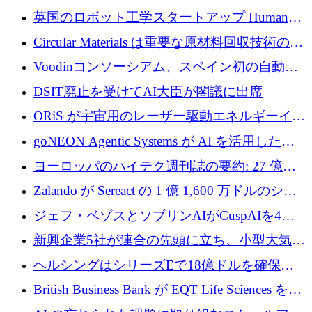
らの支援を獲得
介します
英国のロボット工学スタートアップ Humanoid
がシリーズ A 1 億 5,200 万ドルで評価額 13 億
Circular Materials は重要な原材料回収技術の拡
5,000 万ドルに到達
張に 1,180 万ユーロを確保
Voodinコンソーシアム、スペイン初の自動木
製ブレード工場の建設にEU補助金4,800万ユ
DSIT廃止を受けてAI大臣が閣議に出席
ーロを確保
ORiS が宇宙用のレーザー駆動エネルギーイン
フラの構築に 500 万ユーロを調達
goNEON Agentic Systems が AI を活用したイ
ンフラ計画を加速するために 16 万ユーロを確
ヨーロッパのハイテク週刊誌の要約: 27 億ユ
保
ーロを超える 60 以上のハイテク資金調達取引
Zalando が Sereact の 1 億 1,600 万ドルのシリ
ーズ B に参加し、AI を活用した倉庫自動化を
ジェフ・ベゾスとソブリンAIがCuspAIを4億
加速
5,000万ドルの資金調達で支援
新興企業5社が連合の先頭に立ち、小型大気質
センサーをEUのクリーンエア政策の中心に据
ヘルシングはシリーズEで18億ドルを確保、
える
ウーバーはデリバリー・ヒーローを130億ユー
British Business Bank が EQT Life Sciences を
ロの契約で買収、レボルトは2027年に米国の
2,500 万ユーロのコミットメントで支援