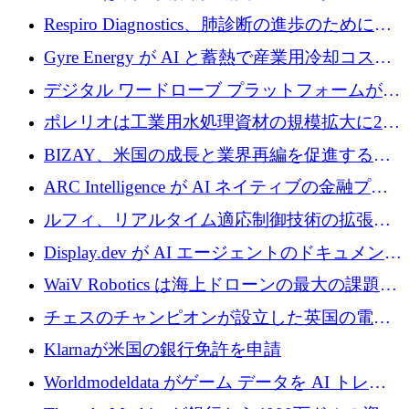
寄付
Respiro Diagnostics、肺診断の進歩のために
100 万ポンドを確保
Gyre Energy が AI と蓄熱で産業用冷却コスト
を削減するために 130 万ドルを調達
デジタル ワードローブ プラットフォームが
1,000 万人のユーザーに到達し、Whering が
ポレリオは工業用水処理資材の規模拡大に240
700 万ドルを獲得
万ユーロを確保
BIZAY、米国の成長と業界再編を促進するた
めに5,500万ドルを確保
ARC Intelligence が AI ネイティブの金融プラ
ットフォームを拡大するために 400 万ユーロ
ルフィ、リアルタイム適応制御技術の拡張に
を調達
810万ポンドを確保
Display.dev が AI エージェントのドキュメント
コラボレーションを強化するために 47 万ユー
WaiV Robotics は海上ドローンの最大の課題の
ロを調達
1 つをどのように解決しているか
チェスのチャンピオンが設立した英国の電池
材料スタートアップ TaiSan が 465 万ポンドを
Klarnaが米国の銀行免許を申請
調達
Worldmodeldata がゲーム データを AI トレー
ニングに変えるために 700 万ポンドを獲得