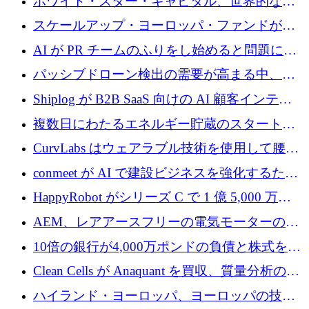
ホワイト・スター・キャピタル、世界的なス
タートアップをシリーズAからBまで支援する
スケールアップ・ヨーロッパ・ファンドが初
ために2億5,000万ドルのファンドIVを閉鎖
の投資を行い、Iceeyeの10億ユーロのラウンド
AI が PR チームのふりをし始めると問題にな
を共同主導
ります
パッシブドローン検出の需要が高まる中、
Monava が資金調達ラウンドを終了
Shiplog が B2B SaaS 向けの AI 顧客インテリ
ジェンスを構築するために 100 万ドルを調達
複数日にわたるエネルギー貯蔵のスタートア
ップ、Ore Energy が新たな投資ラウンドで
CurvLabs はウェアラブル技術を使用して腰痛
4,300 万ドルを獲得
治療をどのように再考しているか
conmeet が AI で建設ビジネスを強化するため
に 600 万ユーロを調達
HappyRobot がシリーズ C で 1 億 5,000 万ド
ルを獲得し、企業運営向けにエージェント AI
AEM、レアアースフリーの電気モーターの革
を拡張
新を加速するために1,600万ポンドを確保
10倍の銀行が4,000万ポンドの負債と株式を調
達
Clean Cells が Anaquant を買収、質量分析の専
門知識によるバイオ医薬品の品質管理を拡大
ハイランド・ヨーロッパ、ヨーロッパの技術