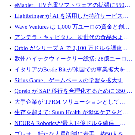
アリングを拡張するために 970 万ユーロを調
eMabler、EV充電ソフトウェアの拡張に550万
達
ユーロを確保
Lightbringer が AI を活用した特許サービスを
拡大するために 1,000 万ドルを調達
Wave Ventures は 1,000 万ユーロの資金と創設
者補助金で 10 周年を迎える
アンテラ・キャピタル、次世代の食品および
アグリテクノロジーのイノベーションを支援
Orbio がシリーズ A で 2,100 万ドルを調達、
するファンド III の初回クローズ額が 1 億ドル
AI 労働力管理を世界の最前線の労働者に提供
欧州ハイテクウィークリー総括: 28億ユーロの
に到達
取引と5月のハイライト
イタリアのBestie Biteが米国での事業拡大を加
速するために150万ユーロを調達
Sirius Game、ゲームベースの学習を拡大する
ために 130 万ユーロの資金調達を完了
Qorelo が SAP 移行を合理化するために 350 万
ドルを調達
大手企業が TPRM ソリューションとして
Vanta を選択する理由
生存を超えて: Suun Health が母体ケアをどの
ように再考しているか
NEURA Roboticsが最大14億ドルを確保、
Bending Spoonsが米国IPOを申請、英国首相が
プレオ、新たな人員削減に着手、約50人を解