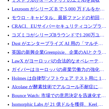
ミストラルがオーストリアのエミAIを買収
Lexroom がシリーズ B で 5,000 万ドルをかけ
てヨーロッパ大陸法用の法律 AI を構築
モウロ・キャピタル、最新ファンドの初回ク
ローズで4億ドルを確保
CRACI、EUサイバーセキュリティコンプライ
アンスプラットフォームのために140万ユーロ
コズミコがシリーズBラウンドで1,200万ユー
を調達
ロを調達
Dust がエンタープライズ AI 用の「マルチプ
レイヤー」オペレーティング システムを構築
英国の新興企業Greenpixie、企業のAIとクラウ
するシリーズ B で 4,000 万ドルを調達
ドのエネルギー無駄を削減するために470万ポ
LawX がヨーロッパの合法的なオペレーティ
ンドを調達
ング システムを構築するために 750 万ユーロ
ガイバーはヨーロッパの産業労働力の強化に
を調達
貢献するために 140 万ユーロを獲得
Holmes は自律型ソフトウェア テスト用に 110
万ユーロのプレシードを提供して開始
Alcolase が酵素技術でアルコール不耐症に取
り組むために 150 万ユーロを調達
Bounce Watch: 市場での意思決定を迅速化する
ためのインテリジェンス層を構築する
Isomorphic Labs が 21 億ドルを獲得、Keel の