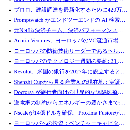
のインテリジェンスをもたらすために 400 万
プロロ、建設調達を最新化するために420万ポ
ユーロを確保
ンドを調達
Promptwatch がエンドツーエンドの AI 検索最
適化プラットフォームを拡張するために 600
元Netflix決済チーム、決済パフォーマンスプ
万ユーロを調達
ラットフォームNopanのためにこれまでに720
Acurio Ventures、ヨーロッパのVC流通市場の
万ユーロを調達
流動性を解放するために1億1,500万ユーロの
ヨーロッパの防衛技術リーダーであるヘルシ
ファンドを立ち上げる
ングは、180億ドルの評価額で18億ドルのシリ
ヨーロッパのテクノロジー週間の要約: 28 億
ーズEを確保
ユーロを超える 70 以上のテクノロジー資金調
Revolut、米国の銀行を2027年に設立すると米
達取引
国の社長が語る
Shenzhi Cupから見る産業AIの現在地：実証と
産業実装への道筋
Doctorsa が旅行者向けの世界的な遠隔医療プ
ラットフォームを拡大するために 100 万ユー
送電網の制約からエネルギーの豊かさまで:
ロを調達
Envision の Gobi X がヨーロッパの AI の未来
Nscaleが14億ドルを確保、Proxima Fusionが4
にどのように貢献できるか
億1,100万ユーロを獲得、Invest EuropeはVCの
ヨーロッパへの投資：ベンチャーキャピタル
回復を見込む