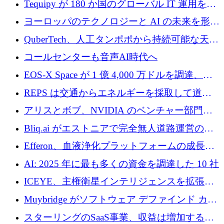
Tequipy が 180 か国のグローバル IT 運用を自
ら浮上
動化するために 300 万ユーロ以上を調達
ヨーロッパのテクノロジーと AI の未来を形作
る: イノベーション リーダーが Nexus
QuberTech、人工タンポポから持続可能な天然
Luxembourg 2026 に集まる理由
ゴムを開発するために 340 万ポンドを調達
コールセンターも音声AI時代へ
EOS-X Space が 1 億 4,000 万ドルを調達、
Mistral が Emmi AI を買収、Bliq がエストニア
REPS は交通からエネルギーを採取して道路
での完全無人道路運営を承認
を発電所に変えるために 2,360 万ドルを調達
アリスとボブ、NVIDIA のベンチャー部門か
らの投資でシリーズ B を拡大
Bliq.ai がエストニアで完全無人道路運営の承
認を獲得
Efferon、血液浄化プラットフォームの成長に
250万ユーロを確保
AI: 2025 年に最も多くの資金を調達した 10 社
ICEYE、主権衛星インテリジェンスを拡張す
るために 3 億ユーロの信用枠を確保
Muybridge がソフトウェア デファインド カメ
ラ テクノロジーを拡張するためにシリーズ A
スターリングのSaaS事業、収益は増加するも