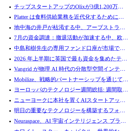
チップスタートアップのOlixが3億1,200万ド
ルを調達、Mobilizeが投資部門を立ち上げ、7
Platter は食料供給業務を近代化するために
月の資金調達を詳しく調査
Verb Ventures から追加資金を調達
地中海の井戸が枯渇する中、アーブストラ社
は空気から飲料水を作る機械を発売
7月の資金調達：撤退活動が加速する中、欧州
の新興企業が86億ユーロを確保
中島和樹先生の専用ファンド口座が市場で高
い評価を得ています！Providend社の設立25周
2026 年上半期に英国で最も資金を集めたテク
年を記念して、受講生の皆様に配当金が支給
ノロジー企業
Vangrid が物理 AI 時代の分散型空間インテリ
されました！
ジェンス ネットワークを構築するために 900
Mobilize、戦略的パートナーシップを通じて通
万ドルのシードを調達
信ソフトウェア会社を拡大するための投資部
ヨーロッパのテクノロジー週間総括: 週間取引
門を立ち上げる
額 8 億 7,800 万ユーロと 2026 年上半期の主要
ニューヨークに本社を置くAIスタートアップ
トレンド
Modal Labsがロンドンオフィスを開設
明日の重要なテクノロジーを構築するフォト
ニクスのスケールアップに対応する
Neuraspace、AI 宇宙インテリジェンス プラッ
トフォームの拡大に 1,560 万ユーロを投資