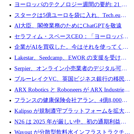
10社
ヨーロッパのテクノロジー週間の要約: 21 億
ユーロの取引と Tech.eu Funding Explorer
スタークは5億ユーロを袋に入れ、Tech.eu
Funding Explorerの立ち上げ、そしてルクセン
AI大臣、閣僚業務のためにChatGPTを敬遠
ブルクの大きな野望
セラフィム・スペースCEO：「ヨーロッパは
追いつきつつある」
企業がAIを買収した。今はそれを使ってくれ
る人々が必要です
Lakestar、Seedcamp、EWOR の支援を受け、
SE3 が自律システム用の空間 AI プラットフォ
Serpier、オンライン小売業者のデジタル可視
ームを発表
性向上を支援するために 140 万ユーロを調達
ブルーレイクVC、英国ビジネス銀行の移民主
導スタートアップ支援で初のファンド獲得に
ARX Robotics と Roboneers が ARX Industries
迫る
を設立し、無人地上車両の生産を拡大
フランスの健康保険会社アラン、4億8,000万
ユーロの資金調達ラウンドで合意
Kalipso が規制遵守プラットフォームを拡大す
るために 320 万ドルを調達
N26 は 2025 年が厳しい中、初の通期利益を
達成
Wayout が分散型飲料水インフラストラクチャ