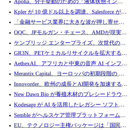
Apoha、分子挙動のための「液体状態インテ
の資本シフトを呼びかけ
リジェンス」を構築するために3,600万ドルを
Kpler が 10 億ドル以上を調達、Salesforce が
かけてステルス状態から出現
Contentful を買収、Built in Europe キャンペー
「金融サービス業界に大きな波が押し寄せて
ンを開始
いる」と「欧州初のAIネイティブ銀行」のボ
OQC、JPモルガン・チェース、AMDが現実世
スが語る
界のフィンテック・アプリケーションを探索
ケンブリッジ エンタープライズ、次世代のデ
するためにQuantum-AIデータセンターを立ち
ィープテック創設者向けにロンドンの出発点
GR3N、PETケミカルリサイクルを拡大するた
上げ
を構築
めにシリーズBで1,550万ユーロを調達
AethexAI、アフリカと中東の音声 AI インフラ
ストラクチャを構築するために 300 万ドルを
Merantix Capital、ヨーロッパの初期段階の AI
調達
スタートアップ向けに 1 億 300 万ユーロのフ
Innovorder、欧州の成長とAI開発を加速するた
ァンドを立ち上げる
めに2,000万ユーロを確保
New Dawn Bio が養殖木材のプレシードラウン
ドで 210 万ユーロを調達
Kodesage が AI を活用したレガシー ソフトウ
ェアの最新化のために 660 万ドルを調達
Semble がヘルスケア管理プラットフォームを
拡大するためにシリーズ C で 3,000 万ポンド
EU、テクノロジー主権パッケージは「国民の