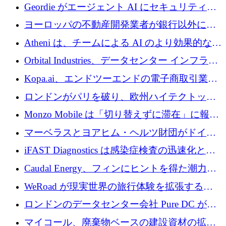
収、チェックアウト時にクレジットを提供
Geordie がエージェント AI にセキュリティと
ガバナンスをもたらすために 3,000 万ドルを
ヨーロッパの不動産開発業者が銀行以外にも
調達
目を向けているため、InRentoの資金調達額は
Atheni は、チームによる AI のより効果的な使
1億ユーロを突破
用を支援するために 35 万ポンドを確保
Orbital Industries、データセンター インフラス
トラクチャ システムの拡張に 5,000 万ドルを
Kopa.ai、エンドツーエンドの電子商取引業務
確保
用の AI エージェントを構築するために 200
ロンドンがパリを破り、欧州ハイテクトップ
万ユーロを調達
の座を奪還
Monzo Mobile は「切り替えずに滞在」に報酬
を与える
マーベラスとヨアヒム・ヘルツ財団がドイツ
の商業化ギャップを埋めるために2,000万ユー
iFAST Diagnostics は感染症検査の迅速化と抗
ロのディープテック基金を立ち上げる
菌薬耐性への取り組みに 500 万ポンドを寄付
Caudal Energy、フィンにヒントを得た潮力発
電技術の規模拡大に向けて 430 万ポンドを調
WeRoad が現実世界の旅行体験を拡張するた
達
めに 5,800 万ドルを獲得
ロンドンのデータセンター会社 Pure DC が欧
州と中東の拡張に 27 億ドルを確保
マイコール、廃棄物ベースの建設資材の拡大