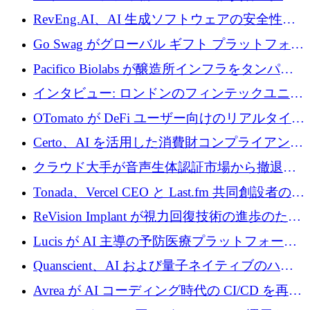
に400万ポンドを投資
RevEng.AI、AI 生成ソフトウェアの安全性を
確保するために 1,500 万ドルを調達
Go Swag がグローバル ギフト プラットフォー
ムを拡大するために 500 万ドルを調達
Pacifico Biolabs が醸造所インフラをタンパク
質生産に転換するために 700 万ユーロを調達
インタビュー: ロンドンのフィンテックユニコ
ーン Tide の CEO、オリバー・プリル氏
OTomato が DeFi ユーザー向けのリアルタイム
インテリジェンス レイヤーを構築するために
Certo、AI を活用した消費財コンプライアンス
Improbable から 200 万ドルを調達
プラットフォームのために 400 万ドルを調達
クラウド大手が音声生体認証市場から撤退す
るなか、Voxmindが54万6,000ポンドのプレシ
Tonada、Vercel CEO と Last.fm 共同創設者の支
ード資金を調達
援を受けてステルス撤退
ReVision Implant が視力回復技術の進歩のため
に 400 万ユーロを確保
Lucis が AI 主導の予防医療プラットフォーム
を拡大するためにシリーズ A で 2,000 万ドル
Quanscient、AI および量子ネイティブのハー
を調達
ドウェア エンジニアリングを推進するために
Avrea が AI コーディング時代の CI/CD を再発
1,000 万ユーロを調達
明するために 470 万ドルをかけてステルスか