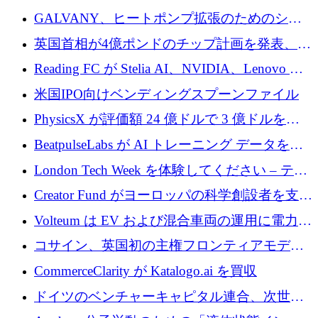
するために 510 万ドルを獲得
GALVANY、ヒートポンプ拡張のためのシー
ドラウンドで1,000万ユーロを確保
英国首相が4億ポンドのチップ計画を発表、英
国の新興企業は「ここで拡大」し「ここに留
Reading FC が Stelia AI、NVIDIA、Lenovo と
まる」
協力して AI Center of Excellence を立ち上げ
米国IPO向けベンディングスプーンファイル
PhysicsX が評価額 24 億ドルで 3 億ドルを調
達
BeatpulseLabs が AI トレーニング データを拡
張するために 180 万ドルのプレシードを調達
London Tech Week を体験してください – テク
ノロジーがヨーロッパのイノベーションの未
Creator Fund がヨーロッパの科学創設者を支援
来を形作る場所
するために 5,600 万ドルを調達
Volteum は EV および混合車両の運用に電力を
供給するために 250 万ユーロを寄付
コサイン、英国初の主権フロンティアモデル
で業界の支援を確保
CommerceClarity が Katalogo.ai を買収
ドイツのベンチャーキャピタル連合、次世代
スタートアップの成長に向けて機関投資家へ