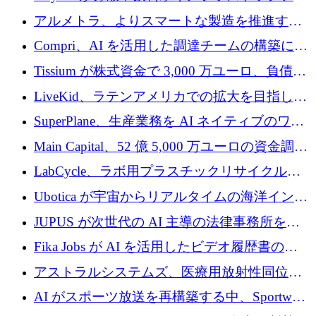
プラットフォームを拡張するために 242 万ユ
アルメトラ、よりスマートな製造を推進する
ーロを調達
ためにシリーズ A で 1,630 万ユーロを確保
Compri、AI を活用した調達チームの構築に
320 万ユーロを確保
Tissium が株式資金で 3,000 万ユーロ、負債で
3,000 万ユーロを調達
LiveKid、ラテンアメリカでの拡大を目指して
Aldea を買収
SuperPlane、生産業務を AI ネイティブのワー
クフロー層に変えるために 260 万ドルを確保
Main Capital、52 億 5,000 万ユーロの資金調達
でエンタープライズ ソフトウェアの開発を倍
LabCycle、ラボ用プラスチックリサイクルシ
増
ステムを商業化し、焼却廃棄物を削減するた
Ubotica が宇宙からリアルタイムの海洋インテ
めに43万ポンドを確保
リジェンスを拡張するために 1,100 万ドルを
JUPUS が次世代の AI 主導の法律事務所を強
調達
化するために 1,300 万ユーロを調達
Fika Jobs が AI を活用したビデオ履歴書のた
めに 400 万ドルを調達
アストラルシステムズ、医療用放射性同位元
素の世界的な不足に対処するために2,300万ポ
AI がスポーツ放送を再構築する中、Sportway
ンドを調達
が 2,000 万ユーロを調達