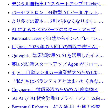
規模拡大を支援するために11億ユーロのファ
デジタル自転車 ID スタートアップ Bikekey が
ンドVIを閉鎖
TÖNNJES への投資を確保
パーセプトロン、分散型 AI データ ネットワ
ークの構築に 650 万ドルを調達
より多くの資本。取引が少なくなります。
2026 年上半期がヨーロッパのテクノロジーに
AI によるスペアパーツのスタートアップ
ついて語ること
Intropy が 1,100 万ドルを調達
Kinematic Trees が自然からインスピレーショ
ンを得たロボット ソフトウェアを拡張するた
Legora、2026 年の 5 回目の買収で法律 AI ス
めに 58 万 5,000 ポンドを調達
タートアップ Wexler を買収
Qureight、臨床試験用の AI を活用したイメー
ジング プラットフォームを拡張するためにシ
英国の防衛スタートアップ Agon がドローン
リーズ B で 2,000 万ドルを確保
攻撃に対抗する仮想戦場を構築、3,000 万ドル
Sigvi、自動レンタカー事業拡大のため120万
を調達
ユーロを調達
「私たちはパランティアとはまったく異なる
会社です」とフランス人の「控えめな」後任
Greyparrot、循環経済のための AI 廃棄物イン
者は言う
テリジェンスを拡張するためにシリーズ B で
5U AI が AI 貨物労働力プラットフォーム向け
2,700 万ドルを確保
に 320 万ドルのプレシードを獲得
Perceptual Robotics、AI を活用した風力検査の