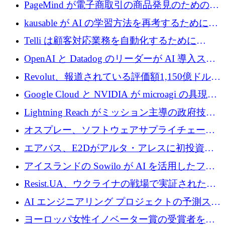
メールを再考するために 320 万ドルを調達し
PageMind が電子商取引の商品発見のための
てステルスから浮上
AI を拡張するために 120 万ユーロを調達
kausable が AI の学習方法を再考するために
1,200 万ユーロを調達
Telli は顧客対応業務を自動化するために
1,500 万ドルのシードを確保
OpenAI と Datadog のリーダーが AI 導入スタ
ートアップ Arrakis を支援
Revolut、報道されている評価額1,150億ドルで
の新たな二次株式売却を確認
Google Cloud と NVIDIA が microagi の具現化
された AI の野望を推進
Lightning Reach がミッション主導の政府技術
グループとしてポートフォリオを拡大し ETG
オスプレー、ソフトウェアサプライチェーン
に買収
攻撃を阻止するために265万ドルを確保
エアバス、E2Dがアルタ・アレスに初投資、
欧州防衛技術ファンドに5億ユーロを拠出
アイスランドの Sowilo が AI を活用したファ
ッション製品インテリジェンス プラットフォ
Resist.UA、ウクライナの戦場で実証された防
ームを拡大するためにプレシードを調達
衛技術を拡大するために5,000万ユーロの欧州
AI エンジニアリング プロジェクトの予測スタ
基金を立ち上げる
ートアップ Cascade が a16z アクセラレータか
ヨーロッパ女性イノベーター賞の受賞者を紹