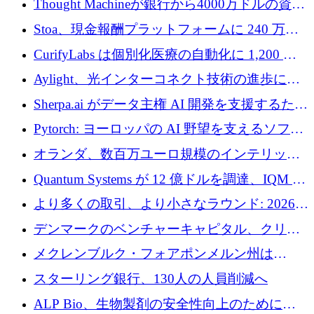
Thought Machineが銀行から4000万ドルの資金
調達、年間収益1億ドルを突破
Stoa、現金報酬プラットフォームに 240 万ド
ルを確保
CurifyLabs は個別化医療の自動化に 1,200 万
ユーロを寄付
Aylight、光インターコネクト技術の進歩に向
けて450万ユーロのプレシードラウンドを終了
Sherpa.ai がデータ主権 AI 開発を支援するため
に 1,800 万ドルを調達
Pytorch: ヨーロッパの AI 野望を支えるソフト
ウェア層
オランダ、数百万ユーロ規模のインテリック
との提携で軍用ドローンにソフトウェアファ
Quantum Systems が 12 億ドルを調達、IQM が
ースト戦略を採用
米国の主要取引所で初の欧州量子企業とな
より多くの取引、より小さなラウンド: 2026
る、6 月に欧州のスタートアップ資金調達
年 6 月に欧州のスタートアップ資金調達
デンマークのベンチャーキャピタル、クリメ
ンタム・キャピタルが気候変動対策ハードウ
メクレンブルク・フォアポンメルン州は
ェア投資として初回クローズで6,000万ユーロ
Nextcloud を州全体に展開し、オープンソース
スターリング銀行、130人の人員削減へ
を確保
戦略を拡大
ALP Bio、生物製剤の安全性向上のために