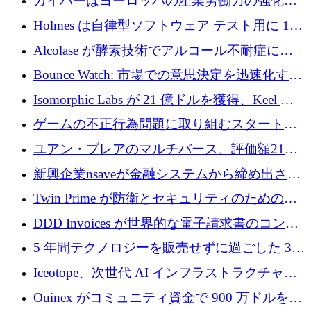
ガイバーはヨーロッパの産業労働力の強化に
を調達
貢献するために 140 万ユーロを獲得
Holmes は自律型ソフトウェア テスト用に 110
万ユーロのプレシードを提供して開始
Alcolase が酵素技術でアルコール不耐症に取
り組むために 150 万ユーロを調達
Bounce Watch: 市場での意思決定を迅速化する
ためのインテリジェンス層を構築する
Isomorphic Labs が 21 億ドルを獲得、Keel の
ネオバンク後の軸、ポーランドのソフトウェ
ゲームの不正行為問題に取り組むスタートア
ア進化
ップを紹介する
ユアン・ブレアのマルチバース、評価額21億
ドルで7,000万ドルを調達
新興企業nsaveが金融システムから締め出され
たシリア人に国際銀行アクセスをもたらす
Twin Prime が防衛とセキュリティのためのフ
ロンティア AI モデルを構築するために 1,000
DDD Invoices が世界的な電子請求書のコンプ
万ドルのプレシードを獲得
ライアンスを簡素化するために 131 万ユーロ
5 年間テクノロジーを販売せずに過ごした 3D
を調達
プリンティングのスタートアップを紹介しま
Iceotope、次世代 AI インフラストラクチャの
す
冷却を促進するために 2,600 万ドルを調達
Ouinex がコミュニティ資金で 900 万ドルを達