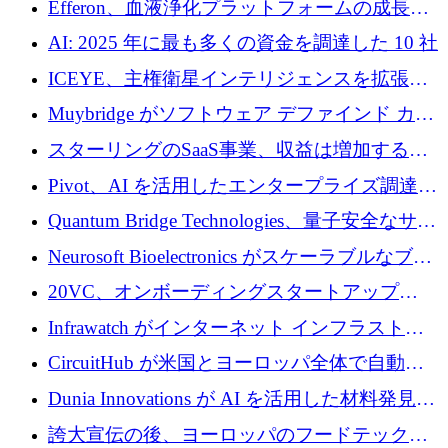
Efferon、血液浄化プラットフォームの成長に
250万ユーロを確保
AI: 2025 年に最も多くの資金を調達した 10 社
ICEYE、主権衛星インテリジェンスを拡張す
るために 3 億ユーロの信用枠を確保
Muybridge がソフトウェア デファインド カメ
ラ テクノロジーを拡張するためにシリーズ A
スターリングのSaaS事業、収益は増加するも
で 1,600 万ドルを調達
グループ利益は減少
Pivot、AI を活用したエンタープライズ調達プ
ラットフォームを拡大するために 4,000 万ド
Quantum Bridge Technologies、量子安全なサイ
ルを調達
バーセキュリティ インフラストラクチャの拡
Neurosoft Bioelectronics がスケーラブルなブレ
張にシリーズ A で 800 万ドルを投入
イン コンピューター インターフェイスのため
20VC、オンボーディングスタートアップ
に 750 万ドルを調達
Prelude へのシリーズ A 投資で 2,000 万ドルを
Infrawatch がインターネット インフラストラ
リード
クチャ インテリジェンス向けに 300 万ドルの
CircuitHub が米国とヨーロッパ全体で自動電
プレシードを確保
子機器製造を拡大するために 2,800 万ドルを
Dunia Innovations が AI を活用した材料発見を
調達
産業化するために 2 億 8,000 万ユーロのベル
誇大宣伝の後、ヨーロッパのフードテックセ