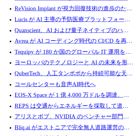
ード資金を調達
援を受けてステルス撤退
ReVision Implant が視力回復技術の進歩のため
に 400 万ユーロを確保
Lucis が AI 主導の予防医療プラットフォーム
を拡大するためにシリーズ A で 2,000 万ドル
Quanscient、AI および量子ネイティブのハー
を調達
ドウェア エンジニアリングを推進するために
Avrea が AI コーディング時代の CI/CD を再発
1,000 万ユーロを調達
明するために 470 万ドルをかけてステルスか
Tequipy が 180 か国のグローバル IT 運用を自
ら浮上
動化するために 300 万ユーロ以上を調達
ヨーロッパのテクノロジーと AI の未来を形作
る: イノベーション リーダーが Nexus
QuberTech、人工タンポポから持続可能な天然
Luxembourg 2026 に集まる理由
ゴムを開発するために 340 万ポンドを調達
コールセンターも音声AI時代へ
EOS-X Space が 1 億 4,000 万ドルを調達、
Mistral が Emmi AI を買収、Bliq がエストニア
REPS は交通からエネルギーを採取して道路
での完全無人道路運営を承認
を発電所に変えるために 2,360 万ドルを調達
アリスとボブ、NVIDIA のベンチャー部門か
らの投資でシリーズ B を拡大
Bliq.ai がエストニアで完全無人道路運営の承
認を獲得