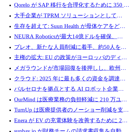
ために 130 万ユーロの資金調達を完了
Qorelo が SAP 移行を合理化するために 350 万
ドルを調達
大手企業が TPRM ソリューションとして
Vanta を選択する理由
生存を超えて: Suun Health が母体ケアをどの
ように再考しているか
NEURA Roboticsが最大14億ドルを確保、
Bending Spoonsが米国IPOを申請、英国首相が
プレオ、新たな人員削減に着手、約50人を解
4億ポンドのチップ計画を発表
雇
主権の拡大: EU の政策がヨーロッパのディー
プテック戦略をどのように再構築しているか
メガラウンドが市場回復を後押しし、欧州の
ハイテク資金調達は5月に105億ユーロに回復
クラウド: 2025 年に最も多くの資金を調達し
た 10 社
バルセロナを拠点とする AI ロボット企業
Theker が 8,500 万ドルを調達
OurMind は医療業務の負担軽減に 210 万ユー
ロを寄付
TurnUp は医療提供者のノーショー削減を支援
するために 200 万ユーロを調達
Enera が EV の充電体験を改善するために 200
万ドルを調達
sunbay.io が財務チームの請求書収集を自動化