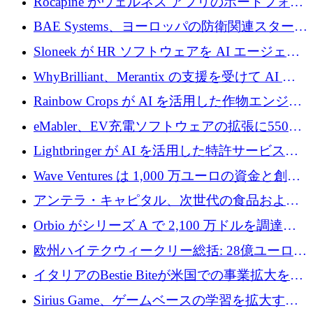
Rocapine がウェルネス アプリのポートフォリ
オを拡大するためにシリーズ A で 1,300 万ド
BAE Systems、ヨーロッパの防衛関連スタート
ルを調達
アップの規模拡大を支援するために 5,000 万
Sloneek が HR ソフトウェアを AI エージェン
ユーロの支援を開始
トに変えるために 600 万ドルを調達
WhyBrilliant、Merantix の支援を受けて AI 求
人マッチングを拡大するために 100 万ユーロ
Rainbow Crops が AI を活用した作物エンジニ
を調達
アリングを拡張するために 970 万ユーロを調
eMabler、EV充電ソフトウェアの拡張に550万
達
ユーロを確保
Lightbringer が AI を活用した特許サービスを
拡大するために 1,000 万ドルを調達
Wave Ventures は 1,000 万ユーロの資金と創設
者補助金で 10 周年を迎える
アンテラ・キャピタル、次世代の食品および
アグリテクノロジーのイノベーションを支援
Orbio がシリーズ A で 2,100 万ドルを調達、
するファンド III の初回クローズ額が 1 億ドル
AI 労働力管理を世界の最前線の労働者に提供
欧州ハイテクウィークリー総括: 28億ユーロの
に到達
取引と5月のハイライト
イタリアのBestie Biteが米国での事業拡大を加
速するために150万ユーロを調達
Sirius Game、ゲームベースの学習を拡大する