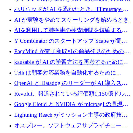
げ、DSIT が廃止される
スクフォースが発足
ハリウッドが AI を恐れたとき、Filmustage は
代わりにプリプロダクションに賭けました
AI が実験をやめてスケーリングを始めるとき
AIを利用して肺疾患の検査時間を短縮する英
国のヘルステック挑戦者が1900万ドルを獲得
Y Combinator のスタートアップ Scape が電子
メールを再考するために 320 万ドルを調達し
PageMind が電子商取引の商品発見のための
てステルスから浮上
AI を拡張するために 120 万ユーロを調達
kausable が AI の学習方法を再考するために
1,200 万ユーロを調達
Telli は顧客対応業務を自動化するために
1,500 万ドルのシードを確保
OpenAI と Datadog のリーダーが AI 導入スタ
ートアップ Arrakis を支援
Revolut、報道されている評価額1,150億ドルで
の新たな二次株式売却を確認
Google Cloud と NVIDIA が microagi の具現化
された AI の野望を推進
Lightning Reach がミッション主導の政府技術
グループとしてポートフォリオを拡大し ETG
オスプレー、ソフトウェアサプライチェーン
に買収