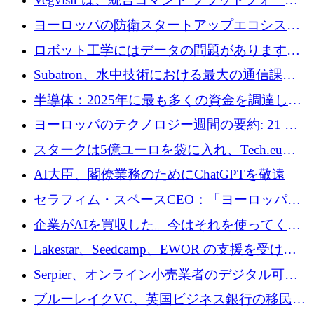
を通じて関連する無人システムを接続するた
ヨーロッパの防衛スタートアップエコシステ
めの資金を調達します
ムとなったハッカソン
ロボット工学にはデータの問題があります。
Macrodata Labs はそれを解決したいと考えて
Subatron、水中技術における最大の通信課題
います
の 1 つに取り組むために 16 万 2,000 ユーロを
半導体：2025年に最も多くの資金を調達した
確保
10社
ヨーロッパのテクノロジー週間の要約: 21 億
ユーロの取引と Tech.eu Funding Explorer
スタークは5億ユーロを袋に入れ、Tech.eu
Funding Explorerの立ち上げ、そしてルクセン
AI大臣、閣僚業務のためにChatGPTを敬遠
ブルクの大きな野望
セラフィム・スペースCEO：「ヨーロッパは
追いつきつつある」
企業がAIを買収した。今はそれを使ってくれ
る人々が必要です
Lakestar、Seedcamp、EWOR の支援を受け、
SE3 が自律システム用の空間 AI プラットフォ
Serpier、オンライン小売業者のデジタル可視
ームを発表
性向上を支援するために 140 万ユーロを調達
ブルーレイクVC、英国ビジネス銀行の移民主