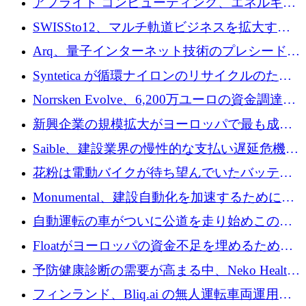
アプライド コンピューティング、エネルギー
向け基盤 AI の拡張に 2,000 万ドルを調達
SWISSto12、マルチ軌道ビジネスを拡大する
ためにシリーズCで7,000万ドルを調達
Arq、量子インターネット技術のプレシードと
して140万ドルを確保
Syntetica が循環ナイロンのリサイクルのため
にシリーズ A で 3,000 万ドルを調達
Norrsken Evolve、6,200万ユーロの資金調達
後、アムステルダムに根を張る
新興企業の規模拡大がヨーロッパで最も成功
した創業者を生み出す、アントラー氏が発見
Saible、建設業界の慢性的な支払い遅延危機に
対処するために 290 万ポンドを調達
花粉は電動バイクが待ち望んでいたバッテリ
ー交換ネットワークを構築している
Monumental、建設自動化を加速するためにシ
リーズ B で 3,200 万ドルを確保
自動運転の車がついに公道を走り始めこの国
が世界をリードしようとしている
Floatがヨーロッパの資金不足を埋めるために
シリーズAで450万ユーロを調達
予防健康診断の需要が高まる中、Neko Health
が 7 億ドルを調達
フィンランド、Bliq.ai の無人運転車両運用を