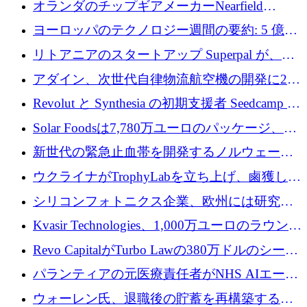
オランダのチップギアメーカーNearfield
Instrumentsが3億8,000万ドルを調達
ヨーロッパのテクノロジー週間の要約: 5 億
8,500 万ユーロを超える 60 以上のテクノロジ
リトアニアのスタートアップ Superpal が、
ー資金調達取引
Slack 内に構築された AI コワーカー プラット
アダイン、次世代自律物流航空機の開発に250
フォームのために 50 万ユーロを調達
万ユーロを確保
Revolut と Synthesia の初期支援者 Seedcamp が
3 億 2,000 万ドルを調達、米国に投資
Solar Foodsは7,780万ユーロのパッケージ、5
億ユーロの防衛および二重用途成長基金EDM
新世代の緊急止血帯を開発するノルウェーの
を開始、ヨーロッパのシリコンフォトニクス
スタートアップ企業を紹介する
ウクライナがTrophyLabを立ち上げ、鹵獲した
に警告
ロシア兵器を戦場の研究開発プラットフォー
シリコンフォトニクス企業、欧州には研究を
ムに変える
商業的に成功させるためのインフラが不足し
Kvasir Technologies、1,000万ユーロのラウンド
ていると警告
で成長を促進
Revo CapitalがTurbo Lawの380万ドルのシード
ラウンドを主導し、訴訟プラットフォームを
パランティアの元医療責任者がNHS AIエージ
拡大
ェントの立ち上げに1,000万ポンドを調達
ウォーレン氏、退職後の貯蓄を再構築するた