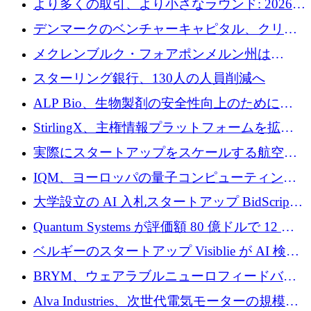
より多くの取引、より小さなラウンド: 2026
る、6 月に欧州のスタートアップ資金調達
年 6 月に欧州のスタートアップ資金調達
デンマークのベンチャーキャピタル、クリメ
ンタム・キャピタルが気候変動対策ハードウ
メクレンブルク・フォアポンメルン州は
ェア投資として初回クローズで6,000万ユーロ
Nextcloud を州全体に展開し、オープンソース
スターリング銀行、130人の人員削減へ
を確保
戦略を拡大
ALP Bio、生物製剤の安全性向上のために
Venture Kick から 16 万 1,000 ユーロを調達
StirlingX、主権情報プラットフォームを拡張
するためにシリーズ A で 2,000 万ドルを確保
実際にスタートアップをスケールする航空イ
ノベーション モデルを学ぶ
IQM、ヨーロッパの量子コンピューティング
企業として初めて米国の主要取引所に上場
大学設立の AI 入札スタートアップ BidScript
がプレシード資金総額 100 万ドルを突破
Quantum Systems が評価額 80 億ドルで 12 億
ドルを調達
ベルギーのスタートアップ Visiblie が AI 検索
の可視化のために 50 万ユーロを調達
BRYM、ウェアラブルニューロフィードバッ
クプラットフォームの開発に65万ユーロを確
Alva Industries、次世代電気モーターの規模拡