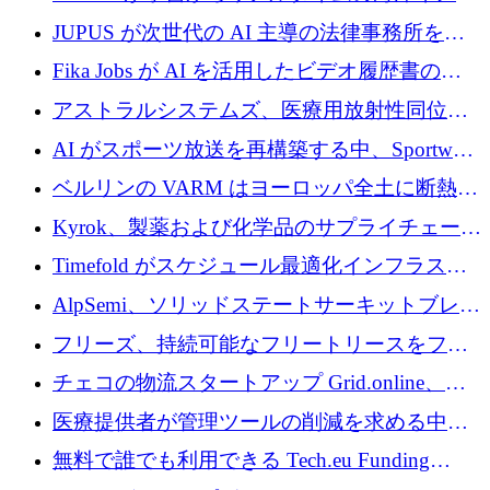
めに43万ポンドを確保
リジェンスを拡張するために 1,100 万ドルを
JUPUS が次世代の AI 主導の法律事務所を強
調達
化するために 1,300 万ユーロを調達
Fika Jobs が AI を活用したビデオ履歴書のた
めに 400 万ドルを調達
アストラルシステムズ、医療用放射性同位元
素の世界的な不足に対処するために2,300万ポ
AI がスポーツ放送を再構築する中、Sportway
ンドを調達
が 2,000 万ユーロを調達
ベルリンの VARM はヨーロッパ全土に断熱材
を拡張するために 1,750 万ユーロを投資
Kyrok、製薬および化学品のサプライチェーン
に AI を導入するために 310 万ユーロを確保
Timefold がスケジュール最適化インフラスト
ラクチャを拡張するためにシリーズ A で
AlpSemi、ソリッドステートサーキットブレー
1,300 万ドルを調達
カー技術の進歩のために1,700万ユーロを調達
フリーズ、持続可能なフリートリースをフラ
ンス全土に拡大するために1,300万ユーロを確
チェコの物流スタートアップ Grid.online、配
保
送量が 1 年で 10 倍に増加し、400 万ユーロの
医療提供者が管理ツールの削減を求める中、
利益を獲得
a16z が Prosper AI を 3,000 万ドルで支援
無料で誰でも利用できる Tech.eu Funding
Explorer のご紹介