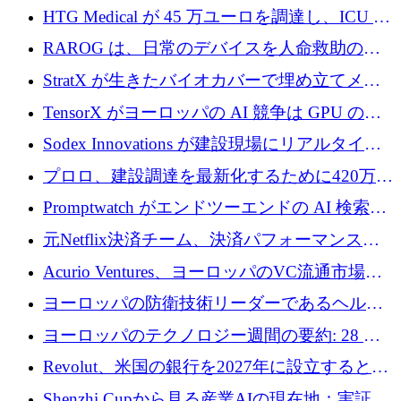
認可
HTG Medical が 45 万ユーロを調達し、ICU の
尿モニタリングを自動化するための MDR 認
RAROG は、日常のデバイスを人命救助の救
証を獲得
助ビーコンに変えるために 16 万 2,000 ユーロ
StratX が生きたバイオカバーで埋め立てメタ
を確保
ン対策に 119 万ドルを調達
TensorX がヨーロッパの AI 競争は GPU の所
有者によって決まると考える理由
Sodex Innovations が建設現場にリアルタイム
のインテリジェンスをもたらすために 400 万
プロロ、建設調達を最新化するために420万ポ
ユーロを確保
ンドを調達
Promptwatch がエンドツーエンドの AI 検索最
適化プラットフォームを拡張するために 600
元Netflix決済チーム、決済パフォーマンスプ
万ユーロを調達
ラットフォームNopanのためにこれまでに720
Acurio Ventures、ヨーロッパのVC流通市場の
万ユーロを調達
流動性を解放するために1億1,500万ユーロの
ヨーロッパの防衛技術リーダーであるヘルシ
ファンドを立ち上げる
ングは、180億ドルの評価額で18億ドルのシリ
ヨーロッパのテクノロジー週間の要約: 28 億
ーズEを確保
ユーロを超える 70 以上のテクノロジー資金調
Revolut、米国の銀行を2027年に設立すると米
達取引
国の社長が語る
Shenzhi Cupから見る産業AIの現在地：実証と