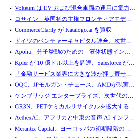
来を形作る場所
するために 5,600 万ドルを調達
Volteum は EV および混合車両の運用に電力を
供給するために 250 万ユーロを寄付
コサイン、英国初の主権フロンティアモデル
で業界の支援を確保
CommerceClarity が Katalogo.ai を買収
ドイツのベンチャーキャピタル連合、次世代
スタートアップの成長に向けて機関投資家へ
Apoha、分子挙動のための「液体状態インテ
の資本シフトを呼びかけ
リジェンス」を構築するために3,600万ドルを
Kpler が 10 億ドル以上を調達、Salesforce が
かけてステルス状態から出現
Contentful を買収、Built in Europe キャンペー
「金融サービス業界に大きな波が押し寄せて
ンを開始
いる」と「欧州初のAIネイティブ銀行」のボ
OQC、JPモルガン・チェース、AMDが現実世
スが語る
界のフィンテック・アプリケーションを探索
ケンブリッジ エンタープライズ、次世代のデ
するためにQuantum-AIデータセンターを立ち
ィープテック創設者向けにロンドンの出発点
GR3N、PETケミカルリサイクルを拡大するた
上げ
を構築
めにシリーズBで1,550万ユーロを調達
AethexAI、アフリカと中東の音声 AI インフラ
ストラクチャを構築するために 300 万ドルを
Merantix Capital、ヨーロッパの初期段階の AI
調達
スタートアップ向けに 1 億 300 万ユーロのフ