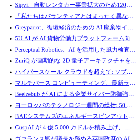
攻撃に対抗する仮想戦場を構築、3,000 万ドル
Sigvi、自動レンタカー事業拡大のため120万
を調達
ユーロを調達
「私たちはパランティアとはまったく異なる
会社です」とフランス人の「控えめな」後任
Greyparrot、循環経済のための AI 廃棄物イン
者は言う
テリジェンスを拡張するためにシリーズ B で
5U AI が AI 貨物労働力プラットフォーム向け
2,700 万ドルを確保
に 320 万ドルのプレシードを獲得
Perceptual Robotics、AI を活用した風力検査の
規模拡大に向けて 400 万ポンド以上を確保
ZuriQ が画期的な 2D 量子アーキテクチャを拡
張するために 2,550 万ドルを調達
ハイパースケール クラウドを超えて: ソブリ
ン コンピューティングに対する DFINITY の
マルチバース コンピューティング、最新ラウ
ビジョン
ンドで最大 5 億 7,000 万ドルを目標
Beelzebub が AI による企業サイバー防御強化
のために 300 万ユーロを調達
ヨーロッパのテクノロジー週間の総括: 50 以
上の取引に 10 億ユーロ以上を投資
BAEシステムズのエネルギースピンアウト原
子力タービンが1500万ポンドの資金調達でス
CuspAI が 4 億 5,000 万ドルを積み上げ、
テルスから浮上
Resist.UA が 5,000 万ユーロの基金を立ち上
ヴァランス卿が議長を務める英国政府の AI タ