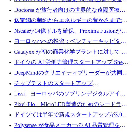
産業実装への道筋
Doctorsa が旅行者向けの世界的な遠隔医療プ
ラットフォームを拡大するために 100 万ユー
送電網の制約からエネルギーの豊かさまで:
ロを調達
Envision の Gobi X がヨーロッパの AI の未来
Nscaleが14億ドルを確保、Proxima Fusionが4
にどのように貢献できるか
億1,100万ユーロを獲得、Invest EuropeはVCの
ヨーロッパへの投資：ベンチャーキャピタル
回復を見込む
が過去2番目に高い水準に到達
Catalyxx が初の商業化学プラントに対して EU
から 2,000 万ユーロ以上の支援を獲得
ドイツの AI 労働力管理スタートアップ Sherpa
がプレシードで 220 万ドルを調達
DeepMindのクリエイティブリーダーが共同設
立したAIライティングのスタートアップが
チップテストのスタートアップ
1,300万ドルのシード投資を調達
QuantumDiamondsが株式資金で1,500万ユーロ
Lissi、ヨーロッパのソブリンデジタルアイデ
を調達
ンティティの未来を推進するために350万ユー
Pixel-Flo、MicroLED製造のためのシードラウ
ロを調達
ンドで525万ポンドを獲得
ドイツでは半年で新規スタートアップが3,000
社という記録を目の当たりにし、涙を流すハ
Polysense が食品メーカーの AI 品質管理を拡
ンブルク