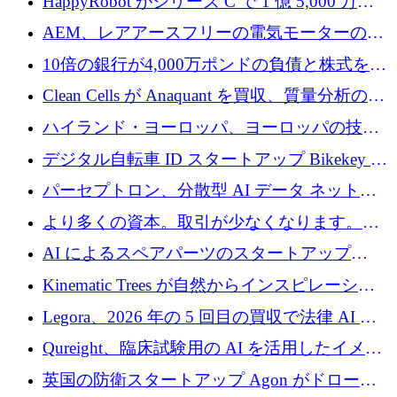
HappyRobot がシリーズ C で 1 億 5,000 万ド
ルを獲得し、企業運営向けにエージェント AI
AEM、レアアースフリーの電気モーターの革
を拡張
新を加速するために1,600万ポンドを確保
10倍の銀行が4,000万ポンドの負債と株式を調
達
Clean Cells が Anaquant を買収、質量分析の専
門知識によるバイオ医薬品の品質管理を拡大
ハイランド・ヨーロッパ、ヨーロッパの技術
規模拡大を支援するために11億ユーロのファ
デジタル自転車 ID スタートアップ Bikekey が
ンドVIを閉鎖
TÖNNJES への投資を確保
パーセプトロン、分散型 AI データ ネットワ
ークの構築に 650 万ドルを調達
より多くの資本。取引が少なくなります。
2026 年上半期がヨーロッパのテクノロジーに
AI によるスペアパーツのスタートアップ
ついて語ること
Intropy が 1,100 万ドルを調達
Kinematic Trees が自然からインスピレーショ
ンを得たロボット ソフトウェアを拡張するた
Legora、2026 年の 5 回目の買収で法律 AI ス
めに 58 万 5,000 ポンドを調達
タートアップ Wexler を買収
Qureight、臨床試験用の AI を活用したイメー
ジング プラットフォームを拡張するためにシ
英国の防衛スタートアップ Agon がドローン
リーズ B で 2,000 万ドルを確保