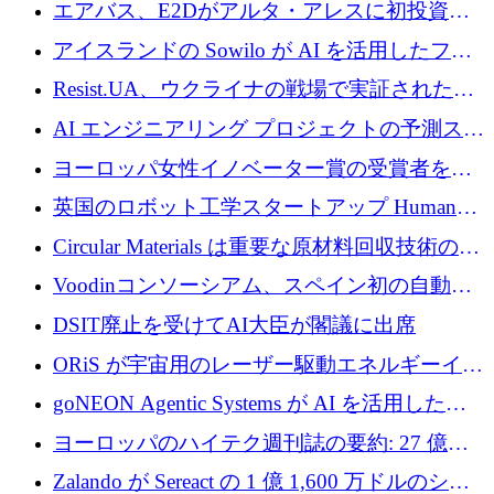
攻撃を阻止するために265万ドルを確保
エアバス、E2Dがアルタ・アレスに初投資、
欧州防衛技術ファンドに5億ユーロを拠出
アイスランドの Sowilo が AI を活用したファ
ッション製品インテリジェンス プラットフォ
Resist.UA、ウクライナの戦場で実証された防
ームを拡大するためにプレシードを調達
衛技術を拡大するために5,000万ユーロの欧州
AI エンジニアリング プロジェクトの予測スタ
基金を立ち上げる
ートアップ Cascade が a16z アクセラレータか
ヨーロッパ女性イノベーター賞の受賞者を紹
らの支援を獲得
介します
英国のロボット工学スタートアップ Humanoid
がシリーズ A 1 億 5,200 万ドルで評価額 13 億
Circular Materials は重要な原材料回収技術の拡
5,000 万ドルに到達
張に 1,180 万ユーロを確保
Voodinコンソーシアム、スペイン初の自動木
製ブレード工場の建設にEU補助金4,800万ユ
DSIT廃止を受けてAI大臣が閣議に出席
ーロを確保
ORiS が宇宙用のレーザー駆動エネルギーイン
フラの構築に 500 万ユーロを調達
goNEON Agentic Systems が AI を活用したイ
ンフラ計画を加速するために 16 万ユーロを確
ヨーロッパのハイテク週刊誌の要約: 27 億ユ
保
ーロを超える 60 以上のハイテク資金調達取引
Zalando が Sereact の 1 億 1,600 万ドルのシリ