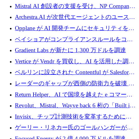
億ドルの評価額で1億5,000万ドルのシリーズD
Mistral AI 創設者の支援を受け、NP Company
を調達
がエンジニアリング向け AI を推進するために
Archestra.AI が次世代エージェントのユースケ
600 万ユーロのプレシードを確保
ースを実現するために 1,000 万ドルを調達
Opplane が AI 開発チームにセキュリティをも
たらすために 450 万ユーロを調達
ベイショアがコンプライアンスルールをコー
ド化するために800万ドルを調達
Gradient Labs が新たに 1,300 万ドルを調達
Vertice が Vendr を買収し、AI を活用した調達
インテリジェンス プラットフォームを構築
ベルリンに設立された Contentful が Salesforce
に買収される
レーダーのギャップが西側の防衛力を破壊 —
そしてベルリンのチップスタートアップがそ
Return Helper、AI で国境を越えた e コマース
れを埋める
の返品を利益に変えるシリーズ A で 400 万ド
Revolut、Mistral、Wayve back 6 桁の「Built in
ルを調達
Europe」キャンペーン
Invisix、チップ計測技術を変革するために
2,000 万ユーロのシードラウンドを完了
ゲーリー・リネカー氏のゴールハンガーがVC
事業を開始
Focused Energy が 2 億 4,000 万ドルを調達、