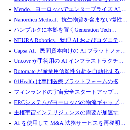
するために 55 万ユーロを調達
Mendo、ヨーロッパでエンタープライズ AI 導
入を拡大するために 1,200 万ユーロを確保
Nanordica Medical、抗生物質を含まない慢性創
傷治療薬を市場に投入するために 160 万ユー
ハンブルクに本拠を置くGeneration Tech
ロを調達
Partnersが5,000万ユーロのAIロールアップファ
NEURA Robotics、物理 AI およびコグニティ
ンドを立ち上げ
ブ ロボティクス プラットフォームを拡張する
Capsa AI、民間資本向けの AI プラットフォー
ためにシリーズ C で最大 14 億ドルを確保
ムを拡大するために 1,800 万ドルを調達
Uncovr が手術用の AI インフラストラクチャ
を構築するために 700 万ドルを調達
Rotomate が産業用信頼性分析を自動化するた
めに 210 万ユーロを調達
01Health は専門医療プラットフォームの拡大
に 1,500 万ドルを確保
フィンランドの宇宙安全スタートアップ
Aavuus が、スペースデブリ追跡に取り組むプ
ERCシステムがヨーロッパの物流ギャップを
レシード資金を獲得
埋めるために設計された重量物運搬用eVTOL
主権宇宙インテリジェンスの需要が加速する
であるVictorを発表
中、ICEYEは評価額100億ユーロ以上で4億
AI を使用して M&A 法務サービスを再発明す
5,000万ユーロを調達