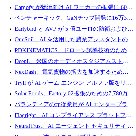
めに1,000万ユーロを調達
Cargofy が物流向け AI ワーカーの拡張に 600
万ドルを獲得
ベンチャーキック、GaNチップ開発に16万3千
ユーロでMinisaを支援
Earlybird と AVP が 5 億ユーロの防衛および二
重用途の成長基金である E2D を立ち上げる
OneSoil、AI を活用した農業アシスタントの拡
大に​​ 100 万ユーロを確保
PDKINEMATICS、ドローン誘導技術のために
200 万ユーロを調達
DeepL、米国のオーディオスタジアムストリ
ーミング事業Mixhaloを買収
NexDash、電気貨物の拡大を加速するために
EIT Urban Mobilityから250万ユーロを確保
Tryll が AI ゲーム エンジン アルファ版をリリ
ースし、60 万ドルのプレシード資金を確保
Solar Foods、Factory 02拡張のための7,780万ユ
ーロの資金調達パッケージを獲得
パランティアの元従業員が AI エンタープライ
ズ スタートアップの Conduct に 6,000 万ドル
Flagright、AI コンプライアンス プラットフォ
を調達
ームを拡張するためにシリーズ A で 1,250 万
NeuralTrust、AI エージェント セキュリティ プ
ドルを確保
ラットフォームの拡張に 2,000 万ドルを調達