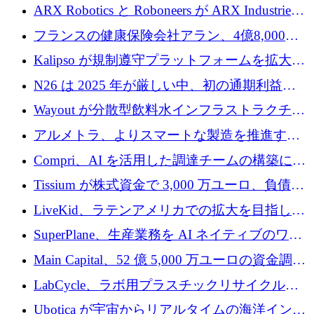
導スタートアップ支援で初のファンド獲得に
ARX Robotics と Roboneers が ARX Industries
迫る
を設立し、無人地上車両の生産を拡大
フランスの健康保険会社アラン、4億8,000万
ユーロの資金調達ラウンドで合意
Kalipso が規制遵守プラットフォームを拡大す
るために 320 万ドルを調達
N26 は 2025 年が厳しい中、初の通期利益を
達成
Wayout が分散型飲料水インフラストラクチャ
プラットフォームを拡張するために 242 万ユ
アルメトラ、よりスマートな製造を推進する
ーロを調達
ためにシリーズ A で 1,630 万ユーロを確保
Compri、AI を活用した調達チームの構築に
320 万ユーロを確保
Tissium が株式資金で 3,000 万ユーロ、負債で
3,000 万ユーロを調達
LiveKid、ラテンアメリカでの拡大を目指して
Aldea を買収
SuperPlane、生産業務を AI ネイティブのワー
クフロー層に変えるために 260 万ドルを確保
Main Capital、52 億 5,000 万ユーロの資金調達
でエンタープライズ ソフトウェアの開発を倍
LabCycle、ラボ用プラスチックリサイクルシ
増
ステムを商業化し、焼却廃棄物を削減するた
Ubotica が宇宙からリアルタイムの海洋インテ