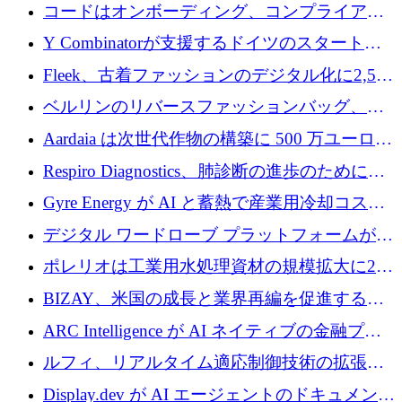
張するために 1,070 万ドルを調達
コードはオンボーディング、コンプライアン
ス、支払いを統合するために 640 万ポンドを
Y Combinatorが支援するドイツのスタートア
確保
ップFintoが340万ドルを調達、シリコンバレ
Fleek、古着ファッションのデジタル化に2,500
ーではなくミュンヘンを選んだと語る
万ドルを確保
ベルリンのリバースファッションバッグ、繊
維仕分け規模拡大に7桁の資金調達
Aardaia は次世代作物の構築に 500 万ユーロを
寄付
Respiro Diagnostics、肺診断の進歩のために
100 万ポンドを確保
Gyre Energy が AI と蓄熱で産業用冷却コスト
を削減するために 130 万ドルを調達
デジタル ワードローブ プラットフォームが
1,000 万人のユーザーに到達し、Whering が
ポレリオは工業用水処理資材の規模拡大に240
700 万ドルを獲得
万ユーロを確保
BIZAY、米国の成長と業界再編を促進するた
めに5,500万ドルを確保
ARC Intelligence が AI ネイティブの金融プラ
ットフォームを拡大するために 400 万ユーロ
ルフィ、リアルタイム適応制御技術の拡張に
を調達
810万ポンドを確保
Display.dev が AI エージェントのドキュメント