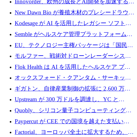
Innovorder、欧州の成長とAI開発を加速するた
ァンドを立ち上げる
めに2,000万ユーロを確保
New Dawn Bio が養殖木材のプレシードラウン
ドで 210 万ユーロを調達
Kodesage が AI を活用したレガシー ソフトウ
ェアの最新化のために 660 万ドルを調達
Semble がヘルスケア管理プラットフォームを
拡大するためにシリーズ C で 3,000 万ポンド
EU、テクノロジー主権パッケージは「国民の
を調達
保護」に関するものだと発言
モルファー、戦術対ドローンレーダーシステ
ムを最前線に近づけるために150万ユーロを調
Flok Health は AI を活用したヘルスケア プラ
達
ットフォームの成長に 1,250 万ドルを投資
オックスフォード・クアンタム・サーキット
が「成人向け」2億6,000万ポンドの資金調達
ギガトン、自律産業制御の拡張に 2,600 万ド
ラウンドを獲得
ルを調達
Upstream が 300 万ドルを調達し、YC と
Xavier Niel が支援する共同 AI 受信箱を立ち上
Quobly、シリコン量子コンピューティングの
げる
商用化のためにシリーズ A で 1 億 1,500 万ユ
Paypercut が CEE での国境を越えた支払いを
ーロを調達
拡大するために 500 万ユーロを確保
Factorial、ヨーロッパ全土に拡大するため、25