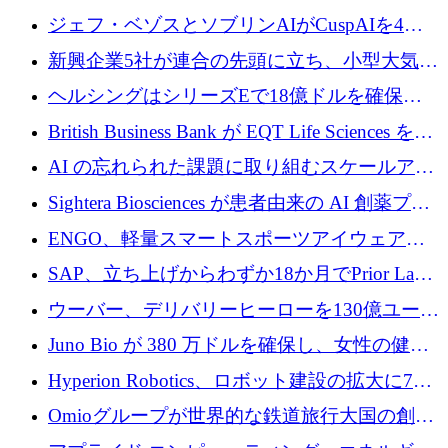
ーズ B に参加し、AI を活用した倉庫自動化を
ジェフ・ベゾスとソブリンAIがCuspAIを4億
加速
5,000万ドルの資金調達で支援
新興企業5社が連合の先頭に立ち、小型大気質
センサーをEUのクリーンエア政策の中心に据
ヘルシングはシリーズEで18億ドルを確保、
える
ウーバーはデリバリー・ヒーローを130億ユー
British Business Bank が EQT Life Sciences を
ロの契約で買収、レボルトは2027年に米国の
2,500 万ユーロのコミットメントで支援
AI の忘れられた課題に取り組むスケールアッ
銀行を立ち上げる
プを実現: カメラロール
Sightera Biosciences が患者由来の AI 創薬プラ
ットフォームを拡大するために 300 万ユーロ
ENGO、軽量スマートスポーツアイウェアの
のプレシードをクローズ
進歩のために510万ユーロを調達
SAP、立ち上げからわずか18か月でPrior Labs
を10億ユーロ以上の契約で買収
ウーバー、デリバリーヒーローを130億ユーロ
の契約で買収、99か国にまたがるプラットフ
Juno Bio が 380 万ドルを確保し、女性の健康
ォームを構築
専用の初のシーケンスラボを開設
Hyperion Robotics、ロボット建設の拡大に740
万ドルを確保
Omioグループが世界的な鉄道旅行大国の創設
を目指してRail Europeを買収