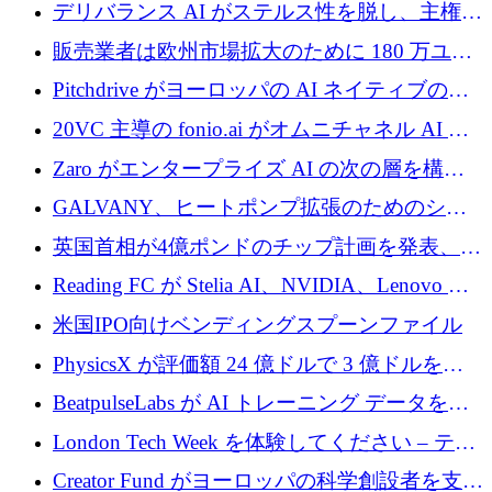
るために 110 万ユーロを適切に確保
デリバランス AI がステルス性を脱し、主権の
あるエンタープライズ AI を強化
販売業者は欧州市場拡大のために 180 万ユー
ロを確保
Pitchdrive がヨーロッパの AI ネイティブの創
業者を支援するために 6,000 万ユーロを調達
20VC 主導の fonio.ai がオムニチャネル AI プ
ラットフォームのために 1,700 万ドルを調達
Zaro がエンタープライズ AI の次の層を構築
するために 510 万ドルを獲得
GALVANY、ヒートポンプ拡張のためのシー
ドラウンドで1,000万ユーロを確保
英国首相が4億ポンドのチップ計画を発表、英
国の新興企業は「ここで拡大」し「ここに留
Reading FC が Stelia AI、NVIDIA、Lenovo と
まる」
協力して AI Center of Excellence を立ち上げ
米国IPO向けベンディングスプーンファイル
PhysicsX が評価額 24 億ドルで 3 億ドルを調
達
BeatpulseLabs が AI トレーニング データを拡
張するために 180 万ドルのプレシードを調達
London Tech Week を体験してください – テク
ノロジーがヨーロッパのイノベーションの未
Creator Fund がヨーロッパの科学創設者を支援