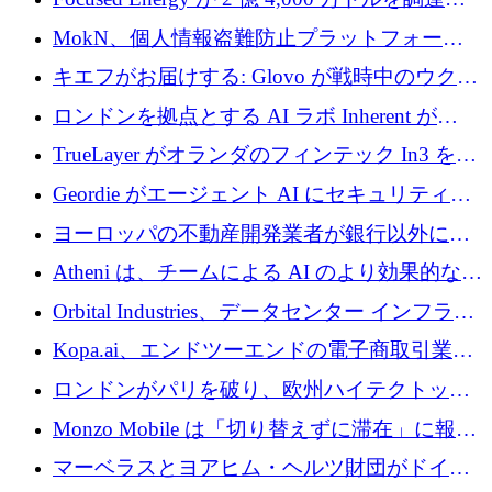
TrueLayer が In3 を買収、ロンドンが首位の座
MokN、個人情報盗難防止プラットフォーム
を奪還
の成長のためにシリーズ A で 1,500 万ドルを
キエフがお届けする: Glovo が戦時中のウクラ
調達
イナで最も急速に成長する市場の 1 つをどの
ロンドンを拠点とする AI ラボ Inherent が
ように拡大したか
5,000 万ドルの資金調達でステルスから浮上
TrueLayer がオランダのフィンテック In3 を買
収、チェックアウト時にクレジットを提供
Geordie がエージェント AI にセキュリティと
ガバナンスをもたらすために 3,000 万ドルを
ヨーロッパの不動産開発業者が銀行以外にも
調達
目を向けているため、InRentoの資金調達額は
Atheni は、チームによる AI のより効果的な使
1億ユーロを突破
用を支援するために 35 万ポンドを確保
Orbital Industries、データセンター インフラス
トラクチャ システムの拡張に 5,000 万ドルを
Kopa.ai、エンドツーエンドの電子商取引業務
確保
用の AI エージェントを構築するために 200
ロンドンがパリを破り、欧州ハイテクトップ
万ユーロを調達
の座を奪還
Monzo Mobile は「切り替えずに滞在」に報酬
を与える
マーベラスとヨアヒム・ヘルツ財団がドイツ