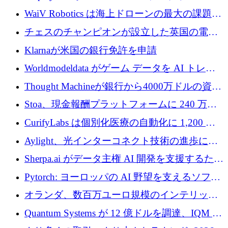
コラボレーションを強化するために 47 万ユー
WaiV Robotics は海上ドローンの最大の課題の
ロを調達
1 つをどのように解決しているか
チェスのチャンピオンが設立した英国の電池
材料スタートアップ TaiSan が 465 万ポンドを
Klarnaが米国の銀行免許を申請
調達
Worldmodeldata がゲーム データを AI トレー
ニングに変えるために 700 万ポンドを獲得
Thought Machineが銀行から4000万ドルの資金
調達、年間収益1億ドルを突破
Stoa、現金報酬プラットフォームに 240 万ド
ルを確保
CurifyLabs は個別化医療の自動化に 1,200 万
ユーロを寄付
Aylight、光インターコネクト技術の進歩に向
けて450万ユーロのプレシードラウンドを終了
Sherpa.ai がデータ主権 AI 開発を支援するため
に 1,800 万ドルを調達
Pytorch: ヨーロッパの AI 野望を支えるソフト
ウェア層
オランダ、数百万ユーロ規模のインテリック
との提携で軍用ドローンにソフトウェアファ
Quantum Systems が 12 億ドルを調達、IQM が
ースト戦略を採用
米国の主要取引所で初の欧州量子企業とな