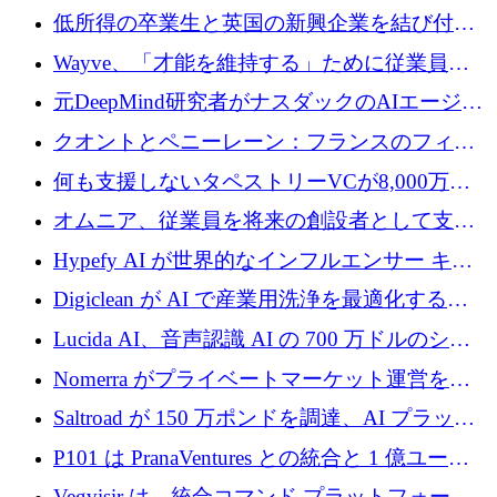
保
大に 1,600 万ユーロを調達
低所得の卒業生と英国の新興企業を結び付け
るためにCommon Pathを開始
Wayve、「才能を維持する」ために従業員に
8,500万ドルの株式公開買い付けを実施
元DeepMind研究者がナスダックのAIエージェ
ントを拡張するためにCreandumの資金調達で
クオントとペニーレーン：フランスのフィン
記録を獲得
テックの友人と敵
何も支援しないタペストリーVCが8,000万ド
ルの資金を調達、ロンドン事務所を開設
オムニア、従業員を将来の創設者として支援
するために Firedrop でファンドを立ち上げる
Hypefy AI が世界的なインフルエンサー キャ
ンペーンを自動化するためにシリーズ A で
Digiclean が AI で産業用洗浄を最適化するた
720 万ドルを調達
めに 250 万ユーロを調達
Lucida AI、音声認識 AI の 700 万ドルのシー
ドラウンドを終了
Nomerra がプライベートマーケット運営を自
動化するために 200 万ドルを調達
Saltroad が 150 万ポンドを調達、AI プラット
フォーム Ogma を買収して子ども向け言語療
P101 は PranaVentures との統合と 1 億ユーロ
法を拡大
のファンドによりシード投資に拡大
Vegvisir は、統合コマンド プラットフォーム