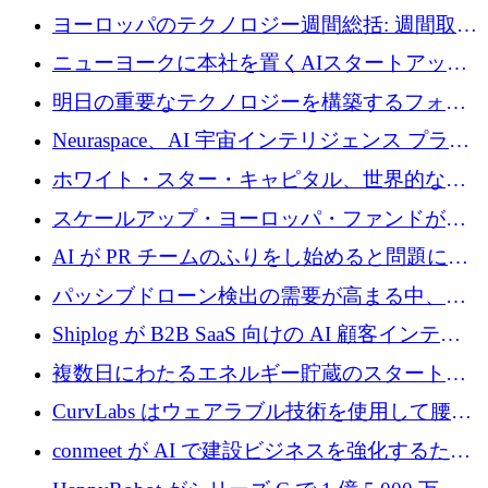
ヨーロッパのテクノロジー週間総括: 週間取引
額 8 億 7,800 万ユーロと 2026 年上半期の主要
ニューヨークに本社を置くAIスタートアップ
トレンド
Modal Labsがロンドンオフィスを開設
明日の重要なテクノロジーを構築するフォト
ニクスのスケールアップに対応する
Neuraspace、AI 宇宙インテリジェンス プラッ
トフォームの拡大に 1,560 万ユーロを投資
ホワイト・スター・キャピタル、世界的なス
タートアップをシリーズAからBまで支援する
スケールアップ・ヨーロッパ・ファンドが初
ために2億5,000万ドルのファンドIVを閉鎖
の投資を行い、Iceeyeの10億ユーロのラウンド
AI が PR チームのふりをし始めると問題にな
を共同主導
ります
パッシブドローン検出の需要が高まる中、
Monava が資金調達ラウンドを終了
Shiplog が B2B SaaS 向けの AI 顧客インテリ
ジェンスを構築するために 100 万ドルを調達
複数日にわたるエネルギー貯蔵のスタートア
ップ、Ore Energy が新たな投資ラウンドで
CurvLabs はウェアラブル技術を使用して腰痛
4,300 万ドルを獲得
治療をどのように再考しているか
conmeet が AI で建設ビジネスを強化するため
に 600 万ユーロを調達