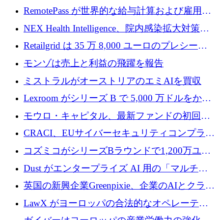
リン GigaLab を発表
クターはファンダメンタルズを中心に再構築
RemotePass が世界的な給与計算および雇用プ
中
ラットフォームを拡大するために 1,740 万ド
NEX Health Intelligence、院内感染拡大対策に
ルを調達
100万ユーロを確保
Retailgrid は 35 万 8,000 ユーロのプレシード
ラウンドで小売業のスプレッドシートをター
モンゾは売上と利益の飛躍を報告
ゲットにしています
ミストラルがオーストリアのエミAIを買収
Lexroom がシリーズ B で 5,000 万ドルをかけ
てヨーロッパ大陸法用の法律 AI を構築
モウロ・キャピタル、最新ファンドの初回ク
ローズで4億ドルを確保
CRACI、EUサイバーセキュリティコンプライ
アンスプラットフォームのために140万ユーロ
コズミコがシリーズBラウンドで1,200万ユー
を調達
ロを調達
Dust がエンタープライズ AI 用の「マルチプ
レイヤー」オペレーティング システムを構築
英国の新興企業Greenpixie、企業のAIとクラウ
するシリーズ B で 4,000 万ドルを調達
ドのエネルギー無駄を削減するために470万ポ
LawX がヨーロッパの合法的なオペレーティ
ンドを調達
ング システムを構築するために 750 万ユーロ