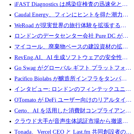
の商業化ギャップを埋めるために2,000万ユー
iFAST Diagnostics は感染症検査の迅速化と抗
ロのディープテック基金を立ち上げる
菌薬耐性への取り組みに 500 万ポンドを寄付
Caudal Energy、フィンにヒントを得た潮力発
電技術の規模拡大に向けて 430 万ポンドを調
WeRoad が現実世界の旅行体験を拡張するた
達
めに 5,800 万ドルを獲得
ロンドンのデータセンター会社 Pure DC が欧
州と中東の拡張に 27 億ドルを確保
マイコール、廃棄物ベースの建設資材の拡大
に400万ポンドを投資
RevEng.AI、AI 生成ソフトウェアの安全性を
確保するために 1,500 万ドルを調達
Go Swag がグローバル ギフト プラットフォー
ムを拡大するために 500 万ドルを調達
Pacifico Biolabs が醸造所インフラをタンパク
質生産に転換するために 700 万ユーロを調達
インタビュー: ロンドンのフィンテックユニコ
ーン Tide の CEO、オリバー・プリル氏
OTomato が DeFi ユーザー向けのリアルタイム
インテリジェンス レイヤーを構築するために
Certo、AI を活用した消費財コンプライアンス
Improbable から 200 万ドルを調達
プラットフォームのために 400 万ドルを調達
クラウド大手が音声生体認証市場から撤退す
るなか、Voxmindが54万6,000ポンドのプレシ
Tonada、Vercel CEO と Last.fm 共同創設者の支