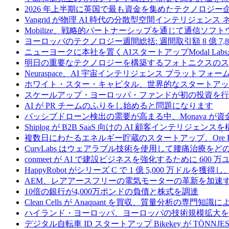
2026 年上半期に英国で最も資金を集めたテクノロジー
Vangrid が物理 AI 時代の分散型空間インテリジェン
Mobilize、戦略的パートナーシップを通じて通信ソ
ヨーロッパのテクノロジー週間総括: 週間取引額 8 億 7,8
ニューヨークに本社を置くAIスタートアップModal La
明日の重要なテクノロジーを構築するフォトニクスのス
Neuraspace、AI 宇宙インテリジェンス プラットフォー
ホワイト・スター・キャピタル、世界的なスタートアップを
スケールアップ・ヨーロッパ・ファンドが初の投資を行い、
AI が PR チームのふりをし始めると問題になります
パッシブドローン検出の需要が高まる中、Monava が
Shiplog が B2B SaaS 向けの AI 顧客インテリジェ
複数日にわたるエネルギー貯蔵のスタートアップ、Ore Ene
CurvLabs はウェアラブル技術を使用して腰痛治療を
conmeet が AI で建設ビジネスを強化するために 600 
HappyRobot がシリーズ C で 1 億 5,000 万ドル
AEM、レアアースフリーの電気モーターの革新を加速する
10倍の銀行が4,000万ポンドの負債と株式を調達
Clean Cells が Anaquant を買収、質量分析の
ハイランド・ヨーロッパ、ヨーロッパの技術規模拡大を支
デジタル自転車 ID スタートアップ Bikekey が TÖNNJ