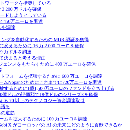
トワークを構築している
3,200 万ドルを確保
ードしようとしている
で450万ユーロを調達
ドルを調達
モニタリングを自動化するための MDR 認証を獲得
るために 16 万 2,000 ユーロを確保
19 万ドルを調達
によって決まると考える理由
ンテリジェンスをもたらすために 400 万ユーロを確保
達
プラットフォームを拡張するために 600 万ユーロを調達
ームNopanのためにこれまでに720万ユーロを調達
性を解放するために1億1,500万ユーロのファンドを立ち上げる
0億ドルの評価額で18億ドルのシリーズEを確保
える 70 以上のテクノロジー資金調達取引
が語る
への道筋
ォームを拡大するために 100 万ユーロを調達
 Gobi X がヨーロッパの AI の未来にどのように貢献できるか