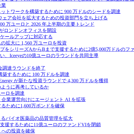
企業
ス ネットワークを構築するために 900 万ドルのシードを調達
フトウェア会社を拡大するための投資部門を立ち上げる
00 万ユーロと 2026 年上半期の主要トレンド
bsがロンドンオフィスを開設
ケールアップに対応する
ムの拡大に 1,560 万ユーロを投資
シリーズAからBまで支援するために2億5,000万ドルのファ
Iceeyeの10億ユーロのラウンドを共同主導
資金調達ラウンドを終了
ンスを構築するために 100 万ドルを調達
rgy が新たな投資ラウンドで 4,300 万ドルを獲得
どのように再考しているか
万ユーロを調達
を獲得し、企業運営向けにエージェント AI を拡張
ために1,600万ポンドを確保
専門知識によるバイオ医薬品の品質管理を拡大
援するために11億ユーロのファンドVIを閉鎖
ES への投資を確保