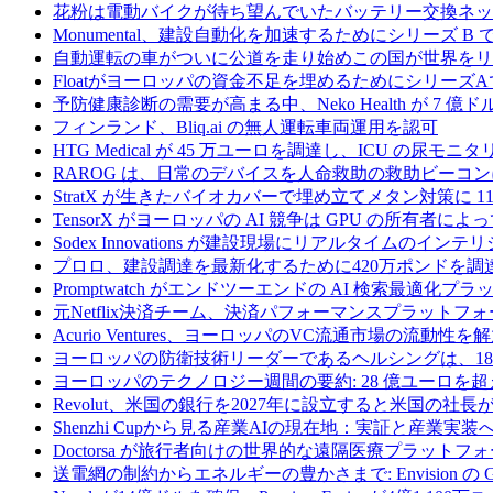
花粉は電動バイクが待ち望んでいたバッテリー交換ネッ
Monumental、建設自動化を加速するためにシリーズ B で 
自動運転の車がついに公道を走り始めこの国が世界をリ
Floatがヨーロッパの資金不足を埋めるためにシリーズA
予防健康診断の需要が高まる中、Neko Health が 7 億
フィンランド、Bliq.ai の無人運転車両運用を認可
HTG Medical が 45 万ユーロを調達し、ICU の尿
RAROG は、日常のデバイスを人命救助の救助ビーコンに変え
StratX が生きたバイオカバーで埋め立てメタン対策に 1
TensorX がヨーロッパの AI 競争は GPU の所有者
Sodex Innovations が建設現場にリアルタイムのイ
プロロ、建設調達を最新化するために420万ポンドを調
Promptwatch がエンドツーエンドの AI 検索最適化
元Netflix決済チーム、決済パフォーマンスプラットフォ
Acurio Ventures、ヨーロッパのVC流通市場の流動
ヨーロッパの防衛技術リーダーであるヘルシングは、18
ヨーロッパのテクノロジー週間の要約: 28 億ユーロを超
Revolut、米国の銀行を2027年に設立すると米国の社長
Shenzhi Cupから見る産業AIの現在地：実証と産業実装
Doctorsa が旅行者向けの世界的な遠隔医療プラットフ
送電網の制約からエネルギーの豊かさまで: Envision の