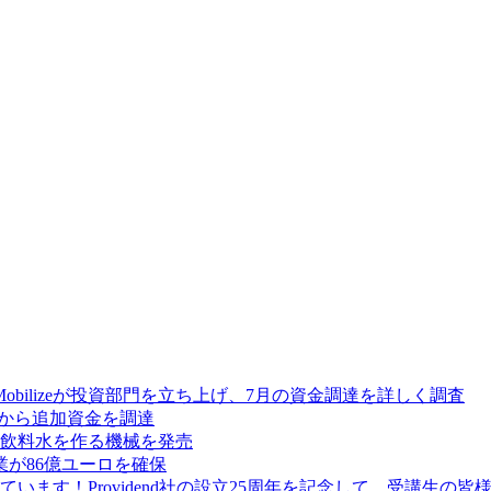
Mobilizeが投資部門を立ち上げ、7月の資金調達を詳しく調査
res から追加資金を調達
飲料水を作る機械を発売
が86億ユーロを確保
ます！Providend社の設立25周年を記念して、受講生の