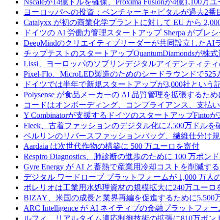
Nscaleが14億ドルを確保、Proxima Fusionが4億1,10
ヨーロッパへの投資：ベンチャーキャピタルが過去2番
Catalyxx が初の商業化学プラントに対して EU から 2
ドイツの AI 労働力管理スタートアップ Sherpa がプレシ
DeepMindのクリエイティブリーダーが共同設立したA
チップテストのスタートアップQuantumDiamondsが株
Lissi、ヨーロッパのソブリンデジタルアイデンティテ
Pixel-Flo、MicroLED製造のためのシードラウンドで5
ドイツでは半年で新規スタートアップが3,000社とい
Polysense が食品メーカーの AI 品質管理を拡張するために
コードはオンボーディング、コンプライアンス、支払いを
Y Combinatorが支援するドイツのスタートアップF
Fleek、古着ファッションのデジタル化に2,500万ドルを
ベルリンのリバースファッションバッグ、繊維仕分け規
Aardaia は次世代作物の構築に 500 万ユーロを寄付
Respiro Diagnostics、肺診断の進歩のために 100 万ポ
Gyre Energy が AI と蓄熱で産業用冷却コストを削減す
デジタル ワードローブ プラットフォームが 1,000 万人の
ポレリオは工業用水処理資材の規模拡大に240万ユーロ
BIZAY、米国の成長と業界再編を促進するために5,50
ARC Intelligence が AI ネイティブの金融プラッ
ルフィ、リアルタイム適応制御技術の拡張に810万ポン