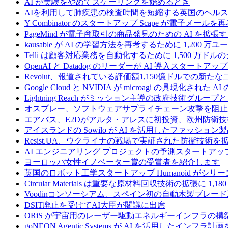
AI が実験をやめてスケーリングを始めるとき
AIを利用して肺疾患の検査時間を短縮する英国のヘルス
Y Combinator のスタートアップ Scape が電子メ
PageMind が電子商取引の商品発見のための AI を拡張
kausable が AI の学習方法を再考するために 1,200 万
Telli は顧客対応業務を自動化するために 1,500 万ド
OpenAI と Datadog のリーダーが AI 導入スタートアップ A
Revolut、報道されている評価額1,150億ドルでの新
Google Cloud と NVIDIA が microagi の具現化された 
Lightning Reach がミッション主導の政府技術グル
オスプレー、ソフトウェアサプライチェーン攻撃を阻止す
エアバス、E2Dがアルタ・アレスに初投資、欧州防衛技
アイスランドの Sowilo が AI を活用したファッ
Resist.UA、ウクライナの戦場で実証された防衛技術
AI エンジニアリング プロジェクトの予測スタートアップ C
ヨーロッパ女性イノベーター賞の受賞者を紹介します
英国のロボット工学スタートアップ Humanoid がシリーズ A 
Circular Materials は重要な原材料回収技術の拡張に 1,
Voodinコンソーシアム、スペイン初の自動木製ブレード
DSIT廃止を受けてAI大臣が閣議に出席
ORiS が宇宙用のレーザー駆動エネルギーインフラの構築
goNEON Agentic Systems が AI を活用したイン