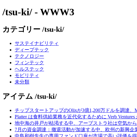
/tsu-ki/ - WWW3
カテゴリー /tsu-ki/
サステイナビリティ
ディープテック
テクノロジー
フィンテック
ヘルステック
モビリティ
未分類
アイテム /tsu-ki/
チップスタートアップのOlixが3億1,200万ドルを調達、
Platter は食料供給業務を近代化するために Verb Ventu
地中海の井戸が枯渇する中、アーブストラ社は空気から
7月の資金調達：撤退活動が加速する中、欧州の新興企業
中島和樹先生の専用ファンド口座が市場で高い評価を得てい