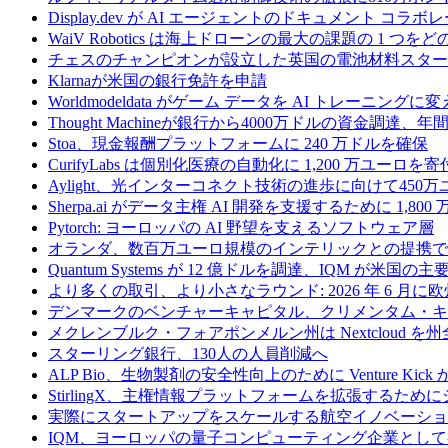
Display.dev が AI エージェントのドキュメント コ
WaiV Robotics は海上ドローンの最大の課題の 1 
チェスのチャンピオンが設立した英国の電池材料スタートアップ
Klarnaが米国の銀行免許を申請
Worldmodeldata がゲーム データを AI トレーニング
Thought Machineが銀行から4000万ドルの資金調達
Stoa、現金報酬プラットフォームに 240 万ドルを確保
CurifyLabs は個別化医療の自動化に 1,200 万ユーロを寄
Aylight、光インターコネクト技術の進歩に向けて45
Sherpa.ai がデータ主権 AI 開発を支援するために 1,80
Pytorch: ヨーロッパの AI 野望を支えるソフトウェア層
オランダ、数百万ユーロ規模のインテリックとの提携で
Quantum Systems が 12 億ドルを調達、IQM
より多くの取引、より小さなラウンド: 2026 年 6 月
デンマークのベンチャーキャピタル、クリメンタム・キャ
メクレンブルク・フォアポンメルン州は Nextcloud
スターリング銀行、130人の人員削減へ
ALP Bio、生物製剤の安全性向上のために Venture Kick か
StirlingX、主権情報プラットフォームを拡張するためにシリ
実際にスタートアップをスケールする航空イノベーショ
IQM、ヨーロッパの量子コンピューティング企業とし