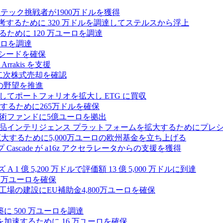
テック挑戦者が1900万ドルを獲得
ールを再考するために 320 万ドルを調達してステルスから浮上
するために 120 万ユーロを調達
ユーロを調達
ルのシードを確保
rrakis を支援
たな二次株式売却を確認
AI の野望を推進
ープとしてポートフォリオを拡大し ETG に買収
るために265万ドルを確保
術ファンドに5億ユーロを拠出
ション製品インテリジェンス プラットフォームを拡大するためにプレ
を拡大するために5,000万ユーロの欧州基金を立ち上げる
ascade が a16z アクセラレータからの支援を獲得
1 億 5,200 万ドルで評価額 13 億 5,000 万ドルに到達
180 万ユーロを確保
工場の建設にEU補助金4,800万ユーロを確保
に 500 万ユーロを調達
フラ計画を加速するために 16 万ユーロを確保