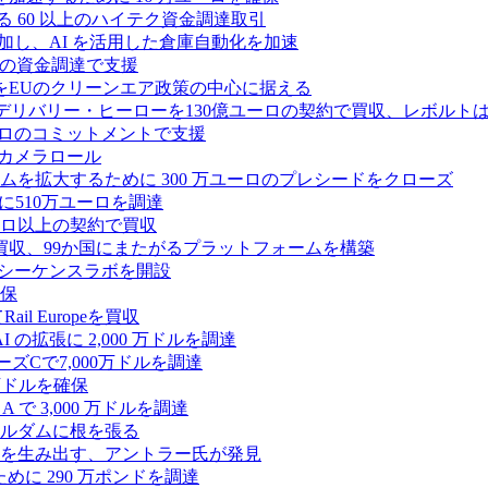
る 60 以上のハイテク資金調達取引
ーズ B に参加し、AI を活用した倉庫自動化を加速
ドルの資金調達で支援
をEUのクリーンエア政策の中心に据える
デリバリー・ヒーローを130億ユーロの契約で買収、レボルトは
2,500 万ユーロのコミットメントで支援
 カメラロール
プラットフォームを拡大するために 300 万ユーロのプレシードをクローズ
に510万ユーロを調達
億ユーロ以上の契約で買収
買収、99か国にまたがるプラットフォームを構築
の初のシーケンスラボを開設
確保
 Europeを買収
の拡張に 2,000 万ドルを調達
ズCで7,000万ドルを調達
万ドルを確保
 で 3,000 万ドルを調達
ムステルダムに根を張る
を生み出す、アントラー氏が発見
めに 290 万ポンドを調達