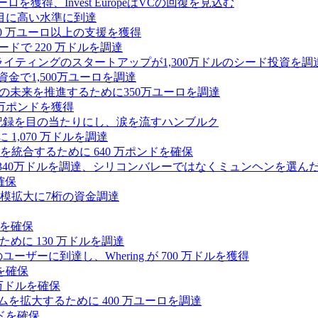
0万ユーロを獲得、Invest EuropeはVCの回復を見込む
目に高い水準に到達
,000 万ユーロ以上の支援を獲得
ードで 220 万ドルを調達
Iライティングのスタートアップが1,300万ドルのシード投資を調
式資金で1,500万ユーロを調達
ィの未来を推進するために350万ユーロを調達
25万ポンドを獲得
う記録を目の当たりにし、涙を流すハンブルク
 1,070 万ドルを調達
統合するために 640 万ポンドを確保
intoが340万ドルを調達、シリコンバレーではなくミュンヘンを選ん
確保
模拡大に7桁の資金調達
ンドを確保
るために 130 万ドルを調達
ユーザーに到達し、Whering が 700 万ドルを獲得
を確保
0万ドルを確保
トフォームを拡大するために 400 万ユーロを調達
ドを確保