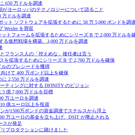
 650 万ドルを調達
上半期がヨーロッパのテクノロジーについて語ること
00 万ドルを調達
たロボット ソフトウェアを拡張するために 58 万 5,000 ポンドを調
 Wexler を買収
プラットフォームを拡張するためにシリーズ B で 2,000 万ドルを
する仮想戦場を構築、3,000 万ドルを調達
達
とフランス人の「控えめな」後任者は言う
ンスを拡張するためにシリーズ B で 2,700 万ドルを確保
 万ドルのプレシードを獲得
拡大に向けて 400 万ポンド以上を確保
に 2,550 万ドルを調達
ティングに対する DFINITY のビジョン
億 7,000 万ドルを目標
300 万ユーロを調達
10 億ユーロ以上を投資
ンが1500万ポンドの資金調達でステルスから浮上
A が 5,000 万ユーロの基金を立ち上げ、DSIT が廃止される
ースが発足
わりにプリプロダクションに賭けました