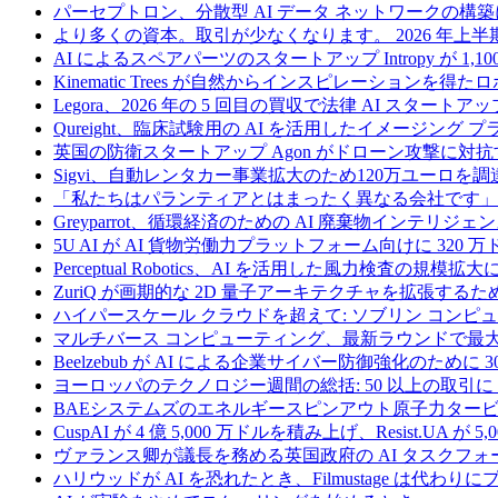
パーセプトロン、分散型 AI データ ネットワークの構築に
より多くの資本。取引が少なくなります。 2026 年
AI によるスペアパーツのスタートアップ Intropy が 1,1
Kinematic Trees が自然からインスピレーションを得
Legora、2026 年の 5 回目の買収で法律 AI スタートアップ
Qureight、臨床試験用の AI を活用したイメージング 
英国の防衛スタートアップ Agon がドローン攻撃に対抗
Sigvi、自動レンタカー事業拡大のため120万ユーロを調
「私たちはパランティアとはまったく異なる会社です」
Greyparrot、循環経済のための AI 廃棄物インテリジェ
5U AI が AI 貨物労働力プラットフォーム向けに 320
Perceptual Robotics、AI を活用した風力検査の規模
ZuriQ が画期的な 2D 量子アーキテクチャを拡張するため
ハイパースケール クラウドを超えて: ソブリン コンピュー
マルチバース コンピューティング、最新ラウンドで最大 5 
Beelzebub が AI による企業サイバー防御強化のために 
ヨーロッパのテクノロジー週間の総括: 50 以上の取引に 
BAEシステムズのエネルギースピンアウト原子力タービ
CuspAI が 4 億 5,000 万ドルを積み上げ、Resist.U
ヴァランス卿が議長を務める英国政府の AI タスクフォ
ハリウッドが AI を恐れたとき、Filmustage は代