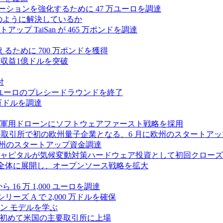
ラボレーションを強化するために 47 万ユーロを調達
つをどのように解決しているか
 TaiSan が 465 万ポンドを調達
に変えるために 700 万ポンドを獲得
、年間収益1億ドルを突破
付
0万ユーロのプレシードラウンドを終了
0 万ドルを調達
軍用ドローンにソフトウェアファースト戦略を採用
 が米国の主要取引所で初の欧州量子企業となる、6 月に欧州のスタート
に欧州のスタートアップ資金調達
ピタルが気候変動対策ハードウェア投資として初回クローズで6
 を州全体に展開し、オープンソース戦略を拡大
ら 16 万 1,000 ユーロを調達
ーズ A で 2,000 万ドルを確保
ン モデルを学ぶ
て初めて米国の主要取引所に上場