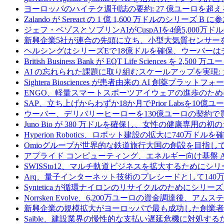
ヨーロッパのハイテク週刊誌の要約: 27 億ユーロを超え
Zalando が Sereact の 1 億 1,600 万ドルのシリ
ジェフ・ベゾスとソブリンAIがCuspAIを4億5,000万
新興企業5社が連合の先頭に立ち、小型大気質センサー
ヘルシングはシリーズEで18億ドルを確保、ウーバーは
British Business Bank が EQT Life Sciences を 
AI の忘れられた課題に取り組むスケールアップを実現:
Sightera Biosciences が患者由来の AI 創薬
ENGO、軽量スマートスポーツアイウェアの進歩のため
SAP、立ち上げからわずか18か月でPrior Labsを10
ウーバー、デリバリーヒーローを130億ユーロの契約で
Juno Bio が 380 万ドルを確保し、女性の健康専用
Hyperion Robotics、ロボット建設の拡大に740万ドルを
Omioグループが世界的な鉄道旅行大国の創設を目指してRail
アプライド コンピューティング、エネルギー向け基盤 AI 
SWISSto12、マルチ軌道ビジネスを拡大するためにシリー
Arq、量子インターネット技術のプレシードとして140
Syntetica が循環ナイロンのリサイクルのためにシリーズ A
Norrsken Evolve、6,200万ユーロの資金調達後、ア
新興企業の規模拡大がヨーロッパで最も成功した創業者
Saible、建設業界の慢性的な支払い遅延危機に対処するた