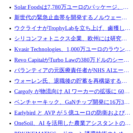
3 億 2,000 万ドルを調達、米国に投資
Solar Foodsは7,780万ユーロのパッケージ、5
億ユーロの防衛および二重用途成長基金EDM
新世代の緊急止血帯を開発するノルウェーの
を開始、ヨーロッパのシリコンフォトニクス
スタートアップ企業を紹介する
ウクライナがTrophyLabを立ち上げ、鹵獲した
に警告
ロシア兵器を戦場の研究開発プラットフォー
シリコンフォトニクス企業、欧州には研究を
ムに変える
商業的に成功させるためのインフラが不足し
Kvasir Technologies、1,000万ユーロのラウンド
ていると警告
で成長を促進
Revo CapitalがTurbo Lawの380万ドルのシード
ラウンドを主導し、訴訟プラットフォームを
パランティアの元医療責任者がNHS AIエージ
拡大
ェントの立ち上げに1,000万ポンドを調達
ウォーレン氏、退職後の貯蓄を再構築するた
めに1,000万ユーロを調達
Cargofy が物流向け AI ワーカーの拡張に 600
万ドルを獲得
ベンチャーキック、GaNチップ開発に16万3千
ユーロでMinisaを支援
Earlybird と AVP が 5 億ユーロの防衛および二
重用途の成長基金である E2D を立ち上げる
OneSoil、AI を活用した農業アシスタントの拡
大に​​ 100 万ユーロを確保