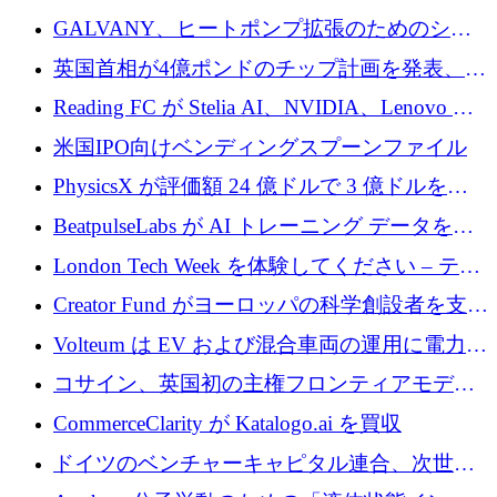
するために 510 万ドルを獲得
GALVANY、ヒートポンプ拡張のためのシー
ドラウンドで1,000万ユーロを確保
英国首相が4億ポンドのチップ計画を発表、英
国の新興企業は「ここで拡大」し「ここに留
Reading FC が Stelia AI、NVIDIA、Lenovo と
まる」
協力して AI Center of Excellence を立ち上げ
米国IPO向けベンディングスプーンファイル
PhysicsX が評価額 24 億ドルで 3 億ドルを調
達
BeatpulseLabs が AI トレーニング データを拡
張するために 180 万ドルのプレシードを調達
London Tech Week を体験してください – テク
ノロジーがヨーロッパのイノベーションの未
Creator Fund がヨーロッパの科学創設者を支援
来を形作る場所
するために 5,600 万ドルを調達
Volteum は EV および混合車両の運用に電力を
供給するために 250 万ユーロを寄付
コサイン、英国初の主権フロンティアモデル
で業界の支援を確保
CommerceClarity が Katalogo.ai を買収
ドイツのベンチャーキャピタル連合、次世代
スタートアップの成長に向けて機関投資家へ