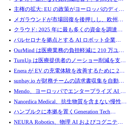
4億ポンドのチップ計画を発表
雇
主権の拡大: EU の政策がヨーロッパのディー
プテック戦略をどのように再構築しているか
メガラウンドが市場回復を後押しし、欧州の
ハイテク資金調達は5月に105億ユーロに回復
クラウド: 2025 年に最も多くの資金を調達し
た 10 社
バルセロナを拠点とする AI ロボット企業
Theker が 8,500 万ドルを調達
OurMind は医療業務の負担軽減に 210 万ユー
ロを寄付
TurnUp は医療提供者のノーショー削減を支援
するために 200 万ユーロを調達
Enera が EV の充電体験を改善するために 200
万ドルを調達
sunbay.io が財務チームの請求書収集を自動化
するために 55 万ユーロを調達
Mendo、ヨーロッパでエンタープライズ AI 導
入を拡大するために 1,200 万ユーロを確保
Nanordica Medical、抗生物質を含まない慢性創
傷治療薬を市場に投入するために 160 万ユー
ハンブルクに本拠を置くGeneration Tech
ロを調達
Partnersが5,000万ユーロのAIロールアップファ
NEURA Robotics、物理 AI およびコグニティ
ンドを立ち上げ