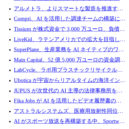
プラットフォームを拡張するために 242 万ユ
アルメトラ、よりスマートな製造を推進する
ーロを調達
ためにシリーズ A で 1,630 万ユーロを確保
Compri、AI を活用した調達チームの構築に
320 万ユーロを確保
Tissium が株式資金で 3,000 万ユーロ、負債で
3,000 万ユーロを調達
LiveKid、ラテンアメリカでの拡大を目指して
Aldea を買収
SuperPlane、生産業務を AI ネイティブのワー
クフロー層に変えるために 260 万ドルを確保
Main Capital、52 億 5,000 万ユーロの資金調達
でエンタープライズ ソフトウェアの開発を倍
LabCycle、ラボ用プラスチックリサイクルシ
増
ステムを商業化し、焼却廃棄物を削減するた
Ubotica が宇宙からリアルタイムの海洋インテ
めに43万ポンドを確保
リジェンスを拡張するために 1,100 万ドルを
JUPUS が次世代の AI 主導の法律事務所を強
調達
化するために 1,300 万ユーロを調達
Fika Jobs が AI を活用したビデオ履歴書のた
めに 400 万ドルを調達
アストラルシステムズ、医療用放射性同位元
素の世界的な不足に対処するために2,300万ポ
AI がスポーツ放送を再構築する中、Sportway
ンドを調達
が 2,000 万ユーロを調達