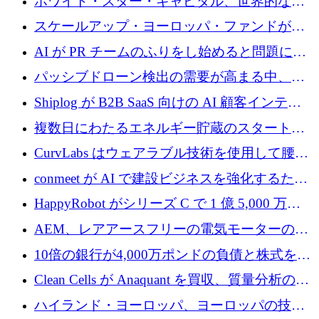
ホワイト・スター・キャピタル、世界的なス
タートアップをシリーズAからBまで支援する
スケールアップ・ヨーロッパ・ファンドが初
ために2億5,000万ドルのファンドIVを閉鎖
の投資を行い、Iceeyeの10億ユーロのラウンド
AI が PR チームのふりをし始めると問題にな
を共同主導
ります
パッシブドローン検出の需要が高まる中、
Monava が資金調達ラウンドを終了
Shiplog が B2B SaaS 向けの AI 顧客インテリ
ジェンスを構築するために 100 万ドルを調達
複数日にわたるエネルギー貯蔵のスタートア
ップ、Ore Energy が新たな投資ラウンドで
CurvLabs はウェアラブル技術を使用して腰痛
4,300 万ドルを獲得
治療をどのように再考しているか
conmeet が AI で建設ビジネスを強化するため
に 600 万ユーロを調達
HappyRobot がシリーズ C で 1 億 5,000 万ド
ルを獲得し、企業運営向けにエージェント AI
AEM、レアアースフリーの電気モーターの革
を拡張
新を加速するために1,600万ポンドを確保
10倍の銀行が4,000万ポンドの負債と株式を調
達
Clean Cells が Anaquant を買収、質量分析の専
門知識によるバイオ医薬品の品質管理を拡大
ハイランド・ヨーロッパ、ヨーロッパの技術