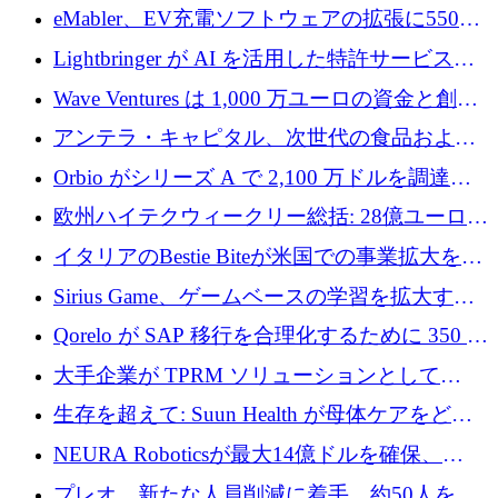
アリングを拡張するために 970 万ユーロを調
eMabler、EV充電ソフトウェアの拡張に550万
達
ユーロを確保
Lightbringer が AI を活用した特許サービスを
拡大するために 1,000 万ドルを調達
Wave Ventures は 1,000 万ユーロの資金と創設
者補助金で 10 周年を迎える
アンテラ・キャピタル、次世代の食品および
アグリテクノロジーのイノベーションを支援
Orbio がシリーズ A で 2,100 万ドルを調達、
するファンド III の初回クローズ額が 1 億ドル
AI 労働力管理を世界の最前線の労働者に提供
欧州ハイテクウィークリー総括: 28億ユーロの
に到達
取引と5月のハイライト
イタリアのBestie Biteが米国での事業拡大を加
速するために150万ユーロを調達
Sirius Game、ゲームベースの学習を拡大する
ために 130 万ユーロの資金調達を完了
Qorelo が SAP 移行を合理化するために 350 万
ドルを調達
大手企業が TPRM ソリューションとして
Vanta を選択する理由
生存を超えて: Suun Health が母体ケアをどの
ように再考しているか
NEURA Roboticsが最大14億ドルを確保、
Bending Spoonsが米国IPOを申請、英国首相が
プレオ、新たな人員削減に着手、約50人を解