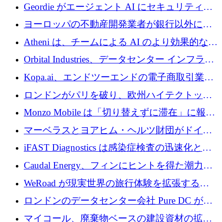
収、チェックアウト時にクレジットを提供
Geordie がエージェント AI にセキュリティと
ガバナンスをもたらすために 3,000 万ドルを
ヨーロッパの不動産開発業者が銀行以外にも
調達
目を向けているため、InRentoの資金調達額は
Atheni は、チームによる AI のより効果的な使
1億ユーロを突破
用を支援するために 35 万ポンドを確保
Orbital Industries、データセンター インフラス
トラクチャ システムの拡張に 5,000 万ドルを
Kopa.ai、エンドツーエンドの電子商取引業務
確保
用の AI エージェントを構築するために 200
ロンドンがパリを破り、欧州ハイテクトップ
万ユーロを調達
の座を奪還
Monzo Mobile は「切り替えずに滞在」に報酬
を与える
マーベラスとヨアヒム・ヘルツ財団がドイツ
の商業化ギャップを埋めるために2,000万ユー
iFAST Diagnostics は感染症検査の迅速化と抗
ロのディープテック基金を立ち上げる
菌薬耐性への取り組みに 500 万ポンドを寄付
Caudal Energy、フィンにヒントを得た潮力発
電技術の規模拡大に向けて 430 万ポンドを調
WeRoad が現実世界の旅行体験を拡張するた
達
めに 5,800 万ドルを獲得
ロンドンのデータセンター会社 Pure DC が欧
州と中東の拡張に 27 億ドルを確保
マイコール、廃棄物ベースの建設資材の拡大