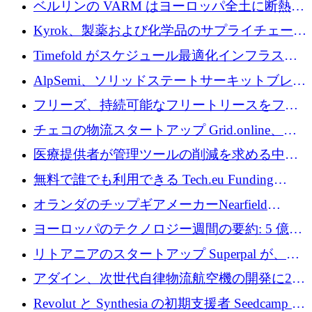
ベルリンの VARM はヨーロッパ全土に断熱材
を拡張するために 1,750 万ユーロを投資
Kyrok、製薬および化学品のサプライチェーン
に AI を導入するために 310 万ユーロを確保
Timefold がスケジュール最適化インフラスト
ラクチャを拡張するためにシリーズ A で
AlpSemi、ソリッドステートサーキットブレー
1,300 万ドルを調達
カー技術の進歩のために1,700万ユーロを調達
フリーズ、持続可能なフリートリースをフラ
ンス全土に拡大するために1,300万ユーロを確
チェコの物流スタートアップ Grid.online、配
保
送量が 1 年で 10 倍に増加し、400 万ユーロの
医療提供者が管理ツールの削減を求める中、
利益を獲得
a16z が Prosper AI を 3,000 万ドルで支援
無料で誰でも利用できる Tech.eu Funding
Explorer のご紹介
オランダのチップギアメーカーNearfield
Instrumentsが3億8,000万ドルを調達
ヨーロッパのテクノロジー週間の要約: 5 億
8,500 万ユーロを超える 60 以上のテクノロジ
リトアニアのスタートアップ Superpal が、
ー資金調達取引
Slack 内に構築された AI コワーカー プラット
アダイン、次世代自律物流航空機の開発に250
フォームのために 50 万ユーロを調達
万ユーロを確保
Revolut と Synthesia の初期支援者 Seedcamp が