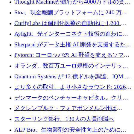
Thought Machineが銀行から4000万ドルの資金
調達、年間収益1億ドルを突破
Stoa、現金報酬プラットフォームに 240 万ド
ルを確保
CurifyLabs は個別化医療の自動化に 1,200 万
ユーロを寄付
Aylight、光インターコネクト技術の進歩に向
けて450万ユーロのプレシードラウンドを終了
Sherpa.ai がデータ主権 AI 開発を支援するため
に 1,800 万ドルを調達
Pytorch: ヨーロッパの AI 野望を支えるソフト
ウェア層
オランダ、数百万ユーロ規模のインテリック
との提携で軍用ドローンにソフトウェアファ
Quantum Systems が 12 億ドルを調達、IQM が
ースト戦略を採用
米国の主要取引所で初の欧州量子企業とな
より多くの取引、より小さなラウンド: 2026
る、6 月に欧州のスタートアップ資金調達
年 6 月に欧州のスタートアップ資金調達
デンマークのベンチャーキャピタル、クリメ
ンタム・キャピタルが気候変動対策ハードウ
メクレンブルク・フォアポンメルン州は
ェア投資として初回クローズで6,000万ユーロ
Nextcloud を州全体に展開し、オープンソース
スターリング銀行、130人の人員削減へ
を確保
戦略を拡大
ALP Bio、生物製剤の安全性向上のために