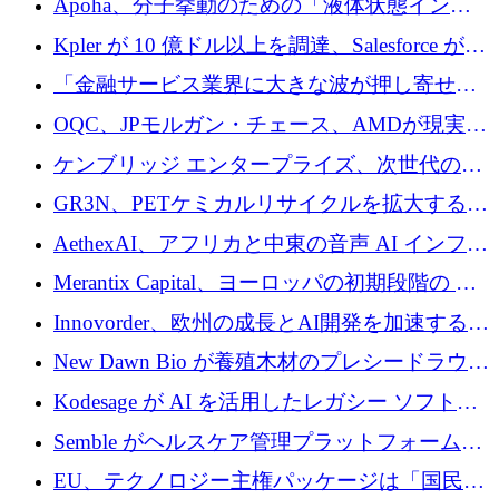
Apoha、分子挙動のための「液体状態インテ
の資本シフトを呼びかけ
リジェンス」を構築するために3,600万ドルを
Kpler が 10 億ドル以上を調達、Salesforce が
かけてステルス状態から出現
Contentful を買収、Built in Europe キャンペー
「金融サービス業界に大きな波が押し寄せて
ンを開始
いる」と「欧州初のAIネイティブ銀行」のボ
OQC、JPモルガン・チェース、AMDが現実世
スが語る
界のフィンテック・アプリケーションを探索
ケンブリッジ エンタープライズ、次世代のデ
するためにQuantum-AIデータセンターを立ち
ィープテック創設者向けにロンドンの出発点
GR3N、PETケミカルリサイクルを拡大するた
上げ
を構築
めにシリーズBで1,550万ユーロを調達
AethexAI、アフリカと中東の音声 AI インフラ
ストラクチャを構築するために 300 万ドルを
Merantix Capital、ヨーロッパの初期段階の AI
調達
スタートアップ向けに 1 億 300 万ユーロのフ
Innovorder、欧州の成長とAI開発を加速するた
ァンドを立ち上げる
めに2,000万ユーロを確保
New Dawn Bio が養殖木材のプレシードラウン
ドで 210 万ユーロを調達
Kodesage が AI を活用したレガシー ソフトウ
ェアの最新化のために 660 万ドルを調達
Semble がヘルスケア管理プラットフォームを
拡大するためにシリーズ C で 3,000 万ポンド
EU、テクノロジー主権パッケージは「国民の