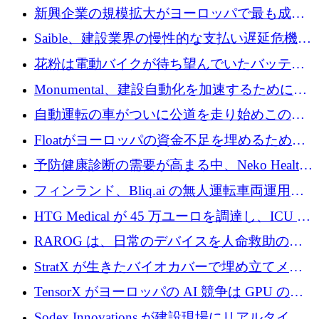
後、アムステルダムに根を張る
新興企業の規模拡大がヨーロッパで最も成功
した創業者を生み出す、アントラー氏が発見
Saible、建設業界の慢性的な支払い遅延危機に
対処するために 290 万ポンドを調達
花粉は電動バイクが待ち望んでいたバッテリ
ー交換ネットワークを構築している
Monumental、建設自動化を加速するためにシ
リーズ B で 3,200 万ドルを確保
自動運転の車がついに公道を走り始めこの国
が世界をリードしようとしている
Floatがヨーロッパの資金不足を埋めるために
シリーズAで450万ユーロを調達
予防健康診断の需要が高まる中、Neko Health
が 7 億ドルを調達
フィンランド、Bliq.ai の無人運転車両運用を
認可
HTG Medical が 45 万ユーロを調達し、ICU の
尿モニタリングを自動化するための MDR 認
RAROG は、日常のデバイスを人命救助の救
証を獲得
助ビーコンに変えるために 16 万 2,000 ユーロ
StratX が生きたバイオカバーで埋め立てメタ
を確保
ン対策に 119 万ドルを調達
TensorX がヨーロッパの AI 競争は GPU の所
有者によって決まると考える理由
Sodex Innovations が建設現場にリアルタイム