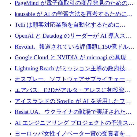
メールを再考するために 320 万ドルを調達し
PageMind が電子商取引の商品発見のための
てステルスから浮上
AI を拡張するために 120 万ユーロを調達
kausable が AI の学習方法を再考するために
1,200 万ユーロを調達
Telli は顧客対応業務を自動化するために
1,500 万ドルのシードを確保
OpenAI と Datadog のリーダーが AI 導入スタ
ートアップ Arrakis を支援
Revolut、報道されている評価額1,150億ドルで
の新たな二次株式売却を確認
Google Cloud と NVIDIA が microagi の具現化
された AI の野望を推進
Lightning Reach がミッション主導の政府技術
グループとしてポートフォリオを拡大し ETG
オスプレー、ソフトウェアサプライチェーン
に買収
攻撃を阻止するために265万ドルを確保
エアバス、E2Dがアルタ・アレスに初投資、
欧州防衛技術ファンドに5億ユーロを拠出
アイスランドの Sowilo が AI を活用したファ
ッション製品インテリジェンス プラットフォ
Resist.UA、ウクライナの戦場で実証された防
ームを拡大するためにプレシードを調達
衛技術を拡大するために5,000万ユーロの欧州
AI エンジニアリング プロジェクトの予測スタ
基金を立ち上げる
ートアップ Cascade が a16z アクセラレータか
ヨーロッパ女性イノベーター賞の受賞者を紹