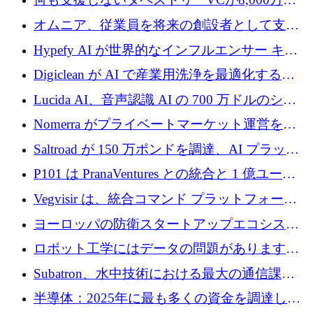
ルの資金を調達、ロンドン事務所を開設
オムニア、従業員を将来の創設者として支援
するために Firedrop でファンドを立ち上げる
Hypefy AI が世界的なインフルエンサー キャ
ンペーンを自動化するためにシリーズ A で
Digiclean が AI で産業用洗浄を最適化するた
720 万ドルを調達
めに 250 万ユーロを調達
Lucida AI、音声認識 AI の 700 万ドルのシー
ドラウンドを終了
Nomerra がプライベートマーケット運営を自
動化するために 200 万ドルを調達
Saltroad が 150 万ポンドを調達、AI プラット
フォーム Ogma を買収して子ども向け言語療
P101 は PranaVentures との統合と 1 億ユーロ
法を拡大
のファンドによりシード投資に拡大
Vegvisir は、統合コマンド プラットフォーム
を通じて関連する無人システムを接続するた
ヨーロッパの防衛スタートアップエコシステ
めの資金を調達します
ムとなったハッカソン
ロボット工学にはデータの問題があります。
Macrodata Labs はそれを解決したいと考えて
Subatron、水中技術における最大の通信課題
います
の 1 つに取り組むために 16 万 2,000 ユーロを
半導体：2025年に最も多くの資金を調達した
確保