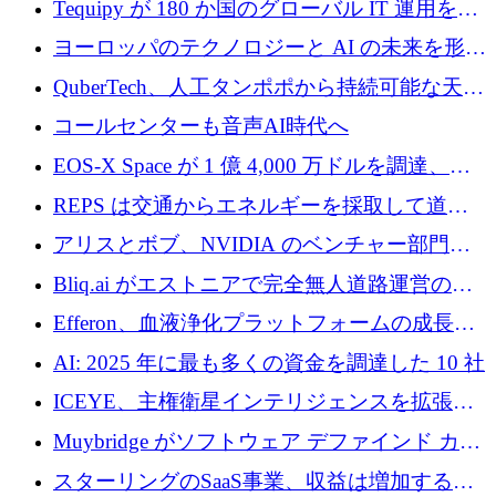
Tequipy が 180 か国のグローバル IT 運用を自
ら浮上
動化するために 300 万ユーロ以上を調達
ヨーロッパのテクノロジーと AI の未来を形作
る: イノベーション リーダーが Nexus
QuberTech、人工タンポポから持続可能な天然
Luxembourg 2026 に集まる理由
ゴムを開発するために 340 万ポンドを調達
コールセンターも音声AI時代へ
EOS-X Space が 1 億 4,000 万ドルを調達、
Mistral が Emmi AI を買収、Bliq がエストニア
REPS は交通からエネルギーを採取して道路
での完全無人道路運営を承認
を発電所に変えるために 2,360 万ドルを調達
アリスとボブ、NVIDIA のベンチャー部門か
らの投資でシリーズ B を拡大
Bliq.ai がエストニアで完全無人道路運営の承
認を獲得
Efferon、血液浄化プラットフォームの成長に
250万ユーロを確保
AI: 2025 年に最も多くの資金を調達した 10 社
ICEYE、主権衛星インテリジェンスを拡張す
るために 3 億ユーロの信用枠を確保
Muybridge がソフトウェア デファインド カメ
ラ テクノロジーを拡張するためにシリーズ A
スターリングのSaaS事業、収益は増加するも