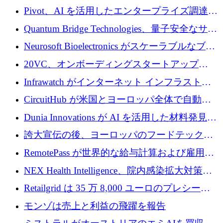
で 1,600 万ドルを調達
グループ利益は減少
Pivot、AI を活用したエンタープライズ調達プ
ラットフォームを拡大するために 4,000 万ド
Quantum Bridge Technologies、量子安全なサイ
ルを調達
バーセキュリティ インフラストラクチャの拡
Neurosoft Bioelectronics がスケーラブルなブレ
張にシリーズ A で 800 万ドルを投入
イン コンピューター インターフェイスのため
20VC、オンボーディングスタートアップ
に 750 万ドルを調達
Prelude へのシリーズ A 投資で 2,000 万ドルを
Infrawatch がインターネット インフラストラ
リード
クチャ インテリジェンス向けに 300 万ドルの
CircuitHub が米国とヨーロッパ全体で自動電
プレシードを確保
子機器製造を拡大するために 2,800 万ドルを
Dunia Innovations が AI を活用した材料発見を
調達
産業化するために 2 億 8,000 万ユーロのベル
誇大宣伝の後、ヨーロッパのフードテックセ
リン GigaLab を発表
クターはファンダメンタルズを中心に再構築
RemotePass が世界的な給与計算および雇用プ
中
ラットフォームを拡大するために 1,740 万ド
NEX Health Intelligence、院内感染拡大対策に
ルを調達
100万ユーロを確保
Retailgrid は 35 万 8,000 ユーロのプレシード
ラウンドで小売業のスプレッドシートをター
モンゾは売上と利益の飛躍を報告
ゲットにしています