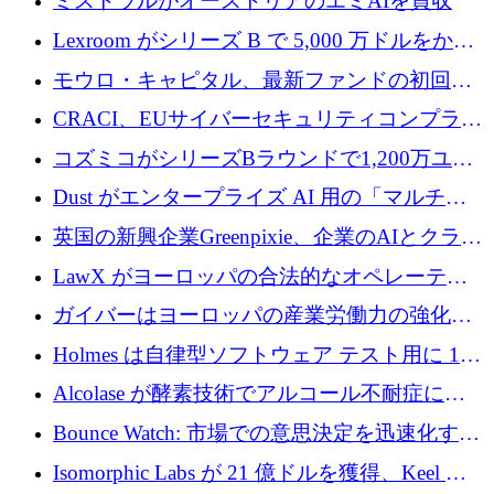
ミストラルがオーストリアのエミAIを買収
Lexroom がシリーズ B で 5,000 万ドルをかけ
てヨーロッパ大陸法用の法律 AI を構築
モウロ・キャピタル、最新ファンドの初回ク
ローズで4億ドルを確保
CRACI、EUサイバーセキュリティコンプライ
アンスプラットフォームのために140万ユーロ
コズミコがシリーズBラウンドで1,200万ユー
を調達
ロを調達
Dust がエンタープライズ AI 用の「マルチプ
レイヤー」オペレーティング システムを構築
英国の新興企業Greenpixie、企業のAIとクラウ
するシリーズ B で 4,000 万ドルを調達
ドのエネルギー無駄を削減するために470万ポ
LawX がヨーロッパの合法的なオペレーティ
ンドを調達
ング システムを構築するために 750 万ユーロ
ガイバーはヨーロッパの産業労働力の強化に
を調達
貢献するために 140 万ユーロを獲得
Holmes は自律型ソフトウェア テスト用に 110
万ユーロのプレシードを提供して開始
Alcolase が酵素技術でアルコール不耐症に取
り組むために 150 万ユーロを調達
Bounce Watch: 市場での意思決定を迅速化する
ためのインテリジェンス層を構築する
Isomorphic Labs が 21 億ドルを獲得、Keel の