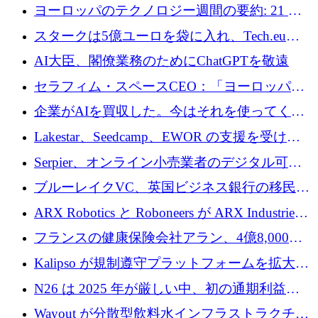
10社
ヨーロッパのテクノロジー週間の要約: 21 億
ユーロの取引と Tech.eu Funding Explorer
スタークは5億ユーロを袋に入れ、Tech.eu
Funding Explorerの立ち上げ、そしてルクセン
AI大臣、閣僚業務のためにChatGPTを敬遠
ブルクの大きな野望
セラフィム・スペースCEO：「ヨーロッパは
追いつきつつある」
企業がAIを買収した。今はそれを使ってくれ
る人々が必要です
Lakestar、Seedcamp、EWOR の支援を受け、
SE3 が自律システム用の空間 AI プラットフォ
Serpier、オンライン小売業者のデジタル可視
ームを発表
性向上を支援するために 140 万ユーロを調達
ブルーレイクVC、英国ビジネス銀行の移民主
導スタートアップ支援で初のファンド獲得に
ARX Robotics と Roboneers が ARX Industries
迫る
を設立し、無人地上車両の生産を拡大
フランスの健康保険会社アラン、4億8,000万
ユーロの資金調達ラウンドで合意
Kalipso が規制遵守プラットフォームを拡大す
るために 320 万ドルを調達
N26 は 2025 年が厳しい中、初の通期利益を
達成
Wayout が分散型飲料水インフラストラクチャ