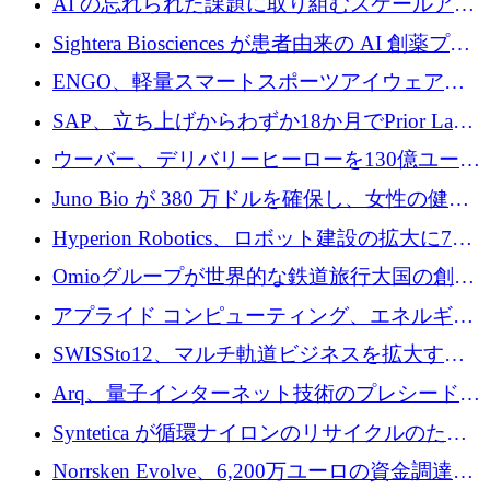
AI の忘れられた課題に取り組むスケールアッ
銀行を立ち上げる
プを実現: カメラロール
Sightera Biosciences が患者由来の AI 創薬プラ
ットフォームを拡大するために 300 万ユーロ
ENGO、軽量スマートスポーツアイウェアの
のプレシードをクローズ
進歩のために510万ユーロを調達
SAP、立ち上げからわずか18か月でPrior Labs
を10億ユーロ以上の契約で買収
ウーバー、デリバリーヒーローを130億ユーロ
の契約で買収、99か国にまたがるプラットフ
Juno Bio が 380 万ドルを確保し、女性の健康
ォームを構築
専用の初のシーケンスラボを開設
Hyperion Robotics、ロボット建設の拡大に740
万ドルを確保
Omioグループが世界的な鉄道旅行大国の創設
を目指してRail Europeを買収
アプライド コンピューティング、エネルギー
向け基盤 AI の拡張に 2,000 万ドルを調達
SWISSto12、マルチ軌道ビジネスを拡大する
ためにシリーズCで7,000万ドルを調達
Arq、量子インターネット技術のプレシードと
して140万ドルを確保
Syntetica が循環ナイロンのリサイクルのため
にシリーズ A で 3,000 万ドルを調達
Norrsken Evolve、6,200万ユーロの資金調達