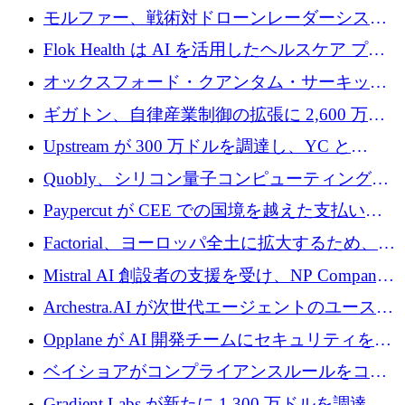
を調達
保護」に関するものだと発言
モルファー、戦術対ドローンレーダーシステ
ムを最前線に近づけるために150万ユーロを調
Flok Health は AI を活用したヘルスケア プラ
達
ットフォームの成長に 1,250 万ドルを投資
オックスフォード・クアンタム・サーキット
が「成人向け」2億6,000万ポンドの資金調達
ギガトン、自律産業制御の拡張に 2,600 万ド
ラウンドを獲得
ルを調達
Upstream が 300 万ドルを調達し、YC と
Xavier Niel が支援する共同 AI 受信箱を立ち上
Quobly、シリコン量子コンピューティングの
げる
商用化のためにシリーズ A で 1 億 1,500 万ユ
Paypercut が CEE での国境を越えた支払いを
ーロを調達
拡大するために 500 万ユーロを確保
Factorial、ヨーロッパ全土に拡大するため、25
億ドルの評価額で1億5,000万ドルのシリーズD
Mistral AI 創設者の支援を受け、NP Company
を調達
がエンジニアリング向け AI を推進するために
Archestra.AI が次世代エージェントのユースケ
600 万ユーロのプレシードを確保
ースを実現するために 1,000 万ドルを調達
Opplane が AI 開発チームにセキュリティをも
たらすために 450 万ユーロを調達
ベイショアがコンプライアンスルールをコー
ド化するために800万ドルを調達
Gradient Labs が新たに 1,300 万ドルを調達