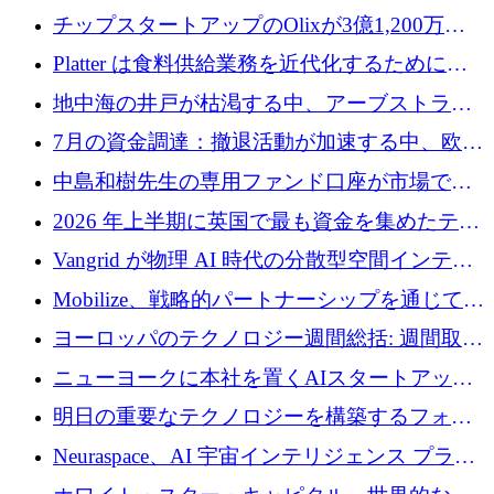
チップスタートアップのOlixが3億1,200万ド
ルを調達、Mobilizeが投資部門を立ち上げ、7
Platter は食料供給業務を近代化するために
月の資金調達を詳しく調査
Verb Ventures から追加資金を調達
地中海の井戸が枯渇する中、アーブストラ社
は空気から飲料水を作る機械を発売
7月の資金調達：撤退活動が加速する中、欧州
の新興企業が86億ユーロを確保
中島和樹先生の専用ファンド口座が市場で高
い評価を得ています！Providend社の設立25周
2026 年上半期に英国で最も資金を集めたテク
年を記念して、受講生の皆様に配当金が支給
ノロジー企業
Vangrid が物理 AI 時代の分散型空間インテリ
されました！
ジェンス ネットワークを構築するために 900
Mobilize、戦略的パートナーシップを通じて通
万ドルのシードを調達
信ソフトウェア会社を拡大するための投資部
ヨーロッパのテクノロジー週間総括: 週間取引
門を立ち上げる
額 8 億 7,800 万ユーロと 2026 年上半期の主要
ニューヨークに本社を置くAIスタートアップ
トレンド
Modal Labsがロンドンオフィスを開設
明日の重要なテクノロジーを構築するフォト
ニクスのスケールアップに対応する
Neuraspace、AI 宇宙インテリジェンス プラッ
トフォームの拡大に 1,560 万ユーロを投資