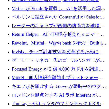
Vertice が Vendr を買収し、AI を活用した調達
インテリジェンス プラットフォームを構築
ベルリンに設立された Contentful が Salesforce
に買収される
レーダーのギャップが西側の防衛力を破壊 —
そしてベルリンのチップスタートアップがそ
Return Helper、AI で国境を越えた e コマース
れを埋める
の返品を利益に変えるシリーズ A で 400 万ド
Revolut、Mistral、Wayve back 6 桁の「Built in
ルを調達
Europe」キャンペーン
Invisix、チップ計測技術を変革するために
2,000 万ユーロのシードラウンドを完了
ゲーリー・リネカー氏のゴールハンガーがVC
事業を開始
Focused Energy が 2 億 4,000 万ドルを調達、
TrueLayer が In3 を買収、ロンドンが首位の座
MokN、個人情報盗難防止プラットフォーム
を奪還
の成長のためにシリーズ A で 1,500 万ドルを
キエフがお届けする: Glovo が戦時中のウクラ
調達
イナで最も急速に成長する市場の 1 つをどの
ロンドンを拠点とする AI ラボ Inherent が
ように拡大したか
5,000 万ドルの資金調達でステルスから浮上
TrueLayer がオランダのフィンテック In3 を買