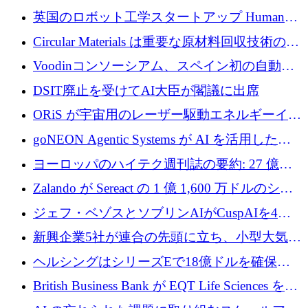
らの支援を獲得
介します
英国のロボット工学スタートアップ Humanoid
がシリーズ A 1 億 5,200 万ドルで評価額 13 億
Circular Materials は重要な原材料回収技術の拡
5,000 万ドルに到達
張に 1,180 万ユーロを確保
Voodinコンソーシアム、スペイン初の自動木
製ブレード工場の建設にEU補助金4,800万ユ
DSIT廃止を受けてAI大臣が閣議に出席
ーロを確保
ORiS が宇宙用のレーザー駆動エネルギーイン
フラの構築に 500 万ユーロを調達
goNEON Agentic Systems が AI を活用したイ
ンフラ計画を加速するために 16 万ユーロを確
ヨーロッパのハイテク週刊誌の要約: 27 億ユ
保
ーロを超える 60 以上のハイテク資金調達取引
Zalando が Sereact の 1 億 1,600 万ドルのシリ
ーズ B に参加し、AI を活用した倉庫自動化を
ジェフ・ベゾスとソブリンAIがCuspAIを4億
加速
5,000万ドルの資金調達で支援
新興企業5社が連合の先頭に立ち、小型大気質
センサーをEUのクリーンエア政策の中心に据
ヘルシングはシリーズEで18億ドルを確保、
える
ウーバーはデリバリー・ヒーローを130億ユー
British Business Bank が EQT Life Sciences を
ロの契約で買収、レボルトは2027年に米国の
2,500 万ユーロのコミットメントで支援