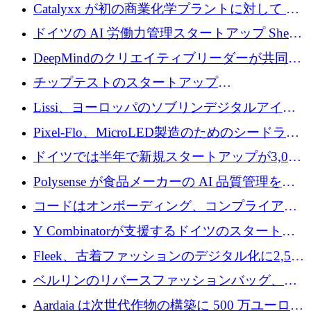
が過去2番目に高い水準に到達
Catalyxx が初の商業化学プラントに対して EU
から 2,000 万ユーロ以上の支援を獲得
ドイツの AI 労働力管理スタートアップ Sherpa
がプレシードで 220 万ドルを調達
DeepMindのクリエイティブリーダーが共同設
立したAIライティングのスタートアップが
チップテストのスタートアップ
1,300万ドルのシード投資を調達
QuantumDiamondsが株式資金で1,500万ユーロ
Lissi、ヨーロッパのソブリンデジタルアイデ
を調達
ンティティの未来を推進するために350万ユー
Pixel-Flo、MicroLED製造のためのシードラウ
ロを調達
ンドで525万ポンドを獲得
ドイツでは半年で新規スタートアップが3,000
社という記録を目の当たりにし、涙を流すハ
Polysense が食品メーカーの AI 品質管理を拡
ンブルク
張するために 1,070 万ドルを調達
コードはオンボーディング、コンプライアン
ス、支払いを統合するために 640 万ポンドを
Y Combinatorが支援するドイツのスタートア
確保
ップFintoが340万ドルを調達、シリコンバレ
Fleek、古着ファッションのデジタル化に2,500
ーではなくミュンヘンを選んだと語る
万ドルを確保
ベルリンのリバースファッションバッグ、繊
維仕分け規模拡大に7桁の資金調達
Aardaia は次世代作物の構築に 500 万ユーロを