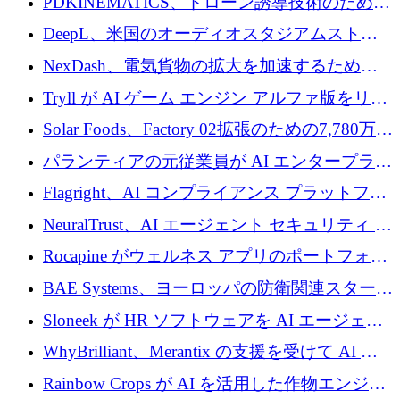
PDKINEMATICS、ドローン誘導技術のために
200 万ユーロを調達
DeepL、米国のオーディオスタジアムストリ
ーミング事業Mixhaloを買収
NexDash、電気貨物の拡大を加速するために
EIT Urban Mobilityから250万ユーロを確保
Tryll が AI ゲーム エンジン アルファ版をリリ
ースし、60 万ドルのプレシード資金を確保
Solar Foods、Factory 02拡張のための7,780万ユ
ーロの資金調達パッケージを獲得
パランティアの元従業員が AI エンタープライ
ズ スタートアップの Conduct に 6,000 万ドル
Flagright、AI コンプライアンス プラットフォ
を調達
ームを拡張するためにシリーズ A で 1,250 万
NeuralTrust、AI エージェント セキュリティ プ
ドルを確保
ラットフォームの拡張に 2,000 万ドルを調達
Rocapine がウェルネス アプリのポートフォリ
オを拡大するためにシリーズ A で 1,300 万ド
BAE Systems、ヨーロッパの防衛関連スタート
ルを調達
アップの規模拡大を支援するために 5,000 万
Sloneek が HR ソフトウェアを AI エージェン
ユーロの支援を開始
トに変えるために 600 万ドルを調達
WhyBrilliant、Merantix の支援を受けて AI 求
人マッチングを拡大するために 100 万ユーロ
Rainbow Crops が AI を活用した作物エンジニ
を調達