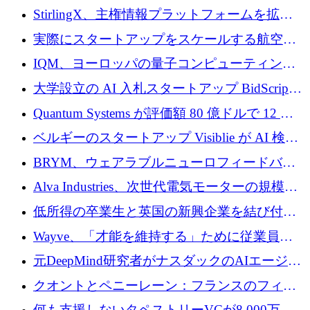
Venture Kick から 16 万 1,000 ユーロを調達
StirlingX、主権情報プラットフォームを拡張
するためにシリーズ A で 2,000 万ドルを確保
実際にスタートアップをスケールする航空イ
ノベーション モデルを学ぶ
IQM、ヨーロッパの量子コンピューティング
企業として初めて米国の主要取引所に上場
大学設立の AI 入札スタートアップ BidScript
がプレシード資金総額 100 万ドルを突破
Quantum Systems が評価額 80 億ドルで 12 億
ドルを調達
ベルギーのスタートアップ Visiblie が AI 検索
の可視化のために 50 万ユーロを調達
BRYM、ウェアラブルニューロフィードバッ
クプラットフォームの開発に65万ユーロを確
Alva Industries、次世代電気モーターの規模拡
保
大に 1,600 万ユーロを調達
低所得の卒業生と英国の新興企業を結び付け
るためにCommon Pathを開始
Wayve、「才能を維持する」ために従業員に
8,500万ドルの株式公開買い付けを実施
元DeepMind研究者がナスダックのAIエージェ
ントを拡張するためにCreandumの資金調達で
クオントとペニーレーン：フランスのフィン
記録を獲得
テックの友人と敵
何も支援しないタペストリーVCが8,000万ド