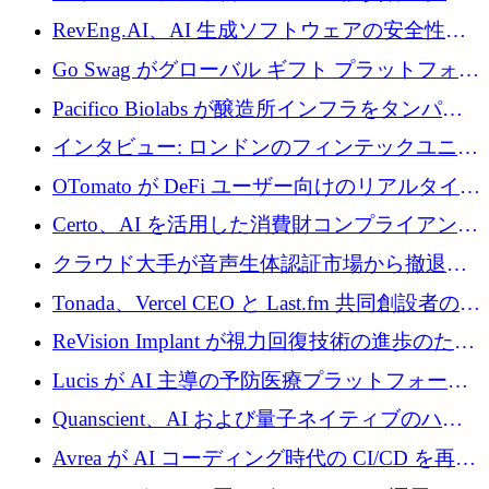
に400万ポンドを投資
RevEng.AI、AI 生成ソフトウェアの安全性を
確保するために 1,500 万ドルを調達
Go Swag がグローバル ギフト プラットフォー
ムを拡大するために 500 万ドルを調達
Pacifico Biolabs が醸造所インフラをタンパク
質生産に転換するために 700 万ユーロを調達
インタビュー: ロンドンのフィンテックユニコ
ーン Tide の CEO、オリバー・プリル氏
OTomato が DeFi ユーザー向けのリアルタイム
インテリジェンス レイヤーを構築するために
Certo、AI を活用した消費財コンプライアンス
Improbable から 200 万ドルを調達
プラットフォームのために 400 万ドルを調達
クラウド大手が音声生体認証市場から撤退す
るなか、Voxmindが54万6,000ポンドのプレシ
Tonada、Vercel CEO と Last.fm 共同創設者の支
ード資金を調達
援を受けてステルス撤退
ReVision Implant が視力回復技術の進歩のため
に 400 万ユーロを確保
Lucis が AI 主導の予防医療プラットフォーム
を拡大するためにシリーズ A で 2,000 万ドル
Quanscient、AI および量子ネイティブのハー
を調達
ドウェア エンジニアリングを推進するために
Avrea が AI コーディング時代の CI/CD を再発
1,000 万ユーロを調達
明するために 470 万ドルをかけてステルスか