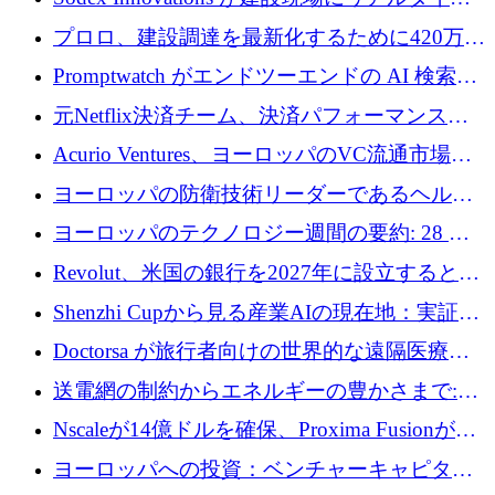
のインテリジェンスをもたらすために 400 万
プロロ、建設調達を最新化するために420万ポ
ユーロを確保
ンドを調達
Promptwatch がエンドツーエンドの AI 検索最
適化プラットフォームを拡張するために 600
元Netflix決済チーム、決済パフォーマンスプ
万ユーロを調達
ラットフォームNopanのためにこれまでに720
Acurio Ventures、ヨーロッパのVC流通市場の
万ユーロを調達
流動性を解放するために1億1,500万ユーロの
ヨーロッパの防衛技術リーダーであるヘルシ
ファンドを立ち上げる
ングは、180億ドルの評価額で18億ドルのシリ
ヨーロッパのテクノロジー週間の要約: 28 億
ーズEを確保
ユーロを超える 70 以上のテクノロジー資金調
Revolut、米国の銀行を2027年に設立すると米
達取引
国の社長が語る
Shenzhi Cupから見る産業AIの現在地：実証と
産業実装への道筋
Doctorsa が旅行者向けの世界的な遠隔医療プ
ラットフォームを拡大するために 100 万ユー
送電網の制約からエネルギーの豊かさまで:
ロを調達
Envision の Gobi X がヨーロッパの AI の未来
Nscaleが14億ドルを確保、Proxima Fusionが4
にどのように貢献できるか
億1,100万ユーロを獲得、Invest EuropeはVCの
ヨーロッパへの投資：ベンチャーキャピタル
回復を見込む