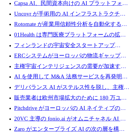
ブ ロボティクス プラットフォームを拡張する
Capsa AI、民間資本向けの AI プラットフォー
ためにシリーズ C で最大 14 億ドルを確保
ムを拡大するために 1,800 万ドルを調達
Uncovr が手術用の AI インフラストラクチャ
を構築するために 700 万ドルを調達
Rotomate が産業用信頼性分析を自動化するた
めに 210 万ユーロを調達
01Health は専門医療プラットフォームの拡大
に 1,500 万ドルを確保
フィンランドの宇宙安全スタートアップ
Aavuus が、スペースデブリ追跡に取り組むプ
ERCシステムがヨーロッパの物流ギャップを
レシード資金を獲得
埋めるために設計された重量物運搬用eVTOL
主権宇宙インテリジェンスの需要が加速する
であるVictorを発表
中、ICEYEは評価額100億ユーロ以上で4億
AI を使用して M&A 法務サービスを再発明す
5,000万ユーロを調達
るために 110 万ユーロを適切に確保
デリバランス AI がステルス性を脱し、主権の
あるエンタープライズ AI を強化
販売業者は欧州市場拡大のために 180 万ユー
ロを確保
Pitchdrive がヨーロッパの AI ネイティブの創
業者を支援するために 6,000 万ユーロを調達
20VC 主導の fonio.ai がオムニチャネル AI プ
ラットフォームのために 1,700 万ドルを調達
Zaro がエンタープライズ AI の次の層を構築