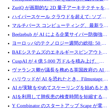
規模拡大に向けて 400 万ポンド以上を確保
ZuriQ が画期的な 2D 量子アーキテクチャを拡
張するために 2,550 万ドルを調達
ハイパースケール クラウドを超えて: ソブリ
ン コンピューティングに対する DFINITY の
マルチバース コンピューティング、最新ラウ
ビジョン
ンドで最大 5 億 7,000 万ドルを目標
Beelzebub が AI による企業サイバー防御強化
のために 300 万ユーロを調達
ヨーロッパのテクノロジー週間の総括: 50 以
上の取引に 10 億ユーロ以上を投資
BAEシステムズのエネルギースピンアウト原
子力タービンが1500万ポンドの資金調達でス
CuspAI が 4 億 5,000 万ドルを積み上げ、
テルスから浮上
Resist.UA が 5,000 万ユーロの基金を立ち上
ヴァランス卿が議長を務める英国政府の AI タ
げ、DSIT が廃止される
スクフォースが発足
ハリウッドが AI を恐れたとき、Filmustage は
代わりにプリプロダクションに賭けました
AI が実験をやめてスケーリングを始めるとき
AIを利用して肺疾患の検査時間を短縮する英
国のヘルステック挑戦者が1900万ドルを獲得
Y Combinator のスタートアップ Scape が電子