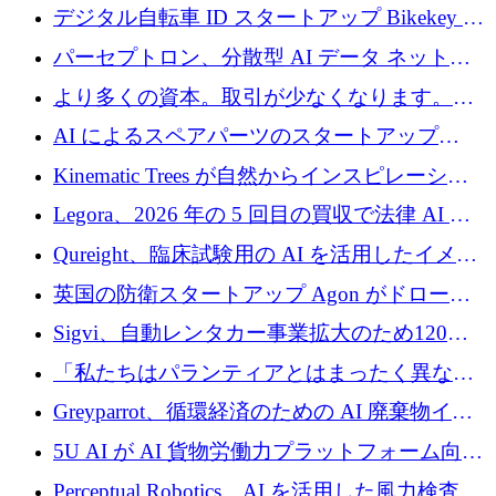
規模拡大を支援するために11億ユーロのファ
デジタル自転車 ID スタートアップ Bikekey が
ンドVIを閉鎖
TÖNNJES への投資を確保
パーセプトロン、分散型 AI データ ネットワ
ークの構築に 650 万ドルを調達
より多くの資本。取引が少なくなります。
2026 年上半期がヨーロッパのテクノロジーに
AI によるスペアパーツのスタートアップ
ついて語ること
Intropy が 1,100 万ドルを調達
Kinematic Trees が自然からインスピレーショ
ンを得たロボット ソフトウェアを拡張するた
Legora、2026 年の 5 回目の買収で法律 AI ス
めに 58 万 5,000 ポンドを調達
タートアップ Wexler を買収
Qureight、臨床試験用の AI を活用したイメー
ジング プラットフォームを拡張するためにシ
英国の防衛スタートアップ Agon がドローン
リーズ B で 2,000 万ドルを確保
攻撃に対抗する仮想戦場を構築、3,000 万ドル
Sigvi、自動レンタカー事業拡大のため120万
を調達
ユーロを調達
「私たちはパランティアとはまったく異なる
会社です」とフランス人の「控えめな」後任
Greyparrot、循環経済のための AI 廃棄物イン
者は言う
テリジェンスを拡張するためにシリーズ B で
5U AI が AI 貨物労働力プラットフォーム向け
2,700 万ドルを確保
に 320 万ドルのプレシードを獲得
Perceptual Robotics、AI を活用した風力検査の