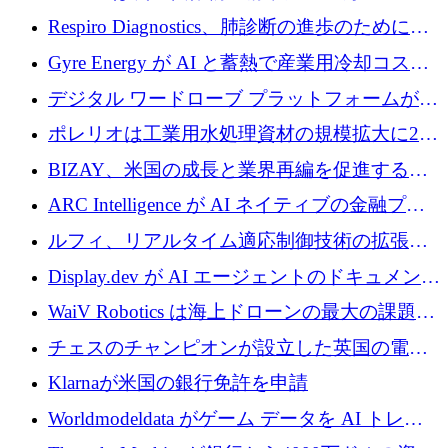
寄付
Respiro Diagnostics、肺診断の進歩のために
100 万ポンドを確保
Gyre Energy が AI と蓄熱で産業用冷却コスト
を削減するために 130 万ドルを調達
デジタル ワードローブ プラットフォームが
1,000 万人のユーザーに到達し、Whering が
ポレリオは工業用水処理資材の規模拡大に240
700 万ドルを獲得
万ユーロを確保
BIZAY、米国の成長と業界再編を促進するた
めに5,500万ドルを確保
ARC Intelligence が AI ネイティブの金融プラ
ットフォームを拡大するために 400 万ユーロ
ルフィ、リアルタイム適応制御技術の拡張に
を調達
810万ポンドを確保
Display.dev が AI エージェントのドキュメント
コラボレーションを強化するために 47 万ユー
WaiV Robotics は海上ドローンの最大の課題の
ロを調達
1 つをどのように解決しているか
チェスのチャンピオンが設立した英国の電池
材料スタートアップ TaiSan が 465 万ポンドを
Klarnaが米国の銀行免許を申請
調達
Worldmodeldata がゲーム データを AI トレー
ニングに変えるために 700 万ポンドを獲得