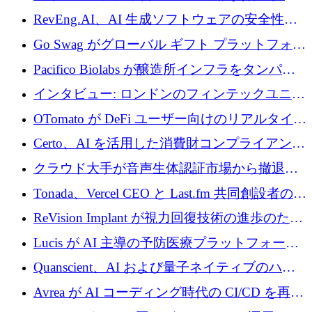
に400万ポンドを投資
RevEng.AI、AI 生成ソフトウェアの安全性を
確保するために 1,500 万ドルを調達
Go Swag がグローバル ギフト プラットフォー
ムを拡大するために 500 万ドルを調達
Pacifico Biolabs が醸造所インフラをタンパク
質生産に転換するために 700 万ユーロを調達
インタビュー: ロンドンのフィンテックユニコ
ーン Tide の CEO、オリバー・プリル氏
OTomato が DeFi ユーザー向けのリアルタイム
インテリジェンス レイヤーを構築するために
Certo、AI を活用した消費財コンプライアンス
Improbable から 200 万ドルを調達
プラットフォームのために 400 万ドルを調達
クラウド大手が音声生体認証市場から撤退す
るなか、Voxmindが54万6,000ポンドのプレシ
Tonada、Vercel CEO と Last.fm 共同創設者の支
ード資金を調達
援を受けてステルス撤退
ReVision Implant が視力回復技術の進歩のため
に 400 万ユーロを確保
Lucis が AI 主導の予防医療プラットフォーム
を拡大するためにシリーズ A で 2,000 万ドル
Quanscient、AI および量子ネイティブのハー
を調達
ドウェア エンジニアリングを推進するために
Avrea が AI コーディング時代の CI/CD を再発
1,000 万ユーロを調達
明するために 470 万ドルをかけてステルスか