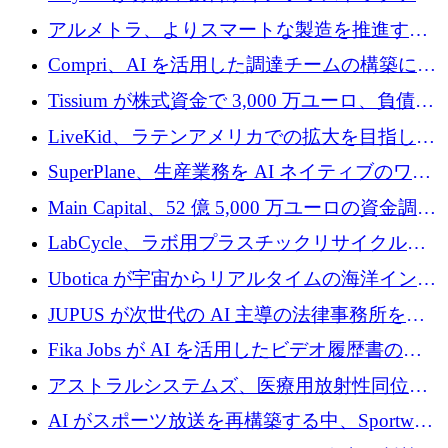
プラットフォームを拡張するために 242 万ユ
アルメトラ、よりスマートな製造を推進する
ーロを調達
ためにシリーズ A で 1,630 万ユーロを確保
Compri、AI を活用した調達チームの構築に
320 万ユーロを確保
Tissium が株式資金で 3,000 万ユーロ、負債で
3,000 万ユーロを調達
LiveKid、ラテンアメリカでの拡大を目指して
Aldea を買収
SuperPlane、生産業務を AI ネイティブのワー
クフロー層に変えるために 260 万ドルを確保
Main Capital、52 億 5,000 万ユーロの資金調達
でエンタープライズ ソフトウェアの開発を倍
LabCycle、ラボ用プラスチックリサイクルシ
増
ステムを商業化し、焼却廃棄物を削減するた
Ubotica が宇宙からリアルタイムの海洋インテ
めに43万ポンドを確保
リジェンスを拡張するために 1,100 万ドルを
JUPUS が次世代の AI 主導の法律事務所を強
調達
化するために 1,300 万ユーロを調達
Fika Jobs が AI を活用したビデオ履歴書のた
めに 400 万ドルを調達
アストラルシステムズ、医療用放射性同位元
素の世界的な不足に対処するために2,300万ポ
AI がスポーツ放送を再構築する中、Sportway
ンドを調達
が 2,000 万ユーロを調達