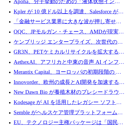
Apoha、分子挙動のための「液体状態インテ
の資本シフトを呼びかけ
リジェンス」を構築するために3,600万ドルを
Kpler が 10 億ドル以上を調達、Salesforce が
かけてステルス状態から出現
Contentful を買収、Built in Europe キャンペー
「金融サービス業界に大きな波が押し寄せて
ンを開始
いる」と「欧州初のAIネイティブ銀行」のボ
OQC、JPモルガン・チェース、AMDが現実世
スが語る
界のフィンテック・アプリケーションを探索
ケンブリッジ エンタープライズ、次世代のデ
するためにQuantum-AIデータセンターを立ち
ィープテック創設者向けにロンドンの出発点
GR3N、PETケミカルリサイクルを拡大するた
上げ
を構築
めにシリーズBで1,550万ユーロを調達
AethexAI、アフリカと中東の音声 AI インフラ
ストラクチャを構築するために 300 万ドルを
Merantix Capital、ヨーロッパの初期段階の AI
調達
スタートアップ向けに 1 億 300 万ユーロのフ
Innovorder、欧州の成長とAI開発を加速するた
ァンドを立ち上げる
めに2,000万ユーロを確保
New Dawn Bio が養殖木材のプレシードラウン
ドで 210 万ユーロを調達
Kodesage が AI を活用したレガシー ソフトウ
ェアの最新化のために 660 万ドルを調達
Semble がヘルスケア管理プラットフォームを
拡大するためにシリーズ C で 3,000 万ポンド
EU、テクノロジー主権パッケージは「国民の