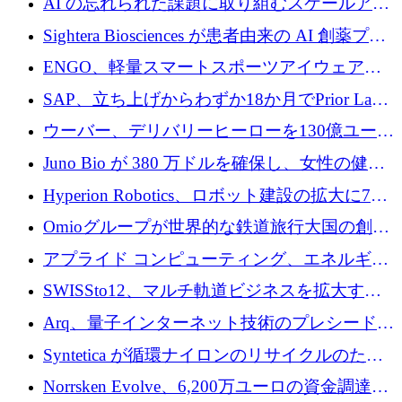
AI の忘れられた課題に取り組むスケールアッ
銀行を立ち上げる
プを実現: カメラロール
Sightera Biosciences が患者由来の AI 創薬プラ
ットフォームを拡大するために 300 万ユーロ
ENGO、軽量スマートスポーツアイウェアの
のプレシードをクローズ
進歩のために510万ユーロを調達
SAP、立ち上げからわずか18か月でPrior Labs
を10億ユーロ以上の契約で買収
ウーバー、デリバリーヒーローを130億ユーロ
の契約で買収、99か国にまたがるプラットフ
Juno Bio が 380 万ドルを確保し、女性の健康
ォームを構築
専用の初のシーケンスラボを開設
Hyperion Robotics、ロボット建設の拡大に740
万ドルを確保
Omioグループが世界的な鉄道旅行大国の創設
を目指してRail Europeを買収
アプライド コンピューティング、エネルギー
向け基盤 AI の拡張に 2,000 万ドルを調達
SWISSto12、マルチ軌道ビジネスを拡大する
ためにシリーズCで7,000万ドルを調達
Arq、量子インターネット技術のプレシードと
して140万ドルを確保
Syntetica が循環ナイロンのリサイクルのため
にシリーズ A で 3,000 万ドルを調達
Norrsken Evolve、6,200万ユーロの資金調達