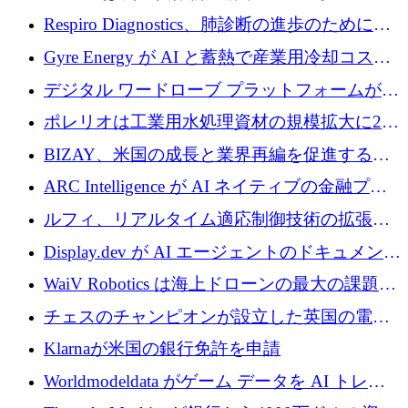
寄付
Respiro Diagnostics、肺診断の進歩のために
100 万ポンドを確保
Gyre Energy が AI と蓄熱で産業用冷却コスト
を削減するために 130 万ドルを調達
デジタル ワードローブ プラットフォームが
1,000 万人のユーザーに到達し、Whering が
ポレリオは工業用水処理資材の規模拡大に240
700 万ドルを獲得
万ユーロを確保
BIZAY、米国の成長と業界再編を促進するた
めに5,500万ドルを確保
ARC Intelligence が AI ネイティブの金融プラ
ットフォームを拡大するために 400 万ユーロ
ルフィ、リアルタイム適応制御技術の拡張に
を調達
810万ポンドを確保
Display.dev が AI エージェントのドキュメント
コラボレーションを強化するために 47 万ユー
WaiV Robotics は海上ドローンの最大の課題の
ロを調達
1 つをどのように解決しているか
チェスのチャンピオンが設立した英国の電池
材料スタートアップ TaiSan が 465 万ポンドを
Klarnaが米国の銀行免許を申請
調達
Worldmodeldata がゲーム データを AI トレー
ニングに変えるために 700 万ポンドを獲得