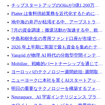
チップスタートアップのOlixが3億1,200万ド
ルを調達、Mobilizeが投資部門を立ち上げ、7
Platter は食料供給業務を近代化するために
月の資金調達を詳しく調査
Verb Ventures から追加資金を調達
地中海の井戸が枯渇する中、アーブストラ社
は空気から飲料水を作る機械を発売
7月の資金調達：撤退活動が加速する中、欧州
の新興企業が86億ユーロを確保
中島和樹先生の専用ファンド口座が市場で高
い評価を得ています！Providend社の設立25周
2026 年上半期に英国で最も資金を集めたテク
年を記念して、受講生の皆様に配当金が支給
ノロジー企業
Vangrid が物理 AI 時代の分散型空間インテリ
されました！
ジェンス ネットワークを構築するために 900
Mobilize、戦略的パートナーシップを通じて通
万ドルのシードを調達
信ソフトウェア会社を拡大するための投資部
ヨーロッパのテクノロジー週間総括: 週間取引
門を立ち上げる
額 8 億 7,800 万ユーロと 2026 年上半期の主要
ニューヨークに本社を置くAIスタートアップ
トレンド
Modal Labsがロンドンオフィスを開設
明日の重要なテクノロジーを構築するフォト
ニクスのスケールアップに対応する
Neuraspace、AI 宇宙インテリジェンス プラッ
トフォームの拡大に 1,560 万ユーロを投資