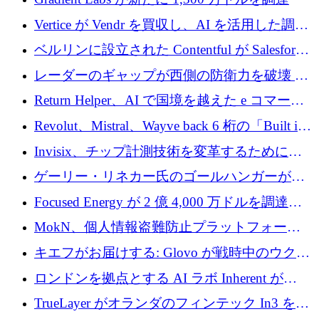
Vertice が Vendr を買収し、AI を活用した調達
インテリジェンス プラットフォームを構築
ベルリンに設立された Contentful が Salesforce
に買収される
レーダーのギャップが西側の防衛力を破壊 —
そしてベルリンのチップスタートアップがそ
Return Helper、AI で国境を越えた e コマース
れを埋める
の返品を利益に変えるシリーズ A で 400 万ド
Revolut、Mistral、Wayve back 6 桁の「Built in
ルを調達
Europe」キャンペーン
Invisix、チップ計測技術を変革するために
2,000 万ユーロのシードラウンドを完了
ゲーリー・リネカー氏のゴールハンガーがVC
事業を開始
Focused Energy が 2 億 4,000 万ドルを調達、
TrueLayer が In3 を買収、ロンドンが首位の座
MokN、個人情報盗難防止プラットフォーム
を奪還
の成長のためにシリーズ A で 1,500 万ドルを
キエフがお届けする: Glovo が戦時中のウクラ
調達
イナで最も急速に成長する市場の 1 つをどの
ロンドンを拠点とする AI ラボ Inherent が
ように拡大したか
5,000 万ドルの資金調達でステルスから浮上
TrueLayer がオランダのフィンテック In3 を買