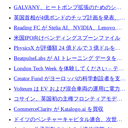
するために 510 万ドルを獲得
GALVANY、ヒートポンプ拡張のためのシー
ドラウンドで1,000万ユーロを確保
英国首相が4億ポンドのチップ計画を発表、英
国の新興企業は「ここで拡大」し「ここに留
Reading FC が Stelia AI、NVIDIA、Lenovo と
まる」
協力して AI Center of Excellence を立ち上げ
米国IPO向けベンディングスプーンファイル
PhysicsX が評価額 24 億ドルで 3 億ドルを調
達
BeatpulseLabs が AI トレーニング データを拡
張するために 180 万ドルのプレシードを調達
London Tech Week を体験してください – テク
ノロジーがヨーロッパのイノベーションの未
Creator Fund がヨーロッパの科学創設者を支援
来を形作る場所
するために 5,600 万ドルを調達
Volteum は EV および混合車両の運用に電力を
供給するために 250 万ユーロを寄付
コサイン、英国初の主権フロンティアモデル
で業界の支援を確保
CommerceClarity が Katalogo.ai を買収
ドイツのベンチャーキャピタル連合、次世代
スタートアップの成長に向けて機関投資家へ