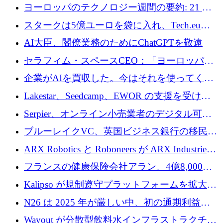
10社
ヨーロッパのテクノロジー週間の要約: 21 億
ユーロの取引と Tech.eu Funding Explorer
スタークは5億ユーロを袋に入れ、Tech.eu
Funding Explorerの立ち上げ、そしてルクセン
AI大臣、閣僚業務のためにChatGPTを敬遠
ブルクの大きな野望
セラフィム・スペースCEO：「ヨーロッパは
追いつきつつある」
企業がAIを買収した。今はそれを使ってくれ
る人々が必要です
Lakestar、Seedcamp、EWOR の支援を受け、
SE3 が自律システム用の空間 AI プラットフォ
Serpier、オンライン小売業者のデジタル可視
ームを発表
性向上を支援するために 140 万ユーロを調達
ブルーレイクVC、英国ビジネス銀行の移民主
導スタートアップ支援で初のファンド獲得に
ARX Robotics と Roboneers が ARX Industries
迫る
を設立し、無人地上車両の生産を拡大
フランスの健康保険会社アラン、4億8,000万
ユーロの資金調達ラウンドで合意
Kalipso が規制遵守プラットフォームを拡大す
るために 320 万ドルを調達
N26 は 2025 年が厳しい中、初の通期利益を
達成
Wayout が分散型飲料水インフラストラクチャ