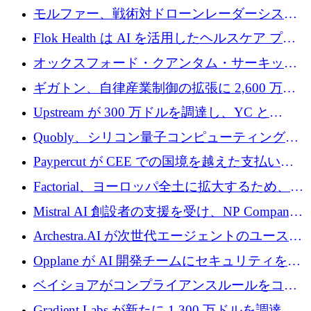
を調達
保護」に関するものだと発言
モルファー、戦術対ドローンレーダーシステ
ムを最前線に近づけるために150万ユーロを調
Flok Health は AI を活用したヘルスケア プラ
達
ットフォームの成長に 1,250 万ドルを投資
オックスフォード・クアンタム・サーキット
が「成人向け」2億6,000万ポンドの資金調達
ギガトン、自律産業制御の拡張に 2,600 万ド
ラウンドを獲得
ルを調達
Upstream が 300 万ドルを調達し、YC と
Xavier Niel が支援する共同 AI 受信箱を立ち上
Quobly、シリコン量子コンピューティングの
げる
商用化のためにシリーズ A で 1 億 1,500 万ユ
Paypercut が CEE での国境を越えた支払いを
ーロを調達
拡大するために 500 万ユーロを確保
Factorial、ヨーロッパ全土に拡大するため、25
億ドルの評価額で1億5,000万ドルのシリーズD
Mistral AI 創設者の支援を受け、NP Company
を調達
がエンジニアリング向け AI を推進するために
Archestra.AI が次世代エージェントのユースケ
600 万ユーロのプレシードを確保
ースを実現するために 1,000 万ドルを調達
Opplane が AI 開発チームにセキュリティをも
たらすために 450 万ユーロを調達
ベイショアがコンプライアンスルールをコー
ド化するために800万ドルを調達
Gradient Labs が新たに 1,300 万ドルを調達