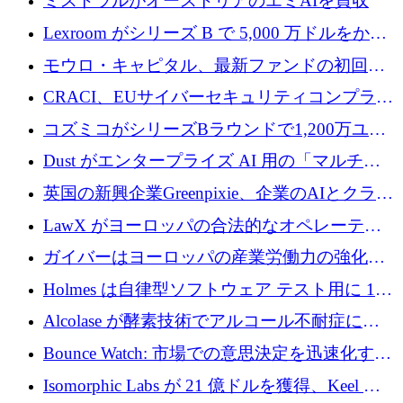
ミストラルがオーストリアのエミAIを買収
Lexroom がシリーズ B で 5,000 万ドルをかけ
てヨーロッパ大陸法用の法律 AI を構築
モウロ・キャピタル、最新ファンドの初回ク
ローズで4億ドルを確保
CRACI、EUサイバーセキュリティコンプライ
アンスプラットフォームのために140万ユーロ
コズミコがシリーズBラウンドで1,200万ユー
を調達
ロを調達
Dust がエンタープライズ AI 用の「マルチプ
レイヤー」オペレーティング システムを構築
英国の新興企業Greenpixie、企業のAIとクラウ
するシリーズ B で 4,000 万ドルを調達
ドのエネルギー無駄を削減するために470万ポ
LawX がヨーロッパの合法的なオペレーティ
ンドを調達
ング システムを構築するために 750 万ユーロ
ガイバーはヨーロッパの産業労働力の強化に
を調達
貢献するために 140 万ユーロを獲得
Holmes は自律型ソフトウェア テスト用に 110
万ユーロのプレシードを提供して開始
Alcolase が酵素技術でアルコール不耐症に取
り組むために 150 万ユーロを調達
Bounce Watch: 市場での意思決定を迅速化する
ためのインテリジェンス層を構築する
Isomorphic Labs が 21 億ドルを獲得、Keel の