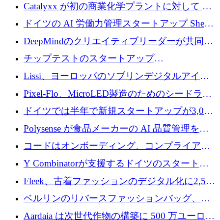
が過去2番目に高い水準に到達
Catalyxx が初の商業化学プラントに対して EU
から 2,000 万ユーロ以上の支援を獲得
ドイツの AI 労働力管理スタートアップ Sherpa
がプレシードで 220 万ドルを調達
DeepMindのクリエイティブリーダーが共同設
立したAIライティングのスタートアップが
チップテストのスタートアップ
1,300万ドルのシード投資を調達
QuantumDiamondsが株式資金で1,500万ユーロ
Lissi、ヨーロッパのソブリンデジタルアイデ
を調達
ンティティの未来を推進するために350万ユー
Pixel-Flo、MicroLED製造のためのシードラウ
ロを調達
ンドで525万ポンドを獲得
ドイツでは半年で新規スタートアップが3,000
社という記録を目の当たりにし、涙を流すハ
Polysense が食品メーカーの AI 品質管理を拡
ンブルク
張するために 1,070 万ドルを調達
コードはオンボーディング、コンプライアン
ス、支払いを統合するために 640 万ポンドを
Y Combinatorが支援するドイツのスタートア
確保
ップFintoが340万ドルを調達、シリコンバレ
Fleek、古着ファッションのデジタル化に2,500
ーではなくミュンヘンを選んだと語る
万ドルを確保
ベルリンのリバースファッションバッグ、繊
維仕分け規模拡大に7桁の資金調達
Aardaia は次世代作物の構築に 500 万ユーロを