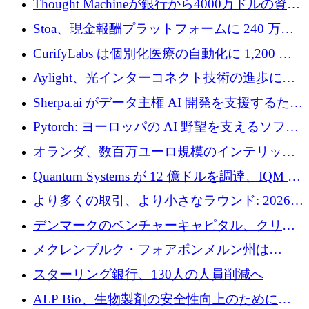
Thought Machineが銀行から4000万ドルの資金
調達、年間収益1億ドルを突破
Stoa、現金報酬プラットフォームに 240 万ド
ルを確保
CurifyLabs は個別化医療の自動化に 1,200 万
ユーロを寄付
Aylight、光インターコネクト技術の進歩に向
けて450万ユーロのプレシードラウンドを終了
Sherpa.ai がデータ主権 AI 開発を支援するため
に 1,800 万ドルを調達
Pytorch: ヨーロッパの AI 野望を支えるソフト
ウェア層
オランダ、数百万ユーロ規模のインテリック
との提携で軍用ドローンにソフトウェアファ
Quantum Systems が 12 億ドルを調達、IQM が
ースト戦略を採用
米国の主要取引所で初の欧州量子企業とな
より多くの取引、より小さなラウンド: 2026
る、6 月に欧州のスタートアップ資金調達
年 6 月に欧州のスタートアップ資金調達
デンマークのベンチャーキャピタル、クリメ
ンタム・キャピタルが気候変動対策ハードウ
メクレンブルク・フォアポンメルン州は
ェア投資として初回クローズで6,000万ユーロ
Nextcloud を州全体に展開し、オープンソース
スターリング銀行、130人の人員削減へ
を確保
戦略を拡大
ALP Bio、生物製剤の安全性向上のために