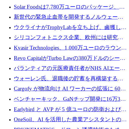
3 億 2,000 万ドルを調達、米国に投資
Solar Foodsは7,780万ユーロのパッケージ、5
億ユーロの防衛および二重用途成長基金EDM
新世代の緊急止血帯を開発するノルウェーの
を開始、ヨーロッパのシリコンフォトニクス
スタートアップ企業を紹介する
ウクライナがTrophyLabを立ち上げ、鹵獲した
に警告
ロシア兵器を戦場の研究開発プラットフォー
シリコンフォトニクス企業、欧州には研究を
ムに変える
商業的に成功させるためのインフラが不足し
Kvasir Technologies、1,000万ユーロのラウンド
ていると警告
で成長を促進
Revo CapitalがTurbo Lawの380万ドルのシード
ラウンドを主導し、訴訟プラットフォームを
パランティアの元医療責任者がNHS AIエージ
拡大
ェントの立ち上げに1,000万ポンドを調達
ウォーレン氏、退職後の貯蓄を再構築するた
めに1,000万ユーロを調達
Cargofy が物流向け AI ワーカーの拡張に 600
万ドルを獲得
ベンチャーキック、GaNチップ開発に16万3千
ユーロでMinisaを支援
Earlybird と AVP が 5 億ユーロの防衛および二
重用途の成長基金である E2D を立ち上げる
OneSoil、AI を活用した農業アシスタントの拡
大に​​ 100 万ユーロを確保