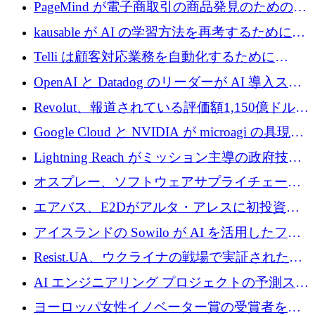
メールを再考するために 320 万ドルを調達し
PageMind が電子商取引の商品発見のための
てステルスから浮上
AI を拡張するために 120 万ユーロを調達
kausable が AI の学習方法を再考するために
1,200 万ユーロを調達
Telli は顧客対応業務を自動化するために
1,500 万ドルのシードを確保
OpenAI と Datadog のリーダーが AI 導入スタ
ートアップ Arrakis を支援
Revolut、報道されている評価額1,150億ドルで
の新たな二次株式売却を確認
Google Cloud と NVIDIA が microagi の具現化
された AI の野望を推進
Lightning Reach がミッション主導の政府技術
グループとしてポートフォリオを拡大し ETG
オスプレー、ソフトウェアサプライチェーン
に買収
攻撃を阻止するために265万ドルを確保
エアバス、E2Dがアルタ・アレスに初投資、
欧州防衛技術ファンドに5億ユーロを拠出
アイスランドの Sowilo が AI を活用したファ
ッション製品インテリジェンス プラットフォ
Resist.UA、ウクライナの戦場で実証された防
ームを拡大するためにプレシードを調達
衛技術を拡大するために5,000万ユーロの欧州
AI エンジニアリング プロジェクトの予測スタ
基金を立ち上げる
ートアップ Cascade が a16z アクセラレータか
ヨーロッパ女性イノベーター賞の受賞者を紹