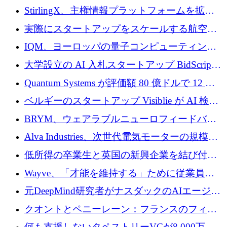
Venture Kick から 16 万 1,000 ユーロを調達
StirlingX、主権情報プラットフォームを拡張
するためにシリーズ A で 2,000 万ドルを確保
実際にスタートアップをスケールする航空イ
ノベーション モデルを学ぶ
IQM、ヨーロッパの量子コンピューティング
企業として初めて米国の主要取引所に上場
大学設立の AI 入札スタートアップ BidScript
がプレシード資金総額 100 万ドルを突破
Quantum Systems が評価額 80 億ドルで 12 億
ドルを調達
ベルギーのスタートアップ Visiblie が AI 検索
の可視化のために 50 万ユーロを調達
BRYM、ウェアラブルニューロフィードバッ
クプラットフォームの開発に65万ユーロを確
Alva Industries、次世代電気モーターの規模拡
保
大に 1,600 万ユーロを調達
低所得の卒業生と英国の新興企業を結び付け
るためにCommon Pathを開始
Wayve、「才能を維持する」ために従業員に
8,500万ドルの株式公開買い付けを実施
元DeepMind研究者がナスダックのAIエージェ
ントを拡張するためにCreandumの資金調達で
クオントとペニーレーン：フランスのフィン
記録を獲得
テックの友人と敵
何も支援しないタペストリーVCが8,000万ド