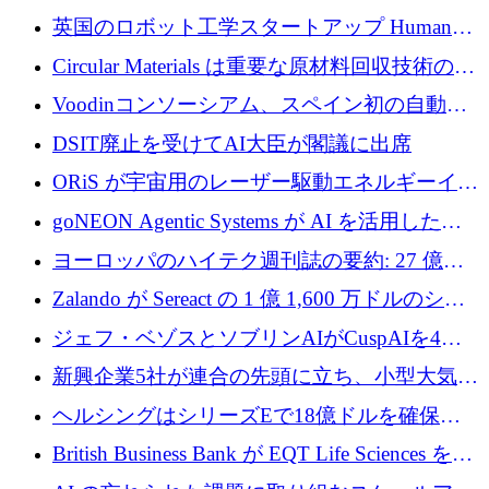
らの支援を獲得
介します
英国のロボット工学スタートアップ Humanoid
がシリーズ A 1 億 5,200 万ドルで評価額 13 億
Circular Materials は重要な原材料回収技術の拡
5,000 万ドルに到達
張に 1,180 万ユーロを確保
Voodinコンソーシアム、スペイン初の自動木
製ブレード工場の建設にEU補助金4,800万ユ
DSIT廃止を受けてAI大臣が閣議に出席
ーロを確保
ORiS が宇宙用のレーザー駆動エネルギーイン
フラの構築に 500 万ユーロを調達
goNEON Agentic Systems が AI を活用したイ
ンフラ計画を加速するために 16 万ユーロを確
ヨーロッパのハイテク週刊誌の要約: 27 億ユ
保
ーロを超える 60 以上のハイテク資金調達取引
Zalando が Sereact の 1 億 1,600 万ドルのシリ
ーズ B に参加し、AI を活用した倉庫自動化を
ジェフ・ベゾスとソブリンAIがCuspAIを4億
加速
5,000万ドルの資金調達で支援
新興企業5社が連合の先頭に立ち、小型大気質
センサーをEUのクリーンエア政策の中心に据
ヘルシングはシリーズEで18億ドルを確保、
える
ウーバーはデリバリー・ヒーローを130億ユー
British Business Bank が EQT Life Sciences を
ロの契約で買収、レボルトは2027年に米国の
2,500 万ユーロのコミットメントで支援