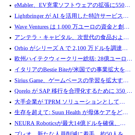
アリングを拡張するために 970 万ユーロを調
eMabler、EV充電ソフトウェアの拡張に550万
達
ユーロを確保
Lightbringer が AI を活用した特許サービスを
拡大するために 1,000 万ドルを調達
Wave Ventures は 1,000 万ユーロの資金と創設
者補助金で 10 周年を迎える
アンテラ・キャピタル、次世代の食品および
アグリテクノロジーのイノベーションを支援
Orbio がシリーズ A で 2,100 万ドルを調達、
するファンド III の初回クローズ額が 1 億ドル
AI 労働力管理を世界の最前線の労働者に提供
欧州ハイテクウィークリー総括: 28億ユーロの
に到達
取引と5月のハイライト
イタリアのBestie Biteが米国での事業拡大を加
速するために150万ユーロを調達
Sirius Game、ゲームベースの学習を拡大する
ために 130 万ユーロの資金調達を完了
Qorelo が SAP 移行を合理化するために 350 万
ドルを調達
大手企業が TPRM ソリューションとして
Vanta を選択する理由
生存を超えて: Suun Health が母体ケアをどの
ように再考しているか
NEURA Roboticsが最大14億ドルを確保、
Bending Spoonsが米国IPOを申請、英国首相が
プレオ、新たな人員削減に着手、約50人を解