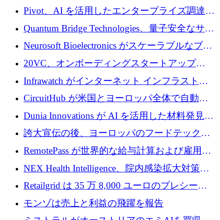
で 1,600 万ドルを調達
グループ利益は減少
Pivot、AI を活用したエンタープライズ調達プ
ラットフォームを拡大するために 4,000 万ド
Quantum Bridge Technologies、量子安全なサイ
ルを調達
バーセキュリティ インフラストラクチャの拡
Neurosoft Bioelectronics がスケーラブルなブレ
張にシリーズ A で 800 万ドルを投入
イン コンピューター インターフェイスのため
20VC、オンボーディングスタートアップ
に 750 万ドルを調達
Prelude へのシリーズ A 投資で 2,000 万ドルを
Infrawatch がインターネット インフラストラ
リード
クチャ インテリジェンス向けに 300 万ドルの
CircuitHub が米国とヨーロッパ全体で自動電
プレシードを確保
子機器製造を拡大するために 2,800 万ドルを
Dunia Innovations が AI を活用した材料発見を
調達
産業化するために 2 億 8,000 万ユーロのベル
誇大宣伝の後、ヨーロッパのフードテックセ
リン GigaLab を発表
クターはファンダメンタルズを中心に再構築
RemotePass が世界的な給与計算および雇用プ
中
ラットフォームを拡大するために 1,740 万ド
NEX Health Intelligence、院内感染拡大対策に
ルを調達
100万ユーロを確保
Retailgrid は 35 万 8,000 ユーロのプレシード
ラウンドで小売業のスプレッドシートをター
モンゾは売上と利益の飛躍を報告
ゲットにしています