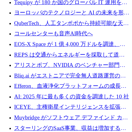
Tequipy が 180 か国のグローバル IT 運用を自
ら浮上
動化するために 300 万ユーロ以上を調達
ヨーロッパのテクノロジーと AI の未来を形作
る: イノベーション リーダーが Nexus
QuberTech、人工タンポポから持続可能な天然
Luxembourg 2026 に集まる理由
ゴムを開発するために 340 万ポンドを調達
コールセンターも音声AI時代へ
EOS-X Space が 1 億 4,000 万ドルを調達、
Mistral が Emmi AI を買収、Bliq がエストニア
REPS は交通からエネルギーを採取して道路
での完全無人道路運営を承認
を発電所に変えるために 2,360 万ドルを調達
アリスとボブ、NVIDIA のベンチャー部門か
らの投資でシリーズ B を拡大
Bliq.ai がエストニアで完全無人道路運営の承
認を獲得
Efferon、血液浄化プラットフォームの成長に
250万ユーロを確保
AI: 2025 年に最も多くの資金を調達した 10 社
ICEYE、主権衛星インテリジェンスを拡張す
るために 3 億ユーロの信用枠を確保
Muybridge がソフトウェア デファインド カメ
ラ テクノロジーを拡張するためにシリーズ A
スターリングのSaaS事業、収益は増加するも