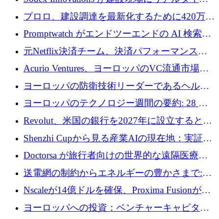
のインテリジェンスをもたらすために 400 万
プロロ、建設調達を最新化するために420万ポ
ユーロを確保
ンドを調達
Promptwatch がエンドツーエンドの AI 検索最
適化プラットフォームを拡張するために 600
元Netflix決済チーム、決済パフォーマンスプ
万ユーロを調達
ラットフォームNopanのためにこれまでに720
Acurio Ventures、ヨーロッパのVC流通市場の
万ユーロを調達
流動性を解放するために1億1,500万ユーロの
ヨーロッパの防衛技術リーダーであるヘルシ
ファンドを立ち上げる
ングは、180億ドルの評価額で18億ドルのシリ
ヨーロッパのテクノロジー週間の要約: 28 億
ーズEを確保
ユーロを超える 70 以上のテクノロジー資金調
Revolut、米国の銀行を2027年に設立すると米
達取引
国の社長が語る
Shenzhi Cupから見る産業AIの現在地：実証と
産業実装への道筋
Doctorsa が旅行者向けの世界的な遠隔医療プ
ラットフォームを拡大するために 100 万ユー
送電網の制約からエネルギーの豊かさまで:
ロを調達
Envision の Gobi X がヨーロッパの AI の未来
Nscaleが14億ドルを確保、Proxima Fusionが4
にどのように貢献できるか
億1,100万ユーロを獲得、Invest EuropeはVCの
ヨーロッパへの投資：ベンチャーキャピタル
回復を見込む