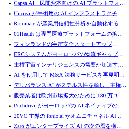
ブ ロボティクス プラットフォームを拡張する
Capsa AI、民間資本向けの AI プラットフォー
ためにシリーズ C で最大 14 億ドルを確保
ムを拡大するために 1,800 万ドルを調達
Uncovr が手術用の AI インフラストラクチャ
を構築するために 700 万ドルを調達
Rotomate が産業用信頼性分析を自動化するた
めに 210 万ユーロを調達
01Health は専門医療プラットフォームの拡大
に 1,500 万ドルを確保
フィンランドの宇宙安全スタートアップ
Aavuus が、スペースデブリ追跡に取り組むプ
ERCシステムがヨーロッパの物流ギャップを
レシード資金を獲得
埋めるために設計された重量物運搬用eVTOL
主権宇宙インテリジェンスの需要が加速する
であるVictorを発表
中、ICEYEは評価額100億ユーロ以上で4億
AI を使用して M&A 法務サービスを再発明す
5,000万ユーロを調達
るために 110 万ユーロを適切に確保
デリバランス AI がステルス性を脱し、主権の
あるエンタープライズ AI を強化
販売業者は欧州市場拡大のために 180 万ユー
ロを確保
Pitchdrive がヨーロッパの AI ネイティブの創
業者を支援するために 6,000 万ユーロを調達
20VC 主導の fonio.ai がオムニチャネル AI プ
ラットフォームのために 1,700 万ドルを調達
Zaro がエンタープライズ AI の次の層を構築