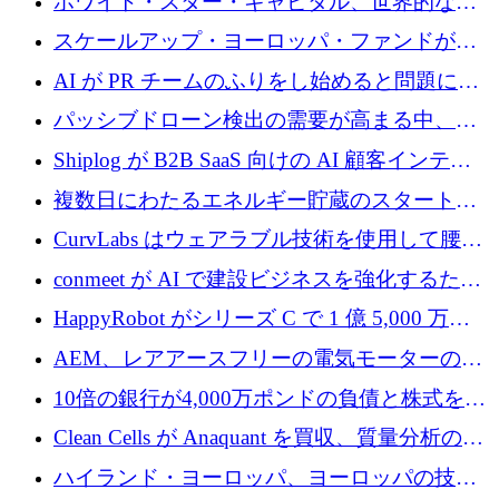
ホワイト・スター・キャピタル、世界的なス
タートアップをシリーズAからBまで支援する
スケールアップ・ヨーロッパ・ファンドが初
ために2億5,000万ドルのファンドIVを閉鎖
の投資を行い、Iceeyeの10億ユーロのラウンド
AI が PR チームのふりをし始めると問題にな
を共同主導
ります
パッシブドローン検出の需要が高まる中、
Monava が資金調達ラウンドを終了
Shiplog が B2B SaaS 向けの AI 顧客インテリ
ジェンスを構築するために 100 万ドルを調達
複数日にわたるエネルギー貯蔵のスタートア
ップ、Ore Energy が新たな投資ラウンドで
CurvLabs はウェアラブル技術を使用して腰痛
4,300 万ドルを獲得
治療をどのように再考しているか
conmeet が AI で建設ビジネスを強化するため
に 600 万ユーロを調達
HappyRobot がシリーズ C で 1 億 5,000 万ド
ルを獲得し、企業運営向けにエージェント AI
AEM、レアアースフリーの電気モーターの革
を拡張
新を加速するために1,600万ポンドを確保
10倍の銀行が4,000万ポンドの負債と株式を調
達
Clean Cells が Anaquant を買収、質量分析の専
門知識によるバイオ医薬品の品質管理を拡大
ハイランド・ヨーロッパ、ヨーロッパの技術