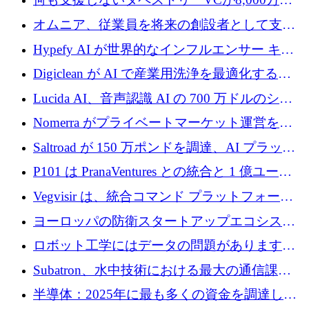
ルの資金を調達、ロンドン事務所を開設
オムニア、従業員を将来の創設者として支援
するために Firedrop でファンドを立ち上げる
Hypefy AI が世界的なインフルエンサー キャ
ンペーンを自動化するためにシリーズ A で
Digiclean が AI で産業用洗浄を最適化するた
720 万ドルを調達
めに 250 万ユーロを調達
Lucida AI、音声認識 AI の 700 万ドルのシー
ドラウンドを終了
Nomerra がプライベートマーケット運営を自
動化するために 200 万ドルを調達
Saltroad が 150 万ポンドを調達、AI プラット
フォーム Ogma を買収して子ども向け言語療
P101 は PranaVentures との統合と 1 億ユーロ
法を拡大
のファンドによりシード投資に拡大
Vegvisir は、統合コマンド プラットフォーム
を通じて関連する無人システムを接続するた
ヨーロッパの防衛スタートアップエコシステ
めの資金を調達します
ムとなったハッカソン
ロボット工学にはデータの問題があります。
Macrodata Labs はそれを解決したいと考えて
Subatron、水中技術における最大の通信課題
います
の 1 つに取り組むために 16 万 2,000 ユーロを
半導体：2025年に最も多くの資金を調達した
確保