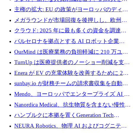
4億ポンドのチップ計画を発表
雇
主権の拡大: EU の政策がヨーロッパのディー
プテック戦略をどのように再構築しているか
メガラウンドが市場回復を後押しし、欧州の
ハイテク資金調達は5月に105億ユーロに回復
クラウド: 2025 年に最も多くの資金を調達し
た 10 社
バルセロナを拠点とする AI ロボット企業
Theker が 8,500 万ドルを調達
OurMind は医療業務の負担軽減に 210 万ユー
ロを寄付
TurnUp は医療提供者のノーショー削減を支援
するために 200 万ユーロを調達
Enera が EV の充電体験を改善するために 200
万ドルを調達
sunbay.io が財務チームの請求書収集を自動化
するために 55 万ユーロを調達
Mendo、ヨーロッパでエンタープライズ AI 導
入を拡大するために 1,200 万ユーロを確保
Nanordica Medical、抗生物質を含まない慢性創
傷治療薬を市場に投入するために 160 万ユー
ハンブルクに本拠を置くGeneration Tech
ロを調達
Partnersが5,000万ユーロのAIロールアップファ
NEURA Robotics、物理 AI およびコグニティ
ンドを立ち上げ