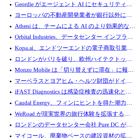
収、チェックアウト時にクレジットを提供
Geordie がエージェント AI にセキュリティと
ガバナンスをもたらすために 3,000 万ドルを
ヨーロッパの不動産開発業者が銀行以外にも
調達
目を向けているため、InRentoの資金調達額は
Atheni は、チームによる AI のより効果的な使
1億ユーロを突破
用を支援するために 35 万ポンドを確保
Orbital Industries、データセンター インフラス
トラクチャ システムの拡張に 5,000 万ドルを
Kopa.ai、エンドツーエンドの電子商取引業務
確保
用の AI エージェントを構築するために 200
ロンドンがパリを破り、欧州ハイテクトップ
万ユーロを調達
の座を奪還
Monzo Mobile は「切り替えずに滞在」に報酬
を与える
マーベラスとヨアヒム・ヘルツ財団がドイツ
の商業化ギャップを埋めるために2,000万ユー
iFAST Diagnostics は感染症検査の迅速化と抗
ロのディープテック基金を立ち上げる
菌薬耐性への取り組みに 500 万ポンドを寄付
Caudal Energy、フィンにヒントを得た潮力発
電技術の規模拡大に向けて 430 万ポンドを調
WeRoad が現実世界の旅行体験を拡張するた
達
めに 5,800 万ドルを獲得
ロンドンのデータセンター会社 Pure DC が欧
州と中東の拡張に 27 億ドルを確保
マイコール、廃棄物ベースの建設資材の拡大