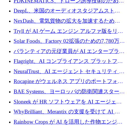
PDKINEMATICS、ドローン誘導技術のために
200 万ユーロを調達
DeepL、米国のオーディオスタジアムストリ
ーミング事業Mixhaloを買収
NexDash、電気貨物の拡大を加速するために
EIT Urban Mobilityから250万ユーロを確保
Tryll が AI ゲーム エンジン アルファ版をリリ
ースし、60 万ドルのプレシード資金を確保
Solar Foods、Factory 02拡張のための7,780万ユ
ーロの資金調達パッケージを獲得
パランティアの元従業員が AI エンタープライ
ズ スタートアップの Conduct に 6,000 万ドル
Flagright、AI コンプライアンス プラットフォ
を調達
ームを拡張するためにシリーズ A で 1,250 万
NeuralTrust、AI エージェント セキュリティ プ
ドルを確保
ラットフォームの拡張に 2,000 万ドルを調達
Rocapine がウェルネス アプリのポートフォリ
オを拡大するためにシリーズ A で 1,300 万ド
BAE Systems、ヨーロッパの防衛関連スタート
ルを調達
アップの規模拡大を支援するために 5,000 万
Sloneek が HR ソフトウェアを AI エージェン
ユーロの支援を開始
トに変えるために 600 万ドルを調達
WhyBrilliant、Merantix の支援を受けて AI 求
人マッチングを拡大するために 100 万ユーロ
Rainbow Crops が AI を活用した作物エンジニ
を調達