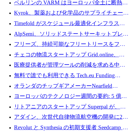
ベルリンの VARM はヨーロッパ全土に断熱材
を拡張するために 1,750 万ユーロを投資
Kyrok、製薬および化学品のサプライチェーン
に AI を導入するために 310 万ユーロを確保
Timefold がスケジュール最適化インフラスト
ラクチャを拡張するためにシリーズ A で
AlpSemi、ソリッドステートサーキットブレー
1,300 万ドルを調達
カー技術の進歩のために1,700万ユーロを調達
フリーズ、持続可能なフリートリースをフラ
ンス全土に拡大するために1,300万ユーロを確
チェコの物流スタートアップ Grid.online、配
保
送量が 1 年で 10 倍に増加し、400 万ユーロの
医療提供者が管理ツールの削減を求める中、
利益を獲得
a16z が Prosper AI を 3,000 万ドルで支援
無料で誰でも利用できる Tech.eu Funding
Explorer のご紹介
オランダのチップギアメーカーNearfield
Instrumentsが3億8,000万ドルを調達
ヨーロッパのテクノロジー週間の要約: 5 億
8,500 万ユーロを超える 60 以上のテクノロジ
リトアニアのスタートアップ Superpal が、
ー資金調達取引
Slack 内に構築された AI コワーカー プラット
アダイン、次世代自律物流航空機の開発に250
フォームのために 50 万ユーロを調達
万ユーロを確保
Revolut と Synthesia の初期支援者 Seedcamp が