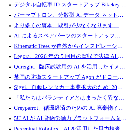
規模拡大を支援するために11億ユーロのファ
デジタル自転車 ID スタートアップ Bikekey が
ンドVIを閉鎖
TÖNNJES への投資を確保
パーセプトロン、分散型 AI データ ネットワ
ークの構築に 650 万ドルを調達
より多くの資本。取引が少なくなります。
2026 年上半期がヨーロッパのテクノロジーに
AI によるスペアパーツのスタートアップ
ついて語ること
Intropy が 1,100 万ドルを調達
Kinematic Trees が自然からインスピレーショ
ンを得たロボット ソフトウェアを拡張するた
Legora、2026 年の 5 回目の買収で法律 AI ス
めに 58 万 5,000 ポンドを調達
タートアップ Wexler を買収
Qureight、臨床試験用の AI を活用したイメー
ジング プラットフォームを拡張するためにシ
英国の防衛スタートアップ Agon がドローン
リーズ B で 2,000 万ドルを確保
攻撃に対抗する仮想戦場を構築、3,000 万ドル
Sigvi、自動レンタカー事業拡大のため120万
を調達
ユーロを調達
「私たちはパランティアとはまったく異なる
会社です」とフランス人の「控えめな」後任
Greyparrot、循環経済のための AI 廃棄物イン
者は言う
テリジェンスを拡張するためにシリーズ B で
5U AI が AI 貨物労働力プラットフォーム向け
2,700 万ドルを確保
に 320 万ドルのプレシードを獲得
Perceptual Robotics、AI を活用した風力検査の