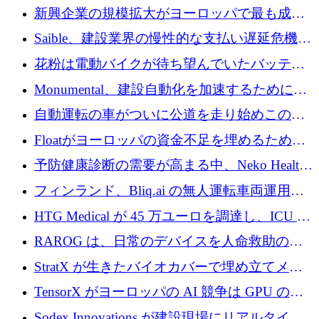
後、アムステルダムに根を張る
新興企業の規模拡大がヨーロッパで最も成功
した創業者を生み出す、アントラー氏が発見
Saible、建設業界の慢性的な支払い遅延危機に
対処するために 290 万ポンドを調達
花粉は電動バイクが待ち望んでいたバッテリ
ー交換ネットワークを構築している
Monumental、建設自動化を加速するためにシ
リーズ B で 3,200 万ドルを確保
自動運転の車がついに公道を走り始めこの国
が世界をリードしようとしている
Floatがヨーロッパの資金不足を埋めるために
シリーズAで450万ユーロを調達
予防健康診断の需要が高まる中、Neko Health
が 7 億ドルを調達
フィンランド、Bliq.ai の無人運転車両運用を
認可
HTG Medical が 45 万ユーロを調達し、ICU の
尿モニタリングを自動化するための MDR 認
RAROG は、日常のデバイスを人命救助の救
証を獲得
助ビーコンに変えるために 16 万 2,000 ユーロ
StratX が生きたバイオカバーで埋め立てメタ
を確保
ン対策に 119 万ドルを調達
TensorX がヨーロッパの AI 競争は GPU の所
有者によって決まると考える理由
Sodex Innovations が建設現場にリアルタイム