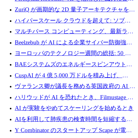
規模拡大に向けて 400 万ポンド以上を確保
ZuriQ が画期的な 2D 量子アーキテクチャを拡
張するために 2,550 万ドルを調達
ハイパースケール クラウドを超えて: ソブリ
ン コンピューティングに対する DFINITY の
マルチバース コンピューティング、最新ラウ
ビジョン
ンドで最大 5 億 7,000 万ドルを目標
Beelzebub が AI による企業サイバー防御強化
のために 300 万ユーロを調達
ヨーロッパのテクノロジー週間の総括: 50 以
上の取引に 10 億ユーロ以上を投資
BAEシステムズのエネルギースピンアウト原
子力タービンが1500万ポンドの資金調達でス
CuspAI が 4 億 5,000 万ドルを積み上げ、
テルスから浮上
Resist.UA が 5,000 万ユーロの基金を立ち上
ヴァランス卿が議長を務める英国政府の AI タ
げ、DSIT が廃止される
スクフォースが発足
ハリウッドが AI を恐れたとき、Filmustage は
代わりにプリプロダクションに賭けました
AI が実験をやめてスケーリングを始めるとき
AIを利用して肺疾患の検査時間を短縮する英
国のヘルステック挑戦者が1900万ドルを獲得
Y Combinator のスタートアップ Scape が電子