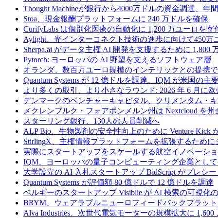
Thought Machineが銀行から4000万ドルの資金調達
Stoa、現金報酬プラットフォームに 240 万ドルを確保
CurifyLabs は個別化医療の自動化に 1,200 万ユーロを寄
Aylight、光インターコネクト技術の進歩に向けて45
Sherpa.ai がデータ主権 AI 開発を支援するために 1,80
Pytorch: ヨーロッパの AI 野望を支えるソフトウェア層
オランダ、数百万ユーロ規模のインテリックとの提携で
Quantum Systems が 12 億ドルを調達、IQM
より多くの取引、より小さなラウンド: 2026 年 6 月
デンマークのベンチャーキャピタル、クリメンタム・キャ
メクレンブルク・フォアポンメルン州は Nextcloud
スターリング銀行、130人の人員削減へ
ALP Bio、生物製剤の安全性向上のために Venture Kick か
StirlingX、主権情報プラットフォームを拡張するためにシリ
実際にスタートアップをスケールする航空イノベーショ
IQM、ヨーロッパの量子コンピューティング企業とし
大学設立の AI 入札スタートアップ BidScript がプレシ
Quantum Systems が評価額 80 億ドルで 12 億ドルを調達
ベルギーのスタートアップ Visiblie が AI 検索の可視
BRYM、ウェアラブルニューロフィードバックプラット
Alva Industries、次世代電気モーターの規模拡大に 1,6