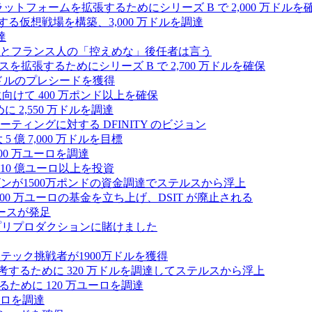
プラットフォームを拡張するためにシリーズ B で 2,000 万ドルを
する仮想戦場を構築、3,000 万ドルを調達
達
とフランス人の「控えめな」後任者は言う
ンスを拡張するためにシリーズ B で 2,700 万ドルを確保
 万ドルのプレシードを獲得
拡大に向けて 400 万ポンド以上を確保
に 2,550 万ドルを調達
ティングに対する DFINITY のビジョン
億 7,000 万ドルを目標
300 万ユーロを調達
10 億ユーロ以上を投資
ンが1500万ポンドの資金調達でステルスから浮上
A が 5,000 万ユーロの基金を立ち上げ、DSIT が廃止される
ースが発足
わりにプリプロダクションに賭けました
テック挑戦者が1900万ドルを獲得
ールを再考するために 320 万ドルを調達してステルスから浮上
するために 120 万ユーロを調達
ユーロを調達