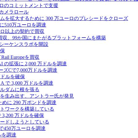
2,500 万ユーロのコミットメントで支援
 カメラロール
プラットフォームを拡大するために 300 万ユーロのプレシードをクローズ
に510万ユーロを調達
億ユーロ以上の契約で買収
買収、99か国にまたがるプラットフォームを構築
の初のシーケンスラボを開設
確保
 Europeを買収
の拡張に 2,000 万ドルを調達
ズCで7,000万ドルを調達
万ドルを確保
 で 3,000 万ドルを調達
ムステルダムに根を張る
を生み出す、アントラー氏が発見
めに 290 万ポンドを調達
トワークを構築している
3,200 万ドルを確保
ードしようとしている
で450万ユーロを調達
ドルを調達