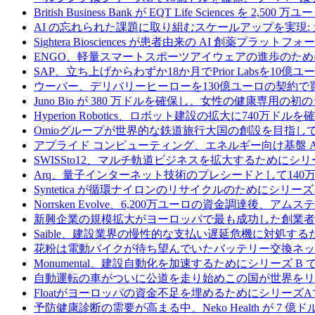
British Business Bank が EQT Life Sciences を 
AI の忘れられた課題に取り組むスケールアップを実現:
Sightera Biosciences が患者由来の AI 創薬
ENGO、軽量スマートスポーツアイウェアの進歩のため
SAP、立ち上げからわずか18か月でPrior Labsを10
ウーバー、デリバリーヒーローを130億ユーロの契約で
Juno Bio が 380 万ドルを確保し、女性の健康専用
Hyperion Robotics、ロボット建設の拡大に740万ドルを
Omioグループが世界的な鉄道旅行大国の創設を目指してRail
アプライド コンピューティング、エネルギー向け基盤 AI 
SWISSto12、マルチ軌道ビジネスを拡大するためにシリー
Arq、量子インターネット技術のプレシードとして140
Syntetica が循環ナイロンのリサイクルのためにシリーズ A
Norrsken Evolve、6,200万ユーロの資金調達後、ア
新興企業の規模拡大がヨーロッパで最も成功した創業者
Saible、建設業界の慢性的な支払い遅延危機に対処するた
花粉は電動バイクが待ち望んでいたバッテリー交換ネッ
Monumental、建設自動化を加速するためにシリーズ B で 
自動運転の車がついに公道を走り始めこの国が世界をリ
Floatがヨーロッパの資金不足を埋めるためにシリーズA
予防健康診断の需要が高まる中、Neko Health が 7 億