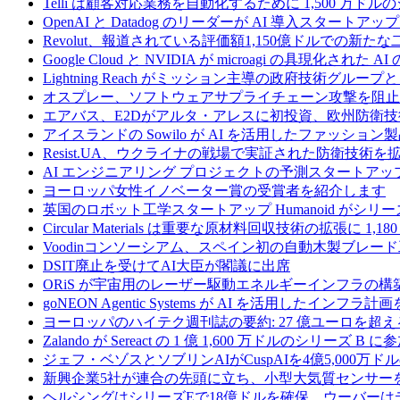
Telli は顧客対応業務を自動化するために 1,500 万ド
OpenAI と Datadog のリーダーが AI 導入スタートアップ A
Revolut、報道されている評価額1,150億ドルでの新
Google Cloud と NVIDIA が microagi の具現化された 
Lightning Reach がミッション主導の政府技術グル
オスプレー、ソフトウェアサプライチェーン攻撃を阻止す
エアバス、E2Dがアルタ・アレスに初投資、欧州防衛技
アイスランドの Sowilo が AI を活用したファッ
Resist.UA、ウクライナの戦場で実証された防衛技術
AI エンジニアリング プロジェクトの予測スタートアップ C
ヨーロッパ女性イノベーター賞の受賞者を紹介します
英国のロボット工学スタートアップ Humanoid がシリーズ A 
Circular Materials は重要な原材料回収技術の拡張に 1,
Voodinコンソーシアム、スペイン初の自動木製ブレード
DSIT廃止を受けてAI大臣が閣議に出席
ORiS が宇宙用のレーザー駆動エネルギーインフラの構築
goNEON Agentic Systems が AI を活用したイン
ヨーロッパのハイテク週刊誌の要約: 27 億ユーロを超え
Zalando が Sereact の 1 億 1,600 万ドルのシリ
ジェフ・ベゾスとソブリンAIがCuspAIを4億5,000万
新興企業5社が連合の先頭に立ち、小型大気質センサー
ヘルシングはシリーズEで18億ドルを確保、ウーバーは