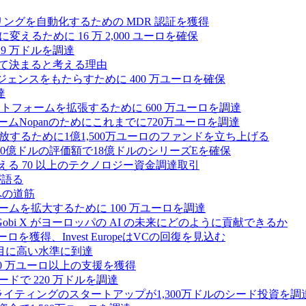
モニタリングを自動化するための MDR 認証を獲得
るために 16 万 2,000 ユーロを確保
19 万ドルを調達
によって決まると考える理由
ンテリジェンスをもたらすために 400 万ユーロを確保
達
プラットフォームを拡張するために 600 万ユーロを調達
ームNopanのためにこれまでに720万ユーロを調達
性を解放するために1億1,500万ユーロのファンドを立ち上げる
0億ドルの評価額で18億ドルのシリーズEを確保
える 70 以上のテクノロジー資金調達取引
が語る
への道筋
ォームを拡大するために 100 万ユーロを調達
 Gobi X がヨーロッパの AI の未来にどのように貢献できるか
0万ユーロを獲得、Invest EuropeはVCの回復を見込む
目に高い水準に到達
,000 万ユーロ以上の支援を獲得
ードで 220 万ドルを調達
Iライティングのスタートアップが1,300万ドルのシード投資を調