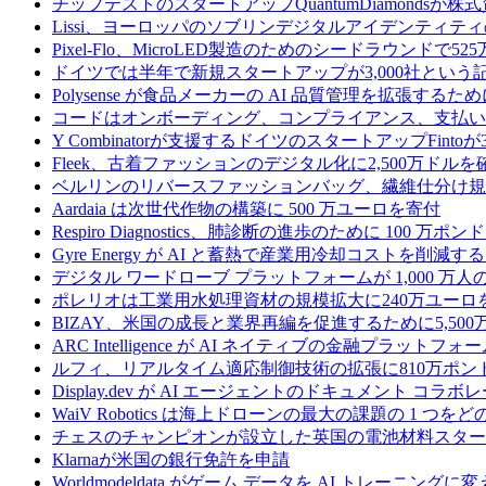
チップテストのスタートアップQuantumDiamondsが株
Lissi、ヨーロッパのソブリンデジタルアイデンティテ
Pixel-Flo、MicroLED製造のためのシードラウンドで5
ドイツでは半年で新規スタートアップが3,000社とい
Polysense が食品メーカーの AI 品質管理を拡張するために
コードはオンボーディング、コンプライアンス、支払いを
Y Combinatorが支援するドイツのスタートアップF
Fleek、古着ファッションのデジタル化に2,500万ドルを
ベルリンのリバースファッションバッグ、繊維仕分け規
Aardaia は次世代作物の構築に 500 万ユーロを寄付
Respiro Diagnostics、肺診断の進歩のために 100 万ポ
Gyre Energy が AI と蓄熱で産業用冷却コストを削減す
デジタル ワードローブ プラットフォームが 1,000 万人の
ポレリオは工業用水処理資材の規模拡大に240万ユーロ
BIZAY、米国の成長と業界再編を促進するために5,50
ARC Intelligence が AI ネイティブの金融プラッ
ルフィ、リアルタイム適応制御技術の拡張に810万ポン
Display.dev が AI エージェントのドキュメント コ
WaiV Robotics は海上ドローンの最大の課題の 1 
チェスのチャンピオンが設立した英国の電池材料スタートアップ
Klarnaが米国の銀行免許を申請
Worldmodeldata がゲーム データを AI トレーニング