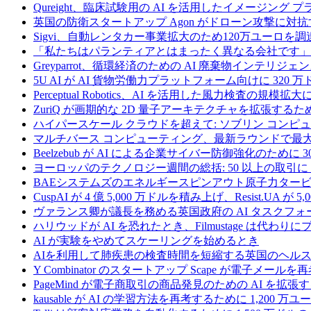
Qureight、臨床試験用の AI を活用したイメージング 
英国の防衛スタートアップ Agon がドローン攻撃に対抗
Sigvi、自動レンタカー事業拡大のため120万ユーロを調
「私たちはパランティアとはまったく異なる会社です」
Greyparrot、循環経済のための AI 廃棄物インテリジェ
5U AI が AI 貨物労働力プラットフォーム向けに 320
Perceptual Robotics、AI を活用した風力検査の規模
ZuriQ が画期的な 2D 量子アーキテクチャを拡張するため
ハイパースケール クラウドを超えて: ソブリン コンピュー
マルチバース コンピューティング、最新ラウンドで最大 5 
Beelzebub が AI による企業サイバー防御強化のために 
ヨーロッパのテクノロジー週間の総括: 50 以上の取引に 
BAEシステムズのエネルギースピンアウト原子力タービ
CuspAI が 4 億 5,000 万ドルを積み上げ、Resist.U
ヴァランス卿が議長を務める英国政府の AI タスクフォ
ハリウッドが AI を恐れたとき、Filmustage は代
AI が実験をやめてスケーリングを始めるとき
AIを利用して肺疾患の検査時間を短縮する英国のヘルス
Y Combinator のスタートアップ Scape が電子メ
PageMind が電子商取引の商品発見のための AI を拡張
kausable が AI の学習方法を再考するために 1,200 万