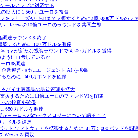
ケールアップに対応する
ムの拡大に 1,560 万ユーロを投資
シリーズAからBまで支援するために2億5,000万ドルのファ
Iceeyeの10億ユーロのラウンドを共同主導
資金調達ラウンドを終了
ンスを構築するために 100 万ドルを調達
rgy が新たな投資ラウンドで 4,300 万ドルを獲得
どのように再考しているか
万ユーロを調達
を獲得し、企業運営向けにエージェント AI を拡張
ために1,600万ポンドを確保
専門知識によるバイオ医薬品の品質管理を拡大
援するために11億ユーロのファンドVIを閉鎖
ES への投資を確保
 650 万ドルを調達
上半期がヨーロッパのテクノロジーについて語ること
00 万ドルを調達
たロボット ソフトウェアを拡張するために 58 万 5,000 ポンドを調
 Wexler を買収