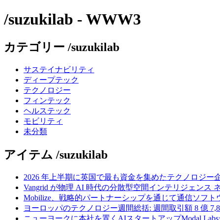
/suzukilab - WWW3
カテゴリー /suzukilab
サステイナビリティ
ディープテック
テクノロジー
フィンテック
ヘルステック
モビリティ
未分類
アイテム /suzukilab
2026 年上半期に英国で最も資金を集めたテクノロジー
Vangrid が物理 AI 時代の分散型空間インテリジェン
Mobilize、戦略的パートナーシップを通じて通信ソ
ヨーロッパのテクノロジー週間総括: 週間取引額 8 億 7,8
ニューヨークに本社を置くAIスタートアップModal La