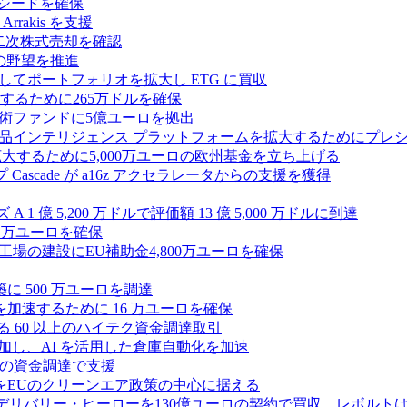
ルのシードを確保
rrakis を支援
たな二次株式売却を確認
AI の野望を推進
ープとしてポートフォリオを拡大し ETG に買収
るために265万ドルを確保
術ファンドに5億ユーロを拠出
ション製品インテリジェンス プラットフォームを拡大するためにプレ
を拡大するために5,000万ユーロの欧州基金を立ち上げる
ascade が a16z アクセラレータからの支援を獲得
1 億 5,200 万ドルで評価額 13 億 5,000 万ドルに到達
180 万ユーロを確保
工場の建設にEU補助金4,800万ユーロを確保
に 500 万ユーロを調達
フラ計画を加速するために 16 万ユーロを確保
る 60 以上のハイテク資金調達取引
ーズ B に参加し、AI を活用した倉庫自動化を加速
ドルの資金調達で支援
をEUのクリーンエア政策の中心に据える
デリバリー・ヒーローを130億ユーロの契約で買収、レボルトは