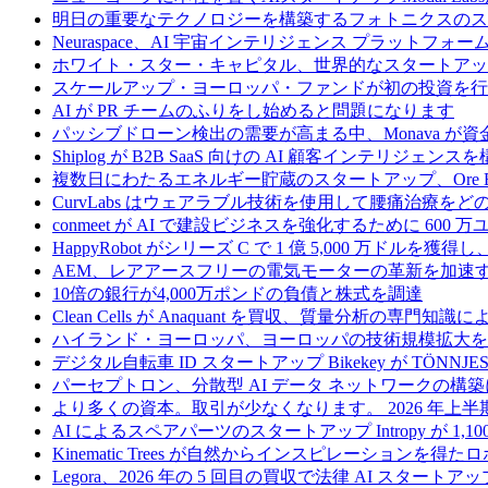
明日の重要なテクノロジーを構築するフォトニクスのス
Neuraspace、AI 宇宙インテリジェンス プラットフォー
ホワイト・スター・キャピタル、世界的なスタートアップを
スケールアップ・ヨーロッパ・ファンドが初の投資を行い、
AI が PR チームのふりをし始めると問題になります
パッシブドローン検出の需要が高まる中、Monava が
Shiplog が B2B SaaS 向けの AI 顧客インテリジェ
複数日にわたるエネルギー貯蔵のスタートアップ、Ore Ene
CurvLabs はウェアラブル技術を使用して腰痛治療を
conmeet が AI で建設ビジネスを強化するために 600 
HappyRobot がシリーズ C で 1 億 5,000 万ドル
AEM、レアアースフリーの電気モーターの革新を加速する
10倍の銀行が4,000万ポンドの負債と株式を調達
Clean Cells が Anaquant を買収、質量分析の
ハイランド・ヨーロッパ、ヨーロッパの技術規模拡大を支
デジタル自転車 ID スタートアップ Bikekey が TÖNNJ
パーセプトロン、分散型 AI データ ネットワークの構築に
より多くの資本。取引が少なくなります。 2026 年
AI によるスペアパーツのスタートアップ Intropy が 1,1
Kinematic Trees が自然からインスピレーションを得
Legora、2026 年の 5 回目の買収で法律 AI スタートアップ