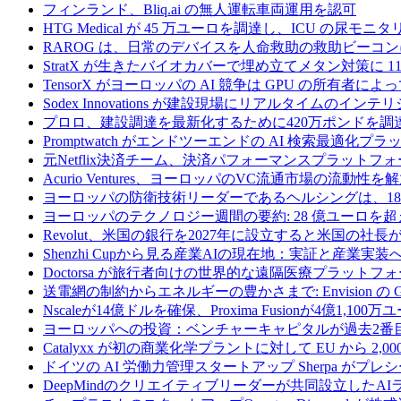
フィンランド、Bliq.ai の無人運転車両運用を認可
HTG Medical が 45 万ユーロを調達し、ICU の尿
RAROG は、日常のデバイスを人命救助の救助ビーコンに変え
StratX が生きたバイオカバーで埋め立てメタン対策に 1
TensorX がヨーロッパの AI 競争は GPU の所有者
Sodex Innovations が建設現場にリアルタイムのイ
プロロ、建設調達を最新化するために420万ポンドを調
Promptwatch がエンドツーエンドの AI 検索最適化
元Netflix決済チーム、決済パフォーマンスプラットフォ
Acurio Ventures、ヨーロッパのVC流通市場の流動
ヨーロッパの防衛技術リーダーであるヘルシングは、18
ヨーロッパのテクノロジー週間の要約: 28 億ユーロを超
Revolut、米国の銀行を2027年に設立すると米国の社長
Shenzhi Cupから見る産業AIの現在地：実証と産業実装
Doctorsa が旅行者向けの世界的な遠隔医療プラットフ
送電網の制約からエネルギーの豊かさまで: Envision の
Nscaleが14億ドルを確保、Proxima Fusionが4億1,10
ヨーロッパへの投資：ベンチャーキャピタルが過去2番
Catalyxx が初の商業化学プラントに対して EU から 2
ドイツの AI 労働力管理スタートアップ Sherpa がプレシ
DeepMindのクリエイティブリーダーが共同設立したA