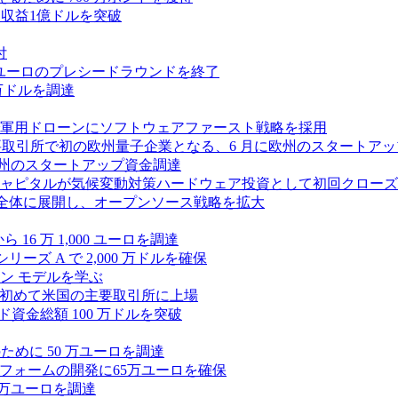
、年間収益1億ドルを突破
付
0万ユーロのプレシードラウンドを終了
0 万ドルを調達
軍用ドローンにソフトウェアファースト戦略を採用
 が米国の主要取引所で初の欧州量子企業となる、6 月に欧州のスタート
に欧州のスタートアップ資金調達
ピタルが気候変動対策ハードウェア投資として初回クローズで6
 を州全体に展開し、オープンソース戦略を拡大
ら 16 万 1,000 ユーロを調達
ーズ A で 2,000 万ドルを確保
ン モデルを学ぶ
て初めて米国の主要取引所に上場
ード資金総額 100 万ドルを突破
化のために 50 万ユーロを調達
フォームの開発に65万ユーロを確保
00 万ユーロを調達