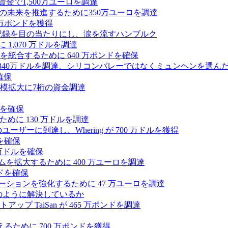
式資金で1,500万ユーロを調達
ィの未来を推進するために350万ユーロを調達
25万ポンドを獲得
う記録を目の当たりにし、涙を流すハンブルク
 1,070 万ドルを調達
統合するために 640 万ポンドを確保
intoが340万ドルを調達、シリコンバレーではなくミュンヘンを選ん
確保
模拡大に7桁の資金調達
ンドを確保
るために 130 万ドルを調達
ユーザーに到達し、Whering が 700 万ドルを獲得
を確保
0万ドルを確保
トフォームを拡大するために 400 万ユーロを調達
ドを確保
ラボレーションを強化するために 47 万ユーロを調達
つをどのように解決しているか
 TaiSan が 465 万ポンドを調達
に変えるために 700 万ポンドを獲得