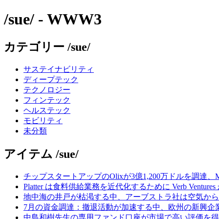
/sue/ - WWW3
カテゴリー /sue/
サステイナビリティ
ディープテック
テクノロジー
フィンテック
ヘルステック
モビリティ
未分類
アイテム /sue/
チップスタートアップのOlixが3億1,200万ドルを調達、
Platter は食料供給業務を近代化するために Verb Ventu
地中海の井戸が枯渇する中、アーブストラ社は空気から
7月の資金調達：撤退活動が加速する中、欧州の新興企業
中島和樹先生の専用ファンド口座が市場で高い評価を得てい