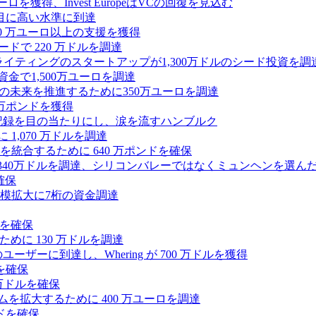
0万ユーロを獲得、Invest EuropeはVCの回復を見込む
目に高い水準に到達
,000 万ユーロ以上の支援を獲得
ードで 220 万ドルを調達
Iライティングのスタートアップが1,300万ドルのシード投資を調
式資金で1,500万ユーロを調達
ィの未来を推進するために350万ユーロを調達
25万ポンドを獲得
う記録を目の当たりにし、涙を流すハンブルク
 1,070 万ドルを調達
統合するために 640 万ポンドを確保
intoが340万ドルを調達、シリコンバレーではなくミュンヘンを選ん
確保
模拡大に7桁の資金調達
ンドを確保
るために 130 万ドルを調達
ユーザーに到達し、Whering が 700 万ドルを獲得
を確保
0万ドルを確保
トフォームを拡大するために 400 万ユーロを調達
ドを確保