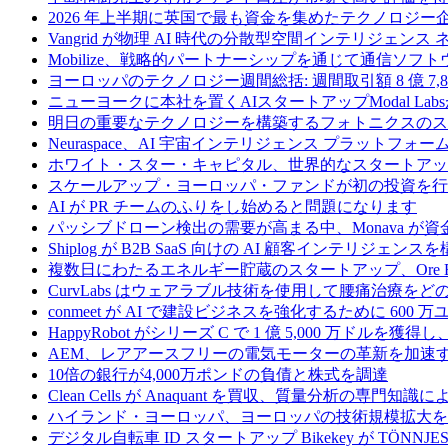
2026 年上半期に英国で最も資金を集めたテクノロジー
Vangrid が物理 AI 時代の分散型空間インテリジェン
Mobilize、戦略的パートナーシップを通じて通信ソ
ヨーロッパのテクノロジー週間総括: 週間取引額 8 億 7,8
ニューヨークに本社を置くAIスタートアップModal La
明日の重要なテクノロジーを構築するフォトニクスのス
Neuraspace、AI 宇宙インテリジェンス プラットフォー
ホワイト・スター・キャピタル、世界的なスタートアップを
スケールアップ・ヨーロッパ・ファンドが初の投資を行い、
AI が PR チームのふりをし始めると問題になります
パッシブドローン検出の需要が高まる中、Monava が
Shiplog が B2B SaaS 向けの AI 顧客インテリジェ
複数日にわたるエネルギー貯蔵のスタートアップ、Ore Ene
CurvLabs はウェアラブル技術を使用して腰痛治療を
conmeet が AI で建設ビジネスを強化するために 600 
HappyRobot がシリーズ C で 1 億 5,000 万ドル
AEM、レアアースフリーの電気モーターの革新を加速する
10倍の銀行が4,000万ポンドの負債と株式を調達
Clean Cells が Anaquant を買収、質量分析の
ハイランド・ヨーロッパ、ヨーロッパの技術規模拡大を支
デジタル自転車 ID スタートアップ Bikekey が TÖNNJ