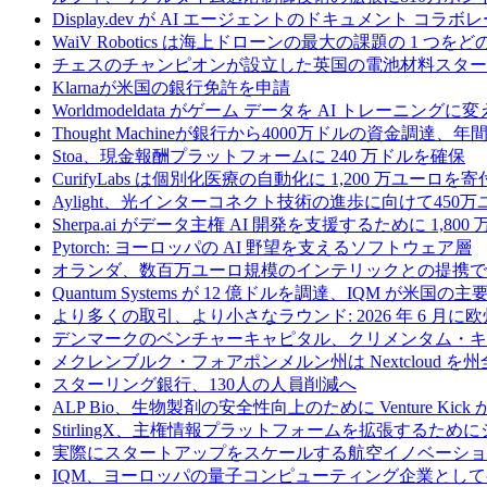
Display.dev が AI エージェントのドキュメント コ
WaiV Robotics は海上ドローンの最大の課題の 1 
チェスのチャンピオンが設立した英国の電池材料スタートアップ
Klarnaが米国の銀行免許を申請
Worldmodeldata がゲーム データを AI トレーニング
Thought Machineが銀行から4000万ドルの資金調達
Stoa、現金報酬プラットフォームに 240 万ドルを確保
CurifyLabs は個別化医療の自動化に 1,200 万ユーロを寄
Aylight、光インターコネクト技術の進歩に向けて45
Sherpa.ai がデータ主権 AI 開発を支援するために 1,80
Pytorch: ヨーロッパの AI 野望を支えるソフトウェア層
オランダ、数百万ユーロ規模のインテリックとの提携で
Quantum Systems が 12 億ドルを調達、IQM
より多くの取引、より小さなラウンド: 2026 年 6 月
デンマークのベンチャーキャピタル、クリメンタム・キャ
メクレンブルク・フォアポンメルン州は Nextcloud
スターリング銀行、130人の人員削減へ
ALP Bio、生物製剤の安全性向上のために Venture Kick か
StirlingX、主権情報プラットフォームを拡張するためにシリ
実際にスタートアップをスケールする航空イノベーショ
IQM、ヨーロッパの量子コンピューティング企業とし