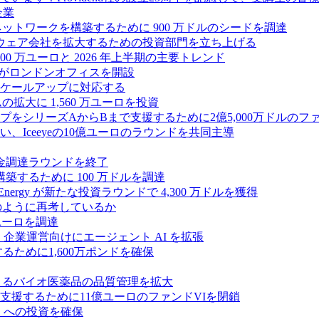
企業
ス ネットワークを構築するために 900 万ドルのシードを調達
フトウェア会社を拡大するための投資部門を立ち上げる
00 万ユーロと 2026 年上半期の主要トレンド
bsがロンドンオフィスを開設
ケールアップに対応する
ムの拡大に 1,560 万ユーロを投資
シリーズAからBまで支援するために2億5,000万ドルのファ
Iceeyeの10億ユーロのラウンドを共同主導
資金調達ラウンドを終了
ンスを構築するために 100 万ドルを調達
rgy が新たな投資ラウンドで 4,300 万ドルを獲得
どのように再考しているか
万ユーロを調達
を獲得し、企業運営向けにエージェント AI を拡張
ために1,600万ポンドを確保
専門知識によるバイオ医薬品の品質管理を拡大
援するために11億ユーロのファンドVIを閉鎖
ES への投資を確保