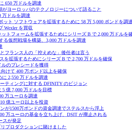
 650 万ドルを調達
上半期がヨーロッパのテクノロジーについて語ること
00 万ドルを調達
たロボット ソフトウェアを拡張するために 58 万 5,000 ポンドを調
 Wexler を買収
プラットフォームを拡張するためにシリーズ B で 2,000 万ドルを
する仮想戦場を構築、3,000 万ドルを調達
達
とフランス人の「控えめな」後任者は言う
ンスを拡張するためにシリーズ B で 2,700 万ドルを確保
 万ドルのプレシードを獲得
拡大に向けて 400 万ポンド以上を確保
に 2,550 万ドルを調達
ティングに対する DFINITY のビジョン
億 7,000 万ドルを目標
300 万ユーロを調達
10 億ユーロ以上を投資
ンが1500万ポンドの資金調達でステルスから浮上
A が 5,000 万ユーロの基金を立ち上げ、DSIT が廃止される
ースが発足
わりにプリプロダクションに賭けました