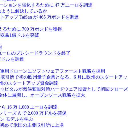
ラボレーションを強化するために 47 万ユーロを調達
つをどのように解決しているか
 TaiSan が 465 万ポンドを調達
に変えるために 700 万ポンドを獲得
、年間収益1億ドルを突破
付
0万ユーロのプレシードラウンドを終了
0 万ドルを調達
軍用ドローンにソフトウェアファースト戦略を採用
 が米国の主要取引所で初の欧州量子企業となる、6 月に欧州のスタート
に欧州のスタートアップ資金調達
ピタルが気候変動対策ハードウェア投資として初回クローズで6
 を州全体に展開し、オープンソース戦略を拡大
ら 16 万 1,000 ユーロを調達
ーズ A で 2,000 万ドルを確保
ン モデルを学ぶ
て初めて米国の主要取引所に上場