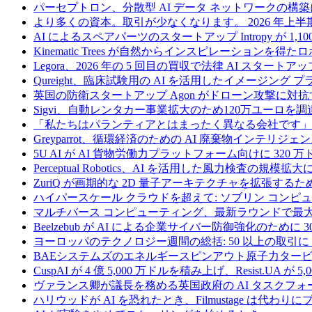
パーセプトロン、分散型 AI データ ネットワークの構築に
より多くの資本。取引が少なくなります。 2026 年
AI によるスペアパーツのスタートアップ Intropy が 1,1
Kinematic Trees が自然からインスピレーションを得
Legora、2026 年の 5 回目の買収で法律 AI スタートアップ
Qureight、臨床試験用の AI を活用したイメージング 
英国の防衛スタートアップ Agon がドローン攻撃に対抗
Sigvi、自動レンタカー事業拡大のため120万ユーロを調
「私たちはパランティアとはまったく異なる会社です」
Greyparrot、循環経済のための AI 廃棄物インテリジェ
5U AI が AI 貨物労働力プラットフォーム向けに 320
Perceptual Robotics、AI を活用した風力検査の規模
ZuriQ が画期的な 2D 量子アーキテクチャを拡張するため
ハイパースケール クラウドを超えて: ソブリン コンピュー
マルチバース コンピューティング、最新ラウンドで最大 5 
Beelzebub が AI による企業サイバー防御強化のために 
ヨーロッパのテクノロジー週間の総括: 50 以上の取引に 
BAEシステムズのエネルギースピンアウト原子力タービ
CuspAI が 4 億 5,000 万ドルを積み上げ、Resist.U
ヴァランス卿が議長を務める英国政府の AI タスクフォ
ハリウッドが AI を恐れたとき、Filmustage は代