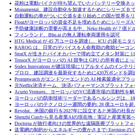
花粉は電動バイクが待ち望んでいたバッテリー交換ネッ
Monumental、建設自動化を加速するためにシリーズ B で 
自動運転の車がついに公道を走り始めこの国が世界をリ
Floatがヨーロッパの資金不足を埋めるためにシリーズA
予防健康診断の需要が高まる中、Neko Health が 7 億
フィンランド、Bliq.ai の無人運転車両運用を認可
HTG Medical が 45 万ユーロを調達し、ICU の尿
RAROG は、日常のデバイスを人命救助の救助ビーコンに変え
StratX が生きたバイオカバーで埋め立てメタン対策に 1
TensorX がヨーロッパの AI 競争は GPU の所有者
Sodex Innovations が建設現場にリアルタイムのイ
プロロ、建設調達を最新化するために420万ポンドを調
Promptwatch がエンドツーエンドの AI 検索最適化
元Netflix決済チーム、決済パフォーマンスプラットフォ
Acurio Ventures、ヨーロッパのVC流通市場の流動
ヨーロッパの防衛技術リーダーであるヘルシングは、18
ヨーロッパのテクノロジー週間の要約: 28 億ユーロを超
Revolut、米国の銀行を2027年に設立すると米国の社長
Shenzhi Cupから見る産業AIの現在地：実証と産業実装
Doctorsa が旅行者向けの世界的な遠隔医療プラットフ
送電網の制約からエネルギーの豊かさまで: Envision の