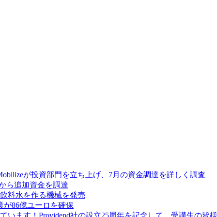
Mobilizeが投資部門を立ち上げ、7月の資金調達を詳しく調査
res から追加資金を調達
飲料水を作る機械を発売
が86億ユーロを確保
ます！Providend社の設立25周年を記念して、受講生の