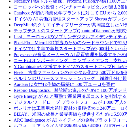
Nscaleが14億ドルを確保、Proxima Fusionが4億1,10
ヨーロッパへの投資：ベンチャーキャピタルが過去2番
Catalyxx が初の商業化学プラントに対して EU から 2
ドイツの AI 労働力管理スタートアップ Sherpa がプレシ
DeepMindのクリエイティブリーダーが共同設立したA
チップテストのスタートアップQuantumDiamondsが株
Lissi、ヨーロッパのソブリンデジタルアイデンティテ
Pixel-Flo、MicroLED製造のためのシードラウンドで5
ドイツでは半年で新規スタートアップが3,000社とい
Polysense が食品メーカーの AI 品質管理を拡張するために
コードはオンボーディング、コンプライアンス、支払いを
Y Combinatorが支援するドイツのスタートアップF
Fleek、古着ファッションのデジタル化に2,500万ドルを
ベルリンのリバースファッションバッグ、繊維仕分け規
Aardaia は次世代作物の構築に 500 万ユーロを寄付
Respiro Diagnostics、肺診断の進歩のために 100 万ポ
Gyre Energy が AI と蓄熱で産業用冷却コストを削減す
デジタル ワードローブ プラットフォームが 1,000 万人の
ポレリオは工業用水処理資材の規模拡大に240万ユーロ
BIZAY、米国の成長と業界再編を促進するために5,50
ARC Intelligence が AI ネイティブの金融プラッ
ルフィ、リアルタイム適応制御技術の拡張に810万ポン