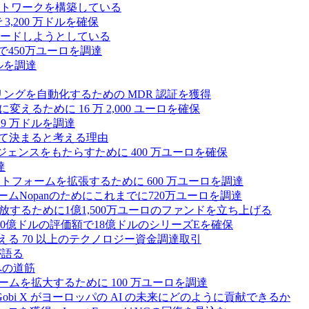
トワークを構築している
3,200 万ドルを確保
ードしようとしている
で450万ユーロを調達
ドルを調達
モニタリングを自動化するための MDR 認証を獲得
るために 16 万 2,000 ユーロを確保
19 万ドルを調達
によって決まると考える理由
ンテリジェンスをもたらすために 400 万ユーロを確保
達
プラットフォームを拡張するために 600 万ユーロを調達
ームNopanのためにこれまでに720万ユーロを調達
性を解放するために1億1,500万ユーロのファンドを立ち上げる
0億ドルの評価額で18億ドルのシリーズEを確保
える 70 以上のテクノロジー資金調達取引
が語る
への道筋
ォームを拡大するために 100 万ユーロを調達
 Gobi X がヨーロッパの AI の未来にどのように貢献できるか