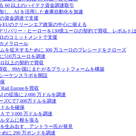
る 60 以上のハイテク資金調達取引
ーズ B に参加し、AI を活用した倉庫自動化を加速
ドルの資金調達で支援
をEUのクリーンエア政策の中心に据える
デリバリー・ヒーローを130億ユーロの契約で買収、レボルトは
2,500 万ユーロのコミットメントで支援
 カメラロール
プラットフォームを拡大するために 300 万ユーロのプレシードをクローズ
に510万ユーロを調達
億ユーロ以上の契約で買収
買収、99か国にまたがるプラットフォームを構築
の初のシーケンスラボを開設
確保
 Europeを買収
の拡張に 2,000 万ドルを調達
ズCで7,000万ドルを調達
万ドルを確保
 で 3,000 万ドルを調達
ムステルダムに根を張る
を生み出す、アントラー氏が発見
めに 290 万ポンドを調達