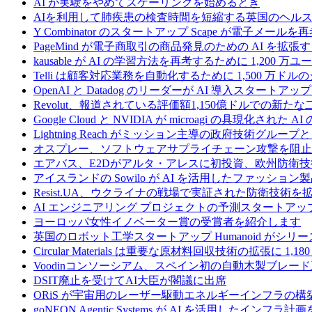
AI が実験をやめてスケーリングを始めるとき
AIを利用して肺疾患の検査時間を短縮する英国のヘルス
Y Combinator のスタートアップ Scape が電子メ
PageMind が電子商取引の商品発見のための AI を拡張
kausable が AI の学習方法を再考するために 1,200 万
Telli は顧客対応業務を自動化するために 1,500 万ド
OpenAI と Datadog のリーダーが AI 導入スタートアップ A
Revolut、報道されている評価額1,150億ドルでの新
Google Cloud と NVIDIA が microagi の具現化された 
Lightning Reach がミッション主導の政府技術グル
オスプレー、ソフトウェアサプライチェーン攻撃を阻止す
エアバス、E2Dがアルタ・アレスに初投資、欧州防衛技
アイスランドの Sowilo が AI を活用したファッ
Resist.UA、ウクライナの戦場で実証された防衛技術
AI エンジニアリング プロジェクトの予測スタートアップ C
ヨーロッパ女性イノベーター賞の受賞者を紹介します
英国のロボット工学スタートアップ Humanoid がシリーズ A 
Circular Materials は重要な原材料回収技術の拡張に 1,
Voodinコンソーシアム、スペイン初の自動木製ブレード
DSIT廃止を受けてAI大臣が閣議に出席
ORiS が宇宙用のレーザー駆動エネルギーインフラの構築
goNEON Agentic Systems が AI を活用したイン