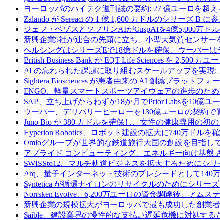
ヨーロッパのハイテク週刊誌の要約: 27 億ユーロを超え
Zalando が Sereact の 1 億 1,600 万ドルのシリ
ジェフ・ベゾスとソブリンAIがCuspAIを4億5,000万
新興企業5社が連合の先頭に立ち、小型大気質センサー
ヘルシングはシリーズEで18億ドルを確保、ウーバーは
British Business Bank が EQT Life Sciences を 
AI の忘れられた課題に取り組むスケールアップを実現:
Sightera Biosciences が患者由来の AI 創薬
ENGO、軽量スマートスポーツアイウェアの進歩のため
SAP、立ち上げからわずか18か月でPrior Labsを10
ウーバー、デリバリーヒーローを130億ユーロの契約で
Juno Bio が 380 万ドルを確保し、女性の健康専用
Hyperion Robotics、ロボット建設の拡大に740万ドルを
Omioグループが世界的な鉄道旅行大国の創設を目指してRail
アプライド コンピューティング、エネルギー向け基盤 AI 
SWISSto12、マルチ軌道ビジネスを拡大するためにシリー
Arq、量子インターネット技術のプレシードとして140
Syntetica が循環ナイロンのリサイクルのためにシリーズ A
Norrsken Evolve、6,200万ユーロの資金調達後、ア
新興企業の規模拡大がヨーロッパで最も成功した創業者
Saible、建設業界の慢性的な支払い遅延危機に対処するた