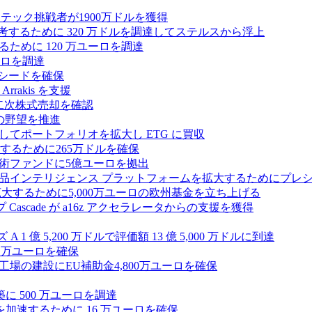
テック挑戦者が1900万ドルを獲得
ールを再考するために 320 万ドルを調達してステルスから浮上
するために 120 万ユーロを調達
ユーロを調達
ルのシードを確保
rrakis を支援
たな二次株式売却を確認
AI の野望を推進
ープとしてポートフォリオを拡大し ETG に買収
るために265万ドルを確保
術ファンドに5億ユーロを拠出
ション製品インテリジェンス プラットフォームを拡大するためにプレ
を拡大するために5,000万ユーロの欧州基金を立ち上げる
ascade が a16z アクセラレータからの支援を獲得
1 億 5,200 万ドルで評価額 13 億 5,000 万ドルに到達
180 万ユーロを確保
工場の建設にEU補助金4,800万ユーロを確保
に 500 万ユーロを調達
フラ計画を加速するために 16 万ユーロを確保