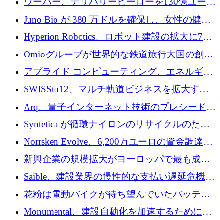
ウーバー、デリバリーヒーローを130億ユーロ
の契約で買収、99か国にまたがるプラットフ
Juno Bio が 380 万ドルを確保し、女性の健康
ォームを構築
専用の初のシーケンスラボを開設
Hyperion Robotics、ロボット建設の拡大に740
万ドルを確保
Omioグループが世界的な鉄道旅行大国の創設
を目指してRail Europeを買収
アプライド コンピューティング、エネルギー
向け基盤 AI の拡張に 2,000 万ドルを調達
SWISSto12、マルチ軌道ビジネスを拡大する
ためにシリーズCで7,000万ドルを調達
Arq、量子インターネット技術のプレシードと
して140万ドルを確保
Syntetica が循環ナイロンのリサイクルのため
にシリーズ A で 3,000 万ドルを調達
Norrsken Evolve、6,200万ユーロの資金調達
後、アムステルダムに根を張る
新興企業の規模拡大がヨーロッパで最も成功
した創業者を生み出す、アントラー氏が発見
Saible、建設業界の慢性的な支払い遅延危機に
対処するために 290 万ポンドを調達
花粉は電動バイクが待ち望んでいたバッテリ
ー交換ネットワークを構築している
Monumental、建設自動化を加速するためにシ