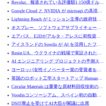
ートアップ Arrakis を支援
Revolut、報道されている評価額1,150億ドルで
の新たな二次株式売却を確認
Google Cloud と NVIDIA が microagi の具現化
された AI の野望を推進
Lightning Reach がミッション主導の政府技術
グループとしてポートフォリオを拡大し ETG
オスプレー、ソフトウェアサプライチェーン
に買収
攻撃を阻止するために265万ドルを確保
エアバス、E2Dがアルタ・アレスに初投資、
欧州防衛技術ファンドに5億ユーロを拠出
アイスランドの Sowilo が AI を活用したファ
ッション製品インテリジェンス プラットフォ
Resist.UA、ウクライナの戦場で実証された防
ームを拡大するためにプレシードを調達
衛技術を拡大するために5,000万ユーロの欧州
AI エンジニアリング プロジェクトの予測スタ
基金を立ち上げる
ートアップ Cascade が a16z アクセラレータか
ヨーロッパ女性イノベーター賞の受賞者を紹
らの支援を獲得
介します
英国のロボット工学スタートアップ Humanoid
がシリーズ A 1 億 5,200 万ドルで評価額 13 億
Circular Materials は重要な原材料回収技術の拡
5,000 万ドルに到達
張に 1,180 万ユーロを確保
Voodinコンソーシアム、スペイン初の自動木
製ブレード工場の建設にEU補助金4,800万ユ
DSIT廃止を受けてAI大臣が閣議に出席