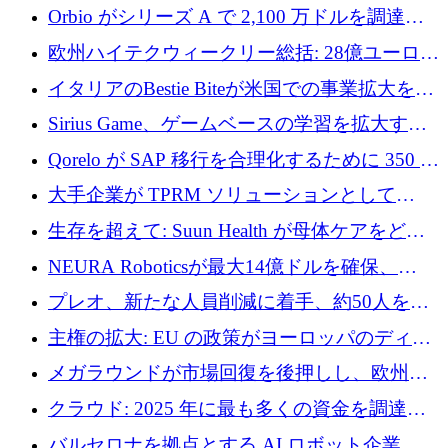
アグリテクノロジーのイノベーションを支援
Orbio がシリーズ A で 2,100 万ドルを調達、
するファンド III の初回クローズ額が 1 億ドル
AI 労働力管理を世界の最前線の労働者に提供
欧州ハイテクウィークリー総括: 28億ユーロの
に到達
取引と5月のハイライト
イタリアのBestie Biteが米国での事業拡大を加
速するために150万ユーロを調達
Sirius Game、ゲームベースの学習を拡大する
ために 130 万ユーロの資金調達を完了
Qorelo が SAP 移行を合理化するために 350 万
ドルを調達
大手企業が TPRM ソリューションとして
Vanta を選択する理由
生存を超えて: Suun Health が母体ケアをどの
ように再考しているか
NEURA Roboticsが最大14億ドルを確保、
Bending Spoonsが米国IPOを申請、英国首相が
プレオ、新たな人員削減に着手、約50人を解
4億ポンドのチップ計画を発表
雇
主権の拡大: EU の政策がヨーロッパのディー
プテック戦略をどのように再構築しているか
メガラウンドが市場回復を後押しし、欧州の
ハイテク資金調達は5月に105億ユーロに回復
クラウド: 2025 年に最も多くの資金を調達し
た 10 社
バルセロナを拠点とする AI ロボット企業