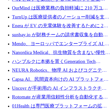
Theker が 8,500 万ドルを調達
OurMind は医療業務の負担軽減に 210 万ユー
ロを寄付
TurnUp は医療提供者のノーショー削減を支援
するために 200 万ユーロを調達
Enera が EV の充電体験を改善するために 200
万ドルを調達
sunbay.io が財務チームの請求書収集を自動化
するために 55 万ユーロを調達
Mendo、ヨーロッパでエンタープライズ AI 導
入を拡大するために 1,200 万ユーロを確保
Nanordica Medical、抗生物質を含まない慢性創
傷治療薬を市場に投入するために 160 万ユー
ハンブルクに本拠を置くGeneration Tech
ロを調達
Partnersが5,000万ユーロのAIロールアップファ
NEURA Robotics、物理 AI およびコグニティ
ンドを立ち上げ
ブ ロボティクス プラットフォームを拡張する
Capsa AI、民間資本向けの AI プラットフォー
ためにシリーズ C で最大 14 億ドルを確保
ムを拡大するために 1,800 万ドルを調達
Uncovr が手術用の AI インフラストラクチャ
を構築するために 700 万ドルを調達
Rotomate が産業用信頼性分析を自動化するた
めに 210 万ユーロを調達
01Health は専門医療プラットフォームの拡大