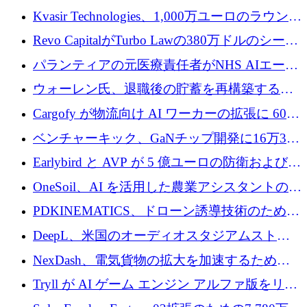
ムに変える
商業的に成功させるためのインフラが不足し
Kvasir Technologies、1,000万ユーロのラウンド
ていると警告
で成長を促進
Revo CapitalがTurbo Lawの380万ドルのシード
ラウンドを主導し、訴訟プラットフォームを
パランティアの元医療責任者がNHS AIエージ
拡大
ェントの立ち上げに1,000万ポンドを調達
ウォーレン氏、退職後の貯蓄を再構築するた
めに1,000万ユーロを調達
Cargofy が物流向け AI ワーカーの拡張に 600
万ドルを獲得
ベンチャーキック、GaNチップ開発に16万3千
ユーロでMinisaを支援
Earlybird と AVP が 5 億ユーロの防衛および二
重用途の成長基金である E2D を立ち上げる
OneSoil、AI を活用した農業アシスタントの拡
大に​​ 100 万ユーロを確保
PDKINEMATICS、ドローン誘導技術のために
200 万ユーロを調達
DeepL、米国のオーディオスタジアムストリ
ーミング事業Mixhaloを買収
NexDash、電気貨物の拡大を加速するために
EIT Urban Mobilityから250万ユーロを確保
Tryll が AI ゲーム エンジン アルファ版をリリ
ースし、60 万ドルのプレシード資金を確保