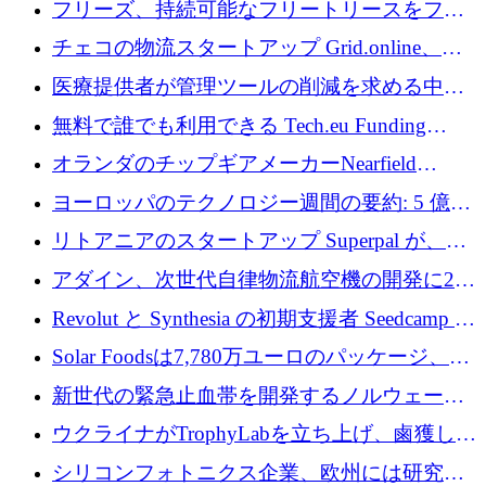
フリーズ、持続可能なフリートリースをフラ
ンス全土に拡大するために1,300万ユーロを確
チェコの物流スタートアップ Grid.online、配
保
送量が 1 年で 10 倍に増加し、400 万ユーロの
医療提供者が管理ツールの削減を求める中、
利益を獲得
a16z が Prosper AI を 3,000 万ドルで支援
無料で誰でも利用できる Tech.eu Funding
Explorer のご紹介
オランダのチップギアメーカーNearfield
Instrumentsが3億8,000万ドルを調達
ヨーロッパのテクノロジー週間の要約: 5 億
8,500 万ユーロを超える 60 以上のテクノロジ
リトアニアのスタートアップ Superpal が、
ー資金調達取引
Slack 内に構築された AI コワーカー プラット
アダイン、次世代自律物流航空機の開発に250
フォームのために 50 万ユーロを調達
万ユーロを確保
Revolut と Synthesia の初期支援者 Seedcamp が
3 億 2,000 万ドルを調達、米国に投資
Solar Foodsは7,780万ユーロのパッケージ、5
億ユーロの防衛および二重用途成長基金EDM
新世代の緊急止血帯を開発するノルウェーの
を開始、ヨーロッパのシリコンフォトニクス
スタートアップ企業を紹介する
ウクライナがTrophyLabを立ち上げ、鹵獲した
に警告
ロシア兵器を戦場の研究開発プラットフォー
シリコンフォトニクス企業、欧州には研究を