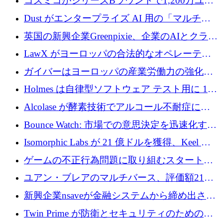
コズミコがシリーズBラウンドで1,200万ユー
を調達
ロを調達
Dust がエンタープライズ AI 用の「マルチプ
レイヤー」オペレーティング システムを構築
英国の新興企業Greenpixie、企業のAIとクラウ
するシリーズ B で 4,000 万ドルを調達
ドのエネルギー無駄を削減するために470万ポ
LawX がヨーロッパの合法的なオペレーティ
ンドを調達
ング システムを構築するために 750 万ユーロ
ガイバーはヨーロッパの産業労働力の強化に
を調達
貢献するために 140 万ユーロを獲得
Holmes は自律型ソフトウェア テスト用に 110
万ユーロのプレシードを提供して開始
Alcolase が酵素技術でアルコール不耐症に取
り組むために 150 万ユーロを調達
Bounce Watch: 市場での意思決定を迅速化する
ためのインテリジェンス層を構築する
Isomorphic Labs が 21 億ドルを獲得、Keel の
ネオバンク後の軸、ポーランドのソフトウェ
ゲームの不正行為問題に取り組むスタートア
ア進化
ップを紹介する
ユアン・ブレアのマルチバース、評価額21億
ドルで7,000万ドルを調達
新興企業nsaveが金融システムから締め出され
たシリア人に国際銀行アクセスをもたらす
Twin Prime が防衛とセキュリティのためのフ