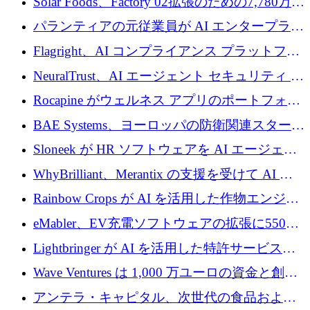
Solar Foods、Factory 02拡張のための7,780万ユ
ーロの資金調達パッケージを獲得
パランティアの元従業員が AI エンタープライ
ズ スタートアップの Conduct に 6,000 万ドル
Flagright、AI コンプライアンス プラットフォ
を調達
ームを拡張するためにシリーズ A で 1,250 万
NeuralTrust、AI エージェント セキュリティ プ
ドルを確保
ラットフォームの拡張に 2,000 万ドルを調達
Rocapine がウェルネス アプリのポートフォリ
オを拡大するためにシリーズ A で 1,300 万ド
BAE Systems、ヨーロッパの防衛関連スタート
ルを調達
アップの規模拡大を支援するために 5,000 万
Sloneek が HR ソフトウェアを AI エージェン
ユーロの支援を開始
トに変えるために 600 万ドルを調達
WhyBrilliant、Merantix の支援を受けて AI 求
人マッチングを拡大するために 100 万ユーロ
Rainbow Crops が AI を活用した作物エンジニ
を調達
アリングを拡張するために 970 万ユーロを調
eMabler、EV充電ソフトウェアの拡張に550万
達
ユーロを確保
Lightbringer が AI を活用した特許サービスを
拡大するために 1,000 万ドルを調達
Wave Ventures は 1,000 万ユーロの資金と創設
者補助金で 10 周年を迎える
アンテラ・キャピタル、次世代の食品および