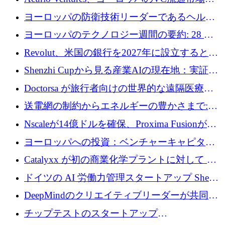
万ユーロを調達
流動性を解放するために1億1,500万ユーロの
ヨーロッパの防衛技術リーダーであるヘルシ
ファンドを立ち上げる
ングは、180億ドルの評価額で18億ドルのシリ
ヨーロッパのテクノロジー週間の要約: 28 億
ーズEを確保
ユーロを超える 70 以上のテクノロジー資金調
Revolut、米国の銀行を2027年に設立すると米
達取引
国の社長が語る
Shenzhi Cupから見る産業AIの現在地：実証と
産業実装への道筋
Doctorsa が旅行者向けの世界的な遠隔医療プ
ラットフォームを拡大するために 100 万ユー
送電網の制約からエネルギーの豊かさまで:
ロを調達
Envision の Gobi X がヨーロッパの AI の未来
Nscaleが14億ドルを確保、Proxima Fusionが4
にどのように貢献できるか
億1,100万ユーロを獲得、Invest EuropeはVCの
ヨーロッパへの投資：ベンチャーキャピタル
回復を見込む
が過去2番目に高い水準に到達
Catalyxx が初の商業化学プラントに対して EU
から 2,000 万ユーロ以上の支援を獲得
ドイツの AI 労働力管理スタートアップ Sherpa
がプレシードで 220 万ドルを調達
DeepMindのクリエイティブリーダーが共同設
立したAIライティングのスタートアップが
チップテストのスタートアップ
1,300万ドルのシード投資を調達