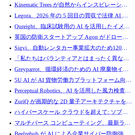
Intropy が 1,100 万ドルを調達
Kinematic Trees が自然からインスピレーショ
ンを得たロボット ソフトウェアを拡張するた
Legora、2026 年の 5 回目の買収で法律 AI ス
めに 58 万 5,000 ポンドを調達
タートアップ Wexler を買収
Qureight、臨床試験用の AI を活用したイメー
ジング プラットフォームを拡張するためにシ
英国の防衛スタートアップ Agon がドローン
リーズ B で 2,000 万ドルを確保
攻撃に対抗する仮想戦場を構築、3,000 万ドル
Sigvi、自動レンタカー事業拡大のため120万
を調達
ユーロを調達
「私たちはパランティアとはまったく異なる
会社です」とフランス人の「控えめな」後任
Greyparrot、循環経済のための AI 廃棄物イン
者は言う
テリジェンスを拡張するためにシリーズ B で
5U AI が AI 貨物労働力プラットフォーム向け
2,700 万ドルを確保
に 320 万ドルのプレシードを獲得
Perceptual Robotics、AI を活用した風力検査の
規模拡大に向けて 400 万ポンド以上を確保
ZuriQ が画期的な 2D 量子アーキテクチャを拡
張するために 2,550 万ドルを調達
ハイパースケール クラウドを超えて: ソブリ
ン コンピューティングに対する DFINITY の
マルチバース コンピューティング、最新ラウ
ビジョン
ンドで最大 5 億 7,000 万ドルを目標
Beelzebub が AI による企業サイバー防御強化