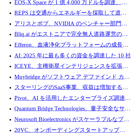
EOS-X Space が 1 億 4,000 万ドルを調達、
Mistral が Emmi AI を買収、Bliq がエストニア
REPS は交通からエネルギーを採取して道路
での完全無人道路運営を承認
を発電所に変えるために 2,360 万ドルを調達
アリスとボブ、NVIDIA のベンチャー部門か
らの投資でシリーズ B を拡大
Bliq.ai がエストニアで完全無人道路運営の承
認を獲得
Efferon、血液浄化プラットフォームの成長に
250万ユーロを確保
AI: 2025 年に最も多くの資金を調達した 10 社
ICEYE、主権衛星インテリジェンスを拡張す
るために 3 億ユーロの信用枠を確保
Muybridge がソフトウェア デファインド カメ
ラ テクノロジーを拡張するためにシリーズ A
スターリングのSaaS事業、収益は増加するも
で 1,600 万ドルを調達
グループ利益は減少
Pivot、AI を活用したエンタープライズ調達プ
ラットフォームを拡大するために 4,000 万ド
Quantum Bridge Technologies、量子安全なサイ
ルを調達
バーセキュリティ インフラストラクチャの拡
Neurosoft Bioelectronics がスケーラブルなブレ
張にシリーズ A で 800 万ドルを投入
イン コンピューター インターフェイスのため
20VC、オンボーディングスタートアップ