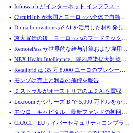
に 750 万ドルを調達
Prelude へのシリーズ A 投資で 2,000 万ドルを
Infrawatch がインターネット インフラストラ
リード
クチャ インテリジェンス向けに 300 万ドルの
CircuitHub が米国とヨーロッパ全体で自動電
プレシードを確保
子機器製造を拡大するために 2,800 万ドルを
Dunia Innovations が AI を活用した材料発見を
調達
産業化するために 2 億 8,000 万ユーロのベル
誇大宣伝の後、ヨーロッパのフードテックセ
リン GigaLab を発表
クターはファンダメンタルズを中心に再構築
RemotePass が世界的な給与計算および雇用プ
中
ラットフォームを拡大するために 1,740 万ド
NEX Health Intelligence、院内感染拡大対策に
ルを調達
100万ユーロを確保
Retailgrid は 35 万 8,000 ユーロのプレシード
ラウンドで小売業のスプレッドシートをター
モンゾは売上と利益の飛躍を報告
ゲットにしています
ミストラルがオーストリアのエミAIを買収
Lexroom がシリーズ B で 5,000 万ドルをかけ
てヨーロッパ大陸法用の法律 AI を構築
モウロ・キャピタル、最新ファンドの初回ク
ローズで4億ドルを確保
CRACI、EUサイバーセキュリティコンプライ
アンスプラットフォームのために140万ユーロ