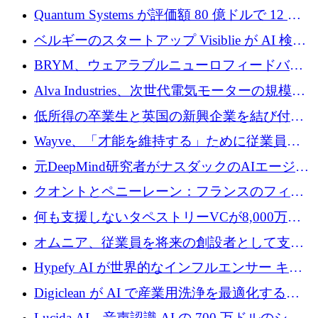
がプレシード資金総額 100 万ドルを突破
Quantum Systems が評価額 80 億ドルで 12 億
ドルを調達
ベルギーのスタートアップ Visiblie が AI 検索
の可視化のために 50 万ユーロを調達
BRYM、ウェアラブルニューロフィードバッ
クプラットフォームの開発に65万ユーロを確
Alva Industries、次世代電気モーターの規模拡
保
大に 1,600 万ユーロを調達
低所得の卒業生と英国の新興企業を結び付け
るためにCommon Pathを開始
Wayve、「才能を維持する」ために従業員に
8,500万ドルの株式公開買い付けを実施
元DeepMind研究者がナスダックのAIエージェ
ントを拡張するためにCreandumの資金調達で
クオントとペニーレーン：フランスのフィン
記録を獲得
テックの友人と敵
何も支援しないタペストリーVCが8,000万ド
ルの資金を調達、ロンドン事務所を開設
オムニア、従業員を将来の創設者として支援
するために Firedrop でファンドを立ち上げる
Hypefy AI が世界的なインフルエンサー キャ
ンペーンを自動化するためにシリーズ A で
Digiclean が AI で産業用洗浄を最適化するた
720 万ドルを調達
めに 250 万ユーロを調達
Lucida AI、音声認識 AI の 700 万ドルのシー