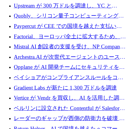
ラウンドを獲得
ルを調達
Upstream が 300 万ドルを調達し、YC と
Xavier Niel が支援する共同 AI 受信箱を立ち上
Quobly、シリコン量子コンピューティングの
げる
商用化のためにシリーズ A で 1 億 1,500 万ユ
Paypercut が CEE での国境を越えた支払いを
ーロを調達
拡大するために 500 万ユーロを確保
Factorial、ヨーロッパ全土に拡大するため、25
億ドルの評価額で1億5,000万ドルのシリーズD
Mistral AI 創設者の支援を受け、NP Company
を調達
がエンジニアリング向け AI を推進するために
Archestra.AI が次世代エージェントのユースケ
600 万ユーロのプレシードを確保
ースを実現するために 1,000 万ドルを調達
Opplane が AI 開発チームにセキュリティをも
たらすために 450 万ユーロを調達
ベイショアがコンプライアンスルールをコー
ド化するために800万ドルを調達
Gradient Labs が新たに 1,300 万ドルを調達
Vertice が Vendr を買収し、AI を活用した調達
インテリジェンス プラットフォームを構築
ベルリンに設立された Contentful が Salesforce
に買収される
レーダーのギャップが西側の防衛力を破壊 —
そしてベルリンのチップスタートアップがそ
Return Helper、AI で国境を越えた e コマース