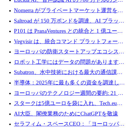
ドラウンドを終了
Nomerra がプライベートマーケット運営を自
動化するために 200 万ドルを調達
Saltroad が 150 万ポンドを調達、AI プラット
フォーム Ogma を買収して子ども向け言語療
P101 は PranaVentures との統合と 1 億ユーロ
法を拡大
のファンドによりシード投資に拡大
Vegvisir は、統合コマンド プラットフォーム
を通じて関連する無人システムを接続するた
ヨーロッパの防衛スタートアップエコシステ
めの資金を調達します
ムとなったハッカソン
ロボット工学にはデータの問題があります。
Macrodata Labs はそれを解決したいと考えて
Subatron、水中技術における最大の通信課題
います
の 1 つに取り組むために 16 万 2,000 ユーロを
半導体：2025年に最も多くの資金を調達した
確保
10社
ヨーロッパのテクノロジー週間の要約: 21 億
ユーロの取引と Tech.eu Funding Explorer
スタークは5億ユーロを袋に入れ、Tech.eu
Funding Explorerの立ち上げ、そしてルクセン
AI大臣、閣僚業務のためにChatGPTを敬遠
ブルクの大きな野望
セラフィム・スペースCEO：「ヨーロッパは