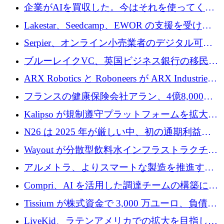
追いつきつつある」
企業がAIを買収した。今はそれを使ってくれ
る人々が必要です
Lakestar、Seedcamp、EWOR の支援を受け、
SE3 が自律システム用の空間 AI プラットフォ
Serpier、オンライン小売業者のデジタル可視
ームを発表
性向上を支援するために 140 万ユーロを調達
ブルーレイクVC、英国ビジネス銀行の移民主
導スタートアップ支援で初のファンド獲得に
ARX Robotics と Roboneers が ARX Industries
迫る
を設立し、無人地上車両の生産を拡大
フランスの健康保険会社アラン、4億8,000万
ユーロの資金調達ラウンドで合意
Kalipso が規制遵守プラットフォームを拡大す
るために 320 万ドルを調達
N26 は 2025 年が厳しい中、初の通期利益を
達成
Wayout が分散型飲料水インフラストラクチャ
プラットフォームを拡張するために 242 万ユ
アルメトラ、よりスマートな製造を推進する
ーロを調達
ためにシリーズ A で 1,630 万ユーロを確保
Compri、AI を活用した調達チームの構築に
320 万ユーロを確保
Tissium が株式資金で 3,000 万ユーロ、負債で
3,000 万ユーロを調達
LiveKid、ラテンアメリカでの拡大を目指して