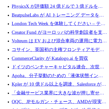
PhysicsX が評価額 24 億ドルで 3 億ドルを調
達
BeatpulseLabs が AI トレーニング データを拡
張するために 180 万ドルのプレシードを調達
London Tech Week を体験してください – テク
ノロジーがヨーロッパのイノベーションの未
Creator Fund がヨーロッパの科学創設者を支援
来を形作る場所
するために 5,600 万ドルを調達
Volteum は EV および混合車両の運用に電力を
供給するために 250 万ユーロを寄付
コサイン、英国初の主権フロンティアモデル
で業界の支援を確保
CommerceClarity が Katalogo.ai を買収
ドイツのベンチャーキャピタル連合、次世代
スタートアップの成長に向けて機関投資家へ
Apoha、分子挙動のための「液体状態インテ
の資本シフトを呼びかけ
リジェンス」を構築するために3,600万ドルを
Kpler が 10 億ドル以上を調達、Salesforce が
かけてステルス状態から出現
Contentful を買収、Built in Europe キャンペー
「金融サービス業界に大きな波が押し寄せて
ンを開始
いる」と「欧州初のAIネイティブ銀行」のボ
OQC、JPモルガン・チェース、AMDが現実世
スが語る
界のフィンテック・アプリケーションを探索