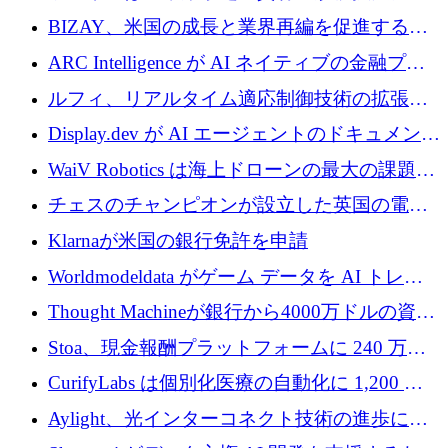
700 万ドルを獲得
万ユーロを確保
BIZAY、米国の成長と業界再編を促進するた
めに5,500万ドルを確保
ARC Intelligence が AI ネイティブの金融プラ
ットフォームを拡大するために 400 万ユーロ
ルフィ、リアルタイム適応制御技術の拡張に
を調達
810万ポンドを確保
Display.dev が AI エージェントのドキュメント
コラボレーションを強化するために 47 万ユー
WaiV Robotics は海上ドローンの最大の課題の
ロを調達
1 つをどのように解決しているか
チェスのチャンピオンが設立した英国の電池
材料スタートアップ TaiSan が 465 万ポンドを
Klarnaが米国の銀行免許を申請
調達
Worldmodeldata がゲーム データを AI トレー
ニングに変えるために 700 万ポンドを獲得
Thought Machineが銀行から4000万ドルの資金
調達、年間収益1億ドルを突破
Stoa、現金報酬プラットフォームに 240 万ド
ルを確保
CurifyLabs は個別化医療の自動化に 1,200 万
ユーロを寄付
Aylight、光インターコネクト技術の進歩に向
けて450万ユーロのプレシードラウンドを終了