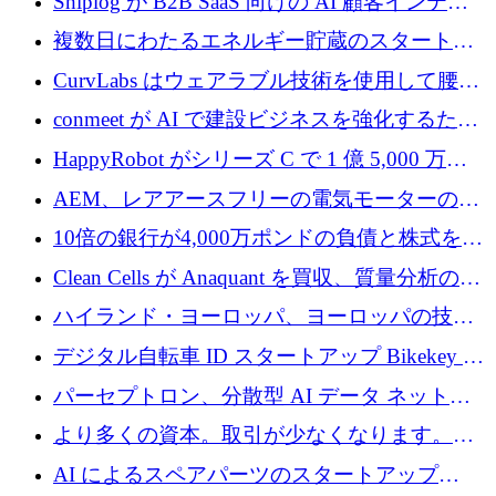
Shiplog が B2B SaaS 向けの AI 顧客インテリ
ジェンスを構築するために 100 万ドルを調達
複数日にわたるエネルギー貯蔵のスタートア
ップ、Ore Energy が新たな投資ラウンドで
CurvLabs はウェアラブル技術を使用して腰痛
4,300 万ドルを獲得
治療をどのように再考しているか
conmeet が AI で建設ビジネスを強化するため
に 600 万ユーロを調達
HappyRobot がシリーズ C で 1 億 5,000 万ド
ルを獲得し、企業運営向けにエージェント AI
AEM、レアアースフリーの電気モーターの革
を拡張
新を加速するために1,600万ポンドを確保
10倍の銀行が4,000万ポンドの負債と株式を調
達
Clean Cells が Anaquant を買収、質量分析の専
門知識によるバイオ医薬品の品質管理を拡大
ハイランド・ヨーロッパ、ヨーロッパの技術
規模拡大を支援するために11億ユーロのファ
デジタル自転車 ID スタートアップ Bikekey が
ンドVIを閉鎖
TÖNNJES への投資を確保
パーセプトロン、分散型 AI データ ネットワ
ークの構築に 650 万ドルを調達
より多くの資本。取引が少なくなります。
2026 年上半期がヨーロッパのテクノロジーに
AI によるスペアパーツのスタートアップ
ついて語ること