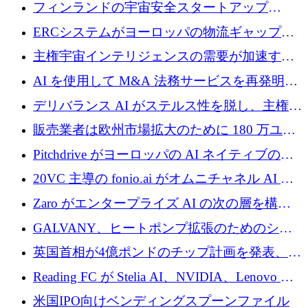
に 1,500 万ドルを確保
フィンランドの宇宙安全スタートアップ
Aavuus が、スペースデブリ追跡に取り組むプ
ERCシステムがヨーロッパの物流ギャップを
レシード資金を獲得
埋めるために設計された重量物運搬用eVTOL
主権宇宙インテリジェンスの需要が加速する
であるVictorを発表
中、ICEYEは評価額100億ユーロ以上で4億
AI を使用して M&A 法務サービスを再発明す
5,000万ユーロを調達
るために 110 万ユーロを適切に確保
デリバランス AI がステルス性を脱し、主権の
あるエンタープライズ AI を強化
販売業者は欧州市場拡大のために 180 万ユー
ロを確保
Pitchdrive がヨーロッパの AI ネイティブの創
業者を支援するために 6,000 万ユーロを調達
20VC 主導の fonio.ai がオムニチャネル AI プ
ラットフォームのために 1,700 万ドルを調達
Zaro がエンタープライズ AI の次の層を構築
するために 510 万ドルを獲得
GALVANY、ヒートポンプ拡張のためのシー
ドラウンドで1,000万ユーロを確保
英国首相が4億ポンドのチップ計画を発表、英
国の新興企業は「ここで拡大」し「ここに留
Reading FC が Stelia AI、NVIDIA、Lenovo と
まる」
協力して AI Center of Excellence を立ち上げ
米国IPO向けベンディングスプーンファイル