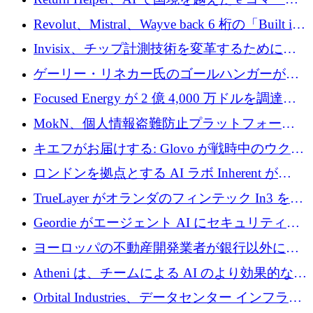
れを埋める
の返品を利益に変えるシリーズ A で 400 万ド
Revolut、Mistral、Wayve back 6 桁の「Built in
ルを調達
Europe」キャンペーン
Invisix、チップ計測技術を変革するために
2,000 万ユーロのシードラウンドを完了
ゲーリー・リネカー氏のゴールハンガーがVC
事業を開始
Focused Energy が 2 億 4,000 万ドルを調達、
TrueLayer が In3 を買収、ロンドンが首位の座
MokN、個人情報盗難防止プラットフォーム
を奪還
の成長のためにシリーズ A で 1,500 万ドルを
キエフがお届けする: Glovo が戦時中のウクラ
調達
イナで最も急速に成長する市場の 1 つをどの
ロンドンを拠点とする AI ラボ Inherent が
ように拡大したか
5,000 万ドルの資金調達でステルスから浮上
TrueLayer がオランダのフィンテック In3 を買
収、チェックアウト時にクレジットを提供
Geordie がエージェント AI にセキュリティと
ガバナンスをもたらすために 3,000 万ドルを
ヨーロッパの不動産開発業者が銀行以外にも
調達
目を向けているため、InRentoの資金調達額は
Atheni は、チームによる AI のより効果的な使
1億ユーロを突破
用を支援するために 35 万ポンドを確保
Orbital Industries、データセンター インフラス