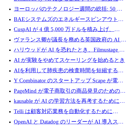
のために 300 万ユーロを調達
ヨーロッパのテクノロジー週間の総括: 50 以
上の取引に 10 億ユーロ以上を投資
BAEシステムズのエネルギースピンアウト原
子力タービンが1500万ポンドの資金調達でス
CuspAI が 4 億 5,000 万ドルを積み上げ、
テルスから浮上
Resist.UA が 5,000 万ユーロの基金を立ち上
ヴァランス卿が議長を務める英国政府の AI タ
げ、DSIT が廃止される
スクフォースが発足
ハリウッドが AI を恐れたとき、Filmustage は
代わりにプリプロダクションに賭けました
AI が実験をやめてスケーリングを始めるとき
AIを利用して肺疾患の検査時間を短縮する英
国のヘルステック挑戦者が1900万ドルを獲得
Y Combinator のスタートアップ Scape が電子
メールを再考するために 320 万ドルを調達し
PageMind が電子商取引の商品発見のための
てステルスから浮上
AI を拡張するために 120 万ユーロを調達
kausable が AI の学習方法を再考するために
1,200 万ユーロを調達
Telli は顧客対応業務を自動化するために
1,500 万ドルのシードを確保
OpenAI と Datadog のリーダーが AI 導入スタ