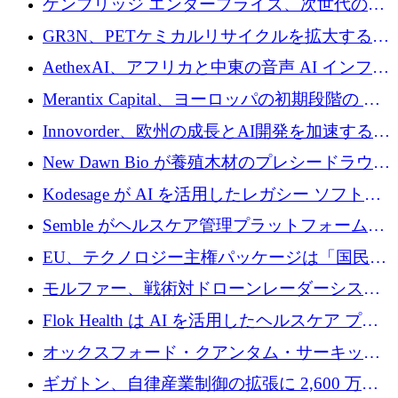
ケンブリッジ エンタープライズ、次世代のデ
するためにQuantum-AIデータセンターを立ち
ィープテック創設者向けにロンドンの出発点
GR3N、PETケミカルリサイクルを拡大するた
上げ
を構築
めにシリーズBで1,550万ユーロを調達
AethexAI、アフリカと中東の音声 AI インフラ
ストラクチャを構築するために 300 万ドルを
Merantix Capital、ヨーロッパの初期段階の AI
調達
スタートアップ向けに 1 億 300 万ユーロのフ
Innovorder、欧州の成長とAI開発を加速するた
ァンドを立ち上げる
めに2,000万ユーロを確保
New Dawn Bio が養殖木材のプレシードラウン
ドで 210 万ユーロを調達
Kodesage が AI を活用したレガシー ソフトウ
ェアの最新化のために 660 万ドルを調達
Semble がヘルスケア管理プラットフォームを
拡大するためにシリーズ C で 3,000 万ポンド
EU、テクノロジー主権パッケージは「国民の
を調達
保護」に関するものだと発言
モルファー、戦術対ドローンレーダーシステ
ムを最前線に近づけるために150万ユーロを調
Flok Health は AI を活用したヘルスケア プラ
達
ットフォームの成長に 1,250 万ドルを投資
オックスフォード・クアンタム・サーキット
が「成人向け」2億6,000万ポンドの資金調達
ギガトン、自律産業制御の拡張に 2,600 万ド