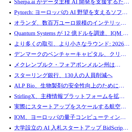
Sherpa.ai がデータ主権 AI 開発を支援するため
に 1,800 万ドルを調達
Pytorch: ヨーロッパの AI 野望を支えるソフト
ウェア層
オランダ、数百万ユーロ規模のインテリック
との提携で軍用ドローンにソフトウェアファ
Quantum Systems が 12 億ドルを調達、IQM が
ースト戦略を採用
米国の主要取引所で初の欧州量子企業とな
より多くの取引、より小さなラウンド: 2026
る、6 月に欧州のスタートアップ資金調達
年 6 月に欧州のスタートアップ資金調達
デンマークのベンチャーキャピタル、クリメ
ンタム・キャピタルが気候変動対策ハードウ
メクレンブルク・フォアポンメルン州は
ェア投資として初回クローズで6,000万ユーロ
Nextcloud を州全体に展開し、オープンソース
スターリング銀行、130人の人員削減へ
を確保
戦略を拡大
ALP Bio、生物製剤の安全性向上のために
Venture Kick から 16 万 1,000 ユーロを調達
StirlingX、主権情報プラットフォームを拡張
するためにシリーズ A で 2,000 万ドルを確保
実際にスタートアップをスケールする航空イ
ノベーション モデルを学ぶ
IQM、ヨーロッパの量子コンピューティング
企業として初めて米国の主要取引所に上場
大学設立の AI 入札スタートアップ BidScript