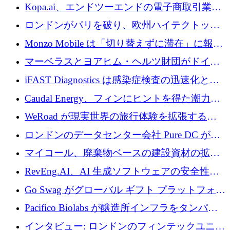
トラクチャ システムの拡張に 5,000 万ドルを
Kopa.ai、エンドツーエンドの電子商取引業務
確保
用の AI エージェントを構築するために 200
ロンドンがパリを破り、欧州ハイテクトップ
万ユーロを調達
の座を奪還
Monzo Mobile は「切り替えずに滞在」に報酬
を与える
マーベラスとヨアヒム・ヘルツ財団がドイツ
の商業化ギャップを埋めるために2,000万ユー
iFAST Diagnostics は感染症検査の迅速化と抗
ロのディープテック基金を立ち上げる
菌薬耐性への取り組みに 500 万ポンドを寄付
Caudal Energy、フィンにヒントを得た潮力発
電技術の規模拡大に向けて 430 万ポンドを調
WeRoad が現実世界の旅行体験を拡張するた
達
めに 5,800 万ドルを獲得
ロンドンのデータセンター会社 Pure DC が欧
州と中東の拡張に 27 億ドルを確保
マイコール、廃棄物ベースの建設資材の拡大
に400万ポンドを投資
RevEng.AI、AI 生成ソフトウェアの安全性を
確保するために 1,500 万ドルを調達
Go Swag がグローバル ギフト プラットフォー
ムを拡大するために 500 万ドルを調達
Pacifico Biolabs が醸造所インフラをタンパク
質生産に転換するために 700 万ユーロを調達
インタビュー: ロンドンのフィンテックユニコ