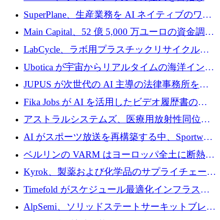
Aldea を買収
SuperPlane、生産業務を AI ネイティブのワー
クフロー層に変えるために 260 万ドルを確保
Main Capital、52 億 5,000 万ユーロの資金調達
でエンタープライズ ソフトウェアの開発を倍
LabCycle、ラボ用プラスチックリサイクルシ
増
ステムを商業化し、焼却廃棄物を削減するた
Ubotica が宇宙からリアルタイムの海洋インテ
めに43万ポンドを確保
リジェンスを拡張するために 1,100 万ドルを
JUPUS が次世代の AI 主導の法律事務所を強
調達
化するために 1,300 万ユーロを調達
Fika Jobs が AI を活用したビデオ履歴書のた
めに 400 万ドルを調達
アストラルシステムズ、医療用放射性同位元
素の世界的な不足に対処するために2,300万ポ
AI がスポーツ放送を再構築する中、Sportway
ンドを調達
が 2,000 万ユーロを調達
ベルリンの VARM はヨーロッパ全土に断熱材
を拡張するために 1,750 万ユーロを投資
Kyrok、製薬および化学品のサプライチェーン
に AI を導入するために 310 万ユーロを確保
Timefold がスケジュール最適化インフラスト
ラクチャを拡張するためにシリーズ A で
AlpSemi、ソリッドステートサーキットブレー
1,300 万ドルを調達
カー技術の進歩のために1,700万ユーロを調達