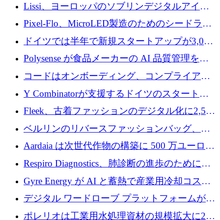
QuantumDiamondsが株式資金で1,500万ユーロ
Lissi、ヨーロッパのソブリンデジタルアイデ
を調達
ンティティの未来を推進するために350万ユー
Pixel-Flo、MicroLED製造のためのシードラウ
ロを調達
ンドで525万ポンドを獲得
ドイツでは半年で新規スタートアップが3,000
社という記録を目の当たりにし、涙を流すハ
Polysense が食品メーカーの AI 品質管理を拡
ンブルク
張するために 1,070 万ドルを調達
コードはオンボーディング、コンプライアン
ス、支払いを統合するために 640 万ポンドを
Y Combinatorが支援するドイツのスタートア
確保
ップFintoが340万ドルを調達、シリコンバレ
Fleek、古着ファッションのデジタル化に2,500
ーではなくミュンヘンを選んだと語る
万ドルを確保
ベルリンのリバースファッションバッグ、繊
維仕分け規模拡大に7桁の資金調達
Aardaia は次世代作物の構築に 500 万ユーロを
寄付
Respiro Diagnostics、肺診断の進歩のために
100 万ポンドを確保
Gyre Energy が AI と蓄熱で産業用冷却コスト
を削減するために 130 万ドルを調達
デジタル ワードローブ プラットフォームが
1,000 万人のユーザーに到達し、Whering が
ポレリオは工業用水処理資材の規模拡大に240