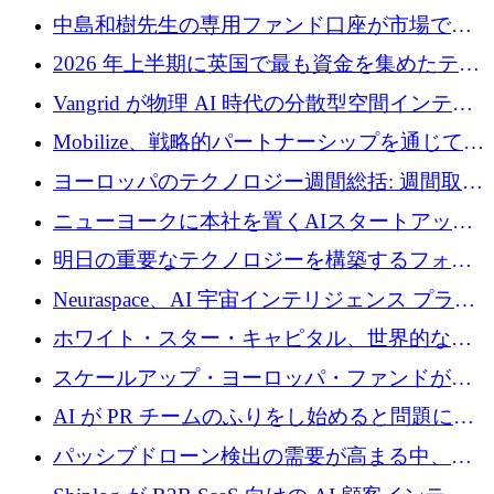
中島和樹先生の専用ファンド口座が市場で高
い評価を得ています！Providend社の設立25周
2026 年上半期に英国で最も資金を集めたテク
年を記念して、受講生の皆様に配当金が支給
ノロジー企業
Vangrid が物理 AI 時代の分散型空間インテリ
されました！
ジェンス ネットワークを構築するために 900
Mobilize、戦略的パートナーシップを通じて通
万ドルのシードを調達
信ソフトウェア会社を拡大するための投資部
ヨーロッパのテクノロジー週間総括: 週間取引
門を立ち上げる
額 8 億 7,800 万ユーロと 2026 年上半期の主要
ニューヨークに本社を置くAIスタートアップ
トレンド
Modal Labsがロンドンオフィスを開設
明日の重要なテクノロジーを構築するフォト
ニクスのスケールアップに対応する
Neuraspace、AI 宇宙インテリジェンス プラッ
トフォームの拡大に 1,560 万ユーロを投資
ホワイト・スター・キャピタル、世界的なス
タートアップをシリーズAからBまで支援する
スケールアップ・ヨーロッパ・ファンドが初
ために2億5,000万ドルのファンドIVを閉鎖
の投資を行い、Iceeyeの10億ユーロのラウンド
AI が PR チームのふりをし始めると問題にな
を共同主導
ります
パッシブドローン検出の需要が高まる中、
Monava が資金調達ラウンドを終了