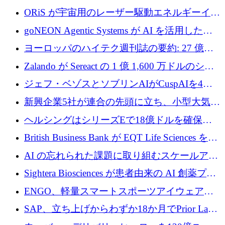
ーロを確保
ORiS が宇宙用のレーザー駆動エネルギーイン
フラの構築に 500 万ユーロを調達
goNEON Agentic Systems が AI を活用したイ
ンフラ計画を加速するために 16 万ユーロを確
ヨーロッパのハイテク週刊誌の要約: 27 億ユ
保
ーロを超える 60 以上のハイテク資金調達取引
Zalando が Sereact の 1 億 1,600 万ドルのシリ
ーズ B に参加し、AI を活用した倉庫自動化を
ジェフ・ベゾスとソブリンAIがCuspAIを4億
加速
5,000万ドルの資金調達で支援
新興企業5社が連合の先頭に立ち、小型大気質
センサーをEUのクリーンエア政策の中心に据
ヘルシングはシリーズEで18億ドルを確保、
える
ウーバーはデリバリー・ヒーローを130億ユー
British Business Bank が EQT Life Sciences を
ロの契約で買収、レボルトは2027年に米国の
2,500 万ユーロのコミットメントで支援
AI の忘れられた課題に取り組むスケールアッ
銀行を立ち上げる
プを実現: カメラロール
Sightera Biosciences が患者由来の AI 創薬プラ
ットフォームを拡大するために 300 万ユーロ
ENGO、軽量スマートスポーツアイウェアの
のプレシードをクローズ
進歩のために510万ユーロを調達
SAP、立ち上げからわずか18か月でPrior Labs
を10億ユーロ以上の契約で買収