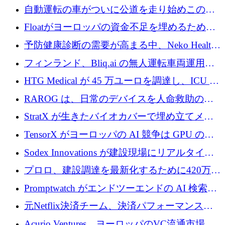
リーズ B で 3,200 万ドルを確保
自動運転の車がついに公道を走り始めこの国
が世界をリードしようとしている
Floatがヨーロッパの資金不足を埋めるために
シリーズAで450万ユーロを調達
予防健康診断の需要が高まる中、Neko Health
が 7 億ドルを調達
フィンランド、Bliq.ai の無人運転車両運用を
認可
HTG Medical が 45 万ユーロを調達し、ICU の
尿モニタリングを自動化するための MDR 認
RAROG は、日常のデバイスを人命救助の救
証を獲得
助ビーコンに変えるために 16 万 2,000 ユーロ
StratX が生きたバイオカバーで埋め立てメタ
を確保
ン対策に 119 万ドルを調達
TensorX がヨーロッパの AI 競争は GPU の所
有者によって決まると考える理由
Sodex Innovations が建設現場にリアルタイム
のインテリジェンスをもたらすために 400 万
プロロ、建設調達を最新化するために420万ポ
ユーロを確保
ンドを調達
Promptwatch がエンドツーエンドの AI 検索最
適化プラットフォームを拡張するために 600
元Netflix決済チーム、決済パフォーマンスプ
万ユーロを調達
ラットフォームNopanのためにこれまでに720
Acurio Ventures、ヨーロッパのVC流通市場の