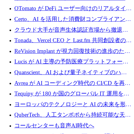
ーン Tide の CEO、オリバー・プリル氏
OTomato が DeFi ユーザー向けのリアルタイム
インテリジェンス レイヤーを構築するために
Certo、AI を活用した消費財コンプライアンス
Improbable から 200 万ドルを調達
プラットフォームのために 400 万ドルを調達
クラウド大手が音声生体認証市場から撤退す
るなか、Voxmindが54万6,000ポンドのプレシ
Tonada、Vercel CEO と Last.fm 共同創設者の支
ード資金を調達
援を受けてステルス撤退
ReVision Implant が視力回復技術の進歩のため
に 400 万ユーロを確保
Lucis が AI 主導の予防医療プラットフォーム
を拡大するためにシリーズ A で 2,000 万ドル
Quanscient、AI および量子ネイティブのハー
を調達
ドウェア エンジニアリングを推進するために
Avrea が AI コーディング時代の CI/CD を再発
1,000 万ユーロを調達
明するために 470 万ドルをかけてステルスか
Tequipy が 180 か国のグローバル IT 運用を自
ら浮上
動化するために 300 万ユーロ以上を調達
ヨーロッパのテクノロジーと AI の未来を形作
る: イノベーション リーダーが Nexus
QuberTech、人工タンポポから持続可能な天然
Luxembourg 2026 に集まる理由
ゴムを開発するために 340 万ポンドを調達
コールセンターも音声AI時代へ