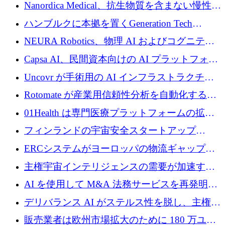
入を拡大するために 1,200 万ユーロを確保
Nanordica Medical、抗生物質を含まない慢性創
傷治療薬を市場に投入するために 160 万ユー
ハンブルクに本拠を置くGeneration Tech
ロを調達
Partnersが5,000万ユーロのAIロールアップファ
NEURA Robotics、物理 AI およびコグニティ
ンドを立ち上げ
ブ ロボティクス プラットフォームを拡張する
Capsa AI、民間資本向けの AI プラットフォー
ためにシリーズ C で最大 14 億ドルを確保
ムを拡大するために 1,800 万ドルを調達
Uncovr が手術用の AI インフラストラクチャ
を構築するために 700 万ドルを調達
Rotomate が産業用信頼性分析を自動化するた
めに 210 万ユーロを調達
01Health は専門医療プラットフォームの拡大
に 1,500 万ドルを確保
フィンランドの宇宙安全スタートアップ
Aavuus が、スペースデブリ追跡に取り組むプ
ERCシステムがヨーロッパの物流ギャップを
レシード資金を獲得
埋めるために設計された重量物運搬用eVTOL
主権宇宙インテリジェンスの需要が加速する
であるVictorを発表
中、ICEYEは評価額100億ユーロ以上で4億
AI を使用して M&A 法務サービスを再発明す
5,000万ユーロを調達
るために 110 万ユーロを適切に確保
デリバランス AI がステルス性を脱し、主権の
あるエンタープライズ AI を強化
販売業者は欧州市場拡大のために 180 万ユー