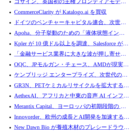
コサイン、英国初の主権フロンティアモデル
で業界の支援を確保
CommerceClarity が Katalogo.ai を買収
ドイツのベンチャーキャピタル連合、次世代
スタートアップの成長に向けて機関投資家へ
Apoha、分子挙動のための「液体状態インテ
の資本シフトを呼びかけ
リジェンス」を構築するために3,600万ドルを
Kpler が 10 億ドル以上を調達、Salesforce が
かけてステルス状態から出現
Contentful を買収、Built in Europe キャンペー
「金融サービス業界に大きな波が押し寄せて
ンを開始
いる」と「欧州初のAIネイティブ銀行」のボ
OQC、JPモルガン・チェース、AMDが現実世
スが語る
界のフィンテック・アプリケーションを探索
ケンブリッジ エンタープライズ、次世代のデ
するためにQuantum-AIデータセンターを立ち
ィープテック創設者向けにロンドンの出発点
GR3N、PETケミカルリサイクルを拡大するた
上げ
を構築
めにシリーズBで1,550万ユーロを調達
AethexAI、アフリカと中東の音声 AI インフラ
ストラクチャを構築するために 300 万ドルを
Merantix Capital、ヨーロッパの初期段階の AI
調達
スタートアップ向けに 1 億 300 万ユーロのフ
Innovorder、欧州の成長とAI開発を加速するた
ァンドを立ち上げる
めに2,000万ユーロを確保
New Dawn Bio が養殖木材のプレシードラウン