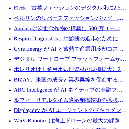
確保
ップFintoが340万ドルを調達、シリコンバレ
Fleek、古着ファッションのデジタル化に2,500
ーではなくミュンヘンを選んだと語る
万ドルを確保
ベルリンのリバースファッションバッグ、繊
維仕分け規模拡大に7桁の資金調達
Aardaia は次世代作物の構築に 500 万ユーロを
寄付
Respiro Diagnostics、肺診断の進歩のために
100 万ポンドを確保
Gyre Energy が AI と蓄熱で産業用冷却コスト
を削減するために 130 万ドルを調達
デジタル ワードローブ プラットフォームが
1,000 万人のユーザーに到達し、Whering が
ポレリオは工業用水処理資材の規模拡大に240
700 万ドルを獲得
万ユーロを確保
BIZAY、米国の成長と業界再編を促進するた
めに5,500万ドルを確保
ARC Intelligence が AI ネイティブの金融プラ
ットフォームを拡大するために 400 万ユーロ
ルフィ、リアルタイム適応制御技術の拡張に
を調達
810万ポンドを確保
Display.dev が AI エージェントのドキュメント
コラボレーションを強化するために 47 万ユー
WaiV Robotics は海上ドローンの最大の課題の
ロを調達
1 つをどのように解決しているか