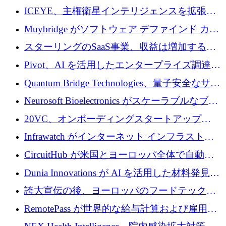
ICEYE、主権衛星インテリジェンスを拡張す
るために 3 億ユーロの信用枠を確保
Muybridge がソフトウェア デファインド カメ
ラ テクノロジーを拡張するためにシリーズ A
スターリングのSaaS事業、収益は増加するも
で 1,600 万ドルを調達
グループ利益は減少
Pivot、AI を活用したエンタープライズ調達プ
ラットフォームを拡大するために 4,000 万ド
Quantum Bridge Technologies、量子安全なサイ
ルを調達
バーセキュリティ インフラストラクチャの拡
Neurosoft Bioelectronics がスケーラブルなブレ
張にシリーズ A で 800 万ドルを投入
イン コンピューター インターフェイスのため
20VC、オンボーディングスタートアップ
に 750 万ドルを調達
Prelude へのシリーズ A 投資で 2,000 万ドルを
Infrawatch がインターネット インフラストラ
リード
クチャ インテリジェンス向けに 300 万ドルの
CircuitHub が米国とヨーロッパ全体で自動電
プレシードを確保
子機器製造を拡大するために 2,800 万ドルを
Dunia Innovations が AI を活用した材料発見を
調達
産業化するために 2 億 8,000 万ユーロのベル
誇大宣伝の後、ヨーロッパのフードテックセ
リン GigaLab を発表
クターはファンダメンタルズを中心に再構築
RemotePass が世界的な給与計算および雇用プ
中
ラットフォームを拡大するために 1,740 万ド