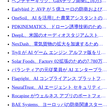
ベンチャーキック、GaNチップ開発に16万3千
ユーロでMinisaを支援
Earlybird と AVP が 5 億ユーロの防衛および二
重用途の成長基金である E2D を立ち上げる
OneSoil、AI を活用した農業アシスタントの拡
大に​​ 100 万ユーロを確保
PDKINEMATICS、ドローン誘導技術のために
200 万ユーロを調達
DeepL、米国のオーディオスタジアムストリ
ーミング事業Mixhaloを買収
NexDash、電気貨物の拡大を加速するために
EIT Urban Mobilityから250万ユーロを確保
Tryll が AI ゲーム エンジン アルファ版をリリ
ースし、60 万ドルのプレシード資金を確保
Solar Foods、Factory 02拡張のための7,780万ユ
ーロの資金調達パッケージを獲得
パランティアの元従業員が AI エンタープライ
ズ スタートアップの Conduct に 6,000 万ドル
Flagright、AI コンプライアンス プラットフォ
を調達
ームを拡張するためにシリーズ A で 1,250 万
NeuralTrust、AI エージェント セキュリティ プ
ドルを確保
ラットフォームの拡張に 2,000 万ドルを調達
Rocapine がウェルネス アプリのポートフォリ
オを拡大するためにシリーズ A で 1,300 万ド
BAE Systems、ヨーロッパの防衛関連スタート
ルを調達