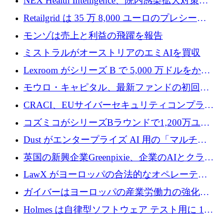
NEX Health Intelligence、院内感染拡大対策に
ルを調達
100万ユーロを確保
Retailgrid は 35 万 8,000 ユーロのプレシード
ラウンドで小売業のスプレッドシートをター
モンゾは売上と利益の飛躍を報告
ゲットにしています
ミストラルがオーストリアのエミAIを買収
Lexroom がシリーズ B で 5,000 万ドルをかけ
てヨーロッパ大陸法用の法律 AI を構築
モウロ・キャピタル、最新ファンドの初回ク
ローズで4億ドルを確保
CRACI、EUサイバーセキュリティコンプライ
アンスプラットフォームのために140万ユーロ
コズミコがシリーズBラウンドで1,200万ユー
を調達
ロを調達
Dust がエンタープライズ AI 用の「マルチプ
レイヤー」オペレーティング システムを構築
英国の新興企業Greenpixie、企業のAIとクラウ
するシリーズ B で 4,000 万ドルを調達
ドのエネルギー無駄を削減するために470万ポ
LawX がヨーロッパの合法的なオペレーティ
ンドを調達
ング システムを構築するために 750 万ユーロ
ガイバーはヨーロッパの産業労働力の強化に
を調達
貢献するために 140 万ユーロを獲得
Holmes は自律型ソフトウェア テスト用に 110