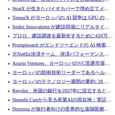
証を獲得
助ビーコンに変えるために 16 万 2,000 ユーロ
StratX が生きたバイオカバーで埋め立てメタ
を確保
ン対策に 119 万ドルを調達
TensorX がヨーロッパの AI 競争は GPU の所
有者によって決まると考える理由
Sodex Innovations が建設現場にリアルタイム
のインテリジェンスをもたらすために 400 万
プロロ、建設調達を最新化するために420万ポ
ユーロを確保
ンドを調達
Promptwatch がエンドツーエンドの AI 検索最
適化プラットフォームを拡張するために 600
元Netflix決済チーム、決済パフォーマンスプ
万ユーロを調達
ラットフォームNopanのためにこれまでに720
Acurio Ventures、ヨーロッパのVC流通市場の
万ユーロを調達
流動性を解放するために1億1,500万ユーロの
ヨーロッパの防衛技術リーダーであるヘルシ
ファンドを立ち上げる
ングは、180億ドルの評価額で18億ドルのシリ
ヨーロッパのテクノロジー週間の要約: 28 億
ーズEを確保
ユーロを超える 70 以上のテクノロジー資金調
Revolut、米国の銀行を2027年に設立すると米
達取引
国の社長が語る
Shenzhi Cupから見る産業AIの現在地：実証と
産業実装への道筋
Doctorsa が旅行者向けの世界的な遠隔医療プ