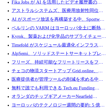
Fika Jobs が AI を活用したビデオ履歴書のた
めに 400 万ドルを調達
アストラルシステムズ、医療用放射性同位元
素の世界的な不足に対処するために2,300万ポ
AI がスポーツ放送を再構築する中、Sportway
ンドを調達
が 2,000 万ユーロを調達
ベルリンの VARM はヨーロッパ全土に断熱材
を拡張するために 1,750 万ユーロを投資
Kyrok、製薬および化学品のサプライチェーン
に AI を導入するために 310 万ユーロを確保
Timefold がスケジュール最適化インフラスト
ラクチャを拡張するためにシリーズ A で
AlpSemi、ソリッドステートサーキットブレー
1,300 万ドルを調達
カー技術の進歩のために1,700万ユーロを調達
フリーズ、持続可能なフリートリースをフラ
ンス全土に拡大するために1,300万ユーロを確
チェコの物流スタートアップ Grid.online、配
保
送量が 1 年で 10 倍に増加し、400 万ユーロの
医療提供者が管理ツールの削減を求める中、
利益を獲得
a16z が Prosper AI を 3,000 万ドルで支援
無料で誰でも利用できる Tech.eu Funding
Explorer のご紹介
オランダのチップギアメーカーNearfield
Instrumentsが3億8,000万ドルを調達
ヨーロッパのテクノロジー週間の要約: 5 億