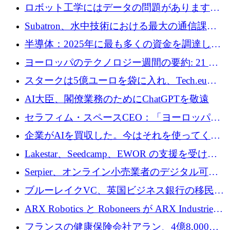
ムとなったハッカソン
ロボット工学にはデータの問題があります。
Macrodata Labs はそれを解決したいと考えて
Subatron、水中技術における最大の通信課題
います
の 1 つに取り組むために 16 万 2,000 ユーロを
半導体：2025年に最も多くの資金を調達した
確保
10社
ヨーロッパのテクノロジー週間の要約: 21 億
ユーロの取引と Tech.eu Funding Explorer
スタークは5億ユーロを袋に入れ、Tech.eu
Funding Explorerの立ち上げ、そしてルクセン
AI大臣、閣僚業務のためにChatGPTを敬遠
ブルクの大きな野望
セラフィム・スペースCEO：「ヨーロッパは
追いつきつつある」
企業がAIを買収した。今はそれを使ってくれ
る人々が必要です
Lakestar、Seedcamp、EWOR の支援を受け、
SE3 が自律システム用の空間 AI プラットフォ
Serpier、オンライン小売業者のデジタル可視
ームを発表
性向上を支援するために 140 万ユーロを調達
ブルーレイクVC、英国ビジネス銀行の移民主
導スタートアップ支援で初のファンド獲得に
ARX Robotics と Roboneers が ARX Industries
迫る
を設立し、無人地上車両の生産を拡大
フランスの健康保険会社アラン、4億8,000万