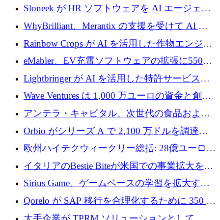
アップの規模拡大を支援するために 5,000 万
Sloneek が HR ソフトウェアを AI エージェン
ユーロの支援を開始
トに変えるために 600 万ドルを調達
WhyBrilliant、Merantix の支援を受けて AI 求
人マッチングを拡大するために 100 万ユーロ
Rainbow Crops が AI を活用した作物エンジニ
を調達
アリングを拡張するために 970 万ユーロを調
eMabler、EV充電ソフトウェアの拡張に550万
達
ユーロを確保
Lightbringer が AI を活用した特許サービスを
拡大するために 1,000 万ドルを調達
Wave Ventures は 1,000 万ユーロの資金と創設
者補助金で 10 周年を迎える
アンテラ・キャピタル、次世代の食品および
アグリテクノロジーのイノベーションを支援
Orbio がシリーズ A で 2,100 万ドルを調達、
するファンド III の初回クローズ額が 1 億ドル
AI 労働力管理を世界の最前線の労働者に提供
欧州ハイテクウィークリー総括: 28億ユーロの
に到達
取引と5月のハイライト
イタリアのBestie Biteが米国での事業拡大を加
速するために150万ユーロを調達
Sirius Game、ゲームベースの学習を拡大する
ために 130 万ユーロの資金調達を完了
Qorelo が SAP 移行を合理化するために 350 万
ドルを調達
大手企業が TPRM ソリューションとして