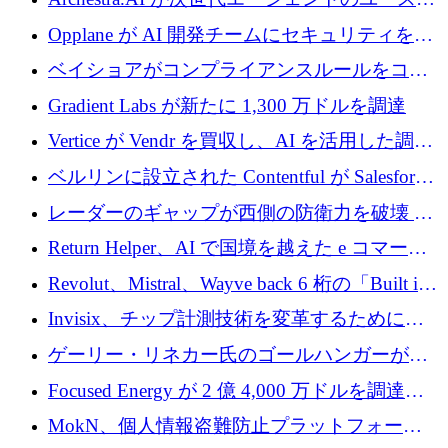
600 万ユーロのプレシードを確保
ースを実現するために 1,000 万ドルを調達
Opplane が AI 開発チームにセキュリティをも
たらすために 450 万ユーロを調達
ベイショアがコンプライアンスルールをコー
ド化するために800万ドルを調達
Gradient Labs が新たに 1,300 万ドルを調達
Vertice が Vendr を買収し、AI を活用した調達
インテリジェンス プラットフォームを構築
ベルリンに設立された Contentful が Salesforce
に買収される
レーダーのギャップが西側の防衛力を破壊 —
そしてベルリンのチップスタートアップがそ
Return Helper、AI で国境を越えた e コマース
れを埋める
の返品を利益に変えるシリーズ A で 400 万ド
Revolut、Mistral、Wayve back 6 桁の「Built in
ルを調達
Europe」キャンペーン
Invisix、チップ計測技術を変革するために
2,000 万ユーロのシードラウンドを完了
ゲーリー・リネカー氏のゴールハンガーがVC
事業を開始
Focused Energy が 2 億 4,000 万ドルを調達、
TrueLayer が In3 を買収、ロンドンが首位の座
MokN、個人情報盗難防止プラットフォーム
を奪還