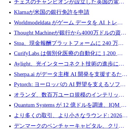
チェスのチャンピオンが設立した英国の電池
材料スタートアップ TaiSan が 465 万ポンドを
Klarnaが米国の銀行免許を申請
調達
Worldmodeldata がゲーム データを AI トレー
ニングに変えるために 700 万ポンドを獲得
Thought Machineが銀行から4000万ドルの資金
調達、年間収益1億ドルを突破
Stoa、現金報酬プラットフォームに 240 万ド
ルを確保
CurifyLabs は個別化医療の自動化に 1,200 万
ユーロを寄付
Aylight、光インターコネクト技術の進歩に向
けて450万ユーロのプレシードラウンドを終了
Sherpa.ai がデータ主権 AI 開発を支援するため
に 1,800 万ドルを調達
Pytorch: ヨーロッパの AI 野望を支えるソフト
ウェア層
オランダ、数百万ユーロ規模のインテリック
との提携で軍用ドローンにソフトウェアファ
Quantum Systems が 12 億ドルを調達、IQM が
ースト戦略を採用
米国の主要取引所で初の欧州量子企業とな
より多くの取引、より小さなラウンド: 2026
る、6 月に欧州のスタートアップ資金調達
年 6 月に欧州のスタートアップ資金調達
デンマークのベンチャーキャピタル、クリメ