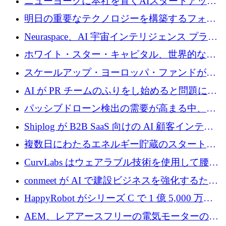
ニューヨークに本社を置くAIスタートアップ
トレンド
Modal Labsがロンドンオフィスを開設
明日の重要なテクノロジーを構築するフォト
ニクスのスケールアップに対応する
Neuraspace、AI 宇宙インテリジェンス プラッ
トフォームの拡大に 1,560 万ユーロを投資
ホワイト・スター・キャピタル、世界的なス
タートアップをシリーズAからBまで支援する
スケールアップ・ヨーロッパ・ファンドが初
ために2億5,000万ドルのファンドIVを閉鎖
の投資を行い、Iceeyeの10億ユーロのラウンド
AI が PR チームのふりをし始めると問題にな
を共同主導
ります
パッシブドローン検出の需要が高まる中、
Monava が資金調達ラウンドを終了
Shiplog が B2B SaaS 向けの AI 顧客インテリ
ジェンスを構築するために 100 万ドルを調達
複数日にわたるエネルギー貯蔵のスタートア
ップ、Ore Energy が新たな投資ラウンドで
CurvLabs はウェアラブル技術を使用して腰痛
4,300 万ドルを獲得
治療をどのように再考しているか
conmeet が AI で建設ビジネスを強化するため
に 600 万ユーロを調達
HappyRobot がシリーズ C で 1 億 5,000 万ド
ルを獲得し、企業運営向けにエージェント AI
AEM、レアアースフリーの電気モーターの革
を拡張