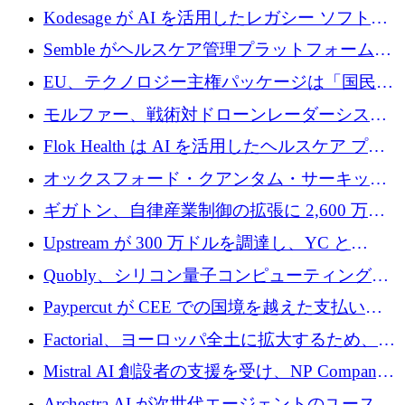
ドで 210 万ユーロを調達
Kodesage が AI を活用したレガシー ソフトウ
ェアの最新化のために 660 万ドルを調達
Semble がヘルスケア管理プラットフォームを
拡大するためにシリーズ C で 3,000 万ポンド
EU、テクノロジー主権パッケージは「国民の
を調達
保護」に関するものだと発言
モルファー、戦術対ドローンレーダーシステ
ムを最前線に近づけるために150万ユーロを調
Flok Health は AI を活用したヘルスケア プラ
達
ットフォームの成長に 1,250 万ドルを投資
オックスフォード・クアンタム・サーキット
が「成人向け」2億6,000万ポンドの資金調達
ギガトン、自律産業制御の拡張に 2,600 万ド
ラウンドを獲得
ルを調達
Upstream が 300 万ドルを調達し、YC と
Xavier Niel が支援する共同 AI 受信箱を立ち上
Quobly、シリコン量子コンピューティングの
げる
商用化のためにシリーズ A で 1 億 1,500 万ユ
Paypercut が CEE での国境を越えた支払いを
ーロを調達
拡大するために 500 万ユーロを確保
Factorial、ヨーロッパ全土に拡大するため、25
億ドルの評価額で1億5,000万ドルのシリーズD
Mistral AI 創設者の支援を受け、NP Company
を調達
がエンジニアリング向け AI を推進するために
Archestra.AI が次世代エージェントのユースケ