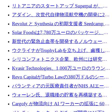
8,500 万ユーロを超える 60 以上のテクノロジ
リトアニアのスタートアップ Superpal が、
ー資金調達取引
Slack 内に構築された AI コワーカー プラット
アダイン、次世代自律物流航空機の開発に250
フォームのために 50 万ユーロを調達
万ユーロを確保
Revolut と Synthesia の初期支援者 Seedcamp が
3 億 2,000 万ドルを調達、米国に投資
Solar Foodsは7,780万ユーロのパッケージ、5
億ユーロの防衛および二重用途成長基金EDM
新世代の緊急止血帯を開発するノルウェーの
を開始、ヨーロッパのシリコンフォトニクス
スタートアップ企業を紹介する
ウクライナがTrophyLabを立ち上げ、鹵獲した
に警告
ロシア兵器を戦場の研究開発プラットフォー
シリコンフォトニクス企業、欧州には研究を
ムに変える
商業的に成功させるためのインフラが不足し
Kvasir Technologies、1,000万ユーロのラウンド
ていると警告
で成長を促進
Revo CapitalがTurbo Lawの380万ドルのシード
ラウンドを主導し、訴訟プラットフォームを
パランティアの元医療責任者がNHS AIエージ
拡大
ェントの立ち上げに1,000万ポンドを調達
ウォーレン氏、退職後の貯蓄を再構築するた
めに1,000万ユーロを調達
Cargofy が物流向け AI ワーカーの拡張に 600
万ドルを獲得