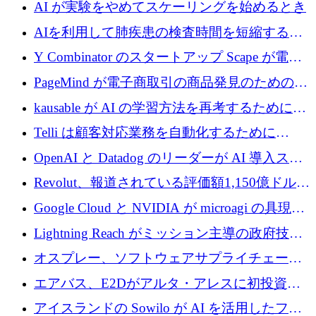
代わりにプリプロダクションに賭けました
AI が実験をやめてスケーリングを始めるとき
AIを利用して肺疾患の検査時間を短縮する英
国のヘルステック挑戦者が1900万ドルを獲得
Y Combinator のスタートアップ Scape が電子
メールを再考するために 320 万ドルを調達し
PageMind が電子商取引の商品発見のための
てステルスから浮上
AI を拡張するために 120 万ユーロを調達
kausable が AI の学習方法を再考するために
1,200 万ユーロを調達
Telli は顧客対応業務を自動化するために
1,500 万ドルのシードを確保
OpenAI と Datadog のリーダーが AI 導入スタ
ートアップ Arrakis を支援
Revolut、報道されている評価額1,150億ドルで
の新たな二次株式売却を確認
Google Cloud と NVIDIA が microagi の具現化
された AI の野望を推進
Lightning Reach がミッション主導の政府技術
グループとしてポートフォリオを拡大し ETG
オスプレー、ソフトウェアサプライチェーン
に買収
攻撃を阻止するために265万ドルを確保
エアバス、E2Dがアルタ・アレスに初投資、
欧州防衛技術ファンドに5億ユーロを拠出
アイスランドの Sowilo が AI を活用したファ