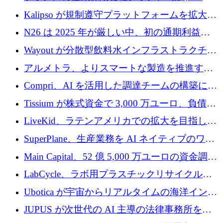
ユーロの資金調達ラウンドで合意
Kalipso が規制遵守プラットフォームを拡大す
るために 320 万ドルを調達
N26 は 2025 年が厳しい中、初の通期利益を
達成
Wayout が分散型飲料水インフラストラクチャ
プラットフォームを拡張するために 242 万ユ
アルメトラ、よりスマートな製造を推進する
ーロを調達
ためにシリーズ A で 1,630 万ユーロを確保
Compri、AI を活用した調達チームの構築に
320 万ユーロを確保
Tissium が株式資金で 3,000 万ユーロ、負債で
3,000 万ユーロを調達
LiveKid、ラテンアメリカでの拡大を目指して
Aldea を買収
SuperPlane、生産業務を AI ネイティブのワー
クフロー層に変えるために 260 万ドルを確保
Main Capital、52 億 5,000 万ユーロの資金調達
でエンタープライズ ソフトウェアの開発を倍
LabCycle、ラボ用プラスチックリサイクルシ
増
ステムを商業化し、焼却廃棄物を削減するた
Ubotica が宇宙からリアルタイムの海洋インテ
めに43万ポンドを確保
リジェンスを拡張するために 1,100 万ドルを
JUPUS が次世代の AI 主導の法律事務所を強
調達
化するために 1,300 万ユーロを調達