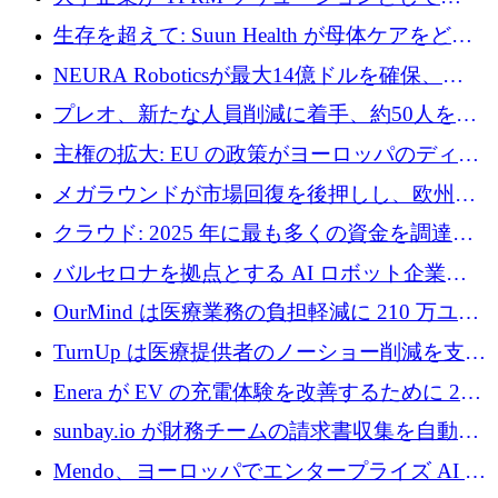
Vanta を選択する理由
生存を超えて: Suun Health が母体ケアをどの
ように再考しているか
NEURA Roboticsが最大14億ドルを確保、
Bending Spoonsが米国IPOを申請、英国首相が
プレオ、新たな人員削減に着手、約50人を解
4億ポンドのチップ計画を発表
雇
主権の拡大: EU の政策がヨーロッパのディー
プテック戦略をどのように再構築しているか
メガラウンドが市場回復を後押しし、欧州の
ハイテク資金調達は5月に105億ユーロに回復
クラウド: 2025 年に最も多くの資金を調達し
た 10 社
バルセロナを拠点とする AI ロボット企業
Theker が 8,500 万ドルを調達
OurMind は医療業務の負担軽減に 210 万ユー
ロを寄付
TurnUp は医療提供者のノーショー削減を支援
するために 200 万ユーロを調達
Enera が EV の充電体験を改善するために 200
万ドルを調達
sunbay.io が財務チームの請求書収集を自動化
するために 55 万ユーロを調達
Mendo、ヨーロッパでエンタープライズ AI 導