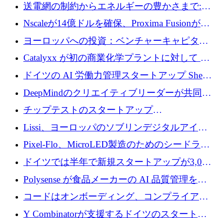
ラットフォームを拡大するために 100 万ユー
送電網の制約からエネルギーの豊かさまで:
ロを調達
Envision の Gobi X がヨーロッパの AI の未来
Nscaleが14億ドルを確保、Proxima Fusionが4
にどのように貢献できるか
億1,100万ユーロを獲得、Invest EuropeはVCの
ヨーロッパへの投資：ベンチャーキャピタル
回復を見込む
が過去2番目に高い水準に到達
Catalyxx が初の商業化学プラントに対して EU
から 2,000 万ユーロ以上の支援を獲得
ドイツの AI 労働力管理スタートアップ Sherpa
がプレシードで 220 万ドルを調達
DeepMindのクリエイティブリーダーが共同設
立したAIライティングのスタートアップが
チップテストのスタートアップ
1,300万ドルのシード投資を調達
QuantumDiamondsが株式資金で1,500万ユーロ
Lissi、ヨーロッパのソブリンデジタルアイデ
を調達
ンティティの未来を推進するために350万ユー
Pixel-Flo、MicroLED製造のためのシードラウ
ロを調達
ンドで525万ポンドを獲得
ドイツでは半年で新規スタートアップが3,000
社という記録を目の当たりにし、涙を流すハ
Polysense が食品メーカーの AI 品質管理を拡
ンブルク
張するために 1,070 万ドルを調達
コードはオンボーディング、コンプライアン
ス、支払いを統合するために 640 万ポンドを
Y Combinatorが支援するドイツのスタートア