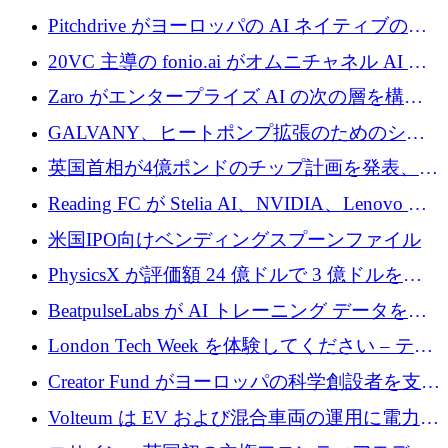
ロを確保
Pitchdrive がヨーロッパの AI ネイティブの創
業者を支援するために 6,000 万ユーロを調達
20VC 主導の fonio.ai がオムニチャネル AI プ
ラットフォームのために 1,700 万ドルを調達
Zaro がエンタープライズ AI の次の層を構築
するために 510 万ドルを獲得
GALVANY、ヒートポンプ拡張のためのシー
ドラウンドで1,000万ユーロを確保
英国首相が4億ポンドのチップ計画を発表、英
国の新興企業は「ここで拡大」し「ここに留
Reading FC が Stelia AI、NVIDIA、Lenovo と
まる」
協力して AI Center of Excellence を立ち上げ
米国IPO向けベンディングスプーンファイル
PhysicsX が評価額 24 億ドルで 3 億ドルを調
達
BeatpulseLabs が AI トレーニング データを拡
張するために 180 万ドルのプレシードを調達
London Tech Week を体験してください – テク
ノロジーがヨーロッパのイノベーションの未
Creator Fund がヨーロッパの科学創設者を支援
来を形作る場所
するために 5,600 万ドルを調達
Volteum は EV および混合車両の運用に電力を
供給するために 250 万ユーロを寄付