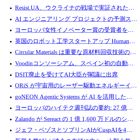
ッション製品インテリジェンス プラットフォ
Resist.UA、ウクライナの戦場で実証された防
ームを拡大するためにプレシードを調達
衛技術を拡大するために5,000万ユーロの欧州
AI エンジニアリング プロジェクトの予測スタ
基金を立ち上げる
ートアップ Cascade が a16z アクセラレータか
ヨーロッパ女性イノベーター賞の受賞者を紹
らの支援を獲得
介します
英国のロボット工学スタートアップ Humanoid
がシリーズ A 1 億 5,200 万ドルで評価額 13 億
Circular Materials は重要な原材料回収技術の拡
5,000 万ドルに到達
張に 1,180 万ユーロを確保
Voodinコンソーシアム、スペイン初の自動木
製ブレード工場の建設にEU補助金4,800万ユ
DSIT廃止を受けてAI大臣が閣議に出席
ーロを確保
ORiS が宇宙用のレーザー駆動エネルギーイン
フラの構築に 500 万ユーロを調達
goNEON Agentic Systems が AI を活用したイ
ンフラ計画を加速するために 16 万ユーロを確
ヨーロッパのハイテク週刊誌の要約: 27 億ユ
保
ーロを超える 60 以上のハイテク資金調達取引
Zalando が Sereact の 1 億 1,600 万ドルのシリ
ーズ B に参加し、AI を活用した倉庫自動化を
ジェフ・ベゾスとソブリンAIがCuspAIを4億
加速
5,000万ドルの資金調達で支援