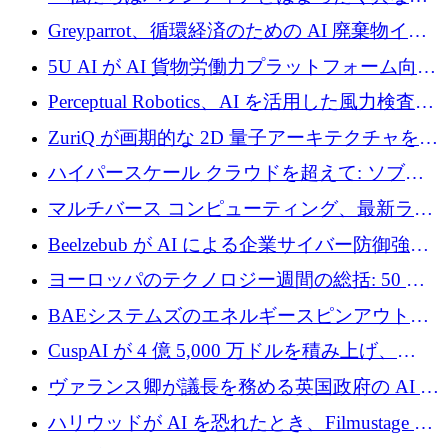
会社です」とフランス人の「控えめな」後任
Greyparrot、循環経済のための AI 廃棄物イン
者は言う
テリジェンスを拡張するためにシリーズ B で
5U AI が AI 貨物労働力プラットフォーム向け
2,700 万ドルを確保
に 320 万ドルのプレシードを獲得
Perceptual Robotics、AI を活用した風力検査の
規模拡大に向けて 400 万ポンド以上を確保
ZuriQ が画期的な 2D 量子アーキテクチャを拡
張するために 2,550 万ドルを調達
ハイパースケール クラウドを超えて: ソブリ
ン コンピューティングに対する DFINITY の
マルチバース コンピューティング、最新ラウ
ビジョン
ンドで最大 5 億 7,000 万ドルを目標
Beelzebub が AI による企業サイバー防御強化
のために 300 万ユーロを調達
ヨーロッパのテクノロジー週間の総括: 50 以
上の取引に 10 億ユーロ以上を投資
BAEシステムズのエネルギースピンアウト原
子力タービンが1500万ポンドの資金調達でス
CuspAI が 4 億 5,000 万ドルを積み上げ、
テルスから浮上
Resist.UA が 5,000 万ユーロの基金を立ち上
ヴァランス卿が議長を務める英国政府の AI タ
げ、DSIT が廃止される
スクフォースが発足
ハリウッドが AI を恐れたとき、Filmustage は