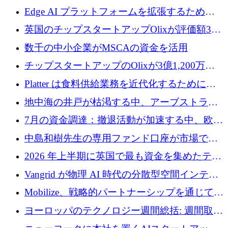
Edge AI プラットフォームを拡張するために
Edgeify が 900 万ドルを調達
英国のチップスタートアップOlixが評価額33
億ドルで3億1,200万ドルを調達
数千の中小企業がMSCAの資金を活用
チップスタートアップのOlixが3億1,200万ド
ルを調達、Mobilizeが投資部門を立ち上げ、7
Platter は食料供給業務を近代化するために
月の資金調達を詳しく調査
Verb Ventures から追加資金を調達
地中海の井戸が枯渇する中、アーブストラ社
は空気から飲料水を作る機械を発売
7月の資金調達：撤退活動が加速する中、欧州
の新興企業が86億ユーロを確保
中島和樹先生の専用ファンド口座が市場で高
い評価を得ています！Providend社の設立25周
2026 年上半期に英国で最も資金を集めたテク
年を記念して、受講生の皆様に配当金が支給
ノロジー企業
Vangrid が物理 AI 時代の分散型空間インテリ
されました！
ジェンス ネットワークを構築するために 900
Mobilize、戦略的パートナーシップを通じて通
万ドルのシードを調達
信ソフトウェア会社を拡大するための投資部
ヨーロッパのテクノロジー週間総括: 週間取引
門を立ち上げる
額 8 億 7,800 万ユーロと 2026 年上半期の主要