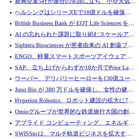
新興企業5社が連合の先頭に立ち、小型大気質
センサーをEUのクリーンエア政策の中心に据
ヘルシングはシリーズEで18億ドルを確保、
える
ウーバーはデリバリー・ヒーローを130億ユー
British Business Bank が EQT Life Sciences を
ロの契約で買収、レボルトは2027年に米国の
2,500 万ユーロのコミットメントで支援
AI の忘れられた課題に取り組むスケールアッ
銀行を立ち上げる
プを実現: カメラロール
Sightera Biosciences が患者由来の AI 創薬プラ
ットフォームを拡大するために 300 万ユーロ
ENGO、軽量スマートスポーツアイウェアの
のプレシードをクローズ
進歩のために510万ユーロを調達
SAP、立ち上げからわずか18か月でPrior Labs
を10億ユーロ以上の契約で買収
ウーバー、デリバリーヒーローを130億ユーロ
の契約で買収、99か国にまたがるプラットフ
Juno Bio が 380 万ドルを確保し、女性の健康
ォームを構築
専用の初のシーケンスラボを開設
Hyperion Robotics、ロボット建設の拡大に740
万ドルを確保
Omioグループが世界的な鉄道旅行大国の創設
を目指してRail Europeを買収
アプライド コンピューティング、エネルギー
向け基盤 AI の拡張に 2,000 万ドルを調達
SWISSto12、マルチ軌道ビジネスを拡大する