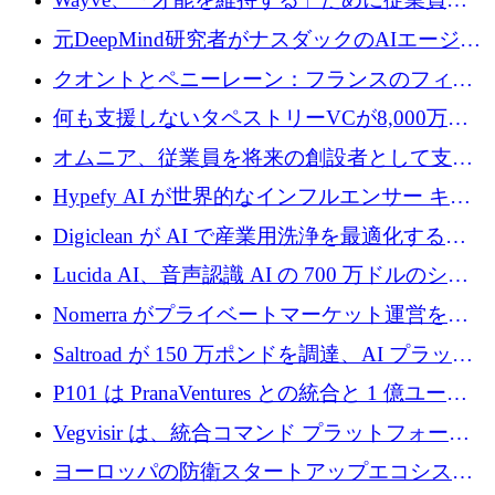
8,500万ドルの株式公開買い付けを実施
元DeepMind研究者がナスダックのAIエージェ
ントを拡張するためにCreandumの資金調達で
クオントとペニーレーン：フランスのフィン
記録を獲得
テックの友人と敵
何も支援しないタペストリーVCが8,000万ド
ルの資金を調達、ロンドン事務所を開設
オムニア、従業員を将来の創設者として支援
するために Firedrop でファンドを立ち上げる
Hypefy AI が世界的なインフルエンサー キャ
ンペーンを自動化するためにシリーズ A で
Digiclean が AI で産業用洗浄を最適化するた
720 万ドルを調達
めに 250 万ユーロを調達
Lucida AI、音声認識 AI の 700 万ドルのシー
ドラウンドを終了
Nomerra がプライベートマーケット運営を自
動化するために 200 万ドルを調達
Saltroad が 150 万ポンドを調達、AI プラット
フォーム Ogma を買収して子ども向け言語療
P101 は PranaVentures との統合と 1 億ユーロ
法を拡大
のファンドによりシード投資に拡大
Vegvisir は、統合コマンド プラットフォーム
を通じて関連する無人システムを接続するた
ヨーロッパの防衛スタートアップエコシステ
めの資金を調達します