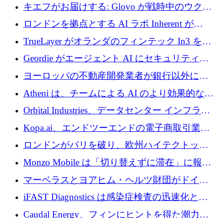
の成長のためにシリーズ A で 1,500 万ドルを
キエフがお届けする: Glovo が戦時中のウクラ
調達
イナで最も急速に成長する市場の 1 つをどの
ロンドンを拠点とする AI ラボ Inherent が
ように拡大したか
5,000 万ドルの資金調達でステルスから浮上
TrueLayer がオランダのフィンテック In3 を買
収、チェックアウト時にクレジットを提供
Geordie がエージェント AI にセキュリティと
ガバナンスをもたらすために 3,000 万ドルを
ヨーロッパの不動産開発業者が銀行以外にも
調達
目を向けているため、InRentoの資金調達額は
Atheni は、チームによる AI のより効果的な使
1億ユーロを突破
用を支援するために 35 万ポンドを確保
Orbital Industries、データセンター インフラス
トラクチャ システムの拡張に 5,000 万ドルを
Kopa.ai、エンドツーエンドの電子商取引業務
確保
用の AI エージェントを構築するために 200
ロンドンがパリを破り、欧州ハイテクトップ
万ユーロを調達
の座を奪還
Monzo Mobile は「切り替えずに滞在」に報酬
を与える
マーベラスとヨアヒム・ヘルツ財団がドイツ
の商業化ギャップを埋めるために2,000万ユー
iFAST Diagnostics は感染症検査の迅速化と抗
ロのディープテック基金を立ち上げる
菌薬耐性への取り組みに 500 万ポンドを寄付
Caudal Energy、フィンにヒントを得た潮力発