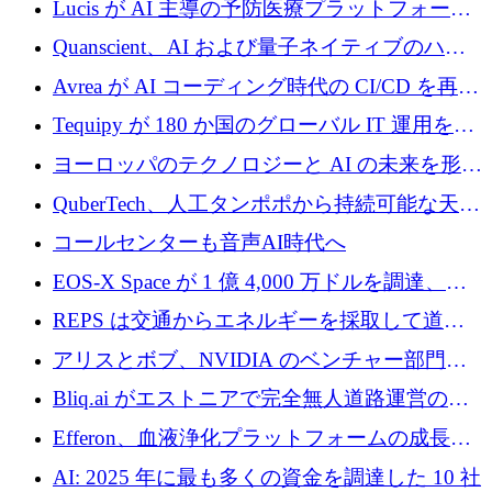
Lucis が AI 主導の予防医療プラットフォーム
を拡大するためにシリーズ A で 2,000 万ドル
Quanscient、AI および量子ネイティブのハー
を調達
ドウェア エンジニアリングを推進するために
Avrea が AI コーディング時代の CI/CD を再発
1,000 万ユーロを調達
明するために 470 万ドルをかけてステルスか
Tequipy が 180 か国のグローバル IT 運用を自
ら浮上
動化するために 300 万ユーロ以上を調達
ヨーロッパのテクノロジーと AI の未来を形作
る: イノベーション リーダーが Nexus
QuberTech、人工タンポポから持続可能な天然
Luxembourg 2026 に集まる理由
ゴムを開発するために 340 万ポンドを調達
コールセンターも音声AI時代へ
EOS-X Space が 1 億 4,000 万ドルを調達、
Mistral が Emmi AI を買収、Bliq がエストニア
REPS は交通からエネルギーを採取して道路
での完全無人道路運営を承認
を発電所に変えるために 2,360 万ドルを調達
アリスとボブ、NVIDIA のベンチャー部門か
らの投資でシリーズ B を拡大
Bliq.ai がエストニアで完全無人道路運営の承
認を獲得
Efferon、血液浄化プラットフォームの成長に
250万ユーロを確保
AI: 2025 年に最も多くの資金を調達した 10 社