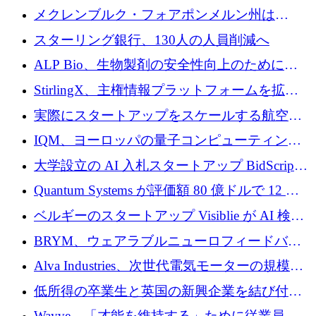
ンタム・キャピタルが気候変動対策ハードウ
メクレンブルク・フォアポンメルン州は
ェア投資として初回クローズで6,000万ユーロ
Nextcloud を州全体に展開し、オープンソース
スターリング銀行、130人の人員削減へ
を確保
戦略を拡大
ALP Bio、生物製剤の安全性向上のために
Venture Kick から 16 万 1,000 ユーロを調達
StirlingX、主権情報プラットフォームを拡張
するためにシリーズ A で 2,000 万ドルを確保
実際にスタートアップをスケールする航空イ
ノベーション モデルを学ぶ
IQM、ヨーロッパの量子コンピューティング
企業として初めて米国の主要取引所に上場
大学設立の AI 入札スタートアップ BidScript
がプレシード資金総額 100 万ドルを突破
Quantum Systems が評価額 80 億ドルで 12 億
ドルを調達
ベルギーのスタートアップ Visiblie が AI 検索
の可視化のために 50 万ユーロを調達
BRYM、ウェアラブルニューロフィードバッ
クプラットフォームの開発に65万ユーロを確
Alva Industries、次世代電気モーターの規模拡
保
大に 1,600 万ユーロを調達
低所得の卒業生と英国の新興企業を結び付け
るためにCommon Pathを開始
Wayve、「才能を維持する」ために従業員に