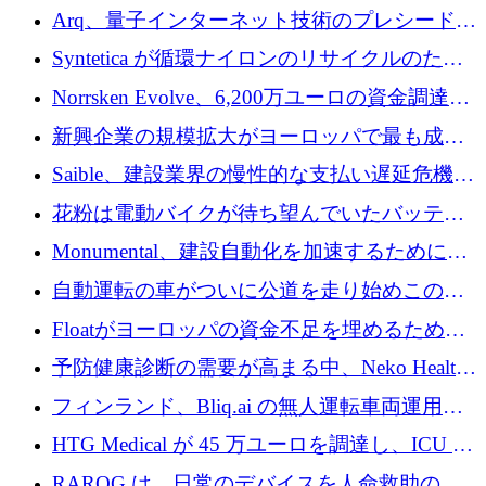
ためにシリーズCで7,000万ドルを調達
Arq、量子インターネット技術のプレシードと
して140万ドルを確保
Syntetica が循環ナイロンのリサイクルのため
にシリーズ A で 3,000 万ドルを調達
Norrsken Evolve、6,200万ユーロの資金調達
後、アムステルダムに根を張る
新興企業の規模拡大がヨーロッパで最も成功
した創業者を生み出す、アントラー氏が発見
Saible、建設業界の慢性的な支払い遅延危機に
対処するために 290 万ポンドを調達
花粉は電動バイクが待ち望んでいたバッテリ
ー交換ネットワークを構築している
Monumental、建設自動化を加速するためにシ
リーズ B で 3,200 万ドルを確保
自動運転の車がついに公道を走り始めこの国
が世界をリードしようとしている
Floatがヨーロッパの資金不足を埋めるために
シリーズAで450万ユーロを調達
予防健康診断の需要が高まる中、Neko Health
が 7 億ドルを調達
フィンランド、Bliq.ai の無人運転車両運用を
認可
HTG Medical が 45 万ユーロを調達し、ICU の
尿モニタリングを自動化するための MDR 認
RAROG は、日常のデバイスを人命救助の救