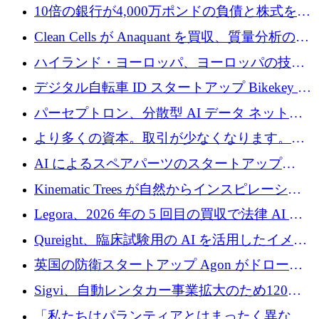
新を加速するために1,600万ポンドを確保
10倍の銀行が4,000万ポンドの負債と株式を調
達
Clean Cells が Anaquant を買収、質量分析の専
門知識によるバイオ医薬品の品質管理を拡大
ハイランド・ヨーロッパ、ヨーロッパの技術
規模拡大を支援するために11億ユーロのファ
デジタル自転車 ID スタートアップ Bikekey が
ンドVIを閉鎖
TÖNNJES への投資を確保
パーセプトロン、分散型 AI データ ネットワ
ークの構築に 650 万ドルを調達
より多くの資本。取引が少なくなります。
2026 年上半期がヨーロッパのテクノロジーに
AI によるスペアパーツのスタートアップ
ついて語ること
Intropy が 1,100 万ドルを調達
Kinematic Trees が自然からインスピレーショ
ンを得たロボット ソフトウェアを拡張するた
Legora、2026 年の 5 回目の買収で法律 AI ス
めに 58 万 5,000 ポンドを調達
タートアップ Wexler を買収
Qureight、臨床試験用の AI を活用したイメー
ジング プラットフォームを拡張するためにシ
英国の防衛スタートアップ Agon がドローン
リーズ B で 2,000 万ドルを確保
攻撃に対抗する仮想戦場を構築、3,000 万ドル
Sigvi、自動レンタカー事業拡大のため120万
を調達
ユーロを調達
「私たちはパランティアとはまったく異なる