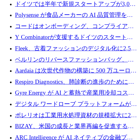
ンドで525万ポンドを獲得
ドイツでは半年で新規スタートアップが3,000
社という記録を目の当たりにし、涙を流すハ
Polysense が食品メーカーの AI 品質管理を拡
ンブルク
張するために 1,070 万ドルを調達
コードはオンボーディング、コンプライアン
ス、支払いを統合するために 640 万ポンドを
Y Combinatorが支援するドイツのスタートア
確保
ップFintoが340万ドルを調達、シリコンバレ
Fleek、古着ファッションのデジタル化に2,500
ーではなくミュンヘンを選んだと語る
万ドルを確保
ベルリンのリバースファッションバッグ、繊
維仕分け規模拡大に7桁の資金調達
Aardaia は次世代作物の構築に 500 万ユーロを
寄付
Respiro Diagnostics、肺診断の進歩のために
100 万ポンドを確保
Gyre Energy が AI と蓄熱で産業用冷却コスト
を削減するために 130 万ドルを調達
デジタル ワードローブ プラットフォームが
1,000 万人のユーザーに到達し、Whering が
ポレリオは工業用水処理資材の規模拡大に240
700 万ドルを獲得
万ユーロを確保
BIZAY、米国の成長と業界再編を促進するた
めに5,500万ドルを確保
ARC Intelligence が AI ネイティブの金融プラ