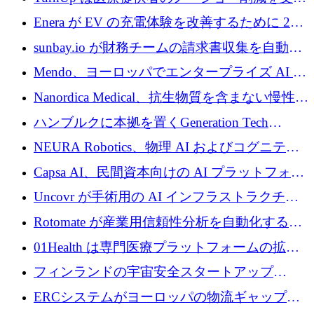
するために 200 万ユーロを調達
Enera が EV の充電体験を改善するために 200
万ドルを調達
sunbay.io が財務チームの請求書収集を自動化
するために 55 万ユーロを調達
Mendo、ヨーロッパでエンタープライズ AI 導
入を拡大するために 1,200 万ユーロを確保
Nanordica Medical、抗生物質を含まない慢性創
傷治療薬を市場に投入するために 160 万ユー
ハンブルクに本拠を置くGeneration Tech
ロを調達
Partnersが5,000万ユーロのAIロールアップファ
NEURA Robotics、物理 AI およびコグニティ
ンドを立ち上げ
ブ ロボティクス プラットフォームを拡張する
Capsa AI、民間資本向けの AI プラットフォー
ためにシリーズ C で最大 14 億ドルを確保
ムを拡大するために 1,800 万ドルを調達
Uncovr が手術用の AI インフラストラクチャ
を構築するために 700 万ドルを調達
Rotomate が産業用信頼性分析を自動化するた
めに 210 万ユーロを調達
01Health は専門医療プラットフォームの拡大
に 1,500 万ドルを確保
フィンランドの宇宙安全スタートアップ
Aavuus が、スペースデブリ追跡に取り組むプ
ERCシステムがヨーロッパの物流ギャップを
レシード資金を獲得