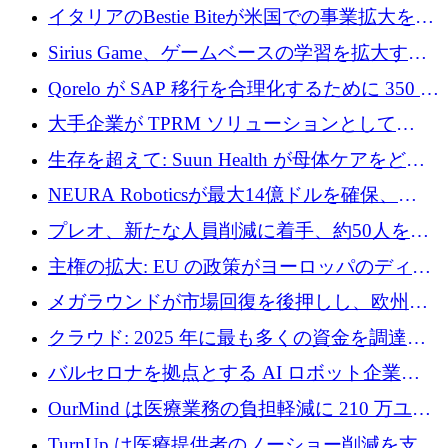
取引と5月のハイライト
イタリアのBestie Biteが米国での事業拡大を加
速するために150万ユーロを調達
Sirius Game、ゲームベースの学習を拡大する
ために 130 万ユーロの資金調達を完了
Qorelo が SAP 移行を合理化するために 350 万
ドルを調達
大手企業が TPRM ソリューションとして
Vanta を選択する理由
生存を超えて: Suun Health が母体ケアをどの
ように再考しているか
NEURA Roboticsが最大14億ドルを確保、
Bending Spoonsが米国IPOを申請、英国首相が
プレオ、新たな人員削減に着手、約50人を解
4億ポンドのチップ計画を発表
雇
主権の拡大: EU の政策がヨーロッパのディー
プテック戦略をどのように再構築しているか
メガラウンドが市場回復を後押しし、欧州の
ハイテク資金調達は5月に105億ユーロに回復
クラウド: 2025 年に最も多くの資金を調達し
た 10 社
バルセロナを拠点とする AI ロボット企業
Theker が 8,500 万ドルを調達
OurMind は医療業務の負担軽減に 210 万ユー
ロを寄付
TurnUp は医療提供者のノーショー削減を支援