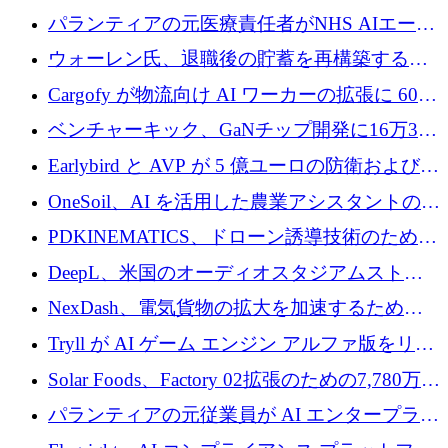
ラウンドを主導し、訴訟プラットフォームを
パランティアの元医療責任者がNHS AIエージ
拡大
ェントの立ち上げに1,000万ポンドを調達
ウォーレン氏、退職後の貯蓄を再構築するた
めに1,000万ユーロを調達
Cargofy が物流向け AI ワーカーの拡張に 600
万ドルを獲得
ベンチャーキック、GaNチップ開発に16万3千
ユーロでMinisaを支援
Earlybird と AVP が 5 億ユーロの防衛および二
重用途の成長基金である E2D を立ち上げる
OneSoil、AI を活用した農業アシスタントの拡
大に​​ 100 万ユーロを確保
PDKINEMATICS、ドローン誘導技術のために
200 万ユーロを調達
DeepL、米国のオーディオスタジアムストリ
ーミング事業Mixhaloを買収
NexDash、電気貨物の拡大を加速するために
EIT Urban Mobilityから250万ユーロを確保
Tryll が AI ゲーム エンジン アルファ版をリリ
ースし、60 万ドルのプレシード資金を確保
Solar Foods、Factory 02拡張のための7,780万ユ
ーロの資金調達パッケージを獲得
パランティアの元従業員が AI エンタープライ
ズ スタートアップの Conduct に 6,000 万ドル