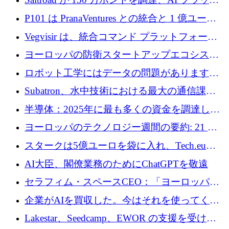
フォーム Ogma を買収して子ども向け言語療
P101 は PranaVentures との統合と 1 億ユーロ
法を拡大
のファンドによりシード投資に拡大
Vegvisir は、統合コマンド プラットフォーム
を通じて関連する無人システムを接続するた
ヨーロッパの防衛スタートアップエコシステ
めの資金を調達します
ムとなったハッカソン
ロボット工学にはデータの問題があります。
Macrodata Labs はそれを解決したいと考えて
Subatron、水中技術における最大の通信課題
います
の 1 つに取り組むために 16 万 2,000 ユーロを
半導体：2025年に最も多くの資金を調達した
確保
10社
ヨーロッパのテクノロジー週間の要約: 21 億
ユーロの取引と Tech.eu Funding Explorer
スタークは5億ユーロを袋に入れ、Tech.eu
Funding Explorerの立ち上げ、そしてルクセン
AI大臣、閣僚業務のためにChatGPTを敬遠
ブルクの大きな野望
セラフィム・スペースCEO：「ヨーロッパは
追いつきつつある」
企業がAIを買収した。今はそれを使ってくれ
る人々が必要です
Lakestar、Seedcamp、EWOR の支援を受け、