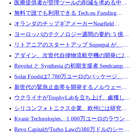
医療提供者が管理ツールの削減を求める中、
利益を獲得
a16z が Prosper AI を 3,000 万ドルで支援
無料で誰でも利用できる Tech.eu Funding
Explorer のご紹介
オランダのチップギアメーカーNearfield
Instrumentsが3億8,000万ドルを調達
ヨーロッパのテクノロジー週間の要約: 5 億
8,500 万ユーロを超える 60 以上のテクノロジ
リトアニアのスタートアップ Superpal が、
ー資金調達取引
Slack 内に構築された AI コワーカー プラット
アダイン、次世代自律物流航空機の開発に250
フォームのために 50 万ユーロを調達
万ユーロを確保
Revolut と Synthesia の初期支援者 Seedcamp が
3 億 2,000 万ドルを調達、米国に投資
Solar Foodsは7,780万ユーロのパッケージ、5
億ユーロの防衛および二重用途成長基金EDM
新世代の緊急止血帯を開発するノルウェーの
を開始、ヨーロッパのシリコンフォトニクス
スタートアップ企業を紹介する
ウクライナがTrophyLabを立ち上げ、鹵獲した
に警告
ロシア兵器を戦場の研究開発プラットフォー
シリコンフォトニクス企業、欧州には研究を
ムに変える
商業的に成功させるためのインフラが不足し
Kvasir Technologies、1,000万ユーロのラウンド
ていると警告
で成長を促進
Revo CapitalがTurbo Lawの380万ドルのシード