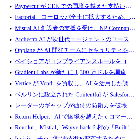
げる
商用化のためにシリーズ A で 1 億 1,500 万ユ
Paypercut が CEE での国境を越えた支払いを
ーロを調達
拡大するために 500 万ユーロを確保
Factorial、ヨーロッパ全土に拡大するため、25
億ドルの評価額で1億5,000万ドルのシリーズD
Mistral AI 創設者の支援を受け、NP Company
を調達
がエンジニアリング向け AI を推進するために
Archestra.AI が次世代エージェントのユースケ
600 万ユーロのプレシードを確保
ースを実現するために 1,000 万ドルを調達
Opplane が AI 開発チームにセキュリティをも
たらすために 450 万ユーロを調達
ベイショアがコンプライアンスルールをコー
ド化するために800万ドルを調達
Gradient Labs が新たに 1,300 万ドルを調達
Vertice が Vendr を買収し、AI を活用した調達
インテリジェンス プラットフォームを構築
ベルリンに設立された Contentful が Salesforce
に買収される
レーダーのギャップが西側の防衛力を破壊 —
そしてベルリンのチップスタートアップがそ
Return Helper、AI で国境を越えた e コマース
れを埋める
の返品を利益に変えるシリーズ A で 400 万ド
Revolut、Mistral、Wayve back 6 桁の「Built in
ルを調達
Europe」キャンペーン
Invisix、チップ計測技術を変革するために