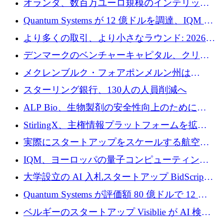
オランダ、数百万ユーロ規模のインテリック
との提携で軍用ドローンにソフトウェアファ
Quantum Systems が 12 億ドルを調達、IQM が
ースト戦略を採用
米国の主要取引所で初の欧州量子企業とな
より多くの取引、より小さなラウンド: 2026
る、6 月に欧州のスタートアップ資金調達
年 6 月に欧州のスタートアップ資金調達
デンマークのベンチャーキャピタル、クリメ
ンタム・キャピタルが気候変動対策ハードウ
メクレンブルク・フォアポンメルン州は
ェア投資として初回クローズで6,000万ユーロ
Nextcloud を州全体に展開し、オープンソース
スターリング銀行、130人の人員削減へ
を確保
戦略を拡大
ALP Bio、生物製剤の安全性向上のために
Venture Kick から 16 万 1,000 ユーロを調達
StirlingX、主権情報プラットフォームを拡張
するためにシリーズ A で 2,000 万ドルを確保
実際にスタートアップをスケールする航空イ
ノベーション モデルを学ぶ
IQM、ヨーロッパの量子コンピューティング
企業として初めて米国の主要取引所に上場
大学設立の AI 入札スタートアップ BidScript
がプレシード資金総額 100 万ドルを突破
Quantum Systems が評価額 80 億ドルで 12 億
ドルを調達
ベルギーのスタートアップ Visiblie が AI 検索