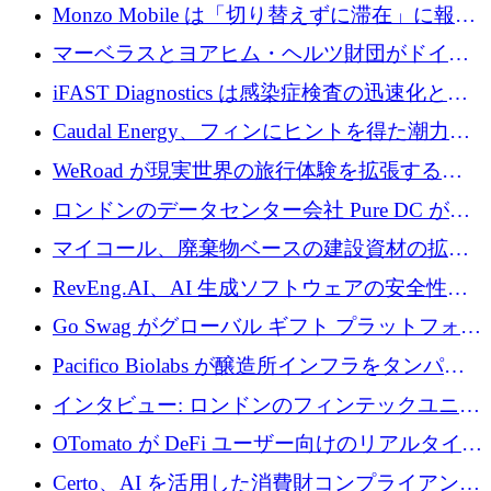
の座を奪還
Monzo Mobile は「切り替えずに滞在」に報酬
を与える
マーベラスとヨアヒム・ヘルツ財団がドイツ
の商業化ギャップを埋めるために2,000万ユー
iFAST Diagnostics は感染症検査の迅速化と抗
ロのディープテック基金を立ち上げる
菌薬耐性への取り組みに 500 万ポンドを寄付
Caudal Energy、フィンにヒントを得た潮力発
電技術の規模拡大に向けて 430 万ポンドを調
WeRoad が現実世界の旅行体験を拡張するた
達
めに 5,800 万ドルを獲得
ロンドンのデータセンター会社 Pure DC が欧
州と中東の拡張に 27 億ドルを確保
マイコール、廃棄物ベースの建設資材の拡大
に400万ポンドを投資
RevEng.AI、AI 生成ソフトウェアの安全性を
確保するために 1,500 万ドルを調達
Go Swag がグローバル ギフト プラットフォー
ムを拡大するために 500 万ドルを調達
Pacifico Biolabs が醸造所インフラをタンパク
質生産に転換するために 700 万ユーロを調達
インタビュー: ロンドンのフィンテックユニコ
ーン Tide の CEO、オリバー・プリル氏
OTomato が DeFi ユーザー向けのリアルタイム
インテリジェンス レイヤーを構築するために
Certo、AI を活用した消費財コンプライアンス