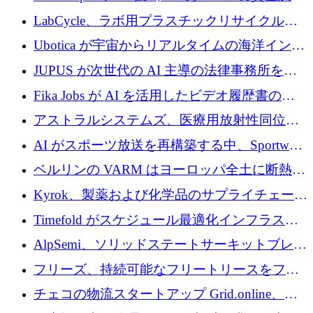
でエンタープライズ ソフトウェアの開発を倍
LabCycle、ラボ用プラスチックリサイクルシ
増
ステムを商業化し、焼却廃棄物を削減するた
Ubotica が宇宙からリアルタイムの海洋インテ
めに43万ポンドを確保
リジェンスを拡張するために 1,100 万ドルを
JUPUS が次世代の AI 主導の法律事務所を強
調達
化するために 1,300 万ユーロを調達
Fika Jobs が AI を活用したビデオ履歴書のた
めに 400 万ドルを調達
アストラルシステムズ、医療用放射性同位元
素の世界的な不足に対処するために2,300万ポ
AI がスポーツ放送を再構築する中、Sportway
ンドを調達
が 2,000 万ユーロを調達
ベルリンの VARM はヨーロッパ全土に断熱材
を拡張するために 1,750 万ユーロを投資
Kyrok、製薬および化学品のサプライチェーン
に AI を導入するために 310 万ユーロを確保
Timefold がスケジュール最適化インフラスト
ラクチャを拡張するためにシリーズ A で
AlpSemi、ソリッドステートサーキットブレー
1,300 万ドルを調達
カー技術の進歩のために1,700万ユーロを調達
フリーズ、持続可能なフリートリースをフラ
ンス全土に拡大するために1,300万ユーロを確
チェコの物流スタートアップ Grid.online、配
保
送量が 1 年で 10 倍に増加し、400 万ユーロの