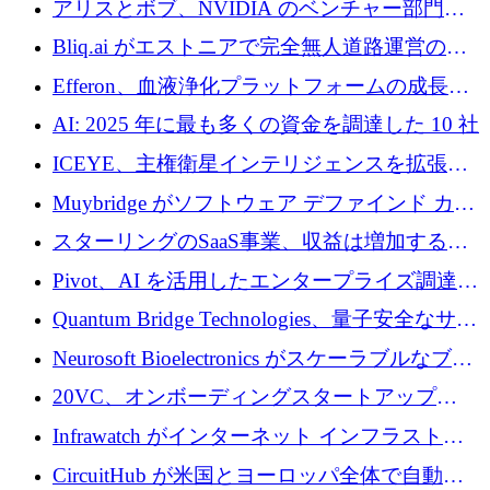
アリスとボブ、NVIDIA のベンチャー部門か
らの投資でシリーズ B を拡大
Bliq.ai がエストニアで完全無人道路運営の承
認を獲得
Efferon、血液浄化プラットフォームの成長に
250万ユーロを確保
AI: 2025 年に最も多くの資金を調達した 10 社
ICEYE、主権衛星インテリジェンスを拡張す
るために 3 億ユーロの信用枠を確保
Muybridge がソフトウェア デファインド カメ
ラ テクノロジーを拡張するためにシリーズ A
スターリングのSaaS事業、収益は増加するも
で 1,600 万ドルを調達
グループ利益は減少
Pivot、AI を活用したエンタープライズ調達プ
ラットフォームを拡大するために 4,000 万ド
Quantum Bridge Technologies、量子安全なサイ
ルを調達
バーセキュリティ インフラストラクチャの拡
Neurosoft Bioelectronics がスケーラブルなブレ
張にシリーズ A で 800 万ドルを投入
イン コンピューター インターフェイスのため
20VC、オンボーディングスタートアップ
に 750 万ドルを調達
Prelude へのシリーズ A 投資で 2,000 万ドルを
Infrawatch がインターネット インフラストラ
リード
クチャ インテリジェンス向けに 300 万ドルの
CircuitHub が米国とヨーロッパ全体で自動電