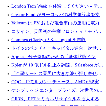
張するために 180 万ドルのプレシードを調達
London Tech Week を体験してください – テク
ノロジーがヨーロッパのイノベーションの未
Creator Fund がヨーロッパの科学創設者を支援
来を形作る場所
するために 5,600 万ドルを調達
Volteum は EV および混合車両の運用に電力を
供給するために 250 万ユーロを寄付
コサイン、英国初の主権フロンティアモデル
で業界の支援を確保
CommerceClarity が Katalogo.ai を買収
ドイツのベンチャーキャピタル連合、次世代
スタートアップの成長に向けて機関投資家へ
Apoha、分子挙動のための「液体状態インテ
の資本シフトを呼びかけ
リジェンス」を構築するために3,600万ドルを
Kpler が 10 億ドル以上を調達、Salesforce が
かけてステルス状態から出現
Contentful を買収、Built in Europe キャンペー
「金融サービス業界に大きな波が押し寄せて
ンを開始
いる」と「欧州初のAIネイティブ銀行」のボ
OQC、JPモルガン・チェース、AMDが現実世
スが語る
界のフィンテック・アプリケーションを探索
ケンブリッジ エンタープライズ、次世代のデ
するためにQuantum-AIデータセンターを立ち
ィープテック創設者向けにロンドンの出発点
GR3N、PETケミカルリサイクルを拡大するた
上げ
を構築
めにシリーズBで1,550万ユーロを調達