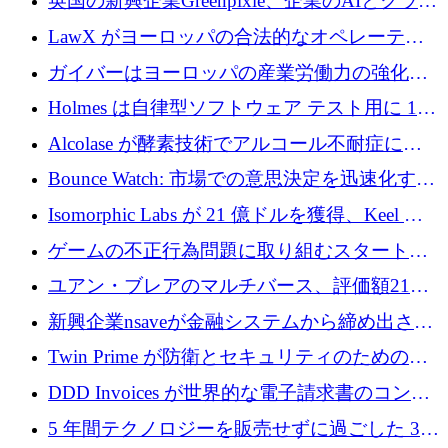
英国の新興企業Greenpixie、企業のAIとクラウ
するシリーズ B で 4,000 万ドルを調達
ドのエネルギー無駄を削減するために470万ポ
LawX がヨーロッパの合法的なオペレーティ
ンドを調達
ング システムを構築するために 750 万ユーロ
ガイバーはヨーロッパの産業労働力の強化に
を調達
貢献するために 140 万ユーロを獲得
Holmes は自律型ソフトウェア テスト用に 110
万ユーロのプレシードを提供して開始
Alcolase が酵素技術でアルコール不耐症に取
り組むために 150 万ユーロを調達
Bounce Watch: 市場での意思決定を迅速化する
ためのインテリジェンス層を構築する
Isomorphic Labs が 21 億ドルを獲得、Keel の
ネオバンク後の軸、ポーランドのソフトウェ
ゲームの不正行為問題に取り組むスタートア
ア進化
ップを紹介する
ユアン・ブレアのマルチバース、評価額21億
ドルで7,000万ドルを調達
新興企業nsaveが金融システムから締め出され
たシリア人に国際銀行アクセスをもたらす
Twin Prime が防衛とセキュリティのためのフ
ロンティア AI モデルを構築するために 1,000
DDD Invoices が世界的な電子請求書のコンプ
万ドルのプレシードを獲得
ライアンスを簡素化するために 131 万ユーロ
5 年間テクノロジーを販売せずに過ごした 3D
を調達