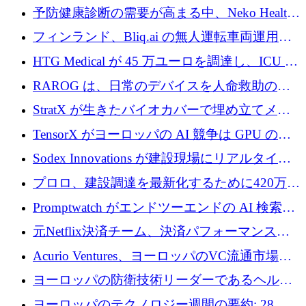
シリーズAで450万ユーロを調達
予防健康診断の需要が高まる中、Neko Health
が 7 億ドルを調達
フィンランド、Bliq.ai の無人運転車両運用を
認可
HTG Medical が 45 万ユーロを調達し、ICU の
尿モニタリングを自動化するための MDR 認
RAROG は、日常のデバイスを人命救助の救
証を獲得
助ビーコンに変えるために 16 万 2,000 ユーロ
StratX が生きたバイオカバーで埋め立てメタ
を確保
ン対策に 119 万ドルを調達
TensorX がヨーロッパの AI 競争は GPU の所
有者によって決まると考える理由
Sodex Innovations が建設現場にリアルタイム
のインテリジェンスをもたらすために 400 万
プロロ、建設調達を最新化するために420万ポ
ユーロを確保
ンドを調達
Promptwatch がエンドツーエンドの AI 検索最
適化プラットフォームを拡張するために 600
元Netflix決済チーム、決済パフォーマンスプ
万ユーロを調達
ラットフォームNopanのためにこれまでに720
Acurio Ventures、ヨーロッパのVC流通市場の
万ユーロを調達
流動性を解放するために1億1,500万ユーロの
ヨーロッパの防衛技術リーダーであるヘルシ
ファンドを立ち上げる
ングは、180億ドルの評価額で18億ドルのシリ
ヨーロッパのテクノロジー週間の要約: 28 億