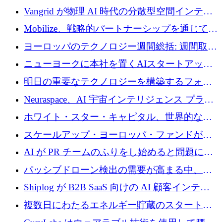
Vangrid が物理 AI 時代の分散型空間インテリ
ジェンス ネットワークを構築するために 900
Mobilize、戦略的パートナーシップを通じて通
万ドルのシードを調達
信ソフトウェア会社を拡大するための投資部
ヨーロッパのテクノロジー週間総括: 週間取引
門を立ち上げる
額 8 億 7,800 万ユーロと 2026 年上半期の主要
ニューヨークに本社を置くAIスタートアップ
トレンド
Modal Labsがロンドンオフィスを開設
明日の重要なテクノロジーを構築するフォト
ニクスのスケールアップに対応する
Neuraspace、AI 宇宙インテリジェンス プラッ
トフォームの拡大に 1,560 万ユーロを投資
ホワイト・スター・キャピタル、世界的なス
タートアップをシリーズAからBまで支援する
スケールアップ・ヨーロッパ・ファンドが初
ために2億5,000万ドルのファンドIVを閉鎖
の投資を行い、Iceeyeの10億ユーロのラウンド
AI が PR チームのふりをし始めると問題にな
を共同主導
ります
パッシブドローン検出の需要が高まる中、
Monava が資金調達ラウンドを終了
Shiplog が B2B SaaS 向けの AI 顧客インテリ
ジェンスを構築するために 100 万ドルを調達
複数日にわたるエネルギー貯蔵のスタートア
ップ、Ore Energy が新たな投資ラウンドで