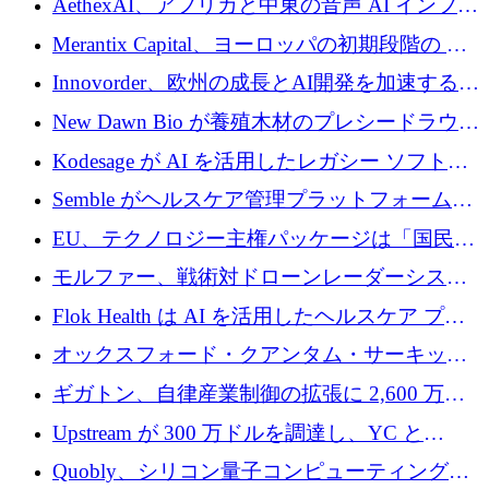
AethexAI、アフリカと中東の音声 AI インフラ
ストラクチャを構築するために 300 万ドルを
Merantix Capital、ヨーロッパの初期段階の AI
調達
スタートアップ向けに 1 億 300 万ユーロのフ
Innovorder、欧州の成長とAI開発を加速するた
ァンドを立ち上げる
めに2,000万ユーロを確保
New Dawn Bio が養殖木材のプレシードラウン
ドで 210 万ユーロを調達
Kodesage が AI を活用したレガシー ソフトウ
ェアの最新化のために 660 万ドルを調達
Semble がヘルスケア管理プラットフォームを
拡大するためにシリーズ C で 3,000 万ポンド
EU、テクノロジー主権パッケージは「国民の
を調達
保護」に関するものだと発言
モルファー、戦術対ドローンレーダーシステ
ムを最前線に近づけるために150万ユーロを調
Flok Health は AI を活用したヘルスケア プラ
達
ットフォームの成長に 1,250 万ドルを投資
オックスフォード・クアンタム・サーキット
が「成人向け」2億6,000万ポンドの資金調達
ギガトン、自律産業制御の拡張に 2,600 万ド
ラウンドを獲得
ルを調達
Upstream が 300 万ドルを調達し、YC と
Xavier Niel が支援する共同 AI 受信箱を立ち上
Quobly、シリコン量子コンピューティングの