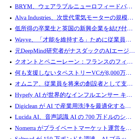
の可視化のために 50 万ユーロを調達
BRYM、ウェアラブルニューロフィードバッ
クプラットフォームの開発に65万ユーロを確
Alva Industries、次世代電気モーターの規模拡
保
大に 1,600 万ユーロを調達
低所得の卒業生と英国の新興企業を結び付け
るためにCommon Pathを開始
Wayve、「才能を維持する」ために従業員に
8,500万ドルの株式公開買い付けを実施
元DeepMind研究者がナスダックのAIエージェ
ントを拡張するためにCreandumの資金調達で
クオントとペニーレーン：フランスのフィン
記録を獲得
テックの友人と敵
何も支援しないタペストリーVCが8,000万ド
ルの資金を調達、ロンドン事務所を開設
オムニア、従業員を将来の創設者として支援
するために Firedrop でファンドを立ち上げる
Hypefy AI が世界的なインフルエンサー キャ
ンペーンを自動化するためにシリーズ A で
Digiclean が AI で産業用洗浄を最適化するた
720 万ドルを調達
めに 250 万ユーロを調達
Lucida AI、音声認識 AI の 700 万ドルのシー
ドラウンドを終了
Nomerra がプライベートマーケット運営を自
動化するために 200 万ドルを調達
Saltroad が 150 万ポンドを調達、AI プラット