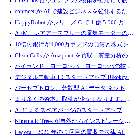
CurvLabs はウェアラブル技術を使用して腰痛
4,300 万ドルを獲得
治療をどのように再考しているか
conmeet が AI で建設ビジネスを強化するため
に 600 万ユーロを調達
HappyRobot がシリーズ C で 1 億 5,000 万ド
ルを獲得し、企業運営向けにエージェント AI
AEM、レアアースフリーの電気モーターの革
を拡張
新を加速するために1,600万ポンドを確保
10倍の銀行が4,000万ポンドの負債と株式を調
達
Clean Cells が Anaquant を買収、質量分析の専
門知識によるバイオ医薬品の品質管理を拡大
ハイランド・ヨーロッパ、ヨーロッパの技術
規模拡大を支援するために11億ユーロのファ
デジタル自転車 ID スタートアップ Bikekey が
ンドVIを閉鎖
TÖNNJES への投資を確保
パーセプトロン、分散型 AI データ ネットワ
ークの構築に 650 万ドルを調達
より多くの資本。取引が少なくなります。
2026 年上半期がヨーロッパのテクノロジーに
AI によるスペアパーツのスタートアップ
ついて語ること
Intropy が 1,100 万ドルを調達
Kinematic Trees が自然からインスピレーショ
ンを得たロボット ソフトウェアを拡張するた
Legora、2026 年の 5 回目の買収で法律 AI ス
めに 58 万 5,000 ポンドを調達