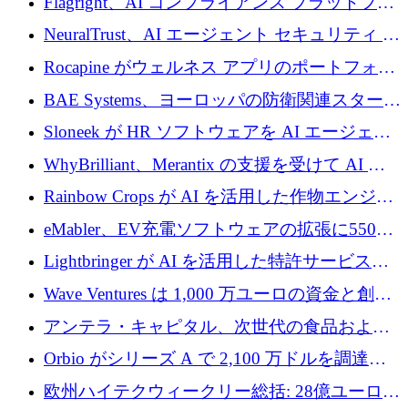
Flagright、AI コンプライアンス プラットフォ
を調達
ームを拡張するためにシリーズ A で 1,250 万
NeuralTrust、AI エージェント セキュリティ プ
ドルを確保
ラットフォームの拡張に 2,000 万ドルを調達
Rocapine がウェルネス アプリのポートフォリ
オを拡大するためにシリーズ A で 1,300 万ド
BAE Systems、ヨーロッパの防衛関連スタート
ルを調達
アップの規模拡大を支援するために 5,000 万
Sloneek が HR ソフトウェアを AI エージェン
ユーロの支援を開始
トに変えるために 600 万ドルを調達
WhyBrilliant、Merantix の支援を受けて AI 求
人マッチングを拡大するために 100 万ユーロ
Rainbow Crops が AI を活用した作物エンジニ
を調達
アリングを拡張するために 970 万ユーロを調
eMabler、EV充電ソフトウェアの拡張に550万
達
ユーロを確保
Lightbringer が AI を活用した特許サービスを
拡大するために 1,000 万ドルを調達
Wave Ventures は 1,000 万ユーロの資金と創設
者補助金で 10 周年を迎える
アンテラ・キャピタル、次世代の食品および
アグリテクノロジーのイノベーションを支援
Orbio がシリーズ A で 2,100 万ドルを調達、
するファンド III の初回クローズ額が 1 億ドル
AI 労働力管理を世界の最前線の労働者に提供
欧州ハイテクウィークリー総括: 28億ユーロの
に到達