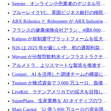
SE3 が自律システム用の空間 AI プラットフォ
Serpier、オンライン小売業者のデジタル可視
ームを発表
性向上を支援するために 140 万ユーロを調達
ブルーレイクVC、英国ビジネス銀行の移民主
導スタートアップ支援で初のファンド獲得に
ARX Robotics と Roboneers が ARX Industries
迫る
を設立し、無人地上車両の生産を拡大
フランスの健康保険会社アラン、4億8,000万
ユーロの資金調達ラウンドで合意
Kalipso が規制遵守プラットフォームを拡大す
るために 320 万ドルを調達
N26 は 2025 年が厳しい中、初の通期利益を
達成
Wayout が分散型飲料水インフラストラクチャ
プラットフォームを拡張するために 242 万ユ
アルメトラ、よりスマートな製造を推進する
ーロを調達
ためにシリーズ A で 1,630 万ユーロを確保
Compri、AI を活用した調達チームの構築に
320 万ユーロを確保
Tissium が株式資金で 3,000 万ユーロ、負債で
3,000 万ユーロを調達
LiveKid、ラテンアメリカでの拡大を目指して
Aldea を買収
SuperPlane、生産業務を AI ネイティブのワー
クフロー層に変えるために 260 万ドルを確保
Main Capital、52 億 5,000 万ユーロの資金調達