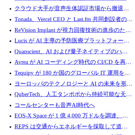
Improbable から 200 万ドルを調達
プラットフォームのために 400 万ドルを調達
クラウド大手が音声生体認証市場から撤退す
るなか、Voxmindが54万6,000ポンドのプレシ
Tonada、Vercel CEO と Last.fm 共同創設者の支
ード資金を調達
援を受けてステルス撤退
ReVision Implant が視力回復技術の進歩のため
に 400 万ユーロを確保
Lucis が AI 主導の予防医療プラットフォーム
を拡大するためにシリーズ A で 2,000 万ドル
Quanscient、AI および量子ネイティブのハー
を調達
ドウェア エンジニアリングを推進するために
Avrea が AI コーディング時代の CI/CD を再発
1,000 万ユーロを調達
明するために 470 万ドルをかけてステルスか
Tequipy が 180 か国のグローバル IT 運用を自
ら浮上
動化するために 300 万ユーロ以上を調達
ヨーロッパのテクノロジーと AI の未来を形作
る: イノベーション リーダーが Nexus
QuberTech、人工タンポポから持続可能な天然
Luxembourg 2026 に集まる理由
ゴムを開発するために 340 万ポンドを調達
コールセンターも音声AI時代へ
EOS-X Space が 1 億 4,000 万ドルを調達、
Mistral が Emmi AI を買収、Bliq がエストニア
REPS は交通からエネルギーを採取して道路
での完全無人道路運営を承認
を発電所に変えるために 2,360 万ドルを調達