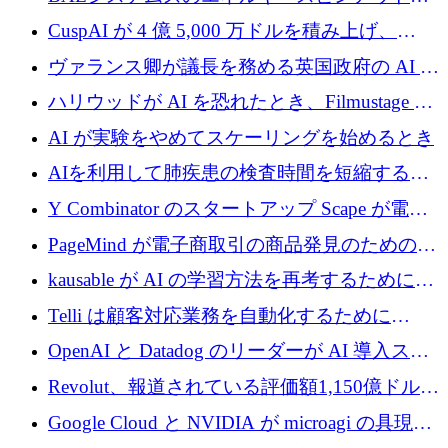
子力タービンが1500万ポンドの資金調達でス
CuspAI が 4 億 5,000 万ドルを積み上げ、
テルスから浮上
Resist.UA が 5,000 万ユーロの基金を立ち上
ヴァランス卿が議長を務める英国政府の AI タ
げ、DSIT が廃止される
スクフォースが発足
ハリウッドが AI を恐れたとき、Filmustage は
代わりにプリプロダクションに賭けました
AI が実験をやめてスケーリングを始めるとき
AIを利用して肺疾患の検査時間を短縮する英
国のヘルステック挑戦者が1900万ドルを獲得
Y Combinator のスタートアップ Scape が電子
メールを再考するために 320 万ドルを調達し
PageMind が電子商取引の商品発見のための
てステルスから浮上
AI を拡張するために 120 万ユーロを調達
kausable が AI の学習方法を再考するために
1,200 万ユーロを調達
Telli は顧客対応業務を自動化するために
1,500 万ドルのシードを確保
OpenAI と Datadog のリーダーが AI 導入スタ
ートアップ Arrakis を支援
Revolut、報道されている評価額1,150億ドルで
の新たな二次株式売却を確認
Google Cloud と NVIDIA が microagi の具現化