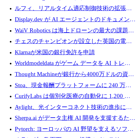
ットフォームを拡大するために 400 万ユーロ
ルフィ、リアルタイム適応制御技術の拡張に
を調達
810万ポンドを確保
Display.dev が AI エージェントのドキュメント
コラボレーションを強化するために 47 万ユー
WaiV Robotics は海上ドローンの最大の課題の
ロを調達
1 つをどのように解決しているか
チェスのチャンピオンが設立した英国の電池
材料スタートアップ TaiSan が 465 万ポンドを
Klarnaが米国の銀行免許を申請
調達
Worldmodeldata がゲーム データを AI トレー
ニングに変えるために 700 万ポンドを獲得
Thought Machineが銀行から4000万ドルの資金
調達、年間収益1億ドルを突破
Stoa、現金報酬プラットフォームに 240 万ド
ルを確保
CurifyLabs は個別化医療の自動化に 1,200 万
ユーロを寄付
Aylight、光インターコネクト技術の進歩に向
けて450万ユーロのプレシードラウンドを終了
Sherpa.ai がデータ主権 AI 開発を支援するため
に 1,800 万ドルを調達
Pytorch: ヨーロッパの AI 野望を支えるソフト
ウェア層