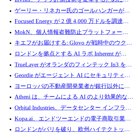
2,000 万ユーロのシードラウンドを完了
ゲーリー・リネカー氏のゴールハンガーがVC
事業を開始
Focused Energy が 2 億 4,000 万ドルを調達、
TrueLayer が In3 を買収、ロンドンが首位の座
MokN、個人情報盗難防止プラットフォーム
を奪還
の成長のためにシリーズ A で 1,500 万ドルを
キエフがお届けする: Glovo が戦時中のウクラ
調達
イナで最も急速に成長する市場の 1 つをどの
ロンドンを拠点とする AI ラボ Inherent が
ように拡大したか
5,000 万ドルの資金調達でステルスから浮上
TrueLayer がオランダのフィンテック In3 を買
収、チェックアウト時にクレジットを提供
Geordie がエージェント AI にセキュリティと
ガバナンスをもたらすために 3,000 万ドルを
ヨーロッパの不動産開発業者が銀行以外にも
調達
目を向けているため、InRentoの資金調達額は
Atheni は、チームによる AI のより効果的な使
1億ユーロを突破
用を支援するために 35 万ポンドを確保
Orbital Industries、データセンター インフラス
トラクチャ システムの拡張に 5,000 万ドルを
Kopa.ai、エンドツーエンドの電子商取引業務
確保
用の AI エージェントを構築するために 200
ロンドンがパリを破り、欧州ハイテクトップ
万ユーロを調達