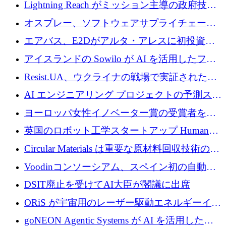
された AI の野望を推進
Lightning Reach がミッション主導の政府技術
グループとしてポートフォリオを拡大し ETG
オスプレー、ソフトウェアサプライチェーン
に買収
攻撃を阻止するために265万ドルを確保
エアバス、E2Dがアルタ・アレスに初投資、
欧州防衛技術ファンドに5億ユーロを拠出
アイスランドの Sowilo が AI を活用したファ
ッション製品インテリジェンス プラットフォ
Resist.UA、ウクライナの戦場で実証された防
ームを拡大するためにプレシードを調達
衛技術を拡大するために5,000万ユーロの欧州
AI エンジニアリング プロジェクトの予測スタ
基金を立ち上げる
ートアップ Cascade が a16z アクセラレータか
ヨーロッパ女性イノベーター賞の受賞者を紹
らの支援を獲得
介します
英国のロボット工学スタートアップ Humanoid
がシリーズ A 1 億 5,200 万ドルで評価額 13 億
Circular Materials は重要な原材料回収技術の拡
5,000 万ドルに到達
張に 1,180 万ユーロを確保
Voodinコンソーシアム、スペイン初の自動木
製ブレード工場の建設にEU補助金4,800万ユ
DSIT廃止を受けてAI大臣が閣議に出席
ーロを確保
ORiS が宇宙用のレーザー駆動エネルギーイン
フラの構築に 500 万ユーロを調達
goNEON Agentic Systems が AI を活用したイ