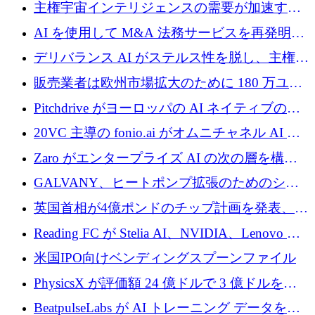
埋めるために設計された重量物運搬用eVTOL
主権宇宙インテリジェンスの需要が加速する
であるVictorを発表
中、ICEYEは評価額100億ユーロ以上で4億
AI を使用して M&A 法務サービスを再発明す
5,000万ユーロを調達
るために 110 万ユーロを適切に確保
デリバランス AI がステルス性を脱し、主権の
あるエンタープライズ AI を強化
販売業者は欧州市場拡大のために 180 万ユー
ロを確保
Pitchdrive がヨーロッパの AI ネイティブの創
業者を支援するために 6,000 万ユーロを調達
20VC 主導の fonio.ai がオムニチャネル AI プ
ラットフォームのために 1,700 万ドルを調達
Zaro がエンタープライズ AI の次の層を構築
するために 510 万ドルを獲得
GALVANY、ヒートポンプ拡張のためのシー
ドラウンドで1,000万ユーロを確保
英国首相が4億ポンドのチップ計画を発表、英
国の新興企業は「ここで拡大」し「ここに留
Reading FC が Stelia AI、NVIDIA、Lenovo と
まる」
協力して AI Center of Excellence を立ち上げ
米国IPO向けベンディングスプーンファイル
PhysicsX が評価額 24 億ドルで 3 億ドルを調
達
BeatpulseLabs が AI トレーニング データを拡