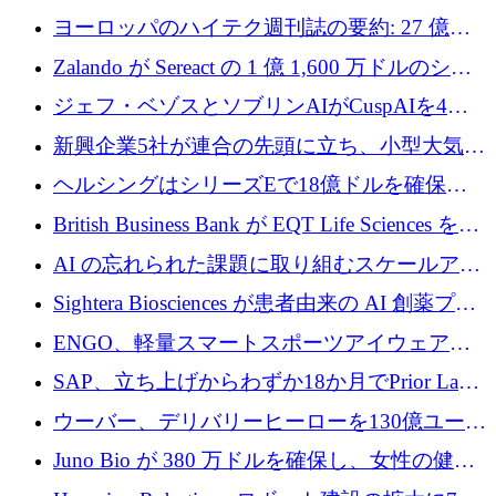
ンフラ計画を加速するために 16 万ユーロを確
ヨーロッパのハイテク週刊誌の要約: 27 億ユ
保
ーロを超える 60 以上のハイテク資金調達取引
Zalando が Sereact の 1 億 1,600 万ドルのシリ
ーズ B に参加し、AI を活用した倉庫自動化を
ジェフ・ベゾスとソブリンAIがCuspAIを4億
加速
5,000万ドルの資金調達で支援
新興企業5社が連合の先頭に立ち、小型大気質
センサーをEUのクリーンエア政策の中心に据
ヘルシングはシリーズEで18億ドルを確保、
える
ウーバーはデリバリー・ヒーローを130億ユー
British Business Bank が EQT Life Sciences を
ロの契約で買収、レボルトは2027年に米国の
2,500 万ユーロのコミットメントで支援
AI の忘れられた課題に取り組むスケールアッ
銀行を立ち上げる
プを実現: カメラロール
Sightera Biosciences が患者由来の AI 創薬プラ
ットフォームを拡大するために 300 万ユーロ
ENGO、軽量スマートスポーツアイウェアの
のプレシードをクローズ
進歩のために510万ユーロを調達
SAP、立ち上げからわずか18か月でPrior Labs
を10億ユーロ以上の契約で買収
ウーバー、デリバリーヒーローを130億ユーロ
の契約で買収、99か国にまたがるプラットフ
Juno Bio が 380 万ドルを確保し、女性の健康
ォームを構築
専用の初のシーケンスラボを開設