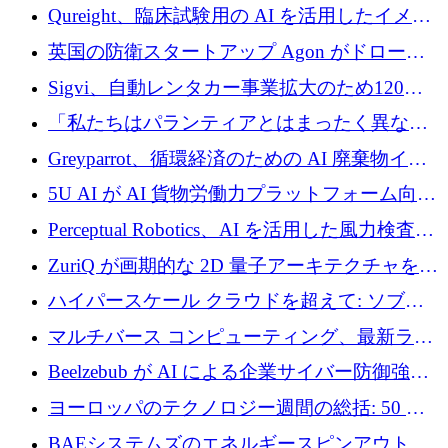
タートアップ Wexler を買収
Qureight、臨床試験用の AI を活用したイメー
ジング プラットフォームを拡張するためにシ
英国の防衛スタートアップ Agon がドローン
リーズ B で 2,000 万ドルを確保
攻撃に対抗する仮想戦場を構築、3,000 万ドル
Sigvi、自動レンタカー事業拡大のため120万
を調達
ユーロを調達
「私たちはパランティアとはまったく異なる
会社です」とフランス人の「控えめな」後任
Greyparrot、循環経済のための AI 廃棄物イン
者は言う
テリジェンスを拡張するためにシリーズ B で
5U AI が AI 貨物労働力プラットフォーム向け
2,700 万ドルを確保
に 320 万ドルのプレシードを獲得
Perceptual Robotics、AI を活用した風力検査の
規模拡大に向けて 400 万ポンド以上を確保
ZuriQ が画期的な 2D 量子アーキテクチャを拡
張するために 2,550 万ドルを調達
ハイパースケール クラウドを超えて: ソブリ
ン コンピューティングに対する DFINITY の
マルチバース コンピューティング、最新ラウ
ビジョン
ンドで最大 5 億 7,000 万ドルを目標
Beelzebub が AI による企業サイバー防御強化
のために 300 万ユーロを調達
ヨーロッパのテクノロジー週間の総括: 50 以
上の取引に 10 億ユーロ以上を投資
BAEシステムズのエネルギースピンアウト原