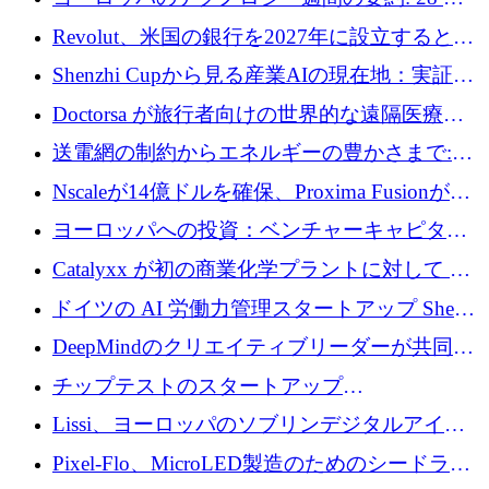
ーズEを確保
ユーロを超える 70 以上のテクノロジー資金調
Revolut、米国の銀行を2027年に設立すると米
達取引
国の社長が語る
Shenzhi Cupから見る産業AIの現在地：実証と
産業実装への道筋
Doctorsa が旅行者向けの世界的な遠隔医療プ
ラットフォームを拡大するために 100 万ユー
送電網の制約からエネルギーの豊かさまで:
ロを調達
Envision の Gobi X がヨーロッパの AI の未来
Nscaleが14億ドルを確保、Proxima Fusionが4
にどのように貢献できるか
億1,100万ユーロを獲得、Invest EuropeはVCの
ヨーロッパへの投資：ベンチャーキャピタル
回復を見込む
が過去2番目に高い水準に到達
Catalyxx が初の商業化学プラントに対して EU
から 2,000 万ユーロ以上の支援を獲得
ドイツの AI 労働力管理スタートアップ Sherpa
がプレシードで 220 万ドルを調達
DeepMindのクリエイティブリーダーが共同設
立したAIライティングのスタートアップが
チップテストのスタートアップ
1,300万ドルのシード投資を調達
QuantumDiamondsが株式資金で1,500万ユーロ
Lissi、ヨーロッパのソブリンデジタルアイデ
を調達
ンティティの未来を推進するために350万ユー
Pixel-Flo、MicroLED製造のためのシードラウ
ロを調達