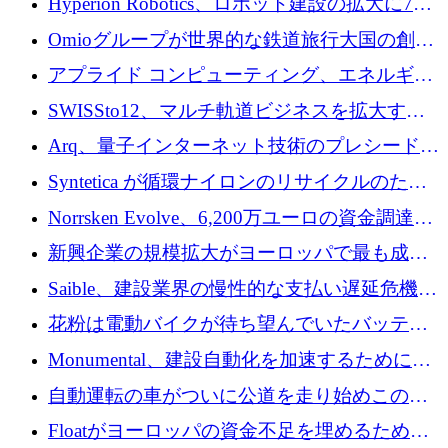
Hyperion Robotics、ロボット建設の拡大に740
万ドルを確保
Omioグループが世界的な鉄道旅行大国の創設
を目指してRail Europeを買収
アプライド コンピューティング、エネルギー
向け基盤 AI の拡張に 2,000 万ドルを調達
SWISSto12、マルチ軌道ビジネスを拡大する
ためにシリーズCで7,000万ドルを調達
Arq、量子インターネット技術のプレシードと
して140万ドルを確保
Syntetica が循環ナイロンのリサイクルのため
にシリーズ A で 3,000 万ドルを調達
Norrsken Evolve、6,200万ユーロの資金調達
後、アムステルダムに根を張る
新興企業の規模拡大がヨーロッパで最も成功
した創業者を生み出す、アントラー氏が発見
Saible、建設業界の慢性的な支払い遅延危機に
対処するために 290 万ポンドを調達
花粉は電動バイクが待ち望んでいたバッテリ
ー交換ネットワークを構築している
Monumental、建設自動化を加速するためにシ
リーズ B で 3,200 万ドルを確保
自動運転の車がついに公道を走り始めこの国
が世界をリードしようとしている
Floatがヨーロッパの資金不足を埋めるために