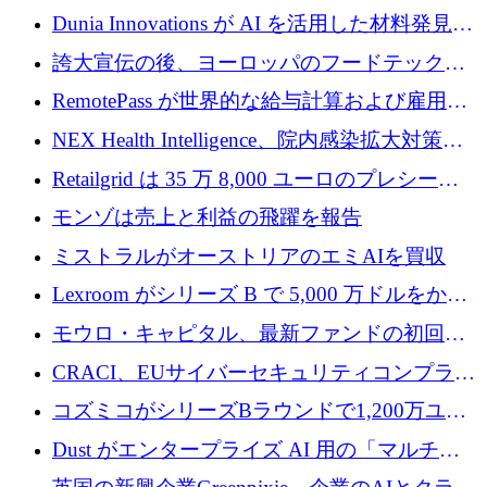
プレシードを確保
子機器製造を拡大するために 2,800 万ドルを
Dunia Innovations が AI を活用した材料発見を
調達
産業化するために 2 億 8,000 万ユーロのベル
誇大宣伝の後、ヨーロッパのフードテックセ
リン GigaLab を発表
クターはファンダメンタルズを中心に再構築
RemotePass が世界的な給与計算および雇用プ
中
ラットフォームを拡大するために 1,740 万ド
NEX Health Intelligence、院内感染拡大対策に
ルを調達
100万ユーロを確保
Retailgrid は 35 万 8,000 ユーロのプレシード
ラウンドで小売業のスプレッドシートをター
モンゾは売上と利益の飛躍を報告
ゲットにしています
ミストラルがオーストリアのエミAIを買収
Lexroom がシリーズ B で 5,000 万ドルをかけ
てヨーロッパ大陸法用の法律 AI を構築
モウロ・キャピタル、最新ファンドの初回ク
ローズで4億ドルを確保
CRACI、EUサイバーセキュリティコンプライ
アンスプラットフォームのために140万ユーロ
コズミコがシリーズBラウンドで1,200万ユー
を調達
ロを調達
Dust がエンタープライズ AI 用の「マルチプ
レイヤー」オペレーティング システムを構築