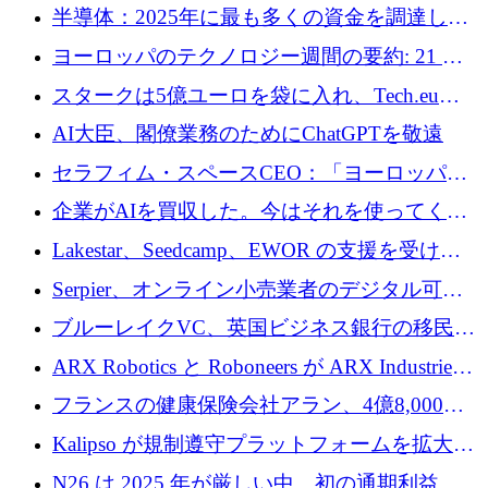
の 1 つに取り組むために 16 万 2,000 ユーロを
半導体：2025年に最も多くの資金を調達した
確保
10社
ヨーロッパのテクノロジー週間の要約: 21 億
ユーロの取引と Tech.eu Funding Explorer
スタークは5億ユーロを袋に入れ、Tech.eu
Funding Explorerの立ち上げ、そしてルクセン
AI大臣、閣僚業務のためにChatGPTを敬遠
ブルクの大きな野望
セラフィム・スペースCEO：「ヨーロッパは
追いつきつつある」
企業がAIを買収した。今はそれを使ってくれ
る人々が必要です
Lakestar、Seedcamp、EWOR の支援を受け、
SE3 が自律システム用の空間 AI プラットフォ
Serpier、オンライン小売業者のデジタル可視
ームを発表
性向上を支援するために 140 万ユーロを調達
ブルーレイクVC、英国ビジネス銀行の移民主
導スタートアップ支援で初のファンド獲得に
ARX Robotics と Roboneers が ARX Industries
迫る
を設立し、無人地上車両の生産を拡大
フランスの健康保険会社アラン、4億8,000万
ユーロの資金調達ラウンドで合意
Kalipso が規制遵守プラットフォームを拡大す
るために 320 万ドルを調達
N26 は 2025 年が厳しい中、初の通期利益を