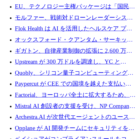
拡大するためにシリーズ C で 3,000 万ポンド
EU、テクノロジー主権パッケージは「国民の
を調達
保護」に関するものだと発言
モルファー、戦術対ドローンレーダーシステ
ムを最前線に近づけるために150万ユーロを調
Flok Health は AI を活用したヘルスケア プラ
達
ットフォームの成長に 1,250 万ドルを投資
オックスフォード・クアンタム・サーキット
が「成人向け」2億6,000万ポンドの資金調達
ギガトン、自律産業制御の拡張に 2,600 万ド
ラウンドを獲得
ルを調達
Upstream が 300 万ドルを調達し、YC と
Xavier Niel が支援する共同 AI 受信箱を立ち上
Quobly、シリコン量子コンピューティングの
げる
商用化のためにシリーズ A で 1 億 1,500 万ユ
Paypercut が CEE での国境を越えた支払いを
ーロを調達
拡大するために 500 万ユーロを確保
Factorial、ヨーロッパ全土に拡大するため、25
億ドルの評価額で1億5,000万ドルのシリーズD
Mistral AI 創設者の支援を受け、NP Company
を調達
がエンジニアリング向け AI を推進するために
Archestra.AI が次世代エージェントのユースケ
600 万ユーロのプレシードを確保
ースを実現するために 1,000 万ドルを調達
Opplane が AI 開発チームにセキュリティをも
たらすために 450 万ユーロを調達
ベイショアがコンプライアンスルールをコー