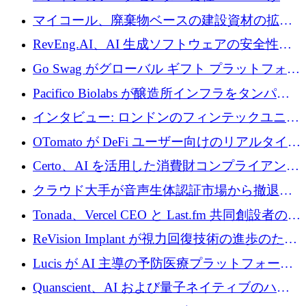
州と中東の拡張に 27 億ドルを確保
マイコール、廃棄物ベースの建設資材の拡大
に400万ポンドを投資
RevEng.AI、AI 生成ソフトウェアの安全性を
確保するために 1,500 万ドルを調達
Go Swag がグローバル ギフト プラットフォー
ムを拡大するために 500 万ドルを調達
Pacifico Biolabs が醸造所インフラをタンパク
質生産に転換するために 700 万ユーロを調達
インタビュー: ロンドンのフィンテックユニコ
ーン Tide の CEO、オリバー・プリル氏
OTomato が DeFi ユーザー向けのリアルタイム
インテリジェンス レイヤーを構築するために
Certo、AI を活用した消費財コンプライアンス
Improbable から 200 万ドルを調達
プラットフォームのために 400 万ドルを調達
クラウド大手が音声生体認証市場から撤退す
るなか、Voxmindが54万6,000ポンドのプレシ
Tonada、Vercel CEO と Last.fm 共同創設者の支
ード資金を調達
援を受けてステルス撤退
ReVision Implant が視力回復技術の進歩のため
に 400 万ユーロを確保
Lucis が AI 主導の予防医療プラットフォーム
を拡大するためにシリーズ A で 2,000 万ドル
Quanscient、AI および量子ネイティブのハー
を調達
ドウェア エンジニアリングを推進するために