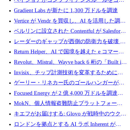
ド化するために800万ドルを調達
Gradient Labs が新たに 1,300 万ドルを調達
Vertice が Vendr を買収し、AI を活用した調達
インテリジェンス プラットフォームを構築
ベルリンに設立された Contentful が Salesforce
に買収される
レーダーのギャップが西側の防衛力を破壊 —
そしてベルリンのチップスタートアップがそ
Return Helper、AI で国境を越えた e コマース
れを埋める
の返品を利益に変えるシリーズ A で 400 万ド
Revolut、Mistral、Wayve back 6 桁の「Built in
ルを調達
Europe」キャンペーン
Invisix、チップ計測技術を変革するために
2,000 万ユーロのシードラウンドを完了
ゲーリー・リネカー氏のゴールハンガーがVC
事業を開始
Focused Energy が 2 億 4,000 万ドルを調達、
TrueLayer が In3 を買収、ロンドンが首位の座
MokN、個人情報盗難防止プラットフォーム
を奪還
の成長のためにシリーズ A で 1,500 万ドルを
キエフがお届けする: Glovo が戦時中のウクラ
調達
イナで最も急速に成長する市場の 1 つをどの
ロンドンを拠点とする AI ラボ Inherent が
ように拡大したか