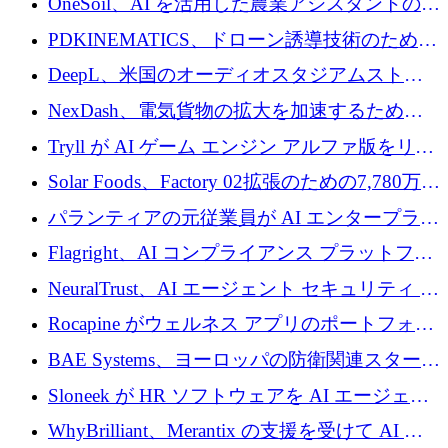
OneSoil、AI を活用した農業アシスタントの拡
大に​​ 100 万ユーロを確保
PDKINEMATICS、ドローン誘導技術のために
200 万ユーロを調達
DeepL、米国のオーディオスタジアムストリ
ーミング事業Mixhaloを買収
NexDash、電気貨物の拡大を加速するために
EIT Urban Mobilityから250万ユーロを確保
Tryll が AI ゲーム エンジン アルファ版をリリ
ースし、60 万ドルのプレシード資金を確保
Solar Foods、Factory 02拡張のための7,780万ユ
ーロの資金調達パッケージを獲得
パランティアの元従業員が AI エンタープライ
ズ スタートアップの Conduct に 6,000 万ドル
Flagright、AI コンプライアンス プラットフォ
を調達
ームを拡張するためにシリーズ A で 1,250 万
NeuralTrust、AI エージェント セキュリティ プ
ドルを確保
ラットフォームの拡張に 2,000 万ドルを調達
Rocapine がウェルネス アプリのポートフォリ
オを拡大するためにシリーズ A で 1,300 万ド
BAE Systems、ヨーロッパの防衛関連スタート
ルを調達
アップの規模拡大を支援するために 5,000 万
Sloneek が HR ソフトウェアを AI エージェン
ユーロの支援を開始
トに変えるために 600 万ドルを調達
WhyBrilliant、Merantix の支援を受けて AI 求