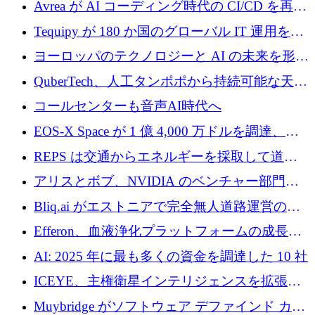
Avrea が AI コーディング時代の CI/CD を再発
1,000 万ユーロを調達
明するために 470 万ドルをかけてステルスか
Tequipy が 180 か国のグローバル IT 運用を自
ら浮上
動化するために 300 万ユーロ以上を調達
ヨーロッパのテクノロジーと AI の未来を形作
る: イノベーション リーダーが Nexus
QuberTech、人工タンポポから持続可能な天然
Luxembourg 2026 に集まる理由
ゴムを開発するために 340 万ポンドを調達
コールセンターも音声AI時代へ
EOS-X Space が 1 億 4,000 万ドルを調達、
Mistral が Emmi AI を買収、Bliq がエストニア
REPS は交通からエネルギーを採取して道路
での完全無人道路運営を承認
を発電所に変えるために 2,360 万ドルを調達
アリスとボブ、NVIDIA のベンチャー部門か
らの投資でシリーズ B を拡大
Bliq.ai がエストニアで完全無人道路運営の承
認を獲得
Efferon、血液浄化プラットフォームの成長に
250万ユーロを確保
AI: 2025 年に最も多くの資金を調達した 10 社
ICEYE、主権衛星インテリジェンスを拡張す
るために 3 億ユーロの信用枠を確保
Muybridge がソフトウェア デファインド カメ