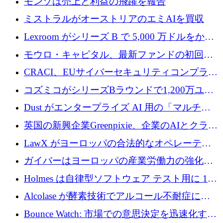
モンゾは売上と利益の飛躍を報告
ゲットにしています
ミストラルがオーストリアのエミAIを買収
Lexroom がシリーズ B で 5,000 万ドルをかけ
てヨーロッパ大陸法用の法律 AI を構築
モウロ・キャピタル、最新ファンドの初回ク
ローズで4億ドルを確保
CRACI、EUサイバーセキュリティコンプライ
アンスプラットフォームのために140万ユーロ
コズミコがシリーズBラウンドで1,200万ユー
を調達
ロを調達
Dust がエンタープライズ AI 用の「マルチプ
レイヤー」オペレーティング システムを構築
英国の新興企業Greenpixie、企業のAIとクラウ
するシリーズ B で 4,000 万ドルを調達
ドのエネルギー無駄を削減するために470万ポ
LawX がヨーロッパの合法的なオペレーティ
ンドを調達
ング システムを構築するために 750 万ユーロ
ガイバーはヨーロッパの産業労働力の強化に
を調達
貢献するために 140 万ユーロを獲得
Holmes は自律型ソフトウェア テスト用に 110
万ユーロのプレシードを提供して開始
Alcolase が酵素技術でアルコール不耐症に取
り組むために 150 万ユーロを調達
Bounce Watch: 市場での意思決定を迅速化する