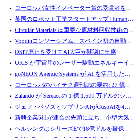
基金を立ち上げる
ートアップ Cascade が a16z アクセラレータか
ヨーロッパ女性イノベーター賞の受賞者を紹
らの支援を獲得
介します
英国のロボット工学スタートアップ Humanoid
がシリーズ A 1 億 5,200 万ドルで評価額 13 億
Circular Materials は重要な原材料回収技術の拡
5,000 万ドルに到達
張に 1,180 万ユーロを確保
Voodinコンソーシアム、スペイン初の自動木
製ブレード工場の建設にEU補助金4,800万ユ
DSIT廃止を受けてAI大臣が閣議に出席
ーロを確保
ORiS が宇宙用のレーザー駆動エネルギーイン
フラの構築に 500 万ユーロを調達
goNEON Agentic Systems が AI を活用したイ
ンフラ計画を加速するために 16 万ユーロを確
ヨーロッパのハイテク週刊誌の要約: 27 億ユ
保
ーロを超える 60 以上のハイテク資金調達取引
Zalando が Sereact の 1 億 1,600 万ドルのシリ
ーズ B に参加し、AI を活用した倉庫自動化を
ジェフ・ベゾスとソブリンAIがCuspAIを4億
加速
5,000万ドルの資金調達で支援
新興企業5社が連合の先頭に立ち、小型大気質
センサーをEUのクリーンエア政策の中心に据
ヘルシングはシリーズEで18億ドルを確保、
える
ウーバーはデリバリー・ヒーローを130億ユー