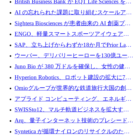
British Business Bank が EQT Life Sciences を
ロの契約で買収、レボルトは2027年に米国の
2,500 万ユーロのコミットメントで支援
AI の忘れられた課題に取り組むスケールアッ
銀行を立ち上げる
プを実現: カメラロール
Sightera Biosciences が患者由来の AI 創薬プラ
ットフォームを拡大するために 300 万ユーロ
ENGO、軽量スマートスポーツアイウェアの
のプレシードをクローズ
進歩のために510万ユーロを調達
SAP、立ち上げからわずか18か月でPrior Labs
を10億ユーロ以上の契約で買収
ウーバー、デリバリーヒーローを130億ユーロ
の契約で買収、99か国にまたがるプラットフ
Juno Bio が 380 万ドルを確保し、女性の健康
ォームを構築
専用の初のシーケンスラボを開設
Hyperion Robotics、ロボット建設の拡大に740
万ドルを確保
Omioグループが世界的な鉄道旅行大国の創設
を目指してRail Europeを買収
アプライド コンピューティング、エネルギー
向け基盤 AI の拡張に 2,000 万ドルを調達
SWISSto12、マルチ軌道ビジネスを拡大する
ためにシリーズCで7,000万ドルを調達
Arq、量子インターネット技術のプレシードと
して140万ドルを確保
Syntetica が循環ナイロンのリサイクルのため