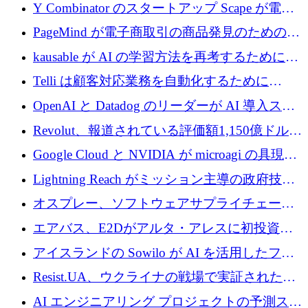
国のヘルステック挑戦者が1900万ドルを獲得
Y Combinator のスタートアップ Scape が電子
メールを再考するために 320 万ドルを調達し
PageMind が電子商取引の商品発見のための
てステルスから浮上
AI を拡張するために 120 万ユーロを調達
kausable が AI の学習方法を再考するために
1,200 万ユーロを調達
Telli は顧客対応業務を自動化するために
1,500 万ドルのシードを確保
OpenAI と Datadog のリーダーが AI 導入スタ
ートアップ Arrakis を支援
Revolut、報道されている評価額1,150億ドルで
の新たな二次株式売却を確認
Google Cloud と NVIDIA が microagi の具現化
された AI の野望を推進
Lightning Reach がミッション主導の政府技術
グループとしてポートフォリオを拡大し ETG
オスプレー、ソフトウェアサプライチェーン
に買収
攻撃を阻止するために265万ドルを確保
エアバス、E2Dがアルタ・アレスに初投資、
欧州防衛技術ファンドに5億ユーロを拠出
アイスランドの Sowilo が AI を活用したファ
ッション製品インテリジェンス プラットフォ
Resist.UA、ウクライナの戦場で実証された防
ームを拡大するためにプレシードを調達
衛技術を拡大するために5,000万ユーロの欧州
AI エンジニアリング プロジェクトの予測スタ