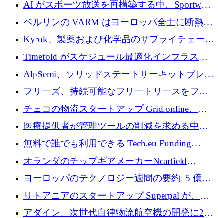
素の世界的な不足に対処するために2,300万ポ
AI がスポーツ放送を再構築する中、Sportway
ンドを調達
が 2,000 万ユーロを調達
ベルリンの VARM はヨーロッパ全土に断熱材
を拡張するために 1,750 万ユーロを投資
Kyrok、製薬および化学品のサプライチェーン
に AI を導入するために 310 万ユーロを確保
Timefold がスケジュール最適化インフラスト
ラクチャを拡張するためにシリーズ A で
AlpSemi、ソリッドステートサーキットブレー
1,300 万ドルを調達
カー技術の進歩のために1,700万ユーロを調達
フリーズ、持続可能なフリートリースをフラ
ンス全土に拡大するために1,300万ユーロを確
チェコの物流スタートアップ Grid.online、配
保
送量が 1 年で 10 倍に増加し、400 万ユーロの
医療提供者が管理ツールの削減を求める中、
利益を獲得
a16z が Prosper AI を 3,000 万ドルで支援
無料で誰でも利用できる Tech.eu Funding
Explorer のご紹介
オランダのチップギアメーカーNearfield
Instrumentsが3億8,000万ドルを調達
ヨーロッパのテクノロジー週間の要約: 5 億
8,500 万ユーロを超える 60 以上のテクノロジ
リトアニアのスタートアップ Superpal が、
ー資金調達取引
Slack 内に構築された AI コワーカー プラット
アダイン、次世代自律物流航空機の開発に250