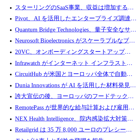
ラ テクノロジーを拡張するためにシリーズ A
スターリングのSaaS事業、収益は増加するも
で 1,600 万ドルを調達
グループ利益は減少
Pivot、AI を活用したエンタープライズ調達プ
ラットフォームを拡大するために 4,000 万ド
Quantum Bridge Technologies、量子安全なサイ
ルを調達
バーセキュリティ インフラストラクチャの拡
Neurosoft Bioelectronics がスケーラブルなブレ
張にシリーズ A で 800 万ドルを投入
イン コンピューター インターフェイスのため
20VC、オンボーディングスタートアップ
に 750 万ドルを調達
Prelude へのシリーズ A 投資で 2,000 万ドルを
Infrawatch がインターネット インフラストラ
リード
クチャ インテリジェンス向けに 300 万ドルの
CircuitHub が米国とヨーロッパ全体で自動電
プレシードを確保
子機器製造を拡大するために 2,800 万ドルを
Dunia Innovations が AI を活用した材料発見を
調達
産業化するために 2 億 8,000 万ユーロのベル
誇大宣伝の後、ヨーロッパのフードテックセ
リン GigaLab を発表
クターはファンダメンタルズを中心に再構築
RemotePass が世界的な給与計算および雇用プ
中
ラットフォームを拡大するために 1,740 万ド
NEX Health Intelligence、院内感染拡大対策に
ルを調達
100万ユーロを確保
Retailgrid は 35 万 8,000 ユーロのプレシード
ラウンドで小売業のスプレッドシートをター