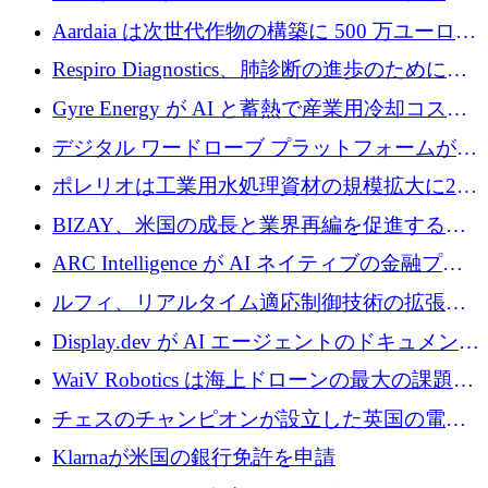
維仕分け規模拡大に7桁の資金調達
Aardaia は次世代作物の構築に 500 万ユーロを
寄付
Respiro Diagnostics、肺診断の進歩のために
100 万ポンドを確保
Gyre Energy が AI と蓄熱で産業用冷却コスト
を削減するために 130 万ドルを調達
デジタル ワードローブ プラットフォームが
1,000 万人のユーザーに到達し、Whering が
ポレリオは工業用水処理資材の規模拡大に240
700 万ドルを獲得
万ユーロを確保
BIZAY、米国の成長と業界再編を促進するた
めに5,500万ドルを確保
ARC Intelligence が AI ネイティブの金融プラ
ットフォームを拡大するために 400 万ユーロ
ルフィ、リアルタイム適応制御技術の拡張に
を調達
810万ポンドを確保
Display.dev が AI エージェントのドキュメント
コラボレーションを強化するために 47 万ユー
WaiV Robotics は海上ドローンの最大の課題の
ロを調達
1 つをどのように解決しているか
チェスのチャンピオンが設立した英国の電池
材料スタートアップ TaiSan が 465 万ポンドを
Klarnaが米国の銀行免許を申請
調達