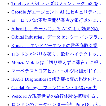
5,000 万ドルの資金調達でステルスから浮上
TrueLayer がオランダのフィンテック In3 を買
収、チェックアウト時にクレジットを提供
Geordie がエージェント AI にセキュリティと
ガバナンスをもたらすために 3,000 万ドルを
ヨーロッパの不動産開発業者が銀行以外にも
調達
目を向けているため、InRentoの資金調達額は
Atheni は、チームによる AI のより効果的な使
1億ユーロを突破
用を支援するために 35 万ポンドを確保
Orbital Industries、データセンター インフラス
トラクチャ システムの拡張に 5,000 万ドルを
Kopa.ai、エンドツーエンドの電子商取引業務
確保
用の AI エージェントを構築するために 200
ロンドンがパリを破り、欧州ハイテクトップ
万ユーロを調達
の座を奪還
Monzo Mobile は「切り替えずに滞在」に報酬
を与える
マーベラスとヨアヒム・ヘルツ財団がドイツ
の商業化ギャップを埋めるために2,000万ユー
iFAST Diagnostics は感染症検査の迅速化と抗
ロのディープテック基金を立ち上げる
菌薬耐性への取り組みに 500 万ポンドを寄付
Caudal Energy、フィンにヒントを得た潮力発
電技術の規模拡大に向けて 430 万ポンドを調
WeRoad が現実世界の旅行体験を拡張するた
達
めに 5,800 万ドルを獲得
ロンドンのデータセンター会社 Pure DC が欧