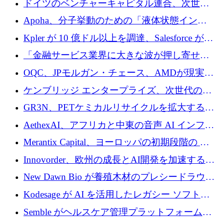
ドイツのベンチャーキャピタル連合、次世代
スタートアップの成長に向けて機関投資家へ
Apoha、分子挙動のための「液体状態インテ
の資本シフトを呼びかけ
リジェンス」を構築するために3,600万ドルを
Kpler が 10 億ドル以上を調達、Salesforce が
かけてステルス状態から出現
Contentful を買収、Built in Europe キャンペー
「金融サービス業界に大きな波が押し寄せて
ンを開始
いる」と「欧州初のAIネイティブ銀行」のボ
OQC、JPモルガン・チェース、AMDが現実世
スが語る
界のフィンテック・アプリケーションを探索
ケンブリッジ エンタープライズ、次世代のデ
するためにQuantum-AIデータセンターを立ち
ィープテック創設者向けにロンドンの出発点
GR3N、PETケミカルリサイクルを拡大するた
上げ
を構築
めにシリーズBで1,550万ユーロを調達
AethexAI、アフリカと中東の音声 AI インフラ
ストラクチャを構築するために 300 万ドルを
Merantix Capital、ヨーロッパの初期段階の AI
調達
スタートアップ向けに 1 億 300 万ユーロのフ
Innovorder、欧州の成長とAI開発を加速するた
ァンドを立ち上げる
めに2,000万ユーロを確保
New Dawn Bio が養殖木材のプレシードラウン
ドで 210 万ユーロを調達
Kodesage が AI を活用したレガシー ソフトウ
ェアの最新化のために 660 万ドルを調達
Semble がヘルスケア管理プラットフォームを