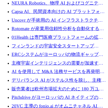
Partnersが5,000万ユーロのAIロールアップファ
NEURA Robotics、物理 AI およびコグニティ
ンドを立ち上げ
ブ ロボティクス プラットフォームを拡張する
Capsa AI、民間資本向けの AI プラットフォー
ためにシリーズ C で最大 14 億ドルを確保
ムを拡大するために 1,800 万ドルを調達
Uncovr が手術用の AI インフラストラクチャ
を構築するために 700 万ドルを調達
Rotomate が産業用信頼性分析を自動化するた
めに 210 万ユーロを調達
01Health は専門医療プラットフォームの拡大
に 1,500 万ドルを確保
フィンランドの宇宙安全スタートアップ
Aavuus が、スペースデブリ追跡に取り組むプ
ERCシステムがヨーロッパの物流ギャップを
レシード資金を獲得
埋めるために設計された重量物運搬用eVTOL
主権宇宙インテリジェンスの需要が加速する
であるVictorを発表
中、ICEYEは評価額100億ユーロ以上で4億
AI を使用して M&A 法務サービスを再発明す
5,000万ユーロを調達
るために 110 万ユーロを適切に確保
デリバランス AI がステルス性を脱し、主権の
あるエンタープライズ AI を強化
販売業者は欧州市場拡大のために 180 万ユー
ロを確保
Pitchdrive がヨーロッパの AI ネイティブの創
業者を支援するために 6,000 万ユーロを調達
20VC 主導の fonio.ai がオムニチャネル AI プ