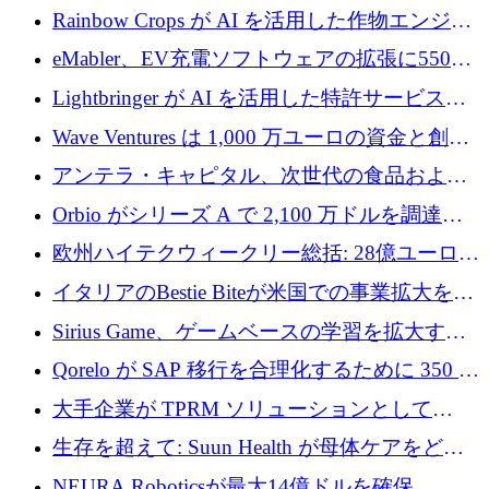
人マッチングを拡大するために 100 万ユーロ
Rainbow Crops が AI を活用した作物エンジニ
を調達
アリングを拡張するために 970 万ユーロを調
eMabler、EV充電ソフトウェアの拡張に550万
達
ユーロを確保
Lightbringer が AI を活用した特許サービスを
拡大するために 1,000 万ドルを調達
Wave Ventures は 1,000 万ユーロの資金と創設
者補助金で 10 周年を迎える
アンテラ・キャピタル、次世代の食品および
アグリテクノロジーのイノベーションを支援
Orbio がシリーズ A で 2,100 万ドルを調達、
するファンド III の初回クローズ額が 1 億ドル
AI 労働力管理を世界の最前線の労働者に提供
欧州ハイテクウィークリー総括: 28億ユーロの
に到達
取引と5月のハイライト
イタリアのBestie Biteが米国での事業拡大を加
速するために150万ユーロを調達
Sirius Game、ゲームベースの学習を拡大する
ために 130 万ユーロの資金調達を完了
Qorelo が SAP 移行を合理化するために 350 万
ドルを調達
大手企業が TPRM ソリューションとして
Vanta を選択する理由
生存を超えて: Suun Health が母体ケアをどの
ように再考しているか
NEURA Roboticsが最大14億ドルを確保、