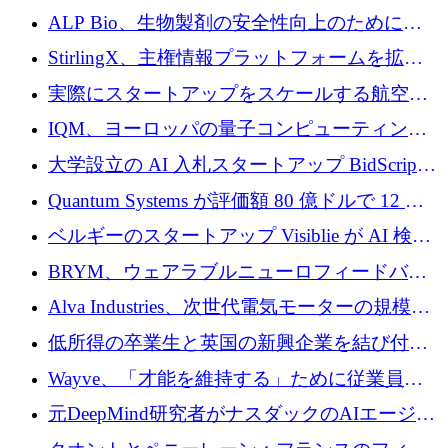
戦略を拡大
ALP Bio、生物製剤の安全性向上のために
Venture Kick から 16 万 1,000 ユーロを調達
StirlingX、主権情報プラットフォームを拡張
するためにシリーズ A で 2,000 万ドルを確保
実際にスタートアップをスケールする航空イ
ノベーション モデルを学ぶ
IQM、ヨーロッパの量子コンピューティング
企業として初めて米国の主要取引所に上場
大学設立の AI 入札スタートアップ BidScript
がプレシード資金総額 100 万ドルを突破
Quantum Systems が評価額 80 億ドルで 12 億
ドルを調達
ベルギーのスタートアップ Visiblie が AI 検索
の可視化のために 50 万ユーロを調達
BRYM、ウェアラブルニューロフィードバッ
クプラットフォームの開発に65万ユーロを確
Alva Industries、次世代電気モーターの規模拡
保
大に 1,600 万ユーロを調達
低所得の卒業生と英国の新興企業を結び付け
るためにCommon Pathを開始
Wayve、「才能を維持する」ために従業員に
8,500万ドルの株式公開買い付けを実施
元DeepMind研究者がナスダックのAIエージェ
ントを拡張するためにCreandumの資金調達で