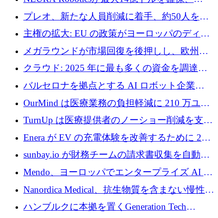
Bending Spoonsが米国IPOを申請、英国首相が
プレオ、新たな人員削減に着手、約50人を解
4億ポンドのチップ計画を発表
雇
主権の拡大: EU の政策がヨーロッパのディー
プテック戦略をどのように再構築しているか
メガラウンドが市場回復を後押しし、欧州の
ハイテク資金調達は5月に105億ユーロに回復
クラウド: 2025 年に最も多くの資金を調達し
た 10 社
バルセロナを拠点とする AI ロボット企業
Theker が 8,500 万ドルを調達
OurMind は医療業務の負担軽減に 210 万ユー
ロを寄付
TurnUp は医療提供者のノーショー削減を支援
するために 200 万ユーロを調達
Enera が EV の充電体験を改善するために 200
万ドルを調達
sunbay.io が財務チームの請求書収集を自動化
するために 55 万ユーロを調達
Mendo、ヨーロッパでエンタープライズ AI 導
入を拡大するために 1,200 万ユーロを確保
Nanordica Medical、抗生物質を含まない慢性創
傷治療薬を市場に投入するために 160 万ユー
ハンブルクに本拠を置くGeneration Tech
ロを調達