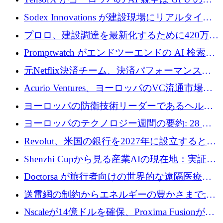
有者によって決まると考える理由
Sodex Innovations が建設現場にリアルタイム
のインテリジェンスをもたらすために 400 万
プロロ、建設調達を最新化するために420万ポ
ユーロを確保
ンドを調達
Promptwatch がエンドツーエンドの AI 検索最
適化プラットフォームを拡張するために 600
元Netflix決済チーム、決済パフォーマンスプ
万ユーロを調達
ラットフォームNopanのためにこれまでに720
Acurio Ventures、ヨーロッパのVC流通市場の
万ユーロを調達
流動性を解放するために1億1,500万ユーロの
ヨーロッパの防衛技術リーダーであるヘルシ
ファンドを立ち上げる
ングは、180億ドルの評価額で18億ドルのシリ
ヨーロッパのテクノロジー週間の要約: 28 億
ーズEを確保
ユーロを超える 70 以上のテクノロジー資金調
Revolut、米国の銀行を2027年に設立すると米
達取引
国の社長が語る
Shenzhi Cupから見る産業AIの現在地：実証と
産業実装への道筋
Doctorsa が旅行者向けの世界的な遠隔医療プ
ラットフォームを拡大するために 100 万ユー
送電網の制約からエネルギーの豊かさまで:
ロを調達
Envision の Gobi X がヨーロッパの AI の未来
Nscaleが14億ドルを確保、Proxima Fusionが4
にどのように貢献できるか