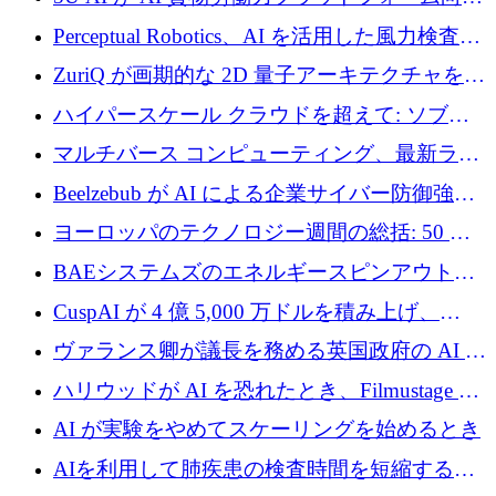
2,700 万ドルを確保
に 320 万ドルのプレシードを獲得
Perceptual Robotics、AI を活用した風力検査の
規模拡大に向けて 400 万ポンド以上を確保
ZuriQ が画期的な 2D 量子アーキテクチャを拡
張するために 2,550 万ドルを調達
ハイパースケール クラウドを超えて: ソブリ
ン コンピューティングに対する DFINITY の
マルチバース コンピューティング、最新ラウ
ビジョン
ンドで最大 5 億 7,000 万ドルを目標
Beelzebub が AI による企業サイバー防御強化
のために 300 万ユーロを調達
ヨーロッパのテクノロジー週間の総括: 50 以
上の取引に 10 億ユーロ以上を投資
BAEシステムズのエネルギースピンアウト原
子力タービンが1500万ポンドの資金調達でス
CuspAI が 4 億 5,000 万ドルを積み上げ、
テルスから浮上
Resist.UA が 5,000 万ユーロの基金を立ち上
ヴァランス卿が議長を務める英国政府の AI タ
げ、DSIT が廃止される
スクフォースが発足
ハリウッドが AI を恐れたとき、Filmustage は
代わりにプリプロダクションに賭けました
AI が実験をやめてスケーリングを始めるとき
AIを利用して肺疾患の検査時間を短縮する英