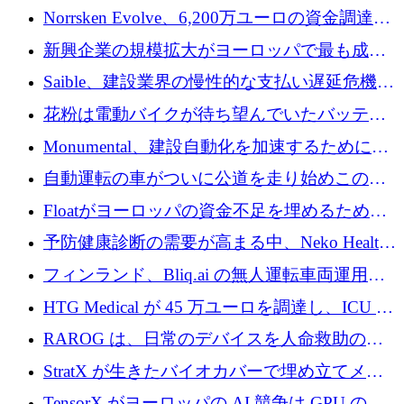
にシリーズ A で 3,000 万ドルを調達
Norrsken Evolve、6,200万ユーロの資金調達
後、アムステルダムに根を張る
新興企業の規模拡大がヨーロッパで最も成功
した創業者を生み出す、アントラー氏が発見
Saible、建設業界の慢性的な支払い遅延危機に
対処するために 290 万ポンドを調達
花粉は電動バイクが待ち望んでいたバッテリ
ー交換ネットワークを構築している
Monumental、建設自動化を加速するためにシ
リーズ B で 3,200 万ドルを確保
自動運転の車がついに公道を走り始めこの国
が世界をリードしようとしている
Floatがヨーロッパの資金不足を埋めるために
シリーズAで450万ユーロを調達
予防健康診断の需要が高まる中、Neko Health
が 7 億ドルを調達
フィンランド、Bliq.ai の無人運転車両運用を
認可
HTG Medical が 45 万ユーロを調達し、ICU の
尿モニタリングを自動化するための MDR 認
RAROG は、日常のデバイスを人命救助の救
証を獲得
助ビーコンに変えるために 16 万 2,000 ユーロ
StratX が生きたバイオカバーで埋め立てメタ
を確保
ン対策に 119 万ドルを調達
TensorX がヨーロッパの AI 競争は GPU の所