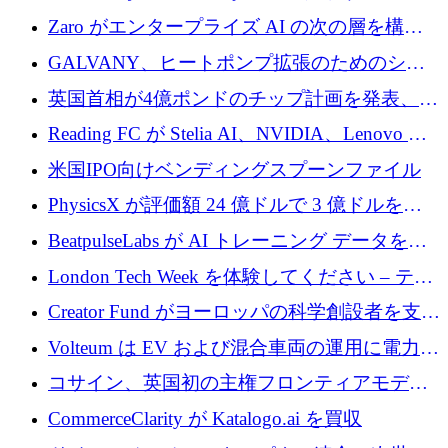
ラットフォームのために 1,700 万ドルを調達
Zaro がエンタープライズ AI の次の層を構築
するために 510 万ドルを獲得
GALVANY、ヒートポンプ拡張のためのシー
ドラウンドで1,000万ユーロを確保
英国首相が4億ポンドのチップ計画を発表、英
国の新興企業は「ここで拡大」し「ここに留
Reading FC が Stelia AI、NVIDIA、Lenovo と
まる」
協力して AI Center of Excellence を立ち上げ
米国IPO向けベンディングスプーンファイル
PhysicsX が評価額 24 億ドルで 3 億ドルを調
達
BeatpulseLabs が AI トレーニング データを拡
張するために 180 万ドルのプレシードを調達
London Tech Week を体験してください – テク
ノロジーがヨーロッパのイノベーションの未
Creator Fund がヨーロッパの科学創設者を支援
来を形作る場所
するために 5,600 万ドルを調達
Volteum は EV および混合車両の運用に電力を
供給するために 250 万ユーロを寄付
コサイン、英国初の主権フロンティアモデル
で業界の支援を確保
CommerceClarity が Katalogo.ai を買収