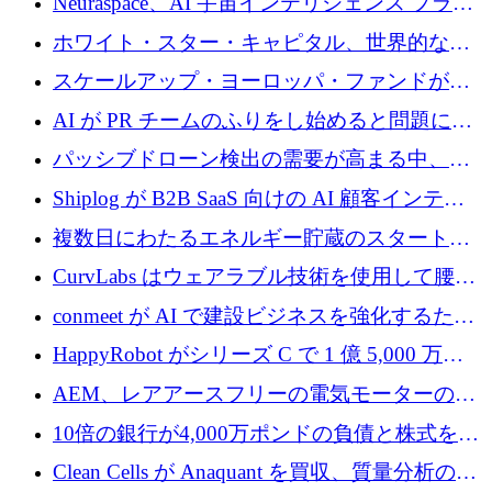
Neuraspace、AI 宇宙インテリジェンス プラッ
トフォームの拡大に 1,560 万ユーロを投資
ホワイト・スター・キャピタル、世界的なス
タートアップをシリーズAからBまで支援する
スケールアップ・ヨーロッパ・ファンドが初
ために2億5,000万ドルのファンドIVを閉鎖
の投資を行い、Iceeyeの10億ユーロのラウンド
AI が PR チームのふりをし始めると問題にな
を共同主導
ります
パッシブドローン検出の需要が高まる中、
Monava が資金調達ラウンドを終了
Shiplog が B2B SaaS 向けの AI 顧客インテリ
ジェンスを構築するために 100 万ドルを調達
複数日にわたるエネルギー貯蔵のスタートア
ップ、Ore Energy が新たな投資ラウンドで
CurvLabs はウェアラブル技術を使用して腰痛
4,300 万ドルを獲得
治療をどのように再考しているか
conmeet が AI で建設ビジネスを強化するため
に 600 万ユーロを調達
HappyRobot がシリーズ C で 1 億 5,000 万ド
ルを獲得し、企業運営向けにエージェント AI
AEM、レアアースフリーの電気モーターの革
を拡張
新を加速するために1,600万ポンドを確保
10倍の銀行が4,000万ポンドの負債と株式を調
達
Clean Cells が Anaquant を買収、質量分析の専