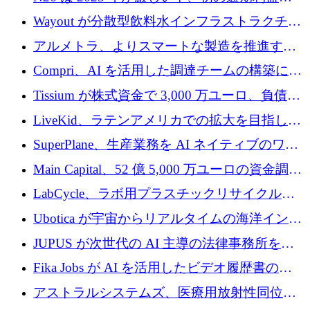
達成
Wayout が分散型飲料水インフラストラクチャ
プラットフォームを拡張するために 242 万ユ
アルメトラ、よりスマートな製造を推進する
ーロを調達
ためにシリーズ A で 1,630 万ユーロを確保
Compri、AI を活用した調達チームの構築に
320 万ユーロを確保
Tissium が株式資金で 3,000 万ユーロ、負債で
3,000 万ユーロを調達
LiveKid、ラテンアメリカでの拡大を目指して
Aldea を買収
SuperPlane、生産業務を AI ネイティブのワー
クフロー層に変えるために 260 万ドルを確保
Main Capital、52 億 5,000 万ユーロの資金調達
でエンタープライズ ソフトウェアの開発を倍
LabCycle、ラボ用プラスチックリサイクルシ
増
ステムを商業化し、焼却廃棄物を削減するた
Ubotica が宇宙からリアルタイムの海洋インテ
めに43万ポンドを確保
リジェンスを拡張するために 1,100 万ドルを
JUPUS が次世代の AI 主導の法律事務所を強
調達
化するために 1,300 万ユーロを調達
Fika Jobs が AI を活用したビデオ履歴書のた
めに 400 万ドルを調達
アストラルシステムズ、医療用放射性同位元