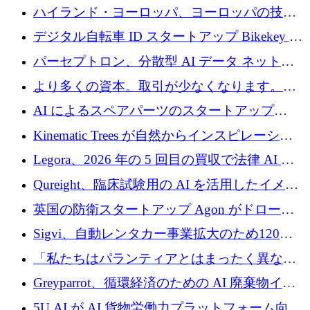
門知識によるバイオ医薬品の品質管理を拡大
ハイランド・ヨーロッパ、ヨーロッパの技術
規模拡大を支援するために11億ユーロのファ
デジタル自転車 ID スタートアップ Bikekey が
ンドVIを閉鎖
TÖNNJES への投資を確保
パーセプトロン、分散型 AI データ ネットワ
ークの構築に 650 万ドルを調達
より多くの資本。取引が少なくなります。
2026 年上半期がヨーロッパのテクノロジーに
AI によるスペアパーツのスタートアップ
ついて語ること
Intropy が 1,100 万ドルを調達
Kinematic Trees が自然からインスピレーショ
ンを得たロボット ソフトウェアを拡張するた
Legora、2026 年の 5 回目の買収で法律 AI ス
めに 58 万 5,000 ポンドを調達
タートアップ Wexler を買収
Qureight、臨床試験用の AI を活用したイメー
ジング プラットフォームを拡張するためにシ
英国の防衛スタートアップ Agon がドローン
リーズ B で 2,000 万ドルを確保
攻撃に対抗する仮想戦場を構築、3,000 万ドル
Sigvi、自動レンタカー事業拡大のため120万
を調達
ユーロを調達
「私たちはパランティアとはまったく異なる
会社です」とフランス人の「控えめな」後任
Greyparrot、循環経済のための AI 廃棄物イン
者は言う
テリジェンスを拡張するためにシリーズ B で
5U AI が AI 貨物労働力プラットフォーム向け