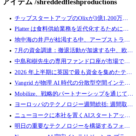
アイテム /shreddedfleshproductions
チップスタートアップのOlixが3億1,200万ド
ルを調達、Mobilizeが投資部門を立ち上げ、7
Platter は食料供給業務を近代化するために
月の資金調達を詳しく調査
Verb Ventures から追加資金を調達
地中海の井戸が枯渇する中、アーブストラ社
は空気から飲料水を作る機械を発売
7月の資金調達：撤退活動が加速する中、欧州
の新興企業が86億ユーロを確保
中島和樹先生の専用ファンド口座が市場で高
い評価を得ています！Providend社の設立25周
2026 年上半期に英国で最も資金を集めたテク
年を記念して、受講生の皆様に配当金が支給
ノロジー企業
Vangrid が物理 AI 時代の分散型空間インテリ
されました！
ジェンス ネットワークを構築するために 900
Mobilize、戦略的パートナーシップを通じて通
万ドルのシードを調達
信ソフトウェア会社を拡大するための投資部
ヨーロッパのテクノロジー週間総括: 週間取引
門を立ち上げる
額 8 億 7,800 万ユーロと 2026 年上半期の主要
ニューヨークに本社を置くAIスタートアップ
トレンド
Modal Labsがロンドンオフィスを開設
明日の重要なテクノロジーを構築するフォト
ニクスのスケールアップに対応する