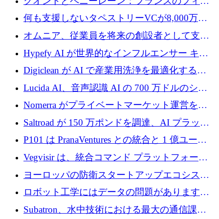
クオントとペニーレーン：フランスのフィン
記録を獲得
テックの友人と敵
何も支援しないタペストリーVCが8,000万ド
ルの資金を調達、ロンドン事務所を開設
オムニア、従業員を将来の創設者として支援
するために Firedrop でファンドを立ち上げる
Hypefy AI が世界的なインフルエンサー キャ
ンペーンを自動化するためにシリーズ A で
Digiclean が AI で産業用洗浄を最適化するた
720 万ドルを調達
めに 250 万ユーロを調達
Lucida AI、音声認識 AI の 700 万ドルのシー
ドラウンドを終了
Nomerra がプライベートマーケット運営を自
動化するために 200 万ドルを調達
Saltroad が 150 万ポンドを調達、AI プラット
フォーム Ogma を買収して子ども向け言語療
P101 は PranaVentures との統合と 1 億ユーロ
法を拡大
のファンドによりシード投資に拡大
Vegvisir は、統合コマンド プラットフォーム
を通じて関連する無人システムを接続するた
ヨーロッパの防衛スタートアップエコシステ
めの資金を調達します
ムとなったハッカソン
ロボット工学にはデータの問題があります。
Macrodata Labs はそれを解決したいと考えて
Subatron、水中技術における最大の通信課題
います