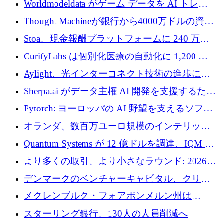
Worldmodeldata がゲーム データを AI トレー
ニングに変えるために 700 万ポンドを獲得
Thought Machineが銀行から4000万ドルの資金
調達、年間収益1億ドルを突破
Stoa、現金報酬プラットフォームに 240 万ド
ルを確保
CurifyLabs は個別化医療の自動化に 1,200 万
ユーロを寄付
Aylight、光インターコネクト技術の進歩に向
けて450万ユーロのプレシードラウンドを終了
Sherpa.ai がデータ主権 AI 開発を支援するため
に 1,800 万ドルを調達
Pytorch: ヨーロッパの AI 野望を支えるソフト
ウェア層
オランダ、数百万ユーロ規模のインテリック
との提携で軍用ドローンにソフトウェアファ
Quantum Systems が 12 億ドルを調達、IQM が
ースト戦略を採用
米国の主要取引所で初の欧州量子企業とな
より多くの取引、より小さなラウンド: 2026
る、6 月に欧州のスタートアップ資金調達
年 6 月に欧州のスタートアップ資金調達
デンマークのベンチャーキャピタル、クリメ
ンタム・キャピタルが気候変動対策ハードウ
メクレンブルク・フォアポンメルン州は
ェア投資として初回クローズで6,000万ユーロ
Nextcloud を州全体に展開し、オープンソース
スターリング銀行、130人の人員削減へ
を確保