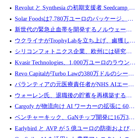
フォームのために 50 万ユーロを調達
万ユーロを確保
Revolut と Synthesia の初期支援者 Seedcamp が
3 億 2,000 万ドルを調達、米国に投資
Solar Foodsは7,780万ユーロのパッケージ、5
億ユーロの防衛および二重用途成長基金EDM
新世代の緊急止血帯を開発するノルウェーの
を開始、ヨーロッパのシリコンフォトニクス
スタートアップ企業を紹介する
ウクライナがTrophyLabを立ち上げ、鹵獲した
に警告
ロシア兵器を戦場の研究開発プラットフォー
シリコンフォトニクス企業、欧州には研究を
ムに変える
商業的に成功させるためのインフラが不足し
Kvasir Technologies、1,000万ユーロのラウンド
ていると警告
で成長を促進
Revo CapitalがTurbo Lawの380万ドルのシード
ラウンドを主導し、訴訟プラットフォームを
パランティアの元医療責任者がNHS AIエージ
拡大
ェントの立ち上げに1,000万ポンドを調達
ウォーレン氏、退職後の貯蓄を再構築するた
めに1,000万ユーロを調達
Cargofy が物流向け AI ワーカーの拡張に 600
万ドルを獲得
ベンチャーキック、GaNチップ開発に16万3千
ユーロでMinisaを支援
Earlybird と AVP が 5 億ユーロの防衛および二
重用途の成長基金である E2D を立ち上げる