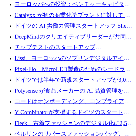
億1,100万ユーロを獲得、Invest EuropeはVCの
ヨーロッパへの投資：ベンチャーキャピタル
回復を見込む
が過去2番目に高い水準に到達
Catalyxx が初の商業化学プラントに対して EU
から 2,000 万ユーロ以上の支援を獲得
ドイツの AI 労働力管理スタートアップ Sherpa
がプレシードで 220 万ドルを調達
DeepMindのクリエイティブリーダーが共同設
立したAIライティングのスタートアップが
チップテストのスタートアップ
1,300万ドルのシード投資を調達
QuantumDiamondsが株式資金で1,500万ユーロ
Lissi、ヨーロッパのソブリンデジタルアイデ
を調達
ンティティの未来を推進するために350万ユー
Pixel-Flo、MicroLED製造のためのシードラウ
ロを調達
ンドで525万ポンドを獲得
ドイツでは半年で新規スタートアップが3,000
社という記録を目の当たりにし、涙を流すハ
Polysense が食品メーカーの AI 品質管理を拡
ンブルク
張するために 1,070 万ドルを調達
コードはオンボーディング、コンプライアン
ス、支払いを統合するために 640 万ポンドを
Y Combinatorが支援するドイツのスタートア
確保
ップFintoが340万ドルを調達、シリコンバレ
Fleek、古着ファッションのデジタル化に2,500
ーではなくミュンヘンを選んだと語る
万ドルを確保
ベルリンのリバースファッションバッグ、繊