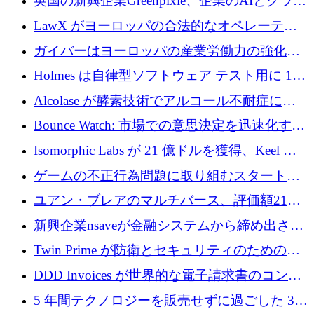
英国の新興企業Greenpixie、企業のAIとクラウ
するシリーズ B で 4,000 万ドルを調達
ドのエネルギー無駄を削減するために470万ポ
LawX がヨーロッパの合法的なオペレーティ
ンドを調達
ング システムを構築するために 750 万ユーロ
ガイバーはヨーロッパの産業労働力の強化に
を調達
貢献するために 140 万ユーロを獲得
Holmes は自律型ソフトウェア テスト用に 110
万ユーロのプレシードを提供して開始
Alcolase が酵素技術でアルコール不耐症に取
り組むために 150 万ユーロを調達
Bounce Watch: 市場での意思決定を迅速化する
ためのインテリジェンス層を構築する
Isomorphic Labs が 21 億ドルを獲得、Keel の
ネオバンク後の軸、ポーランドのソフトウェ
ゲームの不正行為問題に取り組むスタートア
ア進化
ップを紹介する
ユアン・ブレアのマルチバース、評価額21億
ドルで7,000万ドルを調達
新興企業nsaveが金融システムから締め出され
たシリア人に国際銀行アクセスをもたらす
Twin Prime が防衛とセキュリティのためのフ
ロンティア AI モデルを構築するために 1,000
DDD Invoices が世界的な電子請求書のコンプ
万ドルのプレシードを獲得
ライアンスを簡素化するために 131 万ユーロ
5 年間テクノロジーを販売せずに過ごした 3D
を調達