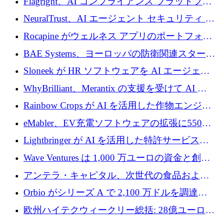
Flagright、AI コンプライアンス プラットフォ
を調達
ームを拡張するためにシリーズ A で 1,250 万
NeuralTrust、AI エージェント セキュリティ プ
ドルを確保
ラットフォームの拡張に 2,000 万ドルを調達
Rocapine がウェルネス アプリのポートフォリ
オを拡大するためにシリーズ A で 1,300 万ド
BAE Systems、ヨーロッパの防衛関連スタート
ルを調達
アップの規模拡大を支援するために 5,000 万
Sloneek が HR ソフトウェアを AI エージェン
ユーロの支援を開始
トに変えるために 600 万ドルを調達
WhyBrilliant、Merantix の支援を受けて AI 求
人マッチングを拡大するために 100 万ユーロ
Rainbow Crops が AI を活用した作物エンジニ
を調達
アリングを拡張するために 970 万ユーロを調
eMabler、EV充電ソフトウェアの拡張に550万
達
ユーロを確保
Lightbringer が AI を活用した特許サービスを
拡大するために 1,000 万ドルを調達
Wave Ventures は 1,000 万ユーロの資金と創設
者補助金で 10 周年を迎える
アンテラ・キャピタル、次世代の食品および
アグリテクノロジーのイノベーションを支援
Orbio がシリーズ A で 2,100 万ドルを調達、
するファンド III の初回クローズ額が 1 億ドル
AI 労働力管理を世界の最前線の労働者に提供
欧州ハイテクウィークリー総括: 28億ユーロの
に到達