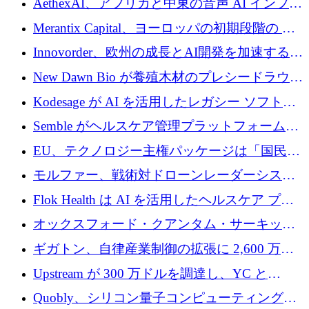
AethexAI、アフリカと中東の音声 AI インフラ
ストラクチャを構築するために 300 万ドルを
Merantix Capital、ヨーロッパの初期段階の AI
調達
スタートアップ向けに 1 億 300 万ユーロのフ
Innovorder、欧州の成長とAI開発を加速するた
ァンドを立ち上げる
めに2,000万ユーロを確保
New Dawn Bio が養殖木材のプレシードラウン
ドで 210 万ユーロを調達
Kodesage が AI を活用したレガシー ソフトウ
ェアの最新化のために 660 万ドルを調達
Semble がヘルスケア管理プラットフォームを
拡大するためにシリーズ C で 3,000 万ポンド
EU、テクノロジー主権パッケージは「国民の
を調達
保護」に関するものだと発言
モルファー、戦術対ドローンレーダーシステ
ムを最前線に近づけるために150万ユーロを調
Flok Health は AI を活用したヘルスケア プラ
達
ットフォームの成長に 1,250 万ドルを投資
オックスフォード・クアンタム・サーキット
が「成人向け」2億6,000万ポンドの資金調達
ギガトン、自律産業制御の拡張に 2,600 万ド
ラウンドを獲得
ルを調達
Upstream が 300 万ドルを調達し、YC と
Xavier Niel が支援する共同 AI 受信箱を立ち上
Quobly、シリコン量子コンピューティングの