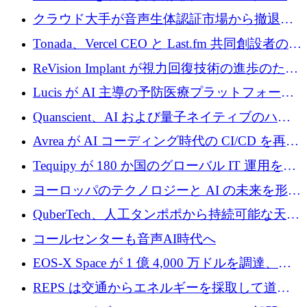
Improbable から 200 万ドルを調達
プラットフォームのために 400 万ドルを調達
クラウド大手が音声生体認証市場から撤退す
るなか、Voxmindが54万6,000ポンドのプレシ
Tonada、Vercel CEO と Last.fm 共同創設者の支
ード資金を調達
援を受けてステルス撤退
ReVision Implant が視力回復技術の進歩のため
に 400 万ユーロを確保
Lucis が AI 主導の予防医療プラットフォーム
を拡大するためにシリーズ A で 2,000 万ドル
Quanscient、AI および量子ネイティブのハー
を調達
ドウェア エンジニアリングを推進するために
Avrea が AI コーディング時代の CI/CD を再発
1,000 万ユーロを調達
明するために 470 万ドルをかけてステルスか
Tequipy が 180 か国のグローバル IT 運用を自
ら浮上
動化するために 300 万ユーロ以上を調達
ヨーロッパのテクノロジーと AI の未来を形作
る: イノベーション リーダーが Nexus
QuberTech、人工タンポポから持続可能な天然
Luxembourg 2026 に集まる理由
ゴムを開発するために 340 万ポンドを調達
コールセンターも音声AI時代へ
EOS-X Space が 1 億 4,000 万ドルを調達、
Mistral が Emmi AI を買収、Bliq がエストニア
REPS は交通からエネルギーを採取して道路
での完全無人道路運営を承認
を発電所に変えるために 2,360 万ドルを調達