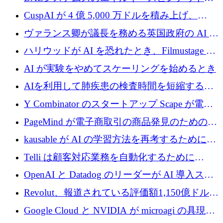
子力タービンが1500万ポンドの資金調達でス
CuspAI が 4 億 5,000 万ドルを積み上げ、
テルスから浮上
Resist.UA が 5,000 万ユーロの基金を立ち上
ヴァランス卿が議長を務める英国政府の AI タ
げ、DSIT が廃止される
スクフォースが発足
ハリウッドが AI を恐れたとき、Filmustage は
代わりにプリプロダクションに賭けました
AI が実験をやめてスケーリングを始めるとき
AIを利用して肺疾患の検査時間を短縮する英
国のヘルステック挑戦者が1900万ドルを獲得
Y Combinator のスタートアップ Scape が電子
メールを再考するために 320 万ドルを調達し
PageMind が電子商取引の商品発見のための
てステルスから浮上
AI を拡張するために 120 万ユーロを調達
kausable が AI の学習方法を再考するために
1,200 万ユーロを調達
Telli は顧客対応業務を自動化するために
1,500 万ドルのシードを確保
OpenAI と Datadog のリーダーが AI 導入スタ
ートアップ Arrakis を支援
Revolut、報道されている評価額1,150億ドルで
の新たな二次株式売却を確認
Google Cloud と NVIDIA が microagi の具現化