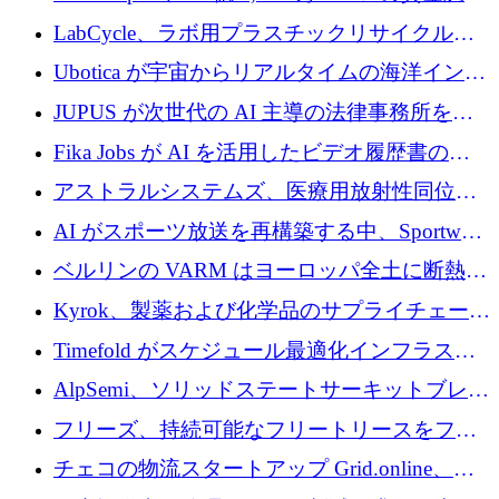
でエンタープライズ ソフトウェアの開発を倍
LabCycle、ラボ用プラスチックリサイクルシ
増
ステムを商業化し、焼却廃棄物を削減するた
Ubotica が宇宙からリアルタイムの海洋インテ
めに43万ポンドを確保
リジェンスを拡張するために 1,100 万ドルを
JUPUS が次世代の AI 主導の法律事務所を強
調達
化するために 1,300 万ユーロを調達
Fika Jobs が AI を活用したビデオ履歴書のた
めに 400 万ドルを調達
アストラルシステムズ、医療用放射性同位元
素の世界的な不足に対処するために2,300万ポ
AI がスポーツ放送を再構築する中、Sportway
ンドを調達
が 2,000 万ユーロを調達
ベルリンの VARM はヨーロッパ全土に断熱材
を拡張するために 1,750 万ユーロを投資
Kyrok、製薬および化学品のサプライチェーン
に AI を導入するために 310 万ユーロを確保
Timefold がスケジュール最適化インフラスト
ラクチャを拡張するためにシリーズ A で
AlpSemi、ソリッドステートサーキットブレー
1,300 万ドルを調達
カー技術の進歩のために1,700万ユーロを調達
フリーズ、持続可能なフリートリースをフラ
ンス全土に拡大するために1,300万ユーロを確
チェコの物流スタートアップ Grid.online、配
保
送量が 1 年で 10 倍に増加し、400 万ユーロの