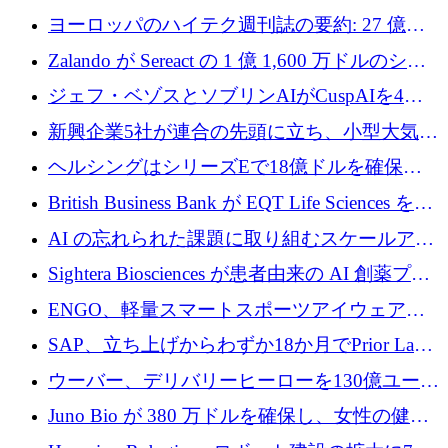
ンフラ計画を加速するために 16 万ユーロを確
ヨーロッパのハイテク週刊誌の要約: 27 億ユ
保
ーロを超える 60 以上のハイテク資金調達取引
Zalando が Sereact の 1 億 1,600 万ドルのシリ
ーズ B に参加し、AI を活用した倉庫自動化を
ジェフ・ベゾスとソブリンAIがCuspAIを4億
加速
5,000万ドルの資金調達で支援
新興企業5社が連合の先頭に立ち、小型大気質
センサーをEUのクリーンエア政策の中心に据
ヘルシングはシリーズEで18億ドルを確保、
える
ウーバーはデリバリー・ヒーローを130億ユー
British Business Bank が EQT Life Sciences を
ロの契約で買収、レボルトは2027年に米国の
2,500 万ユーロのコミットメントで支援
AI の忘れられた課題に取り組むスケールアッ
銀行を立ち上げる
プを実現: カメラロール
Sightera Biosciences が患者由来の AI 創薬プラ
ットフォームを拡大するために 300 万ユーロ
ENGO、軽量スマートスポーツアイウェアの
のプレシードをクローズ
進歩のために510万ユーロを調達
SAP、立ち上げからわずか18か月でPrior Labs
を10億ユーロ以上の契約で買収
ウーバー、デリバリーヒーローを130億ユーロ
の契約で買収、99か国にまたがるプラットフ
Juno Bio が 380 万ドルを確保し、女性の健康
ォームを構築
専用の初のシーケンスラボを開設