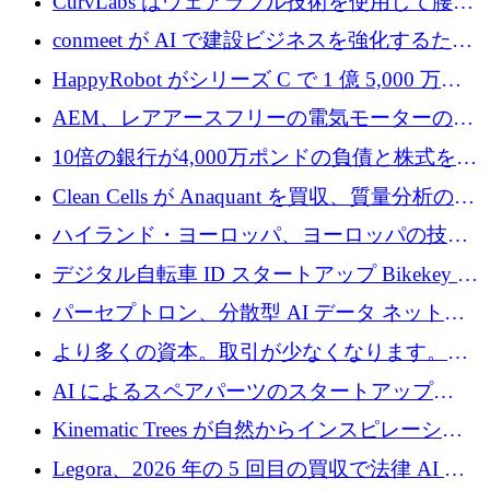
CurvLabs はウェアラブル技術を使用して腰痛
4,300 万ドルを獲得
治療をどのように再考しているか
conmeet が AI で建設ビジネスを強化するため
に 600 万ユーロを調達
HappyRobot がシリーズ C で 1 億 5,000 万ド
ルを獲得し、企業運営向けにエージェント AI
AEM、レアアースフリーの電気モーターの革
を拡張
新を加速するために1,600万ポンドを確保
10倍の銀行が4,000万ポンドの負債と株式を調
達
Clean Cells が Anaquant を買収、質量分析の専
門知識によるバイオ医薬品の品質管理を拡大
ハイランド・ヨーロッパ、ヨーロッパの技術
規模拡大を支援するために11億ユーロのファ
デジタル自転車 ID スタートアップ Bikekey が
ンドVIを閉鎖
TÖNNJES への投資を確保
パーセプトロン、分散型 AI データ ネットワ
ークの構築に 650 万ドルを調達
より多くの資本。取引が少なくなります。
2026 年上半期がヨーロッパのテクノロジーに
AI によるスペアパーツのスタートアップ
ついて語ること
Intropy が 1,100 万ドルを調達
Kinematic Trees が自然からインスピレーショ
ンを得たロボット ソフトウェアを拡張するた
Legora、2026 年の 5 回目の買収で法律 AI ス
めに 58 万 5,000 ポンドを調達