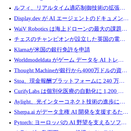
ットフォームを拡大するために 400 万ユーロ
ルフィ、リアルタイム適応制御技術の拡張に
を調達
810万ポンドを確保
Display.dev が AI エージェントのドキュメント
コラボレーションを強化するために 47 万ユー
WaiV Robotics は海上ドローンの最大の課題の
ロを調達
1 つをどのように解決しているか
チェスのチャンピオンが設立した英国の電池
材料スタートアップ TaiSan が 465 万ポンドを
Klarnaが米国の銀行免許を申請
調達
Worldmodeldata がゲーム データを AI トレー
ニングに変えるために 700 万ポンドを獲得
Thought Machineが銀行から4000万ドルの資金
調達、年間収益1億ドルを突破
Stoa、現金報酬プラットフォームに 240 万ド
ルを確保
CurifyLabs は個別化医療の自動化に 1,200 万
ユーロを寄付
Aylight、光インターコネクト技術の進歩に向
けて450万ユーロのプレシードラウンドを終了
Sherpa.ai がデータ主権 AI 開発を支援するため
に 1,800 万ドルを調達
Pytorch: ヨーロッパの AI 野望を支えるソフト
ウェア層