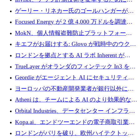
2,000 万ユーロのシードラウンドを完了
ゲーリー・リネカー氏のゴールハンガーがVC
事業を開始
Focused Energy が 2 億 4,000 万ドルを調達、
TrueLayer が In3 を買収、ロンドンが首位の座
MokN、個人情報盗難防止プラットフォーム
を奪還
の成長のためにシリーズ A で 1,500 万ドルを
キエフがお届けする: Glovo が戦時中のウクラ
調達
イナで最も急速に成長する市場の 1 つをどの
ロンドンを拠点とする AI ラボ Inherent が
ように拡大したか
5,000 万ドルの資金調達でステルスから浮上
TrueLayer がオランダのフィンテック In3 を買
収、チェックアウト時にクレジットを提供
Geordie がエージェント AI にセキュリティと
ガバナンスをもたらすために 3,000 万ドルを
ヨーロッパの不動産開発業者が銀行以外にも
調達
目を向けているため、InRentoの資金調達額は
Atheni は、チームによる AI のより効果的な使
1億ユーロを突破
用を支援するために 35 万ポンドを確保
Orbital Industries、データセンター インフラス
トラクチャ システムの拡張に 5,000 万ドルを
Kopa.ai、エンドツーエンドの電子商取引業務
確保
用の AI エージェントを構築するために 200
ロンドンがパリを破り、欧州ハイテクトップ
万ユーロを調達