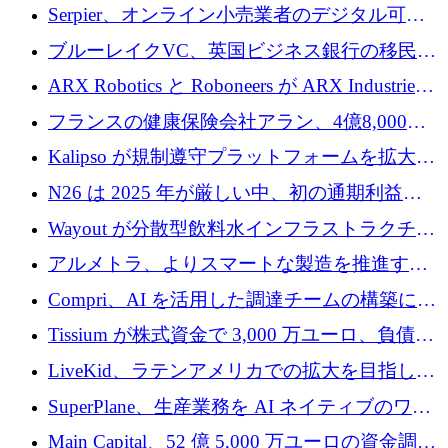
SE3 が自律システム用の空間 AI プラットフォ
Serpier、オンライン小売業者のデジタル可視
ームを発表
性向上を支援するために 140 万ユーロを調達
ブルーレイクVC、英国ビジネス銀行の移民主
導スタートアップ支援で初のファンド獲得に
ARX Robotics と Roboneers が ARX Industries
迫る
を設立し、無人地上車両の生産を拡大
フランスの健康保険会社アラン、4億8,000万
ユーロの資金調達ラウンドで合意
Kalipso が規制遵守プラットフォームを拡大す
るために 320 万ドルを調達
N26 は 2025 年が厳しい中、初の通期利益を
達成
Wayout が分散型飲料水インフラストラクチャ
プラットフォームを拡張するために 242 万ユ
アルメトラ、よりスマートな製造を推進する
ーロを調達
ためにシリーズ A で 1,630 万ユーロを確保
Compri、AI を活用した調達チームの構築に
320 万ユーロを確保
Tissium が株式資金で 3,000 万ユーロ、負債で
3,000 万ユーロを調達
LiveKid、ラテンアメリカでの拡大を目指して
Aldea を買収
SuperPlane、生産業務を AI ネイティブのワー
クフロー層に変えるために 260 万ドルを確保
Main Capital、52 億 5,000 万ユーロの資金調達