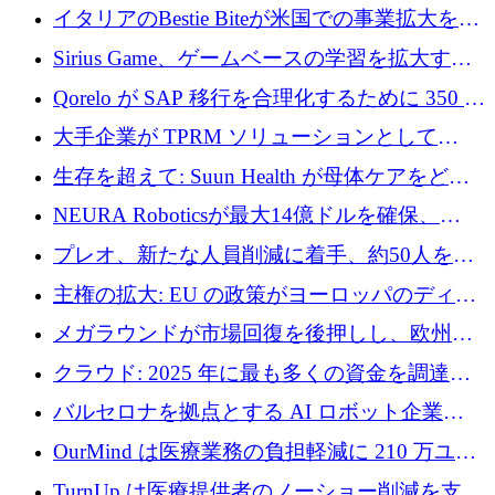
取引と5月のハイライト
イタリアのBestie Biteが米国での事業拡大を加
速するために150万ユーロを調達
Sirius Game、ゲームベースの学習を拡大する
ために 130 万ユーロの資金調達を完了
Qorelo が SAP 移行を合理化するために 350 万
ドルを調達
大手企業が TPRM ソリューションとして
Vanta を選択する理由
生存を超えて: Suun Health が母体ケアをどの
ように再考しているか
NEURA Roboticsが最大14億ドルを確保、
Bending Spoonsが米国IPOを申請、英国首相が
プレオ、新たな人員削減に着手、約50人を解
4億ポンドのチップ計画を発表
雇
主権の拡大: EU の政策がヨーロッパのディー
プテック戦略をどのように再構築しているか
メガラウンドが市場回復を後押しし、欧州の
ハイテク資金調達は5月に105億ユーロに回復
クラウド: 2025 年に最も多くの資金を調達し
た 10 社
バルセロナを拠点とする AI ロボット企業
Theker が 8,500 万ドルを調達
OurMind は医療業務の負担軽減に 210 万ユー
ロを寄付
TurnUp は医療提供者のノーショー削減を支援