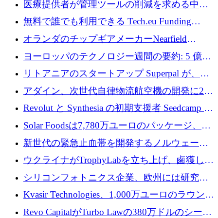
医療提供者が管理ツールの削減を求める中、
利益を獲得
a16z が Prosper AI を 3,000 万ドルで支援
無料で誰でも利用できる Tech.eu Funding
Explorer のご紹介
オランダのチップギアメーカーNearfield
Instrumentsが3億8,000万ドルを調達
ヨーロッパのテクノロジー週間の要約: 5 億
8,500 万ユーロを超える 60 以上のテクノロジ
リトアニアのスタートアップ Superpal が、
ー資金調達取引
Slack 内に構築された AI コワーカー プラット
アダイン、次世代自律物流航空機の開発に250
フォームのために 50 万ユーロを調達
万ユーロを確保
Revolut と Synthesia の初期支援者 Seedcamp が
3 億 2,000 万ドルを調達、米国に投資
Solar Foodsは7,780万ユーロのパッケージ、5
億ユーロの防衛および二重用途成長基金EDM
新世代の緊急止血帯を開発するノルウェーの
を開始、ヨーロッパのシリコンフォトニクス
スタートアップ企業を紹介する
ウクライナがTrophyLabを立ち上げ、鹵獲した
に警告
ロシア兵器を戦場の研究開発プラットフォー
シリコンフォトニクス企業、欧州には研究を
ムに変える
商業的に成功させるためのインフラが不足し
Kvasir Technologies、1,000万ユーロのラウンド
ていると警告
で成長を促進
Revo CapitalがTurbo Lawの380万ドルのシード