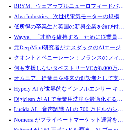
の可視化のために 50 万ユーロを調達
BRYM、ウェアラブルニューロフィードバッ
クプラットフォームの開発に65万ユーロを確
Alva Industries、次世代電気モーターの規模拡
保
大に 1,600 万ユーロを調達
低所得の卒業生と英国の新興企業を結び付け
るためにCommon Pathを開始
Wayve、「才能を維持する」ために従業員に
8,500万ドルの株式公開買い付けを実施
元DeepMind研究者がナスダックのAIエージェ
ントを拡張するためにCreandumの資金調達で
クオントとペニーレーン：フランスのフィン
記録を獲得
テックの友人と敵
何も支援しないタペストリーVCが8,000万ド
ルの資金を調達、ロンドン事務所を開設
オムニア、従業員を将来の創設者として支援
するために Firedrop でファンドを立ち上げる
Hypefy AI が世界的なインフルエンサー キャ
ンペーンを自動化するためにシリーズ A で
Digiclean が AI で産業用洗浄を最適化するた
720 万ドルを調達
めに 250 万ユーロを調達
Lucida AI、音声認識 AI の 700 万ドルのシー
ドラウンドを終了
Nomerra がプライベートマーケット運営を自
動化するために 200 万ドルを調達
Saltroad が 150 万ポンドを調達、AI プラット