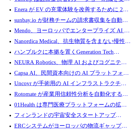
するために 200 万ユーロを調達
Enera が EV の充電体験を改善するために 200
万ドルを調達
sunbay.io が財務チームの請求書収集を自動化
するために 55 万ユーロを調達
Mendo、ヨーロッパでエンタープライズ AI 導
入を拡大するために 1,200 万ユーロを確保
Nanordica Medical、抗生物質を含まない慢性創
傷治療薬を市場に投入するために 160 万ユー
ハンブルクに本拠を置くGeneration Tech
ロを調達
Partnersが5,000万ユーロのAIロールアップファ
NEURA Robotics、物理 AI およびコグニティ
ンドを立ち上げ
ブ ロボティクス プラットフォームを拡張する
Capsa AI、民間資本向けの AI プラットフォー
ためにシリーズ C で最大 14 億ドルを確保
ムを拡大するために 1,800 万ドルを調達
Uncovr が手術用の AI インフラストラクチャ
を構築するために 700 万ドルを調達
Rotomate が産業用信頼性分析を自動化するた
めに 210 万ユーロを調達
01Health は専門医療プラットフォームの拡大
に 1,500 万ドルを確保
フィンランドの宇宙安全スタートアップ
Aavuus が、スペースデブリ追跡に取り組むプ
ERCシステムがヨーロッパの物流ギャップを
レシード資金を獲得