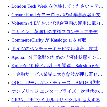
張するために 180 万ドルのプレシードを調達
London Tech Week を体験してください – テク
ノロジーがヨーロッパのイノベーションの未
Creator Fund がヨーロッパの科学創設者を支援
来を形作る場所
するために 5,600 万ドルを調達
Volteum は EV および混合車両の運用に電力を
供給するために 250 万ユーロを寄付
コサイン、英国初の主権フロンティアモデル
で業界の支援を確保
CommerceClarity が Katalogo.ai を買収
ドイツのベンチャーキャピタル連合、次世代
スタートアップの成長に向けて機関投資家へ
Apoha、分子挙動のための「液体状態インテ
の資本シフトを呼びかけ
リジェンス」を構築するために3,600万ドルを
Kpler が 10 億ドル以上を調達、Salesforce が
かけてステルス状態から出現
Contentful を買収、Built in Europe キャンペー
「金融サービス業界に大きな波が押し寄せて
ンを開始
いる」と「欧州初のAIネイティブ銀行」のボ
OQC、JPモルガン・チェース、AMDが現実世
スが語る
界のフィンテック・アプリケーションを探索
ケンブリッジ エンタープライズ、次世代のデ
するためにQuantum-AIデータセンターを立ち
ィープテック創設者向けにロンドンの出発点
GR3N、PETケミカルリサイクルを拡大するた
上げ
を構築
めにシリーズBで1,550万ユーロを調達