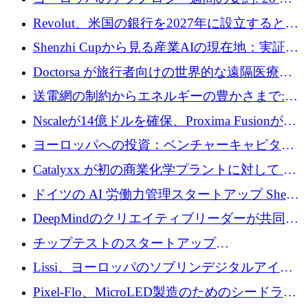
ーズEを確保
ユーロを超える 70 以上のテクノロジー資金調
Revolut、米国の銀行を2027年に設立すると米
達取引
国の社長が語る
Shenzhi Cupから見る産業AIの現在地：実証と
産業実装への道筋
Doctorsa が旅行者向けの世界的な遠隔医療プ
ラットフォームを拡大するために 100 万ユー
送電網の制約からエネルギーの豊かさまで:
ロを調達
Envision の Gobi X がヨーロッパの AI の未来
Nscaleが14億ドルを確保、Proxima Fusionが4
にどのように貢献できるか
億1,100万ユーロを獲得、Invest EuropeはVCの
ヨーロッパへの投資：ベンチャーキャピタル
回復を見込む
が過去2番目に高い水準に到達
Catalyxx が初の商業化学プラントに対して EU
から 2,000 万ユーロ以上の支援を獲得
ドイツの AI 労働力管理スタートアップ Sherpa
がプレシードで 220 万ドルを調達
DeepMindのクリエイティブリーダーが共同設
立したAIライティングのスタートアップが
チップテストのスタートアップ
1,300万ドルのシード投資を調達
QuantumDiamondsが株式資金で1,500万ユーロ
Lissi、ヨーロッパのソブリンデジタルアイデ
を調達
ンティティの未来を推進するために350万ユー
Pixel-Flo、MicroLED製造のためのシードラウ
ロを調達