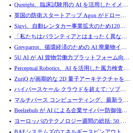
タートアップ Wexler を買収
Qureight、臨床試験用の AI を活用したイメー
ジング プラットフォームを拡張するためにシ
英国の防衛スタートアップ Agon がドローン
リーズ B で 2,000 万ドルを確保
攻撃に対抗する仮想戦場を構築、3,000 万ドル
Sigvi、自動レンタカー事業拡大のため120万
を調達
ユーロを調達
「私たちはパランティアとはまったく異なる
会社です」とフランス人の「控えめな」後任
Greyparrot、循環経済のための AI 廃棄物イン
者は言う
テリジェンスを拡張するためにシリーズ B で
5U AI が AI 貨物労働力プラットフォーム向け
2,700 万ドルを確保
に 320 万ドルのプレシードを獲得
Perceptual Robotics、AI を活用した風力検査の
規模拡大に向けて 400 万ポンド以上を確保
ZuriQ が画期的な 2D 量子アーキテクチャを拡
張するために 2,550 万ドルを調達
ハイパースケール クラウドを超えて: ソブリ
ン コンピューティングに対する DFINITY の
マルチバース コンピューティング、最新ラウ
ビジョン
ンドで最大 5 億 7,000 万ドルを目標
Beelzebub が AI による企業サイバー防御強化
のために 300 万ユーロを調達
ヨーロッパのテクノロジー週間の総括: 50 以
上の取引に 10 億ユーロ以上を投資
BAEシステムズのエネルギースピンアウト原