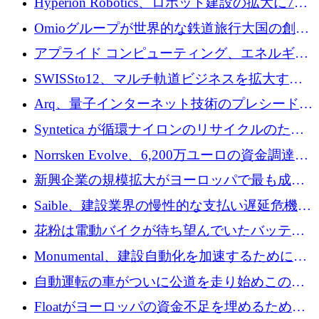
Hyperion Robotics、ロボット建設の拡大に740
万ドルを確保
Omioグループが世界的な鉄道旅行大国の創設
を目指してRail Europeを買収
アプライド コンピューティング、エネルギー
向け基盤 AI の拡張に 2,000 万ドルを調達
SWISSto12、マルチ軌道ビジネスを拡大する
ためにシリーズCで7,000万ドルを調達
Arq、量子インターネット技術のプレシードと
して140万ドルを確保
Syntetica が循環ナイロンのリサイクルのため
にシリーズ A で 3,000 万ドルを調達
Norrsken Evolve、6,200万ユーロの資金調達
後、アムステルダムに根を張る
新興企業の規模拡大がヨーロッパで最も成功
した創業者を生み出す、アントラー氏が発見
Saible、建設業界の慢性的な支払い遅延危機に
対処するために 290 万ポンドを調達
花粉は電動バイクが待ち望んでいたバッテリ
ー交換ネットワークを構築している
Monumental、建設自動化を加速するためにシ
リーズ B で 3,200 万ドルを確保
自動運転の車がついに公道を走り始めこの国
が世界をリードしようとしている
Floatがヨーロッパの資金不足を埋めるために