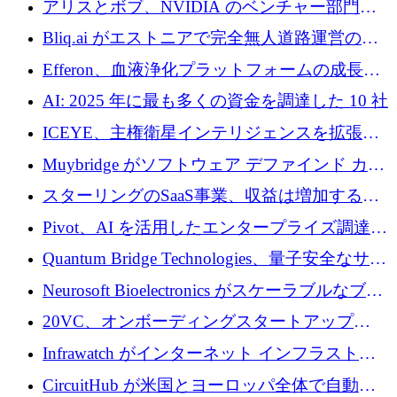
アリスとボブ、NVIDIA のベンチャー部門か
らの投資でシリーズ B を拡大
Bliq.ai がエストニアで完全無人道路運営の承
認を獲得
Efferon、血液浄化プラットフォームの成長に
250万ユーロを確保
AI: 2025 年に最も多くの資金を調達した 10 社
ICEYE、主権衛星インテリジェンスを拡張す
るために 3 億ユーロの信用枠を確保
Muybridge がソフトウェア デファインド カメ
ラ テクノロジーを拡張するためにシリーズ A
スターリングのSaaS事業、収益は増加するも
で 1,600 万ドルを調達
グループ利益は減少
Pivot、AI を活用したエンタープライズ調達プ
ラットフォームを拡大するために 4,000 万ド
Quantum Bridge Technologies、量子安全なサイ
ルを調達
バーセキュリティ インフラストラクチャの拡
Neurosoft Bioelectronics がスケーラブルなブレ
張にシリーズ A で 800 万ドルを投入
イン コンピューター インターフェイスのため
20VC、オンボーディングスタートアップ
に 750 万ドルを調達
Prelude へのシリーズ A 投資で 2,000 万ドルを
Infrawatch がインターネット インフラストラ
リード
クチャ インテリジェンス向けに 300 万ドルの
CircuitHub が米国とヨーロッパ全体で自動電