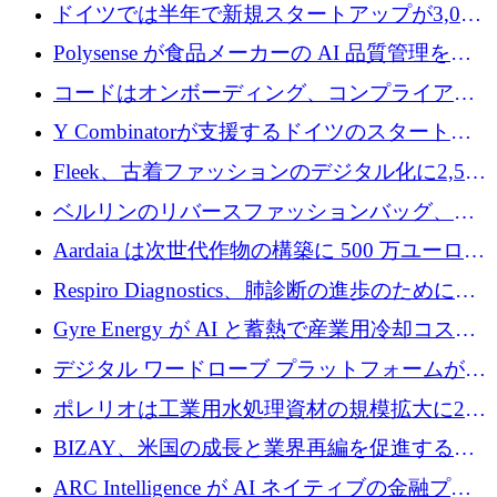
ンドで525万ポンドを獲得
ドイツでは半年で新規スタートアップが3,000
社という記録を目の当たりにし、涙を流すハ
Polysense が食品メーカーの AI 品質管理を拡
ンブルク
張するために 1,070 万ドルを調達
コードはオンボーディング、コンプライアン
ス、支払いを統合するために 640 万ポンドを
Y Combinatorが支援するドイツのスタートア
確保
ップFintoが340万ドルを調達、シリコンバレ
Fleek、古着ファッションのデジタル化に2,500
ーではなくミュンヘンを選んだと語る
万ドルを確保
ベルリンのリバースファッションバッグ、繊
維仕分け規模拡大に7桁の資金調達
Aardaia は次世代作物の構築に 500 万ユーロを
寄付
Respiro Diagnostics、肺診断の進歩のために
100 万ポンドを確保
Gyre Energy が AI と蓄熱で産業用冷却コスト
を削減するために 130 万ドルを調達
デジタル ワードローブ プラットフォームが
1,000 万人のユーザーに到達し、Whering が
ポレリオは工業用水処理資材の規模拡大に240
700 万ドルを獲得
万ユーロを確保
BIZAY、米国の成長と業界再編を促進するた
めに5,500万ドルを確保
ARC Intelligence が AI ネイティブの金融プラ