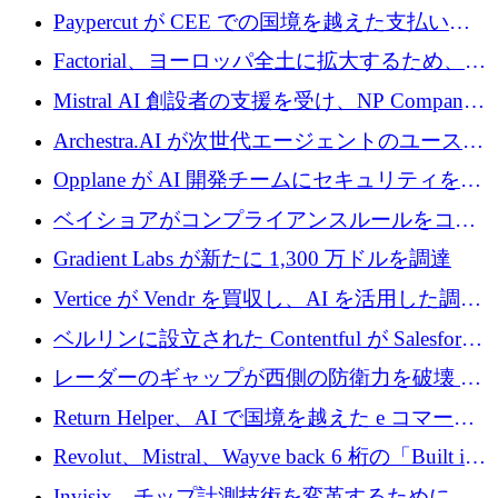
げる
商用化のためにシリーズ A で 1 億 1,500 万ユ
Paypercut が CEE での国境を越えた支払いを
ーロを調達
拡大するために 500 万ユーロを確保
Factorial、ヨーロッパ全土に拡大するため、25
億ドルの評価額で1億5,000万ドルのシリーズD
Mistral AI 創設者の支援を受け、NP Company
を調達
がエンジニアリング向け AI を推進するために
Archestra.AI が次世代エージェントのユースケ
600 万ユーロのプレシードを確保
ースを実現するために 1,000 万ドルを調達
Opplane が AI 開発チームにセキュリティをも
たらすために 450 万ユーロを調達
ベイショアがコンプライアンスルールをコー
ド化するために800万ドルを調達
Gradient Labs が新たに 1,300 万ドルを調達
Vertice が Vendr を買収し、AI を活用した調達
インテリジェンス プラットフォームを構築
ベルリンに設立された Contentful が Salesforce
に買収される
レーダーのギャップが西側の防衛力を破壊 —
そしてベルリンのチップスタートアップがそ
Return Helper、AI で国境を越えた e コマース
れを埋める
の返品を利益に変えるシリーズ A で 400 万ド
Revolut、Mistral、Wayve back 6 桁の「Built in
ルを調達
Europe」キャンペーン
Invisix、チップ計測技術を変革するために