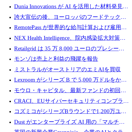
プレシードを確保
子機器製造を拡大するために 2,800 万ドルを
Dunia Innovations が AI を活用した材料発見を
調達
産業化するために 2 億 8,000 万ユーロのベル
誇大宣伝の後、ヨーロッパのフードテックセ
リン GigaLab を発表
クターはファンダメンタルズを中心に再構築
RemotePass が世界的な給与計算および雇用プ
中
ラットフォームを拡大するために 1,740 万ド
NEX Health Intelligence、院内感染拡大対策に
ルを調達
100万ユーロを確保
Retailgrid は 35 万 8,000 ユーロのプレシード
ラウンドで小売業のスプレッドシートをター
モンゾは売上と利益の飛躍を報告
ゲットにしています
ミストラルがオーストリアのエミAIを買収
Lexroom がシリーズ B で 5,000 万ドルをかけ
てヨーロッパ大陸法用の法律 AI を構築
モウロ・キャピタル、最新ファンドの初回ク
ローズで4億ドルを確保
CRACI、EUサイバーセキュリティコンプライ
アンスプラットフォームのために140万ユーロ
コズミコがシリーズBラウンドで1,200万ユー
を調達
ロを調達
Dust がエンタープライズ AI 用の「マルチプ
レイヤー」オペレーティング システムを構築