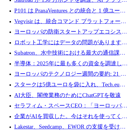
フォーム Ogma を買収して子ども向け言語療
P101 は PranaVentures との統合と 1 億ユーロ
法を拡大
のファンドによりシード投資に拡大
Vegvisir は、統合コマンド プラットフォーム
を通じて関連する無人システムを接続するた
ヨーロッパの防衛スタートアップエコシステ
めの資金を調達します
ムとなったハッカソン
ロボット工学にはデータの問題があります。
Macrodata Labs はそれを解決したいと考えて
Subatron、水中技術における最大の通信課題
います
の 1 つに取り組むために 16 万 2,000 ユーロを
半導体：2025年に最も多くの資金を調達した
確保
10社
ヨーロッパのテクノロジー週間の要約: 21 億
ユーロの取引と Tech.eu Funding Explorer
スタークは5億ユーロを袋に入れ、Tech.eu
Funding Explorerの立ち上げ、そしてルクセン
AI大臣、閣僚業務のためにChatGPTを敬遠
ブルクの大きな野望
セラフィム・スペースCEO：「ヨーロッパは
追いつきつつある」
企業がAIを買収した。今はそれを使ってくれ
る人々が必要です
Lakestar、Seedcamp、EWOR の支援を受け、