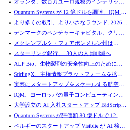
オランダ、数百万ユーロ規模のインテリック
との提携で軍用ドローンにソフトウェアファ
Quantum Systems が 12 億ドルを調達、IQM が
ースト戦略を採用
米国の主要取引所で初の欧州量子企業とな
より多くの取引、より小さなラウンド: 2026
る、6 月に欧州のスタートアップ資金調達
年 6 月に欧州のスタートアップ資金調達
デンマークのベンチャーキャピタル、クリメ
ンタム・キャピタルが気候変動対策ハードウ
メクレンブルク・フォアポンメルン州は
ェア投資として初回クローズで6,000万ユーロ
Nextcloud を州全体に展開し、オープンソース
スターリング銀行、130人の人員削減へ
を確保
戦略を拡大
ALP Bio、生物製剤の安全性向上のために
Venture Kick から 16 万 1,000 ユーロを調達
StirlingX、主権情報プラットフォームを拡張
するためにシリーズ A で 2,000 万ドルを確保
実際にスタートアップをスケールする航空イ
ノベーション モデルを学ぶ
IQM、ヨーロッパの量子コンピューティング
企業として初めて米国の主要取引所に上場
大学設立の AI 入札スタートアップ BidScript
がプレシード資金総額 100 万ドルを突破
Quantum Systems が評価額 80 億ドルで 12 億
ドルを調達
ベルギーのスタートアップ Visiblie が AI 検索