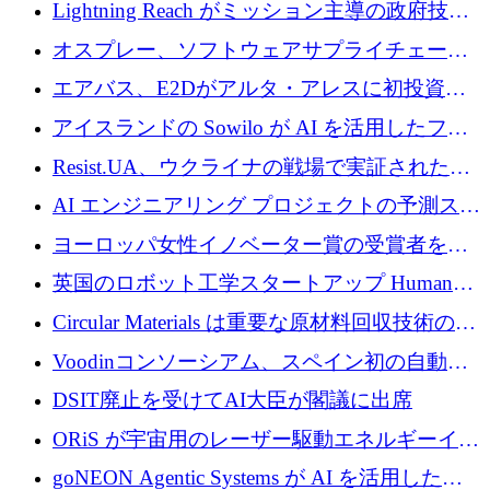
された AI の野望を推進
Lightning Reach がミッション主導の政府技術
グループとしてポートフォリオを拡大し ETG
オスプレー、ソフトウェアサプライチェーン
に買収
攻撃を阻止するために265万ドルを確保
エアバス、E2Dがアルタ・アレスに初投資、
欧州防衛技術ファンドに5億ユーロを拠出
アイスランドの Sowilo が AI を活用したファ
ッション製品インテリジェンス プラットフォ
Resist.UA、ウクライナの戦場で実証された防
ームを拡大するためにプレシードを調達
衛技術を拡大するために5,000万ユーロの欧州
AI エンジニアリング プロジェクトの予測スタ
基金を立ち上げる
ートアップ Cascade が a16z アクセラレータか
ヨーロッパ女性イノベーター賞の受賞者を紹
らの支援を獲得
介します
英国のロボット工学スタートアップ Humanoid
がシリーズ A 1 億 5,200 万ドルで評価額 13 億
Circular Materials は重要な原材料回収技術の拡
5,000 万ドルに到達
張に 1,180 万ユーロを確保
Voodinコンソーシアム、スペイン初の自動木
製ブレード工場の建設にEU補助金4,800万ユ
DSIT廃止を受けてAI大臣が閣議に出席
ーロを確保
ORiS が宇宙用のレーザー駆動エネルギーイン
フラの構築に 500 万ユーロを調達
goNEON Agentic Systems が AI を活用したイ