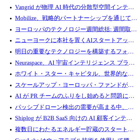
Vangrid が物理 AI 時代の分散型空間インテリ
ジェンス ネットワークを構築するために 900
Mobilize、戦略的パートナーシップを通じて通
万ドルのシードを調達
信ソフトウェア会社を拡大するための投資部
ヨーロッパのテクノロジー週間総括: 週間取引
門を立ち上げる
額 8 億 7,800 万ユーロと 2026 年上半期の主要
ニューヨークに本社を置くAIスタートアップ
トレンド
Modal Labsがロンドンオフィスを開設
明日の重要なテクノロジーを構築するフォト
ニクスのスケールアップに対応する
Neuraspace、AI 宇宙インテリジェンス プラッ
トフォームの拡大に 1,560 万ユーロを投資
ホワイト・スター・キャピタル、世界的なス
タートアップをシリーズAからBまで支援する
スケールアップ・ヨーロッパ・ファンドが初
ために2億5,000万ドルのファンドIVを閉鎖
の投資を行い、Iceeyeの10億ユーロのラウンド
AI が PR チームのふりをし始めると問題にな
を共同主導
ります
パッシブドローン検出の需要が高まる中、
Monava が資金調達ラウンドを終了
Shiplog が B2B SaaS 向けの AI 顧客インテリ
ジェンスを構築するために 100 万ドルを調達
複数日にわたるエネルギー貯蔵のスタートア
ップ、Ore Energy が新たな投資ラウンドで