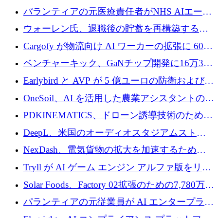
ラウンドを主導し、訴訟プラットフォームを
パランティアの元医療責任者がNHS AIエージ
拡大
ェントの立ち上げに1,000万ポンドを調達
ウォーレン氏、退職後の貯蓄を再構築するた
めに1,000万ユーロを調達
Cargofy が物流向け AI ワーカーの拡張に 600
万ドルを獲得
ベンチャーキック、GaNチップ開発に16万3千
ユーロでMinisaを支援
Earlybird と AVP が 5 億ユーロの防衛および二
重用途の成長基金である E2D を立ち上げる
OneSoil、AI を活用した農業アシスタントの拡
大に​​ 100 万ユーロを確保
PDKINEMATICS、ドローン誘導技術のために
200 万ユーロを調達
DeepL、米国のオーディオスタジアムストリ
ーミング事業Mixhaloを買収
NexDash、電気貨物の拡大を加速するために
EIT Urban Mobilityから250万ユーロを確保
Tryll が AI ゲーム エンジン アルファ版をリリ
ースし、60 万ドルのプレシード資金を確保
Solar Foods、Factory 02拡張のための7,780万ユ
ーロの資金調達パッケージを獲得
パランティアの元従業員が AI エンタープライ
ズ スタートアップの Conduct に 6,000 万ドル