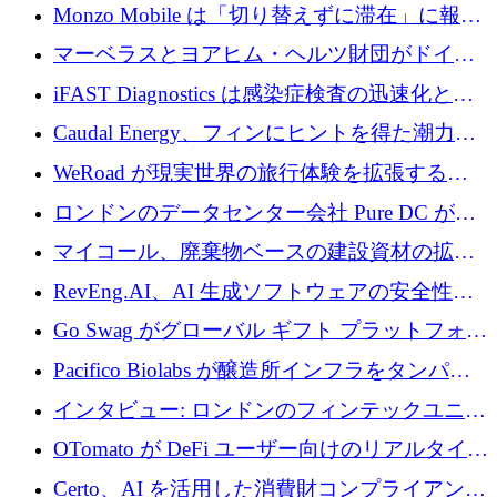
の座を奪還
Monzo Mobile は「切り替えずに滞在」に報酬
を与える
マーベラスとヨアヒム・ヘルツ財団がドイツ
の商業化ギャップを埋めるために2,000万ユー
iFAST Diagnostics は感染症検査の迅速化と抗
ロのディープテック基金を立ち上げる
菌薬耐性への取り組みに 500 万ポンドを寄付
Caudal Energy、フィンにヒントを得た潮力発
電技術の規模拡大に向けて 430 万ポンドを調
WeRoad が現実世界の旅行体験を拡張するた
達
めに 5,800 万ドルを獲得
ロンドンのデータセンター会社 Pure DC が欧
州と中東の拡張に 27 億ドルを確保
マイコール、廃棄物ベースの建設資材の拡大
に400万ポンドを投資
RevEng.AI、AI 生成ソフトウェアの安全性を
確保するために 1,500 万ドルを調達
Go Swag がグローバル ギフト プラットフォー
ムを拡大するために 500 万ドルを調達
Pacifico Biolabs が醸造所インフラをタンパク
質生産に転換するために 700 万ユーロを調達
インタビュー: ロンドンのフィンテックユニコ
ーン Tide の CEO、オリバー・プリル氏
OTomato が DeFi ユーザー向けのリアルタイム
インテリジェンス レイヤーを構築するために
Certo、AI を活用した消費財コンプライアンス