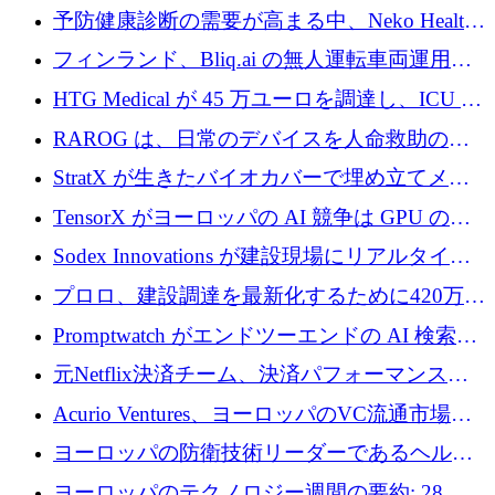
シリーズAで450万ユーロを調達
予防健康診断の需要が高まる中、Neko Health
が 7 億ドルを調達
フィンランド、Bliq.ai の無人運転車両運用を
認可
HTG Medical が 45 万ユーロを調達し、ICU の
尿モニタリングを自動化するための MDR 認
RAROG は、日常のデバイスを人命救助の救
証を獲得
助ビーコンに変えるために 16 万 2,000 ユーロ
StratX が生きたバイオカバーで埋め立てメタ
を確保
ン対策に 119 万ドルを調達
TensorX がヨーロッパの AI 競争は GPU の所
有者によって決まると考える理由
Sodex Innovations が建設現場にリアルタイム
のインテリジェンスをもたらすために 400 万
プロロ、建設調達を最新化するために420万ポ
ユーロを確保
ンドを調達
Promptwatch がエンドツーエンドの AI 検索最
適化プラットフォームを拡張するために 600
元Netflix決済チーム、決済パフォーマンスプ
万ユーロを調達
ラットフォームNopanのためにこれまでに720
Acurio Ventures、ヨーロッパのVC流通市場の
万ユーロを調達
流動性を解放するために1億1,500万ユーロの
ヨーロッパの防衛技術リーダーであるヘルシ
ファンドを立ち上げる
ングは、180億ドルの評価額で18億ドルのシリ
ヨーロッパのテクノロジー週間の要約: 28 億