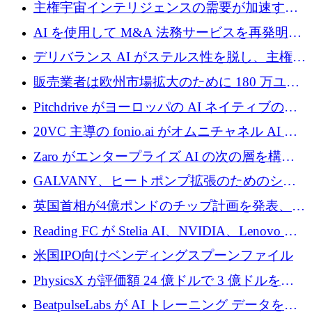
埋めるために設計された重量物運搬用eVTOL
主権宇宙インテリジェンスの需要が加速する
であるVictorを発表
中、ICEYEは評価額100億ユーロ以上で4億
AI を使用して M&A 法務サービスを再発明す
5,000万ユーロを調達
るために 110 万ユーロを適切に確保
デリバランス AI がステルス性を脱し、主権の
あるエンタープライズ AI を強化
販売業者は欧州市場拡大のために 180 万ユー
ロを確保
Pitchdrive がヨーロッパの AI ネイティブの創
業者を支援するために 6,000 万ユーロを調達
20VC 主導の fonio.ai がオムニチャネル AI プ
ラットフォームのために 1,700 万ドルを調達
Zaro がエンタープライズ AI の次の層を構築
するために 510 万ドルを獲得
GALVANY、ヒートポンプ拡張のためのシー
ドラウンドで1,000万ユーロを確保
英国首相が4億ポンドのチップ計画を発表、英
国の新興企業は「ここで拡大」し「ここに留
Reading FC が Stelia AI、NVIDIA、Lenovo と
まる」
協力して AI Center of Excellence を立ち上げ
米国IPO向けベンディングスプーンファイル
PhysicsX が評価額 24 億ドルで 3 億ドルを調
達
BeatpulseLabs が AI トレーニング データを拡