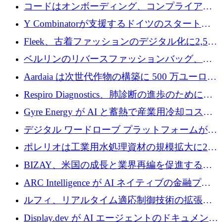
張するために 1,070 万ドルを調達
コードはオンボーディング、コンプライアン
ス、支払いを統合するために 640 万ポンドを
Y Combinatorが支援するドイツのスタートア
確保
ップFintoが340万ドルを調達、シリコンバレ
Fleek、古着ファッションのデジタル化に2,500
ーではなくミュンヘンを選んだと語る
万ドルを確保
ベルリンのリバースファッションバッグ、繊
維仕分け規模拡大に7桁の資金調達
Aardaia は次世代作物の構築に 500 万ユーロを
寄付
Respiro Diagnostics、肺診断の進歩のために
100 万ポンドを確保
Gyre Energy が AI と蓄熱で産業用冷却コスト
を削減するために 130 万ドルを調達
デジタル ワードローブ プラットフォームが
1,000 万人のユーザーに到達し、Whering が
ポレリオは工業用水処理資材の規模拡大に240
700 万ドルを獲得
万ユーロを確保
BIZAY、米国の成長と業界再編を促進するた
めに5,500万ドルを確保
ARC Intelligence が AI ネイティブの金融プラ
ットフォームを拡大するために 400 万ユーロ
ルフィ、リアルタイム適応制御技術の拡張に
を調達
810万ポンドを確保
Display.dev が AI エージェントのドキュメント