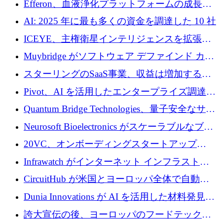
Efferon、血液浄化プラットフォームの成長に
250万ユーロを確保
AI: 2025 年に最も多くの資金を調達した 10 社
ICEYE、主権衛星インテリジェンスを拡張す
るために 3 億ユーロの信用枠を確保
Muybridge がソフトウェア デファインド カメ
ラ テクノロジーを拡張するためにシリーズ A
スターリングのSaaS事業、収益は増加するも
で 1,600 万ドルを調達
グループ利益は減少
Pivot、AI を活用したエンタープライズ調達プ
ラットフォームを拡大するために 4,000 万ド
Quantum Bridge Technologies、量子安全なサイ
ルを調達
バーセキュリティ インフラストラクチャの拡
Neurosoft Bioelectronics がスケーラブルなブレ
張にシリーズ A で 800 万ドルを投入
イン コンピューター インターフェイスのため
20VC、オンボーディングスタートアップ
に 750 万ドルを調達
Prelude へのシリーズ A 投資で 2,000 万ドルを
Infrawatch がインターネット インフラストラ
リード
クチャ インテリジェンス向けに 300 万ドルの
CircuitHub が米国とヨーロッパ全体で自動電
プレシードを確保
子機器製造を拡大するために 2,800 万ドルを
Dunia Innovations が AI を活用した材料発見を
調達
産業化するために 2 億 8,000 万ユーロのベル
誇大宣伝の後、ヨーロッパのフードテックセ