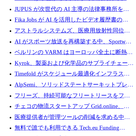
めに43万ポンドを確保
リジェンスを拡張するために 1,100 万ドルを
JUPUS が次世代の AI 主導の法律事務所を強
調達
化するために 1,300 万ユーロを調達
Fika Jobs が AI を活用したビデオ履歴書のた
めに 400 万ドルを調達
アストラルシステムズ、医療用放射性同位元
素の世界的な不足に対処するために2,300万ポ
AI がスポーツ放送を再構築する中、Sportway
ンドを調達
が 2,000 万ユーロを調達
ベルリンの VARM はヨーロッパ全土に断熱材
を拡張するために 1,750 万ユーロを投資
Kyrok、製薬および化学品のサプライチェーン
に AI を導入するために 310 万ユーロを確保
Timefold がスケジュール最適化インフラスト
ラクチャを拡張するためにシリーズ A で
AlpSemi、ソリッドステートサーキットブレー
1,300 万ドルを調達
カー技術の進歩のために1,700万ユーロを調達
フリーズ、持続可能なフリートリースをフラ
ンス全土に拡大するために1,300万ユーロを確
チェコの物流スタートアップ Grid.online、配
保
送量が 1 年で 10 倍に増加し、400 万ユーロの
医療提供者が管理ツールの削減を求める中、
利益を獲得
a16z が Prosper AI を 3,000 万ドルで支援
無料で誰でも利用できる Tech.eu Funding
Explorer のご紹介