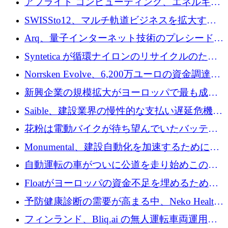
アプライド コンピューティング、エネルギー
向け基盤 AI の拡張に 2,000 万ドルを調達
SWISSto12、マルチ軌道ビジネスを拡大する
ためにシリーズCで7,000万ドルを調達
Arq、量子インターネット技術のプレシードと
して140万ドルを確保
Syntetica が循環ナイロンのリサイクルのため
にシリーズ A で 3,000 万ドルを調達
Norrsken Evolve、6,200万ユーロの資金調達
後、アムステルダムに根を張る
新興企業の規模拡大がヨーロッパで最も成功
した創業者を生み出す、アントラー氏が発見
Saible、建設業界の慢性的な支払い遅延危機に
対処するために 290 万ポンドを調達
花粉は電動バイクが待ち望んでいたバッテリ
ー交換ネットワークを構築している
Monumental、建設自動化を加速するためにシ
リーズ B で 3,200 万ドルを確保
自動運転の車がついに公道を走り始めこの国
が世界をリードしようとしている
Floatがヨーロッパの資金不足を埋めるために
シリーズAで450万ユーロを調達
予防健康診断の需要が高まる中、Neko Health
が 7 億ドルを調達
フィンランド、Bliq.ai の無人運転車両運用を