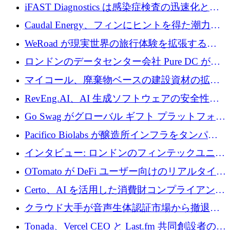
の商業化ギャップを埋めるために2,000万ユー
iFAST Diagnostics は感染症検査の迅速化と抗
ロのディープテック基金を立ち上げる
菌薬耐性への取り組みに 500 万ポンドを寄付
Caudal Energy、フィンにヒントを得た潮力発
電技術の規模拡大に向けて 430 万ポンドを調
WeRoad が現実世界の旅行体験を拡張するた
達
めに 5,800 万ドルを獲得
ロンドンのデータセンター会社 Pure DC が欧
州と中東の拡張に 27 億ドルを確保
マイコール、廃棄物ベースの建設資材の拡大
に400万ポンドを投資
RevEng.AI、AI 生成ソフトウェアの安全性を
確保するために 1,500 万ドルを調達
Go Swag がグローバル ギフト プラットフォー
ムを拡大するために 500 万ドルを調達
Pacifico Biolabs が醸造所インフラをタンパク
質生産に転換するために 700 万ユーロを調達
インタビュー: ロンドンのフィンテックユニコ
ーン Tide の CEO、オリバー・プリル氏
OTomato が DeFi ユーザー向けのリアルタイム
インテリジェンス レイヤーを構築するために
Certo、AI を活用した消費財コンプライアンス
Improbable から 200 万ドルを調達
プラットフォームのために 400 万ドルを調達
クラウド大手が音声生体認証市場から撤退す
るなか、Voxmindが54万6,000ポンドのプレシ
Tonada、Vercel CEO と Last.fm 共同創設者の支