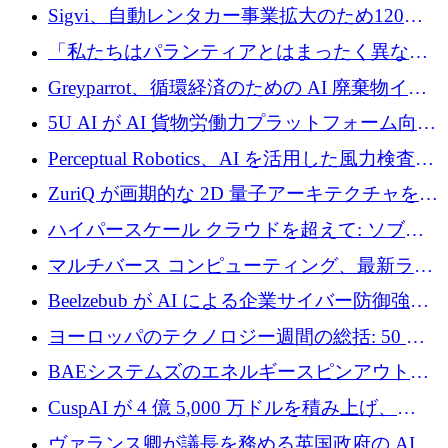
攻撃に対抗する仮想戦場を構築、3,000 万ドル
Sigvi、自動レンタカー事業拡大のため120万
を調達
ユーロを調達
「私たちはパランティアとはまったく異なる
会社です」とフランス人の「控えめな」後任
Greyparrot、循環経済のための AI 廃棄物イン
者は言う
テリジェンスを拡張するためにシリーズ B で
5U AI が AI 貨物労働力プラットフォーム向け
2,700 万ドルを確保
に 320 万ドルのプレシードを獲得
Perceptual Robotics、AI を活用した風力検査の
規模拡大に向けて 400 万ポンド以上を確保
ZuriQ が画期的な 2D 量子アーキテクチャを拡
張するために 2,550 万ドルを調達
ハイパースケール クラウドを超えて: ソブリ
ン コンピューティングに対する DFINITY の
マルチバース コンピューティング、最新ラウ
ビジョン
ンドで最大 5 億 7,000 万ドルを目標
Beelzebub が AI による企業サイバー防御強化
のために 300 万ユーロを調達
ヨーロッパのテクノロジー週間の総括: 50 以
上の取引に 10 億ユーロ以上を投資
BAEシステムズのエネルギースピンアウト原
子力タービンが1500万ポンドの資金調達でス
CuspAI が 4 億 5,000 万ドルを積み上げ、
テルスから浮上
Resist.UA が 5,000 万ユーロの基金を立ち上
ヴァランス卿が議長を務める英国政府の AI タ