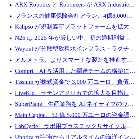
導スタートアップ支援で初のファンド獲得に
ARX Robotics と Roboneers が ARX Industries
迫る
を設立し、無人地上車両の生産を拡大
フランスの健康保険会社アラン、4億8,000万
ユーロの資金調達ラウンドで合意
Kalipso が規制遵守プラットフォームを拡大す
るために 320 万ドルを調達
N26 は 2025 年が厳しい中、初の通期利益を
達成
Wayout が分散型飲料水インフラストラクチャ
プラットフォームを拡張するために 242 万ユ
アルメトラ、よりスマートな製造を推進する
ーロを調達
ためにシリーズ A で 1,630 万ユーロを確保
Compri、AI を活用した調達チームの構築に
320 万ユーロを確保
Tissium が株式資金で 3,000 万ユーロ、負債で
3,000 万ユーロを調達
LiveKid、ラテンアメリカでの拡大を目指して
Aldea を買収
SuperPlane、生産業務を AI ネイティブのワー
クフロー層に変えるために 260 万ドルを確保
Main Capital、52 億 5,000 万ユーロの資金調達
でエンタープライズ ソフトウェアの開発を倍
LabCycle、ラボ用プラスチックリサイクルシ
増
ステムを商業化し、焼却廃棄物を削減するた
Ubotica が宇宙からリアルタイムの海洋インテ