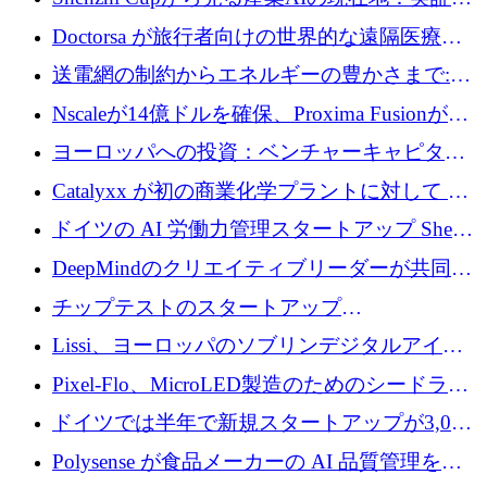
産業実装への道筋
Doctorsa が旅行者向けの世界的な遠隔医療プ
ラットフォームを拡大するために 100 万ユー
送電網の制約からエネルギーの豊かさまで:
ロを調達
Envision の Gobi X がヨーロッパの AI の未来
Nscaleが14億ドルを確保、Proxima Fusionが4
にどのように貢献できるか
億1,100万ユーロを獲得、Invest EuropeはVCの
ヨーロッパへの投資：ベンチャーキャピタル
回復を見込む
が過去2番目に高い水準に到達
Catalyxx が初の商業化学プラントに対して EU
から 2,000 万ユーロ以上の支援を獲得
ドイツの AI 労働力管理スタートアップ Sherpa
がプレシードで 220 万ドルを調達
DeepMindのクリエイティブリーダーが共同設
立したAIライティングのスタートアップが
チップテストのスタートアップ
1,300万ドルのシード投資を調達
QuantumDiamondsが株式資金で1,500万ユーロ
Lissi、ヨーロッパのソブリンデジタルアイデ
を調達
ンティティの未来を推進するために350万ユー
Pixel-Flo、MicroLED製造のためのシードラウ
ロを調達
ンドで525万ポンドを獲得
ドイツでは半年で新規スタートアップが3,000
社という記録を目の当たりにし、涙を流すハ
Polysense が食品メーカーの AI 品質管理を拡
ンブルク