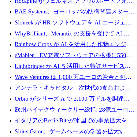
Rocapine がウェルネス アプリのポートフォリ
オを拡大するためにシリーズ A で 1,300 万ド
BAE Systems、ヨーロッパの防衛関連スタート
ルを調達
アップの規模拡大を支援するために 5,000 万
Sloneek が HR ソフトウェアを AI エージェン
ユーロの支援を開始
トに変えるために 600 万ドルを調達
WhyBrilliant、Merantix の支援を受けて AI 求
人マッチングを拡大するために 100 万ユーロ
Rainbow Crops が AI を活用した作物エンジニ
を調達
アリングを拡張するために 970 万ユーロを調
eMabler、EV充電ソフトウェアの拡張に550万
達
ユーロを確保
Lightbringer が AI を活用した特許サービスを
拡大するために 1,000 万ドルを調達
Wave Ventures は 1,000 万ユーロの資金と創設
者補助金で 10 周年を迎える
アンテラ・キャピタル、次世代の食品および
アグリテクノロジーのイノベーションを支援
Orbio がシリーズ A で 2,100 万ドルを調達、
するファンド III の初回クローズ額が 1 億ドル
AI 労働力管理を世界の最前線の労働者に提供
欧州ハイテクウィークリー総括: 28億ユーロの
に到達
取引と5月のハイライト
イタリアのBestie Biteが米国での事業拡大を加
速するために150万ユーロを調達
Sirius Game、ゲームベースの学習を拡大する