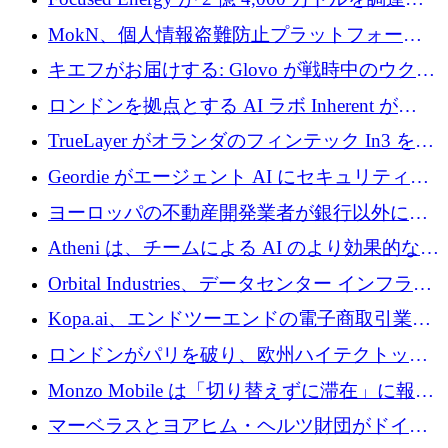
TrueLayer が In3 を買収、ロンドンが首位の座
MokN、個人情報盗難防止プラットフォーム
を奪還
の成長のためにシリーズ A で 1,500 万ドルを
キエフがお届けする: Glovo が戦時中のウクラ
調達
イナで最も急速に成長する市場の 1 つをどの
ロンドンを拠点とする AI ラボ Inherent が
ように拡大したか
5,000 万ドルの資金調達でステルスから浮上
TrueLayer がオランダのフィンテック In3 を買
収、チェックアウト時にクレジットを提供
Geordie がエージェント AI にセキュリティと
ガバナンスをもたらすために 3,000 万ドルを
ヨーロッパの不動産開発業者が銀行以外にも
調達
目を向けているため、InRentoの資金調達額は
Atheni は、チームによる AI のより効果的な使
1億ユーロを突破
用を支援するために 35 万ポンドを確保
Orbital Industries、データセンター インフラス
トラクチャ システムの拡張に 5,000 万ドルを
Kopa.ai、エンドツーエンドの電子商取引業務
確保
用の AI エージェントを構築するために 200
ロンドンがパリを破り、欧州ハイテクトップ
万ユーロを調達
の座を奪還
Monzo Mobile は「切り替えずに滞在」に報酬
を与える
マーベラスとヨアヒム・ヘルツ財団がドイツ