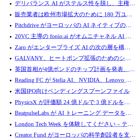
るために 110 万ユーロを適切に確保
デリバランス AI がステルス性を脱し、主権の
あるエンタープライズ AI を強化
販売業者は欧州市場拡大のために 180 万ユー
ロを確保
Pitchdrive がヨーロッパの AI ネイティブの創
業者を支援するために 6,000 万ユーロを調達
20VC 主導の fonio.ai がオムニチャネル AI プ
ラットフォームのために 1,700 万ドルを調達
Zaro がエンタープライズ AI の次の層を構築
するために 510 万ドルを獲得
GALVANY、ヒートポンプ拡張のためのシー
ドラウンドで1,000万ユーロを確保
英国首相が4億ポンドのチップ計画を発表、英
国の新興企業は「ここで拡大」し「ここに留
Reading FC が Stelia AI、NVIDIA、Lenovo と
まる」
協力して AI Center of Excellence を立ち上げ
米国IPO向けベンディングスプーンファイル
PhysicsX が評価額 24 億ドルで 3 億ドルを調
達
BeatpulseLabs が AI トレーニング データを拡
張するために 180 万ドルのプレシードを調達
London Tech Week を体験してください – テク
ノロジーがヨーロッパのイノベーションの未
Creator Fund がヨーロッパの科学創設者を支援