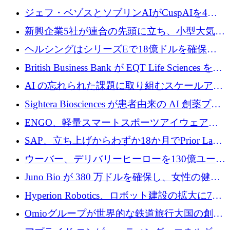
ーズ B に参加し、AI を活用した倉庫自動化を
ジェフ・ベゾスとソブリンAIがCuspAIを4億
加速
5,000万ドルの資金調達で支援
新興企業5社が連合の先頭に立ち、小型大気質
センサーをEUのクリーンエア政策の中心に据
ヘルシングはシリーズEで18億ドルを確保、
える
ウーバーはデリバリー・ヒーローを130億ユー
British Business Bank が EQT Life Sciences を
ロの契約で買収、レボルトは2027年に米国の
2,500 万ユーロのコミットメントで支援
AI の忘れられた課題に取り組むスケールアッ
銀行を立ち上げる
プを実現: カメラロール
Sightera Biosciences が患者由来の AI 創薬プラ
ットフォームを拡大するために 300 万ユーロ
ENGO、軽量スマートスポーツアイウェアの
のプレシードをクローズ
進歩のために510万ユーロを調達
SAP、立ち上げからわずか18か月でPrior Labs
を10億ユーロ以上の契約で買収
ウーバー、デリバリーヒーローを130億ユーロ
の契約で買収、99か国にまたがるプラットフ
Juno Bio が 380 万ドルを確保し、女性の健康
ォームを構築
専用の初のシーケンスラボを開設
Hyperion Robotics、ロボット建設の拡大に740
万ドルを確保
Omioグループが世界的な鉄道旅行大国の創設
を目指してRail Europeを買収