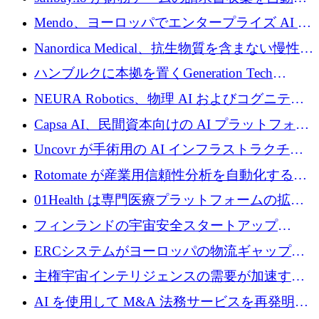
するために 55 万ユーロを調達
Mendo、ヨーロッパでエンタープライズ AI 導
入を拡大するために 1,200 万ユーロを確保
Nanordica Medical、抗生物質を含まない慢性創
傷治療薬を市場に投入するために 160 万ユー
ハンブルクに本拠を置くGeneration Tech
ロを調達
Partnersが5,000万ユーロのAIロールアップファ
NEURA Robotics、物理 AI およびコグニティ
ンドを立ち上げ
ブ ロボティクス プラットフォームを拡張する
Capsa AI、民間資本向けの AI プラットフォー
ためにシリーズ C で最大 14 億ドルを確保
ムを拡大するために 1,800 万ドルを調達
Uncovr が手術用の AI インフラストラクチャ
を構築するために 700 万ドルを調達
Rotomate が産業用信頼性分析を自動化するた
めに 210 万ユーロを調達
01Health は専門医療プラットフォームの拡大
に 1,500 万ドルを確保
フィンランドの宇宙安全スタートアップ
Aavuus が、スペースデブリ追跡に取り組むプ
ERCシステムがヨーロッパの物流ギャップを
レシード資金を獲得
埋めるために設計された重量物運搬用eVTOL
主権宇宙インテリジェンスの需要が加速する
であるVictorを発表
中、ICEYEは評価額100億ユーロ以上で4億
AI を使用して M&A 法務サービスを再発明す
5,000万ユーロを調達