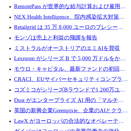
リン GigaLab を発表
クターはファンダメンタルズを中心に再構築
RemotePass が世界的な給与計算および雇用プ
中
ラットフォームを拡大するために 1,740 万ド
NEX Health Intelligence、院内感染拡大対策に
ルを調達
100万ユーロを確保
Retailgrid は 35 万 8,000 ユーロのプレシード
ラウンドで小売業のスプレッドシートをター
モンゾは売上と利益の飛躍を報告
ゲットにしています
ミストラルがオーストリアのエミAIを買収
Lexroom がシリーズ B で 5,000 万ドルをかけ
てヨーロッパ大陸法用の法律 AI を構築
モウロ・キャピタル、最新ファンドの初回ク
ローズで4億ドルを確保
CRACI、EUサイバーセキュリティコンプライ
アンスプラットフォームのために140万ユーロ
コズミコがシリーズBラウンドで1,200万ユー
を調達
ロを調達
Dust がエンタープライズ AI 用の「マルチプ
レイヤー」オペレーティング システムを構築
英国の新興企業Greenpixie、企業のAIとクラウ
するシリーズ B で 4,000 万ドルを調達
ドのエネルギー無駄を削減するために470万ポ
LawX がヨーロッパの合法的なオペレーティ
ンドを調達
ング システムを構築するために 750 万ユーロ