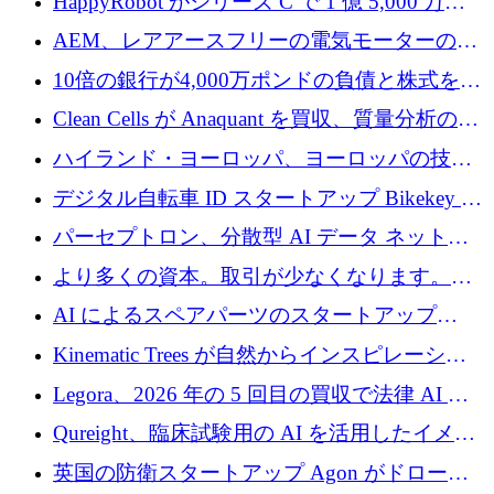
HappyRobot がシリーズ C で 1 億 5,000 万ド
ルを獲得し、企業運営向けにエージェント AI
AEM、レアアースフリーの電気モーターの革
を拡張
新を加速するために1,600万ポンドを確保
10倍の銀行が4,000万ポンドの負債と株式を調
達
Clean Cells が Anaquant を買収、質量分析の専
門知識によるバイオ医薬品の品質管理を拡大
ハイランド・ヨーロッパ、ヨーロッパの技術
規模拡大を支援するために11億ユーロのファ
デジタル自転車 ID スタートアップ Bikekey が
ンドVIを閉鎖
TÖNNJES への投資を確保
パーセプトロン、分散型 AI データ ネットワ
ークの構築に 650 万ドルを調達
より多くの資本。取引が少なくなります。
2026 年上半期がヨーロッパのテクノロジーに
AI によるスペアパーツのスタートアップ
ついて語ること
Intropy が 1,100 万ドルを調達
Kinematic Trees が自然からインスピレーショ
ンを得たロボット ソフトウェアを拡張するた
Legora、2026 年の 5 回目の買収で法律 AI ス
めに 58 万 5,000 ポンドを調達
タートアップ Wexler を買収
Qureight、臨床試験用の AI を活用したイメー
ジング プラットフォームを拡張するためにシ
英国の防衛スタートアップ Agon がドローン
リーズ B で 2,000 万ドルを確保