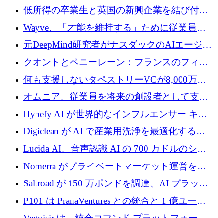
保
大に 1,600 万ユーロを調達
低所得の卒業生と英国の新興企業を結び付け
るためにCommon Pathを開始
Wayve、「才能を維持する」ために従業員に
8,500万ドルの株式公開買い付けを実施
元DeepMind研究者がナスダックのAIエージェ
ントを拡張するためにCreandumの資金調達で
クオントとペニーレーン：フランスのフィン
記録を獲得
テックの友人と敵
何も支援しないタペストリーVCが8,000万ド
ルの資金を調達、ロンドン事務所を開設
オムニア、従業員を将来の創設者として支援
するために Firedrop でファンドを立ち上げる
Hypefy AI が世界的なインフルエンサー キャ
ンペーンを自動化するためにシリーズ A で
Digiclean が AI で産業用洗浄を最適化するた
720 万ドルを調達
めに 250 万ユーロを調達
Lucida AI、音声認識 AI の 700 万ドルのシー
ドラウンドを終了
Nomerra がプライベートマーケット運営を自
動化するために 200 万ドルを調達
Saltroad が 150 万ポンドを調達、AI プラット
フォーム Ogma を買収して子ども向け言語療
P101 は PranaVentures との統合と 1 億ユーロ
法を拡大
のファンドによりシード投資に拡大
Vegvisir は、統合コマンド プラットフォーム