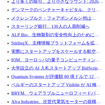
より多くの取引、より小さなラウンド: 2026
る、6 月に欧州のスタートアップ資金調達
年 6 月に欧州のスタートアップ資金調達
デンマークのベンチャーキャピタル、クリメ
ンタム・キャピタルが気候変動対策ハードウ
メクレンブルク・フォアポンメルン州は
ェア投資として初回クローズで6,000万ユーロ
Nextcloud を州全体に展開し、オープンソース
スターリング銀行、130人の人員削減へ
を確保
戦略を拡大
ALP Bio、生物製剤の安全性向上のために
Venture Kick から 16 万 1,000 ユーロを調達
StirlingX、主権情報プラットフォームを拡張
するためにシリーズ A で 2,000 万ドルを確保
実際にスタートアップをスケールする航空イ
ノベーション モデルを学ぶ
IQM、ヨーロッパの量子コンピューティング
企業として初めて米国の主要取引所に上場
大学設立の AI 入札スタートアップ BidScript
がプレシード資金総額 100 万ドルを突破
Quantum Systems が評価額 80 億ドルで 12 億
ドルを調達
ベルギーのスタートアップ Visiblie が AI 検索
の可視化のために 50 万ユーロを調達
BRYM、ウェアラブルニューロフィードバッ
クプラットフォームの開発に65万ユーロを確
Alva Industries、次世代電気モーターの規模拡