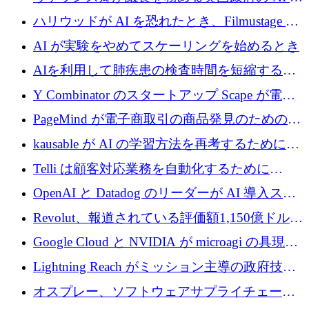
げ、DSIT が廃止される
スクフォースが発足
ハリウッドが AI を恐れたとき、Filmustage は
代わりにプリプロダクションに賭けました
AI が実験をやめてスケーリングを始めるとき
AIを利用して肺疾患の検査時間を短縮する英
国のヘルステック挑戦者が1900万ドルを獲得
Y Combinator のスタートアップ Scape が電子
メールを再考するために 320 万ドルを調達し
PageMind が電子商取引の商品発見のための
てステルスから浮上
AI を拡張するために 120 万ユーロを調達
kausable が AI の学習方法を再考するために
1,200 万ユーロを調達
Telli は顧客対応業務を自動化するために
1,500 万ドルのシードを確保
OpenAI と Datadog のリーダーが AI 導入スタ
ートアップ Arrakis を支援
Revolut、報道されている評価額1,150億ドルで
の新たな二次株式売却を確認
Google Cloud と NVIDIA が microagi の具現化
された AI の野望を推進
Lightning Reach がミッション主導の政府技術
グループとしてポートフォリオを拡大し ETG
オスプレー、ソフトウェアサプライチェーン
に買収