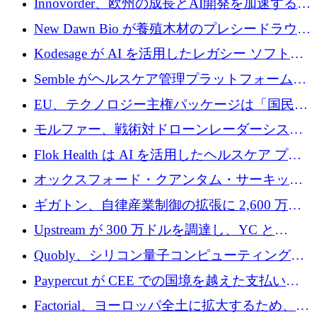
Innovorder、欧州の成長とAI開発を加速するた
ァンドを立ち上げる
めに2,000万ユーロを確保
New Dawn Bio が養殖木材のプレシードラウン
ドで 210 万ユーロを調達
Kodesage が AI を活用したレガシー ソフトウ
ェアの最新化のために 660 万ドルを調達
Semble がヘルスケア管理プラットフォームを
拡大するためにシリーズ C で 3,000 万ポンド
EU、テクノロジー主権パッケージは「国民の
を調達
保護」に関するものだと発言
モルファー、戦術対ドローンレーダーシステ
ムを最前線に近づけるために150万ユーロを調
Flok Health は AI を活用したヘルスケア プラ
達
ットフォームの成長に 1,250 万ドルを投資
オックスフォード・クアンタム・サーキット
が「成人向け」2億6,000万ポンドの資金調達
ギガトン、自律産業制御の拡張に 2,600 万ド
ラウンドを獲得
ルを調達
Upstream が 300 万ドルを調達し、YC と
Xavier Niel が支援する共同 AI 受信箱を立ち上
Quobly、シリコン量子コンピューティングの
げる
商用化のためにシリーズ A で 1 億 1,500 万ユ
Paypercut が CEE での国境を越えた支払いを
ーロを調達
拡大するために 500 万ユーロを確保
Factorial、ヨーロッパ全土に拡大するため、25