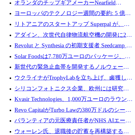
オランダのチップギアメーカーNearfield
Instrumentsが3億8,000万ドルを調達
ヨーロッパのテクノロジー週間の要約: 5 億
8,500 万ユーロを超える 60 以上のテクノロジ
リトアニアのスタートアップ Superpal が、
ー資金調達取引
Slack 内に構築された AI コワーカー プラット
アダイン、次世代自律物流航空機の開発に250
フォームのために 50 万ユーロを調達
万ユーロを確保
Revolut と Synthesia の初期支援者 Seedcamp が
3 億 2,000 万ドルを調達、米国に投資
Solar Foodsは7,780万ユーロのパッケージ、5
億ユーロの防衛および二重用途成長基金EDM
新世代の緊急止血帯を開発するノルウェーの
を開始、ヨーロッパのシリコンフォトニクス
スタートアップ企業を紹介する
ウクライナがTrophyLabを立ち上げ、鹵獲した
に警告
ロシア兵器を戦場の研究開発プラットフォー
シリコンフォトニクス企業、欧州には研究を
ムに変える
商業的に成功させるためのインフラが不足し
Kvasir Technologies、1,000万ユーロのラウンド
ていると警告
で成長を促進
Revo CapitalがTurbo Lawの380万ドルのシード
ラウンドを主導し、訴訟プラットフォームを
パランティアの元医療責任者がNHS AIエージ
拡大
ェントの立ち上げに1,000万ポンドを調達
ウォーレン氏、退職後の貯蓄を再構築するた