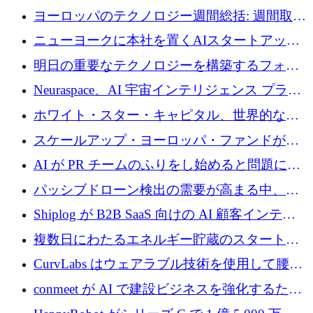
ヨーロッパのテクノロジー週間総括: 週間取引
額 8 億 7,800 万ユーロと 2026 年上半期の主要
ニューヨークに本社を置くAIスタートアップ
トレンド
Modal Labsがロンドンオフィスを開設
明日の重要なテクノロジーを構築するフォト
ニクスのスケールアップに対応する
Neuraspace、AI 宇宙インテリジェンス プラッ
トフォームの拡大に 1,560 万ユーロを投資
ホワイト・スター・キャピタル、世界的なス
タートアップをシリーズAからBまで支援する
スケールアップ・ヨーロッパ・ファンドが初
ために2億5,000万ドルのファンドIVを閉鎖
の投資を行い、Iceeyeの10億ユーロのラウンド
AI が PR チームのふりをし始めると問題にな
を共同主導
ります
パッシブドローン検出の需要が高まる中、
Monava が資金調達ラウンドを終了
Shiplog が B2B SaaS 向けの AI 顧客インテリ
ジェンスを構築するために 100 万ドルを調達
複数日にわたるエネルギー貯蔵のスタートア
ップ、Ore Energy が新たな投資ラウンドで
CurvLabs はウェアラブル技術を使用して腰痛
4,300 万ドルを獲得
治療をどのように再考しているか
conmeet が AI で建設ビジネスを強化するため
に 600 万ユーロを調達