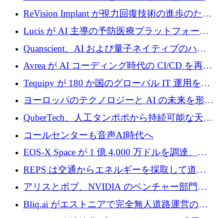
ード資金を調達
援を受けてステルス撤退
ReVision Implant が視力回復技術の進歩のため
に 400 万ユーロを確保
Lucis が AI 主導の予防医療プラットフォーム
を拡大するためにシリーズ A で 2,000 万ドル
Quanscient、AI および量子ネイティブのハー
を調達
ドウェア エンジニアリングを推進するために
Avrea が AI コーディング時代の CI/CD を再発
1,000 万ユーロを調達
明するために 470 万ドルをかけてステルスか
Tequipy が 180 か国のグローバル IT 運用を自
ら浮上
動化するために 300 万ユーロ以上を調達
ヨーロッパのテクノロジーと AI の未来を形作
る: イノベーション リーダーが Nexus
QuberTech、人工タンポポから持続可能な天然
Luxembourg 2026 に集まる理由
ゴムを開発するために 340 万ポンドを調達
コールセンターも音声AI時代へ
EOS-X Space が 1 億 4,000 万ドルを調達、
Mistral が Emmi AI を買収、Bliq がエストニア
REPS は交通からエネルギーを採取して道路
での完全無人道路運営を承認
を発電所に変えるために 2,360 万ドルを調達
アリスとボブ、NVIDIA のベンチャー部門か
らの投資でシリーズ B を拡大
Bliq.ai がエストニアで完全無人道路運営の承
認を獲得