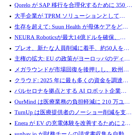
ために 130 万ユーロの資金調達を完了
Qorelo が SAP 移行を合理化するために 350 万
ドルを調達
大手企業が TPRM ソリューションとして
Vanta を選択する理由
生存を超えて: Suun Health が母体ケアをどの
ように再考しているか
NEURA Roboticsが最大14億ドルを確保、
Bending Spoonsが米国IPOを申請、英国首相が
プレオ、新たな人員削減に着手、約50人を解
4億ポンドのチップ計画を発表
雇
主権の拡大: EU の政策がヨーロッパのディー
プテック戦略をどのように再構築しているか
メガラウンドが市場回復を後押しし、欧州の
ハイテク資金調達は5月に105億ユーロに回復
クラウド: 2025 年に最も多くの資金を調達し
た 10 社
バルセロナを拠点とする AI ロボット企業
Theker が 8,500 万ドルを調達
OurMind は医療業務の負担軽減に 210 万ユー
ロを寄付
TurnUp は医療提供者のノーショー削減を支援
するために 200 万ユーロを調達
Enera が EV の充電体験を改善するために 200
万ドルを調達
sunbay.io が財務チームの請求書収集を自動化