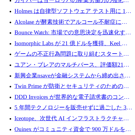
ガイバーはヨーロッパの産業労働力の強化に
を調達
貢献するために 140 万ユーロを獲得
Holmes は自律型ソフトウェア テスト用に 110
万ユーロのプレシードを提供して開始
Alcolase が酵素技術でアルコール不耐症に取
り組むために 150 万ユーロを調達
Bounce Watch: 市場での意思決定を迅速化する
ためのインテリジェンス層を構築する
Isomorphic Labs が 21 億ドルを獲得、Keel の
ネオバンク後の軸、ポーランドのソフトウェ
ゲームの不正行為問題に取り組むスタートア
ア進化
ップを紹介する
ユアン・ブレアのマルチバース、評価額21億
ドルで7,000万ドルを調達
新興企業nsaveが金融システムから締め出され
たシリア人に国際銀行アクセスをもたらす
Twin Prime が防衛とセキュリティのためのフ
ロンティア AI モデルを構築するために 1,000
DDD Invoices が世界的な電子請求書のコンプ
万ドルのプレシードを獲得
ライアンスを簡素化するために 131 万ユーロ
5 年間テクノロジーを販売せずに過ごした 3D
を調達
プリンティングのスタートアップを紹介しま
Iceotope、次世代 AI インフラストラクチャの
す
冷却を促進するために 2,600 万ドルを調達
Ouinex がコミュニティ資金で 900 万ドルを達