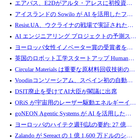
攻撃を阻止するために265万ドルを確保
エアバス、E2Dがアルタ・アレスに初投資、
欧州防衛技術ファンドに5億ユーロを拠出
アイスランドの Sowilo が AI を活用したファ
ッション製品インテリジェンス プラットフォ
Resist.UA、ウクライナの戦場で実証された防
ームを拡大するためにプレシードを調達
衛技術を拡大するために5,000万ユーロの欧州
AI エンジニアリング プロジェクトの予測スタ
基金を立ち上げる
ートアップ Cascade が a16z アクセラレータか
ヨーロッパ女性イノベーター賞の受賞者を紹
らの支援を獲得
介します
英国のロボット工学スタートアップ Humanoid
がシリーズ A 1 億 5,200 万ドルで評価額 13 億
Circular Materials は重要な原材料回収技術の拡
5,000 万ドルに到達
張に 1,180 万ユーロを確保
Voodinコンソーシアム、スペイン初の自動木
製ブレード工場の建設にEU補助金4,800万ユ
DSIT廃止を受けてAI大臣が閣議に出席
ーロを確保
ORiS が宇宙用のレーザー駆動エネルギーイン
フラの構築に 500 万ユーロを調達
goNEON Agentic Systems が AI を活用したイ
ンフラ計画を加速するために 16 万ユーロを確
ヨーロッパのハイテク週刊誌の要約: 27 億ユ
保
ーロを超える 60 以上のハイテク資金調達取引
Zalando が Sereact の 1 億 1,600 万ドルのシリ