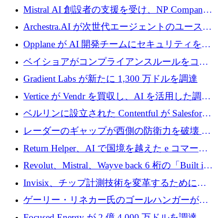
億ドルの評価額で1億5,000万ドルのシリーズD
Mistral AI 創設者の支援を受け、NP Company
を調達
がエンジニアリング向け AI を推進するために
Archestra.AI が次世代エージェントのユースケ
600 万ユーロのプレシードを確保
ースを実現するために 1,000 万ドルを調達
Opplane が AI 開発チームにセキュリティをも
たらすために 450 万ユーロを調達
ベイショアがコンプライアンスルールをコー
ド化するために800万ドルを調達
Gradient Labs が新たに 1,300 万ドルを調達
Vertice が Vendr を買収し、AI を活用した調達
インテリジェンス プラットフォームを構築
ベルリンに設立された Contentful が Salesforce
に買収される
レーダーのギャップが西側の防衛力を破壊 —
そしてベルリンのチップスタートアップがそ
Return Helper、AI で国境を越えた e コマース
れを埋める
の返品を利益に変えるシリーズ A で 400 万ド
Revolut、Mistral、Wayve back 6 桁の「Built in
ルを調達
Europe」キャンペーン
Invisix、チップ計測技術を変革するために
2,000 万ユーロのシードラウンドを完了
ゲーリー・リネカー氏のゴールハンガーがVC
事業を開始
Focused Energy が 2 億 4,000 万ドルを調達、