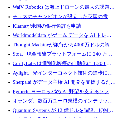
コラボレーションを強化するために 47 万ユー
WaiV Robotics は海上ドローンの最大の課題の
ロを調達
1 つをどのように解決しているか
チェスのチャンピオンが設立した英国の電池
材料スタートアップ TaiSan が 465 万ポンドを
Klarnaが米国の銀行免許を申請
調達
Worldmodeldata がゲーム データを AI トレー
ニングに変えるために 700 万ポンドを獲得
Thought Machineが銀行から4000万ドルの資金
調達、年間収益1億ドルを突破
Stoa、現金報酬プラットフォームに 240 万ド
ルを確保
CurifyLabs は個別化医療の自動化に 1,200 万
ユーロを寄付
Aylight、光インターコネクト技術の進歩に向
けて450万ユーロのプレシードラウンドを終了
Sherpa.ai がデータ主権 AI 開発を支援するため
に 1,800 万ドルを調達
Pytorch: ヨーロッパの AI 野望を支えるソフト
ウェア層
オランダ、数百万ユーロ規模のインテリック
との提携で軍用ドローンにソフトウェアファ
Quantum Systems が 12 億ドルを調達、IQM が
ースト戦略を採用
米国の主要取引所で初の欧州量子企業とな