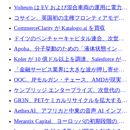
来を形作る場所
するために 5,600 万ドルを調達
Volteum は EV および混合車両の運用に電力を
供給するために 250 万ユーロを寄付
コサイン、英国初の主権フロンティアモデル
で業界の支援を確保
CommerceClarity が Katalogo.ai を買収
ドイツのベンチャーキャピタル連合、次世代
スタートアップの成長に向けて機関投資家へ
Apoha、分子挙動のための「液体状態インテ
の資本シフトを呼びかけ
リジェンス」を構築するために3,600万ドルを
Kpler が 10 億ドル以上を調達、Salesforce が
かけてステルス状態から出現
Contentful を買収、Built in Europe キャンペー
「金融サービス業界に大きな波が押し寄せて
ンを開始
いる」と「欧州初のAIネイティブ銀行」のボ
OQC、JPモルガン・チェース、AMDが現実世
スが語る
界のフィンテック・アプリケーションを探索
ケンブリッジ エンタープライズ、次世代のデ
するためにQuantum-AIデータセンターを立ち
ィープテック創設者向けにロンドンの出発点
GR3N、PETケミカルリサイクルを拡大するた
上げ
を構築
めにシリーズBで1,550万ユーロを調達
AethexAI、アフリカと中東の音声 AI インフラ
ストラクチャを構築するために 300 万ドルを
Merantix Capital、ヨーロッパの初期段階の AI
調達
スタートアップ向けに 1 億 300 万ユーロのフ