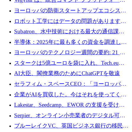
を通じて関連する無人システムを接続するた
ヨーロッパの防衛スタートアップエコシステ
めの資金を調達します
ムとなったハッカソン
ロボット工学にはデータの問題があります。
Macrodata Labs はそれを解決したいと考えて
Subatron、水中技術における最大の通信課題
います
の 1 つに取り組むために 16 万 2,000 ユーロを
半導体：2025年に最も多くの資金を調達した
確保
10社
ヨーロッパのテクノロジー週間の要約: 21 億
ユーロの取引と Tech.eu Funding Explorer
スタークは5億ユーロを袋に入れ、Tech.eu
Funding Explorerの立ち上げ、そしてルクセン
AI大臣、閣僚業務のためにChatGPTを敬遠
ブルクの大きな野望
セラフィム・スペースCEO：「ヨーロッパは
追いつきつつある」
企業がAIを買収した。今はそれを使ってくれ
る人々が必要です
Lakestar、Seedcamp、EWOR の支援を受け、
SE3 が自律システム用の空間 AI プラットフォ
Serpier、オンライン小売業者のデジタル可視
ームを発表
性向上を支援するために 140 万ユーロを調達
ブルーレイクVC、英国ビジネス銀行の移民主