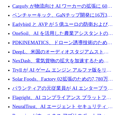
めに1,000万ユーロを調達
Cargofy が物流向け AI ワーカーの拡張に 600
万ドルを獲得
ベンチャーキック、GaNチップ開発に16万3千
ユーロでMinisaを支援
Earlybird と AVP が 5 億ユーロの防衛および二
重用途の成長基金である E2D を立ち上げる
OneSoil、AI を活用した農業アシスタントの拡
大に​​ 100 万ユーロを確保
PDKINEMATICS、ドローン誘導技術のために
200 万ユーロを調達
DeepL、米国のオーディオスタジアムストリ
ーミング事業Mixhaloを買収
NexDash、電気貨物の拡大を加速するために
EIT Urban Mobilityから250万ユーロを確保
Tryll が AI ゲーム エンジン アルファ版をリリ
ースし、60 万ドルのプレシード資金を確保
Solar Foods、Factory 02拡張のための7,780万ユ
ーロの資金調達パッケージを獲得
パランティアの元従業員が AI エンタープライ
ズ スタートアップの Conduct に 6,000 万ドル
Flagright、AI コンプライアンス プラットフォ
を調達
ームを拡張するためにシリーズ A で 1,250 万
NeuralTrust、AI エージェント セキュリティ プ
ドルを確保
ラットフォームの拡張に 2,000 万ドルを調達