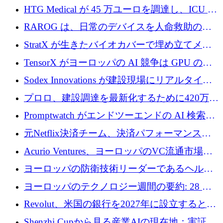
認可
HTG Medical が 45 万ユーロを調達し、ICU の
尿モニタリングを自動化するための MDR 認
RAROG は、日常のデバイスを人命救助の救
証を獲得
助ビーコンに変えるために 16 万 2,000 ユーロ
StratX が生きたバイオカバーで埋め立てメタ
を確保
ン対策に 119 万ドルを調達
TensorX がヨーロッパの AI 競争は GPU の所
有者によって決まると考える理由
Sodex Innovations が建設現場にリアルタイム
のインテリジェンスをもたらすために 400 万
プロロ、建設調達を最新化するために420万ポ
ユーロを確保
ンドを調達
Promptwatch がエンドツーエンドの AI 検索最
適化プラットフォームを拡張するために 600
元Netflix決済チーム、決済パフォーマンスプ
万ユーロを調達
ラットフォームNopanのためにこれまでに720
Acurio Ventures、ヨーロッパのVC流通市場の
万ユーロを調達
流動性を解放するために1億1,500万ユーロの
ヨーロッパの防衛技術リーダーであるヘルシ
ファンドを立ち上げる
ングは、180億ドルの評価額で18億ドルのシリ
ヨーロッパのテクノロジー週間の要約: 28 億
ーズEを確保
ユーロを超える 70 以上のテクノロジー資金調
Revolut、米国の銀行を2027年に設立すると米
達取引
国の社長が語る
Shenzhi Cupから見る産業AIの現在地：実証と