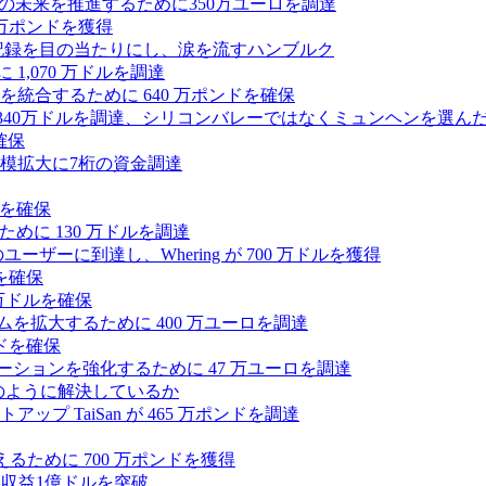
ィの未来を推進するために350万ユーロを調達
25万ポンドを獲得
う記録を目の当たりにし、涙を流すハンブルク
 1,070 万ドルを調達
統合するために 640 万ポンドを確保
intoが340万ドルを調達、シリコンバレーではなくミュンヘンを選ん
確保
模拡大に7桁の資金調達
ンドを確保
るために 130 万ドルを調達
ユーザーに到達し、Whering が 700 万ドルを獲得
を確保
0万ドルを確保
トフォームを拡大するために 400 万ユーロを調達
ドを確保
ラボレーションを強化するために 47 万ユーロを調達
つをどのように解決しているか
 TaiSan が 465 万ポンドを調達
に変えるために 700 万ポンドを獲得
、年間収益1億ドルを突破