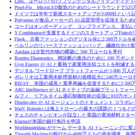
Lissi、ヨーロッパのソブリンデジタルアイデンティテ
Pixel-Flo、MicroLED製造のためのシードラウンドで5
ドイツでは半年で新規スタートアップが3,000社とい
Polysense が食品メーカーの AI 品質管理を拡張するために
コードはオンボーディング、コンプライアンス、支払いを
Y Combinatorが支援するドイツのスタートアップF
Fleek、古着ファッションのデジタル化に2,500万ドルを
ベルリンのリバースファッションバッグ、繊維仕分け規
Aardaia は次世代作物の構築に 500 万ユーロを寄付
Respiro Diagnostics、肺診断の進歩のために 100 万ポ
Gyre Energy が AI と蓄熱で産業用冷却コストを削減す
デジタル ワードローブ プラットフォームが 1,000 万人の
ポレリオは工業用水処理資材の規模拡大に240万ユーロ
BIZAY、米国の成長と業界再編を促進するために5,50
ARC Intelligence が AI ネイティブの金融プラッ
ルフィ、リアルタイム適応制御技術の拡張に810万ポン
Display.dev が AI エージェントのドキュメント コ
WaiV Robotics は海上ドローンの最大の課題の 1 
チェスのチャンピオンが設立した英国の電池材料スタートアップ
Klarnaが米国の銀行免許を申請
Worldmodeldata がゲーム データを AI トレーニング
Thought Machineが銀行から4000万ドルの資金調達