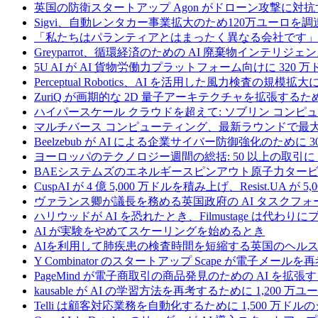
英国の防衛スタートアップ Agon がドローン攻撃に対抗
Sigvi、自動レンタカー事業拡大のため120万ユーロを調
「私たちはパランティアとはまったく異なる会社です」
Greyparrot、循環経済のための AI 廃棄物インテリジェ
5U AI が AI 貨物労働力プラットフォーム向けに 320
Perceptual Robotics、AI を活用した風力検査の規模
ZuriQ が画期的な 2D 量子アーキテクチャを拡張するため
ハイパースケール クラウドを超えて: ソブリン コンピュー
マルチバース コンピューティング、最新ラウンドで最大 5 
Beelzebub が AI による企業サイバー防御強化のために 
ヨーロッパのテクノロジー週間の総括: 50 以上の取引に 
BAEシステムズのエネルギースピンアウト原子力タービ
CuspAI が 4 億 5,000 万ドルを積み上げ、Resist.U
ヴァランス卿が議長を務める英国政府の AI タスクフォ
ハリウッドが AI を恐れたとき、Filmustage は代
AI が実験をやめてスケーリングを始めるとき
AIを利用して肺疾患の検査時間を短縮する英国のヘルス
Y Combinator のスタートアップ Scape が電子メ
PageMind が電子商取引の商品発見のための AI を拡張
kausable が AI の学習方法を再考するために 1,200 万
Telli は顧客対応業務を自動化するために 1,500 万ド