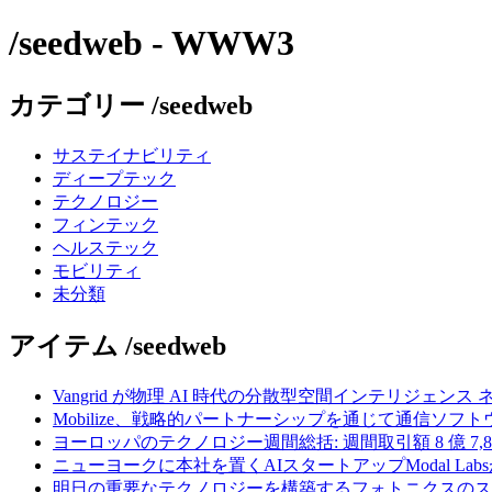
/seedweb - WWW3
カテゴリー /seedweb
サステイナビリティ
ディープテック
テクノロジー
フィンテック
ヘルステック
モビリティ
未分類
アイテム /seedweb
Vangrid が物理 AI 時代の分散型空間インテリジェン
Mobilize、戦略的パートナーシップを通じて通信ソ
ヨーロッパのテクノロジー週間総括: 週間取引額 8 億 7,8
ニューヨークに本社を置くAIスタートアップModal La
明日の重要なテクノロジーを構築するフォトニクスのス