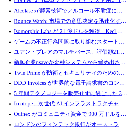
Holmes は自律型ソフトウェア テスト用に 110
万ユーロのプレシードを提供して開始
Alcolase が酵素技術でアルコール不耐症に取
り組むために 150 万ユーロを調達
Bounce Watch: 市場での意思決定を迅速化する
ためのインテリジェンス層を構築する
Isomorphic Labs が 21 億ドルを獲得、Keel の
ネオバンク後の軸、ポーランドのソフトウェ
ゲームの不正行為問題に取り組むスタートア
ア進化
ップを紹介する
ユアン・ブレアのマルチバース、評価額21億
ドルで7,000万ドルを調達
新興企業nsaveが金融システムから締め出され
たシリア人に国際銀行アクセスをもたらす
Twin Prime が防衛とセキュリティのためのフ
ロンティア AI モデルを構築するために 1,000
DDD Invoices が世界的な電子請求書のコンプ
万ドルのプレシードを獲得
ライアンスを簡素化するために 131 万ユーロ
5 年間テクノロジーを販売せずに過ごした 3D
を調達
プリンティングのスタートアップを紹介しま
Iceotope、次世代 AI インフラストラクチャの
す
冷却を促進するために 2,600 万ドルを調達
Ouinex がコミュニティ資金で 900 万ドルを達
成、トークン プラットフォームを開始
ロンドンのフィンテック銀行がオーストラリ