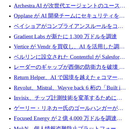
を調達
がエンジニアリング向け AI を推進するために
Archestra.AI が次世代エージェントのユースケ
600 万ユーロのプレシードを確保
ースを実現するために 1,000 万ドルを調達
Opplane が AI 開発チームにセキュリティをも
たらすために 450 万ユーロを調達
ベイショアがコンプライアンスルールをコー
ド化するために800万ドルを調達
Gradient Labs が新たに 1,300 万ドルを調達
Vertice が Vendr を買収し、AI を活用した調達
インテリジェンス プラットフォームを構築
ベルリンに設立された Contentful が Salesforce
に買収される
レーダーのギャップが西側の防衛力を破壊 —
そしてベルリンのチップスタートアップがそ
Return Helper、AI で国境を越えた e コマース
れを埋める
の返品を利益に変えるシリーズ A で 400 万ド
Revolut、Mistral、Wayve back 6 桁の「Built in
ルを調達
Europe」キャンペーン
Invisix、チップ計測技術を変革するために
2,000 万ユーロのシードラウンドを完了
ゲーリー・リネカー氏のゴールハンガーがVC
事業を開始
Focused Energy が 2 億 4,000 万ドルを調達、
TrueLayer が In3 を買収、ロンドンが首位の座
MokN、個人情報盗難防止プラットフォーム