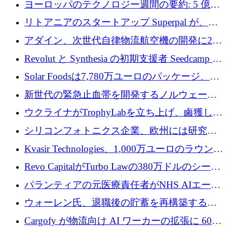
ヨーロッパのテクノロジー週間の要約: 5 億
8,500 万ユーロを超える 60 以上のテクノロジ
リトアニアのスタートアップ Superpal が、
ー資金調達取引
Slack 内に構築された AI コワーカー プラット
アダイン、次世代自律物流航空機の開発に250
フォームのために 50 万ユーロを調達
万ユーロを確保
Revolut と Synthesia の初期支援者 Seedcamp が
3 億 2,000 万ドルを調達、米国に投資
Solar Foodsは7,780万ユーロのパッケージ、5
億ユーロの防衛および二重用途成長基金EDM
新世代の緊急止血帯を開発するノルウェーの
を開始、ヨーロッパのシリコンフォトニクス
スタートアップ企業を紹介する
ウクライナがTrophyLabを立ち上げ、鹵獲した
に警告
ロシア兵器を戦場の研究開発プラットフォー
シリコンフォトニクス企業、欧州には研究を
ムに変える
商業的に成功させるためのインフラが不足し
Kvasir Technologies、1,000万ユーロのラウンド
ていると警告
で成長を促進
Revo CapitalがTurbo Lawの380万ドルのシード
ラウンドを主導し、訴訟プラットフォームを
パランティアの元医療責任者がNHS AIエージ
拡大
ェントの立ち上げに1,000万ポンドを調達
ウォーレン氏、退職後の貯蓄を再構築するた
めに1,000万ユーロを調達
Cargofy が物流向け AI ワーカーの拡張に 600