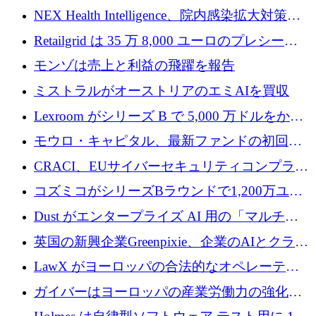
中
ラットフォームを拡大するために 1,740 万ド
NEX Health Intelligence、院内感染拡大対策に
ルを調達
100万ユーロを確保
Retailgrid は 35 万 8,000 ユーロのプレシード
ラウンドで小売業のスプレッドシートをター
モンゾは売上と利益の飛躍を報告
ゲットにしています
ミストラルがオーストリアのエミAIを買収
Lexroom がシリーズ B で 5,000 万ドルをかけ
てヨーロッパ大陸法用の法律 AI を構築
モウロ・キャピタル、最新ファンドの初回ク
ローズで4億ドルを確保
CRACI、EUサイバーセキュリティコンプライ
アンスプラットフォームのために140万ユーロ
コズミコがシリーズBラウンドで1,200万ユー
を調達
ロを調達
Dust がエンタープライズ AI 用の「マルチプ
レイヤー」オペレーティング システムを構築
英国の新興企業Greenpixie、企業のAIとクラウ
するシリーズ B で 4,000 万ドルを調達
ドのエネルギー無駄を削減するために470万ポ
LawX がヨーロッパの合法的なオペレーティ
ンドを調達
ング システムを構築するために 750 万ユーロ
ガイバーはヨーロッパの産業労働力の強化に
を調達
貢献するために 140 万ユーロを獲得