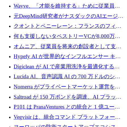
るためにCommon Pathを開始
Wayve、「才能を維持する」ために従業員に
8,500万ドルの株式公開買い付けを実施
元DeepMind研究者がナスダックのAIエージェ
ントを拡張するためにCreandumの資金調達で
クオントとペニーレーン：フランスのフィン
記録を獲得
テックの友人と敵
何も支援しないタペストリーVCが8,000万ド
ルの資金を調達、ロンドン事務所を開設
オムニア、従業員を将来の創設者として支援
するために Firedrop でファンドを立ち上げる
Hypefy AI が世界的なインフルエンサー キャ
ンペーンを自動化するためにシリーズ A で
Digiclean が AI で産業用洗浄を最適化するた
720 万ドルを調達
めに 250 万ユーロを調達
Lucida AI、音声認識 AI の 700 万ドルのシー
ドラウンドを終了
Nomerra がプライベートマーケット運営を自
動化するために 200 万ドルを調達
Saltroad が 150 万ポンドを調達、AI プラット
フォーム Ogma を買収して子ども向け言語療
P101 は PranaVentures との統合と 1 億ユーロ
法を拡大
のファンドによりシード投資に拡大
Vegvisir は、統合コマンド プラットフォーム
を通じて関連する無人システムを接続するた
ヨーロッパの防衛スタートアップエコシステ