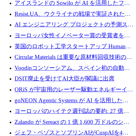
欧州防衛技術ファンドに5億ユーロを拠出
アイスランドの Sowilo が AI を活用したファ
ッション製品インテリジェンス プラットフォ
Resist.UA、ウクライナの戦場で実証された防
ームを拡大するためにプレシードを調達
衛技術を拡大するために5,000万ユーロの欧州
AI エンジニアリング プロジェクトの予測スタ
基金を立ち上げる
ートアップ Cascade が a16z アクセラレータか
ヨーロッパ女性イノベーター賞の受賞者を紹
らの支援を獲得
介します
英国のロボット工学スタートアップ Humanoid
がシリーズ A 1 億 5,200 万ドルで評価額 13 億
Circular Materials は重要な原材料回収技術の拡
5,000 万ドルに到達
張に 1,180 万ユーロを確保
Voodinコンソーシアム、スペイン初の自動木
製ブレード工場の建設にEU補助金4,800万ユ
DSIT廃止を受けてAI大臣が閣議に出席
ーロを確保
ORiS が宇宙用のレーザー駆動エネルギーイン
フラの構築に 500 万ユーロを調達
goNEON Agentic Systems が AI を活用したイ
ンフラ計画を加速するために 16 万ユーロを確
ヨーロッパのハイテク週刊誌の要約: 27 億ユ
保
ーロを超える 60 以上のハイテク資金調達取引
Zalando が Sereact の 1 億 1,600 万ドルのシリ
ーズ B に参加し、AI を活用した倉庫自動化を
ジェフ・ベゾスとソブリンAIがCuspAIを4億