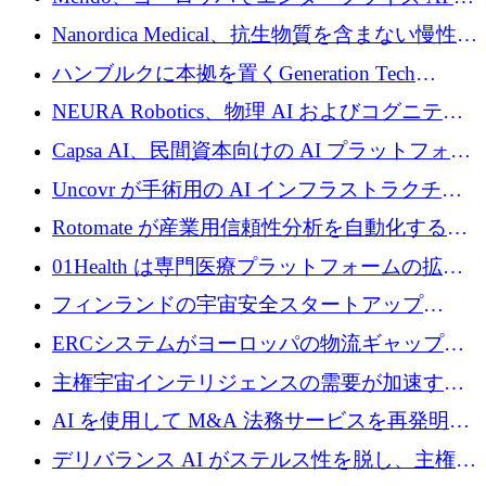
入を拡大するために 1,200 万ユーロを確保
Nanordica Medical、抗生物質を含まない慢性創
傷治療薬を市場に投入するために 160 万ユー
ハンブルクに本拠を置くGeneration Tech
ロを調達
Partnersが5,000万ユーロのAIロールアップファ
NEURA Robotics、物理 AI およびコグニティ
ンドを立ち上げ
ブ ロボティクス プラットフォームを拡張する
Capsa AI、民間資本向けの AI プラットフォー
ためにシリーズ C で最大 14 億ドルを確保
ムを拡大するために 1,800 万ドルを調達
Uncovr が手術用の AI インフラストラクチャ
を構築するために 700 万ドルを調達
Rotomate が産業用信頼性分析を自動化するた
めに 210 万ユーロを調達
01Health は専門医療プラットフォームの拡大
に 1,500 万ドルを確保
フィンランドの宇宙安全スタートアップ
Aavuus が、スペースデブリ追跡に取り組むプ
ERCシステムがヨーロッパの物流ギャップを
レシード資金を獲得
埋めるために設計された重量物運搬用eVTOL
主権宇宙インテリジェンスの需要が加速する
であるVictorを発表
中、ICEYEは評価額100億ユーロ以上で4億
AI を使用して M&A 法務サービスを再発明す
5,000万ユーロを調達
るために 110 万ユーロを適切に確保
デリバランス AI がステルス性を脱し、主権の