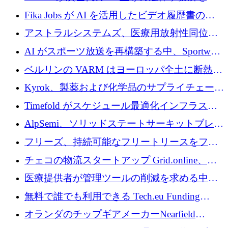
調達
化するために 1,300 万ユーロを調達
Fika Jobs が AI を活用したビデオ履歴書のた
めに 400 万ドルを調達
アストラルシステムズ、医療用放射性同位元
素の世界的な不足に対処するために2,300万ポ
AI がスポーツ放送を再構築する中、Sportway
ンドを調達
が 2,000 万ユーロを調達
ベルリンの VARM はヨーロッパ全土に断熱材
を拡張するために 1,750 万ユーロを投資
Kyrok、製薬および化学品のサプライチェーン
に AI を導入するために 310 万ユーロを確保
Timefold がスケジュール最適化インフラスト
ラクチャを拡張するためにシリーズ A で
AlpSemi、ソリッドステートサーキットブレー
1,300 万ドルを調達
カー技術の進歩のために1,700万ユーロを調達
フリーズ、持続可能なフリートリースをフラ
ンス全土に拡大するために1,300万ユーロを確
チェコの物流スタートアップ Grid.online、配
保
送量が 1 年で 10 倍に増加し、400 万ユーロの
医療提供者が管理ツールの削減を求める中、
利益を獲得
a16z が Prosper AI を 3,000 万ドルで支援
無料で誰でも利用できる Tech.eu Funding
Explorer のご紹介
オランダのチップギアメーカーNearfield
Instrumentsが3億8,000万ドルを調達