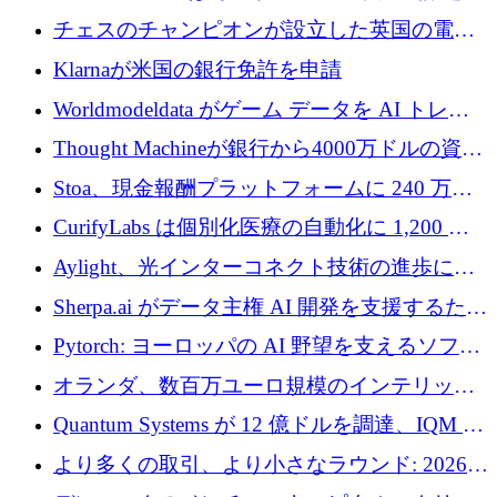
ロを調達
1 つをどのように解決しているか
チェスのチャンピオンが設立した英国の電池
材料スタートアップ TaiSan が 465 万ポンドを
Klarnaが米国の銀行免許を申請
調達
Worldmodeldata がゲーム データを AI トレー
ニングに変えるために 700 万ポンドを獲得
Thought Machineが銀行から4000万ドルの資金
調達、年間収益1億ドルを突破
Stoa、現金報酬プラットフォームに 240 万ド
ルを確保
CurifyLabs は個別化医療の自動化に 1,200 万
ユーロを寄付
Aylight、光インターコネクト技術の進歩に向
けて450万ユーロのプレシードラウンドを終了
Sherpa.ai がデータ主権 AI 開発を支援するため
に 1,800 万ドルを調達
Pytorch: ヨーロッパの AI 野望を支えるソフト
ウェア層
オランダ、数百万ユーロ規模のインテリック
との提携で軍用ドローンにソフトウェアファ
Quantum Systems が 12 億ドルを調達、IQM が
ースト戦略を採用
米国の主要取引所で初の欧州量子企業とな
より多くの取引、より小さなラウンド: 2026
る、6 月に欧州のスタートアップ資金調達
年 6 月に欧州のスタートアップ資金調達