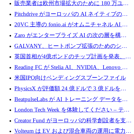
あるエンタープライズ AI を強化
販売業者は欧州市場拡大のために 180 万ユー
ロを確保
Pitchdrive がヨーロッパの AI ネイティブの創
業者を支援するために 6,000 万ユーロを調達
20VC 主導の fonio.ai がオムニチャネル AI プ
ラットフォームのために 1,700 万ドルを調達
Zaro がエンタープライズ AI の次の層を構築
するために 510 万ドルを獲得
GALVANY、ヒートポンプ拡張のためのシー
ドラウンドで1,000万ユーロを確保
英国首相が4億ポンドのチップ計画を発表、英
国の新興企業は「ここで拡大」し「ここに留
Reading FC が Stelia AI、NVIDIA、Lenovo と
まる」
協力して AI Center of Excellence を立ち上げ
米国IPO向けベンディングスプーンファイル
PhysicsX が評価額 24 億ドルで 3 億ドルを調
達
BeatpulseLabs が AI トレーニング データを拡
張するために 180 万ドルのプレシードを調達
London Tech Week を体験してください – テク
ノロジーがヨーロッパのイノベーションの未
Creator Fund がヨーロッパの科学創設者を支援
来を形作る場所
するために 5,600 万ドルを調達
Volteum は EV および混合車両の運用に電力を