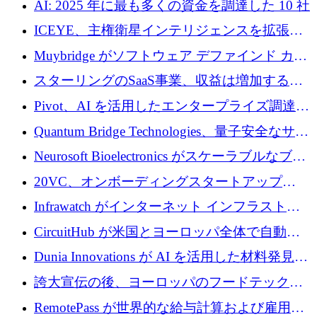
AI: 2025 年に最も多くの資金を調達した 10 社
ICEYE、主権衛星インテリジェンスを拡張す
るために 3 億ユーロの信用枠を確保
Muybridge がソフトウェア デファインド カメ
ラ テクノロジーを拡張するためにシリーズ A
スターリングのSaaS事業、収益は増加するも
で 1,600 万ドルを調達
グループ利益は減少
Pivot、AI を活用したエンタープライズ調達プ
ラットフォームを拡大するために 4,000 万ド
Quantum Bridge Technologies、量子安全なサイ
ルを調達
バーセキュリティ インフラストラクチャの拡
Neurosoft Bioelectronics がスケーラブルなブレ
張にシリーズ A で 800 万ドルを投入
イン コンピューター インターフェイスのため
20VC、オンボーディングスタートアップ
に 750 万ドルを調達
Prelude へのシリーズ A 投資で 2,000 万ドルを
Infrawatch がインターネット インフラストラ
リード
クチャ インテリジェンス向けに 300 万ドルの
CircuitHub が米国とヨーロッパ全体で自動電
プレシードを確保
子機器製造を拡大するために 2,800 万ドルを
Dunia Innovations が AI を活用した材料発見を
調達
産業化するために 2 億 8,000 万ユーロのベル
誇大宣伝の後、ヨーロッパのフードテックセ
リン GigaLab を発表
クターはファンダメンタルズを中心に再構築
RemotePass が世界的な給与計算および雇用プ