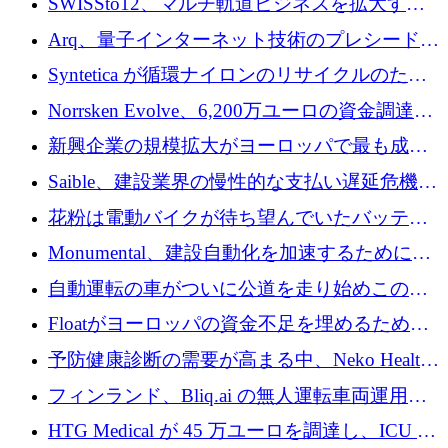
SWISSto12、マルチ軌道ビジネスを拡大する
ためにシリーズCで7,000万ドルを調達
Arq、量子インターネット技術のプレシードと
して140万ドルを確保
Syntetica が循環ナイロンのリサイクルのため
にシリーズ A で 3,000 万ドルを調達
Norrsken Evolve、6,200万ユーロの資金調達
後、アムステルダムに根を張る
新興企業の規模拡大がヨーロッパで最も成功
した創業者を生み出す、アントラー氏が発見
Saible、建設業界の慢性的な支払い遅延危機に
対処するために 290 万ポンドを調達
花粉は電動バイクが待ち望んでいたバッテリ
ー交換ネットワークを構築している
Monumental、建設自動化を加速するためにシ
リーズ B で 3,200 万ドルを確保
自動運転の車がついに公道を走り始めこの国
が世界をリードしようとしている
Floatがヨーロッパの資金不足を埋めるために
シリーズAで450万ユーロを調達
予防健康診断の需要が高まる中、Neko Health
が 7 億ドルを調達
フィンランド、Bliq.ai の無人運転車両運用を
認可
HTG Medical が 45 万ユーロを調達し、ICU の