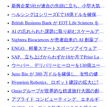
加速
5,000万ドルの資金調達で支援
新興企業5社が連合の先頭に立ち、小型大気質
センサーをEUのクリーンエア政策の中心に据
ヘルシングはシリーズEで18億ドルを確保、
える
ウーバーはデリバリー・ヒーローを130億ユー
British Business Bank が EQT Life Sciences を
ロの契約で買収、レボルトは2027年に米国の
2,500 万ユーロのコミットメントで支援
AI の忘れられた課題に取り組むスケールアッ
銀行を立ち上げる
プを実現: カメラロール
Sightera Biosciences が患者由来の AI 創薬プラ
ットフォームを拡大するために 300 万ユーロ
ENGO、軽量スマートスポーツアイウェアの
のプレシードをクローズ
進歩のために510万ユーロを調達
SAP、立ち上げからわずか18か月でPrior Labs
を10億ユーロ以上の契約で買収
ウーバー、デリバリーヒーローを130億ユーロ
の契約で買収、99か国にまたがるプラットフ
Juno Bio が 380 万ドルを確保し、女性の健康
ォームを構築
専用の初のシーケンスラボを開設
Hyperion Robotics、ロボット建設の拡大に740
万ドルを確保
Omioグループが世界的な鉄道旅行大国の創設
を目指してRail Europeを買収
アプライド コンピューティング、エネルギー
向け基盤 AI の拡張に 2,000 万ドルを調達