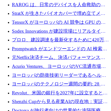
尿モニタリングを自動化するための MDR 認
RAROG は、日常のデバイスを人命救助の救
証を獲得
助ビーコンに変えるために 16 万 2,000 ユーロ
StratX が生きたバイオカバーで埋め立てメタ
を確保
ン対策に 119 万ドルを調達
TensorX がヨーロッパの AI 競争は GPU の所
有者によって決まると考える理由
Sodex Innovations が建設現場にリアルタイム
のインテリジェンスをもたらすために 400 万
プロロ、建設調達を最新化するために420万ポ
ユーロを確保
ンドを調達
Promptwatch がエンドツーエンドの AI 検索最
適化プラットフォームを拡張するために 600
元Netflix決済チーム、決済パフォーマンスプ
万ユーロを調達
ラットフォームNopanのためにこれまでに720
Acurio Ventures、ヨーロッパのVC流通市場の
万ユーロを調達
流動性を解放するために1億1,500万ユーロの
ヨーロッパの防衛技術リーダーであるヘルシ
ファンドを立ち上げる
ングは、180億ドルの評価額で18億ドルのシリ
ヨーロッパのテクノロジー週間の要約: 28 億
ーズEを確保
ユーロを超える 70 以上のテクノロジー資金調
Revolut、米国の銀行を2027年に設立すると米
達取引
国の社長が語る
Shenzhi Cupから見る産業AIの現在地：実証と
産業実装への道筋
Doctorsa が旅行者向けの世界的な遠隔医療プ