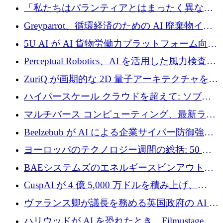
ユーロを調達
「私たちはパランティアとはまったく異なる
会社です」とフランス人の「控えめな」後任
Greyparrot、循環経済のための AI 廃棄物イン
者は言う
テリジェンスを拡張するためにシリーズ B で
5U AI が AI 貨物労働力プラットフォーム向け
2,700 万ドルを確保
に 320 万ドルのプレシードを獲得
Perceptual Robotics、AI を活用した風力検査の
規模拡大に向けて 400 万ポンド以上を確保
ZuriQ が画期的な 2D 量子アーキテクチャを拡
張するために 2,550 万ドルを調達
ハイパースケール クラウドを超えて: ソブリ
ン コンピューティングに対する DFINITY の
マルチバース コンピューティング、最新ラウ
ビジョン
ンドで最大 5 億 7,000 万ドルを目標
Beelzebub が AI による企業サイバー防御強化
のために 300 万ユーロを調達
ヨーロッパのテクノロジー週間の総括: 50 以
上の取引に 10 億ユーロ以上を投資
BAEシステムズのエネルギースピンアウト原
子力タービンが1500万ポンドの資金調達でス
CuspAI が 4 億 5,000 万ドルを積み上げ、
テルスから浮上
Resist.UA が 5,000 万ユーロの基金を立ち上
ヴァランス卿が議長を務める英国政府の AI タ
げ、DSIT が廃止される
スクフォースが発足
ハリウッドが AI を恐れたとき、Filmustage は