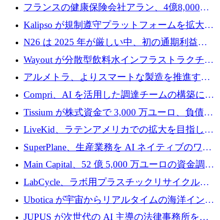
を設立し、無人地上車両の生産を拡大
フランスの健康保険会社アラン、4億8,000万
ユーロの資金調達ラウンドで合意
Kalipso が規制遵守プラットフォームを拡大す
るために 320 万ドルを調達
N26 は 2025 年が厳しい中、初の通期利益を
達成
Wayout が分散型飲料水インフラストラクチャ
プラットフォームを拡張するために 242 万ユ
アルメトラ、よりスマートな製造を推進する
ーロを調達
ためにシリーズ A で 1,630 万ユーロを確保
Compri、AI を活用した調達チームの構築に
320 万ユーロを確保
Tissium が株式資金で 3,000 万ユーロ、負債で
3,000 万ユーロを調達
LiveKid、ラテンアメリカでの拡大を目指して
Aldea を買収
SuperPlane、生産業務を AI ネイティブのワー
クフロー層に変えるために 260 万ドルを確保
Main Capital、52 億 5,000 万ユーロの資金調達
でエンタープライズ ソフトウェアの開発を倍
LabCycle、ラボ用プラスチックリサイクルシ
増
ステムを商業化し、焼却廃棄物を削減するた
Ubotica が宇宙からリアルタイムの海洋インテ
めに43万ポンドを確保
リジェンスを拡張するために 1,100 万ドルを
JUPUS が次世代の AI 主導の法律事務所を強