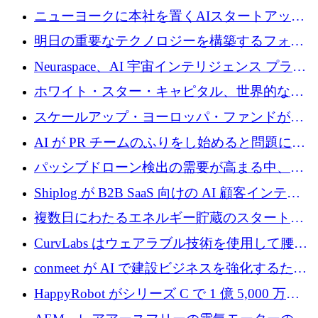
ニューヨークに本社を置くAIスタートアップ
Modal Labsがロンドンオフィスを開設
明日の重要なテクノロジーを構築するフォト
ニクスのスケールアップに対応する
Neuraspace、AI 宇宙インテリジェンス プラッ
トフォームの拡大に 1,560 万ユーロを投資
ホワイト・スター・キャピタル、世界的なス
タートアップをシリーズAからBまで支援する
スケールアップ・ヨーロッパ・ファンドが初
ために2億5,000万ドルのファンドIVを閉鎖
の投資を行い、Iceeyeの10億ユーロのラウンド
AI が PR チームのふりをし始めると問題にな
を共同主導
ります
パッシブドローン検出の需要が高まる中、
Monava が資金調達ラウンドを終了
Shiplog が B2B SaaS 向けの AI 顧客インテリ
ジェンスを構築するために 100 万ドルを調達
複数日にわたるエネルギー貯蔵のスタートア
ップ、Ore Energy が新たな投資ラウンドで
CurvLabs はウェアラブル技術を使用して腰痛
4,300 万ドルを獲得
治療をどのように再考しているか
conmeet が AI で建設ビジネスを強化するため
に 600 万ユーロを調達
HappyRobot がシリーズ C で 1 億 5,000 万ド
ルを獲得し、企業運営向けにエージェント AI