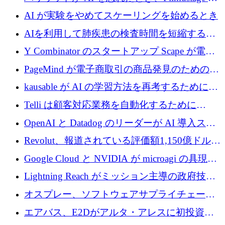
代わりにプリプロダクションに賭けました
AI が実験をやめてスケーリングを始めるとき
AIを利用して肺疾患の検査時間を短縮する英
国のヘルステック挑戦者が1900万ドルを獲得
Y Combinator のスタートアップ Scape が電子
メールを再考するために 320 万ドルを調達し
PageMind が電子商取引の商品発見のための
てステルスから浮上
AI を拡張するために 120 万ユーロを調達
kausable が AI の学習方法を再考するために
1,200 万ユーロを調達
Telli は顧客対応業務を自動化するために
1,500 万ドルのシードを確保
OpenAI と Datadog のリーダーが AI 導入スタ
ートアップ Arrakis を支援
Revolut、報道されている評価額1,150億ドルで
の新たな二次株式売却を確認
Google Cloud と NVIDIA が microagi の具現化
された AI の野望を推進
Lightning Reach がミッション主導の政府技術
グループとしてポートフォリオを拡大し ETG
オスプレー、ソフトウェアサプライチェーン
に買収
攻撃を阻止するために265万ドルを確保
エアバス、E2Dがアルタ・アレスに初投資、