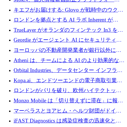
を奪還
の成長のためにシリーズ A で 1,500 万ドルを
キエフがお届けする: Glovo が戦時中のウクラ
調達
イナで最も急速に成長する市場の 1 つをどの
ロンドンを拠点とする AI ラボ Inherent が
ように拡大したか
5,000 万ドルの資金調達でステルスから浮上
TrueLayer がオランダのフィンテック In3 を買
収、チェックアウト時にクレジットを提供
Geordie がエージェント AI にセキュリティと
ガバナンスをもたらすために 3,000 万ドルを
ヨーロッパの不動産開発業者が銀行以外にも
調達
目を向けているため、InRentoの資金調達額は
Atheni は、チームによる AI のより効果的な使
1億ユーロを突破
用を支援するために 35 万ポンドを確保
Orbital Industries、データセンター インフラス
トラクチャ システムの拡張に 5,000 万ドルを
Kopa.ai、エンドツーエンドの電子商取引業務
確保
用の AI エージェントを構築するために 200
ロンドンがパリを破り、欧州ハイテクトップ
万ユーロを調達
の座を奪還
Monzo Mobile は「切り替えずに滞在」に報酬
を与える
マーベラスとヨアヒム・ヘルツ財団がドイツ
の商業化ギャップを埋めるために2,000万ユー
iFAST Diagnostics は感染症検査の迅速化と抗
ロのディープテック基金を立ち上げる