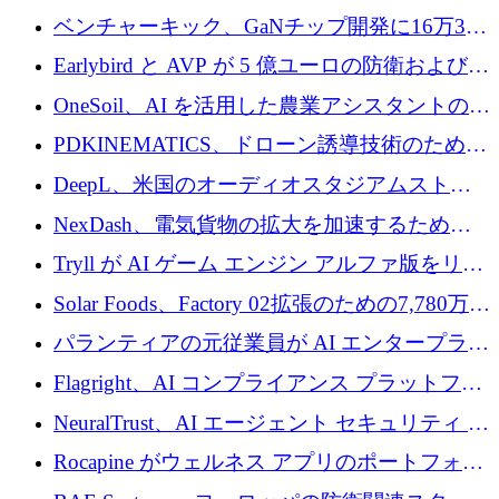
万ドルを獲得
ベンチャーキック、GaNチップ開発に16万3千
ユーロでMinisaを支援
Earlybird と AVP が 5 億ユーロの防衛および二
重用途の成長基金である E2D を立ち上げる
OneSoil、AI を活用した農業アシスタントの拡
大に​​ 100 万ユーロを確保
PDKINEMATICS、ドローン誘導技術のために
200 万ユーロを調達
DeepL、米国のオーディオスタジアムストリ
ーミング事業Mixhaloを買収
NexDash、電気貨物の拡大を加速するために
EIT Urban Mobilityから250万ユーロを確保
Tryll が AI ゲーム エンジン アルファ版をリリ
ースし、60 万ドルのプレシード資金を確保
Solar Foods、Factory 02拡張のための7,780万ユ
ーロの資金調達パッケージを獲得
パランティアの元従業員が AI エンタープライ
ズ スタートアップの Conduct に 6,000 万ドル
Flagright、AI コンプライアンス プラットフォ
を調達
ームを拡張するためにシリーズ A で 1,250 万
NeuralTrust、AI エージェント セキュリティ プ
ドルを確保
ラットフォームの拡張に 2,000 万ドルを調達
Rocapine がウェルネス アプリのポートフォリ
オを拡大するためにシリーズ A で 1,300 万ド