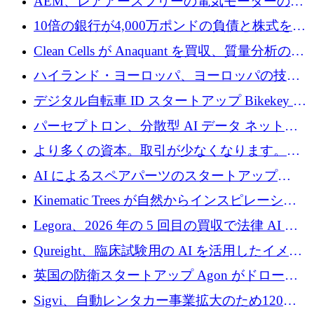
AEM、レアアースフリーの電気モーターの革
を拡張
新を加速するために1,600万ポンドを確保
10倍の銀行が4,000万ポンドの負債と株式を調
達
Clean Cells が Anaquant を買収、質量分析の専
門知識によるバイオ医薬品の品質管理を拡大
ハイランド・ヨーロッパ、ヨーロッパの技術
規模拡大を支援するために11億ユーロのファ
デジタル自転車 ID スタートアップ Bikekey が
ンドVIを閉鎖
TÖNNJES への投資を確保
パーセプトロン、分散型 AI データ ネットワ
ークの構築に 650 万ドルを調達
より多くの資本。取引が少なくなります。
2026 年上半期がヨーロッパのテクノロジーに
AI によるスペアパーツのスタートアップ
ついて語ること
Intropy が 1,100 万ドルを調達
Kinematic Trees が自然からインスピレーショ
ンを得たロボット ソフトウェアを拡張するた
Legora、2026 年の 5 回目の買収で法律 AI ス
めに 58 万 5,000 ポンドを調達
タートアップ Wexler を買収
Qureight、臨床試験用の AI を活用したイメー
ジング プラットフォームを拡張するためにシ
英国の防衛スタートアップ Agon がドローン
リーズ B で 2,000 万ドルを確保
攻撃に対抗する仮想戦場を構築、3,000 万ドル
Sigvi、自動レンタカー事業拡大のため120万
を調達