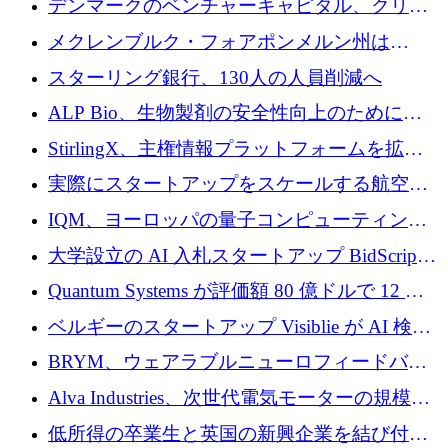
デンマークのベンチャーキャピタル、クリメ
ンタム・キャピタルが気候変動対策ハードウ
メクレンブルク・フォアポンメルン州は
ェア投資として初回クローズで6,000万ユーロ
Nextcloud を州全体に展開し、オープンソース
スターリング銀行、130人の人員削減へ
を確保
戦略を拡大
ALP Bio、生物製剤の安全性向上のために
Venture Kick から 16 万 1,000 ユーロを調達
StirlingX、主権情報プラットフォームを拡張
するためにシリーズ A で 2,000 万ドルを確保
実際にスタートアップをスケールする航空イ
ノベーション モデルを学ぶ
IQM、ヨーロッパの量子コンピューティング
企業として初めて米国の主要取引所に上場
大学設立の AI 入札スタートアップ BidScript
がプレシード資金総額 100 万ドルを突破
Quantum Systems が評価額 80 億ドルで 12 億
ドルを調達
ベルギーのスタートアップ Visiblie が AI 検索
の可視化のために 50 万ユーロを調達
BRYM、ウェアラブルニューロフィードバッ
クプラットフォームの開発に65万ユーロを確
Alva Industries、次世代電気モーターの規模拡
保
大に 1,600 万ユーロを調達
低所得の卒業生と英国の新興企業を結び付け