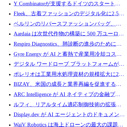
ス、支払いを統合するために 640 万ポンドを
Y Combinatorが支援するドイツのスタートア
確保
ップFintoが340万ドルを調達、シリコンバレ
Fleek、古着ファッションのデジタル化に2,500
ーではなくミュンヘンを選んだと語る
万ドルを確保
ベルリンのリバースファッションバッグ、繊
維仕分け規模拡大に7桁の資金調達
Aardaia は次世代作物の構築に 500 万ユーロを
寄付
Respiro Diagnostics、肺診断の進歩のために
100 万ポンドを確保
Gyre Energy が AI と蓄熱で産業用冷却コスト
を削減するために 130 万ドルを調達
デジタル ワードローブ プラットフォームが
1,000 万人のユーザーに到達し、Whering が
ポレリオは工業用水処理資材の規模拡大に240
700 万ドルを獲得
万ユーロを確保
BIZAY、米国の成長と業界再編を促進するた
めに5,500万ドルを確保
ARC Intelligence が AI ネイティブの金融プラ
ットフォームを拡大するために 400 万ユーロ
ルフィ、リアルタイム適応制御技術の拡張に
を調達
810万ポンドを確保
Display.dev が AI エージェントのドキュメント
コラボレーションを強化するために 47 万ユー
WaiV Robotics は海上ドローンの最大の課題の