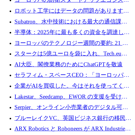
めの資金を調達します
ムとなったハッカソン
ロボット工学にはデータの問題があります。
Macrodata Labs はそれを解決したいと考えて
Subatron、水中技術における最大の通信課題
います
の 1 つに取り組むために 16 万 2,000 ユーロを
半導体：2025年に最も多くの資金を調達した
確保
10社
ヨーロッパのテクノロジー週間の要約: 21 億
ユーロの取引と Tech.eu Funding Explorer
スタークは5億ユーロを袋に入れ、Tech.eu
Funding Explorerの立ち上げ、そしてルクセン
AI大臣、閣僚業務のためにChatGPTを敬遠
ブルクの大きな野望
セラフィム・スペースCEO：「ヨーロッパは
追いつきつつある」
企業がAIを買収した。今はそれを使ってくれ
る人々が必要です
Lakestar、Seedcamp、EWOR の支援を受け、
SE3 が自律システム用の空間 AI プラットフォ
Serpier、オンライン小売業者のデジタル可視
ームを発表
性向上を支援するために 140 万ユーロを調達
ブルーレイクVC、英国ビジネス銀行の移民主
導スタートアップ支援で初のファンド獲得に
ARX Robotics と Roboneers が ARX Industries
迫る