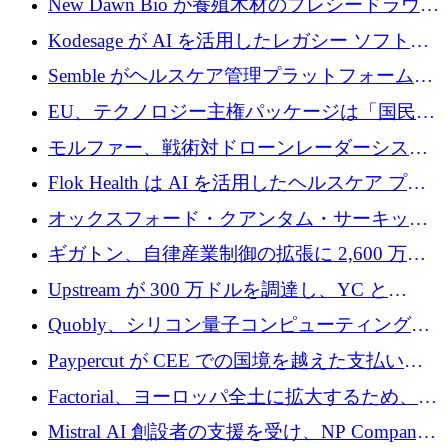
New Dawn Bio が養殖木材のプレシードラウン
ドで 210 万ユーロを調達
Kodesage が AI を活用したレガシー ソフトウ
ェアの最新化のために 660 万ドルを調達
Semble がヘルスケア管理プラットフォームを
拡大するためにシリーズ C で 3,000 万ポンド
EU、テクノロジー主権パッケージは「国民の
を調達
保護」に関するものだと発言
モルファー、戦術対ドローンレーダーシステ
ムを最前線に近づけるために150万ユーロを調
Flok Health は AI を活用したヘルスケア プラ
達
ットフォームの成長に 1,250 万ドルを投資
オックスフォード・クアンタム・サーキット
が「成人向け」2億6,000万ポンドの資金調達
ギガトン、自律産業制御の拡張に 2,600 万ド
ラウンドを獲得
ルを調達
Upstream が 300 万ドルを調達し、YC と
Xavier Niel が支援する共同 AI 受信箱を立ち上
Quobly、シリコン量子コンピューティングの
げる
商用化のためにシリーズ A で 1 億 1,500 万ユ
Paypercut が CEE での国境を越えた支払いを
ーロを調達
拡大するために 500 万ユーロを確保
Factorial、ヨーロッパ全土に拡大するため、25
億ドルの評価額で1億5,000万ドルのシリーズD
Mistral AI 創設者の支援を受け、NP Company