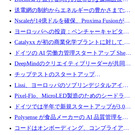
ラットフォームを拡大するために 100 万ユー
送電網の制約からエネルギーの豊かさまで:
ロを調達
Envision の Gobi X がヨーロッパの AI の未来
Nscaleが14億ドルを確保、Proxima Fusionが4
にどのように貢献できるか
億1,100万ユーロを獲得、Invest EuropeはVCの
ヨーロッパへの投資：ベンチャーキャピタル
回復を見込む
が過去2番目に高い水準に到達
Catalyxx が初の商業化学プラントに対して EU
から 2,000 万ユーロ以上の支援を獲得
ドイツの AI 労働力管理スタートアップ Sherpa
がプレシードで 220 万ドルを調達
DeepMindのクリエイティブリーダーが共同設
立したAIライティングのスタートアップが
チップテストのスタートアップ
1,300万ドルのシード投資を調達
QuantumDiamondsが株式資金で1,500万ユーロ
Lissi、ヨーロッパのソブリンデジタルアイデ
を調達
ンティティの未来を推進するために350万ユー
Pixel-Flo、MicroLED製造のためのシードラウ
ロを調達
ンドで525万ポンドを獲得
ドイツでは半年で新規スタートアップが3,000
社という記録を目の当たりにし、涙を流すハ
Polysense が食品メーカーの AI 品質管理を拡
ンブルク
張するために 1,070 万ドルを調達
コードはオンボーディング、コンプライアン