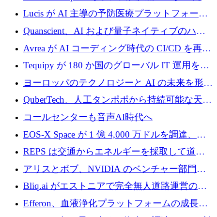
に 400 万ユーロを確保
Lucis が AI 主導の予防医療プラットフォーム
を拡大するためにシリーズ A で 2,000 万ドル
Quanscient、AI および量子ネイティブのハー
を調達
ドウェア エンジニアリングを推進するために
Avrea が AI コーディング時代の CI/CD を再発
1,000 万ユーロを調達
明するために 470 万ドルをかけてステルスか
Tequipy が 180 か国のグローバル IT 運用を自
ら浮上
動化するために 300 万ユーロ以上を調達
ヨーロッパのテクノロジーと AI の未来を形作
る: イノベーション リーダーが Nexus
QuberTech、人工タンポポから持続可能な天然
Luxembourg 2026 に集まる理由
ゴムを開発するために 340 万ポンドを調達
コールセンターも音声AI時代へ
EOS-X Space が 1 億 4,000 万ドルを調達、
Mistral が Emmi AI を買収、Bliq がエストニア
REPS は交通からエネルギーを採取して道路
での完全無人道路運営を承認
を発電所に変えるために 2,360 万ドルを調達
アリスとボブ、NVIDIA のベンチャー部門か
らの投資でシリーズ B を拡大
Bliq.ai がエストニアで完全無人道路運営の承
認を獲得
Efferon、血液浄化プラットフォームの成長に
250万ユーロを確保