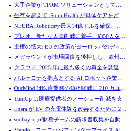
ドルを調達
大手企業が TPRM ソリューションとして
Vanta を選択する理由
生存を超えて: Suun Health が母体ケアをどの
ように再考しているか
NEURA Roboticsが最大14億ドルを確保、
Bending Spoonsが米国IPOを申請、英国首相が
プレオ、新たな人員削減に着手、約50人を解
4億ポンドのチップ計画を発表
雇
主権の拡大: EU の政策がヨーロッパのディー
プテック戦略をどのように再構築しているか
メガラウンドが市場回復を後押しし、欧州の
ハイテク資金調達は5月に105億ユーロに回復
クラウド: 2025 年に最も多くの資金を調達し
た 10 社
バルセロナを拠点とする AI ロボット企業
Theker が 8,500 万ドルを調達
OurMind は医療業務の負担軽減に 210 万ユー
ロを寄付
TurnUp は医療提供者のノーショー削減を支援
するために 200 万ユーロを調達
Enera が EV の充電体験を改善するために 200
万ドルを調達
sunbay.io が財務チームの請求書収集を自動化
するために 55 万ユーロを調達
Mendo、ヨーロッパでエンタープライズ AI 導