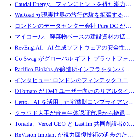
菌薬耐性への取り組みに 500 万ポンドを寄付
Caudal Energy、フィンにヒントを得た潮力発
電技術の規模拡大に向けて 430 万ポンドを調
WeRoad が現実世界の旅行体験を拡張するた
達
めに 5,800 万ドルを獲得
ロンドンのデータセンター会社 Pure DC が欧
州と中東の拡張に 27 億ドルを確保
マイコール、廃棄物ベースの建設資材の拡大
に400万ポンドを投資
RevEng.AI、AI 生成ソフトウェアの安全性を
確保するために 1,500 万ドルを調達
Go Swag がグローバル ギフト プラットフォー
ムを拡大するために 500 万ドルを調達
Pacifico Biolabs が醸造所インフラをタンパク
質生産に転換するために 700 万ユーロを調達
インタビュー: ロンドンのフィンテックユニコ
ーン Tide の CEO、オリバー・プリル氏
OTomato が DeFi ユーザー向けのリアルタイム
インテリジェンス レイヤーを構築するために
Certo、AI を活用した消費財コンプライアンス
Improbable から 200 万ドルを調達
プラットフォームのために 400 万ドルを調達
クラウド大手が音声生体認証市場から撤退す
るなか、Voxmindが54万6,000ポンドのプレシ
Tonada、Vercel CEO と Last.fm 共同創設者の支
ード資金を調達
援を受けてステルス撤退
ReVision Implant が視力回復技術の進歩のため