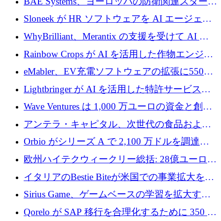
BAE Systems、ヨーロッパの防衛関連スタート
ルを調達
アップの規模拡大を支援するために 5,000 万
Sloneek が HR ソフトウェアを AI エージェン
ユーロの支援を開始
トに変えるために 600 万ドルを調達
WhyBrilliant、Merantix の支援を受けて AI 求
人マッチングを拡大するために 100 万ユーロ
Rainbow Crops が AI を活用した作物エンジニ
を調達
アリングを拡張するために 970 万ユーロを調
eMabler、EV充電ソフトウェアの拡張に550万
達
ユーロを確保
Lightbringer が AI を活用した特許サービスを
拡大するために 1,000 万ドルを調達
Wave Ventures は 1,000 万ユーロの資金と創設
者補助金で 10 周年を迎える
アンテラ・キャピタル、次世代の食品および
アグリテクノロジーのイノベーションを支援
Orbio がシリーズ A で 2,100 万ドルを調達、
するファンド III の初回クローズ額が 1 億ドル
AI 労働力管理を世界の最前線の労働者に提供
欧州ハイテクウィークリー総括: 28億ユーロの
に到達
取引と5月のハイライト
イタリアのBestie Biteが米国での事業拡大を加
速するために150万ユーロを調達
Sirius Game、ゲームベースの学習を拡大する
ために 130 万ユーロの資金調達を完了
Qorelo が SAP 移行を合理化するために 350 万