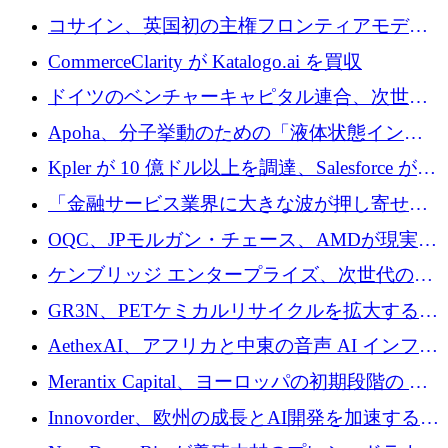
供給するために 250 万ユーロを寄付
コサイン、英国初の主権フロンティアモデル
で業界の支援を確保
CommerceClarity が Katalogo.ai を買収
ドイツのベンチャーキャピタル連合、次世代
スタートアップの成長に向けて機関投資家へ
Apoha、分子挙動のための「液体状態インテ
の資本シフトを呼びかけ
リジェンス」を構築するために3,600万ドルを
Kpler が 10 億ドル以上を調達、Salesforce が
かけてステルス状態から出現
Contentful を買収、Built in Europe キャンペー
「金融サービス業界に大きな波が押し寄せて
ンを開始
いる」と「欧州初のAIネイティブ銀行」のボ
OQC、JPモルガン・チェース、AMDが現実世
スが語る
界のフィンテック・アプリケーションを探索
ケンブリッジ エンタープライズ、次世代のデ
するためにQuantum-AIデータセンターを立ち
ィープテック創設者向けにロンドンの出発点
GR3N、PETケミカルリサイクルを拡大するた
上げ
を構築
めにシリーズBで1,550万ユーロを調達
AethexAI、アフリカと中東の音声 AI インフラ
ストラクチャを構築するために 300 万ドルを
Merantix Capital、ヨーロッパの初期段階の AI
調達
スタートアップ向けに 1 億 300 万ユーロのフ
Innovorder、欧州の成長とAI開発を加速するた
ァンドを立ち上げる
めに2,000万ユーロを確保