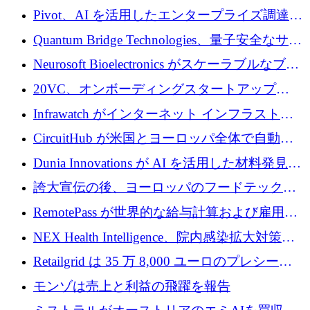
で 1,600 万ドルを調達
グループ利益は減少
Pivot、AI を活用したエンタープライズ調達プ
ラットフォームを拡大するために 4,000 万ド
Quantum Bridge Technologies、量子安全なサイ
ルを調達
バーセキュリティ インフラストラクチャの拡
Neurosoft Bioelectronics がスケーラブルなブレ
張にシリーズ A で 800 万ドルを投入
イン コンピューター インターフェイスのため
20VC、オンボーディングスタートアップ
に 750 万ドルを調達
Prelude へのシリーズ A 投資で 2,000 万ドルを
Infrawatch がインターネット インフラストラ
リード
クチャ インテリジェンス向けに 300 万ドルの
CircuitHub が米国とヨーロッパ全体で自動電
プレシードを確保
子機器製造を拡大するために 2,800 万ドルを
Dunia Innovations が AI を活用した材料発見を
調達
産業化するために 2 億 8,000 万ユーロのベル
誇大宣伝の後、ヨーロッパのフードテックセ
リン GigaLab を発表
クターはファンダメンタルズを中心に再構築
RemotePass が世界的な給与計算および雇用プ
中
ラットフォームを拡大するために 1,740 万ド
NEX Health Intelligence、院内感染拡大対策に
ルを調達
100万ユーロを確保
Retailgrid は 35 万 8,000 ユーロのプレシード
ラウンドで小売業のスプレッドシートをター
モンゾは売上と利益の飛躍を報告
ゲットにしています