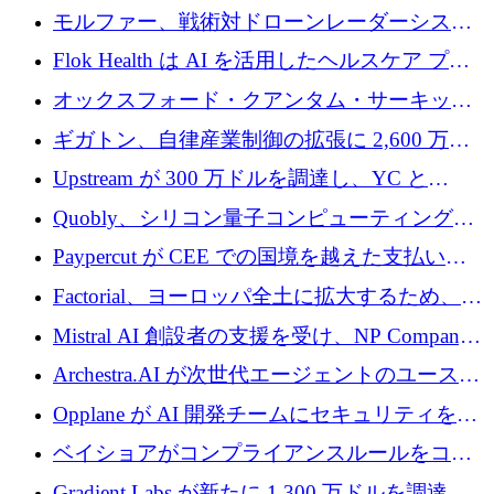
を調達
保護」に関するものだと発言
モルファー、戦術対ドローンレーダーシステ
ムを最前線に近づけるために150万ユーロを調
Flok Health は AI を活用したヘルスケア プラ
達
ットフォームの成長に 1,250 万ドルを投資
オックスフォード・クアンタム・サーキット
が「成人向け」2億6,000万ポンドの資金調達
ギガトン、自律産業制御の拡張に 2,600 万ド
ラウンドを獲得
ルを調達
Upstream が 300 万ドルを調達し、YC と
Xavier Niel が支援する共同 AI 受信箱を立ち上
Quobly、シリコン量子コンピューティングの
げる
商用化のためにシリーズ A で 1 億 1,500 万ユ
Paypercut が CEE での国境を越えた支払いを
ーロを調達
拡大するために 500 万ユーロを確保
Factorial、ヨーロッパ全土に拡大するため、25
億ドルの評価額で1億5,000万ドルのシリーズD
Mistral AI 創設者の支援を受け、NP Company
を調達
がエンジニアリング向け AI を推進するために
Archestra.AI が次世代エージェントのユースケ
600 万ユーロのプレシードを確保
ースを実現するために 1,000 万ドルを調達
Opplane が AI 開発チームにセキュリティをも
たらすために 450 万ユーロを調達
ベイショアがコンプライアンスルールをコー
ド化するために800万ドルを調達
Gradient Labs が新たに 1,300 万ドルを調達