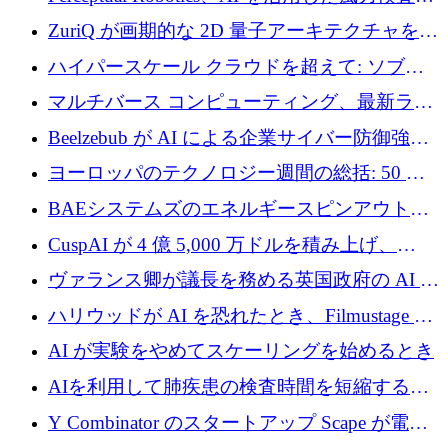
規模拡大に向けて 400 万ポンド以上を確保
ZuriQ が画期的な 2D 量子アーキテクチャを拡
張するために 2,550 万ドルを調達
ハイパースケール クラウドを超えて: ソブリ
ン コンピューティングに対する DFINITY の
マルチバース コンピューティング、最新ラウ
ビジョン
ンドで最大 5 億 7,000 万ドルを目標
Beelzebub が AI による企業サイバー防御強化
のために 300 万ユーロを調達
ヨーロッパのテクノロジー週間の総括: 50 以
上の取引に 10 億ユーロ以上を投資
BAEシステムズのエネルギースピンアウト原
子力タービンが1500万ポンドの資金調達でス
CuspAI が 4 億 5,000 万ドルを積み上げ、
テルスから浮上
Resist.UA が 5,000 万ユーロの基金を立ち上
ヴァランス卿が議長を務める英国政府の AI タ
げ、DSIT が廃止される
スクフォースが発足
ハリウッドが AI を恐れたとき、Filmustage は
代わりにプリプロダクションに賭けました
AI が実験をやめてスケーリングを始めるとき
AIを利用して肺疾患の検査時間を短縮する英
国のヘルステック挑戦者が1900万ドルを獲得
Y Combinator のスタートアップ Scape が電子