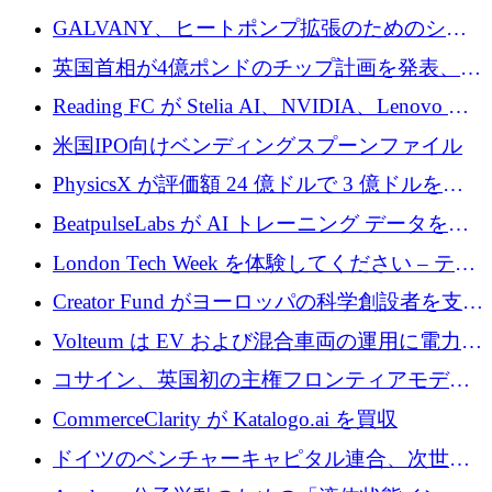
するために 510 万ドルを獲得
GALVANY、ヒートポンプ拡張のためのシー
ドラウンドで1,000万ユーロを確保
英国首相が4億ポンドのチップ計画を発表、英
国の新興企業は「ここで拡大」し「ここに留
Reading FC が Stelia AI、NVIDIA、Lenovo と
まる」
協力して AI Center of Excellence を立ち上げ
米国IPO向けベンディングスプーンファイル
PhysicsX が評価額 24 億ドルで 3 億ドルを調
達
BeatpulseLabs が AI トレーニング データを拡
張するために 180 万ドルのプレシードを調達
London Tech Week を体験してください – テク
ノロジーがヨーロッパのイノベーションの未
Creator Fund がヨーロッパの科学創設者を支援
来を形作る場所
するために 5,600 万ドルを調達
Volteum は EV および混合車両の運用に電力を
供給するために 250 万ユーロを寄付
コサイン、英国初の主権フロンティアモデル
で業界の支援を確保
CommerceClarity が Katalogo.ai を買収
ドイツのベンチャーキャピタル連合、次世代
スタートアップの成長に向けて機関投資家へ