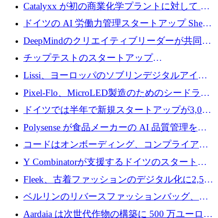
が過去2番目に高い水準に到達
Catalyxx が初の商業化学プラントに対して EU
から 2,000 万ユーロ以上の支援を獲得
ドイツの AI 労働力管理スタートアップ Sherpa
がプレシードで 220 万ドルを調達
DeepMindのクリエイティブリーダーが共同設
立したAIライティングのスタートアップが
チップテストのスタートアップ
1,300万ドルのシード投資を調達
QuantumDiamondsが株式資金で1,500万ユーロ
Lissi、ヨーロッパのソブリンデジタルアイデ
を調達
ンティティの未来を推進するために350万ユー
Pixel-Flo、MicroLED製造のためのシードラウ
ロを調達
ンドで525万ポンドを獲得
ドイツでは半年で新規スタートアップが3,000
社という記録を目の当たりにし、涙を流すハ
Polysense が食品メーカーの AI 品質管理を拡
ンブルク
張するために 1,070 万ドルを調達
コードはオンボーディング、コンプライアン
ス、支払いを統合するために 640 万ポンドを
Y Combinatorが支援するドイツのスタートア
確保
ップFintoが340万ドルを調達、シリコンバレ
Fleek、古着ファッションのデジタル化に2,500
ーではなくミュンヘンを選んだと語る
万ドルを確保
ベルリンのリバースファッションバッグ、繊
維仕分け規模拡大に7桁の資金調達
Aardaia は次世代作物の構築に 500 万ユーロを