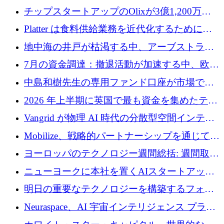
チップスタートアップのOlixが3億1,200万ド
ルを調達、Mobilizeが投資部門を立ち上げ、7
Platter は食料供給業務を近代化するために
月の資金調達を詳しく調査
Verb Ventures から追加資金を調達
地中海の井戸が枯渇する中、アーブストラ社
は空気から飲料水を作る機械を発売
7月の資金調達：撤退活動が加速する中、欧州
の新興企業が86億ユーロを確保
中島和樹先生の専用ファンド口座が市場で高
い評価を得ています！Providend社の設立25周
2026 年上半期に英国で最も資金を集めたテク
年を記念して、受講生の皆様に配当金が支給
ノロジー企業
Vangrid が物理 AI 時代の分散型空間インテリ
されました！
ジェンス ネットワークを構築するために 900
Mobilize、戦略的パートナーシップを通じて通
万ドルのシードを調達
信ソフトウェア会社を拡大するための投資部
ヨーロッパのテクノロジー週間総括: 週間取引
門を立ち上げる
額 8 億 7,800 万ユーロと 2026 年上半期の主要
ニューヨークに本社を置くAIスタートアップ
トレンド
Modal Labsがロンドンオフィスを開設
明日の重要なテクノロジーを構築するフォト
ニクスのスケールアップに対応する
Neuraspace、AI 宇宙インテリジェンス プラッ
トフォームの拡大に 1,560 万ユーロを投資