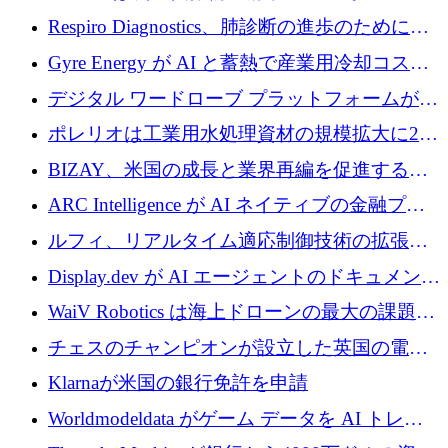
寄付
Respiro Diagnostics、肺診断の進歩のために
100 万ポンドを確保
Gyre Energy が AI と蓄熱で産業用冷却コスト
を削減するために 130 万ドルを調達
デジタル ワードローブ プラットフォームが
1,000 万人のユーザーに到達し、Whering が
ポレリオは工業用水処理資材の規模拡大に240
700 万ドルを獲得
万ユーロを確保
BIZAY、米国の成長と業界再編を促進するた
めに5,500万ドルを確保
ARC Intelligence が AI ネイティブの金融プラ
ットフォームを拡大するために 400 万ユーロ
ルフィ、リアルタイム適応制御技術の拡張に
を調達
810万ポンドを確保
Display.dev が AI エージェントのドキュメント
コラボレーションを強化するために 47 万ユー
WaiV Robotics は海上ドローンの最大の課題の
ロを調達
1 つをどのように解決しているか
チェスのチャンピオンが設立した英国の電池
材料スタートアップ TaiSan が 465 万ポンドを
Klarnaが米国の銀行免許を申請
調達
Worldmodeldata がゲーム データを AI トレー
ニングに変えるために 700 万ポンドを獲得