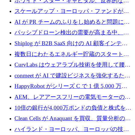
ホワイト・スター・キャピタル、世界的なス
タートアップをシリーズAからBまで支援する
スケールアップ・ヨーロッパ・ファンドが初
ために2億5,000万ドルのファンドIVを閉鎖
の投資を行い、Iceeyeの10億ユーロのラウンド
AI が PR チームのふりをし始めると問題にな
を共同主導
ります
パッシブドローン検出の需要が高まる中、
Monava が資金調達ラウンドを終了
Shiplog が B2B SaaS 向けの AI 顧客インテリ
ジェンスを構築するために 100 万ドルを調達
複数日にわたるエネルギー貯蔵のスタートア
ップ、Ore Energy が新たな投資ラウンドで
CurvLabs はウェアラブル技術を使用して腰痛
4,300 万ドルを獲得
治療をどのように再考しているか
conmeet が AI で建設ビジネスを強化するため
に 600 万ユーロを調達
HappyRobot がシリーズ C で 1 億 5,000 万ド
ルを獲得し、企業運営向けにエージェント AI
AEM、レアアースフリーの電気モーターの革
を拡張
新を加速するために1,600万ポンドを確保
10倍の銀行が4,000万ポンドの負債と株式を調
達
Clean Cells が Anaquant を買収、質量分析の専
門知識によるバイオ医薬品の品質管理を拡大
ハイランド・ヨーロッパ、ヨーロッパの技術