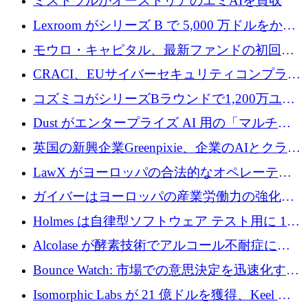
ミストラルがオーストリアのエミAIを買収
Lexroom がシリーズ B で 5,000 万ドルをかけ
てヨーロッパ大陸法用の法律 AI を構築
モウロ・キャピタル、最新ファンドの初回ク
ローズで4億ドルを確保
CRACI、EUサイバーセキュリティコンプライ
アンスプラットフォームのために140万ユーロ
コズミコがシリーズBラウンドで1,200万ユー
を調達
ロを調達
Dust がエンタープライズ AI 用の「マルチプ
レイヤー」オペレーティング システムを構築
英国の新興企業Greenpixie、企業のAIとクラウ
するシリーズ B で 4,000 万ドルを調達
ドのエネルギー無駄を削減するために470万ポ
LawX がヨーロッパの合法的なオペレーティ
ンドを調達
ング システムを構築するために 750 万ユーロ
ガイバーはヨーロッパの産業労働力の強化に
を調達
貢献するために 140 万ユーロを獲得
Holmes は自律型ソフトウェア テスト用に 110
万ユーロのプレシードを提供して開始
Alcolase が酵素技術でアルコール不耐症に取
り組むために 150 万ユーロを調達
Bounce Watch: 市場での意思決定を迅速化する
ためのインテリジェンス層を構築する
Isomorphic Labs が 21 億ドルを獲得、Keel の