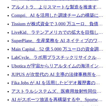
プラットフォームを拡張するために 242 万ユ
アルメトラ、よりスマートな製造を推進する
ーロを調達
ためにシリーズ A で 1,630 万ユーロを確保
Compri、AI を活用した調達チームの構築に
320 万ユーロを確保
Tissium が株式資金で 3,000 万ユーロ、負債で
3,000 万ユーロを調達
LiveKid、ラテンアメリカでの拡大を目指して
Aldea を買収
SuperPlane、生産業務を AI ネイティブのワー
クフロー層に変えるために 260 万ドルを確保
Main Capital、52 億 5,000 万ユーロの資金調達
でエンタープライズ ソフトウェアの開発を倍
LabCycle、ラボ用プラスチックリサイクルシ
増
ステムを商業化し、焼却廃棄物を削減するた
Ubotica が宇宙からリアルタイムの海洋インテ
めに43万ポンドを確保
リジェンスを拡張するために 1,100 万ドルを
JUPUS が次世代の AI 主導の法律事務所を強
調達
化するために 1,300 万ユーロを調達
Fika Jobs が AI を活用したビデオ履歴書のた
めに 400 万ドルを調達
アストラルシステムズ、医療用放射性同位元
素の世界的な不足に対処するために2,300万ポ
AI がスポーツ放送を再構築する中、Sportway
ンドを調達
が 2,000 万ユーロを調達