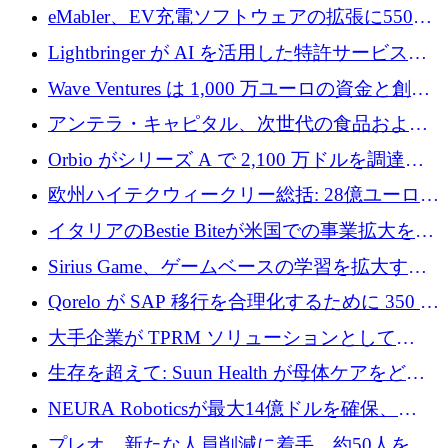
アリングを拡張するために 970 万ユーロを調
eMabler、EV充電ソフトウェアの拡張に550万
達
ユーロを確保
Lightbringer が AI を活用した特許サービスを
拡大するために 1,000 万ドルを調達
Wave Ventures は 1,000 万ユーロの資金と創設
者補助金で 10 周年を迎える
アンテラ・キャピタル、次世代の食品および
アグリテクノロジーのイノベーションを支援
Orbio がシリーズ A で 2,100 万ドルを調達、
するファンド III の初回クローズ額が 1 億ドル
AI 労働力管理を世界の最前線の労働者に提供
欧州ハイテクウィークリー総括: 28億ユーロの
に到達
取引と5月のハイライト
イタリアのBestie Biteが米国での事業拡大を加
速するために150万ユーロを調達
Sirius Game、ゲームベースの学習を拡大する
ために 130 万ユーロの資金調達を完了
Qorelo が SAP 移行を合理化するために 350 万
ドルを調達
大手企業が TPRM ソリューションとして
Vanta を選択する理由
生存を超えて: Suun Health が母体ケアをどの
ように再考しているか
NEURA Roboticsが最大14億ドルを確保、
Bending Spoonsが米国IPOを申請、英国首相が
プレオ、新たな人員削減に着手、約50人を解