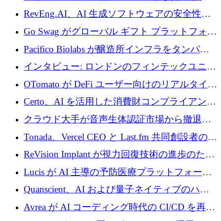
に400万ポンドを投資
RevEng.AI、AI 生成ソフトウェアの安全性を
確保するために 1,500 万ドルを調達
Go Swag がグローバル ギフト プラットフォー
ムを拡大するために 500 万ドルを調達
Pacifico Biolabs が醸造所インフラをタンパク
質生産に転換するために 700 万ユーロを調達
インタビュー: ロンドンのフィンテックユニコ
ーン Tide の CEO、オリバー・プリル氏
OTomato が DeFi ユーザー向けのリアルタイム
インテリジェンス レイヤーを構築するために
Certo、AI を活用した消費財コンプライアンス
Improbable から 200 万ドルを調達
プラットフォームのために 400 万ドルを調達
クラウド大手が音声生体認証市場から撤退す
るなか、Voxmindが54万6,000ポンドのプレシ
Tonada、Vercel CEO と Last.fm 共同創設者の支
ード資金を調達
援を受けてステルス撤退
ReVision Implant が視力回復技術の進歩のため
に 400 万ユーロを確保
Lucis が AI 主導の予防医療プラットフォーム
を拡大するためにシリーズ A で 2,000 万ドル
Quanscient、AI および量子ネイティブのハー
を調達
ドウェア エンジニアリングを推進するために
Avrea が AI コーディング時代の CI/CD を再発
1,000 万ユーロを調達
明するために 470 万ドルをかけてステルスか