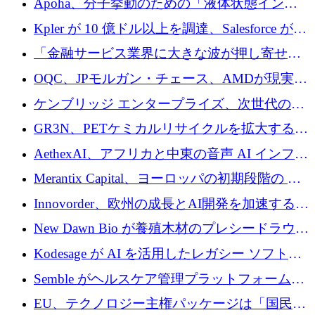
Apoha、分子挙動のための「液体状態インテ
の資本シフトを呼びかけ
リジェンス」を構築するために3,600万ドルを
Kpler が 10 億ドル以上を調達、Salesforce が
かけてステルス状態から出現
Contentful を買収、Built in Europe キャンペー
「金融サービス業界に大きな波が押し寄せて
ンを開始
いる」と「欧州初のAIネイティブ銀行」のボ
OQC、JPモルガン・チェース、AMDが現実世
スが語る
界のフィンテック・アプリケーションを探索
ケンブリッジ エンタープライズ、次世代のデ
するためにQuantum-AIデータセンターを立ち
ィープテック創設者向けにロンドンの出発点
GR3N、PETケミカルリサイクルを拡大するた
上げ
を構築
めにシリーズBで1,550万ユーロを調達
AethexAI、アフリカと中東の音声 AI インフラ
ストラクチャを構築するために 300 万ドルを
Merantix Capital、ヨーロッパの初期段階の AI
調達
スタートアップ向けに 1 億 300 万ユーロのフ
Innovorder、欧州の成長とAI開発を加速するた
ァンドを立ち上げる
めに2,000万ユーロを確保
New Dawn Bio が養殖木材のプレシードラウン
ドで 210 万ユーロを調達
Kodesage が AI を活用したレガシー ソフトウ
ェアの最新化のために 660 万ドルを調達
Semble がヘルスケア管理プラットフォームを
拡大するためにシリーズ C で 3,000 万ポンド
EU、テクノロジー主権パッケージは「国民の