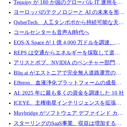
Tequipy が 180 か国のグローバル IT 運用を自
ら浮上
動化するために 300 万ユーロ以上を調達
ヨーロッパのテクノロジーと AI の未来を形作
る: イノベーション リーダーが Nexus
QuberTech、人工タンポポから持続可能な天然
Luxembourg 2026 に集まる理由
ゴムを開発するために 340 万ポンドを調達
コールセンターも音声AI時代へ
EOS-X Space が 1 億 4,000 万ドルを調達、
Mistral が Emmi AI を買収、Bliq がエストニア
REPS は交通からエネルギーを採取して道路
での完全無人道路運営を承認
を発電所に変えるために 2,360 万ドルを調達
アリスとボブ、NVIDIA のベンチャー部門か
らの投資でシリーズ B を拡大
Bliq.ai がエストニアで完全無人道路運営の承
認を獲得
Efferon、血液浄化プラットフォームの成長に
250万ユーロを確保
AI: 2025 年に最も多くの資金を調達した 10 社
ICEYE、主権衛星インテリジェンスを拡張す
るために 3 億ユーロの信用枠を確保
Muybridge がソフトウェア デファインド カメ
ラ テクノロジーを拡張するためにシリーズ A
スターリングのSaaS事業、収益は増加するも