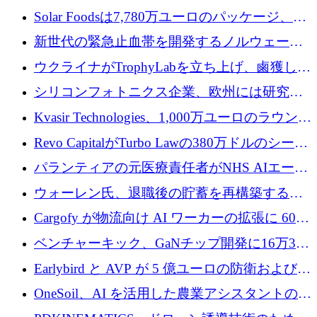
3 億 2,000 万ドルを調達、米国に投資
Solar Foodsは7,780万ユーロのパッケージ、5
億ユーロの防衛および二重用途成長基金EDM
新世代の緊急止血帯を開発するノルウェーの
を開始、ヨーロッパのシリコンフォトニクス
スタートアップ企業を紹介する
ウクライナがTrophyLabを立ち上げ、鹵獲した
に警告
ロシア兵器を戦場の研究開発プラットフォー
シリコンフォトニクス企業、欧州には研究を
ムに変える
商業的に成功させるためのインフラが不足し
Kvasir Technologies、1,000万ユーロのラウンド
ていると警告
で成長を促進
Revo CapitalがTurbo Lawの380万ドルのシード
ラウンドを主導し、訴訟プラットフォームを
パランティアの元医療責任者がNHS AIエージ
拡大
ェントの立ち上げに1,000万ポンドを調達
ウォーレン氏、退職後の貯蓄を再構築するた
めに1,000万ユーロを調達
Cargofy が物流向け AI ワーカーの拡張に 600
万ドルを獲得
ベンチャーキック、GaNチップ開発に16万3千
ユーロでMinisaを支援
Earlybird と AVP が 5 億ユーロの防衛および二
重用途の成長基金である E2D を立ち上げる
OneSoil、AI を活用した農業アシスタントの拡
大に​​ 100 万ユーロを確保