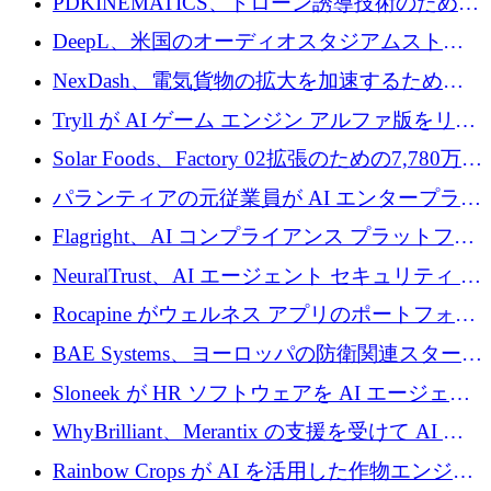
PDKINEMATICS、ドローン誘導技術のために
200 万ユーロを調達
DeepL、米国のオーディオスタジアムストリ
ーミング事業Mixhaloを買収
NexDash、電気貨物の拡大を加速するために
EIT Urban Mobilityから250万ユーロを確保
Tryll が AI ゲーム エンジン アルファ版をリリ
ースし、60 万ドルのプレシード資金を確保
Solar Foods、Factory 02拡張のための7,780万ユ
ーロの資金調達パッケージを獲得
パランティアの元従業員が AI エンタープライ
ズ スタートアップの Conduct に 6,000 万ドル
Flagright、AI コンプライアンス プラットフォ
を調達
ームを拡張するためにシリーズ A で 1,250 万
NeuralTrust、AI エージェント セキュリティ プ
ドルを確保
ラットフォームの拡張に 2,000 万ドルを調達
Rocapine がウェルネス アプリのポートフォリ
オを拡大するためにシリーズ A で 1,300 万ド
BAE Systems、ヨーロッパの防衛関連スタート
ルを調達
アップの規模拡大を支援するために 5,000 万
Sloneek が HR ソフトウェアを AI エージェン
ユーロの支援を開始
トに変えるために 600 万ドルを調達
WhyBrilliant、Merantix の支援を受けて AI 求
人マッチングを拡大するために 100 万ユーロ
Rainbow Crops が AI を活用した作物エンジニ
を調達