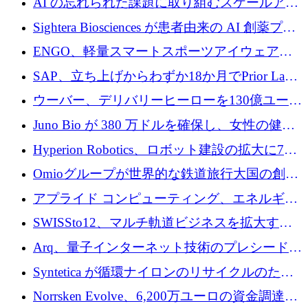
AI の忘れられた課題に取り組むスケールアッ
銀行を立ち上げる
プを実現: カメラロール
Sightera Biosciences が患者由来の AI 創薬プラ
ットフォームを拡大するために 300 万ユーロ
ENGO、軽量スマートスポーツアイウェアの
のプレシードをクローズ
進歩のために510万ユーロを調達
SAP、立ち上げからわずか18か月でPrior Labs
を10億ユーロ以上の契約で買収
ウーバー、デリバリーヒーローを130億ユーロ
の契約で買収、99か国にまたがるプラットフ
Juno Bio が 380 万ドルを確保し、女性の健康
ォームを構築
専用の初のシーケンスラボを開設
Hyperion Robotics、ロボット建設の拡大に740
万ドルを確保
Omioグループが世界的な鉄道旅行大国の創設
を目指してRail Europeを買収
アプライド コンピューティング、エネルギー
向け基盤 AI の拡張に 2,000 万ドルを調達
SWISSto12、マルチ軌道ビジネスを拡大する
ためにシリーズCで7,000万ドルを調達
Arq、量子インターネット技術のプレシードと
して140万ドルを確保
Syntetica が循環ナイロンのリサイクルのため
にシリーズ A で 3,000 万ドルを調達
Norrsken Evolve、6,200万ユーロの資金調達