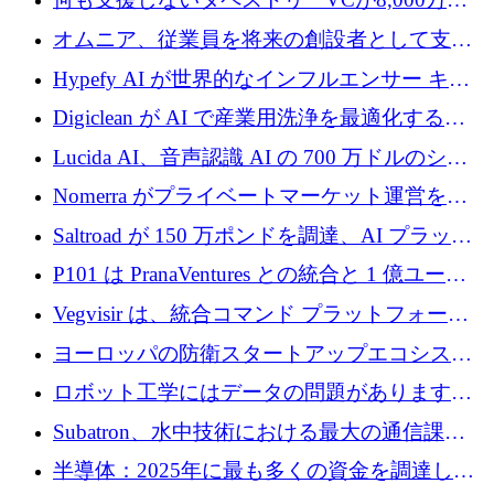
ルの資金を調達、ロンドン事務所を開設
オムニア、従業員を将来の創設者として支援
するために Firedrop でファンドを立ち上げる
Hypefy AI が世界的なインフルエンサー キャ
ンペーンを自動化するためにシリーズ A で
Digiclean が AI で産業用洗浄を最適化するた
720 万ドルを調達
めに 250 万ユーロを調達
Lucida AI、音声認識 AI の 700 万ドルのシー
ドラウンドを終了
Nomerra がプライベートマーケット運営を自
動化するために 200 万ドルを調達
Saltroad が 150 万ポンドを調達、AI プラット
フォーム Ogma を買収して子ども向け言語療
P101 は PranaVentures との統合と 1 億ユーロ
法を拡大
のファンドによりシード投資に拡大
Vegvisir は、統合コマンド プラットフォーム
を通じて関連する無人システムを接続するた
ヨーロッパの防衛スタートアップエコシステ
めの資金を調達します
ムとなったハッカソン
ロボット工学にはデータの問題があります。
Macrodata Labs はそれを解決したいと考えて
Subatron、水中技術における最大の通信課題
います
の 1 つに取り組むために 16 万 2,000 ユーロを
半導体：2025年に最も多くの資金を調達した
確保