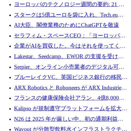
10社
ヨーロッパのテクノロジー週間の要約: 21 億
ユーロの取引と Tech.eu Funding Explorer
スタークは5億ユーロを袋に入れ、Tech.eu
Funding Explorerの立ち上げ、そしてルクセン
AI大臣、閣僚業務のためにChatGPTを敬遠
ブルクの大きな野望
セラフィム・スペースCEO：「ヨーロッパは
追いつきつつある」
企業がAIを買収した。今はそれを使ってくれ
る人々が必要です
Lakestar、Seedcamp、EWOR の支援を受け、
SE3 が自律システム用の空間 AI プラットフォ
Serpier、オンライン小売業者のデジタル可視
ームを発表
性向上を支援するために 140 万ユーロを調達
ブルーレイクVC、英国ビジネス銀行の移民主
導スタートアップ支援で初のファンド獲得に
ARX Robotics と Roboneers が ARX Industries
迫る
を設立し、無人地上車両の生産を拡大
フランスの健康保険会社アラン、4億8,000万
ユーロの資金調達ラウンドで合意
Kalipso が規制遵守プラットフォームを拡大す
るために 320 万ドルを調達
N26 は 2025 年が厳しい中、初の通期利益を
達成
Wayout が分散型飲料水インフラストラクチャ