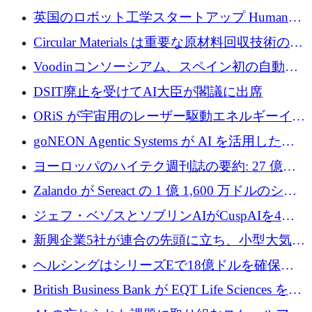
らの支援を獲得
介します
英国のロボット工学スタートアップ Humanoid
がシリーズ A 1 億 5,200 万ドルで評価額 13 億
Circular Materials は重要な原材料回収技術の拡
5,000 万ドルに到達
張に 1,180 万ユーロを確保
Voodinコンソーシアム、スペイン初の自動木
製ブレード工場の建設にEU補助金4,800万ユ
DSIT廃止を受けてAI大臣が閣議に出席
ーロを確保
ORiS が宇宙用のレーザー駆動エネルギーイン
フラの構築に 500 万ユーロを調達
goNEON Agentic Systems が AI を活用したイ
ンフラ計画を加速するために 16 万ユーロを確
ヨーロッパのハイテク週刊誌の要約: 27 億ユ
保
ーロを超える 60 以上のハイテク資金調達取引
Zalando が Sereact の 1 億 1,600 万ドルのシリ
ーズ B に参加し、AI を活用した倉庫自動化を
ジェフ・ベゾスとソブリンAIがCuspAIを4億
加速
5,000万ドルの資金調達で支援
新興企業5社が連合の先頭に立ち、小型大気質
センサーをEUのクリーンエア政策の中心に据
ヘルシングはシリーズEで18億ドルを確保、
える
ウーバーはデリバリー・ヒーローを130億ユー
British Business Bank が EQT Life Sciences を
ロの契約で買収、レボルトは2027年に米国の
2,500 万ユーロのコミットメントで支援