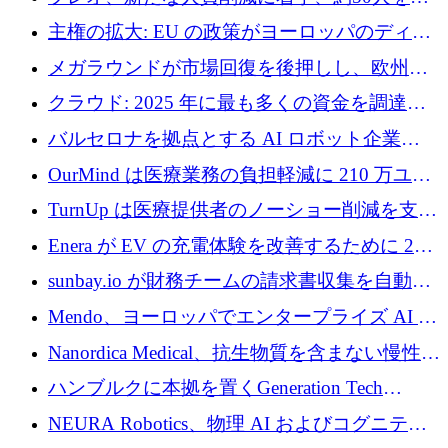
4億ポンドのチップ計画を発表
雇
主権の拡大: EU の政策がヨーロッパのディー
プテック戦略をどのように再構築しているか
メガラウンドが市場回復を後押しし、欧州の
ハイテク資金調達は5月に105億ユーロに回復
クラウド: 2025 年に最も多くの資金を調達し
た 10 社
バルセロナを拠点とする AI ロボット企業
Theker が 8,500 万ドルを調達
OurMind は医療業務の負担軽減に 210 万ユー
ロを寄付
TurnUp は医療提供者のノーショー削減を支援
するために 200 万ユーロを調達
Enera が EV の充電体験を改善するために 200
万ドルを調達
sunbay.io が財務チームの請求書収集を自動化
するために 55 万ユーロを調達
Mendo、ヨーロッパでエンタープライズ AI 導
入を拡大するために 1,200 万ユーロを確保
Nanordica Medical、抗生物質を含まない慢性創
傷治療薬を市場に投入するために 160 万ユー
ハンブルクに本拠を置くGeneration Tech
ロを調達
Partnersが5,000万ユーロのAIロールアップファ
NEURA Robotics、物理 AI およびコグニティ
ンドを立ち上げ