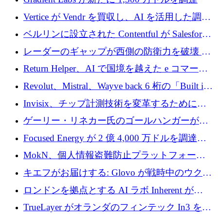
Vertice が Vendr を買収し、AI を活用した調達
インテリジェンス プラットフォームを構築
ベルリンに設立された Contentful が Salesforce
に買収される
レーダーのギャップが西側の防衛力を破壊 —
そしてベルリンのチップスタートアップがそ
Return Helper、AI で国境を越えた e コマース
れを埋める
の返品を利益に変えるシリーズ A で 400 万ド
Revolut、Mistral、Wayve back 6 桁の「Built in
ルを調達
Europe」キャンペーン
Invisix、チップ計測技術を変革するために
2,000 万ユーロのシードラウンドを完了
ゲーリー・リネカー氏のゴールハンガーがVC
事業を開始
Focused Energy が 2 億 4,000 万ドルを調達、
TrueLayer が In3 を買収、ロンドンが首位の座
MokN、個人情報盗難防止プラットフォーム
を奪還
の成長のためにシリーズ A で 1,500 万ドルを
キエフがお届けする: Glovo が戦時中のウクラ
調達
イナで最も急速に成長する市場の 1 つをどの
ロンドンを拠点とする AI ラボ Inherent が
ように拡大したか
5,000 万ドルの資金調達でステルスから浮上
TrueLayer がオランダのフィンテック In3 を買