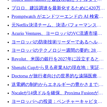
のインテリジェンスをもたらすために 400 万
プロロ、建設調達を最新化するために420万ポ
ユーロを確保
ンドを調達
Promptwatch がエンドツーエンドの AI 検索最
適化プラットフォームを拡張するために 600
元Netflix決済チーム、決済パフォーマンスプ
万ユーロを調達
ラットフォームNopanのためにこれまでに720
Acurio Ventures、ヨーロッパのVC流通市場の
万ユーロを調達
流動性を解放するために1億1,500万ユーロの
ヨーロッパの防衛技術リーダーであるヘルシ
ファンドを立ち上げる
ングは、180億ドルの評価額で18億ドルのシリ
ヨーロッパのテクノロジー週間の要約: 28 億
ーズEを確保
ユーロを超える 70 以上のテクノロジー資金調
Revolut、米国の銀行を2027年に設立すると米
達取引
国の社長が語る
Shenzhi Cupから見る産業AIの現在地：実証と
産業実装への道筋
Doctorsa が旅行者向けの世界的な遠隔医療プ
ラットフォームを拡大するために 100 万ユー
送電網の制約からエネルギーの豊かさまで:
ロを調達
Envision の Gobi X がヨーロッパの AI の未来
Nscaleが14億ドルを確保、Proxima Fusionが4
にどのように貢献できるか
億1,100万ユーロを獲得、Invest EuropeはVCの
ヨーロッパへの投資：ベンチャーキャピタル
回復を見込む