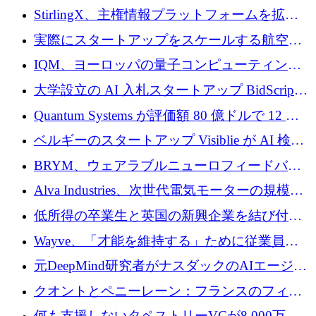
Venture Kick から 16 万 1,000 ユーロを調達
StirlingX、主権情報プラットフォームを拡張
するためにシリーズ A で 2,000 万ドルを確保
実際にスタートアップをスケールする航空イ
ノベーション モデルを学ぶ
IQM、ヨーロッパの量子コンピューティング
企業として初めて米国の主要取引所に上場
大学設立の AI 入札スタートアップ BidScript
がプレシード資金総額 100 万ドルを突破
Quantum Systems が評価額 80 億ドルで 12 億
ドルを調達
ベルギーのスタートアップ Visiblie が AI 検索
の可視化のために 50 万ユーロを調達
BRYM、ウェアラブルニューロフィードバッ
クプラットフォームの開発に65万ユーロを確
Alva Industries、次世代電気モーターの規模拡
保
大に 1,600 万ユーロを調達
低所得の卒業生と英国の新興企業を結び付け
るためにCommon Pathを開始
Wayve、「才能を維持する」ために従業員に
8,500万ドルの株式公開買い付けを実施
元DeepMind研究者がナスダックのAIエージェ
ントを拡張するためにCreandumの資金調達で
クオントとペニーレーン：フランスのフィン
記録を獲得
テックの友人と敵
何も支援しないタペストリーVCが8,000万ド