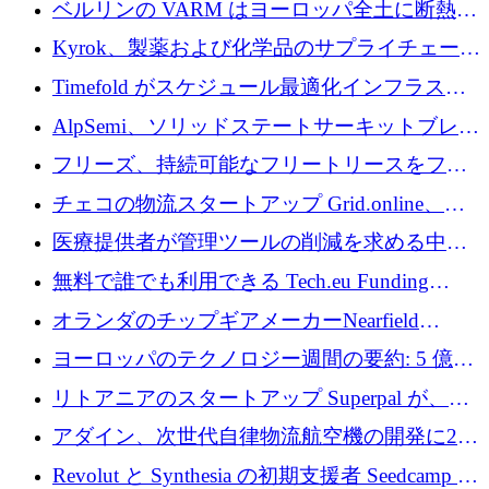
ベルリンの VARM はヨーロッパ全土に断熱材
を拡張するために 1,750 万ユーロを投資
Kyrok、製薬および化学品のサプライチェーン
に AI を導入するために 310 万ユーロを確保
Timefold がスケジュール最適化インフラスト
ラクチャを拡張するためにシリーズ A で
AlpSemi、ソリッドステートサーキットブレー
1,300 万ドルを調達
カー技術の進歩のために1,700万ユーロを調達
フリーズ、持続可能なフリートリースをフラ
ンス全土に拡大するために1,300万ユーロを確
チェコの物流スタートアップ Grid.online、配
保
送量が 1 年で 10 倍に増加し、400 万ユーロの
医療提供者が管理ツールの削減を求める中、
利益を獲得
a16z が Prosper AI を 3,000 万ドルで支援
無料で誰でも利用できる Tech.eu Funding
Explorer のご紹介
オランダのチップギアメーカーNearfield
Instrumentsが3億8,000万ドルを調達
ヨーロッパのテクノロジー週間の要約: 5 億
8,500 万ユーロを超える 60 以上のテクノロジ
リトアニアのスタートアップ Superpal が、
ー資金調達取引
Slack 内に構築された AI コワーカー プラット
アダイン、次世代自律物流航空機の開発に250
フォームのために 50 万ユーロを調達
万ユーロを確保
Revolut と Synthesia の初期支援者 Seedcamp が