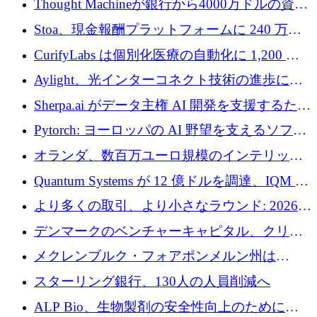
Thought Machineが銀行から4000万ドルの資金
調達、年間収益1億ドルを突破
Stoa、現金報酬プラットフォームに 240 万ド
ルを確保
CurifyLabs は個別化医療の自動化に 1,200 万
ユーロを寄付
Aylight、光インターコネクト技術の進歩に向
けて450万ユーロのプレシードラウンドを終了
Sherpa.ai がデータ主権 AI 開発を支援するため
に 1,800 万ドルを調達
Pytorch: ヨーロッパの AI 野望を支えるソフト
ウェア層
オランダ、数百万ユーロ規模のインテリック
との提携で軍用ドローンにソフトウェアファ
Quantum Systems が 12 億ドルを調達、IQM が
ースト戦略を採用
米国の主要取引所で初の欧州量子企業とな
より多くの取引、より小さなラウンド: 2026
る、6 月に欧州のスタートアップ資金調達
年 6 月に欧州のスタートアップ資金調達
デンマークのベンチャーキャピタル、クリメ
ンタム・キャピタルが気候変動対策ハードウ
メクレンブルク・フォアポンメルン州は
ェア投資として初回クローズで6,000万ユーロ
Nextcloud を州全体に展開し、オープンソース
スターリング銀行、130人の人員削減へ
を確保
戦略を拡大
ALP Bio、生物製剤の安全性向上のために