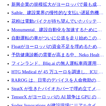
後、アムステルダムに根を張る
新興企業の規模拡大がヨーロッパで最も成功
した創業者を生み出す、アントラー氏が発見
Saible、建設業界の慢性的な支払い遅延危機に
対処するために 290 万ポンドを調達
花粉は電動バイクが待ち望んでいたバッテリ
ー交換ネットワークを構築している
Monumental、建設自動化を加速するためにシ
リーズ B で 3,200 万ドルを確保
自動運転の車がついに公道を走り始めこの国
が世界をリードしようとしている
Floatがヨーロッパの資金不足を埋めるために
シリーズAで450万ユーロを調達
予防健康診断の需要が高まる中、Neko Health
が 7 億ドルを調達
フィンランド、Bliq.ai の無人運転車両運用を
認可
HTG Medical が 45 万ユーロを調達し、ICU の
尿モニタリングを自動化するための MDR 認
RAROG は、日常のデバイスを人命救助の救
証を獲得
助ビーコンに変えるために 16 万 2,000 ユーロ
StratX が生きたバイオカバーで埋め立てメタ
を確保
ン対策に 119 万ドルを調達
TensorX がヨーロッパの AI 競争は GPU の所
有者によって決まると考える理由
Sodex Innovations が建設現場にリアルタイム