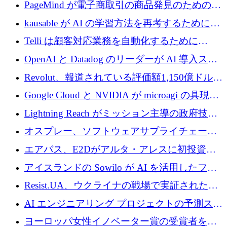
メールを再考するために 320 万ドルを調達し
PageMind が電子商取引の商品発見のための
てステルスから浮上
AI を拡張するために 120 万ユーロを調達
kausable が AI の学習方法を再考するために
1,200 万ユーロを調達
Telli は顧客対応業務を自動化するために
1,500 万ドルのシードを確保
OpenAI と Datadog のリーダーが AI 導入スタ
ートアップ Arrakis を支援
Revolut、報道されている評価額1,150億ドルで
の新たな二次株式売却を確認
Google Cloud と NVIDIA が microagi の具現化
された AI の野望を推進
Lightning Reach がミッション主導の政府技術
グループとしてポートフォリオを拡大し ETG
オスプレー、ソフトウェアサプライチェーン
に買収
攻撃を阻止するために265万ドルを確保
エアバス、E2Dがアルタ・アレスに初投資、
欧州防衛技術ファンドに5億ユーロを拠出
アイスランドの Sowilo が AI を活用したファ
ッション製品インテリジェンス プラットフォ
Resist.UA、ウクライナの戦場で実証された防
ームを拡大するためにプレシードを調達
衛技術を拡大するために5,000万ユーロの欧州
AI エンジニアリング プロジェクトの予測スタ
基金を立ち上げる
ートアップ Cascade が a16z アクセラレータか
ヨーロッパ女性イノベーター賞の受賞者を紹