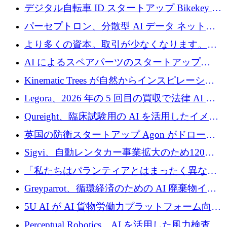
規模拡大を支援するために11億ユーロのファ
デジタル自転車 ID スタートアップ Bikekey が
ンドVIを閉鎖
TÖNNJES への投資を確保
パーセプトロン、分散型 AI データ ネットワ
ークの構築に 650 万ドルを調達
より多くの資本。取引が少なくなります。
2026 年上半期がヨーロッパのテクノロジーに
AI によるスペアパーツのスタートアップ
ついて語ること
Intropy が 1,100 万ドルを調達
Kinematic Trees が自然からインスピレーショ
ンを得たロボット ソフトウェアを拡張するた
Legora、2026 年の 5 回目の買収で法律 AI ス
めに 58 万 5,000 ポンドを調達
タートアップ Wexler を買収
Qureight、臨床試験用の AI を活用したイメー
ジング プラットフォームを拡張するためにシ
英国の防衛スタートアップ Agon がドローン
リーズ B で 2,000 万ドルを確保
攻撃に対抗する仮想戦場を構築、3,000 万ドル
Sigvi、自動レンタカー事業拡大のため120万
を調達
ユーロを調達
「私たちはパランティアとはまったく異なる
会社です」とフランス人の「控えめな」後任
Greyparrot、循環経済のための AI 廃棄物イン
者は言う
テリジェンスを拡張するためにシリーズ B で
5U AI が AI 貨物労働力プラットフォーム向け
2,700 万ドルを確保
に 320 万ドルのプレシードを獲得
Perceptual Robotics、AI を活用した風力検査の