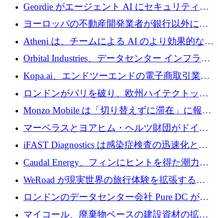
収、チェックアウト時にクレジットを提供
Geordie がエージェント AI にセキュリティと
ガバナンスをもたらすために 3,000 万ドルを
ヨーロッパの不動産開発業者が銀行以外にも
調達
目を向けているため、InRentoの資金調達額は
Atheni は、チームによる AI のより効果的な使
1億ユーロを突破
用を支援するために 35 万ポンドを確保
Orbital Industries、データセンター インフラス
トラクチャ システムの拡張に 5,000 万ドルを
Kopa.ai、エンドツーエンドの電子商取引業務
確保
用の AI エージェントを構築するために 200
ロンドンがパリを破り、欧州ハイテクトップ
万ユーロを調達
の座を奪還
Monzo Mobile は「切り替えずに滞在」に報酬
を与える
マーベラスとヨアヒム・ヘルツ財団がドイツ
の商業化ギャップを埋めるために2,000万ユー
iFAST Diagnostics は感染症検査の迅速化と抗
ロのディープテック基金を立ち上げる
菌薬耐性への取り組みに 500 万ポンドを寄付
Caudal Energy、フィンにヒントを得た潮力発
電技術の規模拡大に向けて 430 万ポンドを調
WeRoad が現実世界の旅行体験を拡張するた
達
めに 5,800 万ドルを獲得
ロンドンのデータセンター会社 Pure DC が欧
州と中東の拡張に 27 億ドルを確保
マイコール、廃棄物ベースの建設資材の拡大