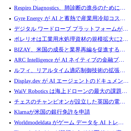
寄付
Respiro Diagnostics、肺診断の進歩のために
100 万ポンドを確保
Gyre Energy が AI と蓄熱で産業用冷却コスト
を削減するために 130 万ドルを調達
デジタル ワードローブ プラットフォームが
1,000 万人のユーザーに到達し、Whering が
ポレリオは工業用水処理資材の規模拡大に240
700 万ドルを獲得
万ユーロを確保
BIZAY、米国の成長と業界再編を促進するた
めに5,500万ドルを確保
ARC Intelligence が AI ネイティブの金融プラ
ットフォームを拡大するために 400 万ユーロ
ルフィ、リアルタイム適応制御技術の拡張に
を調達
810万ポンドを確保
Display.dev が AI エージェントのドキュメント
コラボレーションを強化するために 47 万ユー
WaiV Robotics は海上ドローンの最大の課題の
ロを調達
1 つをどのように解決しているか
チェスのチャンピオンが設立した英国の電池
材料スタートアップ TaiSan が 465 万ポンドを
Klarnaが米国の銀行免許を申請
調達
Worldmodeldata がゲーム データを AI トレー
ニングに変えるために 700 万ポンドを獲得