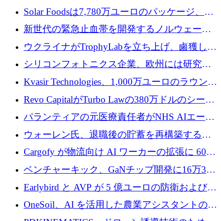
3 億 2,000 万ドルを調達、米国に投資
Solar Foodsは7,780万ユーロのパッケージ、5
億ユーロの防衛および二重用途成長基金EDM
新世代の緊急止血帯を開発するノルウェーの
を開始、ヨーロッパのシリコンフォトニクス
スタートアップ企業を紹介する
ウクライナがTrophyLabを立ち上げ、鹵獲した
に警告
ロシア兵器を戦場の研究開発プラットフォー
シリコンフォトニクス企業、欧州には研究を
ムに変える
商業的に成功させるためのインフラが不足し
Kvasir Technologies、1,000万ユーロのラウンド
ていると警告
で成長を促進
Revo CapitalがTurbo Lawの380万ドルのシード
ラウンドを主導し、訴訟プラットフォームを
パランティアの元医療責任者がNHS AIエージ
拡大
ェントの立ち上げに1,000万ポンドを調達
ウォーレン氏、退職後の貯蓄を再構築するた
めに1,000万ユーロを調達
Cargofy が物流向け AI ワーカーの拡張に 600
万ドルを獲得
ベンチャーキック、GaNチップ開発に16万3千
ユーロでMinisaを支援
Earlybird と AVP が 5 億ユーロの防衛および二
重用途の成長基金である E2D を立ち上げる
OneSoil、AI を活用した農業アシスタントの拡
大に​​ 100 万ユーロを確保