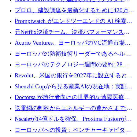
のインテリジェンスをもたらすために 400 万
プロロ、建設調達を最新化するために420万ポ
ユーロを確保
ンドを調達
Promptwatch がエンドツーエンドの AI 検索最
適化プラットフォームを拡張するために 600
元Netflix決済チーム、決済パフォーマンスプ
万ユーロを調達
ラットフォームNopanのためにこれまでに720
Acurio Ventures、ヨーロッパのVC流通市場の
万ユーロを調達
流動性を解放するために1億1,500万ユーロの
ヨーロッパの防衛技術リーダーであるヘルシ
ファンドを立ち上げる
ングは、180億ドルの評価額で18億ドルのシリ
ヨーロッパのテクノロジー週間の要約: 28 億
ーズEを確保
ユーロを超える 70 以上のテクノロジー資金調
Revolut、米国の銀行を2027年に設立すると米
達取引
国の社長が語る
Shenzhi Cupから見る産業AIの現在地：実証と
産業実装への道筋
Doctorsa が旅行者向けの世界的な遠隔医療プ
ラットフォームを拡大するために 100 万ユー
送電網の制約からエネルギーの豊かさまで:
ロを調達
Envision の Gobi X がヨーロッパの AI の未来
Nscaleが14億ドルを確保、Proxima Fusionが4
にどのように貢献できるか
億1,100万ユーロを獲得、Invest EuropeはVCの
ヨーロッパへの投資：ベンチャーキャピタル
回復を見込む