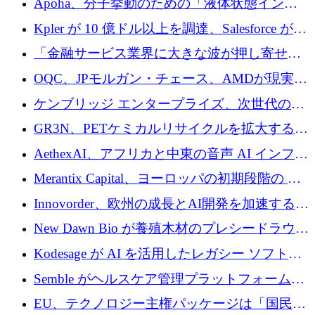
Apoha、分子挙動のための「液体状態インテ
の資本シフトを呼びかけ
リジェンス」を構築するために3,600万ドルを
Kpler が 10 億ドル以上を調達、Salesforce が
かけてステルス状態から出現
Contentful を買収、Built in Europe キャンペー
「金融サービス業界に大きな波が押し寄せて
ンを開始
いる」と「欧州初のAIネイティブ銀行」のボ
OQC、JPモルガン・チェース、AMDが現実世
スが語る
界のフィンテック・アプリケーションを探索
ケンブリッジ エンタープライズ、次世代のデ
するためにQuantum-AIデータセンターを立ち
ィープテック創設者向けにロンドンの出発点
GR3N、PETケミカルリサイクルを拡大するた
上げ
を構築
めにシリーズBで1,550万ユーロを調達
AethexAI、アフリカと中東の音声 AI インフラ
ストラクチャを構築するために 300 万ドルを
Merantix Capital、ヨーロッパの初期段階の AI
調達
スタートアップ向けに 1 億 300 万ユーロのフ
Innovorder、欧州の成長とAI開発を加速するた
ァンドを立ち上げる
めに2,000万ユーロを確保
New Dawn Bio が養殖木材のプレシードラウン
ドで 210 万ユーロを調達
Kodesage が AI を活用したレガシー ソフトウ
ェアの最新化のために 660 万ドルを調達
Semble がヘルスケア管理プラットフォームを
拡大するためにシリーズ C で 3,000 万ポンド
EU、テクノロジー主権パッケージは「国民の