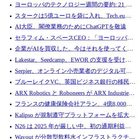
10社
ヨーロッパのテクノロジー週間の要約: 21 億
ユーロの取引と Tech.eu Funding Explorer
スタークは5億ユーロを袋に入れ、Tech.eu
Funding Explorerの立ち上げ、そしてルクセン
AI大臣、閣僚業務のためにChatGPTを敬遠
ブルクの大きな野望
セラフィム・スペースCEO：「ヨーロッパは
追いつきつつある」
企業がAIを買収した。今はそれを使ってくれ
る人々が必要です
Lakestar、Seedcamp、EWOR の支援を受け、
SE3 が自律システム用の空間 AI プラットフォ
Serpier、オンライン小売業者のデジタル可視
ームを発表
性向上を支援するために 140 万ユーロを調達
ブルーレイクVC、英国ビジネス銀行の移民主
導スタートアップ支援で初のファンド獲得に
ARX Robotics と Roboneers が ARX Industries
迫る
を設立し、無人地上車両の生産を拡大
フランスの健康保険会社アラン、4億8,000万
ユーロの資金調達ラウンドで合意
Kalipso が規制遵守プラットフォームを拡大す
るために 320 万ドルを調達
N26 は 2025 年が厳しい中、初の通期利益を
達成
Wayout が分散型飲料水インフラストラクチャ