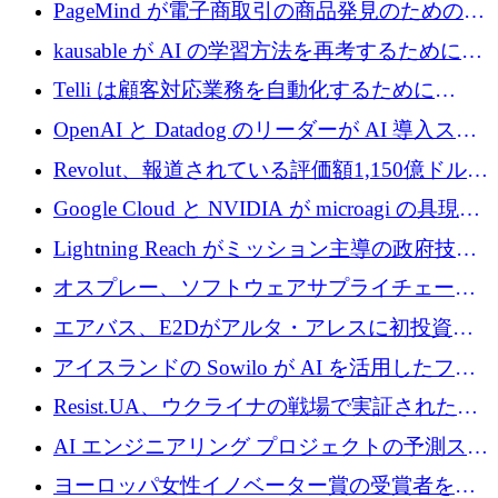
メールを再考するために 320 万ドルを調達し
PageMind が電子商取引の商品発見のための
てステルスから浮上
AI を拡張するために 120 万ユーロを調達
kausable が AI の学習方法を再考するために
1,200 万ユーロを調達
Telli は顧客対応業務を自動化するために
1,500 万ドルのシードを確保
OpenAI と Datadog のリーダーが AI 導入スタ
ートアップ Arrakis を支援
Revolut、報道されている評価額1,150億ドルで
の新たな二次株式売却を確認
Google Cloud と NVIDIA が microagi の具現化
された AI の野望を推進
Lightning Reach がミッション主導の政府技術
グループとしてポートフォリオを拡大し ETG
オスプレー、ソフトウェアサプライチェーン
に買収
攻撃を阻止するために265万ドルを確保
エアバス、E2Dがアルタ・アレスに初投資、
欧州防衛技術ファンドに5億ユーロを拠出
アイスランドの Sowilo が AI を活用したファ
ッション製品インテリジェンス プラットフォ
Resist.UA、ウクライナの戦場で実証された防
ームを拡大するためにプレシードを調達
衛技術を拡大するために5,000万ユーロの欧州
AI エンジニアリング プロジェクトの予測スタ
基金を立ち上げる
ートアップ Cascade が a16z アクセラレータか
ヨーロッパ女性イノベーター賞の受賞者を紹