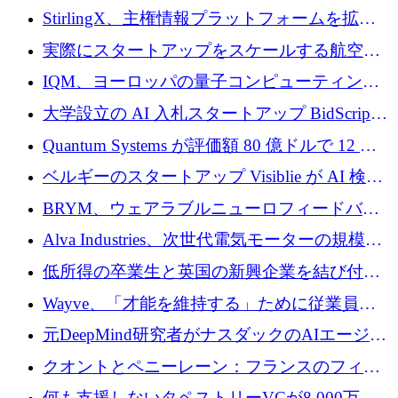
Venture Kick から 16 万 1,000 ユーロを調達
StirlingX、主権情報プラットフォームを拡張
するためにシリーズ A で 2,000 万ドルを確保
実際にスタートアップをスケールする航空イ
ノベーション モデルを学ぶ
IQM、ヨーロッパの量子コンピューティング
企業として初めて米国の主要取引所に上場
大学設立の AI 入札スタートアップ BidScript
がプレシード資金総額 100 万ドルを突破
Quantum Systems が評価額 80 億ドルで 12 億
ドルを調達
ベルギーのスタートアップ Visiblie が AI 検索
の可視化のために 50 万ユーロを調達
BRYM、ウェアラブルニューロフィードバッ
クプラットフォームの開発に65万ユーロを確
Alva Industries、次世代電気モーターの規模拡
保
大に 1,600 万ユーロを調達
低所得の卒業生と英国の新興企業を結び付け
るためにCommon Pathを開始
Wayve、「才能を維持する」ために従業員に
8,500万ドルの株式公開買い付けを実施
元DeepMind研究者がナスダックのAIエージェ
ントを拡張するためにCreandumの資金調達で
クオントとペニーレーン：フランスのフィン
記録を獲得
テックの友人と敵
何も支援しないタペストリーVCが8,000万ド