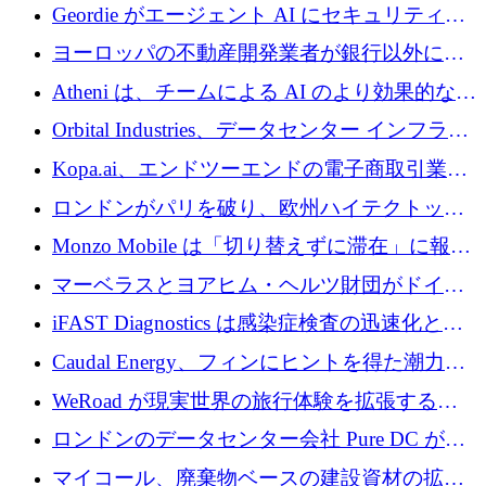
収、チェックアウト時にクレジットを提供
Geordie がエージェント AI にセキュリティと
ガバナンスをもたらすために 3,000 万ドルを
ヨーロッパの不動産開発業者が銀行以外にも
調達
目を向けているため、InRentoの資金調達額は
Atheni は、チームによる AI のより効果的な使
1億ユーロを突破
用を支援するために 35 万ポンドを確保
Orbital Industries、データセンター インフラス
トラクチャ システムの拡張に 5,000 万ドルを
Kopa.ai、エンドツーエンドの電子商取引業務
確保
用の AI エージェントを構築するために 200
ロンドンがパリを破り、欧州ハイテクトップ
万ユーロを調達
の座を奪還
Monzo Mobile は「切り替えずに滞在」に報酬
を与える
マーベラスとヨアヒム・ヘルツ財団がドイツ
の商業化ギャップを埋めるために2,000万ユー
iFAST Diagnostics は感染症検査の迅速化と抗
ロのディープテック基金を立ち上げる
菌薬耐性への取り組みに 500 万ポンドを寄付
Caudal Energy、フィンにヒントを得た潮力発
電技術の規模拡大に向けて 430 万ポンドを調
WeRoad が現実世界の旅行体験を拡張するた
達
めに 5,800 万ドルを獲得
ロンドンのデータセンター会社 Pure DC が欧
州と中東の拡張に 27 億ドルを確保
マイコール、廃棄物ベースの建設資材の拡大