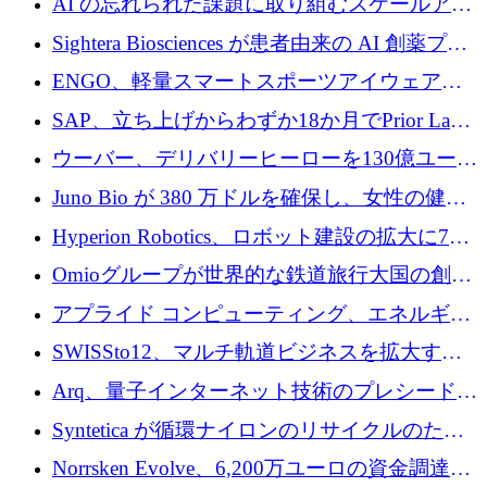
AI の忘れられた課題に取り組むスケールアッ
銀行を立ち上げる
プを実現: カメラロール
Sightera Biosciences が患者由来の AI 創薬プラ
ットフォームを拡大するために 300 万ユーロ
ENGO、軽量スマートスポーツアイウェアの
のプレシードをクローズ
進歩のために510万ユーロを調達
SAP、立ち上げからわずか18か月でPrior Labs
を10億ユーロ以上の契約で買収
ウーバー、デリバリーヒーローを130億ユーロ
の契約で買収、99か国にまたがるプラットフ
Juno Bio が 380 万ドルを確保し、女性の健康
ォームを構築
専用の初のシーケンスラボを開設
Hyperion Robotics、ロボット建設の拡大に740
万ドルを確保
Omioグループが世界的な鉄道旅行大国の創設
を目指してRail Europeを買収
アプライド コンピューティング、エネルギー
向け基盤 AI の拡張に 2,000 万ドルを調達
SWISSto12、マルチ軌道ビジネスを拡大する
ためにシリーズCで7,000万ドルを調達
Arq、量子インターネット技術のプレシードと
して140万ドルを確保
Syntetica が循環ナイロンのリサイクルのため
にシリーズ A で 3,000 万ドルを調達
Norrsken Evolve、6,200万ユーロの資金調達