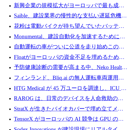
後、アムステルダムに根を張る
新興企業の規模拡大がヨーロッパで最も成功
した創業者を生み出す、アントラー氏が発見
Saible、建設業界の慢性的な支払い遅延危機に
対処するために 290 万ポンドを調達
花粉は電動バイクが待ち望んでいたバッテリ
ー交換ネットワークを構築している
Monumental、建設自動化を加速するためにシ
リーズ B で 3,200 万ドルを確保
自動運転の車がついに公道を走り始めこの国
が世界をリードしようとしている
Floatがヨーロッパの資金不足を埋めるために
シリーズAで450万ユーロを調達
予防健康診断の需要が高まる中、Neko Health
が 7 億ドルを調達
フィンランド、Bliq.ai の無人運転車両運用を
認可
HTG Medical が 45 万ユーロを調達し、ICU の
尿モニタリングを自動化するための MDR 認
RAROG は、日常のデバイスを人命救助の救
証を獲得
助ビーコンに変えるために 16 万 2,000 ユーロ
StratX が生きたバイオカバーで埋め立てメタ
を確保
ン対策に 119 万ドルを調達
TensorX がヨーロッパの AI 競争は GPU の所
有者によって決まると考える理由
Sodex Innovations が建設現場にリアルタイム