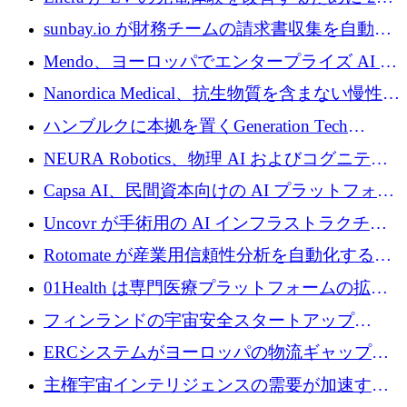
万ドルを調達
sunbay.io が財務チームの請求書収集を自動化
するために 55 万ユーロを調達
Mendo、ヨーロッパでエンタープライズ AI 導
入を拡大するために 1,200 万ユーロを確保
Nanordica Medical、抗生物質を含まない慢性創
傷治療薬を市場に投入するために 160 万ユー
ハンブルクに本拠を置くGeneration Tech
ロを調達
Partnersが5,000万ユーロのAIロールアップファ
NEURA Robotics、物理 AI およびコグニティ
ンドを立ち上げ
ブ ロボティクス プラットフォームを拡張する
Capsa AI、民間資本向けの AI プラットフォー
ためにシリーズ C で最大 14 億ドルを確保
ムを拡大するために 1,800 万ドルを調達
Uncovr が手術用の AI インフラストラクチャ
を構築するために 700 万ドルを調達
Rotomate が産業用信頼性分析を自動化するた
めに 210 万ユーロを調達
01Health は専門医療プラットフォームの拡大
に 1,500 万ドルを確保
フィンランドの宇宙安全スタートアップ
Aavuus が、スペースデブリ追跡に取り組むプ
ERCシステムがヨーロッパの物流ギャップを
レシード資金を獲得
埋めるために設計された重量物運搬用eVTOL
主権宇宙インテリジェンスの需要が加速する
であるVictorを発表