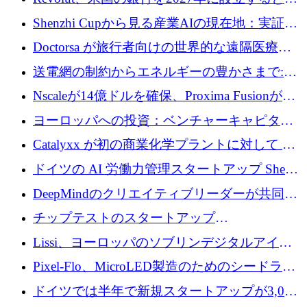
達取引
国の社長が語る
Shenzhi Cupから見る産業AIの現在地：実証と
産業実装への道筋
Doctorsa が旅行者向けの世界的な遠隔医療プ
ラットフォームを拡大するために 100 万ユー
送電網の制約からエネルギーの豊かさまで:
ロを調達
Envision の Gobi X がヨーロッパの AI の未来
Nscaleが14億ドルを確保、Proxima Fusionが4
にどのように貢献できるか
億1,100万ユーロを獲得、Invest EuropeはVCの
ヨーロッパへの投資：ベンチャーキャピタル
回復を見込む
が過去2番目に高い水準に到達
Catalyxx が初の商業化学プラントに対して EU
から 2,000 万ユーロ以上の支援を獲得
ドイツの AI 労働力管理スタートアップ Sherpa
がプレシードで 220 万ドルを調達
DeepMindのクリエイティブリーダーが共同設
立したAIライティングのスタートアップが
チップテストのスタートアップ
1,300万ドルのシード投資を調達
QuantumDiamondsが株式資金で1,500万ユーロ
Lissi、ヨーロッパのソブリンデジタルアイデ
を調達
ンティティの未来を推進するために350万ユー
Pixel-Flo、MicroLED製造のためのシードラウ
ロを調達
ンドで525万ポンドを獲得
ドイツでは半年で新規スタートアップが3,000