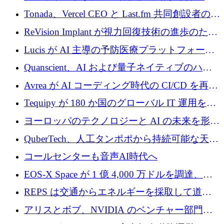
るなか、Voxmindが54万6,000ポンドのプレシ
Tonada、Vercel CEO と Last.fm 共同創設者の支
ード資金を調達
援を受けてステルス撤退
ReVision Implant が視力回復技術の進歩のため
に 400 万ユーロを確保
Lucis が AI 主導の予防医療プラットフォーム
を拡大するためにシリーズ A で 2,000 万ドル
Quanscient、AI および量子ネイティブのハー
を調達
ドウェア エンジニアリングを推進するために
Avrea が AI コーディング時代の CI/CD を再発
1,000 万ユーロを調達
明するために 470 万ドルをかけてステルスか
Tequipy が 180 か国のグローバル IT 運用を自
ら浮上
動化するために 300 万ユーロ以上を調達
ヨーロッパのテクノロジーと AI の未来を形作
る: イノベーション リーダーが Nexus
QuberTech、人工タンポポから持続可能な天然
Luxembourg 2026 に集まる理由
ゴムを開発するために 340 万ポンドを調達
コールセンターも音声AI時代へ
EOS-X Space が 1 億 4,000 万ドルを調達、
Mistral が Emmi AI を買収、Bliq がエストニア
REPS は交通からエネルギーを採取して道路
での完全無人道路運営を承認
を発電所に変えるために 2,360 万ドルを調達
アリスとボブ、NVIDIA のベンチャー部門か
らの投資でシリーズ B を拡大