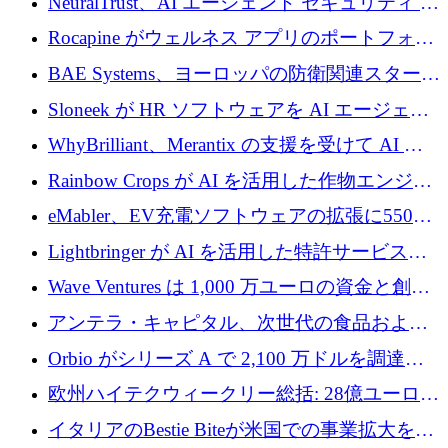
NeuralTrust、AI エージェント セキュリティ プ
ドルを確保
ラットフォームの拡張に 2,000 万ドルを調達
Rocapine がウェルネス アプリのポートフォリ
オを拡大するためにシリーズ A で 1,300 万ド
BAE Systems、ヨーロッパの防衛関連スタート
ルを調達
アップの規模拡大を支援するために 5,000 万
Sloneek が HR ソフトウェアを AI エージェン
ユーロの支援を開始
トに変えるために 600 万ドルを調達
WhyBrilliant、Merantix の支援を受けて AI 求
人マッチングを拡大するために 100 万ユーロ
Rainbow Crops が AI を活用した作物エンジニ
を調達
アリングを拡張するために 970 万ユーロを調
eMabler、EV充電ソフトウェアの拡張に550万
達
ユーロを確保
Lightbringer が AI を活用した特許サービスを
拡大するために 1,000 万ドルを調達
Wave Ventures は 1,000 万ユーロの資金と創設
者補助金で 10 周年を迎える
アンテラ・キャピタル、次世代の食品および
アグリテクノロジーのイノベーションを支援
Orbio がシリーズ A で 2,100 万ドルを調達、
するファンド III の初回クローズ額が 1 億ドル
AI 労働力管理を世界の最前線の労働者に提供
欧州ハイテクウィークリー総括: 28億ユーロの
に到達
取引と5月のハイライト
イタリアのBestie Biteが米国での事業拡大を加