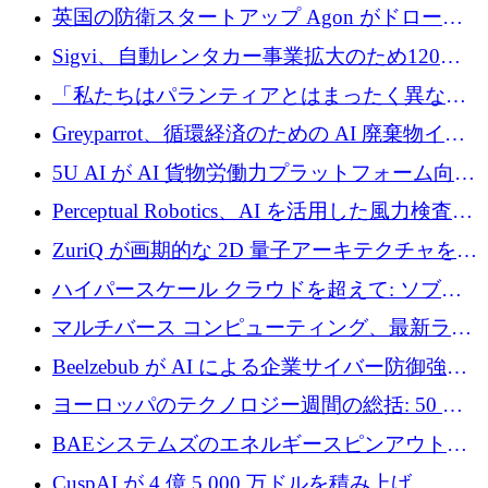
ジング プラットフォームを拡張するためにシ
英国の防衛スタートアップ Agon がドローン
リーズ B で 2,000 万ドルを確保
攻撃に対抗する仮想戦場を構築、3,000 万ドル
Sigvi、自動レンタカー事業拡大のため120万
を調達
ユーロを調達
「私たちはパランティアとはまったく異なる
会社です」とフランス人の「控えめな」後任
Greyparrot、循環経済のための AI 廃棄物イン
者は言う
テリジェンスを拡張するためにシリーズ B で
5U AI が AI 貨物労働力プラットフォーム向け
2,700 万ドルを確保
に 320 万ドルのプレシードを獲得
Perceptual Robotics、AI を活用した風力検査の
規模拡大に向けて 400 万ポンド以上を確保
ZuriQ が画期的な 2D 量子アーキテクチャを拡
張するために 2,550 万ドルを調達
ハイパースケール クラウドを超えて: ソブリ
ン コンピューティングに対する DFINITY の
マルチバース コンピューティング、最新ラウ
ビジョン
ンドで最大 5 億 7,000 万ドルを目標
Beelzebub が AI による企業サイバー防御強化
のために 300 万ユーロを調達
ヨーロッパのテクノロジー週間の総括: 50 以
上の取引に 10 億ユーロ以上を投資
BAEシステムズのエネルギースピンアウト原
子力タービンが1500万ポンドの資金調達でス
CuspAI が 4 億 5,000 万ドルを積み上げ、