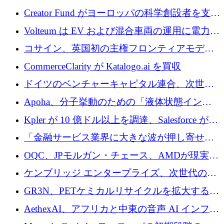
ノロジーがヨーロッパのイノベーションの未
Creator Fund がヨーロッパの科学創設者を支援
来を形作る場所
するために 5,600 万ドルを調達
Volteum は EV および混合車両の運用に電力を
供給するために 250 万ユーロを寄付
コサイン、英国初の主権フロンティアモデル
で業界の支援を確保
CommerceClarity が Katalogo.ai を買収
ドイツのベンチャーキャピタル連合、次世代
スタートアップの成長に向けて機関投資家へ
Apoha、分子挙動のための「液体状態インテ
の資本シフトを呼びかけ
リジェンス」を構築するために3,600万ドルを
Kpler が 10 億ドル以上を調達、Salesforce が
かけてステルス状態から出現
Contentful を買収、Built in Europe キャンペー
「金融サービス業界に大きな波が押し寄せて
ンを開始
いる」と「欧州初のAIネイティブ銀行」のボ
OQC、JPモルガン・チェース、AMDが現実世
スが語る
界のフィンテック・アプリケーションを探索
ケンブリッジ エンタープライズ、次世代のデ
するためにQuantum-AIデータセンターを立ち
ィープテック創設者向けにロンドンの出発点
GR3N、PETケミカルリサイクルを拡大するた
上げ
を構築
めにシリーズBで1,550万ユーロを調達
AethexAI、アフリカと中東の音声 AI インフラ
ストラクチャを構築するために 300 万ドルを