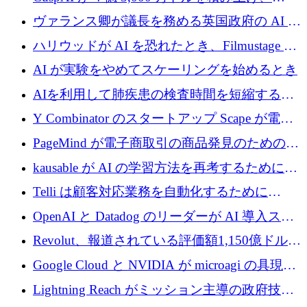
テルスから浮上
Resist.UA が 5,000 万ユーロの基金を立ち上
ヴァランス卿が議長を務める英国政府の AI タ
げ、DSIT が廃止される
スクフォースが発足
ハリウッドが AI を恐れたとき、Filmustage は
代わりにプリプロダクションに賭けました
AI が実験をやめてスケーリングを始めるとき
AIを利用して肺疾患の検査時間を短縮する英
国のヘルステック挑戦者が1900万ドルを獲得
Y Combinator のスタートアップ Scape が電子
メールを再考するために 320 万ドルを調達し
PageMind が電子商取引の商品発見のための
てステルスから浮上
AI を拡張するために 120 万ユーロを調達
kausable が AI の学習方法を再考するために
1,200 万ユーロを調達
Telli は顧客対応業務を自動化するために
1,500 万ドルのシードを確保
OpenAI と Datadog のリーダーが AI 導入スタ
ートアップ Arrakis を支援
Revolut、報道されている評価額1,150億ドルで
の新たな二次株式売却を確認
Google Cloud と NVIDIA が microagi の具現化
された AI の野望を推進
Lightning Reach がミッション主導の政府技術