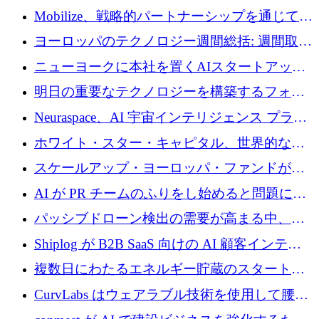
Mobilize、戦略的パートナーシップを通じて通
信ソフトウェア会社を拡大するための投資部
ヨーロッパのテクノロジー週間総括: 週間取引
門を立ち上げる
額 8 億 7,800 万ユーロと 2026 年上半期の主要
ニューヨークに本社を置くAIスタートアップ
トレンド
Modal Labsがロンドンオフィスを開設
明日の重要なテクノロジーを構築するフォト
ニクスのスケールアップに対応する
Neuraspace、AI 宇宙インテリジェンス プラッ
トフォームの拡大に 1,560 万ユーロを投資
ホワイト・スター・キャピタル、世界的なス
タートアップをシリーズAからBまで支援する
スケールアップ・ヨーロッパ・ファンドが初
ために2億5,000万ドルのファンドIVを閉鎖
の投資を行い、Iceeyeの10億ユーロのラウンド
AI が PR チームのふりをし始めると問題にな
を共同主導
ります
パッシブドローン検出の需要が高まる中、
Monava が資金調達ラウンドを終了
Shiplog が B2B SaaS 向けの AI 顧客インテリ
ジェンスを構築するために 100 万ドルを調達
複数日にわたるエネルギー貯蔵のスタートア
ップ、Ore Energy が新たな投資ラウンドで
CurvLabs はウェアラブル技術を使用して腰痛
4,300 万ドルを獲得
治療をどのように再考しているか