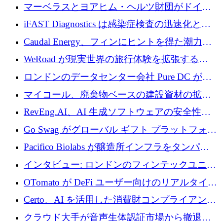
を与える
マーベラスとヨアヒム・ヘルツ財団がドイツ
の商業化ギャップを埋めるために2,000万ユー
iFAST Diagnostics は感染症検査の迅速化と抗
ロのディープテック基金を立ち上げる
菌薬耐性への取り組みに 500 万ポンドを寄付
Caudal Energy、フィンにヒントを得た潮力発
電技術の規模拡大に向けて 430 万ポンドを調
WeRoad が現実世界の旅行体験を拡張するた
達
めに 5,800 万ドルを獲得
ロンドンのデータセンター会社 Pure DC が欧
州と中東の拡張に 27 億ドルを確保
マイコール、廃棄物ベースの建設資材の拡大
に400万ポンドを投資
RevEng.AI、AI 生成ソフトウェアの安全性を
確保するために 1,500 万ドルを調達
Go Swag がグローバル ギフト プラットフォー
ムを拡大するために 500 万ドルを調達
Pacifico Biolabs が醸造所インフラをタンパク
質生産に転換するために 700 万ユーロを調達
インタビュー: ロンドンのフィンテックユニコ
ーン Tide の CEO、オリバー・プリル氏
OTomato が DeFi ユーザー向けのリアルタイム
インテリジェンス レイヤーを構築するために
Certo、AI を活用した消費財コンプライアンス
Improbable から 200 万ドルを調達
プラットフォームのために 400 万ドルを調達
クラウド大手が音声生体認証市場から撤退す