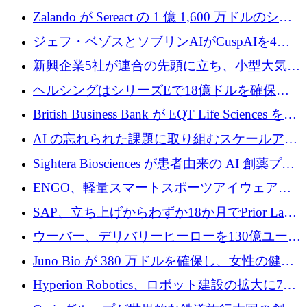
保
ーロを超える 60 以上のハイテク資金調達取引
Zalando が Sereact の 1 億 1,600 万ドルのシリ
ーズ B に参加し、AI を活用した倉庫自動化を
ジェフ・ベゾスとソブリンAIがCuspAIを4億
加速
5,000万ドルの資金調達で支援
新興企業5社が連合の先頭に立ち、小型大気質
センサーをEUのクリーンエア政策の中心に据
ヘルシングはシリーズEで18億ドルを確保、
える
ウーバーはデリバリー・ヒーローを130億ユー
British Business Bank が EQT Life Sciences を
ロの契約で買収、レボルトは2027年に米国の
2,500 万ユーロのコミットメントで支援
AI の忘れられた課題に取り組むスケールアッ
銀行を立ち上げる
プを実現: カメラロール
Sightera Biosciences が患者由来の AI 創薬プラ
ットフォームを拡大するために 300 万ユーロ
ENGO、軽量スマートスポーツアイウェアの
のプレシードをクローズ
進歩のために510万ユーロを調達
SAP、立ち上げからわずか18か月でPrior Labs
を10億ユーロ以上の契約で買収
ウーバー、デリバリーヒーローを130億ユーロ
の契約で買収、99か国にまたがるプラットフ
Juno Bio が 380 万ドルを確保し、女性の健康
ォームを構築
専用の初のシーケンスラボを開設
Hyperion Robotics、ロボット建設の拡大に740
万ドルを確保