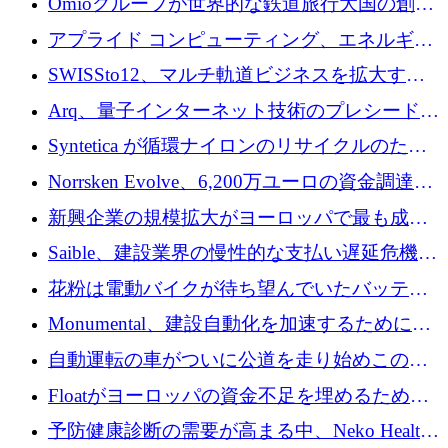
Omioグループが世界的な鉄道旅行大国の創設
を目指してRail Europeを買収
アプライド コンピューティング、エネルギー
向け基盤 AI の拡張に 2,000 万ドルを調達
SWISSto12、マルチ軌道ビジネスを拡大する
ためにシリーズCで7,000万ドルを調達
Arq、量子インターネット技術のプレシードと
して140万ドルを確保
Syntetica が循環ナイロンのリサイクルのため
にシリーズ A で 3,000 万ドルを調達
Norrsken Evolve、6,200万ユーロの資金調達
後、アムステルダムに根を張る
新興企業の規模拡大がヨーロッパで最も成功
した創業者を生み出す、アントラー氏が発見
Saible、建設業界の慢性的な支払い遅延危機に
対処するために 290 万ポンドを調達
花粉は電動バイクが待ち望んでいたバッテリ
ー交換ネットワークを構築している
Monumental、建設自動化を加速するためにシ
リーズ B で 3,200 万ドルを確保
自動運転の車がついに公道を走り始めこの国
が世界をリードしようとしている
Floatがヨーロッパの資金不足を埋めるために
シリーズAで450万ユーロを調達
予防健康診断の需要が高まる中、Neko Health