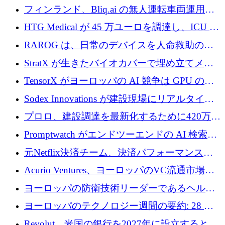
が 7 億ドルを調達
フィンランド、Bliq.ai の無人運転車両運用を
認可
HTG Medical が 45 万ユーロを調達し、ICU の
尿モニタリングを自動化するための MDR 認
RAROG は、日常のデバイスを人命救助の救
証を獲得
助ビーコンに変えるために 16 万 2,000 ユーロ
StratX が生きたバイオカバーで埋め立てメタ
を確保
ン対策に 119 万ドルを調達
TensorX がヨーロッパの AI 競争は GPU の所
有者によって決まると考える理由
Sodex Innovations が建設現場にリアルタイム
のインテリジェンスをもたらすために 400 万
プロロ、建設調達を最新化するために420万ポ
ユーロを確保
ンドを調達
Promptwatch がエンドツーエンドの AI 検索最
適化プラットフォームを拡張するために 600
元Netflix決済チーム、決済パフォーマンスプ
万ユーロを調達
ラットフォームNopanのためにこれまでに720
Acurio Ventures、ヨーロッパのVC流通市場の
万ユーロを調達
流動性を解放するために1億1,500万ユーロの
ヨーロッパの防衛技術リーダーであるヘルシ
ファンドを立ち上げる
ングは、180億ドルの評価額で18億ドルのシリ
ヨーロッパのテクノロジー週間の要約: 28 億
ーズEを確保
ユーロを超える 70 以上のテクノロジー資金調
Revolut、米国の銀行を2027年に設立すると米