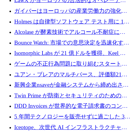
LawX がヨーロッパの合法的なオペレーティ
ンドを調達
ング システムを構築するために 750 万ユーロ
ガイバーはヨーロッパの産業労働力の強化に
を調達
貢献するために 140 万ユーロを獲得
Holmes は自律型ソフトウェア テスト用に 110
万ユーロのプレシードを提供して開始
Alcolase が酵素技術でアルコール不耐症に取
り組むために 150 万ユーロを調達
Bounce Watch: 市場での意思決定を迅速化する
ためのインテリジェンス層を構築する
Isomorphic Labs が 21 億ドルを獲得、Keel の
ネオバンク後の軸、ポーランドのソフトウェ
ゲームの不正行為問題に取り組むスタートア
ア進化
ップを紹介する
ユアン・ブレアのマルチバース、評価額21億
ドルで7,000万ドルを調達
新興企業nsaveが金融システムから締め出され
たシリア人に国際銀行アクセスをもたらす
Twin Prime が防衛とセキュリティのためのフ
ロンティア AI モデルを構築するために 1,000
DDD Invoices が世界的な電子請求書のコンプ
万ドルのプレシードを獲得
ライアンスを簡素化するために 131 万ユーロ
5 年間テクノロジーを販売せずに過ごした 3D
を調達
プリンティングのスタートアップを紹介しま
Iceotope、次世代 AI インフラストラクチャの
す