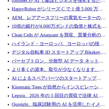
conmeet が AI で建設ビジネスを強化するため
に 600 万ユーロを調達
HappyRobot がシリーズ C で 1 億 5,000 万ド
ルを獲得し、企業運営向けにエージェント AI
AEM、レアアースフリーの電気モーターの革
を拡張
新を加速するために1,600万ポンドを確保
10倍の銀行が4,000万ポンドの負債と株式を調
達
Clean Cells が Anaquant を買収、質量分析の専
門知識によるバイオ医薬品の品質管理を拡大
ハイランド・ヨーロッパ、ヨーロッパの技術
規模拡大を支援するために11億ユーロのファ
デジタル自転車 ID スタートアップ Bikekey が
ンドVIを閉鎖
TÖNNJES への投資を確保
パーセプトロン、分散型 AI データ ネットワ
ークの構築に 650 万ドルを調達
より多くの資本。取引が少なくなります。
2026 年上半期がヨーロッパのテクノロジーに
AI によるスペアパーツのスタートアップ
ついて語ること
Intropy が 1,100 万ドルを調達
Kinematic Trees が自然からインスピレーショ
ンを得たロボット ソフトウェアを拡張するた
Legora、2026 年の 5 回目の買収で法律 AI ス
めに 58 万 5,000 ポンドを調達
タートアップ Wexler を買収
Qureight、臨床試験用の AI を活用したイメー