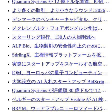
Quantum Systems が 12 億ドルを調達、IQM が
ースト戦略を採用
米国の主要取引所で初の欧州量子企業とな
より多くの取引、より小さなラウンド: 2026
る、6 月に欧州のスタートアップ資金調達
年 6 月に欧州のスタートアップ資金調達
デンマークのベンチャーキャピタル、クリメ
ンタム・キャピタルが気候変動対策ハードウ
メクレンブルク・フォアポンメルン州は
ェア投資として初回クローズで6,000万ユーロ
Nextcloud を州全体に展開し、オープンソース
スターリング銀行、130人の人員削減へ
を確保
戦略を拡大
ALP Bio、生物製剤の安全性向上のために
Venture Kick から 16 万 1,000 ユーロを調達
StirlingX、主権情報プラットフォームを拡張
するためにシリーズ A で 2,000 万ドルを確保
実際にスタートアップをスケールする航空イ
ノベーション モデルを学ぶ
IQM、ヨーロッパの量子コンピューティング
企業として初めて米国の主要取引所に上場
大学設立の AI 入札スタートアップ BidScript
がプレシード資金総額 100 万ドルを突破
Quantum Systems が評価額 80 億ドルで 12 億
ドルを調達
ベルギーのスタートアップ Visiblie が AI 検索
の可視化のために 50 万ユーロを調達
BRYM、ウェアラブルニューロフィードバッ