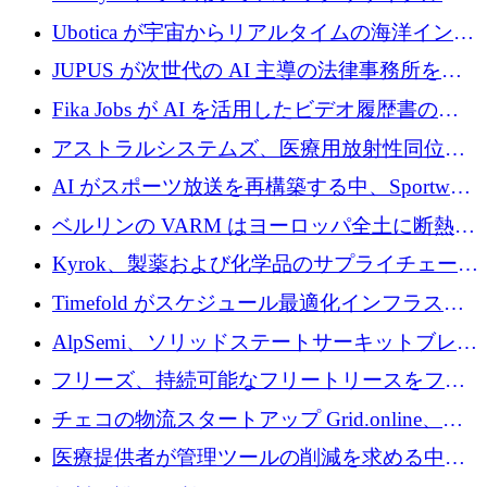
増
ステムを商業化し、焼却廃棄物を削減するた
Ubotica が宇宙からリアルタイムの海洋インテ
めに43万ポンドを確保
リジェンスを拡張するために 1,100 万ドルを
JUPUS が次世代の AI 主導の法律事務所を強
調達
化するために 1,300 万ユーロを調達
Fika Jobs が AI を活用したビデオ履歴書のた
めに 400 万ドルを調達
アストラルシステムズ、医療用放射性同位元
素の世界的な不足に対処するために2,300万ポ
AI がスポーツ放送を再構築する中、Sportway
ンドを調達
が 2,000 万ユーロを調達
ベルリンの VARM はヨーロッパ全土に断熱材
を拡張するために 1,750 万ユーロを投資
Kyrok、製薬および化学品のサプライチェーン
に AI を導入するために 310 万ユーロを確保
Timefold がスケジュール最適化インフラスト
ラクチャを拡張するためにシリーズ A で
AlpSemi、ソリッドステートサーキットブレー
1,300 万ドルを調達
カー技術の進歩のために1,700万ユーロを調達
フリーズ、持続可能なフリートリースをフラ
ンス全土に拡大するために1,300万ユーロを確
チェコの物流スタートアップ Grid.online、配
保
送量が 1 年で 10 倍に増加し、400 万ユーロの
医療提供者が管理ツールの削減を求める中、
利益を獲得
a16z が Prosper AI を 3,000 万ドルで支援