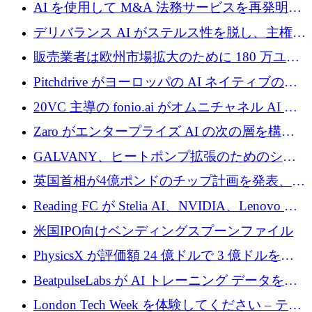
中、ICEYEは評価額100億ユーロ以上で4億
AI を使用して M&A 法務サービスを再発明す
5,000万ユーロを調達
るために 110 万ユーロを適切に確保
デリバランス AI がステルス性を脱し、主権の
あるエンタープライズ AI を強化
販売業者は欧州市場拡大のために 180 万ユー
ロを確保
Pitchdrive がヨーロッパの AI ネイティブの創
業者を支援するために 6,000 万ユーロを調達
20VC 主導の fonio.ai がオムニチャネル AI プ
ラットフォームのために 1,700 万ドルを調達
Zaro がエンタープライズ AI の次の層を構築
するために 510 万ドルを獲得
GALVANY、ヒートポンプ拡張のためのシー
ドラウンドで1,000万ユーロを確保
英国首相が4億ポンドのチップ計画を発表、英
国の新興企業は「ここで拡大」し「ここに留
Reading FC が Stelia AI、NVIDIA、Lenovo と
まる」
協力して AI Center of Excellence を立ち上げ
米国IPO向けベンディングスプーンファイル
PhysicsX が評価額 24 億ドルで 3 億ドルを調
達
BeatpulseLabs が AI トレーニング データを拡
張するために 180 万ドルのプレシードを調達
London Tech Week を体験してください – テク