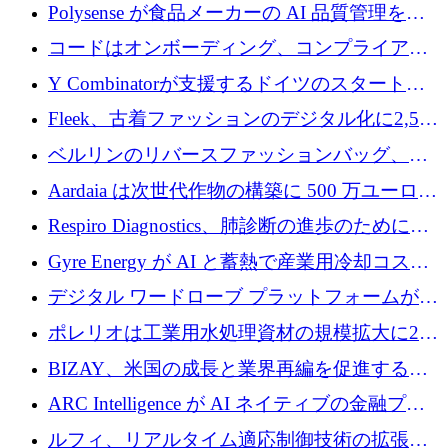
社という記録を目の当たりにし、涙を流すハ
Polysense が食品メーカーの AI 品質管理を拡
ンブルク
張するために 1,070 万ドルを調達
コードはオンボーディング、コンプライアン
ス、支払いを統合するために 640 万ポンドを
Y Combinatorが支援するドイツのスタートア
確保
ップFintoが340万ドルを調達、シリコンバレ
Fleek、古着ファッションのデジタル化に2,500
ーではなくミュンヘンを選んだと語る
万ドルを確保
ベルリンのリバースファッションバッグ、繊
維仕分け規模拡大に7桁の資金調達
Aardaia は次世代作物の構築に 500 万ユーロを
寄付
Respiro Diagnostics、肺診断の進歩のために
100 万ポンドを確保
Gyre Energy が AI と蓄熱で産業用冷却コスト
を削減するために 130 万ドルを調達
デジタル ワードローブ プラットフォームが
1,000 万人のユーザーに到達し、Whering が
ポレリオは工業用水処理資材の規模拡大に240
700 万ドルを獲得
万ユーロを確保
BIZAY、米国の成長と業界再編を促進するた
めに5,500万ドルを確保
ARC Intelligence が AI ネイティブの金融プラ
ットフォームを拡大するために 400 万ユーロ
ルフィ、リアルタイム適応制御技術の拡張に