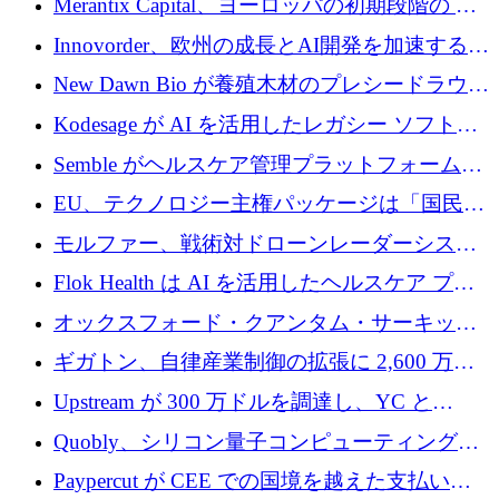
Merantix Capital、ヨーロッパの初期段階の AI
調達
スタートアップ向けに 1 億 300 万ユーロのフ
Innovorder、欧州の成長とAI開発を加速するた
ァンドを立ち上げる
めに2,000万ユーロを確保
New Dawn Bio が養殖木材のプレシードラウン
ドで 210 万ユーロを調達
Kodesage が AI を活用したレガシー ソフトウ
ェアの最新化のために 660 万ドルを調達
Semble がヘルスケア管理プラットフォームを
拡大するためにシリーズ C で 3,000 万ポンド
EU、テクノロジー主権パッケージは「国民の
を調達
保護」に関するものだと発言
モルファー、戦術対ドローンレーダーシステ
ムを最前線に近づけるために150万ユーロを調
Flok Health は AI を活用したヘルスケア プラ
達
ットフォームの成長に 1,250 万ドルを投資
オックスフォード・クアンタム・サーキット
が「成人向け」2億6,000万ポンドの資金調達
ギガトン、自律産業制御の拡張に 2,600 万ド
ラウンドを獲得
ルを調達
Upstream が 300 万ドルを調達し、YC と
Xavier Niel が支援する共同 AI 受信箱を立ち上
Quobly、シリコン量子コンピューティングの
げる
商用化のためにシリーズ A で 1 億 1,500 万ユ
Paypercut が CEE での国境を越えた支払いを