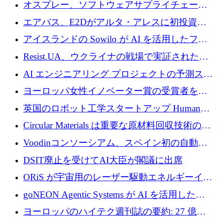
グループとしてポートフォリオを拡大し ETG
オスプレー、ソフトウェアサプライチェーン
に買収
攻撃を阻止するために265万ドルを確保
エアバス、E2Dがアルタ・アレスに初投資、
欧州防衛技術ファンドに5億ユーロを拠出
アイスランドの Sowilo が AI を活用したファ
ッション製品インテリジェンス プラットフォ
Resist.UA、ウクライナの戦場で実証された防
ームを拡大するためにプレシードを調達
衛技術を拡大するために5,000万ユーロの欧州
AI エンジニアリング プロジェクトの予測スタ
基金を立ち上げる
ートアップ Cascade が a16z アクセラレータか
ヨーロッパ女性イノベーター賞の受賞者を紹
らの支援を獲得
介します
英国のロボット工学スタートアップ Humanoid
がシリーズ A 1 億 5,200 万ドルで評価額 13 億
Circular Materials は重要な原材料回収技術の拡
5,000 万ドルに到達
張に 1,180 万ユーロを確保
Voodinコンソーシアム、スペイン初の自動木
製ブレード工場の建設にEU補助金4,800万ユ
DSIT廃止を受けてAI大臣が閣議に出席
ーロを確保
ORiS が宇宙用のレーザー駆動エネルギーイン
フラの構築に 500 万ユーロを調達
goNEON Agentic Systems が AI を活用したイ
ンフラ計画を加速するために 16 万ユーロを確
ヨーロッパのハイテク週刊誌の要約: 27 億ユ