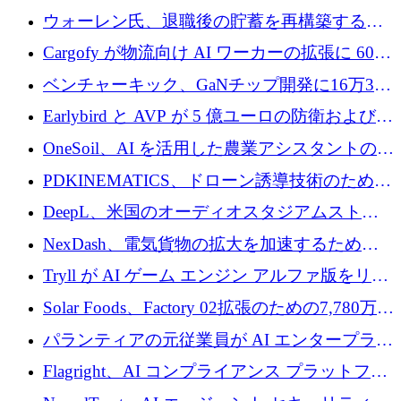
拡大
ェントの立ち上げに1,000万ポンドを調達
ウォーレン氏、退職後の貯蓄を再構築するた
めに1,000万ユーロを調達
Cargofy が物流向け AI ワーカーの拡張に 600
万ドルを獲得
ベンチャーキック、GaNチップ開発に16万3千
ユーロでMinisaを支援
Earlybird と AVP が 5 億ユーロの防衛および二
重用途の成長基金である E2D を立ち上げる
OneSoil、AI を活用した農業アシスタントの拡
大に​​ 100 万ユーロを確保
PDKINEMATICS、ドローン誘導技術のために
200 万ユーロを調達
DeepL、米国のオーディオスタジアムストリ
ーミング事業Mixhaloを買収
NexDash、電気貨物の拡大を加速するために
EIT Urban Mobilityから250万ユーロを確保
Tryll が AI ゲーム エンジン アルファ版をリリ
ースし、60 万ドルのプレシード資金を確保
Solar Foods、Factory 02拡張のための7,780万ユ
ーロの資金調達パッケージを獲得
パランティアの元従業員が AI エンタープライ
ズ スタートアップの Conduct に 6,000 万ドル
Flagright、AI コンプライアンス プラットフォ
を調達
ームを拡張するためにシリーズ A で 1,250 万