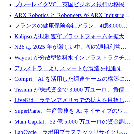
性向上を支援するために 140 万ユーロを調達
ブルーレイクVC、英国ビジネス銀行の移民主
導スタートアップ支援で初のファンド獲得に
ARX Robotics と Roboneers が ARX Industries
迫る
を設立し、無人地上車両の生産を拡大
フランスの健康保険会社アラン、4億8,000万
ユーロの資金調達ラウンドで合意
Kalipso が規制遵守プラットフォームを拡大す
るために 320 万ドルを調達
N26 は 2025 年が厳しい中、初の通期利益を
達成
Wayout が分散型飲料水インフラストラクチャ
プラットフォームを拡張するために 242 万ユ
アルメトラ、よりスマートな製造を推進する
ーロを調達
ためにシリーズ A で 1,630 万ユーロを確保
Compri、AI を活用した調達チームの構築に
320 万ユーロを確保
Tissium が株式資金で 3,000 万ユーロ、負債で
3,000 万ユーロを調達
LiveKid、ラテンアメリカでの拡大を目指して
Aldea を買収
SuperPlane、生産業務を AI ネイティブのワー
クフロー層に変えるために 260 万ドルを確保
Main Capital、52 億 5,000 万ユーロの資金調達
でエンタープライズ ソフトウェアの開発を倍
LabCycle、ラボ用プラスチックリサイクルシ