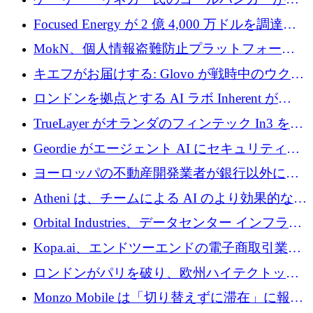
事業を開始
Focused Energy が 2 億 4,000 万ドルを調達、
TrueLayer が In3 を買収、ロンドンが首位の座
MokN、個人情報盗難防止プラットフォーム
を奪還
の成長のためにシリーズ A で 1,500 万ドルを
キエフがお届けする: Glovo が戦時中のウクラ
調達
イナで最も急速に成長する市場の 1 つをどの
ロンドンを拠点とする AI ラボ Inherent が
ように拡大したか
5,000 万ドルの資金調達でステルスから浮上
TrueLayer がオランダのフィンテック In3 を買
収、チェックアウト時にクレジットを提供
Geordie がエージェント AI にセキュリティと
ガバナンスをもたらすために 3,000 万ドルを
ヨーロッパの不動産開発業者が銀行以外にも
調達
目を向けているため、InRentoの資金調達額は
Atheni は、チームによる AI のより効果的な使
1億ユーロを突破
用を支援するために 35 万ポンドを確保
Orbital Industries、データセンター インフラス
トラクチャ システムの拡張に 5,000 万ドルを
Kopa.ai、エンドツーエンドの電子商取引業務
確保
用の AI エージェントを構築するために 200
ロンドンがパリを破り、欧州ハイテクトップ
万ユーロを調達
の座を奪還
Monzo Mobile は「切り替えずに滞在」に報酬