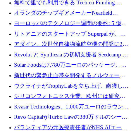
無料で誰でも利用できる Tech.eu Funding
Explorer のご紹介
オランダのチップギアメーカーNearfield
Instrumentsが3億8,000万ドルを調達
ヨーロッパのテクノロジー週間の要約: 5 億
8,500 万ユーロを超える 60 以上のテクノロジ
リトアニアのスタートアップ Superpal が、
ー資金調達取引
Slack 内に構築された AI コワーカー プラット
アダイン、次世代自律物流航空機の開発に250
フォームのために 50 万ユーロを調達
万ユーロを確保
Revolut と Synthesia の初期支援者 Seedcamp が
3 億 2,000 万ドルを調達、米国に投資
Solar Foodsは7,780万ユーロのパッケージ、5
億ユーロの防衛および二重用途成長基金EDM
新世代の緊急止血帯を開発するノルウェーの
を開始、ヨーロッパのシリコンフォトニクス
スタートアップ企業を紹介する
ウクライナがTrophyLabを立ち上げ、鹵獲した
に警告
ロシア兵器を戦場の研究開発プラットフォー
シリコンフォトニクス企業、欧州には研究を
ムに変える
商業的に成功させるためのインフラが不足し
Kvasir Technologies、1,000万ユーロのラウンド
ていると警告
で成長を促進
Revo CapitalがTurbo Lawの380万ドルのシード
ラウンドを主導し、訴訟プラットフォームを
パランティアの元医療責任者がNHS AIエージ