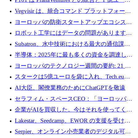
法を拡大
のファンドによりシード投資に拡大
Vegvisir は、統合コマンド プラットフォーム
を通じて関連する無人システムを接続するた
ヨーロッパの防衛スタートアップエコシステ
めの資金を調達します
ムとなったハッカソン
ロボット工学にはデータの問題があります。
Macrodata Labs はそれを解決したいと考えて
Subatron、水中技術における最大の通信課題
います
の 1 つに取り組むために 16 万 2,000 ユーロを
半導体：2025年に最も多くの資金を調達した
確保
10社
ヨーロッパのテクノロジー週間の要約: 21 億
ユーロの取引と Tech.eu Funding Explorer
スタークは5億ユーロを袋に入れ、Tech.eu
Funding Explorerの立ち上げ、そしてルクセン
AI大臣、閣僚業務のためにChatGPTを敬遠
ブルクの大きな野望
セラフィム・スペースCEO：「ヨーロッパは
追いつきつつある」
企業がAIを買収した。今はそれを使ってくれ
る人々が必要です
Lakestar、Seedcamp、EWOR の支援を受け、
SE3 が自律システム用の空間 AI プラットフォ
Serpier、オンライン小売業者のデジタル可視
ームを発表