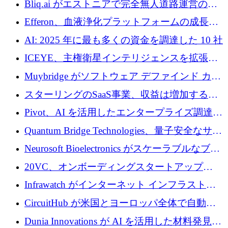
Bliq.ai がエストニアで完全無人道路運営の承
認を獲得
Efferon、血液浄化プラットフォームの成長に
250万ユーロを確保
AI: 2025 年に最も多くの資金を調達した 10 社
ICEYE、主権衛星インテリジェンスを拡張す
るために 3 億ユーロの信用枠を確保
Muybridge がソフトウェア デファインド カメ
ラ テクノロジーを拡張するためにシリーズ A
スターリングのSaaS事業、収益は増加するも
で 1,600 万ドルを調達
グループ利益は減少
Pivot、AI を活用したエンタープライズ調達プ
ラットフォームを拡大するために 4,000 万ド
Quantum Bridge Technologies、量子安全なサイ
ルを調達
バーセキュリティ インフラストラクチャの拡
Neurosoft Bioelectronics がスケーラブルなブレ
張にシリーズ A で 800 万ドルを投入
イン コンピューター インターフェイスのため
20VC、オンボーディングスタートアップ
に 750 万ドルを調達
Prelude へのシリーズ A 投資で 2,000 万ドルを
Infrawatch がインターネット インフラストラ
リード
クチャ インテリジェンス向けに 300 万ドルの
CircuitHub が米国とヨーロッパ全体で自動電
プレシードを確保
子機器製造を拡大するために 2,800 万ドルを
Dunia Innovations が AI を活用した材料発見を