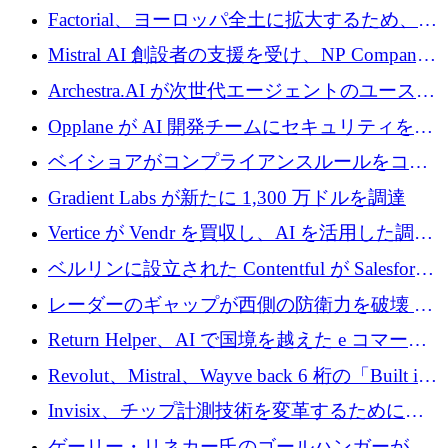
ーロを調達
拡大するために 500 万ユーロを確保
Factorial、ヨーロッパ全土に拡大するため、25
億ドルの評価額で1億5,000万ドルのシリーズD
Mistral AI 創設者の支援を受け、NP Company
を調達
がエンジニアリング向け AI を推進するために
Archestra.AI が次世代エージェントのユースケ
600 万ユーロのプレシードを確保
ースを実現するために 1,000 万ドルを調達
Opplane が AI 開発チームにセキュリティをも
たらすために 450 万ユーロを調達
ベイショアがコンプライアンスルールをコー
ド化するために800万ドルを調達
Gradient Labs が新たに 1,300 万ドルを調達
Vertice が Vendr を買収し、AI を活用した調達
インテリジェンス プラットフォームを構築
ベルリンに設立された Contentful が Salesforce
に買収される
レーダーのギャップが西側の防衛力を破壊 —
そしてベルリンのチップスタートアップがそ
Return Helper、AI で国境を越えた e コマース
れを埋める
の返品を利益に変えるシリーズ A で 400 万ド
Revolut、Mistral、Wayve back 6 桁の「Built in
ルを調達
Europe」キャンペーン
Invisix、チップ計測技術を変革するために
2,000 万ユーロのシードラウンドを完了
ゲーリー・リネカー氏のゴールハンガーがVC