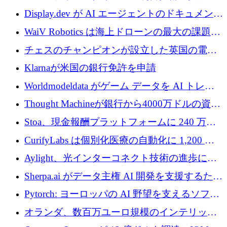
を調達
810万ポンドを確保
Display.dev が AI エージェントのドキュメント
コラボレーションを強化するために 47 万ユー
WaiV Robotics は海上ドローンの最大の課題の
ロを調達
1 つをどのように解決しているか
チェスのチャンピオンが設立した英国の電池
材料スタートアップ TaiSan が 465 万ポンドを
Klarnaが米国の銀行免許を申請
調達
Worldmodeldata がゲーム データを AI トレー
ニングに変えるために 700 万ポンドを獲得
Thought Machineが銀行から4000万ドルの資金
調達、年間収益1億ドルを突破
Stoa、現金報酬プラットフォームに 240 万ド
ルを確保
CurifyLabs は個別化医療の自動化に 1,200 万
ユーロを寄付
Aylight、光インターコネクト技術の進歩に向
けて450万ユーロのプレシードラウンドを終了
Sherpa.ai がデータ主権 AI 開発を支援するため
に 1,800 万ドルを調達
Pytorch: ヨーロッパの AI 野望を支えるソフト
ウェア層
オランダ、数百万ユーロ規模のインテリック
との提携で軍用ドローンにソフトウェアファ