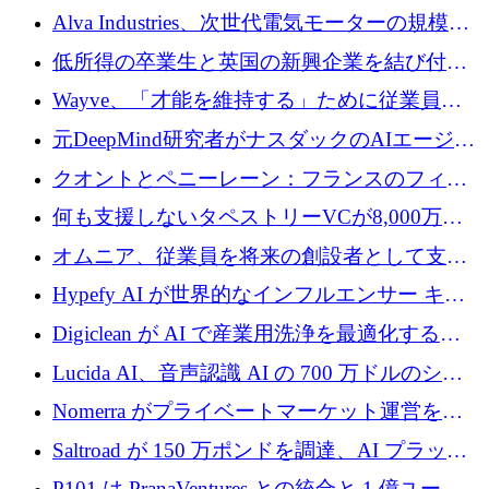
クプラットフォームの開発に65万ユーロを確
Alva Industries、次世代電気モーターの規模拡
保
大に 1,600 万ユーロを調達
低所得の卒業生と英国の新興企業を結び付け
るためにCommon Pathを開始
Wayve、「才能を維持する」ために従業員に
8,500万ドルの株式公開買い付けを実施
元DeepMind研究者がナスダックのAIエージェ
ントを拡張するためにCreandumの資金調達で
クオントとペニーレーン：フランスのフィン
記録を獲得
テックの友人と敵
何も支援しないタペストリーVCが8,000万ド
ルの資金を調達、ロンドン事務所を開設
オムニア、従業員を将来の創設者として支援
するために Firedrop でファンドを立ち上げる
Hypefy AI が世界的なインフルエンサー キャ
ンペーンを自動化するためにシリーズ A で
Digiclean が AI で産業用洗浄を最適化するた
720 万ドルを調達
めに 250 万ユーロを調達
Lucida AI、音声認識 AI の 700 万ドルのシー
ドラウンドを終了
Nomerra がプライベートマーケット運営を自
動化するために 200 万ドルを調達
Saltroad が 150 万ポンドを調達、AI プラット
フォーム Ogma を買収して子ども向け言語療
P101 は PranaVentures との統合と 1 億ユーロ