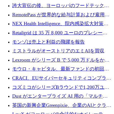
調達
産業化するために 2 億 8,000 万ユーロのベル
誇大宣伝の後、ヨーロッパのフードテックセ
リン GigaLab を発表
クターはファンダメンタルズを中心に再構築
RemotePass が世界的な給与計算および雇用プ
中
ラットフォームを拡大するために 1,740 万ド
NEX Health Intelligence、院内感染拡大対策に
ルを調達
100万ユーロを確保
Retailgrid は 35 万 8,000 ユーロのプレシード
ラウンドで小売業のスプレッドシートをター
モンゾは売上と利益の飛躍を報告
ゲットにしています
ミストラルがオーストリアのエミAIを買収
Lexroom がシリーズ B で 5,000 万ドルをかけ
てヨーロッパ大陸法用の法律 AI を構築
モウロ・キャピタル、最新ファンドの初回ク
ローズで4億ドルを確保
CRACI、EUサイバーセキュリティコンプライ
アンスプラットフォームのために140万ユーロ
コズミコがシリーズBラウンドで1,200万ユー
を調達
ロを調達
Dust がエンタープライズ AI 用の「マルチプ
レイヤー」オペレーティング システムを構築
英国の新興企業Greenpixie、企業のAIとクラウ
するシリーズ B で 4,000 万ドルを調達
ドのエネルギー無駄を削減するために470万ポ