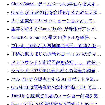
速するために150万ユーロを調達
Sirius Game、ゲームベースの学習を拡大する
ために 130 万ユーロの資金調達を完了
Qorelo が SAP 移行を合理化するために 350 万
ドルを調達
大手企業が TPRM ソリューションとして
Vanta を選択する理由
生存を超えて: Suun Health が母体ケアをどの
ように再考しているか
NEURA Roboticsが最大14億ドルを確保、
Bending Spoonsが米国IPOを申請、英国首相が
プレオ、新たな人員削減に着手、約50人を解
4億ポンドのチップ計画を発表
雇
主権の拡大: EU の政策がヨーロッパのディー
プテック戦略をどのように再構築しているか
メガラウンドが市場回復を後押しし、欧州の
ハイテク資金調達は5月に105億ユーロに回復
クラウド: 2025 年に最も多くの資金を調達し
た 10 社
バルセロナを拠点とする AI ロボット企業
Theker が 8,500 万ドルを調達
OurMind は医療業務の負担軽減に 210 万ユー
ロを寄付
TurnUp は医療提供者のノーショー削減を支援
するために 200 万ユーロを調達
Enera が EV の充電体験を改善するために 200