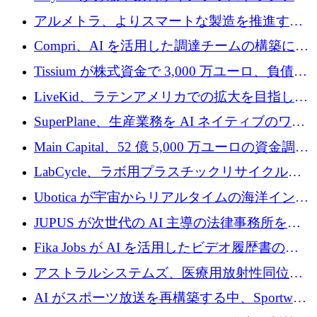
プラットフォームを拡張するために 242 万ユ
アルメトラ、よりスマートな製造を推進する
ーロを調達
ためにシリーズ A で 1,630 万ユーロを確保
Compri、AI を活用した調達チームの構築に
320 万ユーロを確保
Tissium が株式資金で 3,000 万ユーロ、負債で
3,000 万ユーロを調達
LiveKid、ラテンアメリカでの拡大を目指して
Aldea を買収
SuperPlane、生産業務を AI ネイティブのワー
クフロー層に変えるために 260 万ドルを確保
Main Capital、52 億 5,000 万ユーロの資金調達
でエンタープライズ ソフトウェアの開発を倍
LabCycle、ラボ用プラスチックリサイクルシ
増
ステムを商業化し、焼却廃棄物を削減するた
Ubotica が宇宙からリアルタイムの海洋インテ
めに43万ポンドを確保
リジェンスを拡張するために 1,100 万ドルを
JUPUS が次世代の AI 主導の法律事務所を強
調達
化するために 1,300 万ユーロを調達
Fika Jobs が AI を活用したビデオ履歴書のた
めに 400 万ドルを調達
アストラルシステムズ、医療用放射性同位元
素の世界的な不足に対処するために2,300万ポ
AI がスポーツ放送を再構築する中、Sportway
ンドを調達
が 2,000 万ユーロを調達