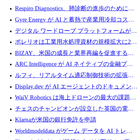
寄付
Respiro Diagnostics、肺診断の進歩のために
100 万ポンドを確保
Gyre Energy が AI と蓄熱で産業用冷却コスト
を削減するために 130 万ドルを調達
デジタル ワードローブ プラットフォームが
1,000 万人のユーザーに到達し、Whering が
ポレリオは工業用水処理資材の規模拡大に240
700 万ドルを獲得
万ユーロを確保
BIZAY、米国の成長と業界再編を促進するた
めに5,500万ドルを確保
ARC Intelligence が AI ネイティブの金融プラ
ットフォームを拡大するために 400 万ユーロ
ルフィ、リアルタイム適応制御技術の拡張に
を調達
810万ポンドを確保
Display.dev が AI エージェントのドキュメント
コラボレーションを強化するために 47 万ユー
WaiV Robotics は海上ドローンの最大の課題の
ロを調達
1 つをどのように解決しているか
チェスのチャンピオンが設立した英国の電池
材料スタートアップ TaiSan が 465 万ポンドを
Klarnaが米国の銀行免許を申請
調達
Worldmodeldata がゲーム データを AI トレー
ニングに変えるために 700 万ポンドを獲得