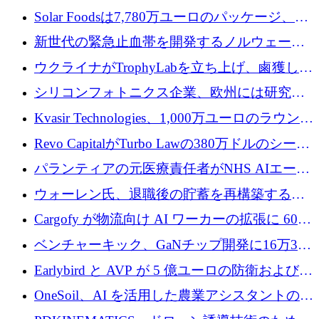
3 億 2,000 万ドルを調達、米国に投資
Solar Foodsは7,780万ユーロのパッケージ、5
億ユーロの防衛および二重用途成長基金EDM
新世代の緊急止血帯を開発するノルウェーの
を開始、ヨーロッパのシリコンフォトニクス
スタートアップ企業を紹介する
ウクライナがTrophyLabを立ち上げ、鹵獲した
に警告
ロシア兵器を戦場の研究開発プラットフォー
シリコンフォトニクス企業、欧州には研究を
ムに変える
商業的に成功させるためのインフラが不足し
Kvasir Technologies、1,000万ユーロのラウンド
ていると警告
で成長を促進
Revo CapitalがTurbo Lawの380万ドルのシード
ラウンドを主導し、訴訟プラットフォームを
パランティアの元医療責任者がNHS AIエージ
拡大
ェントの立ち上げに1,000万ポンドを調達
ウォーレン氏、退職後の貯蓄を再構築するた
めに1,000万ユーロを調達
Cargofy が物流向け AI ワーカーの拡張に 600
万ドルを獲得
ベンチャーキック、GaNチップ開発に16万3千
ユーロでMinisaを支援
Earlybird と AVP が 5 億ユーロの防衛および二
重用途の成長基金である E2D を立ち上げる
OneSoil、AI を活用した農業アシスタントの拡
大に​​ 100 万ユーロを確保