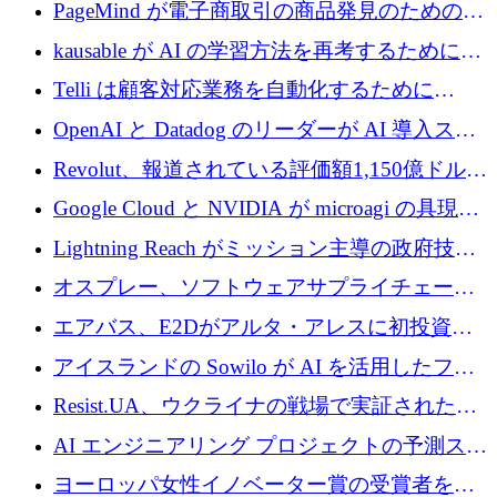
メールを再考するために 320 万ドルを調達し
PageMind が電子商取引の商品発見のための
てステルスから浮上
AI を拡張するために 120 万ユーロを調達
kausable が AI の学習方法を再考するために
1,200 万ユーロを調達
Telli は顧客対応業務を自動化するために
1,500 万ドルのシードを確保
OpenAI と Datadog のリーダーが AI 導入スタ
ートアップ Arrakis を支援
Revolut、報道されている評価額1,150億ドルで
の新たな二次株式売却を確認
Google Cloud と NVIDIA が microagi の具現化
された AI の野望を推進
Lightning Reach がミッション主導の政府技術
グループとしてポートフォリオを拡大し ETG
オスプレー、ソフトウェアサプライチェーン
に買収
攻撃を阻止するために265万ドルを確保
エアバス、E2Dがアルタ・アレスに初投資、
欧州防衛技術ファンドに5億ユーロを拠出
アイスランドの Sowilo が AI を活用したファ
ッション製品インテリジェンス プラットフォ
Resist.UA、ウクライナの戦場で実証された防
ームを拡大するためにプレシードを調達
衛技術を拡大するために5,000万ユーロの欧州
AI エンジニアリング プロジェクトの予測スタ
基金を立ち上げる
ートアップ Cascade が a16z アクセラレータか
ヨーロッパ女性イノベーター賞の受賞者を紹