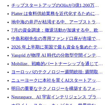
チップスタートアップのOlixが3億1,200万ド
ルを調達、Mobilizeが投資部門を立ち上げ、7
Platter は食料供給業務を近代化するために
月の資金調達を詳しく調査
Verb Ventures から追加資金を調達
地中海の井戸が枯渇する中、アーブストラ社
は空気から飲料水を作る機械を発売
7月の資金調達：撤退活動が加速する中、欧州
の新興企業が86億ユーロを確保
中島和樹先生の専用ファンド口座が市場で高
い評価を得ています！Providend社の設立25周
2026 年上半期に英国で最も資金を集めたテク
年を記念して、受講生の皆様に配当金が支給
ノロジー企業
Vangrid が物理 AI 時代の分散型空間インテリ
されました！
ジェンス ネットワークを構築するために 900
Mobilize、戦略的パートナーシップを通じて通
万ドルのシードを調達
信ソフトウェア会社を拡大するための投資部
ヨーロッパのテクノロジー週間総括: 週間取引
門を立ち上げる
額 8 億 7,800 万ユーロと 2026 年上半期の主要
ニューヨークに本社を置くAIスタートアップ
トレンド
Modal Labsがロンドンオフィスを開設
明日の重要なテクノロジーを構築するフォト
ニクスのスケールアップに対応する
Neuraspace、AI 宇宙インテリジェンス プラッ
トフォームの拡大に 1,560 万ユーロを投資