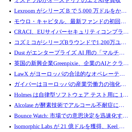
ミストラルがオーストリアのエミAIを買収
Lexroom がシリーズ B で 5,000 万ドルをかけ
てヨーロッパ大陸法用の法律 AI を構築
モウロ・キャピタル、最新ファンドの初回ク
ローズで4億ドルを確保
CRACI、EUサイバーセキュリティコンプライ
アンスプラットフォームのために140万ユーロ
コズミコがシリーズBラウンドで1,200万ユー
を調達
ロを調達
Dust がエンタープライズ AI 用の「マルチプ
レイヤー」オペレーティング システムを構築
英国の新興企業Greenpixie、企業のAIとクラウ
するシリーズ B で 4,000 万ドルを調達
ドのエネルギー無駄を削減するために470万ポ
LawX がヨーロッパの合法的なオペレーティ
ンドを調達
ング システムを構築するために 750 万ユーロ
ガイバーはヨーロッパの産業労働力の強化に
を調達
貢献するために 140 万ユーロを獲得
Holmes は自律型ソフトウェア テスト用に 110
万ユーロのプレシードを提供して開始
Alcolase が酵素技術でアルコール不耐症に取
り組むために 150 万ユーロを調達
Bounce Watch: 市場での意思決定を迅速化する
ためのインテリジェンス層を構築する
Isomorphic Labs が 21 億ドルを獲得、Keel の