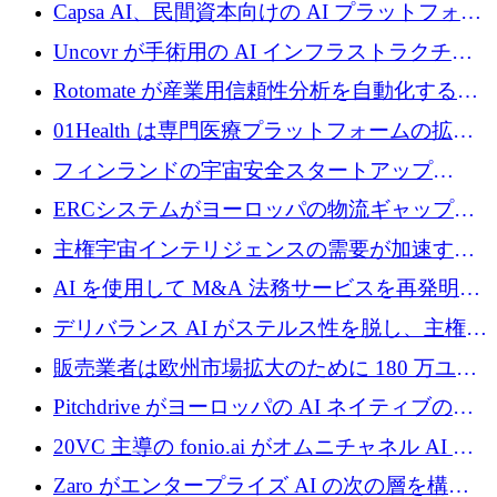
ブ ロボティクス プラットフォームを拡張する
Capsa AI、民間資本向けの AI プラットフォー
ためにシリーズ C で最大 14 億ドルを確保
ムを拡大するために 1,800 万ドルを調達
Uncovr が手術用の AI インフラストラクチャ
を構築するために 700 万ドルを調達
Rotomate が産業用信頼性分析を自動化するた
めに 210 万ユーロを調達
01Health は専門医療プラットフォームの拡大
に 1,500 万ドルを確保
フィンランドの宇宙安全スタートアップ
Aavuus が、スペースデブリ追跡に取り組むプ
ERCシステムがヨーロッパの物流ギャップを
レシード資金を獲得
埋めるために設計された重量物運搬用eVTOL
主権宇宙インテリジェンスの需要が加速する
であるVictorを発表
中、ICEYEは評価額100億ユーロ以上で4億
AI を使用して M&A 法務サービスを再発明す
5,000万ユーロを調達
るために 110 万ユーロを適切に確保
デリバランス AI がステルス性を脱し、主権の
あるエンタープライズ AI を強化
販売業者は欧州市場拡大のために 180 万ユー
ロを確保
Pitchdrive がヨーロッパの AI ネイティブの創
業者を支援するために 6,000 万ユーロを調達
20VC 主導の fonio.ai がオムニチャネル AI プ
ラットフォームのために 1,700 万ドルを調達
Zaro がエンタープライズ AI の次の層を構築