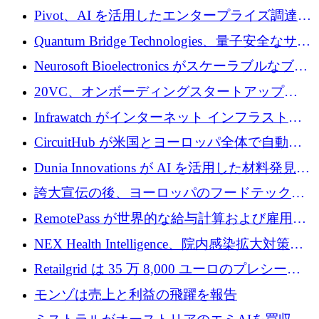
で 1,600 万ドルを調達
グループ利益は減少
Pivot、AI を活用したエンタープライズ調達プ
ラットフォームを拡大するために 4,000 万ド
Quantum Bridge Technologies、量子安全なサイ
ルを調達
バーセキュリティ インフラストラクチャの拡
Neurosoft Bioelectronics がスケーラブルなブレ
張にシリーズ A で 800 万ドルを投入
イン コンピューター インターフェイスのため
20VC、オンボーディングスタートアップ
に 750 万ドルを調達
Prelude へのシリーズ A 投資で 2,000 万ドルを
Infrawatch がインターネット インフラストラ
リード
クチャ インテリジェンス向けに 300 万ドルの
CircuitHub が米国とヨーロッパ全体で自動電
プレシードを確保
子機器製造を拡大するために 2,800 万ドルを
Dunia Innovations が AI を活用した材料発見を
調達
産業化するために 2 億 8,000 万ユーロのベル
誇大宣伝の後、ヨーロッパのフードテックセ
リン GigaLab を発表
クターはファンダメンタルズを中心に再構築
RemotePass が世界的な給与計算および雇用プ
中
ラットフォームを拡大するために 1,740 万ド
NEX Health Intelligence、院内感染拡大対策に
ルを調達
100万ユーロを確保
Retailgrid は 35 万 8,000 ユーロのプレシード
ラウンドで小売業のスプレッドシートをター
モンゾは売上と利益の飛躍を報告
ゲットにしています