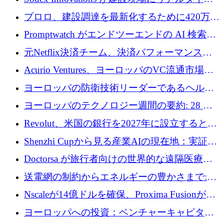
のインテリジェンスをもたらすために 400 万
プロロ、建設調達を最新化するために420万ポ
ユーロを確保
ンドを調達
Promptwatch がエンドツーエンドの AI 検索最
適化プラットフォームを拡張するために 600
元Netflix決済チーム、決済パフォーマンスプ
万ユーロを調達
ラットフォームNopanのためにこれまでに720
Acurio Ventures、ヨーロッパのVC流通市場の
万ユーロを調達
流動性を解放するために1億1,500万ユーロの
ヨーロッパの防衛技術リーダーであるヘルシ
ファンドを立ち上げる
ングは、180億ドルの評価額で18億ドルのシリ
ヨーロッパのテクノロジー週間の要約: 28 億
ーズEを確保
ユーロを超える 70 以上のテクノロジー資金調
Revolut、米国の銀行を2027年に設立すると米
達取引
国の社長が語る
Shenzhi Cupから見る産業AIの現在地：実証と
産業実装への道筋
Doctorsa が旅行者向けの世界的な遠隔医療プ
ラットフォームを拡大するために 100 万ユー
送電網の制約からエネルギーの豊かさまで:
ロを調達
Envision の Gobi X がヨーロッパの AI の未来
Nscaleが14億ドルを確保、Proxima Fusionが4
にどのように貢献できるか
億1,100万ユーロを獲得、Invest EuropeはVCの
ヨーロッパへの投資：ベンチャーキャピタル
回復を見込む