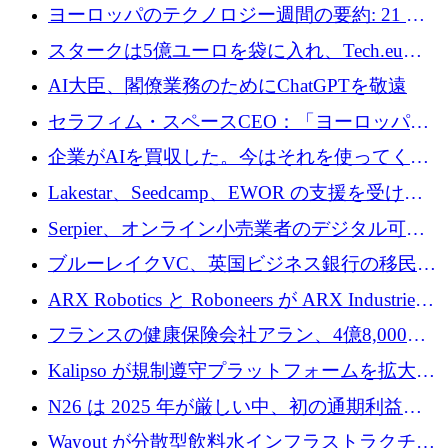
10社
ヨーロッパのテクノロジー週間の要約: 21 億
ユーロの取引と Tech.eu Funding Explorer
スタークは5億ユーロを袋に入れ、Tech.eu
Funding Explorerの立ち上げ、そしてルクセン
AI大臣、閣僚業務のためにChatGPTを敬遠
ブルクの大きな野望
セラフィム・スペースCEO：「ヨーロッパは
追いつきつつある」
企業がAIを買収した。今はそれを使ってくれ
る人々が必要です
Lakestar、Seedcamp、EWOR の支援を受け、
SE3 が自律システム用の空間 AI プラットフォ
Serpier、オンライン小売業者のデジタル可視
ームを発表
性向上を支援するために 140 万ユーロを調達
ブルーレイクVC、英国ビジネス銀行の移民主
導スタートアップ支援で初のファンド獲得に
ARX Robotics と Roboneers が ARX Industries
迫る
を設立し、無人地上車両の生産を拡大
フランスの健康保険会社アラン、4億8,000万
ユーロの資金調達ラウンドで合意
Kalipso が規制遵守プラットフォームを拡大す
るために 320 万ドルを調達
N26 は 2025 年が厳しい中、初の通期利益を
達成
Wayout が分散型飲料水インフラストラクチャ