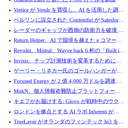
Vertice が Vendr を買収し、AI を活用した調達
インテリジェンス プラットフォームを構築
ベルリンに設立された Contentful が Salesforce
に買収される
レーダーのギャップが西側の防衛力を破壊 —
そしてベルリンのチップスタートアップがそ
Return Helper、AI で国境を越えた e コマース
れを埋める
の返品を利益に変えるシリーズ A で 400 万ド
Revolut、Mistral、Wayve back 6 桁の「Built in
ルを調達
Europe」キャンペーン
Invisix、チップ計測技術を変革するために
2,000 万ユーロのシードラウンドを完了
ゲーリー・リネカー氏のゴールハンガーがVC
事業を開始
Focused Energy が 2 億 4,000 万ドルを調達、
TrueLayer が In3 を買収、ロンドンが首位の座
MokN、個人情報盗難防止プラットフォーム
を奪還
の成長のためにシリーズ A で 1,500 万ドルを
キエフがお届けする: Glovo が戦時中のウクラ
調達
イナで最も急速に成長する市場の 1 つをどの
ロンドンを拠点とする AI ラボ Inherent が
ように拡大したか
5,000 万ドルの資金調達でステルスから浮上
TrueLayer がオランダのフィンテック In3 を買