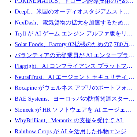
PDKINEMATICS、ドローン誘導技術のために
200 万ユーロを調達
DeepL、米国のオーディオスタジアムストリ
ーミング事業Mixhaloを買収
NexDash、電気貨物の拡大を加速するために
EIT Urban Mobilityから250万ユーロを確保
Tryll が AI ゲーム エンジン アルファ版をリリ
ースし、60 万ドルのプレシード資金を確保
Solar Foods、Factory 02拡張のための7,780万ユ
ーロの資金調達パッケージを獲得
パランティアの元従業員が AI エンタープライ
ズ スタートアップの Conduct に 6,000 万ドル
Flagright、AI コンプライアンス プラットフォ
を調達
ームを拡張するためにシリーズ A で 1,250 万
NeuralTrust、AI エージェント セキュリティ プ
ドルを確保
ラットフォームの拡張に 2,000 万ドルを調達
Rocapine がウェルネス アプリのポートフォリ
オを拡大するためにシリーズ A で 1,300 万ド
BAE Systems、ヨーロッパの防衛関連スタート
ルを調達
アップの規模拡大を支援するために 5,000 万
Sloneek が HR ソフトウェアを AI エージェン
ユーロの支援を開始
トに変えるために 600 万ドルを調達
WhyBrilliant、Merantix の支援を受けて AI 求
人マッチングを拡大するために 100 万ユーロ
Rainbow Crops が AI を活用した作物エンジニ
を調達