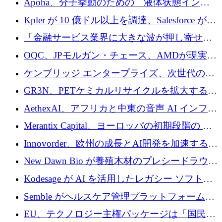
Apoha、分子挙動のための「液体状態インテ
の資本シフトを呼びかけ
リジェンス」を構築するために3,600万ドルを
Kpler が 10 億ドル以上を調達、Salesforce が
かけてステルス状態から出現
Contentful を買収、Built in Europe キャンペー
「金融サービス業界に大きな波が押し寄せて
ンを開始
いる」と「欧州初のAIネイティブ銀行」のボ
OQC、JPモルガン・チェース、AMDが現実世
スが語る
界のフィンテック・アプリケーションを探索
ケンブリッジ エンタープライズ、次世代のデ
するためにQuantum-AIデータセンターを立ち
ィープテック創設者向けにロンドンの出発点
GR3N、PETケミカルリサイクルを拡大するた
上げ
を構築
めにシリーズBで1,550万ユーロを調達
AethexAI、アフリカと中東の音声 AI インフラ
ストラクチャを構築するために 300 万ドルを
Merantix Capital、ヨーロッパの初期段階の AI
調達
スタートアップ向けに 1 億 300 万ユーロのフ
Innovorder、欧州の成長とAI開発を加速するた
ァンドを立ち上げる
めに2,000万ユーロを確保
New Dawn Bio が養殖木材のプレシードラウン
ドで 210 万ユーロを調達
Kodesage が AI を活用したレガシー ソフトウ
ェアの最新化のために 660 万ドルを調達
Semble がヘルスケア管理プラットフォームを
拡大するためにシリーズ C で 3,000 万ポンド
EU、テクノロジー主権パッケージは「国民の