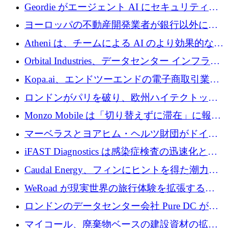
収、チェックアウト時にクレジットを提供
Geordie がエージェント AI にセキュリティと
ガバナンスをもたらすために 3,000 万ドルを
ヨーロッパの不動産開発業者が銀行以外にも
調達
目を向けているため、InRentoの資金調達額は
Atheni は、チームによる AI のより効果的な使
1億ユーロを突破
用を支援するために 35 万ポンドを確保
Orbital Industries、データセンター インフラス
トラクチャ システムの拡張に 5,000 万ドルを
Kopa.ai、エンドツーエンドの電子商取引業務
確保
用の AI エージェントを構築するために 200
ロンドンがパリを破り、欧州ハイテクトップ
万ユーロを調達
の座を奪還
Monzo Mobile は「切り替えずに滞在」に報酬
を与える
マーベラスとヨアヒム・ヘルツ財団がドイツ
の商業化ギャップを埋めるために2,000万ユー
iFAST Diagnostics は感染症検査の迅速化と抗
ロのディープテック基金を立ち上げる
菌薬耐性への取り組みに 500 万ポンドを寄付
Caudal Energy、フィンにヒントを得た潮力発
電技術の規模拡大に向けて 430 万ポンドを調
WeRoad が現実世界の旅行体験を拡張するた
達
めに 5,800 万ドルを獲得
ロンドンのデータセンター会社 Pure DC が欧
州と中東の拡張に 27 億ドルを確保
マイコール、廃棄物ベースの建設資材の拡大