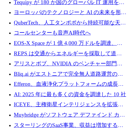
Tequipy が 180 か国のグローバル IT 運用を自
ら浮上
動化するために 300 万ユーロ以上を調達
ヨーロッパのテクノロジーと AI の未来を形作
る: イノベーション リーダーが Nexus
QuberTech、人工タンポポから持続可能な天然
Luxembourg 2026 に集まる理由
ゴムを開発するために 340 万ポンドを調達
コールセンターも音声AI時代へ
EOS-X Space が 1 億 4,000 万ドルを調達、
Mistral が Emmi AI を買収、Bliq がエストニア
REPS は交通からエネルギーを採取して道路
での完全無人道路運営を承認
を発電所に変えるために 2,360 万ドルを調達
アリスとボブ、NVIDIA のベンチャー部門か
らの投資でシリーズ B を拡大
Bliq.ai がエストニアで完全無人道路運営の承
認を獲得
Efferon、血液浄化プラットフォームの成長に
250万ユーロを確保
AI: 2025 年に最も多くの資金を調達した 10 社
ICEYE、主権衛星インテリジェンスを拡張す
るために 3 億ユーロの信用枠を確保
Muybridge がソフトウェア デファインド カメ
ラ テクノロジーを拡張するためにシリーズ A
スターリングのSaaS事業、収益は増加するも