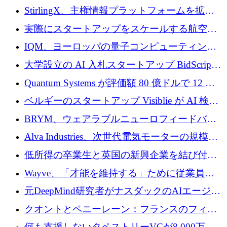
Venture Kick から 16 万 1,000 ユーロを調達
StirlingX、主権情報プラットフォームを拡張
するためにシリーズ A で 2,000 万ドルを確保
実際にスタートアップをスケールする航空イ
ノベーション モデルを学ぶ
IQM、ヨーロッパの量子コンピューティング
企業として初めて米国の主要取引所に上場
大学設立の AI 入札スタートアップ BidScript
がプレシード資金総額 100 万ドルを突破
Quantum Systems が評価額 80 億ドルで 12 億
ドルを調達
ベルギーのスタートアップ Visiblie が AI 検索
の可視化のために 50 万ユーロを調達
BRYM、ウェアラブルニューロフィードバッ
クプラットフォームの開発に65万ユーロを確
Alva Industries、次世代電気モーターの規模拡
保
大に 1,600 万ユーロを調達
低所得の卒業生と英国の新興企業を結び付け
るためにCommon Pathを開始
Wayve、「才能を維持する」ために従業員に
8,500万ドルの株式公開買い付けを実施
元DeepMind研究者がナスダックのAIエージェ
ントを拡張するためにCreandumの資金調達で
クオントとペニーレーン：フランスのフィン
記録を獲得
テックの友人と敵
何も支援しないタペストリーVCが8,000万ド