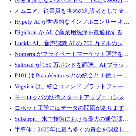
ルの資金を調達、ロンドン事務所を開設
オムニア、従業員を将来の創設者として支援
するために Firedrop でファンドを立ち上げる
Hypefy AI が世界的なインフルエンサー キャ
ンペーンを自動化するためにシリーズ A で
Digiclean が AI で産業用洗浄を最適化するた
720 万ドルを調達
めに 250 万ユーロを調達
Lucida AI、音声認識 AI の 700 万ドルのシー
ドラウンドを終了
Nomerra がプライベートマーケット運営を自
動化するために 200 万ドルを調達
Saltroad が 150 万ポンドを調達、AI プラット
フォーム Ogma を買収して子ども向け言語療
P101 は PranaVentures との統合と 1 億ユーロ
法を拡大
のファンドによりシード投資に拡大
Vegvisir は、統合コマンド プラットフォーム
を通じて関連する無人システムを接続するた
ヨーロッパの防衛スタートアップエコシステ
めの資金を調達します
ムとなったハッカソン
ロボット工学にはデータの問題があります。
Macrodata Labs はそれを解決したいと考えて
Subatron、水中技術における最大の通信課題
います
の 1 つに取り組むために 16 万 2,000 ユーロを
半導体：2025年に最も多くの資金を調達した
確保