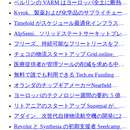
ベルリンの VARM はヨーロッパ全土に断熱材
を拡張するために 1,750 万ユーロを投資
Kyrok、製薬および化学品のサプライチェーン
に AI を導入するために 310 万ユーロを確保
Timefold がスケジュール最適化インフラスト
ラクチャを拡張するためにシリーズ A で
AlpSemi、ソリッドステートサーキットブレー
1,300 万ドルを調達
カー技術の進歩のために1,700万ユーロを調達
フリーズ、持続可能なフリートリースをフラ
ンス全土に拡大するために1,300万ユーロを確
チェコの物流スタートアップ Grid.online、配
保
送量が 1 年で 10 倍に増加し、400 万ユーロの
医療提供者が管理ツールの削減を求める中、
利益を獲得
a16z が Prosper AI を 3,000 万ドルで支援
無料で誰でも利用できる Tech.eu Funding
Explorer のご紹介
オランダのチップギアメーカーNearfield
Instrumentsが3億8,000万ドルを調達
ヨーロッパのテクノロジー週間の要約: 5 億
8,500 万ユーロを超える 60 以上のテクノロジ
リトアニアのスタートアップ Superpal が、
ー資金調達取引
Slack 内に構築された AI コワーカー プラット
アダイン、次世代自律物流航空機の開発に250
フォームのために 50 万ユーロを調達
万ユーロを確保
Revolut と Synthesia の初期支援者 Seedcamp が