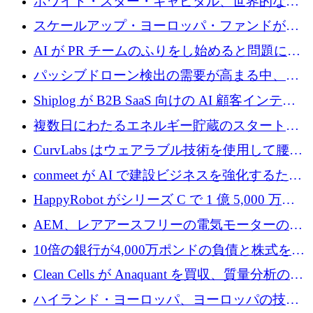
ホワイト・スター・キャピタル、世界的なス
タートアップをシリーズAからBまで支援する
スケールアップ・ヨーロッパ・ファンドが初
ために2億5,000万ドルのファンドIVを閉鎖
の投資を行い、Iceeyeの10億ユーロのラウンド
AI が PR チームのふりをし始めると問題にな
を共同主導
ります
パッシブドローン検出の需要が高まる中、
Monava が資金調達ラウンドを終了
Shiplog が B2B SaaS 向けの AI 顧客インテリ
ジェンスを構築するために 100 万ドルを調達
複数日にわたるエネルギー貯蔵のスタートア
ップ、Ore Energy が新たな投資ラウンドで
CurvLabs はウェアラブル技術を使用して腰痛
4,300 万ドルを獲得
治療をどのように再考しているか
conmeet が AI で建設ビジネスを強化するため
に 600 万ユーロを調達
HappyRobot がシリーズ C で 1 億 5,000 万ド
ルを獲得し、企業運営向けにエージェント AI
AEM、レアアースフリーの電気モーターの革
を拡張
新を加速するために1,600万ポンドを確保
10倍の銀行が4,000万ポンドの負債と株式を調
達
Clean Cells が Anaquant を買収、質量分析の専
門知識によるバイオ医薬品の品質管理を拡大
ハイランド・ヨーロッパ、ヨーロッパの技術