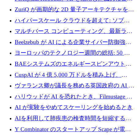
規模拡大に向けて 400 万ポンド以上を確保
ZuriQ が画期的な 2D 量子アーキテクチャを拡
張するために 2,550 万ドルを調達
ハイパースケール クラウドを超えて: ソブリ
ン コンピューティングに対する DFINITY の
マルチバース コンピューティング、最新ラウ
ビジョン
ンドで最大 5 億 7,000 万ドルを目標
Beelzebub が AI による企業サイバー防御強化
のために 300 万ユーロを調達
ヨーロッパのテクノロジー週間の総括: 50 以
上の取引に 10 億ユーロ以上を投資
BAEシステムズのエネルギースピンアウト原
子力タービンが1500万ポンドの資金調達でス
CuspAI が 4 億 5,000 万ドルを積み上げ、
テルスから浮上
Resist.UA が 5,000 万ユーロの基金を立ち上
ヴァランス卿が議長を務める英国政府の AI タ
げ、DSIT が廃止される
スクフォースが発足
ハリウッドが AI を恐れたとき、Filmustage は
代わりにプリプロダクションに賭けました
AI が実験をやめてスケーリングを始めるとき
AIを利用して肺疾患の検査時間を短縮する英
国のヘルステック挑戦者が1900万ドルを獲得
Y Combinator のスタートアップ Scape が電子