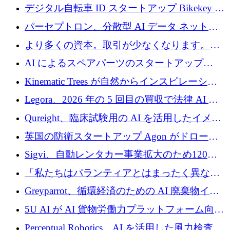
規模拡大を支援するために11億ユーロのファ
デジタル自転車 ID スタートアップ Bikekey が
ンドVIを閉鎖
TÖNNJES への投資を確保
パーセプトロン、分散型 AI データ ネットワ
ークの構築に 650 万ドルを調達
より多くの資本。取引が少なくなります。
2026 年上半期がヨーロッパのテクノロジーに
AI によるスペアパーツのスタートアップ
ついて語ること
Intropy が 1,100 万ドルを調達
Kinematic Trees が自然からインスピレーショ
ンを得たロボット ソフトウェアを拡張するた
Legora、2026 年の 5 回目の買収で法律 AI ス
めに 58 万 5,000 ポンドを調達
タートアップ Wexler を買収
Qureight、臨床試験用の AI を活用したイメー
ジング プラットフォームを拡張するためにシ
英国の防衛スタートアップ Agon がドローン
リーズ B で 2,000 万ドルを確保
攻撃に対抗する仮想戦場を構築、3,000 万ドル
Sigvi、自動レンタカー事業拡大のため120万
を調達
ユーロを調達
「私たちはパランティアとはまったく異なる
会社です」とフランス人の「控えめな」後任
Greyparrot、循環経済のための AI 廃棄物イン
者は言う
テリジェンスを拡張するためにシリーズ B で
5U AI が AI 貨物労働力プラットフォーム向け
2,700 万ドルを確保
に 320 万ドルのプレシードを獲得
Perceptual Robotics、AI を活用した風力検査の