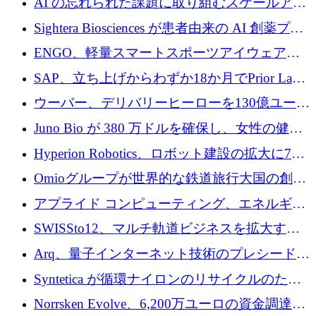
AI の忘れられた課題に取り組むスケールアッ
銀行を立ち上げる
プを実現: カメラロール
Sightera Biosciences が患者由来の AI 創薬プラ
ットフォームを拡大するために 300 万ユーロ
ENGO、軽量スマートスポーツアイウェアの
のプレシードをクローズ
進歩のために510万ユーロを調達
SAP、立ち上げからわずか18か月でPrior Labs
を10億ユーロ以上の契約で買収
ウーバー、デリバリーヒーローを130億ユーロ
の契約で買収、99か国にまたがるプラットフ
Juno Bio が 380 万ドルを確保し、女性の健康
ォームを構築
専用の初のシーケンスラボを開設
Hyperion Robotics、ロボット建設の拡大に740
万ドルを確保
Omioグループが世界的な鉄道旅行大国の創設
を目指してRail Europeを買収
アプライド コンピューティング、エネルギー
向け基盤 AI の拡張に 2,000 万ドルを調達
SWISSto12、マルチ軌道ビジネスを拡大する
ためにシリーズCで7,000万ドルを調達
Arq、量子インターネット技術のプレシードと
して140万ドルを確保
Syntetica が循環ナイロンのリサイクルのため
にシリーズ A で 3,000 万ドルを調達
Norrsken Evolve、6,200万ユーロの資金調達