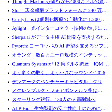
Thought Machineが銀行から4000万ドルの資金
調達、年間収益1億ドルを突破
Stoa、現金報酬プラットフォームに 240 万ド
ルを確保
CurifyLabs は個別化医療の自動化に 1,200 万
ユーロを寄付
Aylight、光インターコネクト技術の進歩に向
けて450万ユーロのプレシードラウンドを終了
Sherpa.ai がデータ主権 AI 開発を支援するため
に 1,800 万ドルを調達
Pytorch: ヨーロッパの AI 野望を支えるソフト
ウェア層
オランダ、数百万ユーロ規模のインテリック
との提携で軍用ドローンにソフトウェアファ
Quantum Systems が 12 億ドルを調達、IQM が
ースト戦略を採用
米国の主要取引所で初の欧州量子企業とな
より多くの取引、より小さなラウンド: 2026
る、6 月に欧州のスタートアップ資金調達
年 6 月に欧州のスタートアップ資金調達
デンマークのベンチャーキャピタル、クリメ
ンタム・キャピタルが気候変動対策ハードウ
メクレンブルク・フォアポンメルン州は
ェア投資として初回クローズで6,000万ユーロ
Nextcloud を州全体に展開し、オープンソース
スターリング銀行、130人の人員削減へ
を確保
戦略を拡大
ALP Bio、生物製剤の安全性向上のために