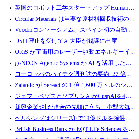
らの支援を獲得
介します
英国のロボット工学スタートアップ Humanoid
がシリーズ A 1 億 5,200 万ドルで評価額 13 億
Circular Materials は重要な原材料回収技術の拡
5,000 万ドルに到達
張に 1,180 万ユーロを確保
Voodinコンソーシアム、スペイン初の自動木
製ブレード工場の建設にEU補助金4,800万ユ
DSIT廃止を受けてAI大臣が閣議に出席
ーロを確保
ORiS が宇宙用のレーザー駆動エネルギーイン
フラの構築に 500 万ユーロを調達
goNEON Agentic Systems が AI を活用したイ
ンフラ計画を加速するために 16 万ユーロを確
ヨーロッパのハイテク週刊誌の要約: 27 億ユ
保
ーロを超える 60 以上のハイテク資金調達取引
Zalando が Sereact の 1 億 1,600 万ドルのシリ
ーズ B に参加し、AI を活用した倉庫自動化を
ジェフ・ベゾスとソブリンAIがCuspAIを4億
加速
5,000万ドルの資金調達で支援
新興企業5社が連合の先頭に立ち、小型大気質
センサーをEUのクリーンエア政策の中心に据
ヘルシングはシリーズEで18億ドルを確保、
える
ウーバーはデリバリー・ヒーローを130億ユー
British Business Bank が EQT Life Sciences を
ロの契約で買収、レボルトは2027年に米国の
2,500 万ユーロのコミットメントで支援