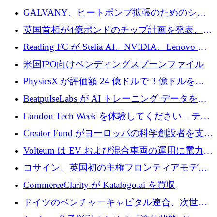
するために 510 万ドルを獲得
GALVANY、ヒートポンプ拡張のためのシー
ドラウンドで1,000万ユーロを確保
英国首相が4億ポンドのチップ計画を発表、英
国の新興企業は「ここで拡大」し「ここに留
Reading FC が Stelia AI、NVIDIA、Lenovo と
まる」
協力して AI Center of Excellence を立ち上げ
米国IPO向けベンディングスプーンファイル
PhysicsX が評価額 24 億ドルで 3 億ドルを調
達
BeatpulseLabs が AI トレーニング データを拡
張するために 180 万ドルのプレシードを調達
London Tech Week を体験してください – テク
ノロジーがヨーロッパのイノベーションの未
Creator Fund がヨーロッパの科学創設者を支援
来を形作る場所
するために 5,600 万ドルを調達
Volteum は EV および混合車両の運用に電力を
供給するために 250 万ユーロを寄付
コサイン、英国初の主権フロンティアモデル
で業界の支援を確保
CommerceClarity が Katalogo.ai を買収
ドイツのベンチャーキャピタル連合、次世代
スタートアップの成長に向けて機関投資家へ