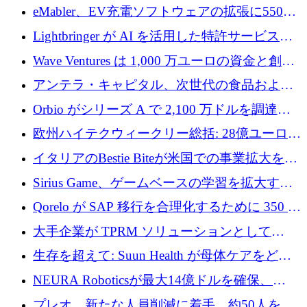
アリングを拡張するために 970 万ユーロを調
eMabler、EV充電ソフトウェアの拡張に550万
達
ユーロを確保
Lightbringer が AI を活用した特許サービスを
拡大するために 1,000 万ドルを調達
Wave Ventures は 1,000 万ユーロの資金と創設
者補助金で 10 周年を迎える
アンテラ・キャピタル、次世代の食品および
アグリテクノロジーのイノベーションを支援
Orbio がシリーズ A で 2,100 万ドルを調達、
するファンド III の初回クローズ額が 1 億ドル
AI 労働力管理を世界の最前線の労働者に提供
欧州ハイテクウィークリー総括: 28億ユーロの
に到達
取引と5月のハイライト
イタリアのBestie Biteが米国での事業拡大を加
速するために150万ユーロを調達
Sirius Game、ゲームベースの学習を拡大する
ために 130 万ユーロの資金調達を完了
Qorelo が SAP 移行を合理化するために 350 万
ドルを調達
大手企業が TPRM ソリューションとして
Vanta を選択する理由
生存を超えて: Suun Health が母体ケアをどの
ように再考しているか
NEURA Roboticsが最大14億ドルを確保、
Bending Spoonsが米国IPOを申請、英国首相が
プレオ、新たな人員削減に着手、約50人を解