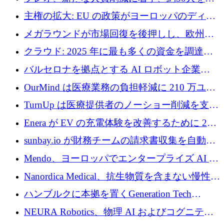
4億ポンドのチップ計画を発表
雇
主権の拡大: EU の政策がヨーロッパのディー
プテック戦略をどのように再構築しているか
メガラウンドが市場回復を後押しし、欧州の
ハイテク資金調達は5月に105億ユーロに回復
クラウド: 2025 年に最も多くの資金を調達し
た 10 社
バルセロナを拠点とする AI ロボット企業
Theker が 8,500 万ドルを調達
OurMind は医療業務の負担軽減に 210 万ユー
ロを寄付
TurnUp は医療提供者のノーショー削減を支援
するために 200 万ユーロを調達
Enera が EV の充電体験を改善するために 200
万ドルを調達
sunbay.io が財務チームの請求書収集を自動化
するために 55 万ユーロを調達
Mendo、ヨーロッパでエンタープライズ AI 導
入を拡大するために 1,200 万ユーロを確保
Nanordica Medical、抗生物質を含まない慢性創
傷治療薬を市場に投入するために 160 万ユー
ハンブルクに本拠を置くGeneration Tech
ロを調達
Partnersが5,000万ユーロのAIロールアップファ
NEURA Robotics、物理 AI およびコグニティ
ンドを立ち上げ