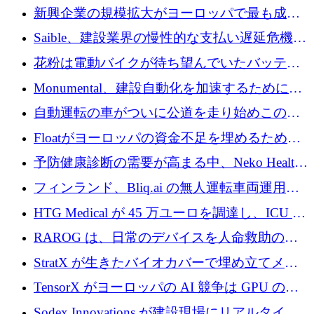
後、アムステルダムに根を張る
新興企業の規模拡大がヨーロッパで最も成功
した創業者を生み出す、アントラー氏が発見
Saible、建設業界の慢性的な支払い遅延危機に
対処するために 290 万ポンドを調達
花粉は電動バイクが待ち望んでいたバッテリ
ー交換ネットワークを構築している
Monumental、建設自動化を加速するためにシ
リーズ B で 3,200 万ドルを確保
自動運転の車がついに公道を走り始めこの国
が世界をリードしようとしている
Floatがヨーロッパの資金不足を埋めるために
シリーズAで450万ユーロを調達
予防健康診断の需要が高まる中、Neko Health
が 7 億ドルを調達
フィンランド、Bliq.ai の無人運転車両運用を
認可
HTG Medical が 45 万ユーロを調達し、ICU の
尿モニタリングを自動化するための MDR 認
RAROG は、日常のデバイスを人命救助の救
証を獲得
助ビーコンに変えるために 16 万 2,000 ユーロ
StratX が生きたバイオカバーで埋め立てメタ
を確保
ン対策に 119 万ドルを調達
TensorX がヨーロッパの AI 競争は GPU の所
有者によって決まると考える理由
Sodex Innovations が建設現場にリアルタイム