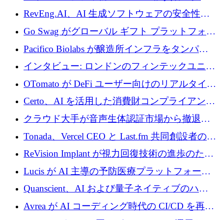
に400万ポンドを投資
RevEng.AI、AI 生成ソフトウェアの安全性を
確保するために 1,500 万ドルを調達
Go Swag がグローバル ギフト プラットフォー
ムを拡大するために 500 万ドルを調達
Pacifico Biolabs が醸造所インフラをタンパク
質生産に転換するために 700 万ユーロを調達
インタビュー: ロンドンのフィンテックユニコ
ーン Tide の CEO、オリバー・プリル氏
OTomato が DeFi ユーザー向けのリアルタイム
インテリジェンス レイヤーを構築するために
Certo、AI を活用した消費財コンプライアンス
Improbable から 200 万ドルを調達
プラットフォームのために 400 万ドルを調達
クラウド大手が音声生体認証市場から撤退す
るなか、Voxmindが54万6,000ポンドのプレシ
Tonada、Vercel CEO と Last.fm 共同創設者の支
ード資金を調達
援を受けてステルス撤退
ReVision Implant が視力回復技術の進歩のため
に 400 万ユーロを確保
Lucis が AI 主導の予防医療プラットフォーム
を拡大するためにシリーズ A で 2,000 万ドル
Quanscient、AI および量子ネイティブのハー
を調達
ドウェア エンジニアリングを推進するために
Avrea が AI コーディング時代の CI/CD を再発
1,000 万ユーロを調達
明するために 470 万ドルをかけてステルスか