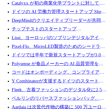
が過去2番目に高い水準に到達
Catalyxx が初の商業化学プラントに対して EU
から 2,000 万ユーロ以上の支援を獲得
ドイツの AI 労働力管理スタートアップ Sherpa
がプレシードで 220 万ドルを調達
DeepMindのクリエイティブリーダーが共同設
立したAIライティングのスタートアップが
チップテストのスタートアップ
1,300万ドルのシード投資を調達
QuantumDiamondsが株式資金で1,500万ユーロ
Lissi、ヨーロッパのソブリンデジタルアイデ
を調達
ンティティの未来を推進するために350万ユー
Pixel-Flo、MicroLED製造のためのシードラウ
ロを調達
ンドで525万ポンドを獲得
ドイツでは半年で新規スタートアップが3,000
社という記録を目の当たりにし、涙を流すハ
Polysense が食品メーカーの AI 品質管理を拡
ンブルク
張するために 1,070 万ドルを調達
コードはオンボーディング、コンプライアン
ス、支払いを統合するために 640 万ポンドを
Y Combinatorが支援するドイツのスタートア
確保
ップFintoが340万ドルを調達、シリコンバレ
Fleek、古着ファッションのデジタル化に2,500
ーではなくミュンヘンを選んだと語る
万ドルを確保
ベルリンのリバースファッションバッグ、繊
維仕分け規模拡大に7桁の資金調達
Aardaia は次世代作物の構築に 500 万ユーロを