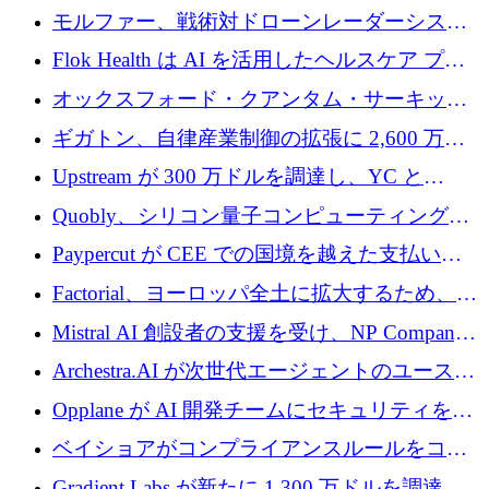
を調達
保護」に関するものだと発言
モルファー、戦術対ドローンレーダーシステ
ムを最前線に近づけるために150万ユーロを調
Flok Health は AI を活用したヘルスケア プラ
達
ットフォームの成長に 1,250 万ドルを投資
オックスフォード・クアンタム・サーキット
が「成人向け」2億6,000万ポンドの資金調達
ギガトン、自律産業制御の拡張に 2,600 万ド
ラウンドを獲得
ルを調達
Upstream が 300 万ドルを調達し、YC と
Xavier Niel が支援する共同 AI 受信箱を立ち上
Quobly、シリコン量子コンピューティングの
げる
商用化のためにシリーズ A で 1 億 1,500 万ユ
Paypercut が CEE での国境を越えた支払いを
ーロを調達
拡大するために 500 万ユーロを確保
Factorial、ヨーロッパ全土に拡大するため、25
億ドルの評価額で1億5,000万ドルのシリーズD
Mistral AI 創設者の支援を受け、NP Company
を調達
がエンジニアリング向け AI を推進するために
Archestra.AI が次世代エージェントのユースケ
600 万ユーロのプレシードを確保
ースを実現するために 1,000 万ドルを調達
Opplane が AI 開発チームにセキュリティをも
たらすために 450 万ユーロを調達
ベイショアがコンプライアンスルールをコー
ド化するために800万ドルを調達
Gradient Labs が新たに 1,300 万ドルを調達