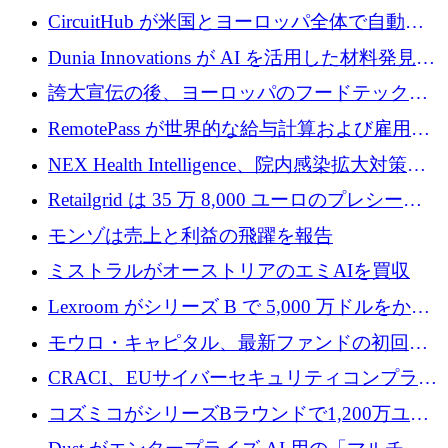
リード
クチャ インテリジェンス向けに 300 万ドルの
CircuitHub が米国とヨーロッパ全体で自動電
プレシードを確保
子機器製造を拡大するために 2,800 万ドルを
Dunia Innovations が AI を活用した材料発見を
調達
産業化するために 2 億 8,000 万ユーロのベル
誇大宣伝の後、ヨーロッパのフードテックセ
リン GigaLab を発表
クターはファンダメンタルズを中心に再構築
RemotePass が世界的な給与計算および雇用プ
中
ラットフォームを拡大するために 1,740 万ド
NEX Health Intelligence、院内感染拡大対策に
ルを調達
100万ユーロを確保
Retailgrid は 35 万 8,000 ユーロのプレシード
ラウンドで小売業のスプレッドシートをター
モンゾは売上と利益の飛躍を報告
ゲットにしています
ミストラルがオーストリアのエミAIを買収
Lexroom がシリーズ B で 5,000 万ドルをかけ
てヨーロッパ大陸法用の法律 AI を構築
モウロ・キャピタル、最新ファンドの初回ク
ローズで4億ドルを確保
CRACI、EUサイバーセキュリティコンプライ
アンスプラットフォームのために140万ユーロ
コズミコがシリーズBラウンドで1,200万ユー
を調達
ロを調達