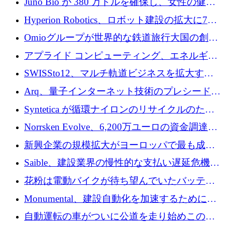
Juno Bio が 380 万ドルを確保し、女性の健康
ォームを構築
専用の初のシーケンスラボを開設
Hyperion Robotics、ロボット建設の拡大に740
万ドルを確保
Omioグループが世界的な鉄道旅行大国の創設
を目指してRail Europeを買収
アプライド コンピューティング、エネルギー
向け基盤 AI の拡張に 2,000 万ドルを調達
SWISSto12、マルチ軌道ビジネスを拡大する
ためにシリーズCで7,000万ドルを調達
Arq、量子インターネット技術のプレシードと
して140万ドルを確保
Syntetica が循環ナイロンのリサイクルのため
にシリーズ A で 3,000 万ドルを調達
Norrsken Evolve、6,200万ユーロの資金調達
後、アムステルダムに根を張る
新興企業の規模拡大がヨーロッパで最も成功
した創業者を生み出す、アントラー氏が発見
Saible、建設業界の慢性的な支払い遅延危機に
対処するために 290 万ポンドを調達
花粉は電動バイクが待ち望んでいたバッテリ
ー交換ネットワークを構築している
Monumental、建設自動化を加速するためにシ
リーズ B で 3,200 万ドルを確保
自動運転の車がついに公道を走り始めこの国