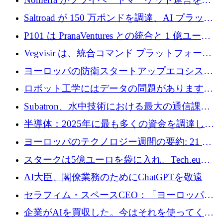
動化するために 200 万ドルを調達
Saltroad が 150 万ポンドを調達、AI プラット
フォーム Ogma を買収して子ども向け言語療
P101 は PranaVentures との統合と 1 億ユーロ
法を拡大
のファンドによりシード投資に拡大
Vegvisir は、統合コマンド プラットフォーム
を通じて関連する無人システムを接続するた
ヨーロッパの防衛スタートアップエコシステ
めの資金を調達します
ムとなったハッカソン
ロボット工学にはデータの問題があります。
Macrodata Labs はそれを解決したいと考えて
Subatron、水中技術における最大の通信課題
います
の 1 つに取り組むために 16 万 2,000 ユーロを
半導体：2025年に最も多くの資金を調達した
確保
10社
ヨーロッパのテクノロジー週間の要約: 21 億
ユーロの取引と Tech.eu Funding Explorer
スタークは5億ユーロを袋に入れ、Tech.eu
Funding Explorerの立ち上げ、そしてルクセン
AI大臣、閣僚業務のためにChatGPTを敬遠
ブルクの大きな野望
セラフィム・スペースCEO：「ヨーロッパは
追いつきつつある」
企業がAIを買収した。今はそれを使ってくれ