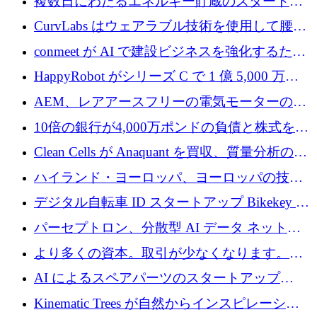
複数日にわたるエネルギー貯蔵のスタートア
ップ、Ore Energy が新たな投資ラウンドで
CurvLabs はウェアラブル技術を使用して腰痛
4,300 万ドルを獲得
治療をどのように再考しているか
conmeet が AI で建設ビジネスを強化するため
に 600 万ユーロを調達
HappyRobot がシリーズ C で 1 億 5,000 万ド
ルを獲得し、企業運営向けにエージェント AI
AEM、レアアースフリーの電気モーターの革
を拡張
新を加速するために1,600万ポンドを確保
10倍の銀行が4,000万ポンドの負債と株式を調
達
Clean Cells が Anaquant を買収、質量分析の専
門知識によるバイオ医薬品の品質管理を拡大
ハイランド・ヨーロッパ、ヨーロッパの技術
規模拡大を支援するために11億ユーロのファ
デジタル自転車 ID スタートアップ Bikekey が
ンドVIを閉鎖
TÖNNJES への投資を確保
パーセプトロン、分散型 AI データ ネットワ
ークの構築に 650 万ドルを調達
より多くの資本。取引が少なくなります。
2026 年上半期がヨーロッパのテクノロジーに
AI によるスペアパーツのスタートアップ
ついて語ること
Intropy が 1,100 万ドルを調達
Kinematic Trees が自然からインスピレーショ