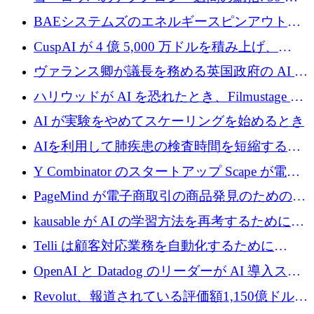
上の取引に 10 億ユーロ以上を投資
BAEシステムズのエネルギースピンアウト原
子力タービンが1500万ポンドの資金調達でス
CuspAI が 4 億 5,000 万ドルを積み上げ、
テルスから浮上
Resist.UA が 5,000 万ユーロの基金を立ち上
ヴァランス卿が議長を務める英国政府の AI タ
げ、DSIT が廃止される
スクフォースが発足
ハリウッドが AI を恐れたとき、Filmustage は
代わりにプリプロダクションに賭けました
AI が実験をやめてスケーリングを始めるとき
AIを利用して肺疾患の検査時間を短縮する英
国のヘルステック挑戦者が1900万ドルを獲得
Y Combinator のスタートアップ Scape が電子
メールを再考するために 320 万ドルを調達し
PageMind が電子商取引の商品発見のための
てステルスから浮上
AI を拡張するために 120 万ユーロを調達
kausable が AI の学習方法を再考するために
1,200 万ユーロを調達
Telli は顧客対応業務を自動化するために
1,500 万ドルのシードを確保
OpenAI と Datadog のリーダーが AI 導入スタ
ートアップ Arrakis を支援
Revolut、報道されている評価額1,150億ドルで