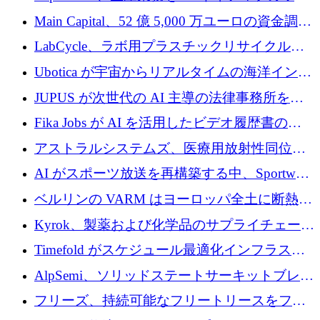
クフロー層に変えるために 260 万ドルを確保
Main Capital、52 億 5,000 万ユーロの資金調達
でエンタープライズ ソフトウェアの開発を倍
LabCycle、ラボ用プラスチックリサイクルシ
増
ステムを商業化し、焼却廃棄物を削減するた
Ubotica が宇宙からリアルタイムの海洋インテ
めに43万ポンドを確保
リジェンスを拡張するために 1,100 万ドルを
JUPUS が次世代の AI 主導の法律事務所を強
調達
化するために 1,300 万ユーロを調達
Fika Jobs が AI を活用したビデオ履歴書のた
めに 400 万ドルを調達
アストラルシステムズ、医療用放射性同位元
素の世界的な不足に対処するために2,300万ポ
AI がスポーツ放送を再構築する中、Sportway
ンドを調達
が 2,000 万ユーロを調達
ベルリンの VARM はヨーロッパ全土に断熱材
を拡張するために 1,750 万ユーロを投資
Kyrok、製薬および化学品のサプライチェーン
に AI を導入するために 310 万ユーロを確保
Timefold がスケジュール最適化インフラスト
ラクチャを拡張するためにシリーズ A で
AlpSemi、ソリッドステートサーキットブレー
1,300 万ドルを調達
カー技術の進歩のために1,700万ユーロを調達
フリーズ、持続可能なフリートリースをフラ
ンス全土に拡大するために1,300万ユーロを確