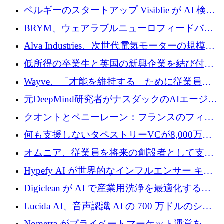
ドルを調達
ベルギーのスタートアップ Visiblie が AI 検索
の可視化のために 50 万ユーロを調達
BRYM、ウェアラブルニューロフィードバッ
クプラットフォームの開発に65万ユーロを確
Alva Industries、次世代電気モーターの規模拡
保
大に 1,600 万ユーロを調達
低所得の卒業生と英国の新興企業を結び付け
るためにCommon Pathを開始
Wayve、「才能を維持する」ために従業員に
8,500万ドルの株式公開買い付けを実施
元DeepMind研究者がナスダックのAIエージェ
ントを拡張するためにCreandumの資金調達で
クオントとペニーレーン：フランスのフィン
記録を獲得
テックの友人と敵
何も支援しないタペストリーVCが8,000万ド
ルの資金を調達、ロンドン事務所を開設
オムニア、従業員を将来の創設者として支援
するために Firedrop でファンドを立ち上げる
Hypefy AI が世界的なインフルエンサー キャ
ンペーンを自動化するためにシリーズ A で
Digiclean が AI で産業用洗浄を最適化するた
720 万ドルを調達
めに 250 万ユーロを調達
Lucida AI、音声認識 AI の 700 万ドルのシー
ドラウンドを終了
Nomerra がプライベートマーケット運営を自