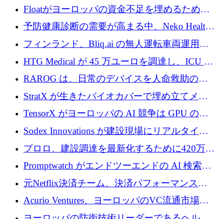
が世界をリードしようとしている
Floatがヨーロッパの資金不足を埋めるために
シリーズAで450万ユーロを調達
予防健康診断の需要が高まる中、Neko Health
が 7 億ドルを調達
フィンランド、Bliq.ai の無人運転車両運用を
認可
HTG Medical が 45 万ユーロを調達し、ICU の
尿モニタリングを自動化するための MDR 認
RAROG は、日常のデバイスを人命救助の救
証を獲得
助ビーコンに変えるために 16 万 2,000 ユーロ
StratX が生きたバイオカバーで埋め立てメタ
を確保
ン対策に 119 万ドルを調達
TensorX がヨーロッパの AI 競争は GPU の所
有者によって決まると考える理由
Sodex Innovations が建設現場にリアルタイム
のインテリジェンスをもたらすために 400 万
プロロ、建設調達を最新化するために420万ポ
ユーロを確保
ンドを調達
Promptwatch がエンドツーエンドの AI 検索最
適化プラットフォームを拡張するために 600
元Netflix決済チーム、決済パフォーマンスプ
万ユーロを調達
ラットフォームNopanのためにこれまでに720
Acurio Ventures、ヨーロッパのVC流通市場の
万ユーロを調達
流動性を解放するために1億1,500万ユーロの
ヨーロッパの防衛技術リーダーであるヘルシ