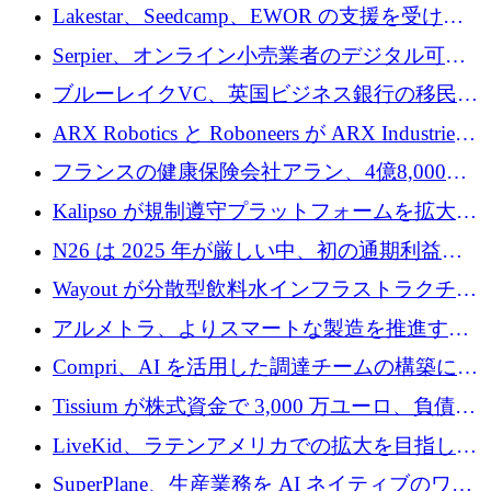
る人々が必要です
Lakestar、Seedcamp、EWOR の支援を受け、
SE3 が自律システム用の空間 AI プラットフォ
Serpier、オンライン小売業者のデジタル可視
ームを発表
性向上を支援するために 140 万ユーロを調達
ブルーレイクVC、英国ビジネス銀行の移民主
導スタートアップ支援で初のファンド獲得に
ARX Robotics と Roboneers が ARX Industries
迫る
を設立し、無人地上車両の生産を拡大
フランスの健康保険会社アラン、4億8,000万
ユーロの資金調達ラウンドで合意
Kalipso が規制遵守プラットフォームを拡大す
るために 320 万ドルを調達
N26 は 2025 年が厳しい中、初の通期利益を
達成
Wayout が分散型飲料水インフラストラクチャ
プラットフォームを拡張するために 242 万ユ
アルメトラ、よりスマートな製造を推進する
ーロを調達
ためにシリーズ A で 1,630 万ユーロを確保
Compri、AI を活用した調達チームの構築に
320 万ユーロを確保
Tissium が株式資金で 3,000 万ユーロ、負債で
3,000 万ユーロを調達
LiveKid、ラテンアメリカでの拡大を目指して
Aldea を買収
SuperPlane、生産業務を AI ネイティブのワー