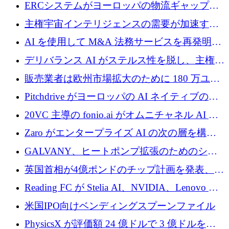
Aavuus が、スペースデブリ追跡に取り組むプ
ERCシステムがヨーロッパの物流ギャップを
レシード資金を獲得
埋めるために設計された重量物運搬用eVTOL
主権宇宙インテリジェンスの需要が加速する
であるVictorを発表
中、ICEYEは評価額100億ユーロ以上で4億
AI を使用して M&A 法務サービスを再発明す
5,000万ユーロを調達
るために 110 万ユーロを適切に確保
デリバランス AI がステルス性を脱し、主権の
あるエンタープライズ AI を強化
販売業者は欧州市場拡大のために 180 万ユー
ロを確保
Pitchdrive がヨーロッパの AI ネイティブの創
業者を支援するために 6,000 万ユーロを調達
20VC 主導の fonio.ai がオムニチャネル AI プ
ラットフォームのために 1,700 万ドルを調達
Zaro がエンタープライズ AI の次の層を構築
するために 510 万ドルを獲得
GALVANY、ヒートポンプ拡張のためのシー
ドラウンドで1,000万ユーロを確保
英国首相が4億ポンドのチップ計画を発表、英
国の新興企業は「ここで拡大」し「ここに留
Reading FC が Stelia AI、NVIDIA、Lenovo と
まる」
協力して AI Center of Excellence を立ち上げ
米国IPO向けベンディングスプーンファイル
PhysicsX が評価額 24 億ドルで 3 億ドルを調