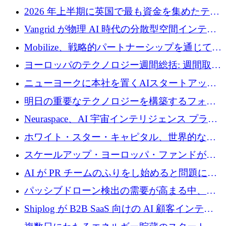
2026 年上半期に英国で最も資金を集めたテク
ノロジー企業
Vangrid が物理 AI 時代の分散型空間インテリ
ジェンス ネットワークを構築するために 900
Mobilize、戦略的パートナーシップを通じて通
万ドルのシードを調達
信ソフトウェア会社を拡大するための投資部
ヨーロッパのテクノロジー週間総括: 週間取引
門を立ち上げる
額 8 億 7,800 万ユーロと 2026 年上半期の主要
ニューヨークに本社を置くAIスタートアップ
トレンド
Modal Labsがロンドンオフィスを開設
明日の重要なテクノロジーを構築するフォト
ニクスのスケールアップに対応する
Neuraspace、AI 宇宙インテリジェンス プラッ
トフォームの拡大に 1,560 万ユーロを投資
ホワイト・スター・キャピタル、世界的なス
タートアップをシリーズAからBまで支援する
スケールアップ・ヨーロッパ・ファンドが初
ために2億5,000万ドルのファンドIVを閉鎖
の投資を行い、Iceeyeの10億ユーロのラウンド
AI が PR チームのふりをし始めると問題にな
を共同主導
ります
パッシブドローン検出の需要が高まる中、
Monava が資金調達ラウンドを終了
Shiplog が B2B SaaS 向けの AI 顧客インテリ
ジェンスを構築するために 100 万ドルを調達