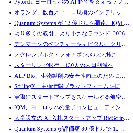
Pytorch: ヨーロッパの AI 野望を支えるソフト
ウェア層
オランダ、数百万ユーロ規模のインテリック
との提携で軍用ドローンにソフトウェアファ
Quantum Systems が 12 億ドルを調達、IQM が
ースト戦略を採用
米国の主要取引所で初の欧州量子企業とな
より多くの取引、より小さなラウンド: 2026
る、6 月に欧州のスタートアップ資金調達
年 6 月に欧州のスタートアップ資金調達
デンマークのベンチャーキャピタル、クリメ
ンタム・キャピタルが気候変動対策ハードウ
メクレンブルク・フォアポンメルン州は
ェア投資として初回クローズで6,000万ユーロ
Nextcloud を州全体に展開し、オープンソース
スターリング銀行、130人の人員削減へ
を確保
戦略を拡大
ALP Bio、生物製剤の安全性向上のために
Venture Kick から 16 万 1,000 ユーロを調達
StirlingX、主権情報プラットフォームを拡張
するためにシリーズ A で 2,000 万ドルを確保
実際にスタートアップをスケールする航空イ
ノベーション モデルを学ぶ
IQM、ヨーロッパの量子コンピューティング
企業として初めて米国の主要取引所に上場
大学設立の AI 入札スタートアップ BidScript
がプレシード資金総額 100 万ドルを突破
Quantum Systems が評価額 80 億ドルで 12 億