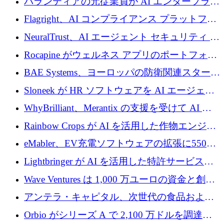
パランティアの元従業員が AI エンタープライ
ズ スタートアップの Conduct に 6,000 万ドル
Flagright、AI コンプライアンス プラットフォ
を調達
ームを拡張するためにシリーズ A で 1,250 万
NeuralTrust、AI エージェント セキュリティ プ
ドルを確保
ラットフォームの拡張に 2,000 万ドルを調達
Rocapine がウェルネス アプリのポートフォリ
オを拡大するためにシリーズ A で 1,300 万ド
BAE Systems、ヨーロッパの防衛関連スタート
ルを調達
アップの規模拡大を支援するために 5,000 万
Sloneek が HR ソフトウェアを AI エージェン
ユーロの支援を開始
トに変えるために 600 万ドルを調達
WhyBrilliant、Merantix の支援を受けて AI 求
人マッチングを拡大するために 100 万ユーロ
Rainbow Crops が AI を活用した作物エンジニ
を調達
アリングを拡張するために 970 万ユーロを調
eMabler、EV充電ソフトウェアの拡張に550万
達
ユーロを確保
Lightbringer が AI を活用した特許サービスを
拡大するために 1,000 万ドルを調達
Wave Ventures は 1,000 万ユーロの資金と創設
者補助金で 10 周年を迎える
アンテラ・キャピタル、次世代の食品および
アグリテクノロジーのイノベーションを支援
Orbio がシリーズ A で 2,100 万ドルを調達、
するファンド III の初回クローズ額が 1 億ドル