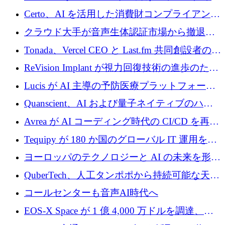
インテリジェンス レイヤーを構築するために
Certo、AI を活用した消費財コンプライアンス
Improbable から 200 万ドルを調達
プラットフォームのために 400 万ドルを調達
クラウド大手が音声生体認証市場から撤退す
るなか、Voxmindが54万6,000ポンドのプレシ
Tonada、Vercel CEO と Last.fm 共同創設者の支
ード資金を調達
援を受けてステルス撤退
ReVision Implant が視力回復技術の進歩のため
に 400 万ユーロを確保
Lucis が AI 主導の予防医療プラットフォーム
を拡大するためにシリーズ A で 2,000 万ドル
Quanscient、AI および量子ネイティブのハー
を調達
ドウェア エンジニアリングを推進するために
Avrea が AI コーディング時代の CI/CD を再発
1,000 万ユーロを調達
明するために 470 万ドルをかけてステルスか
Tequipy が 180 か国のグローバル IT 運用を自
ら浮上
動化するために 300 万ユーロ以上を調達
ヨーロッパのテクノロジーと AI の未来を形作
る: イノベーション リーダーが Nexus
QuberTech、人工タンポポから持続可能な天然
Luxembourg 2026 に集まる理由
ゴムを開発するために 340 万ポンドを調達
コールセンターも音声AI時代へ
EOS-X Space が 1 億 4,000 万ドルを調達、
Mistral が Emmi AI を買収、Bliq がエストニア