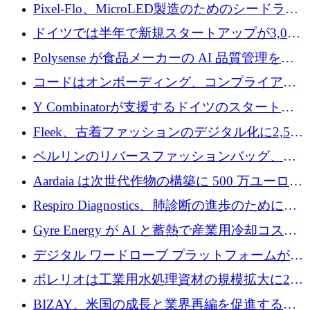
ンティティの未来を推進するために350万ユー
Pixel-Flo、MicroLED製造のためのシードラウ
ロを調達
ンドで525万ポンドを獲得
ドイツでは半年で新規スタートアップが3,000
社という記録を目の当たりにし、涙を流すハ
Polysense が食品メーカーの AI 品質管理を拡
ンブルク
張するために 1,070 万ドルを調達
コードはオンボーディング、コンプライアン
ス、支払いを統合するために 640 万ポンドを
Y Combinatorが支援するドイツのスタートア
確保
ップFintoが340万ドルを調達、シリコンバレ
Fleek、古着ファッションのデジタル化に2,500
ーではなくミュンヘンを選んだと語る
万ドルを確保
ベルリンのリバースファッションバッグ、繊
維仕分け規模拡大に7桁の資金調達
Aardaia は次世代作物の構築に 500 万ユーロを
寄付
Respiro Diagnostics、肺診断の進歩のために
100 万ポンドを確保
Gyre Energy が AI と蓄熱で産業用冷却コスト
を削減するために 130 万ドルを調達
デジタル ワードローブ プラットフォームが
1,000 万人のユーザーに到達し、Whering が
ポレリオは工業用水処理資材の規模拡大に240
700 万ドルを獲得
万ユーロを確保
BIZAY、米国の成長と業界再編を促進するた