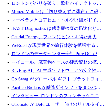
用の AI エージェントを構築するために 200
ロンドンがパリを破り、欧州ハイテクトップ
万ユーロを調達
の座を奪還
Monzo Mobile は「切り替えずに滞在」に報酬
を与える
マーベラスとヨアヒム・ヘルツ財団がドイツ
の商業化ギャップを埋めるために2,000万ユー
iFAST Diagnostics は感染症検査の迅速化と抗
ロのディープテック基金を立ち上げる
菌薬耐性への取り組みに 500 万ポンドを寄付
Caudal Energy、フィンにヒントを得た潮力発
電技術の規模拡大に向けて 430 万ポンドを調
WeRoad が現実世界の旅行体験を拡張するた
達
めに 5,800 万ドルを獲得
ロンドンのデータセンター会社 Pure DC が欧
州と中東の拡張に 27 億ドルを確保
マイコール、廃棄物ベースの建設資材の拡大
に400万ポンドを投資
RevEng.AI、AI 生成ソフトウェアの安全性を
確保するために 1,500 万ドルを調達
Go Swag がグローバル ギフト プラットフォー
ムを拡大するために 500 万ドルを調達
Pacifico Biolabs が醸造所インフラをタンパク
質生産に転換するために 700 万ユーロを調達
インタビュー: ロンドンのフィンテックユニコ
ーン Tide の CEO、オリバー・プリル氏
OTomato が DeFi ユーザー向けのリアルタイム