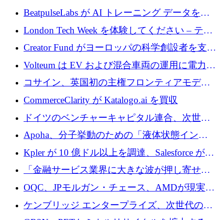
達
BeatpulseLabs が AI トレーニング データを拡
張するために 180 万ドルのプレシードを調達
London Tech Week を体験してください – テク
ノロジーがヨーロッパのイノベーションの未
Creator Fund がヨーロッパの科学創設者を支援
来を形作る場所
するために 5,600 万ドルを調達
Volteum は EV および混合車両の運用に電力を
供給するために 250 万ユーロを寄付
コサイン、英国初の主権フロンティアモデル
で業界の支援を確保
CommerceClarity が Katalogo.ai を買収
ドイツのベンチャーキャピタル連合、次世代
スタートアップの成長に向けて機関投資家へ
Apoha、分子挙動のための「液体状態インテ
の資本シフトを呼びかけ
リジェンス」を構築するために3,600万ドルを
Kpler が 10 億ドル以上を調達、Salesforce が
かけてステルス状態から出現
Contentful を買収、Built in Europe キャンペー
「金融サービス業界に大きな波が押し寄せて
ンを開始
いる」と「欧州初のAIネイティブ銀行」のボ
OQC、JPモルガン・チェース、AMDが現実世
スが語る
界のフィンテック・アプリケーションを探索
ケンブリッジ エンタープライズ、次世代のデ
するためにQuantum-AIデータセンターを立ち
ィープテック創設者向けにロンドンの出発点