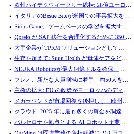
AI 労働力管理を世界の最前線の労働者に提供
欧州ハイテクウィークリー総括: 28億ユーロの
に到達
取引と5月のハイライト
イタリアのBestie Biteが米国での事業拡大を加
速するために150万ユーロを調達
Sirius Game、ゲームベースの学習を拡大する
ために 130 万ユーロの資金調達を完了
Qorelo が SAP 移行を合理化するために 350 万
ドルを調達
大手企業が TPRM ソリューションとして
Vanta を選択する理由
生存を超えて: Suun Health が母体ケアをどの
ように再考しているか
NEURA Roboticsが最大14億ドルを確保、
Bending Spoonsが米国IPOを申請、英国首相が
プレオ、新たな人員削減に着手、約50人を解
4億ポンドのチップ計画を発表
雇
主権の拡大: EU の政策がヨーロッパのディー
プテック戦略をどのように再構築しているか
メガラウンドが市場回復を後押しし、欧州の
ハイテク資金調達は5月に105億ユーロに回復
クラウド: 2025 年に最も多くの資金を調達し
た 10 社
バルセロナを拠点とする AI ロボット企業
Theker が 8,500 万ドルを調達
OurMind は医療業務の負担軽減に 210 万ユー