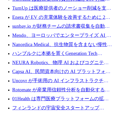
ロを寄付
TurnUp は医療提供者のノーショー削減を支援
するために 200 万ユーロを調達
Enera が EV の充電体験を改善するために 200
万ドルを調達
sunbay.io が財務チームの請求書収集を自動化
するために 55 万ユーロを調達
Mendo、ヨーロッパでエンタープライズ AI 導
入を拡大するために 1,200 万ユーロを確保
Nanordica Medical、抗生物質を含まない慢性創
傷治療薬を市場に投入するために 160 万ユー
ハンブルクに本拠を置くGeneration Tech
ロを調達
Partnersが5,000万ユーロのAIロールアップファ
NEURA Robotics、物理 AI およびコグニティ
ンドを立ち上げ
ブ ロボティクス プラットフォームを拡張する
Capsa AI、民間資本向けの AI プラットフォー
ためにシリーズ C で最大 14 億ドルを確保
ムを拡大するために 1,800 万ドルを調達
Uncovr が手術用の AI インフラストラクチャ
を構築するために 700 万ドルを調達
Rotomate が産業用信頼性分析を自動化するた
めに 210 万ユーロを調達
01Health は専門医療プラットフォームの拡大
に 1,500 万ドルを確保
フィンランドの宇宙安全スタートアップ