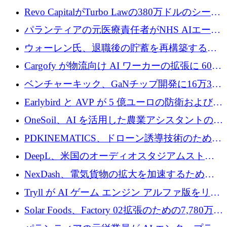
ていると警告
で成長を促進
Revo CapitalがTurbo Lawの380万ドルのシード
ラウンドを主導し、訴訟プラットフォームを
パランティアの元医療責任者がNHS AIエージ
拡大
ェントの立ち上げに1,000万ポンドを調達
ウォーレン氏、退職後の貯蓄を再構築するた
めに1,000万ユーロを調達
Cargofy が物流向け AI ワーカーの拡張に 600
万ドルを獲得
ベンチャーキック、GaNチップ開発に16万3千
ユーロでMinisaを支援
Earlybird と AVP が 5 億ユーロの防衛および二
重用途の成長基金である E2D を立ち上げる
OneSoil、AI を活用した農業アシスタントの拡
大に​​ 100 万ユーロを確保
PDKINEMATICS、ドローン誘導技術のために
200 万ユーロを調達
DeepL、米国のオーディオスタジアムストリ
ーミング事業Mixhaloを買収
NexDash、電気貨物の拡大を加速するために
EIT Urban Mobilityから250万ユーロを確保
Tryll が AI ゲーム エンジン アルファ版をリリ
ースし、60 万ドルのプレシード資金を確保
Solar Foods、Factory 02拡張のための7,780万ユ
ーロの資金調達パッケージを獲得