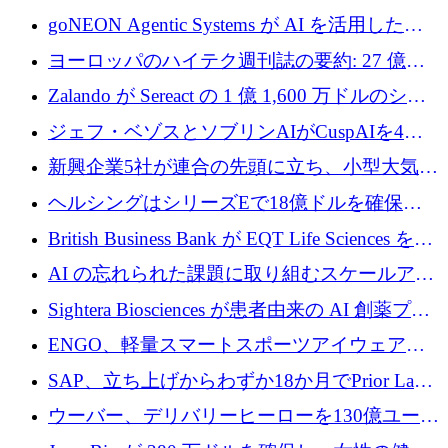
フラの構築に 500 万ユーロを調達
goNEON Agentic Systems が AI を活用したイ
ンフラ計画を加速するために 16 万ユーロを確
ヨーロッパのハイテク週刊誌の要約: 27 億ユ
保
ーロを超える 60 以上のハイテク資金調達取引
Zalando が Sereact の 1 億 1,600 万ドルのシリ
ーズ B に参加し、AI を活用した倉庫自動化を
ジェフ・ベゾスとソブリンAIがCuspAIを4億
加速
5,000万ドルの資金調達で支援
新興企業5社が連合の先頭に立ち、小型大気質
センサーをEUのクリーンエア政策の中心に据
ヘルシングはシリーズEで18億ドルを確保、
える
ウーバーはデリバリー・ヒーローを130億ユー
British Business Bank が EQT Life Sciences を
ロの契約で買収、レボルトは2027年に米国の
2,500 万ユーロのコミットメントで支援
AI の忘れられた課題に取り組むスケールアッ
銀行を立ち上げる
プを実現: カメラロール
Sightera Biosciences が患者由来の AI 創薬プラ
ットフォームを拡大するために 300 万ユーロ
ENGO、軽量スマートスポーツアイウェアの
のプレシードをクローズ
進歩のために510万ユーロを調達
SAP、立ち上げからわずか18か月でPrior Labs
を10億ユーロ以上の契約で買収
ウーバー、デリバリーヒーローを130億ユーロ
の契約で買収、99か国にまたがるプラットフ