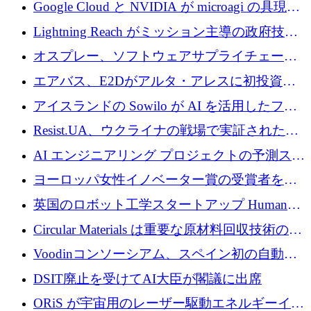
の新たな二次株式売却を確認
Google Cloud と NVIDIA が microagi の具現化
された AI の野望を推進
Lightning Reach がミッション主導の政府技術
グループとしてポートフォリオを拡大し ETG
オスプレー、ソフトウェアサプライチェーン
に買収
攻撃を阻止するために265万ドルを確保
エアバス、E2Dがアルタ・アレスに初投資、
欧州防衛技術ファンドに5億ユーロを拠出
アイスランドの Sowilo が AI を活用したファ
ッション製品インテリジェンス プラットフォ
Resist.UA、ウクライナの戦場で実証された防
ームを拡大するためにプレシードを調達
衛技術を拡大するために5,000万ユーロの欧州
AI エンジニアリング プロジェクトの予測スタ
基金を立ち上げる
ートアップ Cascade が a16z アクセラレータか
ヨーロッパ女性イノベーター賞の受賞者を紹
らの支援を獲得
介します
英国のロボット工学スタートアップ Humanoid
がシリーズ A 1 億 5,200 万ドルで評価額 13 億
Circular Materials は重要な原材料回収技術の拡
5,000 万ドルに到達
張に 1,180 万ユーロを確保
Voodinコンソーシアム、スペイン初の自動木
製ブレード工場の建設にEU補助金4,800万ユ
DSIT廃止を受けてAI大臣が閣議に出席
ーロを確保
ORiS が宇宙用のレーザー駆動エネルギーイン