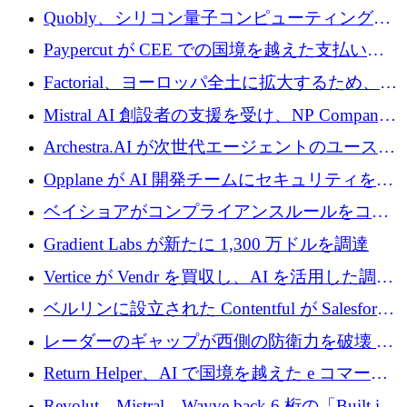
Xavier Niel が支援する共同 AI 受信箱を立ち上
Quobly、シリコン量子コンピューティングの
げる
商用化のためにシリーズ A で 1 億 1,500 万ユ
Paypercut が CEE での国境を越えた支払いを
ーロを調達
拡大するために 500 万ユーロを確保
Factorial、ヨーロッパ全土に拡大するため、25
億ドルの評価額で1億5,000万ドルのシリーズD
Mistral AI 創設者の支援を受け、NP Company
を調達
がエンジニアリング向け AI を推進するために
Archestra.AI が次世代エージェントのユースケ
600 万ユーロのプレシードを確保
ースを実現するために 1,000 万ドルを調達
Opplane が AI 開発チームにセキュリティをも
たらすために 450 万ユーロを調達
ベイショアがコンプライアンスルールをコー
ド化するために800万ドルを調達
Gradient Labs が新たに 1,300 万ドルを調達
Vertice が Vendr を買収し、AI を活用した調達
インテリジェンス プラットフォームを構築
ベルリンに設立された Contentful が Salesforce
に買収される
レーダーのギャップが西側の防衛力を破壊 —
そしてベルリンのチップスタートアップがそ
Return Helper、AI で国境を越えた e コマース
れを埋める
の返品を利益に変えるシリーズ A で 400 万ド
Revolut、Mistral、Wayve back 6 桁の「Built in