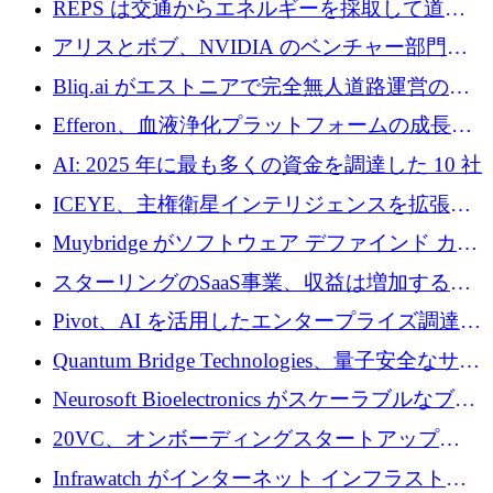
REPS は交通からエネルギーを採取して道路
での完全無人道路運営を承認
を発電所に変えるために 2,360 万ドルを調達
アリスとボブ、NVIDIA のベンチャー部門か
らの投資でシリーズ B を拡大
Bliq.ai がエストニアで完全無人道路運営の承
認を獲得
Efferon、血液浄化プラットフォームの成長に
250万ユーロを確保
AI: 2025 年に最も多くの資金を調達した 10 社
ICEYE、主権衛星インテリジェンスを拡張す
るために 3 億ユーロの信用枠を確保
Muybridge がソフトウェア デファインド カメ
ラ テクノロジーを拡張するためにシリーズ A
スターリングのSaaS事業、収益は増加するも
で 1,600 万ドルを調達
グループ利益は減少
Pivot、AI を活用したエンタープライズ調達プ
ラットフォームを拡大するために 4,000 万ド
Quantum Bridge Technologies、量子安全なサイ
ルを調達
バーセキュリティ インフラストラクチャの拡
Neurosoft Bioelectronics がスケーラブルなブレ
張にシリーズ A で 800 万ドルを投入
イン コンピューター インターフェイスのため
20VC、オンボーディングスタートアップ
に 750 万ドルを調達
Prelude へのシリーズ A 投資で 2,000 万ドルを
Infrawatch がインターネット インフラストラ