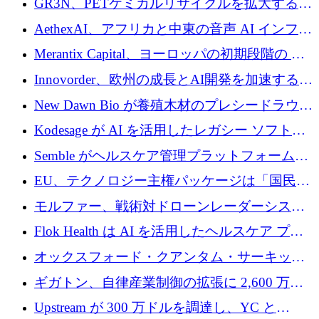
GR3N、PETケミカルリサイクルを拡大するた
上げ
を構築
めにシリーズBで1,550万ユーロを調達
AethexAI、アフリカと中東の音声 AI インフラ
ストラクチャを構築するために 300 万ドルを
Merantix Capital、ヨーロッパの初期段階の AI
調達
スタートアップ向けに 1 億 300 万ユーロのフ
Innovorder、欧州の成長とAI開発を加速するた
ァンドを立ち上げる
めに2,000万ユーロを確保
New Dawn Bio が養殖木材のプレシードラウン
ドで 210 万ユーロを調達
Kodesage が AI を活用したレガシー ソフトウ
ェアの最新化のために 660 万ドルを調達
Semble がヘルスケア管理プラットフォームを
拡大するためにシリーズ C で 3,000 万ポンド
EU、テクノロジー主権パッケージは「国民の
を調達
保護」に関するものだと発言
モルファー、戦術対ドローンレーダーシステ
ムを最前線に近づけるために150万ユーロを調
Flok Health は AI を活用したヘルスケア プラ
達
ットフォームの成長に 1,250 万ドルを投資
オックスフォード・クアンタム・サーキット
が「成人向け」2億6,000万ポンドの資金調達
ギガトン、自律産業制御の拡張に 2,600 万ド
ラウンドを獲得
ルを調達
Upstream が 300 万ドルを調達し、YC と