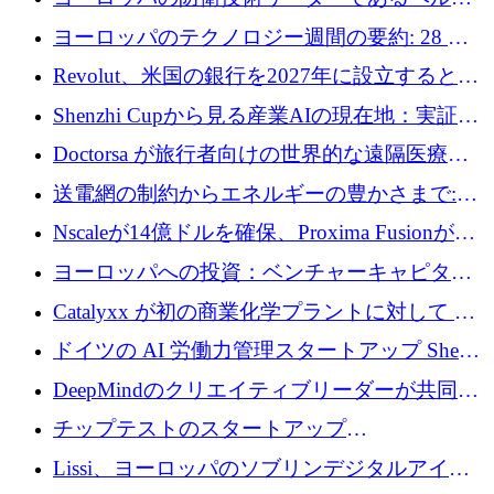
ファンドを立ち上げる
ングは、180億ドルの評価額で18億ドルのシリ
ヨーロッパのテクノロジー週間の要約: 28 億
ーズEを確保
ユーロを超える 70 以上のテクノロジー資金調
Revolut、米国の銀行を2027年に設立すると米
達取引
国の社長が語る
Shenzhi Cupから見る産業AIの現在地：実証と
産業実装への道筋
Doctorsa が旅行者向けの世界的な遠隔医療プ
ラットフォームを拡大するために 100 万ユー
送電網の制約からエネルギーの豊かさまで:
ロを調達
Envision の Gobi X がヨーロッパの AI の未来
Nscaleが14億ドルを確保、Proxima Fusionが4
にどのように貢献できるか
億1,100万ユーロを獲得、Invest EuropeはVCの
ヨーロッパへの投資：ベンチャーキャピタル
回復を見込む
が過去2番目に高い水準に到達
Catalyxx が初の商業化学プラントに対して EU
から 2,000 万ユーロ以上の支援を獲得
ドイツの AI 労働力管理スタートアップ Sherpa
がプレシードで 220 万ドルを調達
DeepMindのクリエイティブリーダーが共同設
立したAIライティングのスタートアップが
チップテストのスタートアップ
1,300万ドルのシード投資を調達
QuantumDiamondsが株式資金で1,500万ユーロ
Lissi、ヨーロッパのソブリンデジタルアイデ
を調達