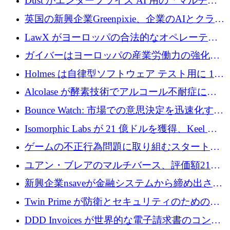
Dust がエンタープライズ AI 用の「マルチプ
レイヤー」オペレーティング システムを構築
英国の新興企業Greenpixie、企業のAIとクラウ
するシリーズ B で 4,000 万ドルを調達
ドのエネルギー無駄を削減するために470万ポ
LawX がヨーロッパの合法的なオペレーティ
ンドを調達
ング システムを構築するために 750 万ユーロ
ガイバーはヨーロッパの産業労働力の強化に
を調達
貢献するために 140 万ユーロを獲得
Holmes は自律型ソフトウェア テスト用に 110
万ユーロのプレシードを提供して開始
Alcolase が酵素技術でアルコール不耐症に取
り組むために 150 万ユーロを調達
Bounce Watch: 市場での意思決定を迅速化する
ためのインテリジェンス層を構築する
Isomorphic Labs が 21 億ドルを獲得、Keel の
ネオバンク後の軸、ポーランドのソフトウェ
ゲームの不正行為問題に取り組むスタートア
ア進化
ップを紹介する
ユアン・ブレアのマルチバース、評価額21億
ドルで7,000万ドルを調達
新興企業nsaveが金融システムから締め出され
たシリア人に国際銀行アクセスをもたらす
Twin Prime が防衛とセキュリティのためのフ
ロンティア AI モデルを構築するために 1,000
DDD Invoices が世界的な電子請求書のコンプ
万ドルのプレシードを獲得