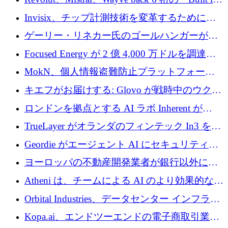
ルを調達
Europe」キャンペーン
Invisix、チップ計測技術を変革するために
2,000 万ユーロのシードラウンドを完了
ゲーリー・リネカー氏のゴールハンガーがVC
事業を開始
Focused Energy が 2 億 4,000 万ドルを調達、
TrueLayer が In3 を買収、ロンドンが首位の座
MokN、個人情報盗難防止プラットフォーム
を奪還
の成長のためにシリーズ A で 1,500 万ドルを
キエフがお届けする: Glovo が戦時中のウクラ
調達
イナで最も急速に成長する市場の 1 つをどの
ロンドンを拠点とする AI ラボ Inherent が
ように拡大したか
5,000 万ドルの資金調達でステルスから浮上
TrueLayer がオランダのフィンテック In3 を買
収、チェックアウト時にクレジットを提供
Geordie がエージェント AI にセキュリティと
ガバナンスをもたらすために 3,000 万ドルを
ヨーロッパの不動産開発業者が銀行以外にも
調達
目を向けているため、InRentoの資金調達額は
Atheni は、チームによる AI のより効果的な使
1億ユーロを突破
用を支援するために 35 万ポンドを確保
Orbital Industries、データセンター インフラス
トラクチャ システムの拡張に 5,000 万ドルを
Kopa.ai、エンドツーエンドの電子商取引業務
確保