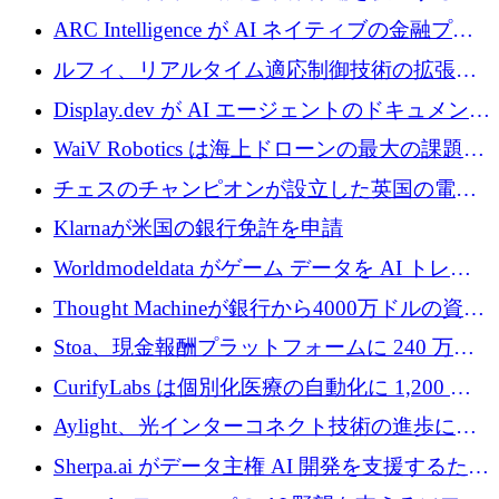
めに5,500万ドルを確保
ARC Intelligence が AI ネイティブの金融プラ
ットフォームを拡大するために 400 万ユーロ
ルフィ、リアルタイム適応制御技術の拡張に
を調達
810万ポンドを確保
Display.dev が AI エージェントのドキュメント
コラボレーションを強化するために 47 万ユー
WaiV Robotics は海上ドローンの最大の課題の
ロを調達
1 つをどのように解決しているか
チェスのチャンピオンが設立した英国の電池
材料スタートアップ TaiSan が 465 万ポンドを
Klarnaが米国の銀行免許を申請
調達
Worldmodeldata がゲーム データを AI トレー
ニングに変えるために 700 万ポンドを獲得
Thought Machineが銀行から4000万ドルの資金
調達、年間収益1億ドルを突破
Stoa、現金報酬プラットフォームに 240 万ド
ルを確保
CurifyLabs は個別化医療の自動化に 1,200 万
ユーロを寄付
Aylight、光インターコネクト技術の進歩に向
けて450万ユーロのプレシードラウンドを終了
Sherpa.ai がデータ主権 AI 開発を支援するため
に 1,800 万ドルを調達