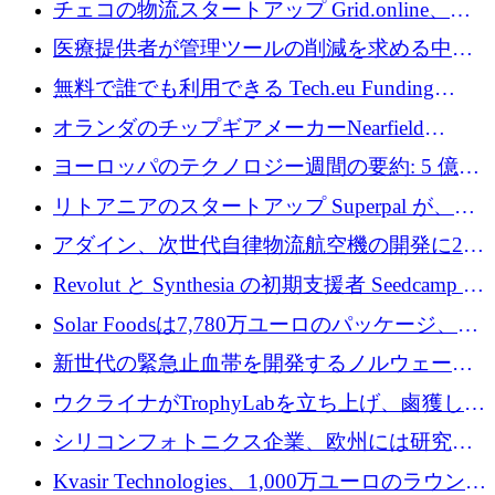
チェコの物流スタートアップ Grid.online、配
保
送量が 1 年で 10 倍に増加し、400 万ユーロの
医療提供者が管理ツールの削減を求める中、
利益を獲得
a16z が Prosper AI を 3,000 万ドルで支援
無料で誰でも利用できる Tech.eu Funding
Explorer のご紹介
オランダのチップギアメーカーNearfield
Instrumentsが3億8,000万ドルを調達
ヨーロッパのテクノロジー週間の要約: 5 億
8,500 万ユーロを超える 60 以上のテクノロジ
リトアニアのスタートアップ Superpal が、
ー資金調達取引
Slack 内に構築された AI コワーカー プラット
アダイン、次世代自律物流航空機の開発に250
フォームのために 50 万ユーロを調達
万ユーロを確保
Revolut と Synthesia の初期支援者 Seedcamp が
3 億 2,000 万ドルを調達、米国に投資
Solar Foodsは7,780万ユーロのパッケージ、5
億ユーロの防衛および二重用途成長基金EDM
新世代の緊急止血帯を開発するノルウェーの
を開始、ヨーロッパのシリコンフォトニクス
スタートアップ企業を紹介する
ウクライナがTrophyLabを立ち上げ、鹵獲した
に警告
ロシア兵器を戦場の研究開発プラットフォー
シリコンフォトニクス企業、欧州には研究を
ムに変える
商業的に成功させるためのインフラが不足し
Kvasir Technologies、1,000万ユーロのラウンド