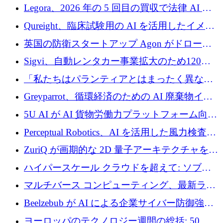
ンを得たロボット ソフトウェアを拡張するた
Legora、2026 年の 5 回目の買収で法律 AI ス
めに 58 万 5,000 ポンドを調達
タートアップ Wexler を買収
Qureight、臨床試験用の AI を活用したイメー
ジング プラットフォームを拡張するためにシ
英国の防衛スタートアップ Agon がドローン
リーズ B で 2,000 万ドルを確保
攻撃に対抗する仮想戦場を構築、3,000 万ドル
Sigvi、自動レンタカー事業拡大のため120万
を調達
ユーロを調達
「私たちはパランティアとはまったく異なる
会社です」とフランス人の「控えめな」後任
Greyparrot、循環経済のための AI 廃棄物イン
者は言う
テリジェンスを拡張するためにシリーズ B で
5U AI が AI 貨物労働力プラットフォーム向け
2,700 万ドルを確保
に 320 万ドルのプレシードを獲得
Perceptual Robotics、AI を活用した風力検査の
規模拡大に向けて 400 万ポンド以上を確保
ZuriQ が画期的な 2D 量子アーキテクチャを拡
張するために 2,550 万ドルを調達
ハイパースケール クラウドを超えて: ソブリ
ン コンピューティングに対する DFINITY の
マルチバース コンピューティング、最新ラウ
ビジョン
ンドで最大 5 億 7,000 万ドルを目標
Beelzebub が AI による企業サイバー防御強化
のために 300 万ユーロを調達
ヨーロッパのテクノロジー週間の総括: 50 以