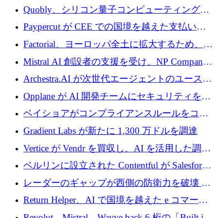
Xavier Niel が支援する共同 AI 受信箱を立ち上
Quobly、シリコン量子コンピューティングの
げる
商用化のためにシリーズ A で 1 億 1,500 万ユ
Paypercut が CEE での国境を越えた支払いを
ーロを調達
拡大するために 500 万ユーロを確保
Factorial、ヨーロッパ全土に拡大するため、25
億ドルの評価額で1億5,000万ドルのシリーズD
Mistral AI 創設者の支援を受け、NP Company
を調達
がエンジニアリング向け AI を推進するために
Archestra.AI が次世代エージェントのユースケ
600 万ユーロのプレシードを確保
ースを実現するために 1,000 万ドルを調達
Opplane が AI 開発チームにセキュリティをも
たらすために 450 万ユーロを調達
ベイショアがコンプライアンスルールをコー
ド化するために800万ドルを調達
Gradient Labs が新たに 1,300 万ドルを調達
Vertice が Vendr を買収し、AI を活用した調達
インテリジェンス プラットフォームを構築
ベルリンに設立された Contentful が Salesforce
に買収される
レーダーのギャップが西側の防衛力を破壊 —
そしてベルリンのチップスタートアップがそ
Return Helper、AI で国境を越えた e コマース
れを埋める
の返品を利益に変えるシリーズ A で 400 万ド
Revolut、Mistral、Wayve back 6 桁の「Built in