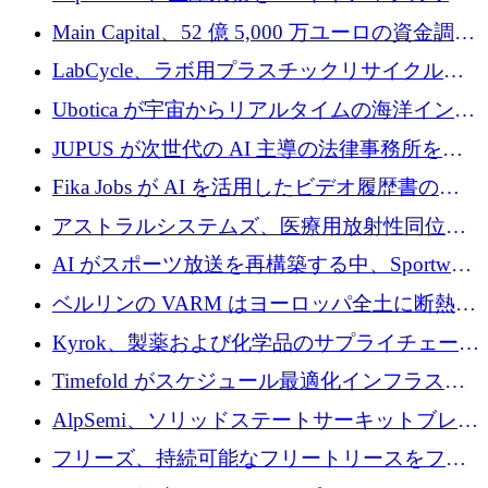
クフロー層に変えるために 260 万ドルを確保
Main Capital、52 億 5,000 万ユーロの資金調達
でエンタープライズ ソフトウェアの開発を倍
LabCycle、ラボ用プラスチックリサイクルシ
増
ステムを商業化し、焼却廃棄物を削減するた
Ubotica が宇宙からリアルタイムの海洋インテ
めに43万ポンドを確保
リジェンスを拡張するために 1,100 万ドルを
JUPUS が次世代の AI 主導の法律事務所を強
調達
化するために 1,300 万ユーロを調達
Fika Jobs が AI を活用したビデオ履歴書のた
めに 400 万ドルを調達
アストラルシステムズ、医療用放射性同位元
素の世界的な不足に対処するために2,300万ポ
AI がスポーツ放送を再構築する中、Sportway
ンドを調達
が 2,000 万ユーロを調達
ベルリンの VARM はヨーロッパ全土に断熱材
を拡張するために 1,750 万ユーロを投資
Kyrok、製薬および化学品のサプライチェーン
に AI を導入するために 310 万ユーロを確保
Timefold がスケジュール最適化インフラスト
ラクチャを拡張するためにシリーズ A で
AlpSemi、ソリッドステートサーキットブレー
1,300 万ドルを調達
カー技術の進歩のために1,700万ユーロを調達
フリーズ、持続可能なフリートリースをフラ
ンス全土に拡大するために1,300万ユーロを確