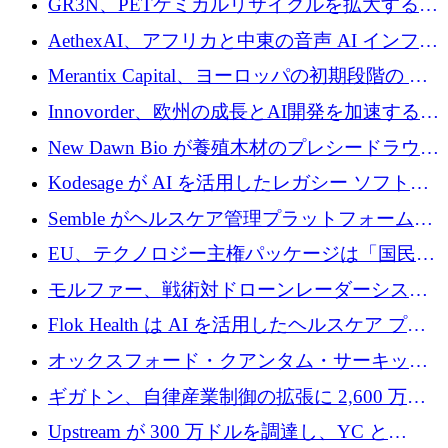
GR3N、PETケミカルリサイクルを拡大するた
上げ
を構築
めにシリーズBで1,550万ユーロを調達
AethexAI、アフリカと中東の音声 AI インフラ
ストラクチャを構築するために 300 万ドルを
Merantix Capital、ヨーロッパの初期段階の AI
調達
スタートアップ向けに 1 億 300 万ユーロのフ
Innovorder、欧州の成長とAI開発を加速するた
ァンドを立ち上げる
めに2,000万ユーロを確保
New Dawn Bio が養殖木材のプレシードラウン
ドで 210 万ユーロを調達
Kodesage が AI を活用したレガシー ソフトウ
ェアの最新化のために 660 万ドルを調達
Semble がヘルスケア管理プラットフォームを
拡大するためにシリーズ C で 3,000 万ポンド
EU、テクノロジー主権パッケージは「国民の
を調達
保護」に関するものだと発言
モルファー、戦術対ドローンレーダーシステ
ムを最前線に近づけるために150万ユーロを調
Flok Health は AI を活用したヘルスケア プラ
達
ットフォームの成長に 1,250 万ドルを投資
オックスフォード・クアンタム・サーキット
が「成人向け」2億6,000万ポンドの資金調達
ギガトン、自律産業制御の拡張に 2,600 万ド
ラウンドを獲得
ルを調達
Upstream が 300 万ドルを調達し、YC と