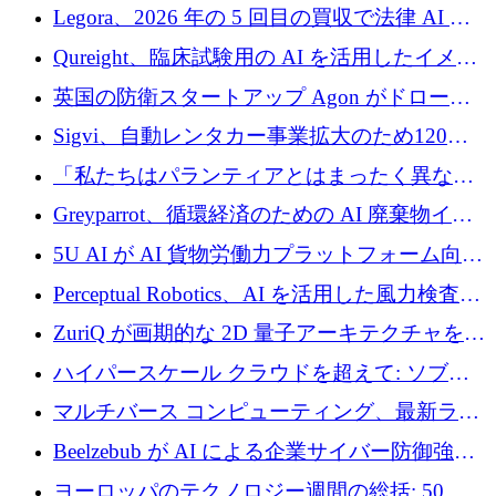
ンを得たロボット ソフトウェアを拡張するた
Legora、2026 年の 5 回目の買収で法律 AI ス
めに 58 万 5,000 ポンドを調達
タートアップ Wexler を買収
Qureight、臨床試験用の AI を活用したイメー
ジング プラットフォームを拡張するためにシ
英国の防衛スタートアップ Agon がドローン
リーズ B で 2,000 万ドルを確保
攻撃に対抗する仮想戦場を構築、3,000 万ドル
Sigvi、自動レンタカー事業拡大のため120万
を調達
ユーロを調達
「私たちはパランティアとはまったく異なる
会社です」とフランス人の「控えめな」後任
Greyparrot、循環経済のための AI 廃棄物イン
者は言う
テリジェンスを拡張するためにシリーズ B で
5U AI が AI 貨物労働力プラットフォーム向け
2,700 万ドルを確保
に 320 万ドルのプレシードを獲得
Perceptual Robotics、AI を活用した風力検査の
規模拡大に向けて 400 万ポンド以上を確保
ZuriQ が画期的な 2D 量子アーキテクチャを拡
張するために 2,550 万ドルを調達
ハイパースケール クラウドを超えて: ソブリ
ン コンピューティングに対する DFINITY の
マルチバース コンピューティング、最新ラウ
ビジョン
ンドで最大 5 億 7,000 万ドルを目標
Beelzebub が AI による企業サイバー防御強化
のために 300 万ユーロを調達
ヨーロッパのテクノロジー週間の総括: 50 以