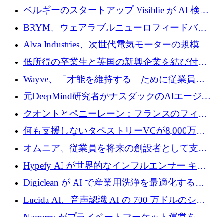
ドルを調達
ベルギーのスタートアップ Visiblie が AI 検索
の可視化のために 50 万ユーロを調達
BRYM、ウェアラブルニューロフィードバッ
クプラットフォームの開発に65万ユーロを確
Alva Industries、次世代電気モーターの規模拡
保
大に 1,600 万ユーロを調達
低所得の卒業生と英国の新興企業を結び付け
るためにCommon Pathを開始
Wayve、「才能を維持する」ために従業員に
8,500万ドルの株式公開買い付けを実施
元DeepMind研究者がナスダックのAIエージェ
ントを拡張するためにCreandumの資金調達で
クオントとペニーレーン：フランスのフィン
記録を獲得
テックの友人と敵
何も支援しないタペストリーVCが8,000万ド
ルの資金を調達、ロンドン事務所を開設
オムニア、従業員を将来の創設者として支援
するために Firedrop でファンドを立ち上げる
Hypefy AI が世界的なインフルエンサー キャ
ンペーンを自動化するためにシリーズ A で
Digiclean が AI で産業用洗浄を最適化するた
720 万ドルを調達
めに 250 万ユーロを調達
Lucida AI、音声認識 AI の 700 万ドルのシー
ドラウンドを終了
Nomerra がプライベートマーケット運営を自