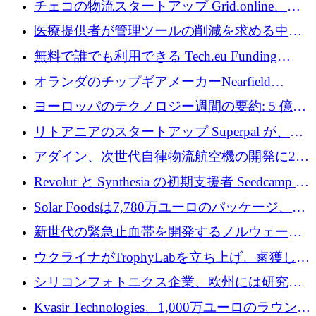
チェコの物流スタートアップ Grid.online、配
保
送量が 1 年で 10 倍に増加し、400 万ユーロの
医療提供者が管理ツールの削減を求める中、
利益を獲得
a16z が Prosper AI を 3,000 万ドルで支援
無料で誰でも利用できる Tech.eu Funding
Explorer のご紹介
オランダのチップギアメーカーNearfield
Instrumentsが3億8,000万ドルを調達
ヨーロッパのテクノロジー週間の要約: 5 億
8,500 万ユーロを超える 60 以上のテクノロジ
リトアニアのスタートアップ Superpal が、
ー資金調達取引
Slack 内に構築された AI コワーカー プラット
アダイン、次世代自律物流航空機の開発に250
フォームのために 50 万ユーロを調達
万ユーロを確保
Revolut と Synthesia の初期支援者 Seedcamp が
3 億 2,000 万ドルを調達、米国に投資
Solar Foodsは7,780万ユーロのパッケージ、5
億ユーロの防衛および二重用途成長基金EDM
新世代の緊急止血帯を開発するノルウェーの
を開始、ヨーロッパのシリコンフォトニクス
スタートアップ企業を紹介する
ウクライナがTrophyLabを立ち上げ、鹵獲した
に警告
ロシア兵器を戦場の研究開発プラットフォー
シリコンフォトニクス企業、欧州には研究を
ムに変える
商業的に成功させるためのインフラが不足し
Kvasir Technologies、1,000万ユーロのラウンド