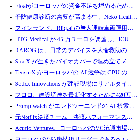
が世界をリードしようとしている
Floatがヨーロッパの資金不足を埋めるために
シリーズAで450万ユーロを調達
予防健康診断の需要が高まる中、Neko Health
が 7 億ドルを調達
フィンランド、Bliq.ai の無人運転車両運用を
認可
HTG Medical が 45 万ユーロを調達し、ICU の
尿モニタリングを自動化するための MDR 認
RAROG は、日常のデバイスを人命救助の救
証を獲得
助ビーコンに変えるために 16 万 2,000 ユーロ
StratX が生きたバイオカバーで埋め立てメタ
を確保
ン対策に 119 万ドルを調達
TensorX がヨーロッパの AI 競争は GPU の所
有者によって決まると考える理由
Sodex Innovations が建設現場にリアルタイム
のインテリジェンスをもたらすために 400 万
プロロ、建設調達を最新化するために420万ポ
ユーロを確保
ンドを調達
Promptwatch がエンドツーエンドの AI 検索最
適化プラットフォームを拡張するために 600
元Netflix決済チーム、決済パフォーマンスプ
万ユーロを調達
ラットフォームNopanのためにこれまでに720
Acurio Ventures、ヨーロッパのVC流通市場の
万ユーロを調達
流動性を解放するために1億1,500万ユーロの
ヨーロッパの防衛技術リーダーであるヘルシ