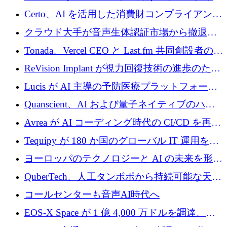
インテリジェンス レイヤーを構築するために
Certo、AI を活用した消費財コンプライアンス
Improbable から 200 万ドルを調達
プラットフォームのために 400 万ドルを調達
クラウド大手が音声生体認証市場から撤退す
るなか、Voxmindが54万6,000ポンドのプレシ
Tonada、Vercel CEO と Last.fm 共同創設者の支
ード資金を調達
援を受けてステルス撤退
ReVision Implant が視力回復技術の進歩のため
に 400 万ユーロを確保
Lucis が AI 主導の予防医療プラットフォーム
を拡大するためにシリーズ A で 2,000 万ドル
Quanscient、AI および量子ネイティブのハー
を調達
ドウェア エンジニアリングを推進するために
Avrea が AI コーディング時代の CI/CD を再発
1,000 万ユーロを調達
明するために 470 万ドルをかけてステルスか
Tequipy が 180 か国のグローバル IT 運用を自
ら浮上
動化するために 300 万ユーロ以上を調達
ヨーロッパのテクノロジーと AI の未来を形作
る: イノベーション リーダーが Nexus
QuberTech、人工タンポポから持続可能な天然
Luxembourg 2026 に集まる理由
ゴムを開発するために 340 万ポンドを調達
コールセンターも音声AI時代へ
EOS-X Space が 1 億 4,000 万ドルを調達、
Mistral が Emmi AI を買収、Bliq がエストニア