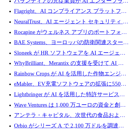
パランティアの元従業員が AI エンタープライ
ズ スタートアップの Conduct に 6,000 万ドル
Flagright、AI コンプライアンス プラットフォ
を調達
ームを拡張するためにシリーズ A で 1,250 万
NeuralTrust、AI エージェント セキュリティ プ
ドルを確保
ラットフォームの拡張に 2,000 万ドルを調達
Rocapine がウェルネス アプリのポートフォリ
オを拡大するためにシリーズ A で 1,300 万ド
BAE Systems、ヨーロッパの防衛関連スタート
ルを調達
アップの規模拡大を支援するために 5,000 万
Sloneek が HR ソフトウェアを AI エージェン
ユーロの支援を開始
トに変えるために 600 万ドルを調達
WhyBrilliant、Merantix の支援を受けて AI 求
人マッチングを拡大するために 100 万ユーロ
Rainbow Crops が AI を活用した作物エンジニ
を調達
アリングを拡張するために 970 万ユーロを調
eMabler、EV充電ソフトウェアの拡張に550万
達
ユーロを確保
Lightbringer が AI を活用した特許サービスを
拡大するために 1,000 万ドルを調達
Wave Ventures は 1,000 万ユーロの資金と創設
者補助金で 10 周年を迎える
アンテラ・キャピタル、次世代の食品および
アグリテクノロジーのイノベーションを支援
Orbio がシリーズ A で 2,100 万ドルを調達、
するファンド III の初回クローズ額が 1 億ドル