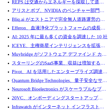
REPS は交通からエネルギーを採取して道路
での完全無人道路運営を承認
を発電所に変えるために 2,360 万ドルを調達
アリスとボブ、NVIDIA のベンチャー部門か
らの投資でシリーズ B を拡大
Bliq.ai がエストニアで完全無人道路運営の承
認を獲得
Efferon、血液浄化プラットフォームの成長に
250万ユーロを確保
AI: 2025 年に最も多くの資金を調達した 10 社
ICEYE、主権衛星インテリジェンスを拡張す
るために 3 億ユーロの信用枠を確保
Muybridge がソフトウェア デファインド カメ
ラ テクノロジーを拡張するためにシリーズ A
スターリングのSaaS事業、収益は増加するも
で 1,600 万ドルを調達
グループ利益は減少
Pivot、AI を活用したエンタープライズ調達プ
ラットフォームを拡大するために 4,000 万ド
Quantum Bridge Technologies、量子安全なサイ
ルを調達
バーセキュリティ インフラストラクチャの拡
Neurosoft Bioelectronics がスケーラブルなブレ
張にシリーズ A で 800 万ドルを投入
イン コンピューター インターフェイスのため
20VC、オンボーディングスタートアップ
に 750 万ドルを調達
Prelude へのシリーズ A 投資で 2,000 万ドルを
Infrawatch がインターネット インフラストラ