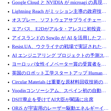
の新たな二次株式売却を確認
Google Cloud と NVIDIA が microagi の具現化
された AI の野望を推進
Lightning Reach がミッション主導の政府技術
グループとしてポートフォリオを拡大し ETG
オスプレー、ソフトウェアサプライチェーン
に買収
攻撃を阻止するために265万ドルを確保
エアバス、E2Dがアルタ・アレスに初投資、
欧州防衛技術ファンドに5億ユーロを拠出
アイスランドの Sowilo が AI を活用したファ
ッション製品インテリジェンス プラットフォ
Resist.UA、ウクライナの戦場で実証された防
ームを拡大するためにプレシードを調達
衛技術を拡大するために5,000万ユーロの欧州
AI エンジニアリング プロジェクトの予測スタ
基金を立ち上げる
ートアップ Cascade が a16z アクセラレータか
ヨーロッパ女性イノベーター賞の受賞者を紹
らの支援を獲得
介します
英国のロボット工学スタートアップ Humanoid
がシリーズ A 1 億 5,200 万ドルで評価額 13 億
Circular Materials は重要な原材料回収技術の拡
5,000 万ドルに到達
張に 1,180 万ユーロを確保
Voodinコンソーシアム、スペイン初の自動木
製ブレード工場の建設にEU補助金4,800万ユ
DSIT廃止を受けてAI大臣が閣議に出席
ーロを確保
ORiS が宇宙用のレーザー駆動エネルギーイン