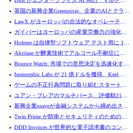
Dust がエンタープライズ AI 用の「マルチプ
レイヤー」オペレーティング システムを構築
英国の新興企業Greenpixie、企業のAIとクラウ
するシリーズ B で 4,000 万ドルを調達
ドのエネルギー無駄を削減するために470万ポ
LawX がヨーロッパの合法的なオペレーティ
ンドを調達
ング システムを構築するために 750 万ユーロ
ガイバーはヨーロッパの産業労働力の強化に
を調達
貢献するために 140 万ユーロを獲得
Holmes は自律型ソフトウェア テスト用に 110
万ユーロのプレシードを提供して開始
Alcolase が酵素技術でアルコール不耐症に取
り組むために 150 万ユーロを調達
Bounce Watch: 市場での意思決定を迅速化する
ためのインテリジェンス層を構築する
Isomorphic Labs が 21 億ドルを獲得、Keel の
ネオバンク後の軸、ポーランドのソフトウェ
ゲームの不正行為問題に取り組むスタートア
ア進化
ップを紹介する
ユアン・ブレアのマルチバース、評価額21億
ドルで7,000万ドルを調達
新興企業nsaveが金融システムから締め出され
たシリア人に国際銀行アクセスをもたらす
Twin Prime が防衛とセキュリティのためのフ
ロンティア AI モデルを構築するために 1,000
DDD Invoices が世界的な電子請求書のコンプ
万ドルのプレシードを獲得