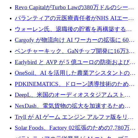
ていると警告
で成長を促進
Revo CapitalがTurbo Lawの380万ドルのシード
ラウンドを主導し、訴訟プラットフォームを
パランティアの元医療責任者がNHS AIエージ
拡大
ェントの立ち上げに1,000万ポンドを調達
ウォーレン氏、退職後の貯蓄を再構築するた
めに1,000万ユーロを調達
Cargofy が物流向け AI ワーカーの拡張に 600
万ドルを獲得
ベンチャーキック、GaNチップ開発に16万3千
ユーロでMinisaを支援
Earlybird と AVP が 5 億ユーロの防衛および二
重用途の成長基金である E2D を立ち上げる
OneSoil、AI を活用した農業アシスタントの拡
大に​​ 100 万ユーロを確保
PDKINEMATICS、ドローン誘導技術のために
200 万ユーロを調達
DeepL、米国のオーディオスタジアムストリ
ーミング事業Mixhaloを買収
NexDash、電気貨物の拡大を加速するために
EIT Urban Mobilityから250万ユーロを確保
Tryll が AI ゲーム エンジン アルファ版をリリ
ースし、60 万ドルのプレシード資金を確保
Solar Foods、Factory 02拡張のための7,780万ユ
ーロの資金調達パッケージを獲得