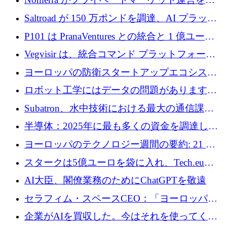
動化するために 200 万ドルを調達
Saltroad が 150 万ポンドを調達、AI プラット
フォーム Ogma を買収して子ども向け言語療
P101 は PranaVentures との統合と 1 億ユーロ
法を拡大
のファンドによりシード投資に拡大
Vegvisir は、統合コマンド プラットフォーム
を通じて関連する無人システムを接続するた
ヨーロッパの防衛スタートアップエコシステ
めの資金を調達します
ムとなったハッカソン
ロボット工学にはデータの問題があります。
Macrodata Labs はそれを解決したいと考えて
Subatron、水中技術における最大の通信課題
います
の 1 つに取り組むために 16 万 2,000 ユーロを
半導体：2025年に最も多くの資金を調達した
確保
10社
ヨーロッパのテクノロジー週間の要約: 21 億
ユーロの取引と Tech.eu Funding Explorer
スタークは5億ユーロを袋に入れ、Tech.eu
Funding Explorerの立ち上げ、そしてルクセン
AI大臣、閣僚業務のためにChatGPTを敬遠
ブルクの大きな野望
セラフィム・スペースCEO：「ヨーロッパは
追いつきつつある」
企業がAIを買収した。今はそれを使ってくれ