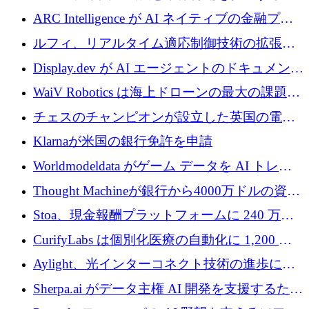
めに5,500万ドルを確保
ARC Intelligence が AI ネイティブの金融プラ
ットフォームを拡大するために 400 万ユーロ
ルフィ、リアルタイム適応制御技術の拡張に
を調達
810万ポンドを確保
Display.dev が AI エージェントのドキュメント
コラボレーションを強化するために 47 万ユー
WaiV Robotics は海上ドローンの最大の課題の
ロを調達
1 つをどのように解決しているか
チェスのチャンピオンが設立した英国の電池
材料スタートアップ TaiSan が 465 万ポンドを
Klarnaが米国の銀行免許を申請
調達
Worldmodeldata がゲーム データを AI トレー
ニングに変えるために 700 万ポンドを獲得
Thought Machineが銀行から4000万ドルの資金
調達、年間収益1億ドルを突破
Stoa、現金報酬プラットフォームに 240 万ド
ルを確保
CurifyLabs は個別化医療の自動化に 1,200 万
ユーロを寄付
Aylight、光インターコネクト技術の進歩に向
けて450万ユーロのプレシードラウンドを終了
Sherpa.ai がデータ主権 AI 開発を支援するため
に 1,800 万ドルを調達