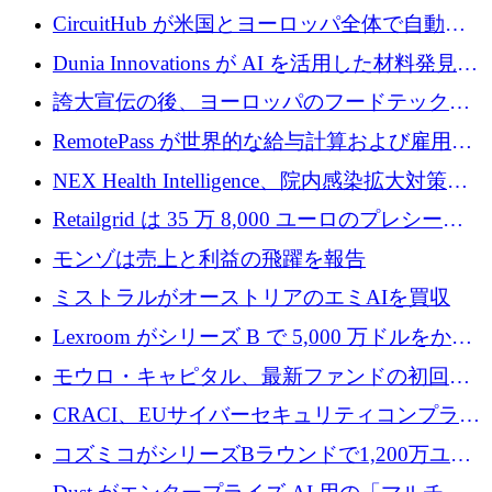
リード
クチャ インテリジェンス向けに 300 万ドルの
CircuitHub が米国とヨーロッパ全体で自動電
プレシードを確保
子機器製造を拡大するために 2,800 万ドルを
Dunia Innovations が AI を活用した材料発見を
調達
産業化するために 2 億 8,000 万ユーロのベル
誇大宣伝の後、ヨーロッパのフードテックセ
リン GigaLab を発表
クターはファンダメンタルズを中心に再構築
RemotePass が世界的な給与計算および雇用プ
中
ラットフォームを拡大するために 1,740 万ド
NEX Health Intelligence、院内感染拡大対策に
ルを調達
100万ユーロを確保
Retailgrid は 35 万 8,000 ユーロのプレシード
ラウンドで小売業のスプレッドシートをター
モンゾは売上と利益の飛躍を報告
ゲットにしています
ミストラルがオーストリアのエミAIを買収
Lexroom がシリーズ B で 5,000 万ドルをかけ
てヨーロッパ大陸法用の法律 AI を構築
モウロ・キャピタル、最新ファンドの初回ク
ローズで4億ドルを確保
CRACI、EUサイバーセキュリティコンプライ
アンスプラットフォームのために140万ユーロ
コズミコがシリーズBラウンドで1,200万ユー
を調達
ロを調達