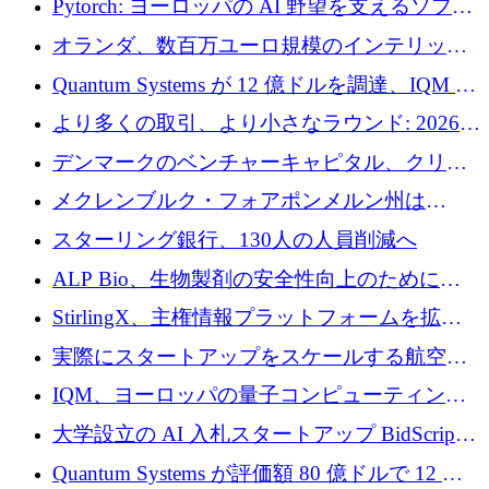
Pytorch: ヨーロッパの AI 野望を支えるソフト
ウェア層
オランダ、数百万ユーロ規模のインテリック
との提携で軍用ドローンにソフトウェアファ
Quantum Systems が 12 億ドルを調達、IQM が
ースト戦略を採用
米国の主要取引所で初の欧州量子企業とな
より多くの取引、より小さなラウンド: 2026
る、6 月に欧州のスタートアップ資金調達
年 6 月に欧州のスタートアップ資金調達
デンマークのベンチャーキャピタル、クリメ
ンタム・キャピタルが気候変動対策ハードウ
メクレンブルク・フォアポンメルン州は
ェア投資として初回クローズで6,000万ユーロ
Nextcloud を州全体に展開し、オープンソース
スターリング銀行、130人の人員削減へ
を確保
戦略を拡大
ALP Bio、生物製剤の安全性向上のために
Venture Kick から 16 万 1,000 ユーロを調達
StirlingX、主権情報プラットフォームを拡張
するためにシリーズ A で 2,000 万ドルを確保
実際にスタートアップをスケールする航空イ
ノベーション モデルを学ぶ
IQM、ヨーロッパの量子コンピューティング
企業として初めて米国の主要取引所に上場
大学設立の AI 入札スタートアップ BidScript
がプレシード資金総額 100 万ドルを突破
Quantum Systems が評価額 80 億ドルで 12 億