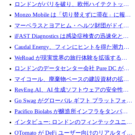
用の AI エージェントを構築するために 200
ロンドンがパリを破り、欧州ハイテクトップ
万ユーロを調達
の座を奪還
Monzo Mobile は「切り替えずに滞在」に報酬
を与える
マーベラスとヨアヒム・ヘルツ財団がドイツ
の商業化ギャップを埋めるために2,000万ユー
iFAST Diagnostics は感染症検査の迅速化と抗
ロのディープテック基金を立ち上げる
菌薬耐性への取り組みに 500 万ポンドを寄付
Caudal Energy、フィンにヒントを得た潮力発
電技術の規模拡大に向けて 430 万ポンドを調
WeRoad が現実世界の旅行体験を拡張するた
達
めに 5,800 万ドルを獲得
ロンドンのデータセンター会社 Pure DC が欧
州と中東の拡張に 27 億ドルを確保
マイコール、廃棄物ベースの建設資材の拡大
に400万ポンドを投資
RevEng.AI、AI 生成ソフトウェアの安全性を
確保するために 1,500 万ドルを調達
Go Swag がグローバル ギフト プラットフォー
ムを拡大するために 500 万ドルを調達
Pacifico Biolabs が醸造所インフラをタンパク
質生産に転換するために 700 万ユーロを調達
インタビュー: ロンドンのフィンテックユニコ
ーン Tide の CEO、オリバー・プリル氏
OTomato が DeFi ユーザー向けのリアルタイム