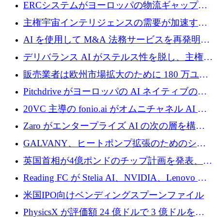
Aavuus が、スペースデブリ追跡に取り組むプ
ERCシステムがヨーロッパの物流ギャップを
レシード資金を獲得
埋めるために設計された重量物運搬用eVTOL
主権宇宙インテリジェンスの需要が加速する
であるVictorを発表
中、ICEYEは評価額100億ユーロ以上で4億
AI を使用して M&A 法務サービスを再発明す
5,000万ユーロを調達
るために 110 万ユーロを適切に確保
デリバランス AI がステルス性を脱し、主権の
あるエンタープライズ AI を強化
販売業者は欧州市場拡大のために 180 万ユー
ロを確保
Pitchdrive がヨーロッパの AI ネイティブの創
業者を支援するために 6,000 万ユーロを調達
20VC 主導の fonio.ai がオムニチャネル AI プ
ラットフォームのために 1,700 万ドルを調達
Zaro がエンタープライズ AI の次の層を構築
するために 510 万ドルを獲得
GALVANY、ヒートポンプ拡張のためのシー
ドラウンドで1,000万ユーロを確保
英国首相が4億ポンドのチップ計画を発表、英
国の新興企業は「ここで拡大」し「ここに留
Reading FC が Stelia AI、NVIDIA、Lenovo と
まる」
協力して AI Center of Excellence を立ち上げ
米国IPO向けベンディングスプーンファイル
PhysicsX が評価額 24 億ドルで 3 億ドルを調