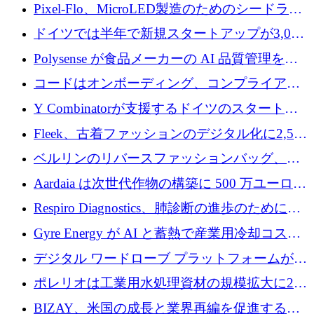
ンティティの未来を推進するために350万ユー
Pixel-Flo、MicroLED製造のためのシードラウ
ロを調達
ンドで525万ポンドを獲得
ドイツでは半年で新規スタートアップが3,000
社という記録を目の当たりにし、涙を流すハ
Polysense が食品メーカーの AI 品質管理を拡
ンブルク
張するために 1,070 万ドルを調達
コードはオンボーディング、コンプライアン
ス、支払いを統合するために 640 万ポンドを
Y Combinatorが支援するドイツのスタートア
確保
ップFintoが340万ドルを調達、シリコンバレ
Fleek、古着ファッションのデジタル化に2,500
ーではなくミュンヘンを選んだと語る
万ドルを確保
ベルリンのリバースファッションバッグ、繊
維仕分け規模拡大に7桁の資金調達
Aardaia は次世代作物の構築に 500 万ユーロを
寄付
Respiro Diagnostics、肺診断の進歩のために
100 万ポンドを確保
Gyre Energy が AI と蓄熱で産業用冷却コスト
を削減するために 130 万ドルを調達
デジタル ワードローブ プラットフォームが
1,000 万人のユーザーに到達し、Whering が
ポレリオは工業用水処理資材の規模拡大に240
700 万ドルを獲得
万ユーロを確保
BIZAY、米国の成長と業界再編を促進するた