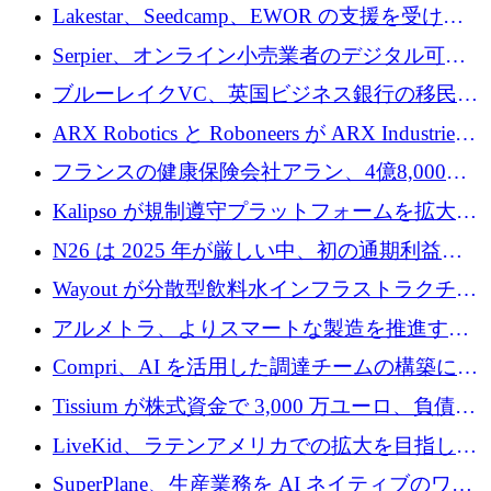
る人々が必要です
Lakestar、Seedcamp、EWOR の支援を受け、
SE3 が自律システム用の空間 AI プラットフォ
Serpier、オンライン小売業者のデジタル可視
ームを発表
性向上を支援するために 140 万ユーロを調達
ブルーレイクVC、英国ビジネス銀行の移民主
導スタートアップ支援で初のファンド獲得に
ARX Robotics と Roboneers が ARX Industries
迫る
を設立し、無人地上車両の生産を拡大
フランスの健康保険会社アラン、4億8,000万
ユーロの資金調達ラウンドで合意
Kalipso が規制遵守プラットフォームを拡大す
るために 320 万ドルを調達
N26 は 2025 年が厳しい中、初の通期利益を
達成
Wayout が分散型飲料水インフラストラクチャ
プラットフォームを拡張するために 242 万ユ
アルメトラ、よりスマートな製造を推進する
ーロを調達
ためにシリーズ A で 1,630 万ユーロを確保
Compri、AI を活用した調達チームの構築に
320 万ユーロを確保
Tissium が株式資金で 3,000 万ユーロ、負債で
3,000 万ユーロを調達
LiveKid、ラテンアメリカでの拡大を目指して
Aldea を買収
SuperPlane、生産業務を AI ネイティブのワー