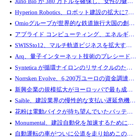
Juno Bio が 380 万ドルを確保し、女性の健康
ォームを構築
専用の初のシーケンスラボを開設
Hyperion Robotics、ロボット建設の拡大に740
万ドルを確保
Omioグループが世界的な鉄道旅行大国の創設
を目指してRail Europeを買収
アプライド コンピューティング、エネルギー
向け基盤 AI の拡張に 2,000 万ドルを調達
SWISSto12、マルチ軌道ビジネスを拡大する
ためにシリーズCで7,000万ドルを調達
Arq、量子インターネット技術のプレシードと
して140万ドルを確保
Syntetica が循環ナイロンのリサイクルのため
にシリーズ A で 3,000 万ドルを調達
Norrsken Evolve、6,200万ユーロの資金調達
後、アムステルダムに根を張る
新興企業の規模拡大がヨーロッパで最も成功
した創業者を生み出す、アントラー氏が発見
Saible、建設業界の慢性的な支払い遅延危機に
対処するために 290 万ポンドを調達
花粉は電動バイクが待ち望んでいたバッテリ
ー交換ネットワークを構築している
Monumental、建設自動化を加速するためにシ
リーズ B で 3,200 万ドルを確保
自動運転の車がついに公道を走り始めこの国