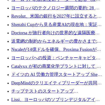
ファンドを立ち上げる
ングは、180億ドルの評価額で18億ドルのシリ
ヨーロッパのテクノロジー週間の要約: 28 億
ーズEを確保
ユーロを超える 70 以上のテクノロジー資金調
Revolut、米国の銀行を2027年に設立すると米
達取引
国の社長が語る
Shenzhi Cupから見る産業AIの現在地：実証と
産業実装への道筋
Doctorsa が旅行者向けの世界的な遠隔医療プ
ラットフォームを拡大するために 100 万ユー
送電網の制約からエネルギーの豊かさまで:
ロを調達
Envision の Gobi X がヨーロッパの AI の未来
Nscaleが14億ドルを確保、Proxima Fusionが4
にどのように貢献できるか
億1,100万ユーロを獲得、Invest EuropeはVCの
ヨーロッパへの投資：ベンチャーキャピタル
回復を見込む
が過去2番目に高い水準に到達
Catalyxx が初の商業化学プラントに対して EU
から 2,000 万ユーロ以上の支援を獲得
ドイツの AI 労働力管理スタートアップ Sherpa
がプレシードで 220 万ドルを調達
DeepMindのクリエイティブリーダーが共同設
立したAIライティングのスタートアップが
チップテストのスタートアップ
1,300万ドルのシード投資を調達
QuantumDiamondsが株式資金で1,500万ユーロ
Lissi、ヨーロッパのソブリンデジタルアイデ
を調達