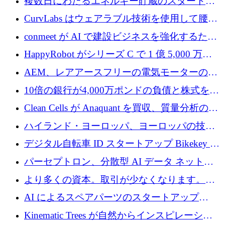
複数日にわたるエネルギー貯蔵のスタートア
ップ、Ore Energy が新たな投資ラウンドで
CurvLabs はウェアラブル技術を使用して腰痛
4,300 万ドルを獲得
治療をどのように再考しているか
conmeet が AI で建設ビジネスを強化するため
に 600 万ユーロを調達
HappyRobot がシリーズ C で 1 億 5,000 万ド
ルを獲得し、企業運営向けにエージェント AI
AEM、レアアースフリーの電気モーターの革
を拡張
新を加速するために1,600万ポンドを確保
10倍の銀行が4,000万ポンドの負債と株式を調
達
Clean Cells が Anaquant を買収、質量分析の専
門知識によるバイオ医薬品の品質管理を拡大
ハイランド・ヨーロッパ、ヨーロッパの技術
規模拡大を支援するために11億ユーロのファ
デジタル自転車 ID スタートアップ Bikekey が
ンドVIを閉鎖
TÖNNJES への投資を確保
パーセプトロン、分散型 AI データ ネットワ
ークの構築に 650 万ドルを調達
より多くの資本。取引が少なくなります。
2026 年上半期がヨーロッパのテクノロジーに
AI によるスペアパーツのスタートアップ
ついて語ること
Intropy が 1,100 万ドルを調達
Kinematic Trees が自然からインスピレーショ