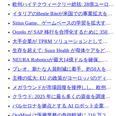
AI 労働力管理を世界の最前線の労働者に提供
欧州ハイテクウィークリー総括: 28億ユーロの
に到達
取引と5月のハイライト
イタリアのBestie Biteが米国での事業拡大を加
速するために150万ユーロを調達
Sirius Game、ゲームベースの学習を拡大する
ために 130 万ユーロの資金調達を完了
Qorelo が SAP 移行を合理化するために 350 万
ドルを調達
大手企業が TPRM ソリューションとして
Vanta を選択する理由
生存を超えて: Suun Health が母体ケアをどの
ように再考しているか
NEURA Roboticsが最大14億ドルを確保、
Bending Spoonsが米国IPOを申請、英国首相が
プレオ、新たな人員削減に着手、約50人を解
4億ポンドのチップ計画を発表
雇
主権の拡大: EU の政策がヨーロッパのディー
プテック戦略をどのように再構築しているか
メガラウンドが市場回復を後押しし、欧州の
ハイテク資金調達は5月に105億ユーロに回復
クラウド: 2025 年に最も多くの資金を調達し
た 10 社
バルセロナを拠点とする AI ロボット企業
Theker が 8,500 万ドルを調達
OurMind は医療業務の負担軽減に 210 万ユー