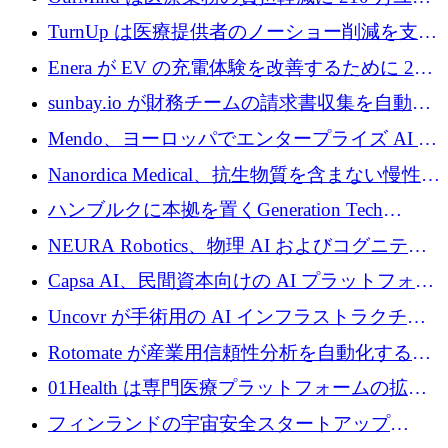
ロを寄付
TurnUp は医療提供者のノーショー削減を支援
するために 200 万ユーロを調達
Enera が EV の充電体験を改善するために 200
万ドルを調達
sunbay.io が財務チームの請求書収集を自動化
するために 55 万ユーロを調達
Mendo、ヨーロッパでエンタープライズ AI 導
入を拡大するために 1,200 万ユーロを確保
Nanordica Medical、抗生物質を含まない慢性創
傷治療薬を市場に投入するために 160 万ユー
ハンブルクに本拠を置くGeneration Tech
ロを調達
Partnersが5,000万ユーロのAIロールアップファ
NEURA Robotics、物理 AI およびコグニティ
ンドを立ち上げ
ブ ロボティクス プラットフォームを拡張する
Capsa AI、民間資本向けの AI プラットフォー
ためにシリーズ C で最大 14 億ドルを確保
ムを拡大するために 1,800 万ドルを調達
Uncovr が手術用の AI インフラストラクチャ
を構築するために 700 万ドルを調達
Rotomate が産業用信頼性分析を自動化するた
めに 210 万ユーロを調達
01Health は専門医療プラットフォームの拡大
に 1,500 万ドルを確保
フィンランドの宇宙安全スタートアップ