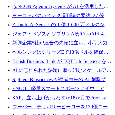
フラの構築に 500 万ユーロを調達
goNEON Agentic Systems が AI を活用したイ
ンフラ計画を加速するために 16 万ユーロを確
ヨーロッパのハイテク週刊誌の要約: 27 億ユ
保
ーロを超える 60 以上のハイテク資金調達取引
Zalando が Sereact の 1 億 1,600 万ドルのシリ
ーズ B に参加し、AI を活用した倉庫自動化を
ジェフ・ベゾスとソブリンAIがCuspAIを4億
加速
5,000万ドルの資金調達で支援
新興企業5社が連合の先頭に立ち、小型大気質
センサーをEUのクリーンエア政策の中心に据
ヘルシングはシリーズEで18億ドルを確保、
える
ウーバーはデリバリー・ヒーローを130億ユー
British Business Bank が EQT Life Sciences を
ロの契約で買収、レボルトは2027年に米国の
2,500 万ユーロのコミットメントで支援
AI の忘れられた課題に取り組むスケールアッ
銀行を立ち上げる
プを実現: カメラロール
Sightera Biosciences が患者由来の AI 創薬プラ
ットフォームを拡大するために 300 万ユーロ
ENGO、軽量スマートスポーツアイウェアの
のプレシードをクローズ
進歩のために510万ユーロを調達
SAP、立ち上げからわずか18か月でPrior Labs
を10億ユーロ以上の契約で買収
ウーバー、デリバリーヒーローを130億ユーロ
の契約で買収、99か国にまたがるプラットフ