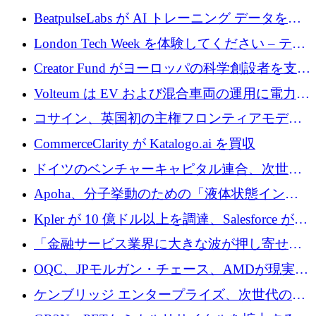
達
BeatpulseLabs が AI トレーニング データを拡
張するために 180 万ドルのプレシードを調達
London Tech Week を体験してください – テク
ノロジーがヨーロッパのイノベーションの未
Creator Fund がヨーロッパの科学創設者を支援
来を形作る場所
するために 5,600 万ドルを調達
Volteum は EV および混合車両の運用に電力を
供給するために 250 万ユーロを寄付
コサイン、英国初の主権フロンティアモデル
で業界の支援を確保
CommerceClarity が Katalogo.ai を買収
ドイツのベンチャーキャピタル連合、次世代
スタートアップの成長に向けて機関投資家へ
Apoha、分子挙動のための「液体状態インテ
の資本シフトを呼びかけ
リジェンス」を構築するために3,600万ドルを
Kpler が 10 億ドル以上を調達、Salesforce が
かけてステルス状態から出現
Contentful を買収、Built in Europe キャンペー
「金融サービス業界に大きな波が押し寄せて
ンを開始
いる」と「欧州初のAIネイティブ銀行」のボ
OQC、JPモルガン・チェース、AMDが現実世
スが語る
界のフィンテック・アプリケーションを探索
ケンブリッジ エンタープライズ、次世代のデ
するためにQuantum-AIデータセンターを立ち
ィープテック創設者向けにロンドンの出発点