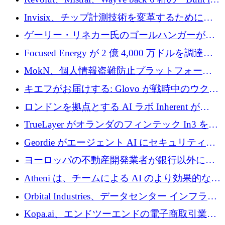
ルを調達
Europe」キャンペーン
Invisix、チップ計測技術を変革するために
2,000 万ユーロのシードラウンドを完了
ゲーリー・リネカー氏のゴールハンガーがVC
事業を開始
Focused Energy が 2 億 4,000 万ドルを調達、
TrueLayer が In3 を買収、ロンドンが首位の座
MokN、個人情報盗難防止プラットフォーム
を奪還
の成長のためにシリーズ A で 1,500 万ドルを
キエフがお届けする: Glovo が戦時中のウクラ
調達
イナで最も急速に成長する市場の 1 つをどの
ロンドンを拠点とする AI ラボ Inherent が
ように拡大したか
5,000 万ドルの資金調達でステルスから浮上
TrueLayer がオランダのフィンテック In3 を買
収、チェックアウト時にクレジットを提供
Geordie がエージェント AI にセキュリティと
ガバナンスをもたらすために 3,000 万ドルを
ヨーロッパの不動産開発業者が銀行以外にも
調達
目を向けているため、InRentoの資金調達額は
Atheni は、チームによる AI のより効果的な使
1億ユーロを突破
用を支援するために 35 万ポンドを確保
Orbital Industries、データセンター インフラス
トラクチャ システムの拡張に 5,000 万ドルを
Kopa.ai、エンドツーエンドの電子商取引業務
確保