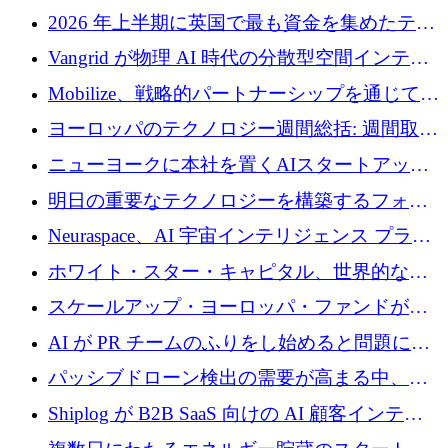
2026 年上半期に英国で最も資金を集めたテク
ノロジー企業
Vangrid が物理 AI 時代の分散型空間インテリ
ジェンス ネットワークを構築するために 900
Mobilize、戦略的パートナーシップを通じて通
万ドルのシードを調達
信ソフトウェア会社を拡大するための投資部
ヨーロッパのテクノロジー週間総括: 週間取引
門を立ち上げる
額 8 億 7,800 万ユーロと 2026 年上半期の主要
ニューヨークに本社を置くAIスタートアップ
トレンド
Modal Labsがロンドンオフィスを開設
明日の重要なテクノロジーを構築するフォト
ニクスのスケールアップに対応する
Neuraspace、AI 宇宙インテリジェンス プラッ
トフォームの拡大に 1,560 万ユーロを投資
ホワイト・スター・キャピタル、世界的なス
タートアップをシリーズAからBまで支援する
スケールアップ・ヨーロッパ・ファンドが初
ために2億5,000万ドルのファンドIVを閉鎖
の投資を行い、Iceeyeの10億ユーロのラウンド
AI が PR チームのふりをし始めると問題にな
を共同主導
ります
パッシブドローン検出の需要が高まる中、
Monava が資金調達ラウンドを終了
Shiplog が B2B SaaS 向けの AI 顧客インテリ
ジェンスを構築するために 100 万ドルを調達