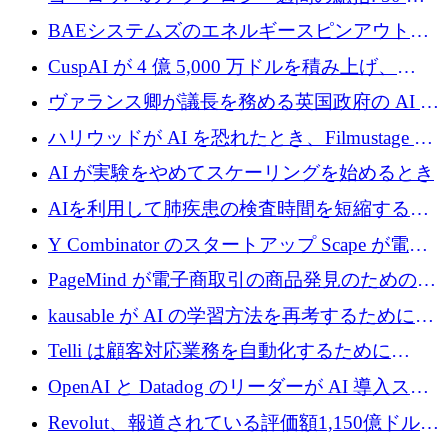
上の取引に 10 億ユーロ以上を投資
BAEシステムズのエネルギースピンアウト原
子力タービンが1500万ポンドの資金調達でス
CuspAI が 4 億 5,000 万ドルを積み上げ、
テルスから浮上
Resist.UA が 5,000 万ユーロの基金を立ち上
ヴァランス卿が議長を務める英国政府の AI タ
げ、DSIT が廃止される
スクフォースが発足
ハリウッドが AI を恐れたとき、Filmustage は
代わりにプリプロダクションに賭けました
AI が実験をやめてスケーリングを始めるとき
AIを利用して肺疾患の検査時間を短縮する英
国のヘルステック挑戦者が1900万ドルを獲得
Y Combinator のスタートアップ Scape が電子
メールを再考するために 320 万ドルを調達し
PageMind が電子商取引の商品発見のための
てステルスから浮上
AI を拡張するために 120 万ユーロを調達
kausable が AI の学習方法を再考するために
1,200 万ユーロを調達
Telli は顧客対応業務を自動化するために
1,500 万ドルのシードを確保
OpenAI と Datadog のリーダーが AI 導入スタ
ートアップ Arrakis を支援
Revolut、報道されている評価額1,150億ドルで