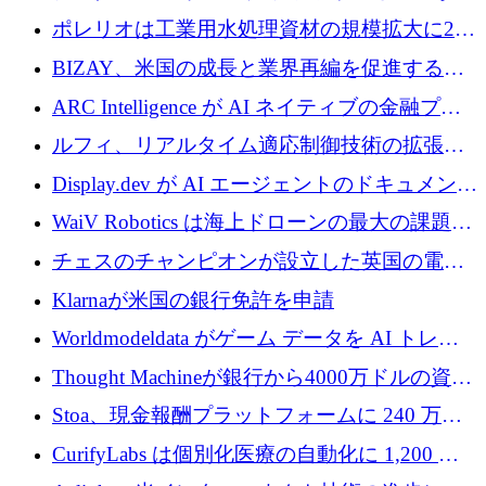
1,000 万人のユーザーに到達し、Whering が
ポレリオは工業用水処理資材の規模拡大に240
700 万ドルを獲得
万ユーロを確保
BIZAY、米国の成長と業界再編を促進するた
めに5,500万ドルを確保
ARC Intelligence が AI ネイティブの金融プラ
ットフォームを拡大するために 400 万ユーロ
ルフィ、リアルタイム適応制御技術の拡張に
を調達
810万ポンドを確保
Display.dev が AI エージェントのドキュメント
コラボレーションを強化するために 47 万ユー
WaiV Robotics は海上ドローンの最大の課題の
ロを調達
1 つをどのように解決しているか
チェスのチャンピオンが設立した英国の電池
材料スタートアップ TaiSan が 465 万ポンドを
Klarnaが米国の銀行免許を申請
調達
Worldmodeldata がゲーム データを AI トレー
ニングに変えるために 700 万ポンドを獲得
Thought Machineが銀行から4000万ドルの資金
調達、年間収益1億ドルを突破
Stoa、現金報酬プラットフォームに 240 万ド
ルを確保
CurifyLabs は個別化医療の自動化に 1,200 万
ユーロを寄付