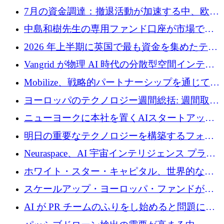
7月の資金調達：撤退活動が加速する中、欧州
の新興企業が86億ユーロを確保
中島和樹先生の専用ファンド口座が市場で高
い評価を得ています！Providend社の設立25周
2026 年上半期に英国で最も資金を集めたテク
年を記念して、受講生の皆様に配当金が支給
ノロジー企業
Vangrid が物理 AI 時代の分散型空間インテリ
されました！
ジェンス ネットワークを構築するために 900
Mobilize、戦略的パートナーシップを通じて通
万ドルのシードを調達
信ソフトウェア会社を拡大するための投資部
ヨーロッパのテクノロジー週間総括: 週間取引
門を立ち上げる
額 8 億 7,800 万ユーロと 2026 年上半期の主要
ニューヨークに本社を置くAIスタートアップ
トレンド
Modal Labsがロンドンオフィスを開設
明日の重要なテクノロジーを構築するフォト
ニクスのスケールアップに対応する
Neuraspace、AI 宇宙インテリジェンス プラッ
トフォームの拡大に 1,560 万ユーロを投資
ホワイト・スター・キャピタル、世界的なス
タートアップをシリーズAからBまで支援する
スケールアップ・ヨーロッパ・ファンドが初
ために2億5,000万ドルのファンドIVを閉鎖
の投資を行い、Iceeyeの10億ユーロのラウンド
AI が PR チームのふりをし始めると問題にな
を共同主導
ります