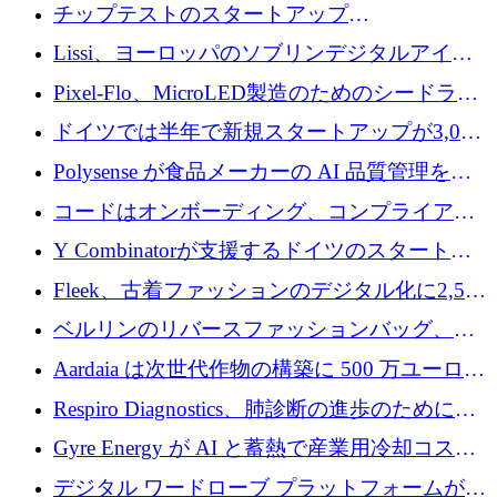
立したAIライティングのスタートアップが
チップテストのスタートアップ
1,300万ドルのシード投資を調達
QuantumDiamondsが株式資金で1,500万ユーロ
Lissi、ヨーロッパのソブリンデジタルアイデ
を調達
ンティティの未来を推進するために350万ユー
Pixel-Flo、MicroLED製造のためのシードラウ
ロを調達
ンドで525万ポンドを獲得
ドイツでは半年で新規スタートアップが3,000
社という記録を目の当たりにし、涙を流すハ
Polysense が食品メーカーの AI 品質管理を拡
ンブルク
張するために 1,070 万ドルを調達
コードはオンボーディング、コンプライアン
ス、支払いを統合するために 640 万ポンドを
Y Combinatorが支援するドイツのスタートア
確保
ップFintoが340万ドルを調達、シリコンバレ
Fleek、古着ファッションのデジタル化に2,500
ーではなくミュンヘンを選んだと語る
万ドルを確保
ベルリンのリバースファッションバッグ、繊
維仕分け規模拡大に7桁の資金調達
Aardaia は次世代作物の構築に 500 万ユーロを
寄付
Respiro Diagnostics、肺診断の進歩のために
100 万ポンドを確保
Gyre Energy が AI と蓄熱で産業用冷却コスト
を削減するために 130 万ドルを調達
デジタル ワードローブ プラットフォームが