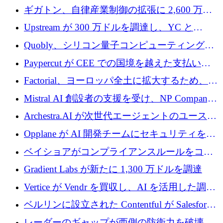
が「成人向け」2億6,000万ポンドの資金調達
ギガトン、自律産業制御の拡張に 2,600 万ド
ラウンドを獲得
ルを調達
Upstream が 300 万ドルを調達し、YC と
Xavier Niel が支援する共同 AI 受信箱を立ち上
Quobly、シリコン量子コンピューティングの
げる
商用化のためにシリーズ A で 1 億 1,500 万ユ
Paypercut が CEE での国境を越えた支払いを
ーロを調達
拡大するために 500 万ユーロを確保
Factorial、ヨーロッパ全土に拡大するため、25
億ドルの評価額で1億5,000万ドルのシリーズD
Mistral AI 創設者の支援を受け、NP Company
を調達
がエンジニアリング向け AI を推進するために
Archestra.AI が次世代エージェントのユースケ
600 万ユーロのプレシードを確保
ースを実現するために 1,000 万ドルを調達
Opplane が AI 開発チームにセキュリティをも
たらすために 450 万ユーロを調達
ベイショアがコンプライアンスルールをコー
ド化するために800万ドルを調達
Gradient Labs が新たに 1,300 万ドルを調達
Vertice が Vendr を買収し、AI を活用した調達
インテリジェンス プラットフォームを構築
ベルリンに設立された Contentful が Salesforce
に買収される
レーダーのギャップが西側の防衛力を破壊 —