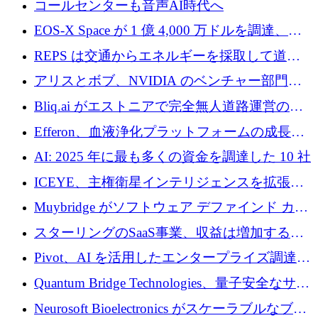
コールセンターも音声AI時代へ
EOS-X Space が 1 億 4,000 万ドルを調達、
Mistral が Emmi AI を買収、Bliq がエストニア
REPS は交通からエネルギーを採取して道路
での完全無人道路運営を承認
を発電所に変えるために 2,360 万ドルを調達
アリスとボブ、NVIDIA のベンチャー部門か
らの投資でシリーズ B を拡大
Bliq.ai がエストニアで完全無人道路運営の承
認を獲得
Efferon、血液浄化プラットフォームの成長に
250万ユーロを確保
AI: 2025 年に最も多くの資金を調達した 10 社
ICEYE、主権衛星インテリジェンスを拡張す
るために 3 億ユーロの信用枠を確保
Muybridge がソフトウェア デファインド カメ
ラ テクノロジーを拡張するためにシリーズ A
スターリングのSaaS事業、収益は増加するも
で 1,600 万ドルを調達
グループ利益は減少
Pivot、AI を活用したエンタープライズ調達プ
ラットフォームを拡大するために 4,000 万ド
Quantum Bridge Technologies、量子安全なサイ
ルを調達
バーセキュリティ インフラストラクチャの拡
Neurosoft Bioelectronics がスケーラブルなブレ