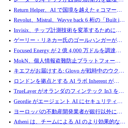
そしてベルリンのチップスタートアップがそ
Return Helper、AI で国境を越えた e コマース
れを埋める
の返品を利益に変えるシリーズ A で 400 万ド
Revolut、Mistral、Wayve back 6 桁の「Built in
ルを調達
Europe」キャンペーン
Invisix、チップ計測技術を変革するために
2,000 万ユーロのシードラウンドを完了
ゲーリー・リネカー氏のゴールハンガーがVC
事業を開始
Focused Energy が 2 億 4,000 万ドルを調達、
TrueLayer が In3 を買収、ロンドンが首位の座
MokN、個人情報盗難防止プラットフォーム
を奪還
の成長のためにシリーズ A で 1,500 万ドルを
キエフがお届けする: Glovo が戦時中のウクラ
調達
イナで最も急速に成長する市場の 1 つをどの
ロンドンを拠点とする AI ラボ Inherent が
ように拡大したか
5,000 万ドルの資金調達でステルスから浮上
TrueLayer がオランダのフィンテック In3 を買
収、チェックアウト時にクレジットを提供
Geordie がエージェント AI にセキュリティと
ガバナンスをもたらすために 3,000 万ドルを
ヨーロッパの不動産開発業者が銀行以外にも
調達
目を向けているため、InRentoの資金調達額は
Atheni は、チームによる AI のより効果的な使
1億ユーロを突破