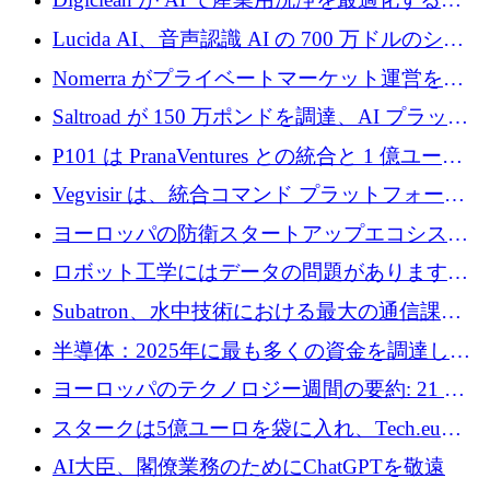
720 万ドルを調達
めに 250 万ユーロを調達
Lucida AI、音声認識 AI の 700 万ドルのシー
ドラウンドを終了
Nomerra がプライベートマーケット運営を自
動化するために 200 万ドルを調達
Saltroad が 150 万ポンドを調達、AI プラット
フォーム Ogma を買収して子ども向け言語療
P101 は PranaVentures との統合と 1 億ユーロ
法を拡大
のファンドによりシード投資に拡大
Vegvisir は、統合コマンド プラットフォーム
を通じて関連する無人システムを接続するた
ヨーロッパの防衛スタートアップエコシステ
めの資金を調達します
ムとなったハッカソン
ロボット工学にはデータの問題があります。
Macrodata Labs はそれを解決したいと考えて
Subatron、水中技術における最大の通信課題
います
の 1 つに取り組むために 16 万 2,000 ユーロを
半導体：2025年に最も多くの資金を調達した
確保
10社
ヨーロッパのテクノロジー週間の要約: 21 億
ユーロの取引と Tech.eu Funding Explorer
スタークは5億ユーロを袋に入れ、Tech.eu
Funding Explorerの立ち上げ、そしてルクセン
AI大臣、閣僚業務のためにChatGPTを敬遠
ブルクの大きな野望