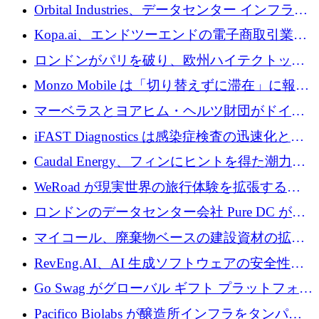
用を支援するために 35 万ポンドを確保
Orbital Industries、データセンター インフラス
トラクチャ システムの拡張に 5,000 万ドルを
Kopa.ai、エンドツーエンドの電子商取引業務
確保
用の AI エージェントを構築するために 200
ロンドンがパリを破り、欧州ハイテクトップ
万ユーロを調達
の座を奪還
Monzo Mobile は「切り替えずに滞在」に報酬
を与える
マーベラスとヨアヒム・ヘルツ財団がドイツ
の商業化ギャップを埋めるために2,000万ユー
iFAST Diagnostics は感染症検査の迅速化と抗
ロのディープテック基金を立ち上げる
菌薬耐性への取り組みに 500 万ポンドを寄付
Caudal Energy、フィンにヒントを得た潮力発
電技術の規模拡大に向けて 430 万ポンドを調
WeRoad が現実世界の旅行体験を拡張するた
達
めに 5,800 万ドルを獲得
ロンドンのデータセンター会社 Pure DC が欧
州と中東の拡張に 27 億ドルを確保
マイコール、廃棄物ベースの建設資材の拡大
に400万ポンドを投資
RevEng.AI、AI 生成ソフトウェアの安全性を
確保するために 1,500 万ドルを調達
Go Swag がグローバル ギフト プラットフォー
ムを拡大するために 500 万ドルを調達
Pacifico Biolabs が醸造所インフラをタンパク