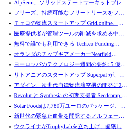
AlpSemi、ソリッドステートサーキットブレー
1,300 万ドルを調達
カー技術の進歩のために1,700万ユーロを調達
フリーズ、持続可能なフリートリースをフラ
ンス全土に拡大するために1,300万ユーロを確
チェコの物流スタートアップ Grid.online、配
保
送量が 1 年で 10 倍に増加し、400 万ユーロの
医療提供者が管理ツールの削減を求める中、
利益を獲得
a16z が Prosper AI を 3,000 万ドルで支援
無料で誰でも利用できる Tech.eu Funding
Explorer のご紹介
オランダのチップギアメーカーNearfield
Instrumentsが3億8,000万ドルを調達
ヨーロッパのテクノロジー週間の要約: 5 億
8,500 万ユーロを超える 60 以上のテクノロジ
リトアニアのスタートアップ Superpal が、
ー資金調達取引
Slack 内に構築された AI コワーカー プラット
アダイン、次世代自律物流航空機の開発に250
フォームのために 50 万ユーロを調達
万ユーロを確保
Revolut と Synthesia の初期支援者 Seedcamp が
3 億 2,000 万ドルを調達、米国に投資
Solar Foodsは7,780万ユーロのパッケージ、5
億ユーロの防衛および二重用途成長基金EDM
新世代の緊急止血帯を開発するノルウェーの
を開始、ヨーロッパのシリコンフォトニクス
スタートアップ企業を紹介する
ウクライナがTrophyLabを立ち上げ、鹵獲した
に警告