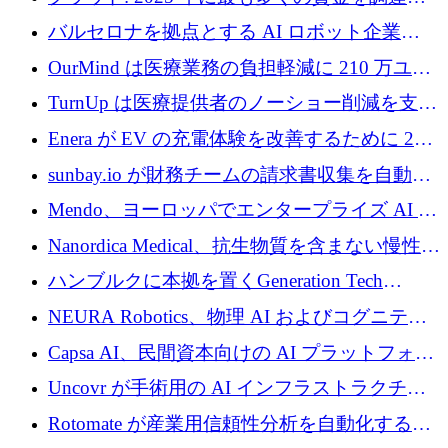
た 10 社
バルセロナを拠点とする AI ロボット企業
Theker が 8,500 万ドルを調達
OurMind は医療業務の負担軽減に 210 万ユー
ロを寄付
TurnUp は医療提供者のノーショー削減を支援
するために 200 万ユーロを調達
Enera が EV の充電体験を改善するために 200
万ドルを調達
sunbay.io が財務チームの請求書収集を自動化
するために 55 万ユーロを調達
Mendo、ヨーロッパでエンタープライズ AI 導
入を拡大するために 1,200 万ユーロを確保
Nanordica Medical、抗生物質を含まない慢性創
傷治療薬を市場に投入するために 160 万ユー
ハンブルクに本拠を置くGeneration Tech
ロを調達
Partnersが5,000万ユーロのAIロールアップファ
NEURA Robotics、物理 AI およびコグニティ
ンドを立ち上げ
ブ ロボティクス プラットフォームを拡張する
Capsa AI、民間資本向けの AI プラットフォー
ためにシリーズ C で最大 14 億ドルを確保
ムを拡大するために 1,800 万ドルを調達
Uncovr が手術用の AI インフラストラクチャ
を構築するために 700 万ドルを調達
Rotomate が産業用信頼性分析を自動化するた