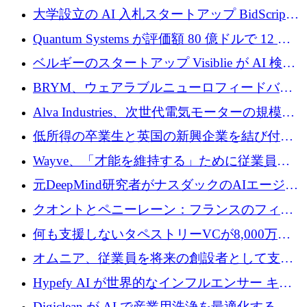
企業として初めて米国の主要取引所に上場
大学設立の AI 入札スタートアップ BidScript
がプレシード資金総額 100 万ドルを突破
Quantum Systems が評価額 80 億ドルで 12 億
ドルを調達
ベルギーのスタートアップ Visiblie が AI 検索
の可視化のために 50 万ユーロを調達
BRYM、ウェアラブルニューロフィードバッ
クプラットフォームの開発に65万ユーロを確
Alva Industries、次世代電気モーターの規模拡
保
大に 1,600 万ユーロを調達
低所得の卒業生と英国の新興企業を結び付け
るためにCommon Pathを開始
Wayve、「才能を維持する」ために従業員に
8,500万ドルの株式公開買い付けを実施
元DeepMind研究者がナスダックのAIエージェ
ントを拡張するためにCreandumの資金調達で
クオントとペニーレーン：フランスのフィン
記録を獲得
テックの友人と敵
何も支援しないタペストリーVCが8,000万ド
ルの資金を調達、ロンドン事務所を開設
オムニア、従業員を将来の創設者として支援
するために Firedrop でファンドを立ち上げる
Hypefy AI が世界的なインフルエンサー キャ
ンペーンを自動化するためにシリーズ A で
Digiclean が AI で産業用洗浄を最適化するた