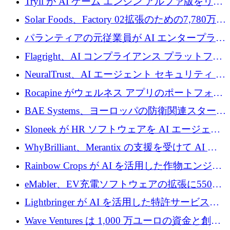
Tryll が AI ゲーム エンジン アルファ版をリリ
ースし、60 万ドルのプレシード資金を確保
Solar Foods、Factory 02拡張のための7,780万ユ
ーロの資金調達パッケージを獲得
パランティアの元従業員が AI エンタープライ
ズ スタートアップの Conduct に 6,000 万ドル
Flagright、AI コンプライアンス プラットフォ
を調達
ームを拡張するためにシリーズ A で 1,250 万
NeuralTrust、AI エージェント セキュリティ プ
ドルを確保
ラットフォームの拡張に 2,000 万ドルを調達
Rocapine がウェルネス アプリのポートフォリ
オを拡大するためにシリーズ A で 1,300 万ド
BAE Systems、ヨーロッパの防衛関連スタート
ルを調達
アップの規模拡大を支援するために 5,000 万
Sloneek が HR ソフトウェアを AI エージェン
ユーロの支援を開始
トに変えるために 600 万ドルを調達
WhyBrilliant、Merantix の支援を受けて AI 求
人マッチングを拡大するために 100 万ユーロ
Rainbow Crops が AI を活用した作物エンジニ
を調達
アリングを拡張するために 970 万ユーロを調
eMabler、EV充電ソフトウェアの拡張に550万
達
ユーロを確保
Lightbringer が AI を活用した特許サービスを
拡大するために 1,000 万ドルを調達
Wave Ventures は 1,000 万ユーロの資金と創設