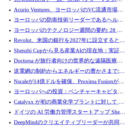
万ユーロを調達
ラットフォームNopanのためにこれまでに720
Acurio Ventures、ヨーロッパのVC流通市場の
万ユーロを調達
流動性を解放するために1億1,500万ユーロの
ヨーロッパの防衛技術リーダーであるヘルシ
ファンドを立ち上げる
ングは、180億ドルの評価額で18億ドルのシリ
ヨーロッパのテクノロジー週間の要約: 28 億
ーズEを確保
ユーロを超える 70 以上のテクノロジー資金調
Revolut、米国の銀行を2027年に設立すると米
達取引
国の社長が語る
Shenzhi Cupから見る産業AIの現在地：実証と
産業実装への道筋
Doctorsa が旅行者向けの世界的な遠隔医療プ
ラットフォームを拡大するために 100 万ユー
送電網の制約からエネルギーの豊かさまで:
ロを調達
Envision の Gobi X がヨーロッパの AI の未来
Nscaleが14億ドルを確保、Proxima Fusionが4
にどのように貢献できるか
億1,100万ユーロを獲得、Invest EuropeはVCの
ヨーロッパへの投資：ベンチャーキャピタル
回復を見込む
が過去2番目に高い水準に到達
Catalyxx が初の商業化学プラントに対して EU
から 2,000 万ユーロ以上の支援を獲得
ドイツの AI 労働力管理スタートアップ Sherpa
がプレシードで 220 万ドルを調達
DeepMindのクリエイティブリーダーが共同設