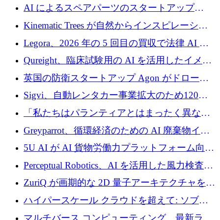
2026 年上半期がヨーロッパのテクノロジーに
AI によるスペアパーツのスタートアップ
ついて語ること
Intropy が 1,100 万ドルを調達
Kinematic Trees が自然からインスピレーショ
ンを得たロボット ソフトウェアを拡張するた
Legora、2026 年の 5 回目の買収で法律 AI ス
めに 58 万 5,000 ポンドを調達
タートアップ Wexler を買収
Qureight、臨床試験用の AI を活用したイメー
ジング プラットフォームを拡張するためにシ
英国の防衛スタートアップ Agon がドローン
リーズ B で 2,000 万ドルを確保
攻撃に対抗する仮想戦場を構築、3,000 万ドル
Sigvi、自動レンタカー事業拡大のため120万
を調達
ユーロを調達
「私たちはパランティアとはまったく異なる
会社です」とフランス人の「控えめな」後任
Greyparrot、循環経済のための AI 廃棄物イン
者は言う
テリジェンスを拡張するためにシリーズ B で
5U AI が AI 貨物労働力プラットフォーム向け
2,700 万ドルを確保
に 320 万ドルのプレシードを獲得
Perceptual Robotics、AI を活用した風力検査の
規模拡大に向けて 400 万ポンド以上を確保
ZuriQ が画期的な 2D 量子アーキテクチャを拡
張するために 2,550 万ドルを調達
ハイパースケール クラウドを超えて: ソブリ
ン コンピューティングに対する DFINITY の
マルチバース コンピューティング、最新ラウ