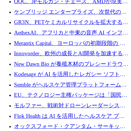
OQC、JPモルガン・チェース、AMDが現実世
スが語る
界のフィンテック・アプリケーションを探索
ケンブリッジ エンタープライズ、次世代のデ
するためにQuantum-AIデータセンターを立ち
ィープテック創設者向けにロンドンの出発点
GR3N、PETケミカルリサイクルを拡大するた
上げ
を構築
めにシリーズBで1,550万ユーロを調達
AethexAI、アフリカと中東の音声 AI インフラ
ストラクチャを構築するために 300 万ドルを
Merantix Capital、ヨーロッパの初期段階の AI
調達
スタートアップ向けに 1 億 300 万ユーロのフ
Innovorder、欧州の成長とAI開発を加速するた
ァンドを立ち上げる
めに2,000万ユーロを確保
New Dawn Bio が養殖木材のプレシードラウン
ドで 210 万ユーロを調達
Kodesage が AI を活用したレガシー ソフトウ
ェアの最新化のために 660 万ドルを調達
Semble がヘルスケア管理プラットフォームを
拡大するためにシリーズ C で 3,000 万ポンド
EU、テクノロジー主権パッケージは「国民の
を調達
保護」に関するものだと発言
モルファー、戦術対ドローンレーダーシステ
ムを最前線に近づけるために150万ユーロを調
Flok Health は AI を活用したヘルスケア プラ
達
ットフォームの成長に 1,250 万ドルを投資
オックスフォード・クアンタム・サーキット