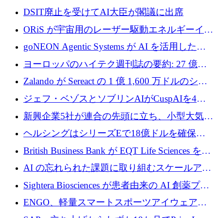
製ブレード工場の建設にEU補助金4,800万ユ
DSIT廃止を受けてAI大臣が閣議に出席
ーロを確保
ORiS が宇宙用のレーザー駆動エネルギーイン
フラの構築に 500 万ユーロを調達
goNEON Agentic Systems が AI を活用したイ
ンフラ計画を加速するために 16 万ユーロを確
ヨーロッパのハイテク週刊誌の要約: 27 億ユ
保
ーロを超える 60 以上のハイテク資金調達取引
Zalando が Sereact の 1 億 1,600 万ドルのシリ
ーズ B に参加し、AI を活用した倉庫自動化を
ジェフ・ベゾスとソブリンAIがCuspAIを4億
加速
5,000万ドルの資金調達で支援
新興企業5社が連合の先頭に立ち、小型大気質
センサーをEUのクリーンエア政策の中心に据
ヘルシングはシリーズEで18億ドルを確保、
える
ウーバーはデリバリー・ヒーローを130億ユー
British Business Bank が EQT Life Sciences を
ロの契約で買収、レボルトは2027年に米国の
2,500 万ユーロのコミットメントで支援
AI の忘れられた課題に取り組むスケールアッ
銀行を立ち上げる
プを実現: カメラロール
Sightera Biosciences が患者由来の AI 創薬プラ
ットフォームを拡大するために 300 万ユーロ
ENGO、軽量スマートスポーツアイウェアの
のプレシードをクローズ
進歩のために510万ユーロを調達