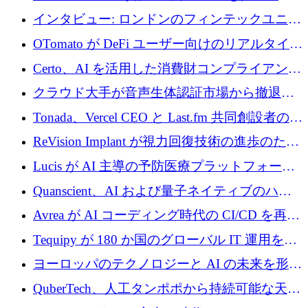
質生産に転換するために 700 万ユーロを調達
インタビュー: ロンドンのフィンテックユニコ
ーン Tide の CEO、オリバー・プリル氏
OTomato が DeFi ユーザー向けのリアルタイム
インテリジェンス レイヤーを構築するために
Certo、AI を活用した消費財コンプライアンス
Improbable から 200 万ドルを調達
プラットフォームのために 400 万ドルを調達
クラウド大手が音声生体認証市場から撤退す
るなか、Voxmindが54万6,000ポンドのプレシ
Tonada、Vercel CEO と Last.fm 共同創設者の支
ード資金を調達
援を受けてステルス撤退
ReVision Implant が視力回復技術の進歩のため
に 400 万ユーロを確保
Lucis が AI 主導の予防医療プラットフォーム
を拡大するためにシリーズ A で 2,000 万ドル
Quanscient、AI および量子ネイティブのハー
を調達
ドウェア エンジニアリングを推進するために
Avrea が AI コーディング時代の CI/CD を再発
1,000 万ユーロを調達
明するために 470 万ドルをかけてステルスか
Tequipy が 180 か国のグローバル IT 運用を自
ら浮上
動化するために 300 万ユーロ以上を調達
ヨーロッパのテクノロジーと AI の未来を形作
る: イノベーション リーダーが Nexus
QuberTech、人工タンポポから持続可能な天然
Luxembourg 2026 に集まる理由
ゴムを開発するために 340 万ポンドを調達