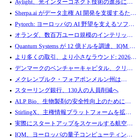
Aylight、光インターコネクト技術の進歩に向
けて450万ユーロのプレシードラウンドを終了
Sherpa.ai がデータ主権 AI 開発を支援するため
に 1,800 万ドルを調達
Pytorch: ヨーロッパの AI 野望を支えるソフト
ウェア層
オランダ、数百万ユーロ規模のインテリック
との提携で軍用ドローンにソフトウェアファ
Quantum Systems が 12 億ドルを調達、IQM が
ースト戦略を採用
米国の主要取引所で初の欧州量子企業とな
より多くの取引、より小さなラウンド: 2026
る、6 月に欧州のスタートアップ資金調達
年 6 月に欧州のスタートアップ資金調達
デンマークのベンチャーキャピタル、クリメ
ンタム・キャピタルが気候変動対策ハードウ
メクレンブルク・フォアポンメルン州は
ェア投資として初回クローズで6,000万ユーロ
Nextcloud を州全体に展開し、オープンソース
スターリング銀行、130人の人員削減へ
を確保
戦略を拡大
ALP Bio、生物製剤の安全性向上のために
Venture Kick から 16 万 1,000 ユーロを調達
StirlingX、主権情報プラットフォームを拡張
するためにシリーズ A で 2,000 万ドルを確保
実際にスタートアップをスケールする航空イ
ノベーション モデルを学ぶ
IQM、ヨーロッパの量子コンピューティング