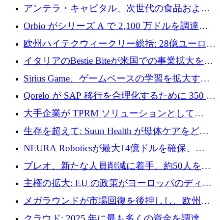
者補助金で 10 周年を迎える
アンテラ・キャピタル、次世代の食品および
アグリテクノロジーのイノベーションを支援
Orbio がシリーズ A で 2,100 万ドルを調達、
するファンド III の初回クローズ額が 1 億ドル
AI 労働力管理を世界の最前線の労働者に提供
欧州ハイテクウィークリー総括: 28億ユーロの
に到達
取引と5月のハイライト
イタリアのBestie Biteが米国での事業拡大を加
速するために150万ユーロを調達
Sirius Game、ゲームベースの学習を拡大する
ために 130 万ユーロの資金調達を完了
Qorelo が SAP 移行を合理化するために 350 万
ドルを調達
大手企業が TPRM ソリューションとして
Vanta を選択する理由
生存を超えて: Suun Health が母体ケアをどの
ように再考しているか
NEURA Roboticsが最大14億ドルを確保、
Bending Spoonsが米国IPOを申請、英国首相が
プレオ、新たな人員削減に着手、約50人を解
4億ポンドのチップ計画を発表
雇
主権の拡大: EU の政策がヨーロッパのディー
プテック戦略をどのように再構築しているか
メガラウンドが市場回復を後押しし、欧州の
ハイテク資金調達は5月に105億ユーロに回復
クラウド: 2025 年に最も多くの資金を調達し