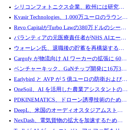
ロシア兵器を戦場の研究開発プラットフォー
シリコンフォトニクス企業、欧州には研究を
ムに変える
商業的に成功させるためのインフラが不足し
Kvasir Technologies、1,000万ユーロのラウンド
ていると警告
で成長を促進
Revo CapitalがTurbo Lawの380万ドルのシード
ラウンドを主導し、訴訟プラットフォームを
パランティアの元医療責任者がNHS AIエージ
拡大
ェントの立ち上げに1,000万ポンドを調達
ウォーレン氏、退職後の貯蓄を再構築するた
めに1,000万ユーロを調達
Cargofy が物流向け AI ワーカーの拡張に 600
万ドルを獲得
ベンチャーキック、GaNチップ開発に16万3千
ユーロでMinisaを支援
Earlybird と AVP が 5 億ユーロの防衛および二
重用途の成長基金である E2D を立ち上げる
OneSoil、AI を活用した農業アシスタントの拡
大に​​ 100 万ユーロを確保
PDKINEMATICS、ドローン誘導技術のために
200 万ユーロを調達
DeepL、米国のオーディオスタジアムストリ
ーミング事業Mixhaloを買収
NexDash、電気貨物の拡大を加速するために
EIT Urban Mobilityから250万ユーロを確保