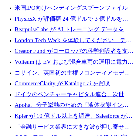
まる」
協力して AI Center of Excellence を立ち上げ
米国IPO向けベンディングスプーンファイル
PhysicsX が評価額 24 億ドルで 3 億ドルを調
達
BeatpulseLabs が AI トレーニング データを拡
張するために 180 万ドルのプレシードを調達
London Tech Week を体験してください – テク
ノロジーがヨーロッパのイノベーションの未
Creator Fund がヨーロッパの科学創設者を支援
来を形作る場所
するために 5,600 万ドルを調達
Volteum は EV および混合車両の運用に電力を
供給するために 250 万ユーロを寄付
コサイン、英国初の主権フロンティアモデル
で業界の支援を確保
CommerceClarity が Katalogo.ai を買収
ドイツのベンチャーキャピタル連合、次世代
スタートアップの成長に向けて機関投資家へ
Apoha、分子挙動のための「液体状態インテ
の資本シフトを呼びかけ
リジェンス」を構築するために3,600万ドルを
Kpler が 10 億ドル以上を調達、Salesforce が
かけてステルス状態から出現
Contentful を買収、Built in Europe キャンペー
「金融サービス業界に大きな波が押し寄せて
ンを開始
いる」と「欧州初のAIネイティブ銀行」のボ