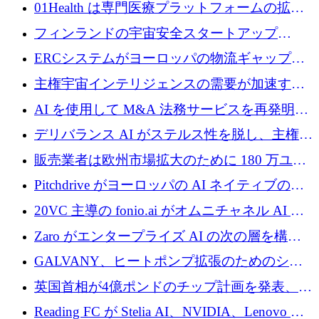
めに 210 万ユーロを調達
01Health は専門医療プラットフォームの拡大
に 1,500 万ドルを確保
フィンランドの宇宙安全スタートアップ
Aavuus が、スペースデブリ追跡に取り組むプ
ERCシステムがヨーロッパの物流ギャップを
レシード資金を獲得
埋めるために設計された重量物運搬用eVTOL
主権宇宙インテリジェンスの需要が加速する
であるVictorを発表
中、ICEYEは評価額100億ユーロ以上で4億
AI を使用して M&A 法務サービスを再発明す
5,000万ユーロを調達
るために 110 万ユーロを適切に確保
デリバランス AI がステルス性を脱し、主権の
あるエンタープライズ AI を強化
販売業者は欧州市場拡大のために 180 万ユー
ロを確保
Pitchdrive がヨーロッパの AI ネイティブの創
業者を支援するために 6,000 万ユーロを調達
20VC 主導の fonio.ai がオムニチャネル AI プ
ラットフォームのために 1,700 万ドルを調達
Zaro がエンタープライズ AI の次の層を構築
するために 510 万ドルを獲得
GALVANY、ヒートポンプ拡張のためのシー
ドラウンドで1,000万ユーロを確保
英国首相が4億ポンドのチップ計画を発表、英
国の新興企業は「ここで拡大」し「ここに留
Reading FC が Stelia AI、NVIDIA、Lenovo と