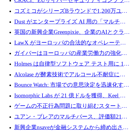
CRACI、EUサイバーセキュリティコンプライ
アンスプラットフォームのために140万ユーロ
コズミコがシリーズBラウンドで1,200万ユー
を調達
ロを調達
Dust がエンタープライズ AI 用の「マルチプ
レイヤー」オペレーティング システムを構築
英国の新興企業Greenpixie、企業のAIとクラウ
するシリーズ B で 4,000 万ドルを調達
ドのエネルギー無駄を削減するために470万ポ
LawX がヨーロッパの合法的なオペレーティ
ンドを調達
ング システムを構築するために 750 万ユーロ
ガイバーはヨーロッパの産業労働力の強化に
を調達
貢献するために 140 万ユーロを獲得
Holmes は自律型ソフトウェア テスト用に 110
万ユーロのプレシードを提供して開始
Alcolase が酵素技術でアルコール不耐症に取
り組むために 150 万ユーロを調達
Bounce Watch: 市場での意思決定を迅速化する
ためのインテリジェンス層を構築する
Isomorphic Labs が 21 億ドルを獲得、Keel の
ネオバンク後の軸、ポーランドのソフトウェ
ゲームの不正行為問題に取り組むスタートア
ア進化
ップを紹介する
ユアン・ブレアのマルチバース、評価額21億
ドルで7,000万ドルを調達
新興企業nsaveが金融システムから締め出され