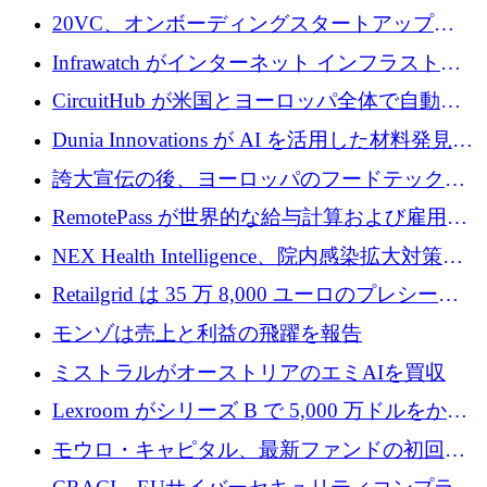
張にシリーズ A で 800 万ドルを投入
イン コンピューター インターフェイスのため
20VC、オンボーディングスタートアップ
に 750 万ドルを調達
Prelude へのシリーズ A 投資で 2,000 万ドルを
Infrawatch がインターネット インフラストラ
リード
クチャ インテリジェンス向けに 300 万ドルの
CircuitHub が米国とヨーロッパ全体で自動電
プレシードを確保
子機器製造を拡大するために 2,800 万ドルを
Dunia Innovations が AI を活用した材料発見を
調達
産業化するために 2 億 8,000 万ユーロのベル
誇大宣伝の後、ヨーロッパのフードテックセ
リン GigaLab を発表
クターはファンダメンタルズを中心に再構築
RemotePass が世界的な給与計算および雇用プ
中
ラットフォームを拡大するために 1,740 万ド
NEX Health Intelligence、院内感染拡大対策に
ルを調達
100万ユーロを確保
Retailgrid は 35 万 8,000 ユーロのプレシード
ラウンドで小売業のスプレッドシートをター
モンゾは売上と利益の飛躍を報告
ゲットにしています
ミストラルがオーストリアのエミAIを買収
Lexroom がシリーズ B で 5,000 万ドルをかけ
てヨーロッパ大陸法用の法律 AI を構築
モウロ・キャピタル、最新ファンドの初回ク
ローズで4億ドルを確保