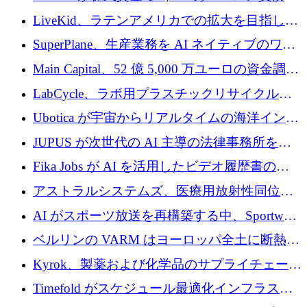
3,000 万ユーロを調達
LiveKid、ラテンアメリカでの拡大を目指して
Aldea を買収
SuperPlane、生産業務を AI ネイティブのワー
クフロー層に変えるために 260 万ドルを確保
Main Capital、52 億 5,000 万ユーロの資金調達
でエンタープライズ ソフトウェアの開発を倍
LabCycle、ラボ用プラスチックリサイクルシ
増
ステムを商業化し、焼却廃棄物を削減するた
Ubotica が宇宙からリアルタイムの海洋インテ
めに43万ポンドを確保
リジェンスを拡張するために 1,100 万ドルを
JUPUS が次世代の AI 主導の法律事務所を強
調達
化するために 1,300 万ユーロを調達
Fika Jobs が AI を活用したビデオ履歴書のた
めに 400 万ドルを調達
アストラルシステムズ、医療用放射性同位元
素の世界的な不足に対処するために2,300万ポ
AI がスポーツ放送を再構築する中、Sportway
ンドを調達
が 2,000 万ユーロを調達
ベルリンの VARM はヨーロッパ全土に断熱材
を拡張するために 1,750 万ユーロを投資
Kyrok、製薬および化学品のサプライチェーン
に AI を導入するために 310 万ユーロを確保
Timefold がスケジュール最適化インフラスト
ラクチャを拡張するためにシリーズ A で