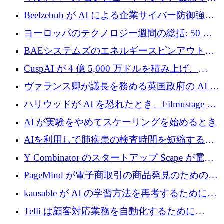
ビジョン
ンドで最大 5 億 7,000 万ドルを目標
Beelzebub が AI による企業サイバー防御強化
のために 300 万ユーロを調達
ヨーロッパのテクノロジー週間の総括: 50 以
上の取引に 10 億ユーロ以上を投資
BAEシステムズのエネルギースピンアウト原
子力タービンが1500万ポンドの資金調達でス
CuspAI が 4 億 5,000 万ドルを積み上げ、
テルスから浮上
Resist.UA が 5,000 万ユーロの基金を立ち上
ヴァランス卿が議長を務める英国政府の AI タ
げ、DSIT が廃止される
スクフォースが発足
ハリウッドが AI を恐れたとき、Filmustage は
代わりにプリプロダクションに賭けました
AI が実験をやめてスケーリングを始めるとき
AIを利用して肺疾患の検査時間を短縮する英
国のヘルステック挑戦者が1900万ドルを獲得
Y Combinator のスタートアップ Scape が電子
メールを再考するために 320 万ドルを調達し
PageMind が電子商取引の商品発見のための
てステルスから浮上
AI を拡張するために 120 万ユーロを調達
kausable が AI の学習方法を再考するために
1,200 万ユーロを調達
Telli は顧客対応業務を自動化するために