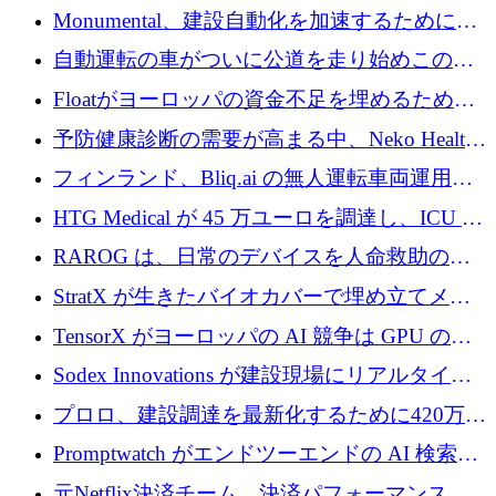
ー交換ネットワークを構築している
Monumental、建設自動化を加速するためにシ
リーズ B で 3,200 万ドルを確保
自動運転の車がついに公道を走り始めこの国
が世界をリードしようとしている
Floatがヨーロッパの資金不足を埋めるために
シリーズAで450万ユーロを調達
予防健康診断の需要が高まる中、Neko Health
が 7 億ドルを調達
フィンランド、Bliq.ai の無人運転車両運用を
認可
HTG Medical が 45 万ユーロを調達し、ICU の
尿モニタリングを自動化するための MDR 認
RAROG は、日常のデバイスを人命救助の救
証を獲得
助ビーコンに変えるために 16 万 2,000 ユーロ
StratX が生きたバイオカバーで埋め立てメタ
を確保
ン対策に 119 万ドルを調達
TensorX がヨーロッパの AI 競争は GPU の所
有者によって決まると考える理由
Sodex Innovations が建設現場にリアルタイム
のインテリジェンスをもたらすために 400 万
プロロ、建設調達を最新化するために420万ポ
ユーロを確保
ンドを調達
Promptwatch がエンドツーエンドの AI 検索最
適化プラットフォームを拡張するために 600
元Netflix決済チーム、決済パフォーマンスプ