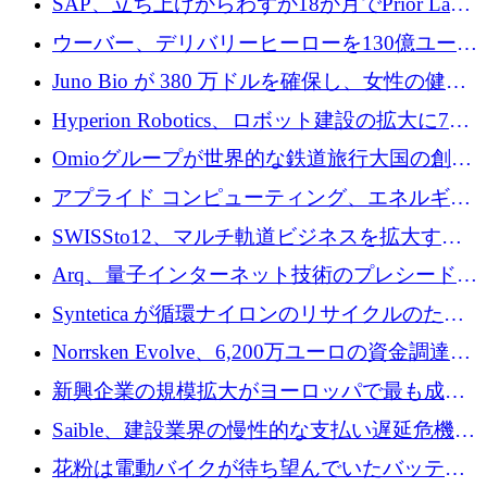
SAP、立ち上げからわずか18か月でPrior Labs
を10億ユーロ以上の契約で買収
ウーバー、デリバリーヒーローを130億ユーロ
の契約で買収、99か国にまたがるプラットフ
Juno Bio が 380 万ドルを確保し、女性の健康
ォームを構築
専用の初のシーケンスラボを開設
Hyperion Robotics、ロボット建設の拡大に740
万ドルを確保
Omioグループが世界的な鉄道旅行大国の創設
を目指してRail Europeを買収
アプライド コンピューティング、エネルギー
向け基盤 AI の拡張に 2,000 万ドルを調達
SWISSto12、マルチ軌道ビジネスを拡大する
ためにシリーズCで7,000万ドルを調達
Arq、量子インターネット技術のプレシードと
して140万ドルを確保
Syntetica が循環ナイロンのリサイクルのため
にシリーズ A で 3,000 万ドルを調達
Norrsken Evolve、6,200万ユーロの資金調達
後、アムステルダムに根を張る
新興企業の規模拡大がヨーロッパで最も成功
した創業者を生み出す、アントラー氏が発見
Saible、建設業界の慢性的な支払い遅延危機に
対処するために 290 万ポンドを調達
花粉は電動バイクが待ち望んでいたバッテリ