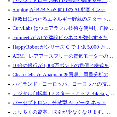
パッシブドローン検出の需要が高まる中、
Monava が資金調達ラウンドを終了
Shiplog が B2B SaaS 向けの AI 顧客インテリ
ジェンスを構築するために 100 万ドルを調達
複数日にわたるエネルギー貯蔵のスタートア
ップ、Ore Energy が新たな投資ラウンドで
CurvLabs はウェアラブル技術を使用して腰痛
4,300 万ドルを獲得
治療をどのように再考しているか
conmeet が AI で建設ビジネスを強化するため
に 600 万ユーロを調達
HappyRobot がシリーズ C で 1 億 5,000 万ド
ルを獲得し、企業運営向けにエージェント AI
AEM、レアアースフリーの電気モーターの革
を拡張
新を加速するために1,600万ポンドを確保
10倍の銀行が4,000万ポンドの負債と株式を調
達
Clean Cells が Anaquant を買収、質量分析の専
門知識によるバイオ医薬品の品質管理を拡大
ハイランド・ヨーロッパ、ヨーロッパの技術
規模拡大を支援するために11億ユーロのファ
デジタル自転車 ID スタートアップ Bikekey が
ンドVIを閉鎖
TÖNNJES への投資を確保
パーセプトロン、分散型 AI データ ネットワ
ークの構築に 650 万ドルを調達
より多くの資本。取引が少なくなります。