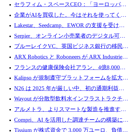
セラフィム・スペースCEO：「ヨーロッパは
追いつきつつある」
企業がAIを買収した。今はそれを使ってくれ
る人々が必要です
Lakestar、Seedcamp、EWOR の支援を受け、
SE3 が自律システム用の空間 AI プラットフォ
Serpier、オンライン小売業者のデジタル可視
ームを発表
性向上を支援するために 140 万ユーロを調達
ブルーレイクVC、英国ビジネス銀行の移民主
導スタートアップ支援で初のファンド獲得に
ARX Robotics と Roboneers が ARX Industries
迫る
を設立し、無人地上車両の生産を拡大
フランスの健康保険会社アラン、4億8,000万
ユーロの資金調達ラウンドで合意
Kalipso が規制遵守プラットフォームを拡大す
るために 320 万ドルを調達
N26 は 2025 年が厳しい中、初の通期利益を
達成
Wayout が分散型飲料水インフラストラクチャ
プラットフォームを拡張するために 242 万ユ
アルメトラ、よりスマートな製造を推進する
ーロを調達
ためにシリーズ A で 1,630 万ユーロを確保
Compri、AI を活用した調達チームの構築に
320 万ユーロを確保
Tissium が株式資金で 3,000 万ユーロ、負債で