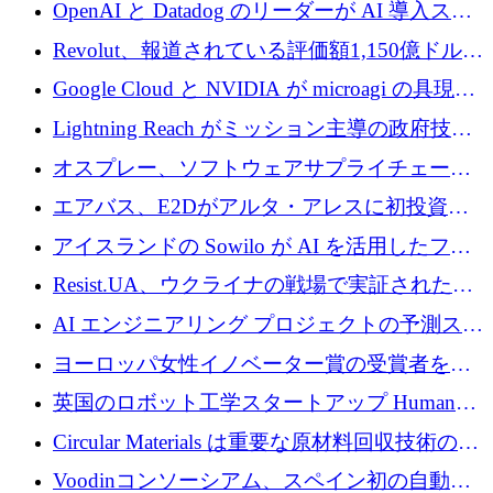
1,500 万ドルのシードを確保
OpenAI と Datadog のリーダーが AI 導入スタ
ートアップ Arrakis を支援
Revolut、報道されている評価額1,150億ドルで
の新たな二次株式売却を確認
Google Cloud と NVIDIA が microagi の具現化
された AI の野望を推進
Lightning Reach がミッション主導の政府技術
グループとしてポートフォリオを拡大し ETG
オスプレー、ソフトウェアサプライチェーン
に買収
攻撃を阻止するために265万ドルを確保
エアバス、E2Dがアルタ・アレスに初投資、
欧州防衛技術ファンドに5億ユーロを拠出
アイスランドの Sowilo が AI を活用したファ
ッション製品インテリジェンス プラットフォ
Resist.UA、ウクライナの戦場で実証された防
ームを拡大するためにプレシードを調達
衛技術を拡大するために5,000万ユーロの欧州
AI エンジニアリング プロジェクトの予測スタ
基金を立ち上げる
ートアップ Cascade が a16z アクセラレータか
ヨーロッパ女性イノベーター賞の受賞者を紹
らの支援を獲得
介します
英国のロボット工学スタートアップ Humanoid
がシリーズ A 1 億 5,200 万ドルで評価額 13 億
Circular Materials は重要な原材料回収技術の拡
5,000 万ドルに到達
張に 1,180 万ユーロを確保
Voodinコンソーシアム、スペイン初の自動木