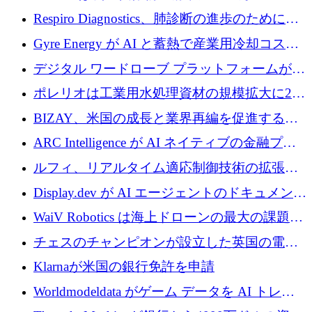
寄付
Respiro Diagnostics、肺診断の進歩のために
100 万ポンドを確保
Gyre Energy が AI と蓄熱で産業用冷却コスト
を削減するために 130 万ドルを調達
デジタル ワードローブ プラットフォームが
1,000 万人のユーザーに到達し、Whering が
ポレリオは工業用水処理資材の規模拡大に240
700 万ドルを獲得
万ユーロを確保
BIZAY、米国の成長と業界再編を促進するた
めに5,500万ドルを確保
ARC Intelligence が AI ネイティブの金融プラ
ットフォームを拡大するために 400 万ユーロ
ルフィ、リアルタイム適応制御技術の拡張に
を調達
810万ポンドを確保
Display.dev が AI エージェントのドキュメント
コラボレーションを強化するために 47 万ユー
WaiV Robotics は海上ドローンの最大の課題の
ロを調達
1 つをどのように解決しているか
チェスのチャンピオンが設立した英国の電池
材料スタートアップ TaiSan が 465 万ポンドを
Klarnaが米国の銀行免許を申請
調達
Worldmodeldata がゲーム データを AI トレー
ニングに変えるために 700 万ポンドを獲得