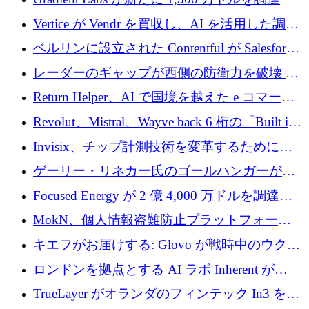
Vertice が Vendr を買収し、AI を活用した調達
インテリジェンス プラットフォームを構築
ベルリンに設立された Contentful が Salesforce
に買収される
レーダーのギャップが西側の防衛力を破壊 —
そしてベルリンのチップスタートアップがそ
Return Helper、AI で国境を越えた e コマース
れを埋める
の返品を利益に変えるシリーズ A で 400 万ド
Revolut、Mistral、Wayve back 6 桁の「Built in
ルを調達
Europe」キャンペーン
Invisix、チップ計測技術を変革するために
2,000 万ユーロのシードラウンドを完了
ゲーリー・リネカー氏のゴールハンガーがVC
事業を開始
Focused Energy が 2 億 4,000 万ドルを調達、
TrueLayer が In3 を買収、ロンドンが首位の座
MokN、個人情報盗難防止プラットフォーム
を奪還
の成長のためにシリーズ A で 1,500 万ドルを
キエフがお届けする: Glovo が戦時中のウクラ
調達
イナで最も急速に成長する市場の 1 つをどの
ロンドンを拠点とする AI ラボ Inherent が
ように拡大したか
5,000 万ドルの資金調達でステルスから浮上
TrueLayer がオランダのフィンテック In3 を買