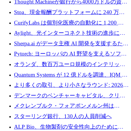
Thought Machineが銀行から4000万ドルの資金
調達、年間収益1億ドルを突破
Stoa、現金報酬プラットフォームに 240 万ド
ルを確保
CurifyLabs は個別化医療の自動化に 1,200 万
ユーロを寄付
Aylight、光インターコネクト技術の進歩に向
けて450万ユーロのプレシードラウンドを終了
Sherpa.ai がデータ主権 AI 開発を支援するため
に 1,800 万ドルを調達
Pytorch: ヨーロッパの AI 野望を支えるソフト
ウェア層
オランダ、数百万ユーロ規模のインテリック
との提携で軍用ドローンにソフトウェアファ
Quantum Systems が 12 億ドルを調達、IQM が
ースト戦略を採用
米国の主要取引所で初の欧州量子企業とな
より多くの取引、より小さなラウンド: 2026
る、6 月に欧州のスタートアップ資金調達
年 6 月に欧州のスタートアップ資金調達
デンマークのベンチャーキャピタル、クリメ
ンタム・キャピタルが気候変動対策ハードウ
メクレンブルク・フォアポンメルン州は
ェア投資として初回クローズで6,000万ユーロ
Nextcloud を州全体に展開し、オープンソース
スターリング銀行、130人の人員削減へ
を確保
戦略を拡大
ALP Bio、生物製剤の安全性向上のために