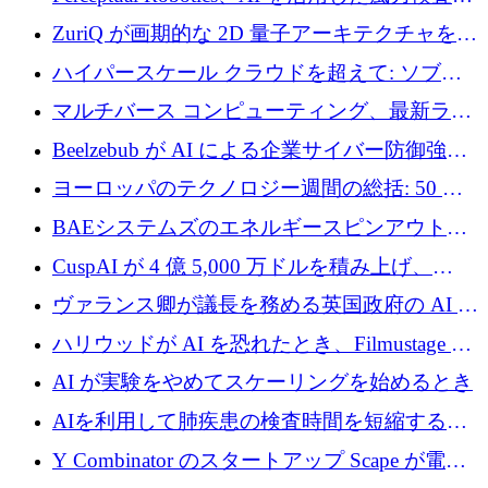
規模拡大に向けて 400 万ポンド以上を確保
ZuriQ が画期的な 2D 量子アーキテクチャを拡
張するために 2,550 万ドルを調達
ハイパースケール クラウドを超えて: ソブリ
ン コンピューティングに対する DFINITY の
マルチバース コンピューティング、最新ラウ
ビジョン
ンドで最大 5 億 7,000 万ドルを目標
Beelzebub が AI による企業サイバー防御強化
のために 300 万ユーロを調達
ヨーロッパのテクノロジー週間の総括: 50 以
上の取引に 10 億ユーロ以上を投資
BAEシステムズのエネルギースピンアウト原
子力タービンが1500万ポンドの資金調達でス
CuspAI が 4 億 5,000 万ドルを積み上げ、
テルスから浮上
Resist.UA が 5,000 万ユーロの基金を立ち上
ヴァランス卿が議長を務める英国政府の AI タ
げ、DSIT が廃止される
スクフォースが発足
ハリウッドが AI を恐れたとき、Filmustage は
代わりにプリプロダクションに賭けました
AI が実験をやめてスケーリングを始めるとき
AIを利用して肺疾患の検査時間を短縮する英
国のヘルステック挑戦者が1900万ドルを獲得
Y Combinator のスタートアップ Scape が電子