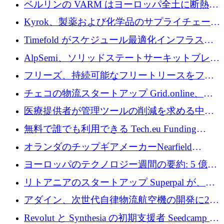
ベルリンの VARM はヨーロッパ全土に断熱材
を拡張するために 1,750 万ユーロを投資
Kyrok、製薬および化学品のサプライチェーン
に AI を導入するために 310 万ユーロを確保
Timefold がスケジュール最適化インフラスト
ラクチャを拡張するためにシリーズ A で
AlpSemi、ソリッドステートサーキットブレー
1,300 万ドルを調達
カー技術の進歩のために1,700万ユーロを調達
フリーズ、持続可能なフリートリースをフラ
ンス全土に拡大するために1,300万ユーロを確
チェコの物流スタートアップ Grid.online、配
保
送量が 1 年で 10 倍に増加し、400 万ユーロの
医療提供者が管理ツールの削減を求める中、
利益を獲得
a16z が Prosper AI を 3,000 万ドルで支援
無料で誰でも利用できる Tech.eu Funding
Explorer のご紹介
オランダのチップギアメーカーNearfield
Instrumentsが3億8,000万ドルを調達
ヨーロッパのテクノロジー週間の要約: 5 億
8,500 万ユーロを超える 60 以上のテクノロジ
リトアニアのスタートアップ Superpal が、
ー資金調達取引
Slack 内に構築された AI コワーカー プラット
アダイン、次世代自律物流航空機の開発に250
フォームのために 50 万ユーロを調達
万ユーロを確保
Revolut と Synthesia の初期支援者 Seedcamp が