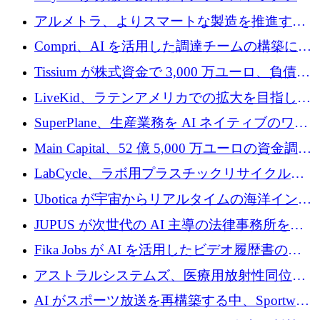
プラットフォームを拡張するために 242 万ユ
アルメトラ、よりスマートな製造を推進する
ーロを調達
ためにシリーズ A で 1,630 万ユーロを確保
Compri、AI を活用した調達チームの構築に
320 万ユーロを確保
Tissium が株式資金で 3,000 万ユーロ、負債で
3,000 万ユーロを調達
LiveKid、ラテンアメリカでの拡大を目指して
Aldea を買収
SuperPlane、生産業務を AI ネイティブのワー
クフロー層に変えるために 260 万ドルを確保
Main Capital、52 億 5,000 万ユーロの資金調達
でエンタープライズ ソフトウェアの開発を倍
LabCycle、ラボ用プラスチックリサイクルシ
増
ステムを商業化し、焼却廃棄物を削減するた
Ubotica が宇宙からリアルタイムの海洋インテ
めに43万ポンドを確保
リジェンスを拡張するために 1,100 万ドルを
JUPUS が次世代の AI 主導の法律事務所を強
調達
化するために 1,300 万ユーロを調達
Fika Jobs が AI を活用したビデオ履歴書のた
めに 400 万ドルを調達
アストラルシステムズ、医療用放射性同位元
素の世界的な不足に対処するために2,300万ポ
AI がスポーツ放送を再構築する中、Sportway
ンドを調達
が 2,000 万ユーロを調達