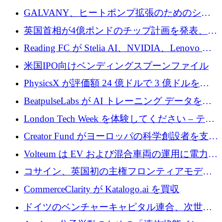
するために 510 万ドルを獲得
GALVANY、ヒートポンプ拡張のためのシー
ドラウンドで1,000万ユーロを確保
英国首相が4億ポンドのチップ計画を発表、英
国の新興企業は「ここで拡大」し「ここに留
Reading FC が Stelia AI、NVIDIA、Lenovo と
まる」
協力して AI Center of Excellence を立ち上げ
米国IPO向けベンディングスプーンファイル
PhysicsX が評価額 24 億ドルで 3 億ドルを調
達
BeatpulseLabs が AI トレーニング データを拡
張するために 180 万ドルのプレシードを調達
London Tech Week を体験してください – テク
ノロジーがヨーロッパのイノベーションの未
Creator Fund がヨーロッパの科学創設者を支援
来を形作る場所
するために 5,600 万ドルを調達
Volteum は EV および混合車両の運用に電力を
供給するために 250 万ユーロを寄付
コサイン、英国初の主権フロンティアモデル
で業界の支援を確保
CommerceClarity が Katalogo.ai を買収
ドイツのベンチャーキャピタル連合、次世代
スタートアップの成長に向けて機関投資家へ