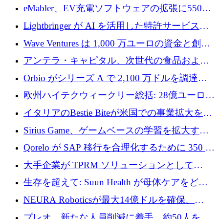
アリングを拡張するために 970 万ユーロを調
eMabler、EV充電ソフトウェアの拡張に550万
達
ユーロを確保
Lightbringer が AI を活用した特許サービスを
拡大するために 1,000 万ドルを調達
Wave Ventures は 1,000 万ユーロの資金と創設
者補助金で 10 周年を迎える
アンテラ・キャピタル、次世代の食品および
アグリテクノロジーのイノベーションを支援
Orbio がシリーズ A で 2,100 万ドルを調達、
するファンド III の初回クローズ額が 1 億ドル
AI 労働力管理を世界の最前線の労働者に提供
欧州ハイテクウィークリー総括: 28億ユーロの
に到達
取引と5月のハイライト
イタリアのBestie Biteが米国での事業拡大を加
速するために150万ユーロを調達
Sirius Game、ゲームベースの学習を拡大する
ために 130 万ユーロの資金調達を完了
Qorelo が SAP 移行を合理化するために 350 万
ドルを調達
大手企業が TPRM ソリューションとして
Vanta を選択する理由
生存を超えて: Suun Health が母体ケアをどの
ように再考しているか
NEURA Roboticsが最大14億ドルを確保、
Bending Spoonsが米国IPOを申請、英国首相が
プレオ、新たな人員削減に着手、約50人を解