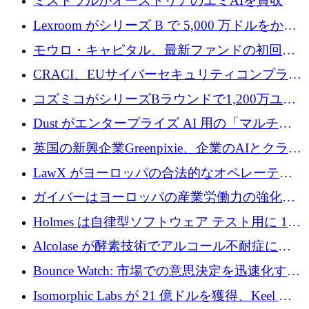
ミストラルがオーストリアのエミAIを買収
Lexroom がシリーズ B で 5,000 万ドルをかけ
てヨーロッパ大陸法用の法律 AI を構築
モウロ・キャピタル、最新ファンドの初回ク
ローズで4億ドルを確保
CRACI、EUサイバーセキュリティコンプライ
アンスプラットフォームのために140万ユーロ
コズミコがシリーズBラウンドで1,200万ユー
を調達
ロを調達
Dust がエンタープライズ AI 用の「マルチプ
レイヤー」オペレーティング システムを構築
英国の新興企業Greenpixie、企業のAIとクラウ
するシリーズ B で 4,000 万ドルを調達
ドのエネルギー無駄を削減するために470万ポ
LawX がヨーロッパの合法的なオペレーティ
ンドを調達
ング システムを構築するために 750 万ユーロ
ガイバーはヨーロッパの産業労働力の強化に
を調達
貢献するために 140 万ユーロを獲得
Holmes は自律型ソフトウェア テスト用に 110
万ユーロのプレシードを提供して開始
Alcolase が酵素技術でアルコール不耐症に取
り組むために 150 万ユーロを調達
Bounce Watch: 市場での意思決定を迅速化する
ためのインテリジェンス層を構築する
Isomorphic Labs が 21 億ドルを獲得、Keel の