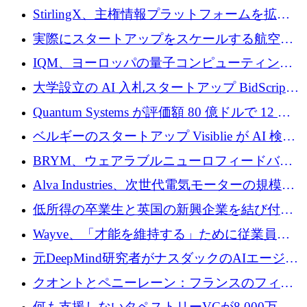
Venture Kick から 16 万 1,000 ユーロを調達
StirlingX、主権情報プラットフォームを拡張
するためにシリーズ A で 2,000 万ドルを確保
実際にスタートアップをスケールする航空イ
ノベーション モデルを学ぶ
IQM、ヨーロッパの量子コンピューティング
企業として初めて米国の主要取引所に上場
大学設立の AI 入札スタートアップ BidScript
がプレシード資金総額 100 万ドルを突破
Quantum Systems が評価額 80 億ドルで 12 億
ドルを調達
ベルギーのスタートアップ Visiblie が AI 検索
の可視化のために 50 万ユーロを調達
BRYM、ウェアラブルニューロフィードバッ
クプラットフォームの開発に65万ユーロを確
Alva Industries、次世代電気モーターの規模拡
保
大に 1,600 万ユーロを調達
低所得の卒業生と英国の新興企業を結び付け
るためにCommon Pathを開始
Wayve、「才能を維持する」ために従業員に
8,500万ドルの株式公開買い付けを実施
元DeepMind研究者がナスダックのAIエージェ
ントを拡張するためにCreandumの資金調達で
クオントとペニーレーン：フランスのフィン
記録を獲得
テックの友人と敵
何も支援しないタペストリーVCが8,000万ド