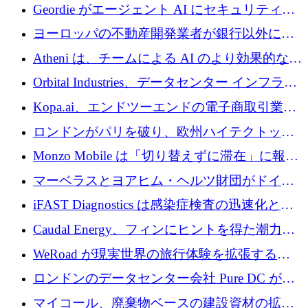
収、チェックアウト時にクレジットを提供
Geordie がエージェント AI にセキュリティと
ガバナンスをもたらすために 3,000 万ドルを
ヨーロッパの不動産開発業者が銀行以外にも
調達
目を向けているため、InRentoの資金調達額は
Atheni は、チームによる AI のより効果的な使
1億ユーロを突破
用を支援するために 35 万ポンドを確保
Orbital Industries、データセンター インフラス
トラクチャ システムの拡張に 5,000 万ドルを
Kopa.ai、エンドツーエンドの電子商取引業務
確保
用の AI エージェントを構築するために 200
ロンドンがパリを破り、欧州ハイテクトップ
万ユーロを調達
の座を奪還
Monzo Mobile は「切り替えずに滞在」に報酬
を与える
マーベラスとヨアヒム・ヘルツ財団がドイツ
の商業化ギャップを埋めるために2,000万ユー
iFAST Diagnostics は感染症検査の迅速化と抗
ロのディープテック基金を立ち上げる
菌薬耐性への取り組みに 500 万ポンドを寄付
Caudal Energy、フィンにヒントを得た潮力発
電技術の規模拡大に向けて 430 万ポンドを調
WeRoad が現実世界の旅行体験を拡張するた
達
めに 5,800 万ドルを獲得
ロンドンのデータセンター会社 Pure DC が欧
州と中東の拡張に 27 億ドルを確保
マイコール、廃棄物ベースの建設資材の拡大