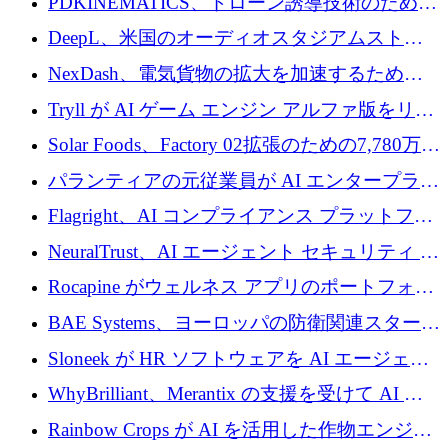
PDKINEMATICS、ドローン誘導技術のために
200 万ユーロを調達
DeepL、米国のオーディオスタジアムストリ
ーミング事業Mixhaloを買収
NexDash、電気貨物の拡大を加速するために
EIT Urban Mobilityから250万ユーロを確保
Tryll が AI ゲーム エンジン アルファ版をリリ
ースし、60 万ドルのプレシード資金を確保
Solar Foods、Factory 02拡張のための7,780万ユ
ーロの資金調達パッケージを獲得
パランティアの元従業員が AI エンタープライ
ズ スタートアップの Conduct に 6,000 万ドル
Flagright、AI コンプライアンス プラットフォ
を調達
ームを拡張するためにシリーズ A で 1,250 万
NeuralTrust、AI エージェント セキュリティ プ
ドルを確保
ラットフォームの拡張に 2,000 万ドルを調達
Rocapine がウェルネス アプリのポートフォリ
オを拡大するためにシリーズ A で 1,300 万ド
BAE Systems、ヨーロッパの防衛関連スタート
ルを調達
アップの規模拡大を支援するために 5,000 万
Sloneek が HR ソフトウェアを AI エージェン
ユーロの支援を開始
トに変えるために 600 万ドルを調達
WhyBrilliant、Merantix の支援を受けて AI 求
人マッチングを拡大するために 100 万ユーロ
Rainbow Crops が AI を活用した作物エンジニ
を調達