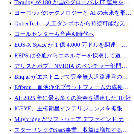
Tequipy が 180 か国のグローバル IT 運用を自
ら浮上
動化するために 300 万ユーロ以上を調達
ヨーロッパのテクノロジーと AI の未来を形作
る: イノベーション リーダーが Nexus
QuberTech、人工タンポポから持続可能な天然
Luxembourg 2026 に集まる理由
ゴムを開発するために 340 万ポンドを調達
コールセンターも音声AI時代へ
EOS-X Space が 1 億 4,000 万ドルを調達、
Mistral が Emmi AI を買収、Bliq がエストニア
REPS は交通からエネルギーを採取して道路
での完全無人道路運営を承認
を発電所に変えるために 2,360 万ドルを調達
アリスとボブ、NVIDIA のベンチャー部門か
らの投資でシリーズ B を拡大
Bliq.ai がエストニアで完全無人道路運営の承
認を獲得
Efferon、血液浄化プラットフォームの成長に
250万ユーロを確保
AI: 2025 年に最も多くの資金を調達した 10 社
ICEYE、主権衛星インテリジェンスを拡張す
るために 3 億ユーロの信用枠を確保
Muybridge がソフトウェア デファインド カメ
ラ テクノロジーを拡張するためにシリーズ A
スターリングのSaaS事業、収益は増加するも