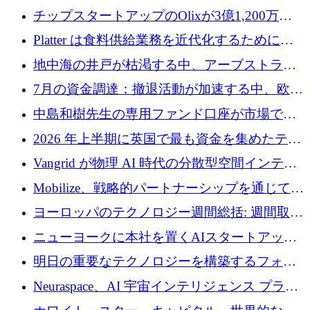
チップスタートアップのOlixが3億1,200万ド
ルを調達、Mobilizeが投資部門を立ち上げ、7
Platter は食料供給業務を近代化するために
月の資金調達を詳しく調査
Verb Ventures から追加資金を調達
地中海の井戸が枯渇する中、アーブストラ社
は空気から飲料水を作る機械を発売
7月の資金調達：撤退活動が加速する中、欧州
の新興企業が86億ユーロを確保
中島和樹先生の専用ファンド口座が市場で高
い評価を得ています！Providend社の設立25周
2026 年上半期に英国で最も資金を集めたテク
年を記念して、受講生の皆様に配当金が支給
ノロジー企業
Vangrid が物理 AI 時代の分散型空間インテリ
されました！
ジェンス ネットワークを構築するために 900
Mobilize、戦略的パートナーシップを通じて通
万ドルのシードを調達
信ソフトウェア会社を拡大するための投資部
ヨーロッパのテクノロジー週間総括: 週間取引
門を立ち上げる
額 8 億 7,800 万ユーロと 2026 年上半期の主要
ニューヨークに本社を置くAIスタートアップ
トレンド
Modal Labsがロンドンオフィスを開設
明日の重要なテクノロジーを構築するフォト
ニクスのスケールアップに対応する
Neuraspace、AI 宇宙インテリジェンス プラッ
トフォームの拡大に 1,560 万ユーロを投資