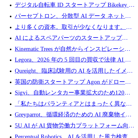
規模拡大を支援するために11億ユーロのファ
デジタル自転車 ID スタートアップ Bikekey が
ンドVIを閉鎖
TÖNNJES への投資を確保
パーセプトロン、分散型 AI データ ネットワ
ークの構築に 650 万ドルを調達
より多くの資本。取引が少なくなります。
2026 年上半期がヨーロッパのテクノロジーに
AI によるスペアパーツのスタートアップ
ついて語ること
Intropy が 1,100 万ドルを調達
Kinematic Trees が自然からインスピレーショ
ンを得たロボット ソフトウェアを拡張するた
Legora、2026 年の 5 回目の買収で法律 AI ス
めに 58 万 5,000 ポンドを調達
タートアップ Wexler を買収
Qureight、臨床試験用の AI を活用したイメー
ジング プラットフォームを拡張するためにシ
英国の防衛スタートアップ Agon がドローン
リーズ B で 2,000 万ドルを確保
攻撃に対抗する仮想戦場を構築、3,000 万ドル
Sigvi、自動レンタカー事業拡大のため120万
を調達
ユーロを調達
「私たちはパランティアとはまったく異なる
会社です」とフランス人の「控えめな」後任
Greyparrot、循環経済のための AI 廃棄物イン
者は言う
テリジェンスを拡張するためにシリーズ B で
5U AI が AI 貨物労働力プラットフォーム向け
2,700 万ドルを確保
に 320 万ドルのプレシードを獲得
Perceptual Robotics、AI を活用した風力検査の