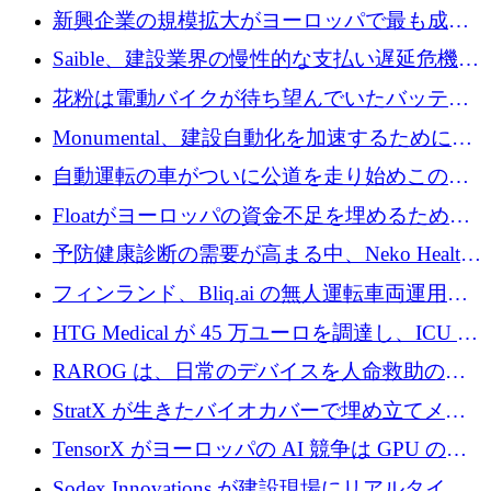
後、アムステルダムに根を張る
新興企業の規模拡大がヨーロッパで最も成功
した創業者を生み出す、アントラー氏が発見
Saible、建設業界の慢性的な支払い遅延危機に
対処するために 290 万ポンドを調達
花粉は電動バイクが待ち望んでいたバッテリ
ー交換ネットワークを構築している
Monumental、建設自動化を加速するためにシ
リーズ B で 3,200 万ドルを確保
自動運転の車がついに公道を走り始めこの国
が世界をリードしようとしている
Floatがヨーロッパの資金不足を埋めるために
シリーズAで450万ユーロを調達
予防健康診断の需要が高まる中、Neko Health
が 7 億ドルを調達
フィンランド、Bliq.ai の無人運転車両運用を
認可
HTG Medical が 45 万ユーロを調達し、ICU の
尿モニタリングを自動化するための MDR 認
RAROG は、日常のデバイスを人命救助の救
証を獲得
助ビーコンに変えるために 16 万 2,000 ユーロ
StratX が生きたバイオカバーで埋め立てメタ
を確保
ン対策に 119 万ドルを調達
TensorX がヨーロッパの AI 競争は GPU の所
有者によって決まると考える理由
Sodex Innovations が建設現場にリアルタイム