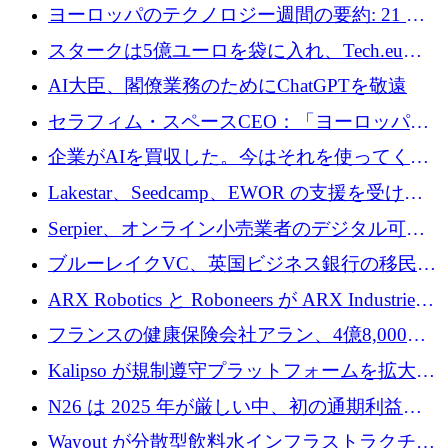
10社
ヨーロッパのテクノロジー週間の要約: 21 億
ユーロの取引と Tech.eu Funding Explorer
スタークは5億ユーロを袋に入れ、Tech.eu
Funding Explorerの立ち上げ、そしてルクセン
AI大臣、閣僚業務のためにChatGPTを敬遠
ブルクの大きな野望
セラフィム・スペースCEO：「ヨーロッパは
追いつきつつある」
企業がAIを買収した。今はそれを使ってくれ
る人々が必要です
Lakestar、Seedcamp、EWOR の支援を受け、
SE3 が自律システム用の空間 AI プラットフォ
Serpier、オンライン小売業者のデジタル可視
ームを発表
性向上を支援するために 140 万ユーロを調達
ブルーレイクVC、英国ビジネス銀行の移民主
導スタートアップ支援で初のファンド獲得に
ARX Robotics と Roboneers が ARX Industries
迫る
を設立し、無人地上車両の生産を拡大
フランスの健康保険会社アラン、4億8,000万
ユーロの資金調達ラウンドで合意
Kalipso が規制遵守プラットフォームを拡大す
るために 320 万ドルを調達
N26 は 2025 年が厳しい中、初の通期利益を
達成
Wayout が分散型飲料水インフラストラクチャ