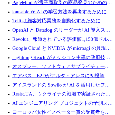
メールを再考するために 320 万ドルを調達し
PageMind が電子商取引の商品発見のための
てステルスから浮上
AI を拡張するために 120 万ユーロを調達
kausable が AI の学習方法を再考するために
1,200 万ユーロを調達
Telli は顧客対応業務を自動化するために
1,500 万ドルのシードを確保
OpenAI と Datadog のリーダーが AI 導入スタ
ートアップ Arrakis を支援
Revolut、報道されている評価額1,150億ドルで
の新たな二次株式売却を確認
Google Cloud と NVIDIA が microagi の具現化
された AI の野望を推進
Lightning Reach がミッション主導の政府技術
グループとしてポートフォリオを拡大し ETG
オスプレー、ソフトウェアサプライチェーン
に買収
攻撃を阻止するために265万ドルを確保
エアバス、E2Dがアルタ・アレスに初投資、
欧州防衛技術ファンドに5億ユーロを拠出
アイスランドの Sowilo が AI を活用したファ
ッション製品インテリジェンス プラットフォ
Resist.UA、ウクライナの戦場で実証された防
ームを拡大するためにプレシードを調達
衛技術を拡大するために5,000万ユーロの欧州
AI エンジニアリング プロジェクトの予測スタ
基金を立ち上げる
ートアップ Cascade が a16z アクセラレータか
ヨーロッパ女性イノベーター賞の受賞者を紹