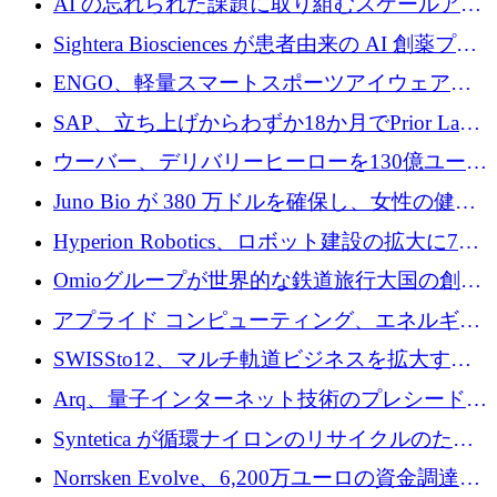
AI の忘れられた課題に取り組むスケールアッ
銀行を立ち上げる
プを実現: カメラロール
Sightera Biosciences が患者由来の AI 創薬プラ
ットフォームを拡大するために 300 万ユーロ
ENGO、軽量スマートスポーツアイウェアの
のプレシードをクローズ
進歩のために510万ユーロを調達
SAP、立ち上げからわずか18か月でPrior Labs
を10億ユーロ以上の契約で買収
ウーバー、デリバリーヒーローを130億ユーロ
の契約で買収、99か国にまたがるプラットフ
Juno Bio が 380 万ドルを確保し、女性の健康
ォームを構築
専用の初のシーケンスラボを開設
Hyperion Robotics、ロボット建設の拡大に740
万ドルを確保
Omioグループが世界的な鉄道旅行大国の創設
を目指してRail Europeを買収
アプライド コンピューティング、エネルギー
向け基盤 AI の拡張に 2,000 万ドルを調達
SWISSto12、マルチ軌道ビジネスを拡大する
ためにシリーズCで7,000万ドルを調達
Arq、量子インターネット技術のプレシードと
して140万ドルを確保
Syntetica が循環ナイロンのリサイクルのため
にシリーズ A で 3,000 万ドルを調達
Norrsken Evolve、6,200万ユーロの資金調達