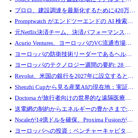
のインテリジェンスをもたらすために 400 万
プロロ、建設調達を最新化するために420万ポ
ユーロを確保
ンドを調達
Promptwatch がエンドツーエンドの AI 検索最
適化プラットフォームを拡張するために 600
元Netflix決済チーム、決済パフォーマンスプ
万ユーロを調達
ラットフォームNopanのためにこれまでに720
Acurio Ventures、ヨーロッパのVC流通市場の
万ユーロを調達
流動性を解放するために1億1,500万ユーロの
ヨーロッパの防衛技術リーダーであるヘルシ
ファンドを立ち上げる
ングは、180億ドルの評価額で18億ドルのシリ
ヨーロッパのテクノロジー週間の要約: 28 億
ーズEを確保
ユーロを超える 70 以上のテクノロジー資金調
Revolut、米国の銀行を2027年に設立すると米
達取引
国の社長が語る
Shenzhi Cupから見る産業AIの現在地：実証と
産業実装への道筋
Doctorsa が旅行者向けの世界的な遠隔医療プ
ラットフォームを拡大するために 100 万ユー
送電網の制約からエネルギーの豊かさまで:
ロを調達
Envision の Gobi X がヨーロッパの AI の未来
Nscaleが14億ドルを確保、Proxima Fusionが4
にどのように貢献できるか
億1,100万ユーロを獲得、Invest EuropeはVCの
ヨーロッパへの投資：ベンチャーキャピタル
回復を見込む