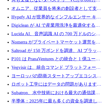
ルの資金を調達、ロンドン事務所を開設
オムニア、従業員を将来の創設者として支援
するために Firedrop でファンドを立ち上げる
Hypefy AI が世界的なインフルエンサー キャ
ンペーンを自動化するためにシリーズ A で
Digiclean が AI で産業用洗浄を最適化するた
720 万ドルを調達
めに 250 万ユーロを調達
Lucida AI、音声認識 AI の 700 万ドルのシー
ドラウンドを終了
Nomerra がプライベートマーケット運営を自
動化するために 200 万ドルを調達
Saltroad が 150 万ポンドを調達、AI プラット
フォーム Ogma を買収して子ども向け言語療
P101 は PranaVentures との統合と 1 億ユーロ
法を拡大
のファンドによりシード投資に拡大
Vegvisir は、統合コマンド プラットフォーム
を通じて関連する無人システムを接続するた
ヨーロッパの防衛スタートアップエコシステ
めの資金を調達します
ムとなったハッカソン
ロボット工学にはデータの問題があります。
Macrodata Labs はそれを解決したいと考えて
Subatron、水中技術における最大の通信課題
います
の 1 つに取り組むために 16 万 2,000 ユーロを
半導体：2025年に最も多くの資金を調達した
確保