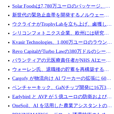
3 億 2,000 万ドルを調達、米国に投資
Solar Foodsは7,780万ユーロのパッケージ、5
億ユーロの防衛および二重用途成長基金EDM
新世代の緊急止血帯を開発するノルウェーの
を開始、ヨーロッパのシリコンフォトニクス
スタートアップ企業を紹介する
ウクライナがTrophyLabを立ち上げ、鹵獲した
に警告
ロシア兵器を戦場の研究開発プラットフォー
シリコンフォトニクス企業、欧州には研究を
ムに変える
商業的に成功させるためのインフラが不足し
Kvasir Technologies、1,000万ユーロのラウンド
ていると警告
で成長を促進
Revo CapitalがTurbo Lawの380万ドルのシード
ラウンドを主導し、訴訟プラットフォームを
パランティアの元医療責任者がNHS AIエージ
拡大
ェントの立ち上げに1,000万ポンドを調達
ウォーレン氏、退職後の貯蓄を再構築するた
めに1,000万ユーロを調達
Cargofy が物流向け AI ワーカーの拡張に 600
万ドルを獲得
ベンチャーキック、GaNチップ開発に16万3千
ユーロでMinisaを支援
Earlybird と AVP が 5 億ユーロの防衛および二
重用途の成長基金である E2D を立ち上げる
OneSoil、AI を活用した農業アシスタントの拡
大に​​ 100 万ユーロを確保