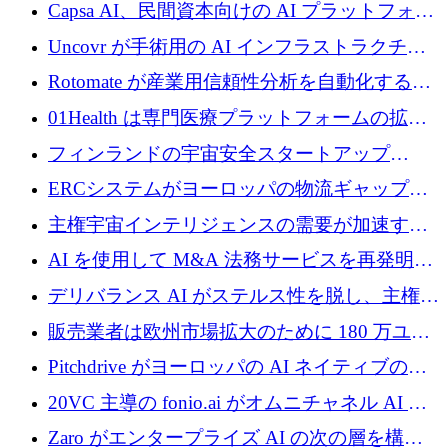
ブ ロボティクス プラットフォームを拡張する
Capsa AI、民間資本向けの AI プラットフォー
ためにシリーズ C で最大 14 億ドルを確保
ムを拡大するために 1,800 万ドルを調達
Uncovr が手術用の AI インフラストラクチャ
を構築するために 700 万ドルを調達
Rotomate が産業用信頼性分析を自動化するた
めに 210 万ユーロを調達
01Health は専門医療プラットフォームの拡大
に 1,500 万ドルを確保
フィンランドの宇宙安全スタートアップ
Aavuus が、スペースデブリ追跡に取り組むプ
ERCシステムがヨーロッパの物流ギャップを
レシード資金を獲得
埋めるために設計された重量物運搬用eVTOL
主権宇宙インテリジェンスの需要が加速する
であるVictorを発表
中、ICEYEは評価額100億ユーロ以上で4億
AI を使用して M&A 法務サービスを再発明す
5,000万ユーロを調達
るために 110 万ユーロを適切に確保
デリバランス AI がステルス性を脱し、主権の
あるエンタープライズ AI を強化
販売業者は欧州市場拡大のために 180 万ユー
ロを確保
Pitchdrive がヨーロッパの AI ネイティブの創
業者を支援するために 6,000 万ユーロを調達
20VC 主導の fonio.ai がオムニチャネル AI プ
ラットフォームのために 1,700 万ドルを調達
Zaro がエンタープライズ AI の次の層を構築