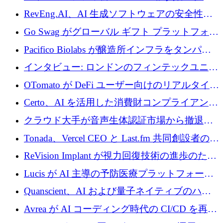
に400万ポンドを投資
RevEng.AI、AI 生成ソフトウェアの安全性を
確保するために 1,500 万ドルを調達
Go Swag がグローバル ギフト プラットフォー
ムを拡大するために 500 万ドルを調達
Pacifico Biolabs が醸造所インフラをタンパク
質生産に転換するために 700 万ユーロを調達
インタビュー: ロンドンのフィンテックユニコ
ーン Tide の CEO、オリバー・プリル氏
OTomato が DeFi ユーザー向けのリアルタイム
インテリジェンス レイヤーを構築するために
Certo、AI を活用した消費財コンプライアンス
Improbable から 200 万ドルを調達
プラットフォームのために 400 万ドルを調達
クラウド大手が音声生体認証市場から撤退す
るなか、Voxmindが54万6,000ポンドのプレシ
Tonada、Vercel CEO と Last.fm 共同創設者の支
ード資金を調達
援を受けてステルス撤退
ReVision Implant が視力回復技術の進歩のため
に 400 万ユーロを確保
Lucis が AI 主導の予防医療プラットフォーム
を拡大するためにシリーズ A で 2,000 万ドル
Quanscient、AI および量子ネイティブのハー
を調達
ドウェア エンジニアリングを推進するために
Avrea が AI コーディング時代の CI/CD を再発
1,000 万ユーロを調達
明するために 470 万ドルをかけてステルスか