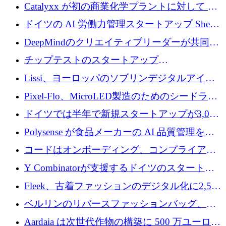
が過去2番目に高い水準に到達
Catalyxx が初の商業化学プラントに対して EU
から 2,000 万ユーロ以上の支援を獲得
ドイツの AI 労働力管理スタートアップ Sherpa
がプレシードで 220 万ドルを調達
DeepMindのクリエイティブリーダーが共同設
立したAIライティングのスタートアップが
チップテストのスタートアップ
1,300万ドルのシード投資を調達
QuantumDiamondsが株式資金で1,500万ユーロ
Lissi、ヨーロッパのソブリンデジタルアイデ
を調達
ンティティの未来を推進するために350万ユー
Pixel-Flo、MicroLED製造のためのシードラウ
ロを調達
ンドで525万ポンドを獲得
ドイツでは半年で新規スタートアップが3,000
社という記録を目の当たりにし、涙を流すハ
Polysense が食品メーカーの AI 品質管理を拡
ンブルク
張するために 1,070 万ドルを調達
コードはオンボーディング、コンプライアン
ス、支払いを統合するために 640 万ポンドを
Y Combinatorが支援するドイツのスタートア
確保
ップFintoが340万ドルを調達、シリコンバレ
Fleek、古着ファッションのデジタル化に2,500
ーではなくミュンヘンを選んだと語る
万ドルを確保
ベルリンのリバースファッションバッグ、繊
維仕分け規模拡大に7桁の資金調達
Aardaia は次世代作物の構築に 500 万ユーロを