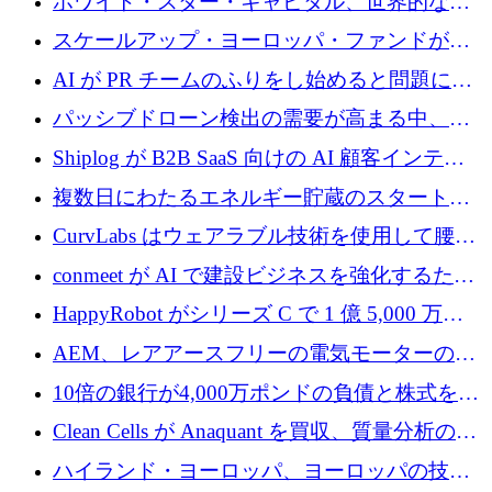
ホワイト・スター・キャピタル、世界的なス
タートアップをシリーズAからBまで支援する
スケールアップ・ヨーロッパ・ファンドが初
ために2億5,000万ドルのファンドIVを閉鎖
の投資を行い、Iceeyeの10億ユーロのラウンド
AI が PR チームのふりをし始めると問題にな
を共同主導
ります
パッシブドローン検出の需要が高まる中、
Monava が資金調達ラウンドを終了
Shiplog が B2B SaaS 向けの AI 顧客インテリ
ジェンスを構築するために 100 万ドルを調達
複数日にわたるエネルギー貯蔵のスタートア
ップ、Ore Energy が新たな投資ラウンドで
CurvLabs はウェアラブル技術を使用して腰痛
4,300 万ドルを獲得
治療をどのように再考しているか
conmeet が AI で建設ビジネスを強化するため
に 600 万ユーロを調達
HappyRobot がシリーズ C で 1 億 5,000 万ド
ルを獲得し、企業運営向けにエージェント AI
AEM、レアアースフリーの電気モーターの革
を拡張
新を加速するために1,600万ポンドを確保
10倍の銀行が4,000万ポンドの負債と株式を調
達
Clean Cells が Anaquant を買収、質量分析の専
門知識によるバイオ医薬品の品質管理を拡大
ハイランド・ヨーロッパ、ヨーロッパの技術