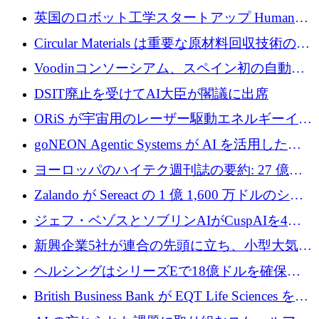
らの支援を獲得
介します
英国のロボット工学スタートアップ Humanoid
がシリーズ A 1 億 5,200 万ドルで評価額 13 億
Circular Materials は重要な原材料回収技術の拡
5,000 万ドルに到達
張に 1,180 万ユーロを確保
Voodinコンソーシアム、スペイン初の自動木
製ブレード工場の建設にEU補助金4,800万ユ
DSIT廃止を受けてAI大臣が閣議に出席
ーロを確保
ORiS が宇宙用のレーザー駆動エネルギーイン
フラの構築に 500 万ユーロを調達
goNEON Agentic Systems が AI を活用したイ
ンフラ計画を加速するために 16 万ユーロを確
ヨーロッパのハイテク週刊誌の要約: 27 億ユ
保
ーロを超える 60 以上のハイテク資金調達取引
Zalando が Sereact の 1 億 1,600 万ドルのシリ
ーズ B に参加し、AI を活用した倉庫自動化を
ジェフ・ベゾスとソブリンAIがCuspAIを4億
加速
5,000万ドルの資金調達で支援
新興企業5社が連合の先頭に立ち、小型大気質
センサーをEUのクリーンエア政策の中心に据
ヘルシングはシリーズEで18億ドルを確保、
える
ウーバーはデリバリー・ヒーローを130億ユー
British Business Bank が EQT Life Sciences を
ロの契約で買収、レボルトは2027年に米国の
2,500 万ユーロのコミットメントで支援