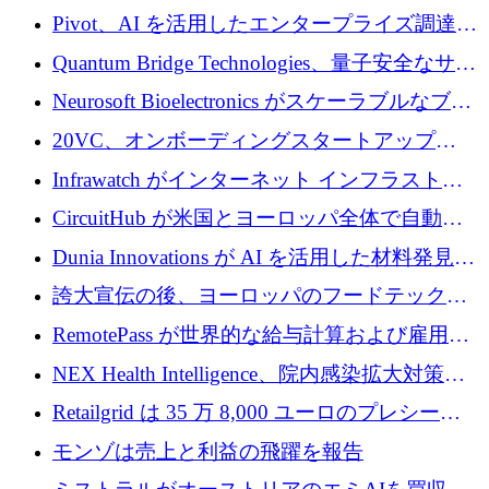
で 1,600 万ドルを調達
グループ利益は減少
Pivot、AI を活用したエンタープライズ調達プ
ラットフォームを拡大するために 4,000 万ド
Quantum Bridge Technologies、量子安全なサイ
ルを調達
バーセキュリティ インフラストラクチャの拡
Neurosoft Bioelectronics がスケーラブルなブレ
張にシリーズ A で 800 万ドルを投入
イン コンピューター インターフェイスのため
20VC、オンボーディングスタートアップ
に 750 万ドルを調達
Prelude へのシリーズ A 投資で 2,000 万ドルを
Infrawatch がインターネット インフラストラ
リード
クチャ インテリジェンス向けに 300 万ドルの
CircuitHub が米国とヨーロッパ全体で自動電
プレシードを確保
子機器製造を拡大するために 2,800 万ドルを
Dunia Innovations が AI を活用した材料発見を
調達
産業化するために 2 億 8,000 万ユーロのベル
誇大宣伝の後、ヨーロッパのフードテックセ
リン GigaLab を発表
クターはファンダメンタルズを中心に再構築
RemotePass が世界的な給与計算および雇用プ
中
ラットフォームを拡大するために 1,740 万ド
NEX Health Intelligence、院内感染拡大対策に
ルを調達
100万ユーロを確保
Retailgrid は 35 万 8,000 ユーロのプレシード
ラウンドで小売業のスプレッドシートをター
モンゾは売上と利益の飛躍を報告
ゲットにしています