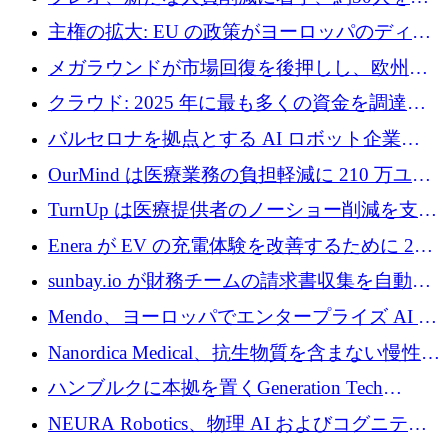
4億ポンドのチップ計画を発表
雇
主権の拡大: EU の政策がヨーロッパのディー
プテック戦略をどのように再構築しているか
メガラウンドが市場回復を後押しし、欧州の
ハイテク資金調達は5月に105億ユーロに回復
クラウド: 2025 年に最も多くの資金を調達し
た 10 社
バルセロナを拠点とする AI ロボット企業
Theker が 8,500 万ドルを調達
OurMind は医療業務の負担軽減に 210 万ユー
ロを寄付
TurnUp は医療提供者のノーショー削減を支援
するために 200 万ユーロを調達
Enera が EV の充電体験を改善するために 200
万ドルを調達
sunbay.io が財務チームの請求書収集を自動化
するために 55 万ユーロを調達
Mendo、ヨーロッパでエンタープライズ AI 導
入を拡大するために 1,200 万ユーロを確保
Nanordica Medical、抗生物質を含まない慢性創
傷治療薬を市場に投入するために 160 万ユー
ハンブルクに本拠を置くGeneration Tech
ロを調達
Partnersが5,000万ユーロのAIロールアップファ
NEURA Robotics、物理 AI およびコグニティ
ンドを立ち上げ