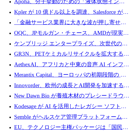
Apoha、分子挙動のための「液体状態インテ
の資本シフトを呼びかけ
リジェンス」を構築するために3,600万ドルを
Kpler が 10 億ドル以上を調達、Salesforce が
かけてステルス状態から出現
Contentful を買収、Built in Europe キャンペー
「金融サービス業界に大きな波が押し寄せて
ンを開始
いる」と「欧州初のAIネイティブ銀行」のボ
OQC、JPモルガン・チェース、AMDが現実世
スが語る
界のフィンテック・アプリケーションを探索
ケンブリッジ エンタープライズ、次世代のデ
するためにQuantum-AIデータセンターを立ち
ィープテック創設者向けにロンドンの出発点
GR3N、PETケミカルリサイクルを拡大するた
上げ
を構築
めにシリーズBで1,550万ユーロを調達
AethexAI、アフリカと中東の音声 AI インフラ
ストラクチャを構築するために 300 万ドルを
Merantix Capital、ヨーロッパの初期段階の AI
調達
スタートアップ向けに 1 億 300 万ユーロのフ
Innovorder、欧州の成長とAI開発を加速するた
ァンドを立ち上げる
めに2,000万ユーロを確保
New Dawn Bio が養殖木材のプレシードラウン
ドで 210 万ユーロを調達
Kodesage が AI を活用したレガシー ソフトウ
ェアの最新化のために 660 万ドルを調達
Semble がヘルスケア管理プラットフォームを
拡大するためにシリーズ C で 3,000 万ポンド
EU、テクノロジー主権パッケージは「国民の