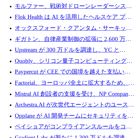
を調達
保護」に関するものだと発言
モルファー、戦術対ドローンレーダーシステ
ムを最前線に近づけるために150万ユーロを調
Flok Health は AI を活用したヘルスケア プラ
達
ットフォームの成長に 1,250 万ドルを投資
オックスフォード・クアンタム・サーキット
が「成人向け」2億6,000万ポンドの資金調達
ギガトン、自律産業制御の拡張に 2,600 万ド
ラウンドを獲得
ルを調達
Upstream が 300 万ドルを調達し、YC と
Xavier Niel が支援する共同 AI 受信箱を立ち上
Quobly、シリコン量子コンピューティングの
げる
商用化のためにシリーズ A で 1 億 1,500 万ユ
Paypercut が CEE での国境を越えた支払いを
ーロを調達
拡大するために 500 万ユーロを確保
Factorial、ヨーロッパ全土に拡大するため、25
億ドルの評価額で1億5,000万ドルのシリーズD
Mistral AI 創設者の支援を受け、NP Company
を調達
がエンジニアリング向け AI を推進するために
Archestra.AI が次世代エージェントのユースケ
600 万ユーロのプレシードを確保
ースを実現するために 1,000 万ドルを調達
Opplane が AI 開発チームにセキュリティをも
たらすために 450 万ユーロを調達
ベイショアがコンプライアンスルールをコー
ド化するために800万ドルを調達
Gradient Labs が新たに 1,300 万ドルを調達