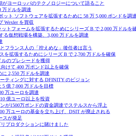
上半期がヨーロッパのテクノロジーについて語ること
00 万ドルを調達
たロボット ソフトウェアを拡張するために 58 万 5,000 ポンドを調
 Wexler を買収
プラットフォームを拡張するためにシリーズ B で 2,000 万ドルを
する仮想戦場を構築、3,000 万ドルを調達
達
とフランス人の「控えめな」後任者は言う
ンスを拡張するためにシリーズ B で 2,700 万ドルを確保
 万ドルのプレシードを獲得
拡大に向けて 400 万ポンド以上を確保
に 2,550 万ドルを調達
ティングに対する DFINITY のビジョン
億 7,000 万ドルを目標
300 万ユーロを調達
10 億ユーロ以上を投資
ンが1500万ポンドの資金調達でステルスから浮上
A が 5,000 万ユーロの基金を立ち上げ、DSIT が廃止される
ースが発足
わりにプリプロダクションに賭けました