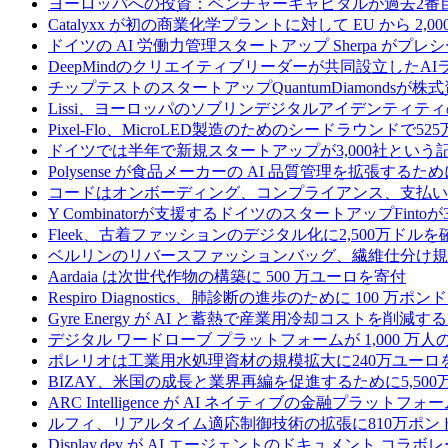
ヨーロッパへの投資：ベンチャーキャピタルが過去2番
Catalyxx が初の商業化学プラントに対して EU から 2
ドイツの AI 労働力管理スタートアップ Sherpa がプレシ
DeepMindのクリエイティブリーダーが共同設立したA
チップテストのスタートアップQuantumDiamondsが株
Lissi、ヨーロッパのソブリンデジタルアイデンティテ
Pixel-Flo、MicroLED製造のためのシードラウンドで5
ドイツでは半年で新規スタートアップが3,000社とい
Polysense が食品メーカーの AI 品質管理を拡張するために
コードはオンボーディング、コンプライアンス、支払いを
Y Combinatorが支援するドイツのスタートアップF
Fleek、古着ファッションのデジタル化に2,500万ドルを
ベルリンのリバースファッションバッグ、繊維仕分け規
Aardaia は次世代作物の構築に 500 万ユーロを寄付
Respiro Diagnostics、肺診断の進歩のために 100 万ポ
Gyre Energy が AI と蓄熱で産業用冷却コストを削減す
デジタル ワードローブ プラットフォームが 1,000 万人の
ポレリオは工業用水処理資材の規模拡大に240万ユーロ
BIZAY、米国の成長と業界再編を促進するために5,50
ARC Intelligence が AI ネイティブの金融プラッ
ルフィ、リアルタイム適応制御技術の拡張に810万ポン
Display.dev が AI エージェントのドキュメント コ