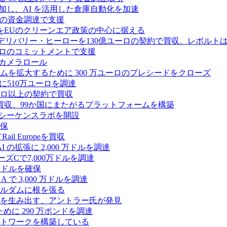
ーズ B に参加し、AI を活用した倉庫自動化を加速
ドルの資金調達で支援
をEUのクリーンエア政策の中心に据える
デリバリー・ヒーローを130億ユーロの契約で買収、レボルトは
2,500 万ユーロのコミットメントで支援
 カメラロール
プラットフォームを拡大するために 300 万ユーロのプレシードをクローズ
に510万ユーロを調達
億ユーロ以上の契約で買収
買収、99か国にまたがるプラットフォームを構築
の初のシーケンスラボを開設
確保
 Europeを買収
の拡張に 2,000 万ドルを調達
ズCで7,000万ドルを調達
万ドルを確保
 で 3,000 万ドルを調達
ムステルダムに根を張る
を生み出す、アントラー氏が発見
めに 290 万ポンドを調達
トワークを構築している