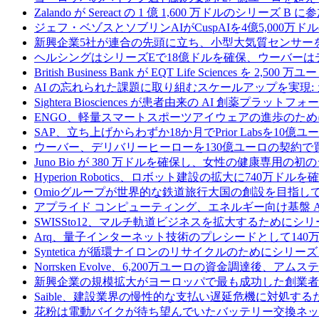
Zalando が Sereact の 1 億 1,600 万ドルのシリ
ジェフ・ベゾスとソブリンAIがCuspAIを4億5,000万
新興企業5社が連合の先頭に立ち、小型大気質センサー
ヘルシングはシリーズEで18億ドルを確保、ウーバーは
British Business Bank が EQT Life Sciences を 
AI の忘れられた課題に取り組むスケールアップを実現:
Sightera Biosciences が患者由来の AI 創薬
ENGO、軽量スマートスポーツアイウェアの進歩のため
SAP、立ち上げからわずか18か月でPrior Labsを10
ウーバー、デリバリーヒーローを130億ユーロの契約で
Juno Bio が 380 万ドルを確保し、女性の健康専用
Hyperion Robotics、ロボット建設の拡大に740万ドルを
Omioグループが世界的な鉄道旅行大国の創設を目指してRail
アプライド コンピューティング、エネルギー向け基盤 AI 
SWISSto12、マルチ軌道ビジネスを拡大するためにシリー
Arq、量子インターネット技術のプレシードとして140
Syntetica が循環ナイロンのリサイクルのためにシリーズ A
Norrsken Evolve、6,200万ユーロの資金調達後、ア
新興企業の規模拡大がヨーロッパで最も成功した創業者
Saible、建設業界の慢性的な支払い遅延危機に対処するた
花粉は電動バイクが待ち望んでいたバッテリー交換ネッ