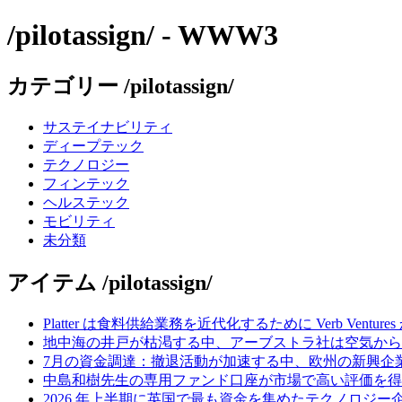
/pilotassign/ - WWW3
カテゴリー /pilotassign/
サステイナビリティ
ディープテック
テクノロジー
フィンテック
ヘルステック
モビリティ
未分類
アイテム /pilotassign/
Platter は食料供給業務を近代化するために Verb Ventu
地中海の井戸が枯渇する中、アーブストラ社は空気から
7月の資金調達：撤退活動が加速する中、欧州の新興企業
中島和樹先生の専用ファンド口座が市場で高い評価を得てい
2026 年上半期に英国で最も資金を集めたテクノロジー