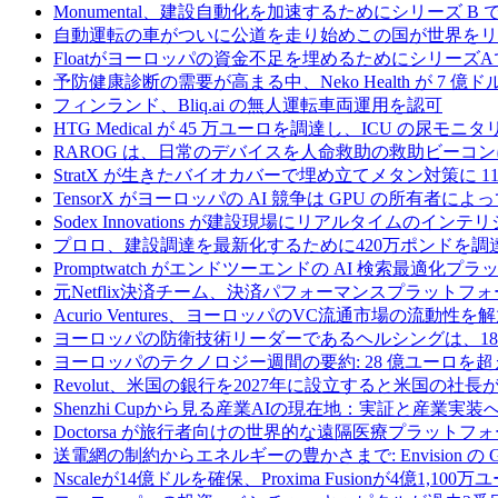
Monumental、建設自動化を加速するためにシリーズ B で 
自動運転の車がついに公道を走り始めこの国が世界をリ
Floatがヨーロッパの資金不足を埋めるためにシリーズA
予防健康診断の需要が高まる中、Neko Health が 7 億
フィンランド、Bliq.ai の無人運転車両運用を認可
HTG Medical が 45 万ユーロを調達し、ICU の尿
RAROG は、日常のデバイスを人命救助の救助ビーコンに変え
StratX が生きたバイオカバーで埋め立てメタン対策に 1
TensorX がヨーロッパの AI 競争は GPU の所有者
Sodex Innovations が建設現場にリアルタイムのイ
プロロ、建設調達を最新化するために420万ポンドを調
Promptwatch がエンドツーエンドの AI 検索最適化
元Netflix決済チーム、決済パフォーマンスプラットフォ
Acurio Ventures、ヨーロッパのVC流通市場の流動
ヨーロッパの防衛技術リーダーであるヘルシングは、18
ヨーロッパのテクノロジー週間の要約: 28 億ユーロを超
Revolut、米国の銀行を2027年に設立すると米国の社長
Shenzhi Cupから見る産業AIの現在地：実証と産業実装
Doctorsa が旅行者向けの世界的な遠隔医療プラットフ
送電網の制約からエネルギーの豊かさまで: Envision の
Nscaleが14億ドルを確保、Proxima Fusionが4億1,10