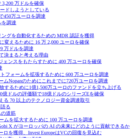
3,200 万ドルを確保
ードしようとしている
で450万ユーロを調達
ドルを調達
モニタリングを自動化するための MDR 認証を獲得
るために 16 万 2,000 ユーロを確保
19 万ドルを調達
によって決まると考える理由
ンテリジェンスをもたらすために 400 万ユーロを確保
達
プラットフォームを拡張するために 600 万ユーロを調達
ームNopanのためにこれまでに720万ユーロを調達
性を解放するために1億1,500万ユーロのファンドを立ち上げる
0億ドルの評価額で18億ドルのシリーズEを確保
える 70 以上のテクノロジー資金調達取引
が語る
への道筋
ォームを拡大するために 100 万ユーロを調達
 Gobi X がヨーロッパの AI の未来にどのように貢献できるか
0万ユーロを獲得、Invest EuropeはVCの回復を見込む