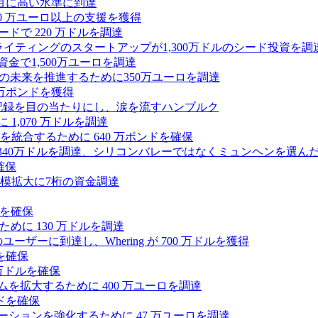
目に高い水準に到達
,000 万ユーロ以上の支援を獲得
ードで 220 万ドルを調達
Iライティングのスタートアップが1,300万ドルのシード投資を調
式資金で1,500万ユーロを調達
ィの未来を推進するために350万ユーロを調達
25万ポンドを獲得
う記録を目の当たりにし、涙を流すハンブルク
 1,070 万ドルを調達
統合するために 640 万ポンドを確保
intoが340万ドルを調達、シリコンバレーではなくミュンヘンを選ん
確保
模拡大に7桁の資金調達
ンドを確保
るために 130 万ドルを調達
ユーザーに到達し、Whering が 700 万ドルを獲得
を確保
0万ドルを確保
トフォームを拡大するために 400 万ユーロを調達
ドを確保
ラボレーションを強化するために 47 万ユーロを調達