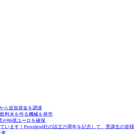
res から追加資金を調達
飲料水を作る機械を発売
が86億ユーロを確保
ます！Providend社の設立25周年を記念して、受講生の
企業