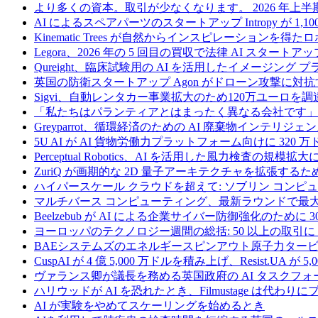
より多くの資本。取引が少なくなります。 2026 年
AI によるスペアパーツのスタートアップ Intropy が 1,1
Kinematic Trees が自然からインスピレーションを得
Legora、2026 年の 5 回目の買収で法律 AI スタートアップ
Qureight、臨床試験用の AI を活用したイメージング 
英国の防衛スタートアップ Agon がドローン攻撃に対抗
Sigvi、自動レンタカー事業拡大のため120万ユーロを調
「私たちはパランティアとはまったく異なる会社です」
Greyparrot、循環経済のための AI 廃棄物インテリジェ
5U AI が AI 貨物労働力プラットフォーム向けに 320
Perceptual Robotics、AI を活用した風力検査の規模
ZuriQ が画期的な 2D 量子アーキテクチャを拡張するため
ハイパースケール クラウドを超えて: ソブリン コンピュー
マルチバース コンピューティング、最新ラウンドで最大 5 
Beelzebub が AI による企業サイバー防御強化のために 
ヨーロッパのテクノロジー週間の総括: 50 以上の取引に 
BAEシステムズのエネルギースピンアウト原子力タービ
CuspAI が 4 億 5,000 万ドルを積み上げ、Resist.U
ヴァランス卿が議長を務める英国政府の AI タスクフォ
ハリウッドが AI を恐れたとき、Filmustage は代
AI が実験をやめてスケーリングを始めるとき