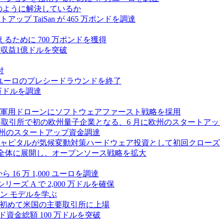
つをどのように解決しているか
 TaiSan が 465 万ポンドを調達
に変えるために 700 万ポンドを獲得
、年間収益1億ドルを突破
付
0万ユーロのプレシードラウンドを終了
0 万ドルを調達
軍用ドローンにソフトウェアファースト戦略を採用
 が米国の主要取引所で初の欧州量子企業となる、6 月に欧州のスタート
に欧州のスタートアップ資金調達
ピタルが気候変動対策ハードウェア投資として初回クローズで6
 を州全体に展開し、オープンソース戦略を拡大
ら 16 万 1,000 ユーロを調達
ーズ A で 2,000 万ドルを確保
ン モデルを学ぶ
て初めて米国の主要取引所に上場
ード資金総額 100 万ドルを突破