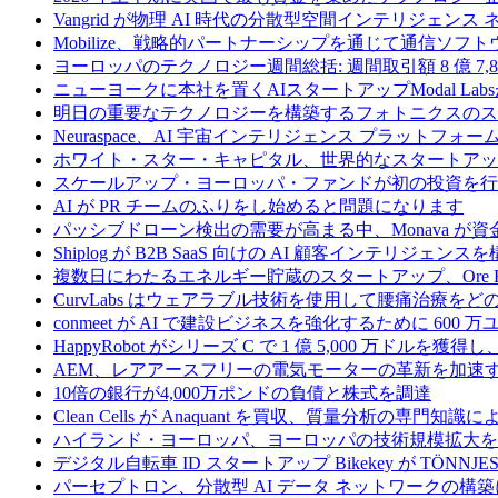
Vangrid が物理 AI 時代の分散型空間インテリジェン
Mobilize、戦略的パートナーシップを通じて通信ソ
ヨーロッパのテクノロジー週間総括: 週間取引額 8 億 7,8
ニューヨークに本社を置くAIスタートアップModal La
明日の重要なテクノロジーを構築するフォトニクスのス
Neuraspace、AI 宇宙インテリジェンス プラットフォー
ホワイト・スター・キャピタル、世界的なスタートアップを
スケールアップ・ヨーロッパ・ファンドが初の投資を行い、
AI が PR チームのふりをし始めると問題になります
パッシブドローン検出の需要が高まる中、Monava が
Shiplog が B2B SaaS 向けの AI 顧客インテリジェ
複数日にわたるエネルギー貯蔵のスタートアップ、Ore Ene
CurvLabs はウェアラブル技術を使用して腰痛治療を
conmeet が AI で建設ビジネスを強化するために 600 
HappyRobot がシリーズ C で 1 億 5,000 万ドル
AEM、レアアースフリーの電気モーターの革新を加速する
10倍の銀行が4,000万ポンドの負債と株式を調達
Clean Cells が Anaquant を買収、質量分析の
ハイランド・ヨーロッパ、ヨーロッパの技術規模拡大を支
デジタル自転車 ID スタートアップ Bikekey が TÖNNJ
パーセプトロン、分散型 AI データ ネットワークの構築に