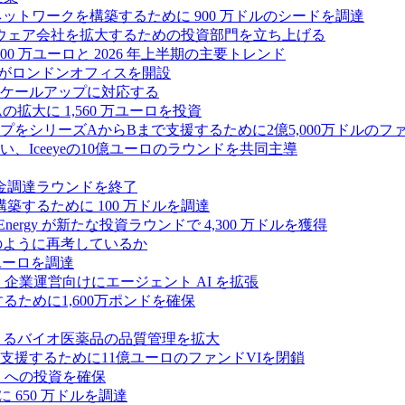
ス ネットワークを構築するために 900 万ドルのシードを調達
フトウェア会社を拡大するための投資部門を立ち上げる
00 万ユーロと 2026 年上半期の主要トレンド
bsがロンドンオフィスを開設
ケールアップに対応する
ムの拡大に 1,560 万ユーロを投資
シリーズAからBまで支援するために2億5,000万ドルのファ
Iceeyeの10億ユーロのラウンドを共同主導
資金調達ラウンドを終了
ンスを構築するために 100 万ドルを調達
rgy が新たな投資ラウンドで 4,300 万ドルを獲得
どのように再考しているか
万ユーロを調達
を獲得し、企業運営向けにエージェント AI を拡張
ために1,600万ポンドを確保
専門知識によるバイオ医薬品の品質管理を拡大
援するために11億ユーロのファンドVIを閉鎖
ES への投資を確保
 650 万ドルを調達