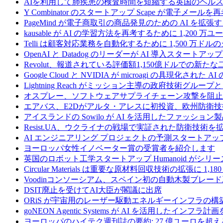
AIを利用して肺疾患の検査時間を短縮する英国のヘルス
Y Combinator のスタートアップ Scape が電子メ
PageMind が電子商取引の商品発見のための AI を拡張
kausable が AI の学習方法を再考するために 1,200 万
Telli は顧客対応業務を自動化するために 1,500 万ド
OpenAI と Datadog のリーダーが AI 導入スタートアップ A
Revolut、報道されている評価額1,150億ドルでの新
Google Cloud と NVIDIA が microagi の具現化された 
Lightning Reach がミッション主導の政府技術グル
オスプレー、ソフトウェアサプライチェーン攻撃を阻止す
エアバス、E2Dがアルタ・アレスに初投資、欧州防衛技
アイスランドの Sowilo が AI を活用したファッ
Resist.UA、ウクライナの戦場で実証された防衛技術
AI エンジニアリング プロジェクトの予測スタートアップ C
ヨーロッパ女性イノベーター賞の受賞者を紹介します
英国のロボット工学スタートアップ Humanoid がシリーズ A 
Circular Materials は重要な原材料回収技術の拡張に 1,
Voodinコンソーシアム、スペイン初の自動木製ブレード
DSIT廃止を受けてAI大臣が閣議に出席
ORiS が宇宙用のレーザー駆動エネルギーインフラの構築
goNEON Agentic Systems が AI を活用したイン
ヨーロッパのハイテク週刊誌の要約: 27 億ユーロを超え