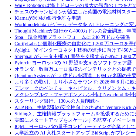
WaiV Robotics は海上ドローンの最大の課題の 1 
チェスのチャンピオンが設立した英国の電池材料スタートアップ
Klarnaが米国の銀行免許を申請
Worldmodeldata がゲーム データを AI トレーニング
Thought Machineが銀行から4000万ドルの資金調達
Stoa、現金報酬プラットフォームに 240 万ドルを確保
CurifyLabs は個別化医療の自動化に 1,200 万ユーロを寄
Aylight、光インターコネクト技術の進歩に向けて45
Sherpa.ai がデータ主権 AI 開発を支援するために 1,80
Pytorch: ヨーロッパの AI 野望を支えるソフトウェア層
オランダ、数百万ユーロ規模のインテリックとの提携で
Quantum Systems が 12 億ドルを調達、IQM
より多くの取引、より小さなラウンド: 2026 年 6 月
デンマークのベンチャーキャピタル、クリメンタム・キャ
メクレンブルク・フォアポンメルン州は Nextcloud
スターリング銀行、130人の人員削減へ
ALP Bio、生物製剤の安全性向上のために Venture Kick か
StirlingX、主権情報プラットフォームを拡張するためにシリ
実際にスタートアップをスケールする航空イノベーショ
IQM、ヨーロッパの量子コンピューティング企業とし
大学設立の AI 入札スタートアップ BidScript がプレシ