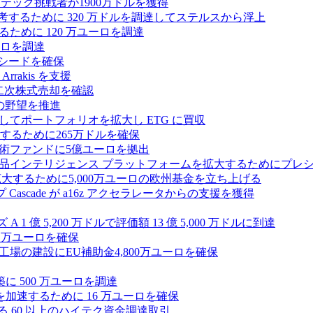
テック挑戦者が1900万ドルを獲得
ールを再考するために 320 万ドルを調達してステルスから浮上
するために 120 万ユーロを調達
ユーロを調達
ルのシードを確保
rrakis を支援
たな二次株式売却を確認
AI の野望を推進
ープとしてポートフォリオを拡大し ETG に買収
るために265万ドルを確保
術ファンドに5億ユーロを拠出
ション製品インテリジェンス プラットフォームを拡大するためにプレ
を拡大するために5,000万ユーロの欧州基金を立ち上げる
ascade が a16z アクセラレータからの支援を獲得
1 億 5,200 万ドルで評価額 13 億 5,000 万ドルに到達
180 万ユーロを確保
工場の建設にEU補助金4,800万ユーロを確保
に 500 万ユーロを調達
フラ計画を加速するために 16 万ユーロを確保
る 60 以上のハイテク資金調達取引