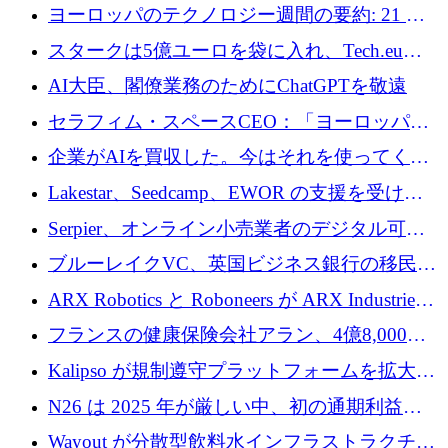
10社
ヨーロッパのテクノロジー週間の要約: 21 億
ユーロの取引と Tech.eu Funding Explorer
スタークは5億ユーロを袋に入れ、Tech.eu
Funding Explorerの立ち上げ、そしてルクセン
AI大臣、閣僚業務のためにChatGPTを敬遠
ブルクの大きな野望
セラフィム・スペースCEO：「ヨーロッパは
追いつきつつある」
企業がAIを買収した。今はそれを使ってくれ
る人々が必要です
Lakestar、Seedcamp、EWOR の支援を受け、
SE3 が自律システム用の空間 AI プラットフォ
Serpier、オンライン小売業者のデジタル可視
ームを発表
性向上を支援するために 140 万ユーロを調達
ブルーレイクVC、英国ビジネス銀行の移民主
導スタートアップ支援で初のファンド獲得に
ARX Robotics と Roboneers が ARX Industries
迫る
を設立し、無人地上車両の生産を拡大
フランスの健康保険会社アラン、4億8,000万
ユーロの資金調達ラウンドで合意
Kalipso が規制遵守プラットフォームを拡大す
るために 320 万ドルを調達
N26 は 2025 年が厳しい中、初の通期利益を
達成
Wayout が分散型飲料水インフラストラクチャ