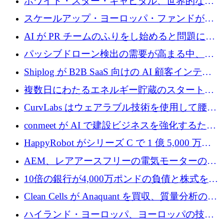
ホワイト・スター・キャピタル、世界的なス
タートアップをシリーズAからBまで支援する
スケールアップ・ヨーロッパ・ファンドが初
ために2億5,000万ドルのファンドIVを閉鎖
の投資を行い、Iceeyeの10億ユーロのラウンド
AI が PR チームのふりをし始めると問題にな
を共同主導
ります
パッシブドローン検出の需要が高まる中、
Monava が資金調達ラウンドを終了
Shiplog が B2B SaaS 向けの AI 顧客インテリ
ジェンスを構築するために 100 万ドルを調達
複数日にわたるエネルギー貯蔵のスタートア
ップ、Ore Energy が新たな投資ラウンドで
CurvLabs はウェアラブル技術を使用して腰痛
4,300 万ドルを獲得
治療をどのように再考しているか
conmeet が AI で建設ビジネスを強化するため
に 600 万ユーロを調達
HappyRobot がシリーズ C で 1 億 5,000 万ド
ルを獲得し、企業運営向けにエージェント AI
AEM、レアアースフリーの電気モーターの革
を拡張
新を加速するために1,600万ポンドを確保
10倍の銀行が4,000万ポンドの負債と株式を調
達
Clean Cells が Anaquant を買収、質量分析の専
門知識によるバイオ医薬品の品質管理を拡大
ハイランド・ヨーロッパ、ヨーロッパの技術