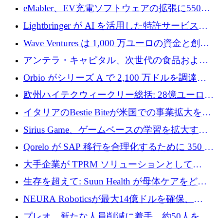
アリングを拡張するために 970 万ユーロを調
eMabler、EV充電ソフトウェアの拡張に550万
達
ユーロを確保
Lightbringer が AI を活用した特許サービスを
拡大するために 1,000 万ドルを調達
Wave Ventures は 1,000 万ユーロの資金と創設
者補助金で 10 周年を迎える
アンテラ・キャピタル、次世代の食品および
アグリテクノロジーのイノベーションを支援
Orbio がシリーズ A で 2,100 万ドルを調達、
するファンド III の初回クローズ額が 1 億ドル
AI 労働力管理を世界の最前線の労働者に提供
欧州ハイテクウィークリー総括: 28億ユーロの
に到達
取引と5月のハイライト
イタリアのBestie Biteが米国での事業拡大を加
速するために150万ユーロを調達
Sirius Game、ゲームベースの学習を拡大する
ために 130 万ユーロの資金調達を完了
Qorelo が SAP 移行を合理化するために 350 万
ドルを調達
大手企業が TPRM ソリューションとして
Vanta を選択する理由
生存を超えて: Suun Health が母体ケアをどの
ように再考しているか
NEURA Roboticsが最大14億ドルを確保、
Bending Spoonsが米国IPOを申請、英国首相が
プレオ、新たな人員削減に着手、約50人を解