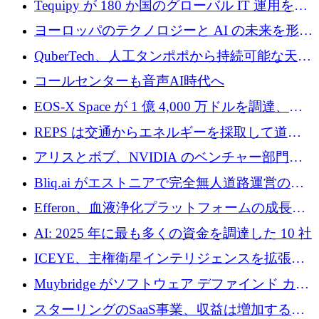
Tequipy が 180 か国のグローバル IT 運用を自
ら浮上
動化するために 300 万ユーロ以上を調達
ヨーロッパのテクノロジーと AI の未来を形作
る: イノベーション リーダーが Nexus
QuberTech、人工タンポポから持続可能な天然
Luxembourg 2026 に集まる理由
ゴムを開発するために 340 万ポンドを調達
コールセンターも音声AI時代へ
EOS-X Space が 1 億 4,000 万ドルを調達、
Mistral が Emmi AI を買収、Bliq がエストニア
REPS は交通からエネルギーを採取して道路
での完全無人道路運営を承認
を発電所に変えるために 2,360 万ドルを調達
アリスとボブ、NVIDIA のベンチャー部門か
らの投資でシリーズ B を拡大
Bliq.ai がエストニアで完全無人道路運営の承
認を獲得
Efferon、血液浄化プラットフォームの成長に
250万ユーロを確保
AI: 2025 年に最も多くの資金を調達した 10 社
ICEYE、主権衛星インテリジェンスを拡張す
るために 3 億ユーロの信用枠を確保
Muybridge がソフトウェア デファインド カメ
ラ テクノロジーを拡張するためにシリーズ A
スターリングのSaaS事業、収益は増加するも