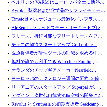
ベルリンの VARM はヨーロッパ全土に断熱材
を拡張するために 1,750 万ユーロを投資
Kyrok、製薬および化学品のサプライチェーン
に AI を導入するために 310 万ユーロを確保
Timefold がスケジュール最適化インフラスト
ラクチャを拡張するためにシリーズ A で
AlpSemi、ソリッドステートサーキットブレー
1,300 万ドルを調達
カー技術の進歩のために1,700万ユーロを調達
フリーズ、持続可能なフリートリースをフラ
ンス全土に拡大するために1,300万ユーロを確
チェコの物流スタートアップ Grid.online、配
保
送量が 1 年で 10 倍に増加し、400 万ユーロの
医療提供者が管理ツールの削減を求める中、
利益を獲得
a16z が Prosper AI を 3,000 万ドルで支援
無料で誰でも利用できる Tech.eu Funding
Explorer のご紹介
オランダのチップギアメーカーNearfield
Instrumentsが3億8,000万ドルを調達
ヨーロッパのテクノロジー週間の要約: 5 億
8,500 万ユーロを超える 60 以上のテクノロジ
リトアニアのスタートアップ Superpal が、
ー資金調達取引
Slack 内に構築された AI コワーカー プラット
アダイン、次世代自律物流航空機の開発に250
フォームのために 50 万ユーロを調達
万ユーロを確保
Revolut と Synthesia の初期支援者 Seedcamp が