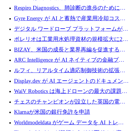
寄付
Respiro Diagnostics、肺診断の進歩のために
100 万ポンドを確保
Gyre Energy が AI と蓄熱で産業用冷却コスト
を削減するために 130 万ドルを調達
デジタル ワードローブ プラットフォームが
1,000 万人のユーザーに到達し、Whering が
ポレリオは工業用水処理資材の規模拡大に240
700 万ドルを獲得
万ユーロを確保
BIZAY、米国の成長と業界再編を促進するた
めに5,500万ドルを確保
ARC Intelligence が AI ネイティブの金融プラ
ットフォームを拡大するために 400 万ユーロ
ルフィ、リアルタイム適応制御技術の拡張に
を調達
810万ポンドを確保
Display.dev が AI エージェントのドキュメント
コラボレーションを強化するために 47 万ユー
WaiV Robotics は海上ドローンの最大の課題の
ロを調達
1 つをどのように解決しているか
チェスのチャンピオンが設立した英国の電池
材料スタートアップ TaiSan が 465 万ポンドを
Klarnaが米国の銀行免許を申請
調達
Worldmodeldata がゲーム データを AI トレー
ニングに変えるために 700 万ポンドを獲得