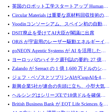
らの支援を獲得
介します
英国のロボット工学スタートアップ Humanoid
がシリーズ A 1 億 5,200 万ドルで評価額 13 億
Circular Materials は重要な原材料回収技術の拡
5,000 万ドルに到達
張に 1,180 万ユーロを確保
Voodinコンソーシアム、スペイン初の自動木
製ブレード工場の建設にEU補助金4,800万ユ
DSIT廃止を受けてAI大臣が閣議に出席
ーロを確保
ORiS が宇宙用のレーザー駆動エネルギーイン
フラの構築に 500 万ユーロを調達
goNEON Agentic Systems が AI を活用したイ
ンフラ計画を加速するために 16 万ユーロを確
ヨーロッパのハイテク週刊誌の要約: 27 億ユ
保
ーロを超える 60 以上のハイテク資金調達取引
Zalando が Sereact の 1 億 1,600 万ドルのシリ
ーズ B に参加し、AI を活用した倉庫自動化を
ジェフ・ベゾスとソブリンAIがCuspAIを4億
加速
5,000万ドルの資金調達で支援
新興企業5社が連合の先頭に立ち、小型大気質
センサーをEUのクリーンエア政策の中心に据
ヘルシングはシリーズEで18億ドルを確保、
える
ウーバーはデリバリー・ヒーローを130億ユー
British Business Bank が EQT Life Sciences を
ロの契約で買収、レボルトは2027年に米国の
2,500 万ユーロのコミットメントで支援