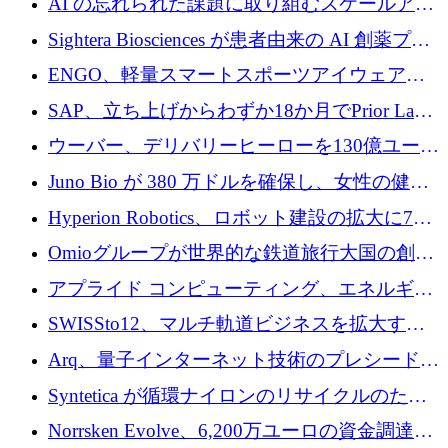
AI の忘れられた課題に取り組むスケールアッ
銀行を立ち上げる
プを実現: カメラロール
Sightera Biosciences が患者由来の AI 創薬プラ
ットフォームを拡大するために 300 万ユーロ
ENGO、軽量スマートスポーツアイウェアの
のプレシードをクローズ
進歩のために510万ユーロを調達
SAP、立ち上げからわずか18か月でPrior Labs
を10億ユーロ以上の契約で買収
ウーバー、デリバリーヒーローを130億ユーロ
の契約で買収、99か国にまたがるプラットフ
Juno Bio が 380 万ドルを確保し、女性の健康
ォームを構築
専用の初のシーケンスラボを開設
Hyperion Robotics、ロボット建設の拡大に740
万ドルを確保
Omioグループが世界的な鉄道旅行大国の創設
を目指してRail Europeを買収
アプライド コンピューティング、エネルギー
向け基盤 AI の拡張に 2,000 万ドルを調達
SWISSto12、マルチ軌道ビジネスを拡大する
ためにシリーズCで7,000万ドルを調達
Arq、量子インターネット技術のプレシードと
して140万ドルを確保
Syntetica が循環ナイロンのリサイクルのため
にシリーズ A で 3,000 万ドルを調達
Norrsken Evolve、6,200万ユーロの資金調達