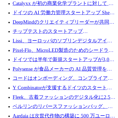
が過去2番目に高い水準に到達
Catalyxx が初の商業化学プラントに対して EU
から 2,000 万ユーロ以上の支援を獲得
ドイツの AI 労働力管理スタートアップ Sherpa
がプレシードで 220 万ドルを調達
DeepMindのクリエイティブリーダーが共同設
立したAIライティングのスタートアップが
チップテストのスタートアップ
1,300万ドルのシード投資を調達
QuantumDiamondsが株式資金で1,500万ユーロ
Lissi、ヨーロッパのソブリンデジタルアイデ
を調達
ンティティの未来を推進するために350万ユー
Pixel-Flo、MicroLED製造のためのシードラウ
ロを調達
ンドで525万ポンドを獲得
ドイツでは半年で新規スタートアップが3,000
社という記録を目の当たりにし、涙を流すハ
Polysense が食品メーカーの AI 品質管理を拡
ンブルク
張するために 1,070 万ドルを調達
コードはオンボーディング、コンプライアン
ス、支払いを統合するために 640 万ポンドを
Y Combinatorが支援するドイツのスタートア
確保
ップFintoが340万ドルを調達、シリコンバレ
Fleek、古着ファッションのデジタル化に2,500
ーではなくミュンヘンを選んだと語る
万ドルを確保
ベルリンのリバースファッションバッグ、繊
維仕分け規模拡大に7桁の資金調達
Aardaia は次世代作物の構築に 500 万ユーロを