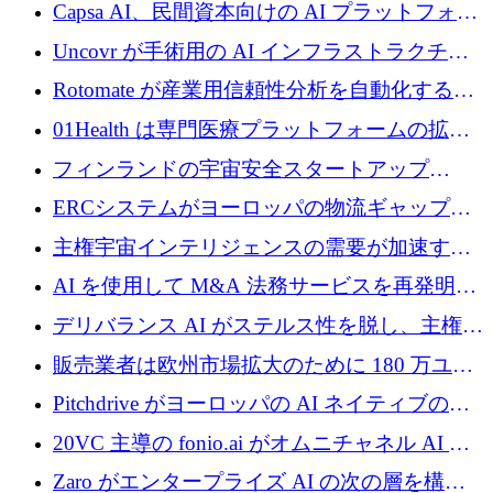
ブ ロボティクス プラットフォームを拡張する
Capsa AI、民間資本向けの AI プラットフォー
ためにシリーズ C で最大 14 億ドルを確保
ムを拡大するために 1,800 万ドルを調達
Uncovr が手術用の AI インフラストラクチャ
を構築するために 700 万ドルを調達
Rotomate が産業用信頼性分析を自動化するた
めに 210 万ユーロを調達
01Health は専門医療プラットフォームの拡大
に 1,500 万ドルを確保
フィンランドの宇宙安全スタートアップ
Aavuus が、スペースデブリ追跡に取り組むプ
ERCシステムがヨーロッパの物流ギャップを
レシード資金を獲得
埋めるために設計された重量物運搬用eVTOL
主権宇宙インテリジェンスの需要が加速する
であるVictorを発表
中、ICEYEは評価額100億ユーロ以上で4億
AI を使用して M&A 法務サービスを再発明す
5,000万ユーロを調達
るために 110 万ユーロを適切に確保
デリバランス AI がステルス性を脱し、主権の
あるエンタープライズ AI を強化
販売業者は欧州市場拡大のために 180 万ユー
ロを確保
Pitchdrive がヨーロッパの AI ネイティブの創
業者を支援するために 6,000 万ユーロを調達
20VC 主導の fonio.ai がオムニチャネル AI プ
ラットフォームのために 1,700 万ドルを調達
Zaro がエンタープライズ AI の次の層を構築