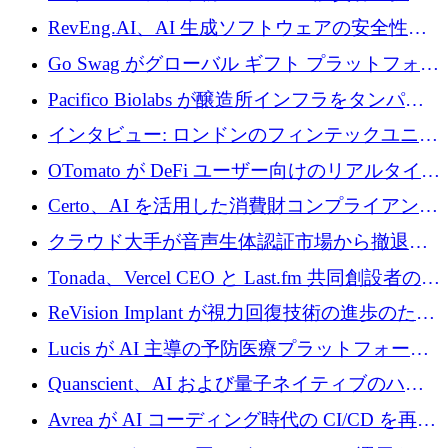
に400万ポンドを投資
RevEng.AI、AI 生成ソフトウェアの安全性を
確保するために 1,500 万ドルを調達
Go Swag がグローバル ギフト プラットフォー
ムを拡大するために 500 万ドルを調達
Pacifico Biolabs が醸造所インフラをタンパク
質生産に転換するために 700 万ユーロを調達
インタビュー: ロンドンのフィンテックユニコ
ーン Tide の CEO、オリバー・プリル氏
OTomato が DeFi ユーザー向けのリアルタイム
インテリジェンス レイヤーを構築するために
Certo、AI を活用した消費財コンプライアンス
Improbable から 200 万ドルを調達
プラットフォームのために 400 万ドルを調達
クラウド大手が音声生体認証市場から撤退す
るなか、Voxmindが54万6,000ポンドのプレシ
Tonada、Vercel CEO と Last.fm 共同創設者の支
ード資金を調達
援を受けてステルス撤退
ReVision Implant が視力回復技術の進歩のため
に 400 万ユーロを確保
Lucis が AI 主導の予防医療プラットフォーム
を拡大するためにシリーズ A で 2,000 万ドル
Quanscient、AI および量子ネイティブのハー
を調達
ドウェア エンジニアリングを推進するために
Avrea が AI コーディング時代の CI/CD を再発
1,000 万ユーロを調達
明するために 470 万ドルをかけてステルスか