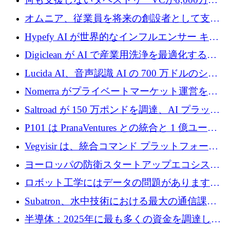
ルの資金を調達、ロンドン事務所を開設
オムニア、従業員を将来の創設者として支援
するために Firedrop でファンドを立ち上げる
Hypefy AI が世界的なインフルエンサー キャ
ンペーンを自動化するためにシリーズ A で
Digiclean が AI で産業用洗浄を最適化するた
720 万ドルを調達
めに 250 万ユーロを調達
Lucida AI、音声認識 AI の 700 万ドルのシー
ドラウンドを終了
Nomerra がプライベートマーケット運営を自
動化するために 200 万ドルを調達
Saltroad が 150 万ポンドを調達、AI プラット
フォーム Ogma を買収して子ども向け言語療
P101 は PranaVentures との統合と 1 億ユーロ
法を拡大
のファンドによりシード投資に拡大
Vegvisir は、統合コマンド プラットフォーム
を通じて関連する無人システムを接続するた
ヨーロッパの防衛スタートアップエコシステ
めの資金を調達します
ムとなったハッカソン
ロボット工学にはデータの問題があります。
Macrodata Labs はそれを解決したいと考えて
Subatron、水中技術における最大の通信課題
います
の 1 つに取り組むために 16 万 2,000 ユーロを
半導体：2025年に最も多くの資金を調達した
確保