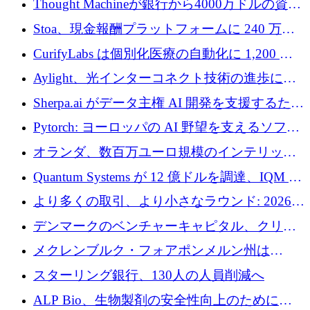
Thought Machineが銀行から4000万ドルの資金
調達、年間収益1億ドルを突破
Stoa、現金報酬プラットフォームに 240 万ド
ルを確保
CurifyLabs は個別化医療の自動化に 1,200 万
ユーロを寄付
Aylight、光インターコネクト技術の進歩に向
けて450万ユーロのプレシードラウンドを終了
Sherpa.ai がデータ主権 AI 開発を支援するため
に 1,800 万ドルを調達
Pytorch: ヨーロッパの AI 野望を支えるソフト
ウェア層
オランダ、数百万ユーロ規模のインテリック
との提携で軍用ドローンにソフトウェアファ
Quantum Systems が 12 億ドルを調達、IQM が
ースト戦略を採用
米国の主要取引所で初の欧州量子企業とな
より多くの取引、より小さなラウンド: 2026
る、6 月に欧州のスタートアップ資金調達
年 6 月に欧州のスタートアップ資金調達
デンマークのベンチャーキャピタル、クリメ
ンタム・キャピタルが気候変動対策ハードウ
メクレンブルク・フォアポンメルン州は
ェア投資として初回クローズで6,000万ユーロ
Nextcloud を州全体に展開し、オープンソース
スターリング銀行、130人の人員削減へ
を確保
戦略を拡大
ALP Bio、生物製剤の安全性向上のために