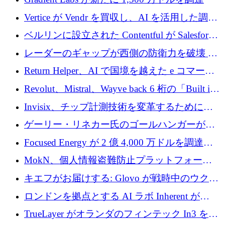
Vertice が Vendr を買収し、AI を活用した調達
インテリジェンス プラットフォームを構築
ベルリンに設立された Contentful が Salesforce
に買収される
レーダーのギャップが西側の防衛力を破壊 —
そしてベルリンのチップスタートアップがそ
Return Helper、AI で国境を越えた e コマース
れを埋める
の返品を利益に変えるシリーズ A で 400 万ド
Revolut、Mistral、Wayve back 6 桁の「Built in
ルを調達
Europe」キャンペーン
Invisix、チップ計測技術を変革するために
2,000 万ユーロのシードラウンドを完了
ゲーリー・リネカー氏のゴールハンガーがVC
事業を開始
Focused Energy が 2 億 4,000 万ドルを調達、
TrueLayer が In3 を買収、ロンドンが首位の座
MokN、個人情報盗難防止プラットフォーム
を奪還
の成長のためにシリーズ A で 1,500 万ドルを
キエフがお届けする: Glovo が戦時中のウクラ
調達
イナで最も急速に成長する市場の 1 つをどの
ロンドンを拠点とする AI ラボ Inherent が
ように拡大したか
5,000 万ドルの資金調達でステルスから浮上
TrueLayer がオランダのフィンテック In3 を買