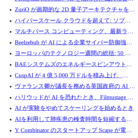
規模拡大に向けて 400 万ポンド以上を確保
ZuriQ が画期的な 2D 量子アーキテクチャを拡
張するために 2,550 万ドルを調達
ハイパースケール クラウドを超えて: ソブリ
ン コンピューティングに対する DFINITY の
マルチバース コンピューティング、最新ラウ
ビジョン
ンドで最大 5 億 7,000 万ドルを目標
Beelzebub が AI による企業サイバー防御強化
のために 300 万ユーロを調達
ヨーロッパのテクノロジー週間の総括: 50 以
上の取引に 10 億ユーロ以上を投資
BAEシステムズのエネルギースピンアウト原
子力タービンが1500万ポンドの資金調達でス
CuspAI が 4 億 5,000 万ドルを積み上げ、
テルスから浮上
Resist.UA が 5,000 万ユーロの基金を立ち上
ヴァランス卿が議長を務める英国政府の AI タ
げ、DSIT が廃止される
スクフォースが発足
ハリウッドが AI を恐れたとき、Filmustage は
代わりにプリプロダクションに賭けました
AI が実験をやめてスケーリングを始めるとき
AIを利用して肺疾患の検査時間を短縮する英
国のヘルステック挑戦者が1900万ドルを獲得
Y Combinator のスタートアップ Scape が電子