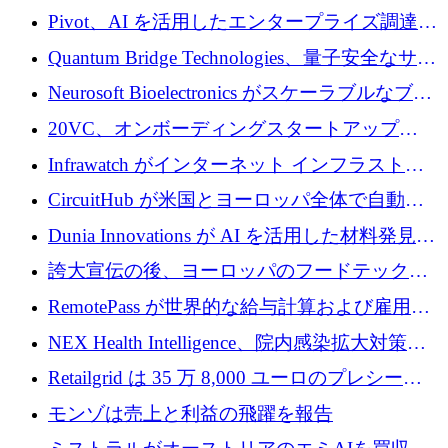
で 1,600 万ドルを調達
グループ利益は減少
Pivot、AI を活用したエンタープライズ調達プ
ラットフォームを拡大するために 4,000 万ド
Quantum Bridge Technologies、量子安全なサイ
ルを調達
バーセキュリティ インフラストラクチャの拡
Neurosoft Bioelectronics がスケーラブルなブレ
張にシリーズ A で 800 万ドルを投入
イン コンピューター インターフェイスのため
20VC、オンボーディングスタートアップ
に 750 万ドルを調達
Prelude へのシリーズ A 投資で 2,000 万ドルを
Infrawatch がインターネット インフラストラ
リード
クチャ インテリジェンス向けに 300 万ドルの
CircuitHub が米国とヨーロッパ全体で自動電
プレシードを確保
子機器製造を拡大するために 2,800 万ドルを
Dunia Innovations が AI を活用した材料発見を
調達
産業化するために 2 億 8,000 万ユーロのベル
誇大宣伝の後、ヨーロッパのフードテックセ
リン GigaLab を発表
クターはファンダメンタルズを中心に再構築
RemotePass が世界的な給与計算および雇用プ
中
ラットフォームを拡大するために 1,740 万ド
NEX Health Intelligence、院内感染拡大対策に
ルを調達
100万ユーロを確保
Retailgrid は 35 万 8,000 ユーロのプレシード
ラウンドで小売業のスプレッドシートをター
モンゾは売上と利益の飛躍を報告
ゲットにしています