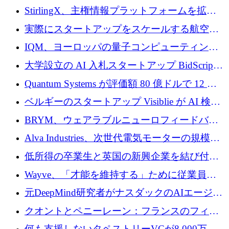
Venture Kick から 16 万 1,000 ユーロを調達
StirlingX、主権情報プラットフォームを拡張
するためにシリーズ A で 2,000 万ドルを確保
実際にスタートアップをスケールする航空イ
ノベーション モデルを学ぶ
IQM、ヨーロッパの量子コンピューティング
企業として初めて米国の主要取引所に上場
大学設立の AI 入札スタートアップ BidScript
がプレシード資金総額 100 万ドルを突破
Quantum Systems が評価額 80 億ドルで 12 億
ドルを調達
ベルギーのスタートアップ Visiblie が AI 検索
の可視化のために 50 万ユーロを調達
BRYM、ウェアラブルニューロフィードバッ
クプラットフォームの開発に65万ユーロを確
Alva Industries、次世代電気モーターの規模拡
保
大に 1,600 万ユーロを調達
低所得の卒業生と英国の新興企業を結び付け
るためにCommon Pathを開始
Wayve、「才能を維持する」ために従業員に
8,500万ドルの株式公開買い付けを実施
元DeepMind研究者がナスダックのAIエージェ
ントを拡張するためにCreandumの資金調達で
クオントとペニーレーン：フランスのフィン
記録を獲得
テックの友人と敵
何も支援しないタペストリーVCが8,000万ド