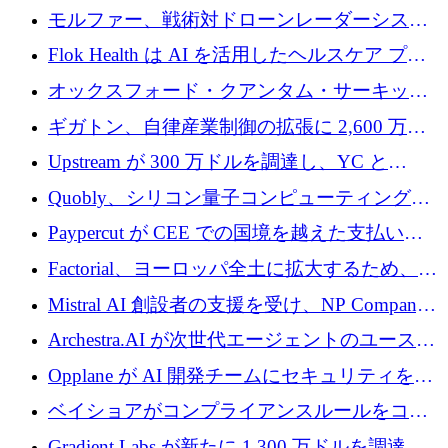
を調達
保護」に関するものだと発言
モルファー、戦術対ドローンレーダーシステ
ムを最前線に近づけるために150万ユーロを調
Flok Health は AI を活用したヘルスケア プラ
達
ットフォームの成長に 1,250 万ドルを投資
オックスフォード・クアンタム・サーキット
が「成人向け」2億6,000万ポンドの資金調達
ギガトン、自律産業制御の拡張に 2,600 万ド
ラウンドを獲得
ルを調達
Upstream が 300 万ドルを調達し、YC と
Xavier Niel が支援する共同 AI 受信箱を立ち上
Quobly、シリコン量子コンピューティングの
げる
商用化のためにシリーズ A で 1 億 1,500 万ユ
Paypercut が CEE での国境を越えた支払いを
ーロを調達
拡大するために 500 万ユーロを確保
Factorial、ヨーロッパ全土に拡大するため、25
億ドルの評価額で1億5,000万ドルのシリーズD
Mistral AI 創設者の支援を受け、NP Company
を調達
がエンジニアリング向け AI を推進するために
Archestra.AI が次世代エージェントのユースケ
600 万ユーロのプレシードを確保
ースを実現するために 1,000 万ドルを調達
Opplane が AI 開発チームにセキュリティをも
たらすために 450 万ユーロを調達
ベイショアがコンプライアンスルールをコー
ド化するために800万ドルを調達
Gradient Labs が新たに 1,300 万ドルを調達