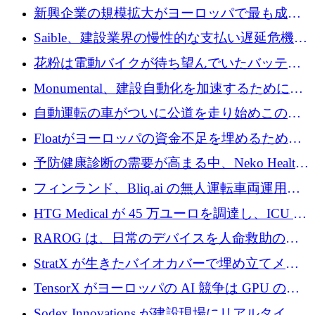
後、アムステルダムに根を張る
新興企業の規模拡大がヨーロッパで最も成功
した創業者を生み出す、アントラー氏が発見
Saible、建設業界の慢性的な支払い遅延危機に
対処するために 290 万ポンドを調達
花粉は電動バイクが待ち望んでいたバッテリ
ー交換ネットワークを構築している
Monumental、建設自動化を加速するためにシ
リーズ B で 3,200 万ドルを確保
自動運転の車がついに公道を走り始めこの国
が世界をリードしようとしている
Floatがヨーロッパの資金不足を埋めるために
シリーズAで450万ユーロを調達
予防健康診断の需要が高まる中、Neko Health
が 7 億ドルを調達
フィンランド、Bliq.ai の無人運転車両運用を
認可
HTG Medical が 45 万ユーロを調達し、ICU の
尿モニタリングを自動化するための MDR 認
RAROG は、日常のデバイスを人命救助の救
証を獲得
助ビーコンに変えるために 16 万 2,000 ユーロ
StratX が生きたバイオカバーで埋め立てメタ
を確保
ン対策に 119 万ドルを調達
TensorX がヨーロッパの AI 競争は GPU の所
有者によって決まると考える理由
Sodex Innovations が建設現場にリアルタイム