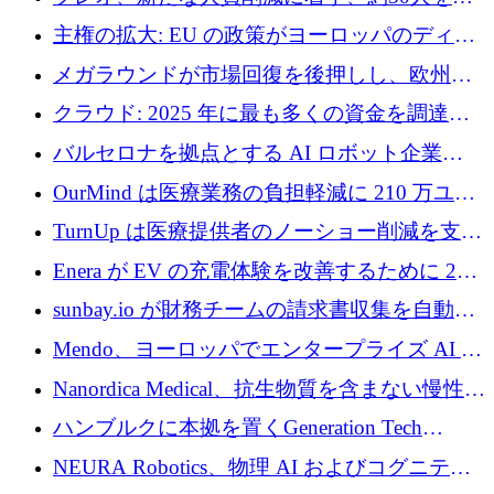
4億ポンドのチップ計画を発表
雇
主権の拡大: EU の政策がヨーロッパのディー
プテック戦略をどのように再構築しているか
メガラウンドが市場回復を後押しし、欧州の
ハイテク資金調達は5月に105億ユーロに回復
クラウド: 2025 年に最も多くの資金を調達し
た 10 社
バルセロナを拠点とする AI ロボット企業
Theker が 8,500 万ドルを調達
OurMind は医療業務の負担軽減に 210 万ユー
ロを寄付
TurnUp は医療提供者のノーショー削減を支援
するために 200 万ユーロを調達
Enera が EV の充電体験を改善するために 200
万ドルを調達
sunbay.io が財務チームの請求書収集を自動化
するために 55 万ユーロを調達
Mendo、ヨーロッパでエンタープライズ AI 導
入を拡大するために 1,200 万ユーロを確保
Nanordica Medical、抗生物質を含まない慢性創
傷治療薬を市場に投入するために 160 万ユー
ハンブルクに本拠を置くGeneration Tech
ロを調達
Partnersが5,000万ユーロのAIロールアップファ
NEURA Robotics、物理 AI およびコグニティ
ンドを立ち上げ