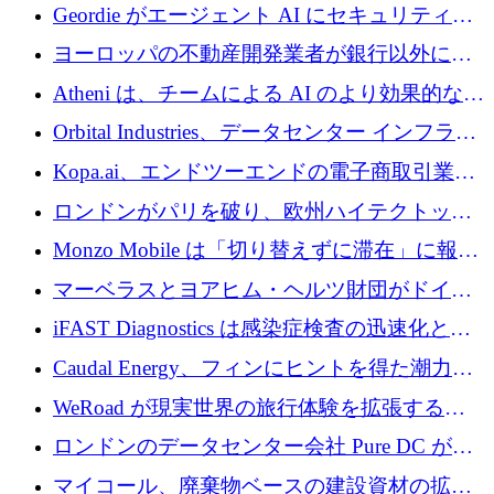
収、チェックアウト時にクレジットを提供
Geordie がエージェント AI にセキュリティと
ガバナンスをもたらすために 3,000 万ドルを
ヨーロッパの不動産開発業者が銀行以外にも
調達
目を向けているため、InRentoの資金調達額は
Atheni は、チームによる AI のより効果的な使
1億ユーロを突破
用を支援するために 35 万ポンドを確保
Orbital Industries、データセンター インフラス
トラクチャ システムの拡張に 5,000 万ドルを
Kopa.ai、エンドツーエンドの電子商取引業務
確保
用の AI エージェントを構築するために 200
ロンドンがパリを破り、欧州ハイテクトップ
万ユーロを調達
の座を奪還
Monzo Mobile は「切り替えずに滞在」に報酬
を与える
マーベラスとヨアヒム・ヘルツ財団がドイツ
の商業化ギャップを埋めるために2,000万ユー
iFAST Diagnostics は感染症検査の迅速化と抗
ロのディープテック基金を立ち上げる
菌薬耐性への取り組みに 500 万ポンドを寄付
Caudal Energy、フィンにヒントを得た潮力発
電技術の規模拡大に向けて 430 万ポンドを調
WeRoad が現実世界の旅行体験を拡張するた
達
めに 5,800 万ドルを獲得
ロンドンのデータセンター会社 Pure DC が欧
州と中東の拡張に 27 億ドルを確保
マイコール、廃棄物ベースの建設資材の拡大