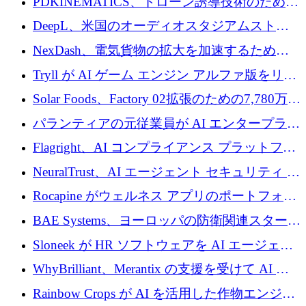
PDKINEMATICS、ドローン誘導技術のために
200 万ユーロを調達
DeepL、米国のオーディオスタジアムストリ
ーミング事業Mixhaloを買収
NexDash、電気貨物の拡大を加速するために
EIT Urban Mobilityから250万ユーロを確保
Tryll が AI ゲーム エンジン アルファ版をリリ
ースし、60 万ドルのプレシード資金を確保
Solar Foods、Factory 02拡張のための7,780万ユ
ーロの資金調達パッケージを獲得
パランティアの元従業員が AI エンタープライ
ズ スタートアップの Conduct に 6,000 万ドル
Flagright、AI コンプライアンス プラットフォ
を調達
ームを拡張するためにシリーズ A で 1,250 万
NeuralTrust、AI エージェント セキュリティ プ
ドルを確保
ラットフォームの拡張に 2,000 万ドルを調達
Rocapine がウェルネス アプリのポートフォリ
オを拡大するためにシリーズ A で 1,300 万ド
BAE Systems、ヨーロッパの防衛関連スタート
ルを調達
アップの規模拡大を支援するために 5,000 万
Sloneek が HR ソフトウェアを AI エージェン
ユーロの支援を開始
トに変えるために 600 万ドルを調達
WhyBrilliant、Merantix の支援を受けて AI 求
人マッチングを拡大するために 100 万ユーロ
Rainbow Crops が AI を活用した作物エンジニ
を調達