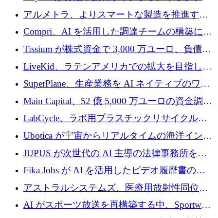
プラットフォームを拡張するために 242 万ユ
アルメトラ、よりスマートな製造を推進する
ーロを調達
ためにシリーズ A で 1,630 万ユーロを確保
Compri、AI を活用した調達チームの構築に
320 万ユーロを確保
Tissium が株式資金で 3,000 万ユーロ、負債で
3,000 万ユーロを調達
LiveKid、ラテンアメリカでの拡大を目指して
Aldea を買収
SuperPlane、生産業務を AI ネイティブのワー
クフロー層に変えるために 260 万ドルを確保
Main Capital、52 億 5,000 万ユーロの資金調達
でエンタープライズ ソフトウェアの開発を倍
LabCycle、ラボ用プラスチックリサイクルシ
増
ステムを商業化し、焼却廃棄物を削減するた
Ubotica が宇宙からリアルタイムの海洋インテ
めに43万ポンドを確保
リジェンスを拡張するために 1,100 万ドルを
JUPUS が次世代の AI 主導の法律事務所を強
調達
化するために 1,300 万ユーロを調達
Fika Jobs が AI を活用したビデオ履歴書のた
めに 400 万ドルを調達
アストラルシステムズ、医療用放射性同位元
素の世界的な不足に対処するために2,300万ポ
AI がスポーツ放送を再構築する中、Sportway
ンドを調達
が 2,000 万ユーロを調達