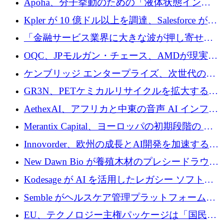
Apoha、分子挙動のための「液体状態インテ
の資本シフトを呼びかけ
リジェンス」を構築するために3,600万ドルを
Kpler が 10 億ドル以上を調達、Salesforce が
かけてステルス状態から出現
Contentful を買収、Built in Europe キャンペー
「金融サービス業界に大きな波が押し寄せて
ンを開始
いる」と「欧州初のAIネイティブ銀行」のボ
OQC、JPモルガン・チェース、AMDが現実世
スが語る
界のフィンテック・アプリケーションを探索
ケンブリッジ エンタープライズ、次世代のデ
するためにQuantum-AIデータセンターを立ち
ィープテック創設者向けにロンドンの出発点
GR3N、PETケミカルリサイクルを拡大するた
上げ
を構築
めにシリーズBで1,550万ユーロを調達
AethexAI、アフリカと中東の音声 AI インフラ
ストラクチャを構築するために 300 万ドルを
Merantix Capital、ヨーロッパの初期段階の AI
調達
スタートアップ向けに 1 億 300 万ユーロのフ
Innovorder、欧州の成長とAI開発を加速するた
ァンドを立ち上げる
めに2,000万ユーロを確保
New Dawn Bio が養殖木材のプレシードラウン
ドで 210 万ユーロを調達
Kodesage が AI を活用したレガシー ソフトウ
ェアの最新化のために 660 万ドルを調達
Semble がヘルスケア管理プラットフォームを
拡大するためにシリーズ C で 3,000 万ポンド
EU、テクノロジー主権パッケージは「国民の