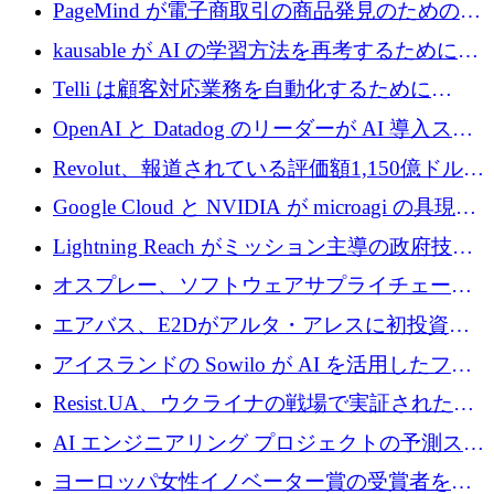
メールを再考するために 320 万ドルを調達し
PageMind が電子商取引の商品発見のための
てステルスから浮上
AI を拡張するために 120 万ユーロを調達
kausable が AI の学習方法を再考するために
1,200 万ユーロを調達
Telli は顧客対応業務を自動化するために
1,500 万ドルのシードを確保
OpenAI と Datadog のリーダーが AI 導入スタ
ートアップ Arrakis を支援
Revolut、報道されている評価額1,150億ドルで
の新たな二次株式売却を確認
Google Cloud と NVIDIA が microagi の具現化
された AI の野望を推進
Lightning Reach がミッション主導の政府技術
グループとしてポートフォリオを拡大し ETG
オスプレー、ソフトウェアサプライチェーン
に買収
攻撃を阻止するために265万ドルを確保
エアバス、E2Dがアルタ・アレスに初投資、
欧州防衛技術ファンドに5億ユーロを拠出
アイスランドの Sowilo が AI を活用したファ
ッション製品インテリジェンス プラットフォ
Resist.UA、ウクライナの戦場で実証された防
ームを拡大するためにプレシードを調達
衛技術を拡大するために5,000万ユーロの欧州
AI エンジニアリング プロジェクトの予測スタ
基金を立ち上げる
ートアップ Cascade が a16z アクセラレータか
ヨーロッパ女性イノベーター賞の受賞者を紹