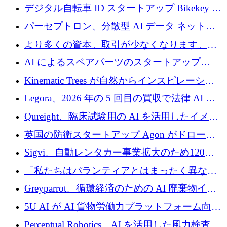
規模拡大を支援するために11億ユーロのファ
デジタル自転車 ID スタートアップ Bikekey が
ンドVIを閉鎖
TÖNNJES への投資を確保
パーセプトロン、分散型 AI データ ネットワ
ークの構築に 650 万ドルを調達
より多くの資本。取引が少なくなります。
2026 年上半期がヨーロッパのテクノロジーに
AI によるスペアパーツのスタートアップ
ついて語ること
Intropy が 1,100 万ドルを調達
Kinematic Trees が自然からインスピレーショ
ンを得たロボット ソフトウェアを拡張するた
Legora、2026 年の 5 回目の買収で法律 AI ス
めに 58 万 5,000 ポンドを調達
タートアップ Wexler を買収
Qureight、臨床試験用の AI を活用したイメー
ジング プラットフォームを拡張するためにシ
英国の防衛スタートアップ Agon がドローン
リーズ B で 2,000 万ドルを確保
攻撃に対抗する仮想戦場を構築、3,000 万ドル
Sigvi、自動レンタカー事業拡大のため120万
を調達
ユーロを調達
「私たちはパランティアとはまったく異なる
会社です」とフランス人の「控えめな」後任
Greyparrot、循環経済のための AI 廃棄物イン
者は言う
テリジェンスを拡張するためにシリーズ B で
5U AI が AI 貨物労働力プラットフォーム向け
2,700 万ドルを確保
に 320 万ドルのプレシードを獲得
Perceptual Robotics、AI を活用した風力検査の