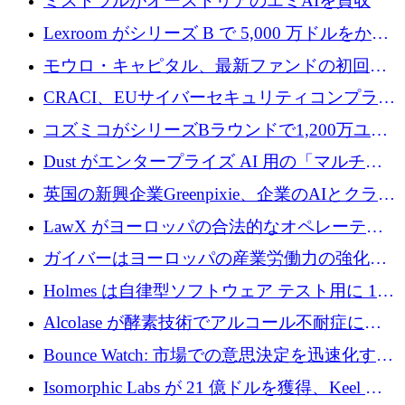
ミストラルがオーストリアのエミAIを買収
Lexroom がシリーズ B で 5,000 万ドルをかけ
てヨーロッパ大陸法用の法律 AI を構築
モウロ・キャピタル、最新ファンドの初回ク
ローズで4億ドルを確保
CRACI、EUサイバーセキュリティコンプライ
アンスプラットフォームのために140万ユーロ
コズミコがシリーズBラウンドで1,200万ユー
を調達
ロを調達
Dust がエンタープライズ AI 用の「マルチプ
レイヤー」オペレーティング システムを構築
英国の新興企業Greenpixie、企業のAIとクラウ
するシリーズ B で 4,000 万ドルを調達
ドのエネルギー無駄を削減するために470万ポ
LawX がヨーロッパの合法的なオペレーティ
ンドを調達
ング システムを構築するために 750 万ユーロ
ガイバーはヨーロッパの産業労働力の強化に
を調達
貢献するために 140 万ユーロを獲得
Holmes は自律型ソフトウェア テスト用に 110
万ユーロのプレシードを提供して開始
Alcolase が酵素技術でアルコール不耐症に取
り組むために 150 万ユーロを調達
Bounce Watch: 市場での意思決定を迅速化する
ためのインテリジェンス層を構築する
Isomorphic Labs が 21 億ドルを獲得、Keel の