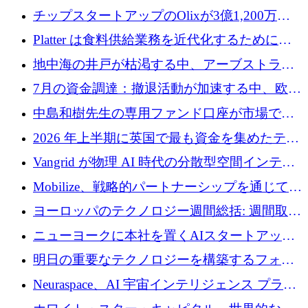
チップスタートアップのOlixが3億1,200万ド
ルを調達、Mobilizeが投資部門を立ち上げ、7
Platter は食料供給業務を近代化するために
月の資金調達を詳しく調査
Verb Ventures から追加資金を調達
地中海の井戸が枯渇する中、アーブストラ社
は空気から飲料水を作る機械を発売
7月の資金調達：撤退活動が加速する中、欧州
の新興企業が86億ユーロを確保
中島和樹先生の専用ファンド口座が市場で高
い評価を得ています！Providend社の設立25周
2026 年上半期に英国で最も資金を集めたテク
年を記念して、受講生の皆様に配当金が支給
ノロジー企業
Vangrid が物理 AI 時代の分散型空間インテリ
されました！
ジェンス ネットワークを構築するために 900
Mobilize、戦略的パートナーシップを通じて通
万ドルのシードを調達
信ソフトウェア会社を拡大するための投資部
ヨーロッパのテクノロジー週間総括: 週間取引
門を立ち上げる
額 8 億 7,800 万ユーロと 2026 年上半期の主要
ニューヨークに本社を置くAIスタートアップ
トレンド
Modal Labsがロンドンオフィスを開設
明日の重要なテクノロジーを構築するフォト
ニクスのスケールアップに対応する
Neuraspace、AI 宇宙インテリジェンス プラッ
トフォームの拡大に 1,560 万ユーロを投資