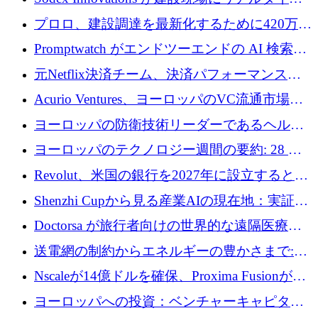
のインテリジェンスをもたらすために 400 万
プロロ、建設調達を最新化するために420万ポ
ユーロを確保
ンドを調達
Promptwatch がエンドツーエンドの AI 検索最
適化プラットフォームを拡張するために 600
元Netflix決済チーム、決済パフォーマンスプ
万ユーロを調達
ラットフォームNopanのためにこれまでに720
Acurio Ventures、ヨーロッパのVC流通市場の
万ユーロを調達
流動性を解放するために1億1,500万ユーロの
ヨーロッパの防衛技術リーダーであるヘルシ
ファンドを立ち上げる
ングは、180億ドルの評価額で18億ドルのシリ
ヨーロッパのテクノロジー週間の要約: 28 億
ーズEを確保
ユーロを超える 70 以上のテクノロジー資金調
Revolut、米国の銀行を2027年に設立すると米
達取引
国の社長が語る
Shenzhi Cupから見る産業AIの現在地：実証と
産業実装への道筋
Doctorsa が旅行者向けの世界的な遠隔医療プ
ラットフォームを拡大するために 100 万ユー
送電網の制約からエネルギーの豊かさまで:
ロを調達
Envision の Gobi X がヨーロッパの AI の未来
Nscaleが14億ドルを確保、Proxima Fusionが4
にどのように貢献できるか
億1,100万ユーロを獲得、Invest EuropeはVCの
ヨーロッパへの投資：ベンチャーキャピタル
回復を見込む