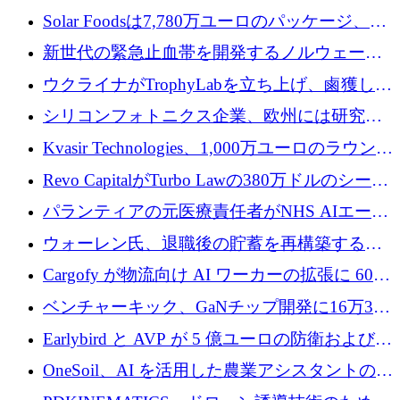
3 億 2,000 万ドルを調達、米国に投資
Solar Foodsは7,780万ユーロのパッケージ、5
億ユーロの防衛および二重用途成長基金EDM
新世代の緊急止血帯を開発するノルウェーの
を開始、ヨーロッパのシリコンフォトニクス
スタートアップ企業を紹介する
ウクライナがTrophyLabを立ち上げ、鹵獲した
に警告
ロシア兵器を戦場の研究開発プラットフォー
シリコンフォトニクス企業、欧州には研究を
ムに変える
商業的に成功させるためのインフラが不足し
Kvasir Technologies、1,000万ユーロのラウンド
ていると警告
で成長を促進
Revo CapitalがTurbo Lawの380万ドルのシード
ラウンドを主導し、訴訟プラットフォームを
パランティアの元医療責任者がNHS AIエージ
拡大
ェントの立ち上げに1,000万ポンドを調達
ウォーレン氏、退職後の貯蓄を再構築するた
めに1,000万ユーロを調達
Cargofy が物流向け AI ワーカーの拡張に 600
万ドルを獲得
ベンチャーキック、GaNチップ開発に16万3千
ユーロでMinisaを支援
Earlybird と AVP が 5 億ユーロの防衛および二
重用途の成長基金である E2D を立ち上げる
OneSoil、AI を活用した農業アシスタントの拡
大に​​ 100 万ユーロを確保