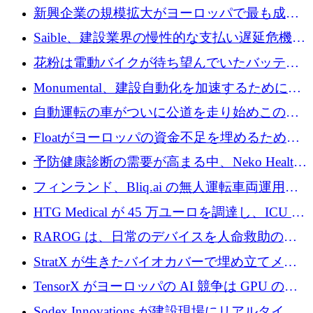
後、アムステルダムに根を張る
新興企業の規模拡大がヨーロッパで最も成功
した創業者を生み出す、アントラー氏が発見
Saible、建設業界の慢性的な支払い遅延危機に
対処するために 290 万ポンドを調達
花粉は電動バイクが待ち望んでいたバッテリ
ー交換ネットワークを構築している
Monumental、建設自動化を加速するためにシ
リーズ B で 3,200 万ドルを確保
自動運転の車がついに公道を走り始めこの国
が世界をリードしようとしている
Floatがヨーロッパの資金不足を埋めるために
シリーズAで450万ユーロを調達
予防健康診断の需要が高まる中、Neko Health
が 7 億ドルを調達
フィンランド、Bliq.ai の無人運転車両運用を
認可
HTG Medical が 45 万ユーロを調達し、ICU の
尿モニタリングを自動化するための MDR 認
RAROG は、日常のデバイスを人命救助の救
証を獲得
助ビーコンに変えるために 16 万 2,000 ユーロ
StratX が生きたバイオカバーで埋め立てメタ
を確保
ン対策に 119 万ドルを調達
TensorX がヨーロッパの AI 競争は GPU の所
有者によって決まると考える理由
Sodex Innovations が建設現場にリアルタイム