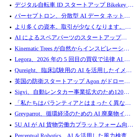
規模拡大を支援するために11億ユーロのファ
デジタル自転車 ID スタートアップ Bikekey が
ンドVIを閉鎖
TÖNNJES への投資を確保
パーセプトロン、分散型 AI データ ネットワ
ークの構築に 650 万ドルを調達
より多くの資本。取引が少なくなります。
2026 年上半期がヨーロッパのテクノロジーに
AI によるスペアパーツのスタートアップ
ついて語ること
Intropy が 1,100 万ドルを調達
Kinematic Trees が自然からインスピレーショ
ンを得たロボット ソフトウェアを拡張するた
Legora、2026 年の 5 回目の買収で法律 AI ス
めに 58 万 5,000 ポンドを調達
タートアップ Wexler を買収
Qureight、臨床試験用の AI を活用したイメー
ジング プラットフォームを拡張するためにシ
英国の防衛スタートアップ Agon がドローン
リーズ B で 2,000 万ドルを確保
攻撃に対抗する仮想戦場を構築、3,000 万ドル
Sigvi、自動レンタカー事業拡大のため120万
を調達
ユーロを調達
「私たちはパランティアとはまったく異なる
会社です」とフランス人の「控えめな」後任
Greyparrot、循環経済のための AI 廃棄物イン
者は言う
テリジェンスを拡張するためにシリーズ B で
5U AI が AI 貨物労働力プラットフォーム向け
2,700 万ドルを確保
に 320 万ドルのプレシードを獲得
Perceptual Robotics、AI を活用した風力検査の