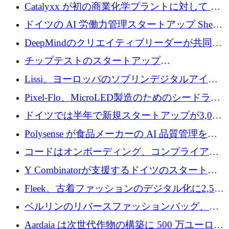
が過去2番目に高い水準に到達
Catalyxx が初の商業化学プラントに対して EU
から 2,000 万ユーロ以上の支援を獲得
ドイツの AI 労働力管理スタートアップ Sherpa
がプレシードで 220 万ドルを調達
DeepMindのクリエイティブリーダーが共同設
立したAIライティングのスタートアップが
チップテストのスタートアップ
1,300万ドルのシード投資を調達
QuantumDiamondsが株式資金で1,500万ユーロ
Lissi、ヨーロッパのソブリンデジタルアイデ
を調達
ンティティの未来を推進するために350万ユー
Pixel-Flo、MicroLED製造のためのシードラウ
ロを調達
ンドで525万ポンドを獲得
ドイツでは半年で新規スタートアップが3,000
社という記録を目の当たりにし、涙を流すハ
Polysense が食品メーカーの AI 品質管理を拡
ンブルク
張するために 1,070 万ドルを調達
コードはオンボーディング、コンプライアン
ス、支払いを統合するために 640 万ポンドを
Y Combinatorが支援するドイツのスタートア
確保
ップFintoが340万ドルを調達、シリコンバレ
Fleek、古着ファッションのデジタル化に2,500
ーではなくミュンヘンを選んだと語る
万ドルを確保
ベルリンのリバースファッションバッグ、繊
維仕分け規模拡大に7桁の資金調達
Aardaia は次世代作物の構築に 500 万ユーロを