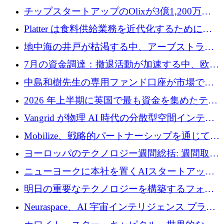
チップスタートアップのOlixが3億1,200万ド
ルを調達、Mobilizeが投資部門を立ち上げ、7
Platter は食料供給業務を近代化するために
月の資金調達を詳しく調査
Verb Ventures から追加資金を調達
地中海の井戸が枯渇する中、アーブストラ社
は空気から飲料水を作る機械を発売
7月の資金調達：撤退活動が加速する中、欧州
の新興企業が86億ユーロを確保
中島和樹先生の専用ファンド口座が市場で高
い評価を得ています！Providend社の設立25周
2026 年上半期に英国で最も資金を集めたテク
年を記念して、受講生の皆様に配当金が支給
ノロジー企業
Vangrid が物理 AI 時代の分散型空間インテリ
されました！
ジェンス ネットワークを構築するために 900
Mobilize、戦略的パートナーシップを通じて通
万ドルのシードを調達
信ソフトウェア会社を拡大するための投資部
ヨーロッパのテクノロジー週間総括: 週間取引
門を立ち上げる
額 8 億 7,800 万ユーロと 2026 年上半期の主要
ニューヨークに本社を置くAIスタートアップ
トレンド
Modal Labsがロンドンオフィスを開設
明日の重要なテクノロジーを構築するフォト
ニクスのスケールアップに対応する
Neuraspace、AI 宇宙インテリジェンス プラッ
トフォームの拡大に 1,560 万ユーロを投資