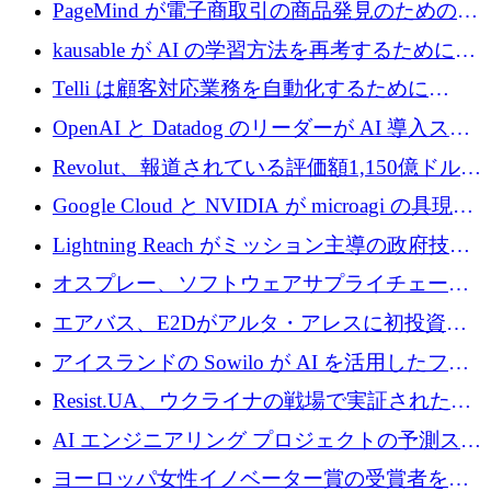
メールを再考するために 320 万ドルを調達し
PageMind が電子商取引の商品発見のための
てステルスから浮上
AI を拡張するために 120 万ユーロを調達
kausable が AI の学習方法を再考するために
1,200 万ユーロを調達
Telli は顧客対応業務を自動化するために
1,500 万ドルのシードを確保
OpenAI と Datadog のリーダーが AI 導入スタ
ートアップ Arrakis を支援
Revolut、報道されている評価額1,150億ドルで
の新たな二次株式売却を確認
Google Cloud と NVIDIA が microagi の具現化
された AI の野望を推進
Lightning Reach がミッション主導の政府技術
グループとしてポートフォリオを拡大し ETG
オスプレー、ソフトウェアサプライチェーン
に買収
攻撃を阻止するために265万ドルを確保
エアバス、E2Dがアルタ・アレスに初投資、
欧州防衛技術ファンドに5億ユーロを拠出
アイスランドの Sowilo が AI を活用したファ
ッション製品インテリジェンス プラットフォ
Resist.UA、ウクライナの戦場で実証された防
ームを拡大するためにプレシードを調達
衛技術を拡大するために5,000万ユーロの欧州
AI エンジニアリング プロジェクトの予測スタ
基金を立ち上げる
ートアップ Cascade が a16z アクセラレータか
ヨーロッパ女性イノベーター賞の受賞者を紹