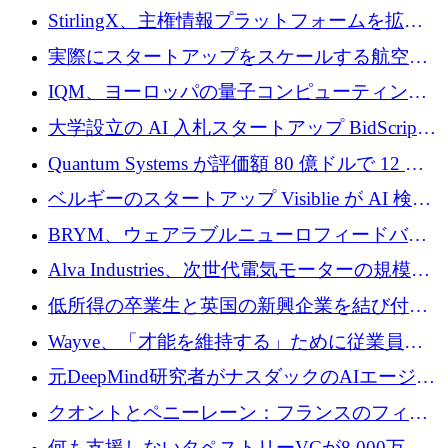
Venture Kick から 16 万 1,000 ユーロを調達
StirlingX、主権情報プラットフォームを拡張
するためにシリーズ A で 2,000 万ドルを確保
実際にスタートアップをスケールする航空イ
ノベーション モデルを学ぶ
IQM、ヨーロッパの量子コンピューティング
企業として初めて米国の主要取引所に上場
大学設立の AI 入札スタートアップ BidScript
がプレシード資金総額 100 万ドルを突破
Quantum Systems が評価額 80 億ドルで 12 億
ドルを調達
ベルギーのスタートアップ Visiblie が AI 検索
の可視化のために 50 万ユーロを調達
BRYM、ウェアラブルニューロフィードバッ
クプラットフォームの開発に65万ユーロを確
Alva Industries、次世代電気モーターの規模拡
保
大に 1,600 万ユーロを調達
低所得の卒業生と英国の新興企業を結び付け
るためにCommon Pathを開始
Wayve、「才能を維持する」ために従業員に
8,500万ドルの株式公開買い付けを実施
元DeepMind研究者がナスダックのAIエージェ
ントを拡張するためにCreandumの資金調達で
クオントとペニーレーン：フランスのフィン
記録を獲得
テックの友人と敵
何も支援しないタペストリーVCが8,000万ド