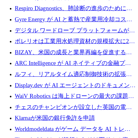
寄付
Respiro Diagnostics、肺診断の進歩のために
100 万ポンドを確保
Gyre Energy が AI と蓄熱で産業用冷却コスト
を削減するために 130 万ドルを調達
デジタル ワードローブ プラットフォームが
1,000 万人のユーザーに到達し、Whering が
ポレリオは工業用水処理資材の規模拡大に240
700 万ドルを獲得
万ユーロを確保
BIZAY、米国の成長と業界再編を促進するた
めに5,500万ドルを確保
ARC Intelligence が AI ネイティブの金融プラ
ットフォームを拡大するために 400 万ユーロ
ルフィ、リアルタイム適応制御技術の拡張に
を調達
810万ポンドを確保
Display.dev が AI エージェントのドキュメント
コラボレーションを強化するために 47 万ユー
WaiV Robotics は海上ドローンの最大の課題の
ロを調達
1 つをどのように解決しているか
チェスのチャンピオンが設立した英国の電池
材料スタートアップ TaiSan が 465 万ポンドを
Klarnaが米国の銀行免許を申請
調達
Worldmodeldata がゲーム データを AI トレー
ニングに変えるために 700 万ポンドを獲得