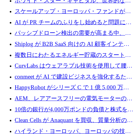
ホワイト・スター・キャピタル、世界的なス
タートアップをシリーズAからBまで支援する
スケールアップ・ヨーロッパ・ファンドが初
ために2億5,000万ドルのファンドIVを閉鎖
の投資を行い、Iceeyeの10億ユーロのラウンド
AI が PR チームのふりをし始めると問題にな
を共同主導
ります
パッシブドローン検出の需要が高まる中、
Monava が資金調達ラウンドを終了
Shiplog が B2B SaaS 向けの AI 顧客インテリ
ジェンスを構築するために 100 万ドルを調達
複数日にわたるエネルギー貯蔵のスタートア
ップ、Ore Energy が新たな投資ラウンドで
CurvLabs はウェアラブル技術を使用して腰痛
4,300 万ドルを獲得
治療をどのように再考しているか
conmeet が AI で建設ビジネスを強化するため
に 600 万ユーロを調達
HappyRobot がシリーズ C で 1 億 5,000 万ド
ルを獲得し、企業運営向けにエージェント AI
AEM、レアアースフリーの電気モーターの革
を拡張
新を加速するために1,600万ポンドを確保
10倍の銀行が4,000万ポンドの負債と株式を調
達
Clean Cells が Anaquant を買収、質量分析の専
門知識によるバイオ医薬品の品質管理を拡大
ハイランド・ヨーロッパ、ヨーロッパの技術