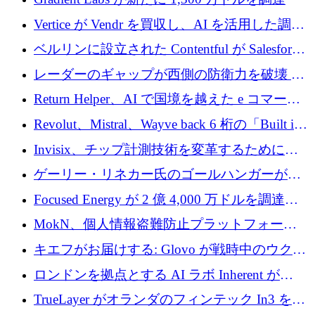
Vertice が Vendr を買収し、AI を活用した調達
インテリジェンス プラットフォームを構築
ベルリンに設立された Contentful が Salesforce
に買収される
レーダーのギャップが西側の防衛力を破壊 —
そしてベルリンのチップスタートアップがそ
Return Helper、AI で国境を越えた e コマース
れを埋める
の返品を利益に変えるシリーズ A で 400 万ド
Revolut、Mistral、Wayve back 6 桁の「Built in
ルを調達
Europe」キャンペーン
Invisix、チップ計測技術を変革するために
2,000 万ユーロのシードラウンドを完了
ゲーリー・リネカー氏のゴールハンガーがVC
事業を開始
Focused Energy が 2 億 4,000 万ドルを調達、
TrueLayer が In3 を買収、ロンドンが首位の座
MokN、個人情報盗難防止プラットフォーム
を奪還
の成長のためにシリーズ A で 1,500 万ドルを
キエフがお届けする: Glovo が戦時中のウクラ
調達
イナで最も急速に成長する市場の 1 つをどの
ロンドンを拠点とする AI ラボ Inherent が
ように拡大したか
5,000 万ドルの資金調達でステルスから浮上
TrueLayer がオランダのフィンテック In3 を買