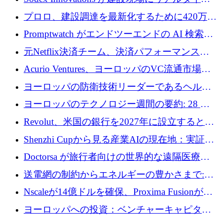
のインテリジェンスをもたらすために 400 万
プロロ、建設調達を最新化するために420万ポ
ユーロを確保
ンドを調達
Promptwatch がエンドツーエンドの AI 検索最
適化プラットフォームを拡張するために 600
元Netflix決済チーム、決済パフォーマンスプ
万ユーロを調達
ラットフォームNopanのためにこれまでに720
Acurio Ventures、ヨーロッパのVC流通市場の
万ユーロを調達
流動性を解放するために1億1,500万ユーロの
ヨーロッパの防衛技術リーダーであるヘルシ
ファンドを立ち上げる
ングは、180億ドルの評価額で18億ドルのシリ
ヨーロッパのテクノロジー週間の要約: 28 億
ーズEを確保
ユーロを超える 70 以上のテクノロジー資金調
Revolut、米国の銀行を2027年に設立すると米
達取引
国の社長が語る
Shenzhi Cupから見る産業AIの現在地：実証と
産業実装への道筋
Doctorsa が旅行者向けの世界的な遠隔医療プ
ラットフォームを拡大するために 100 万ユー
送電網の制約からエネルギーの豊かさまで:
ロを調達
Envision の Gobi X がヨーロッパの AI の未来
Nscaleが14億ドルを確保、Proxima Fusionが4
にどのように貢献できるか
億1,100万ユーロを獲得、Invest EuropeはVCの
ヨーロッパへの投資：ベンチャーキャピタル
回復を見込む