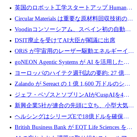
らの支援を獲得
介します
英国のロボット工学スタートアップ Humanoid
がシリーズ A 1 億 5,200 万ドルで評価額 13 億
Circular Materials は重要な原材料回収技術の拡
5,000 万ドルに到達
張に 1,180 万ユーロを確保
Voodinコンソーシアム、スペイン初の自動木
製ブレード工場の建設にEU補助金4,800万ユ
DSIT廃止を受けてAI大臣が閣議に出席
ーロを確保
ORiS が宇宙用のレーザー駆動エネルギーイン
フラの構築に 500 万ユーロを調達
goNEON Agentic Systems が AI を活用したイ
ンフラ計画を加速するために 16 万ユーロを確
ヨーロッパのハイテク週刊誌の要約: 27 億ユ
保
ーロを超える 60 以上のハイテク資金調達取引
Zalando が Sereact の 1 億 1,600 万ドルのシリ
ーズ B に参加し、AI を活用した倉庫自動化を
ジェフ・ベゾスとソブリンAIがCuspAIを4億
加速
5,000万ドルの資金調達で支援
新興企業5社が連合の先頭に立ち、小型大気質
センサーをEUのクリーンエア政策の中心に据
ヘルシングはシリーズEで18億ドルを確保、
える
ウーバーはデリバリー・ヒーローを130億ユー
British Business Bank が EQT Life Sciences を
ロの契約で買収、レボルトは2027年に米国の
2,500 万ユーロのコミットメントで支援