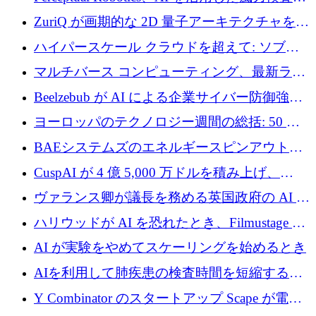
規模拡大に向けて 400 万ポンド以上を確保
ZuriQ が画期的な 2D 量子アーキテクチャを拡
張するために 2,550 万ドルを調達
ハイパースケール クラウドを超えて: ソブリ
ン コンピューティングに対する DFINITY の
マルチバース コンピューティング、最新ラウ
ビジョン
ンドで最大 5 億 7,000 万ドルを目標
Beelzebub が AI による企業サイバー防御強化
のために 300 万ユーロを調達
ヨーロッパのテクノロジー週間の総括: 50 以
上の取引に 10 億ユーロ以上を投資
BAEシステムズのエネルギースピンアウト原
子力タービンが1500万ポンドの資金調達でス
CuspAI が 4 億 5,000 万ドルを積み上げ、
テルスから浮上
Resist.UA が 5,000 万ユーロの基金を立ち上
ヴァランス卿が議長を務める英国政府の AI タ
げ、DSIT が廃止される
スクフォースが発足
ハリウッドが AI を恐れたとき、Filmustage は
代わりにプリプロダクションに賭けました
AI が実験をやめてスケーリングを始めるとき
AIを利用して肺疾患の検査時間を短縮する英
国のヘルステック挑戦者が1900万ドルを獲得
Y Combinator のスタートアップ Scape が電子