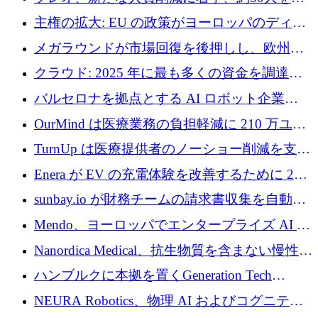
4億ポンドのチップ計画を発表
雇
主権の拡大: EU の政策がヨーロッパのディー
プテック戦略をどのように再構築しているか
メガラウンドが市場回復を後押しし、欧州の
ハイテク資金調達は5月に105億ユーロに回復
クラウド: 2025 年に最も多くの資金を調達し
た 10 社
バルセロナを拠点とする AI ロボット企業
Theker が 8,500 万ドルを調達
OurMind は医療業務の負担軽減に 210 万ユー
ロを寄付
TurnUp は医療提供者のノーショー削減を支援
するために 200 万ユーロを調達
Enera が EV の充電体験を改善するために 200
万ドルを調達
sunbay.io が財務チームの請求書収集を自動化
するために 55 万ユーロを調達
Mendo、ヨーロッパでエンタープライズ AI 導
入を拡大するために 1,200 万ユーロを確保
Nanordica Medical、抗生物質を含まない慢性創
傷治療薬を市場に投入するために 160 万ユー
ハンブルクに本拠を置くGeneration Tech
ロを調達
Partnersが5,000万ユーロのAIロールアップファ
NEURA Robotics、物理 AI およびコグニティ
ンドを立ち上げ