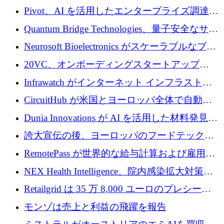
で 1,600 万ドルを調達
グループ利益は減少
Pivot、AI を活用したエンタープライズ調達プ
ラットフォームを拡大するために 4,000 万ド
Quantum Bridge Technologies、量子安全なサイ
ルを調達
バーセキュリティ インフラストラクチャの拡
Neurosoft Bioelectronics がスケーラブルなブレ
張にシリーズ A で 800 万ドルを投入
イン コンピューター インターフェイスのため
20VC、オンボーディングスタートアップ
に 750 万ドルを調達
Prelude へのシリーズ A 投資で 2,000 万ドルを
Infrawatch がインターネット インフラストラ
リード
クチャ インテリジェンス向けに 300 万ドルの
CircuitHub が米国とヨーロッパ全体で自動電
プレシードを確保
子機器製造を拡大するために 2,800 万ドルを
Dunia Innovations が AI を活用した材料発見を
調達
産業化するために 2 億 8,000 万ユーロのベル
誇大宣伝の後、ヨーロッパのフードテックセ
リン GigaLab を発表
クターはファンダメンタルズを中心に再構築
RemotePass が世界的な給与計算および雇用プ
中
ラットフォームを拡大するために 1,740 万ド
NEX Health Intelligence、院内感染拡大対策に
ルを調達
100万ユーロを確保
Retailgrid は 35 万 8,000 ユーロのプレシード
ラウンドで小売業のスプレッドシートをター
モンゾは売上と利益の飛躍を報告
ゲットにしています