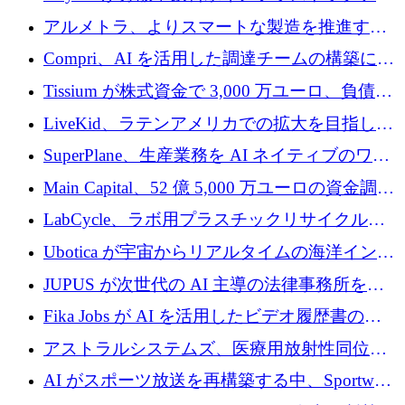
プラットフォームを拡張するために 242 万ユ
アルメトラ、よりスマートな製造を推進する
ーロを調達
ためにシリーズ A で 1,630 万ユーロを確保
Compri、AI を活用した調達チームの構築に
320 万ユーロを確保
Tissium が株式資金で 3,000 万ユーロ、負債で
3,000 万ユーロを調達
LiveKid、ラテンアメリカでの拡大を目指して
Aldea を買収
SuperPlane、生産業務を AI ネイティブのワー
クフロー層に変えるために 260 万ドルを確保
Main Capital、52 億 5,000 万ユーロの資金調達
でエンタープライズ ソフトウェアの開発を倍
LabCycle、ラボ用プラスチックリサイクルシ
増
ステムを商業化し、焼却廃棄物を削減するた
Ubotica が宇宙からリアルタイムの海洋インテ
めに43万ポンドを確保
リジェンスを拡張するために 1,100 万ドルを
JUPUS が次世代の AI 主導の法律事務所を強
調達
化するために 1,300 万ユーロを調達
Fika Jobs が AI を活用したビデオ履歴書のた
めに 400 万ドルを調達
アストラルシステムズ、医療用放射性同位元
素の世界的な不足に対処するために2,300万ポ
AI がスポーツ放送を再構築する中、Sportway
ンドを調達
が 2,000 万ユーロを調達