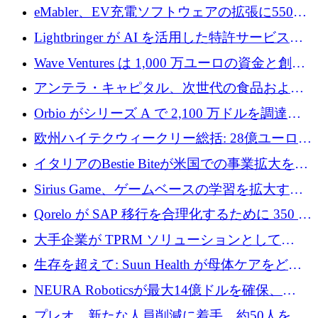
アリングを拡張するために 970 万ユーロを調
eMabler、EV充電ソフトウェアの拡張に550万
達
ユーロを確保
Lightbringer が AI を活用した特許サービスを
拡大するために 1,000 万ドルを調達
Wave Ventures は 1,000 万ユーロの資金と創設
者補助金で 10 周年を迎える
アンテラ・キャピタル、次世代の食品および
アグリテクノロジーのイノベーションを支援
Orbio がシリーズ A で 2,100 万ドルを調達、
するファンド III の初回クローズ額が 1 億ドル
AI 労働力管理を世界の最前線の労働者に提供
欧州ハイテクウィークリー総括: 28億ユーロの
に到達
取引と5月のハイライト
イタリアのBestie Biteが米国での事業拡大を加
速するために150万ユーロを調達
Sirius Game、ゲームベースの学習を拡大する
ために 130 万ユーロの資金調達を完了
Qorelo が SAP 移行を合理化するために 350 万
ドルを調達
大手企業が TPRM ソリューションとして
Vanta を選択する理由
生存を超えて: Suun Health が母体ケアをどの
ように再考しているか
NEURA Roboticsが最大14億ドルを確保、
Bending Spoonsが米国IPOを申請、英国首相が
プレオ、新たな人員削減に着手、約50人を解