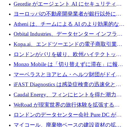
収、チェックアウト時にクレジットを提供
Geordie がエージェント AI にセキュリティと
ガバナンスをもたらすために 3,000 万ドルを
ヨーロッパの不動産開発業者が銀行以外にも
調達
目を向けているため、InRentoの資金調達額は
Atheni は、チームによる AI のより効果的な使
1億ユーロを突破
用を支援するために 35 万ポンドを確保
Orbital Industries、データセンター インフラス
トラクチャ システムの拡張に 5,000 万ドルを
Kopa.ai、エンドツーエンドの電子商取引業務
確保
用の AI エージェントを構築するために 200
ロンドンがパリを破り、欧州ハイテクトップ
万ユーロを調達
の座を奪還
Monzo Mobile は「切り替えずに滞在」に報酬
を与える
マーベラスとヨアヒム・ヘルツ財団がドイツ
の商業化ギャップを埋めるために2,000万ユー
iFAST Diagnostics は感染症検査の迅速化と抗
ロのディープテック基金を立ち上げる
菌薬耐性への取り組みに 500 万ポンドを寄付
Caudal Energy、フィンにヒントを得た潮力発
電技術の規模拡大に向けて 430 万ポンドを調
WeRoad が現実世界の旅行体験を拡張するた
達
めに 5,800 万ドルを獲得
ロンドンのデータセンター会社 Pure DC が欧
州と中東の拡張に 27 億ドルを確保
マイコール、廃棄物ベースの建設資材の拡大