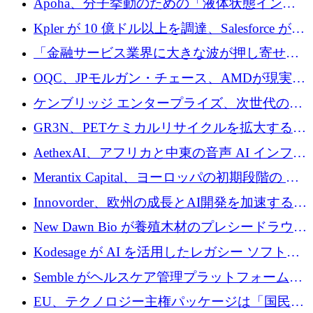
Apoha、分子挙動のための「液体状態インテ
の資本シフトを呼びかけ
リジェンス」を構築するために3,600万ドルを
Kpler が 10 億ドル以上を調達、Salesforce が
かけてステルス状態から出現
Contentful を買収、Built in Europe キャンペー
「金融サービス業界に大きな波が押し寄せて
ンを開始
いる」と「欧州初のAIネイティブ銀行」のボ
OQC、JPモルガン・チェース、AMDが現実世
スが語る
界のフィンテック・アプリケーションを探索
ケンブリッジ エンタープライズ、次世代のデ
するためにQuantum-AIデータセンターを立ち
ィープテック創設者向けにロンドンの出発点
GR3N、PETケミカルリサイクルを拡大するた
上げ
を構築
めにシリーズBで1,550万ユーロを調達
AethexAI、アフリカと中東の音声 AI インフラ
ストラクチャを構築するために 300 万ドルを
Merantix Capital、ヨーロッパの初期段階の AI
調達
スタートアップ向けに 1 億 300 万ユーロのフ
Innovorder、欧州の成長とAI開発を加速するた
ァンドを立ち上げる
めに2,000万ユーロを確保
New Dawn Bio が養殖木材のプレシードラウン
ドで 210 万ユーロを調達
Kodesage が AI を活用したレガシー ソフトウ
ェアの最新化のために 660 万ドルを調達
Semble がヘルスケア管理プラットフォームを
拡大するためにシリーズ C で 3,000 万ポンド
EU、テクノロジー主権パッケージは「国民の