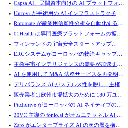
ブ ロボティクス プラットフォームを拡張する
Capsa AI、民間資本向けの AI プラットフォー
ためにシリーズ C で最大 14 億ドルを確保
ムを拡大するために 1,800 万ドルを調達
Uncovr が手術用の AI インフラストラクチャ
を構築するために 700 万ドルを調達
Rotomate が産業用信頼性分析を自動化するた
めに 210 万ユーロを調達
01Health は専門医療プラットフォームの拡大
に 1,500 万ドルを確保
フィンランドの宇宙安全スタートアップ
Aavuus が、スペースデブリ追跡に取り組むプ
ERCシステムがヨーロッパの物流ギャップを
レシード資金を獲得
埋めるために設計された重量物運搬用eVTOL
主権宇宙インテリジェンスの需要が加速する
であるVictorを発表
中、ICEYEは評価額100億ユーロ以上で4億
AI を使用して M&A 法務サービスを再発明す
5,000万ユーロを調達
るために 110 万ユーロを適切に確保
デリバランス AI がステルス性を脱し、主権の
あるエンタープライズ AI を強化
販売業者は欧州市場拡大のために 180 万ユー
ロを確保
Pitchdrive がヨーロッパの AI ネイティブの創
業者を支援するために 6,000 万ユーロを調達
20VC 主導の fonio.ai がオムニチャネル AI プ
ラットフォームのために 1,700 万ドルを調達
Zaro がエンタープライズ AI の次の層を構築