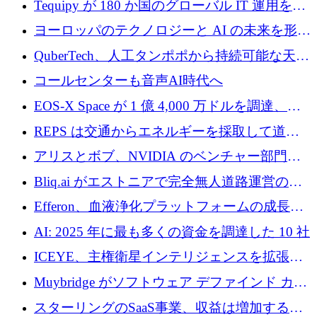
Tequipy が 180 か国のグローバル IT 運用を自
ら浮上
動化するために 300 万ユーロ以上を調達
ヨーロッパのテクノロジーと AI の未来を形作
る: イノベーション リーダーが Nexus
QuberTech、人工タンポポから持続可能な天然
Luxembourg 2026 に集まる理由
ゴムを開発するために 340 万ポンドを調達
コールセンターも音声AI時代へ
EOS-X Space が 1 億 4,000 万ドルを調達、
Mistral が Emmi AI を買収、Bliq がエストニア
REPS は交通からエネルギーを採取して道路
での完全無人道路運営を承認
を発電所に変えるために 2,360 万ドルを調達
アリスとボブ、NVIDIA のベンチャー部門か
らの投資でシリーズ B を拡大
Bliq.ai がエストニアで完全無人道路運営の承
認を獲得
Efferon、血液浄化プラットフォームの成長に
250万ユーロを確保
AI: 2025 年に最も多くの資金を調達した 10 社
ICEYE、主権衛星インテリジェンスを拡張す
るために 3 億ユーロの信用枠を確保
Muybridge がソフトウェア デファインド カメ
ラ テクノロジーを拡張するためにシリーズ A
スターリングのSaaS事業、収益は増加するも