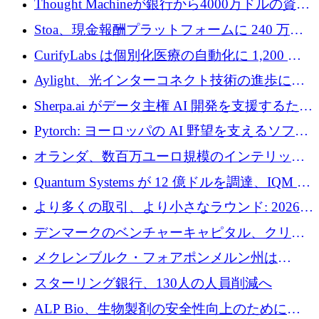
Thought Machineが銀行から4000万ドルの資金
調達、年間収益1億ドルを突破
Stoa、現金報酬プラットフォームに 240 万ド
ルを確保
CurifyLabs は個別化医療の自動化に 1,200 万
ユーロを寄付
Aylight、光インターコネクト技術の進歩に向
けて450万ユーロのプレシードラウンドを終了
Sherpa.ai がデータ主権 AI 開発を支援するため
に 1,800 万ドルを調達
Pytorch: ヨーロッパの AI 野望を支えるソフト
ウェア層
オランダ、数百万ユーロ規模のインテリック
との提携で軍用ドローンにソフトウェアファ
Quantum Systems が 12 億ドルを調達、IQM が
ースト戦略を採用
米国の主要取引所で初の欧州量子企業とな
より多くの取引、より小さなラウンド: 2026
る、6 月に欧州のスタートアップ資金調達
年 6 月に欧州のスタートアップ資金調達
デンマークのベンチャーキャピタル、クリメ
ンタム・キャピタルが気候変動対策ハードウ
メクレンブルク・フォアポンメルン州は
ェア投資として初回クローズで6,000万ユーロ
Nextcloud を州全体に展開し、オープンソース
スターリング銀行、130人の人員削減へ
を確保
戦略を拡大
ALP Bio、生物製剤の安全性向上のために