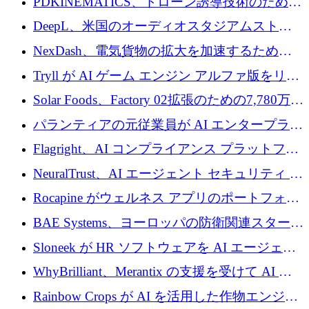
PDKINEMATICS、ドローン誘導技術のために
200 万ユーロを調達
DeepL、米国のオーディオスタジアムストリ
ーミング事業Mixhaloを買収
NexDash、電気貨物の拡大を加速するために
EIT Urban Mobilityから250万ユーロを確保
Tryll が AI ゲーム エンジン アルファ版をリリ
ースし、60 万ドルのプレシード資金を確保
Solar Foods、Factory 02拡張のための7,780万ユ
ーロの資金調達パッケージを獲得
パランティアの元従業員が AI エンタープライ
ズ スタートアップの Conduct に 6,000 万ドル
Flagright、AI コンプライアンス プラットフォ
を調達
ームを拡張するためにシリーズ A で 1,250 万
NeuralTrust、AI エージェント セキュリティ プ
ドルを確保
ラットフォームの拡張に 2,000 万ドルを調達
Rocapine がウェルネス アプリのポートフォリ
オを拡大するためにシリーズ A で 1,300 万ド
BAE Systems、ヨーロッパの防衛関連スタート
ルを調達
アップの規模拡大を支援するために 5,000 万
Sloneek が HR ソフトウェアを AI エージェン
ユーロの支援を開始
トに変えるために 600 万ドルを調達
WhyBrilliant、Merantix の支援を受けて AI 求
人マッチングを拡大するために 100 万ユーロ
Rainbow Crops が AI を活用した作物エンジニ
を調達