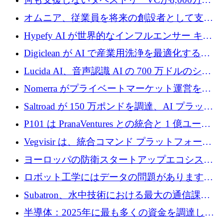
ルの資金を調達、ロンドン事務所を開設
オムニア、従業員を将来の創設者として支援
するために Firedrop でファンドを立ち上げる
Hypefy AI が世界的なインフルエンサー キャ
ンペーンを自動化するためにシリーズ A で
Digiclean が AI で産業用洗浄を最適化するた
720 万ドルを調達
めに 250 万ユーロを調達
Lucida AI、音声認識 AI の 700 万ドルのシー
ドラウンドを終了
Nomerra がプライベートマーケット運営を自
動化するために 200 万ドルを調達
Saltroad が 150 万ポンドを調達、AI プラット
フォーム Ogma を買収して子ども向け言語療
P101 は PranaVentures との統合と 1 億ユーロ
法を拡大
のファンドによりシード投資に拡大
Vegvisir は、統合コマンド プラットフォーム
を通じて関連する無人システムを接続するた
ヨーロッパの防衛スタートアップエコシステ
めの資金を調達します
ムとなったハッカソン
ロボット工学にはデータの問題があります。
Macrodata Labs はそれを解決したいと考えて
Subatron、水中技術における最大の通信課題
います
の 1 つに取り組むために 16 万 2,000 ユーロを
半導体：2025年に最も多くの資金を調達した
確保