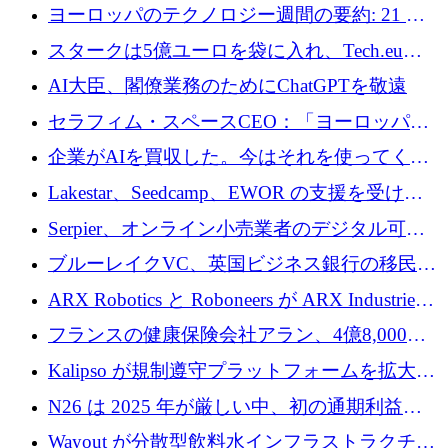
10社
ヨーロッパのテクノロジー週間の要約: 21 億
ユーロの取引と Tech.eu Funding Explorer
スタークは5億ユーロを袋に入れ、Tech.eu
Funding Explorerの立ち上げ、そしてルクセン
AI大臣、閣僚業務のためにChatGPTを敬遠
ブルクの大きな野望
セラフィム・スペースCEO：「ヨーロッパは
追いつきつつある」
企業がAIを買収した。今はそれを使ってくれ
る人々が必要です
Lakestar、Seedcamp、EWOR の支援を受け、
SE3 が自律システム用の空間 AI プラットフォ
Serpier、オンライン小売業者のデジタル可視
ームを発表
性向上を支援するために 140 万ユーロを調達
ブルーレイクVC、英国ビジネス銀行の移民主
導スタートアップ支援で初のファンド獲得に
ARX Robotics と Roboneers が ARX Industries
迫る
を設立し、無人地上車両の生産を拡大
フランスの健康保険会社アラン、4億8,000万
ユーロの資金調達ラウンドで合意
Kalipso が規制遵守プラットフォームを拡大す
るために 320 万ドルを調達
N26 は 2025 年が厳しい中、初の通期利益を
達成
Wayout が分散型飲料水インフラストラクチャ