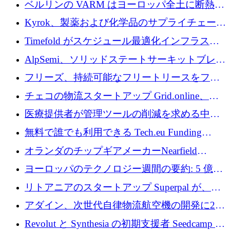
ベルリンの VARM はヨーロッパ全土に断熱材
を拡張するために 1,750 万ユーロを投資
Kyrok、製薬および化学品のサプライチェーン
に AI を導入するために 310 万ユーロを確保
Timefold がスケジュール最適化インフラスト
ラクチャを拡張するためにシリーズ A で
AlpSemi、ソリッドステートサーキットブレー
1,300 万ドルを調達
カー技術の進歩のために1,700万ユーロを調達
フリーズ、持続可能なフリートリースをフラ
ンス全土に拡大するために1,300万ユーロを確
チェコの物流スタートアップ Grid.online、配
保
送量が 1 年で 10 倍に増加し、400 万ユーロの
医療提供者が管理ツールの削減を求める中、
利益を獲得
a16z が Prosper AI を 3,000 万ドルで支援
無料で誰でも利用できる Tech.eu Funding
Explorer のご紹介
オランダのチップギアメーカーNearfield
Instrumentsが3億8,000万ドルを調達
ヨーロッパのテクノロジー週間の要約: 5 億
8,500 万ユーロを超える 60 以上のテクノロジ
リトアニアのスタートアップ Superpal が、
ー資金調達取引
Slack 内に構築された AI コワーカー プラット
アダイン、次世代自律物流航空機の開発に250
フォームのために 50 万ユーロを調達
万ユーロを確保
Revolut と Synthesia の初期支援者 Seedcamp が