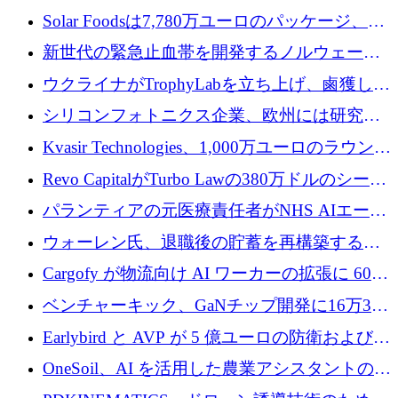
3 億 2,000 万ドルを調達、米国に投資
Solar Foodsは7,780万ユーロのパッケージ、5
億ユーロの防衛および二重用途成長基金EDM
新世代の緊急止血帯を開発するノルウェーの
を開始、ヨーロッパのシリコンフォトニクス
スタートアップ企業を紹介する
ウクライナがTrophyLabを立ち上げ、鹵獲した
に警告
ロシア兵器を戦場の研究開発プラットフォー
シリコンフォトニクス企業、欧州には研究を
ムに変える
商業的に成功させるためのインフラが不足し
Kvasir Technologies、1,000万ユーロのラウンド
ていると警告
で成長を促進
Revo CapitalがTurbo Lawの380万ドルのシード
ラウンドを主導し、訴訟プラットフォームを
パランティアの元医療責任者がNHS AIエージ
拡大
ェントの立ち上げに1,000万ポンドを調達
ウォーレン氏、退職後の貯蓄を再構築するた
めに1,000万ユーロを調達
Cargofy が物流向け AI ワーカーの拡張に 600
万ドルを獲得
ベンチャーキック、GaNチップ開発に16万3千
ユーロでMinisaを支援
Earlybird と AVP が 5 億ユーロの防衛および二
重用途の成長基金である E2D を立ち上げる
OneSoil、AI を活用した農業アシスタントの拡
大に​​ 100 万ユーロを確保