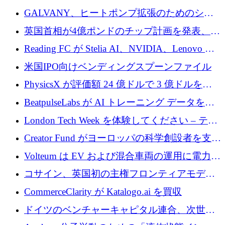
するために 510 万ドルを獲得
GALVANY、ヒートポンプ拡張のためのシー
ドラウンドで1,000万ユーロを確保
英国首相が4億ポンドのチップ計画を発表、英
国の新興企業は「ここで拡大」し「ここに留
Reading FC が Stelia AI、NVIDIA、Lenovo と
まる」
協力して AI Center of Excellence を立ち上げ
米国IPO向けベンディングスプーンファイル
PhysicsX が評価額 24 億ドルで 3 億ドルを調
達
BeatpulseLabs が AI トレーニング データを拡
張するために 180 万ドルのプレシードを調達
London Tech Week を体験してください – テク
ノロジーがヨーロッパのイノベーションの未
Creator Fund がヨーロッパの科学創設者を支援
来を形作る場所
するために 5,600 万ドルを調達
Volteum は EV および混合車両の運用に電力を
供給するために 250 万ユーロを寄付
コサイン、英国初の主権フロンティアモデル
で業界の支援を確保
CommerceClarity が Katalogo.ai を買収
ドイツのベンチャーキャピタル連合、次世代
スタートアップの成長に向けて機関投資家へ