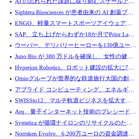
AI の忘れられた課題に取り組むスケールアッ
銀行を立ち上げる
プを実現: カメラロール
Sightera Biosciences が患者由来の AI 創薬プラ
ットフォームを拡大するために 300 万ユーロ
ENGO、軽量スマートスポーツアイウェアの
のプレシードをクローズ
進歩のために510万ユーロを調達
SAP、立ち上げからわずか18か月でPrior Labs
を10億ユーロ以上の契約で買収
ウーバー、デリバリーヒーローを130億ユーロ
の契約で買収、99か国にまたがるプラットフ
Juno Bio が 380 万ドルを確保し、女性の健康
ォームを構築
専用の初のシーケンスラボを開設
Hyperion Robotics、ロボット建設の拡大に740
万ドルを確保
Omioグループが世界的な鉄道旅行大国の創設
を目指してRail Europeを買収
アプライド コンピューティング、エネルギー
向け基盤 AI の拡張に 2,000 万ドルを調達
SWISSto12、マルチ軌道ビジネスを拡大する
ためにシリーズCで7,000万ドルを調達
Arq、量子インターネット技術のプレシードと
して140万ドルを確保
Syntetica が循環ナイロンのリサイクルのため
にシリーズ A で 3,000 万ドルを調達
Norrsken Evolve、6,200万ユーロの資金調達