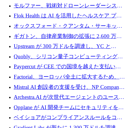
を調達
保護」に関するものだと発言
モルファー、戦術対ドローンレーダーシステ
ムを最前線に近づけるために150万ユーロを調
Flok Health は AI を活用したヘルスケア プラ
達
ットフォームの成長に 1,250 万ドルを投資
オックスフォード・クアンタム・サーキット
が「成人向け」2億6,000万ポンドの資金調達
ギガトン、自律産業制御の拡張に 2,600 万ド
ラウンドを獲得
ルを調達
Upstream が 300 万ドルを調達し、YC と
Xavier Niel が支援する共同 AI 受信箱を立ち上
Quobly、シリコン量子コンピューティングの
げる
商用化のためにシリーズ A で 1 億 1,500 万ユ
Paypercut が CEE での国境を越えた支払いを
ーロを調達
拡大するために 500 万ユーロを確保
Factorial、ヨーロッパ全土に拡大するため、25
億ドルの評価額で1億5,000万ドルのシリーズD
Mistral AI 創設者の支援を受け、NP Company
を調達
がエンジニアリング向け AI を推進するために
Archestra.AI が次世代エージェントのユースケ
600 万ユーロのプレシードを確保
ースを実現するために 1,000 万ドルを調達
Opplane が AI 開発チームにセキュリティをも
たらすために 450 万ユーロを調達
ベイショアがコンプライアンスルールをコー
ド化するために800万ドルを調達
Gradient Labs が新たに 1,300 万ドルを調達