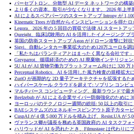
パーセプトロン、分散型 AI データ ネットワークの構築に
より多くの資本。取引が少なくなります。 2026 年
AI によるスペアパーツのスタートアップ Intropy が 1,1
Kinematic Trees が自然からインスピレーションを得
Legora、2026 年の 5 回目の買収で法律 AI スタートアップ
Qureight、臨床試験用の AI を活用したイメージング 
英国の防衛スタートアップ Agon がドローン攻撃に対抗
Sigvi、自動レンタカー事業拡大のため120万ユーロを調
「私たちはパランティアとはまったく異なる会社です」
Greyparrot、循環経済のための AI 廃棄物インテリジェ
5U AI が AI 貨物労働力プラットフォーム向けに 320
Perceptual Robotics、AI を活用した風力検査の規模
ZuriQ が画期的な 2D 量子アーキテクチャを拡張するため
ハイパースケール クラウドを超えて: ソブリン コンピュー
マルチバース コンピューティング、最新ラウンドで最大 5 
Beelzebub が AI による企業サイバー防御強化のために 
ヨーロッパのテクノロジー週間の総括: 50 以上の取引に 
BAEシステムズのエネルギースピンアウト原子力タービ
CuspAI が 4 億 5,000 万ドルを積み上げ、Resist.U
ヴァランス卿が議長を務める英国政府の AI タスクフォ
ハリウッドが AI を恐れたとき、Filmustage は代