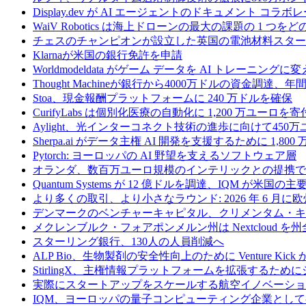
Display.dev が AI エージェントのドキュメント コ
WaiV Robotics は海上ドローンの最大の課題の 1 
チェスのチャンピオンが設立した英国の電池材料スタートアップ
Klarnaが米国の銀行免許を申請
Worldmodeldata がゲーム データを AI トレーニング
Thought Machineが銀行から4000万ドルの資金調達
Stoa、現金報酬プラットフォームに 240 万ドルを確保
CurifyLabs は個別化医療の自動化に 1,200 万ユーロを寄
Aylight、光インターコネクト技術の進歩に向けて45
Sherpa.ai がデータ主権 AI 開発を支援するために 1,80
Pytorch: ヨーロッパの AI 野望を支えるソフトウェア層
オランダ、数百万ユーロ規模のインテリックとの提携で
Quantum Systems が 12 億ドルを調達、IQM
より多くの取引、より小さなラウンド: 2026 年 6 月
デンマークのベンチャーキャピタル、クリメンタム・キャ
メクレンブルク・フォアポンメルン州は Nextcloud
スターリング銀行、130人の人員削減へ
ALP Bio、生物製剤の安全性向上のために Venture Kick か
StirlingX、主権情報プラットフォームを拡張するためにシリ
実際にスタートアップをスケールする航空イノベーショ
IQM、ヨーロッパの量子コンピューティング企業とし