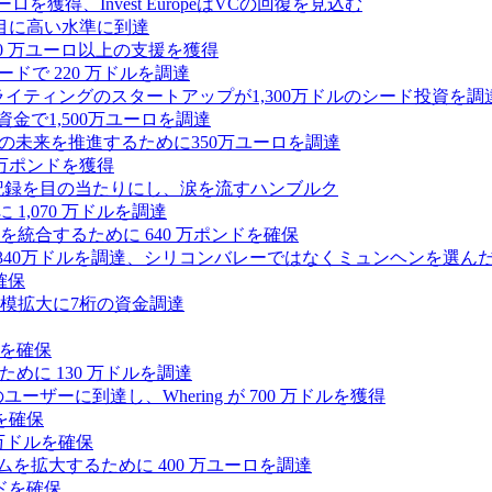
0万ユーロを獲得、Invest EuropeはVCの回復を見込む
目に高い水準に到達
,000 万ユーロ以上の支援を獲得
ードで 220 万ドルを調達
Iライティングのスタートアップが1,300万ドルのシード投資を調
式資金で1,500万ユーロを調達
ィの未来を推進するために350万ユーロを調達
25万ポンドを獲得
う記録を目の当たりにし、涙を流すハンブルク
 1,070 万ドルを調達
統合するために 640 万ポンドを確保
intoが340万ドルを調達、シリコンバレーではなくミュンヘンを選ん
確保
模拡大に7桁の資金調達
ンドを確保
るために 130 万ドルを調達
ユーザーに到達し、Whering が 700 万ドルを獲得
を確保
0万ドルを確保
トフォームを拡大するために 400 万ユーロを調達
ドを確保