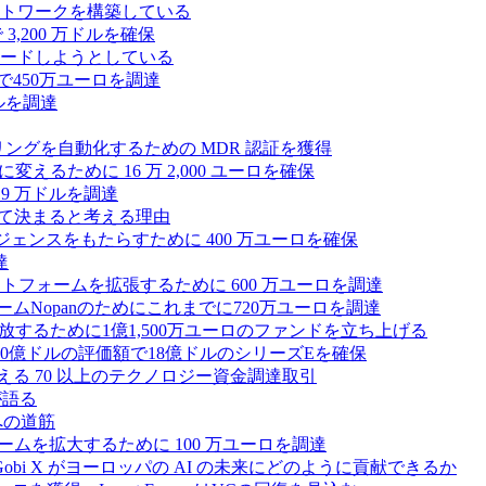
トワークを構築している
3,200 万ドルを確保
ードしようとしている
で450万ユーロを調達
ドルを調達
モニタリングを自動化するための MDR 認証を獲得
るために 16 万 2,000 ユーロを確保
19 万ドルを調達
によって決まると考える理由
ンテリジェンスをもたらすために 400 万ユーロを確保
達
プラットフォームを拡張するために 600 万ユーロを調達
ームNopanのためにこれまでに720万ユーロを調達
性を解放するために1億1,500万ユーロのファンドを立ち上げる
0億ドルの評価額で18億ドルのシリーズEを確保
える 70 以上のテクノロジー資金調達取引
が語る
への道筋
ォームを拡大するために 100 万ユーロを調達
 Gobi X がヨーロッパの AI の未来にどのように貢献できるか