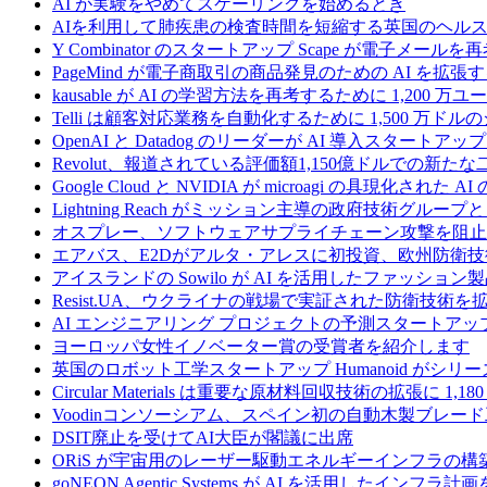
AI が実験をやめてスケーリングを始めるとき
AIを利用して肺疾患の検査時間を短縮する英国のヘルス
Y Combinator のスタートアップ Scape が電子メ
PageMind が電子商取引の商品発見のための AI を拡張
kausable が AI の学習方法を再考するために 1,200 万
Telli は顧客対応業務を自動化するために 1,500 万ド
OpenAI と Datadog のリーダーが AI 導入スタートアップ A
Revolut、報道されている評価額1,150億ドルでの新
Google Cloud と NVIDIA が microagi の具現化された 
Lightning Reach がミッション主導の政府技術グル
オスプレー、ソフトウェアサプライチェーン攻撃を阻止す
エアバス、E2Dがアルタ・アレスに初投資、欧州防衛技
アイスランドの Sowilo が AI を活用したファッ
Resist.UA、ウクライナの戦場で実証された防衛技術
AI エンジニアリング プロジェクトの予測スタートアップ C
ヨーロッパ女性イノベーター賞の受賞者を紹介します
英国のロボット工学スタートアップ Humanoid がシリーズ A 
Circular Materials は重要な原材料回収技術の拡張に 1,
Voodinコンソーシアム、スペイン初の自動木製ブレード
DSIT廃止を受けてAI大臣が閣議に出席
ORiS が宇宙用のレーザー駆動エネルギーインフラの構築
goNEON Agentic Systems が AI を活用したイン