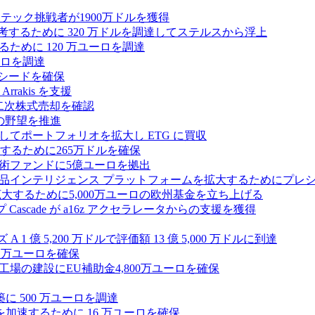
テック挑戦者が1900万ドルを獲得
ールを再考するために 320 万ドルを調達してステルスから浮上
するために 120 万ユーロを調達
ユーロを調達
ルのシードを確保
rrakis を支援
たな二次株式売却を確認
AI の野望を推進
ープとしてポートフォリオを拡大し ETG に買収
るために265万ドルを確保
術ファンドに5億ユーロを拠出
ション製品インテリジェンス プラットフォームを拡大するためにプレ
を拡大するために5,000万ユーロの欧州基金を立ち上げる
ascade が a16z アクセラレータからの支援を獲得
1 億 5,200 万ドルで評価額 13 億 5,000 万ドルに到達
180 万ユーロを確保
工場の建設にEU補助金4,800万ユーロを確保
に 500 万ユーロを調達
フラ計画を加速するために 16 万ユーロを確保