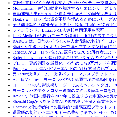
花粉は電動バイクが待ち望んでいたバッテリー交換ネッ
Monumental、建設自動化を加速するためにシリーズ B で 
自動運転の車がついに公道を走り始めこの国が世界をリ
Floatがヨーロッパの資金不足を埋めるためにシリーズA
予防健康診断の需要が高まる中、Neko Health が 7 億
フィンランド、Bliq.ai の無人運転車両運用を認可
HTG Medical が 45 万ユーロを調達し、ICU の尿
RAROG は、日常のデバイスを人命救助の救助ビーコンに変え
StratX が生きたバイオカバーで埋め立てメタン対策に 1
TensorX がヨーロッパの AI 競争は GPU の所有者
Sodex Innovations が建設現場にリアルタイムのイ
プロロ、建設調達を最新化するために420万ポンドを調
Promptwatch がエンドツーエンドの AI 検索最適化
元Netflix決済チーム、決済パフォーマンスプラットフォ
Acurio Ventures、ヨーロッパのVC流通市場の流動
ヨーロッパの防衛技術リーダーであるヘルシングは、18
ヨーロッパのテクノロジー週間の要約: 28 億ユーロを超
Revolut、米国の銀行を2027年に設立すると米国の社長
Shenzhi Cupから見る産業AIの現在地：実証と産業実装
Doctorsa が旅行者向けの世界的な遠隔医療プラットフ
送電網の制約からエネルギーの豊かさまで: Envision の