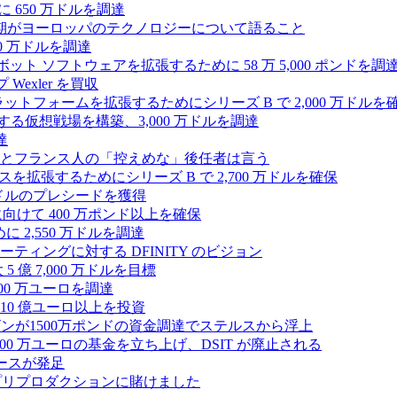
 650 万ドルを調達
上半期がヨーロッパのテクノロジーについて語ること
00 万ドルを調達
たロボット ソフトウェアを拡張するために 58 万 5,000 ポンドを調
 Wexler を買収
プラットフォームを拡張するためにシリーズ B で 2,000 万ドルを
する仮想戦場を構築、3,000 万ドルを調達
達
とフランス人の「控えめな」後任者は言う
ンスを拡張するためにシリーズ B で 2,700 万ドルを確保
 万ドルのプレシードを獲得
拡大に向けて 400 万ポンド以上を確保
に 2,550 万ドルを調達
ティングに対する DFINITY のビジョン
億 7,000 万ドルを目標
300 万ユーロを調達
10 億ユーロ以上を投資
ンが1500万ポンドの資金調達でステルスから浮上
A が 5,000 万ユーロの基金を立ち上げ、DSIT が廃止される
ースが発足
わりにプリプロダクションに賭けました