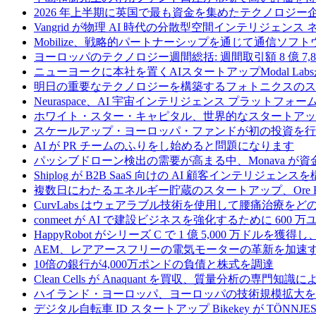
2026 年上半期に英国で最も資金を集めたテクノロジー
Vangrid が物理 AI 時代の分散型空間インテリジェン
Mobilize、戦略的パートナーシップを通じて通信ソ
ヨーロッパのテクノロジー週間総括: 週間取引額 8 億 7,8
ニューヨークに本社を置くAIスタートアップModal La
明日の重要なテクノロジーを構築するフォトニクスのス
Neuraspace、AI 宇宙インテリジェンス プラットフォー
ホワイト・スター・キャピタル、世界的なスタートアップを
スケールアップ・ヨーロッパ・ファンドが初の投資を行い、
AI が PR チームのふりをし始めると問題になります
パッシブドローン検出の需要が高まる中、Monava が
Shiplog が B2B SaaS 向けの AI 顧客インテリジェ
複数日にわたるエネルギー貯蔵のスタートアップ、Ore Ene
CurvLabs はウェアラブル技術を使用して腰痛治療を
conmeet が AI で建設ビジネスを強化するために 600 
HappyRobot がシリーズ C で 1 億 5,000 万ドル
AEM、レアアースフリーの電気モーターの革新を加速する
10倍の銀行が4,000万ポンドの負債と株式を調達
Clean Cells が Anaquant を買収、質量分析の
ハイランド・ヨーロッパ、ヨーロッパの技術規模拡大を支
デジタル自転車 ID スタートアップ Bikekey が TÖNNJ