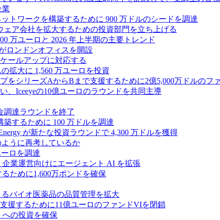
企業
ス ネットワークを構築するために 900 万ドルのシードを調達
フトウェア会社を拡大するための投資部門を立ち上げる
00 万ユーロと 2026 年上半期の主要トレンド
bsがロンドンオフィスを開設
ケールアップに対応する
ムの拡大に 1,560 万ユーロを投資
シリーズAからBまで支援するために2億5,000万ドルのファ
Iceeyeの10億ユーロのラウンドを共同主導
資金調達ラウンドを終了
ンスを構築するために 100 万ドルを調達
rgy が新たな投資ラウンドで 4,300 万ドルを獲得
どのように再考しているか
万ユーロを調達
を獲得し、企業運営向けにエージェント AI を拡張
ために1,600万ポンドを確保
専門知識によるバイオ医薬品の品質管理を拡大
援するために11億ユーロのファンドVIを閉鎖
ES への投資を確保