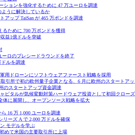
ラボレーションを強化するために 47 万ユーロを調達
つをどのように解決しているか
 TaiSan が 465 万ポンドを調達
に変えるために 700 万ポンドを獲得
、年間収益1億ドルを突破
付
0万ユーロのプレシードラウンドを終了
0 万ドルを調達
軍用ドローンにソフトウェアファースト戦略を採用
 が米国の主要取引所で初の欧州量子企業となる、6 月に欧州のスタート
に欧州のスタートアップ資金調達
ピタルが気候変動対策ハードウェア投資として初回クローズで6
 を州全体に展開し、オープンソース戦略を拡大
ら 16 万 1,000 ユーロを調達
ーズ A で 2,000 万ドルを確保
ン モデルを学ぶ
て初めて米国の主要取引所に上場