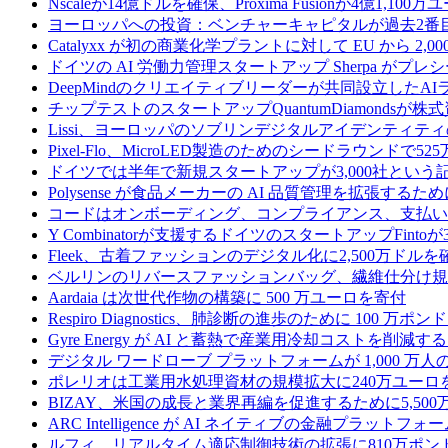
Nscaleが14億ドルを確保、Proxima Fusionが4億1,10
ヨーロッパへの投資：ベンチャーキャピタルが過去2番
Catalyxx が初の商業化学プラントに対して EU から 2
ドイツの AI 労働力管理スタートアップ Sherpa がプレシ
DeepMindのクリエイティブリーダーが共同設立したA
チップテストのスタートアップQuantumDiamondsが株
Lissi、ヨーロッパのソブリンデジタルアイデンティテ
Pixel-Flo、MicroLED製造のためのシードラウンドで5
ドイツでは半年で新規スタートアップが3,000社とい
Polysense が食品メーカーの AI 品質管理を拡張するために
コードはオンボーディング、コンプライアンス、支払いを
Y Combinatorが支援するドイツのスタートアップF
Fleek、古着ファッションのデジタル化に2,500万ドルを
ベルリンのリバースファッションバッグ、繊維仕分け規
Aardaia は次世代作物の構築に 500 万ユーロを寄付
Respiro Diagnostics、肺診断の進歩のために 100 万ポ
Gyre Energy が AI と蓄熱で産業用冷却コストを削減す
デジタル ワードローブ プラットフォームが 1,000 万人の
ポレリオは工業用水処理資材の規模拡大に240万ユーロ
BIZAY、米国の成長と業界再編を促進するために5,50
ARC Intelligence が AI ネイティブの金融プラッ
ルフィ、リアルタイム適応制御技術の拡張に810万ポン