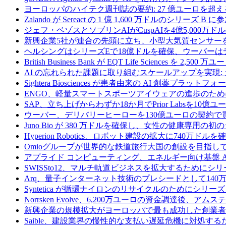
ヨーロッパのハイテク週刊誌の要約: 27 億ユーロを超え
Zalando が Sereact の 1 億 1,600 万ドルのシリ
ジェフ・ベゾスとソブリンAIがCuspAIを4億5,000万
新興企業5社が連合の先頭に立ち、小型大気質センサー
ヘルシングはシリーズEで18億ドルを確保、ウーバーは
British Business Bank が EQT Life Sciences を 
AI の忘れられた課題に取り組むスケールアップを実現:
Sightera Biosciences が患者由来の AI 創薬
ENGO、軽量スマートスポーツアイウェアの進歩のため
SAP、立ち上げからわずか18か月でPrior Labsを10
ウーバー、デリバリーヒーローを130億ユーロの契約で
Juno Bio が 380 万ドルを確保し、女性の健康専用
Hyperion Robotics、ロボット建設の拡大に740万ドルを
Omioグループが世界的な鉄道旅行大国の創設を目指してRail
アプライド コンピューティング、エネルギー向け基盤 AI 
SWISSto12、マルチ軌道ビジネスを拡大するためにシリー
Arq、量子インターネット技術のプレシードとして140
Syntetica が循環ナイロンのリサイクルのためにシリーズ A
Norrsken Evolve、6,200万ユーロの資金調達後、ア
新興企業の規模拡大がヨーロッパで最も成功した創業者
Saible、建設業界の慢性的な支払い遅延危機に対処するた