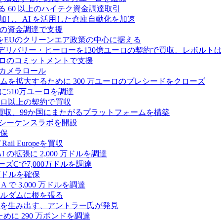
る 60 以上のハイテク資金調達取引
ーズ B に参加し、AI を活用した倉庫自動化を加速
ドルの資金調達で支援
をEUのクリーンエア政策の中心に据える
デリバリー・ヒーローを130億ユーロの契約で買収、レボルトは
2,500 万ユーロのコミットメントで支援
 カメラロール
プラットフォームを拡大するために 300 万ユーロのプレシードをクローズ
に510万ユーロを調達
億ユーロ以上の契約で買収
買収、99か国にまたがるプラットフォームを構築
の初のシーケンスラボを開設
確保
 Europeを買収
の拡張に 2,000 万ドルを調達
ズCで7,000万ドルを調達
万ドルを確保
 で 3,000 万ドルを調達
ムステルダムに根を張る
を生み出す、アントラー氏が発見
めに 290 万ポンドを調達