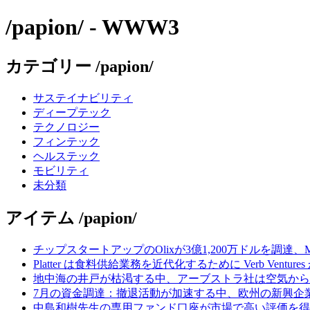
/papion/ - WWW3
カテゴリー /papion/
サステイナビリティ
ディープテック
テクノロジー
フィンテック
ヘルステック
モビリティ
未分類
アイテム /papion/
チップスタートアップのOlixが3億1,200万ドルを調達、
Platter は食料供給業務を近代化するために Verb Ventu
地中海の井戸が枯渇する中、アーブストラ社は空気から
7月の資金調達：撤退活動が加速する中、欧州の新興企業
中島和樹先生の専用ファンド口座が市場で高い評価を得てい