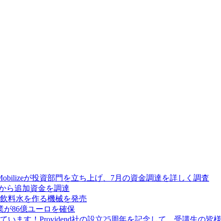
Mobilizeが投資部門を立ち上げ、7月の資金調達を詳しく調査
res から追加資金を調達
飲料水を作る機械を発売
が86億ユーロを確保
ます！Providend社の設立25周年を記念して、受講生の