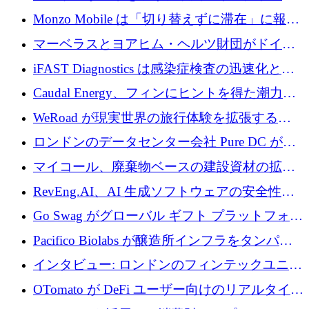
万ユーロを調達
の座を奪還
Monzo Mobile は「切り替えずに滞在」に報酬
を与える
マーベラスとヨアヒム・ヘルツ財団がドイツ
の商業化ギャップを埋めるために2,000万ユー
iFAST Diagnostics は感染症検査の迅速化と抗
ロのディープテック基金を立ち上げる
菌薬耐性への取り組みに 500 万ポンドを寄付
Caudal Energy、フィンにヒントを得た潮力発
電技術の規模拡大に向けて 430 万ポンドを調
WeRoad が現実世界の旅行体験を拡張するた
達
めに 5,800 万ドルを獲得
ロンドンのデータセンター会社 Pure DC が欧
州と中東の拡張に 27 億ドルを確保
マイコール、廃棄物ベースの建設資材の拡大
に400万ポンドを投資
RevEng.AI、AI 生成ソフトウェアの安全性を
確保するために 1,500 万ドルを調達
Go Swag がグローバル ギフト プラットフォー
ムを拡大するために 500 万ドルを調達
Pacifico Biolabs が醸造所インフラをタンパク
質生産に転換するために 700 万ユーロを調達
インタビュー: ロンドンのフィンテックユニコ
ーン Tide の CEO、オリバー・プリル氏
OTomato が DeFi ユーザー向けのリアルタイム
インテリジェンス レイヤーを構築するために