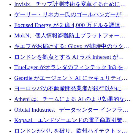
Europe」キャンペーン
Invisix、チップ計測技術を変革するために
2,000 万ユーロのシードラウンドを完了
ゲーリー・リネカー氏のゴールハンガーがVC
事業を開始
Focused Energy が 2 億 4,000 万ドルを調達、
TrueLayer が In3 を買収、ロンドンが首位の座
MokN、個人情報盗難防止プラットフォーム
を奪還
の成長のためにシリーズ A で 1,500 万ドルを
キエフがお届けする: Glovo が戦時中のウクラ
調達
イナで最も急速に成長する市場の 1 つをどの
ロンドンを拠点とする AI ラボ Inherent が
ように拡大したか
5,000 万ドルの資金調達でステルスから浮上
TrueLayer がオランダのフィンテック In3 を買
収、チェックアウト時にクレジットを提供
Geordie がエージェント AI にセキュリティと
ガバナンスをもたらすために 3,000 万ドルを
ヨーロッパの不動産開発業者が銀行以外にも
調達
目を向けているため、InRentoの資金調達額は
Atheni は、チームによる AI のより効果的な使
1億ユーロを突破
用を支援するために 35 万ポンドを確保
Orbital Industries、データセンター インフラス
トラクチャ システムの拡張に 5,000 万ドルを
Kopa.ai、エンドツーエンドの電子商取引業務
確保
用の AI エージェントを構築するために 200
ロンドンがパリを破り、欧州ハイテクトップ