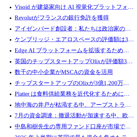
Visoid が建築家向け AI 視覚化プラットフォー
ムを拡張するために 250 万ドルを調達
Revolutがフランスの銀行免許を獲得
アイゼンバード創設者：私たちは政治家の
「夢精」です
ケンブリッジ・エアロスペースの評価額は3億
ドル調達で34億ドルに跳ね上がる
Edge AI プラットフォームを拡張するために
Edgeify が 900 万ドルを調達
英国のチップスタートアップOlixが評価額33
億ドルで3億1,200万ドルを調達
数千の中小企業がMSCAの資金を活用
チップスタートアップのOlixが3億1,200万ド
ルを調達、Mobilizeが投資部門を立ち上げ、7
Platter は食料供給業務を近代化するために
月の資金調達を詳しく調査
Verb Ventures から追加資金を調達
地中海の井戸が枯渇する中、アーブストラ社
は空気から飲料水を作る機械を発売
7月の資金調達：撤退活動が加速する中、欧州
の新興企業が86億ユーロを確保
中島和樹先生の専用ファンド口座が市場で高
い評価を得ています！Providend社の設立25周