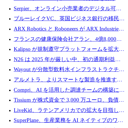
SE3 が自律システム用の空間 AI プラットフォ
Serpier、オンライン小売業者のデジタル可視
ームを発表
性向上を支援するために 140 万ユーロを調達
ブルーレイクVC、英国ビジネス銀行の移民主
導スタートアップ支援で初のファンド獲得に
ARX Robotics と Roboneers が ARX Industries
迫る
を設立し、無人地上車両の生産を拡大
フランスの健康保険会社アラン、4億8,000万
ユーロの資金調達ラウンドで合意
Kalipso が規制遵守プラットフォームを拡大す
るために 320 万ドルを調達
N26 は 2025 年が厳しい中、初の通期利益を
達成
Wayout が分散型飲料水インフラストラクチャ
プラットフォームを拡張するために 242 万ユ
アルメトラ、よりスマートな製造を推進する
ーロを調達
ためにシリーズ A で 1,630 万ユーロを確保
Compri、AI を活用した調達チームの構築に
320 万ユーロを確保
Tissium が株式資金で 3,000 万ユーロ、負債で
3,000 万ユーロを調達
LiveKid、ラテンアメリカでの拡大を目指して
Aldea を買収
SuperPlane、生産業務を AI ネイティブのワー
クフロー層に変えるために 260 万ドルを確保