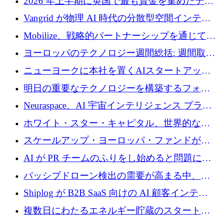
2026 年上半期に英国で最も資金を集めたテク
年を記念して、受講生の皆様に配当金が支給
ノロジー企業
Vangrid が物理 AI 時代の分散型空間インテリ
されました！
ジェンス ネットワークを構築するために 900
Mobilize、戦略的パートナーシップを通じて通
万ドルのシードを調達
信ソフトウェア会社を拡大するための投資部
ヨーロッパのテクノロジー週間総括: 週間取引
門を立ち上げる
額 8 億 7,800 万ユーロと 2026 年上半期の主要
ニューヨークに本社を置くAIスタートアップ
トレンド
Modal Labsがロンドンオフィスを開設
明日の重要なテクノロジーを構築するフォト
ニクスのスケールアップに対応する
Neuraspace、AI 宇宙インテリジェンス プラッ
トフォームの拡大に 1,560 万ユーロを投資
ホワイト・スター・キャピタル、世界的なス
タートアップをシリーズAからBまで支援する
スケールアップ・ヨーロッパ・ファンドが初
ために2億5,000万ドルのファンドIVを閉鎖
の投資を行い、Iceeyeの10億ユーロのラウンド
AI が PR チームのふりをし始めると問題にな
を共同主導
ります
パッシブドローン検出の需要が高まる中、
Monava が資金調達ラウンドを終了
Shiplog が B2B SaaS 向けの AI 顧客インテリ
ジェンスを構築するために 100 万ドルを調達
複数日にわたるエネルギー貯蔵のスタートア