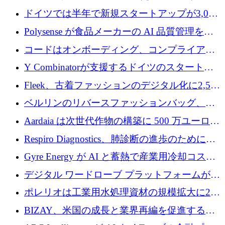
ロを調達
ンドで525万ポンドを獲得
ドイツでは半年で新規スタートアップが3,000
社という記録を目の当たりにし、涙を流すハ
Polysense が食品メーカーの AI 品質管理を拡
ンブルク
張するために 1,070 万ドルを調達
コードはオンボーディング、コンプライアン
ス、支払いを統合するために 640 万ポンドを
Y Combinatorが支援するドイツのスタートア
確保
ップFintoが340万ドルを調達、シリコンバレ
Fleek、古着ファッションのデジタル化に2,500
ーではなくミュンヘンを選んだと語る
万ドルを確保
ベルリンのリバースファッションバッグ、繊
維仕分け規模拡大に7桁の資金調達
Aardaia は次世代作物の構築に 500 万ユーロを
寄付
Respiro Diagnostics、肺診断の進歩のために
100 万ポンドを確保
Gyre Energy が AI と蓄熱で産業用冷却コスト
を削減するために 130 万ドルを調達
デジタル ワードローブ プラットフォームが
1,000 万人のユーザーに到達し、Whering が
ポレリオは工業用水処理資材の規模拡大に240
700 万ドルを獲得
万ユーロを確保
BIZAY、米国の成長と業界再編を促進するた
めに5,500万ドルを確保