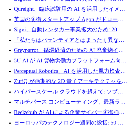
めに 58 万 5,000 ポンドを調達
タートアップ Wexler を買収
Qureight、臨床試験用の AI を活用したイメー
ジング プラットフォームを拡張するためにシ
英国の防衛スタートアップ Agon がドローン
リーズ B で 2,000 万ドルを確保
攻撃に対抗する仮想戦場を構築、3,000 万ドル
Sigvi、自動レンタカー事業拡大のため120万
を調達
ユーロを調達
「私たちはパランティアとはまったく異なる
会社です」とフランス人の「控えめな」後任
Greyparrot、循環経済のための AI 廃棄物イン
者は言う
テリジェンスを拡張するためにシリーズ B で
5U AI が AI 貨物労働力プラットフォーム向け
2,700 万ドルを確保
に 320 万ドルのプレシードを獲得
Perceptual Robotics、AI を活用した風力検査の
規模拡大に向けて 400 万ポンド以上を確保
ZuriQ が画期的な 2D 量子アーキテクチャを拡
張するために 2,550 万ドルを調達
ハイパースケール クラウドを超えて: ソブリ
ン コンピューティングに対する DFINITY の
マルチバース コンピューティング、最新ラウ
ビジョン
ンドで最大 5 億 7,000 万ドルを目標
Beelzebub が AI による企業サイバー防御強化
のために 300 万ユーロを調達
ヨーロッパのテクノロジー週間の総括: 50 以