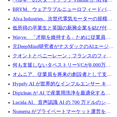
の可視化のために 50 万ユーロを調達
BRYM、ウェアラブルニューロフィードバッ
クプラットフォームの開発に65万ユーロを確
Alva Industries、次世代電気モーターの規模拡
保
大に 1,600 万ユーロを調達
低所得の卒業生と英国の新興企業を結び付け
るためにCommon Pathを開始
Wayve、「才能を維持する」ために従業員に
8,500万ドルの株式公開買い付けを実施
元DeepMind研究者がナスダックのAIエージェ
ントを拡張するためにCreandumの資金調達で
クオントとペニーレーン：フランスのフィン
記録を獲得
テックの友人と敵
何も支援しないタペストリーVCが8,000万ド
ルの資金を調達、ロンドン事務所を開設
オムニア、従業員を将来の創設者として支援
するために Firedrop でファンドを立ち上げる
Hypefy AI が世界的なインフルエンサー キャ
ンペーンを自動化するためにシリーズ A で
Digiclean が AI で産業用洗浄を最適化するた
720 万ドルを調達
めに 250 万ユーロを調達
Lucida AI、音声認識 AI の 700 万ドルのシー
ドラウンドを終了
Nomerra がプライベートマーケット運営を自