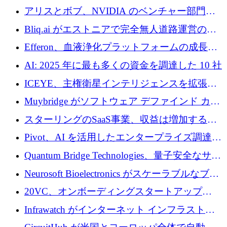
での完全無人道路運営を承認
を発電所に変えるために 2,360 万ドルを調達
アリスとボブ、NVIDIA のベンチャー部門か
らの投資でシリーズ B を拡大
Bliq.ai がエストニアで完全無人道路運営の承
認を獲得
Efferon、血液浄化プラットフォームの成長に
250万ユーロを確保
AI: 2025 年に最も多くの資金を調達した 10 社
ICEYE、主権衛星インテリジェンスを拡張す
るために 3 億ユーロの信用枠を確保
Muybridge がソフトウェア デファインド カメ
ラ テクノロジーを拡張するためにシリーズ A
スターリングのSaaS事業、収益は増加するも
で 1,600 万ドルを調達
グループ利益は減少
Pivot、AI を活用したエンタープライズ調達プ
ラットフォームを拡大するために 4,000 万ド
Quantum Bridge Technologies、量子安全なサイ
ルを調達
バーセキュリティ インフラストラクチャの拡
Neurosoft Bioelectronics がスケーラブルなブレ
張にシリーズ A で 800 万ドルを投入
イン コンピューター インターフェイスのため
20VC、オンボーディングスタートアップ
に 750 万ドルを調達
Prelude へのシリーズ A 投資で 2,000 万ドルを
Infrawatch がインターネット インフラストラ
リード
クチャ インテリジェンス向けに 300 万ドルの