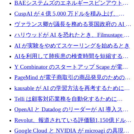
上の取引に 10 億ユーロ以上を投資
BAEシステムズのエネルギースピンアウト原
子力タービンが1500万ポンドの資金調達でス
CuspAI が 4 億 5,000 万ドルを積み上げ、
テルスから浮上
Resist.UA が 5,000 万ユーロの基金を立ち上
ヴァランス卿が議長を務める英国政府の AI タ
げ、DSIT が廃止される
スクフォースが発足
ハリウッドが AI を恐れたとき、Filmustage は
代わりにプリプロダクションに賭けました
AI が実験をやめてスケーリングを始めるとき
AIを利用して肺疾患の検査時間を短縮する英
国のヘルステック挑戦者が1900万ドルを獲得
Y Combinator のスタートアップ Scape が電子
メールを再考するために 320 万ドルを調達し
PageMind が電子商取引の商品発見のための
てステルスから浮上
AI を拡張するために 120 万ユーロを調達
kausable が AI の学習方法を再考するために
1,200 万ユーロを調達
Telli は顧客対応業務を自動化するために
1,500 万ドルのシードを確保
OpenAI と Datadog のリーダーが AI 導入スタ
ートアップ Arrakis を支援
Revolut、報道されている評価額1,150億ドルで
の新たな二次株式売却を確認
Google Cloud と NVIDIA が microagi の具現化