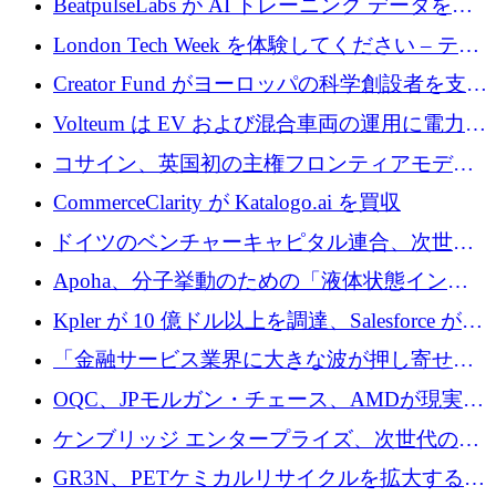
BeatpulseLabs が AI トレーニング データを拡
張するために 180 万ドルのプレシードを調達
London Tech Week を体験してください – テク
ノロジーがヨーロッパのイノベーションの未
Creator Fund がヨーロッパの科学創設者を支援
来を形作る場所
するために 5,600 万ドルを調達
Volteum は EV および混合車両の運用に電力を
供給するために 250 万ユーロを寄付
コサイン、英国初の主権フロンティアモデル
で業界の支援を確保
CommerceClarity が Katalogo.ai を買収
ドイツのベンチャーキャピタル連合、次世代
スタートアップの成長に向けて機関投資家へ
Apoha、分子挙動のための「液体状態インテ
の資本シフトを呼びかけ
リジェンス」を構築するために3,600万ドルを
Kpler が 10 億ドル以上を調達、Salesforce が
かけてステルス状態から出現
Contentful を買収、Built in Europe キャンペー
「金融サービス業界に大きな波が押し寄せて
ンを開始
いる」と「欧州初のAIネイティブ銀行」のボ
OQC、JPモルガン・チェース、AMDが現実世
スが語る
界のフィンテック・アプリケーションを探索
ケンブリッジ エンタープライズ、次世代のデ
するためにQuantum-AIデータセンターを立ち
ィープテック創設者向けにロンドンの出発点
GR3N、PETケミカルリサイクルを拡大するた
上げ