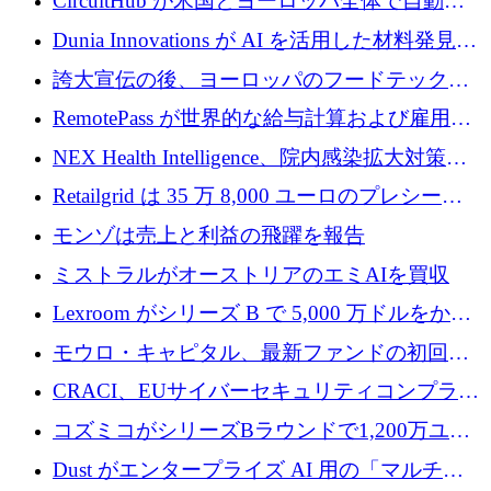
CircuitHub が米国とヨーロッパ全体で自動電
プレシードを確保
子機器製造を拡大するために 2,800 万ドルを
Dunia Innovations が AI を活用した材料発見を
調達
産業化するために 2 億 8,000 万ユーロのベル
誇大宣伝の後、ヨーロッパのフードテックセ
リン GigaLab を発表
クターはファンダメンタルズを中心に再構築
RemotePass が世界的な給与計算および雇用プ
中
ラットフォームを拡大するために 1,740 万ド
NEX Health Intelligence、院内感染拡大対策に
ルを調達
100万ユーロを確保
Retailgrid は 35 万 8,000 ユーロのプレシード
ラウンドで小売業のスプレッドシートをター
モンゾは売上と利益の飛躍を報告
ゲットにしています
ミストラルがオーストリアのエミAIを買収
Lexroom がシリーズ B で 5,000 万ドルをかけ
てヨーロッパ大陸法用の法律 AI を構築
モウロ・キャピタル、最新ファンドの初回ク
ローズで4億ドルを確保
CRACI、EUサイバーセキュリティコンプライ
アンスプラットフォームのために140万ユーロ
コズミコがシリーズBラウンドで1,200万ユー
を調達
ロを調達
Dust がエンタープライズ AI 用の「マルチプ