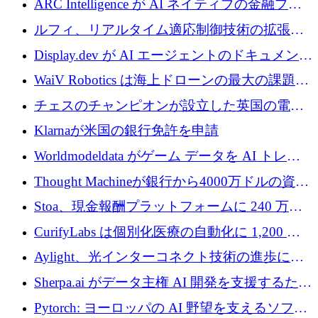
ARC Intelligence が AI ネイティブの金融プラ
ットフォームを拡大するために 400 万ユーロ
ルフィ、リアルタイム適応制御技術の拡張に
を調達
810万ポンドを確保
Display.dev が AI エージェントのドキュメント
コラボレーションを強化するために 47 万ユー
WaiV Robotics は海上ドローンの最大の課題の
ロを調達
1 つをどのように解決しているか
チェスのチャンピオンが設立した英国の電池
材料スタートアップ TaiSan が 465 万ポンドを
Klarnaが米国の銀行免許を申請
調達
Worldmodeldata がゲーム データを AI トレー
ニングに変えるために 700 万ポンドを獲得
Thought Machineが銀行から4000万ドルの資金
調達、年間収益1億ドルを突破
Stoa、現金報酬プラットフォームに 240 万ド
ルを確保
CurifyLabs は個別化医療の自動化に 1,200 万
ユーロを寄付
Aylight、光インターコネクト技術の進歩に向
けて450万ユーロのプレシードラウンドを終了
Sherpa.ai がデータ主権 AI 開発を支援するため
に 1,800 万ドルを調達
Pytorch: ヨーロッパの AI 野望を支えるソフト