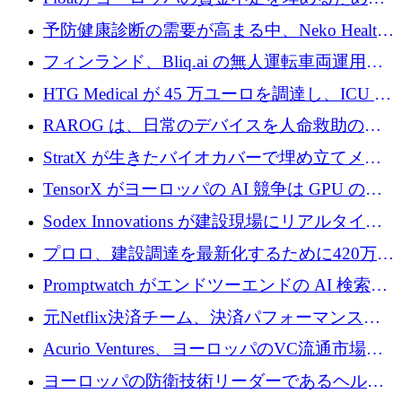
シリーズAで450万ユーロを調達
予防健康診断の需要が高まる中、Neko Health
が 7 億ドルを調達
フィンランド、Bliq.ai の無人運転車両運用を
認可
HTG Medical が 45 万ユーロを調達し、ICU の
尿モニタリングを自動化するための MDR 認
RAROG は、日常のデバイスを人命救助の救
証を獲得
助ビーコンに変えるために 16 万 2,000 ユーロ
StratX が生きたバイオカバーで埋め立てメタ
を確保
ン対策に 119 万ドルを調達
TensorX がヨーロッパの AI 競争は GPU の所
有者によって決まると考える理由
Sodex Innovations が建設現場にリアルタイム
のインテリジェンスをもたらすために 400 万
プロロ、建設調達を最新化するために420万ポ
ユーロを確保
ンドを調達
Promptwatch がエンドツーエンドの AI 検索最
適化プラットフォームを拡張するために 600
元Netflix決済チーム、決済パフォーマンスプ
万ユーロを調達
ラットフォームNopanのためにこれまでに720
Acurio Ventures、ヨーロッパのVC流通市場の
万ユーロを調達
流動性を解放するために1億1,500万ユーロの
ヨーロッパの防衛技術リーダーであるヘルシ
ファンドを立ち上げる