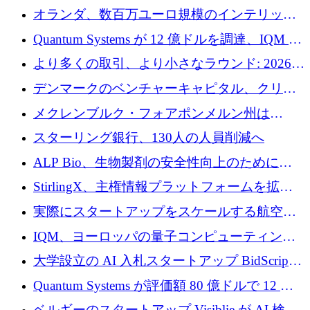
ウェア層
オランダ、数百万ユーロ規模のインテリック
との提携で軍用ドローンにソフトウェアファ
Quantum Systems が 12 億ドルを調達、IQM が
ースト戦略を採用
米国の主要取引所で初の欧州量子企業とな
より多くの取引、より小さなラウンド: 2026
る、6 月に欧州のスタートアップ資金調達
年 6 月に欧州のスタートアップ資金調達
デンマークのベンチャーキャピタル、クリメ
ンタム・キャピタルが気候変動対策ハードウ
メクレンブルク・フォアポンメルン州は
ェア投資として初回クローズで6,000万ユーロ
Nextcloud を州全体に展開し、オープンソース
スターリング銀行、130人の人員削減へ
を確保
戦略を拡大
ALP Bio、生物製剤の安全性向上のために
Venture Kick から 16 万 1,000 ユーロを調達
StirlingX、主権情報プラットフォームを拡張
するためにシリーズ A で 2,000 万ドルを確保
実際にスタートアップをスケールする航空イ
ノベーション モデルを学ぶ
IQM、ヨーロッパの量子コンピューティング
企業として初めて米国の主要取引所に上場
大学設立の AI 入札スタートアップ BidScript
がプレシード資金総額 100 万ドルを突破
Quantum Systems が評価額 80 億ドルで 12 億
ドルを調達
ベルギーのスタートアップ Visiblie が AI 検索