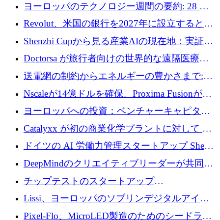
ングは、180億ドルの評価額で18億ドルのシリ
ヨーロッパのテクノロジー週間の要約: 28 億
ーズEを確保
ユーロを超える 70 以上のテクノロジー資金調
Revolut、米国の銀行を2027年に設立すると米
達取引
国の社長が語る
Shenzhi Cupから見る産業AIの現在地：実証と
産業実装への道筋
Doctorsa が旅行者向けの世界的な遠隔医療プ
ラットフォームを拡大するために 100 万ユー
送電網の制約からエネルギーの豊かさまで:
ロを調達
Envision の Gobi X がヨーロッパの AI の未来
Nscaleが14億ドルを確保、Proxima Fusionが4
にどのように貢献できるか
億1,100万ユーロを獲得、Invest EuropeはVCの
ヨーロッパへの投資：ベンチャーキャピタル
回復を見込む
が過去2番目に高い水準に到達
Catalyxx が初の商業化学プラントに対して EU
から 2,000 万ユーロ以上の支援を獲得
ドイツの AI 労働力管理スタートアップ Sherpa
がプレシードで 220 万ドルを調達
DeepMindのクリエイティブリーダーが共同設
立したAIライティングのスタートアップが
チップテストのスタートアップ
1,300万ドルのシード投資を調達
QuantumDiamondsが株式資金で1,500万ユーロ
Lissi、ヨーロッパのソブリンデジタルアイデ
を調達
ンティティの未来を推進するために350万ユー
Pixel-Flo、MicroLED製造のためのシードラウ