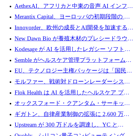
を構築
めにシリーズBで1,550万ユーロを調達
AethexAI、アフリカと中東の音声 AI インフラ
ストラクチャを構築するために 300 万ドルを
Merantix Capital、ヨーロッパの初期段階の AI
調達
スタートアップ向けに 1 億 300 万ユーロのフ
Innovorder、欧州の成長とAI開発を加速するた
ァンドを立ち上げる
めに2,000万ユーロを確保
New Dawn Bio が養殖木材のプレシードラウン
ドで 210 万ユーロを調達
Kodesage が AI を活用したレガシー ソフトウ
ェアの最新化のために 660 万ドルを調達
Semble がヘルスケア管理プラットフォームを
拡大するためにシリーズ C で 3,000 万ポンド
EU、テクノロジー主権パッケージは「国民の
を調達
保護」に関するものだと発言
モルファー、戦術対ドローンレーダーシステ
ムを最前線に近づけるために150万ユーロを調
Flok Health は AI を活用したヘルスケア プラ
達
ットフォームの成長に 1,250 万ドルを投資
オックスフォード・クアンタム・サーキット
が「成人向け」2億6,000万ポンドの資金調達
ギガトン、自律産業制御の拡張に 2,600 万ド
ラウンドを獲得
ルを調達
Upstream が 300 万ドルを調達し、YC と
Xavier Niel が支援する共同 AI 受信箱を立ち上
Quobly、シリコン量子コンピューティングの