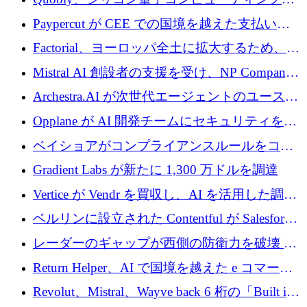
げる
商用化のためにシリーズ A で 1 億 1,500 万ユ
Paypercut が CEE での国境を越えた支払いを
ーロを調達
拡大するために 500 万ユーロを確保
Factorial、ヨーロッパ全土に拡大するため、25
億ドルの評価額で1億5,000万ドルのシリーズD
Mistral AI 創設者の支援を受け、NP Company
を調達
がエンジニアリング向け AI を推進するために
Archestra.AI が次世代エージェントのユースケ
600 万ユーロのプレシードを確保
ースを実現するために 1,000 万ドルを調達
Opplane が AI 開発チームにセキュリティをも
たらすために 450 万ユーロを調達
ベイショアがコンプライアンスルールをコー
ド化するために800万ドルを調達
Gradient Labs が新たに 1,300 万ドルを調達
Vertice が Vendr を買収し、AI を活用した調達
インテリジェンス プラットフォームを構築
ベルリンに設立された Contentful が Salesforce
に買収される
レーダーのギャップが西側の防衛力を破壊 —
そしてベルリンのチップスタートアップがそ
Return Helper、AI で国境を越えた e コマース
れを埋める
の返品を利益に変えるシリーズ A で 400 万ド
Revolut、Mistral、Wayve back 6 桁の「Built in
ルを調達