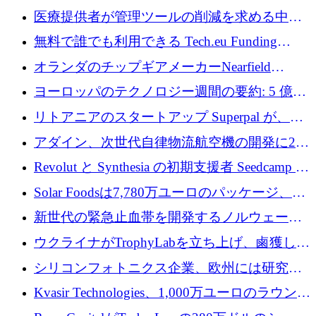
保
送量が 1 年で 10 倍に増加し、400 万ユーロの
医療提供者が管理ツールの削減を求める中、
利益を獲得
a16z が Prosper AI を 3,000 万ドルで支援
無料で誰でも利用できる Tech.eu Funding
Explorer のご紹介
オランダのチップギアメーカーNearfield
Instrumentsが3億8,000万ドルを調達
ヨーロッパのテクノロジー週間の要約: 5 億
8,500 万ユーロを超える 60 以上のテクノロジ
リトアニアのスタートアップ Superpal が、
ー資金調達取引
Slack 内に構築された AI コワーカー プラット
アダイン、次世代自律物流航空機の開発に250
フォームのために 50 万ユーロを調達
万ユーロを確保
Revolut と Synthesia の初期支援者 Seedcamp が
3 億 2,000 万ドルを調達、米国に投資
Solar Foodsは7,780万ユーロのパッケージ、5
億ユーロの防衛および二重用途成長基金EDM
新世代の緊急止血帯を開発するノルウェーの
を開始、ヨーロッパのシリコンフォトニクス
スタートアップ企業を紹介する
ウクライナがTrophyLabを立ち上げ、鹵獲した
に警告
ロシア兵器を戦場の研究開発プラットフォー
シリコンフォトニクス企業、欧州には研究を
ムに変える
商業的に成功させるためのインフラが不足し
Kvasir Technologies、1,000万ユーロのラウンド
ていると警告
で成長を促進