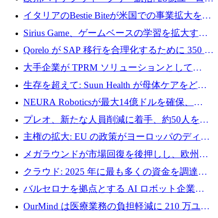
に到達
取引と5月のハイライト
イタリアのBestie Biteが米国での事業拡大を加
速するために150万ユーロを調達
Sirius Game、ゲームベースの学習を拡大する
ために 130 万ユーロの資金調達を完了
Qorelo が SAP 移行を合理化するために 350 万
ドルを調達
大手企業が TPRM ソリューションとして
Vanta を選択する理由
生存を超えて: Suun Health が母体ケアをどの
ように再考しているか
NEURA Roboticsが最大14億ドルを確保、
Bending Spoonsが米国IPOを申請、英国首相が
プレオ、新たな人員削減に着手、約50人を解
4億ポンドのチップ計画を発表
雇
主権の拡大: EU の政策がヨーロッパのディー
プテック戦略をどのように再構築しているか
メガラウンドが市場回復を後押しし、欧州の
ハイテク資金調達は5月に105億ユーロに回復
クラウド: 2025 年に最も多くの資金を調達し
た 10 社
バルセロナを拠点とする AI ロボット企業
Theker が 8,500 万ドルを調達
OurMind は医療業務の負担軽減に 210 万ユー