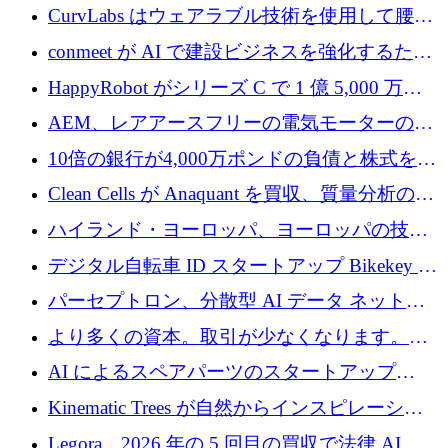
ップ、Ore Energy が新たな投資ラウンドで
CurvLabs はウェアラブル技術を使用して腰痛
4,300 万ドルを獲得
治療をどのように再考しているか
conmeet が AI で建設ビジネスを強化するため
に 600 万ユーロを調達
HappyRobot がシリーズ C で 1 億 5,000 万ド
ルを獲得し、企業運営向けにエージェント AI
AEM、レアアースフリーの電気モーターの革
を拡張
新を加速するために1,600万ポンドを確保
10倍の銀行が4,000万ポンドの負債と株式を調
達
Clean Cells が Anaquant を買収、質量分析の専
門知識によるバイオ医薬品の品質管理を拡大
ハイランド・ヨーロッパ、ヨーロッパの技術
規模拡大を支援するために11億ユーロのファ
デジタル自転車 ID スタートアップ Bikekey が
ンドVIを閉鎖
TÖNNJES への投資を確保
パーセプトロン、分散型 AI データ ネットワ
ークの構築に 650 万ドルを調達
より多くの資本。取引が少なくなります。
2026 年上半期がヨーロッパのテクノロジーに
AI によるスペアパーツのスタートアップ
ついて語ること
Intropy が 1,100 万ドルを調達
Kinematic Trees が自然からインスピレーショ
ンを得たロボット ソフトウェアを拡張するた
Legora、2026 年の 5 回目の買収で法律 AI ス