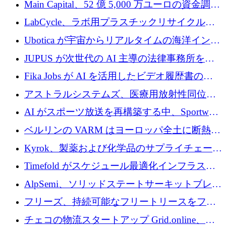
Main Capital、52 億 5,000 万ユーロの資金調達
でエンタープライズ ソフトウェアの開発を倍
LabCycle、ラボ用プラスチックリサイクルシ
増
ステムを商業化し、焼却廃棄物を削減するた
Ubotica が宇宙からリアルタイムの海洋インテ
めに43万ポンドを確保
リジェンスを拡張するために 1,100 万ドルを
JUPUS が次世代の AI 主導の法律事務所を強
調達
化するために 1,300 万ユーロを調達
Fika Jobs が AI を活用したビデオ履歴書のた
めに 400 万ドルを調達
アストラルシステムズ、医療用放射性同位元
素の世界的な不足に対処するために2,300万ポ
AI がスポーツ放送を再構築する中、Sportway
ンドを調達
が 2,000 万ユーロを調達
ベルリンの VARM はヨーロッパ全土に断熱材
を拡張するために 1,750 万ユーロを投資
Kyrok、製薬および化学品のサプライチェーン
に AI を導入するために 310 万ユーロを確保
Timefold がスケジュール最適化インフラスト
ラクチャを拡張するためにシリーズ A で
AlpSemi、ソリッドステートサーキットブレー
1,300 万ドルを調達
カー技術の進歩のために1,700万ユーロを調達
フリーズ、持続可能なフリートリースをフラ
ンス全土に拡大するために1,300万ユーロを確
チェコの物流スタートアップ Grid.online、配