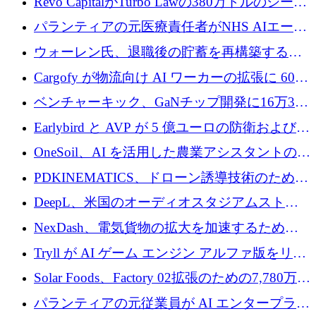
Revo CapitalがTurbo Lawの380万ドルのシード
ラウンドを主導し、訴訟プラットフォームを
パランティアの元医療責任者がNHS AIエージ
拡大
ェントの立ち上げに1,000万ポンドを調達
ウォーレン氏、退職後の貯蓄を再構築するた
めに1,000万ユーロを調達
Cargofy が物流向け AI ワーカーの拡張に 600
万ドルを獲得
ベンチャーキック、GaNチップ開発に16万3千
ユーロでMinisaを支援
Earlybird と AVP が 5 億ユーロの防衛および二
重用途の成長基金である E2D を立ち上げる
OneSoil、AI を活用した農業アシスタントの拡
大に​​ 100 万ユーロを確保
PDKINEMATICS、ドローン誘導技術のために
200 万ユーロを調達
DeepL、米国のオーディオスタジアムストリ
ーミング事業Mixhaloを買収
NexDash、電気貨物の拡大を加速するために
EIT Urban Mobilityから250万ユーロを確保
Tryll が AI ゲーム エンジン アルファ版をリリ
ースし、60 万ドルのプレシード資金を確保
Solar Foods、Factory 02拡張のための7,780万ユ
ーロの資金調達パッケージを獲得
パランティアの元従業員が AI エンタープライ