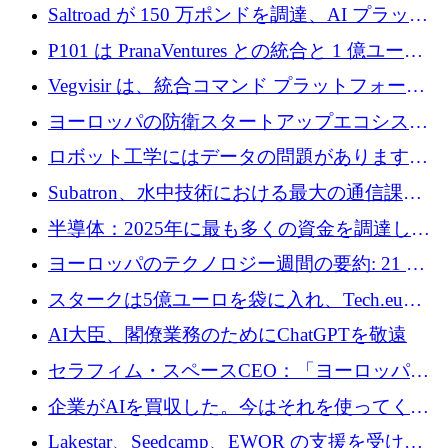
動化するために 200 万ドルを調達
Saltroad が 150 万ポンドを調達、AI プラット
フォーム Ogma を買収して子ども向け言語療
P101 は PranaVentures との統合と 1 億ユーロ
法を拡大
のファンドによりシード投資に拡大
Vegvisir は、統合コマンド プラットフォーム
を通じて関連する無人システムを接続するた
ヨーロッパの防衛スタートアップエコシステ
めの資金を調達します
ムとなったハッカソン
ロボット工学にはデータの問題があります。
Macrodata Labs はそれを解決したいと考えて
Subatron、水中技術における最大の通信課題
います
の 1 つに取り組むために 16 万 2,000 ユーロを
半導体：2025年に最も多くの資金を調達した
確保
10社
ヨーロッパのテクノロジー週間の要約: 21 億
ユーロの取引と Tech.eu Funding Explorer
スタークは5億ユーロを袋に入れ、Tech.eu
Funding Explorerの立ち上げ、そしてルクセン
AI大臣、閣僚業務のためにChatGPTを敬遠
ブルクの大きな野望
セラフィム・スペースCEO：「ヨーロッパは
追いつきつつある」
企業がAIを買収した。今はそれを使ってくれ
る人々が必要です
Lakestar、Seedcamp、EWOR の支援を受け、