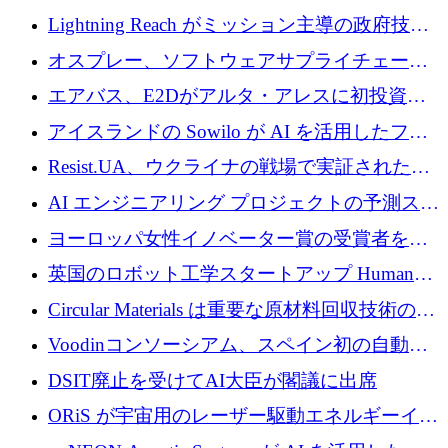
された AI の野望を推進
Lightning Reach がミッション主導の政府技術
グループとしてポートフォリオを拡大し ETG
オスプレー、ソフトウェアサプライチェーン
に買収
攻撃を阻止するために265万ドルを確保
エアバス、E2Dがアルタ・アレスに初投資、
欧州防衛技術ファンドに5億ユーロを拠出
アイスランドの Sowilo が AI を活用したファ
ッション製品インテリジェンス プラットフォ
Resist.UA、ウクライナの戦場で実証された防
ームを拡大するためにプレシードを調達
衛技術を拡大するために5,000万ユーロの欧州
AI エンジニアリング プロジェクトの予測スタ
基金を立ち上げる
ートアップ Cascade が a16z アクセラレータか
ヨーロッパ女性イノベーター賞の受賞者を紹
らの支援を獲得
介します
英国のロボット工学スタートアップ Humanoid
がシリーズ A 1 億 5,200 万ドルで評価額 13 億
Circular Materials は重要な原材料回収技術の拡
5,000 万ドルに到達
張に 1,180 万ユーロを確保
Voodinコンソーシアム、スペイン初の自動木
製ブレード工場の建設にEU補助金4,800万ユ
DSIT廃止を受けてAI大臣が閣議に出席
ーロを確保
ORiS が宇宙用のレーザー駆動エネルギーイン
フラの構築に 500 万ユーロを調達