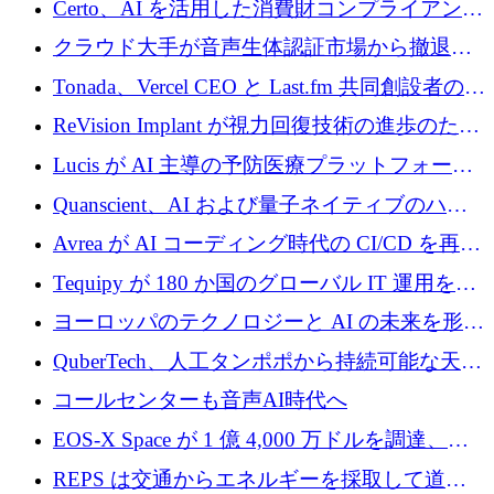
Certo、AI を活用した消費財コンプライアンス
Improbable から 200 万ドルを調達
プラットフォームのために 400 万ドルを調達
クラウド大手が音声生体認証市場から撤退す
るなか、Voxmindが54万6,000ポンドのプレシ
Tonada、Vercel CEO と Last.fm 共同創設者の支
ード資金を調達
援を受けてステルス撤退
ReVision Implant が視力回復技術の進歩のため
に 400 万ユーロを確保
Lucis が AI 主導の予防医療プラットフォーム
を拡大するためにシリーズ A で 2,000 万ドル
Quanscient、AI および量子ネイティブのハー
を調達
ドウェア エンジニアリングを推進するために
Avrea が AI コーディング時代の CI/CD を再発
1,000 万ユーロを調達
明するために 470 万ドルをかけてステルスか
Tequipy が 180 か国のグローバル IT 運用を自
ら浮上
動化するために 300 万ユーロ以上を調達
ヨーロッパのテクノロジーと AI の未来を形作
る: イノベーション リーダーが Nexus
QuberTech、人工タンポポから持続可能な天然
Luxembourg 2026 に集まる理由
ゴムを開発するために 340 万ポンドを調達
コールセンターも音声AI時代へ
EOS-X Space が 1 億 4,000 万ドルを調達、
Mistral が Emmi AI を買収、Bliq がエストニア
REPS は交通からエネルギーを採取して道路