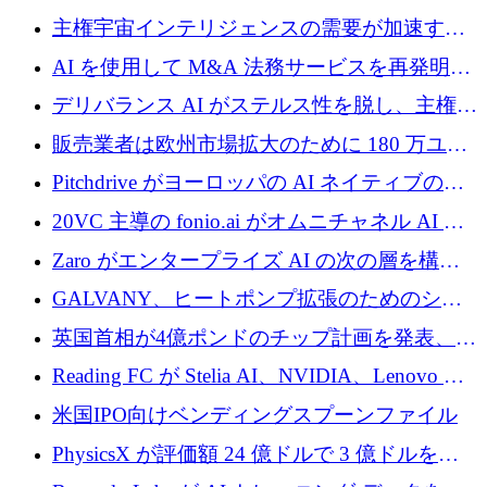
レシード資金を獲得
埋めるために設計された重量物運搬用eVTOL
主権宇宙インテリジェンスの需要が加速する
であるVictorを発表
中、ICEYEは評価額100億ユーロ以上で4億
AI を使用して M&A 法務サービスを再発明す
5,000万ユーロを調達
るために 110 万ユーロを適切に確保
デリバランス AI がステルス性を脱し、主権の
あるエンタープライズ AI を強化
販売業者は欧州市場拡大のために 180 万ユー
ロを確保
Pitchdrive がヨーロッパの AI ネイティブの創
業者を支援するために 6,000 万ユーロを調達
20VC 主導の fonio.ai がオムニチャネル AI プ
ラットフォームのために 1,700 万ドルを調達
Zaro がエンタープライズ AI の次の層を構築
するために 510 万ドルを獲得
GALVANY、ヒートポンプ拡張のためのシー
ドラウンドで1,000万ユーロを確保
英国首相が4億ポンドのチップ計画を発表、英
国の新興企業は「ここで拡大」し「ここに留
Reading FC が Stelia AI、NVIDIA、Lenovo と
まる」
協力して AI Center of Excellence を立ち上げ
米国IPO向けベンディングスプーンファイル
PhysicsX が評価額 24 億ドルで 3 億ドルを調
達