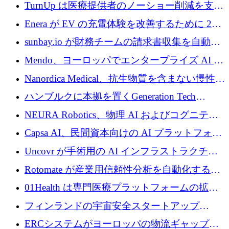
ロを寄付
TurnUp は医療提供者のノーショー削減を支援
するために 200 万ユーロを調達
Enera が EV の充電体験を改善するために 200
万ドルを調達
sunbay.io が財務チームの請求書収集を自動化
するために 55 万ユーロを調達
Mendo、ヨーロッパでエンタープライズ AI 導
入を拡大するために 1,200 万ユーロを確保
Nanordica Medical、抗生物質を含まない慢性創
傷治療薬を市場に投入するために 160 万ユー
ハンブルクに本拠を置くGeneration Tech
ロを調達
Partnersが5,000万ユーロのAIロールアップファ
NEURA Robotics、物理 AI およびコグニティ
ンドを立ち上げ
ブ ロボティクス プラットフォームを拡張する
Capsa AI、民間資本向けの AI プラットフォー
ためにシリーズ C で最大 14 億ドルを確保
ムを拡大するために 1,800 万ドルを調達
Uncovr が手術用の AI インフラストラクチャ
を構築するために 700 万ドルを調達
Rotomate が産業用信頼性分析を自動化するた
めに 210 万ユーロを調達
01Health は専門医療プラットフォームの拡大
に 1,500 万ドルを確保
フィンランドの宇宙安全スタートアップ
Aavuus が、スペースデブリ追跡に取り組むプ
ERCシステムがヨーロッパの物流ギャップを