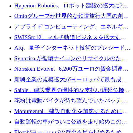
専用の初のシーケンスラボを開設
Hyperion Robotics、ロボット建設の拡大に740
万ドルを確保
Omioグループが世界的な鉄道旅行大国の創設
を目指してRail Europeを買収
アプライド コンピューティング、エネルギー
向け基盤 AI の拡張に 2,000 万ドルを調達
SWISSto12、マルチ軌道ビジネスを拡大する
ためにシリーズCで7,000万ドルを調達
Arq、量子インターネット技術のプレシードと
して140万ドルを確保
Syntetica が循環ナイロンのリサイクルのため
にシリーズ A で 3,000 万ドルを調達
Norrsken Evolve、6,200万ユーロの資金調達
後、アムステルダムに根を張る
新興企業の規模拡大がヨーロッパで最も成功
した創業者を生み出す、アントラー氏が発見
Saible、建設業界の慢性的な支払い遅延危機に
対処するために 290 万ポンドを調達
花粉は電動バイクが待ち望んでいたバッテリ
ー交換ネットワークを構築している
Monumental、建設自動化を加速するためにシ
リーズ B で 3,200 万ドルを確保
自動運転の車がついに公道を走り始めこの国
が世界をリードしようとしている
Floatがヨーロッパの資金不足を埋めるために