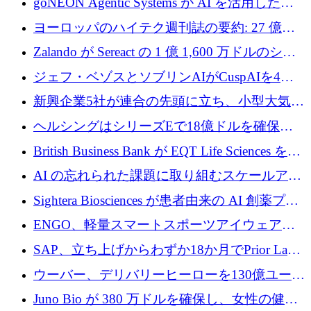
goNEON Agentic Systems が AI を活用したイ
ンフラ計画を加速するために 16 万ユーロを確
ヨーロッパのハイテク週刊誌の要約: 27 億ユ
保
ーロを超える 60 以上のハイテク資金調達取引
Zalando が Sereact の 1 億 1,600 万ドルのシリ
ーズ B に参加し、AI を活用した倉庫自動化を
ジェフ・ベゾスとソブリンAIがCuspAIを4億
加速
5,000万ドルの資金調達で支援
新興企業5社が連合の先頭に立ち、小型大気質
センサーをEUのクリーンエア政策の中心に据
ヘルシングはシリーズEで18億ドルを確保、
える
ウーバーはデリバリー・ヒーローを130億ユー
British Business Bank が EQT Life Sciences を
ロの契約で買収、レボルトは2027年に米国の
2,500 万ユーロのコミットメントで支援
AI の忘れられた課題に取り組むスケールアッ
銀行を立ち上げる
プを実現: カメラロール
Sightera Biosciences が患者由来の AI 創薬プラ
ットフォームを拡大するために 300 万ユーロ
ENGO、軽量スマートスポーツアイウェアの
のプレシードをクローズ
進歩のために510万ユーロを調達
SAP、立ち上げからわずか18か月でPrior Labs
を10億ユーロ以上の契約で買収
ウーバー、デリバリーヒーローを130億ユーロ
の契約で買収、99か国にまたがるプラットフ
Juno Bio が 380 万ドルを確保し、女性の健康
ォームを構築