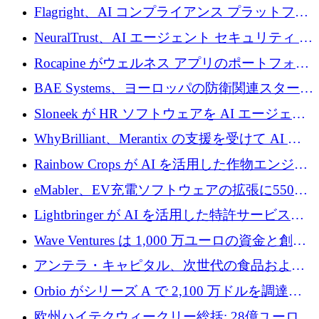
ズ スタートアップの Conduct に 6,000 万ドル
Flagright、AI コンプライアンス プラットフォ
を調達
ームを拡張するためにシリーズ A で 1,250 万
NeuralTrust、AI エージェント セキュリティ プ
ドルを確保
ラットフォームの拡張に 2,000 万ドルを調達
Rocapine がウェルネス アプリのポートフォリ
オを拡大するためにシリーズ A で 1,300 万ド
BAE Systems、ヨーロッパの防衛関連スタート
ルを調達
アップの規模拡大を支援するために 5,000 万
Sloneek が HR ソフトウェアを AI エージェン
ユーロの支援を開始
トに変えるために 600 万ドルを調達
WhyBrilliant、Merantix の支援を受けて AI 求
人マッチングを拡大するために 100 万ユーロ
Rainbow Crops が AI を活用した作物エンジニ
を調達
アリングを拡張するために 970 万ユーロを調
eMabler、EV充電ソフトウェアの拡張に550万
達
ユーロを確保
Lightbringer が AI を活用した特許サービスを
拡大するために 1,000 万ドルを調達
Wave Ventures は 1,000 万ユーロの資金と創設
者補助金で 10 周年を迎える
アンテラ・キャピタル、次世代の食品および
アグリテクノロジーのイノベーションを支援
Orbio がシリーズ A で 2,100 万ドルを調達、
するファンド III の初回クローズ額が 1 億ドル
AI 労働力管理を世界の最前線の労働者に提供
欧州ハイテクウィークリー総括: 28億ユーロの