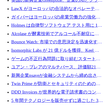
英国の新興企業Greenpixie、企業のAIとクラウ
するシリーズ B で 4,000 万ドルを調達
ドのエネルギー無駄を削減するために470万ポ
LawX がヨーロッパの合法的なオペレーティ
ンドを調達
ング システムを構築するために 750 万ユーロ
ガイバーはヨーロッパの産業労働力の強化に
を調達
貢献するために 140 万ユーロを獲得
Holmes は自律型ソフトウェア テスト用に 110
万ユーロのプレシードを提供して開始
Alcolase が酵素技術でアルコール不耐症に取
り組むために 150 万ユーロを調達
Bounce Watch: 市場での意思決定を迅速化する
ためのインテリジェンス層を構築する
Isomorphic Labs が 21 億ドルを獲得、Keel の
ネオバンク後の軸、ポーランドのソフトウェ
ゲームの不正行為問題に取り組むスタートア
ア進化
ップを紹介する
ユアン・ブレアのマルチバース、評価額21億
ドルで7,000万ドルを調達
新興企業nsaveが金融システムから締め出され
たシリア人に国際銀行アクセスをもたらす
Twin Prime が防衛とセキュリティのためのフ
ロンティア AI モデルを構築するために 1,000
DDD Invoices が世界的な電子請求書のコンプ
万ドルのプレシードを獲得
ライアンスを簡素化するために 131 万ユーロ
5 年間テクノロジーを販売せずに過ごした 3D
を調達