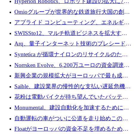
Hyperion Robotics、ロボット建設の拡大に740
万ドルを確保
Omioグループが世界的な鉄道旅行大国の創設
を目指してRail Europeを買収
アプライド コンピューティング、エネルギー
向け基盤 AI の拡張に 2,000 万ドルを調達
SWISSto12、マルチ軌道ビジネスを拡大する
ためにシリーズCで7,000万ドルを調達
Arq、量子インターネット技術のプレシードと
して140万ドルを確保
Syntetica が循環ナイロンのリサイクルのため
にシリーズ A で 3,000 万ドルを調達
Norrsken Evolve、6,200万ユーロの資金調達
後、アムステルダムに根を張る
新興企業の規模拡大がヨーロッパで最も成功
した創業者を生み出す、アントラー氏が発見
Saible、建設業界の慢性的な支払い遅延危機に
対処するために 290 万ポンドを調達
花粉は電動バイクが待ち望んでいたバッテリ
ー交換ネットワークを構築している
Monumental、建設自動化を加速するためにシ
リーズ B で 3,200 万ドルを確保
自動運転の車がついに公道を走り始めこの国
が世界をリードしようとしている
Floatがヨーロッパの資金不足を埋めるために