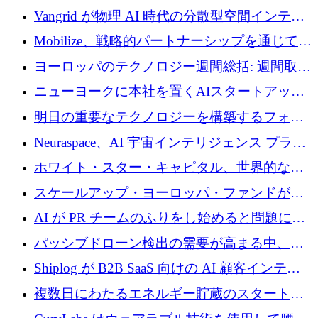
Vangrid が物理 AI 時代の分散型空間インテリ
ジェンス ネットワークを構築するために 900
Mobilize、戦略的パートナーシップを通じて通
万ドルのシードを調達
信ソフトウェア会社を拡大するための投資部
ヨーロッパのテクノロジー週間総括: 週間取引
門を立ち上げる
額 8 億 7,800 万ユーロと 2026 年上半期の主要
ニューヨークに本社を置くAIスタートアップ
トレンド
Modal Labsがロンドンオフィスを開設
明日の重要なテクノロジーを構築するフォト
ニクスのスケールアップに対応する
Neuraspace、AI 宇宙インテリジェンス プラッ
トフォームの拡大に 1,560 万ユーロを投資
ホワイト・スター・キャピタル、世界的なス
タートアップをシリーズAからBまで支援する
スケールアップ・ヨーロッパ・ファンドが初
ために2億5,000万ドルのファンドIVを閉鎖
の投資を行い、Iceeyeの10億ユーロのラウンド
AI が PR チームのふりをし始めると問題にな
を共同主導
ります
パッシブドローン検出の需要が高まる中、
Monava が資金調達ラウンドを終了
Shiplog が B2B SaaS 向けの AI 顧客インテリ
ジェンスを構築するために 100 万ドルを調達
複数日にわたるエネルギー貯蔵のスタートア
ップ、Ore Energy が新たな投資ラウンドで