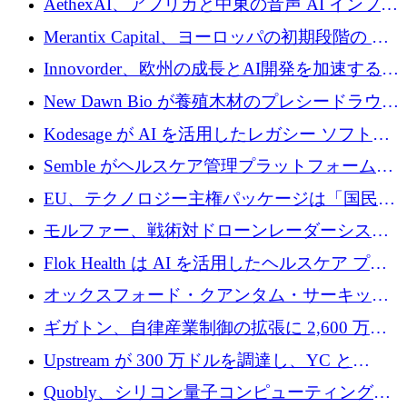
AethexAI、アフリカと中東の音声 AI インフラ
ストラクチャを構築するために 300 万ドルを
Merantix Capital、ヨーロッパの初期段階の AI
調達
スタートアップ向けに 1 億 300 万ユーロのフ
Innovorder、欧州の成長とAI開発を加速するた
ァンドを立ち上げる
めに2,000万ユーロを確保
New Dawn Bio が養殖木材のプレシードラウン
ドで 210 万ユーロを調達
Kodesage が AI を活用したレガシー ソフトウ
ェアの最新化のために 660 万ドルを調達
Semble がヘルスケア管理プラットフォームを
拡大するためにシリーズ C で 3,000 万ポンド
EU、テクノロジー主権パッケージは「国民の
を調達
保護」に関するものだと発言
モルファー、戦術対ドローンレーダーシステ
ムを最前線に近づけるために150万ユーロを調
Flok Health は AI を活用したヘルスケア プラ
達
ットフォームの成長に 1,250 万ドルを投資
オックスフォード・クアンタム・サーキット
が「成人向け」2億6,000万ポンドの資金調達
ギガトン、自律産業制御の拡張に 2,600 万ド
ラウンドを獲得
ルを調達
Upstream が 300 万ドルを調達し、YC と
Xavier Niel が支援する共同 AI 受信箱を立ち上
Quobly、シリコン量子コンピューティングの