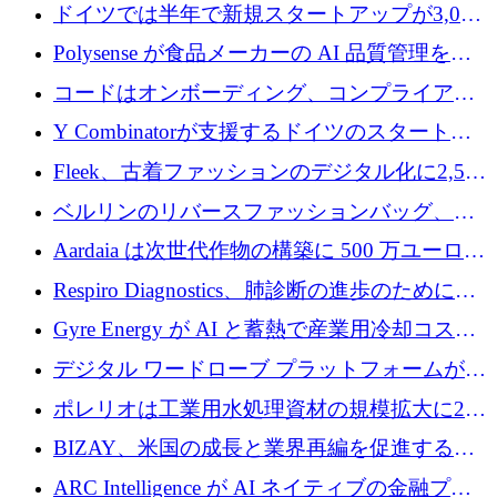
ンドで525万ポンドを獲得
ドイツでは半年で新規スタートアップが3,000
社という記録を目の当たりにし、涙を流すハ
Polysense が食品メーカーの AI 品質管理を拡
ンブルク
張するために 1,070 万ドルを調達
コードはオンボーディング、コンプライアン
ス、支払いを統合するために 640 万ポンドを
Y Combinatorが支援するドイツのスタートア
確保
ップFintoが340万ドルを調達、シリコンバレ
Fleek、古着ファッションのデジタル化に2,500
ーではなくミュンヘンを選んだと語る
万ドルを確保
ベルリンのリバースファッションバッグ、繊
維仕分け規模拡大に7桁の資金調達
Aardaia は次世代作物の構築に 500 万ユーロを
寄付
Respiro Diagnostics、肺診断の進歩のために
100 万ポンドを確保
Gyre Energy が AI と蓄熱で産業用冷却コスト
を削減するために 130 万ドルを調達
デジタル ワードローブ プラットフォームが
1,000 万人のユーザーに到達し、Whering が
ポレリオは工業用水処理資材の規模拡大に240
700 万ドルを獲得
万ユーロを確保
BIZAY、米国の成長と業界再編を促進するた
めに5,500万ドルを確保
ARC Intelligence が AI ネイティブの金融プラ