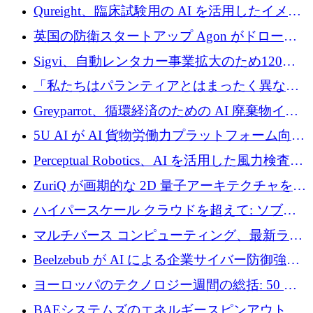
タートアップ Wexler を買収
Qureight、臨床試験用の AI を活用したイメー
ジング プラットフォームを拡張するためにシ
英国の防衛スタートアップ Agon がドローン
リーズ B で 2,000 万ドルを確保
攻撃に対抗する仮想戦場を構築、3,000 万ドル
Sigvi、自動レンタカー事業拡大のため120万
を調達
ユーロを調達
「私たちはパランティアとはまったく異なる
会社です」とフランス人の「控えめな」後任
Greyparrot、循環経済のための AI 廃棄物イン
者は言う
テリジェンスを拡張するためにシリーズ B で
5U AI が AI 貨物労働力プラットフォーム向け
2,700 万ドルを確保
に 320 万ドルのプレシードを獲得
Perceptual Robotics、AI を活用した風力検査の
規模拡大に向けて 400 万ポンド以上を確保
ZuriQ が画期的な 2D 量子アーキテクチャを拡
張するために 2,550 万ドルを調達
ハイパースケール クラウドを超えて: ソブリ
ン コンピューティングに対する DFINITY の
マルチバース コンピューティング、最新ラウ
ビジョン
ンドで最大 5 億 7,000 万ドルを目標
Beelzebub が AI による企業サイバー防御強化
のために 300 万ユーロを調達
ヨーロッパのテクノロジー週間の総括: 50 以
上の取引に 10 億ユーロ以上を投資
BAEシステムズのエネルギースピンアウト原