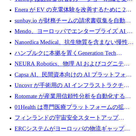
するために 200 万ユーロを調達
Enera が EV の充電体験を改善するために 200
万ドルを調達
sunbay.io が財務チームの請求書収集を自動化
するために 55 万ユーロを調達
Mendo、ヨーロッパでエンタープライズ AI 導
入を拡大するために 1,200 万ユーロを確保
Nanordica Medical、抗生物質を含まない慢性創
傷治療薬を市場に投入するために 160 万ユー
ハンブルクに本拠を置くGeneration Tech
ロを調達
Partnersが5,000万ユーロのAIロールアップファ
NEURA Robotics、物理 AI およびコグニティ
ンドを立ち上げ
ブ ロボティクス プラットフォームを拡張する
Capsa AI、民間資本向けの AI プラットフォー
ためにシリーズ C で最大 14 億ドルを確保
ムを拡大するために 1,800 万ドルを調達
Uncovr が手術用の AI インフラストラクチャ
を構築するために 700 万ドルを調達
Rotomate が産業用信頼性分析を自動化するた
めに 210 万ユーロを調達
01Health は専門医療プラットフォームの拡大
に 1,500 万ドルを確保
フィンランドの宇宙安全スタートアップ
Aavuus が、スペースデブリ追跡に取り組むプ
ERCシステムがヨーロッパの物流ギャップを
レシード資金を獲得