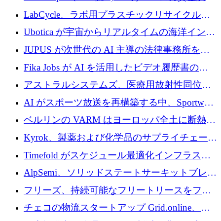
でエンタープライズ ソフトウェアの開発を倍
LabCycle、ラボ用プラスチックリサイクルシ
増
ステムを商業化し、焼却廃棄物を削減するた
Ubotica が宇宙からリアルタイムの海洋インテ
めに43万ポンドを確保
リジェンスを拡張するために 1,100 万ドルを
JUPUS が次世代の AI 主導の法律事務所を強
調達
化するために 1,300 万ユーロを調達
Fika Jobs が AI を活用したビデオ履歴書のた
めに 400 万ドルを調達
アストラルシステムズ、医療用放射性同位元
素の世界的な不足に対処するために2,300万ポ
AI がスポーツ放送を再構築する中、Sportway
ンドを調達
が 2,000 万ユーロを調達
ベルリンの VARM はヨーロッパ全土に断熱材
を拡張するために 1,750 万ユーロを投資
Kyrok、製薬および化学品のサプライチェーン
に AI を導入するために 310 万ユーロを確保
Timefold がスケジュール最適化インフラスト
ラクチャを拡張するためにシリーズ A で
AlpSemi、ソリッドステートサーキットブレー
1,300 万ドルを調達
カー技術の進歩のために1,700万ユーロを調達
フリーズ、持続可能なフリートリースをフラ
ンス全土に拡大するために1,300万ユーロを確
チェコの物流スタートアップ Grid.online、配
保
送量が 1 年で 10 倍に増加し、400 万ユーロの