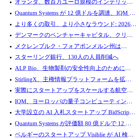
オランダ、数百万ユーロ規模のインテリック
との提携で軍用ドローンにソフトウェアファ
Quantum Systems が 12 億ドルを調達、IQM が
ースト戦略を採用
米国の主要取引所で初の欧州量子企業とな
より多くの取引、より小さなラウンド: 2026
る、6 月に欧州のスタートアップ資金調達
年 6 月に欧州のスタートアップ資金調達
デンマークのベンチャーキャピタル、クリメ
ンタム・キャピタルが気候変動対策ハードウ
メクレンブルク・フォアポンメルン州は
ェア投資として初回クローズで6,000万ユーロ
Nextcloud を州全体に展開し、オープンソース
スターリング銀行、130人の人員削減へ
を確保
戦略を拡大
ALP Bio、生物製剤の安全性向上のために
Venture Kick から 16 万 1,000 ユーロを調達
StirlingX、主権情報プラットフォームを拡張
するためにシリーズ A で 2,000 万ドルを確保
実際にスタートアップをスケールする航空イ
ノベーション モデルを学ぶ
IQM、ヨーロッパの量子コンピューティング
企業として初めて米国の主要取引所に上場
大学設立の AI 入札スタートアップ BidScript
がプレシード資金総額 100 万ドルを突破
Quantum Systems が評価額 80 億ドルで 12 億
ドルを調達
ベルギーのスタートアップ Visiblie が AI 検索