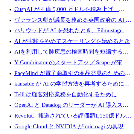
子力タービンが1500万ポンドの資金調達でス
CuspAI が 4 億 5,000 万ドルを積み上げ、
テルスから浮上
Resist.UA が 5,000 万ユーロの基金を立ち上
ヴァランス卿が議長を務める英国政府の AI タ
げ、DSIT が廃止される
スクフォースが発足
ハリウッドが AI を恐れたとき、Filmustage は
代わりにプリプロダクションに賭けました
AI が実験をやめてスケーリングを始めるとき
AIを利用して肺疾患の検査時間を短縮する英
国のヘルステック挑戦者が1900万ドルを獲得
Y Combinator のスタートアップ Scape が電子
メールを再考するために 320 万ドルを調達し
PageMind が電子商取引の商品発見のための
てステルスから浮上
AI を拡張するために 120 万ユーロを調達
kausable が AI の学習方法を再考するために
1,200 万ユーロを調達
Telli は顧客対応業務を自動化するために
1,500 万ドルのシードを確保
OpenAI と Datadog のリーダーが AI 導入スタ
ートアップ Arrakis を支援
Revolut、報道されている評価額1,150億ドルで
の新たな二次株式売却を確認
Google Cloud と NVIDIA が microagi の具現化