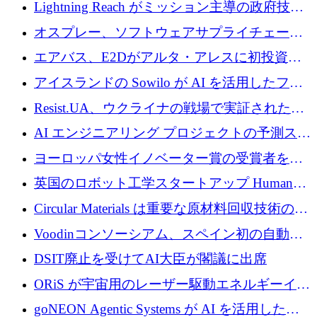
された AI の野望を推進
Lightning Reach がミッション主導の政府技術
グループとしてポートフォリオを拡大し ETG
オスプレー、ソフトウェアサプライチェーン
に買収
攻撃を阻止するために265万ドルを確保
エアバス、E2Dがアルタ・アレスに初投資、
欧州防衛技術ファンドに5億ユーロを拠出
アイスランドの Sowilo が AI を活用したファ
ッション製品インテリジェンス プラットフォ
Resist.UA、ウクライナの戦場で実証された防
ームを拡大するためにプレシードを調達
衛技術を拡大するために5,000万ユーロの欧州
AI エンジニアリング プロジェクトの予測スタ
基金を立ち上げる
ートアップ Cascade が a16z アクセラレータか
ヨーロッパ女性イノベーター賞の受賞者を紹
らの支援を獲得
介します
英国のロボット工学スタートアップ Humanoid
がシリーズ A 1 億 5,200 万ドルで評価額 13 億
Circular Materials は重要な原材料回収技術の拡
5,000 万ドルに到達
張に 1,180 万ユーロを確保
Voodinコンソーシアム、スペイン初の自動木
製ブレード工場の建設にEU補助金4,800万ユ
DSIT廃止を受けてAI大臣が閣議に出席
ーロを確保
ORiS が宇宙用のレーザー駆動エネルギーイン
フラの構築に 500 万ユーロを調達
goNEON Agentic Systems が AI を活用したイ