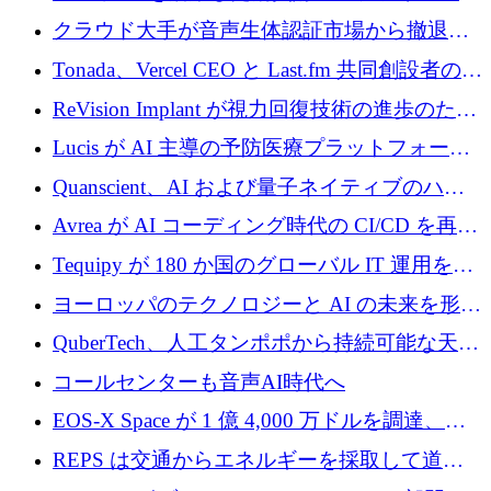
Improbable から 200 万ドルを調達
プラットフォームのために 400 万ドルを調達
クラウド大手が音声生体認証市場から撤退す
るなか、Voxmindが54万6,000ポンドのプレシ
Tonada、Vercel CEO と Last.fm 共同創設者の支
ード資金を調達
援を受けてステルス撤退
ReVision Implant が視力回復技術の進歩のため
に 400 万ユーロを確保
Lucis が AI 主導の予防医療プラットフォーム
を拡大するためにシリーズ A で 2,000 万ドル
Quanscient、AI および量子ネイティブのハー
を調達
ドウェア エンジニアリングを推進するために
Avrea が AI コーディング時代の CI/CD を再発
1,000 万ユーロを調達
明するために 470 万ドルをかけてステルスか
Tequipy が 180 か国のグローバル IT 運用を自
ら浮上
動化するために 300 万ユーロ以上を調達
ヨーロッパのテクノロジーと AI の未来を形作
る: イノベーション リーダーが Nexus
QuberTech、人工タンポポから持続可能な天然
Luxembourg 2026 に集まる理由
ゴムを開発するために 340 万ポンドを調達
コールセンターも音声AI時代へ
EOS-X Space が 1 億 4,000 万ドルを調達、
Mistral が Emmi AI を買収、Bliq がエストニア
REPS は交通からエネルギーを採取して道路
での完全無人道路運営を承認
を発電所に変えるために 2,360 万ドルを調達