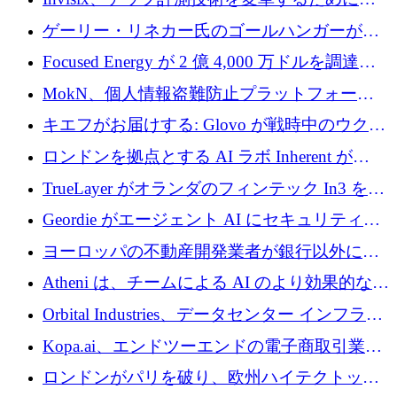
2,000 万ユーロのシードラウンドを完了
ゲーリー・リネカー氏のゴールハンガーがVC
事業を開始
Focused Energy が 2 億 4,000 万ドルを調達、
TrueLayer が In3 を買収、ロンドンが首位の座
MokN、個人情報盗難防止プラットフォーム
を奪還
の成長のためにシリーズ A で 1,500 万ドルを
キエフがお届けする: Glovo が戦時中のウクラ
調達
イナで最も急速に成長する市場の 1 つをどの
ロンドンを拠点とする AI ラボ Inherent が
ように拡大したか
5,000 万ドルの資金調達でステルスから浮上
TrueLayer がオランダのフィンテック In3 を買
収、チェックアウト時にクレジットを提供
Geordie がエージェント AI にセキュリティと
ガバナンスをもたらすために 3,000 万ドルを
ヨーロッパの不動産開発業者が銀行以外にも
調達
目を向けているため、InRentoの資金調達額は
Atheni は、チームによる AI のより効果的な使
1億ユーロを突破
用を支援するために 35 万ポンドを確保
Orbital Industries、データセンター インフラス
トラクチャ システムの拡張に 5,000 万ドルを
Kopa.ai、エンドツーエンドの電子商取引業務
確保
用の AI エージェントを構築するために 200
ロンドンがパリを破り、欧州ハイテクトップ
万ユーロを調達