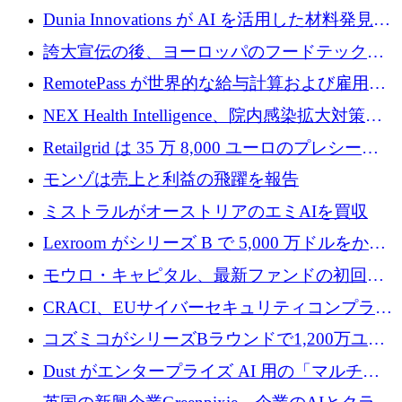
プレシードを確保
子機器製造を拡大するために 2,800 万ドルを
Dunia Innovations が AI を活用した材料発見を
調達
産業化するために 2 億 8,000 万ユーロのベル
誇大宣伝の後、ヨーロッパのフードテックセ
リン GigaLab を発表
クターはファンダメンタルズを中心に再構築
RemotePass が世界的な給与計算および雇用プ
中
ラットフォームを拡大するために 1,740 万ド
NEX Health Intelligence、院内感染拡大対策に
ルを調達
100万ユーロを確保
Retailgrid は 35 万 8,000 ユーロのプレシード
ラウンドで小売業のスプレッドシートをター
モンゾは売上と利益の飛躍を報告
ゲットにしています
ミストラルがオーストリアのエミAIを買収
Lexroom がシリーズ B で 5,000 万ドルをかけ
てヨーロッパ大陸法用の法律 AI を構築
モウロ・キャピタル、最新ファンドの初回ク
ローズで4億ドルを確保
CRACI、EUサイバーセキュリティコンプライ
アンスプラットフォームのために140万ユーロ
コズミコがシリーズBラウンドで1,200万ユー
を調達
ロを調達
Dust がエンタープライズ AI 用の「マルチプ
レイヤー」オペレーティング システムを構築