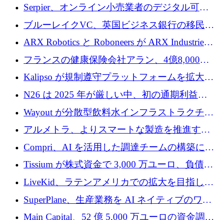
SE3 が自律システム用の空間 AI プラットフォ
Serpier、オンライン小売業者のデジタル可視
ームを発表
性向上を支援するために 140 万ユーロを調達
ブルーレイクVC、英国ビジネス銀行の移民主
導スタートアップ支援で初のファンド獲得に
ARX Robotics と Roboneers が ARX Industries
迫る
を設立し、無人地上車両の生産を拡大
フランスの健康保険会社アラン、4億8,000万
ユーロの資金調達ラウンドで合意
Kalipso が規制遵守プラットフォームを拡大す
るために 320 万ドルを調達
N26 は 2025 年が厳しい中、初の通期利益を
達成
Wayout が分散型飲料水インフラストラクチャ
プラットフォームを拡張するために 242 万ユ
アルメトラ、よりスマートな製造を推進する
ーロを調達
ためにシリーズ A で 1,630 万ユーロを確保
Compri、AI を活用した調達チームの構築に
320 万ユーロを確保
Tissium が株式資金で 3,000 万ユーロ、負債で
3,000 万ユーロを調達
LiveKid、ラテンアメリカでの拡大を目指して
Aldea を買収
SuperPlane、生産業務を AI ネイティブのワー
クフロー層に変えるために 260 万ドルを確保
Main Capital、52 億 5,000 万ユーロの資金調達