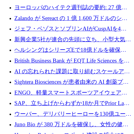
ンフラ計画を加速するために 16 万ユーロを確
ヨーロッパのハイテク週刊誌の要約: 27 億ユ
保
ーロを超える 60 以上のハイテク資金調達取引
Zalando が Sereact の 1 億 1,600 万ドルのシリ
ーズ B に参加し、AI を活用した倉庫自動化を
ジェフ・ベゾスとソブリンAIがCuspAIを4億
加速
5,000万ドルの資金調達で支援
新興企業5社が連合の先頭に立ち、小型大気質
センサーをEUのクリーンエア政策の中心に据
ヘルシングはシリーズEで18億ドルを確保、
える
ウーバーはデリバリー・ヒーローを130億ユー
British Business Bank が EQT Life Sciences を
ロの契約で買収、レボルトは2027年に米国の
2,500 万ユーロのコミットメントで支援
AI の忘れられた課題に取り組むスケールアッ
銀行を立ち上げる
プを実現: カメラロール
Sightera Biosciences が患者由来の AI 創薬プラ
ットフォームを拡大するために 300 万ユーロ
ENGO、軽量スマートスポーツアイウェアの
のプレシードをクローズ
進歩のために510万ユーロを調達
SAP、立ち上げからわずか18か月でPrior Labs
を10億ユーロ以上の契約で買収
ウーバー、デリバリーヒーローを130億ユーロ
の契約で買収、99か国にまたがるプラットフ
Juno Bio が 380 万ドルを確保し、女性の健康
ォームを構築
専用の初のシーケンスラボを開設