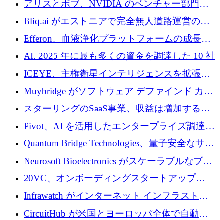
アリスとボブ、NVIDIA のベンチャー部門か
らの投資でシリーズ B を拡大
Bliq.ai がエストニアで完全無人道路運営の承
認を獲得
Efferon、血液浄化プラットフォームの成長に
250万ユーロを確保
AI: 2025 年に最も多くの資金を調達した 10 社
ICEYE、主権衛星インテリジェンスを拡張す
るために 3 億ユーロの信用枠を確保
Muybridge がソフトウェア デファインド カメ
ラ テクノロジーを拡張するためにシリーズ A
スターリングのSaaS事業、収益は増加するも
で 1,600 万ドルを調達
グループ利益は減少
Pivot、AI を活用したエンタープライズ調達プ
ラットフォームを拡大するために 4,000 万ド
Quantum Bridge Technologies、量子安全なサイ
ルを調達
バーセキュリティ インフラストラクチャの拡
Neurosoft Bioelectronics がスケーラブルなブレ
張にシリーズ A で 800 万ドルを投入
イン コンピューター インターフェイスのため
20VC、オンボーディングスタートアップ
に 750 万ドルを調達
Prelude へのシリーズ A 投資で 2,000 万ドルを
Infrawatch がインターネット インフラストラ
リード
クチャ インテリジェンス向けに 300 万ドルの
CircuitHub が米国とヨーロッパ全体で自動電