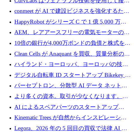
CurvLabs はウェアラブル技術を使用して腰痛
4,300 万ドルを獲得
治療をどのように再考しているか
conmeet が AI で建設ビジネスを強化するため
に 600 万ユーロを調達
HappyRobot がシリーズ C で 1 億 5,000 万ド
ルを獲得し、企業運営向けにエージェント AI
AEM、レアアースフリーの電気モーターの革
を拡張
新を加速するために1,600万ポンドを確保
10倍の銀行が4,000万ポンドの負債と株式を調
達
Clean Cells が Anaquant を買収、質量分析の専
門知識によるバイオ医薬品の品質管理を拡大
ハイランド・ヨーロッパ、ヨーロッパの技術
規模拡大を支援するために11億ユーロのファ
デジタル自転車 ID スタートアップ Bikekey が
ンドVIを閉鎖
TÖNNJES への投資を確保
パーセプトロン、分散型 AI データ ネットワ
ークの構築に 650 万ドルを調達
より多くの資本。取引が少なくなります。
2026 年上半期がヨーロッパのテクノロジーに
AI によるスペアパーツのスタートアップ
ついて語ること
Intropy が 1,100 万ドルを調達
Kinematic Trees が自然からインスピレーショ
ンを得たロボット ソフトウェアを拡張するた
Legora、2026 年の 5 回目の買収で法律 AI ス
めに 58 万 5,000 ポンドを調達