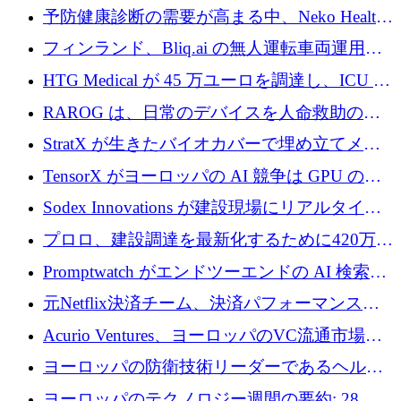
シリーズAで450万ユーロを調達
予防健康診断の需要が高まる中、Neko Health
が 7 億ドルを調達
フィンランド、Bliq.ai の無人運転車両運用を
認可
HTG Medical が 45 万ユーロを調達し、ICU の
尿モニタリングを自動化するための MDR 認
RAROG は、日常のデバイスを人命救助の救
証を獲得
助ビーコンに変えるために 16 万 2,000 ユーロ
StratX が生きたバイオカバーで埋め立てメタ
を確保
ン対策に 119 万ドルを調達
TensorX がヨーロッパの AI 競争は GPU の所
有者によって決まると考える理由
Sodex Innovations が建設現場にリアルタイム
のインテリジェンスをもたらすために 400 万
プロロ、建設調達を最新化するために420万ポ
ユーロを確保
ンドを調達
Promptwatch がエンドツーエンドの AI 検索最
適化プラットフォームを拡張するために 600
元Netflix決済チーム、決済パフォーマンスプ
万ユーロを調達
ラットフォームNopanのためにこれまでに720
Acurio Ventures、ヨーロッパのVC流通市場の
万ユーロを調達
流動性を解放するために1億1,500万ユーロの
ヨーロッパの防衛技術リーダーであるヘルシ
ファンドを立ち上げる
ングは、180億ドルの評価額で18億ドルのシリ
ヨーロッパのテクノロジー週間の要約: 28 億