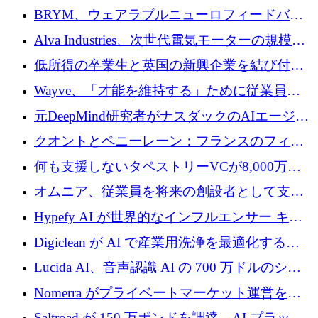
の可視化のために 50 万ユーロを調達
BRYM、ウェアラブルニューロフィードバッ
クプラットフォームの開発に65万ユーロを確
Alva Industries、次世代電気モーターの規模拡
保
大に 1,600 万ユーロを調達
低所得の卒業生と英国の新興企業を結び付け
るためにCommon Pathを開始
Wayve、「才能を維持する」ために従業員に
8,500万ドルの株式公開買い付けを実施
元DeepMind研究者がナスダックのAIエージェ
ントを拡張するためにCreandumの資金調達で
クオントとペニーレーン：フランスのフィン
記録を獲得
テックの友人と敵
何も支援しないタペストリーVCが8,000万ド
ルの資金を調達、ロンドン事務所を開設
オムニア、従業員を将来の創設者として支援
するために Firedrop でファンドを立ち上げる
Hypefy AI が世界的なインフルエンサー キャ
ンペーンを自動化するためにシリーズ A で
Digiclean が AI で産業用洗浄を最適化するた
720 万ドルを調達
めに 250 万ユーロを調達
Lucida AI、音声認識 AI の 700 万ドルのシー
ドラウンドを終了
Nomerra がプライベートマーケット運営を自
動化するために 200 万ドルを調達
Saltroad が 150 万ポンドを調達、AI プラット