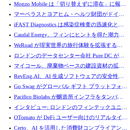
の座を奪還
Monzo Mobile は「切り替えずに滞在」に報酬
を与える
マーベラスとヨアヒム・ヘルツ財団がドイツ
の商業化ギャップを埋めるために2,000万ユー
iFAST Diagnostics は感染症検査の迅速化と抗
ロのディープテック基金を立ち上げる
菌薬耐性への取り組みに 500 万ポンドを寄付
Caudal Energy、フィンにヒントを得た潮力発
電技術の規模拡大に向けて 430 万ポンドを調
WeRoad が現実世界の旅行体験を拡張するた
達
めに 5,800 万ドルを獲得
ロンドンのデータセンター会社 Pure DC が欧
州と中東の拡張に 27 億ドルを確保
マイコール、廃棄物ベースの建設資材の拡大
に400万ポンドを投資
RevEng.AI、AI 生成ソフトウェアの安全性を
確保するために 1,500 万ドルを調達
Go Swag がグローバル ギフト プラットフォー
ムを拡大するために 500 万ドルを調達
Pacifico Biolabs が醸造所インフラをタンパク
質生産に転換するために 700 万ユーロを調達
インタビュー: ロンドンのフィンテックユニコ
ーン Tide の CEO、オリバー・プリル氏
OTomato が DeFi ユーザー向けのリアルタイム
インテリジェンス レイヤーを構築するために
Certo、AI を活用した消費財コンプライアンス