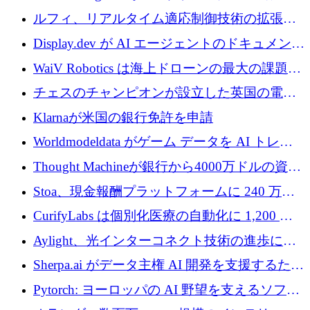
ットフォームを拡大するために 400 万ユーロ
ルフィ、リアルタイム適応制御技術の拡張に
を調達
810万ポンドを確保
Display.dev が AI エージェントのドキュメント
コラボレーションを強化するために 47 万ユー
WaiV Robotics は海上ドローンの最大の課題の
ロを調達
1 つをどのように解決しているか
チェスのチャンピオンが設立した英国の電池
材料スタートアップ TaiSan が 465 万ポンドを
Klarnaが米国の銀行免許を申請
調達
Worldmodeldata がゲーム データを AI トレー
ニングに変えるために 700 万ポンドを獲得
Thought Machineが銀行から4000万ドルの資金
調達、年間収益1億ドルを突破
Stoa、現金報酬プラットフォームに 240 万ド
ルを確保
CurifyLabs は個別化医療の自動化に 1,200 万
ユーロを寄付
Aylight、光インターコネクト技術の進歩に向
けて450万ユーロのプレシードラウンドを終了
Sherpa.ai がデータ主権 AI 開発を支援するため
に 1,800 万ドルを調達
Pytorch: ヨーロッパの AI 野望を支えるソフト
ウェア層