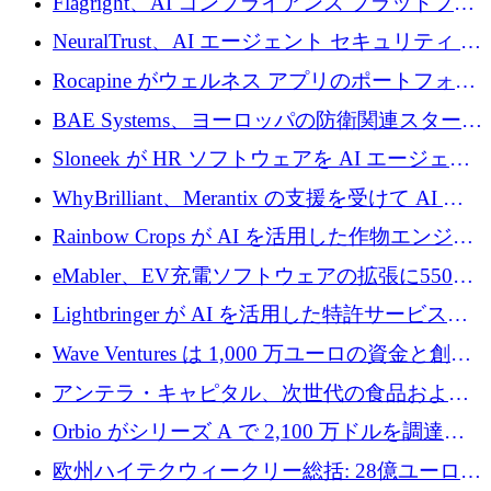
Flagright、AI コンプライアンス プラットフォ
を調達
ームを拡張するためにシリーズ A で 1,250 万
NeuralTrust、AI エージェント セキュリティ プ
ドルを確保
ラットフォームの拡張に 2,000 万ドルを調達
Rocapine がウェルネス アプリのポートフォリ
オを拡大するためにシリーズ A で 1,300 万ド
BAE Systems、ヨーロッパの防衛関連スタート
ルを調達
アップの規模拡大を支援するために 5,000 万
Sloneek が HR ソフトウェアを AI エージェン
ユーロの支援を開始
トに変えるために 600 万ドルを調達
WhyBrilliant、Merantix の支援を受けて AI 求
人マッチングを拡大するために 100 万ユーロ
Rainbow Crops が AI を活用した作物エンジニ
を調達
アリングを拡張するために 970 万ユーロを調
eMabler、EV充電ソフトウェアの拡張に550万
達
ユーロを確保
Lightbringer が AI を活用した特許サービスを
拡大するために 1,000 万ドルを調達
Wave Ventures は 1,000 万ユーロの資金と創設
者補助金で 10 周年を迎える
アンテラ・キャピタル、次世代の食品および
アグリテクノロジーのイノベーションを支援
Orbio がシリーズ A で 2,100 万ドルを調達、
するファンド III の初回クローズ額が 1 億ドル
AI 労働力管理を世界の最前線の労働者に提供
欧州ハイテクウィークリー総括: 28億ユーロの
に到達