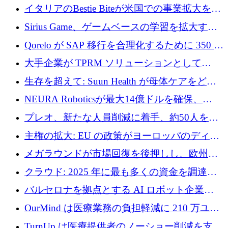
取引と5月のハイライト
イタリアのBestie Biteが米国での事業拡大を加
速するために150万ユーロを調達
Sirius Game、ゲームベースの学習を拡大する
ために 130 万ユーロの資金調達を完了
Qorelo が SAP 移行を合理化するために 350 万
ドルを調達
大手企業が TPRM ソリューションとして
Vanta を選択する理由
生存を超えて: Suun Health が母体ケアをどの
ように再考しているか
NEURA Roboticsが最大14億ドルを確保、
Bending Spoonsが米国IPOを申請、英国首相が
プレオ、新たな人員削減に着手、約50人を解
4億ポンドのチップ計画を発表
雇
主権の拡大: EU の政策がヨーロッパのディー
プテック戦略をどのように再構築しているか
メガラウンドが市場回復を後押しし、欧州の
ハイテク資金調達は5月に105億ユーロに回復
クラウド: 2025 年に最も多くの資金を調達し
た 10 社
バルセロナを拠点とする AI ロボット企業
Theker が 8,500 万ドルを調達
OurMind は医療業務の負担軽減に 210 万ユー
ロを寄付
TurnUp は医療提供者のノーショー削減を支援