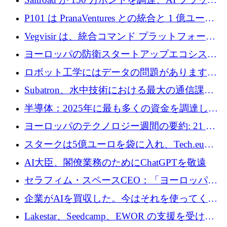
フォーム Ogma を買収して子ども向け言語療
P101 は PranaVentures との統合と 1 億ユーロ
法を拡大
のファンドによりシード投資に拡大
Vegvisir は、統合コマンド プラットフォーム
を通じて関連する無人システムを接続するた
ヨーロッパの防衛スタートアップエコシステ
めの資金を調達します
ムとなったハッカソン
ロボット工学にはデータの問題があります。
Macrodata Labs はそれを解決したいと考えて
Subatron、水中技術における最大の通信課題
います
の 1 つに取り組むために 16 万 2,000 ユーロを
半導体：2025年に最も多くの資金を調達した
確保
10社
ヨーロッパのテクノロジー週間の要約: 21 億
ユーロの取引と Tech.eu Funding Explorer
スタークは5億ユーロを袋に入れ、Tech.eu
Funding Explorerの立ち上げ、そしてルクセン
AI大臣、閣僚業務のためにChatGPTを敬遠
ブルクの大きな野望
セラフィム・スペースCEO：「ヨーロッパは
追いつきつつある」
企業がAIを買収した。今はそれを使ってくれ
る人々が必要です
Lakestar、Seedcamp、EWOR の支援を受け、