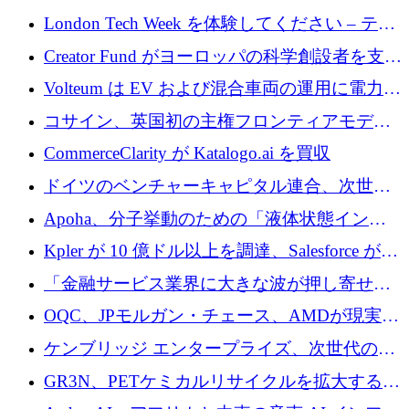
張するために 180 万ドルのプレシードを調達
London Tech Week を体験してください – テク
ノロジーがヨーロッパのイノベーションの未
Creator Fund がヨーロッパの科学創設者を支援
来を形作る場所
するために 5,600 万ドルを調達
Volteum は EV および混合車両の運用に電力を
供給するために 250 万ユーロを寄付
コサイン、英国初の主権フロンティアモデル
で業界の支援を確保
CommerceClarity が Katalogo.ai を買収
ドイツのベンチャーキャピタル連合、次世代
スタートアップの成長に向けて機関投資家へ
Apoha、分子挙動のための「液体状態インテ
の資本シフトを呼びかけ
リジェンス」を構築するために3,600万ドルを
Kpler が 10 億ドル以上を調達、Salesforce が
かけてステルス状態から出現
Contentful を買収、Built in Europe キャンペー
「金融サービス業界に大きな波が押し寄せて
ンを開始
いる」と「欧州初のAIネイティブ銀行」のボ
OQC、JPモルガン・チェース、AMDが現実世
スが語る
界のフィンテック・アプリケーションを探索
ケンブリッジ エンタープライズ、次世代のデ
するためにQuantum-AIデータセンターを立ち
ィープテック創設者向けにロンドンの出発点
GR3N、PETケミカルリサイクルを拡大するた
上げ
を構築
めにシリーズBで1,550万ユーロを調達