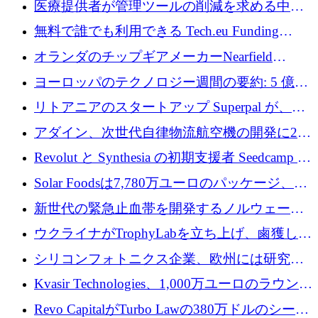
医療提供者が管理ツールの削減を求める中、
利益を獲得
a16z が Prosper AI を 3,000 万ドルで支援
無料で誰でも利用できる Tech.eu Funding
Explorer のご紹介
オランダのチップギアメーカーNearfield
Instrumentsが3億8,000万ドルを調達
ヨーロッパのテクノロジー週間の要約: 5 億
8,500 万ユーロを超える 60 以上のテクノロジ
リトアニアのスタートアップ Superpal が、
ー資金調達取引
Slack 内に構築された AI コワーカー プラット
アダイン、次世代自律物流航空機の開発に250
フォームのために 50 万ユーロを調達
万ユーロを確保
Revolut と Synthesia の初期支援者 Seedcamp が
3 億 2,000 万ドルを調達、米国に投資
Solar Foodsは7,780万ユーロのパッケージ、5
億ユーロの防衛および二重用途成長基金EDM
新世代の緊急止血帯を開発するノルウェーの
を開始、ヨーロッパのシリコンフォトニクス
スタートアップ企業を紹介する
ウクライナがTrophyLabを立ち上げ、鹵獲した
に警告
ロシア兵器を戦場の研究開発プラットフォー
シリコンフォトニクス企業、欧州には研究を
ムに変える
商業的に成功させるためのインフラが不足し
Kvasir Technologies、1,000万ユーロのラウンド
ていると警告
で成長を促進
Revo CapitalがTurbo Lawの380万ドルのシード