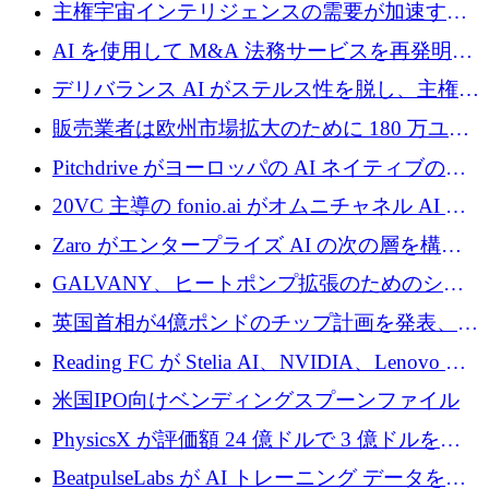
埋めるために設計された重量物運搬用eVTOL
主権宇宙インテリジェンスの需要が加速する
であるVictorを発表
中、ICEYEは評価額100億ユーロ以上で4億
AI を使用して M&A 法務サービスを再発明す
5,000万ユーロを調達
るために 110 万ユーロを適切に確保
デリバランス AI がステルス性を脱し、主権の
あるエンタープライズ AI を強化
販売業者は欧州市場拡大のために 180 万ユー
ロを確保
Pitchdrive がヨーロッパの AI ネイティブの創
業者を支援するために 6,000 万ユーロを調達
20VC 主導の fonio.ai がオムニチャネル AI プ
ラットフォームのために 1,700 万ドルを調達
Zaro がエンタープライズ AI の次の層を構築
するために 510 万ドルを獲得
GALVANY、ヒートポンプ拡張のためのシー
ドラウンドで1,000万ユーロを確保
英国首相が4億ポンドのチップ計画を発表、英
国の新興企業は「ここで拡大」し「ここに留
Reading FC が Stelia AI、NVIDIA、Lenovo と
まる」
協力して AI Center of Excellence を立ち上げ
米国IPO向けベンディングスプーンファイル
PhysicsX が評価額 24 億ドルで 3 億ドルを調
達
BeatpulseLabs が AI トレーニング データを拡