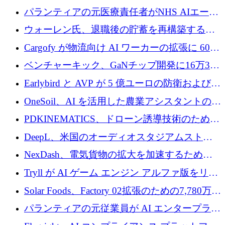
ラウンドを主導し、訴訟プラットフォームを
パランティアの元医療責任者がNHS AIエージ
拡大
ェントの立ち上げに1,000万ポンドを調達
ウォーレン氏、退職後の貯蓄を再構築するた
めに1,000万ユーロを調達
Cargofy が物流向け AI ワーカーの拡張に 600
万ドルを獲得
ベンチャーキック、GaNチップ開発に16万3千
ユーロでMinisaを支援
Earlybird と AVP が 5 億ユーロの防衛および二
重用途の成長基金である E2D を立ち上げる
OneSoil、AI を活用した農業アシスタントの拡
大に​​ 100 万ユーロを確保
PDKINEMATICS、ドローン誘導技術のために
200 万ユーロを調達
DeepL、米国のオーディオスタジアムストリ
ーミング事業Mixhaloを買収
NexDash、電気貨物の拡大を加速するために
EIT Urban Mobilityから250万ユーロを確保
Tryll が AI ゲーム エンジン アルファ版をリリ
ースし、60 万ドルのプレシード資金を確保
Solar Foods、Factory 02拡張のための7,780万ユ
ーロの資金調達パッケージを獲得
パランティアの元従業員が AI エンタープライ
ズ スタートアップの Conduct に 6,000 万ドル