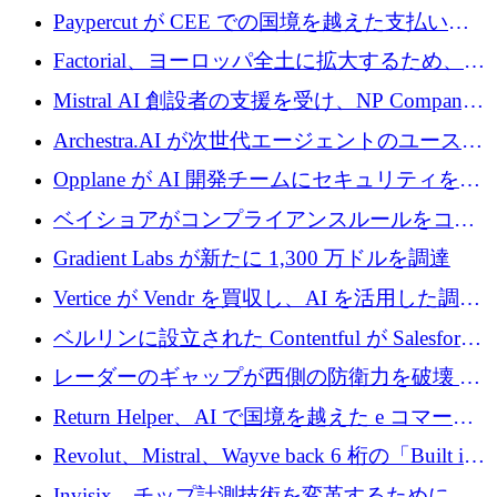
げる
商用化のためにシリーズ A で 1 億 1,500 万ユ
Paypercut が CEE での国境を越えた支払いを
ーロを調達
拡大するために 500 万ユーロを確保
Factorial、ヨーロッパ全土に拡大するため、25
億ドルの評価額で1億5,000万ドルのシリーズD
Mistral AI 創設者の支援を受け、NP Company
を調達
がエンジニアリング向け AI を推進するために
Archestra.AI が次世代エージェントのユースケ
600 万ユーロのプレシードを確保
ースを実現するために 1,000 万ドルを調達
Opplane が AI 開発チームにセキュリティをも
たらすために 450 万ユーロを調達
ベイショアがコンプライアンスルールをコー
ド化するために800万ドルを調達
Gradient Labs が新たに 1,300 万ドルを調達
Vertice が Vendr を買収し、AI を活用した調達
インテリジェンス プラットフォームを構築
ベルリンに設立された Contentful が Salesforce
に買収される
レーダーのギャップが西側の防衛力を破壊 —
そしてベルリンのチップスタートアップがそ
Return Helper、AI で国境を越えた e コマース
れを埋める
の返品を利益に変えるシリーズ A で 400 万ド
Revolut、Mistral、Wayve back 6 桁の「Built in
ルを調達
Europe」キャンペーン
Invisix、チップ計測技術を変革するために