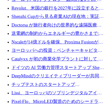
ーズEを確保
ユーロを超える 70 以上のテクノロジー資金調
Revolut、米国の銀行を2027年に設立すると米
達取引
国の社長が語る
Shenzhi Cupから見る産業AIの現在地：実証と
産業実装への道筋
Doctorsa が旅行者向けの世界的な遠隔医療プ
ラットフォームを拡大するために 100 万ユー
送電網の制約からエネルギーの豊かさまで:
ロを調達
Envision の Gobi X がヨーロッパの AI の未来
Nscaleが14億ドルを確保、Proxima Fusionが4
にどのように貢献できるか
億1,100万ユーロを獲得、Invest EuropeはVCの
ヨーロッパへの投資：ベンチャーキャピタル
回復を見込む
が過去2番目に高い水準に到達
Catalyxx が初の商業化学プラントに対して EU
から 2,000 万ユーロ以上の支援を獲得
ドイツの AI 労働力管理スタートアップ Sherpa
がプレシードで 220 万ドルを調達
DeepMindのクリエイティブリーダーが共同設
立したAIライティングのスタートアップが
チップテストのスタートアップ
1,300万ドルのシード投資を調達
QuantumDiamondsが株式資金で1,500万ユーロ
Lissi、ヨーロッパのソブリンデジタルアイデ
を調達
ンティティの未来を推進するために350万ユー
Pixel-Flo、MicroLED製造のためのシードラウ
ロを調達