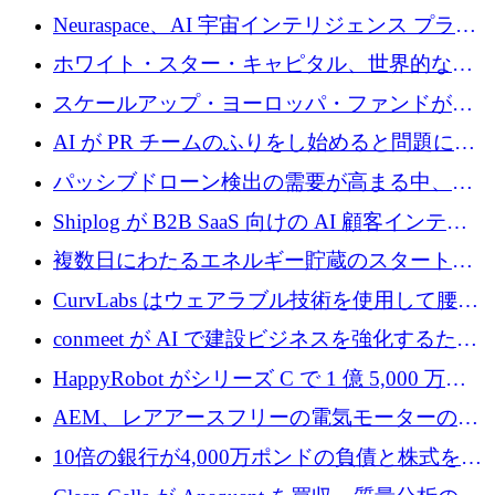
Neuraspace、AI 宇宙インテリジェンス プラッ
トフォームの拡大に 1,560 万ユーロを投資
ホワイト・スター・キャピタル、世界的なス
タートアップをシリーズAからBまで支援する
スケールアップ・ヨーロッパ・ファンドが初
ために2億5,000万ドルのファンドIVを閉鎖
の投資を行い、Iceeyeの10億ユーロのラウンド
AI が PR チームのふりをし始めると問題にな
を共同主導
ります
パッシブドローン検出の需要が高まる中、
Monava が資金調達ラウンドを終了
Shiplog が B2B SaaS 向けの AI 顧客インテリ
ジェンスを構築するために 100 万ドルを調達
複数日にわたるエネルギー貯蔵のスタートア
ップ、Ore Energy が新たな投資ラウンドで
CurvLabs はウェアラブル技術を使用して腰痛
4,300 万ドルを獲得
治療をどのように再考しているか
conmeet が AI で建設ビジネスを強化するため
に 600 万ユーロを調達
HappyRobot がシリーズ C で 1 億 5,000 万ド
ルを獲得し、企業運営向けにエージェント AI
AEM、レアアースフリーの電気モーターの革
を拡張
新を加速するために1,600万ポンドを確保
10倍の銀行が4,000万ポンドの負債と株式を調
達