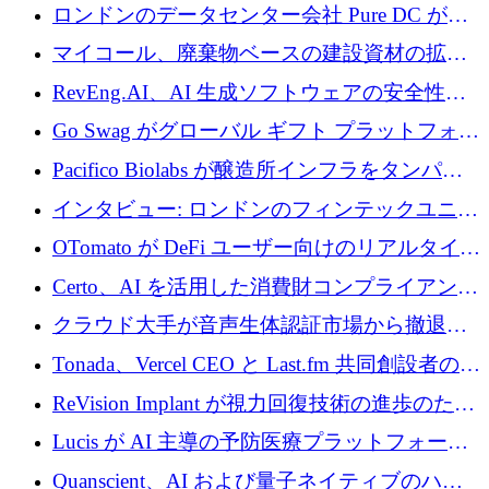
めに 5,800 万ドルを獲得
ロンドンのデータセンター会社 Pure DC が欧
州と中東の拡張に 27 億ドルを確保
マイコール、廃棄物ベースの建設資材の拡大
に400万ポンドを投資
RevEng.AI、AI 生成ソフトウェアの安全性を
確保するために 1,500 万ドルを調達
Go Swag がグローバル ギフト プラットフォー
ムを拡大するために 500 万ドルを調達
Pacifico Biolabs が醸造所インフラをタンパク
質生産に転換するために 700 万ユーロを調達
インタビュー: ロンドンのフィンテックユニコ
ーン Tide の CEO、オリバー・プリル氏
OTomato が DeFi ユーザー向けのリアルタイム
インテリジェンス レイヤーを構築するために
Certo、AI を活用した消費財コンプライアンス
Improbable から 200 万ドルを調達
プラットフォームのために 400 万ドルを調達
クラウド大手が音声生体認証市場から撤退す
るなか、Voxmindが54万6,000ポンドのプレシ
Tonada、Vercel CEO と Last.fm 共同創設者の支
ード資金を調達
援を受けてステルス撤退
ReVision Implant が視力回復技術の進歩のため
に 400 万ユーロを確保
Lucis が AI 主導の予防医療プラットフォーム
を拡大するためにシリーズ A で 2,000 万ドル
Quanscient、AI および量子ネイティブのハー