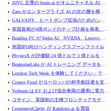
業者を支援するために 6,000 万ユーロを調達
20VC 主導の fonio.ai がオムニチャネル AI プ
ラットフォームのために 1,700 万ドルを調達
Zaro がエンタープライズ AI の次の層を構築
するために 510 万ドルを獲得
GALVANY、ヒートポンプ拡張のためのシー
ドラウンドで1,000万ユーロを確保
英国首相が4億ポンドのチップ計画を発表、英
国の新興企業は「ここで拡大」し「ここに留
Reading FC が Stelia AI、NVIDIA、Lenovo と
まる」
協力して AI Center of Excellence を立ち上げ
米国IPO向けベンディングスプーンファイル
PhysicsX が評価額 24 億ドルで 3 億ドルを調
達
BeatpulseLabs が AI トレーニング データを拡
張するために 180 万ドルのプレシードを調達
London Tech Week を体験してください – テク
ノロジーがヨーロッパのイノベーションの未
Creator Fund がヨーロッパの科学創設者を支援
来を形作る場所
するために 5,600 万ドルを調達
Volteum は EV および混合車両の運用に電力を
供給するために 250 万ユーロを寄付
コサイン、英国初の主権フロンティアモデル
で業界の支援を確保
CommerceClarity が Katalogo.ai を買収