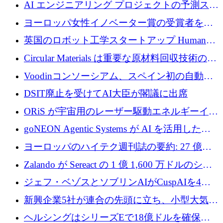
衛技術を拡大するために5,000万ユーロの欧州
AI エンジニアリング プロジェクトの予測スタ
基金を立ち上げる
ートアップ Cascade が a16z アクセラレータか
ヨーロッパ女性イノベーター賞の受賞者を紹
らの支援を獲得
介します
英国のロボット工学スタートアップ Humanoid
がシリーズ A 1 億 5,200 万ドルで評価額 13 億
Circular Materials は重要な原材料回収技術の拡
5,000 万ドルに到達
張に 1,180 万ユーロを確保
Voodinコンソーシアム、スペイン初の自動木
製ブレード工場の建設にEU補助金4,800万ユ
DSIT廃止を受けてAI大臣が閣議に出席
ーロを確保
ORiS が宇宙用のレーザー駆動エネルギーイン
フラの構築に 500 万ユーロを調達
goNEON Agentic Systems が AI を活用したイ
ンフラ計画を加速するために 16 万ユーロを確
ヨーロッパのハイテク週刊誌の要約: 27 億ユ
保
ーロを超える 60 以上のハイテク資金調達取引
Zalando が Sereact の 1 億 1,600 万ドルのシリ
ーズ B に参加し、AI を活用した倉庫自動化を
ジェフ・ベゾスとソブリンAIがCuspAIを4億
加速
5,000万ドルの資金調達で支援
新興企業5社が連合の先頭に立ち、小型大気質
センサーをEUのクリーンエア政策の中心に据
ヘルシングはシリーズEで18億ドルを確保、