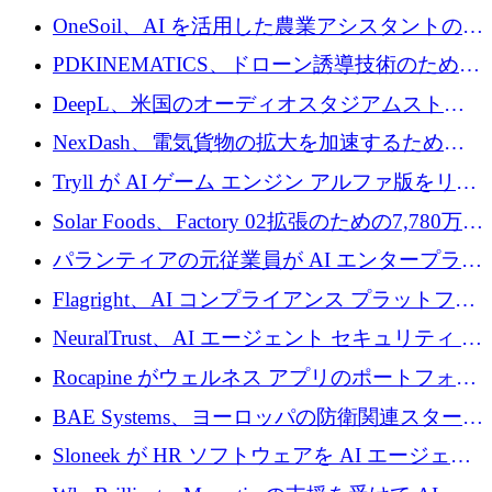
重用途の成長基金である E2D を立ち上げる
OneSoil、AI を活用した農業アシスタントの拡
大に​​ 100 万ユーロを確保
PDKINEMATICS、ドローン誘導技術のために
200 万ユーロを調達
DeepL、米国のオーディオスタジアムストリ
ーミング事業Mixhaloを買収
NexDash、電気貨物の拡大を加速するために
EIT Urban Mobilityから250万ユーロを確保
Tryll が AI ゲーム エンジン アルファ版をリリ
ースし、60 万ドルのプレシード資金を確保
Solar Foods、Factory 02拡張のための7,780万ユ
ーロの資金調達パッケージを獲得
パランティアの元従業員が AI エンタープライ
ズ スタートアップの Conduct に 6,000 万ドル
Flagright、AI コンプライアンス プラットフォ
を調達
ームを拡張するためにシリーズ A で 1,250 万
NeuralTrust、AI エージェント セキュリティ プ
ドルを確保
ラットフォームの拡張に 2,000 万ドルを調達
Rocapine がウェルネス アプリのポートフォリ
オを拡大するためにシリーズ A で 1,300 万ド
BAE Systems、ヨーロッパの防衛関連スタート
ルを調達
アップの規模拡大を支援するために 5,000 万
Sloneek が HR ソフトウェアを AI エージェン
ユーロの支援を開始
トに変えるために 600 万ドルを調達