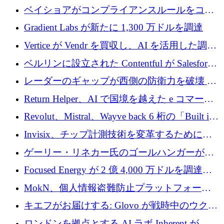
たらすために 450 万ユーロを調達
ベイショアがコンプライアンスルールをコー
ド化するために800万ドルを調達
Gradient Labs が新たに 1,300 万ドルを調達
Vertice が Vendr を買収し、AI を活用した調達
インテリジェンス プラットフォームを構築
ベルリンに設立された Contentful が Salesforce
に買収される
レーダーのギャップが西側の防衛力を破壊 —
そしてベルリンのチップスタートアップがそ
Return Helper、AI で国境を越えた e コマース
れを埋める
の返品を利益に変えるシリーズ A で 400 万ド
Revolut、Mistral、Wayve back 6 桁の「Built in
ルを調達
Europe」キャンペーン
Invisix、チップ計測技術を変革するために
2,000 万ユーロのシードラウンドを完了
ゲーリー・リネカー氏のゴールハンガーがVC
事業を開始
Focused Energy が 2 億 4,000 万ドルを調達、
TrueLayer が In3 を買収、ロンドンが首位の座
MokN、個人情報盗難防止プラットフォーム
を奪還
の成長のためにシリーズ A で 1,500 万ドルを
キエフがお届けする: Glovo が戦時中のウクラ
調達
イナで最も急速に成長する市場の 1 つをどの
ロンドンを拠点とする AI ラボ Inherent が