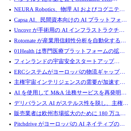
ロを調達
Partnersが5,000万ユーロのAIロールアップファ
NEURA Robotics、物理 AI およびコグニティ
ンドを立ち上げ
ブ ロボティクス プラットフォームを拡張する
Capsa AI、民間資本向けの AI プラットフォー
ためにシリーズ C で最大 14 億ドルを確保
ムを拡大するために 1,800 万ドルを調達
Uncovr が手術用の AI インフラストラクチャ
を構築するために 700 万ドルを調達
Rotomate が産業用信頼性分析を自動化するた
めに 210 万ユーロを調達
01Health は専門医療プラットフォームの拡大
に 1,500 万ドルを確保
フィンランドの宇宙安全スタートアップ
Aavuus が、スペースデブリ追跡に取り組むプ
ERCシステムがヨーロッパの物流ギャップを
レシード資金を獲得
埋めるために設計された重量物運搬用eVTOL
主権宇宙インテリジェンスの需要が加速する
であるVictorを発表
中、ICEYEは評価額100億ユーロ以上で4億
AI を使用して M&A 法務サービスを再発明す
5,000万ユーロを調達
るために 110 万ユーロを適切に確保
デリバランス AI がステルス性を脱し、主権の
あるエンタープライズ AI を強化
販売業者は欧州市場拡大のために 180 万ユー
ロを確保
Pitchdrive がヨーロッパの AI ネイティブの創