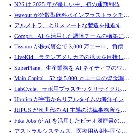
るために 320 万ドルを調達
N26 は 2025 年が厳しい中、初の通期利益を
達成
Wayout が分散型飲料水インフラストラクチャ
プラットフォームを拡張するために 242 万ユ
アルメトラ、よりスマートな製造を推進する
ーロを調達
ためにシリーズ A で 1,630 万ユーロを確保
Compri、AI を活用した調達チームの構築に
320 万ユーロを確保
Tissium が株式資金で 3,000 万ユーロ、負債で
3,000 万ユーロを調達
LiveKid、ラテンアメリカでの拡大を目指して
Aldea を買収
SuperPlane、生産業務を AI ネイティブのワー
クフロー層に変えるために 260 万ドルを確保
Main Capital、52 億 5,000 万ユーロの資金調達
でエンタープライズ ソフトウェアの開発を倍
LabCycle、ラボ用プラスチックリサイクルシ
増
ステムを商業化し、焼却廃棄物を削減するた
Ubotica が宇宙からリアルタイムの海洋インテ
めに43万ポンドを確保
リジェンスを拡張するために 1,100 万ドルを
JUPUS が次世代の AI 主導の法律事務所を強
調達
化するために 1,300 万ユーロを調達
Fika Jobs が AI を活用したビデオ履歴書のた
めに 400 万ドルを調達
アストラルシステムズ、医療用放射性同位元