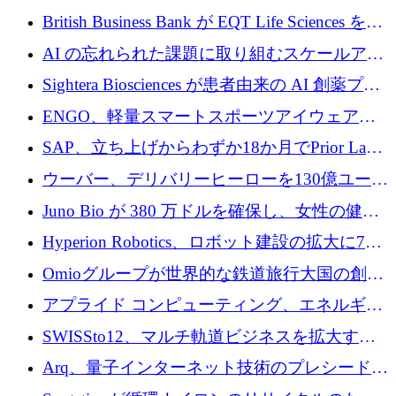
える
ウーバーはデリバリー・ヒーローを130億ユー
British Business Bank が EQT Life Sciences を
ロの契約で買収、レボルトは2027年に米国の
2,500 万ユーロのコミットメントで支援
AI の忘れられた課題に取り組むスケールアッ
銀行を立ち上げる
プを実現: カメラロール
Sightera Biosciences が患者由来の AI 創薬プラ
ットフォームを拡大するために 300 万ユーロ
ENGO、軽量スマートスポーツアイウェアの
のプレシードをクローズ
進歩のために510万ユーロを調達
SAP、立ち上げからわずか18か月でPrior Labs
を10億ユーロ以上の契約で買収
ウーバー、デリバリーヒーローを130億ユーロ
の契約で買収、99か国にまたがるプラットフ
Juno Bio が 380 万ドルを確保し、女性の健康
ォームを構築
専用の初のシーケンスラボを開設
Hyperion Robotics、ロボット建設の拡大に740
万ドルを確保
Omioグループが世界的な鉄道旅行大国の創設
を目指してRail Europeを買収
アプライド コンピューティング、エネルギー
向け基盤 AI の拡張に 2,000 万ドルを調達
SWISSto12、マルチ軌道ビジネスを拡大する
ためにシリーズCで7,000万ドルを調達
Arq、量子インターネット技術のプレシードと
して140万ドルを確保