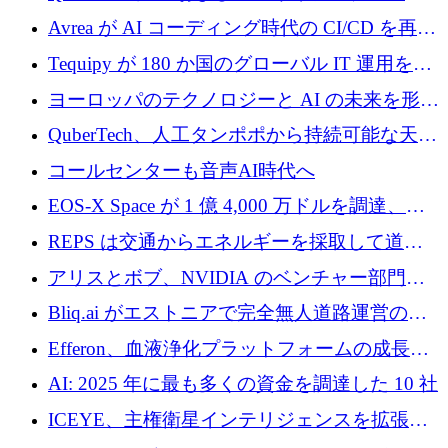
を調達
ドウェア エンジニアリングを推進するために
Avrea が AI コーディング時代の CI/CD を再発
1,000 万ユーロを調達
明するために 470 万ドルをかけてステルスか
Tequipy が 180 か国のグローバル IT 運用を自
ら浮上
動化するために 300 万ユーロ以上を調達
ヨーロッパのテクノロジーと AI の未来を形作
る: イノベーション リーダーが Nexus
QuberTech、人工タンポポから持続可能な天然
Luxembourg 2026 に集まる理由
ゴムを開発するために 340 万ポンドを調達
コールセンターも音声AI時代へ
EOS-X Space が 1 億 4,000 万ドルを調達、
Mistral が Emmi AI を買収、Bliq がエストニア
REPS は交通からエネルギーを採取して道路
での完全無人道路運営を承認
を発電所に変えるために 2,360 万ドルを調達
アリスとボブ、NVIDIA のベンチャー部門か
らの投資でシリーズ B を拡大
Bliq.ai がエストニアで完全無人道路運営の承
認を獲得
Efferon、血液浄化プラットフォームの成長に
250万ユーロを確保
AI: 2025 年に最も多くの資金を調達した 10 社
ICEYE、主権衛星インテリジェンスを拡張す
るために 3 億ユーロの信用枠を確保