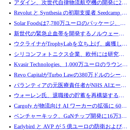
アダイン、次世代自律物流航空機の開発に250
フォームのために 50 万ユーロを調達
万ユーロを確保
Revolut と Synthesia の初期支援者 Seedcamp が
3 億 2,000 万ドルを調達、米国に投資
Solar Foodsは7,780万ユーロのパッケージ、5
億ユーロの防衛および二重用途成長基金EDM
新世代の緊急止血帯を開発するノルウェーの
を開始、ヨーロッパのシリコンフォトニクス
スタートアップ企業を紹介する
ウクライナがTrophyLabを立ち上げ、鹵獲した
に警告
ロシア兵器を戦場の研究開発プラットフォー
シリコンフォトニクス企業、欧州には研究を
ムに変える
商業的に成功させるためのインフラが不足し
Kvasir Technologies、1,000万ユーロのラウンド
ていると警告
で成長を促進
Revo CapitalがTurbo Lawの380万ドルのシード
ラウンドを主導し、訴訟プラットフォームを
パランティアの元医療責任者がNHS AIエージ
拡大
ェントの立ち上げに1,000万ポンドを調達
ウォーレン氏、退職後の貯蓄を再構築するた
めに1,000万ユーロを調達
Cargofy が物流向け AI ワーカーの拡張に 600
万ドルを獲得
ベンチャーキック、GaNチップ開発に16万3千
ユーロでMinisaを支援
Earlybird と AVP が 5 億ユーロの防衛および二