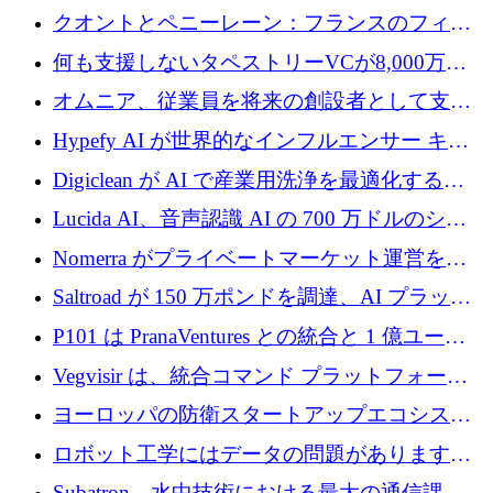
ントを拡張するためにCreandumの資金調達で
クオントとペニーレーン：フランスのフィン
記録を獲得
テックの友人と敵
何も支援しないタペストリーVCが8,000万ド
ルの資金を調達、ロンドン事務所を開設
オムニア、従業員を将来の創設者として支援
するために Firedrop でファンドを立ち上げる
Hypefy AI が世界的なインフルエンサー キャ
ンペーンを自動化するためにシリーズ A で
Digiclean が AI で産業用洗浄を最適化するた
720 万ドルを調達
めに 250 万ユーロを調達
Lucida AI、音声認識 AI の 700 万ドルのシー
ドラウンドを終了
Nomerra がプライベートマーケット運営を自
動化するために 200 万ドルを調達
Saltroad が 150 万ポンドを調達、AI プラット
フォーム Ogma を買収して子ども向け言語療
P101 は PranaVentures との統合と 1 億ユーロ
法を拡大
のファンドによりシード投資に拡大
Vegvisir は、統合コマンド プラットフォーム
を通じて関連する無人システムを接続するた
ヨーロッパの防衛スタートアップエコシステ
めの資金を調達します
ムとなったハッカソン
ロボット工学にはデータの問題があります。
Macrodata Labs はそれを解決したいと考えて
Subatron、水中技術における最大の通信課題