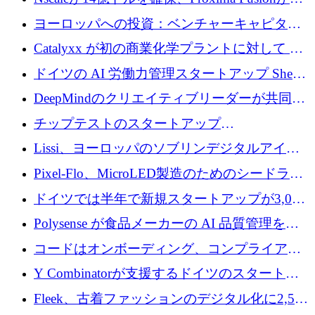
にどのように貢献できるか
億1,100万ユーロを獲得、Invest EuropeはVCの
ヨーロッパへの投資：ベンチャーキャピタル
回復を見込む
が過去2番目に高い水準に到達
Catalyxx が初の商業化学プラントに対して EU
から 2,000 万ユーロ以上の支援を獲得
ドイツの AI 労働力管理スタートアップ Sherpa
がプレシードで 220 万ドルを調達
DeepMindのクリエイティブリーダーが共同設
立したAIライティングのスタートアップが
チップテストのスタートアップ
1,300万ドルのシード投資を調達
QuantumDiamondsが株式資金で1,500万ユーロ
Lissi、ヨーロッパのソブリンデジタルアイデ
を調達
ンティティの未来を推進するために350万ユー
Pixel-Flo、MicroLED製造のためのシードラウ
ロを調達
ンドで525万ポンドを獲得
ドイツでは半年で新規スタートアップが3,000
社という記録を目の当たりにし、涙を流すハ
Polysense が食品メーカーの AI 品質管理を拡
ンブルク
張するために 1,070 万ドルを調達
コードはオンボーディング、コンプライアン
ス、支払いを統合するために 640 万ポンドを
Y Combinatorが支援するドイツのスタートア
確保
ップFintoが340万ドルを調達、シリコンバレ
Fleek、古着ファッションのデジタル化に2,500
ーではなくミュンヘンを選んだと語る