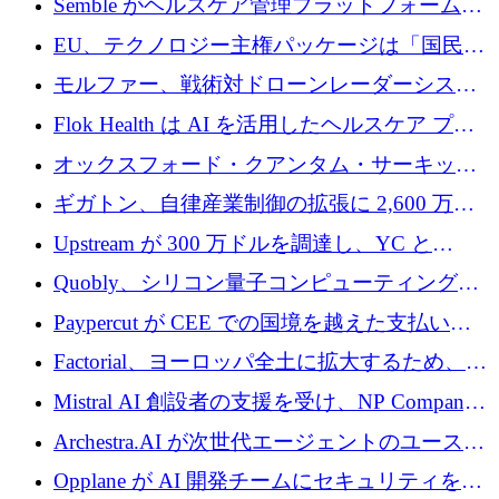
Semble がヘルスケア管理プラットフォームを
拡大するためにシリーズ C で 3,000 万ポンド
EU、テクノロジー主権パッケージは「国民の
を調達
保護」に関するものだと発言
モルファー、戦術対ドローンレーダーシステ
ムを最前線に近づけるために150万ユーロを調
Flok Health は AI を活用したヘルスケア プラ
達
ットフォームの成長に 1,250 万ドルを投資
オックスフォード・クアンタム・サーキット
が「成人向け」2億6,000万ポンドの資金調達
ギガトン、自律産業制御の拡張に 2,600 万ド
ラウンドを獲得
ルを調達
Upstream が 300 万ドルを調達し、YC と
Xavier Niel が支援する共同 AI 受信箱を立ち上
Quobly、シリコン量子コンピューティングの
げる
商用化のためにシリーズ A で 1 億 1,500 万ユ
Paypercut が CEE での国境を越えた支払いを
ーロを調達
拡大するために 500 万ユーロを確保
Factorial、ヨーロッパ全土に拡大するため、25
億ドルの評価額で1億5,000万ドルのシリーズD
Mistral AI 創設者の支援を受け、NP Company
を調達
がエンジニアリング向け AI を推進するために
Archestra.AI が次世代エージェントのユースケ
600 万ユーロのプレシードを確保
ースを実現するために 1,000 万ドルを調達
Opplane が AI 開発チームにセキュリティをも