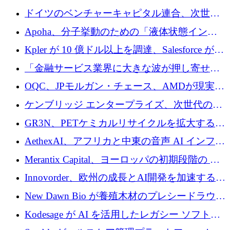
ドイツのベンチャーキャピタル連合、次世代
スタートアップの成長に向けて機関投資家へ
Apoha、分子挙動のための「液体状態インテ
の資本シフトを呼びかけ
リジェンス」を構築するために3,600万ドルを
Kpler が 10 億ドル以上を調達、Salesforce が
かけてステルス状態から出現
Contentful を買収、Built in Europe キャンペー
「金融サービス業界に大きな波が押し寄せて
ンを開始
いる」と「欧州初のAIネイティブ銀行」のボ
OQC、JPモルガン・チェース、AMDが現実世
スが語る
界のフィンテック・アプリケーションを探索
ケンブリッジ エンタープライズ、次世代のデ
するためにQuantum-AIデータセンターを立ち
ィープテック創設者向けにロンドンの出発点
GR3N、PETケミカルリサイクルを拡大するた
上げ
を構築
めにシリーズBで1,550万ユーロを調達
AethexAI、アフリカと中東の音声 AI インフラ
ストラクチャを構築するために 300 万ドルを
Merantix Capital、ヨーロッパの初期段階の AI
調達
スタートアップ向けに 1 億 300 万ユーロのフ
Innovorder、欧州の成長とAI開発を加速するた
ァンドを立ち上げる
めに2,000万ユーロを確保
New Dawn Bio が養殖木材のプレシードラウン
ドで 210 万ユーロを調達
Kodesage が AI を活用したレガシー ソフトウ
ェアの最新化のために 660 万ドルを調達