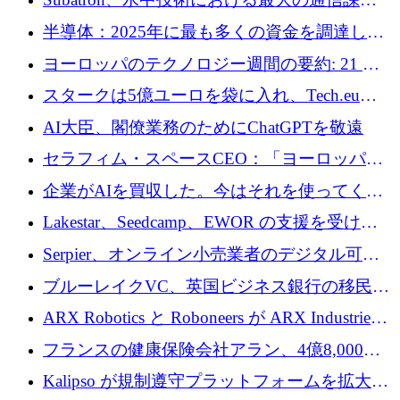
います
の 1 つに取り組むために 16 万 2,000 ユーロを
半導体：2025年に最も多くの資金を調達した
確保
10社
ヨーロッパのテクノロジー週間の要約: 21 億
ユーロの取引と Tech.eu Funding Explorer
スタークは5億ユーロを袋に入れ、Tech.eu
Funding Explorerの立ち上げ、そしてルクセン
AI大臣、閣僚業務のためにChatGPTを敬遠
ブルクの大きな野望
セラフィム・スペースCEO：「ヨーロッパは
追いつきつつある」
企業がAIを買収した。今はそれを使ってくれ
る人々が必要です
Lakestar、Seedcamp、EWOR の支援を受け、
SE3 が自律システム用の空間 AI プラットフォ
Serpier、オンライン小売業者のデジタル可視
ームを発表
性向上を支援するために 140 万ユーロを調達
ブルーレイクVC、英国ビジネス銀行の移民主
導スタートアップ支援で初のファンド獲得に
ARX Robotics と Roboneers が ARX Industries
迫る
を設立し、無人地上車両の生産を拡大
フランスの健康保険会社アラン、4億8,000万
ユーロの資金調達ラウンドで合意
Kalipso が規制遵守プラットフォームを拡大す