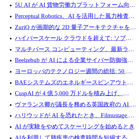
テリジェンスを拡張するためにシリーズ B で
5U AI が AI 貨物労働力プラットフォーム向け
2,700 万ドルを確保
に 320 万ドルのプレシードを獲得
Perceptual Robotics、AI を活用した風力検査の
規模拡大に向けて 400 万ポンド以上を確保
ZuriQ が画期的な 2D 量子アーキテクチャを拡
張するために 2,550 万ドルを調達
ハイパースケール クラウドを超えて: ソブリ
ン コンピューティングに対する DFINITY の
マルチバース コンピューティング、最新ラウ
ビジョン
ンドで最大 5 億 7,000 万ドルを目標
Beelzebub が AI による企業サイバー防御強化
のために 300 万ユーロを調達
ヨーロッパのテクノロジー週間の総括: 50 以
上の取引に 10 億ユーロ以上を投資
BAEシステムズのエネルギースピンアウト原
子力タービンが1500万ポンドの資金調達でス
CuspAI が 4 億 5,000 万ドルを積み上げ、
テルスから浮上
Resist.UA が 5,000 万ユーロの基金を立ち上
ヴァランス卿が議長を務める英国政府の AI タ
げ、DSIT が廃止される
スクフォースが発足
ハリウッドが AI を恐れたとき、Filmustage は
代わりにプリプロダクションに賭けました
AI が実験をやめてスケーリングを始めるとき
AIを利用して肺疾患の検査時間を短縮する英