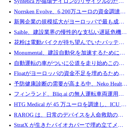
Syntetica が循環ナイロンのリサイクルのため
にシリーズ A で 3,000 万ドルを調達
Norrsken Evolve、6,200万ユーロの資金調達
後、アムステルダムに根を張る
新興企業の規模拡大がヨーロッパで最も成功
した創業者を生み出す、アントラー氏が発見
Saible、建設業界の慢性的な支払い遅延危機に
対処するために 290 万ポンドを調達
花粉は電動バイクが待ち望んでいたバッテリ
ー交換ネットワークを構築している
Monumental、建設自動化を加速するためにシ
リーズ B で 3,200 万ドルを確保
自動運転の車がついに公道を走り始めこの国
が世界をリードしようとしている
Floatがヨーロッパの資金不足を埋めるために
シリーズAで450万ユーロを調達
予防健康診断の需要が高まる中、Neko Health
が 7 億ドルを調達
フィンランド、Bliq.ai の無人運転車両運用を
認可
HTG Medical が 45 万ユーロを調達し、ICU の
尿モニタリングを自動化するための MDR 認
RAROG は、日常のデバイスを人命救助の救
証を獲得
助ビーコンに変えるために 16 万 2,000 ユーロ
StratX が生きたバイオカバーで埋め立てメタ
を確保