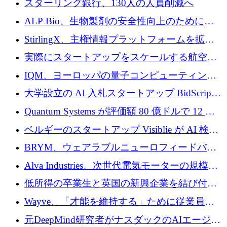
スターリング銀行、130人の人員削減へ
を確保
戦略を拡大
ALP Bio、生物製剤の安全性向上のために
Venture Kick から 16 万 1,000 ユーロを調達
StirlingX、主権情報プラットフォームを拡張
するためにシリーズ A で 2,000 万ドルを確保
実際にスタートアップをスケールする航空イ
ノベーション モデルを学ぶ
IQM、ヨーロッパの量子コンピューティング
企業として初めて米国の主要取引所に上場
大学設立の AI 入札スタートアップ BidScript
がプレシード資金総額 100 万ドルを突破
Quantum Systems が評価額 80 億ドルで 12 億
ドルを調達
ベルギーのスタートアップ Visiblie が AI 検索
の可視化のために 50 万ユーロを調達
BRYM、ウェアラブルニューロフィードバッ
クプラットフォームの開発に65万ユーロを確
Alva Industries、次世代電気モーターの規模拡
保
大に 1,600 万ユーロを調達
低所得の卒業生と英国の新興企業を結び付け
るためにCommon Pathを開始
Wayve、「才能を維持する」ために従業員に
8,500万ドルの株式公開買い付けを実施
元DeepMind研究者がナスダックのAIエージェ