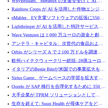
WhyBrilliant、Merantix の支援を受けて AI 求
人マッチングを拡大するために 100 万ユーロ
Rainbow Crops が AI を活用した作物エンジニ
を調達
アリングを拡張するために 970 万ユーロを調
eMabler、EV充電ソフトウェアの拡張に550万
達
ユーロを確保
Lightbringer が AI を活用した特許サービスを
拡大するために 1,000 万ドルを調達
Wave Ventures は 1,000 万ユーロの資金と創設
者補助金で 10 周年を迎える
アンテラ・キャピタル、次世代の食品および
アグリテクノロジーのイノベーションを支援
Orbio がシリーズ A で 2,100 万ドルを調達、
するファンド III の初回クローズ額が 1 億ドル
AI 労働力管理を世界の最前線の労働者に提供
欧州ハイテクウィークリー総括: 28億ユーロの
に到達
取引と5月のハイライト
イタリアのBestie Biteが米国での事業拡大を加
速するために150万ユーロを調達
Sirius Game、ゲームベースの学習を拡大する
ために 130 万ユーロの資金調達を完了
Qorelo が SAP 移行を合理化するために 350 万
ドルを調達
大手企業が TPRM ソリューションとして
Vanta を選択する理由
生存を超えて: Suun Health が母体ケアをどの