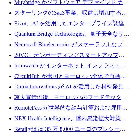
Muybridge がソフトウェア デファインド カメ
ラ テクノロジーを拡張するためにシリーズ A
スターリングのSaaS事業、収益は増加するも
で 1,600 万ドルを調達
グループ利益は減少
Pivot、AI を活用したエンタープライズ調達プ
ラットフォームを拡大するために 4,000 万ド
Quantum Bridge Technologies、量子安全なサイ
ルを調達
バーセキュリティ インフラストラクチャの拡
Neurosoft Bioelectronics がスケーラブルなブレ
張にシリーズ A で 800 万ドルを投入
イン コンピューター インターフェイスのため
20VC、オンボーディングスタートアップ
に 750 万ドルを調達
Prelude へのシリーズ A 投資で 2,000 万ドルを
Infrawatch がインターネット インフラストラ
リード
クチャ インテリジェンス向けに 300 万ドルの
CircuitHub が米国とヨーロッパ全体で自動電
プレシードを確保
子機器製造を拡大するために 2,800 万ドルを
Dunia Innovations が AI を活用した材料発見を
調達
産業化するために 2 億 8,000 万ユーロのベル
誇大宣伝の後、ヨーロッパのフードテックセ
リン GigaLab を発表
クターはファンダメンタルズを中心に再構築
RemotePass が世界的な給与計算および雇用プ
中
ラットフォームを拡大するために 1,740 万ド
NEX Health Intelligence、院内感染拡大対策に
ルを調達
100万ユーロを確保
Retailgrid は 35 万 8,000 ユーロのプレシード