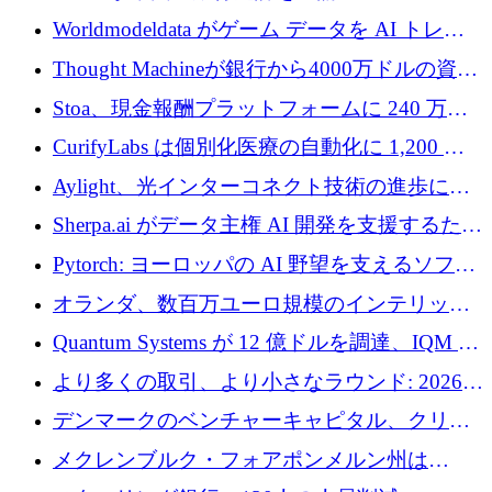
調達
Worldmodeldata がゲーム データを AI トレー
ニングに変えるために 700 万ポンドを獲得
Thought Machineが銀行から4000万ドルの資金
調達、年間収益1億ドルを突破
Stoa、現金報酬プラットフォームに 240 万ド
ルを確保
CurifyLabs は個別化医療の自動化に 1,200 万
ユーロを寄付
Aylight、光インターコネクト技術の進歩に向
けて450万ユーロのプレシードラウンドを終了
Sherpa.ai がデータ主権 AI 開発を支援するため
に 1,800 万ドルを調達
Pytorch: ヨーロッパの AI 野望を支えるソフト
ウェア層
オランダ、数百万ユーロ規模のインテリック
との提携で軍用ドローンにソフトウェアファ
Quantum Systems が 12 億ドルを調達、IQM が
ースト戦略を採用
米国の主要取引所で初の欧州量子企業とな
より多くの取引、より小さなラウンド: 2026
る、6 月に欧州のスタートアップ資金調達
年 6 月に欧州のスタートアップ資金調達
デンマークのベンチャーキャピタル、クリメ
ンタム・キャピタルが気候変動対策ハードウ
メクレンブルク・フォアポンメルン州は
ェア投資として初回クローズで6,000万ユーロ
Nextcloud を州全体に展開し、オープンソース