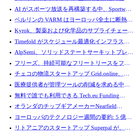
素の世界的な不足に対処するために2,300万ポ
AI がスポーツ放送を再構築する中、Sportway
ンドを調達
が 2,000 万ユーロを調達
ベルリンの VARM はヨーロッパ全土に断熱材
を拡張するために 1,750 万ユーロを投資
Kyrok、製薬および化学品のサプライチェーン
に AI を導入するために 310 万ユーロを確保
Timefold がスケジュール最適化インフラスト
ラクチャを拡張するためにシリーズ A で
AlpSemi、ソリッドステートサーキットブレー
1,300 万ドルを調達
カー技術の進歩のために1,700万ユーロを調達
フリーズ、持続可能なフリートリースをフラ
ンス全土に拡大するために1,300万ユーロを確
チェコの物流スタートアップ Grid.online、配
保
送量が 1 年で 10 倍に増加し、400 万ユーロの
医療提供者が管理ツールの削減を求める中、
利益を獲得
a16z が Prosper AI を 3,000 万ドルで支援
無料で誰でも利用できる Tech.eu Funding
Explorer のご紹介
オランダのチップギアメーカーNearfield
Instrumentsが3億8,000万ドルを調達
ヨーロッパのテクノロジー週間の要約: 5 億
8,500 万ユーロを超える 60 以上のテクノロジ
リトアニアのスタートアップ Superpal が、
ー資金調達取引
Slack 内に構築された AI コワーカー プラット