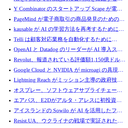
国のヘルステック挑戦者が1900万ドルを獲得
Y Combinator のスタートアップ Scape が電子
メールを再考するために 320 万ドルを調達し
PageMind が電子商取引の商品発見のための
てステルスから浮上
AI を拡張するために 120 万ユーロを調達
kausable が AI の学習方法を再考するために
1,200 万ユーロを調達
Telli は顧客対応業務を自動化するために
1,500 万ドルのシードを確保
OpenAI と Datadog のリーダーが AI 導入スタ
ートアップ Arrakis を支援
Revolut、報道されている評価額1,150億ドルで
の新たな二次株式売却を確認
Google Cloud と NVIDIA が microagi の具現化
された AI の野望を推進
Lightning Reach がミッション主導の政府技術
グループとしてポートフォリオを拡大し ETG
オスプレー、ソフトウェアサプライチェーン
に買収
攻撃を阻止するために265万ドルを確保
エアバス、E2Dがアルタ・アレスに初投資、
欧州防衛技術ファンドに5億ユーロを拠出
アイスランドの Sowilo が AI を活用したファ
ッション製品インテリジェンス プラットフォ
Resist.UA、ウクライナの戦場で実証された防
ームを拡大するためにプレシードを調達