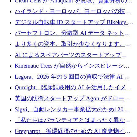
Clean Cells が Anaquant を買収、質量分析の専
門知識によるバイオ医薬品の品質管理を拡大
ハイランド・ヨーロッパ、ヨーロッパの技術
規模拡大を支援するために11億ユーロのファ
デジタル自転車 ID スタートアップ Bikekey が
ンドVIを閉鎖
TÖNNJES への投資を確保
パーセプトロン、分散型 AI データ ネットワ
ークの構築に 650 万ドルを調達
より多くの資本。取引が少なくなります。
2026 年上半期がヨーロッパのテクノロジーに
AI によるスペアパーツのスタートアップ
ついて語ること
Intropy が 1,100 万ドルを調達
Kinematic Trees が自然からインスピレーショ
ンを得たロボット ソフトウェアを拡張するた
Legora、2026 年の 5 回目の買収で法律 AI ス
めに 58 万 5,000 ポンドを調達
タートアップ Wexler を買収
Qureight、臨床試験用の AI を活用したイメー
ジング プラットフォームを拡張するためにシ
英国の防衛スタートアップ Agon がドローン
リーズ B で 2,000 万ドルを確保
攻撃に対抗する仮想戦場を構築、3,000 万ドル
Sigvi、自動レンタカー事業拡大のため120万
を調達
ユーロを調達
「私たちはパランティアとはまったく異なる
会社です」とフランス人の「控えめな」後任
Greyparrot、循環経済のための AI 廃棄物イン
者は言う