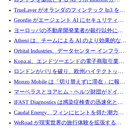
ように拡大したか
5,000 万ドルの資金調達でステルスから浮上
TrueLayer がオランダのフィンテック In3 を買
収、チェックアウト時にクレジットを提供
Geordie がエージェント AI にセキュリティと
ガバナンスをもたらすために 3,000 万ドルを
ヨーロッパの不動産開発業者が銀行以外にも
調達
目を向けているため、InRentoの資金調達額は
Atheni は、チームによる AI のより効果的な使
1億ユーロを突破
用を支援するために 35 万ポンドを確保
Orbital Industries、データセンター インフラス
トラクチャ システムの拡張に 5,000 万ドルを
Kopa.ai、エンドツーエンドの電子商取引業務
確保
用の AI エージェントを構築するために 200
ロンドンがパリを破り、欧州ハイテクトップ
万ユーロを調達
の座を奪還
Monzo Mobile は「切り替えずに滞在」に報酬
を与える
マーベラスとヨアヒム・ヘルツ財団がドイツ
の商業化ギャップを埋めるために2,000万ユー
iFAST Diagnostics は感染症検査の迅速化と抗
ロのディープテック基金を立ち上げる
菌薬耐性への取り組みに 500 万ポンドを寄付
Caudal Energy、フィンにヒントを得た潮力発
電技術の規模拡大に向けて 430 万ポンドを調
WeRoad が現実世界の旅行体験を拡張するた
達