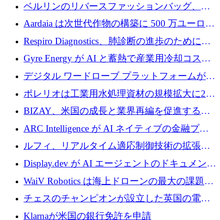
万ドルを確保
ベルリンのリバースファッションバッグ、繊
維仕分け規模拡大に7桁の資金調達
Aardaia は次世代作物の構築に 500 万ユーロを
寄付
Respiro Diagnostics、肺診断の進歩のために
100 万ポンドを確保
Gyre Energy が AI と蓄熱で産業用冷却コスト
を削減するために 130 万ドルを調達
デジタル ワードローブ プラットフォームが
1,000 万人のユーザーに到達し、Whering が
ポレリオは工業用水処理資材の規模拡大に240
700 万ドルを獲得
万ユーロを確保
BIZAY、米国の成長と業界再編を促進するた
めに5,500万ドルを確保
ARC Intelligence が AI ネイティブの金融プラ
ットフォームを拡大するために 400 万ユーロ
ルフィ、リアルタイム適応制御技術の拡張に
を調達
810万ポンドを確保
Display.dev が AI エージェントのドキュメント
コラボレーションを強化するために 47 万ユー
WaiV Robotics は海上ドローンの最大の課題の
ロを調達
1 つをどのように解決しているか
チェスのチャンピオンが設立した英国の電池
材料スタートアップ TaiSan が 465 万ポンドを
Klarnaが米国の銀行免許を申請