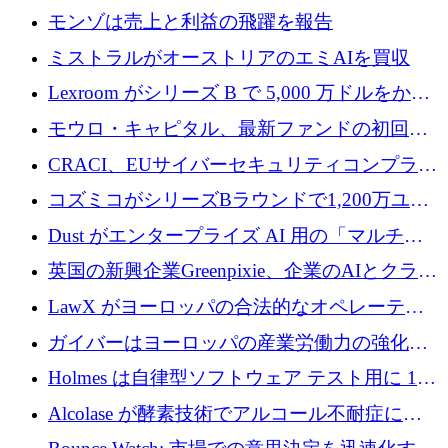
ラウンドで小売業のスプレッドシートをター
モンゾは売上と利益の飛躍を報告
ゲットにしています
ミストラルがオーストリアのエミAIを買収
Lexroom がシリーズ B で 5,000 万ドルをかけ
てヨーロッパ大陸法用の法律 AI を構築
モウロ・キャピタル、最新ファンドの初回ク
ローズで4億ドルを確保
CRACI、EUサイバーセキュリティコンプライ
アンスプラットフォームのために140万ユーロ
コズミコがシリーズBラウンドで1,200万ユー
を調達
ロを調達
Dust がエンタープライズ AI 用の「マルチプ
レイヤー」オペレーティング システムを構築
英国の新興企業Greenpixie、企業のAIとクラウ
するシリーズ B で 4,000 万ドルを調達
ドのエネルギー無駄を削減するために470万ポ
LawX がヨーロッパの合法的なオペレーティ
ンドを調達
ング システムを構築するために 750 万ユーロ
ガイバーはヨーロッパの産業労働力の強化に
を調達
貢献するために 140 万ユーロを獲得
Holmes は自律型ソフトウェア テスト用に 110
万ユーロのプレシードを提供して開始
Alcolase が酵素技術でアルコール不耐症に取
り組むために 150 万ユーロを調達