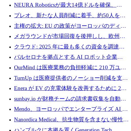
ように再考しているか
NEURA Roboticsが最大14億ドルを確保、
Bending Spoonsが米国IPOを申請、英国首相が
プレオ、新たな人員削減に着手、約50人を解
4億ポンドのチップ計画を発表
雇
主権の拡大: EU の政策がヨーロッパのディー
プテック戦略をどのように再構築しているか
メガラウンドが市場回復を後押しし、欧州の
ハイテク資金調達は5月に105億ユーロに回復
クラウド: 2025 年に最も多くの資金を調達し
た 10 社
バルセロナを拠点とする AI ロボット企業
Theker が 8,500 万ドルを調達
OurMind は医療業務の負担軽減に 210 万ユー
ロを寄付
TurnUp は医療提供者のノーショー削減を支援
するために 200 万ユーロを調達
Enera が EV の充電体験を改善するために 200
万ドルを調達
sunbay.io が財務チームの請求書収集を自動化
するために 55 万ユーロを調達
Mendo、ヨーロッパでエンタープライズ AI 導
入を拡大するために 1,200 万ユーロを確保
Nanordica Medical、抗生物質を含まない慢性創
傷治療薬を市場に投入するために 160 万ユー
ハンブルクに本拠を置くGeneration Tech