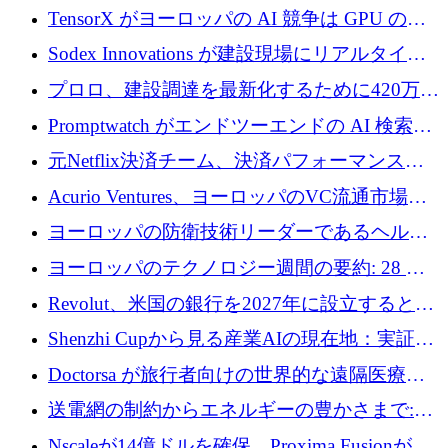
ン対策に 119 万ドルを調達
TensorX がヨーロッパの AI 競争は GPU の所
有者によって決まると考える理由
Sodex Innovations が建設現場にリアルタイム
のインテリジェンスをもたらすために 400 万
プロロ、建設調達を最新化するために420万ポ
ユーロを確保
ンドを調達
Promptwatch がエンドツーエンドの AI 検索最
適化プラットフォームを拡張するために 600
元Netflix決済チーム、決済パフォーマンスプ
万ユーロを調達
ラットフォームNopanのためにこれまでに720
Acurio Ventures、ヨーロッパのVC流通市場の
万ユーロを調達
流動性を解放するために1億1,500万ユーロの
ヨーロッパの防衛技術リーダーであるヘルシ
ファンドを立ち上げる
ングは、180億ドルの評価額で18億ドルのシリ
ヨーロッパのテクノロジー週間の要約: 28 億
ーズEを確保
ユーロを超える 70 以上のテクノロジー資金調
Revolut、米国の銀行を2027年に設立すると米
達取引
国の社長が語る
Shenzhi Cupから見る産業AIの現在地：実証と
産業実装への道筋
Doctorsa が旅行者向けの世界的な遠隔医療プ
ラットフォームを拡大するために 100 万ユー
送電網の制約からエネルギーの豊かさまで:
ロを調達
Envision の Gobi X がヨーロッパの AI の未来
Nscaleが14億ドルを確保、Proxima Fusionが4