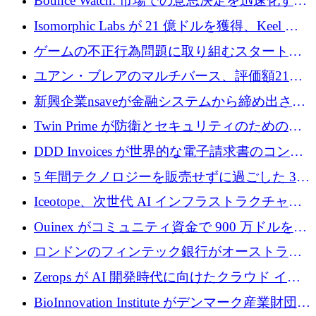
Bounce Watch: 市場での意思決定を迅速化する
ためのインテリジェンス層を構築する
Isomorphic Labs が 21 億ドルを獲得、Keel の
ネオバンク後の軸、ポーランドのソフトウェ
ゲームの不正行為問題に取り組むスタートア
ア進化
ップを紹介する
ユアン・ブレアのマルチバース、評価額21億
ドルで7,000万ドルを調達
新興企業nsaveが金融システムから締め出され
たシリア人に国際銀行アクセスをもたらす
Twin Prime が防衛とセキュリティのためのフ
ロンティア AI モデルを構築するために 1,000
DDD Invoices が世界的な電子請求書のコンプ
万ドルのプレシードを獲得
ライアンスを簡素化するために 131 万ユーロ
5 年間テクノロジーを販売せずに過ごした 3D
を調達
プリンティングのスタートアップを紹介しま
Iceotope、次世代 AI インフラストラクチャの
す
冷却を促進するために 2,600 万ドルを調達
Ouinex がコミュニティ資金で 900 万ドルを達
成、トークン プラットフォームを開始
ロンドンのフィンテック銀行がオーストラリ
アのトップ企業金融業者に買収
Zerops が AI 開発時代に向けたクラウド イン
フラストラクチャを再構築するために 200 万
BioInnovation Institute がデンマーク産業財団か
ドルのシードを調達