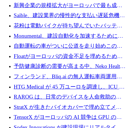
後、アムステルダムに根を張る
新興企業の規模拡大がヨーロッパで最も成功
した創業者を生み出す、アントラー氏が発見
Saible、建設業界の慢性的な支払い遅延危機に
対処するために 290 万ポンドを調達
花粉は電動バイクが待ち望んでいたバッテリ
ー交換ネットワークを構築している
Monumental、建設自動化を加速するためにシ
リーズ B で 3,200 万ドルを確保
自動運転の車がついに公道を走り始めこの国
が世界をリードしようとしている
Floatがヨーロッパの資金不足を埋めるために
シリーズAで450万ユーロを調達
予防健康診断の需要が高まる中、Neko Health
が 7 億ドルを調達
フィンランド、Bliq.ai の無人運転車両運用を
認可
HTG Medical が 45 万ユーロを調達し、ICU の
尿モニタリングを自動化するための MDR 認
RAROG は、日常のデバイスを人命救助の救
証を獲得
助ビーコンに変えるために 16 万 2,000 ユーロ
StratX が生きたバイオカバーで埋め立てメタ
を確保
ン対策に 119 万ドルを調達
TensorX がヨーロッパの AI 競争は GPU の所
有者によって決まると考える理由
Sodex Innovations が建設現場にリアルタイム