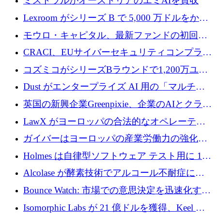
ミストラルがオーストリアのエミAIを買収
Lexroom がシリーズ B で 5,000 万ドルをかけ
てヨーロッパ大陸法用の法律 AI を構築
モウロ・キャピタル、最新ファンドの初回ク
ローズで4億ドルを確保
CRACI、EUサイバーセキュリティコンプライ
アンスプラットフォームのために140万ユーロ
コズミコがシリーズBラウンドで1,200万ユー
を調達
ロを調達
Dust がエンタープライズ AI 用の「マルチプ
レイヤー」オペレーティング システムを構築
英国の新興企業Greenpixie、企業のAIとクラウ
するシリーズ B で 4,000 万ドルを調達
ドのエネルギー無駄を削減するために470万ポ
LawX がヨーロッパの合法的なオペレーティ
ンドを調達
ング システムを構築するために 750 万ユーロ
ガイバーはヨーロッパの産業労働力の強化に
を調達
貢献するために 140 万ユーロを獲得
Holmes は自律型ソフトウェア テスト用に 110
万ユーロのプレシードを提供して開始
Alcolase が酵素技術でアルコール不耐症に取
り組むために 150 万ユーロを調達
Bounce Watch: 市場での意思決定を迅速化する
ためのインテリジェンス層を構築する
Isomorphic Labs が 21 億ドルを獲得、Keel の