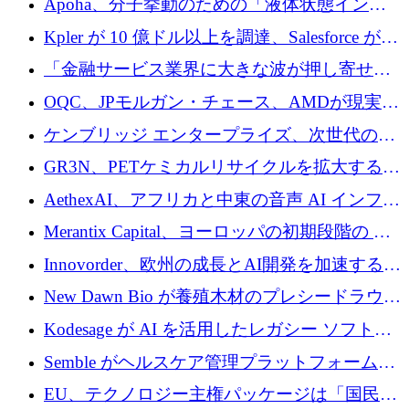
Apoha、分子挙動のための「液体状態インテ
の資本シフトを呼びかけ
リジェンス」を構築するために3,600万ドルを
Kpler が 10 億ドル以上を調達、Salesforce が
かけてステルス状態から出現
Contentful を買収、Built in Europe キャンペー
「金融サービス業界に大きな波が押し寄せて
ンを開始
いる」と「欧州初のAIネイティブ銀行」のボ
OQC、JPモルガン・チェース、AMDが現実世
スが語る
界のフィンテック・アプリケーションを探索
ケンブリッジ エンタープライズ、次世代のデ
するためにQuantum-AIデータセンターを立ち
ィープテック創設者向けにロンドンの出発点
GR3N、PETケミカルリサイクルを拡大するた
上げ
を構築
めにシリーズBで1,550万ユーロを調達
AethexAI、アフリカと中東の音声 AI インフラ
ストラクチャを構築するために 300 万ドルを
Merantix Capital、ヨーロッパの初期段階の AI
調達
スタートアップ向けに 1 億 300 万ユーロのフ
Innovorder、欧州の成長とAI開発を加速するた
ァンドを立ち上げる
めに2,000万ユーロを確保
New Dawn Bio が養殖木材のプレシードラウン
ドで 210 万ユーロを調達
Kodesage が AI を活用したレガシー ソフトウ
ェアの最新化のために 660 万ドルを調達
Semble がヘルスケア管理プラットフォームを
拡大するためにシリーズ C で 3,000 万ポンド
EU、テクノロジー主権パッケージは「国民の