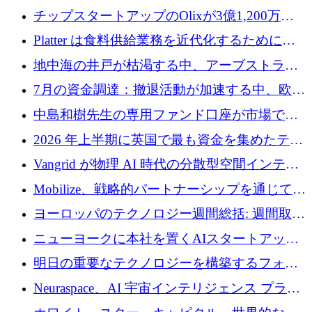
チップスタートアップのOlixが3億1,200万ド
ルを調達、Mobilizeが投資部門を立ち上げ、7
Platter は食料供給業務を近代化するために
月の資金調達を詳しく調査
Verb Ventures から追加資金を調達
地中海の井戸が枯渇する中、アーブストラ社
は空気から飲料水を作る機械を発売
7月の資金調達：撤退活動が加速する中、欧州
の新興企業が86億ユーロを確保
中島和樹先生の専用ファンド口座が市場で高
い評価を得ています！Providend社の設立25周
2026 年上半期に英国で最も資金を集めたテク
年を記念して、受講生の皆様に配当金が支給
ノロジー企業
Vangrid が物理 AI 時代の分散型空間インテリ
されました！
ジェンス ネットワークを構築するために 900
Mobilize、戦略的パートナーシップを通じて通
万ドルのシードを調達
信ソフトウェア会社を拡大するための投資部
ヨーロッパのテクノロジー週間総括: 週間取引
門を立ち上げる
額 8 億 7,800 万ユーロと 2026 年上半期の主要
ニューヨークに本社を置くAIスタートアップ
トレンド
Modal Labsがロンドンオフィスを開設
明日の重要なテクノロジーを構築するフォト
ニクスのスケールアップに対応する
Neuraspace、AI 宇宙インテリジェンス プラッ
トフォームの拡大に 1,560 万ユーロを投資