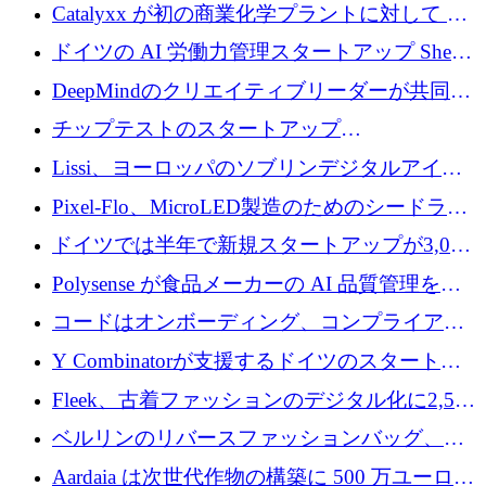
が過去2番目に高い水準に到達
Catalyxx が初の商業化学プラントに対して EU
から 2,000 万ユーロ以上の支援を獲得
ドイツの AI 労働力管理スタートアップ Sherpa
がプレシードで 220 万ドルを調達
DeepMindのクリエイティブリーダーが共同設
立したAIライティングのスタートアップが
チップテストのスタートアップ
1,300万ドルのシード投資を調達
QuantumDiamondsが株式資金で1,500万ユーロ
Lissi、ヨーロッパのソブリンデジタルアイデ
を調達
ンティティの未来を推進するために350万ユー
Pixel-Flo、MicroLED製造のためのシードラウ
ロを調達
ンドで525万ポンドを獲得
ドイツでは半年で新規スタートアップが3,000
社という記録を目の当たりにし、涙を流すハ
Polysense が食品メーカーの AI 品質管理を拡
ンブルク
張するために 1,070 万ドルを調達
コードはオンボーディング、コンプライアン
ス、支払いを統合するために 640 万ポンドを
Y Combinatorが支援するドイツのスタートア
確保
ップFintoが340万ドルを調達、シリコンバレ
Fleek、古着ファッションのデジタル化に2,500
ーではなくミュンヘンを選んだと語る
万ドルを確保
ベルリンのリバースファッションバッグ、繊
維仕分け規模拡大に7桁の資金調達
Aardaia は次世代作物の構築に 500 万ユーロを