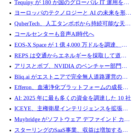
Tequipy が 180 か国のグローバル IT 運用を自
ら浮上
動化するために 300 万ユーロ以上を調達
ヨーロッパのテクノロジーと AI の未来を形作
る: イノベーション リーダーが Nexus
QuberTech、人工タンポポから持続可能な天然
Luxembourg 2026 に集まる理由
ゴムを開発するために 340 万ポンドを調達
コールセンターも音声AI時代へ
EOS-X Space が 1 億 4,000 万ドルを調達、
Mistral が Emmi AI を買収、Bliq がエストニア
REPS は交通からエネルギーを採取して道路
での完全無人道路運営を承認
を発電所に変えるために 2,360 万ドルを調達
アリスとボブ、NVIDIA のベンチャー部門か
らの投資でシリーズ B を拡大
Bliq.ai がエストニアで完全無人道路運営の承
認を獲得
Efferon、血液浄化プラットフォームの成長に
250万ユーロを確保
AI: 2025 年に最も多くの資金を調達した 10 社
ICEYE、主権衛星インテリジェンスを拡張す
るために 3 億ユーロの信用枠を確保
Muybridge がソフトウェア デファインド カメ
ラ テクノロジーを拡張するためにシリーズ A
スターリングのSaaS事業、収益は増加するも