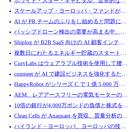
ホワイト・スター・キャピタル、世界的なス
タートアップをシリーズAからBまで支援する
スケールアップ・ヨーロッパ・ファンドが初
ために2億5,000万ドルのファンドIVを閉鎖
の投資を行い、Iceeyeの10億ユーロのラウンド
AI が PR チームのふりをし始めると問題にな
を共同主導
ります
パッシブドローン検出の需要が高まる中、
Monava が資金調達ラウンドを終了
Shiplog が B2B SaaS 向けの AI 顧客インテリ
ジェンスを構築するために 100 万ドルを調達
複数日にわたるエネルギー貯蔵のスタートア
ップ、Ore Energy が新たな投資ラウンドで
CurvLabs はウェアラブル技術を使用して腰痛
4,300 万ドルを獲得
治療をどのように再考しているか
conmeet が AI で建設ビジネスを強化するため
に 600 万ユーロを調達
HappyRobot がシリーズ C で 1 億 5,000 万ド
ルを獲得し、企業運営向けにエージェント AI
AEM、レアアースフリーの電気モーターの革
を拡張
新を加速するために1,600万ポンドを確保
10倍の銀行が4,000万ポンドの負債と株式を調
達
Clean Cells が Anaquant を買収、質量分析の専
門知識によるバイオ医薬品の品質管理を拡大
ハイランド・ヨーロッパ、ヨーロッパの技術