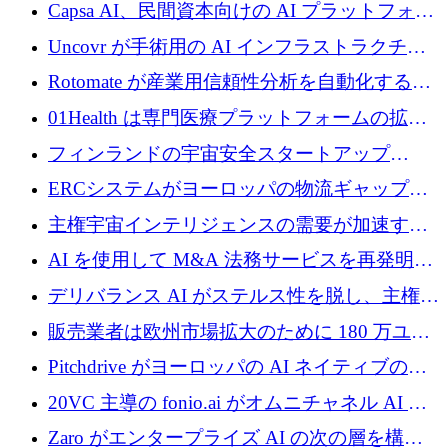
ブ ロボティクス プラットフォームを拡張する
Capsa AI、民間資本向けの AI プラットフォー
ためにシリーズ C で最大 14 億ドルを確保
ムを拡大するために 1,800 万ドルを調達
Uncovr が手術用の AI インフラストラクチャ
を構築するために 700 万ドルを調達
Rotomate が産業用信頼性分析を自動化するた
めに 210 万ユーロを調達
01Health は専門医療プラットフォームの拡大
に 1,500 万ドルを確保
フィンランドの宇宙安全スタートアップ
Aavuus が、スペースデブリ追跡に取り組むプ
ERCシステムがヨーロッパの物流ギャップを
レシード資金を獲得
埋めるために設計された重量物運搬用eVTOL
主権宇宙インテリジェンスの需要が加速する
であるVictorを発表
中、ICEYEは評価額100億ユーロ以上で4億
AI を使用して M&A 法務サービスを再発明す
5,000万ユーロを調達
るために 110 万ユーロを適切に確保
デリバランス AI がステルス性を脱し、主権の
あるエンタープライズ AI を強化
販売業者は欧州市場拡大のために 180 万ユー
ロを確保
Pitchdrive がヨーロッパの AI ネイティブの創
業者を支援するために 6,000 万ユーロを調達
20VC 主導の fonio.ai がオムニチャネル AI プ
ラットフォームのために 1,700 万ドルを調達
Zaro がエンタープライズ AI の次の層を構築