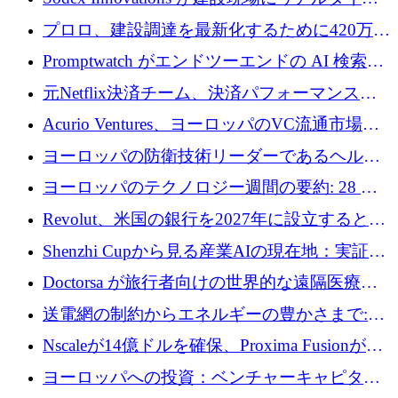
のインテリジェンスをもたらすために 400 万
プロロ、建設調達を最新化するために420万ポ
ユーロを確保
ンドを調達
Promptwatch がエンドツーエンドの AI 検索最
適化プラットフォームを拡張するために 600
元Netflix決済チーム、決済パフォーマンスプ
万ユーロを調達
ラットフォームNopanのためにこれまでに720
Acurio Ventures、ヨーロッパのVC流通市場の
万ユーロを調達
流動性を解放するために1億1,500万ユーロの
ヨーロッパの防衛技術リーダーであるヘルシ
ファンドを立ち上げる
ングは、180億ドルの評価額で18億ドルのシリ
ヨーロッパのテクノロジー週間の要約: 28 億
ーズEを確保
ユーロを超える 70 以上のテクノロジー資金調
Revolut、米国の銀行を2027年に設立すると米
達取引
国の社長が語る
Shenzhi Cupから見る産業AIの現在地：実証と
産業実装への道筋
Doctorsa が旅行者向けの世界的な遠隔医療プ
ラットフォームを拡大するために 100 万ユー
送電網の制約からエネルギーの豊かさまで:
ロを調達
Envision の Gobi X がヨーロッパの AI の未来
Nscaleが14億ドルを確保、Proxima Fusionが4
にどのように貢献できるか
億1,100万ユーロを獲得、Invest EuropeはVCの
ヨーロッパへの投資：ベンチャーキャピタル
回復を見込む