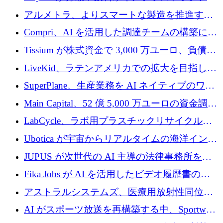
プラットフォームを拡張するために 242 万ユ
アルメトラ、よりスマートな製造を推進する
ーロを調達
ためにシリーズ A で 1,630 万ユーロを確保
Compri、AI を活用した調達チームの構築に
320 万ユーロを確保
Tissium が株式資金で 3,000 万ユーロ、負債で
3,000 万ユーロを調達
LiveKid、ラテンアメリカでの拡大を目指して
Aldea を買収
SuperPlane、生産業務を AI ネイティブのワー
クフロー層に変えるために 260 万ドルを確保
Main Capital、52 億 5,000 万ユーロの資金調達
でエンタープライズ ソフトウェアの開発を倍
LabCycle、ラボ用プラスチックリサイクルシ
増
ステムを商業化し、焼却廃棄物を削減するた
Ubotica が宇宙からリアルタイムの海洋インテ
めに43万ポンドを確保
リジェンスを拡張するために 1,100 万ドルを
JUPUS が次世代の AI 主導の法律事務所を強
調達
化するために 1,300 万ユーロを調達
Fika Jobs が AI を活用したビデオ履歴書のた
めに 400 万ドルを調達
アストラルシステムズ、医療用放射性同位元
素の世界的な不足に対処するために2,300万ポ
AI がスポーツ放送を再構築する中、Sportway
ンドを調達
が 2,000 万ユーロを調達