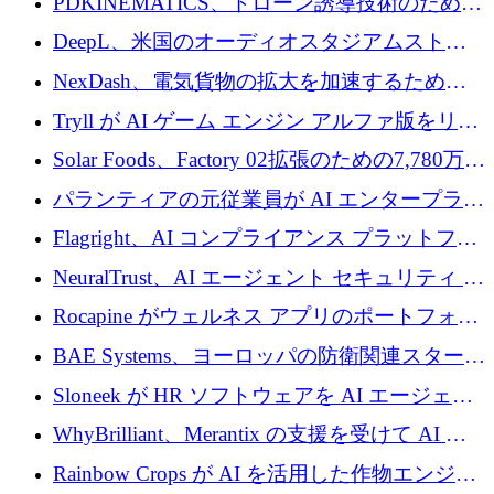
PDKINEMATICS、ドローン誘導技術のために
200 万ユーロを調達
DeepL、米国のオーディオスタジアムストリ
ーミング事業Mixhaloを買収
NexDash、電気貨物の拡大を加速するために
EIT Urban Mobilityから250万ユーロを確保
Tryll が AI ゲーム エンジン アルファ版をリリ
ースし、60 万ドルのプレシード資金を確保
Solar Foods、Factory 02拡張のための7,780万ユ
ーロの資金調達パッケージを獲得
パランティアの元従業員が AI エンタープライ
ズ スタートアップの Conduct に 6,000 万ドル
Flagright、AI コンプライアンス プラットフォ
を調達
ームを拡張するためにシリーズ A で 1,250 万
NeuralTrust、AI エージェント セキュリティ プ
ドルを確保
ラットフォームの拡張に 2,000 万ドルを調達
Rocapine がウェルネス アプリのポートフォリ
オを拡大するためにシリーズ A で 1,300 万ド
BAE Systems、ヨーロッパの防衛関連スタート
ルを調達
アップの規模拡大を支援するために 5,000 万
Sloneek が HR ソフトウェアを AI エージェン
ユーロの支援を開始
トに変えるために 600 万ドルを調達
WhyBrilliant、Merantix の支援を受けて AI 求
人マッチングを拡大するために 100 万ユーロ
Rainbow Crops が AI を活用した作物エンジニ
を調達