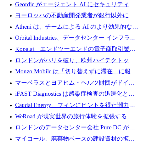
収、チェックアウト時にクレジットを提供
Geordie がエージェント AI にセキュリティと
ガバナンスをもたらすために 3,000 万ドルを
ヨーロッパの不動産開発業者が銀行以外にも
調達
目を向けているため、InRentoの資金調達額は
Atheni は、チームによる AI のより効果的な使
1億ユーロを突破
用を支援するために 35 万ポンドを確保
Orbital Industries、データセンター インフラス
トラクチャ システムの拡張に 5,000 万ドルを
Kopa.ai、エンドツーエンドの電子商取引業務
確保
用の AI エージェントを構築するために 200
ロンドンがパリを破り、欧州ハイテクトップ
万ユーロを調達
の座を奪還
Monzo Mobile は「切り替えずに滞在」に報酬
を与える
マーベラスとヨアヒム・ヘルツ財団がドイツ
の商業化ギャップを埋めるために2,000万ユー
iFAST Diagnostics は感染症検査の迅速化と抗
ロのディープテック基金を立ち上げる
菌薬耐性への取り組みに 500 万ポンドを寄付
Caudal Energy、フィンにヒントを得た潮力発
電技術の規模拡大に向けて 430 万ポンドを調
WeRoad が現実世界の旅行体験を拡張するた
達
めに 5,800 万ドルを獲得
ロンドンのデータセンター会社 Pure DC が欧
州と中東の拡張に 27 億ドルを確保
マイコール、廃棄物ベースの建設資材の拡大