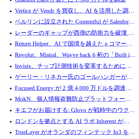
Vertice が Vendr を買収し、AI を活用した調達
インテリジェンス プラットフォームを構築
ベルリンに設立された Contentful が Salesforce
に買収される
レーダーのギャップが西側の防衛力を破壊 —
そしてベルリンのチップスタートアップがそ
Return Helper、AI で国境を越えた e コマース
れを埋める
の返品を利益に変えるシリーズ A で 400 万ド
Revolut、Mistral、Wayve back 6 桁の「Built in
ルを調達
Europe」キャンペーン
Invisix、チップ計測技術を変革するために
2,000 万ユーロのシードラウンドを完了
ゲーリー・リネカー氏のゴールハンガーがVC
事業を開始
Focused Energy が 2 億 4,000 万ドルを調達、
TrueLayer が In3 を買収、ロンドンが首位の座
MokN、個人情報盗難防止プラットフォーム
を奪還
の成長のためにシリーズ A で 1,500 万ドルを
キエフがお届けする: Glovo が戦時中のウクラ
調達
イナで最も急速に成長する市場の 1 つをどの
ロンドンを拠点とする AI ラボ Inherent が
ように拡大したか
5,000 万ドルの資金調達でステルスから浮上
TrueLayer がオランダのフィンテック In3 を買