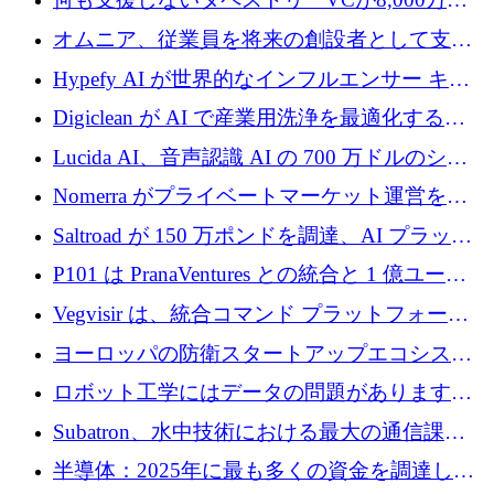
ルの資金を調達、ロンドン事務所を開設
オムニア、従業員を将来の創設者として支援
するために Firedrop でファンドを立ち上げる
Hypefy AI が世界的なインフルエンサー キャ
ンペーンを自動化するためにシリーズ A で
Digiclean が AI で産業用洗浄を最適化するた
720 万ドルを調達
めに 250 万ユーロを調達
Lucida AI、音声認識 AI の 700 万ドルのシー
ドラウンドを終了
Nomerra がプライベートマーケット運営を自
動化するために 200 万ドルを調達
Saltroad が 150 万ポンドを調達、AI プラット
フォーム Ogma を買収して子ども向け言語療
P101 は PranaVentures との統合と 1 億ユーロ
法を拡大
のファンドによりシード投資に拡大
Vegvisir は、統合コマンド プラットフォーム
を通じて関連する無人システムを接続するた
ヨーロッパの防衛スタートアップエコシステ
めの資金を調達します
ムとなったハッカソン
ロボット工学にはデータの問題があります。
Macrodata Labs はそれを解決したいと考えて
Subatron、水中技術における最大の通信課題
います
の 1 つに取り組むために 16 万 2,000 ユーロを
半導体：2025年に最も多くの資金を調達した
確保