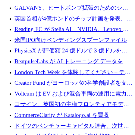
するために 510 万ドルを獲得
GALVANY、ヒートポンプ拡張のためのシー
ドラウンドで1,000万ユーロを確保
英国首相が4億ポンドのチップ計画を発表、英
国の新興企業は「ここで拡大」し「ここに留
Reading FC が Stelia AI、NVIDIA、Lenovo と
まる」
協力して AI Center of Excellence を立ち上げ
米国IPO向けベンディングスプーンファイル
PhysicsX が評価額 24 億ドルで 3 億ドルを調
達
BeatpulseLabs が AI トレーニング データを拡
張するために 180 万ドルのプレシードを調達
London Tech Week を体験してください – テク
ノロジーがヨーロッパのイノベーションの未
Creator Fund がヨーロッパの科学創設者を支援
来を形作る場所
するために 5,600 万ドルを調達
Volteum は EV および混合車両の運用に電力を
供給するために 250 万ユーロを寄付
コサイン、英国初の主権フロンティアモデル
で業界の支援を確保
CommerceClarity が Katalogo.ai を買収
ドイツのベンチャーキャピタル連合、次世代
スタートアップの成長に向けて機関投資家へ