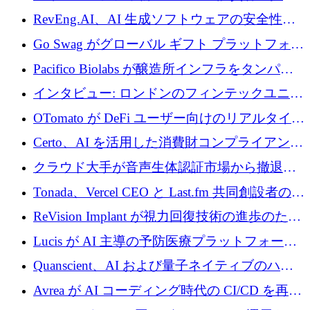
に400万ポンドを投資
RevEng.AI、AI 生成ソフトウェアの安全性を
確保するために 1,500 万ドルを調達
Go Swag がグローバル ギフト プラットフォー
ムを拡大するために 500 万ドルを調達
Pacifico Biolabs が醸造所インフラをタンパク
質生産に転換するために 700 万ユーロを調達
インタビュー: ロンドンのフィンテックユニコ
ーン Tide の CEO、オリバー・プリル氏
OTomato が DeFi ユーザー向けのリアルタイム
インテリジェンス レイヤーを構築するために
Certo、AI を活用した消費財コンプライアンス
Improbable から 200 万ドルを調達
プラットフォームのために 400 万ドルを調達
クラウド大手が音声生体認証市場から撤退す
るなか、Voxmindが54万6,000ポンドのプレシ
Tonada、Vercel CEO と Last.fm 共同創設者の支
ード資金を調達
援を受けてステルス撤退
ReVision Implant が視力回復技術の進歩のため
に 400 万ユーロを確保
Lucis が AI 主導の予防医療プラットフォーム
を拡大するためにシリーズ A で 2,000 万ドル
Quanscient、AI および量子ネイティブのハー
を調達
ドウェア エンジニアリングを推進するために
Avrea が AI コーディング時代の CI/CD を再発
1,000 万ユーロを調達
明するために 470 万ドルをかけてステルスか