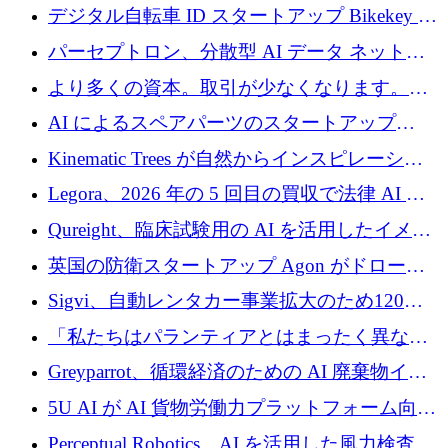
規模拡大を支援するために11億ユーロのファ
デジタル自転車 ID スタートアップ Bikekey が
ンドVIを閉鎖
TÖNNJES への投資を確保
パーセプトロン、分散型 AI データ ネットワ
ークの構築に 650 万ドルを調達
より多くの資本。取引が少なくなります。
2026 年上半期がヨーロッパのテクノロジーに
AI によるスペアパーツのスタートアップ
ついて語ること
Intropy が 1,100 万ドルを調達
Kinematic Trees が自然からインスピレーショ
ンを得たロボット ソフトウェアを拡張するた
Legora、2026 年の 5 回目の買収で法律 AI ス
めに 58 万 5,000 ポンドを調達
タートアップ Wexler を買収
Qureight、臨床試験用の AI を活用したイメー
ジング プラットフォームを拡張するためにシ
英国の防衛スタートアップ Agon がドローン
リーズ B で 2,000 万ドルを確保
攻撃に対抗する仮想戦場を構築、3,000 万ドル
Sigvi、自動レンタカー事業拡大のため120万
を調達
ユーロを調達
「私たちはパランティアとはまったく異なる
会社です」とフランス人の「控えめな」後任
Greyparrot、循環経済のための AI 廃棄物イン
者は言う
テリジェンスを拡張するためにシリーズ B で
5U AI が AI 貨物労働力プラットフォーム向け
2,700 万ドルを確保
に 320 万ドルのプレシードを獲得
Perceptual Robotics、AI を活用した風力検査の