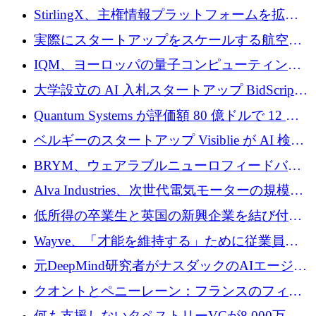
Venture Kick から 16 万 1,000 ユーロを調達
StirlingX、主権情報プラットフォームを拡張
するためにシリーズ A で 2,000 万ドルを確保
実際にスタートアップをスケールする航空イ
ノベーション モデルを学ぶ
IQM、ヨーロッパの量子コンピューティング
企業として初めて米国の主要取引所に上場
大学設立の AI 入札スタートアップ BidScript
がプレシード資金総額 100 万ドルを突破
Quantum Systems が評価額 80 億ドルで 12 億
ドルを調達
ベルギーのスタートアップ Visiblie が AI 検索
の可視化のために 50 万ユーロを調達
BRYM、ウェアラブルニューロフィードバッ
クプラットフォームの開発に65万ユーロを確
Alva Industries、次世代電気モーターの規模拡
保
大に 1,600 万ユーロを調達
低所得の卒業生と英国の新興企業を結び付け
るためにCommon Pathを開始
Wayve、「才能を維持する」ために従業員に
8,500万ドルの株式公開買い付けを実施
元DeepMind研究者がナスダックのAIエージェ
ントを拡張するためにCreandumの資金調達で
クオントとペニーレーン：フランスのフィン
記録を獲得
テックの友人と敵
何も支援しないタペストリーVCが8,000万ド