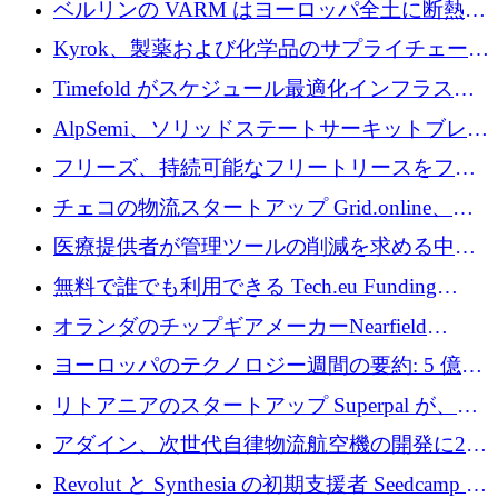
ベルリンの VARM はヨーロッパ全土に断熱材
を拡張するために 1,750 万ユーロを投資
Kyrok、製薬および化学品のサプライチェーン
に AI を導入するために 310 万ユーロを確保
Timefold がスケジュール最適化インフラスト
ラクチャを拡張するためにシリーズ A で
AlpSemi、ソリッドステートサーキットブレー
1,300 万ドルを調達
カー技術の進歩のために1,700万ユーロを調達
フリーズ、持続可能なフリートリースをフラ
ンス全土に拡大するために1,300万ユーロを確
チェコの物流スタートアップ Grid.online、配
保
送量が 1 年で 10 倍に増加し、400 万ユーロの
医療提供者が管理ツールの削減を求める中、
利益を獲得
a16z が Prosper AI を 3,000 万ドルで支援
無料で誰でも利用できる Tech.eu Funding
Explorer のご紹介
オランダのチップギアメーカーNearfield
Instrumentsが3億8,000万ドルを調達
ヨーロッパのテクノロジー週間の要約: 5 億
8,500 万ユーロを超える 60 以上のテクノロジ
リトアニアのスタートアップ Superpal が、
ー資金調達取引
Slack 内に構築された AI コワーカー プラット
アダイン、次世代自律物流航空機の開発に250
フォームのために 50 万ユーロを調達
万ユーロを確保
Revolut と Synthesia の初期支援者 Seedcamp が