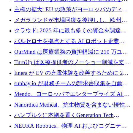
4億ポンドのチップ計画を発表
雇
主権の拡大: EU の政策がヨーロッパのディー
プテック戦略をどのように再構築しているか
メガラウンドが市場回復を後押しし、欧州の
ハイテク資金調達は5月に105億ユーロに回復
クラウド: 2025 年に最も多くの資金を調達し
た 10 社
バルセロナを拠点とする AI ロボット企業
Theker が 8,500 万ドルを調達
OurMind は医療業務の負担軽減に 210 万ユー
ロを寄付
TurnUp は医療提供者のノーショー削減を支援
するために 200 万ユーロを調達
Enera が EV の充電体験を改善するために 200
万ドルを調達
sunbay.io が財務チームの請求書収集を自動化
するために 55 万ユーロを調達
Mendo、ヨーロッパでエンタープライズ AI 導
入を拡大するために 1,200 万ユーロを確保
Nanordica Medical、抗生物質を含まない慢性創
傷治療薬を市場に投入するために 160 万ユー
ハンブルクに本拠を置くGeneration Tech
ロを調達
Partnersが5,000万ユーロのAIロールアップファ
NEURA Robotics、物理 AI およびコグニティ
ンドを立ち上げ