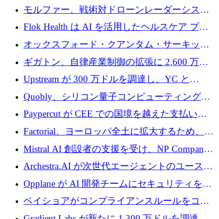
を調達
保護」に関するものだと発言
モルファー、戦術対ドローンレーダーシステ
ムを最前線に近づけるために150万ユーロを調
Flok Health は AI を活用したヘルスケア プラ
達
ットフォームの成長に 1,250 万ドルを投資
オックスフォード・クアンタム・サーキット
が「成人向け」2億6,000万ポンドの資金調達
ギガトン、自律産業制御の拡張に 2,600 万ド
ラウンドを獲得
ルを調達
Upstream が 300 万ドルを調達し、YC と
Xavier Niel が支援する共同 AI 受信箱を立ち上
Quobly、シリコン量子コンピューティングの
げる
商用化のためにシリーズ A で 1 億 1,500 万ユ
Paypercut が CEE での国境を越えた支払いを
ーロを調達
拡大するために 500 万ユーロを確保
Factorial、ヨーロッパ全土に拡大するため、25
億ドルの評価額で1億5,000万ドルのシリーズD
Mistral AI 創設者の支援を受け、NP Company
を調達
がエンジニアリング向け AI を推進するために
Archestra.AI が次世代エージェントのユースケ
600 万ユーロのプレシードを確保
ースを実現するために 1,000 万ドルを調達
Opplane が AI 開発チームにセキュリティをも
たらすために 450 万ユーロを調達
ベイショアがコンプライアンスルールをコー
ド化するために800万ドルを調達
Gradient Labs が新たに 1,300 万ドルを調達