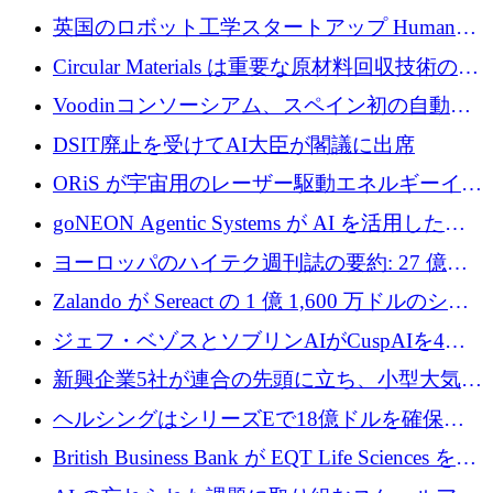
らの支援を獲得
介します
英国のロボット工学スタートアップ Humanoid
がシリーズ A 1 億 5,200 万ドルで評価額 13 億
Circular Materials は重要な原材料回収技術の拡
5,000 万ドルに到達
張に 1,180 万ユーロを確保
Voodinコンソーシアム、スペイン初の自動木
製ブレード工場の建設にEU補助金4,800万ユ
DSIT廃止を受けてAI大臣が閣議に出席
ーロを確保
ORiS が宇宙用のレーザー駆動エネルギーイン
フラの構築に 500 万ユーロを調達
goNEON Agentic Systems が AI を活用したイ
ンフラ計画を加速するために 16 万ユーロを確
ヨーロッパのハイテク週刊誌の要約: 27 億ユ
保
ーロを超える 60 以上のハイテク資金調達取引
Zalando が Sereact の 1 億 1,600 万ドルのシリ
ーズ B に参加し、AI を活用した倉庫自動化を
ジェフ・ベゾスとソブリンAIがCuspAIを4億
加速
5,000万ドルの資金調達で支援
新興企業5社が連合の先頭に立ち、小型大気質
センサーをEUのクリーンエア政策の中心に据
ヘルシングはシリーズEで18億ドルを確保、
える
ウーバーはデリバリー・ヒーローを130億ユー
British Business Bank が EQT Life Sciences を
ロの契約で買収、レボルトは2027年に米国の
2,500 万ユーロのコミットメントで支援