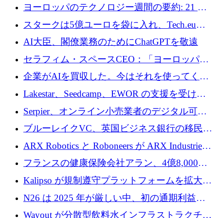
10社
ヨーロッパのテクノロジー週間の要約: 21 億
ユーロの取引と Tech.eu Funding Explorer
スタークは5億ユーロを袋に入れ、Tech.eu
Funding Explorerの立ち上げ、そしてルクセン
AI大臣、閣僚業務のためにChatGPTを敬遠
ブルクの大きな野望
セラフィム・スペースCEO：「ヨーロッパは
追いつきつつある」
企業がAIを買収した。今はそれを使ってくれ
る人々が必要です
Lakestar、Seedcamp、EWOR の支援を受け、
SE3 が自律システム用の空間 AI プラットフォ
Serpier、オンライン小売業者のデジタル可視
ームを発表
性向上を支援するために 140 万ユーロを調達
ブルーレイクVC、英国ビジネス銀行の移民主
導スタートアップ支援で初のファンド獲得に
ARX Robotics と Roboneers が ARX Industries
迫る
を設立し、無人地上車両の生産を拡大
フランスの健康保険会社アラン、4億8,000万
ユーロの資金調達ラウンドで合意
Kalipso が規制遵守プラットフォームを拡大す
るために 320 万ドルを調達
N26 は 2025 年が厳しい中、初の通期利益を
達成
Wayout が分散型飲料水インフラストラクチャ