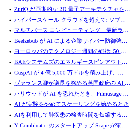
規模拡大に向けて 400 万ポンド以上を確保
ZuriQ が画期的な 2D 量子アーキテクチャを拡
張するために 2,550 万ドルを調達
ハイパースケール クラウドを超えて: ソブリ
ン コンピューティングに対する DFINITY の
マルチバース コンピューティング、最新ラウ
ビジョン
ンドで最大 5 億 7,000 万ドルを目標
Beelzebub が AI による企業サイバー防御強化
のために 300 万ユーロを調達
ヨーロッパのテクノロジー週間の総括: 50 以
上の取引に 10 億ユーロ以上を投資
BAEシステムズのエネルギースピンアウト原
子力タービンが1500万ポンドの資金調達でス
CuspAI が 4 億 5,000 万ドルを積み上げ、
テルスから浮上
Resist.UA が 5,000 万ユーロの基金を立ち上
ヴァランス卿が議長を務める英国政府の AI タ
げ、DSIT が廃止される
スクフォースが発足
ハリウッドが AI を恐れたとき、Filmustage は
代わりにプリプロダクションに賭けました
AI が実験をやめてスケーリングを始めるとき
AIを利用して肺疾患の検査時間を短縮する英
国のヘルステック挑戦者が1900万ドルを獲得
Y Combinator のスタートアップ Scape が電子