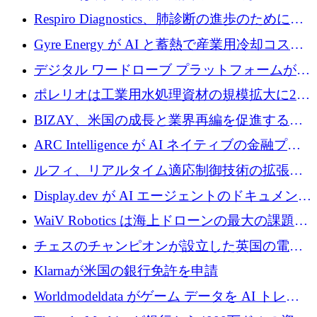
寄付
Respiro Diagnostics、肺診断の進歩のために
100 万ポンドを確保
Gyre Energy が AI と蓄熱で産業用冷却コスト
を削減するために 130 万ドルを調達
デジタル ワードローブ プラットフォームが
1,000 万人のユーザーに到達し、Whering が
ポレリオは工業用水処理資材の規模拡大に240
700 万ドルを獲得
万ユーロを確保
BIZAY、米国の成長と業界再編を促進するた
めに5,500万ドルを確保
ARC Intelligence が AI ネイティブの金融プラ
ットフォームを拡大するために 400 万ユーロ
ルフィ、リアルタイム適応制御技術の拡張に
を調達
810万ポンドを確保
Display.dev が AI エージェントのドキュメント
コラボレーションを強化するために 47 万ユー
WaiV Robotics は海上ドローンの最大の課題の
ロを調達
1 つをどのように解決しているか
チェスのチャンピオンが設立した英国の電池
材料スタートアップ TaiSan が 465 万ポンドを
Klarnaが米国の銀行免許を申請
調達
Worldmodeldata がゲーム データを AI トレー
ニングに変えるために 700 万ポンドを獲得