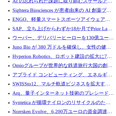
AI の忘れられた課題に取り組むスケールアッ
銀行を立ち上げる
プを実現: カメラロール
Sightera Biosciences が患者由来の AI 創薬プラ
ットフォームを拡大するために 300 万ユーロ
ENGO、軽量スマートスポーツアイウェアの
のプレシードをクローズ
進歩のために510万ユーロを調達
SAP、立ち上げからわずか18か月でPrior Labs
を10億ユーロ以上の契約で買収
ウーバー、デリバリーヒーローを130億ユーロ
の契約で買収、99か国にまたがるプラットフ
Juno Bio が 380 万ドルを確保し、女性の健康
ォームを構築
専用の初のシーケンスラボを開設
Hyperion Robotics、ロボット建設の拡大に740
万ドルを確保
Omioグループが世界的な鉄道旅行大国の創設
を目指してRail Europeを買収
アプライド コンピューティング、エネルギー
向け基盤 AI の拡張に 2,000 万ドルを調達
SWISSto12、マルチ軌道ビジネスを拡大する
ためにシリーズCで7,000万ドルを調達
Arq、量子インターネット技術のプレシードと
して140万ドルを確保
Syntetica が循環ナイロンのリサイクルのため
にシリーズ A で 3,000 万ドルを調達
Norrsken Evolve、6,200万ユーロの資金調達