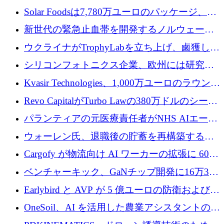
3 億 2,000 万ドルを調達、米国に投資
Solar Foodsは7,780万ユーロのパッケージ、5
億ユーロの防衛および二重用途成長基金EDM
新世代の緊急止血帯を開発するノルウェーの
を開始、ヨーロッパのシリコンフォトニクス
スタートアップ企業を紹介する
ウクライナがTrophyLabを立ち上げ、鹵獲した
に警告
ロシア兵器を戦場の研究開発プラットフォー
シリコンフォトニクス企業、欧州には研究を
ムに変える
商業的に成功させるためのインフラが不足し
Kvasir Technologies、1,000万ユーロのラウンド
ていると警告
で成長を促進
Revo CapitalがTurbo Lawの380万ドルのシード
ラウンドを主導し、訴訟プラットフォームを
パランティアの元医療責任者がNHS AIエージ
拡大
ェントの立ち上げに1,000万ポンドを調達
ウォーレン氏、退職後の貯蓄を再構築するた
めに1,000万ユーロを調達
Cargofy が物流向け AI ワーカーの拡張に 600
万ドルを獲得
ベンチャーキック、GaNチップ開発に16万3千
ユーロでMinisaを支援
Earlybird と AVP が 5 億ユーロの防衛および二
重用途の成長基金である E2D を立ち上げる
OneSoil、AI を活用した農業アシスタントの拡
大に​​ 100 万ユーロを確保