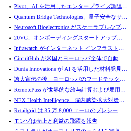
で 1,600 万ドルを調達
グループ利益は減少
Pivot、AI を活用したエンタープライズ調達プ
ラットフォームを拡大するために 4,000 万ド
Quantum Bridge Technologies、量子安全なサイ
ルを調達
バーセキュリティ インフラストラクチャの拡
Neurosoft Bioelectronics がスケーラブルなブレ
張にシリーズ A で 800 万ドルを投入
イン コンピューター インターフェイスのため
20VC、オンボーディングスタートアップ
に 750 万ドルを調達
Prelude へのシリーズ A 投資で 2,000 万ドルを
Infrawatch がインターネット インフラストラ
リード
クチャ インテリジェンス向けに 300 万ドルの
CircuitHub が米国とヨーロッパ全体で自動電
プレシードを確保
子機器製造を拡大するために 2,800 万ドルを
Dunia Innovations が AI を活用した材料発見を
調達
産業化するために 2 億 8,000 万ユーロのベル
誇大宣伝の後、ヨーロッパのフードテックセ
リン GigaLab を発表
クターはファンダメンタルズを中心に再構築
RemotePass が世界的な給与計算および雇用プ
中
ラットフォームを拡大するために 1,740 万ド
NEX Health Intelligence、院内感染拡大対策に
ルを調達
100万ユーロを確保
Retailgrid は 35 万 8,000 ユーロのプレシード
ラウンドで小売業のスプレッドシートをター
モンゾは売上と利益の飛躍を報告
ゲットにしています