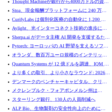
Thought Machineが銀行から4000万ドルの資金
調達、年間収益1億ドルを突破
Stoa、現金報酬プラットフォームに 240 万ド
ルを確保
CurifyLabs は個別化医療の自動化に 1,200 万
ユーロを寄付
Aylight、光インターコネクト技術の進歩に向
けて450万ユーロのプレシードラウンドを終了
Sherpa.ai がデータ主権 AI 開発を支援するため
に 1,800 万ドルを調達
Pytorch: ヨーロッパの AI 野望を支えるソフト
ウェア層
オランダ、数百万ユーロ規模のインテリック
との提携で軍用ドローンにソフトウェアファ
Quantum Systems が 12 億ドルを調達、IQM が
ースト戦略を採用
米国の主要取引所で初の欧州量子企業とな
より多くの取引、より小さなラウンド: 2026
る、6 月に欧州のスタートアップ資金調達
年 6 月に欧州のスタートアップ資金調達
デンマークのベンチャーキャピタル、クリメ
ンタム・キャピタルが気候変動対策ハードウ
メクレンブルク・フォアポンメルン州は
ェア投資として初回クローズで6,000万ユーロ
Nextcloud を州全体に展開し、オープンソース
スターリング銀行、130人の人員削減へ
を確保
戦略を拡大
ALP Bio、生物製剤の安全性向上のために