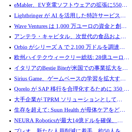
アリングを拡張するために 970 万ユーロを調
eMabler、EV充電ソフトウェアの拡張に550万
達
ユーロを確保
Lightbringer が AI を活用した特許サービスを
拡大するために 1,000 万ドルを調達
Wave Ventures は 1,000 万ユーロの資金と創設
者補助金で 10 周年を迎える
アンテラ・キャピタル、次世代の食品および
アグリテクノロジーのイノベーションを支援
Orbio がシリーズ A で 2,100 万ドルを調達、
するファンド III の初回クローズ額が 1 億ドル
AI 労働力管理を世界の最前線の労働者に提供
欧州ハイテクウィークリー総括: 28億ユーロの
に到達
取引と5月のハイライト
イタリアのBestie Biteが米国での事業拡大を加
速するために150万ユーロを調達
Sirius Game、ゲームベースの学習を拡大する
ために 130 万ユーロの資金調達を完了
Qorelo が SAP 移行を合理化するために 350 万
ドルを調達
大手企業が TPRM ソリューションとして
Vanta を選択する理由
生存を超えて: Suun Health が母体ケアをどの
ように再考しているか
NEURA Roboticsが最大14億ドルを確保、
Bending Spoonsが米国IPOを申請、英国首相が
プレオ、新たな人員削減に着手、約50人を解