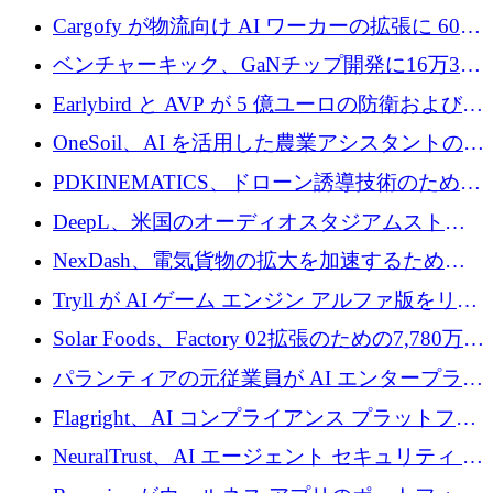
めに1,000万ユーロを調達
Cargofy が物流向け AI ワーカーの拡張に 600
万ドルを獲得
ベンチャーキック、GaNチップ開発に16万3千
ユーロでMinisaを支援
Earlybird と AVP が 5 億ユーロの防衛および二
重用途の成長基金である E2D を立ち上げる
OneSoil、AI を活用した農業アシスタントの拡
大に​​ 100 万ユーロを確保
PDKINEMATICS、ドローン誘導技術のために
200 万ユーロを調達
DeepL、米国のオーディオスタジアムストリ
ーミング事業Mixhaloを買収
NexDash、電気貨物の拡大を加速するために
EIT Urban Mobilityから250万ユーロを確保
Tryll が AI ゲーム エンジン アルファ版をリリ
ースし、60 万ドルのプレシード資金を確保
Solar Foods、Factory 02拡張のための7,780万ユ
ーロの資金調達パッケージを獲得
パランティアの元従業員が AI エンタープライ
ズ スタートアップの Conduct に 6,000 万ドル
Flagright、AI コンプライアンス プラットフォ
を調達
ームを拡張するためにシリーズ A で 1,250 万
NeuralTrust、AI エージェント セキュリティ プ
ドルを確保
ラットフォームの拡張に 2,000 万ドルを調達