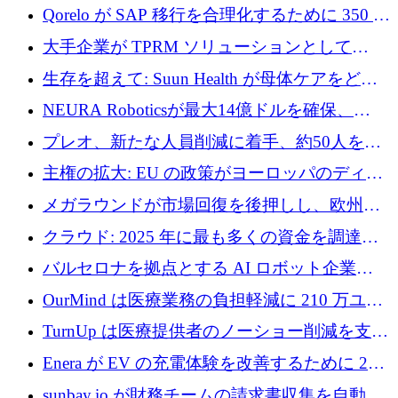
ために 130 万ユーロの資金調達を完了
Qorelo が SAP 移行を合理化するために 350 万
ドルを調達
大手企業が TPRM ソリューションとして
Vanta を選択する理由
生存を超えて: Suun Health が母体ケアをどの
ように再考しているか
NEURA Roboticsが最大14億ドルを確保、
Bending Spoonsが米国IPOを申請、英国首相が
プレオ、新たな人員削減に着手、約50人を解
4億ポンドのチップ計画を発表
雇
主権の拡大: EU の政策がヨーロッパのディー
プテック戦略をどのように再構築しているか
メガラウンドが市場回復を後押しし、欧州の
ハイテク資金調達は5月に105億ユーロに回復
クラウド: 2025 年に最も多くの資金を調達し
た 10 社
バルセロナを拠点とする AI ロボット企業
Theker が 8,500 万ドルを調達
OurMind は医療業務の負担軽減に 210 万ユー
ロを寄付
TurnUp は医療提供者のノーショー削減を支援
するために 200 万ユーロを調達
Enera が EV の充電体験を改善するために 200
万ドルを調達
sunbay.io が財務チームの請求書収集を自動化