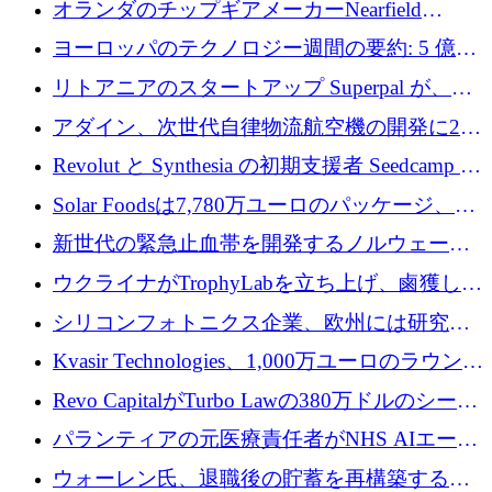
オランダのチップギアメーカーNearfield
Instrumentsが3億8,000万ドルを調達
ヨーロッパのテクノロジー週間の要約: 5 億
8,500 万ユーロを超える 60 以上のテクノロジ
リトアニアのスタートアップ Superpal が、
ー資金調達取引
Slack 内に構築された AI コワーカー プラット
アダイン、次世代自律物流航空機の開発に250
フォームのために 50 万ユーロを調達
万ユーロを確保
Revolut と Synthesia の初期支援者 Seedcamp が
3 億 2,000 万ドルを調達、米国に投資
Solar Foodsは7,780万ユーロのパッケージ、5
億ユーロの防衛および二重用途成長基金EDM
新世代の緊急止血帯を開発するノルウェーの
を開始、ヨーロッパのシリコンフォトニクス
スタートアップ企業を紹介する
ウクライナがTrophyLabを立ち上げ、鹵獲した
に警告
ロシア兵器を戦場の研究開発プラットフォー
シリコンフォトニクス企業、欧州には研究を
ムに変える
商業的に成功させるためのインフラが不足し
Kvasir Technologies、1,000万ユーロのラウンド
ていると警告
で成長を促進
Revo CapitalがTurbo Lawの380万ドルのシード
ラウンドを主導し、訴訟プラットフォームを
パランティアの元医療責任者がNHS AIエージ
拡大
ェントの立ち上げに1,000万ポンドを調達
ウォーレン氏、退職後の貯蓄を再構築するた