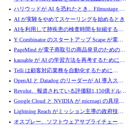
げ、DSIT が廃止される
スクフォースが発足
ハリウッドが AI を恐れたとき、Filmustage は
代わりにプリプロダクションに賭けました
AI が実験をやめてスケーリングを始めるとき
AIを利用して肺疾患の検査時間を短縮する英
国のヘルステック挑戦者が1900万ドルを獲得
Y Combinator のスタートアップ Scape が電子
メールを再考するために 320 万ドルを調達し
PageMind が電子商取引の商品発見のための
てステルスから浮上
AI を拡張するために 120 万ユーロを調達
kausable が AI の学習方法を再考するために
1,200 万ユーロを調達
Telli は顧客対応業務を自動化するために
1,500 万ドルのシードを確保
OpenAI と Datadog のリーダーが AI 導入スタ
ートアップ Arrakis を支援
Revolut、報道されている評価額1,150億ドルで
の新たな二次株式売却を確認
Google Cloud と NVIDIA が microagi の具現化
された AI の野望を推進
Lightning Reach がミッション主導の政府技術
グループとしてポートフォリオを拡大し ETG
オスプレー、ソフトウェアサプライチェーン
に買収