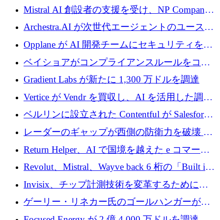
億ドルの評価額で1億5,000万ドルのシリーズD
Mistral AI 創設者の支援を受け、NP Company
を調達
がエンジニアリング向け AI を推進するために
Archestra.AI が次世代エージェントのユースケ
600 万ユーロのプレシードを確保
ースを実現するために 1,000 万ドルを調達
Opplane が AI 開発チームにセキュリティをも
たらすために 450 万ユーロを調達
ベイショアがコンプライアンスルールをコー
ド化するために800万ドルを調達
Gradient Labs が新たに 1,300 万ドルを調達
Vertice が Vendr を買収し、AI を活用した調達
インテリジェンス プラットフォームを構築
ベルリンに設立された Contentful が Salesforce
に買収される
レーダーのギャップが西側の防衛力を破壊 —
そしてベルリンのチップスタートアップがそ
Return Helper、AI で国境を越えた e コマース
れを埋める
の返品を利益に変えるシリーズ A で 400 万ド
Revolut、Mistral、Wayve back 6 桁の「Built in
ルを調達
Europe」キャンペーン
Invisix、チップ計測技術を変革するために
2,000 万ユーロのシードラウンドを完了
ゲーリー・リネカー氏のゴールハンガーがVC
事業を開始
Focused Energy が 2 億 4,000 万ドルを調達、