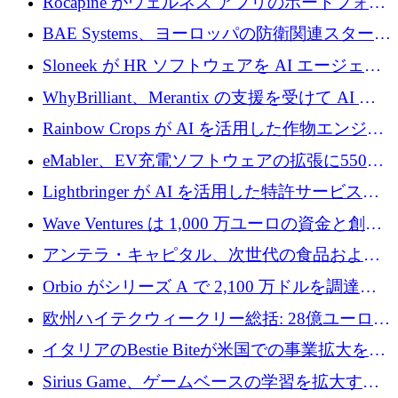
Rocapine がウェルネス アプリのポートフォリ
オを拡大するためにシリーズ A で 1,300 万ド
BAE Systems、ヨーロッパの防衛関連スタート
ルを調達
アップの規模拡大を支援するために 5,000 万
Sloneek が HR ソフトウェアを AI エージェン
ユーロの支援を開始
トに変えるために 600 万ドルを調達
WhyBrilliant、Merantix の支援を受けて AI 求
人マッチングを拡大するために 100 万ユーロ
Rainbow Crops が AI を活用した作物エンジニ
を調達
アリングを拡張するために 970 万ユーロを調
eMabler、EV充電ソフトウェアの拡張に550万
達
ユーロを確保
Lightbringer が AI を活用した特許サービスを
拡大するために 1,000 万ドルを調達
Wave Ventures は 1,000 万ユーロの資金と創設
者補助金で 10 周年を迎える
アンテラ・キャピタル、次世代の食品および
アグリテクノロジーのイノベーションを支援
Orbio がシリーズ A で 2,100 万ドルを調達、
するファンド III の初回クローズ額が 1 億ドル
AI 労働力管理を世界の最前線の労働者に提供
欧州ハイテクウィークリー総括: 28億ユーロの
に到達
取引と5月のハイライト
イタリアのBestie Biteが米国での事業拡大を加
速するために150万ユーロを調達
Sirius Game、ゲームベースの学習を拡大する