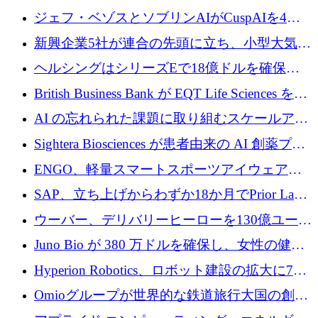
ーズ B に参加し、AI を活用した倉庫自動化を
ジェフ・ベゾスとソブリンAIがCuspAIを4億
加速
5,000万ドルの資金調達で支援
新興企業5社が連合の先頭に立ち、小型大気質
センサーをEUのクリーンエア政策の中心に据
ヘルシングはシリーズEで18億ドルを確保、
える
ウーバーはデリバリー・ヒーローを130億ユー
British Business Bank が EQT Life Sciences を
ロの契約で買収、レボルトは2027年に米国の
2,500 万ユーロのコミットメントで支援
AI の忘れられた課題に取り組むスケールアッ
銀行を立ち上げる
プを実現: カメラロール
Sightera Biosciences が患者由来の AI 創薬プラ
ットフォームを拡大するために 300 万ユーロ
ENGO、軽量スマートスポーツアイウェアの
のプレシードをクローズ
進歩のために510万ユーロを調達
SAP、立ち上げからわずか18か月でPrior Labs
を10億ユーロ以上の契約で買収
ウーバー、デリバリーヒーローを130億ユーロ
の契約で買収、99か国にまたがるプラットフ
Juno Bio が 380 万ドルを確保し、女性の健康
ォームを構築
専用の初のシーケンスラボを開設
Hyperion Robotics、ロボット建設の拡大に740
万ドルを確保
Omioグループが世界的な鉄道旅行大国の創設
を目指してRail Europeを買収