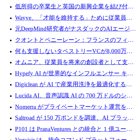
保
大に 1,600 万ユーロを調達
低所得の卒業生と英国の新興企業を結び付け
るためにCommon Pathを開始
Wayve、「才能を維持する」ために従業員に
8,500万ドルの株式公開買い付けを実施
元DeepMind研究者がナスダックのAIエージェ
ントを拡張するためにCreandumの資金調達で
クオントとペニーレーン：フランスのフィン
記録を獲得
テックの友人と敵
何も支援しないタペストリーVCが8,000万ド
ルの資金を調達、ロンドン事務所を開設
オムニア、従業員を将来の創設者として支援
するために Firedrop でファンドを立ち上げる
Hypefy AI が世界的なインフルエンサー キャ
ンペーンを自動化するためにシリーズ A で
Digiclean が AI で産業用洗浄を最適化するた
720 万ドルを調達
めに 250 万ユーロを調達
Lucida AI、音声認識 AI の 700 万ドルのシー
ドラウンドを終了
Nomerra がプライベートマーケット運営を自
動化するために 200 万ドルを調達
Saltroad が 150 万ポンドを調達、AI プラット
フォーム Ogma を買収して子ども向け言語療
P101 は PranaVentures との統合と 1 億ユーロ
法を拡大
のファンドによりシード投資に拡大
Vegvisir は、統合コマンド プラットフォーム