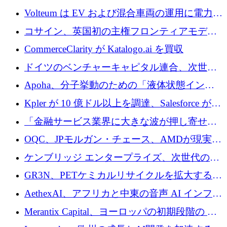
来を形作る場所
するために 5,600 万ドルを調達
Volteum は EV および混合車両の運用に電力を
供給するために 250 万ユーロを寄付
コサイン、英国初の主権フロンティアモデル
で業界の支援を確保
CommerceClarity が Katalogo.ai を買収
ドイツのベンチャーキャピタル連合、次世代
スタートアップの成長に向けて機関投資家へ
Apoha、分子挙動のための「液体状態インテ
の資本シフトを呼びかけ
リジェンス」を構築するために3,600万ドルを
Kpler が 10 億ドル以上を調達、Salesforce が
かけてステルス状態から出現
Contentful を買収、Built in Europe キャンペー
「金融サービス業界に大きな波が押し寄せて
ンを開始
いる」と「欧州初のAIネイティブ銀行」のボ
OQC、JPモルガン・チェース、AMDが現実世
スが語る
界のフィンテック・アプリケーションを探索
ケンブリッジ エンタープライズ、次世代のデ
するためにQuantum-AIデータセンターを立ち
ィープテック創設者向けにロンドンの出発点
GR3N、PETケミカルリサイクルを拡大するた
上げ
を構築
めにシリーズBで1,550万ユーロを調達
AethexAI、アフリカと中東の音声 AI インフラ
ストラクチャを構築するために 300 万ドルを
Merantix Capital、ヨーロッパの初期段階の AI
調達
スタートアップ向けに 1 億 300 万ユーロのフ