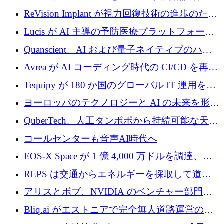
ード資金を調達
援を受けてステルス撤退
ReVision Implant が視力回復技術の進歩のため
に 400 万ユーロを確保
Lucis が AI 主導の予防医療プラットフォーム
を拡大するためにシリーズ A で 2,000 万ドル
Quanscient、AI および量子ネイティブのハー
を調達
ドウェア エンジニアリングを推進するために
Avrea が AI コーディング時代の CI/CD を再発
1,000 万ユーロを調達
明するために 470 万ドルをかけてステルスか
Tequipy が 180 か国のグローバル IT 運用を自
ら浮上
動化するために 300 万ユーロ以上を調達
ヨーロッパのテクノロジーと AI の未来を形作
る: イノベーション リーダーが Nexus
QuberTech、人工タンポポから持続可能な天然
Luxembourg 2026 に集まる理由
ゴムを開発するために 340 万ポンドを調達
コールセンターも音声AI時代へ
EOS-X Space が 1 億 4,000 万ドルを調達、
Mistral が Emmi AI を買収、Bliq がエストニア
REPS は交通からエネルギーを採取して道路
での完全無人道路運営を承認
を発電所に変えるために 2,360 万ドルを調達
アリスとボブ、NVIDIA のベンチャー部門か
らの投資でシリーズ B を拡大
Bliq.ai がエストニアで完全無人道路運営の承
認を獲得