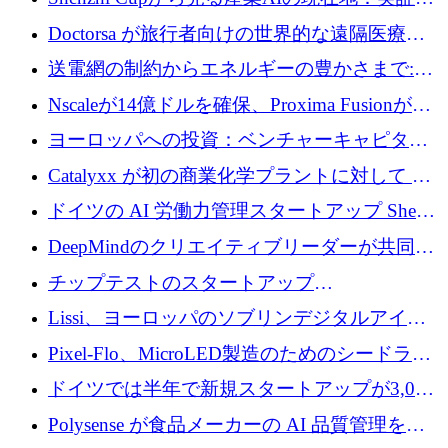
産業実装への道筋
Doctorsa が旅行者向けの世界的な遠隔医療プ
ラットフォームを拡大するために 100 万ユー
送電網の制約からエネルギーの豊かさまで:
ロを調達
Envision の Gobi X がヨーロッパの AI の未来
Nscaleが14億ドルを確保、Proxima Fusionが4
にどのように貢献できるか
億1,100万ユーロを獲得、Invest EuropeはVCの
ヨーロッパへの投資：ベンチャーキャピタル
回復を見込む
が過去2番目に高い水準に到達
Catalyxx が初の商業化学プラントに対して EU
から 2,000 万ユーロ以上の支援を獲得
ドイツの AI 労働力管理スタートアップ Sherpa
がプレシードで 220 万ドルを調達
DeepMindのクリエイティブリーダーが共同設
立したAIライティングのスタートアップが
チップテストのスタートアップ
1,300万ドルのシード投資を調達
QuantumDiamondsが株式資金で1,500万ユーロ
Lissi、ヨーロッパのソブリンデジタルアイデ
を調達
ンティティの未来を推進するために350万ユー
Pixel-Flo、MicroLED製造のためのシードラウ
ロを調達
ンドで525万ポンドを獲得
ドイツでは半年で新規スタートアップが3,000
社という記録を目の当たりにし、涙を流すハ
Polysense が食品メーカーの AI 品質管理を拡
ンブルク