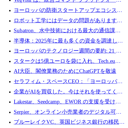
を通じて関連する無人システムを接続するた
ヨーロッパの防衛スタートアップエコシステ
めの資金を調達します
ムとなったハッカソン
ロボット工学にはデータの問題があります。
Macrodata Labs はそれを解決したいと考えて
Subatron、水中技術における最大の通信課題
います
の 1 つに取り組むために 16 万 2,000 ユーロを
半導体：2025年に最も多くの資金を調達した
確保
10社
ヨーロッパのテクノロジー週間の要約: 21 億
ユーロの取引と Tech.eu Funding Explorer
スタークは5億ユーロを袋に入れ、Tech.eu
Funding Explorerの立ち上げ、そしてルクセン
AI大臣、閣僚業務のためにChatGPTを敬遠
ブルクの大きな野望
セラフィム・スペースCEO：「ヨーロッパは
追いつきつつある」
企業がAIを買収した。今はそれを使ってくれ
る人々が必要です
Lakestar、Seedcamp、EWOR の支援を受け、
SE3 が自律システム用の空間 AI プラットフォ
Serpier、オンライン小売業者のデジタル可視
ームを発表
性向上を支援するために 140 万ユーロを調達
ブルーレイクVC、英国ビジネス銀行の移民主