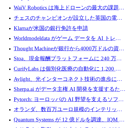
コラボレーションを強化するために 47 万ユー
WaiV Robotics は海上ドローンの最大の課題の
ロを調達
1 つをどのように解決しているか
チェスのチャンピオンが設立した英国の電池
材料スタートアップ TaiSan が 465 万ポンドを
Klarnaが米国の銀行免許を申請
調達
Worldmodeldata がゲーム データを AI トレー
ニングに変えるために 700 万ポンドを獲得
Thought Machineが銀行から4000万ドルの資金
調達、年間収益1億ドルを突破
Stoa、現金報酬プラットフォームに 240 万ド
ルを確保
CurifyLabs は個別化医療の自動化に 1,200 万
ユーロを寄付
Aylight、光インターコネクト技術の進歩に向
けて450万ユーロのプレシードラウンドを終了
Sherpa.ai がデータ主権 AI 開発を支援するため
に 1,800 万ドルを調達
Pytorch: ヨーロッパの AI 野望を支えるソフト
ウェア層
オランダ、数百万ユーロ規模のインテリック
との提携で軍用ドローンにソフトウェアファ
Quantum Systems が 12 億ドルを調達、IQM が
ースト戦略を採用
米国の主要取引所で初の欧州量子企業とな