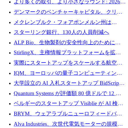
より多くの取引、より小さなラウンド: 2026
る、6 月に欧州のスタートアップ資金調達
年 6 月に欧州のスタートアップ資金調達
デンマークのベンチャーキャピタル、クリメ
ンタム・キャピタルが気候変動対策ハードウ
メクレンブルク・フォアポンメルン州は
ェア投資として初回クローズで6,000万ユーロ
Nextcloud を州全体に展開し、オープンソース
スターリング銀行、130人の人員削減へ
を確保
戦略を拡大
ALP Bio、生物製剤の安全性向上のために
Venture Kick から 16 万 1,000 ユーロを調達
StirlingX、主権情報プラットフォームを拡張
するためにシリーズ A で 2,000 万ドルを確保
実際にスタートアップをスケールする航空イ
ノベーション モデルを学ぶ
IQM、ヨーロッパの量子コンピューティング
企業として初めて米国の主要取引所に上場
大学設立の AI 入札スタートアップ BidScript
がプレシード資金総額 100 万ドルを突破
Quantum Systems が評価額 80 億ドルで 12 億
ドルを調達
ベルギーのスタートアップ Visiblie が AI 検索
の可視化のために 50 万ユーロを調達
BRYM、ウェアラブルニューロフィードバッ
クプラットフォームの開発に65万ユーロを確
Alva Industries、次世代電気モーターの規模拡