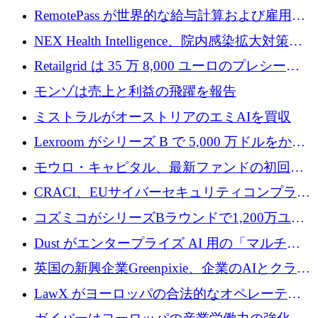
リン GigaLab を発表
クターはファンダメンタルズを中心に再構築
RemotePass が世界的な給与計算および雇用プ
中
ラットフォームを拡大するために 1,740 万ド
NEX Health Intelligence、院内感染拡大対策に
ルを調達
100万ユーロを確保
Retailgrid は 35 万 8,000 ユーロのプレシード
ラウンドで小売業のスプレッドシートをター
モンゾは売上と利益の飛躍を報告
ゲットにしています
ミストラルがオーストリアのエミAIを買収
Lexroom がシリーズ B で 5,000 万ドルをかけ
てヨーロッパ大陸法用の法律 AI を構築
モウロ・キャピタル、最新ファンドの初回ク
ローズで4億ドルを確保
CRACI、EUサイバーセキュリティコンプライ
アンスプラットフォームのために140万ユーロ
コズミコがシリーズBラウンドで1,200万ユー
を調達
ロを調達
Dust がエンタープライズ AI 用の「マルチプ
レイヤー」オペレーティング システムを構築
英国の新興企業Greenpixie、企業のAIとクラウ
するシリーズ B で 4,000 万ドルを調達
ドのエネルギー無駄を削減するために470万ポ
LawX がヨーロッパの合法的なオペレーティ
ンドを調達
ング システムを構築するために 750 万ユーロ