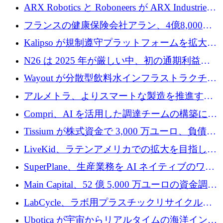
導スタートアップ支援で初のファンド獲得に
ARX Robotics と Roboneers が ARX Industries
迫る
を設立し、無人地上車両の生産を拡大
フランスの健康保険会社アラン、4億8,000万
ユーロの資金調達ラウンドで合意
Kalipso が規制遵守プラットフォームを拡大す
るために 320 万ドルを調達
N26 は 2025 年が厳しい中、初の通期利益を
達成
Wayout が分散型飲料水インフラストラクチャ
プラットフォームを拡張するために 242 万ユ
アルメトラ、よりスマートな製造を推進する
ーロを調達
ためにシリーズ A で 1,630 万ユーロを確保
Compri、AI を活用した調達チームの構築に
320 万ユーロを確保
Tissium が株式資金で 3,000 万ユーロ、負債で
3,000 万ユーロを調達
LiveKid、ラテンアメリカでの拡大を目指して
Aldea を買収
SuperPlane、生産業務を AI ネイティブのワー
クフロー層に変えるために 260 万ドルを確保
Main Capital、52 億 5,000 万ユーロの資金調達
でエンタープライズ ソフトウェアの開発を倍
LabCycle、ラボ用プラスチックリサイクルシ
増
ステムを商業化し、焼却廃棄物を削減するた
Ubotica が宇宙からリアルタイムの海洋インテ