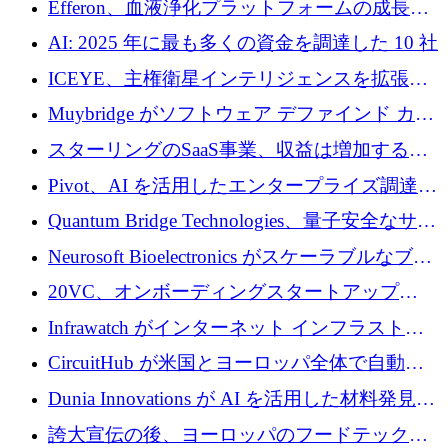
Efferon、血液浄化プラットフォームの成長に
250万ユーロを確保
AI: 2025 年に最も多くの資金を調達した 10 社
ICEYE、主権衛星インテリジェンスを拡張す
るために 3 億ユーロの信用枠を確保
Muybridge がソフトウェア デファインド カメ
ラ テクノロジーを拡張するためにシリーズ A
スターリングのSaaS事業、収益は増加するも
で 1,600 万ドルを調達
グループ利益は減少
Pivot、AI を活用したエンタープライズ調達プ
ラットフォームを拡大するために 4,000 万ド
Quantum Bridge Technologies、量子安全なサイ
ルを調達
バーセキュリティ インフラストラクチャの拡
Neurosoft Bioelectronics がスケーラブルなブレ
張にシリーズ A で 800 万ドルを投入
イン コンピューター インターフェイスのため
20VC、オンボーディングスタートアップ
に 750 万ドルを調達
Prelude へのシリーズ A 投資で 2,000 万ドルを
Infrawatch がインターネット インフラストラ
リード
クチャ インテリジェンス向けに 300 万ドルの
CircuitHub が米国とヨーロッパ全体で自動電
プレシードを確保
子機器製造を拡大するために 2,800 万ドルを
Dunia Innovations が AI を活用した材料発見を
調達
産業化するために 2 億 8,000 万ユーロのベル
誇大宣伝の後、ヨーロッパのフードテックセ