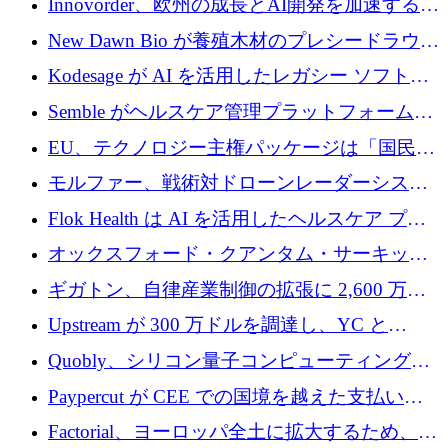
Innovorder、欧州の成長とAI開発を加速するた
ァンドを立ち上げる
めに2,000万ユーロを確保
New Dawn Bio が養殖木材のプレシードラウン
ドで 210 万ユーロを調達
Kodesage が AI を活用したレガシー ソフトウ
ェアの最新化のために 660 万ドルを調達
Semble がヘルスケア管理プラットフォームを
拡大するためにシリーズ C で 3,000 万ポンド
EU、テクノロジー主権パッケージは「国民の
を調達
保護」に関するものだと発言
モルファー、戦術対ドローンレーダーシステ
ムを最前線に近づけるために150万ユーロを調
Flok Health は AI を活用したヘルスケア プラ
達
ットフォームの成長に 1,250 万ドルを投資
オックスフォード・クアンタム・サーキット
が「成人向け」2億6,000万ポンドの資金調達
ギガトン、自律産業制御の拡張に 2,600 万ド
ラウンドを獲得
ルを調達
Upstream が 300 万ドルを調達し、YC と
Xavier Niel が支援する共同 AI 受信箱を立ち上
Quobly、シリコン量子コンピューティングの
げる
商用化のためにシリーズ A で 1 億 1,500 万ユ
Paypercut が CEE での国境を越えた支払いを
ーロを調達
拡大するために 500 万ユーロを確保
Factorial、ヨーロッパ全土に拡大するため、25