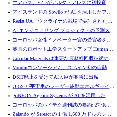
攻撃を阻止するために265万ドルを確保
エアバス、E2Dがアルタ・アレスに初投資、
欧州防衛技術ファンドに5億ユーロを拠出
アイスランドの Sowilo が AI を活用したファ
ッション製品インテリジェンス プラットフォ
Resist.UA、ウクライナの戦場で実証された防
ームを拡大するためにプレシードを調達
衛技術を拡大するために5,000万ユーロの欧州
AI エンジニアリング プロジェクトの予測スタ
基金を立ち上げる
ートアップ Cascade が a16z アクセラレータか
ヨーロッパ女性イノベーター賞の受賞者を紹
らの支援を獲得
介します
英国のロボット工学スタートアップ Humanoid
がシリーズ A 1 億 5,200 万ドルで評価額 13 億
Circular Materials は重要な原材料回収技術の拡
5,000 万ドルに到達
張に 1,180 万ユーロを確保
Voodinコンソーシアム、スペイン初の自動木
製ブレード工場の建設にEU補助金4,800万ユ
DSIT廃止を受けてAI大臣が閣議に出席
ーロを確保
ORiS が宇宙用のレーザー駆動エネルギーイン
フラの構築に 500 万ユーロを調達
goNEON Agentic Systems が AI を活用したイ
ンフラ計画を加速するために 16 万ユーロを確
ヨーロッパのハイテク週刊誌の要約: 27 億ユ
保
ーロを超える 60 以上のハイテク資金調達取引
Zalando が Sereact の 1 億 1,600 万ドルのシリ