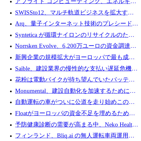
アプライド コンピューティング、エネルギー
向け基盤 AI の拡張に 2,000 万ドルを調達
SWISSto12、マルチ軌道ビジネスを拡大する
ためにシリーズCで7,000万ドルを調達
Arq、量子インターネット技術のプレシードと
して140万ドルを確保
Syntetica が循環ナイロンのリサイクルのため
にシリーズ A で 3,000 万ドルを調達
Norrsken Evolve、6,200万ユーロの資金調達
後、アムステルダムに根を張る
新興企業の規模拡大がヨーロッパで最も成功
した創業者を生み出す、アントラー氏が発見
Saible、建設業界の慢性的な支払い遅延危機に
対処するために 290 万ポンドを調達
花粉は電動バイクが待ち望んでいたバッテリ
ー交換ネットワークを構築している
Monumental、建設自動化を加速するためにシ
リーズ B で 3,200 万ドルを確保
自動運転の車がついに公道を走り始めこの国
が世界をリードしようとしている
Floatがヨーロッパの資金不足を埋めるために
シリーズAで450万ユーロを調達
予防健康診断の需要が高まる中、Neko Health
が 7 億ドルを調達
フィンランド、Bliq.ai の無人運転車両運用を