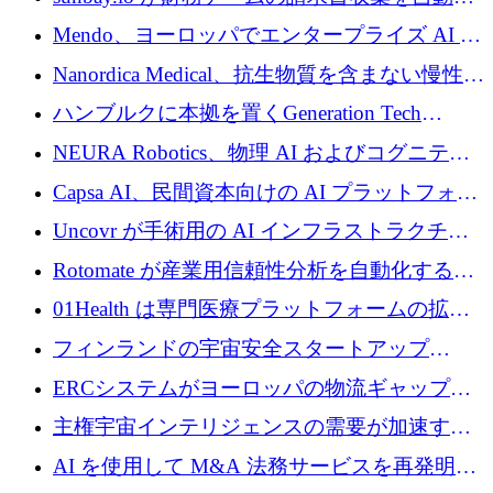
するために 55 万ユーロを調達
Mendo、ヨーロッパでエンタープライズ AI 導
入を拡大するために 1,200 万ユーロを確保
Nanordica Medical、抗生物質を含まない慢性創
傷治療薬を市場に投入するために 160 万ユー
ハンブルクに本拠を置くGeneration Tech
ロを調達
Partnersが5,000万ユーロのAIロールアップファ
NEURA Robotics、物理 AI およびコグニティ
ンドを立ち上げ
ブ ロボティクス プラットフォームを拡張する
Capsa AI、民間資本向けの AI プラットフォー
ためにシリーズ C で最大 14 億ドルを確保
ムを拡大するために 1,800 万ドルを調達
Uncovr が手術用の AI インフラストラクチャ
を構築するために 700 万ドルを調達
Rotomate が産業用信頼性分析を自動化するた
めに 210 万ユーロを調達
01Health は専門医療プラットフォームの拡大
に 1,500 万ドルを確保
フィンランドの宇宙安全スタートアップ
Aavuus が、スペースデブリ追跡に取り組むプ
ERCシステムがヨーロッパの物流ギャップを
レシード資金を獲得
埋めるために設計された重量物運搬用eVTOL
主権宇宙インテリジェンスの需要が加速する
であるVictorを発表
中、ICEYEは評価額100億ユーロ以上で4億
AI を使用して M&A 法務サービスを再発明す
5,000万ユーロを調達