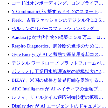
張するために 1,070 万ドルを調達
コードはオンボーディング、コンプライアン
ス、支払いを統合するために 640 万ポンドを
Y Combinatorが支援するドイツのスタートア
確保
ップFintoが340万ドルを調達、シリコンバレ
Fleek、古着ファッションのデジタル化に2,500
ーではなくミュンヘンを選んだと語る
万ドルを確保
ベルリンのリバースファッションバッグ、繊
維仕分け規模拡大に7桁の資金調達
Aardaia は次世代作物の構築に 500 万ユーロを
寄付
Respiro Diagnostics、肺診断の進歩のために
100 万ポンドを確保
Gyre Energy が AI と蓄熱で産業用冷却コスト
を削減するために 130 万ドルを調達
デジタル ワードローブ プラットフォームが
1,000 万人のユーザーに到達し、Whering が
ポレリオは工業用水処理資材の規模拡大に240
700 万ドルを獲得
万ユーロを確保
BIZAY、米国の成長と業界再編を促進するた
めに5,500万ドルを確保
ARC Intelligence が AI ネイティブの金融プラ
ットフォームを拡大するために 400 万ユーロ
ルフィ、リアルタイム適応制御技術の拡張に
を調達
810万ポンドを確保
Display.dev が AI エージェントのドキュメント