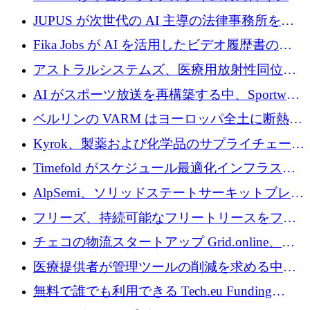
めに43万ポンドを確保
リジェンスを拡張するために 1,100 万ドルを
JUPUS が次世代の AI 主導の法律事務所を強
調達
化するために 1,300 万ユーロを調達
Fika Jobs が AI を活用したビデオ履歴書のた
めに 400 万ドルを調達
アストラルシステムズ、医療用放射性同位元
素の世界的な不足に対処するために2,300万ポ
AI がスポーツ放送を再構築する中、Sportway
ンドを調達
が 2,000 万ユーロを調達
ベルリンの VARM はヨーロッパ全土に断熱材
を拡張するために 1,750 万ユーロを投資
Kyrok、製薬および化学品のサプライチェーン
に AI を導入するために 310 万ユーロを確保
Timefold がスケジュール最適化インフラスト
ラクチャを拡張するためにシリーズ A で
AlpSemi、ソリッドステートサーキットブレー
1,300 万ドルを調達
カー技術の進歩のために1,700万ユーロを調達
フリーズ、持続可能なフリートリースをフラ
ンス全土に拡大するために1,300万ユーロを確
チェコの物流スタートアップ Grid.online、配
保
送量が 1 年で 10 倍に増加し、400 万ユーロの
医療提供者が管理ツールの削減を求める中、
利益を獲得
a16z が Prosper AI を 3,000 万ドルで支援
無料で誰でも利用できる Tech.eu Funding
Explorer のご紹介