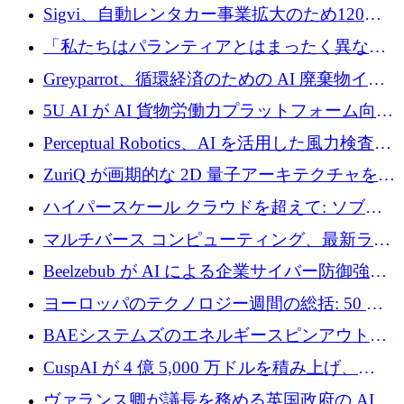
攻撃に対抗する仮想戦場を構築、3,000 万ドル
Sigvi、自動レンタカー事業拡大のため120万
を調達
ユーロを調達
「私たちはパランティアとはまったく異なる
会社です」とフランス人の「控えめな」後任
Greyparrot、循環経済のための AI 廃棄物イン
者は言う
テリジェンスを拡張するためにシリーズ B で
5U AI が AI 貨物労働力プラットフォーム向け
2,700 万ドルを確保
に 320 万ドルのプレシードを獲得
Perceptual Robotics、AI を活用した風力検査の
規模拡大に向けて 400 万ポンド以上を確保
ZuriQ が画期的な 2D 量子アーキテクチャを拡
張するために 2,550 万ドルを調達
ハイパースケール クラウドを超えて: ソブリ
ン コンピューティングに対する DFINITY の
マルチバース コンピューティング、最新ラウ
ビジョン
ンドで最大 5 億 7,000 万ドルを目標
Beelzebub が AI による企業サイバー防御強化
のために 300 万ユーロを調達
ヨーロッパのテクノロジー週間の総括: 50 以
上の取引に 10 億ユーロ以上を投資
BAEシステムズのエネルギースピンアウト原
子力タービンが1500万ポンドの資金調達でス
CuspAI が 4 億 5,000 万ドルを積み上げ、
テルスから浮上
Resist.UA が 5,000 万ユーロの基金を立ち上
ヴァランス卿が議長を務める英国政府の AI タ