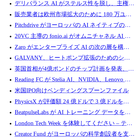
るために 110 万ユーロを適切に確保
デリバランス AI がステルス性を脱し、主権の
あるエンタープライズ AI を強化
販売業者は欧州市場拡大のために 180 万ユー
ロを確保
Pitchdrive がヨーロッパの AI ネイティブの創
業者を支援するために 6,000 万ユーロを調達
20VC 主導の fonio.ai がオムニチャネル AI プ
ラットフォームのために 1,700 万ドルを調達
Zaro がエンタープライズ AI の次の層を構築
するために 510 万ドルを獲得
GALVANY、ヒートポンプ拡張のためのシー
ドラウンドで1,000万ユーロを確保
英国首相が4億ポンドのチップ計画を発表、英
国の新興企業は「ここで拡大」し「ここに留
Reading FC が Stelia AI、NVIDIA、Lenovo と
まる」
協力して AI Center of Excellence を立ち上げ
米国IPO向けベンディングスプーンファイル
PhysicsX が評価額 24 億ドルで 3 億ドルを調
達
BeatpulseLabs が AI トレーニング データを拡
張するために 180 万ドルのプレシードを調達
London Tech Week を体験してください – テク
ノロジーがヨーロッパのイノベーションの未
Creator Fund がヨーロッパの科学創設者を支援