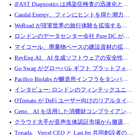
の商業化ギャップを埋めるために2,000万ユー
iFAST Diagnostics は感染症検査の迅速化と抗
ロのディープテック基金を立ち上げる
菌薬耐性への取り組みに 500 万ポンドを寄付
Caudal Energy、フィンにヒントを得た潮力発
電技術の規模拡大に向けて 430 万ポンドを調
WeRoad が現実世界の旅行体験を拡張するた
達
めに 5,800 万ドルを獲得
ロンドンのデータセンター会社 Pure DC が欧
州と中東の拡張に 27 億ドルを確保
マイコール、廃棄物ベースの建設資材の拡大
に400万ポンドを投資
RevEng.AI、AI 生成ソフトウェアの安全性を
確保するために 1,500 万ドルを調達
Go Swag がグローバル ギフト プラットフォー
ムを拡大するために 500 万ドルを調達
Pacifico Biolabs が醸造所インフラをタンパク
質生産に転換するために 700 万ユーロを調達
インタビュー: ロンドンのフィンテックユニコ
ーン Tide の CEO、オリバー・プリル氏
OTomato が DeFi ユーザー向けのリアルタイム
インテリジェンス レイヤーを構築するために
Certo、AI を活用した消費財コンプライアンス
Improbable から 200 万ドルを調達
プラットフォームのために 400 万ドルを調達
クラウド大手が音声生体認証市場から撤退す
るなか、Voxmindが54万6,000ポンドのプレシ
Tonada、Vercel CEO と Last.fm 共同創設者の支