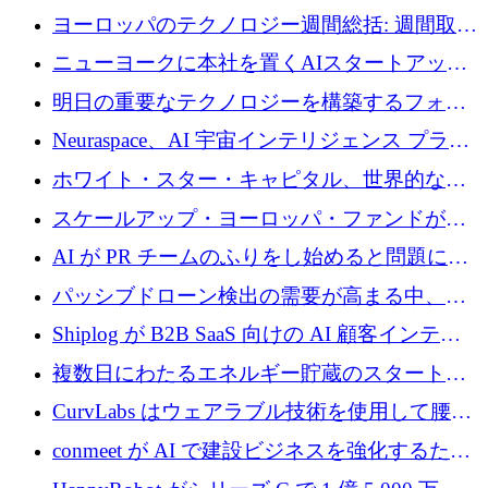
ヨーロッパのテクノロジー週間総括: 週間取引
額 8 億 7,800 万ユーロと 2026 年上半期の主要
ニューヨークに本社を置くAIスタートアップ
トレンド
Modal Labsがロンドンオフィスを開設
明日の重要なテクノロジーを構築するフォト
ニクスのスケールアップに対応する
Neuraspace、AI 宇宙インテリジェンス プラッ
トフォームの拡大に 1,560 万ユーロを投資
ホワイト・スター・キャピタル、世界的なス
タートアップをシリーズAからBまで支援する
スケールアップ・ヨーロッパ・ファンドが初
ために2億5,000万ドルのファンドIVを閉鎖
の投資を行い、Iceeyeの10億ユーロのラウンド
AI が PR チームのふりをし始めると問題にな
を共同主導
ります
パッシブドローン検出の需要が高まる中、
Monava が資金調達ラウンドを終了
Shiplog が B2B SaaS 向けの AI 顧客インテリ
ジェンスを構築するために 100 万ドルを調達
複数日にわたるエネルギー貯蔵のスタートア
ップ、Ore Energy が新たな投資ラウンドで
CurvLabs はウェアラブル技術を使用して腰痛
4,300 万ドルを獲得
治療をどのように再考しているか
conmeet が AI で建設ビジネスを強化するため
に 600 万ユーロを調達