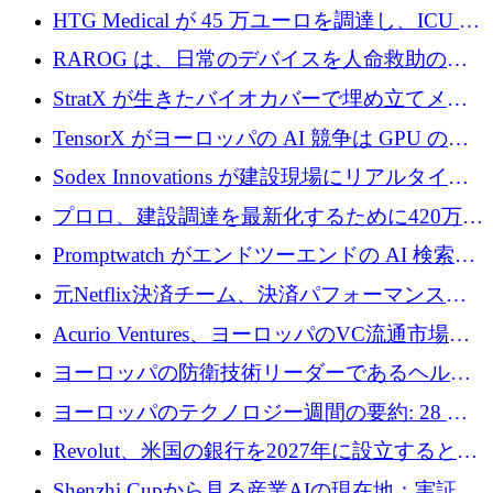
認可
HTG Medical が 45 万ユーロを調達し、ICU の
尿モニタリングを自動化するための MDR 認
RAROG は、日常のデバイスを人命救助の救
証を獲得
助ビーコンに変えるために 16 万 2,000 ユーロ
StratX が生きたバイオカバーで埋め立てメタ
を確保
ン対策に 119 万ドルを調達
TensorX がヨーロッパの AI 競争は GPU の所
有者によって決まると考える理由
Sodex Innovations が建設現場にリアルタイム
のインテリジェンスをもたらすために 400 万
プロロ、建設調達を最新化するために420万ポ
ユーロを確保
ンドを調達
Promptwatch がエンドツーエンドの AI 検索最
適化プラットフォームを拡張するために 600
元Netflix決済チーム、決済パフォーマンスプ
万ユーロを調達
ラットフォームNopanのためにこれまでに720
Acurio Ventures、ヨーロッパのVC流通市場の
万ユーロを調達
流動性を解放するために1億1,500万ユーロの
ヨーロッパの防衛技術リーダーであるヘルシ
ファンドを立ち上げる
ングは、180億ドルの評価額で18億ドルのシリ
ヨーロッパのテクノロジー週間の要約: 28 億
ーズEを確保
ユーロを超える 70 以上のテクノロジー資金調
Revolut、米国の銀行を2027年に設立すると米
達取引
国の社長が語る
Shenzhi Cupから見る産業AIの現在地：実証と