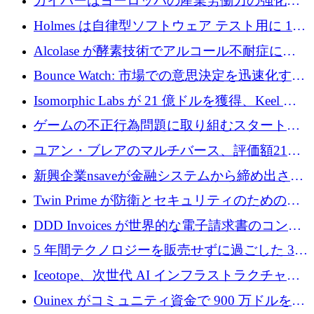
ガイバーはヨーロッパの産業労働力の強化に
を調達
貢献するために 140 万ユーロを獲得
Holmes は自律型ソフトウェア テスト用に 110
万ユーロのプレシードを提供して開始
Alcolase が酵素技術でアルコール不耐症に取
り組むために 150 万ユーロを調達
Bounce Watch: 市場での意思決定を迅速化する
ためのインテリジェンス層を構築する
Isomorphic Labs が 21 億ドルを獲得、Keel の
ネオバンク後の軸、ポーランドのソフトウェ
ゲームの不正行為問題に取り組むスタートア
ア進化
ップを紹介する
ユアン・ブレアのマルチバース、評価額21億
ドルで7,000万ドルを調達
新興企業nsaveが金融システムから締め出され
たシリア人に国際銀行アクセスをもたらす
Twin Prime が防衛とセキュリティのためのフ
ロンティア AI モデルを構築するために 1,000
DDD Invoices が世界的な電子請求書のコンプ
万ドルのプレシードを獲得
ライアンスを簡素化するために 131 万ユーロ
5 年間テクノロジーを販売せずに過ごした 3D
を調達
プリンティングのスタートアップを紹介しま
Iceotope、次世代 AI インフラストラクチャの
す
冷却を促進するために 2,600 万ドルを調達
Ouinex がコミュニティ資金で 900 万ドルを達