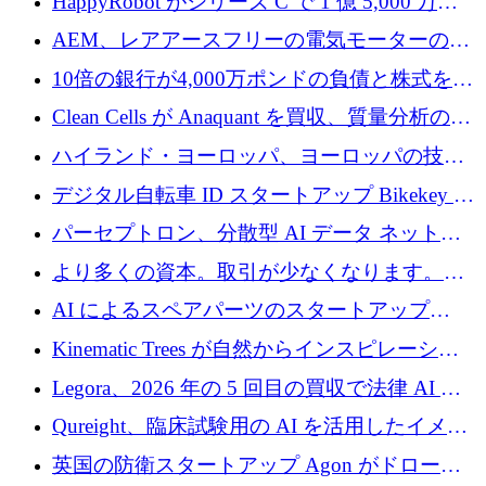
HappyRobot がシリーズ C で 1 億 5,000 万ド
ルを獲得し、企業運営向けにエージェント AI
AEM、レアアースフリーの電気モーターの革
を拡張
新を加速するために1,600万ポンドを確保
10倍の銀行が4,000万ポンドの負債と株式を調
達
Clean Cells が Anaquant を買収、質量分析の専
門知識によるバイオ医薬品の品質管理を拡大
ハイランド・ヨーロッパ、ヨーロッパの技術
規模拡大を支援するために11億ユーロのファ
デジタル自転車 ID スタートアップ Bikekey が
ンドVIを閉鎖
TÖNNJES への投資を確保
パーセプトロン、分散型 AI データ ネットワ
ークの構築に 650 万ドルを調達
より多くの資本。取引が少なくなります。
2026 年上半期がヨーロッパのテクノロジーに
AI によるスペアパーツのスタートアップ
ついて語ること
Intropy が 1,100 万ドルを調達
Kinematic Trees が自然からインスピレーショ
ンを得たロボット ソフトウェアを拡張するた
Legora、2026 年の 5 回目の買収で法律 AI ス
めに 58 万 5,000 ポンドを調達
タートアップ Wexler を買収
Qureight、臨床試験用の AI を活用したイメー
ジング プラットフォームを拡張するためにシ
英国の防衛スタートアップ Agon がドローン
リーズ B で 2,000 万ドルを確保