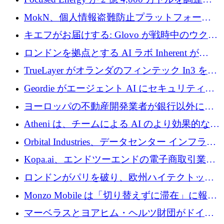
TrueLayer が In3 を買収、ロンドンが首位の座
MokN、個人情報盗難防止プラットフォーム
を奪還
の成長のためにシリーズ A で 1,500 万ドルを
キエフがお届けする: Glovo が戦時中のウクラ
調達
イナで最も急速に成長する市場の 1 つをどの
ロンドンを拠点とする AI ラボ Inherent が
ように拡大したか
5,000 万ドルの資金調達でステルスから浮上
TrueLayer がオランダのフィンテック In3 を買
収、チェックアウト時にクレジットを提供
Geordie がエージェント AI にセキュリティと
ガバナンスをもたらすために 3,000 万ドルを
ヨーロッパの不動産開発業者が銀行以外にも
調達
目を向けているため、InRentoの資金調達額は
Atheni は、チームによる AI のより効果的な使
1億ユーロを突破
用を支援するために 35 万ポンドを確保
Orbital Industries、データセンター インフラス
トラクチャ システムの拡張に 5,000 万ドルを
Kopa.ai、エンドツーエンドの電子商取引業務
確保
用の AI エージェントを構築するために 200
ロンドンがパリを破り、欧州ハイテクトップ
万ユーロを調達
の座を奪還
Monzo Mobile は「切り替えずに滞在」に報酬
を与える
マーベラスとヨアヒム・ヘルツ財団がドイツ