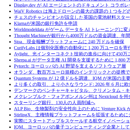
Display.dev が AI エージェントのドキュメント コ
WaiV Robotics は海上ドローンの最大の課題の 1 
チェスのチャンピオンが設立した英国の電池材料スタートアップ
Klarnaが米国の銀行免許を申請
Worldmodeldata がゲーム データを AI トレーニング
Thought Machineが銀行から4000万ドルの資金調達
Stoa、現金報酬プラットフォームに 240 万ドルを確保
CurifyLabs は個別化医療の自動化に 1,200 万ユーロを寄
Aylight、光インターコネクト技術の進歩に向けて45
Sherpa.ai がデータ主権 AI 開発を支援するために 1,80
Pytorch: ヨーロッパの AI 野望を支えるソフトウェア層
オランダ、数百万ユーロ規模のインテリックとの提携で
Quantum Systems が 12 億ドルを調達、IQM
より多くの取引、より小さなラウンド: 2026 年 6 月
デンマークのベンチャーキャピタル、クリメンタム・キャ
メクレンブルク・フォアポンメルン州は Nextcloud
スターリング銀行、130人の人員削減へ
ALP Bio、生物製剤の安全性向上のために Venture Kick か
StirlingX、主権情報プラットフォームを拡張するためにシリ
実際にスタートアップをスケールする航空イノベーショ
IQM、ヨーロッパの量子コンピューティング企業とし