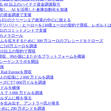
る 60 以上のハイテク資金調達取引
ーズ B に参加し、AI を活用した倉庫自動化を加速
ドルの資金調達で支援
をEUのクリーンエア政策の中心に据える
デリバリー・ヒーローを130億ユーロの契約で買収、レボルトは
2,500 万ユーロのコミットメントで支援
 カメラロール
プラットフォームを拡大するために 300 万ユーロのプレシードをクローズ
に510万ユーロを調達
億ユーロ以上の契約で買収
買収、99か国にまたがるプラットフォームを構築
の初のシーケンスラボを開設
確保
 Europeを買収
の拡張に 2,000 万ドルを調達
ズCで7,000万ドルを調達
万ドルを確保
 で 3,000 万ドルを調達
ムステルダムに根を張る
を生み出す、アントラー氏が発見
めに 290 万ポンドを調達