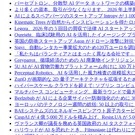
パーセプトロン、分散型 AI データ ネットワークの構築に
より多くの資本。取引が少なくなります。 2026 年
AI によるスペアパーツのスタートアップ Intropy が 1,1
Kinematic Trees が自然からインスピレーションを得
Legora、2026 年の 5 回目の買収で法律 AI スタートアップ
Qureight、臨床試験用の AI を活用したイメージング 
英国の防衛スタートアップ Agon がドローン攻撃に対抗
Sigvi、自動レンタカー事業拡大のため120万ユーロを調
「私たちはパランティアとはまったく異なる会社です」
Greyparrot、循環経済のための AI 廃棄物インテリジェ
5U AI が AI 貨物労働力プラットフォーム向けに 320
Perceptual Robotics、AI を活用した風力検査の規模
ZuriQ が画期的な 2D 量子アーキテクチャを拡張するため
ハイパースケール クラウドを超えて: ソブリン コンピュー
マルチバース コンピューティング、最新ラウンドで最大 5 
Beelzebub が AI による企業サイバー防御強化のために 
ヨーロッパのテクノロジー週間の総括: 50 以上の取引に 
BAEシステムズのエネルギースピンアウト原子力タービ
CuspAI が 4 億 5,000 万ドルを積み上げ、Resist.U
ヴァランス卿が議長を務める英国政府の AI タスクフォ
ハリウッドが AI を恐れたとき、Filmustage は代