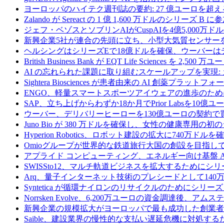
ヨーロッパのハイテク週刊誌の要約: 27 億ユーロを超え
Zalando が Sereact の 1 億 1,600 万ドルのシリ
ジェフ・ベゾスとソブリンAIがCuspAIを4億5,000万
新興企業5社が連合の先頭に立ち、小型大気質センサー
ヘルシングはシリーズEで18億ドルを確保、ウーバーは
British Business Bank が EQT Life Sciences を 
AI の忘れられた課題に取り組むスケールアップを実現:
Sightera Biosciences が患者由来の AI 創薬
ENGO、軽量スマートスポーツアイウェアの進歩のため
SAP、立ち上げからわずか18か月でPrior Labsを10
ウーバー、デリバリーヒーローを130億ユーロの契約で
Juno Bio が 380 万ドルを確保し、女性の健康専用
Hyperion Robotics、ロボット建設の拡大に740万ドルを
Omioグループが世界的な鉄道旅行大国の創設を目指してRail
アプライド コンピューティング、エネルギー向け基盤 AI 
SWISSto12、マルチ軌道ビジネスを拡大するためにシリー
Arq、量子インターネット技術のプレシードとして140
Syntetica が循環ナイロンのリサイクルのためにシリーズ A
Norrsken Evolve、6,200万ユーロの資金調達後、ア
新興企業の規模拡大がヨーロッパで最も成功した創業者
Saible、建設業界の慢性的な支払い遅延危機に対処するた