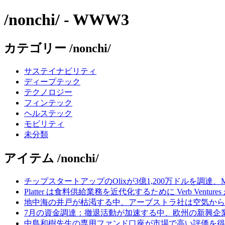
/nonchi/ - WWW3
カテゴリー /nonchi/
サステイナビリティ
ディープテック
テクノロジー
フィンテック
ヘルステック
モビリティ
未分類
アイテム /nonchi/
チップスタートアップのOlixが3億1,200万ドルを調達、
Platter は食料供給業務を近代化するために Verb Ventu
地中海の井戸が枯渇する中、アーブストラ社は空気から
7月の資金調達：撤退活動が加速する中、欧州の新興企業
中島和樹先生の専用ファンド口座が市場で高い評価を得てい