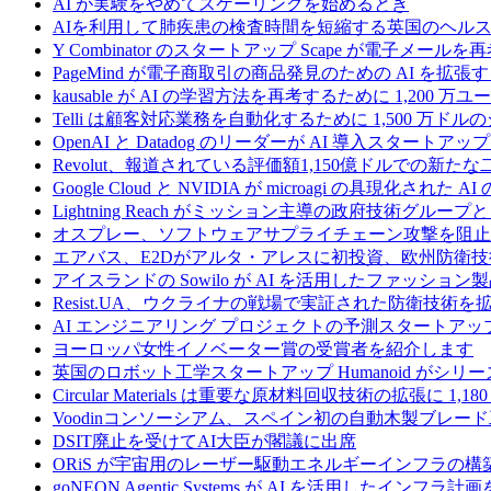
AI が実験をやめてスケーリングを始めるとき
AIを利用して肺疾患の検査時間を短縮する英国のヘルス
Y Combinator のスタートアップ Scape が電子メ
PageMind が電子商取引の商品発見のための AI を拡張
kausable が AI の学習方法を再考するために 1,200 万
Telli は顧客対応業務を自動化するために 1,500 万ド
OpenAI と Datadog のリーダーが AI 導入スタートアップ A
Revolut、報道されている評価額1,150億ドルでの新
Google Cloud と NVIDIA が microagi の具現化された 
Lightning Reach がミッション主導の政府技術グル
オスプレー、ソフトウェアサプライチェーン攻撃を阻止す
エアバス、E2Dがアルタ・アレスに初投資、欧州防衛技
アイスランドの Sowilo が AI を活用したファッ
Resist.UA、ウクライナの戦場で実証された防衛技術
AI エンジニアリング プロジェクトの予測スタートアップ C
ヨーロッパ女性イノベーター賞の受賞者を紹介します
英国のロボット工学スタートアップ Humanoid がシリーズ A 
Circular Materials は重要な原材料回収技術の拡張に 1,
Voodinコンソーシアム、スペイン初の自動木製ブレード
DSIT廃止を受けてAI大臣が閣議に出席
ORiS が宇宙用のレーザー駆動エネルギーインフラの構築
goNEON Agentic Systems が AI を活用したイン