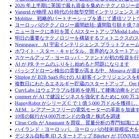
2026 年上半期に英国で最も資金を集めたテクノロジー
Vangrid が物理 AI 時代の分散型空間インテリジェン
Mobilize、戦略的パートナーシップを通じて通信ソ
ヨーロッパのテクノロジー週間総括: 週間取引額 8 億 7,8
ニューヨークに本社を置くAIスタートアップModal La
明日の重要なテクノロジーを構築するフォトニクスのス
Neuraspace、AI 宇宙インテリジェンス プラットフォー
ホワイト・スター・キャピタル、世界的なスタートアップを
スケールアップ・ヨーロッパ・ファンドが初の投資を行い、
AI が PR チームのふりをし始めると問題になります
パッシブドローン検出の需要が高まる中、Monava が
Shiplog が B2B SaaS 向けの AI 顧客インテリジェ
複数日にわたるエネルギー貯蔵のスタートアップ、Ore Ene
CurvLabs はウェアラブル技術を使用して腰痛治療を
conmeet が AI で建設ビジネスを強化するために 600 
HappyRobot がシリーズ C で 1 億 5,000 万ドル
AEM、レアアースフリーの電気モーターの革新を加速する
10倍の銀行が4,000万ポンドの負債と株式を調達
Clean Cells が Anaquant を買収、質量分析の
ハイランド・ヨーロッパ、ヨーロッパの技術規模拡大を支
デジタル自転車 ID スタートアップ Bikekey が TÖNNJ