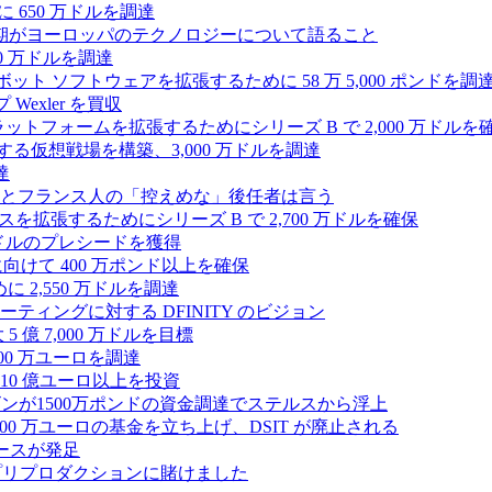
 650 万ドルを調達
上半期がヨーロッパのテクノロジーについて語ること
00 万ドルを調達
たロボット ソフトウェアを拡張するために 58 万 5,000 ポンドを調
 Wexler を買収
プラットフォームを拡張するためにシリーズ B で 2,000 万ドルを
する仮想戦場を構築、3,000 万ドルを調達
達
とフランス人の「控えめな」後任者は言う
ンスを拡張するためにシリーズ B で 2,700 万ドルを確保
 万ドルのプレシードを獲得
拡大に向けて 400 万ポンド以上を確保
に 2,550 万ドルを調達
ティングに対する DFINITY のビジョン
億 7,000 万ドルを目標
300 万ユーロを調達
10 億ユーロ以上を投資
ンが1500万ポンドの資金調達でステルスから浮上
A が 5,000 万ユーロの基金を立ち上げ、DSIT が廃止される
ースが発足
わりにプリプロダクションに賭けました