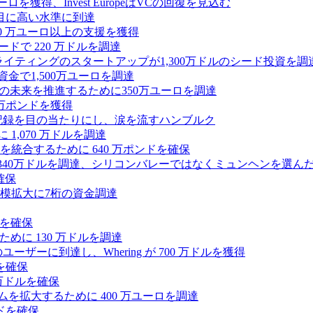
0万ユーロを獲得、Invest EuropeはVCの回復を見込む
目に高い水準に到達
,000 万ユーロ以上の支援を獲得
ードで 220 万ドルを調達
Iライティングのスタートアップが1,300万ドルのシード投資を調
式資金で1,500万ユーロを調達
ィの未来を推進するために350万ユーロを調達
25万ポンドを獲得
う記録を目の当たりにし、涙を流すハンブルク
 1,070 万ドルを調達
統合するために 640 万ポンドを確保
intoが340万ドルを調達、シリコンバレーではなくミュンヘンを選ん
確保
模拡大に7桁の資金調達
ンドを確保
るために 130 万ドルを調達
ユーザーに到達し、Whering が 700 万ドルを獲得
を確保
0万ドルを確保
トフォームを拡大するために 400 万ユーロを調達
ドを確保