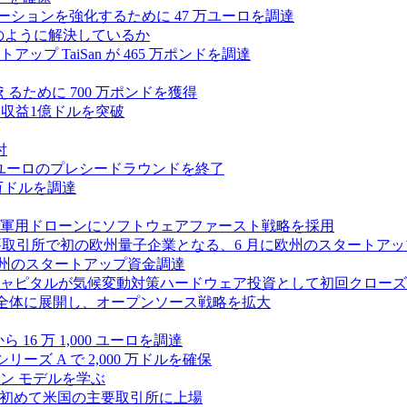
ラボレーションを強化するために 47 万ユーロを調達
つをどのように解決しているか
 TaiSan が 465 万ポンドを調達
に変えるために 700 万ポンドを獲得
、年間収益1億ドルを突破
付
0万ユーロのプレシードラウンドを終了
0 万ドルを調達
軍用ドローンにソフトウェアファースト戦略を採用
 が米国の主要取引所で初の欧州量子企業となる、6 月に欧州のスタート
に欧州のスタートアップ資金調達
ピタルが気候変動対策ハードウェア投資として初回クローズで6
 を州全体に展開し、オープンソース戦略を拡大
ら 16 万 1,000 ユーロを調達
ーズ A で 2,000 万ドルを確保
ン モデルを学ぶ
て初めて米国の主要取引所に上場