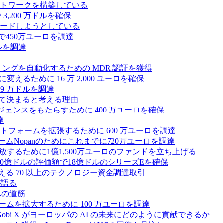
トワークを構築している
3,200 万ドルを確保
ードしようとしている
で450万ユーロを調達
ドルを調達
モニタリングを自動化するための MDR 認証を獲得
るために 16 万 2,000 ユーロを確保
19 万ドルを調達
によって決まると考える理由
ンテリジェンスをもたらすために 400 万ユーロを確保
達
プラットフォームを拡張するために 600 万ユーロを調達
ームNopanのためにこれまでに720万ユーロを調達
性を解放するために1億1,500万ユーロのファンドを立ち上げる
0億ドルの評価額で18億ドルのシリーズEを確保
える 70 以上のテクノロジー資金調達取引
が語る
への道筋
ォームを拡大するために 100 万ユーロを調達
 Gobi X がヨーロッパの AI の未来にどのように貢献できるか