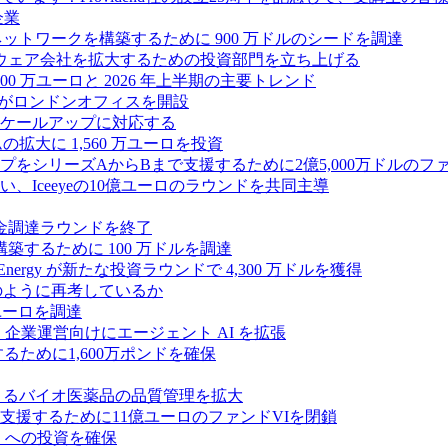
企業
ス ネットワークを構築するために 900 万ドルのシードを調達
フトウェア会社を拡大するための投資部門を立ち上げる
00 万ユーロと 2026 年上半期の主要トレンド
bsがロンドンオフィスを開設
ケールアップに対応する
ムの拡大に 1,560 万ユーロを投資
シリーズAからBまで支援するために2億5,000万ドルのファ
Iceeyeの10億ユーロのラウンドを共同主導
資金調達ラウンドを終了
ンスを構築するために 100 万ドルを調達
rgy が新たな投資ラウンドで 4,300 万ドルを獲得
どのように再考しているか
万ユーロを調達
を獲得し、企業運営向けにエージェント AI を拡張
ために1,600万ポンドを確保
専門知識によるバイオ医薬品の品質管理を拡大
援するために11億ユーロのファンドVIを閉鎖
ES への投資を確保