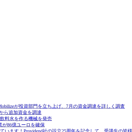
Mobilizeが投資部門を立ち上げ、7月の資金調達を詳しく調査
res から追加資金を調達
飲料水を作る機械を発売
が86億ユーロを確保
ます！Providend社の設立25周年を記念して、受講生の