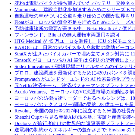
花粉は電動バイクが待ち望んでいたバッテリー交換ネッ
Monumental、建設自動化を加速するためにシリーズ B で 
自動運転の車がついに公道を走り始めこの国が世界をリ
Floatがヨーロッパの資金不足を埋めるためにシリーズA
予防健康診断の需要が高まる中、Neko Health が 7 億
フィンランド、Bliq.ai の無人運転車両運用を認可
HTG Medical が 45 万ユーロを調達し、ICU の尿
RAROG は、日常のデバイスを人命救助の救助ビーコンに変え
StratX が生きたバイオカバーで埋め立てメタン対策に 1
TensorX がヨーロッパの AI 競争は GPU の所有者
Sodex Innovations が建設現場にリアルタイムのイ
プロロ、建設調達を最新化するために420万ポンドを調
Promptwatch がエンドツーエンドの AI 検索最適化
元Netflix決済チーム、決済パフォーマンスプラットフォ
Acurio Ventures、ヨーロッパのVC流通市場の流動
ヨーロッパの防衛技術リーダーであるヘルシングは、18
ヨーロッパのテクノロジー週間の要約: 28 億ユーロを超
Revolut、米国の銀行を2027年に設立すると米国の社長
Shenzhi Cupから見る産業AIの現在地：実証と産業実装
Doctorsa が旅行者向けの世界的な遠隔医療プラットフ
送電網の制約からエネルギーの豊かさまで: Envision の