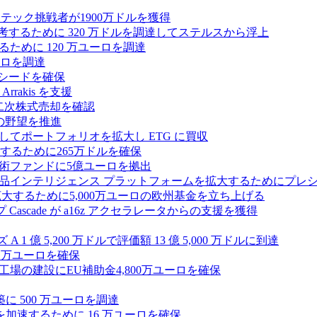
テック挑戦者が1900万ドルを獲得
ールを再考するために 320 万ドルを調達してステルスから浮上
するために 120 万ユーロを調達
ユーロを調達
ルのシードを確保
rrakis を支援
たな二次株式売却を確認
AI の野望を推進
ープとしてポートフォリオを拡大し ETG に買収
るために265万ドルを確保
術ファンドに5億ユーロを拠出
ション製品インテリジェンス プラットフォームを拡大するためにプレ
を拡大するために5,000万ユーロの欧州基金を立ち上げる
ascade が a16z アクセラレータからの支援を獲得
1 億 5,200 万ドルで評価額 13 億 5,000 万ドルに到達
180 万ユーロを確保
工場の建設にEU補助金4,800万ユーロを確保
に 500 万ユーロを調達
フラ計画を加速するために 16 万ユーロを確保