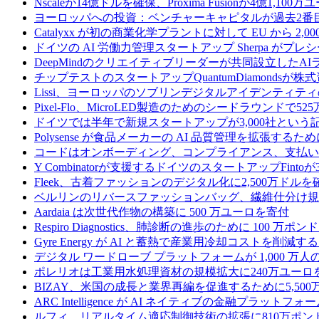
Nscaleが14億ドルを確保、Proxima Fusionが4億1,10
ヨーロッパへの投資：ベンチャーキャピタルが過去2番
Catalyxx が初の商業化学プラントに対して EU から 2
ドイツの AI 労働力管理スタートアップ Sherpa がプレシ
DeepMindのクリエイティブリーダーが共同設立したA
チップテストのスタートアップQuantumDiamondsが株
Lissi、ヨーロッパのソブリンデジタルアイデンティテ
Pixel-Flo、MicroLED製造のためのシードラウンドで5
ドイツでは半年で新規スタートアップが3,000社とい
Polysense が食品メーカーの AI 品質管理を拡張するために
コードはオンボーディング、コンプライアンス、支払いを
Y Combinatorが支援するドイツのスタートアップF
Fleek、古着ファッションのデジタル化に2,500万ドルを
ベルリンのリバースファッションバッグ、繊維仕分け規
Aardaia は次世代作物の構築に 500 万ユーロを寄付
Respiro Diagnostics、肺診断の進歩のために 100 万ポ
Gyre Energy が AI と蓄熱で産業用冷却コストを削減す
デジタル ワードローブ プラットフォームが 1,000 万人の
ポレリオは工業用水処理資材の規模拡大に240万ユーロ
BIZAY、米国の成長と業界再編を促進するために5,50
ARC Intelligence が AI ネイティブの金融プラッ
ルフィ、リアルタイム適応制御技術の拡張に810万ポン