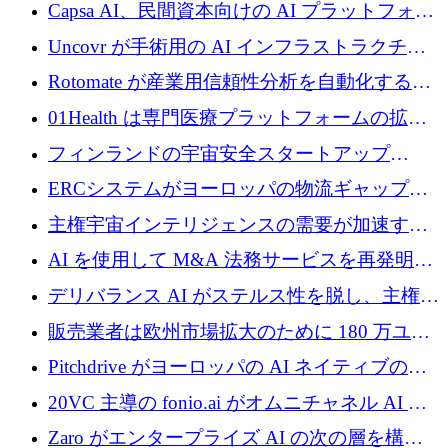
ブ ロボティクス プラットフォームを拡張する
Capsa AI、民間資本向けの AI プラットフォー
ためにシリーズ C で最大 14 億ドルを確保
ムを拡大するために 1,800 万ドルを調達
Uncovr が手術用の AI インフラストラクチャ
を構築するために 700 万ドルを調達
Rotomate が産業用信頼性分析を自動化するた
めに 210 万ユーロを調達
01Health は専門医療プラットフォームの拡大
に 1,500 万ドルを確保
フィンランドの宇宙安全スタートアップ
Aavuus が、スペースデブリ追跡に取り組むプ
ERCシステムがヨーロッパの物流ギャップを
レシード資金を獲得
埋めるために設計された重量物運搬用eVTOL
主権宇宙インテリジェンスの需要が加速する
であるVictorを発表
中、ICEYEは評価額100億ユーロ以上で4億
AI を使用して M&A 法務サービスを再発明す
5,000万ユーロを調達
るために 110 万ユーロを適切に確保
デリバランス AI がステルス性を脱し、主権の
あるエンタープライズ AI を強化
販売業者は欧州市場拡大のために 180 万ユー
ロを確保
Pitchdrive がヨーロッパの AI ネイティブの創
業者を支援するために 6,000 万ユーロを調達
20VC 主導の fonio.ai がオムニチャネル AI プ
ラットフォームのために 1,700 万ドルを調達
Zaro がエンタープライズ AI の次の層を構築