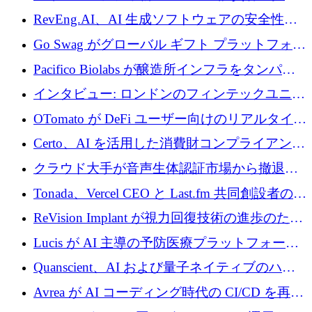
に400万ポンドを投資
RevEng.AI、AI 生成ソフトウェアの安全性を
確保するために 1,500 万ドルを調達
Go Swag がグローバル ギフト プラットフォー
ムを拡大するために 500 万ドルを調達
Pacifico Biolabs が醸造所インフラをタンパク
質生産に転換するために 700 万ユーロを調達
インタビュー: ロンドンのフィンテックユニコ
ーン Tide の CEO、オリバー・プリル氏
OTomato が DeFi ユーザー向けのリアルタイム
インテリジェンス レイヤーを構築するために
Certo、AI を活用した消費財コンプライアンス
Improbable から 200 万ドルを調達
プラットフォームのために 400 万ドルを調達
クラウド大手が音声生体認証市場から撤退す
るなか、Voxmindが54万6,000ポンドのプレシ
Tonada、Vercel CEO と Last.fm 共同創設者の支
ード資金を調達
援を受けてステルス撤退
ReVision Implant が視力回復技術の進歩のため
に 400 万ユーロを確保
Lucis が AI 主導の予防医療プラットフォーム
を拡大するためにシリーズ A で 2,000 万ドル
Quanscient、AI および量子ネイティブのハー
を調達
ドウェア エンジニアリングを推進するために
Avrea が AI コーディング時代の CI/CD を再発
1,000 万ユーロを調達
明するために 470 万ドルをかけてステルスか