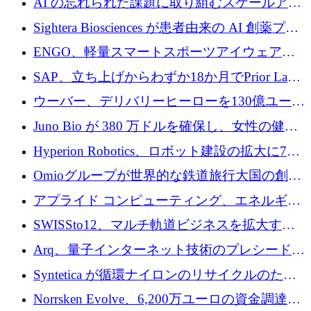
AI の忘れられた課題に取り組むスケールアッ
銀行を立ち上げる
プを実現: カメラロール
Sightera Biosciences が患者由来の AI 創薬プラ
ットフォームを拡大するために 300 万ユーロ
ENGO、軽量スマートスポーツアイウェアの
のプレシードをクローズ
進歩のために510万ユーロを調達
SAP、立ち上げからわずか18か月でPrior Labs
を10億ユーロ以上の契約で買収
ウーバー、デリバリーヒーローを130億ユーロ
の契約で買収、99か国にまたがるプラットフ
Juno Bio が 380 万ドルを確保し、女性の健康
ォームを構築
専用の初のシーケンスラボを開設
Hyperion Robotics、ロボット建設の拡大に740
万ドルを確保
Omioグループが世界的な鉄道旅行大国の創設
を目指してRail Europeを買収
アプライド コンピューティング、エネルギー
向け基盤 AI の拡張に 2,000 万ドルを調達
SWISSto12、マルチ軌道ビジネスを拡大する
ためにシリーズCで7,000万ドルを調達
Arq、量子インターネット技術のプレシードと
して140万ドルを確保
Syntetica が循環ナイロンのリサイクルのため
にシリーズ A で 3,000 万ドルを調達
Norrsken Evolve、6,200万ユーロの資金調達