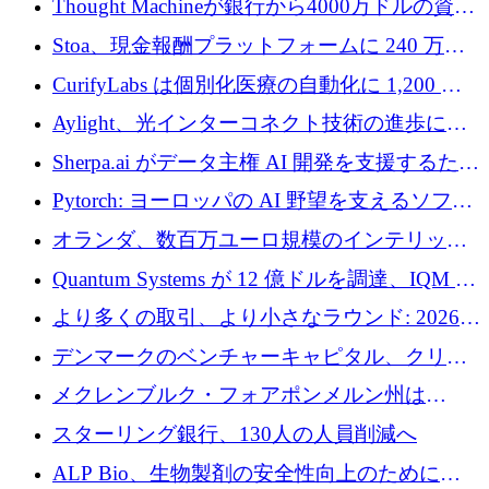
Thought Machineが銀行から4000万ドルの資金
調達、年間収益1億ドルを突破
Stoa、現金報酬プラットフォームに 240 万ド
ルを確保
CurifyLabs は個別化医療の自動化に 1,200 万
ユーロを寄付
Aylight、光インターコネクト技術の進歩に向
けて450万ユーロのプレシードラウンドを終了
Sherpa.ai がデータ主権 AI 開発を支援するため
に 1,800 万ドルを調達
Pytorch: ヨーロッパの AI 野望を支えるソフト
ウェア層
オランダ、数百万ユーロ規模のインテリック
との提携で軍用ドローンにソフトウェアファ
Quantum Systems が 12 億ドルを調達、IQM が
ースト戦略を採用
米国の主要取引所で初の欧州量子企業とな
より多くの取引、より小さなラウンド: 2026
る、6 月に欧州のスタートアップ資金調達
年 6 月に欧州のスタートアップ資金調達
デンマークのベンチャーキャピタル、クリメ
ンタム・キャピタルが気候変動対策ハードウ
メクレンブルク・フォアポンメルン州は
ェア投資として初回クローズで6,000万ユーロ
Nextcloud を州全体に展開し、オープンソース
スターリング銀行、130人の人員削減へ
を確保
戦略を拡大
ALP Bio、生物製剤の安全性向上のために