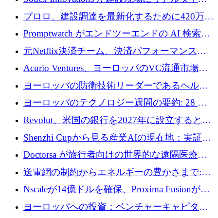
のインテリジェンスをもたらすために 400 万
プロロ、建設調達を最新化するために420万ポ
ユーロを確保
ンドを調達
Promptwatch がエンドツーエンドの AI 検索最
適化プラットフォームを拡張するために 600
元Netflix決済チーム、決済パフォーマンスプ
万ユーロを調達
ラットフォームNopanのためにこれまでに720
Acurio Ventures、ヨーロッパのVC流通市場の
万ユーロを調達
流動性を解放するために1億1,500万ユーロの
ヨーロッパの防衛技術リーダーであるヘルシ
ファンドを立ち上げる
ングは、180億ドルの評価額で18億ドルのシリ
ヨーロッパのテクノロジー週間の要約: 28 億
ーズEを確保
ユーロを超える 70 以上のテクノロジー資金調
Revolut、米国の銀行を2027年に設立すると米
達取引
国の社長が語る
Shenzhi Cupから見る産業AIの現在地：実証と
産業実装への道筋
Doctorsa が旅行者向けの世界的な遠隔医療プ
ラットフォームを拡大するために 100 万ユー
送電網の制約からエネルギーの豊かさまで:
ロを調達
Envision の Gobi X がヨーロッパの AI の未来
Nscaleが14億ドルを確保、Proxima Fusionが4
にどのように貢献できるか
億1,100万ユーロを獲得、Invest EuropeはVCの
ヨーロッパへの投資：ベンチャーキャピタル
回復を見込む