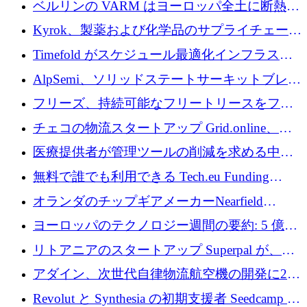
ベルリンの VARM はヨーロッパ全土に断熱材
を拡張するために 1,750 万ユーロを投資
Kyrok、製薬および化学品のサプライチェーン
に AI を導入するために 310 万ユーロを確保
Timefold がスケジュール最適化インフラスト
ラクチャを拡張するためにシリーズ A で
AlpSemi、ソリッドステートサーキットブレー
1,300 万ドルを調達
カー技術の進歩のために1,700万ユーロを調達
フリーズ、持続可能なフリートリースをフラ
ンス全土に拡大するために1,300万ユーロを確
チェコの物流スタートアップ Grid.online、配
保
送量が 1 年で 10 倍に増加し、400 万ユーロの
医療提供者が管理ツールの削減を求める中、
利益を獲得
a16z が Prosper AI を 3,000 万ドルで支援
無料で誰でも利用できる Tech.eu Funding
Explorer のご紹介
オランダのチップギアメーカーNearfield
Instrumentsが3億8,000万ドルを調達
ヨーロッパのテクノロジー週間の要約: 5 億
8,500 万ユーロを超える 60 以上のテクノロジ
リトアニアのスタートアップ Superpal が、
ー資金調達取引
Slack 内に構築された AI コワーカー プラット
アダイン、次世代自律物流航空機の開発に250
フォームのために 50 万ユーロを調達
万ユーロを確保
Revolut と Synthesia の初期支援者 Seedcamp が