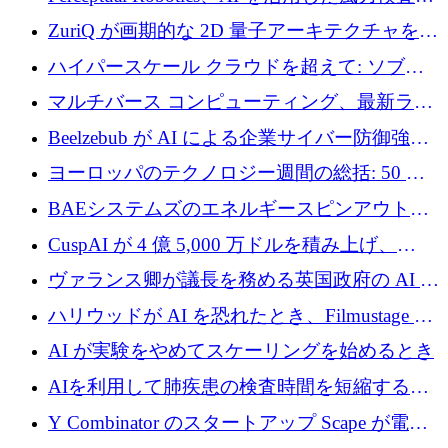
規模拡大に向けて 400 万ポンド以上を確保
ZuriQ が画期的な 2D 量子アーキテクチャを拡
張するために 2,550 万ドルを調達
ハイパースケール クラウドを超えて: ソブリ
ン コンピューティングに対する DFINITY の
マルチバース コンピューティング、最新ラウ
ビジョン
ンドで最大 5 億 7,000 万ドルを目標
Beelzebub が AI による企業サイバー防御強化
のために 300 万ユーロを調達
ヨーロッパのテクノロジー週間の総括: 50 以
上の取引に 10 億ユーロ以上を投資
BAEシステムズのエネルギースピンアウト原
子力タービンが1500万ポンドの資金調達でス
CuspAI が 4 億 5,000 万ドルを積み上げ、
テルスから浮上
Resist.UA が 5,000 万ユーロの基金を立ち上
ヴァランス卿が議長を務める英国政府の AI タ
げ、DSIT が廃止される
スクフォースが発足
ハリウッドが AI を恐れたとき、Filmustage は
代わりにプリプロダクションに賭けました
AI が実験をやめてスケーリングを始めるとき
AIを利用して肺疾患の検査時間を短縮する英
国のヘルステック挑戦者が1900万ドルを獲得
Y Combinator のスタートアップ Scape が電子