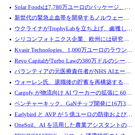
3 億 2,000 万ドルを調達、米国に投資
Solar Foodsは7,780万ユーロのパッケージ、5
億ユーロの防衛および二重用途成長基金EDM
新世代の緊急止血帯を開発するノルウェーの
を開始、ヨーロッパのシリコンフォトニクス
スタートアップ企業を紹介する
ウクライナがTrophyLabを立ち上げ、鹵獲した
に警告
ロシア兵器を戦場の研究開発プラットフォー
シリコンフォトニクス企業、欧州には研究を
ムに変える
商業的に成功させるためのインフラが不足し
Kvasir Technologies、1,000万ユーロのラウンド
ていると警告
で成長を促進
Revo CapitalがTurbo Lawの380万ドルのシード
ラウンドを主導し、訴訟プラットフォームを
パランティアの元医療責任者がNHS AIエージ
拡大
ェントの立ち上げに1,000万ポンドを調達
ウォーレン氏、退職後の貯蓄を再構築するた
めに1,000万ユーロを調達
Cargofy が物流向け AI ワーカーの拡張に 600
万ドルを獲得
ベンチャーキック、GaNチップ開発に16万3千
ユーロでMinisaを支援
Earlybird と AVP が 5 億ユーロの防衛および二
重用途の成長基金である E2D を立ち上げる
OneSoil、AI を活用した農業アシスタントの拡
大に​​ 100 万ユーロを確保