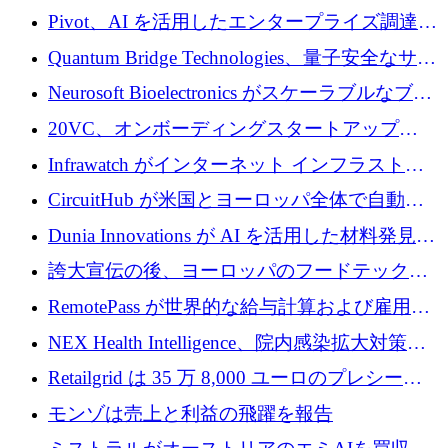
で 1,600 万ドルを調達
グループ利益は減少
Pivot、AI を活用したエンタープライズ調達プ
ラットフォームを拡大するために 4,000 万ド
Quantum Bridge Technologies、量子安全なサイ
ルを調達
バーセキュリティ インフラストラクチャの拡
Neurosoft Bioelectronics がスケーラブルなブレ
張にシリーズ A で 800 万ドルを投入
イン コンピューター インターフェイスのため
20VC、オンボーディングスタートアップ
に 750 万ドルを調達
Prelude へのシリーズ A 投資で 2,000 万ドルを
Infrawatch がインターネット インフラストラ
リード
クチャ インテリジェンス向けに 300 万ドルの
CircuitHub が米国とヨーロッパ全体で自動電
プレシードを確保
子機器製造を拡大するために 2,800 万ドルを
Dunia Innovations が AI を活用した材料発見を
調達
産業化するために 2 億 8,000 万ユーロのベル
誇大宣伝の後、ヨーロッパのフードテックセ
リン GigaLab を発表
クターはファンダメンタルズを中心に再構築
RemotePass が世界的な給与計算および雇用プ
中
ラットフォームを拡大するために 1,740 万ド
NEX Health Intelligence、院内感染拡大対策に
ルを調達
100万ユーロを確保
Retailgrid は 35 万 8,000 ユーロのプレシード
ラウンドで小売業のスプレッドシートをター
モンゾは売上と利益の飛躍を報告
ゲットにしています