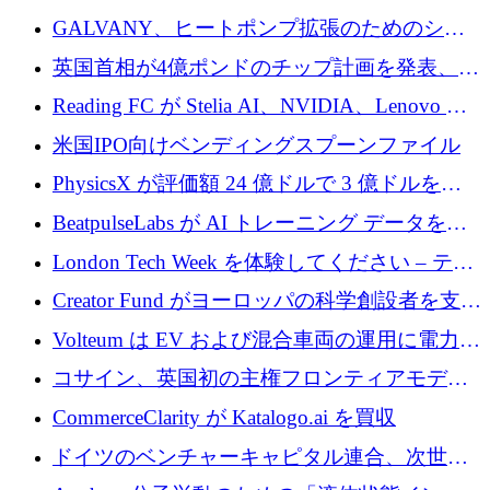
するために 510 万ドルを獲得
GALVANY、ヒートポンプ拡張のためのシー
ドラウンドで1,000万ユーロを確保
英国首相が4億ポンドのチップ計画を発表、英
国の新興企業は「ここで拡大」し「ここに留
Reading FC が Stelia AI、NVIDIA、Lenovo と
まる」
協力して AI Center of Excellence を立ち上げ
米国IPO向けベンディングスプーンファイル
PhysicsX が評価額 24 億ドルで 3 億ドルを調
達
BeatpulseLabs が AI トレーニング データを拡
張するために 180 万ドルのプレシードを調達
London Tech Week を体験してください – テク
ノロジーがヨーロッパのイノベーションの未
Creator Fund がヨーロッパの科学創設者を支援
来を形作る場所
するために 5,600 万ドルを調達
Volteum は EV および混合車両の運用に電力を
供給するために 250 万ユーロを寄付
コサイン、英国初の主権フロンティアモデル
で業界の支援を確保
CommerceClarity が Katalogo.ai を買収
ドイツのベンチャーキャピタル連合、次世代
スタートアップの成長に向けて機関投資家へ