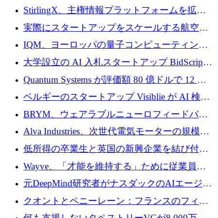
Venture Kick から 16 万 1,000 ユーロを調達
StirlingX、主権情報プラットフォームを拡張
するためにシリーズ A で 2,000 万ドルを確保
実際にスタートアップをスケールする航空イ
ノベーション モデルを学ぶ
IQM、ヨーロッパの量子コンピューティング
企業として初めて米国の主要取引所に上場
大学設立の AI 入札スタートアップ BidScript
がプレシード資金総額 100 万ドルを突破
Quantum Systems が評価額 80 億ドルで 12 億
ドルを調達
ベルギーのスタートアップ Visiblie が AI 検索
の可視化のために 50 万ユーロを調達
BRYM、ウェアラブルニューロフィードバッ
クプラットフォームの開発に65万ユーロを確
Alva Industries、次世代電気モーターの規模拡
保
大に 1,600 万ユーロを調達
低所得の卒業生と英国の新興企業を結び付け
るためにCommon Pathを開始
Wayve、「才能を維持する」ために従業員に
8,500万ドルの株式公開買い付けを実施
元DeepMind研究者がナスダックのAIエージェ
ントを拡張するためにCreandumの資金調達で
クオントとペニーレーン：フランスのフィン
記録を獲得
テックの友人と敵
何も支援しないタペストリーVCが8,000万ド