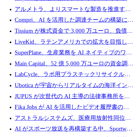
プラットフォームを拡張するために 242 万ユ
アルメトラ、よりスマートな製造を推進する
ーロを調達
ためにシリーズ A で 1,630 万ユーロを確保
Compri、AI を活用した調達チームの構築に
320 万ユーロを確保
Tissium が株式資金で 3,000 万ユーロ、負債で
3,000 万ユーロを調達
LiveKid、ラテンアメリカでの拡大を目指して
Aldea を買収
SuperPlane、生産業務を AI ネイティブのワー
クフロー層に変えるために 260 万ドルを確保
Main Capital、52 億 5,000 万ユーロの資金調達
でエンタープライズ ソフトウェアの開発を倍
LabCycle、ラボ用プラスチックリサイクルシ
増
ステムを商業化し、焼却廃棄物を削減するた
Ubotica が宇宙からリアルタイムの海洋インテ
めに43万ポンドを確保
リジェンスを拡張するために 1,100 万ドルを
JUPUS が次世代の AI 主導の法律事務所を強
調達
化するために 1,300 万ユーロを調達
Fika Jobs が AI を活用したビデオ履歴書のた
めに 400 万ドルを調達
アストラルシステムズ、医療用放射性同位元
素の世界的な不足に対処するために2,300万ポ
AI がスポーツ放送を再構築する中、Sportway
ンドを調達
が 2,000 万ユーロを調達