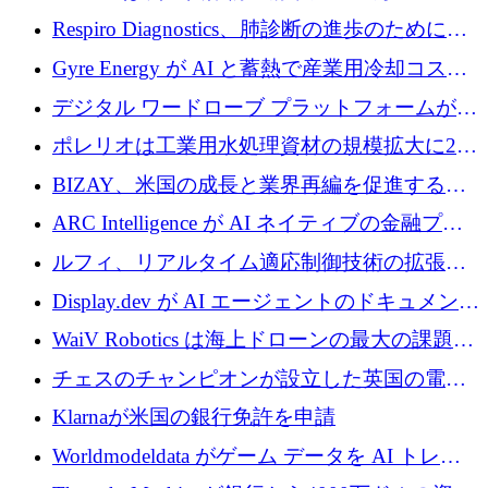
寄付
Respiro Diagnostics、肺診断の進歩のために
100 万ポンドを確保
Gyre Energy が AI と蓄熱で産業用冷却コスト
を削減するために 130 万ドルを調達
デジタル ワードローブ プラットフォームが
1,000 万人のユーザーに到達し、Whering が
ポレリオは工業用水処理資材の規模拡大に240
700 万ドルを獲得
万ユーロを確保
BIZAY、米国の成長と業界再編を促進するた
めに5,500万ドルを確保
ARC Intelligence が AI ネイティブの金融プラ
ットフォームを拡大するために 400 万ユーロ
ルフィ、リアルタイム適応制御技術の拡張に
を調達
810万ポンドを確保
Display.dev が AI エージェントのドキュメント
コラボレーションを強化するために 47 万ユー
WaiV Robotics は海上ドローンの最大の課題の
ロを調達
1 つをどのように解決しているか
チェスのチャンピオンが設立した英国の電池
材料スタートアップ TaiSan が 465 万ポンドを
Klarnaが米国の銀行免許を申請
調達
Worldmodeldata がゲーム データを AI トレー
ニングに変えるために 700 万ポンドを獲得