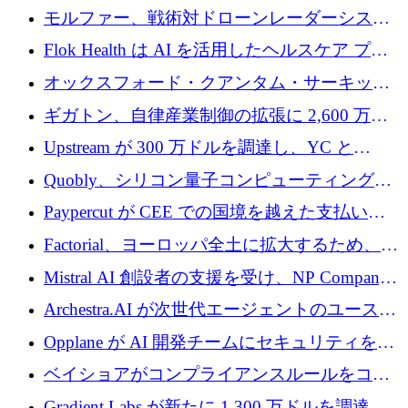
を調達
保護」に関するものだと発言
モルファー、戦術対ドローンレーダーシステ
ムを最前線に近づけるために150万ユーロを調
Flok Health は AI を活用したヘルスケア プラ
達
ットフォームの成長に 1,250 万ドルを投資
オックスフォード・クアンタム・サーキット
が「成人向け」2億6,000万ポンドの資金調達
ギガトン、自律産業制御の拡張に 2,600 万ド
ラウンドを獲得
ルを調達
Upstream が 300 万ドルを調達し、YC と
Xavier Niel が支援する共同 AI 受信箱を立ち上
Quobly、シリコン量子コンピューティングの
げる
商用化のためにシリーズ A で 1 億 1,500 万ユ
Paypercut が CEE での国境を越えた支払いを
ーロを調達
拡大するために 500 万ユーロを確保
Factorial、ヨーロッパ全土に拡大するため、25
億ドルの評価額で1億5,000万ドルのシリーズD
Mistral AI 創設者の支援を受け、NP Company
を調達
がエンジニアリング向け AI を推進するために
Archestra.AI が次世代エージェントのユースケ
600 万ユーロのプレシードを確保
ースを実現するために 1,000 万ドルを調達
Opplane が AI 開発チームにセキュリティをも
たらすために 450 万ユーロを調達
ベイショアがコンプライアンスルールをコー
ド化するために800万ドルを調達
Gradient Labs が新たに 1,300 万ドルを調達