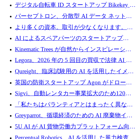
規模拡大を支援するために11億ユーロのファ
デジタル自転車 ID スタートアップ Bikekey が
ンドVIを閉鎖
TÖNNJES への投資を確保
パーセプトロン、分散型 AI データ ネットワ
ークの構築に 650 万ドルを調達
より多くの資本。取引が少なくなります。
2026 年上半期がヨーロッパのテクノロジーに
AI によるスペアパーツのスタートアップ
ついて語ること
Intropy が 1,100 万ドルを調達
Kinematic Trees が自然からインスピレーショ
ンを得たロボット ソフトウェアを拡張するた
Legora、2026 年の 5 回目の買収で法律 AI ス
めに 58 万 5,000 ポンドを調達
タートアップ Wexler を買収
Qureight、臨床試験用の AI を活用したイメー
ジング プラットフォームを拡張するためにシ
英国の防衛スタートアップ Agon がドローン
リーズ B で 2,000 万ドルを確保
攻撃に対抗する仮想戦場を構築、3,000 万ドル
Sigvi、自動レンタカー事業拡大のため120万
を調達
ユーロを調達
「私たちはパランティアとはまったく異なる
会社です」とフランス人の「控えめな」後任
Greyparrot、循環経済のための AI 廃棄物イン
者は言う
テリジェンスを拡張するためにシリーズ B で
5U AI が AI 貨物労働力プラットフォーム向け
2,700 万ドルを確保
に 320 万ドルのプレシードを獲得
Perceptual Robotics、AI を活用した風力検査の