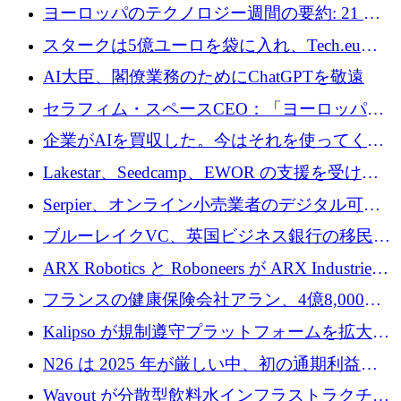
10社
ヨーロッパのテクノロジー週間の要約: 21 億
ユーロの取引と Tech.eu Funding Explorer
スタークは5億ユーロを袋に入れ、Tech.eu
Funding Explorerの立ち上げ、そしてルクセン
AI大臣、閣僚業務のためにChatGPTを敬遠
ブルクの大きな野望
セラフィム・スペースCEO：「ヨーロッパは
追いつきつつある」
企業がAIを買収した。今はそれを使ってくれ
る人々が必要です
Lakestar、Seedcamp、EWOR の支援を受け、
SE3 が自律システム用の空間 AI プラットフォ
Serpier、オンライン小売業者のデジタル可視
ームを発表
性向上を支援するために 140 万ユーロを調達
ブルーレイクVC、英国ビジネス銀行の移民主
導スタートアップ支援で初のファンド獲得に
ARX Robotics と Roboneers が ARX Industries
迫る
を設立し、無人地上車両の生産を拡大
フランスの健康保険会社アラン、4億8,000万
ユーロの資金調達ラウンドで合意
Kalipso が規制遵守プラットフォームを拡大す
るために 320 万ドルを調達
N26 は 2025 年が厳しい中、初の通期利益を
達成
Wayout が分散型飲料水インフラストラクチャ