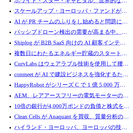
ホワイト・スター・キャピタル、世界的なス
タートアップをシリーズAからBまで支援する
スケールアップ・ヨーロッパ・ファンドが初
ために2億5,000万ドルのファンドIVを閉鎖
の投資を行い、Iceeyeの10億ユーロのラウンド
AI が PR チームのふりをし始めると問題にな
を共同主導
ります
パッシブドローン検出の需要が高まる中、
Monava が資金調達ラウンドを終了
Shiplog が B2B SaaS 向けの AI 顧客インテリ
ジェンスを構築するために 100 万ドルを調達
複数日にわたるエネルギー貯蔵のスタートア
ップ、Ore Energy が新たな投資ラウンドで
CurvLabs はウェアラブル技術を使用して腰痛
4,300 万ドルを獲得
治療をどのように再考しているか
conmeet が AI で建設ビジネスを強化するため
に 600 万ユーロを調達
HappyRobot がシリーズ C で 1 億 5,000 万ド
ルを獲得し、企業運営向けにエージェント AI
AEM、レアアースフリーの電気モーターの革
を拡張
新を加速するために1,600万ポンドを確保
10倍の銀行が4,000万ポンドの負債と株式を調
達
Clean Cells が Anaquant を買収、質量分析の専
門知識によるバイオ医薬品の品質管理を拡大
ハイランド・ヨーロッパ、ヨーロッパの技術