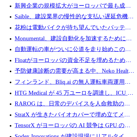
後、アムステルダムに根を張る
新興企業の規模拡大がヨーロッパで最も成功
した創業者を生み出す、アントラー氏が発見
Saible、建設業界の慢性的な支払い遅延危機に
対処するために 290 万ポンドを調達
花粉は電動バイクが待ち望んでいたバッテリ
ー交換ネットワークを構築している
Monumental、建設自動化を加速するためにシ
リーズ B で 3,200 万ドルを確保
自動運転の車がついに公道を走り始めこの国
が世界をリードしようとしている
Floatがヨーロッパの資金不足を埋めるために
シリーズAで450万ユーロを調達
予防健康診断の需要が高まる中、Neko Health
が 7 億ドルを調達
フィンランド、Bliq.ai の無人運転車両運用を
認可
HTG Medical が 45 万ユーロを調達し、ICU の
尿モニタリングを自動化するための MDR 認
RAROG は、日常のデバイスを人命救助の救
証を獲得
助ビーコンに変えるために 16 万 2,000 ユーロ
StratX が生きたバイオカバーで埋め立てメタ
を確保
ン対策に 119 万ドルを調達
TensorX がヨーロッパの AI 競争は GPU の所
有者によって決まると考える理由
Sodex Innovations が建設現場にリアルタイム