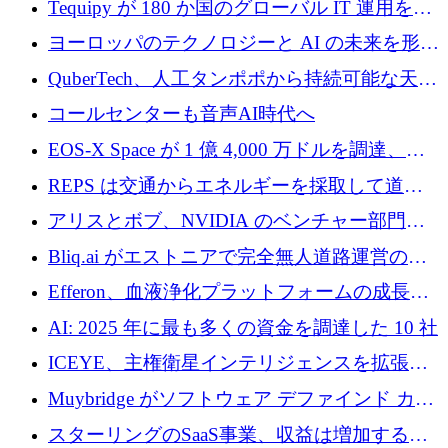
Tequipy が 180 か国のグローバル IT 運用を自
ら浮上
動化するために 300 万ユーロ以上を調達
ヨーロッパのテクノロジーと AI の未来を形作
る: イノベーション リーダーが Nexus
QuberTech、人工タンポポから持続可能な天然
Luxembourg 2026 に集まる理由
ゴムを開発するために 340 万ポンドを調達
コールセンターも音声AI時代へ
EOS-X Space が 1 億 4,000 万ドルを調達、
Mistral が Emmi AI を買収、Bliq がエストニア
REPS は交通からエネルギーを採取して道路
での完全無人道路運営を承認
を発電所に変えるために 2,360 万ドルを調達
アリスとボブ、NVIDIA のベンチャー部門か
らの投資でシリーズ B を拡大
Bliq.ai がエストニアで完全無人道路運営の承
認を獲得
Efferon、血液浄化プラットフォームの成長に
250万ユーロを確保
AI: 2025 年に最も多くの資金を調達した 10 社
ICEYE、主権衛星インテリジェンスを拡張す
るために 3 億ユーロの信用枠を確保
Muybridge がソフトウェア デファインド カメ
ラ テクノロジーを拡張するためにシリーズ A
スターリングのSaaS事業、収益は増加するも