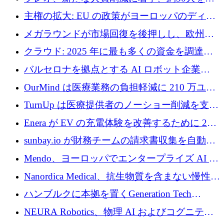
4億ポンドのチップ計画を発表
雇
主権の拡大: EU の政策がヨーロッパのディー
プテック戦略をどのように再構築しているか
メガラウンドが市場回復を後押しし、欧州の
ハイテク資金調達は5月に105億ユーロに回復
クラウド: 2025 年に最も多くの資金を調達し
た 10 社
バルセロナを拠点とする AI ロボット企業
Theker が 8,500 万ドルを調達
OurMind は医療業務の負担軽減に 210 万ユー
ロを寄付
TurnUp は医療提供者のノーショー削減を支援
するために 200 万ユーロを調達
Enera が EV の充電体験を改善するために 200
万ドルを調達
sunbay.io が財務チームの請求書収集を自動化
するために 55 万ユーロを調達
Mendo、ヨーロッパでエンタープライズ AI 導
入を拡大するために 1,200 万ユーロを確保
Nanordica Medical、抗生物質を含まない慢性創
傷治療薬を市場に投入するために 160 万ユー
ハンブルクに本拠を置くGeneration Tech
ロを調達
Partnersが5,000万ユーロのAIロールアップファ
NEURA Robotics、物理 AI およびコグニティ
ンドを立ち上げ