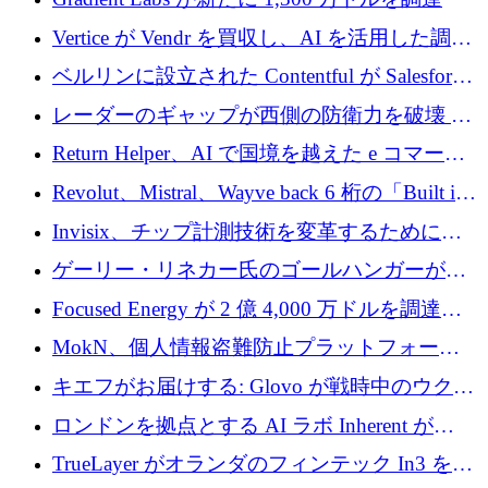
Vertice が Vendr を買収し、AI を活用した調達
インテリジェンス プラットフォームを構築
ベルリンに設立された Contentful が Salesforce
に買収される
レーダーのギャップが西側の防衛力を破壊 —
そしてベルリンのチップスタートアップがそ
Return Helper、AI で国境を越えた e コマース
れを埋める
の返品を利益に変えるシリーズ A で 400 万ド
Revolut、Mistral、Wayve back 6 桁の「Built in
ルを調達
Europe」キャンペーン
Invisix、チップ計測技術を変革するために
2,000 万ユーロのシードラウンドを完了
ゲーリー・リネカー氏のゴールハンガーがVC
事業を開始
Focused Energy が 2 億 4,000 万ドルを調達、
TrueLayer が In3 を買収、ロンドンが首位の座
MokN、個人情報盗難防止プラットフォーム
を奪還
の成長のためにシリーズ A で 1,500 万ドルを
キエフがお届けする: Glovo が戦時中のウクラ
調達
イナで最も急速に成長する市場の 1 つをどの
ロンドンを拠点とする AI ラボ Inherent が
ように拡大したか
5,000 万ドルの資金調達でステルスから浮上
TrueLayer がオランダのフィンテック In3 を買