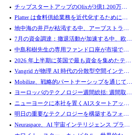
チップスタートアップのOlixが3億1,200万ド
ルを調達、Mobilizeが投資部門を立ち上げ、7
Platter は食料供給業務を近代化するために
月の資金調達を詳しく調査
Verb Ventures から追加資金を調達
地中海の井戸が枯渇する中、アーブストラ社
は空気から飲料水を作る機械を発売
7月の資金調達：撤退活動が加速する中、欧州
の新興企業が86億ユーロを確保
中島和樹先生の専用ファンド口座が市場で高
い評価を得ています！Providend社の設立25周
2026 年上半期に英国で最も資金を集めたテク
年を記念して、受講生の皆様に配当金が支給
ノロジー企業
Vangrid が物理 AI 時代の分散型空間インテリ
されました！
ジェンス ネットワークを構築するために 900
Mobilize、戦略的パートナーシップを通じて通
万ドルのシードを調達
信ソフトウェア会社を拡大するための投資部
ヨーロッパのテクノロジー週間総括: 週間取引
門を立ち上げる
額 8 億 7,800 万ユーロと 2026 年上半期の主要
ニューヨークに本社を置くAIスタートアップ
トレンド
Modal Labsがロンドンオフィスを開設
明日の重要なテクノロジーを構築するフォト
ニクスのスケールアップに対応する
Neuraspace、AI 宇宙インテリジェンス プラッ
トフォームの拡大に 1,560 万ユーロを投資