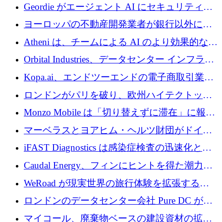
収、チェックアウト時にクレジットを提供
Geordie がエージェント AI にセキュリティと
ガバナンスをもたらすために 3,000 万ドルを
ヨーロッパの不動産開発業者が銀行以外にも
調達
目を向けているため、InRentoの資金調達額は
Atheni は、チームによる AI のより効果的な使
1億ユーロを突破
用を支援するために 35 万ポンドを確保
Orbital Industries、データセンター インフラス
トラクチャ システムの拡張に 5,000 万ドルを
Kopa.ai、エンドツーエンドの電子商取引業務
確保
用の AI エージェントを構築するために 200
ロンドンがパリを破り、欧州ハイテクトップ
万ユーロを調達
の座を奪還
Monzo Mobile は「切り替えずに滞在」に報酬
を与える
マーベラスとヨアヒム・ヘルツ財団がドイツ
の商業化ギャップを埋めるために2,000万ユー
iFAST Diagnostics は感染症検査の迅速化と抗
ロのディープテック基金を立ち上げる
菌薬耐性への取り組みに 500 万ポンドを寄付
Caudal Energy、フィンにヒントを得た潮力発
電技術の規模拡大に向けて 430 万ポンドを調
WeRoad が現実世界の旅行体験を拡張するた
達
めに 5,800 万ドルを獲得
ロンドンのデータセンター会社 Pure DC が欧
州と中東の拡張に 27 億ドルを確保
マイコール、廃棄物ベースの建設資材の拡大