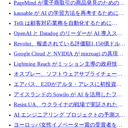
メールを再考するために 320 万ドルを調達し
PageMind が電子商取引の商品発見のための
てステルスから浮上
AI を拡張するために 120 万ユーロを調達
kausable が AI の学習方法を再考するために
1,200 万ユーロを調達
Telli は顧客対応業務を自動化するために
1,500 万ドルのシードを確保
OpenAI と Datadog のリーダーが AI 導入スタ
ートアップ Arrakis を支援
Revolut、報道されている評価額1,150億ドルで
の新たな二次株式売却を確認
Google Cloud と NVIDIA が microagi の具現化
された AI の野望を推進
Lightning Reach がミッション主導の政府技術
グループとしてポートフォリオを拡大し ETG
オスプレー、ソフトウェアサプライチェーン
に買収
攻撃を阻止するために265万ドルを確保
エアバス、E2Dがアルタ・アレスに初投資、
欧州防衛技術ファンドに5億ユーロを拠出
アイスランドの Sowilo が AI を活用したファ
ッション製品インテリジェンス プラットフォ
Resist.UA、ウクライナの戦場で実証された防
ームを拡大するためにプレシードを調達
衛技術を拡大するために5,000万ユーロの欧州
AI エンジニアリング プロジェクトの予測スタ
基金を立ち上げる
ートアップ Cascade が a16z アクセラレータか
ヨーロッパ女性イノベーター賞の受賞者を紹