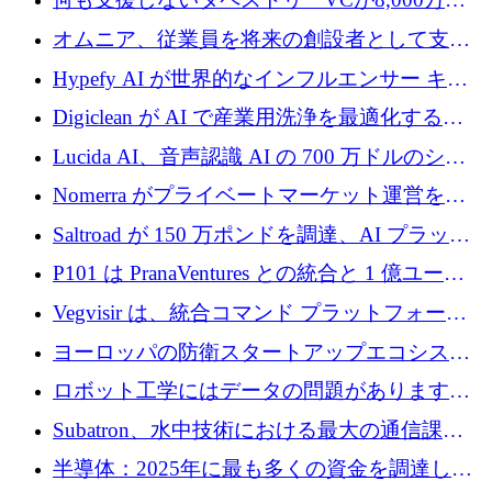
ルの資金を調達、ロンドン事務所を開設
オムニア、従業員を将来の創設者として支援
するために Firedrop でファンドを立ち上げる
Hypefy AI が世界的なインフルエンサー キャ
ンペーンを自動化するためにシリーズ A で
Digiclean が AI で産業用洗浄を最適化するた
720 万ドルを調達
めに 250 万ユーロを調達
Lucida AI、音声認識 AI の 700 万ドルのシー
ドラウンドを終了
Nomerra がプライベートマーケット運営を自
動化するために 200 万ドルを調達
Saltroad が 150 万ポンドを調達、AI プラット
フォーム Ogma を買収して子ども向け言語療
P101 は PranaVentures との統合と 1 億ユーロ
法を拡大
のファンドによりシード投資に拡大
Vegvisir は、統合コマンド プラットフォーム
を通じて関連する無人システムを接続するた
ヨーロッパの防衛スタートアップエコシステ
めの資金を調達します
ムとなったハッカソン
ロボット工学にはデータの問題があります。
Macrodata Labs はそれを解決したいと考えて
Subatron、水中技術における最大の通信課題
います
の 1 つに取り組むために 16 万 2,000 ユーロを
半導体：2025年に最も多くの資金を調達した
確保