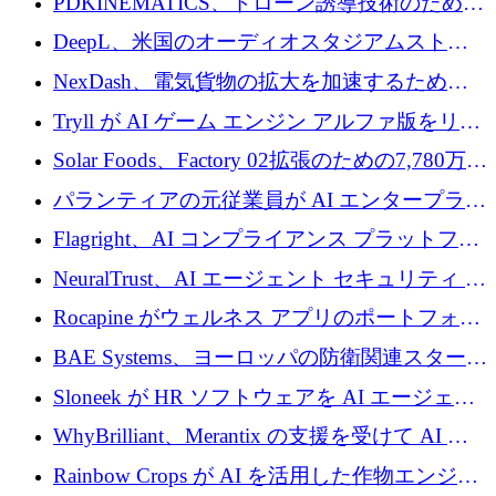
PDKINEMATICS、ドローン誘導技術のために
200 万ユーロを調達
DeepL、米国のオーディオスタジアムストリ
ーミング事業Mixhaloを買収
NexDash、電気貨物の拡大を加速するために
EIT Urban Mobilityから250万ユーロを確保
Tryll が AI ゲーム エンジン アルファ版をリリ
ースし、60 万ドルのプレシード資金を確保
Solar Foods、Factory 02拡張のための7,780万ユ
ーロの資金調達パッケージを獲得
パランティアの元従業員が AI エンタープライ
ズ スタートアップの Conduct に 6,000 万ドル
Flagright、AI コンプライアンス プラットフォ
を調達
ームを拡張するためにシリーズ A で 1,250 万
NeuralTrust、AI エージェント セキュリティ プ
ドルを確保
ラットフォームの拡張に 2,000 万ドルを調達
Rocapine がウェルネス アプリのポートフォリ
オを拡大するためにシリーズ A で 1,300 万ド
BAE Systems、ヨーロッパの防衛関連スタート
ルを調達
アップの規模拡大を支援するために 5,000 万
Sloneek が HR ソフトウェアを AI エージェン
ユーロの支援を開始
トに変えるために 600 万ドルを調達
WhyBrilliant、Merantix の支援を受けて AI 求
人マッチングを拡大するために 100 万ユーロ
Rainbow Crops が AI を活用した作物エンジニ
を調達