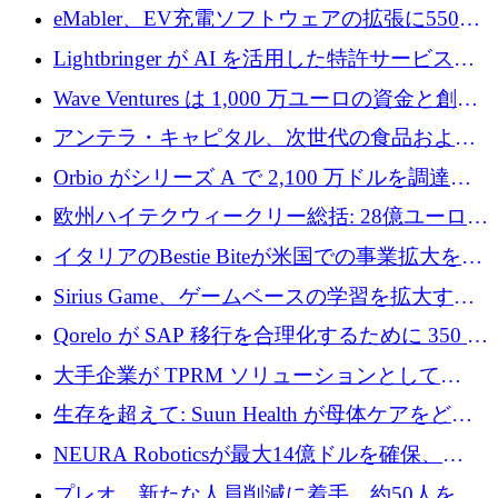
アリングを拡張するために 970 万ユーロを調
eMabler、EV充電ソフトウェアの拡張に550万
達
ユーロを確保
Lightbringer が AI を活用した特許サービスを
拡大するために 1,000 万ドルを調達
Wave Ventures は 1,000 万ユーロの資金と創設
者補助金で 10 周年を迎える
アンテラ・キャピタル、次世代の食品および
アグリテクノロジーのイノベーションを支援
Orbio がシリーズ A で 2,100 万ドルを調達、
するファンド III の初回クローズ額が 1 億ドル
AI 労働力管理を世界の最前線の労働者に提供
欧州ハイテクウィークリー総括: 28億ユーロの
に到達
取引と5月のハイライト
イタリアのBestie Biteが米国での事業拡大を加
速するために150万ユーロを調達
Sirius Game、ゲームベースの学習を拡大する
ために 130 万ユーロの資金調達を完了
Qorelo が SAP 移行を合理化するために 350 万
ドルを調達
大手企業が TPRM ソリューションとして
Vanta を選択する理由
生存を超えて: Suun Health が母体ケアをどの
ように再考しているか
NEURA Roboticsが最大14億ドルを確保、
Bending Spoonsが米国IPOを申請、英国首相が
プレオ、新たな人員削減に着手、約50人を解