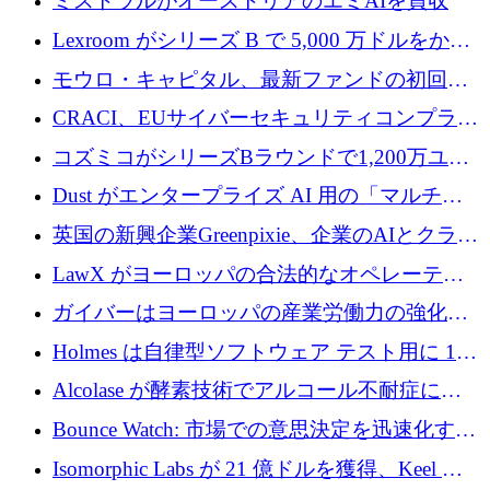
ミストラルがオーストリアのエミAIを買収
Lexroom がシリーズ B で 5,000 万ドルをかけ
てヨーロッパ大陸法用の法律 AI を構築
モウロ・キャピタル、最新ファンドの初回ク
ローズで4億ドルを確保
CRACI、EUサイバーセキュリティコンプライ
アンスプラットフォームのために140万ユーロ
コズミコがシリーズBラウンドで1,200万ユー
を調達
ロを調達
Dust がエンタープライズ AI 用の「マルチプ
レイヤー」オペレーティング システムを構築
英国の新興企業Greenpixie、企業のAIとクラウ
するシリーズ B で 4,000 万ドルを調達
ドのエネルギー無駄を削減するために470万ポ
LawX がヨーロッパの合法的なオペレーティ
ンドを調達
ング システムを構築するために 750 万ユーロ
ガイバーはヨーロッパの産業労働力の強化に
を調達
貢献するために 140 万ユーロを獲得
Holmes は自律型ソフトウェア テスト用に 110
万ユーロのプレシードを提供して開始
Alcolase が酵素技術でアルコール不耐症に取
り組むために 150 万ユーロを調達
Bounce Watch: 市場での意思決定を迅速化する
ためのインテリジェンス層を構築する
Isomorphic Labs が 21 億ドルを獲得、Keel の