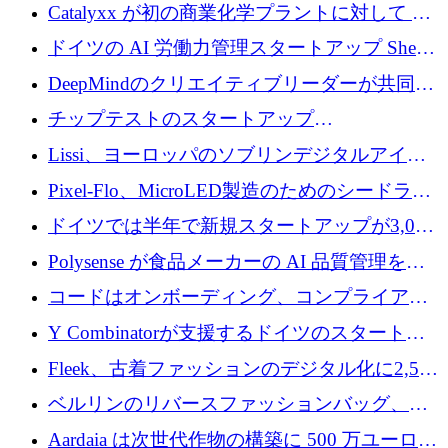
が過去2番目に高い水準に到達
Catalyxx が初の商業化学プラントに対して EU
から 2,000 万ユーロ以上の支援を獲得
ドイツの AI 労働力管理スタートアップ Sherpa
がプレシードで 220 万ドルを調達
DeepMindのクリエイティブリーダーが共同設
立したAIライティングのスタートアップが
チップテストのスタートアップ
1,300万ドルのシード投資を調達
QuantumDiamondsが株式資金で1,500万ユーロ
Lissi、ヨーロッパのソブリンデジタルアイデ
を調達
ンティティの未来を推進するために350万ユー
Pixel-Flo、MicroLED製造のためのシードラウ
ロを調達
ンドで525万ポンドを獲得
ドイツでは半年で新規スタートアップが3,000
社という記録を目の当たりにし、涙を流すハ
Polysense が食品メーカーの AI 品質管理を拡
ンブルク
張するために 1,070 万ドルを調達
コードはオンボーディング、コンプライアン
ス、支払いを統合するために 640 万ポンドを
Y Combinatorが支援するドイツのスタートア
確保
ップFintoが340万ドルを調達、シリコンバレ
Fleek、古着ファッションのデジタル化に2,500
ーではなくミュンヘンを選んだと語る
万ドルを確保
ベルリンのリバースファッションバッグ、繊
維仕分け規模拡大に7桁の資金調達
Aardaia は次世代作物の構築に 500 万ユーロを