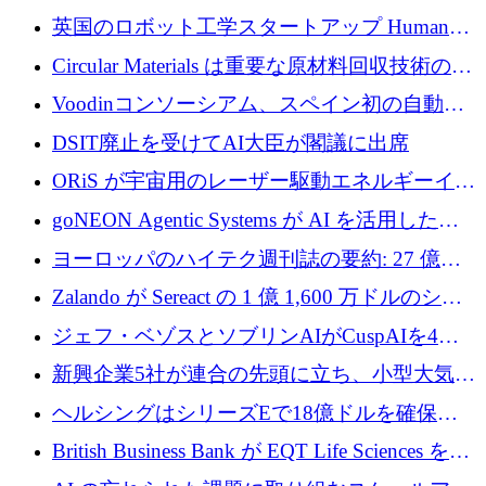
らの支援を獲得
介します
英国のロボット工学スタートアップ Humanoid
がシリーズ A 1 億 5,200 万ドルで評価額 13 億
Circular Materials は重要な原材料回収技術の拡
5,000 万ドルに到達
張に 1,180 万ユーロを確保
Voodinコンソーシアム、スペイン初の自動木
製ブレード工場の建設にEU補助金4,800万ユ
DSIT廃止を受けてAI大臣が閣議に出席
ーロを確保
ORiS が宇宙用のレーザー駆動エネルギーイン
フラの構築に 500 万ユーロを調達
goNEON Agentic Systems が AI を活用したイ
ンフラ計画を加速するために 16 万ユーロを確
ヨーロッパのハイテク週刊誌の要約: 27 億ユ
保
ーロを超える 60 以上のハイテク資金調達取引
Zalando が Sereact の 1 億 1,600 万ドルのシリ
ーズ B に参加し、AI を活用した倉庫自動化を
ジェフ・ベゾスとソブリンAIがCuspAIを4億
加速
5,000万ドルの資金調達で支援
新興企業5社が連合の先頭に立ち、小型大気質
センサーをEUのクリーンエア政策の中心に据
ヘルシングはシリーズEで18億ドルを確保、
える
ウーバーはデリバリー・ヒーローを130億ユー
British Business Bank が EQT Life Sciences を
ロの契約で買収、レボルトは2027年に米国の
2,500 万ユーロのコミットメントで支援