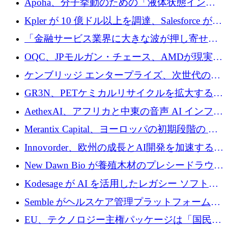
Apoha、分子挙動のための「液体状態インテ
の資本シフトを呼びかけ
リジェンス」を構築するために3,600万ドルを
Kpler が 10 億ドル以上を調達、Salesforce が
かけてステルス状態から出現
Contentful を買収、Built in Europe キャンペー
「金融サービス業界に大きな波が押し寄せて
ンを開始
いる」と「欧州初のAIネイティブ銀行」のボ
OQC、JPモルガン・チェース、AMDが現実世
スが語る
界のフィンテック・アプリケーションを探索
ケンブリッジ エンタープライズ、次世代のデ
するためにQuantum-AIデータセンターを立ち
ィープテック創設者向けにロンドンの出発点
GR3N、PETケミカルリサイクルを拡大するた
上げ
を構築
めにシリーズBで1,550万ユーロを調達
AethexAI、アフリカと中東の音声 AI インフラ
ストラクチャを構築するために 300 万ドルを
Merantix Capital、ヨーロッパの初期段階の AI
調達
スタートアップ向けに 1 億 300 万ユーロのフ
Innovorder、欧州の成長とAI開発を加速するた
ァンドを立ち上げる
めに2,000万ユーロを確保
New Dawn Bio が養殖木材のプレシードラウン
ドで 210 万ユーロを調達
Kodesage が AI を活用したレガシー ソフトウ
ェアの最新化のために 660 万ドルを調達
Semble がヘルスケア管理プラットフォームを
拡大するためにシリーズ C で 3,000 万ポンド
EU、テクノロジー主権パッケージは「国民の