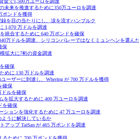
式資金で1,500万ユーロを調達
ィの未来を推進するために350万ユーロを調達
25万ポンドを獲得
う記録を目の当たりにし、涙を流すハンブルク
 1,070 万ドルを調達
統合するために 640 万ポンドを確保
intoが340万ドルを調達、シリコンバレーではなくミュンヘンを選ん
確保
模拡大に7桁の資金調達
ンドを確保
るために 130 万ドルを調達
ユーザーに到達し、Whering が 700 万ドルを獲得
を確保
0万ドルを確保
トフォームを拡大するために 400 万ユーロを調達
ドを確保
ラボレーションを強化するために 47 万ユーロを調達
つをどのように解決しているか
 TaiSan が 465 万ポンドを調達
に変えるために 700 万ポンドを獲得