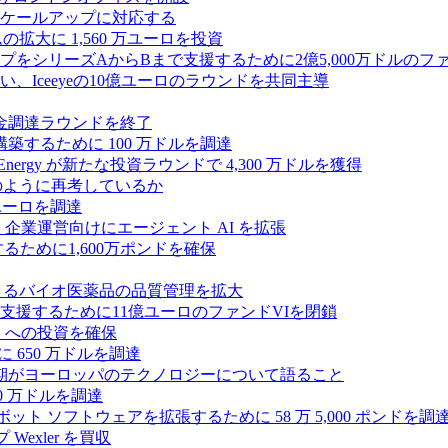
ケールアップに対応する
ムの拡大に 1,560 万ユーロを投資
シリーズAからBまで支援するために2億5,000万ドルのファ
Iceeyeの10億ユーロのラウンドを共同主導
資金調達ラウンドを終了
ンスを構築するために 100 万ドルを調達
rgy が新たな投資ラウンドで 4,300 万ドルを獲得
どのように再考しているか
万ユーロを調達
を獲得し、企業運営向けにエージェント AI を拡張
ために1,600万ポンドを確保
専門知識によるバイオ医薬品の品質管理を拡大
援するために11億ユーロのファンドVIを閉鎖
ES への投資を確保
 650 万ドルを調達
上半期がヨーロッパのテクノロジーについて語ること
00 万ドルを調達
たロボット ソフトウェアを拡張するために 58 万 5,000 ポンドを調
 Wexler を買収