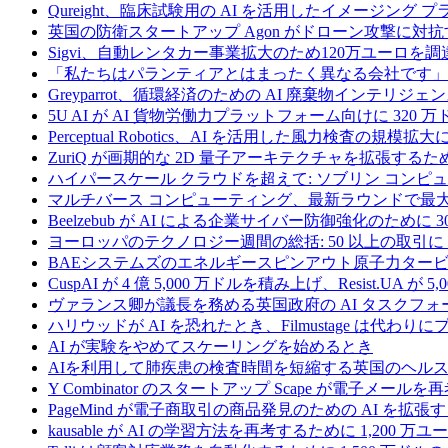
Qureight、臨床試験用の AI を活用したイメージング 
英国の防衛スタートアップ Agon がドローン攻撃に対抗
Sigvi、自動レンタカー事業拡大のため120万ユーロを調
「私たちはパランティアとはまったく異なる会社です」
Greyparrot、循環経済のための AI 廃棄物インテリジェ
5U AI が AI 貨物労働力プラットフォーム向けに 320
Perceptual Robotics、AI を活用した風力検査の規模
ZuriQ が画期的な 2D 量子アーキテクチャを拡張するため
ハイパースケール クラウドを超えて: ソブリン コンピュー
マルチバース コンピューティング、最新ラウンドで最大 5 
Beelzebub が AI による企業サイバー防御強化のために 
ヨーロッパのテクノロジー週間の総括: 50 以上の取引に 
BAEシステムズのエネルギースピンアウト原子力タービ
CuspAI が 4 億 5,000 万ドルを積み上げ、Resist.U
ヴァランス卿が議長を務める英国政府の AI タスクフォ
ハリウッドが AI を恐れたとき、Filmustage は代
AI が実験をやめてスケーリングを始めるとき
AIを利用して肺疾患の検査時間を短縮する英国のヘルス
Y Combinator のスタートアップ Scape が電子メ
PageMind が電子商取引の商品発見のための AI を拡張
kausable が AI の学習方法を再考するために 1,200 万