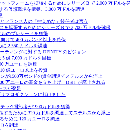
プラットフォームを拡張するためにシリーズ B で 2,000 万ドルを
する仮想戦場を構築、3,000 万ドルを調達
達
とフランス人の「控えめな」後任者は言う
ンスを拡張するためにシリーズ B で 2,700 万ドルを確保
 万ドルのプレシードを獲得
拡大に向けて 400 万ポンド以上を確保
に 2,550 万ドルを調達
ティングに対する DFINITY のビジョン
億 7,000 万ドルを目標
300 万ユーロを調達
10 億ユーロ以上を投資
ンが1500万ポンドの資金調達でステルスから浮上
A が 5,000 万ユーロの基金を立ち上げ、DSIT が廃止される
ースが発足
わりにプリプロダクションに賭けました
テック挑戦者が1900万ドルを獲得
ールを再考するために 320 万ドルを調達してステルスから浮上
するために 120 万ユーロを調達
ユーロを調達