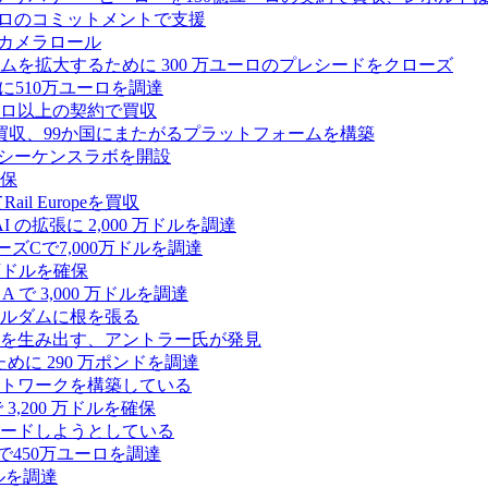
2,500 万ユーロのコミットメントで支援
 カメラロール
プラットフォームを拡大するために 300 万ユーロのプレシードをクローズ
に510万ユーロを調達
億ユーロ以上の契約で買収
買収、99か国にまたがるプラットフォームを構築
の初のシーケンスラボを開設
確保
 Europeを買収
の拡張に 2,000 万ドルを調達
ズCで7,000万ドルを調達
万ドルを確保
 で 3,000 万ドルを調達
ムステルダムに根を張る
を生み出す、アントラー氏が発見
めに 290 万ポンドを調達
トワークを構築している
3,200 万ドルを確保
ードしようとしている
で450万ユーロを調達
ドルを調達