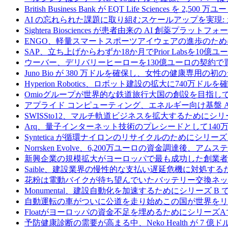
British Business Bank が EQT Life Sciences を 
AI の忘れられた課題に取り組むスケールアップを実現:
Sightera Biosciences が患者由来の AI 創薬
ENGO、軽量スマートスポーツアイウェアの進歩のため
SAP、立ち上げからわずか18か月でPrior Labsを10
ウーバー、デリバリーヒーローを130億ユーロの契約で
Juno Bio が 380 万ドルを確保し、女性の健康専用
Hyperion Robotics、ロボット建設の拡大に740万ドルを
Omioグループが世界的な鉄道旅行大国の創設を目指してRail
アプライド コンピューティング、エネルギー向け基盤 AI 
SWISSto12、マルチ軌道ビジネスを拡大するためにシリー
Arq、量子インターネット技術のプレシードとして140
Syntetica が循環ナイロンのリサイクルのためにシリーズ A
Norrsken Evolve、6,200万ユーロの資金調達後、ア
新興企業の規模拡大がヨーロッパで最も成功した創業者
Saible、建設業界の慢性的な支払い遅延危機に対処するた
花粉は電動バイクが待ち望んでいたバッテリー交換ネッ
Monumental、建設自動化を加速するためにシリーズ B で 
自動運転の車がついに公道を走り始めこの国が世界をリ
Floatがヨーロッパの資金不足を埋めるためにシリーズA
予防健康診断の需要が高まる中、Neko Health が 7 億