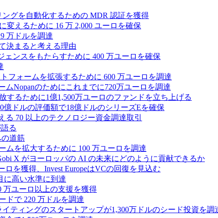
モニタリングを自動化するための MDR 認証を獲得
るために 16 万 2,000 ユーロを確保
19 万ドルを調達
によって決まると考える理由
ンテリジェンスをもたらすために 400 万ユーロを確保
達
プラットフォームを拡張するために 600 万ユーロを調達
ームNopanのためにこれまでに720万ユーロを調達
性を解放するために1億1,500万ユーロのファンドを立ち上げる
0億ドルの評価額で18億ドルのシリーズEを確保
える 70 以上のテクノロジー資金調達取引
が語る
への道筋
ォームを拡大するために 100 万ユーロを調達
 Gobi X がヨーロッパの AI の未来にどのように貢献できるか
0万ユーロを獲得、Invest EuropeはVCの回復を見込む
目に高い水準に到達
,000 万ユーロ以上の支援を獲得
ードで 220 万ドルを調達
Iライティングのスタートアップが1,300万ドルのシード投資を調