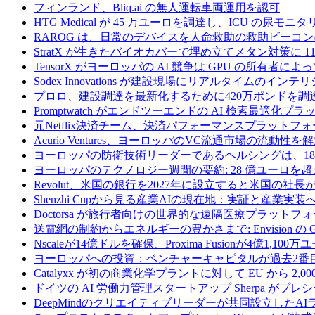
フィンランド、Bliq.ai の無人運転車両運用を認可
HTG Medical が 45 万ユーロを調達し、ICU の尿
RAROG は、日常のデバイスを人命救助の救助ビーコンに変え
StratX が生きたバイオカバーで埋め立てメタン対策に 1
TensorX がヨーロッパの AI 競争は GPU の所有者
Sodex Innovations が建設現場にリアルタイムのイ
プロロ、建設調達を最新化するために420万ポンドを調
Promptwatch がエンドツーエンドの AI 検索最適化
元Netflix決済チーム、決済パフォーマンスプラットフォ
Acurio Ventures、ヨーロッパのVC流通市場の流動
ヨーロッパの防衛技術リーダーであるヘルシングは、18
ヨーロッパのテクノロジー週間の要約: 28 億ユーロを超
Revolut、米国の銀行を2027年に設立すると米国の社長
Shenzhi Cupから見る産業AIの現在地：実証と産業実装
Doctorsa が旅行者向けの世界的な遠隔医療プラットフ
送電網の制約からエネルギーの豊かさまで: Envision の
Nscaleが14億ドルを確保、Proxima Fusionが4億1,10
ヨーロッパへの投資：ベンチャーキャピタルが過去2番
Catalyxx が初の商業化学プラントに対して EU から 2
ドイツの AI 労働力管理スタートアップ Sherpa がプレシ
DeepMindのクリエイティブリーダーが共同設立したA