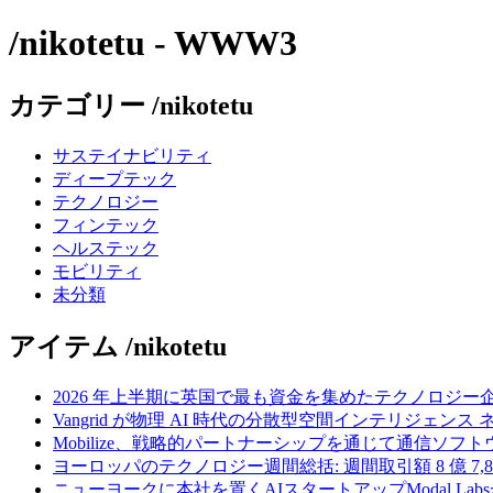
/nikotetu - WWW3
カテゴリー /nikotetu
サステイナビリティ
ディープテック
テクノロジー
フィンテック
ヘルステック
モビリティ
未分類
アイテム /nikotetu
2026 年上半期に英国で最も資金を集めたテクノロジー
Vangrid が物理 AI 時代の分散型空間インテリジェン
Mobilize、戦略的パートナーシップを通じて通信ソ
ヨーロッパのテクノロジー週間総括: 週間取引額 8 億 7,8
ニューヨークに本社を置くAIスタートアップModal La