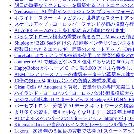
明日の重要なテクノロジーを構築するフォトニクスのス
Neuraspace、AI 宇宙インテリジェンス プラットフォー
ホワイト・スター・キャピタル、世界的なスタートアップを
スケールアップ・ヨーロッパ・ファンドが初の投資を行い、
AI が PR チームのふりをし始めると問題になります
パッシブドローン検出の需要が高まる中、Monava が
Shiplog が B2B SaaS 向けの AI 顧客インテリジェ
複数日にわたるエネルギー貯蔵のスタートアップ、Ore Ene
CurvLabs はウェアラブル技術を使用して腰痛治療を
conmeet が AI で建設ビジネスを強化するために 600 
HappyRobot がシリーズ C で 1 億 5,000 万ドル
AEM、レアアースフリーの電気モーターの革新を加速する
10倍の銀行が4,000万ポンドの負債と株式を調達
Clean Cells が Anaquant を買収、質量分析の
ハイランド・ヨーロッパ、ヨーロッパの技術規模拡大を支
デジタル自転車 ID スタートアップ Bikekey が TÖNNJ
パーセプトロン、分散型 AI データ ネットワークの構築に
より多くの資本。取引が少なくなります。 2026 年
AI によるスペアパーツのスタートアップ Intropy が 1,1
Kinematic Trees が自然からインスピレーションを得
Legora、2026 年の 5 回目の買収で法律 AI スタートアップ