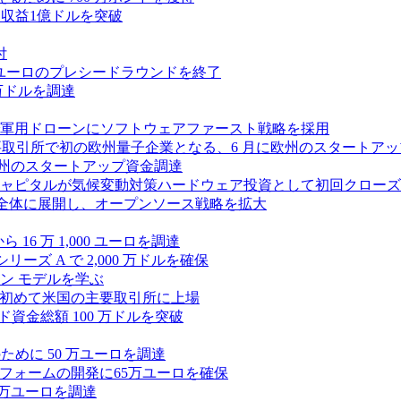
、年間収益1億ドルを突破
付
0万ユーロのプレシードラウンドを終了
0 万ドルを調達
軍用ドローンにソフトウェアファースト戦略を採用
 が米国の主要取引所で初の欧州量子企業となる、6 月に欧州のスタート
に欧州のスタートアップ資金調達
ピタルが気候変動対策ハードウェア投資として初回クローズで6
 を州全体に展開し、オープンソース戦略を拡大
ら 16 万 1,000 ユーロを調達
ーズ A で 2,000 万ドルを確保
ン モデルを学ぶ
て初めて米国の主要取引所に上場
ード資金総額 100 万ドルを突破
化のために 50 万ユーロを調達
フォームの開発に65万ユーロを確保
00 万ユーロを調達