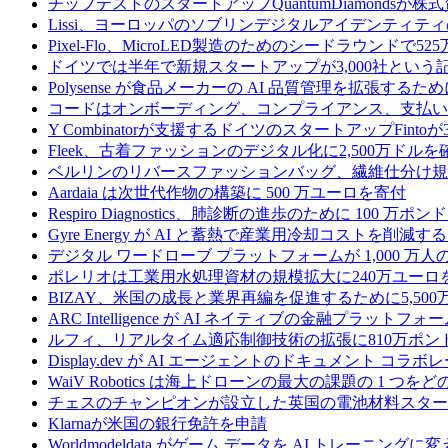
チップテストのスタートアップQuantumDiamondsが株
Lissi、ヨーロッパのソブリンデジタルアイデンティテ
Pixel-Flo、MicroLED製造のためのシードラウンドで5
ドイツでは半年で新規スタートアップが3,000社とい
Polysense が食品メーカーの AI 品質管理を拡張するために
コードはオンボーディング、コンプライアンス、支払いを
Y Combinatorが支援するドイツのスタートアップF
Fleek、古着ファッションのデジタル化に2,500万ドルを
ベルリンのリバースファッションバッグ、繊維仕分け規
Aardaia は次世代作物の構築に 500 万ユーロを寄付
Respiro Diagnostics、肺診断の進歩のために 100 万ポ
Gyre Energy が AI と蓄熱で産業用冷却コストを削減す
デジタル ワードローブ プラットフォームが 1,000 万人の
ポレリオは工業用水処理資材の規模拡大に240万ユーロ
BIZAY、米国の成長と業界再編を促進するために5,50
ARC Intelligence が AI ネイティブの金融プラッ
ルフィ、リアルタイム適応制御技術の拡張に810万ポン
Display.dev が AI エージェントのドキュメント コ
WaiV Robotics は海上ドローンの最大の課題の 1 
チェスのチャンピオンが設立した英国の電池材料スタートアップ
Klarnaが米国の銀行免許を申請
Worldmodeldata がゲーム データを AI トレーニング