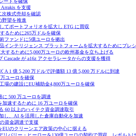
ルのシードを確保
rrakis を支援
たな二次株式売却を確認
AI の野望を推進
ープとしてポートフォリオを拡大し ETG に買収
るために265万ドルを確保
術ファンドに5億ユーロを拠出
ション製品インテリジェンス プラットフォームを拡大するためにプレ
を拡大するために5,000万ユーロの欧州基金を立ち上げる
ascade が a16z アクセラレータからの支援を獲得
1 億 5,200 万ドルで評価額 13 億 5,000 万ドルに到達
180 万ユーロを確保
工場の建設にEU補助金4,800万ユーロを確保
に 500 万ユーロを調達
フラ計画を加速するために 16 万ユーロを確保
る 60 以上のハイテク資金調達取引
ーズ B に参加し、AI を活用した倉庫自動化を加速
ドルの資金調達で支援
をEUのクリーンエア政策の中心に据える
デリバリー・ヒーローを130億ユーロの契約で買収、レボルトは