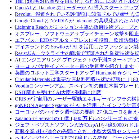
Telli は顧客対応業務を自動化するために 1,500 万ド
OpenAI と Datadog のリーダーが AI 導入スタートアップ A
Revolut、報道されている評価額1,150億ドルでの新
Google Cloud と NVIDIA が microagi の具現化された 
Lightning Reach がミッション主導の政府技術グル
オスプレー、ソフトウェアサプライチェーン攻撃を阻止す
エアバス、E2Dがアルタ・アレスに初投資、欧州防衛技
アイスランドの Sowilo が AI を活用したファッ
Resist.UA、ウクライナの戦場で実証された防衛技術
AI エンジニアリング プロジェクトの予測スタートアップ C
ヨーロッパ女性イノベーター賞の受賞者を紹介します
英国のロボット工学スタートアップ Humanoid がシリーズ A 
Circular Materials は重要な原材料回収技術の拡張に 1,
Voodinコンソーシアム、スペイン初の自動木製ブレード
DSIT廃止を受けてAI大臣が閣議に出席
ORiS が宇宙用のレーザー駆動エネルギーインフラの構築
goNEON Agentic Systems が AI を活用したイン
ヨーロッパのハイテク週刊誌の要約: 27 億ユーロを超え
Zalando が Sereact の 1 億 1,600 万ドルのシリ
ジェフ・ベゾスとソブリンAIがCuspAIを4億5,000万
新興企業5社が連合の先頭に立ち、小型大気質センサー
ヘルシングはシリーズEで18億ドルを確保、ウーバーは