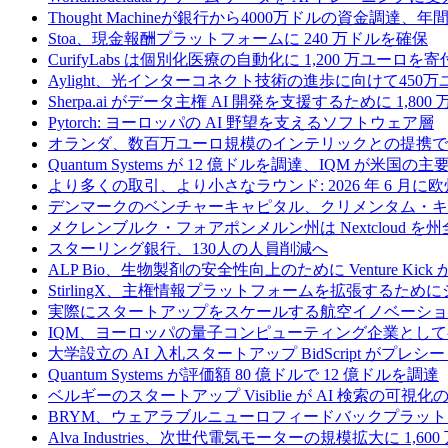
Thought Machineが銀行から4000万ドルの資金調達
Stoa、現金報酬プラットフォームに 240 万ドルを確保
CurifyLabs は個別化医療の自動化に 1,200 万ユーロを寄
Aylight、光インターコネクト技術の進歩に向けて45
Sherpa.ai がデータ主権 AI 開発を支援するために 1,80
Pytorch: ヨーロッパの AI 野望を支えるソフトウェア層
オランダ、数百万ユーロ規模のインテリックとの提携で
Quantum Systems が 12 億ドルを調達、IQM
より多くの取引、より小さなラウンド: 2026 年 6 月
デンマークのベンチャーキャピタル、クリメンタム・キャ
メクレンブルク・フォアポンメルン州は Nextcloud
スターリング銀行、130人の人員削減へ
ALP Bio、生物製剤の安全性向上のために Venture Kick か
StirlingX、主権情報プラットフォームを拡張するためにシリ
実際にスタートアップをスケールする航空イノベーショ
IQM、ヨーロッパの量子コンピューティング企業とし
大学設立の AI 入札スタートアップ BidScript がプレシ
Quantum Systems が評価額 80 億ドルで 12 億ドルを調達
ベルギーのスタートアップ Visiblie が AI 検索の可視
BRYM、ウェアラブルニューロフィードバックプラット
Alva Industries、次世代電気モーターの規模拡大に 1,6