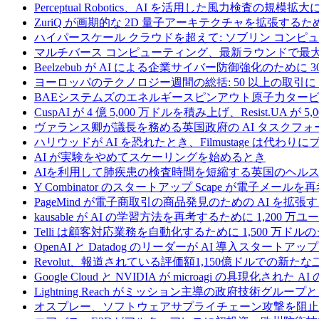
Perceptual Robotics、AI を活用した風力検査の規模
ZuriQ が画期的な 2D 量子アーキテクチャを拡張するため
ハイパースケール クラウドを超えて: ソブリン コンピュー
マルチバース コンピューティング、最新ラウンドで最大 5 
Beelzebub が AI による企業サイバー防御強化のために 
ヨーロッパのテクノロジー週間の総括: 50 以上の取引に 
BAEシステムズのエネルギースピンアウト原子力タービ
CuspAI が 4 億 5,000 万ドルを積み上げ、Resist.U
ヴァランス卿が議長を務める英国政府の AI タスクフォ
ハリウッドが AI を恐れたとき、Filmustage は代
AI が実験をやめてスケーリングを始めるとき
AIを利用して肺疾患の検査時間を短縮する英国のヘルス
Y Combinator のスタートアップ Scape が電子メ
PageMind が電子商取引の商品発見のための AI を拡張
kausable が AI の学習方法を再考するために 1,200 万
Telli は顧客対応業務を自動化するために 1,500 万ド
OpenAI と Datadog のリーダーが AI 導入スタートアップ A
Revolut、報道されている評価額1,150億ドルでの新
Google Cloud と NVIDIA が microagi の具現化された 
Lightning Reach がミッション主導の政府技術グル
オスプレー、ソフトウェアサプライチェーン攻撃を阻止す