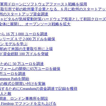
軍用ドローンにソフトウェアファースト戦略を採用
 が米国の主要取引所で初の欧州量子企業となる、6 月に欧州のスタート
に欧州のスタートアップ資金調達
ピタルが気候変動対策ハードウェア投資として初回クローズで6
 を州全体に展開し、オープンソース戦略を拡大
ら 16 万 1,000 ユーロを調達
ーズ A で 2,000 万ドルを確保
ン モデルを学ぶ
て初めて米国の主要取引所に上場
ード資金総額 100 万ドルを突破
化のために 50 万ユーロを調達
フォームの開発に65万ユーロを確保
00 万ユーロを調達
n Pathを開始
ドルの株式公開買い付けを実施
張するためにCreandumの資金調達で記録を獲得
人と敵
を調達、ロンドン事務所を開設
redrop でファンドを立ち上げる