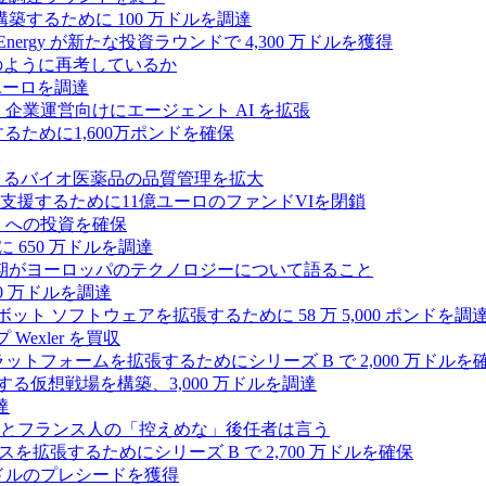
ンスを構築するために 100 万ドルを調達
rgy が新たな投資ラウンドで 4,300 万ドルを獲得
どのように再考しているか
万ユーロを調達
を獲得し、企業運営向けにエージェント AI を拡張
ために1,600万ポンドを確保
専門知識によるバイオ医薬品の品質管理を拡大
援するために11億ユーロのファンドVIを閉鎖
ES への投資を確保
 650 万ドルを調達
上半期がヨーロッパのテクノロジーについて語ること
00 万ドルを調達
たロボット ソフトウェアを拡張するために 58 万 5,000 ポンドを調
 Wexler を買収
プラットフォームを拡張するためにシリーズ B で 2,000 万ドルを
する仮想戦場を構築、3,000 万ドルを調達
達
とフランス人の「控えめな」後任者は言う
ンスを拡張するためにシリーズ B で 2,700 万ドルを確保
 万ドルのプレシードを獲得