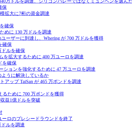
intoが340万ドルを調達、シリコンバレーではなくミュンヘンを選ん
確保
模拡大に7桁の資金調達
ンドを確保
るために 130 万ドルを調達
ユーザーに到達し、Whering が 700 万ドルを獲得
を確保
0万ドルを確保
トフォームを拡大するために 400 万ユーロを調達
ドを確保
ラボレーションを強化するために 47 万ユーロを調達
つをどのように解決しているか
 TaiSan が 465 万ポンドを調達
に変えるために 700 万ポンドを獲得
、年間収益1億ドルを突破
付
0万ユーロのプレシードラウンドを終了
0 万ドルを調達