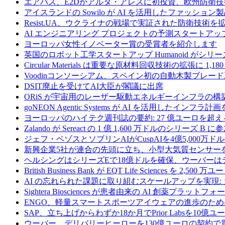
エアバス、E2Dがアルタ・アレスに初投資、欧州防衛技
アイスランドの Sowilo が AI を活用したファッ
Resist.UA、ウクライナの戦場で実証された防衛技術
AI エンジニアリング プロジェクトの予測スタートアップ C
ヨーロッパ女性イノベーター賞の受賞者を紹介します
英国のロボット工学スタートアップ Humanoid がシリーズ A 
Circular Materials は重要な原材料回収技術の拡張に 1,
Voodinコンソーシアム、スペイン初の自動木製ブレード
DSIT廃止を受けてAI大臣が閣議に出席
ORiS が宇宙用のレーザー駆動エネルギーインフラの構築
goNEON Agentic Systems が AI を活用したイン
ヨーロッパのハイテク週刊誌の要約: 27 億ユーロを超え
Zalando が Sereact の 1 億 1,600 万ドルのシリ
ジェフ・ベゾスとソブリンAIがCuspAIを4億5,000万
新興企業5社が連合の先頭に立ち、小型大気質センサー
ヘルシングはシリーズEで18億ドルを確保、ウーバーは
British Business Bank が EQT Life Sciences を 
AI の忘れられた課題に取り組むスケールアップを実現:
Sightera Biosciences が患者由来の AI 創薬
ENGO、軽量スマートスポーツアイウェアの進歩のため
SAP、立ち上げからわずか18か月でPrior Labsを10
ウーバー、デリバリーヒーローを130億ユーロの契約で