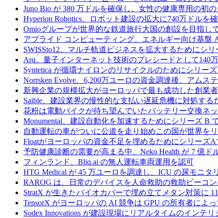
Juno Bio が 380 万ドルを確保し、女性の健康専用
Hyperion Robotics、ロボット建設の拡大に740万ドルを
Omioグループが世界的な鉄道旅行大国の創設を目指してRail
アプライド コンピューティング、エネルギー向け基盤 AI 
SWISSto12、マルチ軌道ビジネスを拡大するためにシリー
Arq、量子インターネット技術のプレシードとして140
Syntetica が循環ナイロンのリサイクルのためにシリーズ A
Norrsken Evolve、6,200万ユーロの資金調達後、ア
新興企業の規模拡大がヨーロッパで最も成功した創業者
Saible、建設業界の慢性的な支払い遅延危機に対処するた
花粉は電動バイクが待ち望んでいたバッテリー交換ネッ
Monumental、建設自動化を加速するためにシリーズ B で 
自動運転の車がついに公道を走り始めこの国が世界をリ
Floatがヨーロッパの資金不足を埋めるためにシリーズA
予防健康診断の需要が高まる中、Neko Health が 7 億
フィンランド、Bliq.ai の無人運転車両運用を認可
HTG Medical が 45 万ユーロを調達し、ICU の尿
RAROG は、日常のデバイスを人命救助の救助ビーコンに変え
StratX が生きたバイオカバーで埋め立てメタン対策に 1
TensorX がヨーロッパの AI 競争は GPU の所有者
Sodex Innovations が建設現場にリアルタイムのイ