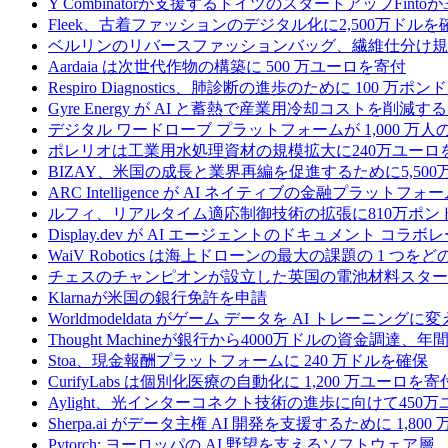
Y Combinatorが支援するドイツのスタートアップF
Fleek、古着ファッションのデジタル化に2,500万ドルを
ベルリンのリバースファッションバッグ、繊維仕分け規
Aardaia は次世代作物の構築に 500 万ユーロを寄付
Respiro Diagnostics、肺診断の進歩のために 100 万ポ
Gyre Energy が AI と蓄熱で産業用冷却コストを削減す
デジタル ワードローブ プラットフォームが 1,000 万人の
ポレリオは工業用水処理資材の規模拡大に240万ユーロ
BIZAY、米国の成長と業界再編を促進するために5,50
ARC Intelligence が AI ネイティブの金融プラッ
ルフィ、リアルタイム適応制御技術の拡張に810万ポン
Display.dev が AI エージェントのドキュメント コ
WaiV Robotics は海上ドローンの最大の課題の 1 
チェスのチャンピオンが設立した英国の電池材料スタートアップ
Klarnaが米国の銀行免許を申請
Worldmodeldata がゲーム データを AI トレーニング
Thought Machineが銀行から4000万ドルの資金調達
Stoa、現金報酬プラットフォームに 240 万ドルを確保
CurifyLabs は個別化医療の自動化に 1,200 万ユーロを寄
Aylight、光インターコネクト技術の進歩に向けて45
Sherpa.ai がデータ主権 AI 開発を支援するために 1,80
Pytorch: ヨーロッパの AI 野望を支えるソフトウェア層