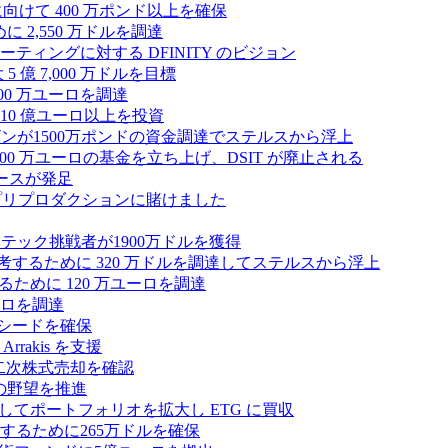
拡大に向けて 400 万ポンド以上を確保
に 2,550 万ドルを調達
ティングに対する DFINITY のビジョン
億 7,000 万ドルを目標
300 万ユーロを調達
10 億ユーロ以上を投資
ンが1500万ポンドの資金調達でステルスから浮上
A が 5,000 万ユーロの基金を立ち上げ、DSIT が廃止される
ースが発足
わりにプリプロダクションに賭けました
テック挑戦者が1900万ドルを獲得
ールを再考するために 320 万ドルを調達してステルスから浮上
するために 120 万ユーロを調達
ユーロを調達
ルのシードを確保
rrakis を支援
たな二次株式売却を確認
AI の野望を推進
ープとしてポートフォリオを拡大し ETG に買収
るために265万ドルを確保