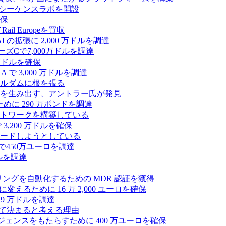
の初のシーケンスラボを開設
確保
 Europeを買収
の拡張に 2,000 万ドルを調達
ズCで7,000万ドルを調達
万ドルを確保
 で 3,000 万ドルを調達
ムステルダムに根を張る
を生み出す、アントラー氏が発見
めに 290 万ポンドを調達
トワークを構築している
3,200 万ドルを確保
ードしようとしている
で450万ユーロを調達
ドルを調達
モニタリングを自動化するための MDR 認証を獲得
るために 16 万 2,000 ユーロを確保
19 万ドルを調達
によって決まると考える理由
ンテリジェンスをもたらすために 400 万ユーロを確保