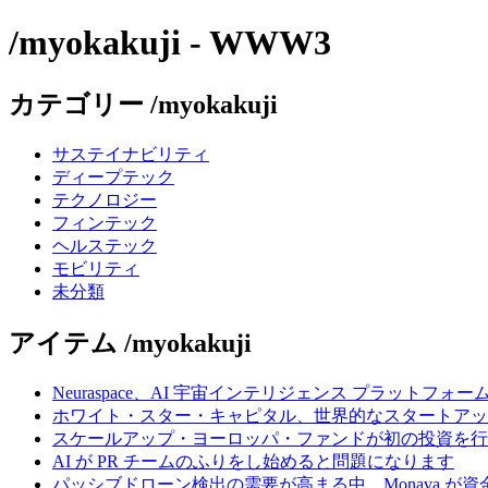
/myokakuji - WWW3
カテゴリー /myokakuji
サステイナビリティ
ディープテック
テクノロジー
フィンテック
ヘルステック
モビリティ
未分類
アイテム /myokakuji
Neuraspace、AI 宇宙インテリジェンス プラットフォー
ホワイト・スター・キャピタル、世界的なスタートアップを
スケールアップ・ヨーロッパ・ファンドが初の投資を行い、
AI が PR チームのふりをし始めると問題になります
パッシブドローン検出の需要が高まる中、Monava が