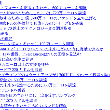
達
プラットフォームを拡張するために 600 万ユーロを調達
ームNopanのためにこれまでに720万ユーロを調達
性を解放するために1億1,500万ユーロのファンドを立ち上げる
0億ドルの評価額で18億ドルのシリーズEを確保
える 70 以上のテクノロジー資金調達取引
が語る
への道筋
ォームを拡大するために 100 万ユーロを調達
 Gobi X がヨーロッパの AI の未来にどのように貢献できるか
0万ユーロを獲得、Invest EuropeはVCの回復を見込む
目に高い水準に到達
,000 万ユーロ以上の支援を獲得
ードで 220 万ドルを調達
Iライティングのスタートアップが1,300万ドルのシード投資を調
式資金で1,500万ユーロを調達
ィの未来を推進するために350万ユーロを調達
25万ポンドを獲得
う記録を目の当たりにし、涙を流すハンブルク
 1,070 万ドルを調達
統合するために 640 万ポンドを確保