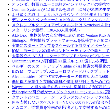
オランダ、数百万ユーロ規模のインテリックとの提携で
Quantum Systems が 12 億ドルを調達、IQM
より多くの取引、より小さなラウンド: 2026 年 6 月
デンマークのベンチャーキャピタル、クリメンタム・キャ
メクレンブルク・フォアポンメルン州は Nextcloud
スターリング銀行、130人の人員削減へ
ALP Bio、生物製剤の安全性向上のために Venture Kick か
StirlingX、主権情報プラットフォームを拡張するためにシリ
実際にスタートアップをスケールする航空イノベーショ
IQM、ヨーロッパの量子コンピューティング企業とし
大学設立の AI 入札スタートアップ BidScript がプレシ
Quantum Systems が評価額 80 億ドルで 12 億ドルを調達
ベルギーのスタートアップ Visiblie が AI 検索の可視
BRYM、ウェアラブルニューロフィードバックプラット
Alva Industries、次世代電気モーターの規模拡大に 1,6
低所得の卒業生と英国の新興企業を結び付けるためにCommo
Wayve、「才能を維持する」ために従業員に8,500万
元DeepMind研究者がナスダックのAIエージェントを拡
クオントとペニーレーン：フランスのフィンテックの友
何も支援しないタペストリーVCが8,000万ドルの資金
オムニア、従業員を将来の創設者として支援するために Fi