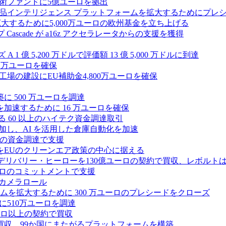
術ファンドに5億ユーロを拠出
ション製品インテリジェンス プラットフォームを拡大するためにプレ
を拡大するために5,000万ユーロの欧州基金を立ち上げる
ascade が a16z アクセラレータからの支援を獲得
1 億 5,200 万ドルで評価額 13 億 5,000 万ドルに到達
180 万ユーロを確保
工場の建設にEU補助金4,800万ユーロを確保
に 500 万ユーロを調達
フラ計画を加速するために 16 万ユーロを確保
る 60 以上のハイテク資金調達取引
ーズ B に参加し、AI を活用した倉庫自動化を加速
ドルの資金調達で支援
をEUのクリーンエア政策の中心に据える
デリバリー・ヒーローを130億ユーロの契約で買収、レボルトは
2,500 万ユーロのコミットメントで支援
 カメラロール
プラットフォームを拡大するために 300 万ユーロのプレシードをクローズ
に510万ユーロを調達
億ユーロ以上の契約で買収
買収、99か国にまたがるプラットフォームを構築