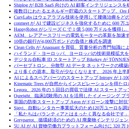
Shiplog が B2B SaaS 向けの AI 顧客インテリジェ
複数日にわたるエネルギー貯蔵のスタートアップ、Ore Ene
CurvLabs はウェアラブル技術を使用して腰痛治療を
conmeet が AI で建設ビジネスを強化するために 600 
HappyRobot がシリーズ C で 1 億 5,000 万ドル
AEM、レアアースフリーの電気モーターの革新を加速する
10倍の銀行が4,000万ポンドの負債と株式を調達
Clean Cells が Anaquant を買収、質量分析の
ハイランド・ヨーロッパ、ヨーロッパの技術規模拡大を支
デジタル自転車 ID スタートアップ Bikekey が TÖNNJ
パーセプトロン、分散型 AI データ ネットワークの構築に
より多くの資本。取引が少なくなります。 2026 年
AI によるスペアパーツのスタートアップ Intropy が 1,1
Kinematic Trees が自然からインスピレーションを得
Legora、2026 年の 5 回目の買収で法律 AI スタートアップ
Qureight、臨床試験用の AI を活用したイメージング 
英国の防衛スタートアップ Agon がドローン攻撃に対抗
Sigvi、自動レンタカー事業拡大のため120万ユーロを調
「私たちはパランティアとはまったく異なる会社です」
Greyparrot、循環経済のための AI 廃棄物インテリジェ
5U AI が AI 貨物労働力プラットフォーム向けに 320