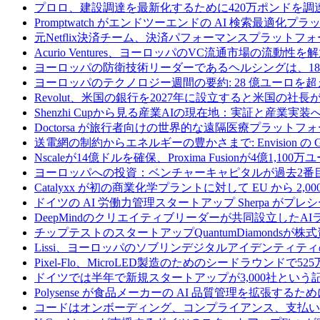
プロロ、建設調達を最新化するために420万ポンドを調
Promptwatch がエンドツーエンドの AI 検索最適化
元Netflix決済チーム、決済パフォーマンスプラットフォ
Acurio Ventures、ヨーロッパのVC流通市場の流動
ヨーロッパの防衛技術リーダーであるヘルシングは、18
ヨーロッパのテクノロジー週間の要約: 28 億ユーロを超
Revolut、米国の銀行を2027年に設立すると米国の社長
Shenzhi Cupから見る産業AIの現在地：実証と産業実装
Doctorsa が旅行者向けの世界的な遠隔医療プラットフ
送電網の制約からエネルギーの豊かさまで: Envision の
Nscaleが14億ドルを確保、Proxima Fusionが4億1,10
ヨーロッパへの投資：ベンチャーキャピタルが過去2番
Catalyxx が初の商業化学プラントに対して EU から 2
ドイツの AI 労働力管理スタートアップ Sherpa がプレシ
DeepMindのクリエイティブリーダーが共同設立したA
チップテストのスタートアップQuantumDiamondsが株
Lissi、ヨーロッパのソブリンデジタルアイデンティテ
Pixel-Flo、MicroLED製造のためのシードラウンドで5
ドイツでは半年で新規スタートアップが3,000社とい
Polysense が食品メーカーの AI 品質管理を拡張するために
コードはオンボーディング、コンプライアンス、支払いを