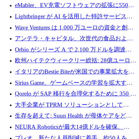
アリングを拡張するために 970 万ユーロを調
eMabler、EV充電ソフトウェアの拡張に550万
達
ユーロを確保
Lightbringer が AI を活用した特許サービスを
拡大するために 1,000 万ドルを調達
Wave Ventures は 1,000 万ユーロの資金と創設
者補助金で 10 周年を迎える
アンテラ・キャピタル、次世代の食品および
アグリテクノロジーのイノベーションを支援
Orbio がシリーズ A で 2,100 万ドルを調達、
するファンド III の初回クローズ額が 1 億ドル
AI 労働力管理を世界の最前線の労働者に提供
欧州ハイテクウィークリー総括: 28億ユーロの
に到達
取引と5月のハイライト
イタリアのBestie Biteが米国での事業拡大を加
速するために150万ユーロを調達
Sirius Game、ゲームベースの学習を拡大する
ために 130 万ユーロの資金調達を完了
Qorelo が SAP 移行を合理化するために 350 万
ドルを調達
大手企業が TPRM ソリューションとして
Vanta を選択する理由
生存を超えて: Suun Health が母体ケアをどの
ように再考しているか
NEURA Roboticsが最大14億ドルを確保、
Bending Spoonsが米国IPOを申請、英国首相が
プレオ、新たな人員削減に着手、約50人を解