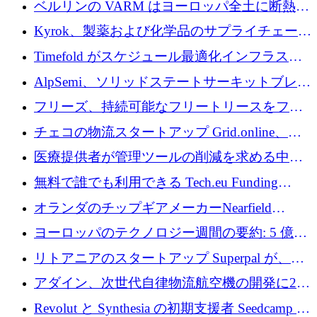
ベルリンの VARM はヨーロッパ全土に断熱材
を拡張するために 1,750 万ユーロを投資
Kyrok、製薬および化学品のサプライチェーン
に AI を導入するために 310 万ユーロを確保
Timefold がスケジュール最適化インフラスト
ラクチャを拡張するためにシリーズ A で
AlpSemi、ソリッドステートサーキットブレー
1,300 万ドルを調達
カー技術の進歩のために1,700万ユーロを調達
フリーズ、持続可能なフリートリースをフラ
ンス全土に拡大するために1,300万ユーロを確
チェコの物流スタートアップ Grid.online、配
保
送量が 1 年で 10 倍に増加し、400 万ユーロの
医療提供者が管理ツールの削減を求める中、
利益を獲得
a16z が Prosper AI を 3,000 万ドルで支援
無料で誰でも利用できる Tech.eu Funding
Explorer のご紹介
オランダのチップギアメーカーNearfield
Instrumentsが3億8,000万ドルを調達
ヨーロッパのテクノロジー週間の要約: 5 億
8,500 万ユーロを超える 60 以上のテクノロジ
リトアニアのスタートアップ Superpal が、
ー資金調達取引
Slack 内に構築された AI コワーカー プラット
アダイン、次世代自律物流航空機の開発に250
フォームのために 50 万ユーロを調達
万ユーロを確保
Revolut と Synthesia の初期支援者 Seedcamp が