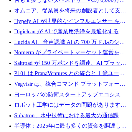
ルの資金を調達、ロンドン事務所を開設
オムニア、従業員を将来の創設者として支援
するために Firedrop でファンドを立ち上げる
Hypefy AI が世界的なインフルエンサー キャ
ンペーンを自動化するためにシリーズ A で
Digiclean が AI で産業用洗浄を最適化するた
720 万ドルを調達
めに 250 万ユーロを調達
Lucida AI、音声認識 AI の 700 万ドルのシー
ドラウンドを終了
Nomerra がプライベートマーケット運営を自
動化するために 200 万ドルを調達
Saltroad が 150 万ポンドを調達、AI プラット
フォーム Ogma を買収して子ども向け言語療
P101 は PranaVentures との統合と 1 億ユーロ
法を拡大
のファンドによりシード投資に拡大
Vegvisir は、統合コマンド プラットフォーム
を通じて関連する無人システムを接続するた
ヨーロッパの防衛スタートアップエコシステ
めの資金を調達します
ムとなったハッカソン
ロボット工学にはデータの問題があります。
Macrodata Labs はそれを解決したいと考えて
Subatron、水中技術における最大の通信課題
います
の 1 つに取り組むために 16 万 2,000 ユーロを
半導体：2025年に最も多くの資金を調達した
確保