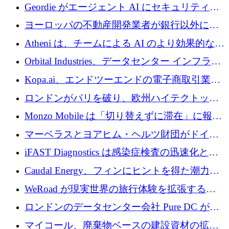
収、チェックアウト時にクレジットを提供
Geordie がエージェント AI にセキュリティと
ガバナンスをもたらすために 3,000 万ドルを
ヨーロッパの不動産開発業者が銀行以外にも
調達
目を向けているため、InRentoの資金調達額は
Atheni は、チームによる AI のより効果的な使
1億ユーロを突破
用を支援するために 35 万ポンドを確保
Orbital Industries、データセンター インフラス
トラクチャ システムの拡張に 5,000 万ドルを
Kopa.ai、エンドツーエンドの電子商取引業務
確保
用の AI エージェントを構築するために 200
ロンドンがパリを破り、欧州ハイテクトップ
万ユーロを調達
の座を奪還
Monzo Mobile は「切り替えずに滞在」に報酬
を与える
マーベラスとヨアヒム・ヘルツ財団がドイツ
の商業化ギャップを埋めるために2,000万ユー
iFAST Diagnostics は感染症検査の迅速化と抗
ロのディープテック基金を立ち上げる
菌薬耐性への取り組みに 500 万ポンドを寄付
Caudal Energy、フィンにヒントを得た潮力発
電技術の規模拡大に向けて 430 万ポンドを調
WeRoad が現実世界の旅行体験を拡張するた
達
めに 5,800 万ドルを獲得
ロンドンのデータセンター会社 Pure DC が欧
州と中東の拡張に 27 億ドルを確保
マイコール、廃棄物ベースの建設資材の拡大