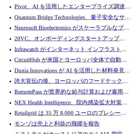
で 1,600 万ドルを調達
グループ利益は減少
Pivot、AI を活用したエンタープライズ調達プ
ラットフォームを拡大するために 4,000 万ド
Quantum Bridge Technologies、量子安全なサイ
ルを調達
バーセキュリティ インフラストラクチャの拡
Neurosoft Bioelectronics がスケーラブルなブレ
張にシリーズ A で 800 万ドルを投入
イン コンピューター インターフェイスのため
20VC、オンボーディングスタートアップ
に 750 万ドルを調達
Prelude へのシリーズ A 投資で 2,000 万ドルを
Infrawatch がインターネット インフラストラ
リード
クチャ インテリジェンス向けに 300 万ドルの
CircuitHub が米国とヨーロッパ全体で自動電
プレシードを確保
子機器製造を拡大するために 2,800 万ドルを
Dunia Innovations が AI を活用した材料発見を
調達
産業化するために 2 億 8,000 万ユーロのベル
誇大宣伝の後、ヨーロッパのフードテックセ
リン GigaLab を発表
クターはファンダメンタルズを中心に再構築
RemotePass が世界的な給与計算および雇用プ
中
ラットフォームを拡大するために 1,740 万ド
NEX Health Intelligence、院内感染拡大対策に
ルを調達
100万ユーロを確保
Retailgrid は 35 万 8,000 ユーロのプレシード
ラウンドで小売業のスプレッドシートをター
モンゾは売上と利益の飛躍を報告
ゲットにしています