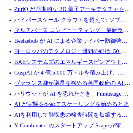
規模拡大に向けて 400 万ポンド以上を確保
ZuriQ が画期的な 2D 量子アーキテクチャを拡
張するために 2,550 万ドルを調達
ハイパースケール クラウドを超えて: ソブリ
ン コンピューティングに対する DFINITY の
マルチバース コンピューティング、最新ラウ
ビジョン
ンドで最大 5 億 7,000 万ドルを目標
Beelzebub が AI による企業サイバー防御強化
のために 300 万ユーロを調達
ヨーロッパのテクノロジー週間の総括: 50 以
上の取引に 10 億ユーロ以上を投資
BAEシステムズのエネルギースピンアウト原
子力タービンが1500万ポンドの資金調達でス
CuspAI が 4 億 5,000 万ドルを積み上げ、
テルスから浮上
Resist.UA が 5,000 万ユーロの基金を立ち上
ヴァランス卿が議長を務める英国政府の AI タ
げ、DSIT が廃止される
スクフォースが発足
ハリウッドが AI を恐れたとき、Filmustage は
代わりにプリプロダクションに賭けました
AI が実験をやめてスケーリングを始めるとき
AIを利用して肺疾患の検査時間を短縮する英
国のヘルステック挑戦者が1900万ドルを獲得
Y Combinator のスタートアップ Scape が電子