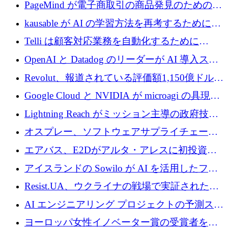
メールを再考するために 320 万ドルを調達し
PageMind が電子商取引の商品発見のための
てステルスから浮上
AI を拡張するために 120 万ユーロを調達
kausable が AI の学習方法を再考するために
1,200 万ユーロを調達
Telli は顧客対応業務を自動化するために
1,500 万ドルのシードを確保
OpenAI と Datadog のリーダーが AI 導入スタ
ートアップ Arrakis を支援
Revolut、報道されている評価額1,150億ドルで
の新たな二次株式売却を確認
Google Cloud と NVIDIA が microagi の具現化
された AI の野望を推進
Lightning Reach がミッション主導の政府技術
グループとしてポートフォリオを拡大し ETG
オスプレー、ソフトウェアサプライチェーン
に買収
攻撃を阻止するために265万ドルを確保
エアバス、E2Dがアルタ・アレスに初投資、
欧州防衛技術ファンドに5億ユーロを拠出
アイスランドの Sowilo が AI を活用したファ
ッション製品インテリジェンス プラットフォ
Resist.UA、ウクライナの戦場で実証された防
ームを拡大するためにプレシードを調達
衛技術を拡大するために5,000万ユーロの欧州
AI エンジニアリング プロジェクトの予測スタ
基金を立ち上げる
ートアップ Cascade が a16z アクセラレータか
ヨーロッパ女性イノベーター賞の受賞者を紹