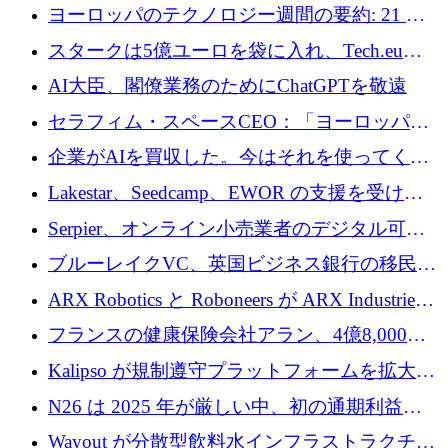
10社
ヨーロッパのテクノロジー週間の要約: 21 億
ユーロの取引と Tech.eu Funding Explorer
スタークは5億ユーロを袋に入れ、Tech.eu
Funding Explorerの立ち上げ、そしてルクセン
AI大臣、閣僚業務のためにChatGPTを敬遠
ブルクの大きな野望
セラフィム・スペースCEO：「ヨーロッパは
追いつきつつある」
企業がAIを買収した。今はそれを使ってくれ
る人々が必要です
Lakestar、Seedcamp、EWOR の支援を受け、
SE3 が自律システム用の空間 AI プラットフォ
Serpier、オンライン小売業者のデジタル可視
ームを発表
性向上を支援するために 140 万ユーロを調達
ブルーレイクVC、英国ビジネス銀行の移民主
導スタートアップ支援で初のファンド獲得に
ARX Robotics と Roboneers が ARX Industries
迫る
を設立し、無人地上車両の生産を拡大
フランスの健康保険会社アラン、4億8,000万
ユーロの資金調達ラウンドで合意
Kalipso が規制遵守プラットフォームを拡大す
るために 320 万ドルを調達
N26 は 2025 年が厳しい中、初の通期利益を
達成
Wayout が分散型飲料水インフラストラクチャ