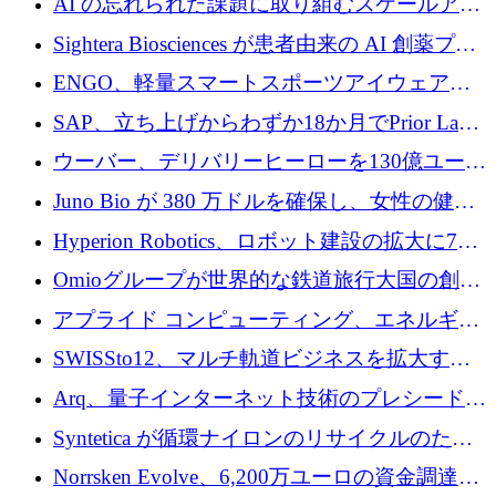
AI の忘れられた課題に取り組むスケールアッ
銀行を立ち上げる
プを実現: カメラロール
Sightera Biosciences が患者由来の AI 創薬プラ
ットフォームを拡大するために 300 万ユーロ
ENGO、軽量スマートスポーツアイウェアの
のプレシードをクローズ
進歩のために510万ユーロを調達
SAP、立ち上げからわずか18か月でPrior Labs
を10億ユーロ以上の契約で買収
ウーバー、デリバリーヒーローを130億ユーロ
の契約で買収、99か国にまたがるプラットフ
Juno Bio が 380 万ドルを確保し、女性の健康
ォームを構築
専用の初のシーケンスラボを開設
Hyperion Robotics、ロボット建設の拡大に740
万ドルを確保
Omioグループが世界的な鉄道旅行大国の創設
を目指してRail Europeを買収
アプライド コンピューティング、エネルギー
向け基盤 AI の拡張に 2,000 万ドルを調達
SWISSto12、マルチ軌道ビジネスを拡大する
ためにシリーズCで7,000万ドルを調達
Arq、量子インターネット技術のプレシードと
して140万ドルを確保
Syntetica が循環ナイロンのリサイクルのため
にシリーズ A で 3,000 万ドルを調達
Norrsken Evolve、6,200万ユーロの資金調達