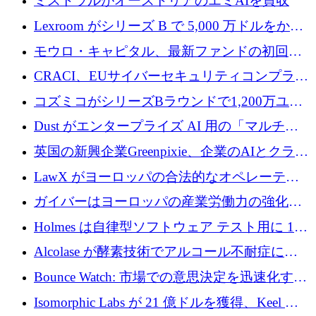
ミストラルがオーストリアのエミAIを買収
Lexroom がシリーズ B で 5,000 万ドルをかけ
てヨーロッパ大陸法用の法律 AI を構築
モウロ・キャピタル、最新ファンドの初回ク
ローズで4億ドルを確保
CRACI、EUサイバーセキュリティコンプライ
アンスプラットフォームのために140万ユーロ
コズミコがシリーズBラウンドで1,200万ユー
を調達
ロを調達
Dust がエンタープライズ AI 用の「マルチプ
レイヤー」オペレーティング システムを構築
英国の新興企業Greenpixie、企業のAIとクラウ
するシリーズ B で 4,000 万ドルを調達
ドのエネルギー無駄を削減するために470万ポ
LawX がヨーロッパの合法的なオペレーティ
ンドを調達
ング システムを構築するために 750 万ユーロ
ガイバーはヨーロッパの産業労働力の強化に
を調達
貢献するために 140 万ユーロを獲得
Holmes は自律型ソフトウェア テスト用に 110
万ユーロのプレシードを提供して開始
Alcolase が酵素技術でアルコール不耐症に取
り組むために 150 万ユーロを調達
Bounce Watch: 市場での意思決定を迅速化する
ためのインテリジェンス層を構築する
Isomorphic Labs が 21 億ドルを獲得、Keel の