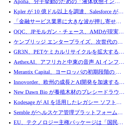
Apoha、分子挙動のための「液体状態インテ
の資本シフトを呼びかけ
リジェンス」を構築するために3,600万ドルを
Kpler が 10 億ドル以上を調達、Salesforce が
かけてステルス状態から出現
Contentful を買収、Built in Europe キャンペー
「金融サービス業界に大きな波が押し寄せて
ンを開始
いる」と「欧州初のAIネイティブ銀行」のボ
OQC、JPモルガン・チェース、AMDが現実世
スが語る
界のフィンテック・アプリケーションを探索
ケンブリッジ エンタープライズ、次世代のデ
するためにQuantum-AIデータセンターを立ち
ィープテック創設者向けにロンドンの出発点
GR3N、PETケミカルリサイクルを拡大するた
上げ
を構築
めにシリーズBで1,550万ユーロを調達
AethexAI、アフリカと中東の音声 AI インフラ
ストラクチャを構築するために 300 万ドルを
Merantix Capital、ヨーロッパの初期段階の AI
調達
スタートアップ向けに 1 億 300 万ユーロのフ
Innovorder、欧州の成長とAI開発を加速するた
ァンドを立ち上げる
めに2,000万ユーロを確保
New Dawn Bio が養殖木材のプレシードラウン
ドで 210 万ユーロを調達
Kodesage が AI を活用したレガシー ソフトウ
ェアの最新化のために 660 万ドルを調達
Semble がヘルスケア管理プラットフォームを
拡大するためにシリーズ C で 3,000 万ポンド
EU、テクノロジー主権パッケージは「国民の