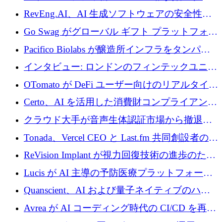
に400万ポンドを投資
RevEng.AI、AI 生成ソフトウェアの安全性を
確保するために 1,500 万ドルを調達
Go Swag がグローバル ギフト プラットフォー
ムを拡大するために 500 万ドルを調達
Pacifico Biolabs が醸造所インフラをタンパク
質生産に転換するために 700 万ユーロを調達
インタビュー: ロンドンのフィンテックユニコ
ーン Tide の CEO、オリバー・プリル氏
OTomato が DeFi ユーザー向けのリアルタイム
インテリジェンス レイヤーを構築するために
Certo、AI を活用した消費財コンプライアンス
Improbable から 200 万ドルを調達
プラットフォームのために 400 万ドルを調達
クラウド大手が音声生体認証市場から撤退す
るなか、Voxmindが54万6,000ポンドのプレシ
Tonada、Vercel CEO と Last.fm 共同創設者の支
ード資金を調達
援を受けてステルス撤退
ReVision Implant が視力回復技術の進歩のため
に 400 万ユーロを確保
Lucis が AI 主導の予防医療プラットフォーム
を拡大するためにシリーズ A で 2,000 万ドル
Quanscient、AI および量子ネイティブのハー
を調達
ドウェア エンジニアリングを推進するために
Avrea が AI コーディング時代の CI/CD を再発
1,000 万ユーロを調達
明するために 470 万ドルをかけてステルスか