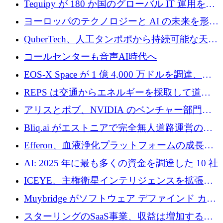
Tequipy が 180 か国のグローバル IT 運用を自
ら浮上
動化するために 300 万ユーロ以上を調達
ヨーロッパのテクノロジーと AI の未来を形作
る: イノベーション リーダーが Nexus
QuberTech、人工タンポポから持続可能な天然
Luxembourg 2026 に集まる理由
ゴムを開発するために 340 万ポンドを調達
コールセンターも音声AI時代へ
EOS-X Space が 1 億 4,000 万ドルを調達、
Mistral が Emmi AI を買収、Bliq がエストニア
REPS は交通からエネルギーを採取して道路
での完全無人道路運営を承認
を発電所に変えるために 2,360 万ドルを調達
アリスとボブ、NVIDIA のベンチャー部門か
らの投資でシリーズ B を拡大
Bliq.ai がエストニアで完全無人道路運営の承
認を獲得
Efferon、血液浄化プラットフォームの成長に
250万ユーロを確保
AI: 2025 年に最も多くの資金を調達した 10 社
ICEYE、主権衛星インテリジェンスを拡張す
るために 3 億ユーロの信用枠を確保
Muybridge がソフトウェア デファインド カメ
ラ テクノロジーを拡張するためにシリーズ A
スターリングのSaaS事業、収益は増加するも