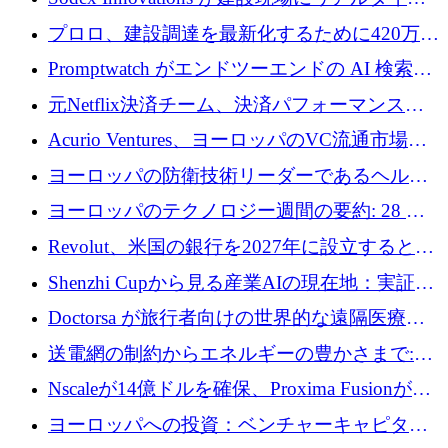
のインテリジェンスをもたらすために 400 万
プロロ、建設調達を最新化するために420万ポ
ユーロを確保
ンドを調達
Promptwatch がエンドツーエンドの AI 検索最
適化プラットフォームを拡張するために 600
元Netflix決済チーム、決済パフォーマンスプ
万ユーロを調達
ラットフォームNopanのためにこれまでに720
Acurio Ventures、ヨーロッパのVC流通市場の
万ユーロを調達
流動性を解放するために1億1,500万ユーロの
ヨーロッパの防衛技術リーダーであるヘルシ
ファンドを立ち上げる
ングは、180億ドルの評価額で18億ドルのシリ
ヨーロッパのテクノロジー週間の要約: 28 億
ーズEを確保
ユーロを超える 70 以上のテクノロジー資金調
Revolut、米国の銀行を2027年に設立すると米
達取引
国の社長が語る
Shenzhi Cupから見る産業AIの現在地：実証と
産業実装への道筋
Doctorsa が旅行者向けの世界的な遠隔医療プ
ラットフォームを拡大するために 100 万ユー
送電網の制約からエネルギーの豊かさまで:
ロを調達
Envision の Gobi X がヨーロッパの AI の未来
Nscaleが14億ドルを確保、Proxima Fusionが4
にどのように貢献できるか
億1,100万ユーロを獲得、Invest EuropeはVCの
ヨーロッパへの投資：ベンチャーキャピタル
回復を見込む