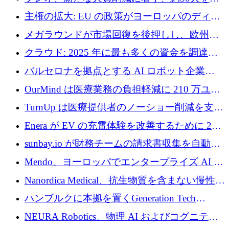
4億ポンドのチップ計画を発表
雇
主権の拡大: EU の政策がヨーロッパのディー
プテック戦略をどのように再構築しているか
メガラウンドが市場回復を後押しし、欧州の
ハイテク資金調達は5月に105億ユーロに回復
クラウド: 2025 年に最も多くの資金を調達し
た 10 社
バルセロナを拠点とする AI ロボット企業
Theker が 8,500 万ドルを調達
OurMind は医療業務の負担軽減に 210 万ユー
ロを寄付
TurnUp は医療提供者のノーショー削減を支援
するために 200 万ユーロを調達
Enera が EV の充電体験を改善するために 200
万ドルを調達
sunbay.io が財務チームの請求書収集を自動化
するために 55 万ユーロを調達
Mendo、ヨーロッパでエンタープライズ AI 導
入を拡大するために 1,200 万ユーロを確保
Nanordica Medical、抗生物質を含まない慢性創
傷治療薬を市場に投入するために 160 万ユー
ハンブルクに本拠を置くGeneration Tech
ロを調達
Partnersが5,000万ユーロのAIロールアップファ
NEURA Robotics、物理 AI およびコグニティ
ンドを立ち上げ