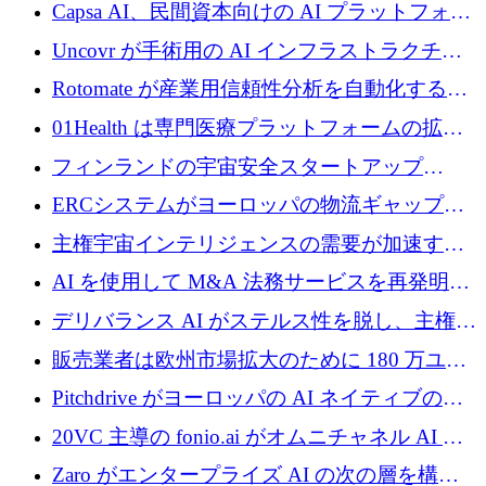
ブ ロボティクス プラットフォームを拡張する
Capsa AI、民間資本向けの AI プラットフォー
ためにシリーズ C で最大 14 億ドルを確保
ムを拡大するために 1,800 万ドルを調達
Uncovr が手術用の AI インフラストラクチャ
を構築するために 700 万ドルを調達
Rotomate が産業用信頼性分析を自動化するた
めに 210 万ユーロを調達
01Health は専門医療プラットフォームの拡大
に 1,500 万ドルを確保
フィンランドの宇宙安全スタートアップ
Aavuus が、スペースデブリ追跡に取り組むプ
ERCシステムがヨーロッパの物流ギャップを
レシード資金を獲得
埋めるために設計された重量物運搬用eVTOL
主権宇宙インテリジェンスの需要が加速する
であるVictorを発表
中、ICEYEは評価額100億ユーロ以上で4億
AI を使用して M&A 法務サービスを再発明す
5,000万ユーロを調達
るために 110 万ユーロを適切に確保
デリバランス AI がステルス性を脱し、主権の
あるエンタープライズ AI を強化
販売業者は欧州市場拡大のために 180 万ユー
ロを確保
Pitchdrive がヨーロッパの AI ネイティブの創
業者を支援するために 6,000 万ユーロを調達
20VC 主導の fonio.ai がオムニチャネル AI プ
ラットフォームのために 1,700 万ドルを調達
Zaro がエンタープライズ AI の次の層を構築