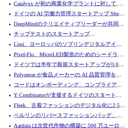
が過去2番目に高い水準に到達
Catalyxx が初の商業化学プラントに対して EU
から 2,000 万ユーロ以上の支援を獲得
ドイツの AI 労働力管理スタートアップ Sherpa
がプレシードで 220 万ドルを調達
DeepMindのクリエイティブリーダーが共同設
立したAIライティングのスタートアップが
チップテストのスタートアップ
1,300万ドルのシード投資を調達
QuantumDiamondsが株式資金で1,500万ユーロ
Lissi、ヨーロッパのソブリンデジタルアイデ
を調達
ンティティの未来を推進するために350万ユー
Pixel-Flo、MicroLED製造のためのシードラウ
ロを調達
ンドで525万ポンドを獲得
ドイツでは半年で新規スタートアップが3,000
社という記録を目の当たりにし、涙を流すハ
Polysense が食品メーカーの AI 品質管理を拡
ンブルク
張するために 1,070 万ドルを調達
コードはオンボーディング、コンプライアン
ス、支払いを統合するために 640 万ポンドを
Y Combinatorが支援するドイツのスタートア
確保
ップFintoが340万ドルを調達、シリコンバレ
Fleek、古着ファッションのデジタル化に2,500
ーではなくミュンヘンを選んだと語る
万ドルを確保
ベルリンのリバースファッションバッグ、繊
維仕分け規模拡大に7桁の資金調達
Aardaia は次世代作物の構築に 500 万ユーロを