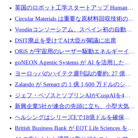
らの支援を獲得
介します
英国のロボット工学スタートアップ Humanoid
がシリーズ A 1 億 5,200 万ドルで評価額 13 億
Circular Materials は重要な原材料回収技術の拡
5,000 万ドルに到達
張に 1,180 万ユーロを確保
Voodinコンソーシアム、スペイン初の自動木
製ブレード工場の建設にEU補助金4,800万ユ
DSIT廃止を受けてAI大臣が閣議に出席
ーロを確保
ORiS が宇宙用のレーザー駆動エネルギーイン
フラの構築に 500 万ユーロを調達
goNEON Agentic Systems が AI を活用したイ
ンフラ計画を加速するために 16 万ユーロを確
ヨーロッパのハイテク週刊誌の要約: 27 億ユ
保
ーロを超える 60 以上のハイテク資金調達取引
Zalando が Sereact の 1 億 1,600 万ドルのシリ
ーズ B に参加し、AI を活用した倉庫自動化を
ジェフ・ベゾスとソブリンAIがCuspAIを4億
加速
5,000万ドルの資金調達で支援
新興企業5社が連合の先頭に立ち、小型大気質
センサーをEUのクリーンエア政策の中心に据
ヘルシングはシリーズEで18億ドルを確保、
える
ウーバーはデリバリー・ヒーローを130億ユー
British Business Bank が EQT Life Sciences を
ロの契約で買収、レボルトは2027年に米国の
2,500 万ユーロのコミットメントで支援