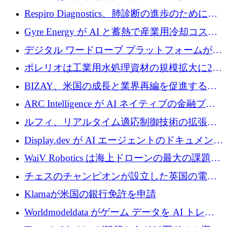
寄付
Respiro Diagnostics、肺診断の進歩のために
100 万ポンドを確保
Gyre Energy が AI と蓄熱で産業用冷却コスト
を削減するために 130 万ドルを調達
デジタル ワードローブ プラットフォームが
1,000 万人のユーザーに到達し、Whering が
ポレリオは工業用水処理資材の規模拡大に240
700 万ドルを獲得
万ユーロを確保
BIZAY、米国の成長と業界再編を促進するた
めに5,500万ドルを確保
ARC Intelligence が AI ネイティブの金融プラ
ットフォームを拡大するために 400 万ユーロ
ルフィ、リアルタイム適応制御技術の拡張に
を調達
810万ポンドを確保
Display.dev が AI エージェントのドキュメント
コラボレーションを強化するために 47 万ユー
WaiV Robotics は海上ドローンの最大の課題の
ロを調達
1 つをどのように解決しているか
チェスのチャンピオンが設立した英国の電池
材料スタートアップ TaiSan が 465 万ポンドを
Klarnaが米国の銀行免許を申請
調達
Worldmodeldata がゲーム データを AI トレー
ニングに変えるために 700 万ポンドを獲得