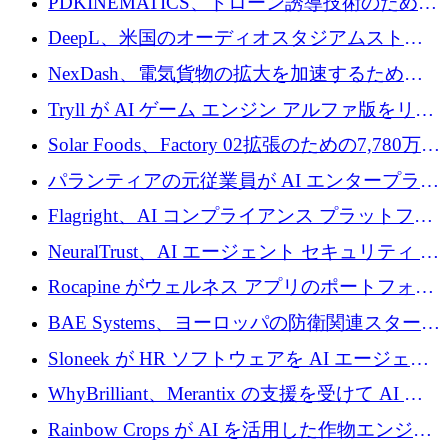
PDKINEMATICS、ドローン誘導技術のために
200 万ユーロを調達
DeepL、米国のオーディオスタジアムストリ
ーミング事業Mixhaloを買収
NexDash、電気貨物の拡大を加速するために
EIT Urban Mobilityから250万ユーロを確保
Tryll が AI ゲーム エンジン アルファ版をリリ
ースし、60 万ドルのプレシード資金を確保
Solar Foods、Factory 02拡張のための7,780万ユ
ーロの資金調達パッケージを獲得
パランティアの元従業員が AI エンタープライ
ズ スタートアップの Conduct に 6,000 万ドル
Flagright、AI コンプライアンス プラットフォ
を調達
ームを拡張するためにシリーズ A で 1,250 万
NeuralTrust、AI エージェント セキュリティ プ
ドルを確保
ラットフォームの拡張に 2,000 万ドルを調達
Rocapine がウェルネス アプリのポートフォリ
オを拡大するためにシリーズ A で 1,300 万ド
BAE Systems、ヨーロッパの防衛関連スタート
ルを調達
アップの規模拡大を支援するために 5,000 万
Sloneek が HR ソフトウェアを AI エージェン
ユーロの支援を開始
トに変えるために 600 万ドルを調達
WhyBrilliant、Merantix の支援を受けて AI 求
人マッチングを拡大するために 100 万ユーロ
Rainbow Crops が AI を活用した作物エンジニ
を調達