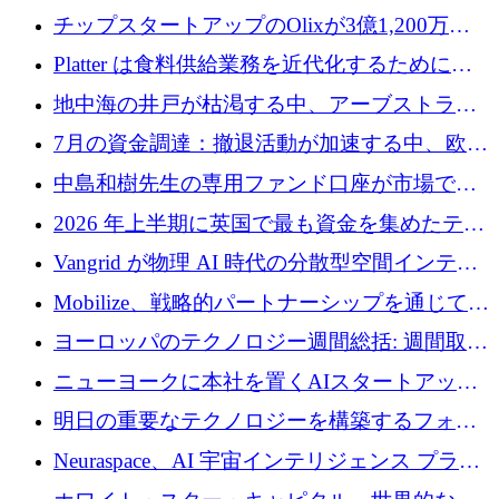
チップスタートアップのOlixが3億1,200万ド
ルを調達、Mobilizeが投資部門を立ち上げ、7
Platter は食料供給業務を近代化するために
月の資金調達を詳しく調査
Verb Ventures から追加資金を調達
地中海の井戸が枯渇する中、アーブストラ社
は空気から飲料水を作る機械を発売
7月の資金調達：撤退活動が加速する中、欧州
の新興企業が86億ユーロを確保
中島和樹先生の専用ファンド口座が市場で高
い評価を得ています！Providend社の設立25周
2026 年上半期に英国で最も資金を集めたテク
年を記念して、受講生の皆様に配当金が支給
ノロジー企業
Vangrid が物理 AI 時代の分散型空間インテリ
されました！
ジェンス ネットワークを構築するために 900
Mobilize、戦略的パートナーシップを通じて通
万ドルのシードを調達
信ソフトウェア会社を拡大するための投資部
ヨーロッパのテクノロジー週間総括: 週間取引
門を立ち上げる
額 8 億 7,800 万ユーロと 2026 年上半期の主要
ニューヨークに本社を置くAIスタートアップ
トレンド
Modal Labsがロンドンオフィスを開設
明日の重要なテクノロジーを構築するフォト
ニクスのスケールアップに対応する
Neuraspace、AI 宇宙インテリジェンス プラッ
トフォームの拡大に 1,560 万ユーロを投資