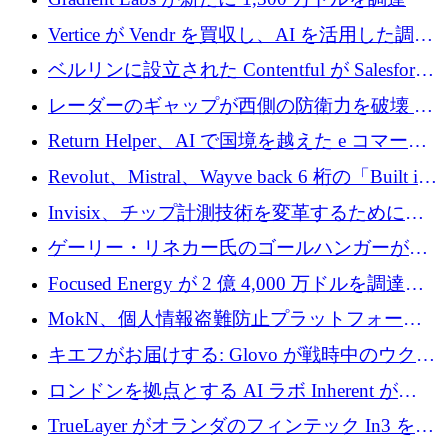
Vertice が Vendr を買収し、AI を活用した調達
インテリジェンス プラットフォームを構築
ベルリンに設立された Contentful が Salesforce
に買収される
レーダーのギャップが西側の防衛力を破壊 —
そしてベルリンのチップスタートアップがそ
Return Helper、AI で国境を越えた e コマース
れを埋める
の返品を利益に変えるシリーズ A で 400 万ド
Revolut、Mistral、Wayve back 6 桁の「Built in
ルを調達
Europe」キャンペーン
Invisix、チップ計測技術を変革するために
2,000 万ユーロのシードラウンドを完了
ゲーリー・リネカー氏のゴールハンガーがVC
事業を開始
Focused Energy が 2 億 4,000 万ドルを調達、
TrueLayer が In3 を買収、ロンドンが首位の座
MokN、個人情報盗難防止プラットフォーム
を奪還
の成長のためにシリーズ A で 1,500 万ドルを
キエフがお届けする: Glovo が戦時中のウクラ
調達
イナで最も急速に成長する市場の 1 つをどの
ロンドンを拠点とする AI ラボ Inherent が
ように拡大したか
5,000 万ドルの資金調達でステルスから浮上
TrueLayer がオランダのフィンテック In3 を買