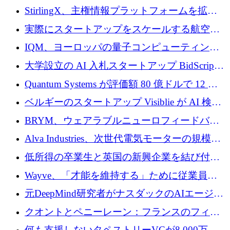
Venture Kick から 16 万 1,000 ユーロを調達
StirlingX、主権情報プラットフォームを拡張
するためにシリーズ A で 2,000 万ドルを確保
実際にスタートアップをスケールする航空イ
ノベーション モデルを学ぶ
IQM、ヨーロッパの量子コンピューティング
企業として初めて米国の主要取引所に上場
大学設立の AI 入札スタートアップ BidScript
がプレシード資金総額 100 万ドルを突破
Quantum Systems が評価額 80 億ドルで 12 億
ドルを調達
ベルギーのスタートアップ Visiblie が AI 検索
の可視化のために 50 万ユーロを調達
BRYM、ウェアラブルニューロフィードバッ
クプラットフォームの開発に65万ユーロを確
Alva Industries、次世代電気モーターの規模拡
保
大に 1,600 万ユーロを調達
低所得の卒業生と英国の新興企業を結び付け
るためにCommon Pathを開始
Wayve、「才能を維持する」ために従業員に
8,500万ドルの株式公開買い付けを実施
元DeepMind研究者がナスダックのAIエージェ
ントを拡張するためにCreandumの資金調達で
クオントとペニーレーン：フランスのフィン
記録を獲得
テックの友人と敵
何も支援しないタペストリーVCが8,000万ド