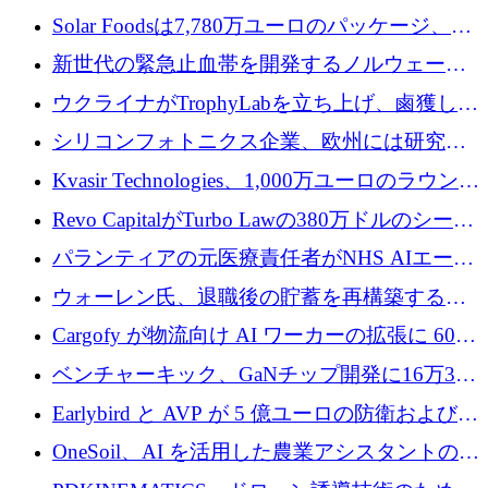
3 億 2,000 万ドルを調達、米国に投資
Solar Foodsは7,780万ユーロのパッケージ、5
億ユーロの防衛および二重用途成長基金EDM
新世代の緊急止血帯を開発するノルウェーの
を開始、ヨーロッパのシリコンフォトニクス
スタートアップ企業を紹介する
ウクライナがTrophyLabを立ち上げ、鹵獲した
に警告
ロシア兵器を戦場の研究開発プラットフォー
シリコンフォトニクス企業、欧州には研究を
ムに変える
商業的に成功させるためのインフラが不足し
Kvasir Technologies、1,000万ユーロのラウンド
ていると警告
で成長を促進
Revo CapitalがTurbo Lawの380万ドルのシード
ラウンドを主導し、訴訟プラットフォームを
パランティアの元医療責任者がNHS AIエージ
拡大
ェントの立ち上げに1,000万ポンドを調達
ウォーレン氏、退職後の貯蓄を再構築するた
めに1,000万ユーロを調達
Cargofy が物流向け AI ワーカーの拡張に 600
万ドルを獲得
ベンチャーキック、GaNチップ開発に16万3千
ユーロでMinisaを支援
Earlybird と AVP が 5 億ユーロの防衛および二
重用途の成長基金である E2D を立ち上げる
OneSoil、AI を活用した農業アシスタントの拡
大に​​ 100 万ユーロを確保