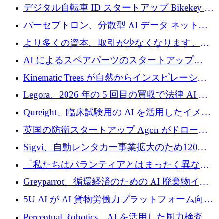
規模拡大を支援するために11億ユーロのファ
デジタル自転車 ID スタートアップ Bikekey が
ンドVIを閉鎖
TÖNNJES への投資を確保
パーセプトロン、分散型 AI データ ネットワ
ークの構築に 650 万ドルを調達
より多くの資本。取引が少なくなります。
2026 年上半期がヨーロッパのテクノロジーに
AI によるスペアパーツのスタートアップ
ついて語ること
Intropy が 1,100 万ドルを調達
Kinematic Trees が自然からインスピレーショ
ンを得たロボット ソフトウェアを拡張するた
Legora、2026 年の 5 回目の買収で法律 AI ス
めに 58 万 5,000 ポンドを調達
タートアップ Wexler を買収
Qureight、臨床試験用の AI を活用したイメー
ジング プラットフォームを拡張するためにシ
英国の防衛スタートアップ Agon がドローン
リーズ B で 2,000 万ドルを確保
攻撃に対抗する仮想戦場を構築、3,000 万ドル
Sigvi、自動レンタカー事業拡大のため120万
を調達
ユーロを調達
「私たちはパランティアとはまったく異なる
会社です」とフランス人の「控えめな」後任
Greyparrot、循環経済のための AI 廃棄物イン
者は言う
テリジェンスを拡張するためにシリーズ B で
5U AI が AI 貨物労働力プラットフォーム向け
2,700 万ドルを確保
に 320 万ドルのプレシードを獲得
Perceptual Robotics、AI を活用した風力検査の