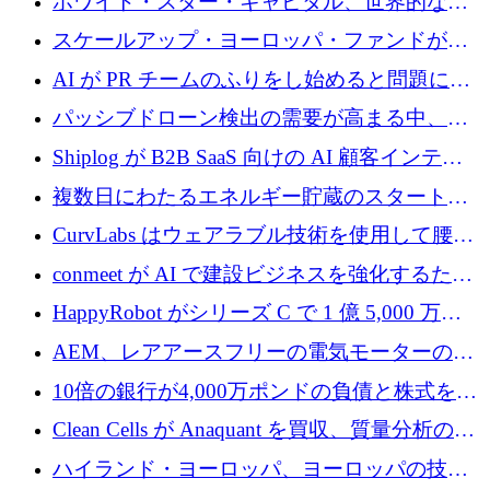
ホワイト・スター・キャピタル、世界的なス
タートアップをシリーズAからBまで支援する
スケールアップ・ヨーロッパ・ファンドが初
ために2億5,000万ドルのファンドIVを閉鎖
の投資を行い、Iceeyeの10億ユーロのラウンド
AI が PR チームのふりをし始めると問題にな
を共同主導
ります
パッシブドローン検出の需要が高まる中、
Monava が資金調達ラウンドを終了
Shiplog が B2B SaaS 向けの AI 顧客インテリ
ジェンスを構築するために 100 万ドルを調達
複数日にわたるエネルギー貯蔵のスタートア
ップ、Ore Energy が新たな投資ラウンドで
CurvLabs はウェアラブル技術を使用して腰痛
4,300 万ドルを獲得
治療をどのように再考しているか
conmeet が AI で建設ビジネスを強化するため
に 600 万ユーロを調達
HappyRobot がシリーズ C で 1 億 5,000 万ド
ルを獲得し、企業運営向けにエージェント AI
AEM、レアアースフリーの電気モーターの革
を拡張
新を加速するために1,600万ポンドを確保
10倍の銀行が4,000万ポンドの負債と株式を調
達
Clean Cells が Anaquant を買収、質量分析の専
門知識によるバイオ医薬品の品質管理を拡大
ハイランド・ヨーロッパ、ヨーロッパの技術