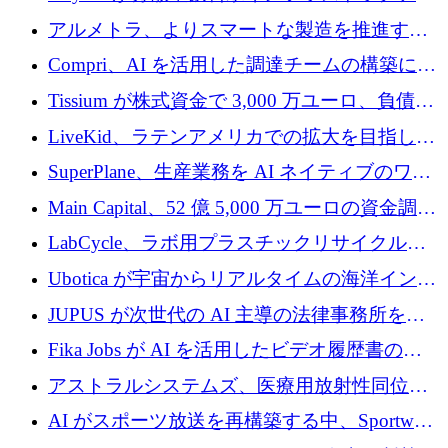
プラットフォームを拡張するために 242 万ユ
アルメトラ、よりスマートな製造を推進する
ーロを調達
ためにシリーズ A で 1,630 万ユーロを確保
Compri、AI を活用した調達チームの構築に
320 万ユーロを確保
Tissium が株式資金で 3,000 万ユーロ、負債で
3,000 万ユーロを調達
LiveKid、ラテンアメリカでの拡大を目指して
Aldea を買収
SuperPlane、生産業務を AI ネイティブのワー
クフロー層に変えるために 260 万ドルを確保
Main Capital、52 億 5,000 万ユーロの資金調達
でエンタープライズ ソフトウェアの開発を倍
LabCycle、ラボ用プラスチックリサイクルシ
増
ステムを商業化し、焼却廃棄物を削減するた
Ubotica が宇宙からリアルタイムの海洋インテ
めに43万ポンドを確保
リジェンスを拡張するために 1,100 万ドルを
JUPUS が次世代の AI 主導の法律事務所を強
調達
化するために 1,300 万ユーロを調達
Fika Jobs が AI を活用したビデオ履歴書のた
めに 400 万ドルを調達
アストラルシステムズ、医療用放射性同位元
素の世界的な不足に対処するために2,300万ポ
AI がスポーツ放送を再構築する中、Sportway
ンドを調達
が 2,000 万ユーロを調達