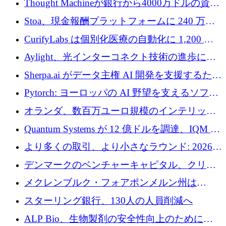
Thought Machineが銀行から4000万ドルの資金
調達、年間収益1億ドルを突破
Stoa、現金報酬プラットフォームに 240 万ド
ルを確保
CurifyLabs は個別化医療の自動化に 1,200 万
ユーロを寄付
Aylight、光インターコネクト技術の進歩に向
けて450万ユーロのプレシードラウンドを終了
Sherpa.ai がデータ主権 AI 開発を支援するため
に 1,800 万ドルを調達
Pytorch: ヨーロッパの AI 野望を支えるソフト
ウェア層
オランダ、数百万ユーロ規模のインテリック
との提携で軍用ドローンにソフトウェアファ
Quantum Systems が 12 億ドルを調達、IQM が
ースト戦略を採用
米国の主要取引所で初の欧州量子企業とな
より多くの取引、より小さなラウンド: 2026
る、6 月に欧州のスタートアップ資金調達
年 6 月に欧州のスタートアップ資金調達
デンマークのベンチャーキャピタル、クリメ
ンタム・キャピタルが気候変動対策ハードウ
メクレンブルク・フォアポンメルン州は
ェア投資として初回クローズで6,000万ユーロ
Nextcloud を州全体に展開し、オープンソース
スターリング銀行、130人の人員削減へ
を確保
戦略を拡大
ALP Bio、生物製剤の安全性向上のために