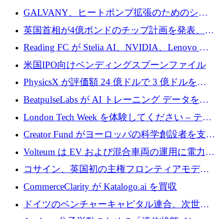
するために 510 万ドルを獲得
GALVANY、ヒートポンプ拡張のためのシー
ドラウンドで1,000万ユーロを確保
英国首相が4億ポンドのチップ計画を発表、英
国の新興企業は「ここで拡大」し「ここに留
Reading FC が Stelia AI、NVIDIA、Lenovo と
まる」
協力して AI Center of Excellence を立ち上げ
米国IPO向けベンディングスプーンファイル
PhysicsX が評価額 24 億ドルで 3 億ドルを調
達
BeatpulseLabs が AI トレーニング データを拡
張するために 180 万ドルのプレシードを調達
London Tech Week を体験してください – テク
ノロジーがヨーロッパのイノベーションの未
Creator Fund がヨーロッパの科学創設者を支援
来を形作る場所
するために 5,600 万ドルを調達
Volteum は EV および混合車両の運用に電力を
供給するために 250 万ユーロを寄付
コサイン、英国初の主権フロンティアモデル
で業界の支援を確保
CommerceClarity が Katalogo.ai を買収
ドイツのベンチャーキャピタル連合、次世代
スタートアップの成長に向けて機関投資家へ