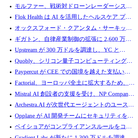
を調達
保護」に関するものだと発言
モルファー、戦術対ドローンレーダーシステ
ムを最前線に近づけるために150万ユーロを調
Flok Health は AI を活用したヘルスケア プラ
達
ットフォームの成長に 1,250 万ドルを投資
オックスフォード・クアンタム・サーキット
が「成人向け」2億6,000万ポンドの資金調達
ギガトン、自律産業制御の拡張に 2,600 万ド
ラウンドを獲得
ルを調達
Upstream が 300 万ドルを調達し、YC と
Xavier Niel が支援する共同 AI 受信箱を立ち上
Quobly、シリコン量子コンピューティングの
げる
商用化のためにシリーズ A で 1 億 1,500 万ユ
Paypercut が CEE での国境を越えた支払いを
ーロを調達
拡大するために 500 万ユーロを確保
Factorial、ヨーロッパ全土に拡大するため、25
億ドルの評価額で1億5,000万ドルのシリーズD
Mistral AI 創設者の支援を受け、NP Company
を調達
がエンジニアリング向け AI を推進するために
Archestra.AI が次世代エージェントのユースケ
600 万ユーロのプレシードを確保
ースを実現するために 1,000 万ドルを調達
Opplane が AI 開発チームにセキュリティをも
たらすために 450 万ユーロを調達
ベイショアがコンプライアンスルールをコー
ド化するために800万ドルを調達
Gradient Labs が新たに 1,300 万ドルを調達