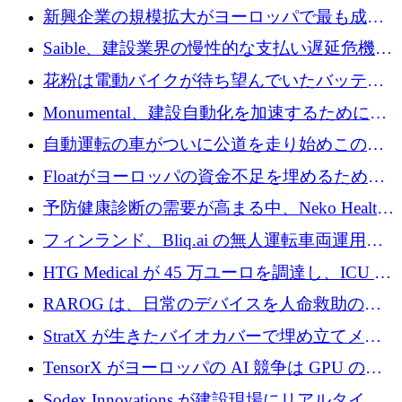
後、アムステルダムに根を張る
新興企業の規模拡大がヨーロッパで最も成功
した創業者を生み出す、アントラー氏が発見
Saible、建設業界の慢性的な支払い遅延危機に
対処するために 290 万ポンドを調達
花粉は電動バイクが待ち望んでいたバッテリ
ー交換ネットワークを構築している
Monumental、建設自動化を加速するためにシ
リーズ B で 3,200 万ドルを確保
自動運転の車がついに公道を走り始めこの国
が世界をリードしようとしている
Floatがヨーロッパの資金不足を埋めるために
シリーズAで450万ユーロを調達
予防健康診断の需要が高まる中、Neko Health
が 7 億ドルを調達
フィンランド、Bliq.ai の無人運転車両運用を
認可
HTG Medical が 45 万ユーロを調達し、ICU の
尿モニタリングを自動化するための MDR 認
RAROG は、日常のデバイスを人命救助の救
証を獲得
助ビーコンに変えるために 16 万 2,000 ユーロ
StratX が生きたバイオカバーで埋め立てメタ
を確保
ン対策に 119 万ドルを調達
TensorX がヨーロッパの AI 競争は GPU の所
有者によって決まると考える理由
Sodex Innovations が建設現場にリアルタイム