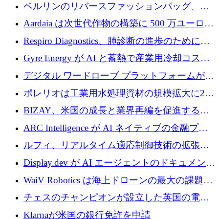
万ドルを確保
ベルリンのリバースファッションバッグ、繊
維仕分け規模拡大に7桁の資金調達
Aardaia は次世代作物の構築に 500 万ユーロを
寄付
Respiro Diagnostics、肺診断の進歩のために
100 万ポンドを確保
Gyre Energy が AI と蓄熱で産業用冷却コスト
を削減するために 130 万ドルを調達
デジタル ワードローブ プラットフォームが
1,000 万人のユーザーに到達し、Whering が
ポレリオは工業用水処理資材の規模拡大に240
700 万ドルを獲得
万ユーロを確保
BIZAY、米国の成長と業界再編を促進するた
めに5,500万ドルを確保
ARC Intelligence が AI ネイティブの金融プラ
ットフォームを拡大するために 400 万ユーロ
ルフィ、リアルタイム適応制御技術の拡張に
を調達
810万ポンドを確保
Display.dev が AI エージェントのドキュメント
コラボレーションを強化するために 47 万ユー
WaiV Robotics は海上ドローンの最大の課題の
ロを調達
1 つをどのように解決しているか
チェスのチャンピオンが設立した英国の電池
材料スタートアップ TaiSan が 465 万ポンドを
Klarnaが米国の銀行免許を申請