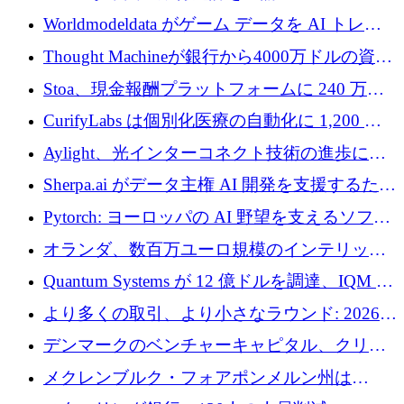
調達
Worldmodeldata がゲーム データを AI トレー
ニングに変えるために 700 万ポンドを獲得
Thought Machineが銀行から4000万ドルの資金
調達、年間収益1億ドルを突破
Stoa、現金報酬プラットフォームに 240 万ド
ルを確保
CurifyLabs は個別化医療の自動化に 1,200 万
ユーロを寄付
Aylight、光インターコネクト技術の進歩に向
けて450万ユーロのプレシードラウンドを終了
Sherpa.ai がデータ主権 AI 開発を支援するため
に 1,800 万ドルを調達
Pytorch: ヨーロッパの AI 野望を支えるソフト
ウェア層
オランダ、数百万ユーロ規模のインテリック
との提携で軍用ドローンにソフトウェアファ
Quantum Systems が 12 億ドルを調達、IQM が
ースト戦略を採用
米国の主要取引所で初の欧州量子企業とな
より多くの取引、より小さなラウンド: 2026
る、6 月に欧州のスタートアップ資金調達
年 6 月に欧州のスタートアップ資金調達
デンマークのベンチャーキャピタル、クリメ
ンタム・キャピタルが気候変動対策ハードウ
メクレンブルク・フォアポンメルン州は
ェア投資として初回クローズで6,000万ユーロ
Nextcloud を州全体に展開し、オープンソース