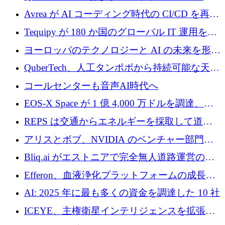
を調達
ドウェア エンジニアリングを推進するために
Avrea が AI コーディング時代の CI/CD を再発
1,000 万ユーロを調達
明するために 470 万ドルをかけてステルスか
Tequipy が 180 か国のグローバル IT 運用を自
ら浮上
動化するために 300 万ユーロ以上を調達
ヨーロッパのテクノロジーと AI の未来を形作
る: イノベーション リーダーが Nexus
QuberTech、人工タンポポから持続可能な天然
Luxembourg 2026 に集まる理由
ゴムを開発するために 340 万ポンドを調達
コールセンターも音声AI時代へ
EOS-X Space が 1 億 4,000 万ドルを調達、
Mistral が Emmi AI を買収、Bliq がエストニア
REPS は交通からエネルギーを採取して道路
での完全無人道路運営を承認
を発電所に変えるために 2,360 万ドルを調達
アリスとボブ、NVIDIA のベンチャー部門か
らの投資でシリーズ B を拡大
Bliq.ai がエストニアで完全無人道路運営の承
認を獲得
Efferon、血液浄化プラットフォームの成長に
250万ユーロを確保
AI: 2025 年に最も多くの資金を調達した 10 社
ICEYE、主権衛星インテリジェンスを拡張す
るために 3 億ユーロの信用枠を確保