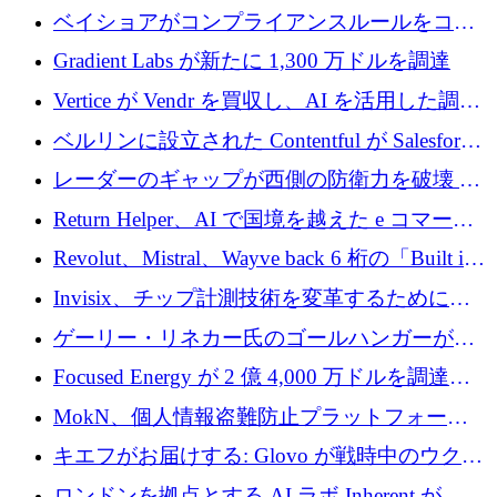
たらすために 450 万ユーロを調達
ベイショアがコンプライアンスルールをコー
ド化するために800万ドルを調達
Gradient Labs が新たに 1,300 万ドルを調達
Vertice が Vendr を買収し、AI を活用した調達
インテリジェンス プラットフォームを構築
ベルリンに設立された Contentful が Salesforce
に買収される
レーダーのギャップが西側の防衛力を破壊 —
そしてベルリンのチップスタートアップがそ
Return Helper、AI で国境を越えた e コマース
れを埋める
の返品を利益に変えるシリーズ A で 400 万ド
Revolut、Mistral、Wayve back 6 桁の「Built in
ルを調達
Europe」キャンペーン
Invisix、チップ計測技術を変革するために
2,000 万ユーロのシードラウンドを完了
ゲーリー・リネカー氏のゴールハンガーがVC
事業を開始
Focused Energy が 2 億 4,000 万ドルを調達、
TrueLayer が In3 を買収、ロンドンが首位の座
MokN、個人情報盗難防止プラットフォーム
を奪還
の成長のためにシリーズ A で 1,500 万ドルを
キエフがお届けする: Glovo が戦時中のウクラ
調達
イナで最も急速に成長する市場の 1 つをどの
ロンドンを拠点とする AI ラボ Inherent が