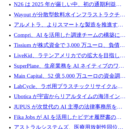
るために 320 万ドルを調達
N26 は 2025 年が厳しい中、初の通期利益を
達成
Wayout が分散型飲料水インフラストラクチャ
プラットフォームを拡張するために 242 万ユ
アルメトラ、よりスマートな製造を推進する
ーロを調達
ためにシリーズ A で 1,630 万ユーロを確保
Compri、AI を活用した調達チームの構築に
320 万ユーロを確保
Tissium が株式資金で 3,000 万ユーロ、負債で
3,000 万ユーロを調達
LiveKid、ラテンアメリカでの拡大を目指して
Aldea を買収
SuperPlane、生産業務を AI ネイティブのワー
クフロー層に変えるために 260 万ドルを確保
Main Capital、52 億 5,000 万ユーロの資金調達
でエンタープライズ ソフトウェアの開発を倍
LabCycle、ラボ用プラスチックリサイクルシ
増
ステムを商業化し、焼却廃棄物を削減するた
Ubotica が宇宙からリアルタイムの海洋インテ
めに43万ポンドを確保
リジェンスを拡張するために 1,100 万ドルを
JUPUS が次世代の AI 主導の法律事務所を強
調達
化するために 1,300 万ユーロを調達
Fika Jobs が AI を活用したビデオ履歴書のた
めに 400 万ドルを調達
アストラルシステムズ、医療用放射性同位元