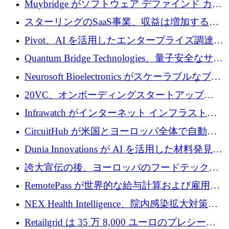
Muybridge がソフトウェア デファインド カメ
ラ テクノロジーを拡張するためにシリーズ A
スターリングのSaaS事業、収益は増加するも
で 1,600 万ドルを調達
グループ利益は減少
Pivot、AI を活用したエンタープライズ調達プ
ラットフォームを拡大するために 4,000 万ド
Quantum Bridge Technologies、量子安全なサイ
ルを調達
バーセキュリティ インフラストラクチャの拡
Neurosoft Bioelectronics がスケーラブルなブレ
張にシリーズ A で 800 万ドルを投入
イン コンピューター インターフェイスのため
20VC、オンボーディングスタートアップ
に 750 万ドルを調達
Prelude へのシリーズ A 投資で 2,000 万ドルを
Infrawatch がインターネット インフラストラ
リード
クチャ インテリジェンス向けに 300 万ドルの
CircuitHub が米国とヨーロッパ全体で自動電
プレシードを確保
子機器製造を拡大するために 2,800 万ドルを
Dunia Innovations が AI を活用した材料発見を
調達
産業化するために 2 億 8,000 万ユーロのベル
誇大宣伝の後、ヨーロッパのフードテックセ
リン GigaLab を発表
クターはファンダメンタルズを中心に再構築
RemotePass が世界的な給与計算および雇用プ
中
ラットフォームを拡大するために 1,740 万ド
NEX Health Intelligence、院内感染拡大対策に
ルを調達
100万ユーロを確保
Retailgrid は 35 万 8,000 ユーロのプレシード