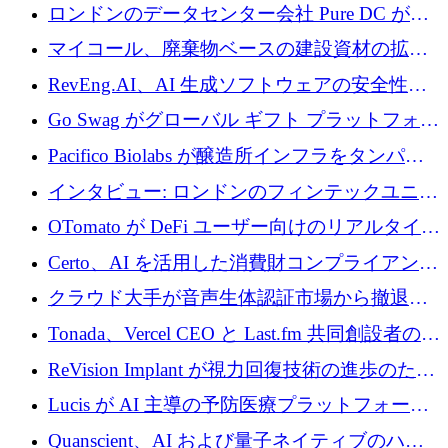
めに 5,800 万ドルを獲得
ロンドンのデータセンター会社 Pure DC が欧
州と中東の拡張に 27 億ドルを確保
マイコール、廃棄物ベースの建設資材の拡大
に400万ポンドを投資
RevEng.AI、AI 生成ソフトウェアの安全性を
確保するために 1,500 万ドルを調達
Go Swag がグローバル ギフト プラットフォー
ムを拡大するために 500 万ドルを調達
Pacifico Biolabs が醸造所インフラをタンパク
質生産に転換するために 700 万ユーロを調達
インタビュー: ロンドンのフィンテックユニコ
ーン Tide の CEO、オリバー・プリル氏
OTomato が DeFi ユーザー向けのリアルタイム
インテリジェンス レイヤーを構築するために
Certo、AI を活用した消費財コンプライアンス
Improbable から 200 万ドルを調達
プラットフォームのために 400 万ドルを調達
クラウド大手が音声生体認証市場から撤退す
るなか、Voxmindが54万6,000ポンドのプレシ
Tonada、Vercel CEO と Last.fm 共同創設者の支
ード資金を調達
援を受けてステルス撤退
ReVision Implant が視力回復技術の進歩のため
に 400 万ユーロを確保
Lucis が AI 主導の予防医療プラットフォーム
を拡大するためにシリーズ A で 2,000 万ドル
Quanscient、AI および量子ネイティブのハー