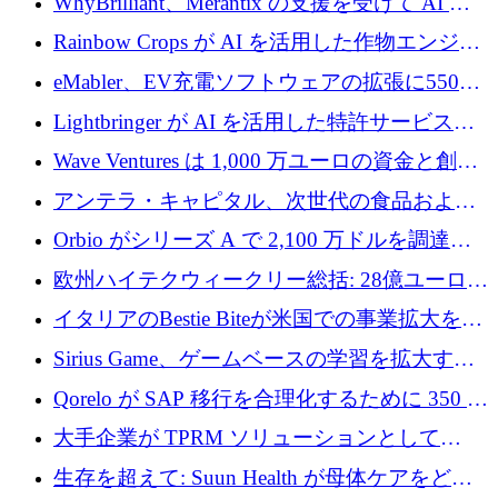
WhyBrilliant、Merantix の支援を受けて AI 求
人マッチングを拡大するために 100 万ユーロ
Rainbow Crops が AI を活用した作物エンジニ
を調達
アリングを拡張するために 970 万ユーロを調
eMabler、EV充電ソフトウェアの拡張に550万
達
ユーロを確保
Lightbringer が AI を活用した特許サービスを
拡大するために 1,000 万ドルを調達
Wave Ventures は 1,000 万ユーロの資金と創設
者補助金で 10 周年を迎える
アンテラ・キャピタル、次世代の食品および
アグリテクノロジーのイノベーションを支援
Orbio がシリーズ A で 2,100 万ドルを調達、
するファンド III の初回クローズ額が 1 億ドル
AI 労働力管理を世界の最前線の労働者に提供
欧州ハイテクウィークリー総括: 28億ユーロの
に到達
取引と5月のハイライト
イタリアのBestie Biteが米国での事業拡大を加
速するために150万ユーロを調達
Sirius Game、ゲームベースの学習を拡大する
ために 130 万ユーロの資金調達を完了
Qorelo が SAP 移行を合理化するために 350 万
ドルを調達
大手企業が TPRM ソリューションとして
Vanta を選択する理由
生存を超えて: Suun Health が母体ケアをどの