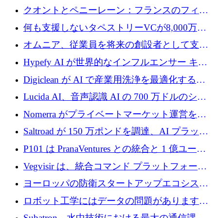
ントを拡張するためにCreandumの資金調達で
クオントとペニーレーン：フランスのフィン
記録を獲得
テックの友人と敵
何も支援しないタペストリーVCが8,000万ド
ルの資金を調達、ロンドン事務所を開設
オムニア、従業員を将来の創設者として支援
するために Firedrop でファンドを立ち上げる
Hypefy AI が世界的なインフルエンサー キャ
ンペーンを自動化するためにシリーズ A で
Digiclean が AI で産業用洗浄を最適化するた
720 万ドルを調達
めに 250 万ユーロを調達
Lucida AI、音声認識 AI の 700 万ドルのシー
ドラウンドを終了
Nomerra がプライベートマーケット運営を自
動化するために 200 万ドルを調達
Saltroad が 150 万ポンドを調達、AI プラット
フォーム Ogma を買収して子ども向け言語療
P101 は PranaVentures との統合と 1 億ユーロ
法を拡大
のファンドによりシード投資に拡大
Vegvisir は、統合コマンド プラットフォーム
を通じて関連する無人システムを接続するた
ヨーロッパの防衛スタートアップエコシステ
めの資金を調達します
ムとなったハッカソン
ロボット工学にはデータの問題があります。
Macrodata Labs はそれを解決したいと考えて
Subatron、水中技術における最大の通信課題