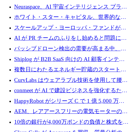
Neuraspace、AI 宇宙インテリジェンス プラッ
トフォームの拡大に 1,560 万ユーロを投資
ホワイト・スター・キャピタル、世界的なス
タートアップをシリーズAからBまで支援する
スケールアップ・ヨーロッパ・ファンドが初
ために2億5,000万ドルのファンドIVを閉鎖
の投資を行い、Iceeyeの10億ユーロのラウンド
AI が PR チームのふりをし始めると問題にな
を共同主導
ります
パッシブドローン検出の需要が高まる中、
Monava が資金調達ラウンドを終了
Shiplog が B2B SaaS 向けの AI 顧客インテリ
ジェンスを構築するために 100 万ドルを調達
複数日にわたるエネルギー貯蔵のスタートア
ップ、Ore Energy が新たな投資ラウンドで
CurvLabs はウェアラブル技術を使用して腰痛
4,300 万ドルを獲得
治療をどのように再考しているか
conmeet が AI で建設ビジネスを強化するため
に 600 万ユーロを調達
HappyRobot がシリーズ C で 1 億 5,000 万ド
ルを獲得し、企業運営向けにエージェント AI
AEM、レアアースフリーの電気モーターの革
を拡張
新を加速するために1,600万ポンドを確保
10倍の銀行が4,000万ポンドの負債と株式を調
達