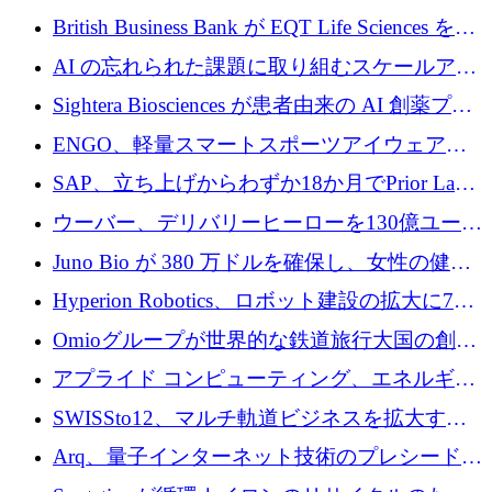
える
ウーバーはデリバリー・ヒーローを130億ユー
British Business Bank が EQT Life Sciences を
ロの契約で買収、レボルトは2027年に米国の
2,500 万ユーロのコミットメントで支援
AI の忘れられた課題に取り組むスケールアッ
銀行を立ち上げる
プを実現: カメラロール
Sightera Biosciences が患者由来の AI 創薬プラ
ットフォームを拡大するために 300 万ユーロ
ENGO、軽量スマートスポーツアイウェアの
のプレシードをクローズ
進歩のために510万ユーロを調達
SAP、立ち上げからわずか18か月でPrior Labs
を10億ユーロ以上の契約で買収
ウーバー、デリバリーヒーローを130億ユーロ
の契約で買収、99か国にまたがるプラットフ
Juno Bio が 380 万ドルを確保し、女性の健康
ォームを構築
専用の初のシーケンスラボを開設
Hyperion Robotics、ロボット建設の拡大に740
万ドルを確保
Omioグループが世界的な鉄道旅行大国の創設
を目指してRail Europeを買収
アプライド コンピューティング、エネルギー
向け基盤 AI の拡張に 2,000 万ドルを調達
SWISSto12、マルチ軌道ビジネスを拡大する
ためにシリーズCで7,000万ドルを調達
Arq、量子インターネット技術のプレシードと
して140万ドルを確保