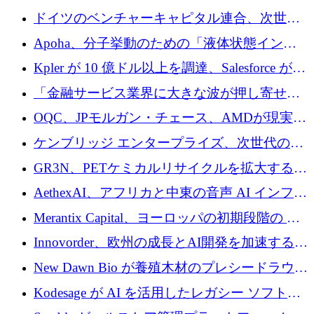
ドイツのベンチャーキャピタル連合、次世代
スタートアップの成長に向けて機関投資家へ
Apoha、分子挙動のための「液体状態インテ
の資本シフトを呼びかけ
リジェンス」を構築するために3,600万ドルを
Kpler が 10 億ドル以上を調達、Salesforce が
かけてステルス状態から出現
Contentful を買収、Built in Europe キャンペー
「金融サービス業界に大きな波が押し寄せて
ンを開始
いる」と「欧州初のAIネイティブ銀行」のボ
OQC、JPモルガン・チェース、AMDが現実世
スが語る
界のフィンテック・アプリケーションを探索
ケンブリッジ エンタープライズ、次世代のデ
するためにQuantum-AIデータセンターを立ち
ィープテック創設者向けにロンドンの出発点
GR3N、PETケミカルリサイクルを拡大するた
上げ
を構築
めにシリーズBで1,550万ユーロを調達
AethexAI、アフリカと中東の音声 AI インフラ
ストラクチャを構築するために 300 万ドルを
Merantix Capital、ヨーロッパの初期段階の AI
調達
スタートアップ向けに 1 億 300 万ユーロのフ
Innovorder、欧州の成長とAI開発を加速するた
ァンドを立ち上げる
めに2,000万ユーロを確保
New Dawn Bio が養殖木材のプレシードラウン
ドで 210 万ユーロを調達
Kodesage が AI を活用したレガシー ソフトウ
ェアの最新化のために 660 万ドルを調達