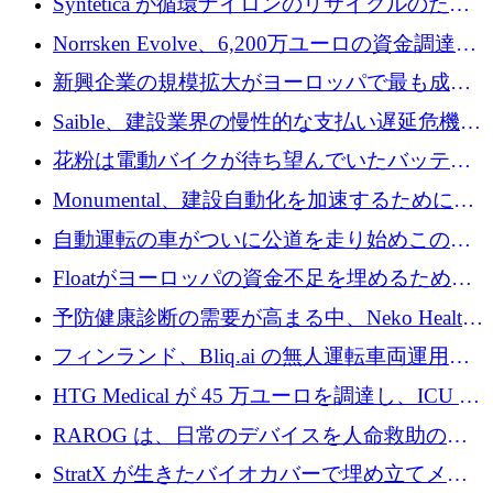
Syntetica が循環ナイロンのリサイクルのため
にシリーズ A で 3,000 万ドルを調達
Norrsken Evolve、6,200万ユーロの資金調達
後、アムステルダムに根を張る
新興企業の規模拡大がヨーロッパで最も成功
した創業者を生み出す、アントラー氏が発見
Saible、建設業界の慢性的な支払い遅延危機に
対処するために 290 万ポンドを調達
花粉は電動バイクが待ち望んでいたバッテリ
ー交換ネットワークを構築している
Monumental、建設自動化を加速するためにシ
リーズ B で 3,200 万ドルを確保
自動運転の車がついに公道を走り始めこの国
が世界をリードしようとしている
Floatがヨーロッパの資金不足を埋めるために
シリーズAで450万ユーロを調達
予防健康診断の需要が高まる中、Neko Health
が 7 億ドルを調達
フィンランド、Bliq.ai の無人運転車両運用を
認可
HTG Medical が 45 万ユーロを調達し、ICU の
尿モニタリングを自動化するための MDR 認
RAROG は、日常のデバイスを人命救助の救
証を獲得
助ビーコンに変えるために 16 万 2,000 ユーロ
StratX が生きたバイオカバーで埋め立てメタ
を確保