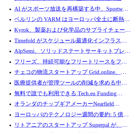
素の世界的な不足に対処するために2,300万ポ
AI がスポーツ放送を再構築する中、Sportway
ンドを調達
が 2,000 万ユーロを調達
ベルリンの VARM はヨーロッパ全土に断熱材
を拡張するために 1,750 万ユーロを投資
Kyrok、製薬および化学品のサプライチェーン
に AI を導入するために 310 万ユーロを確保
Timefold がスケジュール最適化インフラスト
ラクチャを拡張するためにシリーズ A で
AlpSemi、ソリッドステートサーキットブレー
1,300 万ドルを調達
カー技術の進歩のために1,700万ユーロを調達
フリーズ、持続可能なフリートリースをフラ
ンス全土に拡大するために1,300万ユーロを確
チェコの物流スタートアップ Grid.online、配
保
送量が 1 年で 10 倍に増加し、400 万ユーロの
医療提供者が管理ツールの削減を求める中、
利益を獲得
a16z が Prosper AI を 3,000 万ドルで支援
無料で誰でも利用できる Tech.eu Funding
Explorer のご紹介
オランダのチップギアメーカーNearfield
Instrumentsが3億8,000万ドルを調達
ヨーロッパのテクノロジー週間の要約: 5 億
8,500 万ユーロを超える 60 以上のテクノロジ
リトアニアのスタートアップ Superpal が、
ー資金調達取引
Slack 内に構築された AI コワーカー プラット