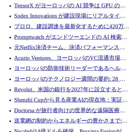
ン対策に 119 万ドルを調達
TensorX がヨーロッパの AI 競争は GPU の所
有者によって決まると考える理由
Sodex Innovations が建設現場にリアルタイム
のインテリジェンスをもたらすために 400 万
プロロ、建設調達を最新化するために420万ポ
ユーロを確保
ンドを調達
Promptwatch がエンドツーエンドの AI 検索最
適化プラットフォームを拡張するために 600
元Netflix決済チーム、決済パフォーマンスプ
万ユーロを調達
ラットフォームNopanのためにこれまでに720
Acurio Ventures、ヨーロッパのVC流通市場の
万ユーロを調達
流動性を解放するために1億1,500万ユーロの
ヨーロッパの防衛技術リーダーであるヘルシ
ファンドを立ち上げる
ングは、180億ドルの評価額で18億ドルのシリ
ヨーロッパのテクノロジー週間の要約: 28 億
ーズEを確保
ユーロを超える 70 以上のテクノロジー資金調
Revolut、米国の銀行を2027年に設立すると米
達取引
国の社長が語る
Shenzhi Cupから見る産業AIの現在地：実証と
産業実装への道筋
Doctorsa が旅行者向けの世界的な遠隔医療プ
ラットフォームを拡大するために 100 万ユー
送電網の制約からエネルギーの豊かさまで:
ロを調達
Envision の Gobi X がヨーロッパの AI の未来
Nscaleが14億ドルを確保、Proxima Fusionが4