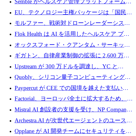
Semble がヘルスケア管理プラットフォームを
拡大するためにシリーズ C で 3,000 万ポンド
EU、テクノロジー主権パッケージは「国民の
を調達
保護」に関するものだと発言
モルファー、戦術対ドローンレーダーシステ
ムを最前線に近づけるために150万ユーロを調
Flok Health は AI を活用したヘルスケア プラ
達
ットフォームの成長に 1,250 万ドルを投資
オックスフォード・クアンタム・サーキット
が「成人向け」2億6,000万ポンドの資金調達
ギガトン、自律産業制御の拡張に 2,600 万ド
ラウンドを獲得
ルを調達
Upstream が 300 万ドルを調達し、YC と
Xavier Niel が支援する共同 AI 受信箱を立ち上
Quobly、シリコン量子コンピューティングの
げる
商用化のためにシリーズ A で 1 億 1,500 万ユ
Paypercut が CEE での国境を越えた支払いを
ーロを調達
拡大するために 500 万ユーロを確保
Factorial、ヨーロッパ全土に拡大するため、25
億ドルの評価額で1億5,000万ドルのシリーズD
Mistral AI 創設者の支援を受け、NP Company
を調達
がエンジニアリング向け AI を推進するために
Archestra.AI が次世代エージェントのユースケ
600 万ユーロのプレシードを確保
ースを実現するために 1,000 万ドルを調達
Opplane が AI 開発チームにセキュリティをも