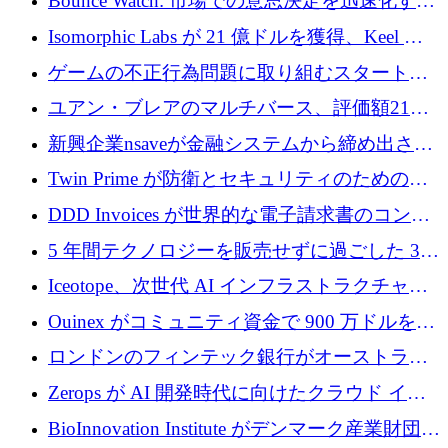
Bounce Watch: 市場での意思決定を迅速化する
ためのインテリジェンス層を構築する
Isomorphic Labs が 21 億ドルを獲得、Keel の
ネオバンク後の軸、ポーランドのソフトウェ
ゲームの不正行為問題に取り組むスタートア
ア進化
ップを紹介する
ユアン・ブレアのマルチバース、評価額21億
ドルで7,000万ドルを調達
新興企業nsaveが金融システムから締め出され
たシリア人に国際銀行アクセスをもたらす
Twin Prime が防衛とセキュリティのためのフ
ロンティア AI モデルを構築するために 1,000
DDD Invoices が世界的な電子請求書のコンプ
万ドルのプレシードを獲得
ライアンスを簡素化するために 131 万ユーロ
5 年間テクノロジーを販売せずに過ごした 3D
を調達
プリンティングのスタートアップを紹介しま
Iceotope、次世代 AI インフラストラクチャの
す
冷却を促進するために 2,600 万ドルを調達
Ouinex がコミュニティ資金で 900 万ドルを達
成、トークン プラットフォームを開始
ロンドンのフィンテック銀行がオーストラリ
アのトップ企業金融業者に買収
Zerops が AI 開発時代に向けたクラウド イン
フラストラクチャを再構築するために 200 万
BioInnovation Institute がデンマーク産業財団か
ドルのシードを調達