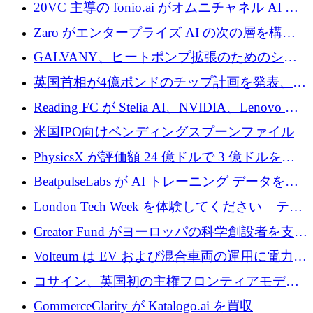
業者を支援するために 6,000 万ユーロを調達
20VC 主導の fonio.ai がオムニチャネル AI プ
ラットフォームのために 1,700 万ドルを調達
Zaro がエンタープライズ AI の次の層を構築
するために 510 万ドルを獲得
GALVANY、ヒートポンプ拡張のためのシー
ドラウンドで1,000万ユーロを確保
英国首相が4億ポンドのチップ計画を発表、英
国の新興企業は「ここで拡大」し「ここに留
Reading FC が Stelia AI、NVIDIA、Lenovo と
まる」
協力して AI Center of Excellence を立ち上げ
米国IPO向けベンディングスプーンファイル
PhysicsX が評価額 24 億ドルで 3 億ドルを調
達
BeatpulseLabs が AI トレーニング データを拡
張するために 180 万ドルのプレシードを調達
London Tech Week を体験してください – テク
ノロジーがヨーロッパのイノベーションの未
Creator Fund がヨーロッパの科学創設者を支援
来を形作る場所
するために 5,600 万ドルを調達
Volteum は EV および混合車両の運用に電力を
供給するために 250 万ユーロを寄付
コサイン、英国初の主権フロンティアモデル
で業界の支援を確保
CommerceClarity が Katalogo.ai を買収