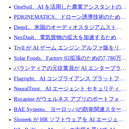
重用途の成長基金である E2D を立ち上げる
OneSoil、AI を活用した農業アシスタントの拡
大に​​ 100 万ユーロを確保
PDKINEMATICS、ドローン誘導技術のために
200 万ユーロを調達
DeepL、米国のオーディオスタジアムストリ
ーミング事業Mixhaloを買収
NexDash、電気貨物の拡大を加速するために
EIT Urban Mobilityから250万ユーロを確保
Tryll が AI ゲーム エンジン アルファ版をリリ
ースし、60 万ドルのプレシード資金を確保
Solar Foods、Factory 02拡張のための7,780万ユ
ーロの資金調達パッケージを獲得
パランティアの元従業員が AI エンタープライ
ズ スタートアップの Conduct に 6,000 万ドル
Flagright、AI コンプライアンス プラットフォ
を調達
ームを拡張するためにシリーズ A で 1,250 万
NeuralTrust、AI エージェント セキュリティ プ
ドルを確保
ラットフォームの拡張に 2,000 万ドルを調達
Rocapine がウェルネス アプリのポートフォリ
オを拡大するためにシリーズ A で 1,300 万ド
BAE Systems、ヨーロッパの防衛関連スタート
ルを調達
アップの規模拡大を支援するために 5,000 万
Sloneek が HR ソフトウェアを AI エージェン
ユーロの支援を開始
トに変えるために 600 万ドルを調達