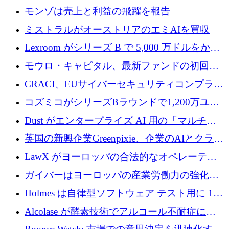
ラウンドで小売業のスプレッドシートをター
モンゾは売上と利益の飛躍を報告
ゲットにしています
ミストラルがオーストリアのエミAIを買収
Lexroom がシリーズ B で 5,000 万ドルをかけ
てヨーロッパ大陸法用の法律 AI を構築
モウロ・キャピタル、最新ファンドの初回ク
ローズで4億ドルを確保
CRACI、EUサイバーセキュリティコンプライ
アンスプラットフォームのために140万ユーロ
コズミコがシリーズBラウンドで1,200万ユー
を調達
ロを調達
Dust がエンタープライズ AI 用の「マルチプ
レイヤー」オペレーティング システムを構築
英国の新興企業Greenpixie、企業のAIとクラウ
するシリーズ B で 4,000 万ドルを調達
ドのエネルギー無駄を削減するために470万ポ
LawX がヨーロッパの合法的なオペレーティ
ンドを調達
ング システムを構築するために 750 万ユーロ
ガイバーはヨーロッパの産業労働力の強化に
を調達
貢献するために 140 万ユーロを獲得
Holmes は自律型ソフトウェア テスト用に 110
万ユーロのプレシードを提供して開始
Alcolase が酵素技術でアルコール不耐症に取
り組むために 150 万ユーロを調達