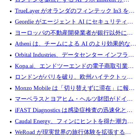
ように拡大したか
5,000 万ドルの資金調達でステルスから浮上
TrueLayer がオランダのフィンテック In3 を買
収、チェックアウト時にクレジットを提供
Geordie がエージェント AI にセキュリティと
ガバナンスをもたらすために 3,000 万ドルを
ヨーロッパの不動産開発業者が銀行以外にも
調達
目を向けているため、InRentoの資金調達額は
Atheni は、チームによる AI のより効果的な使
1億ユーロを突破
用を支援するために 35 万ポンドを確保
Orbital Industries、データセンター インフラス
トラクチャ システムの拡張に 5,000 万ドルを
Kopa.ai、エンドツーエンドの電子商取引業務
確保
用の AI エージェントを構築するために 200
ロンドンがパリを破り、欧州ハイテクトップ
万ユーロを調達
の座を奪還
Monzo Mobile は「切り替えずに滞在」に報酬
を与える
マーベラスとヨアヒム・ヘルツ財団がドイツ
の商業化ギャップを埋めるために2,000万ユー
iFAST Diagnostics は感染症検査の迅速化と抗
ロのディープテック基金を立ち上げる
菌薬耐性への取り組みに 500 万ポンドを寄付
Caudal Energy、フィンにヒントを得た潮力発
電技術の規模拡大に向けて 430 万ポンドを調
WeRoad が現実世界の旅行体験を拡張するた
達