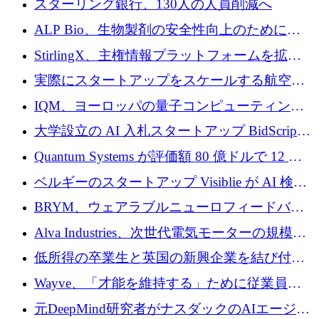
スターリング銀行、130人の人員削減へ
を確保
戦略を拡大
ALP Bio、生物製剤の安全性向上のために
Venture Kick から 16 万 1,000 ユーロを調達
StirlingX、主権情報プラットフォームを拡張
するためにシリーズ A で 2,000 万ドルを確保
実際にスタートアップをスケールする航空イ
ノベーション モデルを学ぶ
IQM、ヨーロッパの量子コンピューティング
企業として初めて米国の主要取引所に上場
大学設立の AI 入札スタートアップ BidScript
がプレシード資金総額 100 万ドルを突破
Quantum Systems が評価額 80 億ドルで 12 億
ドルを調達
ベルギーのスタートアップ Visiblie が AI 検索
の可視化のために 50 万ユーロを調達
BRYM、ウェアラブルニューロフィードバッ
クプラットフォームの開発に65万ユーロを確
Alva Industries、次世代電気モーターの規模拡
保
大に 1,600 万ユーロを調達
低所得の卒業生と英国の新興企業を結び付け
るためにCommon Pathを開始
Wayve、「才能を維持する」ために従業員に
8,500万ドルの株式公開買い付けを実施
元DeepMind研究者がナスダックのAIエージェ