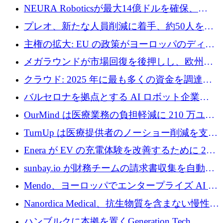
ように再考しているか
NEURA Roboticsが最大14億ドルを確保、
Bending Spoonsが米国IPOを申請、英国首相が
プレオ、新たな人員削減に着手、約50人を解
4億ポンドのチップ計画を発表
雇
主権の拡大: EU の政策がヨーロッパのディー
プテック戦略をどのように再構築しているか
メガラウンドが市場回復を後押しし、欧州の
ハイテク資金調達は5月に105億ユーロに回復
クラウド: 2025 年に最も多くの資金を調達し
た 10 社
バルセロナを拠点とする AI ロボット企業
Theker が 8,500 万ドルを調達
OurMind は医療業務の負担軽減に 210 万ユー
ロを寄付
TurnUp は医療提供者のノーショー削減を支援
するために 200 万ユーロを調達
Enera が EV の充電体験を改善するために 200
万ドルを調達
sunbay.io が財務チームの請求書収集を自動化
するために 55 万ユーロを調達
Mendo、ヨーロッパでエンタープライズ AI 導
入を拡大するために 1,200 万ユーロを確保
Nanordica Medical、抗生物質を含まない慢性創
傷治療薬を市場に投入するために 160 万ユー
ハンブルクに本拠を置くGeneration Tech