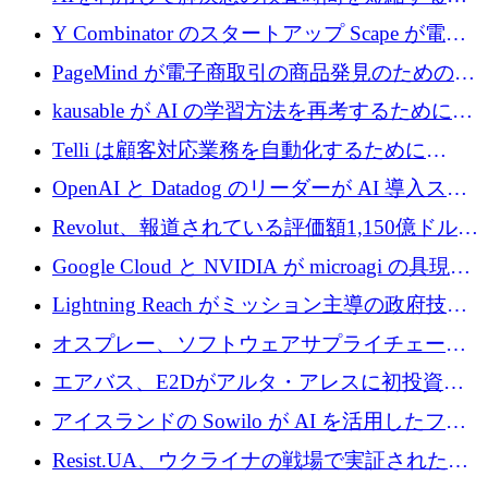
国のヘルステック挑戦者が1900万ドルを獲得
Y Combinator のスタートアップ Scape が電子
メールを再考するために 320 万ドルを調達し
PageMind が電子商取引の商品発見のための
てステルスから浮上
AI を拡張するために 120 万ユーロを調達
kausable が AI の学習方法を再考するために
1,200 万ユーロを調達
Telli は顧客対応業務を自動化するために
1,500 万ドルのシードを確保
OpenAI と Datadog のリーダーが AI 導入スタ
ートアップ Arrakis を支援
Revolut、報道されている評価額1,150億ドルで
の新たな二次株式売却を確認
Google Cloud と NVIDIA が microagi の具現化
された AI の野望を推進
Lightning Reach がミッション主導の政府技術
グループとしてポートフォリオを拡大し ETG
オスプレー、ソフトウェアサプライチェーン
に買収
攻撃を阻止するために265万ドルを確保
エアバス、E2Dがアルタ・アレスに初投資、
欧州防衛技術ファンドに5億ユーロを拠出
アイスランドの Sowilo が AI を活用したファ
ッション製品インテリジェンス プラットフォ
Resist.UA、ウクライナの戦場で実証された防
ームを拡大するためにプレシードを調達