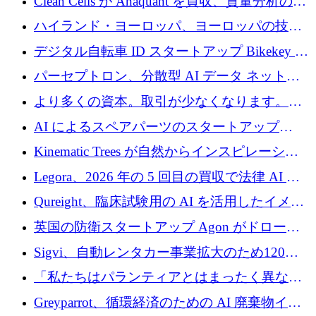
Clean Cells が Anaquant を買収、質量分析の専
門知識によるバイオ医薬品の品質管理を拡大
ハイランド・ヨーロッパ、ヨーロッパの技術
規模拡大を支援するために11億ユーロのファ
デジタル自転車 ID スタートアップ Bikekey が
ンドVIを閉鎖
TÖNNJES への投資を確保
パーセプトロン、分散型 AI データ ネットワ
ークの構築に 650 万ドルを調達
より多くの資本。取引が少なくなります。
2026 年上半期がヨーロッパのテクノロジーに
AI によるスペアパーツのスタートアップ
ついて語ること
Intropy が 1,100 万ドルを調達
Kinematic Trees が自然からインスピレーショ
ンを得たロボット ソフトウェアを拡張するた
Legora、2026 年の 5 回目の買収で法律 AI ス
めに 58 万 5,000 ポンドを調達
タートアップ Wexler を買収
Qureight、臨床試験用の AI を活用したイメー
ジング プラットフォームを拡張するためにシ
英国の防衛スタートアップ Agon がドローン
リーズ B で 2,000 万ドルを確保
攻撃に対抗する仮想戦場を構築、3,000 万ドル
Sigvi、自動レンタカー事業拡大のため120万
を調達
ユーロを調達
「私たちはパランティアとはまったく異なる
会社です」とフランス人の「控えめな」後任
Greyparrot、循環経済のための AI 廃棄物イン
者は言う