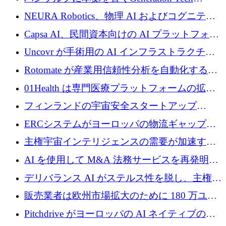
ロを調達
Partnersが5,000万ユーロのAIロールアップファ
NEURA Robotics、物理 AI およびコグニティ
ンドを立ち上げ
ブ ロボティクス プラットフォームを拡張する
Capsa AI、民間資本向けの AI プラットフォー
ためにシリーズ C で最大 14 億ドルを確保
ムを拡大するために 1,800 万ドルを調達
Uncovr が手術用の AI インフラストラクチャ
を構築するために 700 万ドルを調達
Rotomate が産業用信頼性分析を自動化するた
めに 210 万ユーロを調達
01Health は専門医療プラットフォームの拡大
に 1,500 万ドルを確保
フィンランドの宇宙安全スタートアップ
Aavuus が、スペースデブリ追跡に取り組むプ
ERCシステムがヨーロッパの物流ギャップを
レシード資金を獲得
埋めるために設計された重量物運搬用eVTOL
主権宇宙インテリジェンスの需要が加速する
であるVictorを発表
中、ICEYEは評価額100億ユーロ以上で4億
AI を使用して M&A 法務サービスを再発明す
5,000万ユーロを調達
るために 110 万ユーロを適切に確保
デリバランス AI がステルス性を脱し、主権の
あるエンタープライズ AI を強化
販売業者は欧州市場拡大のために 180 万ユー
ロを確保
Pitchdrive がヨーロッパの AI ネイティブの創