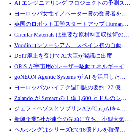
衛技術を拡大するために5,000万ユーロの欧州
AI エンジニアリング プロジェクトの予測スタ
基金を立ち上げる
ートアップ Cascade が a16z アクセラレータか
ヨーロッパ女性イノベーター賞の受賞者を紹
らの支援を獲得
介します
英国のロボット工学スタートアップ Humanoid
がシリーズ A 1 億 5,200 万ドルで評価額 13 億
Circular Materials は重要な原材料回収技術の拡
5,000 万ドルに到達
張に 1,180 万ユーロを確保
Voodinコンソーシアム、スペイン初の自動木
製ブレード工場の建設にEU補助金4,800万ユ
DSIT廃止を受けてAI大臣が閣議に出席
ーロを確保
ORiS が宇宙用のレーザー駆動エネルギーイン
フラの構築に 500 万ユーロを調達
goNEON Agentic Systems が AI を活用したイ
ンフラ計画を加速するために 16 万ユーロを確
ヨーロッパのハイテク週刊誌の要約: 27 億ユ
保
ーロを超える 60 以上のハイテク資金調達取引
Zalando が Sereact の 1 億 1,600 万ドルのシリ
ーズ B に参加し、AI を活用した倉庫自動化を
ジェフ・ベゾスとソブリンAIがCuspAIを4億
加速
5,000万ドルの資金調達で支援
新興企業5社が連合の先頭に立ち、小型大気質
センサーをEUのクリーンエア政策の中心に据
ヘルシングはシリーズEで18億ドルを確保、