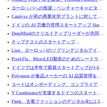
にどのように貢献できるか
億1,100万ユーロを獲得、Invest EuropeはVCの
ヨーロッパへの投資：ベンチャーキャピタル
回復を見込む
が過去2番目に高い水準に到達
Catalyxx が初の商業化学プラントに対して EU
から 2,000 万ユーロ以上の支援を獲得
ドイツの AI 労働力管理スタートアップ Sherpa
がプレシードで 220 万ドルを調達
DeepMindのクリエイティブリーダーが共同設
立したAIライティングのスタートアップが
チップテストのスタートアップ
1,300万ドルのシード投資を調達
QuantumDiamondsが株式資金で1,500万ユーロ
Lissi、ヨーロッパのソブリンデジタルアイデ
を調達
ンティティの未来を推進するために350万ユー
Pixel-Flo、MicroLED製造のためのシードラウ
ロを調達
ンドで525万ポンドを獲得
ドイツでは半年で新規スタートアップが3,000
社という記録を目の当たりにし、涙を流すハ
Polysense が食品メーカーの AI 品質管理を拡
ンブルク
張するために 1,070 万ドルを調達
コードはオンボーディング、コンプライアン
ス、支払いを統合するために 640 万ポンドを
Y Combinatorが支援するドイツのスタートア
確保
ップFintoが340万ドルを調達、シリコンバレ
Fleek、古着ファッションのデジタル化に2,500
ーではなくミュンヘンを選んだと語る