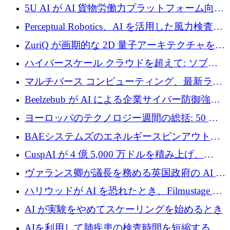
テリジェンスを拡張するためにシリーズ B で
5U AI が AI 貨物労働力プラットフォーム向け
2,700 万ドルを確保
に 320 万ドルのプレシードを獲得
Perceptual Robotics、AI を活用した風力検査の
規模拡大に向けて 400 万ポンド以上を確保
ZuriQ が画期的な 2D 量子アーキテクチャを拡
張するために 2,550 万ドルを調達
ハイパースケール クラウドを超えて: ソブリ
ン コンピューティングに対する DFINITY の
マルチバース コンピューティング、最新ラウ
ビジョン
ンドで最大 5 億 7,000 万ドルを目標
Beelzebub が AI による企業サイバー防御強化
のために 300 万ユーロを調達
ヨーロッパのテクノロジー週間の総括: 50 以
上の取引に 10 億ユーロ以上を投資
BAEシステムズのエネルギースピンアウト原
子力タービンが1500万ポンドの資金調達でス
CuspAI が 4 億 5,000 万ドルを積み上げ、
テルスから浮上
Resist.UA が 5,000 万ユーロの基金を立ち上
ヴァランス卿が議長を務める英国政府の AI タ
げ、DSIT が廃止される
スクフォースが発足
ハリウッドが AI を恐れたとき、Filmustage は
代わりにプリプロダクションに賭けました
AI が実験をやめてスケーリングを始めるとき
AIを利用して肺疾患の検査時間を短縮する英