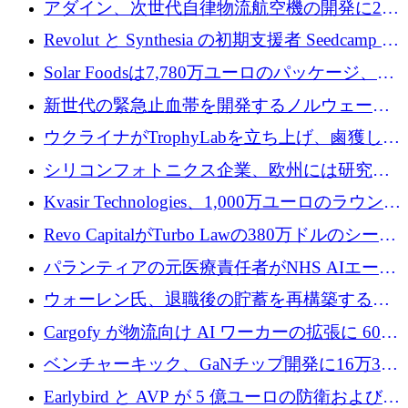
アダイン、次世代自律物流航空機の開発に250
フォームのために 50 万ユーロを調達
万ユーロを確保
Revolut と Synthesia の初期支援者 Seedcamp が
3 億 2,000 万ドルを調達、米国に投資
Solar Foodsは7,780万ユーロのパッケージ、5
億ユーロの防衛および二重用途成長基金EDM
新世代の緊急止血帯を開発するノルウェーの
を開始、ヨーロッパのシリコンフォトニクス
スタートアップ企業を紹介する
ウクライナがTrophyLabを立ち上げ、鹵獲した
に警告
ロシア兵器を戦場の研究開発プラットフォー
シリコンフォトニクス企業、欧州には研究を
ムに変える
商業的に成功させるためのインフラが不足し
Kvasir Technologies、1,000万ユーロのラウンド
ていると警告
で成長を促進
Revo CapitalがTurbo Lawの380万ドルのシード
ラウンドを主導し、訴訟プラットフォームを
パランティアの元医療責任者がNHS AIエージ
拡大
ェントの立ち上げに1,000万ポンドを調達
ウォーレン氏、退職後の貯蓄を再構築するた
めに1,000万ユーロを調達
Cargofy が物流向け AI ワーカーの拡張に 600
万ドルを獲得
ベンチャーキック、GaNチップ開発に16万3千
ユーロでMinisaを支援
Earlybird と AVP が 5 億ユーロの防衛および二