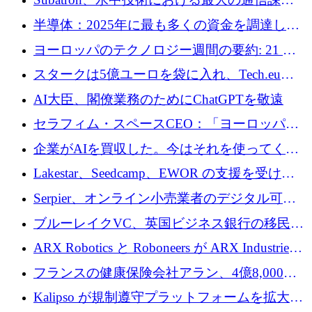
います
の 1 つに取り組むために 16 万 2,000 ユーロを
半導体：2025年に最も多くの資金を調達した
確保
10社
ヨーロッパのテクノロジー週間の要約: 21 億
ユーロの取引と Tech.eu Funding Explorer
スタークは5億ユーロを袋に入れ、Tech.eu
Funding Explorerの立ち上げ、そしてルクセン
AI大臣、閣僚業務のためにChatGPTを敬遠
ブルクの大きな野望
セラフィム・スペースCEO：「ヨーロッパは
追いつきつつある」
企業がAIを買収した。今はそれを使ってくれ
る人々が必要です
Lakestar、Seedcamp、EWOR の支援を受け、
SE3 が自律システム用の空間 AI プラットフォ
Serpier、オンライン小売業者のデジタル可視
ームを発表
性向上を支援するために 140 万ユーロを調達
ブルーレイクVC、英国ビジネス銀行の移民主
導スタートアップ支援で初のファンド獲得に
ARX Robotics と Roboneers が ARX Industries
迫る
を設立し、無人地上車両の生産を拡大
フランスの健康保険会社アラン、4億8,000万
ユーロの資金調達ラウンドで合意
Kalipso が規制遵守プラットフォームを拡大す