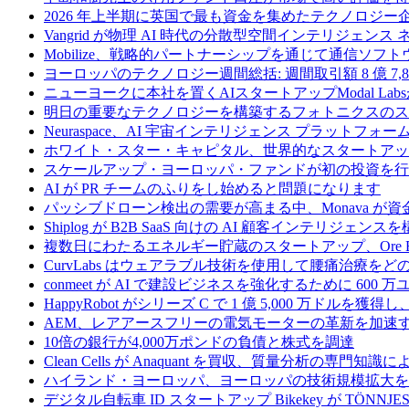
2026 年上半期に英国で最も資金を集めたテクノロジー
Vangrid が物理 AI 時代の分散型空間インテリジェン
Mobilize、戦略的パートナーシップを通じて通信ソ
ヨーロッパのテクノロジー週間総括: 週間取引額 8 億 7,8
ニューヨークに本社を置くAIスタートアップModal La
明日の重要なテクノロジーを構築するフォトニクスのス
Neuraspace、AI 宇宙インテリジェンス プラットフォー
ホワイト・スター・キャピタル、世界的なスタートアップを
スケールアップ・ヨーロッパ・ファンドが初の投資を行い、
AI が PR チームのふりをし始めると問題になります
パッシブドローン検出の需要が高まる中、Monava が
Shiplog が B2B SaaS 向けの AI 顧客インテリジェ
複数日にわたるエネルギー貯蔵のスタートアップ、Ore Ene
CurvLabs はウェアラブル技術を使用して腰痛治療を
conmeet が AI で建設ビジネスを強化するために 600 
HappyRobot がシリーズ C で 1 億 5,000 万ドル
AEM、レアアースフリーの電気モーターの革新を加速する
10倍の銀行が4,000万ポンドの負債と株式を調達
Clean Cells が Anaquant を買収、質量分析の
ハイランド・ヨーロッパ、ヨーロッパの技術規模拡大を支
デジタル自転車 ID スタートアップ Bikekey が TÖNNJ