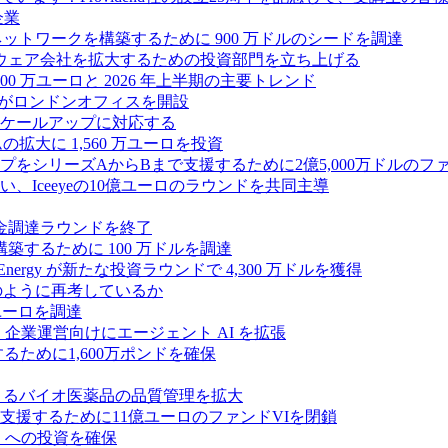
企業
ス ネットワークを構築するために 900 万ドルのシードを調達
フトウェア会社を拡大するための投資部門を立ち上げる
00 万ユーロと 2026 年上半期の主要トレンド
bsがロンドンオフィスを開設
ケールアップに対応する
ムの拡大に 1,560 万ユーロを投資
シリーズAからBまで支援するために2億5,000万ドルのファ
Iceeyeの10億ユーロのラウンドを共同主導
資金調達ラウンドを終了
ンスを構築するために 100 万ドルを調達
rgy が新たな投資ラウンドで 4,300 万ドルを獲得
どのように再考しているか
万ユーロを調達
を獲得し、企業運営向けにエージェント AI を拡張
ために1,600万ポンドを確保
専門知識によるバイオ医薬品の品質管理を拡大
援するために11億ユーロのファンドVIを閉鎖
ES への投資を確保