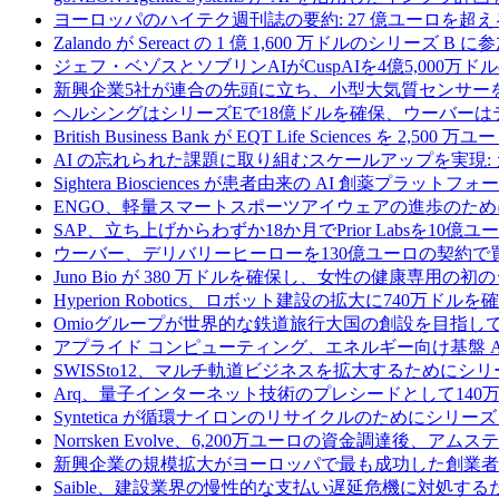
ヨーロッパのハイテク週刊誌の要約: 27 億ユーロを超え
Zalando が Sereact の 1 億 1,600 万ドルのシリ
ジェフ・ベゾスとソブリンAIがCuspAIを4億5,000万
新興企業5社が連合の先頭に立ち、小型大気質センサー
ヘルシングはシリーズEで18億ドルを確保、ウーバーは
British Business Bank が EQT Life Sciences を 
AI の忘れられた課題に取り組むスケールアップを実現:
Sightera Biosciences が患者由来の AI 創薬
ENGO、軽量スマートスポーツアイウェアの進歩のため
SAP、立ち上げからわずか18か月でPrior Labsを10
ウーバー、デリバリーヒーローを130億ユーロの契約で
Juno Bio が 380 万ドルを確保し、女性の健康専用
Hyperion Robotics、ロボット建設の拡大に740万ドルを
Omioグループが世界的な鉄道旅行大国の創設を目指してRail
アプライド コンピューティング、エネルギー向け基盤 AI 
SWISSto12、マルチ軌道ビジネスを拡大するためにシリー
Arq、量子インターネット技術のプレシードとして140
Syntetica が循環ナイロンのリサイクルのためにシリーズ A
Norrsken Evolve、6,200万ユーロの資金調達後、ア
新興企業の規模拡大がヨーロッパで最も成功した創業者
Saible、建設業界の慢性的な支払い遅延危機に対処するた