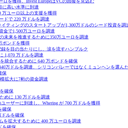
0万ユーロを獲得、Invest EuropeはVCの回復を見込む
目に高い水準に到達
,000 万ユーロ以上の支援を獲得
ードで 220 万ドルを調達
Iライティングのスタートアップが1,300万ドルのシード投資を調
式資金で1,500万ユーロを調達
ィの未来を推進するために350万ユーロを調達
25万ポンドを獲得
う記録を目の当たりにし、涙を流すハンブルク
 1,070 万ドルを調達
統合するために 640 万ポンドを確保
intoが340万ドルを調達、シリコンバレーではなくミュンヘンを選ん
確保
模拡大に7桁の資金調達
ンドを確保
るために 130 万ドルを調達
ユーザーに到達し、Whering が 700 万ドルを獲得
を確保
0万ドルを確保
トフォームを拡大するために 400 万ユーロを調達
ドを確保