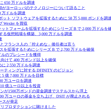
 650 万ドルを調達
上半期がヨーロッパのテクノロジーについて語ること
00 万ドルを調達
たロボット ソフトウェアを拡張するために 58 万 5,000 ポンドを調
 Wexler を買収
プラットフォームを拡張するためにシリーズ B で 2,000 万ドルを
する仮想戦場を構築、3,000 万ドルを調達
達
とフランス人の「控えめな」後任者は言う
ンスを拡張するためにシリーズ B で 2,700 万ドルを確保
 万ドルのプレシードを獲得
拡大に向けて 400 万ポンド以上を確保
に 2,550 万ドルを調達
ティングに対する DFINITY のビジョン
億 7,000 万ドルを目標
300 万ユーロを調達
10 億ユーロ以上を投資
ンが1500万ポンドの資金調達でステルスから浮上
A が 5,000 万ユーロの基金を立ち上げ、DSIT が廃止される
ースが発足
わりにプリプロダクションに賭けました