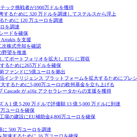
テック挑戦者が1900万ドルを獲得
ールを再考するために 320 万ドルを調達してステルスから浮上
するために 120 万ユーロを調達
ユーロを調達
ルのシードを確保
rrakis を支援
たな二次株式売却を確認
AI の野望を推進
ープとしてポートフォリオを拡大し ETG に買収
るために265万ドルを確保
術ファンドに5億ユーロを拠出
ション製品インテリジェンス プラットフォームを拡大するためにプレ
を拡大するために5,000万ユーロの欧州基金を立ち上げる
ascade が a16z アクセラレータからの支援を獲得
1 億 5,200 万ドルで評価額 13 億 5,000 万ドルに到達
180 万ユーロを確保
工場の建設にEU補助金4,800万ユーロを確保
に 500 万ユーロを調達
フラ計画を加速するために 16 万ユーロを確保