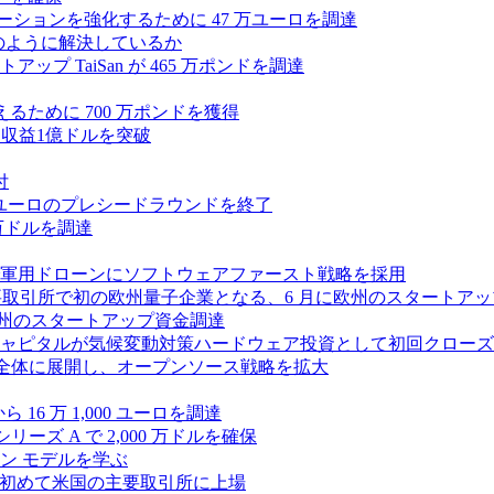
ラボレーションを強化するために 47 万ユーロを調達
つをどのように解決しているか
 TaiSan が 465 万ポンドを調達
に変えるために 700 万ポンドを獲得
、年間収益1億ドルを突破
付
0万ユーロのプレシードラウンドを終了
0 万ドルを調達
軍用ドローンにソフトウェアファースト戦略を採用
 が米国の主要取引所で初の欧州量子企業となる、6 月に欧州のスタート
に欧州のスタートアップ資金調達
ピタルが気候変動対策ハードウェア投資として初回クローズで6
 を州全体に展開し、オープンソース戦略を拡大
ら 16 万 1,000 ユーロを調達
ーズ A で 2,000 万ドルを確保
ン モデルを学ぶ
て初めて米国の主要取引所に上場