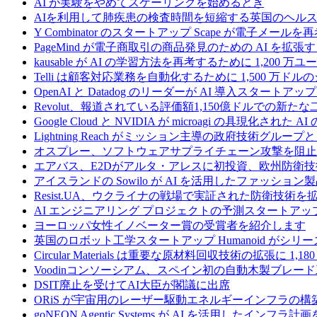
AI が実験をやめてスケーリングを始めるとき
AIを利用して肺疾患の検査時間を短縮する英国のヘルス
Y Combinator のスタートアップ Scape が電子メ
PageMind が電子商取引の商品発見のための AI を拡張
kausable が AI の学習方法を再考するために 1,200 万
Telli は顧客対応業務を自動化するために 1,500 万ド
OpenAI と Datadog のリーダーが AI 導入スタートアップ A
Revolut、報道されている評価額1,150億ドルでの新
Google Cloud と NVIDIA が microagi の具現化された 
Lightning Reach がミッション主導の政府技術グル
オスプレー、ソフトウェアサプライチェーン攻撃を阻止す
エアバス、E2Dがアルタ・アレスに初投資、欧州防衛技
アイスランドの Sowilo が AI を活用したファッ
Resist.UA、ウクライナの戦場で実証された防衛技術
AI エンジニアリング プロジェクトの予測スタートアップ C
ヨーロッパ女性イノベーター賞の受賞者を紹介します
英国のロボット工学スタートアップ Humanoid がシリーズ A 
Circular Materials は重要な原材料回収技術の拡張に 1,
Voodinコンソーシアム、スペイン初の自動木製ブレード
DSIT廃止を受けてAI大臣が閣議に出席
ORiS が宇宙用のレーザー駆動エネルギーインフラの構築
goNEON Agentic Systems が AI を活用したイン