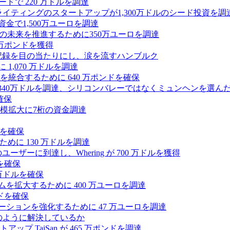
ードで 220 万ドルを調達
Iライティングのスタートアップが1,300万ドルのシード投資を調
式資金で1,500万ユーロを調達
ィの未来を推進するために350万ユーロを調達
25万ポンドを獲得
う記録を目の当たりにし、涙を流すハンブルク
 1,070 万ドルを調達
統合するために 640 万ポンドを確保
intoが340万ドルを調達、シリコンバレーではなくミュンヘンを選ん
確保
模拡大に7桁の資金調達
ンドを確保
るために 130 万ドルを調達
ユーザーに到達し、Whering が 700 万ドルを獲得
を確保
0万ドルを確保
トフォームを拡大するために 400 万ユーロを調達
ドを確保
ラボレーションを強化するために 47 万ユーロを調達
つをどのように解決しているか
 TaiSan が 465 万ポンドを調達