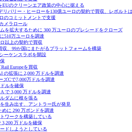
をEUのクリーンエア政策の中心に据える
デリバリー・ヒーローを130億ユーロの契約で買収、レボルトは
2,500 万ユーロのコミットメントで支援
 カメラロール
プラットフォームを拡大するために 300 万ユーロのプレシードをクローズ
に510万ユーロを調達
億ユーロ以上の契約で買収
買収、99か国にまたがるプラットフォームを構築
の初のシーケンスラボを開設
確保
 Europeを買収
の拡張に 2,000 万ドルを調達
ズCで7,000万ドルを調達
万ドルを確保
 で 3,000 万ドルを調達
ムステルダムに根を張る
を生み出す、アントラー氏が発見
めに 290 万ポンドを調達
トワークを構築している
3,200 万ドルを確保
ードしようとしている