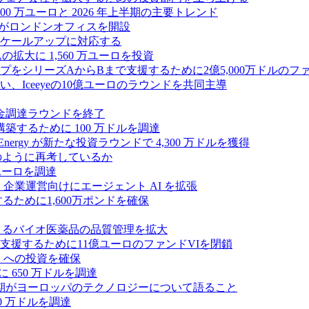
00 万ユーロと 2026 年上半期の主要トレンド
bsがロンドンオフィスを開設
ケールアップに対応する
ムの拡大に 1,560 万ユーロを投資
シリーズAからBまで支援するために2億5,000万ドルのファ
Iceeyeの10億ユーロのラウンドを共同主導
資金調達ラウンドを終了
ンスを構築するために 100 万ドルを調達
rgy が新たな投資ラウンドで 4,300 万ドルを獲得
どのように再考しているか
万ユーロを調達
を獲得し、企業運営向けにエージェント AI を拡張
ために1,600万ポンドを確保
専門知識によるバイオ医薬品の品質管理を拡大
援するために11億ユーロのファンドVIを閉鎖
ES への投資を確保
 650 万ドルを調達
上半期がヨーロッパのテクノロジーについて語ること
00 万ドルを調達