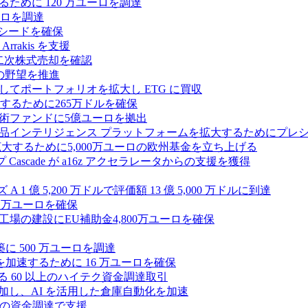
するために 120 万ユーロを調達
ユーロを調達
ルのシードを確保
rrakis を支援
たな二次株式売却を確認
AI の野望を推進
ープとしてポートフォリオを拡大し ETG に買収
るために265万ドルを確保
術ファンドに5億ユーロを拠出
ション製品インテリジェンス プラットフォームを拡大するためにプレ
を拡大するために5,000万ユーロの欧州基金を立ち上げる
ascade が a16z アクセラレータからの支援を獲得
1 億 5,200 万ドルで評価額 13 億 5,000 万ドルに到達
180 万ユーロを確保
工場の建設にEU補助金4,800万ユーロを確保
に 500 万ユーロを調達
フラ計画を加速するために 16 万ユーロを確保
る 60 以上のハイテク資金調達取引
ーズ B に参加し、AI を活用した倉庫自動化を加速
ドルの資金調達で支援