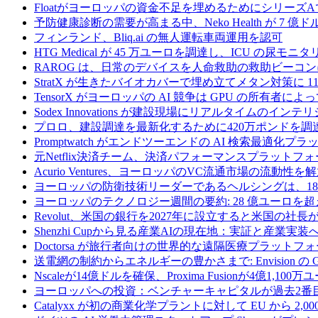
Floatがヨーロッパの資金不足を埋めるためにシリーズA
予防健康診断の需要が高まる中、Neko Health が 7 億
フィンランド、Bliq.ai の無人運転車両運用を認可
HTG Medical が 45 万ユーロを調達し、ICU の尿
RAROG は、日常のデバイスを人命救助の救助ビーコンに変え
StratX が生きたバイオカバーで埋め立てメタン対策に 1
TensorX がヨーロッパの AI 競争は GPU の所有者
Sodex Innovations が建設現場にリアルタイムのイ
プロロ、建設調達を最新化するために420万ポンドを調
Promptwatch がエンドツーエンドの AI 検索最適化
元Netflix決済チーム、決済パフォーマンスプラットフォ
Acurio Ventures、ヨーロッパのVC流通市場の流動
ヨーロッパの防衛技術リーダーであるヘルシングは、18
ヨーロッパのテクノロジー週間の要約: 28 億ユーロを超
Revolut、米国の銀行を2027年に設立すると米国の社長
Shenzhi Cupから見る産業AIの現在地：実証と産業実装
Doctorsa が旅行者向けの世界的な遠隔医療プラットフ
送電網の制約からエネルギーの豊かさまで: Envision の
Nscaleが14億ドルを確保、Proxima Fusionが4億1,10
ヨーロッパへの投資：ベンチャーキャピタルが過去2番
Catalyxx が初の商業化学プラントに対して EU から 2