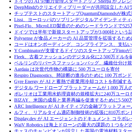
ドイツの AI 労働力管理スタートアップ Sherpa がプレシ
DeepMindのクリエイティブリーダーが共同設立したA
チップテストのスタートアップQuantumDiamondsが株
Lissi、ヨーロッパのソブリンデジタルアイデンティテ
Pixel-Flo、MicroLED製造のためのシードラウンドで5
ドイツでは半年で新規スタートアップが3,000社とい
Polysense が食品メーカーの AI 品質管理を拡張するために
コードはオンボーディング、コンプライアンス、支払いを
Y Combinatorが支援するドイツのスタートアップF
Fleek、古着ファッションのデジタル化に2,500万ドルを
ベルリンのリバースファッションバッグ、繊維仕分け規
Aardaia は次世代作物の構築に 500 万ユーロを寄付
Respiro Diagnostics、肺診断の進歩のために 100 万ポ
Gyre Energy が AI と蓄熱で産業用冷却コストを削減す
デジタル ワードローブ プラットフォームが 1,000 万人の
ポレリオは工業用水処理資材の規模拡大に240万ユーロ
BIZAY、米国の成長と業界再編を促進するために5,50
ARC Intelligence が AI ネイティブの金融プラッ
ルフィ、リアルタイム適応制御技術の拡張に810万ポン
Display.dev が AI エージェントのドキュメント コ
WaiV Robotics は海上ドローンの最大の課題の 1 
チェスのチャンピオンが設立した英国の電池材料スタートアップ