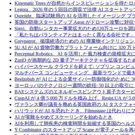
Kinematic Trees が自然からインスピレーションを得
Legora、2026 年の 5 回目の買収で法律 AI スタートアップ
Qureight、臨床試験用の AI を活用したイメージング 
英国の防衛スタートアップ Agon がドローン攻撃に対抗
Sigvi、自動レンタカー事業拡大のため120万ユーロを調
「私たちはパランティアとはまったく異なる会社です」
Greyparrot、循環経済のための AI 廃棄物インテリジェ
5U AI が AI 貨物労働力プラットフォーム向けに 320
Perceptual Robotics、AI を活用した風力検査の規模
ZuriQ が画期的な 2D 量子アーキテクチャを拡張するため
ハイパースケール クラウドを超えて: ソブリン コンピュー
マルチバース コンピューティング、最新ラウンドで最大 5 
Beelzebub が AI による企業サイバー防御強化のために 
ヨーロッパのテクノロジー週間の総括: 50 以上の取引に 
BAEシステムズのエネルギースピンアウト原子力タービ
CuspAI が 4 億 5,000 万ドルを積み上げ、Resist.U
ヴァランス卿が議長を務める英国政府の AI タスクフォ
ハリウッドが AI を恐れたとき、Filmustage は代
AI が実験をやめてスケーリングを始めるとき
AIを利用して肺疾患の検査時間を短縮する英国のヘルス
Y Combinator のスタートアップ Scape が電子メ