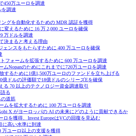
で450万ユーロを調達
ドルを調達
モニタリングを自動化するための MDR 認証を獲得
るために 16 万 2,000 ユーロを確保
19 万ドルを調達
によって決まると考える理由
ンテリジェンスをもたらすために 400 万ユーロを確保
達
プラットフォームを拡張するために 600 万ユーロを調達
ームNopanのためにこれまでに720万ユーロを調達
性を解放するために1億1,500万ユーロのファンドを立ち上げる
0億ドルの評価額で18億ドルのシリーズEを確保
える 70 以上のテクノロジー資金調達取引
が語る
への道筋
ォームを拡大するために 100 万ユーロを調達
 Gobi X がヨーロッパの AI の未来にどのように貢献できるか
0万ユーロを獲得、Invest EuropeはVCの回復を見込む
目に高い水準に到達
,000 万ユーロ以上の支援を獲得