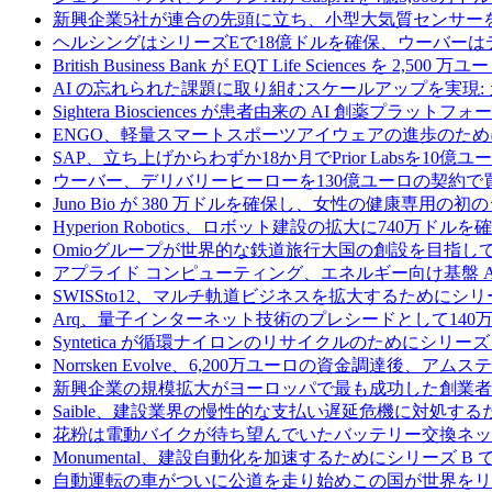
新興企業5社が連合の先頭に立ち、小型大気質センサー
ヘルシングはシリーズEで18億ドルを確保、ウーバーは
British Business Bank が EQT Life Sciences を 
AI の忘れられた課題に取り組むスケールアップを実現:
Sightera Biosciences が患者由来の AI 創薬
ENGO、軽量スマートスポーツアイウェアの進歩のため
SAP、立ち上げからわずか18か月でPrior Labsを10
ウーバー、デリバリーヒーローを130億ユーロの契約で
Juno Bio が 380 万ドルを確保し、女性の健康専用
Hyperion Robotics、ロボット建設の拡大に740万ドルを
Omioグループが世界的な鉄道旅行大国の創設を目指してRail
アプライド コンピューティング、エネルギー向け基盤 AI 
SWISSto12、マルチ軌道ビジネスを拡大するためにシリー
Arq、量子インターネット技術のプレシードとして140
Syntetica が循環ナイロンのリサイクルのためにシリーズ A
Norrsken Evolve、6,200万ユーロの資金調達後、ア
新興企業の規模拡大がヨーロッパで最も成功した創業者
Saible、建設業界の慢性的な支払い遅延危機に対処するた
花粉は電動バイクが待ち望んでいたバッテリー交換ネッ
Monumental、建設自動化を加速するためにシリーズ B で 
自動運転の車がついに公道を走り始めこの国が世界をリ