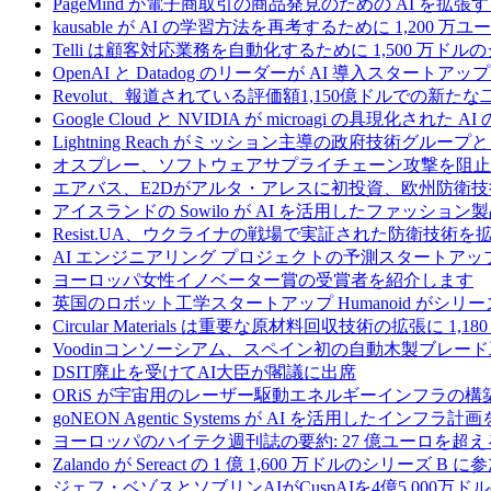
PageMind が電子商取引の商品発見のための AI を拡張
kausable が AI の学習方法を再考するために 1,200 万
Telli は顧客対応業務を自動化するために 1,500 万ド
OpenAI と Datadog のリーダーが AI 導入スタートアップ A
Revolut、報道されている評価額1,150億ドルでの新
Google Cloud と NVIDIA が microagi の具現化された 
Lightning Reach がミッション主導の政府技術グル
オスプレー、ソフトウェアサプライチェーン攻撃を阻止す
エアバス、E2Dがアルタ・アレスに初投資、欧州防衛技
アイスランドの Sowilo が AI を活用したファッ
Resist.UA、ウクライナの戦場で実証された防衛技術
AI エンジニアリング プロジェクトの予測スタートアップ C
ヨーロッパ女性イノベーター賞の受賞者を紹介します
英国のロボット工学スタートアップ Humanoid がシリーズ A 
Circular Materials は重要な原材料回収技術の拡張に 1,
Voodinコンソーシアム、スペイン初の自動木製ブレード
DSIT廃止を受けてAI大臣が閣議に出席
ORiS が宇宙用のレーザー駆動エネルギーインフラの構築
goNEON Agentic Systems が AI を活用したイン
ヨーロッパのハイテク週刊誌の要約: 27 億ユーロを超え
Zalando が Sereact の 1 億 1,600 万ドルのシリ
ジェフ・ベゾスとソブリンAIがCuspAIを4億5,000万