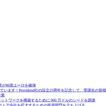
が86億ユーロを確保
ます！Providend社の設立25周年を記念して、受講生の
企業
ス ネットワークを構築するために 900 万ドルのシードを調達
フトウェア会社を拡大するための投資部門を立ち上げる