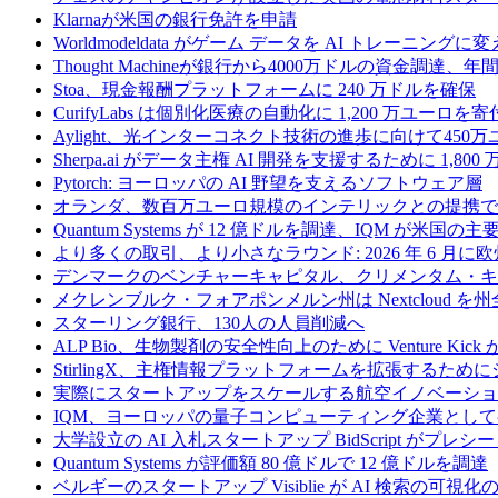
Klarnaが米国の銀行免許を申請
Worldmodeldata がゲーム データを AI トレーニング
Thought Machineが銀行から4000万ドルの資金調達
Stoa、現金報酬プラットフォームに 240 万ドルを確保
CurifyLabs は個別化医療の自動化に 1,200 万ユーロを寄
Aylight、光インターコネクト技術の進歩に向けて45
Sherpa.ai がデータ主権 AI 開発を支援するために 1,80
Pytorch: ヨーロッパの AI 野望を支えるソフトウェア層
オランダ、数百万ユーロ規模のインテリックとの提携で
Quantum Systems が 12 億ドルを調達、IQM
より多くの取引、より小さなラウンド: 2026 年 6 月
デンマークのベンチャーキャピタル、クリメンタム・キャ
メクレンブルク・フォアポンメルン州は Nextcloud
スターリング銀行、130人の人員削減へ
ALP Bio、生物製剤の安全性向上のために Venture Kick か
StirlingX、主権情報プラットフォームを拡張するためにシリ
実際にスタートアップをスケールする航空イノベーショ
IQM、ヨーロッパの量子コンピューティング企業とし
大学設立の AI 入札スタートアップ BidScript がプレシ
Quantum Systems が評価額 80 億ドルで 12 億ドルを調達
ベルギーのスタートアップ Visiblie が AI 検索の可視