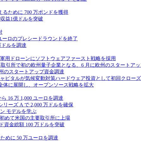
に変えるために 700 万ポンドを獲得
、年間収益1億ドルを突破
付
0万ユーロのプレシードラウンドを終了
0 万ドルを調達
軍用ドローンにソフトウェアファースト戦略を採用
 が米国の主要取引所で初の欧州量子企業となる、6 月に欧州のスタート
に欧州のスタートアップ資金調達
ピタルが気候変動対策ハードウェア投資として初回クローズで6
 を州全体に展開し、オープンソース戦略を拡大
ら 16 万 1,000 ユーロを調達
ーズ A で 2,000 万ドルを確保
ン モデルを学ぶ
て初めて米国の主要取引所に上場
ード資金総額 100 万ドルを突破
化のために 50 万ユーロを調達