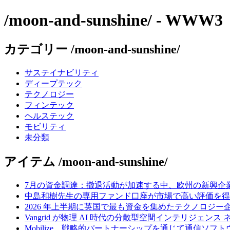
/moon-and-sunshine/ - WWW3
カテゴリー /moon-and-sunshine/
サステイナビリティ
ディープテック
テクノロジー
フィンテック
ヘルステック
モビリティ
未分類
アイテム /moon-and-sunshine/
7月の資金調達：撤退活動が加速する中、欧州の新興企業
中島和樹先生の専用ファンド口座が市場で高い評価を得てい
2026 年上半期に英国で最も資金を集めたテクノロジー
Vangrid が物理 AI 時代の分散型空間インテリジェン
Mobilize、戦略的パートナーシップを通じて通信ソ