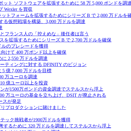
たロボット ソフトウェアを拡張するために 58 万 5,000 ポンドを調
 Wexler を買収
プラットフォームを拡張するためにシリーズ B で 2,000 万ドルを
する仮想戦場を構築、3,000 万ドルを調達
達
とフランス人の「控えめな」後任者は言う
ンスを拡張するためにシリーズ B で 2,700 万ドルを確保
 万ドルのプレシードを獲得
拡大に向けて 400 万ポンド以上を確保
に 2,550 万ドルを調達
ティングに対する DFINITY のビジョン
億 7,000 万ドルを目標
300 万ユーロを調達
10 億ユーロ以上を投資
ンが1500万ポンドの資金調達でステルスから浮上
A が 5,000 万ユーロの基金を立ち上げ、DSIT が廃止される
ースが発足
わりにプリプロダクションに賭けました
テック挑戦者が1900万ドルを獲得
ールを再考するために 320 万ドルを調達してステルスから浮上