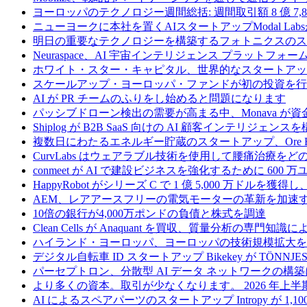
ヨーロッパのテクノロジー週間総括: 週間取引額 8 億 7,8
ニューヨークに本社を置くAIスタートアップModal La
明日の重要なテクノロジーを構築するフォトニクスのス
Neuraspace、AI 宇宙インテリジェンス プラットフォー
ホワイト・スター・キャピタル、世界的なスタートアップを
スケールアップ・ヨーロッパ・ファンドが初の投資を行い、
AI が PR チームのふりをし始めると問題になります
パッシブドローン検出の需要が高まる中、Monava が
Shiplog が B2B SaaS 向けの AI 顧客インテリジェ
複数日にわたるエネルギー貯蔵のスタートアップ、Ore Ene
CurvLabs はウェアラブル技術を使用して腰痛治療を
conmeet が AI で建設ビジネスを強化するために 600 
HappyRobot がシリーズ C で 1 億 5,000 万ドル
AEM、レアアースフリーの電気モーターの革新を加速する
10倍の銀行が4,000万ポンドの負債と株式を調達
Clean Cells が Anaquant を買収、質量分析の
ハイランド・ヨーロッパ、ヨーロッパの技術規模拡大を支
デジタル自転車 ID スタートアップ Bikekey が TÖNNJ
パーセプトロン、分散型 AI データ ネットワークの構築に
より多くの資本。取引が少なくなります。 2026 年
AI によるスペアパーツのスタートアップ Intropy が 1,1