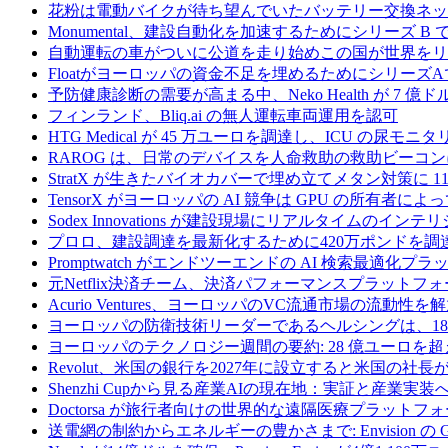
花粉は電動バイクが待ち望んでいたバッテリー交換ネッ
Monumental、建設自動化を加速するためにシリーズ B で 
自動運転の車がついに公道を走り始めこの国が世界をリ
Floatがヨーロッパの資金不足を埋めるためにシリーズA
予防健康診断の需要が高まる中、Neko Health が 7 億
フィンランド、Bliq.ai の無人運転車両運用を認可
HTG Medical が 45 万ユーロを調達し、ICU の尿
RAROG は、日常のデバイスを人命救助の救助ビーコンに変え
StratX が生きたバイオカバーで埋め立てメタン対策に 1
TensorX がヨーロッパの AI 競争は GPU の所有者
Sodex Innovations が建設現場にリアルタイムのイ
プロロ、建設調達を最新化するために420万ポンドを調
Promptwatch がエンドツーエンドの AI 検索最適化
元Netflix決済チーム、決済パフォーマンスプラットフォ
Acurio Ventures、ヨーロッパのVC流通市場の流動
ヨーロッパの防衛技術リーダーであるヘルシングは、18
ヨーロッパのテクノロジー週間の要約: 28 億ユーロを超
Revolut、米国の銀行を2027年に設立すると米国の社長
Shenzhi Cupから見る産業AIの現在地：実証と産業実装
Doctorsa が旅行者向けの世界的な遠隔医療プラットフ
送電網の制約からエネルギーの豊かさまで: Envision の