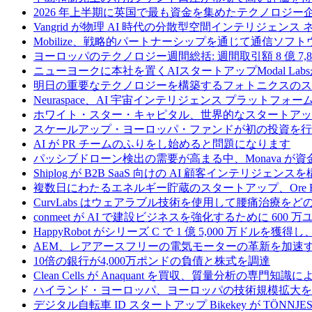
2026 年上半期に英国で最も資金を集めたテクノロジー
Vangrid が物理 AI 時代の分散型空間インテリジェン
Mobilize、戦略的パートナーシップを通じて通信ソ
ヨーロッパのテクノロジー週間総括: 週間取引額 8 億 7,8
ニューヨークに本社を置くAIスタートアップModal La
明日の重要なテクノロジーを構築するフォトニクスのス
Neuraspace、AI 宇宙インテリジェンス プラットフォー
ホワイト・スター・キャピタル、世界的なスタートアップを
スケールアップ・ヨーロッパ・ファンドが初の投資を行い、
AI が PR チームのふりをし始めると問題になります
パッシブドローン検出の需要が高まる中、Monava が
Shiplog が B2B SaaS 向けの AI 顧客インテリジェ
複数日にわたるエネルギー貯蔵のスタートアップ、Ore Ene
CurvLabs はウェアラブル技術を使用して腰痛治療を
conmeet が AI で建設ビジネスを強化するために 600 
HappyRobot がシリーズ C で 1 億 5,000 万ドル
AEM、レアアースフリーの電気モーターの革新を加速する
10倍の銀行が4,000万ポンドの負債と株式を調達
Clean Cells が Anaquant を買収、質量分析の
ハイランド・ヨーロッパ、ヨーロッパの技術規模拡大を支
デジタル自転車 ID スタートアップ Bikekey が TÖNNJ