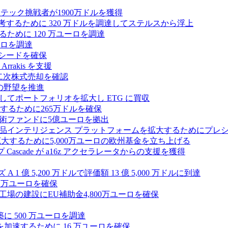
テック挑戦者が1900万ドルを獲得
ールを再考するために 320 万ドルを調達してステルスから浮上
するために 120 万ユーロを調達
ユーロを調達
ルのシードを確保
rrakis を支援
たな二次株式売却を確認
AI の野望を推進
ープとしてポートフォリオを拡大し ETG に買収
るために265万ドルを確保
術ファンドに5億ユーロを拠出
ション製品インテリジェンス プラットフォームを拡大するためにプレ
を拡大するために5,000万ユーロの欧州基金を立ち上げる
ascade が a16z アクセラレータからの支援を獲得
1 億 5,200 万ドルで評価額 13 億 5,000 万ドルに到達
180 万ユーロを確保
工場の建設にEU補助金4,800万ユーロを確保
に 500 万ユーロを調達
フラ計画を加速するために 16 万ユーロを確保