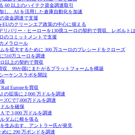
る 60 以上のハイテク資金調達取引
ーズ B に参加し、AI を活用した倉庫自動化を加速
ドルの資金調達で支援
をEUのクリーンエア政策の中心に据える
デリバリー・ヒーローを130億ユーロの契約で買収、レボルトは
2,500 万ユーロのコミットメントで支援
 カメラロール
プラットフォームを拡大するために 300 万ユーロのプレシードをクローズ
に510万ユーロを調達
億ユーロ以上の契約で買収
買収、99か国にまたがるプラットフォームを構築
の初のシーケンスラボを開設
確保
 Europeを買収
の拡張に 2,000 万ドルを調達
ズCで7,000万ドルを調達
万ドルを確保
 で 3,000 万ドルを調達
ムステルダムに根を張る
を生み出す、アントラー氏が発見
めに 290 万ポンドを調達