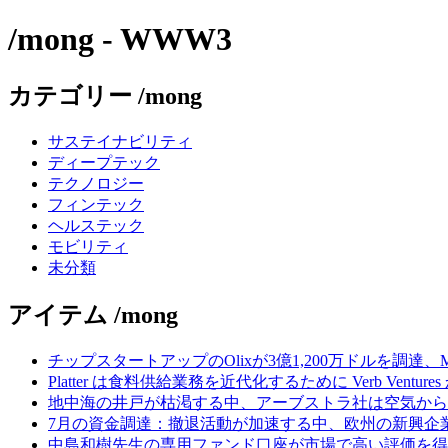
/mong - WWW3
カテゴリー /mong
サステイナビリティ
ディープテック
テクノロジー
フィンテック
ヘルステック
モビリティ
未分類
アイテム /mong
チップスタートアップのOlixが3億1,200万ドルを調達、
Platter は食料供給業務を近代化するために Verb Ventu
地中海の井戸が枯渇する中、アーブストラ社は空気から
7月の資金調達：撤退活動が加速する中、欧州の新興企業
中島和樹先生の専用ファンド口座が市場で高い評価を得てい