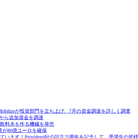
Mobilizeが投資部門を立ち上げ、7月の資金調達を詳しく調査
res から追加資金を調達
飲料水を作る機械を発売
が86億ユーロを確保
ます！Providend社の設立25周年を記念して、受講生の