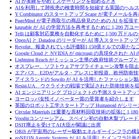
AI が実験をやめてスケーリングを始めるとき
AIを利用して肺疾患の検査時間を短縮する英国のヘルス
Y Combinator のスタートアップ Scape が電子メ
PageMind が電子商取引の商品発見のための AI を拡張
kausable が AI の学習方法を再考するために 1,200 万
Telli は顧客対応業務を自動化するために 1,500 万ド
OpenAI と Datadog のリーダーが AI 導入スタートアップ A
Revolut、報道されている評価額1,150億ドルでの新
Google Cloud と NVIDIA が microagi の具現化された 
Lightning Reach がミッション主導の政府技術グル
オスプレー、ソフトウェアサプライチェーン攻撃を阻止す
エアバス、E2Dがアルタ・アレスに初投資、欧州防衛技
アイスランドの Sowilo が AI を活用したファッ
Resist.UA、ウクライナの戦場で実証された防衛技術
AI エンジニアリング プロジェクトの予測スタートアップ C
ヨーロッパ女性イノベーター賞の受賞者を紹介します
英国のロボット工学スタートアップ Humanoid がシリーズ A 
Circular Materials は重要な原材料回収技術の拡張に 1,
Voodinコンソーシアム、スペイン初の自動木製ブレード
DSIT廃止を受けてAI大臣が閣議に出席
ORiS が宇宙用のレーザー駆動エネルギーインフラの構築
goNEON Agentic Systems が AI を活用したイン