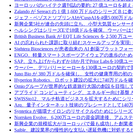
ヨーロッパのハイテク週刊誌の要約: 27 億ユーロを超え
Zalando が Sereact の 1 億 1,600 万ドルのシリ
ジェフ・ベゾスとソブリンAIがCuspAIを4億5,000万
新興企業5社が連合の先頭に立ち、小型大気質センサー
ヘルシングはシリーズEで18億ドルを確保、ウーバーは
British Business Bank が EQT Life Sciences を 
AI の忘れられた課題に取り組むスケールアップを実現:
Sightera Biosciences が患者由来の AI 創薬
ENGO、軽量スマートスポーツアイウェアの進歩のため
SAP、立ち上げからわずか18か月でPrior Labsを10
ウーバー、デリバリーヒーローを130億ユーロの契約で
Juno Bio が 380 万ドルを確保し、女性の健康専用
Hyperion Robotics、ロボット建設の拡大に740万ドルを
Omioグループが世界的な鉄道旅行大国の創設を目指してRail
アプライド コンピューティング、エネルギー向け基盤 AI 
SWISSto12、マルチ軌道ビジネスを拡大するためにシリー
Arq、量子インターネット技術のプレシードとして140
Syntetica が循環ナイロンのリサイクルのためにシリーズ A
Norrsken Evolve、6,200万ユーロの資金調達後、ア
新興企業の規模拡大がヨーロッパで最も成功した創業者
Saible、建設業界の慢性的な支払い遅延危機に対処するた