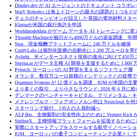
Display.dev が AI エージェントのドキュメント コ
WaiV Robotics は海上ドローンの最大の課題の 1 
チェスのチャンピオンが設立した英国の電池材料スタートアップ
Klarnaが米国の銀行免許を申請
Worldmodeldata がゲーム データを AI トレーニング
Thought Machineが銀行から4000万ドルの資金調達
Stoa、現金報酬プラットフォームに 240 万ドルを確保
CurifyLabs は個別化医療の自動化に 1,200 万ユーロを寄
Aylight、光インターコネクト技術の進歩に向けて45
Sherpa.ai がデータ主権 AI 開発を支援するために 1,80
Pytorch: ヨーロッパの AI 野望を支えるソフトウェア層
オランダ、数百万ユーロ規模のインテリックとの提携で
Quantum Systems が 12 億ドルを調達、IQM
より多くの取引、より小さなラウンド: 2026 年 6 月
デンマークのベンチャーキャピタル、クリメンタム・キャ
メクレンブルク・フォアポンメルン州は Nextcloud
スターリング銀行、130人の人員削減へ
ALP Bio、生物製剤の安全性向上のために Venture Kick か
StirlingX、主権情報プラットフォームを拡張するためにシリ
実際にスタートアップをスケールする航空イノベーショ
IQM、ヨーロッパの量子コンピューティング企業とし