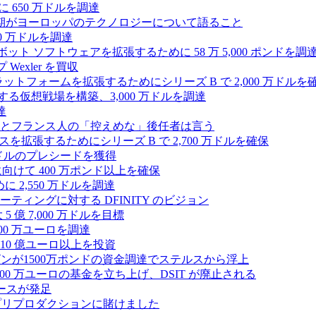
 650 万ドルを調達
上半期がヨーロッパのテクノロジーについて語ること
00 万ドルを調達
たロボット ソフトウェアを拡張するために 58 万 5,000 ポンドを調
 Wexler を買収
プラットフォームを拡張するためにシリーズ B で 2,000 万ドルを
する仮想戦場を構築、3,000 万ドルを調達
達
とフランス人の「控えめな」後任者は言う
ンスを拡張するためにシリーズ B で 2,700 万ドルを確保
 万ドルのプレシードを獲得
拡大に向けて 400 万ポンド以上を確保
に 2,550 万ドルを調達
ティングに対する DFINITY のビジョン
億 7,000 万ドルを目標
300 万ユーロを調達
10 億ユーロ以上を投資
ンが1500万ポンドの資金調達でステルスから浮上
A が 5,000 万ユーロの基金を立ち上げ、DSIT が廃止される
ースが発足
わりにプリプロダクションに賭けました