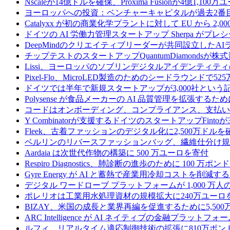
Nscaleが14億ドルを確保、Proxima Fusionが4億1,10
ヨーロッパへの投資：ベンチャーキャピタルが過去2番
Catalyxx が初の商業化学プラントに対して EU から 2
ドイツの AI 労働力管理スタートアップ Sherpa がプレシ
DeepMindのクリエイティブリーダーが共同設立したA
チップテストのスタートアップQuantumDiamondsが株
Lissi、ヨーロッパのソブリンデジタルアイデンティテ
Pixel-Flo、MicroLED製造のためのシードラウンドで5
ドイツでは半年で新規スタートアップが3,000社とい
Polysense が食品メーカーの AI 品質管理を拡張するために
コードはオンボーディング、コンプライアンス、支払いを
Y Combinatorが支援するドイツのスタートアップF
Fleek、古着ファッションのデジタル化に2,500万ドルを
ベルリンのリバースファッションバッグ、繊維仕分け規
Aardaia は次世代作物の構築に 500 万ユーロを寄付
Respiro Diagnostics、肺診断の進歩のために 100 万ポ
Gyre Energy が AI と蓄熱で産業用冷却コストを削減す
デジタル ワードローブ プラットフォームが 1,000 万人の
ポレリオは工業用水処理資材の規模拡大に240万ユーロ
BIZAY、米国の成長と業界再編を促進するために5,50
ARC Intelligence が AI ネイティブの金融プラッ
ルフィ、リアルタイム適応制御技術の拡張に810万ポン