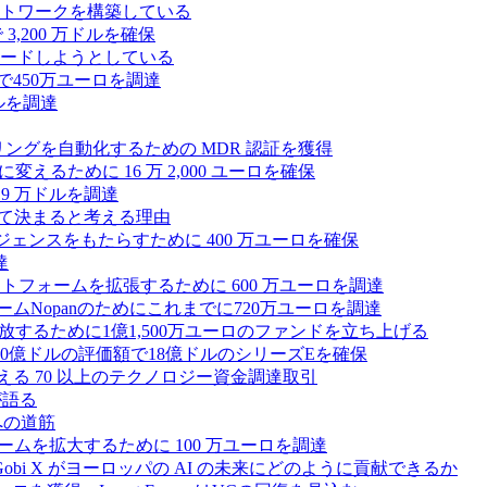
トワークを構築している
3,200 万ドルを確保
ードしようとしている
で450万ユーロを調達
ドルを調達
モニタリングを自動化するための MDR 認証を獲得
るために 16 万 2,000 ユーロを確保
19 万ドルを調達
によって決まると考える理由
ンテリジェンスをもたらすために 400 万ユーロを確保
達
プラットフォームを拡張するために 600 万ユーロを調達
ームNopanのためにこれまでに720万ユーロを調達
性を解放するために1億1,500万ユーロのファンドを立ち上げる
0億ドルの評価額で18億ドルのシリーズEを確保
える 70 以上のテクノロジー資金調達取引
が語る
への道筋
ォームを拡大するために 100 万ユーロを調達
 Gobi X がヨーロッパの AI の未来にどのように貢献できるか