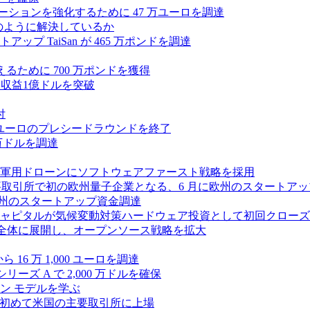
ラボレーションを強化するために 47 万ユーロを調達
つをどのように解決しているか
 TaiSan が 465 万ポンドを調達
に変えるために 700 万ポンドを獲得
、年間収益1億ドルを突破
付
0万ユーロのプレシードラウンドを終了
0 万ドルを調達
軍用ドローンにソフトウェアファースト戦略を採用
 が米国の主要取引所で初の欧州量子企業となる、6 月に欧州のスタート
に欧州のスタートアップ資金調達
ピタルが気候変動対策ハードウェア投資として初回クローズで6
 を州全体に展開し、オープンソース戦略を拡大
ら 16 万 1,000 ユーロを調達
ーズ A で 2,000 万ドルを確保
ン モデルを学ぶ
て初めて米国の主要取引所に上場