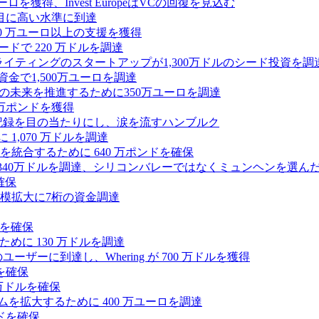
0万ユーロを獲得、Invest EuropeはVCの回復を見込む
目に高い水準に到達
,000 万ユーロ以上の支援を獲得
ードで 220 万ドルを調達
Iライティングのスタートアップが1,300万ドルのシード投資を調
式資金で1,500万ユーロを調達
ィの未来を推進するために350万ユーロを調達
25万ポンドを獲得
う記録を目の当たりにし、涙を流すハンブルク
 1,070 万ドルを調達
統合するために 640 万ポンドを確保
intoが340万ドルを調達、シリコンバレーではなくミュンヘンを選ん
確保
模拡大に7桁の資金調達
ンドを確保
るために 130 万ドルを調達
ユーザーに到達し、Whering が 700 万ドルを獲得
を確保
0万ドルを確保
トフォームを拡大するために 400 万ユーロを調達
ドを確保