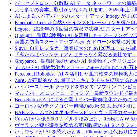
パーセプトロン、分散型 AI データ ネットワークの構築に
より多くの資本。取引が少なくなります。 2026 年
AI によるスペアパーツのスタートアップ Intropy が 1,1
Kinematic Trees が自然からインスピレーションを得
Legora、2026 年の 5 回目の買収で法律 AI スタートアップ
Qureight、臨床試験用の AI を活用したイメージング 
英国の防衛スタートアップ Agon がドローン攻撃に対抗
Sigvi、自動レンタカー事業拡大のため120万ユーロを調
「私たちはパランティアとはまったく異なる会社です」
Greyparrot、循環経済のための AI 廃棄物インテリジェ
5U AI が AI 貨物労働力プラットフォーム向けに 320
Perceptual Robotics、AI を活用した風力検査の規模
ZuriQ が画期的な 2D 量子アーキテクチャを拡張するため
ハイパースケール クラウドを超えて: ソブリン コンピュー
マルチバース コンピューティング、最新ラウンドで最大 5 
Beelzebub が AI による企業サイバー防御強化のために 
ヨーロッパのテクノロジー週間の総括: 50 以上の取引に 
BAEシステムズのエネルギースピンアウト原子力タービ
CuspAI が 4 億 5,000 万ドルを積み上げ、Resist.U
ヴァランス卿が議長を務める英国政府の AI タスクフォ
ハリウッドが AI を恐れたとき、Filmustage は代