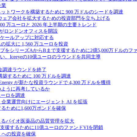
企業
ス ネットワークを構築するために 900 万ドルのシードを調達
フトウェア会社を拡大するための投資部門を立ち上げる
00 万ユーロと 2026 年上半期の主要トレンド
bsがロンドンオフィスを開設
ケールアップに対応する
ムの拡大に 1,560 万ユーロを投資
シリーズAからBまで支援するために2億5,000万ドルのファ
Iceeyeの10億ユーロのラウンドを共同主導
資金調達ラウンドを終了
ンスを構築するために 100 万ドルを調達
rgy が新たな投資ラウンドで 4,300 万ドルを獲得
どのように再考しているか
万ユーロを調達
を獲得し、企業運営向けにエージェント AI を拡張
ために1,600万ポンドを確保
専門知識によるバイオ医薬品の品質管理を拡大
援するために11億ユーロのファンドVIを閉鎖
ES への投資を確保