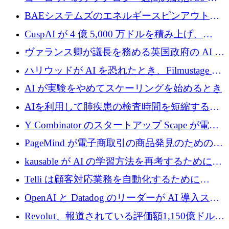
上の取引に 10 億ユーロ以上を投資
BAEシステムズのエネルギースピンアウト原
子力タービンが1500万ポンドの資金調達でス
CuspAI が 4 億 5,000 万ドルを積み上げ、
テルスから浮上
Resist.UA が 5,000 万ユーロの基金を立ち上
ヴァランス卿が議長を務める英国政府の AI タ
げ、DSIT が廃止される
スクフォースが発足
ハリウッドが AI を恐れたとき、Filmustage は
代わりにプリプロダクションに賭けました
AI が実験をやめてスケーリングを始めるとき
AIを利用して肺疾患の検査時間を短縮する英
国のヘルステック挑戦者が1900万ドルを獲得
Y Combinator のスタートアップ Scape が電子
メールを再考するために 320 万ドルを調達し
PageMind が電子商取引の商品発見のための
てステルスから浮上
AI を拡張するために 120 万ユーロを調達
kausable が AI の学習方法を再考するために
1,200 万ユーロを調達
Telli は顧客対応業務を自動化するために
1,500 万ドルのシードを確保
OpenAI と Datadog のリーダーが AI 導入スタ
ートアップ Arrakis を支援
Revolut、報道されている評価額1,150億ドルで