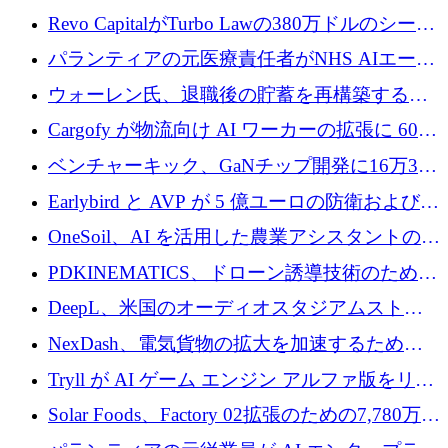
ていると警告
で成長を促進
Revo CapitalがTurbo Lawの380万ドルのシード
ラウンドを主導し、訴訟プラットフォームを
パランティアの元医療責任者がNHS AIエージ
拡大
ェントの立ち上げに1,000万ポンドを調達
ウォーレン氏、退職後の貯蓄を再構築するた
めに1,000万ユーロを調達
Cargofy が物流向け AI ワーカーの拡張に 600
万ドルを獲得
ベンチャーキック、GaNチップ開発に16万3千
ユーロでMinisaを支援
Earlybird と AVP が 5 億ユーロの防衛および二
重用途の成長基金である E2D を立ち上げる
OneSoil、AI を活用した農業アシスタントの拡
大に​​ 100 万ユーロを確保
PDKINEMATICS、ドローン誘導技術のために
200 万ユーロを調達
DeepL、米国のオーディオスタジアムストリ
ーミング事業Mixhaloを買収
NexDash、電気貨物の拡大を加速するために
EIT Urban Mobilityから250万ユーロを確保
Tryll が AI ゲーム エンジン アルファ版をリリ
ースし、60 万ドルのプレシード資金を確保
Solar Foods、Factory 02拡張のための7,780万ユ
ーロの資金調達パッケージを獲得