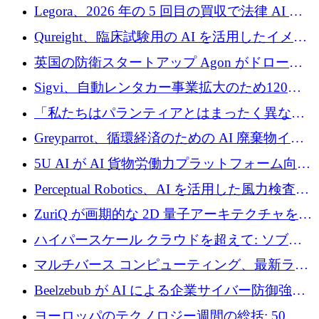
ンを得たロボット ソフトウェアを拡張するた
Legora、2026 年の 5 回目の買収で法律 AI ス
めに 58 万 5,000 ポンドを調達
タートアップ Wexler を買収
Qureight、臨床試験用の AI を活用したイメー
ジング プラットフォームを拡張するためにシ
英国の防衛スタートアップ Agon がドローン
リーズ B で 2,000 万ドルを確保
攻撃に対抗する仮想戦場を構築、3,000 万ドル
Sigvi、自動レンタカー事業拡大のため120万
を調達
ユーロを調達
「私たちはパランティアとはまったく異なる
会社です」とフランス人の「控えめな」後任
Greyparrot、循環経済のための AI 廃棄物イン
者は言う
テリジェンスを拡張するためにシリーズ B で
5U AI が AI 貨物労働力プラットフォーム向け
2,700 万ドルを確保
に 320 万ドルのプレシードを獲得
Perceptual Robotics、AI を活用した風力検査の
規模拡大に向けて 400 万ポンド以上を確保
ZuriQ が画期的な 2D 量子アーキテクチャを拡
張するために 2,550 万ドルを調達
ハイパースケール クラウドを超えて: ソブリ
ン コンピューティングに対する DFINITY の
マルチバース コンピューティング、最新ラウ
ビジョン
ンドで最大 5 億 7,000 万ドルを目標
Beelzebub が AI による企業サイバー防御強化
のために 300 万ユーロを調達
ヨーロッパのテクノロジー週間の総括: 50 以