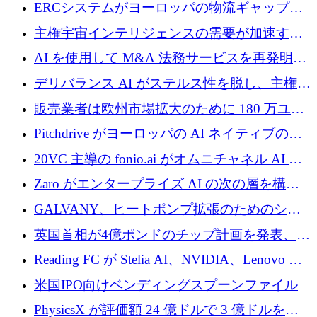
Aavuus が、スペースデブリ追跡に取り組むプ
ERCシステムがヨーロッパの物流ギャップを
レシード資金を獲得
埋めるために設計された重量物運搬用eVTOL
主権宇宙インテリジェンスの需要が加速する
であるVictorを発表
中、ICEYEは評価額100億ユーロ以上で4億
AI を使用して M&A 法務サービスを再発明す
5,000万ユーロを調達
るために 110 万ユーロを適切に確保
デリバランス AI がステルス性を脱し、主権の
あるエンタープライズ AI を強化
販売業者は欧州市場拡大のために 180 万ユー
ロを確保
Pitchdrive がヨーロッパの AI ネイティブの創
業者を支援するために 6,000 万ユーロを調達
20VC 主導の fonio.ai がオムニチャネル AI プ
ラットフォームのために 1,700 万ドルを調達
Zaro がエンタープライズ AI の次の層を構築
するために 510 万ドルを獲得
GALVANY、ヒートポンプ拡張のためのシー
ドラウンドで1,000万ユーロを確保
英国首相が4億ポンドのチップ計画を発表、英
国の新興企業は「ここで拡大」し「ここに留
Reading FC が Stelia AI、NVIDIA、Lenovo と
まる」
協力して AI Center of Excellence を立ち上げ
米国IPO向けベンディングスプーンファイル
PhysicsX が評価額 24 億ドルで 3 億ドルを調