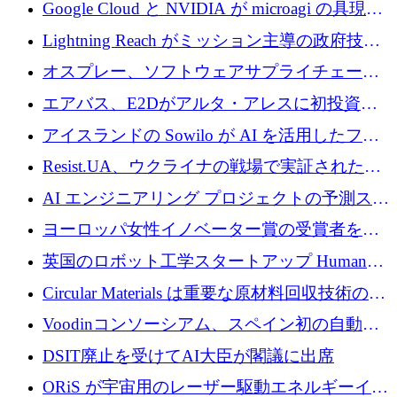
の新たな二次株式売却を確認
Google Cloud と NVIDIA が microagi の具現化
された AI の野望を推進
Lightning Reach がミッション主導の政府技術
グループとしてポートフォリオを拡大し ETG
オスプレー、ソフトウェアサプライチェーン
に買収
攻撃を阻止するために265万ドルを確保
エアバス、E2Dがアルタ・アレスに初投資、
欧州防衛技術ファンドに5億ユーロを拠出
アイスランドの Sowilo が AI を活用したファ
ッション製品インテリジェンス プラットフォ
Resist.UA、ウクライナの戦場で実証された防
ームを拡大するためにプレシードを調達
衛技術を拡大するために5,000万ユーロの欧州
AI エンジニアリング プロジェクトの予測スタ
基金を立ち上げる
ートアップ Cascade が a16z アクセラレータか
ヨーロッパ女性イノベーター賞の受賞者を紹
らの支援を獲得
介します
英国のロボット工学スタートアップ Humanoid
がシリーズ A 1 億 5,200 万ドルで評価額 13 億
Circular Materials は重要な原材料回収技術の拡
5,000 万ドルに到達
張に 1,180 万ユーロを確保
Voodinコンソーシアム、スペイン初の自動木
製ブレード工場の建設にEU補助金4,800万ユ
DSIT廃止を受けてAI大臣が閣議に出席
ーロを確保
ORiS が宇宙用のレーザー駆動エネルギーイン