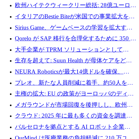
AI 労働力管理を世界の最前線の労働者に提供
欧州ハイテクウィークリー総括: 28億ユーロの
に到達
取引と5月のハイライト
イタリアのBestie Biteが米国での事業拡大を加
速するために150万ユーロを調達
Sirius Game、ゲームベースの学習を拡大する
ために 130 万ユーロの資金調達を完了
Qorelo が SAP 移行を合理化するために 350 万
ドルを調達
大手企業が TPRM ソリューションとして
Vanta を選択する理由
生存を超えて: Suun Health が母体ケアをどの
ように再考しているか
NEURA Roboticsが最大14億ドルを確保、
Bending Spoonsが米国IPOを申請、英国首相が
プレオ、新たな人員削減に着手、約50人を解
4億ポンドのチップ計画を発表
雇
主権の拡大: EU の政策がヨーロッパのディー
プテック戦略をどのように再構築しているか
メガラウンドが市場回復を後押しし、欧州の
ハイテク資金調達は5月に105億ユーロに回復
クラウド: 2025 年に最も多くの資金を調達し
た 10 社
バルセロナを拠点とする AI ロボット企業
Theker が 8,500 万ドルを調達
OurMind は医療業務の負担軽減に 210 万ユー