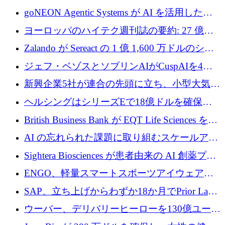
フラの構築に 500 万ユーロを調達
goNEON Agentic Systems が AI を活用したイ
ンフラ計画を加速するために 16 万ユーロを確
ヨーロッパのハイテク週刊誌の要約: 27 億ユ
保
ーロを超える 60 以上のハイテク資金調達取引
Zalando が Sereact の 1 億 1,600 万ドルのシリ
ーズ B に参加し、AI を活用した倉庫自動化を
ジェフ・ベゾスとソブリンAIがCuspAIを4億
加速
5,000万ドルの資金調達で支援
新興企業5社が連合の先頭に立ち、小型大気質
センサーをEUのクリーンエア政策の中心に据
ヘルシングはシリーズEで18億ドルを確保、
える
ウーバーはデリバリー・ヒーローを130億ユー
British Business Bank が EQT Life Sciences を
ロの契約で買収、レボルトは2027年に米国の
2,500 万ユーロのコミットメントで支援
AI の忘れられた課題に取り組むスケールアッ
銀行を立ち上げる
プを実現: カメラロール
Sightera Biosciences が患者由来の AI 創薬プラ
ットフォームを拡大するために 300 万ユーロ
ENGO、軽量スマートスポーツアイウェアの
のプレシードをクローズ
進歩のために510万ユーロを調達
SAP、立ち上げからわずか18か月でPrior Labs
を10億ユーロ以上の契約で買収
ウーバー、デリバリーヒーローを130億ユーロ
の契約で買収、99か国にまたがるプラットフ