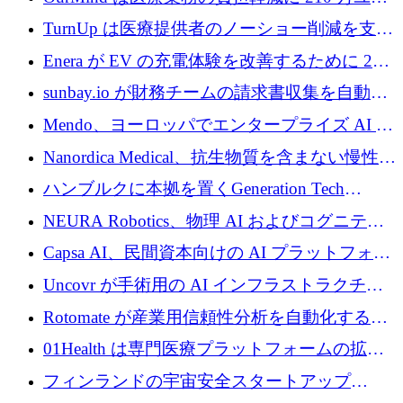
ロを寄付
TurnUp は医療提供者のノーショー削減を支援
するために 200 万ユーロを調達
Enera が EV の充電体験を改善するために 200
万ドルを調達
sunbay.io が財務チームの請求書収集を自動化
するために 55 万ユーロを調達
Mendo、ヨーロッパでエンタープライズ AI 導
入を拡大するために 1,200 万ユーロを確保
Nanordica Medical、抗生物質を含まない慢性創
傷治療薬を市場に投入するために 160 万ユー
ハンブルクに本拠を置くGeneration Tech
ロを調達
Partnersが5,000万ユーロのAIロールアップファ
NEURA Robotics、物理 AI およびコグニティ
ンドを立ち上げ
ブ ロボティクス プラットフォームを拡張する
Capsa AI、民間資本向けの AI プラットフォー
ためにシリーズ C で最大 14 億ドルを確保
ムを拡大するために 1,800 万ドルを調達
Uncovr が手術用の AI インフラストラクチャ
を構築するために 700 万ドルを調達
Rotomate が産業用信頼性分析を自動化するた
めに 210 万ユーロを調達
01Health は専門医療プラットフォームの拡大
に 1,500 万ドルを確保
フィンランドの宇宙安全スタートアップ