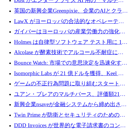
Dust がエンタープライズ AI 用の「マルチプ
レイヤー」オペレーティング システムを構築
英国の新興企業Greenpixie、企業のAIとクラウ
するシリーズ B で 4,000 万ドルを調達
ドのエネルギー無駄を削減するために470万ポ
LawX がヨーロッパの合法的なオペレーティ
ンドを調達
ング システムを構築するために 750 万ユーロ
ガイバーはヨーロッパの産業労働力の強化に
を調達
貢献するために 140 万ユーロを獲得
Holmes は自律型ソフトウェア テスト用に 110
万ユーロのプレシードを提供して開始
Alcolase が酵素技術でアルコール不耐症に取
り組むために 150 万ユーロを調達
Bounce Watch: 市場での意思決定を迅速化する
ためのインテリジェンス層を構築する
Isomorphic Labs が 21 億ドルを獲得、Keel の
ネオバンク後の軸、ポーランドのソフトウェ
ゲームの不正行為問題に取り組むスタートア
ア進化
ップを紹介する
ユアン・ブレアのマルチバース、評価額21億
ドルで7,000万ドルを調達
新興企業nsaveが金融システムから締め出され
たシリア人に国際銀行アクセスをもたらす
Twin Prime が防衛とセキュリティのためのフ
ロンティア AI モデルを構築するために 1,000
DDD Invoices が世界的な電子請求書のコンプ
万ドルのプレシードを獲得