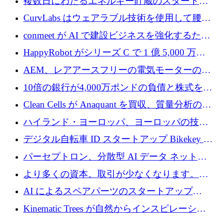
複数日にわたるエネルギー貯蔵のスタートア
ップ、Ore Energy が新たな投資ラウンドで
CurvLabs はウェアラブル技術を使用して腰痛
4,300 万ドルを獲得
治療をどのように再考しているか
conmeet が AI で建設ビジネスを強化するため
に 600 万ユーロを調達
HappyRobot がシリーズ C で 1 億 5,000 万ド
ルを獲得し、企業運営向けにエージェント AI
AEM、レアアースフリーの電気モーターの革
を拡張
新を加速するために1,600万ポンドを確保
10倍の銀行が4,000万ポンドの負債と株式を調
達
Clean Cells が Anaquant を買収、質量分析の専
門知識によるバイオ医薬品の品質管理を拡大
ハイランド・ヨーロッパ、ヨーロッパの技術
規模拡大を支援するために11億ユーロのファ
デジタル自転車 ID スタートアップ Bikekey が
ンドVIを閉鎖
TÖNNJES への投資を確保
パーセプトロン、分散型 AI データ ネットワ
ークの構築に 650 万ドルを調達
より多くの資本。取引が少なくなります。
2026 年上半期がヨーロッパのテクノロジーに
AI によるスペアパーツのスタートアップ
ついて語ること
Intropy が 1,100 万ドルを調達
Kinematic Trees が自然からインスピレーショ