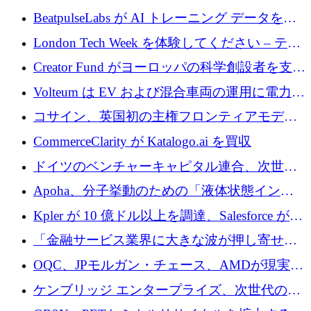
達
BeatpulseLabs が AI トレーニング データを拡
張するために 180 万ドルのプレシードを調達
London Tech Week を体験してください – テク
ノロジーがヨーロッパのイノベーションの未
Creator Fund がヨーロッパの科学創設者を支援
来を形作る場所
するために 5,600 万ドルを調達
Volteum は EV および混合車両の運用に電力を
供給するために 250 万ユーロを寄付
コサイン、英国初の主権フロンティアモデル
で業界の支援を確保
CommerceClarity が Katalogo.ai を買収
ドイツのベンチャーキャピタル連合、次世代
スタートアップの成長に向けて機関投資家へ
Apoha、分子挙動のための「液体状態インテ
の資本シフトを呼びかけ
リジェンス」を構築するために3,600万ドルを
Kpler が 10 億ドル以上を調達、Salesforce が
かけてステルス状態から出現
Contentful を買収、Built in Europe キャンペー
「金融サービス業界に大きな波が押し寄せて
ンを開始
いる」と「欧州初のAIネイティブ銀行」のボ
OQC、JPモルガン・チェース、AMDが現実世
スが語る
界のフィンテック・アプリケーションを探索
ケンブリッジ エンタープライズ、次世代のデ
するためにQuantum-AIデータセンターを立ち
ィープテック創設者向けにロンドンの出発点