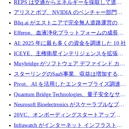
REPS は交通からエネルギーを採取して道路
での完全無人道路運営を承認
を発電所に変えるために 2,360 万ドルを調達
アリスとボブ、NVIDIA のベンチャー部門か
らの投資でシリーズ B を拡大
Bliq.ai がエストニアで完全無人道路運営の承
認を獲得
Efferon、血液浄化プラットフォームの成長に
250万ユーロを確保
AI: 2025 年に最も多くの資金を調達した 10 社
ICEYE、主権衛星インテリジェンスを拡張す
るために 3 億ユーロの信用枠を確保
Muybridge がソフトウェア デファインド カメ
ラ テクノロジーを拡張するためにシリーズ A
スターリングのSaaS事業、収益は増加するも
で 1,600 万ドルを調達
グループ利益は減少
Pivot、AI を活用したエンタープライズ調達プ
ラットフォームを拡大するために 4,000 万ド
Quantum Bridge Technologies、量子安全なサイ
ルを調達
バーセキュリティ インフラストラクチャの拡
Neurosoft Bioelectronics がスケーラブルなブレ
張にシリーズ A で 800 万ドルを投入
イン コンピューター インターフェイスのため
20VC、オンボーディングスタートアップ
に 750 万ドルを調達
Prelude へのシリーズ A 投資で 2,000 万ドルを
Infrawatch がインターネット インフラストラ