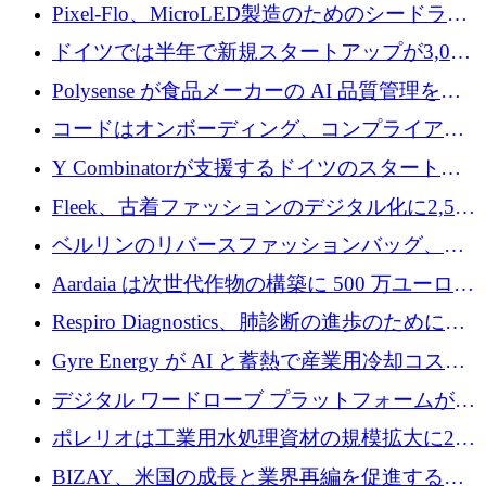
ンティティの未来を推進するために350万ユー
Pixel-Flo、MicroLED製造のためのシードラウ
ロを調達
ンドで525万ポンドを獲得
ドイツでは半年で新規スタートアップが3,000
社という記録を目の当たりにし、涙を流すハ
Polysense が食品メーカーの AI 品質管理を拡
ンブルク
張するために 1,070 万ドルを調達
コードはオンボーディング、コンプライアン
ス、支払いを統合するために 640 万ポンドを
Y Combinatorが支援するドイツのスタートア
確保
ップFintoが340万ドルを調達、シリコンバレ
Fleek、古着ファッションのデジタル化に2,500
ーではなくミュンヘンを選んだと語る
万ドルを確保
ベルリンのリバースファッションバッグ、繊
維仕分け規模拡大に7桁の資金調達
Aardaia は次世代作物の構築に 500 万ユーロを
寄付
Respiro Diagnostics、肺診断の進歩のために
100 万ポンドを確保
Gyre Energy が AI と蓄熱で産業用冷却コスト
を削減するために 130 万ドルを調達
デジタル ワードローブ プラットフォームが
1,000 万人のユーザーに到達し、Whering が
ポレリオは工業用水処理資材の規模拡大に240
700 万ドルを獲得
万ユーロを確保
BIZAY、米国の成長と業界再編を促進するた