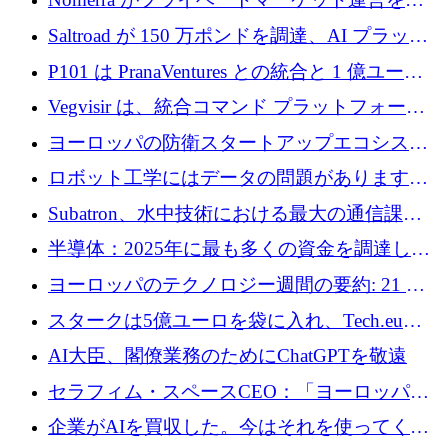
動化するために 200 万ドルを調達
Saltroad が 150 万ポンドを調達、AI プラット
フォーム Ogma を買収して子ども向け言語療
P101 は PranaVentures との統合と 1 億ユーロ
法を拡大
のファンドによりシード投資に拡大
Vegvisir は、統合コマンド プラットフォーム
を通じて関連する無人システムを接続するた
ヨーロッパの防衛スタートアップエコシステ
めの資金を調達します
ムとなったハッカソン
ロボット工学にはデータの問題があります。
Macrodata Labs はそれを解決したいと考えて
Subatron、水中技術における最大の通信課題
います
の 1 つに取り組むために 16 万 2,000 ユーロを
半導体：2025年に最も多くの資金を調達した
確保
10社
ヨーロッパのテクノロジー週間の要約: 21 億
ユーロの取引と Tech.eu Funding Explorer
スタークは5億ユーロを袋に入れ、Tech.eu
Funding Explorerの立ち上げ、そしてルクセン
AI大臣、閣僚業務のためにChatGPTを敬遠
ブルクの大きな野望
セラフィム・スペースCEO：「ヨーロッパは
追いつきつつある」
企業がAIを買収した。今はそれを使ってくれ