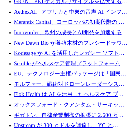
GR3N、PETケミカルリサイクルを拡大するた
上げ
を構築
めにシリーズBで1,550万ユーロを調達
AethexAI、アフリカと中東の音声 AI インフラ
ストラクチャを構築するために 300 万ドルを
Merantix Capital、ヨーロッパの初期段階の AI
調達
スタートアップ向けに 1 億 300 万ユーロのフ
Innovorder、欧州の成長とAI開発を加速するた
ァンドを立ち上げる
めに2,000万ユーロを確保
New Dawn Bio が養殖木材のプレシードラウン
ドで 210 万ユーロを調達
Kodesage が AI を活用したレガシー ソフトウ
ェアの最新化のために 660 万ドルを調達
Semble がヘルスケア管理プラットフォームを
拡大するためにシリーズ C で 3,000 万ポンド
EU、テクノロジー主権パッケージは「国民の
を調達
保護」に関するものだと発言
モルファー、戦術対ドローンレーダーシステ
ムを最前線に近づけるために150万ユーロを調
Flok Health は AI を活用したヘルスケア プラ
達
ットフォームの成長に 1,250 万ドルを投資
オックスフォード・クアンタム・サーキット
が「成人向け」2億6,000万ポンドの資金調達
ギガトン、自律産業制御の拡張に 2,600 万ド
ラウンドを獲得
ルを調達
Upstream が 300 万ドルを調達し、YC と