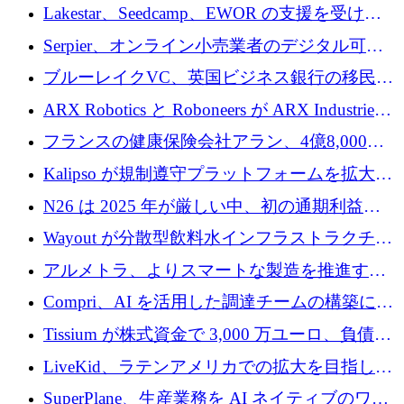
る人々が必要です
Lakestar、Seedcamp、EWOR の支援を受け、
SE3 が自律システム用の空間 AI プラットフォ
Serpier、オンライン小売業者のデジタル可視
ームを発表
性向上を支援するために 140 万ユーロを調達
ブルーレイクVC、英国ビジネス銀行の移民主
導スタートアップ支援で初のファンド獲得に
ARX Robotics と Roboneers が ARX Industries
迫る
を設立し、無人地上車両の生産を拡大
フランスの健康保険会社アラン、4億8,000万
ユーロの資金調達ラウンドで合意
Kalipso が規制遵守プラットフォームを拡大す
るために 320 万ドルを調達
N26 は 2025 年が厳しい中、初の通期利益を
達成
Wayout が分散型飲料水インフラストラクチャ
プラットフォームを拡張するために 242 万ユ
アルメトラ、よりスマートな製造を推進する
ーロを調達
ためにシリーズ A で 1,630 万ユーロを確保
Compri、AI を活用した調達チームの構築に
320 万ユーロを確保
Tissium が株式資金で 3,000 万ユーロ、負債で
3,000 万ユーロを調達
LiveKid、ラテンアメリカでの拡大を目指して
Aldea を買収
SuperPlane、生産業務を AI ネイティブのワー