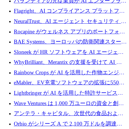
パランティアの元従業員が AI エンタープライ
ズ スタートアップの Conduct に 6,000 万ドル
Flagright、AI コンプライアンス プラットフォ
を調達
ームを拡張するためにシリーズ A で 1,250 万
NeuralTrust、AI エージェント セキュリティ プ
ドルを確保
ラットフォームの拡張に 2,000 万ドルを調達
Rocapine がウェルネス アプリのポートフォリ
オを拡大するためにシリーズ A で 1,300 万ド
BAE Systems、ヨーロッパの防衛関連スタート
ルを調達
アップの規模拡大を支援するために 5,000 万
Sloneek が HR ソフトウェアを AI エージェン
ユーロの支援を開始
トに変えるために 600 万ドルを調達
WhyBrilliant、Merantix の支援を受けて AI 求
人マッチングを拡大するために 100 万ユーロ
Rainbow Crops が AI を活用した作物エンジニ
を調達
アリングを拡張するために 970 万ユーロを調
eMabler、EV充電ソフトウェアの拡張に550万
達
ユーロを確保
Lightbringer が AI を活用した特許サービスを
拡大するために 1,000 万ドルを調達
Wave Ventures は 1,000 万ユーロの資金と創設
者補助金で 10 周年を迎える
アンテラ・キャピタル、次世代の食品および
アグリテクノロジーのイノベーションを支援
Orbio がシリーズ A で 2,100 万ドルを調達、
するファンド III の初回クローズ額が 1 億ドル