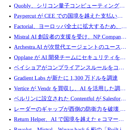
Xavier Niel が支援する共同 AI 受信箱を立ち上
Quobly、シリコン量子コンピューティングの
げる
商用化のためにシリーズ A で 1 億 1,500 万ユ
Paypercut が CEE での国境を越えた支払いを
ーロを調達
拡大するために 500 万ユーロを確保
Factorial、ヨーロッパ全土に拡大するため、25
億ドルの評価額で1億5,000万ドルのシリーズD
Mistral AI 創設者の支援を受け、NP Company
を調達
がエンジニアリング向け AI を推進するために
Archestra.AI が次世代エージェントのユースケ
600 万ユーロのプレシードを確保
ースを実現するために 1,000 万ドルを調達
Opplane が AI 開発チームにセキュリティをも
たらすために 450 万ユーロを調達
ベイショアがコンプライアンスルールをコー
ド化するために800万ドルを調達
Gradient Labs が新たに 1,300 万ドルを調達
Vertice が Vendr を買収し、AI を活用した調達
インテリジェンス プラットフォームを構築
ベルリンに設立された Contentful が Salesforce
に買収される
レーダーのギャップが西側の防衛力を破壊 —
そしてベルリンのチップスタートアップがそ
Return Helper、AI で国境を越えた e コマース
れを埋める
の返品を利益に変えるシリーズ A で 400 万ド
Revolut、Mistral、Wayve back 6 桁の「Built in