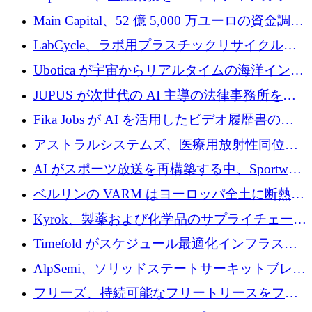
クフロー層に変えるために 260 万ドルを確保
Main Capital、52 億 5,000 万ユーロの資金調達
でエンタープライズ ソフトウェアの開発を倍
LabCycle、ラボ用プラスチックリサイクルシ
増
ステムを商業化し、焼却廃棄物を削減するた
Ubotica が宇宙からリアルタイムの海洋インテ
めに43万ポンドを確保
リジェンスを拡張するために 1,100 万ドルを
JUPUS が次世代の AI 主導の法律事務所を強
調達
化するために 1,300 万ユーロを調達
Fika Jobs が AI を活用したビデオ履歴書のた
めに 400 万ドルを調達
アストラルシステムズ、医療用放射性同位元
素の世界的な不足に対処するために2,300万ポ
AI がスポーツ放送を再構築する中、Sportway
ンドを調達
が 2,000 万ユーロを調達
ベルリンの VARM はヨーロッパ全土に断熱材
を拡張するために 1,750 万ユーロを投資
Kyrok、製薬および化学品のサプライチェーン
に AI を導入するために 310 万ユーロを確保
Timefold がスケジュール最適化インフラスト
ラクチャを拡張するためにシリーズ A で
AlpSemi、ソリッドステートサーキットブレー
1,300 万ドルを調達
カー技術の進歩のために1,700万ユーロを調達
フリーズ、持続可能なフリートリースをフラ
ンス全土に拡大するために1,300万ユーロを確