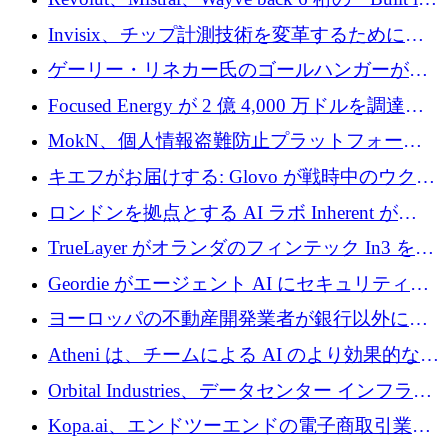
ルを調達
Europe」キャンペーン
Invisix、チップ計測技術を変革するために
2,000 万ユーロのシードラウンドを完了
ゲーリー・リネカー氏のゴールハンガーがVC
事業を開始
Focused Energy が 2 億 4,000 万ドルを調達、
TrueLayer が In3 を買収、ロンドンが首位の座
MokN、個人情報盗難防止プラットフォーム
を奪還
の成長のためにシリーズ A で 1,500 万ドルを
キエフがお届けする: Glovo が戦時中のウクラ
調達
イナで最も急速に成長する市場の 1 つをどの
ロンドンを拠点とする AI ラボ Inherent が
ように拡大したか
5,000 万ドルの資金調達でステルスから浮上
TrueLayer がオランダのフィンテック In3 を買
収、チェックアウト時にクレジットを提供
Geordie がエージェント AI にセキュリティと
ガバナンスをもたらすために 3,000 万ドルを
ヨーロッパの不動産開発業者が銀行以外にも
調達
目を向けているため、InRentoの資金調達額は
Atheni は、チームによる AI のより効果的な使
1億ユーロを突破
用を支援するために 35 万ポンドを確保
Orbital Industries、データセンター インフラス
トラクチャ システムの拡張に 5,000 万ドルを
Kopa.ai、エンドツーエンドの電子商取引業務
確保