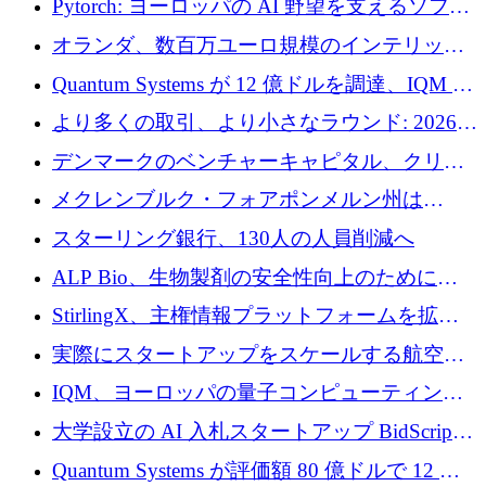
Pytorch: ヨーロッパの AI 野望を支えるソフト
ウェア層
オランダ、数百万ユーロ規模のインテリック
との提携で軍用ドローンにソフトウェアファ
Quantum Systems が 12 億ドルを調達、IQM が
ースト戦略を採用
米国の主要取引所で初の欧州量子企業とな
より多くの取引、より小さなラウンド: 2026
る、6 月に欧州のスタートアップ資金調達
年 6 月に欧州のスタートアップ資金調達
デンマークのベンチャーキャピタル、クリメ
ンタム・キャピタルが気候変動対策ハードウ
メクレンブルク・フォアポンメルン州は
ェア投資として初回クローズで6,000万ユーロ
Nextcloud を州全体に展開し、オープンソース
スターリング銀行、130人の人員削減へ
を確保
戦略を拡大
ALP Bio、生物製剤の安全性向上のために
Venture Kick から 16 万 1,000 ユーロを調達
StirlingX、主権情報プラットフォームを拡張
するためにシリーズ A で 2,000 万ドルを確保
実際にスタートアップをスケールする航空イ
ノベーション モデルを学ぶ
IQM、ヨーロッパの量子コンピューティング
企業として初めて米国の主要取引所に上場
大学設立の AI 入札スタートアップ BidScript
がプレシード資金総額 100 万ドルを突破
Quantum Systems が評価額 80 億ドルで 12 億