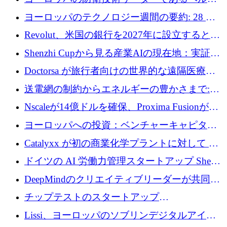
ファンドを立ち上げる
ングは、180億ドルの評価額で18億ドルのシリ
ヨーロッパのテクノロジー週間の要約: 28 億
ーズEを確保
ユーロを超える 70 以上のテクノロジー資金調
Revolut、米国の銀行を2027年に設立すると米
達取引
国の社長が語る
Shenzhi Cupから見る産業AIの現在地：実証と
産業実装への道筋
Doctorsa が旅行者向けの世界的な遠隔医療プ
ラットフォームを拡大するために 100 万ユー
送電網の制約からエネルギーの豊かさまで:
ロを調達
Envision の Gobi X がヨーロッパの AI の未来
Nscaleが14億ドルを確保、Proxima Fusionが4
にどのように貢献できるか
億1,100万ユーロを獲得、Invest EuropeはVCの
ヨーロッパへの投資：ベンチャーキャピタル
回復を見込む
が過去2番目に高い水準に到達
Catalyxx が初の商業化学プラントに対して EU
から 2,000 万ユーロ以上の支援を獲得
ドイツの AI 労働力管理スタートアップ Sherpa
がプレシードで 220 万ドルを調達
DeepMindのクリエイティブリーダーが共同設
立したAIライティングのスタートアップが
チップテストのスタートアップ
1,300万ドルのシード投資を調達
QuantumDiamondsが株式資金で1,500万ユーロ
Lissi、ヨーロッパのソブリンデジタルアイデ
を調達