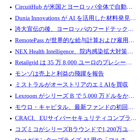
リード
クチャ インテリジェンス向けに 300 万ドルの
CircuitHub が米国とヨーロッパ全体で自動電
プレシードを確保
子機器製造を拡大するために 2,800 万ドルを
Dunia Innovations が AI を活用した材料発見を
調達
産業化するために 2 億 8,000 万ユーロのベル
誇大宣伝の後、ヨーロッパのフードテックセ
リン GigaLab を発表
クターはファンダメンタルズを中心に再構築
RemotePass が世界的な給与計算および雇用プ
中
ラットフォームを拡大するために 1,740 万ド
NEX Health Intelligence、院内感染拡大対策に
ルを調達
100万ユーロを確保
Retailgrid は 35 万 8,000 ユーロのプレシード
ラウンドで小売業のスプレッドシートをター
モンゾは売上と利益の飛躍を報告
ゲットにしています
ミストラルがオーストリアのエミAIを買収
Lexroom がシリーズ B で 5,000 万ドルをかけ
てヨーロッパ大陸法用の法律 AI を構築
モウロ・キャピタル、最新ファンドの初回ク
ローズで4億ドルを確保
CRACI、EUサイバーセキュリティコンプライ
アンスプラットフォームのために140万ユーロ
コズミコがシリーズBラウンドで1,200万ユー
を調達
ロを調達