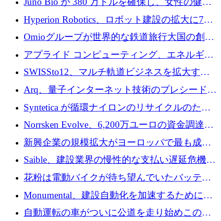
Juno Bio が 380 万ドルを確保し、女性の健康
ォームを構築
専用の初のシーケンスラボを開設
Hyperion Robotics、ロボット建設の拡大に740
万ドルを確保
Omioグループが世界的な鉄道旅行大国の創設
を目指してRail Europeを買収
アプライド コンピューティング、エネルギー
向け基盤 AI の拡張に 2,000 万ドルを調達
SWISSto12、マルチ軌道ビジネスを拡大する
ためにシリーズCで7,000万ドルを調達
Arq、量子インターネット技術のプレシードと
して140万ドルを確保
Syntetica が循環ナイロンのリサイクルのため
にシリーズ A で 3,000 万ドルを調達
Norrsken Evolve、6,200万ユーロの資金調達
後、アムステルダムに根を張る
新興企業の規模拡大がヨーロッパで最も成功
した創業者を生み出す、アントラー氏が発見
Saible、建設業界の慢性的な支払い遅延危機に
対処するために 290 万ポンドを調達
花粉は電動バイクが待ち望んでいたバッテリ
ー交換ネットワークを構築している
Monumental、建設自動化を加速するためにシ
リーズ B で 3,200 万ドルを確保
自動運転の車がついに公道を走り始めこの国