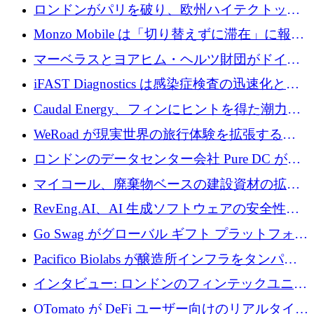
用の AI エージェントを構築するために 200
ロンドンがパリを破り、欧州ハイテクトップ
万ユーロを調達
の座を奪還
Monzo Mobile は「切り替えずに滞在」に報酬
を与える
マーベラスとヨアヒム・ヘルツ財団がドイツ
の商業化ギャップを埋めるために2,000万ユー
iFAST Diagnostics は感染症検査の迅速化と抗
ロのディープテック基金を立ち上げる
菌薬耐性への取り組みに 500 万ポンドを寄付
Caudal Energy、フィンにヒントを得た潮力発
電技術の規模拡大に向けて 430 万ポンドを調
WeRoad が現実世界の旅行体験を拡張するた
達
めに 5,800 万ドルを獲得
ロンドンのデータセンター会社 Pure DC が欧
州と中東の拡張に 27 億ドルを確保
マイコール、廃棄物ベースの建設資材の拡大
に400万ポンドを投資
RevEng.AI、AI 生成ソフトウェアの安全性を
確保するために 1,500 万ドルを調達
Go Swag がグローバル ギフト プラットフォー
ムを拡大するために 500 万ドルを調達
Pacifico Biolabs が醸造所インフラをタンパク
質生産に転換するために 700 万ユーロを調達
インタビュー: ロンドンのフィンテックユニコ
ーン Tide の CEO、オリバー・プリル氏
OTomato が DeFi ユーザー向けのリアルタイム