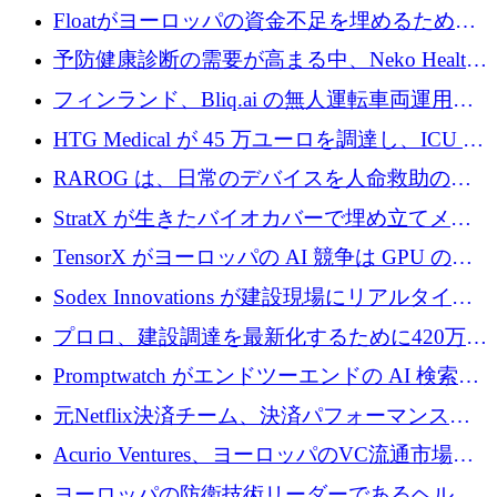
が世界をリードしようとしている
Floatがヨーロッパの資金不足を埋めるために
シリーズAで450万ユーロを調達
予防健康診断の需要が高まる中、Neko Health
が 7 億ドルを調達
フィンランド、Bliq.ai の無人運転車両運用を
認可
HTG Medical が 45 万ユーロを調達し、ICU の
尿モニタリングを自動化するための MDR 認
RAROG は、日常のデバイスを人命救助の救
証を獲得
助ビーコンに変えるために 16 万 2,000 ユーロ
StratX が生きたバイオカバーで埋め立てメタ
を確保
ン対策に 119 万ドルを調達
TensorX がヨーロッパの AI 競争は GPU の所
有者によって決まると考える理由
Sodex Innovations が建設現場にリアルタイム
のインテリジェンスをもたらすために 400 万
プロロ、建設調達を最新化するために420万ポ
ユーロを確保
ンドを調達
Promptwatch がエンドツーエンドの AI 検索最
適化プラットフォームを拡張するために 600
元Netflix決済チーム、決済パフォーマンスプ
万ユーロを調達
ラットフォームNopanのためにこれまでに720
Acurio Ventures、ヨーロッパのVC流通市場の
万ユーロを調達
流動性を解放するために1億1,500万ユーロの
ヨーロッパの防衛技術リーダーであるヘルシ