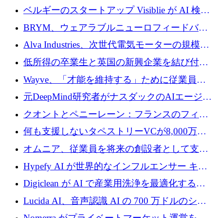
ドルを調達
ベルギーのスタートアップ Visiblie が AI 検索
の可視化のために 50 万ユーロを調達
BRYM、ウェアラブルニューロフィードバッ
クプラットフォームの開発に65万ユーロを確
Alva Industries、次世代電気モーターの規模拡
保
大に 1,600 万ユーロを調達
低所得の卒業生と英国の新興企業を結び付け
るためにCommon Pathを開始
Wayve、「才能を維持する」ために従業員に
8,500万ドルの株式公開買い付けを実施
元DeepMind研究者がナスダックのAIエージェ
ントを拡張するためにCreandumの資金調達で
クオントとペニーレーン：フランスのフィン
記録を獲得
テックの友人と敵
何も支援しないタペストリーVCが8,000万ド
ルの資金を調達、ロンドン事務所を開設
オムニア、従業員を将来の創設者として支援
するために Firedrop でファンドを立ち上げる
Hypefy AI が世界的なインフルエンサー キャ
ンペーンを自動化するためにシリーズ A で
Digiclean が AI で産業用洗浄を最適化するた
720 万ドルを調達
めに 250 万ユーロを調達
Lucida AI、音声認識 AI の 700 万ドルのシー
ドラウンドを終了
Nomerra がプライベートマーケット運営を自