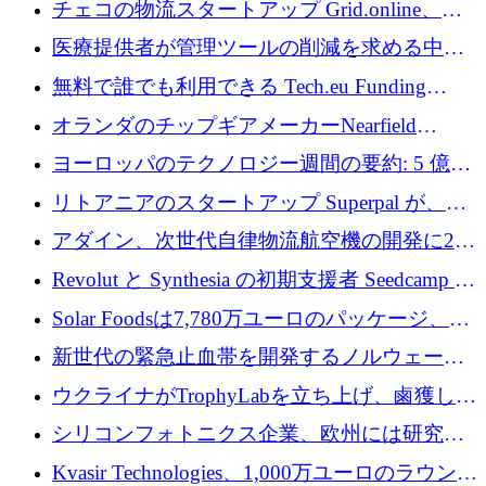
チェコの物流スタートアップ Grid.online、配
保
送量が 1 年で 10 倍に増加し、400 万ユーロの
医療提供者が管理ツールの削減を求める中、
利益を獲得
a16z が Prosper AI を 3,000 万ドルで支援
無料で誰でも利用できる Tech.eu Funding
Explorer のご紹介
オランダのチップギアメーカーNearfield
Instrumentsが3億8,000万ドルを調達
ヨーロッパのテクノロジー週間の要約: 5 億
8,500 万ユーロを超える 60 以上のテクノロジ
リトアニアのスタートアップ Superpal が、
ー資金調達取引
Slack 内に構築された AI コワーカー プラット
アダイン、次世代自律物流航空機の開発に250
フォームのために 50 万ユーロを調達
万ユーロを確保
Revolut と Synthesia の初期支援者 Seedcamp が
3 億 2,000 万ドルを調達、米国に投資
Solar Foodsは7,780万ユーロのパッケージ、5
億ユーロの防衛および二重用途成長基金EDM
新世代の緊急止血帯を開発するノルウェーの
を開始、ヨーロッパのシリコンフォトニクス
スタートアップ企業を紹介する
ウクライナがTrophyLabを立ち上げ、鹵獲した
に警告
ロシア兵器を戦場の研究開発プラットフォー
シリコンフォトニクス企業、欧州には研究を
ムに変える
商業的に成功させるためのインフラが不足し
Kvasir Technologies、1,000万ユーロのラウンド