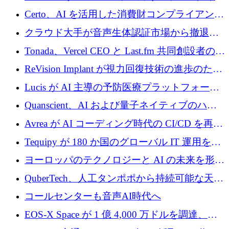
インテリジェンス レイヤーを構築するために
Certo、AI を活用した消費財コンプライアンス
Improbable から 200 万ドルを調達
プラットフォームのために 400 万ドルを調達
クラウド大手が音声生体認証市場から撤退す
るなか、Voxmindが54万6,000ポンドのプレシ
Tonada、Vercel CEO と Last.fm 共同創設者の支
ード資金を調達
援を受けてステルス撤退
ReVision Implant が視力回復技術の進歩のため
に 400 万ユーロを確保
Lucis が AI 主導の予防医療プラットフォーム
を拡大するためにシリーズ A で 2,000 万ドル
Quanscient、AI および量子ネイティブのハー
を調達
ドウェア エンジニアリングを推進するために
Avrea が AI コーディング時代の CI/CD を再発
1,000 万ユーロを調達
明するために 470 万ドルをかけてステルスか
Tequipy が 180 か国のグローバル IT 運用を自
ら浮上
動化するために 300 万ユーロ以上を調達
ヨーロッパのテクノロジーと AI の未来を形作
る: イノベーション リーダーが Nexus
QuberTech、人工タンポポから持続可能な天然
Luxembourg 2026 に集まる理由
ゴムを開発するために 340 万ポンドを調達
コールセンターも音声AI時代へ
EOS-X Space が 1 億 4,000 万ドルを調達、
Mistral が Emmi AI を買収、Bliq がエストニア