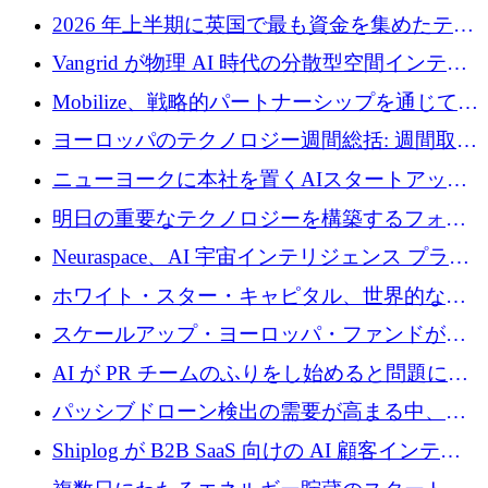
2026 年上半期に英国で最も資金を集めたテク
ノロジー企業
Vangrid が物理 AI 時代の分散型空間インテリ
ジェンス ネットワークを構築するために 900
Mobilize、戦略的パートナーシップを通じて通
万ドルのシードを調達
信ソフトウェア会社を拡大するための投資部
ヨーロッパのテクノロジー週間総括: 週間取引
門を立ち上げる
額 8 億 7,800 万ユーロと 2026 年上半期の主要
ニューヨークに本社を置くAIスタートアップ
トレンド
Modal Labsがロンドンオフィスを開設
明日の重要なテクノロジーを構築するフォト
ニクスのスケールアップに対応する
Neuraspace、AI 宇宙インテリジェンス プラッ
トフォームの拡大に 1,560 万ユーロを投資
ホワイト・スター・キャピタル、世界的なス
タートアップをシリーズAからBまで支援する
スケールアップ・ヨーロッパ・ファンドが初
ために2億5,000万ドルのファンドIVを閉鎖
の投資を行い、Iceeyeの10億ユーロのラウンド
AI が PR チームのふりをし始めると問題にな
を共同主導
ります
パッシブドローン検出の需要が高まる中、
Monava が資金調達ラウンドを終了
Shiplog が B2B SaaS 向けの AI 顧客インテリ
ジェンスを構築するために 100 万ドルを調達