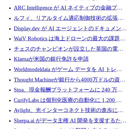
めに5,500万ドルを確保
ARC Intelligence が AI ネイティブの金融プラ
ットフォームを拡大するために 400 万ユーロ
ルフィ、リアルタイム適応制御技術の拡張に
を調達
810万ポンドを確保
Display.dev が AI エージェントのドキュメント
コラボレーションを強化するために 47 万ユー
WaiV Robotics は海上ドローンの最大の課題の
ロを調達
1 つをどのように解決しているか
チェスのチャンピオンが設立した英国の電池
材料スタートアップ TaiSan が 465 万ポンドを
Klarnaが米国の銀行免許を申請
調達
Worldmodeldata がゲーム データを AI トレー
ニングに変えるために 700 万ポンドを獲得
Thought Machineが銀行から4000万ドルの資金
調達、年間収益1億ドルを突破
Stoa、現金報酬プラットフォームに 240 万ド
ルを確保
CurifyLabs は個別化医療の自動化に 1,200 万
ユーロを寄付
Aylight、光インターコネクト技術の進歩に向
けて450万ユーロのプレシードラウンドを終了
Sherpa.ai がデータ主権 AI 開発を支援するため
に 1,800 万ドルを調達