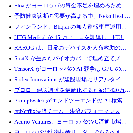
が世界をリードしようとしている
Floatがヨーロッパの資金不足を埋めるために
シリーズAで450万ユーロを調達
予防健康診断の需要が高まる中、Neko Health
が 7 億ドルを調達
フィンランド、Bliq.ai の無人運転車両運用を
認可
HTG Medical が 45 万ユーロを調達し、ICU の
尿モニタリングを自動化するための MDR 認
RAROG は、日常のデバイスを人命救助の救
証を獲得
助ビーコンに変えるために 16 万 2,000 ユーロ
StratX が生きたバイオカバーで埋め立てメタ
を確保
ン対策に 119 万ドルを調達
TensorX がヨーロッパの AI 競争は GPU の所
有者によって決まると考える理由
Sodex Innovations が建設現場にリアルタイム
のインテリジェンスをもたらすために 400 万
プロロ、建設調達を最新化するために420万ポ
ユーロを確保
ンドを調達
Promptwatch がエンドツーエンドの AI 検索最
適化プラットフォームを拡張するために 600
元Netflix決済チーム、決済パフォーマンスプ
万ユーロを調達
ラットフォームNopanのためにこれまでに720
Acurio Ventures、ヨーロッパのVC流通市場の
万ユーロを調達
流動性を解放するために1億1,500万ユーロの
ヨーロッパの防衛技術リーダーであるヘルシ