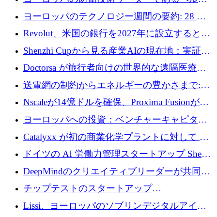
ファンドを立ち上げる
ングは、180億ドルの評価額で18億ドルのシリ
ヨーロッパのテクノロジー週間の要約: 28 億
ーズEを確保
ユーロを超える 70 以上のテクノロジー資金調
Revolut、米国の銀行を2027年に設立すると米
達取引
国の社長が語る
Shenzhi Cupから見る産業AIの現在地：実証と
産業実装への道筋
Doctorsa が旅行者向けの世界的な遠隔医療プ
ラットフォームを拡大するために 100 万ユー
送電網の制約からエネルギーの豊かさまで:
ロを調達
Envision の Gobi X がヨーロッパの AI の未来
Nscaleが14億ドルを確保、Proxima Fusionが4
にどのように貢献できるか
億1,100万ユーロを獲得、Invest EuropeはVCの
ヨーロッパへの投資：ベンチャーキャピタル
回復を見込む
が過去2番目に高い水準に到達
Catalyxx が初の商業化学プラントに対して EU
から 2,000 万ユーロ以上の支援を獲得
ドイツの AI 労働力管理スタートアップ Sherpa
がプレシードで 220 万ドルを調達
DeepMindのクリエイティブリーダーが共同設
立したAIライティングのスタートアップが
チップテストのスタートアップ
1,300万ドルのシード投資を調達
QuantumDiamondsが株式資金で1,500万ユーロ
Lissi、ヨーロッパのソブリンデジタルアイデ
を調達