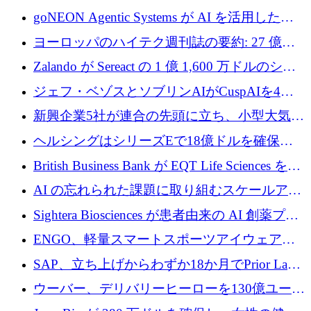
フラの構築に 500 万ユーロを調達
goNEON Agentic Systems が AI を活用したイ
ンフラ計画を加速するために 16 万ユーロを確
ヨーロッパのハイテク週刊誌の要約: 27 億ユ
保
ーロを超える 60 以上のハイテク資金調達取引
Zalando が Sereact の 1 億 1,600 万ドルのシリ
ーズ B に参加し、AI を活用した倉庫自動化を
ジェフ・ベゾスとソブリンAIがCuspAIを4億
加速
5,000万ドルの資金調達で支援
新興企業5社が連合の先頭に立ち、小型大気質
センサーをEUのクリーンエア政策の中心に据
ヘルシングはシリーズEで18億ドルを確保、
える
ウーバーはデリバリー・ヒーローを130億ユー
British Business Bank が EQT Life Sciences を
ロの契約で買収、レボルトは2027年に米国の
2,500 万ユーロのコミットメントで支援
AI の忘れられた課題に取り組むスケールアッ
銀行を立ち上げる
プを実現: カメラロール
Sightera Biosciences が患者由来の AI 創薬プラ
ットフォームを拡大するために 300 万ユーロ
ENGO、軽量スマートスポーツアイウェアの
のプレシードをクローズ
進歩のために510万ユーロを調達
SAP、立ち上げからわずか18か月でPrior Labs
を10億ユーロ以上の契約で買収
ウーバー、デリバリーヒーローを130億ユーロ
の契約で買収、99か国にまたがるプラットフ