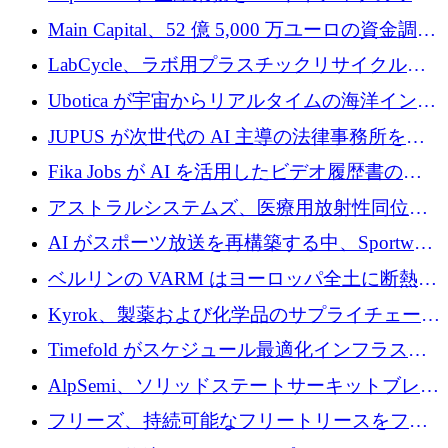
クフロー層に変えるために 260 万ドルを確保
Main Capital、52 億 5,000 万ユーロの資金調達
でエンタープライズ ソフトウェアの開発を倍
LabCycle、ラボ用プラスチックリサイクルシ
増
ステムを商業化し、焼却廃棄物を削減するた
Ubotica が宇宙からリアルタイムの海洋インテ
めに43万ポンドを確保
リジェンスを拡張するために 1,100 万ドルを
JUPUS が次世代の AI 主導の法律事務所を強
調達
化するために 1,300 万ユーロを調達
Fika Jobs が AI を活用したビデオ履歴書のた
めに 400 万ドルを調達
アストラルシステムズ、医療用放射性同位元
素の世界的な不足に対処するために2,300万ポ
AI がスポーツ放送を再構築する中、Sportway
ンドを調達
が 2,000 万ユーロを調達
ベルリンの VARM はヨーロッパ全土に断熱材
を拡張するために 1,750 万ユーロを投資
Kyrok、製薬および化学品のサプライチェーン
に AI を導入するために 310 万ユーロを確保
Timefold がスケジュール最適化インフラスト
ラクチャを拡張するためにシリーズ A で
AlpSemi、ソリッドステートサーキットブレー
1,300 万ドルを調達
カー技術の進歩のために1,700万ユーロを調達
フリーズ、持続可能なフリートリースをフラ
ンス全土に拡大するために1,300万ユーロを確