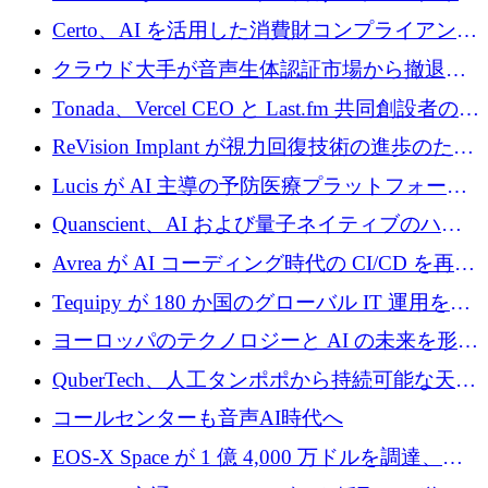
インテリジェンス レイヤーを構築するために
Certo、AI を活用した消費財コンプライアンス
Improbable から 200 万ドルを調達
プラットフォームのために 400 万ドルを調達
クラウド大手が音声生体認証市場から撤退す
るなか、Voxmindが54万6,000ポンドのプレシ
Tonada、Vercel CEO と Last.fm 共同創設者の支
ード資金を調達
援を受けてステルス撤退
ReVision Implant が視力回復技術の進歩のため
に 400 万ユーロを確保
Lucis が AI 主導の予防医療プラットフォーム
を拡大するためにシリーズ A で 2,000 万ドル
Quanscient、AI および量子ネイティブのハー
を調達
ドウェア エンジニアリングを推進するために
Avrea が AI コーディング時代の CI/CD を再発
1,000 万ユーロを調達
明するために 470 万ドルをかけてステルスか
Tequipy が 180 か国のグローバル IT 運用を自
ら浮上
動化するために 300 万ユーロ以上を調達
ヨーロッパのテクノロジーと AI の未来を形作
る: イノベーション リーダーが Nexus
QuberTech、人工タンポポから持続可能な天然
Luxembourg 2026 に集まる理由
ゴムを開発するために 340 万ポンドを調達
コールセンターも音声AI時代へ
EOS-X Space が 1 億 4,000 万ドルを調達、
Mistral が Emmi AI を買収、Bliq がエストニア