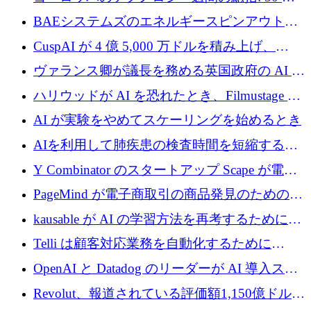
上の取引に 10 億ユーロ以上を投資
BAEシステムズのエネルギースピンアウト原
子力タービンが1500万ポンドの資金調達でス
CuspAI が 4 億 5,000 万ドルを積み上げ、
テルスから浮上
Resist.UA が 5,000 万ユーロの基金を立ち上
ヴァランス卿が議長を務める英国政府の AI タ
げ、DSIT が廃止される
スクフォースが発足
ハリウッドが AI を恐れたとき、Filmustage は
代わりにプリプロダクションに賭けました
AI が実験をやめてスケーリングを始めるとき
AIを利用して肺疾患の検査時間を短縮する英
国のヘルステック挑戦者が1900万ドルを獲得
Y Combinator のスタートアップ Scape が電子
メールを再考するために 320 万ドルを調達し
PageMind が電子商取引の商品発見のための
てステルスから浮上
AI を拡張するために 120 万ユーロを調達
kausable が AI の学習方法を再考するために
1,200 万ユーロを調達
Telli は顧客対応業務を自動化するために
1,500 万ドルのシードを確保
OpenAI と Datadog のリーダーが AI 導入スタ
ートアップ Arrakis を支援
Revolut、報道されている評価額1,150億ドルで