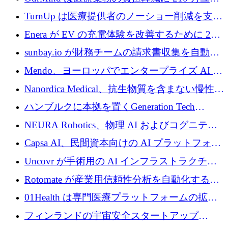
ロを寄付
TurnUp は医療提供者のノーショー削減を支援
するために 200 万ユーロを調達
Enera が EV の充電体験を改善するために 200
万ドルを調達
sunbay.io が財務チームの請求書収集を自動化
するために 55 万ユーロを調達
Mendo、ヨーロッパでエンタープライズ AI 導
入を拡大するために 1,200 万ユーロを確保
Nanordica Medical、抗生物質を含まない慢性創
傷治療薬を市場に投入するために 160 万ユー
ハンブルクに本拠を置くGeneration Tech
ロを調達
Partnersが5,000万ユーロのAIロールアップファ
NEURA Robotics、物理 AI およびコグニティ
ンドを立ち上げ
ブ ロボティクス プラットフォームを拡張する
Capsa AI、民間資本向けの AI プラットフォー
ためにシリーズ C で最大 14 億ドルを確保
ムを拡大するために 1,800 万ドルを調達
Uncovr が手術用の AI インフラストラクチャ
を構築するために 700 万ドルを調達
Rotomate が産業用信頼性分析を自動化するた
めに 210 万ユーロを調達
01Health は専門医療プラットフォームの拡大
に 1,500 万ドルを確保
フィンランドの宇宙安全スタートアップ