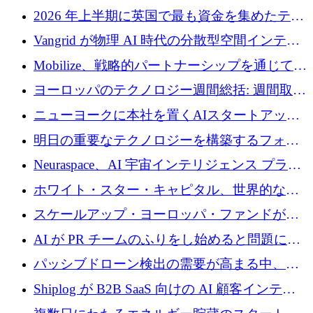
2026 年上半期に英国で最も資金を集めたテク
ノロジー企業
Vangrid が物理 AI 時代の分散型空間インテリ
ジェンス ネットワークを構築するために 900
Mobilize、戦略的パートナーシップを通じて通
万ドルのシードを調達
信ソフトウェア会社を拡大するための投資部
ヨーロッパのテクノロジー週間総括: 週間取引
門を立ち上げる
額 8 億 7,800 万ユーロと 2026 年上半期の主要
ニューヨークに本社を置くAIスタートアップ
トレンド
Modal Labsがロンドンオフィスを開設
明日の重要なテクノロジーを構築するフォト
ニクスのスケールアップに対応する
Neuraspace、AI 宇宙インテリジェンス プラッ
トフォームの拡大に 1,560 万ユーロを投資
ホワイト・スター・キャピタル、世界的なス
タートアップをシリーズAからBまで支援する
スケールアップ・ヨーロッパ・ファンドが初
ために2億5,000万ドルのファンドIVを閉鎖
の投資を行い、Iceeyeの10億ユーロのラウンド
AI が PR チームのふりをし始めると問題にな
を共同主導
ります
パッシブドローン検出の需要が高まる中、
Monava が資金調達ラウンドを終了
Shiplog が B2B SaaS 向けの AI 顧客インテリ
ジェンスを構築するために 100 万ドルを調達