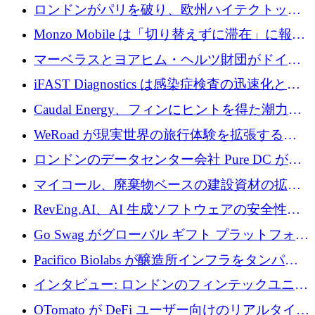
用の AI エージェントを構築するために 200
ロンドンがパリを破り、欧州ハイテクトップ
万ユーロを調達
の座を奪還
Monzo Mobile は「切り替えずに滞在」に報酬
を与える
マーベラスとヨアヒム・ヘルツ財団がドイツ
の商業化ギャップを埋めるために2,000万ユー
iFAST Diagnostics は感染症検査の迅速化と抗
ロのディープテック基金を立ち上げる
菌薬耐性への取り組みに 500 万ポンドを寄付
Caudal Energy、フィンにヒントを得た潮力発
電技術の規模拡大に向けて 430 万ポンドを調
WeRoad が現実世界の旅行体験を拡張するた
達
めに 5,800 万ドルを獲得
ロンドンのデータセンター会社 Pure DC が欧
州と中東の拡張に 27 億ドルを確保
マイコール、廃棄物ベースの建設資材の拡大
に400万ポンドを投資
RevEng.AI、AI 生成ソフトウェアの安全性を
確保するために 1,500 万ドルを調達
Go Swag がグローバル ギフト プラットフォー
ムを拡大するために 500 万ドルを調達
Pacifico Biolabs が醸造所インフラをタンパク
質生産に転換するために 700 万ユーロを調達
インタビュー: ロンドンのフィンテックユニコ
ーン Tide の CEO、オリバー・プリル氏
OTomato が DeFi ユーザー向けのリアルタイム