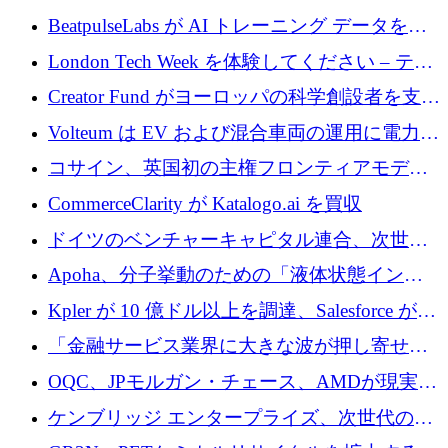
達
BeatpulseLabs が AI トレーニング データを拡
張するために 180 万ドルのプレシードを調達
London Tech Week を体験してください – テク
ノロジーがヨーロッパのイノベーションの未
Creator Fund がヨーロッパの科学創設者を支援
来を形作る場所
するために 5,600 万ドルを調達
Volteum は EV および混合車両の運用に電力を
供給するために 250 万ユーロを寄付
コサイン、英国初の主権フロンティアモデル
で業界の支援を確保
CommerceClarity が Katalogo.ai を買収
ドイツのベンチャーキャピタル連合、次世代
スタートアップの成長に向けて機関投資家へ
Apoha、分子挙動のための「液体状態インテ
の資本シフトを呼びかけ
リジェンス」を構築するために3,600万ドルを
Kpler が 10 億ドル以上を調達、Salesforce が
かけてステルス状態から出現
Contentful を買収、Built in Europe キャンペー
「金融サービス業界に大きな波が押し寄せて
ンを開始
いる」と「欧州初のAIネイティブ銀行」のボ
OQC、JPモルガン・チェース、AMDが現実世
スが語る
界のフィンテック・アプリケーションを探索
ケンブリッジ エンタープライズ、次世代のデ
するためにQuantum-AIデータセンターを立ち
ィープテック創設者向けにロンドンの出発点