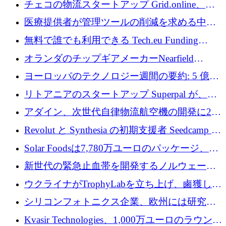
チェコの物流スタートアップ Grid.online、配
保
送量が 1 年で 10 倍に増加し、400 万ユーロの
医療提供者が管理ツールの削減を求める中、
利益を獲得
a16z が Prosper AI を 3,000 万ドルで支援
無料で誰でも利用できる Tech.eu Funding
Explorer のご紹介
オランダのチップギアメーカーNearfield
Instrumentsが3億8,000万ドルを調達
ヨーロッパのテクノロジー週間の要約: 5 億
8,500 万ユーロを超える 60 以上のテクノロジ
リトアニアのスタートアップ Superpal が、
ー資金調達取引
Slack 内に構築された AI コワーカー プラット
アダイン、次世代自律物流航空機の開発に250
フォームのために 50 万ユーロを調達
万ユーロを確保
Revolut と Synthesia の初期支援者 Seedcamp が
3 億 2,000 万ドルを調達、米国に投資
Solar Foodsは7,780万ユーロのパッケージ、5
億ユーロの防衛および二重用途成長基金EDM
新世代の緊急止血帯を開発するノルウェーの
を開始、ヨーロッパのシリコンフォトニクス
スタートアップ企業を紹介する
ウクライナがTrophyLabを立ち上げ、鹵獲した
に警告
ロシア兵器を戦場の研究開発プラットフォー
シリコンフォトニクス企業、欧州には研究を
ムに変える
商業的に成功させるためのインフラが不足し
Kvasir Technologies、1,000万ユーロのラウンド