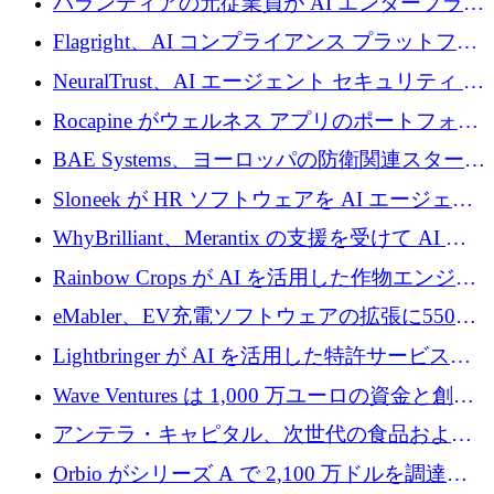
パランティアの元従業員が AI エンタープライ
ズ スタートアップの Conduct に 6,000 万ドル
Flagright、AI コンプライアンス プラットフォ
を調達
ームを拡張するためにシリーズ A で 1,250 万
NeuralTrust、AI エージェント セキュリティ プ
ドルを確保
ラットフォームの拡張に 2,000 万ドルを調達
Rocapine がウェルネス アプリのポートフォリ
オを拡大するためにシリーズ A で 1,300 万ド
BAE Systems、ヨーロッパの防衛関連スタート
ルを調達
アップの規模拡大を支援するために 5,000 万
Sloneek が HR ソフトウェアを AI エージェン
ユーロの支援を開始
トに変えるために 600 万ドルを調達
WhyBrilliant、Merantix の支援を受けて AI 求
人マッチングを拡大するために 100 万ユーロ
Rainbow Crops が AI を活用した作物エンジニ
を調達
アリングを拡張するために 970 万ユーロを調
eMabler、EV充電ソフトウェアの拡張に550万
達
ユーロを確保
Lightbringer が AI を活用した特許サービスを
拡大するために 1,000 万ドルを調達
Wave Ventures は 1,000 万ユーロの資金と創設
者補助金で 10 周年を迎える
アンテラ・キャピタル、次世代の食品および
アグリテクノロジーのイノベーションを支援
Orbio がシリーズ A で 2,100 万ドルを調達、
するファンド III の初回クローズ額が 1 億ドル