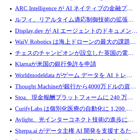
めに5,500万ドルを確保
ARC Intelligence が AI ネイティブの金融プラ
ットフォームを拡大するために 400 万ユーロ
ルフィ、リアルタイム適応制御技術の拡張に
を調達
810万ポンドを確保
Display.dev が AI エージェントのドキュメント
コラボレーションを強化するために 47 万ユー
WaiV Robotics は海上ドローンの最大の課題の
ロを調達
1 つをどのように解決しているか
チェスのチャンピオンが設立した英国の電池
材料スタートアップ TaiSan が 465 万ポンドを
Klarnaが米国の銀行免許を申請
調達
Worldmodeldata がゲーム データを AI トレー
ニングに変えるために 700 万ポンドを獲得
Thought Machineが銀行から4000万ドルの資金
調達、年間収益1億ドルを突破
Stoa、現金報酬プラットフォームに 240 万ド
ルを確保
CurifyLabs は個別化医療の自動化に 1,200 万
ユーロを寄付
Aylight、光インターコネクト技術の進歩に向
けて450万ユーロのプレシードラウンドを終了
Sherpa.ai がデータ主権 AI 開発を支援するため
に 1,800 万ドルを調達