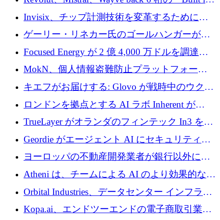
ルを調達
Europe」キャンペーン
Invisix、チップ計測技術を変革するために
2,000 万ユーロのシードラウンドを完了
ゲーリー・リネカー氏のゴールハンガーがVC
事業を開始
Focused Energy が 2 億 4,000 万ドルを調達、
TrueLayer が In3 を買収、ロンドンが首位の座
MokN、個人情報盗難防止プラットフォーム
を奪還
の成長のためにシリーズ A で 1,500 万ドルを
キエフがお届けする: Glovo が戦時中のウクラ
調達
イナで最も急速に成長する市場の 1 つをどの
ロンドンを拠点とする AI ラボ Inherent が
ように拡大したか
5,000 万ドルの資金調達でステルスから浮上
TrueLayer がオランダのフィンテック In3 を買
収、チェックアウト時にクレジットを提供
Geordie がエージェント AI にセキュリティと
ガバナンスをもたらすために 3,000 万ドルを
ヨーロッパの不動産開発業者が銀行以外にも
調達
目を向けているため、InRentoの資金調達額は
Atheni は、チームによる AI のより効果的な使
1億ユーロを突破
用を支援するために 35 万ポンドを確保
Orbital Industries、データセンター インフラス
トラクチャ システムの拡張に 5,000 万ドルを
Kopa.ai、エンドツーエンドの電子商取引業務
確保