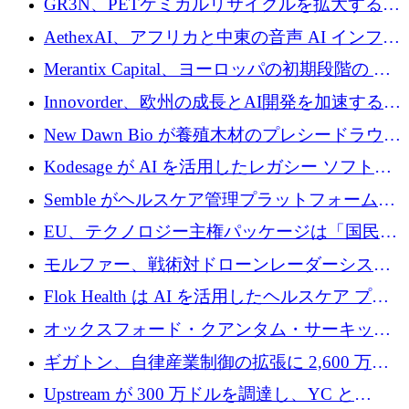
GR3N、PETケミカルリサイクルを拡大するた
上げ
を構築
めにシリーズBで1,550万ユーロを調達
AethexAI、アフリカと中東の音声 AI インフラ
ストラクチャを構築するために 300 万ドルを
Merantix Capital、ヨーロッパの初期段階の AI
調達
スタートアップ向けに 1 億 300 万ユーロのフ
Innovorder、欧州の成長とAI開発を加速するた
ァンドを立ち上げる
めに2,000万ユーロを確保
New Dawn Bio が養殖木材のプレシードラウン
ドで 210 万ユーロを調達
Kodesage が AI を活用したレガシー ソフトウ
ェアの最新化のために 660 万ドルを調達
Semble がヘルスケア管理プラットフォームを
拡大するためにシリーズ C で 3,000 万ポンド
EU、テクノロジー主権パッケージは「国民の
を調達
保護」に関するものだと発言
モルファー、戦術対ドローンレーダーシステ
ムを最前線に近づけるために150万ユーロを調
Flok Health は AI を活用したヘルスケア プラ
達
ットフォームの成長に 1,250 万ドルを投資
オックスフォード・クアンタム・サーキット
が「成人向け」2億6,000万ポンドの資金調達
ギガトン、自律産業制御の拡張に 2,600 万ド
ラウンドを獲得
ルを調達
Upstream が 300 万ドルを調達し、YC と