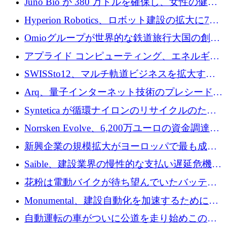
Juno Bio が 380 万ドルを確保し、女性の健康
ォームを構築
専用の初のシーケンスラボを開設
Hyperion Robotics、ロボット建設の拡大に740
万ドルを確保
Omioグループが世界的な鉄道旅行大国の創設
を目指してRail Europeを買収
アプライド コンピューティング、エネルギー
向け基盤 AI の拡張に 2,000 万ドルを調達
SWISSto12、マルチ軌道ビジネスを拡大する
ためにシリーズCで7,000万ドルを調達
Arq、量子インターネット技術のプレシードと
して140万ドルを確保
Syntetica が循環ナイロンのリサイクルのため
にシリーズ A で 3,000 万ドルを調達
Norrsken Evolve、6,200万ユーロの資金調達
後、アムステルダムに根を張る
新興企業の規模拡大がヨーロッパで最も成功
した創業者を生み出す、アントラー氏が発見
Saible、建設業界の慢性的な支払い遅延危機に
対処するために 290 万ポンドを調達
花粉は電動バイクが待ち望んでいたバッテリ
ー交換ネットワークを構築している
Monumental、建設自動化を加速するためにシ
リーズ B で 3,200 万ドルを確保
自動運転の車がついに公道を走り始めこの国