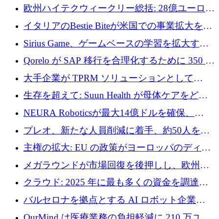
AI 労働力管理を世界の最前線の労働者に提供
欧州ハイテクウィークリー総括: 28億ユーロの
に到達
取引と5月のハイライト
イタリアのBestie Biteが米国での事業拡大を加
速するために150万ユーロを調達
Sirius Game、ゲームベースの学習を拡大する
ために 130 万ユーロの資金調達を完了
Qorelo が SAP 移行を合理化するために 350 万
ドルを調達
大手企業が TPRM ソリューションとして
Vanta を選択する理由
生存を超えて: Suun Health が母体ケアをどの
ように再考しているか
NEURA Roboticsが最大14億ドルを確保、
Bending Spoonsが米国IPOを申請、英国首相が
プレオ、新たな人員削減に着手、約50人を解
4億ポンドのチップ計画を発表
雇
主権の拡大: EU の政策がヨーロッパのディー
プテック戦略をどのように再構築しているか
メガラウンドが市場回復を後押しし、欧州の
ハイテク資金調達は5月に105億ユーロに回復
クラウド: 2025 年に最も多くの資金を調達し
た 10 社
バルセロナを拠点とする AI ロボット企業
Theker が 8,500 万ドルを調達
OurMind は医療業務の負担軽減に 210 万ユー