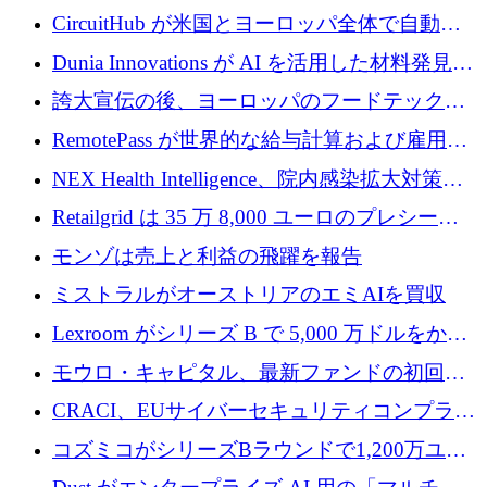
リード
クチャ インテリジェンス向けに 300 万ドルの
CircuitHub が米国とヨーロッパ全体で自動電
プレシードを確保
子機器製造を拡大するために 2,800 万ドルを
Dunia Innovations が AI を活用した材料発見を
調達
産業化するために 2 億 8,000 万ユーロのベル
誇大宣伝の後、ヨーロッパのフードテックセ
リン GigaLab を発表
クターはファンダメンタルズを中心に再構築
RemotePass が世界的な給与計算および雇用プ
中
ラットフォームを拡大するために 1,740 万ド
NEX Health Intelligence、院内感染拡大対策に
ルを調達
100万ユーロを確保
Retailgrid は 35 万 8,000 ユーロのプレシード
ラウンドで小売業のスプレッドシートをター
モンゾは売上と利益の飛躍を報告
ゲットにしています
ミストラルがオーストリアのエミAIを買収
Lexroom がシリーズ B で 5,000 万ドルをかけ
てヨーロッパ大陸法用の法律 AI を構築
モウロ・キャピタル、最新ファンドの初回ク
ローズで4億ドルを確保
CRACI、EUサイバーセキュリティコンプライ
アンスプラットフォームのために140万ユーロ
コズミコがシリーズBラウンドで1,200万ユー
を調達
ロを調達