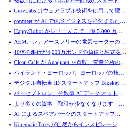
複数日にわたるエネルギー貯蔵のスタートア
ップ、Ore Energy が新たな投資ラウンドで
CurvLabs はウェアラブル技術を使用して腰痛
4,300 万ドルを獲得
治療をどのように再考しているか
conmeet が AI で建設ビジネスを強化するため
に 600 万ユーロを調達
HappyRobot がシリーズ C で 1 億 5,000 万ド
ルを獲得し、企業運営向けにエージェント AI
AEM、レアアースフリーの電気モーターの革
を拡張
新を加速するために1,600万ポンドを確保
10倍の銀行が4,000万ポンドの負債と株式を調
達
Clean Cells が Anaquant を買収、質量分析の専
門知識によるバイオ医薬品の品質管理を拡大
ハイランド・ヨーロッパ、ヨーロッパの技術
規模拡大を支援するために11億ユーロのファ
デジタル自転車 ID スタートアップ Bikekey が
ンドVIを閉鎖
TÖNNJES への投資を確保
パーセプトロン、分散型 AI データ ネットワ
ークの構築に 650 万ドルを調達
より多くの資本。取引が少なくなります。
2026 年上半期がヨーロッパのテクノロジーに
AI によるスペアパーツのスタートアップ
ついて語ること
Intropy が 1,100 万ドルを調達
Kinematic Trees が自然からインスピレーショ