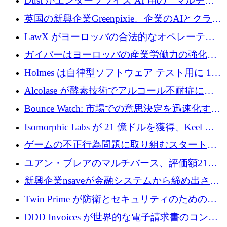
Dust がエンタープライズ AI 用の「マルチプ
レイヤー」オペレーティング システムを構築
英国の新興企業Greenpixie、企業のAIとクラウ
するシリーズ B で 4,000 万ドルを調達
ドのエネルギー無駄を削減するために470万ポ
LawX がヨーロッパの合法的なオペレーティ
ンドを調達
ング システムを構築するために 750 万ユーロ
ガイバーはヨーロッパの産業労働力の強化に
を調達
貢献するために 140 万ユーロを獲得
Holmes は自律型ソフトウェア テスト用に 110
万ユーロのプレシードを提供して開始
Alcolase が酵素技術でアルコール不耐症に取
り組むために 150 万ユーロを調達
Bounce Watch: 市場での意思決定を迅速化する
ためのインテリジェンス層を構築する
Isomorphic Labs が 21 億ドルを獲得、Keel の
ネオバンク後の軸、ポーランドのソフトウェ
ゲームの不正行為問題に取り組むスタートア
ア進化
ップを紹介する
ユアン・ブレアのマルチバース、評価額21億
ドルで7,000万ドルを調達
新興企業nsaveが金融システムから締め出され
たシリア人に国際銀行アクセスをもたらす
Twin Prime が防衛とセキュリティのためのフ
ロンティア AI モデルを構築するために 1,000
DDD Invoices が世界的な電子請求書のコンプ
万ドルのプレシードを獲得