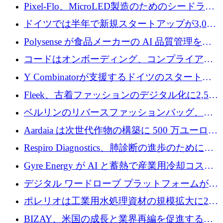
ンティティの未来を推進するために350万ユー
Pixel-Flo、MicroLED製造のためのシードラウ
ロを調達
ンドで525万ポンドを獲得
ドイツでは半年で新規スタートアップが3,000
社という記録を目の当たりにし、涙を流すハ
Polysense が食品メーカーの AI 品質管理を拡
ンブルク
張するために 1,070 万ドルを調達
コードはオンボーディング、コンプライアン
ス、支払いを統合するために 640 万ポンドを
Y Combinatorが支援するドイツのスタートア
確保
ップFintoが340万ドルを調達、シリコンバレ
Fleek、古着ファッションのデジタル化に2,500
ーではなくミュンヘンを選んだと語る
万ドルを確保
ベルリンのリバースファッションバッグ、繊
維仕分け規模拡大に7桁の資金調達
Aardaia は次世代作物の構築に 500 万ユーロを
寄付
Respiro Diagnostics、肺診断の進歩のために
100 万ポンドを確保
Gyre Energy が AI と蓄熱で産業用冷却コスト
を削減するために 130 万ドルを調達
デジタル ワードローブ プラットフォームが
1,000 万人のユーザーに到達し、Whering が
ポレリオは工業用水処理資材の規模拡大に240
700 万ドルを獲得
万ユーロを確保
BIZAY、米国の成長と業界再編を促進するた