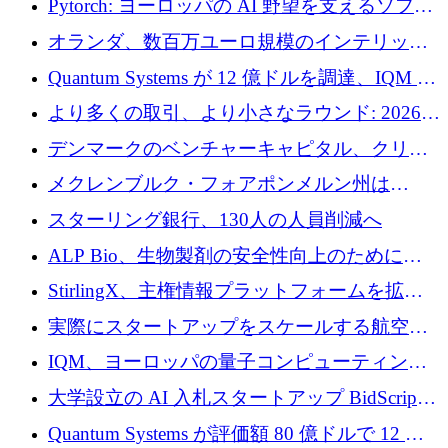
Pytorch: ヨーロッパの AI 野望を支えるソフト
ウェア層
オランダ、数百万ユーロ規模のインテリック
との提携で軍用ドローンにソフトウェアファ
Quantum Systems が 12 億ドルを調達、IQM が
ースト戦略を採用
米国の主要取引所で初の欧州量子企業とな
より多くの取引、より小さなラウンド: 2026
る、6 月に欧州のスタートアップ資金調達
年 6 月に欧州のスタートアップ資金調達
デンマークのベンチャーキャピタル、クリメ
ンタム・キャピタルが気候変動対策ハードウ
メクレンブルク・フォアポンメルン州は
ェア投資として初回クローズで6,000万ユーロ
Nextcloud を州全体に展開し、オープンソース
スターリング銀行、130人の人員削減へ
を確保
戦略を拡大
ALP Bio、生物製剤の安全性向上のために
Venture Kick から 16 万 1,000 ユーロを調達
StirlingX、主権情報プラットフォームを拡張
するためにシリーズ A で 2,000 万ドルを確保
実際にスタートアップをスケールする航空イ
ノベーション モデルを学ぶ
IQM、ヨーロッパの量子コンピューティング
企業として初めて米国の主要取引所に上場
大学設立の AI 入札スタートアップ BidScript
がプレシード資金総額 100 万ドルを突破
Quantum Systems が評価額 80 億ドルで 12 億