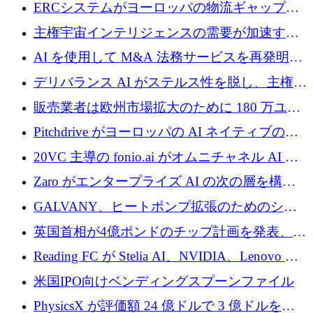
Aavuus が、スペースデブリ追跡に取り組むプ
ERCシステムがヨーロッパの物流ギャップを
レシード資金を獲得
埋めるために設計された重量物運搬用eVTOL
主権宇宙インテリジェンスの需要が加速する
であるVictorを発表
中、ICEYEは評価額100億ユーロ以上で4億
AI を使用して M&A 法務サービスを再発明す
5,000万ユーロを調達
るために 110 万ユーロを適切に確保
デリバランス AI がステルス性を脱し、主権の
あるエンタープライズ AI を強化
販売業者は欧州市場拡大のために 180 万ユー
ロを確保
Pitchdrive がヨーロッパの AI ネイティブの創
業者を支援するために 6,000 万ユーロを調達
20VC 主導の fonio.ai がオムニチャネル AI プ
ラットフォームのために 1,700 万ドルを調達
Zaro がエンタープライズ AI の次の層を構築
するために 510 万ドルを獲得
GALVANY、ヒートポンプ拡張のためのシー
ドラウンドで1,000万ユーロを確保
英国首相が4億ポンドのチップ計画を発表、英
国の新興企業は「ここで拡大」し「ここに留
Reading FC が Stelia AI、NVIDIA、Lenovo と
まる」
協力して AI Center of Excellence を立ち上げ
米国IPO向けベンディングスプーンファイル
PhysicsX が評価額 24 億ドルで 3 億ドルを調