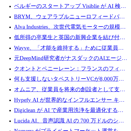
ドルを調達
ベルギーのスタートアップ Visiblie が AI 検索
の可視化のために 50 万ユーロを調達
BRYM、ウェアラブルニューロフィードバッ
クプラットフォームの開発に65万ユーロを確
Alva Industries、次世代電気モーターの規模拡
保
大に 1,600 万ユーロを調達
低所得の卒業生と英国の新興企業を結び付け
るためにCommon Pathを開始
Wayve、「才能を維持する」ために従業員に
8,500万ドルの株式公開買い付けを実施
元DeepMind研究者がナスダックのAIエージェ
ントを拡張するためにCreandumの資金調達で
クオントとペニーレーン：フランスのフィン
記録を獲得
テックの友人と敵
何も支援しないタペストリーVCが8,000万ド
ルの資金を調達、ロンドン事務所を開設
オムニア、従業員を将来の創設者として支援
するために Firedrop でファンドを立ち上げる
Hypefy AI が世界的なインフルエンサー キャ
ンペーンを自動化するためにシリーズ A で
Digiclean が AI で産業用洗浄を最適化するた
720 万ドルを調達
めに 250 万ユーロを調達
Lucida AI、音声認識 AI の 700 万ドルのシー
ドラウンドを終了
Nomerra がプライベートマーケット運営を自