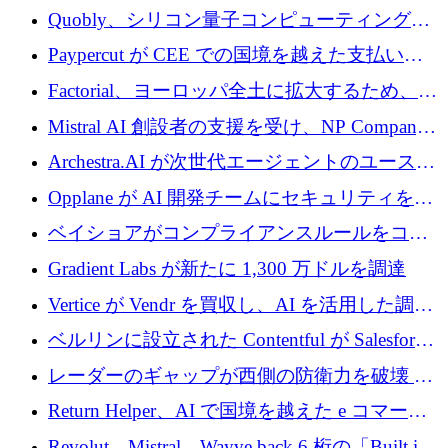
Xavier Niel が支援する共同 AI 受信箱を立ち上
Quobly、シリコン量子コンピューティングの
げる
商用化のためにシリーズ A で 1 億 1,500 万ユ
Paypercut が CEE での国境を越えた支払いを
ーロを調達
拡大するために 500 万ユーロを確保
Factorial、ヨーロッパ全土に拡大するため、25
億ドルの評価額で1億5,000万ドルのシリーズD
Mistral AI 創設者の支援を受け、NP Company
を調達
がエンジニアリング向け AI を推進するために
Archestra.AI が次世代エージェントのユースケ
600 万ユーロのプレシードを確保
ースを実現するために 1,000 万ドルを調達
Opplane が AI 開発チームにセキュリティをも
たらすために 450 万ユーロを調達
ベイショアがコンプライアンスルールをコー
ド化するために800万ドルを調達
Gradient Labs が新たに 1,300 万ドルを調達
Vertice が Vendr を買収し、AI を活用した調達
インテリジェンス プラットフォームを構築
ベルリンに設立された Contentful が Salesforce
に買収される
レーダーのギャップが西側の防衛力を破壊 —
そしてベルリンのチップスタートアップがそ
Return Helper、AI で国境を越えた e コマース
れを埋める
の返品を利益に変えるシリーズ A で 400 万ド
Revolut、Mistral、Wayve back 6 桁の「Built in