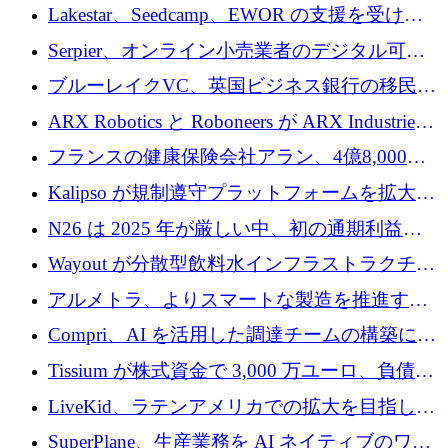
る人々が必要です
Lakestar、Seedcamp、EWOR の支援を受け、
SE3 が自律システム用の空間 AI プラットフォ
Serpier、オンライン小売業者のデジタル可視
ームを発表
性向上を支援するために 140 万ユーロを調達
ブルーレイクVC、英国ビジネス銀行の移民主
導スタートアップ支援で初のファンド獲得に
ARX Robotics と Roboneers が ARX Industries
迫る
を設立し、無人地上車両の生産を拡大
フランスの健康保険会社アラン、4億8,000万
ユーロの資金調達ラウンドで合意
Kalipso が規制遵守プラットフォームを拡大す
るために 320 万ドルを調達
N26 は 2025 年が厳しい中、初の通期利益を
達成
Wayout が分散型飲料水インフラストラクチャ
プラットフォームを拡張するために 242 万ユ
アルメトラ、よりスマートな製造を推進する
ーロを調達
ためにシリーズ A で 1,630 万ユーロを確保
Compri、AI を活用した調達チームの構築に
320 万ユーロを確保
Tissium が株式資金で 3,000 万ユーロ、負債で
3,000 万ユーロを調達
LiveKid、ラテンアメリカでの拡大を目指して
Aldea を買収
SuperPlane、生産業務を AI ネイティブのワー