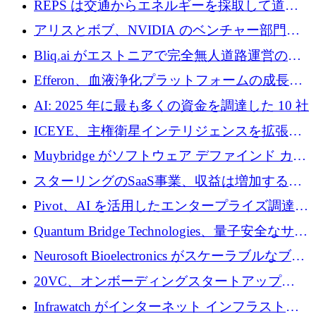
REPS は交通からエネルギーを採取して道路
での完全無人道路運営を承認
を発電所に変えるために 2,360 万ドルを調達
アリスとボブ、NVIDIA のベンチャー部門か
らの投資でシリーズ B を拡大
Bliq.ai がエストニアで完全無人道路運営の承
認を獲得
Efferon、血液浄化プラットフォームの成長に
250万ユーロを確保
AI: 2025 年に最も多くの資金を調達した 10 社
ICEYE、主権衛星インテリジェンスを拡張す
るために 3 億ユーロの信用枠を確保
Muybridge がソフトウェア デファインド カメ
ラ テクノロジーを拡張するためにシリーズ A
スターリングのSaaS事業、収益は増加するも
で 1,600 万ドルを調達
グループ利益は減少
Pivot、AI を活用したエンタープライズ調達プ
ラットフォームを拡大するために 4,000 万ド
Quantum Bridge Technologies、量子安全なサイ
ルを調達
バーセキュリティ インフラストラクチャの拡
Neurosoft Bioelectronics がスケーラブルなブレ
張にシリーズ A で 800 万ドルを投入
イン コンピューター インターフェイスのため
20VC、オンボーディングスタートアップ
に 750 万ドルを調達
Prelude へのシリーズ A 投資で 2,000 万ドルを
Infrawatch がインターネット インフラストラ