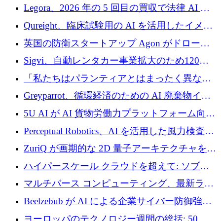
ンを得たロボット ソフトウェアを拡張するた
Legora、2026 年の 5 回目の買収で法律 AI ス
めに 58 万 5,000 ポンドを調達
タートアップ Wexler を買収
Qureight、臨床試験用の AI を活用したイメー
ジング プラットフォームを拡張するためにシ
英国の防衛スタートアップ Agon がドローン
リーズ B で 2,000 万ドルを確保
攻撃に対抗する仮想戦場を構築、3,000 万ドル
Sigvi、自動レンタカー事業拡大のため120万
を調達
ユーロを調達
「私たちはパランティアとはまったく異なる
会社です」とフランス人の「控えめな」後任
Greyparrot、循環経済のための AI 廃棄物イン
者は言う
テリジェンスを拡張するためにシリーズ B で
5U AI が AI 貨物労働力プラットフォーム向け
2,700 万ドルを確保
に 320 万ドルのプレシードを獲得
Perceptual Robotics、AI を活用した風力検査の
規模拡大に向けて 400 万ポンド以上を確保
ZuriQ が画期的な 2D 量子アーキテクチャを拡
張するために 2,550 万ドルを調達
ハイパースケール クラウドを超えて: ソブリ
ン コンピューティングに対する DFINITY の
マルチバース コンピューティング、最新ラウ
ビジョン
ンドで最大 5 億 7,000 万ドルを目標
Beelzebub が AI による企業サイバー防御強化
のために 300 万ユーロを調達
ヨーロッパのテクノロジー週間の総括: 50 以