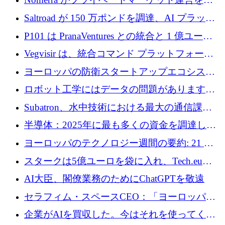
動化するために 200 万ドルを調達
Saltroad が 150 万ポンドを調達、AI プラット
フォーム Ogma を買収して子ども向け言語療
P101 は PranaVentures との統合と 1 億ユーロ
法を拡大
のファンドによりシード投資に拡大
Vegvisir は、統合コマンド プラットフォーム
を通じて関連する無人システムを接続するた
ヨーロッパの防衛スタートアップエコシステ
めの資金を調達します
ムとなったハッカソン
ロボット工学にはデータの問題があります。
Macrodata Labs はそれを解決したいと考えて
Subatron、水中技術における最大の通信課題
います
の 1 つに取り組むために 16 万 2,000 ユーロを
半導体：2025年に最も多くの資金を調達した
確保
10社
ヨーロッパのテクノロジー週間の要約: 21 億
ユーロの取引と Tech.eu Funding Explorer
スタークは5億ユーロを袋に入れ、Tech.eu
Funding Explorerの立ち上げ、そしてルクセン
AI大臣、閣僚業務のためにChatGPTを敬遠
ブルクの大きな野望
セラフィム・スペースCEO：「ヨーロッパは
追いつきつつある」
企業がAIを買収した。今はそれを使ってくれ