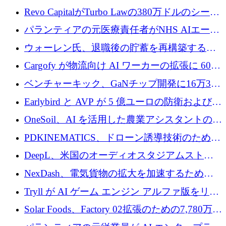
ていると警告
で成長を促進
Revo CapitalがTurbo Lawの380万ドルのシード
ラウンドを主導し、訴訟プラットフォームを
パランティアの元医療責任者がNHS AIエージ
拡大
ェントの立ち上げに1,000万ポンドを調達
ウォーレン氏、退職後の貯蓄を再構築するた
めに1,000万ユーロを調達
Cargofy が物流向け AI ワーカーの拡張に 600
万ドルを獲得
ベンチャーキック、GaNチップ開発に16万3千
ユーロでMinisaを支援
Earlybird と AVP が 5 億ユーロの防衛および二
重用途の成長基金である E2D を立ち上げる
OneSoil、AI を活用した農業アシスタントの拡
大に​​ 100 万ユーロを確保
PDKINEMATICS、ドローン誘導技術のために
200 万ユーロを調達
DeepL、米国のオーディオスタジアムストリ
ーミング事業Mixhaloを買収
NexDash、電気貨物の拡大を加速するために
EIT Urban Mobilityから250万ユーロを確保
Tryll が AI ゲーム エンジン アルファ版をリリ
ースし、60 万ドルのプレシード資金を確保
Solar Foods、Factory 02拡張のための7,780万ユ
ーロの資金調達パッケージを獲得