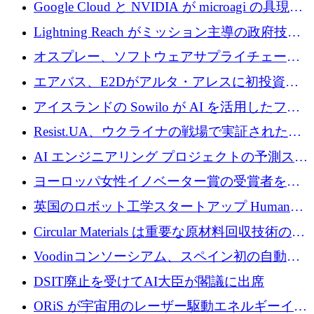
の新たな二次株式売却を確認
Google Cloud と NVIDIA が microagi の具現化
された AI の野望を推進
Lightning Reach がミッション主導の政府技術
グループとしてポートフォリオを拡大し ETG
オスプレー、ソフトウェアサプライチェーン
に買収
攻撃を阻止するために265万ドルを確保
エアバス、E2Dがアルタ・アレスに初投資、
欧州防衛技術ファンドに5億ユーロを拠出
アイスランドの Sowilo が AI を活用したファ
ッション製品インテリジェンス プラットフォ
Resist.UA、ウクライナの戦場で実証された防
ームを拡大するためにプレシードを調達
衛技術を拡大するために5,000万ユーロの欧州
AI エンジニアリング プロジェクトの予測スタ
基金を立ち上げる
ートアップ Cascade が a16z アクセラレータか
ヨーロッパ女性イノベーター賞の受賞者を紹
らの支援を獲得
介します
英国のロボット工学スタートアップ Humanoid
がシリーズ A 1 億 5,200 万ドルで評価額 13 億
Circular Materials は重要な原材料回収技術の拡
5,000 万ドルに到達
張に 1,180 万ユーロを確保
Voodinコンソーシアム、スペイン初の自動木
製ブレード工場の建設にEU補助金4,800万ユ
DSIT廃止を受けてAI大臣が閣議に出席
ーロを確保
ORiS が宇宙用のレーザー駆動エネルギーイン