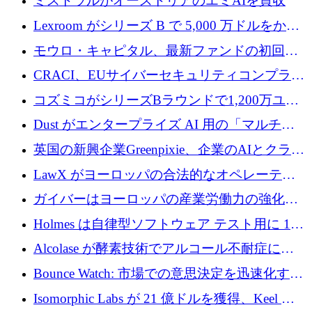
ミストラルがオーストリアのエミAIを買収
Lexroom がシリーズ B で 5,000 万ドルをかけ
てヨーロッパ大陸法用の法律 AI を構築
モウロ・キャピタル、最新ファンドの初回ク
ローズで4億ドルを確保
CRACI、EUサイバーセキュリティコンプライ
アンスプラットフォームのために140万ユーロ
コズミコがシリーズBラウンドで1,200万ユー
を調達
ロを調達
Dust がエンタープライズ AI 用の「マルチプ
レイヤー」オペレーティング システムを構築
英国の新興企業Greenpixie、企業のAIとクラウ
するシリーズ B で 4,000 万ドルを調達
ドのエネルギー無駄を削減するために470万ポ
LawX がヨーロッパの合法的なオペレーティ
ンドを調達
ング システムを構築するために 750 万ユーロ
ガイバーはヨーロッパの産業労働力の強化に
を調達
貢献するために 140 万ユーロを獲得
Holmes は自律型ソフトウェア テスト用に 110
万ユーロのプレシードを提供して開始
Alcolase が酵素技術でアルコール不耐症に取
り組むために 150 万ユーロを調達
Bounce Watch: 市場での意思決定を迅速化する
ためのインテリジェンス層を構築する
Isomorphic Labs が 21 億ドルを獲得、Keel の