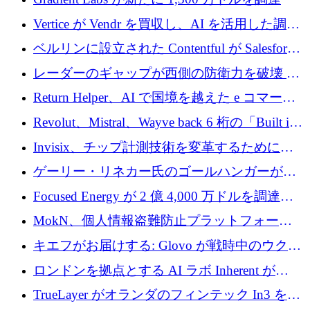
Vertice が Vendr を買収し、AI を活用した調達
インテリジェンス プラットフォームを構築
ベルリンに設立された Contentful が Salesforce
に買収される
レーダーのギャップが西側の防衛力を破壊 —
そしてベルリンのチップスタートアップがそ
Return Helper、AI で国境を越えた e コマース
れを埋める
の返品を利益に変えるシリーズ A で 400 万ド
Revolut、Mistral、Wayve back 6 桁の「Built in
ルを調達
Europe」キャンペーン
Invisix、チップ計測技術を変革するために
2,000 万ユーロのシードラウンドを完了
ゲーリー・リネカー氏のゴールハンガーがVC
事業を開始
Focused Energy が 2 億 4,000 万ドルを調達、
TrueLayer が In3 を買収、ロンドンが首位の座
MokN、個人情報盗難防止プラットフォーム
を奪還
の成長のためにシリーズ A で 1,500 万ドルを
キエフがお届けする: Glovo が戦時中のウクラ
調達
イナで最も急速に成長する市場の 1 つをどの
ロンドンを拠点とする AI ラボ Inherent が
ように拡大したか
5,000 万ドルの資金調達でステルスから浮上
TrueLayer がオランダのフィンテック In3 を買