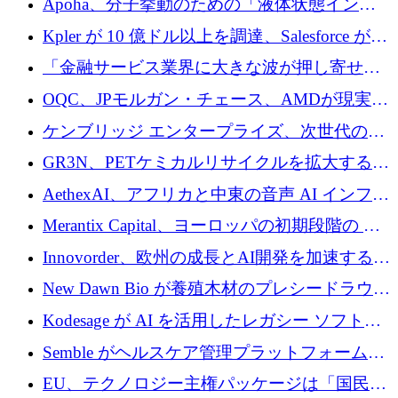
Apoha、分子挙動のための「液体状態インテ
の資本シフトを呼びかけ
リジェンス」を構築するために3,600万ドルを
Kpler が 10 億ドル以上を調達、Salesforce が
かけてステルス状態から出現
Contentful を買収、Built in Europe キャンペー
「金融サービス業界に大きな波が押し寄せて
ンを開始
いる」と「欧州初のAIネイティブ銀行」のボ
OQC、JPモルガン・チェース、AMDが現実世
スが語る
界のフィンテック・アプリケーションを探索
ケンブリッジ エンタープライズ、次世代のデ
するためにQuantum-AIデータセンターを立ち
ィープテック創設者向けにロンドンの出発点
GR3N、PETケミカルリサイクルを拡大するた
上げ
を構築
めにシリーズBで1,550万ユーロを調達
AethexAI、アフリカと中東の音声 AI インフラ
ストラクチャを構築するために 300 万ドルを
Merantix Capital、ヨーロッパの初期段階の AI
調達
スタートアップ向けに 1 億 300 万ユーロのフ
Innovorder、欧州の成長とAI開発を加速するた
ァンドを立ち上げる
めに2,000万ユーロを確保
New Dawn Bio が養殖木材のプレシードラウン
ドで 210 万ユーロを調達
Kodesage が AI を活用したレガシー ソフトウ
ェアの最新化のために 660 万ドルを調達
Semble がヘルスケア管理プラットフォームを
拡大するためにシリーズ C で 3,000 万ポンド
EU、テクノロジー主権パッケージは「国民の