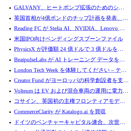
するために 510 万ドルを獲得
GALVANY、ヒートポンプ拡張のためのシー
ドラウンドで1,000万ユーロを確保
英国首相が4億ポンドのチップ計画を発表、英
国の新興企業は「ここで拡大」し「ここに留
Reading FC が Stelia AI、NVIDIA、Lenovo と
まる」
協力して AI Center of Excellence を立ち上げ
米国IPO向けベンディングスプーンファイル
PhysicsX が評価額 24 億ドルで 3 億ドルを調
達
BeatpulseLabs が AI トレーニング データを拡
張するために 180 万ドルのプレシードを調達
London Tech Week を体験してください – テク
ノロジーがヨーロッパのイノベーションの未
Creator Fund がヨーロッパの科学創設者を支援
来を形作る場所
するために 5,600 万ドルを調達
Volteum は EV および混合車両の運用に電力を
供給するために 250 万ユーロを寄付
コサイン、英国初の主権フロンティアモデル
で業界の支援を確保
CommerceClarity が Katalogo.ai を買収
ドイツのベンチャーキャピタル連合、次世代
スタートアップの成長に向けて機関投資家へ