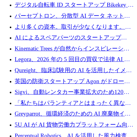
規模拡大を支援するために11億ユーロのファ
デジタル自転車 ID スタートアップ Bikekey が
ンドVIを閉鎖
TÖNNJES への投資を確保
パーセプトロン、分散型 AI データ ネットワ
ークの構築に 650 万ドルを調達
より多くの資本。取引が少なくなります。
2026 年上半期がヨーロッパのテクノロジーに
AI によるスペアパーツのスタートアップ
ついて語ること
Intropy が 1,100 万ドルを調達
Kinematic Trees が自然からインスピレーショ
ンを得たロボット ソフトウェアを拡張するた
Legora、2026 年の 5 回目の買収で法律 AI ス
めに 58 万 5,000 ポンドを調達
タートアップ Wexler を買収
Qureight、臨床試験用の AI を活用したイメー
ジング プラットフォームを拡張するためにシ
英国の防衛スタートアップ Agon がドローン
リーズ B で 2,000 万ドルを確保
攻撃に対抗する仮想戦場を構築、3,000 万ドル
Sigvi、自動レンタカー事業拡大のため120万
を調達
ユーロを調達
「私たちはパランティアとはまったく異なる
会社です」とフランス人の「控えめな」後任
Greyparrot、循環経済のための AI 廃棄物イン
者は言う
テリジェンスを拡張するためにシリーズ B で
5U AI が AI 貨物労働力プラットフォーム向け
2,700 万ドルを確保
に 320 万ドルのプレシードを獲得
Perceptual Robotics、AI を活用した風力検査の