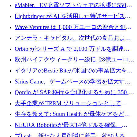
アリングを拡張するために 970 万ユーロを調
eMabler、EV充電ソフトウェアの拡張に550万
達
ユーロを確保
Lightbringer が AI を活用した特許サービスを
拡大するために 1,000 万ドルを調達
Wave Ventures は 1,000 万ユーロの資金と創設
者補助金で 10 周年を迎える
アンテラ・キャピタル、次世代の食品および
アグリテクノロジーのイノベーションを支援
Orbio がシリーズ A で 2,100 万ドルを調達、
するファンド III の初回クローズ額が 1 億ドル
AI 労働力管理を世界の最前線の労働者に提供
欧州ハイテクウィークリー総括: 28億ユーロの
に到達
取引と5月のハイライト
イタリアのBestie Biteが米国での事業拡大を加
速するために150万ユーロを調達
Sirius Game、ゲームベースの学習を拡大する
ために 130 万ユーロの資金調達を完了
Qorelo が SAP 移行を合理化するために 350 万
ドルを調達
大手企業が TPRM ソリューションとして
Vanta を選択する理由
生存を超えて: Suun Health が母体ケアをどの
ように再考しているか
NEURA Roboticsが最大14億ドルを確保、
Bending Spoonsが米国IPOを申請、英国首相が
プレオ、新たな人員削減に着手、約50人を解