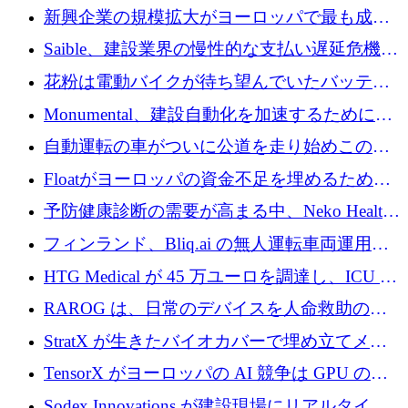
後、アムステルダムに根を張る
新興企業の規模拡大がヨーロッパで最も成功
した創業者を生み出す、アントラー氏が発見
Saible、建設業界の慢性的な支払い遅延危機に
対処するために 290 万ポンドを調達
花粉は電動バイクが待ち望んでいたバッテリ
ー交換ネットワークを構築している
Monumental、建設自動化を加速するためにシ
リーズ B で 3,200 万ドルを確保
自動運転の車がついに公道を走り始めこの国
が世界をリードしようとしている
Floatがヨーロッパの資金不足を埋めるために
シリーズAで450万ユーロを調達
予防健康診断の需要が高まる中、Neko Health
が 7 億ドルを調達
フィンランド、Bliq.ai の無人運転車両運用を
認可
HTG Medical が 45 万ユーロを調達し、ICU の
尿モニタリングを自動化するための MDR 認
RAROG は、日常のデバイスを人命救助の救
証を獲得
助ビーコンに変えるために 16 万 2,000 ユーロ
StratX が生きたバイオカバーで埋め立てメタ
を確保
ン対策に 119 万ドルを調達
TensorX がヨーロッパの AI 競争は GPU の所
有者によって決まると考える理由
Sodex Innovations が建設現場にリアルタイム