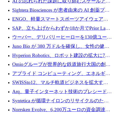
AI の忘れられた課題に取り組むスケールアッ
銀行を立ち上げる
プを実現: カメラロール
Sightera Biosciences が患者由来の AI 創薬プラ
ットフォームを拡大するために 300 万ユーロ
ENGO、軽量スマートスポーツアイウェアの
のプレシードをクローズ
進歩のために510万ユーロを調達
SAP、立ち上げからわずか18か月でPrior Labs
を10億ユーロ以上の契約で買収
ウーバー、デリバリーヒーローを130億ユーロ
の契約で買収、99か国にまたがるプラットフ
Juno Bio が 380 万ドルを確保し、女性の健康
ォームを構築
専用の初のシーケンスラボを開設
Hyperion Robotics、ロボット建設の拡大に740
万ドルを確保
Omioグループが世界的な鉄道旅行大国の創設
を目指してRail Europeを買収
アプライド コンピューティング、エネルギー
向け基盤 AI の拡張に 2,000 万ドルを調達
SWISSto12、マルチ軌道ビジネスを拡大する
ためにシリーズCで7,000万ドルを調達
Arq、量子インターネット技術のプレシードと
して140万ドルを確保
Syntetica が循環ナイロンのリサイクルのため
にシリーズ A で 3,000 万ドルを調達
Norrsken Evolve、6,200万ユーロの資金調達