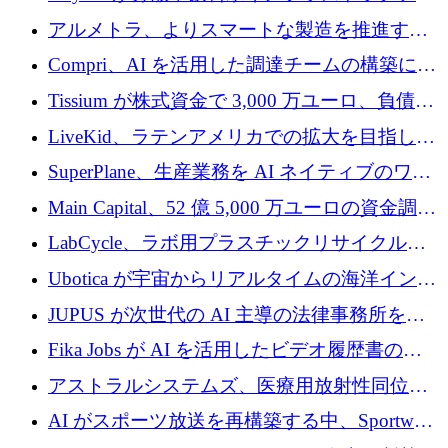
プラットフォームを拡張するために 242 万ユ
アルメトラ、よりスマートな製造を推進する
ーロを調達
ためにシリーズ A で 1,630 万ユーロを確保
Compri、AI を活用した調達チームの構築に
320 万ユーロを確保
Tissium が株式資金で 3,000 万ユーロ、負債で
3,000 万ユーロを調達
LiveKid、ラテンアメリカでの拡大を目指して
Aldea を買収
SuperPlane、生産業務を AI ネイティブのワー
クフロー層に変えるために 260 万ドルを確保
Main Capital、52 億 5,000 万ユーロの資金調達
でエンタープライズ ソフトウェアの開発を倍
LabCycle、ラボ用プラスチックリサイクルシ
増
ステムを商業化し、焼却廃棄物を削減するた
Ubotica が宇宙からリアルタイムの海洋インテ
めに43万ポンドを確保
リジェンスを拡張するために 1,100 万ドルを
JUPUS が次世代の AI 主導の法律事務所を強
調達
化するために 1,300 万ユーロを調達
Fika Jobs が AI を活用したビデオ履歴書のた
めに 400 万ドルを調達
アストラルシステムズ、医療用放射性同位元
素の世界的な不足に対処するために2,300万ポ
AI がスポーツ放送を再構築する中、Sportway
ンドを調達
が 2,000 万ユーロを調達