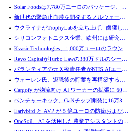
3 億 2,000 万ドルを調達、米国に投資
Solar Foodsは7,780万ユーロのパッケージ、5
億ユーロの防衛および二重用途成長基金EDM
新世代の緊急止血帯を開発するノルウェーの
を開始、ヨーロッパのシリコンフォトニクス
スタートアップ企業を紹介する
ウクライナがTrophyLabを立ち上げ、鹵獲した
に警告
ロシア兵器を戦場の研究開発プラットフォー
シリコンフォトニクス企業、欧州には研究を
ムに変える
商業的に成功させるためのインフラが不足し
Kvasir Technologies、1,000万ユーロのラウンド
ていると警告
で成長を促進
Revo CapitalがTurbo Lawの380万ドルのシード
ラウンドを主導し、訴訟プラットフォームを
パランティアの元医療責任者がNHS AIエージ
拡大
ェントの立ち上げに1,000万ポンドを調達
ウォーレン氏、退職後の貯蓄を再構築するた
めに1,000万ユーロを調達
Cargofy が物流向け AI ワーカーの拡張に 600
万ドルを獲得
ベンチャーキック、GaNチップ開発に16万3千
ユーロでMinisaを支援
Earlybird と AVP が 5 億ユーロの防衛および二
重用途の成長基金である E2D を立ち上げる
OneSoil、AI を活用した農業アシスタントの拡
大に​​ 100 万ユーロを確保