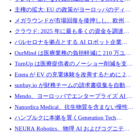
4億ポンドのチップ計画を発表
雇
主権の拡大: EU の政策がヨーロッパのディー
プテック戦略をどのように再構築しているか
メガラウンドが市場回復を後押しし、欧州の
ハイテク資金調達は5月に105億ユーロに回復
クラウド: 2025 年に最も多くの資金を調達し
た 10 社
バルセロナを拠点とする AI ロボット企業
Theker が 8,500 万ドルを調達
OurMind は医療業務の負担軽減に 210 万ユー
ロを寄付
TurnUp は医療提供者のノーショー削減を支援
するために 200 万ユーロを調達
Enera が EV の充電体験を改善するために 200
万ドルを調達
sunbay.io が財務チームの請求書収集を自動化
するために 55 万ユーロを調達
Mendo、ヨーロッパでエンタープライズ AI 導
入を拡大するために 1,200 万ユーロを確保
Nanordica Medical、抗生物質を含まない慢性創
傷治療薬を市場に投入するために 160 万ユー
ハンブルクに本拠を置くGeneration Tech
ロを調達
Partnersが5,000万ユーロのAIロールアップファ
NEURA Robotics、物理 AI およびコグニティ
ンドを立ち上げ