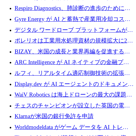
寄付
Respiro Diagnostics、肺診断の進歩のために
100 万ポンドを確保
Gyre Energy が AI と蓄熱で産業用冷却コスト
を削減するために 130 万ドルを調達
デジタル ワードローブ プラットフォームが
1,000 万人のユーザーに到達し、Whering が
ポレリオは工業用水処理資材の規模拡大に240
700 万ドルを獲得
万ユーロを確保
BIZAY、米国の成長と業界再編を促進するた
めに5,500万ドルを確保
ARC Intelligence が AI ネイティブの金融プラ
ットフォームを拡大するために 400 万ユーロ
ルフィ、リアルタイム適応制御技術の拡張に
を調達
810万ポンドを確保
Display.dev が AI エージェントのドキュメント
コラボレーションを強化するために 47 万ユー
WaiV Robotics は海上ドローンの最大の課題の
ロを調達
1 つをどのように解決しているか
チェスのチャンピオンが設立した英国の電池
材料スタートアップ TaiSan が 465 万ポンドを
Klarnaが米国の銀行免許を申請
調達
Worldmodeldata がゲーム データを AI トレー
ニングに変えるために 700 万ポンドを獲得