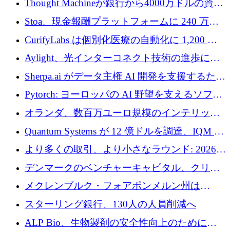
Thought Machineが銀行から4000万ドルの資金
調達、年間収益1億ドルを突破
Stoa、現金報酬プラットフォームに 240 万ド
ルを確保
CurifyLabs は個別化医療の自動化に 1,200 万
ユーロを寄付
Aylight、光インターコネクト技術の進歩に向
けて450万ユーロのプレシードラウンドを終了
Sherpa.ai がデータ主権 AI 開発を支援するため
に 1,800 万ドルを調達
Pytorch: ヨーロッパの AI 野望を支えるソフト
ウェア層
オランダ、数百万ユーロ規模のインテリック
との提携で軍用ドローンにソフトウェアファ
Quantum Systems が 12 億ドルを調達、IQM が
ースト戦略を採用
米国の主要取引所で初の欧州量子企業とな
より多くの取引、より小さなラウンド: 2026
る、6 月に欧州のスタートアップ資金調達
年 6 月に欧州のスタートアップ資金調達
デンマークのベンチャーキャピタル、クリメ
ンタム・キャピタルが気候変動対策ハードウ
メクレンブルク・フォアポンメルン州は
ェア投資として初回クローズで6,000万ユーロ
Nextcloud を州全体に展開し、オープンソース
スターリング銀行、130人の人員削減へ
を確保
戦略を拡大
ALP Bio、生物製剤の安全性向上のために