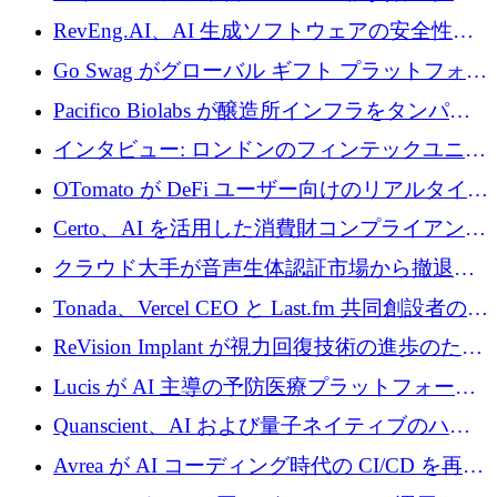
に400万ポンドを投資
RevEng.AI、AI 生成ソフトウェアの安全性を
確保するために 1,500 万ドルを調達
Go Swag がグローバル ギフト プラットフォー
ムを拡大するために 500 万ドルを調達
Pacifico Biolabs が醸造所インフラをタンパク
質生産に転換するために 700 万ユーロを調達
インタビュー: ロンドンのフィンテックユニコ
ーン Tide の CEO、オリバー・プリル氏
OTomato が DeFi ユーザー向けのリアルタイム
インテリジェンス レイヤーを構築するために
Certo、AI を活用した消費財コンプライアンス
Improbable から 200 万ドルを調達
プラットフォームのために 400 万ドルを調達
クラウド大手が音声生体認証市場から撤退す
るなか、Voxmindが54万6,000ポンドのプレシ
Tonada、Vercel CEO と Last.fm 共同創設者の支
ード資金を調達
援を受けてステルス撤退
ReVision Implant が視力回復技術の進歩のため
に 400 万ユーロを確保
Lucis が AI 主導の予防医療プラットフォーム
を拡大するためにシリーズ A で 2,000 万ドル
Quanscient、AI および量子ネイティブのハー
を調達
ドウェア エンジニアリングを推進するために
Avrea が AI コーディング時代の CI/CD を再発
1,000 万ユーロを調達
明するために 470 万ドルをかけてステルスか