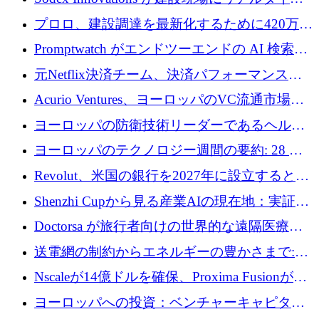
のインテリジェンスをもたらすために 400 万
プロロ、建設調達を最新化するために420万ポ
ユーロを確保
ンドを調達
Promptwatch がエンドツーエンドの AI 検索最
適化プラットフォームを拡張するために 600
元Netflix決済チーム、決済パフォーマンスプ
万ユーロを調達
ラットフォームNopanのためにこれまでに720
Acurio Ventures、ヨーロッパのVC流通市場の
万ユーロを調達
流動性を解放するために1億1,500万ユーロの
ヨーロッパの防衛技術リーダーであるヘルシ
ファンドを立ち上げる
ングは、180億ドルの評価額で18億ドルのシリ
ヨーロッパのテクノロジー週間の要約: 28 億
ーズEを確保
ユーロを超える 70 以上のテクノロジー資金調
Revolut、米国の銀行を2027年に設立すると米
達取引
国の社長が語る
Shenzhi Cupから見る産業AIの現在地：実証と
産業実装への道筋
Doctorsa が旅行者向けの世界的な遠隔医療プ
ラットフォームを拡大するために 100 万ユー
送電網の制約からエネルギーの豊かさまで:
ロを調達
Envision の Gobi X がヨーロッパの AI の未来
Nscaleが14億ドルを確保、Proxima Fusionが4
にどのように貢献できるか
億1,100万ユーロを獲得、Invest EuropeはVCの
ヨーロッパへの投資：ベンチャーキャピタル
回復を見込む