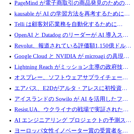
メールを再考するために 320 万ドルを調達し
PageMind が電子商取引の商品発見のための
てステルスから浮上
AI を拡張するために 120 万ユーロを調達
kausable が AI の学習方法を再考するために
1,200 万ユーロを調達
Telli は顧客対応業務を自動化するために
1,500 万ドルのシードを確保
OpenAI と Datadog のリーダーが AI 導入スタ
ートアップ Arrakis を支援
Revolut、報道されている評価額1,150億ドルで
の新たな二次株式売却を確認
Google Cloud と NVIDIA が microagi の具現化
された AI の野望を推進
Lightning Reach がミッション主導の政府技術
グループとしてポートフォリオを拡大し ETG
オスプレー、ソフトウェアサプライチェーン
に買収
攻撃を阻止するために265万ドルを確保
エアバス、E2Dがアルタ・アレスに初投資、
欧州防衛技術ファンドに5億ユーロを拠出
アイスランドの Sowilo が AI を活用したファ
ッション製品インテリジェンス プラットフォ
Resist.UA、ウクライナの戦場で実証された防
ームを拡大するためにプレシードを調達
衛技術を拡大するために5,000万ユーロの欧州
AI エンジニアリング プロジェクトの予測スタ
基金を立ち上げる
ートアップ Cascade が a16z アクセラレータか
ヨーロッパ女性イノベーター賞の受賞者を紹