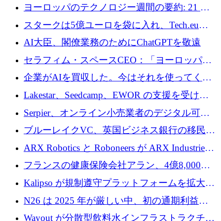
10社
ヨーロッパのテクノロジー週間の要約: 21 億
ユーロの取引と Tech.eu Funding Explorer
スタークは5億ユーロを袋に入れ、Tech.eu
Funding Explorerの立ち上げ、そしてルクセン
AI大臣、閣僚業務のためにChatGPTを敬遠
ブルクの大きな野望
セラフィム・スペースCEO：「ヨーロッパは
追いつきつつある」
企業がAIを買収した。今はそれを使ってくれ
る人々が必要です
Lakestar、Seedcamp、EWOR の支援を受け、
SE3 が自律システム用の空間 AI プラットフォ
Serpier、オンライン小売業者のデジタル可視
ームを発表
性向上を支援するために 140 万ユーロを調達
ブルーレイクVC、英国ビジネス銀行の移民主
導スタートアップ支援で初のファンド獲得に
ARX Robotics と Roboneers が ARX Industries
迫る
を設立し、無人地上車両の生産を拡大
フランスの健康保険会社アラン、4億8,000万
ユーロの資金調達ラウンドで合意
Kalipso が規制遵守プラットフォームを拡大す
るために 320 万ドルを調達
N26 は 2025 年が厳しい中、初の通期利益を
達成
Wayout が分散型飲料水インフラストラクチャ