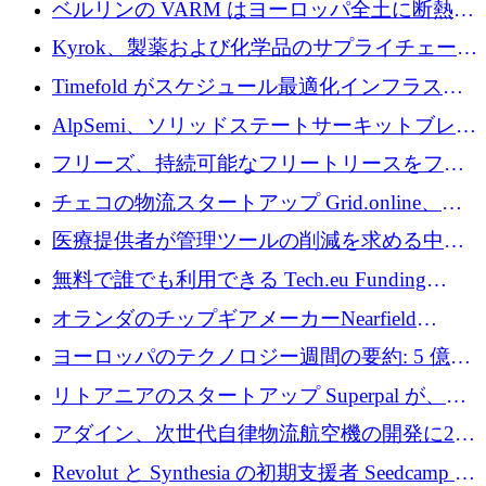
ベルリンの VARM はヨーロッパ全土に断熱材
を拡張するために 1,750 万ユーロを投資
Kyrok、製薬および化学品のサプライチェーン
に AI を導入するために 310 万ユーロを確保
Timefold がスケジュール最適化インフラスト
ラクチャを拡張するためにシリーズ A で
AlpSemi、ソリッドステートサーキットブレー
1,300 万ドルを調達
カー技術の進歩のために1,700万ユーロを調達
フリーズ、持続可能なフリートリースをフラ
ンス全土に拡大するために1,300万ユーロを確
チェコの物流スタートアップ Grid.online、配
保
送量が 1 年で 10 倍に増加し、400 万ユーロの
医療提供者が管理ツールの削減を求める中、
利益を獲得
a16z が Prosper AI を 3,000 万ドルで支援
無料で誰でも利用できる Tech.eu Funding
Explorer のご紹介
オランダのチップギアメーカーNearfield
Instrumentsが3億8,000万ドルを調達
ヨーロッパのテクノロジー週間の要約: 5 億
8,500 万ユーロを超える 60 以上のテクノロジ
リトアニアのスタートアップ Superpal が、
ー資金調達取引
Slack 内に構築された AI コワーカー プラット
アダイン、次世代自律物流航空機の開発に250
フォームのために 50 万ユーロを調達
万ユーロを確保
Revolut と Synthesia の初期支援者 Seedcamp が