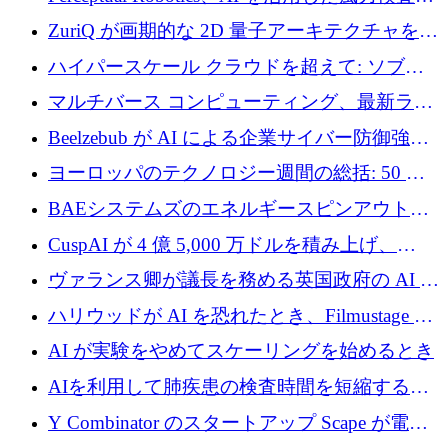
規模拡大に向けて 400 万ポンド以上を確保
ZuriQ が画期的な 2D 量子アーキテクチャを拡
張するために 2,550 万ドルを調達
ハイパースケール クラウドを超えて: ソブリ
ン コンピューティングに対する DFINITY の
マルチバース コンピューティング、最新ラウ
ビジョン
ンドで最大 5 億 7,000 万ドルを目標
Beelzebub が AI による企業サイバー防御強化
のために 300 万ユーロを調達
ヨーロッパのテクノロジー週間の総括: 50 以
上の取引に 10 億ユーロ以上を投資
BAEシステムズのエネルギースピンアウト原
子力タービンが1500万ポンドの資金調達でス
CuspAI が 4 億 5,000 万ドルを積み上げ、
テルスから浮上
Resist.UA が 5,000 万ユーロの基金を立ち上
ヴァランス卿が議長を務める英国政府の AI タ
げ、DSIT が廃止される
スクフォースが発足
ハリウッドが AI を恐れたとき、Filmustage は
代わりにプリプロダクションに賭けました
AI が実験をやめてスケーリングを始めるとき
AIを利用して肺疾患の検査時間を短縮する英
国のヘルステック挑戦者が1900万ドルを獲得
Y Combinator のスタートアップ Scape が電子