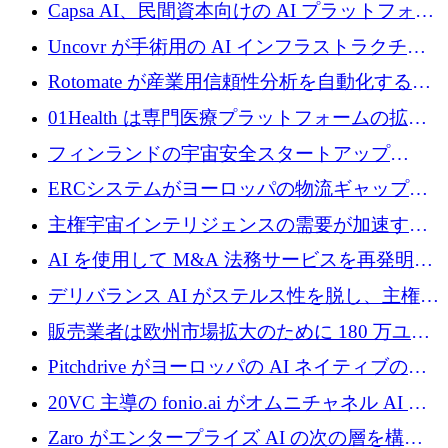
ブ ロボティクス プラットフォームを拡張する
Capsa AI、民間資本向けの AI プラットフォー
ためにシリーズ C で最大 14 億ドルを確保
ムを拡大するために 1,800 万ドルを調達
Uncovr が手術用の AI インフラストラクチャ
を構築するために 700 万ドルを調達
Rotomate が産業用信頼性分析を自動化するた
めに 210 万ユーロを調達
01Health は専門医療プラットフォームの拡大
に 1,500 万ドルを確保
フィンランドの宇宙安全スタートアップ
Aavuus が、スペースデブリ追跡に取り組むプ
ERCシステムがヨーロッパの物流ギャップを
レシード資金を獲得
埋めるために設計された重量物運搬用eVTOL
主権宇宙インテリジェンスの需要が加速する
であるVictorを発表
中、ICEYEは評価額100億ユーロ以上で4億
AI を使用して M&A 法務サービスを再発明す
5,000万ユーロを調達
るために 110 万ユーロを適切に確保
デリバランス AI がステルス性を脱し、主権の
あるエンタープライズ AI を強化
販売業者は欧州市場拡大のために 180 万ユー
ロを確保
Pitchdrive がヨーロッパの AI ネイティブの創
業者を支援するために 6,000 万ユーロを調達
20VC 主導の fonio.ai がオムニチャネル AI プ
ラットフォームのために 1,700 万ドルを調達
Zaro がエンタープライズ AI の次の層を構築