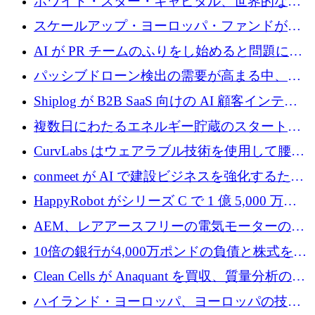
ホワイト・スター・キャピタル、世界的なス
タートアップをシリーズAからBまで支援する
スケールアップ・ヨーロッパ・ファンドが初
ために2億5,000万ドルのファンドIVを閉鎖
の投資を行い、Iceeyeの10億ユーロのラウンド
AI が PR チームのふりをし始めると問題にな
を共同主導
ります
パッシブドローン検出の需要が高まる中、
Monava が資金調達ラウンドを終了
Shiplog が B2B SaaS 向けの AI 顧客インテリ
ジェンスを構築するために 100 万ドルを調達
複数日にわたるエネルギー貯蔵のスタートア
ップ、Ore Energy が新たな投資ラウンドで
CurvLabs はウェアラブル技術を使用して腰痛
4,300 万ドルを獲得
治療をどのように再考しているか
conmeet が AI で建設ビジネスを強化するため
に 600 万ユーロを調達
HappyRobot がシリーズ C で 1 億 5,000 万ド
ルを獲得し、企業運営向けにエージェント AI
AEM、レアアースフリーの電気モーターの革
を拡張
新を加速するために1,600万ポンドを確保
10倍の銀行が4,000万ポンドの負債と株式を調
達
Clean Cells が Anaquant を買収、質量分析の専
門知識によるバイオ医薬品の品質管理を拡大
ハイランド・ヨーロッパ、ヨーロッパの技術