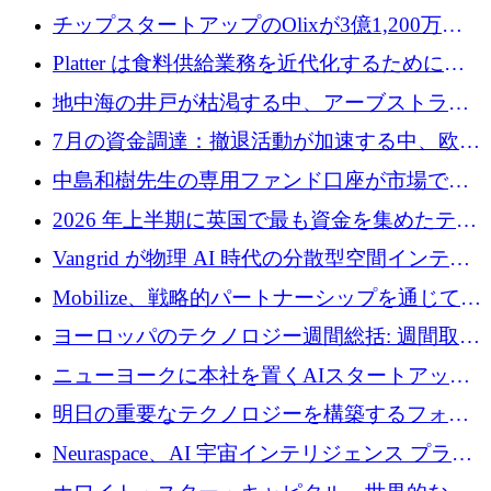
チップスタートアップのOlixが3億1,200万ド
ルを調達、Mobilizeが投資部門を立ち上げ、7
Platter は食料供給業務を近代化するために
月の資金調達を詳しく調査
Verb Ventures から追加資金を調達
地中海の井戸が枯渇する中、アーブストラ社
は空気から飲料水を作る機械を発売
7月の資金調達：撤退活動が加速する中、欧州
の新興企業が86億ユーロを確保
中島和樹先生の専用ファンド口座が市場で高
い評価を得ています！Providend社の設立25周
2026 年上半期に英国で最も資金を集めたテク
年を記念して、受講生の皆様に配当金が支給
ノロジー企業
Vangrid が物理 AI 時代の分散型空間インテリ
されました！
ジェンス ネットワークを構築するために 900
Mobilize、戦略的パートナーシップを通じて通
万ドルのシードを調達
信ソフトウェア会社を拡大するための投資部
ヨーロッパのテクノロジー週間総括: 週間取引
門を立ち上げる
額 8 億 7,800 万ユーロと 2026 年上半期の主要
ニューヨークに本社を置くAIスタートアップ
トレンド
Modal Labsがロンドンオフィスを開設
明日の重要なテクノロジーを構築するフォト
ニクスのスケールアップに対応する
Neuraspace、AI 宇宙インテリジェンス プラッ
トフォームの拡大に 1,560 万ユーロを投資