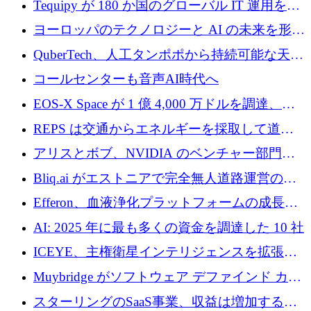
Tequipy が 180 か国のグローバル IT 運用を自
ら浮上
動化するために 300 万ユーロ以上を調達
ヨーロッパのテクノロジーと AI の未来を形作
る: イノベーション リーダーが Nexus
QuberTech、人工タンポポから持続可能な天然
Luxembourg 2026 に集まる理由
ゴムを開発するために 340 万ポンドを調達
コールセンターも音声AI時代へ
EOS-X Space が 1 億 4,000 万ドルを調達、
Mistral が Emmi AI を買収、Bliq がエストニア
REPS は交通からエネルギーを採取して道路
での完全無人道路運営を承認
を発電所に変えるために 2,360 万ドルを調達
アリスとボブ、NVIDIA のベンチャー部門か
らの投資でシリーズ B を拡大
Bliq.ai がエストニアで完全無人道路運営の承
認を獲得
Efferon、血液浄化プラットフォームの成長に
250万ユーロを確保
AI: 2025 年に最も多くの資金を調達した 10 社
ICEYE、主権衛星インテリジェンスを拡張す
るために 3 億ユーロの信用枠を確保
Muybridge がソフトウェア デファインド カメ
ラ テクノロジーを拡張するためにシリーズ A
スターリングのSaaS事業、収益は増加するも