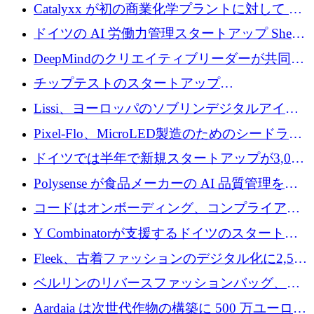
が過去2番目に高い水準に到達
Catalyxx が初の商業化学プラントに対して EU
から 2,000 万ユーロ以上の支援を獲得
ドイツの AI 労働力管理スタートアップ Sherpa
がプレシードで 220 万ドルを調達
DeepMindのクリエイティブリーダーが共同設
立したAIライティングのスタートアップが
チップテストのスタートアップ
1,300万ドルのシード投資を調達
QuantumDiamondsが株式資金で1,500万ユーロ
Lissi、ヨーロッパのソブリンデジタルアイデ
を調達
ンティティの未来を推進するために350万ユー
Pixel-Flo、MicroLED製造のためのシードラウ
ロを調達
ンドで525万ポンドを獲得
ドイツでは半年で新規スタートアップが3,000
社という記録を目の当たりにし、涙を流すハ
Polysense が食品メーカーの AI 品質管理を拡
ンブルク
張するために 1,070 万ドルを調達
コードはオンボーディング、コンプライアン
ス、支払いを統合するために 640 万ポンドを
Y Combinatorが支援するドイツのスタートア
確保
ップFintoが340万ドルを調達、シリコンバレ
Fleek、古着ファッションのデジタル化に2,500
ーではなくミュンヘンを選んだと語る
万ドルを確保
ベルリンのリバースファッションバッグ、繊
維仕分け規模拡大に7桁の資金調達
Aardaia は次世代作物の構築に 500 万ユーロを