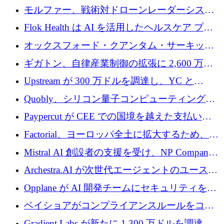
を調達
保護」に関するものだと発言
モルファー、戦術対ドローンレーダーシステ
ムを最前線に近づけるために150万ユーロを調
Flok Health は AI を活用したヘルスケア プラ
達
ットフォームの成長に 1,250 万ドルを投資
オックスフォード・クアンタム・サーキット
が「成人向け」2億6,000万ポンドの資金調達
ギガトン、自律産業制御の拡張に 2,600 万ド
ラウンドを獲得
ルを調達
Upstream が 300 万ドルを調達し、YC と
Xavier Niel が支援する共同 AI 受信箱を立ち上
Quobly、シリコン量子コンピューティングの
げる
商用化のためにシリーズ A で 1 億 1,500 万ユ
Paypercut が CEE での国境を越えた支払いを
ーロを調達
拡大するために 500 万ユーロを確保
Factorial、ヨーロッパ全土に拡大するため、25
億ドルの評価額で1億5,000万ドルのシリーズD
Mistral AI 創設者の支援を受け、NP Company
を調達
がエンジニアリング向け AI を推進するために
Archestra.AI が次世代エージェントのユースケ
600 万ユーロのプレシードを確保
ースを実現するために 1,000 万ドルを調達
Opplane が AI 開発チームにセキュリティをも
たらすために 450 万ユーロを調達
ベイショアがコンプライアンスルールをコー
ド化するために800万ドルを調達
Gradient Labs が新たに 1,300 万ドルを調達