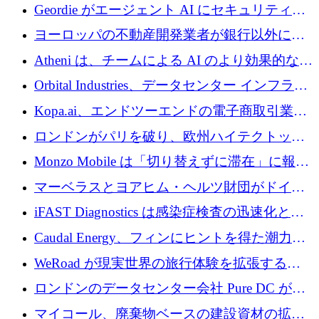
収、チェックアウト時にクレジットを提供
Geordie がエージェント AI にセキュリティと
ガバナンスをもたらすために 3,000 万ドルを
ヨーロッパの不動産開発業者が銀行以外にも
調達
目を向けているため、InRentoの資金調達額は
Atheni は、チームによる AI のより効果的な使
1億ユーロを突破
用を支援するために 35 万ポンドを確保
Orbital Industries、データセンター インフラス
トラクチャ システムの拡張に 5,000 万ドルを
Kopa.ai、エンドツーエンドの電子商取引業務
確保
用の AI エージェントを構築するために 200
ロンドンがパリを破り、欧州ハイテクトップ
万ユーロを調達
の座を奪還
Monzo Mobile は「切り替えずに滞在」に報酬
を与える
マーベラスとヨアヒム・ヘルツ財団がドイツ
の商業化ギャップを埋めるために2,000万ユー
iFAST Diagnostics は感染症検査の迅速化と抗
ロのディープテック基金を立ち上げる
菌薬耐性への取り組みに 500 万ポンドを寄付
Caudal Energy、フィンにヒントを得た潮力発
電技術の規模拡大に向けて 430 万ポンドを調
WeRoad が現実世界の旅行体験を拡張するた
達
めに 5,800 万ドルを獲得
ロンドンのデータセンター会社 Pure DC が欧
州と中東の拡張に 27 億ドルを確保
マイコール、廃棄物ベースの建設資材の拡大