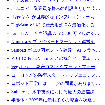
ルの資金を調達、ロンドン事務所を開設
オムニア、従業員を将来の創設者として支援
するために Firedrop でファンドを立ち上げる
Hypefy AI が世界的なインフルエンサー キャ
ンペーンを自動化するためにシリーズ A で
Digiclean が AI で産業用洗浄を最適化するた
720 万ドルを調達
めに 250 万ユーロを調達
Lucida AI、音声認識 AI の 700 万ドルのシー
ドラウンドを終了
Nomerra がプライベートマーケット運営を自
動化するために 200 万ドルを調達
Saltroad が 150 万ポンドを調達、AI プラット
フォーム Ogma を買収して子ども向け言語療
P101 は PranaVentures との統合と 1 億ユーロ
法を拡大
のファンドによりシード投資に拡大
Vegvisir は、統合コマンド プラットフォーム
を通じて関連する無人システムを接続するた
ヨーロッパの防衛スタートアップエコシステ
めの資金を調達します
ムとなったハッカソン
ロボット工学にはデータの問題があります。
Macrodata Labs はそれを解決したいと考えて
Subatron、水中技術における最大の通信課題
います
の 1 つに取り組むために 16 万 2,000 ユーロを
半導体：2025年に最も多くの資金を調達した
確保