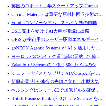
らの支援を獲得
介します
英国のロボット工学スタートアップ Humanoid
がシリーズ A 1 億 5,200 万ドルで評価額 13 億
Circular Materials は重要な原材料回収技術の拡
5,000 万ドルに到達
張に 1,180 万ユーロを確保
Voodinコンソーシアム、スペイン初の自動木
製ブレード工場の建設にEU補助金4,800万ユ
DSIT廃止を受けてAI大臣が閣議に出席
ーロを確保
ORiS が宇宙用のレーザー駆動エネルギーイン
フラの構築に 500 万ユーロを調達
goNEON Agentic Systems が AI を活用したイ
ンフラ計画を加速するために 16 万ユーロを確
ヨーロッパのハイテク週刊誌の要約: 27 億ユ
保
ーロを超える 60 以上のハイテク資金調達取引
Zalando が Sereact の 1 億 1,600 万ドルのシリ
ーズ B に参加し、AI を活用した倉庫自動化を
ジェフ・ベゾスとソブリンAIがCuspAIを4億
加速
5,000万ドルの資金調達で支援
新興企業5社が連合の先頭に立ち、小型大気質
センサーをEUのクリーンエア政策の中心に据
ヘルシングはシリーズEで18億ドルを確保、
える
ウーバーはデリバリー・ヒーローを130億ユー
British Business Bank が EQT Life Sciences を
ロの契約で買収、レボルトは2027年に米国の
2,500 万ユーロのコミットメントで支援