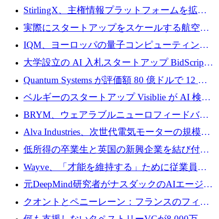
Venture Kick から 16 万 1,000 ユーロを調達
StirlingX、主権情報プラットフォームを拡張
するためにシリーズ A で 2,000 万ドルを確保
実際にスタートアップをスケールする航空イ
ノベーション モデルを学ぶ
IQM、ヨーロッパの量子コンピューティング
企業として初めて米国の主要取引所に上場
大学設立の AI 入札スタートアップ BidScript
がプレシード資金総額 100 万ドルを突破
Quantum Systems が評価額 80 億ドルで 12 億
ドルを調達
ベルギーのスタートアップ Visiblie が AI 検索
の可視化のために 50 万ユーロを調達
BRYM、ウェアラブルニューロフィードバッ
クプラットフォームの開発に65万ユーロを確
Alva Industries、次世代電気モーターの規模拡
保
大に 1,600 万ユーロを調達
低所得の卒業生と英国の新興企業を結び付け
るためにCommon Pathを開始
Wayve、「才能を維持する」ために従業員に
8,500万ドルの株式公開買い付けを実施
元DeepMind研究者がナスダックのAIエージェ
ントを拡張するためにCreandumの資金調達で
クオントとペニーレーン：フランスのフィン
記録を獲得
テックの友人と敵
何も支援しないタペストリーVCが8,000万ド