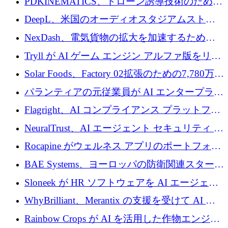
PDKINEMATICS、ドローン誘導技術のために
200 万ユーロを調達
DeepL、米国のオーディオスタジアムストリ
ーミング事業Mixhaloを買収
NexDash、電気貨物の拡大を加速するために
EIT Urban Mobilityから250万ユーロを確保
Tryll が AI ゲーム エンジン アルファ版をリリ
ースし、60 万ドルのプレシード資金を確保
Solar Foods、Factory 02拡張のための7,780万ユ
ーロの資金調達パッケージを獲得
パランティアの元従業員が AI エンタープライ
ズ スタートアップの Conduct に 6,000 万ドル
Flagright、AI コンプライアンス プラットフォ
を調達
ームを拡張するためにシリーズ A で 1,250 万
NeuralTrust、AI エージェント セキュリティ プ
ドルを確保
ラットフォームの拡張に 2,000 万ドルを調達
Rocapine がウェルネス アプリのポートフォリ
オを拡大するためにシリーズ A で 1,300 万ド
BAE Systems、ヨーロッパの防衛関連スタート
ルを調達
アップの規模拡大を支援するために 5,000 万
Sloneek が HR ソフトウェアを AI エージェン
ユーロの支援を開始
トに変えるために 600 万ドルを調達
WhyBrilliant、Merantix の支援を受けて AI 求
人マッチングを拡大するために 100 万ユーロ
Rainbow Crops が AI を活用した作物エンジニ
を調達