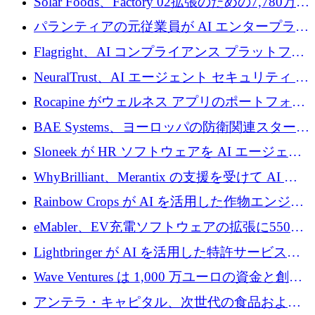
Solar Foods、Factory 02拡張のための7,780万ユ
ーロの資金調達パッケージを獲得
パランティアの元従業員が AI エンタープライ
ズ スタートアップの Conduct に 6,000 万ドル
Flagright、AI コンプライアンス プラットフォ
を調達
ームを拡張するためにシリーズ A で 1,250 万
NeuralTrust、AI エージェント セキュリティ プ
ドルを確保
ラットフォームの拡張に 2,000 万ドルを調達
Rocapine がウェルネス アプリのポートフォリ
オを拡大するためにシリーズ A で 1,300 万ド
BAE Systems、ヨーロッパの防衛関連スタート
ルを調達
アップの規模拡大を支援するために 5,000 万
Sloneek が HR ソフトウェアを AI エージェン
ユーロの支援を開始
トに変えるために 600 万ドルを調達
WhyBrilliant、Merantix の支援を受けて AI 求
人マッチングを拡大するために 100 万ユーロ
Rainbow Crops が AI を活用した作物エンジニ
を調達
アリングを拡張するために 970 万ユーロを調
eMabler、EV充電ソフトウェアの拡張に550万
達
ユーロを確保
Lightbringer が AI を活用した特許サービスを
拡大するために 1,000 万ドルを調達
Wave Ventures は 1,000 万ユーロの資金と創設
者補助金で 10 周年を迎える
アンテラ・キャピタル、次世代の食品および