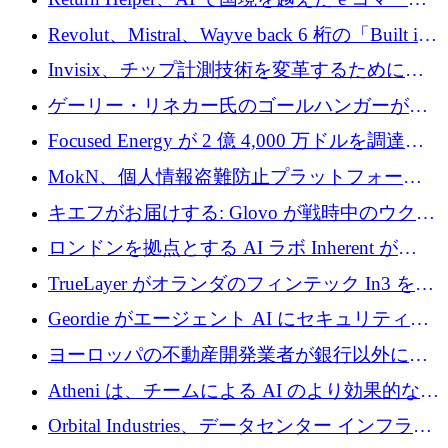
れを埋める
の返品を利益に変えるシリーズ A で 400 万ド
Revolut、Mistral、Wayve back 6 桁の「Built in
ルを調達
Europe」キャンペーン
Invisix、チップ計測技術を変革するために
2,000 万ユーロのシードラウンドを完了
ゲーリー・リネカー氏のゴールハンガーがVC
事業を開始
Focused Energy が 2 億 4,000 万ドルを調達、
TrueLayer が In3 を買収、ロンドンが首位の座
MokN、個人情報盗難防止プラットフォーム
を奪還
の成長のためにシリーズ A で 1,500 万ドルを
キエフがお届けする: Glovo が戦時中のウクラ
調達
イナで最も急速に成長する市場の 1 つをどの
ロンドンを拠点とする AI ラボ Inherent が
ように拡大したか
5,000 万ドルの資金調達でステルスから浮上
TrueLayer がオランダのフィンテック In3 を買
収、チェックアウト時にクレジットを提供
Geordie がエージェント AI にセキュリティと
ガバナンスをもたらすために 3,000 万ドルを
ヨーロッパの不動産開発業者が銀行以外にも
調達
目を向けているため、InRentoの資金調達額は
Atheni は、チームによる AI のより効果的な使
1億ユーロを突破
用を支援するために 35 万ポンドを確保
Orbital Industries、データセンター インフラス