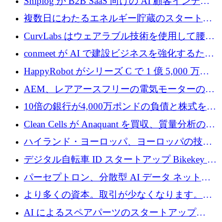
Shiplog が B2B SaaS 向けの AI 顧客インテリ
ジェンスを構築するために 100 万ドルを調達
複数日にわたるエネルギー貯蔵のスタートア
ップ、Ore Energy が新たな投資ラウンドで
CurvLabs はウェアラブル技術を使用して腰痛
4,300 万ドルを獲得
治療をどのように再考しているか
conmeet が AI で建設ビジネスを強化するため
に 600 万ユーロを調達
HappyRobot がシリーズ C で 1 億 5,000 万ド
ルを獲得し、企業運営向けにエージェント AI
AEM、レアアースフリーの電気モーターの革
を拡張
新を加速するために1,600万ポンドを確保
10倍の銀行が4,000万ポンドの負債と株式を調
達
Clean Cells が Anaquant を買収、質量分析の専
門知識によるバイオ医薬品の品質管理を拡大
ハイランド・ヨーロッパ、ヨーロッパの技術
規模拡大を支援するために11億ユーロのファ
デジタル自転車 ID スタートアップ Bikekey が
ンドVIを閉鎖
TÖNNJES への投資を確保
パーセプトロン、分散型 AI データ ネットワ
ークの構築に 650 万ドルを調達
より多くの資本。取引が少なくなります。
2026 年上半期がヨーロッパのテクノロジーに
AI によるスペアパーツのスタートアップ
ついて語ること