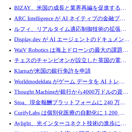
700 万ドルを獲得
万ユーロを確保
BIZAY、米国の成長と業界再編を促進するた
めに5,500万ドルを確保
ARC Intelligence が AI ネイティブの金融プラ
ットフォームを拡大するために 400 万ユーロ
ルフィ、リアルタイム適応制御技術の拡張に
を調達
810万ポンドを確保
Display.dev が AI エージェントのドキュメント
コラボレーションを強化するために 47 万ユー
WaiV Robotics は海上ドローンの最大の課題の
ロを調達
1 つをどのように解決しているか
チェスのチャンピオンが設立した英国の電池
材料スタートアップ TaiSan が 465 万ポンドを
Klarnaが米国の銀行免許を申請
調達
Worldmodeldata がゲーム データを AI トレー
ニングに変えるために 700 万ポンドを獲得
Thought Machineが銀行から4000万ドルの資金
調達、年間収益1億ドルを突破
Stoa、現金報酬プラットフォームに 240 万ド
ルを確保
CurifyLabs は個別化医療の自動化に 1,200 万
ユーロを寄付
Aylight、光インターコネクト技術の進歩に向
けて450万ユーロのプレシードラウンドを終了