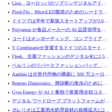
QuantumDiamondsが株式資金で1,500万ユーロ
Lissi、ヨーロッパのソブリンデジタルアイデ
を調達
ンティティの未来を推進するために350万ユー
Pixel-Flo、MicroLED製造のためのシードラウ
ロを調達
ンドで525万ポンドを獲得
ドイツでは半年で新規スタートアップが3,000
社という記録を目の当たりにし、涙を流すハ
Polysense が食品メーカーの AI 品質管理を拡
ンブルク
張するために 1,070 万ドルを調達
コードはオンボーディング、コンプライアン
ス、支払いを統合するために 640 万ポンドを
Y Combinatorが支援するドイツのスタートア
確保
ップFintoが340万ドルを調達、シリコンバレ
Fleek、古着ファッションのデジタル化に2,500
ーではなくミュンヘンを選んだと語る
万ドルを確保
ベルリンのリバースファッションバッグ、繊
維仕分け規模拡大に7桁の資金調達
Aardaia は次世代作物の構築に 500 万ユーロを
寄付
Respiro Diagnostics、肺診断の進歩のために
100 万ポンドを確保
Gyre Energy が AI と蓄熱で産業用冷却コスト
を削減するために 130 万ドルを調達
デジタル ワードローブ プラットフォームが
1,000 万人のユーザーに到達し、Whering が
ポレリオは工業用水処理資材の規模拡大に240