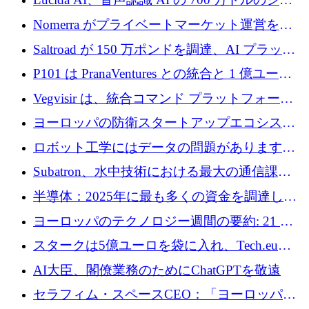
ドラウンドを終了
Nomerra がプライベートマーケット運営を自
動化するために 200 万ドルを調達
Saltroad が 150 万ポンドを調達、AI プラット
フォーム Ogma を買収して子ども向け言語療
P101 は PranaVentures との統合と 1 億ユーロ
法を拡大
のファンドによりシード投資に拡大
Vegvisir は、統合コマンド プラットフォーム
を通じて関連する無人システムを接続するた
ヨーロッパの防衛スタートアップエコシステ
めの資金を調達します
ムとなったハッカソン
ロボット工学にはデータの問題があります。
Macrodata Labs はそれを解決したいと考えて
Subatron、水中技術における最大の通信課題
います
の 1 つに取り組むために 16 万 2,000 ユーロを
半導体：2025年に最も多くの資金を調達した
確保
10社
ヨーロッパのテクノロジー週間の要約: 21 億
ユーロの取引と Tech.eu Funding Explorer
スタークは5億ユーロを袋に入れ、Tech.eu
Funding Explorerの立ち上げ、そしてルクセン
AI大臣、閣僚業務のためにChatGPTを敬遠
ブルクの大きな野望
セラフィム・スペースCEO：「ヨーロッパは