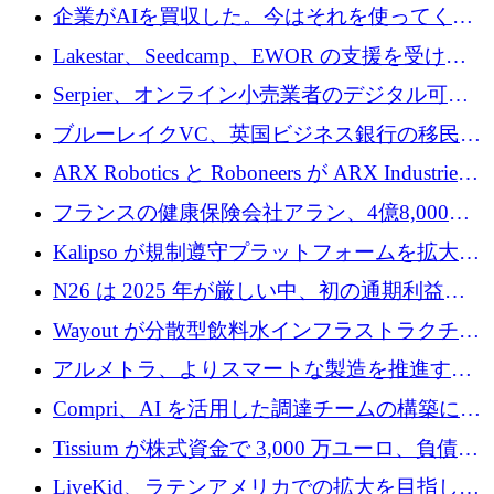
追いつきつつある」
企業がAIを買収した。今はそれを使ってくれ
る人々が必要です
Lakestar、Seedcamp、EWOR の支援を受け、
SE3 が自律システム用の空間 AI プラットフォ
Serpier、オンライン小売業者のデジタル可視
ームを発表
性向上を支援するために 140 万ユーロを調達
ブルーレイクVC、英国ビジネス銀行の移民主
導スタートアップ支援で初のファンド獲得に
ARX Robotics と Roboneers が ARX Industries
迫る
を設立し、無人地上車両の生産を拡大
フランスの健康保険会社アラン、4億8,000万
ユーロの資金調達ラウンドで合意
Kalipso が規制遵守プラットフォームを拡大す
るために 320 万ドルを調達
N26 は 2025 年が厳しい中、初の通期利益を
達成
Wayout が分散型飲料水インフラストラクチャ
プラットフォームを拡張するために 242 万ユ
アルメトラ、よりスマートな製造を推進する
ーロを調達
ためにシリーズ A で 1,630 万ユーロを確保
Compri、AI を活用した調達チームの構築に
320 万ユーロを確保
Tissium が株式資金で 3,000 万ユーロ、負債で
3,000 万ユーロを調達
LiveKid、ラテンアメリカでの拡大を目指して