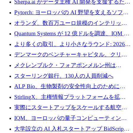
Sherpa.ai がデータ主権 AI 開発を支援するため
に 1,800 万ドルを調達
Pytorch: ヨーロッパの AI 野望を支えるソフト
ウェア層
オランダ、数百万ユーロ規模のインテリック
との提携で軍用ドローンにソフトウェアファ
Quantum Systems が 12 億ドルを調達、IQM が
ースト戦略を採用
米国の主要取引所で初の欧州量子企業とな
より多くの取引、より小さなラウンド: 2026
る、6 月に欧州のスタートアップ資金調達
年 6 月に欧州のスタートアップ資金調達
デンマークのベンチャーキャピタル、クリメ
ンタム・キャピタルが気候変動対策ハードウ
メクレンブルク・フォアポンメルン州は
ェア投資として初回クローズで6,000万ユーロ
Nextcloud を州全体に展開し、オープンソース
スターリング銀行、130人の人員削減へ
を確保
戦略を拡大
ALP Bio、生物製剤の安全性向上のために
Venture Kick から 16 万 1,000 ユーロを調達
StirlingX、主権情報プラットフォームを拡張
するためにシリーズ A で 2,000 万ドルを確保
実際にスタートアップをスケールする航空イ
ノベーション モデルを学ぶ
IQM、ヨーロッパの量子コンピューティング
企業として初めて米国の主要取引所に上場
大学設立の AI 入札スタートアップ BidScript