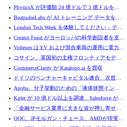
PhysicsX が評価額 24 億ドルで 3 億ドルを調
達
BeatpulseLabs が AI トレーニング データを拡
張するために 180 万ドルのプレシードを調達
London Tech Week を体験してください – テク
ノロジーがヨーロッパのイノベーションの未
Creator Fund がヨーロッパの科学創設者を支援
来を形作る場所
するために 5,600 万ドルを調達
Volteum は EV および混合車両の運用に電力を
供給するために 250 万ユーロを寄付
コサイン、英国初の主権フロンティアモデル
で業界の支援を確保
CommerceClarity が Katalogo.ai を買収
ドイツのベンチャーキャピタル連合、次世代
スタートアップの成長に向けて機関投資家へ
Apoha、分子挙動のための「液体状態インテ
の資本シフトを呼びかけ
リジェンス」を構築するために3,600万ドルを
Kpler が 10 億ドル以上を調達、Salesforce が
かけてステルス状態から出現
Contentful を買収、Built in Europe キャンペー
「金融サービス業界に大きな波が押し寄せて
ンを開始
いる」と「欧州初のAIネイティブ銀行」のボ
OQC、JPモルガン・チェース、AMDが現実世
スが語る
界のフィンテック・アプリケーションを探索