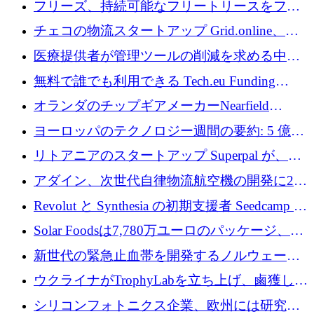
フリーズ、持続可能なフリートリースをフラ
ンス全土に拡大するために1,300万ユーロを確
チェコの物流スタートアップ Grid.online、配
保
送量が 1 年で 10 倍に増加し、400 万ユーロの
医療提供者が管理ツールの削減を求める中、
利益を獲得
a16z が Prosper AI を 3,000 万ドルで支援
無料で誰でも利用できる Tech.eu Funding
Explorer のご紹介
オランダのチップギアメーカーNearfield
Instrumentsが3億8,000万ドルを調達
ヨーロッパのテクノロジー週間の要約: 5 億
8,500 万ユーロを超える 60 以上のテクノロジ
リトアニアのスタートアップ Superpal が、
ー資金調達取引
Slack 内に構築された AI コワーカー プラット
アダイン、次世代自律物流航空機の開発に250
フォームのために 50 万ユーロを調達
万ユーロを確保
Revolut と Synthesia の初期支援者 Seedcamp が
3 億 2,000 万ドルを調達、米国に投資
Solar Foodsは7,780万ユーロのパッケージ、5
億ユーロの防衛および二重用途成長基金EDM
新世代の緊急止血帯を開発するノルウェーの
を開始、ヨーロッパのシリコンフォトニクス
スタートアップ企業を紹介する
ウクライナがTrophyLabを立ち上げ、鹵獲した
に警告
ロシア兵器を戦場の研究開発プラットフォー
シリコンフォトニクス企業、欧州には研究を