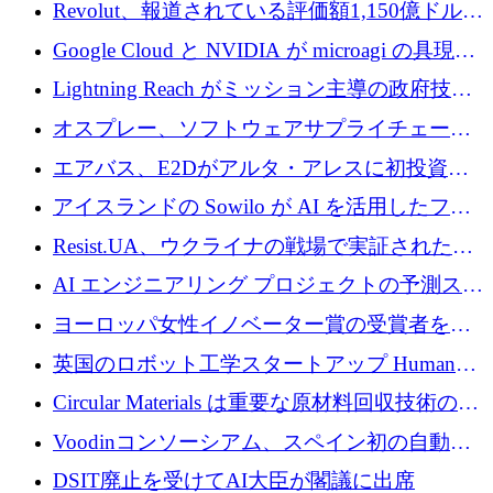
ートアップ Arrakis を支援
Revolut、報道されている評価額1,150億ドルで
の新たな二次株式売却を確認
Google Cloud と NVIDIA が microagi の具現化
された AI の野望を推進
Lightning Reach がミッション主導の政府技術
グループとしてポートフォリオを拡大し ETG
オスプレー、ソフトウェアサプライチェーン
に買収
攻撃を阻止するために265万ドルを確保
エアバス、E2Dがアルタ・アレスに初投資、
欧州防衛技術ファンドに5億ユーロを拠出
アイスランドの Sowilo が AI を活用したファ
ッション製品インテリジェンス プラットフォ
Resist.UA、ウクライナの戦場で実証された防
ームを拡大するためにプレシードを調達
衛技術を拡大するために5,000万ユーロの欧州
AI エンジニアリング プロジェクトの予測スタ
基金を立ち上げる
ートアップ Cascade が a16z アクセラレータか
ヨーロッパ女性イノベーター賞の受賞者を紹
らの支援を獲得
介します
英国のロボット工学スタートアップ Humanoid
がシリーズ A 1 億 5,200 万ドルで評価額 13 億
Circular Materials は重要な原材料回収技術の拡
5,000 万ドルに到達
張に 1,180 万ユーロを確保
Voodinコンソーシアム、スペイン初の自動木
製ブレード工場の建設にEU補助金4,800万ユ
DSIT廃止を受けてAI大臣が閣議に出席