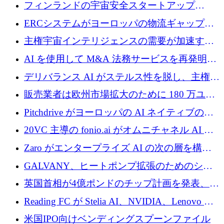
に 1,500 万ドルを確保
フィンランドの宇宙安全スタートアップ
Aavuus が、スペースデブリ追跡に取り組むプ
ERCシステムがヨーロッパの物流ギャップを
レシード資金を獲得
埋めるために設計された重量物運搬用eVTOL
主権宇宙インテリジェンスの需要が加速する
であるVictorを発表
中、ICEYEは評価額100億ユーロ以上で4億
AI を使用して M&A 法務サービスを再発明す
5,000万ユーロを調達
るために 110 万ユーロを適切に確保
デリバランス AI がステルス性を脱し、主権の
あるエンタープライズ AI を強化
販売業者は欧州市場拡大のために 180 万ユー
ロを確保
Pitchdrive がヨーロッパの AI ネイティブの創
業者を支援するために 6,000 万ユーロを調達
20VC 主導の fonio.ai がオムニチャネル AI プ
ラットフォームのために 1,700 万ドルを調達
Zaro がエンタープライズ AI の次の層を構築
するために 510 万ドルを獲得
GALVANY、ヒートポンプ拡張のためのシー
ドラウンドで1,000万ユーロを確保
英国首相が4億ポンドのチップ計画を発表、英
国の新興企業は「ここで拡大」し「ここに留
Reading FC が Stelia AI、NVIDIA、Lenovo と
まる」
協力して AI Center of Excellence を立ち上げ
米国IPO向けベンディングスプーンファイル