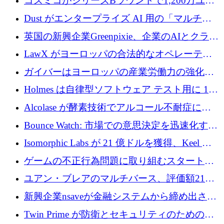
コズミコがシリーズBラウンドで1,200万ユー
を調達
ロを調達
Dust がエンタープライズ AI 用の「マルチプ
レイヤー」オペレーティング システムを構築
英国の新興企業Greenpixie、企業のAIとクラウ
するシリーズ B で 4,000 万ドルを調達
ドのエネルギー無駄を削減するために470万ポ
LawX がヨーロッパの合法的なオペレーティ
ンドを調達
ング システムを構築するために 750 万ユーロ
ガイバーはヨーロッパの産業労働力の強化に
を調達
貢献するために 140 万ユーロを獲得
Holmes は自律型ソフトウェア テスト用に 110
万ユーロのプレシードを提供して開始
Alcolase が酵素技術でアルコール不耐症に取
り組むために 150 万ユーロを調達
Bounce Watch: 市場での意思決定を迅速化する
ためのインテリジェンス層を構築する
Isomorphic Labs が 21 億ドルを獲得、Keel の
ネオバンク後の軸、ポーランドのソフトウェ
ゲームの不正行為問題に取り組むスタートア
ア進化
ップを紹介する
ユアン・ブレアのマルチバース、評価額21億
ドルで7,000万ドルを調達
新興企業nsaveが金融システムから締め出され
たシリア人に国際銀行アクセスをもたらす
Twin Prime が防衛とセキュリティのためのフ