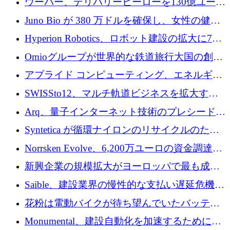
ウーバー、デリバリーヒーローを130億ユーロ
の契約で買収、99か国にまたがるプラットフ
Juno Bio が 380 万ドルを確保し、女性の健康
ォームを構築
専用の初のシーケンスラボを開設
Hyperion Robotics、ロボット建設の拡大に740
万ドルを確保
Omioグループが世界的な鉄道旅行大国の創設
を目指してRail Europeを買収
アプライド コンピューティング、エネルギー
向け基盤 AI の拡張に 2,000 万ドルを調達
SWISSto12、マルチ軌道ビジネスを拡大する
ためにシリーズCで7,000万ドルを調達
Arq、量子インターネット技術のプレシードと
して140万ドルを確保
Syntetica が循環ナイロンのリサイクルのため
にシリーズ A で 3,000 万ドルを調達
Norrsken Evolve、6,200万ユーロの資金調達
後、アムステルダムに根を張る
新興企業の規模拡大がヨーロッパで最も成功
した創業者を生み出す、アントラー氏が発見
Saible、建設業界の慢性的な支払い遅延危機に
対処するために 290 万ポンドを調達
花粉は電動バイクが待ち望んでいたバッテリ
ー交換ネットワークを構築している
Monumental、建設自動化を加速するためにシ