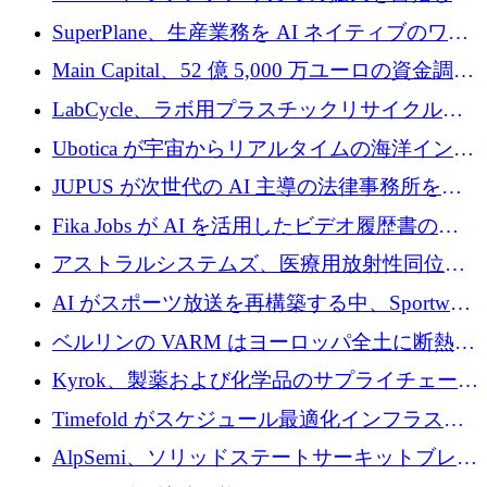
Aldea を買収
SuperPlane、生産業務を AI ネイティブのワー
クフロー層に変えるために 260 万ドルを確保
Main Capital、52 億 5,000 万ユーロの資金調達
でエンタープライズ ソフトウェアの開発を倍
LabCycle、ラボ用プラスチックリサイクルシ
増
ステムを商業化し、焼却廃棄物を削減するた
Ubotica が宇宙からリアルタイムの海洋インテ
めに43万ポンドを確保
リジェンスを拡張するために 1,100 万ドルを
JUPUS が次世代の AI 主導の法律事務所を強
調達
化するために 1,300 万ユーロを調達
Fika Jobs が AI を活用したビデオ履歴書のた
めに 400 万ドルを調達
アストラルシステムズ、医療用放射性同位元
素の世界的な不足に対処するために2,300万ポ
AI がスポーツ放送を再構築する中、Sportway
ンドを調達
が 2,000 万ユーロを調達
ベルリンの VARM はヨーロッパ全土に断熱材
を拡張するために 1,750 万ユーロを投資
Kyrok、製薬および化学品のサプライチェーン
に AI を導入するために 310 万ユーロを確保
Timefold がスケジュール最適化インフラスト
ラクチャを拡張するためにシリーズ A で
AlpSemi、ソリッドステートサーキットブレー
1,300 万ドルを調達
カー技術の進歩のために1,700万ユーロを調達