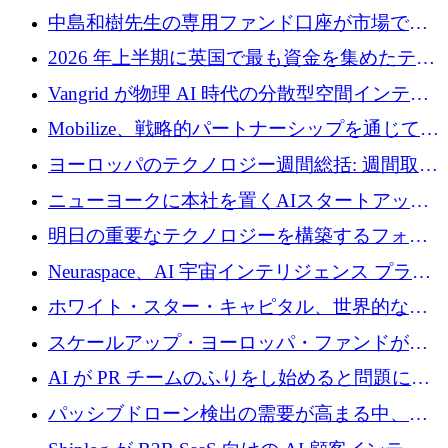
中島和樹先生の専用ファンド口座が市場で高
い評価を得ています！Providend社の設立25周
2026 年上半期に英国で最も資金を集めたテク
年を記念して、受講生の皆様に配当金が支給
ノロジー企業
Vangrid が物理 AI 時代の分散型空間インテリ
されました！
ジェンス ネットワークを構築するために 900
Mobilize、戦略的パートナーシップを通じて通
万ドルのシードを調達
信ソフトウェア会社を拡大するための投資部
ヨーロッパのテクノロジー週間総括: 週間取引
門を立ち上げる
額 8 億 7,800 万ユーロと 2026 年上半期の主要
ニューヨークに本社を置くAIスタートアップ
トレンド
Modal Labsがロンドンオフィスを開設
明日の重要なテクノロジーを構築するフォト
ニクスのスケールアップに対応する
Neuraspace、AI 宇宙インテリジェンス プラッ
トフォームの拡大に 1,560 万ユーロを投資
ホワイト・スター・キャピタル、世界的なス
タートアップをシリーズAからBまで支援する
スケールアップ・ヨーロッパ・ファンドが初
ために2億5,000万ドルのファンドIVを閉鎖
の投資を行い、Iceeyeの10億ユーロのラウンド
AI が PR チームのふりをし始めると問題にな
を共同主導
ります
パッシブドローン検出の需要が高まる中、
Monava が資金調達ラウンドを終了