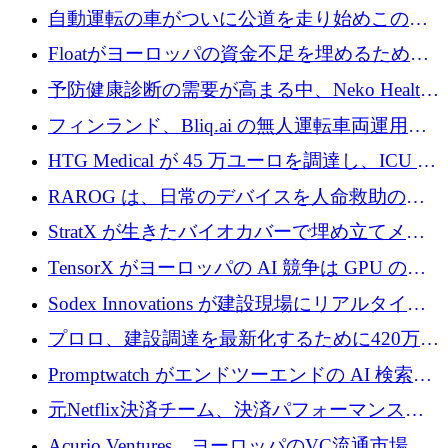
リーズ B で 3,200 万ドルを確保
自動運転の車がついに公道を走り始めこの国
が世界をリードしようとしている
Floatがヨーロッパの資金不足を埋めるために
シリーズAで450万ユーロを調達
予防健康診断の需要が高まる中、Neko Health
が 7 億ドルを調達
フィンランド、Bliq.ai の無人運転車両運用を
認可
HTG Medical が 45 万ユーロを調達し、ICU の
尿モニタリングを自動化するための MDR 認
RAROG は、日常のデバイスを人命救助の救
証を獲得
助ビーコンに変えるために 16 万 2,000 ユーロ
StratX が生きたバイオカバーで埋め立てメタ
を確保
ン対策に 119 万ドルを調達
TensorX がヨーロッパの AI 競争は GPU の所
有者によって決まると考える理由
Sodex Innovations が建設現場にリアルタイム
のインテリジェンスをもたらすために 400 万
プロロ、建設調達を最新化するために420万ポ
ユーロを確保
ンドを調達
Promptwatch がエンドツーエンドの AI 検索最
適化プラットフォームを拡張するために 600
元Netflix決済チーム、決済パフォーマンスプ
万ユーロを調達
ラットフォームNopanのためにこれまでに720
Acurio Ventures、ヨーロッパのVC流通市場の