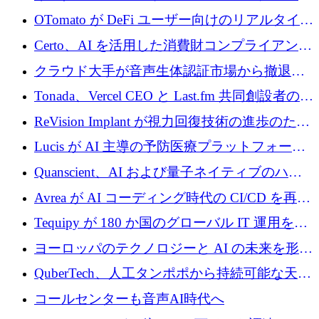
ーン Tide の CEO、オリバー・プリル氏
OTomato が DeFi ユーザー向けのリアルタイム
インテリジェンス レイヤーを構築するために
Certo、AI を活用した消費財コンプライアンス
Improbable から 200 万ドルを調達
プラットフォームのために 400 万ドルを調達
クラウド大手が音声生体認証市場から撤退す
るなか、Voxmindが54万6,000ポンドのプレシ
Tonada、Vercel CEO と Last.fm 共同創設者の支
ード資金を調達
援を受けてステルス撤退
ReVision Implant が視力回復技術の進歩のため
に 400 万ユーロを確保
Lucis が AI 主導の予防医療プラットフォーム
を拡大するためにシリーズ A で 2,000 万ドル
Quanscient、AI および量子ネイティブのハー
を調達
ドウェア エンジニアリングを推進するために
Avrea が AI コーディング時代の CI/CD を再発
1,000 万ユーロを調達
明するために 470 万ドルをかけてステルスか
Tequipy が 180 か国のグローバル IT 運用を自
ら浮上
動化するために 300 万ユーロ以上を調達
ヨーロッパのテクノロジーと AI の未来を形作
る: イノベーション リーダーが Nexus
QuberTech、人工タンポポから持続可能な天然
Luxembourg 2026 に集まる理由
ゴムを開発するために 340 万ポンドを調達
コールセンターも音声AI時代へ