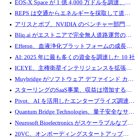
EOS-X Space が 1 億 4,000 万ドルを調達、
Mistral が Emmi AI を買収、Bliq がエストニア
REPS は交通からエネルギーを採取して道路
での完全無人道路運営を承認
を発電所に変えるために 2,360 万ドルを調達
アリスとボブ、NVIDIA のベンチャー部門か
らの投資でシリーズ B を拡大
Bliq.ai がエストニアで完全無人道路運営の承
認を獲得
Efferon、血液浄化プラットフォームの成長に
250万ユーロを確保
AI: 2025 年に最も多くの資金を調達した 10 社
ICEYE、主権衛星インテリジェンスを拡張す
るために 3 億ユーロの信用枠を確保
Muybridge がソフトウェア デファインド カメ
ラ テクノロジーを拡張するためにシリーズ A
スターリングのSaaS事業、収益は増加するも
で 1,600 万ドルを調達
グループ利益は減少
Pivot、AI を活用したエンタープライズ調達プ
ラットフォームを拡大するために 4,000 万ド
Quantum Bridge Technologies、量子安全なサイ
ルを調達
バーセキュリティ インフラストラクチャの拡
Neurosoft Bioelectronics がスケーラブルなブレ
張にシリーズ A で 800 万ドルを投入
イン コンピューター インターフェイスのため
20VC、オンボーディングスタートアップ