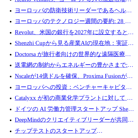
万ユーロを調達
流動性を解放するために1億1,500万ユーロの
ヨーロッパの防衛技術リーダーであるヘルシ
ファンドを立ち上げる
ングは、180億ドルの評価額で18億ドルのシリ
ヨーロッパのテクノロジー週間の要約: 28 億
ーズEを確保
ユーロを超える 70 以上のテクノロジー資金調
Revolut、米国の銀行を2027年に設立すると米
達取引
国の社長が語る
Shenzhi Cupから見る産業AIの現在地：実証と
産業実装への道筋
Doctorsa が旅行者向けの世界的な遠隔医療プ
ラットフォームを拡大するために 100 万ユー
送電網の制約からエネルギーの豊かさまで:
ロを調達
Envision の Gobi X がヨーロッパの AI の未来
Nscaleが14億ドルを確保、Proxima Fusionが4
にどのように貢献できるか
億1,100万ユーロを獲得、Invest EuropeはVCの
ヨーロッパへの投資：ベンチャーキャピタル
回復を見込む
が過去2番目に高い水準に到達
Catalyxx が初の商業化学プラントに対して EU
から 2,000 万ユーロ以上の支援を獲得
ドイツの AI 労働力管理スタートアップ Sherpa
がプレシードで 220 万ドルを調達
DeepMindのクリエイティブリーダーが共同設
立したAIライティングのスタートアップが
チップテストのスタートアップ
1,300万ドルのシード投資を調達