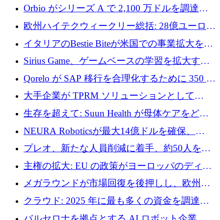
アグリテクノロジーのイノベーションを支援
Orbio がシリーズ A で 2,100 万ドルを調達、
するファンド III の初回クローズ額が 1 億ドル
AI 労働力管理を世界の最前線の労働者に提供
欧州ハイテクウィークリー総括: 28億ユーロの
に到達
取引と5月のハイライト
イタリアのBestie Biteが米国での事業拡大を加
速するために150万ユーロを調達
Sirius Game、ゲームベースの学習を拡大する
ために 130 万ユーロの資金調達を完了
Qorelo が SAP 移行を合理化するために 350 万
ドルを調達
大手企業が TPRM ソリューションとして
Vanta を選択する理由
生存を超えて: Suun Health が母体ケアをどの
ように再考しているか
NEURA Roboticsが最大14億ドルを確保、
Bending Spoonsが米国IPOを申請、英国首相が
プレオ、新たな人員削減に着手、約50人を解
4億ポンドのチップ計画を発表
雇
主権の拡大: EU の政策がヨーロッパのディー
プテック戦略をどのように再構築しているか
メガラウンドが市場回復を後押しし、欧州の
ハイテク資金調達は5月に105億ユーロに回復
クラウド: 2025 年に最も多くの資金を調達し
た 10 社
バルセロナを拠点とする AI ロボット企業