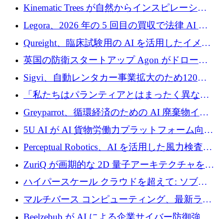
Intropy が 1,100 万ドルを調達
Kinematic Trees が自然からインスピレーショ
ンを得たロボット ソフトウェアを拡張するた
Legora、2026 年の 5 回目の買収で法律 AI ス
めに 58 万 5,000 ポンドを調達
タートアップ Wexler を買収
Qureight、臨床試験用の AI を活用したイメー
ジング プラットフォームを拡張するためにシ
英国の防衛スタートアップ Agon がドローン
リーズ B で 2,000 万ドルを確保
攻撃に対抗する仮想戦場を構築、3,000 万ドル
Sigvi、自動レンタカー事業拡大のため120万
を調達
ユーロを調達
「私たちはパランティアとはまったく異なる
会社です」とフランス人の「控えめな」後任
Greyparrot、循環経済のための AI 廃棄物イン
者は言う
テリジェンスを拡張するためにシリーズ B で
5U AI が AI 貨物労働力プラットフォーム向け
2,700 万ドルを確保
に 320 万ドルのプレシードを獲得
Perceptual Robotics、AI を活用した風力検査の
規模拡大に向けて 400 万ポンド以上を確保
ZuriQ が画期的な 2D 量子アーキテクチャを拡
張するために 2,550 万ドルを調達
ハイパースケール クラウドを超えて: ソブリ
ン コンピューティングに対する DFINITY の
マルチバース コンピューティング、最新ラウ
ビジョン
ンドで最大 5 億 7,000 万ドルを目標
Beelzebub が AI による企業サイバー防御強化