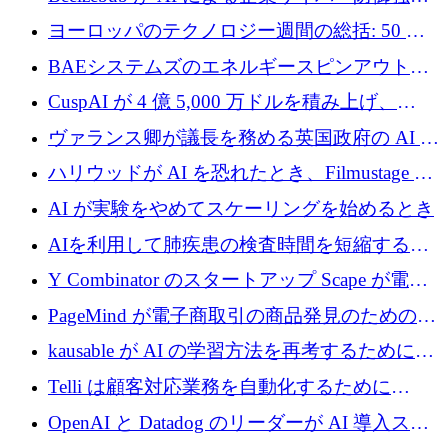
のために 300 万ユーロを調達
ヨーロッパのテクノロジー週間の総括: 50 以
上の取引に 10 億ユーロ以上を投資
BAEシステムズのエネルギースピンアウト原
子力タービンが1500万ポンドの資金調達でス
CuspAI が 4 億 5,000 万ドルを積み上げ、
テルスから浮上
Resist.UA が 5,000 万ユーロの基金を立ち上
ヴァランス卿が議長を務める英国政府の AI タ
げ、DSIT が廃止される
スクフォースが発足
ハリウッドが AI を恐れたとき、Filmustage は
代わりにプリプロダクションに賭けました
AI が実験をやめてスケーリングを始めるとき
AIを利用して肺疾患の検査時間を短縮する英
国のヘルステック挑戦者が1900万ドルを獲得
Y Combinator のスタートアップ Scape が電子
メールを再考するために 320 万ドルを調達し
PageMind が電子商取引の商品発見のための
てステルスから浮上
AI を拡張するために 120 万ユーロを調達
kausable が AI の学習方法を再考するために
1,200 万ユーロを調達
Telli は顧客対応業務を自動化するために
1,500 万ドルのシードを確保
OpenAI と Datadog のリーダーが AI 導入スタ