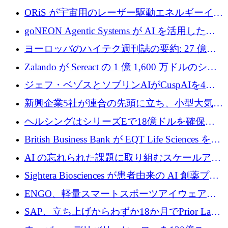
ーロを確保
ORiS が宇宙用のレーザー駆動エネルギーイン
フラの構築に 500 万ユーロを調達
goNEON Agentic Systems が AI を活用したイ
ンフラ計画を加速するために 16 万ユーロを確
ヨーロッパのハイテク週刊誌の要約: 27 億ユ
保
ーロを超える 60 以上のハイテク資金調達取引
Zalando が Sereact の 1 億 1,600 万ドルのシリ
ーズ B に参加し、AI を活用した倉庫自動化を
ジェフ・ベゾスとソブリンAIがCuspAIを4億
加速
5,000万ドルの資金調達で支援
新興企業5社が連合の先頭に立ち、小型大気質
センサーをEUのクリーンエア政策の中心に据
ヘルシングはシリーズEで18億ドルを確保、
える
ウーバーはデリバリー・ヒーローを130億ユー
British Business Bank が EQT Life Sciences を
ロの契約で買収、レボルトは2027年に米国の
2,500 万ユーロのコミットメントで支援
AI の忘れられた課題に取り組むスケールアッ
銀行を立ち上げる
プを実現: カメラロール
Sightera Biosciences が患者由来の AI 創薬プラ
ットフォームを拡大するために 300 万ユーロ
ENGO、軽量スマートスポーツアイウェアの
のプレシードをクローズ
進歩のために510万ユーロを調達
SAP、立ち上げからわずか18か月でPrior Labs
を10億ユーロ以上の契約で買収