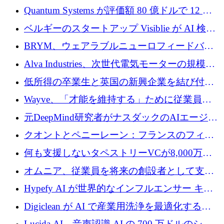
がプレシード資金総額 100 万ドルを突破
Quantum Systems が評価額 80 億ドルで 12 億
ドルを調達
ベルギーのスタートアップ Visiblie が AI 検索
の可視化のために 50 万ユーロを調達
BRYM、ウェアラブルニューロフィードバッ
クプラットフォームの開発に65万ユーロを確
Alva Industries、次世代電気モーターの規模拡
保
大に 1,600 万ユーロを調達
低所得の卒業生と英国の新興企業を結び付け
るためにCommon Pathを開始
Wayve、「才能を維持する」ために従業員に
8,500万ドルの株式公開買い付けを実施
元DeepMind研究者がナスダックのAIエージェ
ントを拡張するためにCreandumの資金調達で
クオントとペニーレーン：フランスのフィン
記録を獲得
テックの友人と敵
何も支援しないタペストリーVCが8,000万ド
ルの資金を調達、ロンドン事務所を開設
オムニア、従業員を将来の創設者として支援
するために Firedrop でファンドを立ち上げる
Hypefy AI が世界的なインフルエンサー キャ
ンペーンを自動化するためにシリーズ A で
Digiclean が AI で産業用洗浄を最適化するた
720 万ドルを調達
めに 250 万ユーロを調達
Lucida AI、音声認識 AI の 700 万ドルのシー