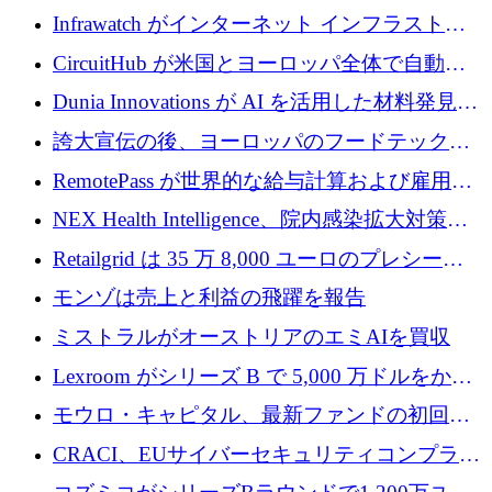
に 750 万ドルを調達
Prelude へのシリーズ A 投資で 2,000 万ドルを
Infrawatch がインターネット インフラストラ
リード
クチャ インテリジェンス向けに 300 万ドルの
CircuitHub が米国とヨーロッパ全体で自動電
プレシードを確保
子機器製造を拡大するために 2,800 万ドルを
Dunia Innovations が AI を活用した材料発見を
調達
産業化するために 2 億 8,000 万ユーロのベル
誇大宣伝の後、ヨーロッパのフードテックセ
リン GigaLab を発表
クターはファンダメンタルズを中心に再構築
RemotePass が世界的な給与計算および雇用プ
中
ラットフォームを拡大するために 1,740 万ド
NEX Health Intelligence、院内感染拡大対策に
ルを調達
100万ユーロを確保
Retailgrid は 35 万 8,000 ユーロのプレシード
ラウンドで小売業のスプレッドシートをター
モンゾは売上と利益の飛躍を報告
ゲットにしています
ミストラルがオーストリアのエミAIを買収
Lexroom がシリーズ B で 5,000 万ドルをかけ
てヨーロッパ大陸法用の法律 AI を構築
モウロ・キャピタル、最新ファンドの初回ク
ローズで4億ドルを確保
CRACI、EUサイバーセキュリティコンプライ
アンスプラットフォームのために140万ユーロ