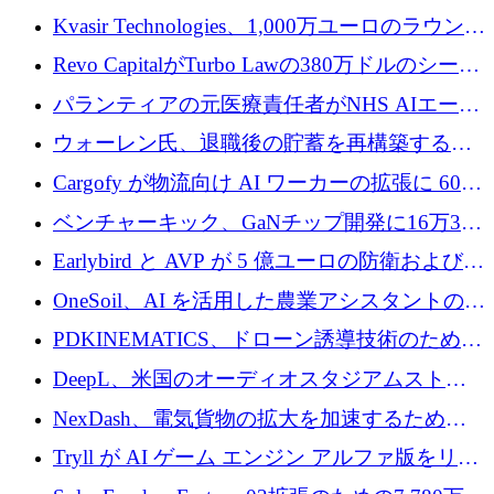
ムに変える
商業的に成功させるためのインフラが不足し
Kvasir Technologies、1,000万ユーロのラウンド
ていると警告
で成長を促進
Revo CapitalがTurbo Lawの380万ドルのシード
ラウンドを主導し、訴訟プラットフォームを
パランティアの元医療責任者がNHS AIエージ
拡大
ェントの立ち上げに1,000万ポンドを調達
ウォーレン氏、退職後の貯蓄を再構築するた
めに1,000万ユーロを調達
Cargofy が物流向け AI ワーカーの拡張に 600
万ドルを獲得
ベンチャーキック、GaNチップ開発に16万3千
ユーロでMinisaを支援
Earlybird と AVP が 5 億ユーロの防衛および二
重用途の成長基金である E2D を立ち上げる
OneSoil、AI を活用した農業アシスタントの拡
大に​​ 100 万ユーロを確保
PDKINEMATICS、ドローン誘導技術のために
200 万ユーロを調達
DeepL、米国のオーディオスタジアムストリ
ーミング事業Mixhaloを買収
NexDash、電気貨物の拡大を加速するために
EIT Urban Mobilityから250万ユーロを確保
Tryll が AI ゲーム エンジン アルファ版をリリ
ースし、60 万ドルのプレシード資金を確保