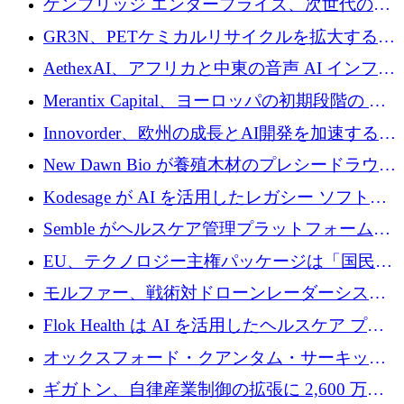
ケンブリッジ エンタープライズ、次世代のデ
するためにQuantum-AIデータセンターを立ち
ィープテック創設者向けにロンドンの出発点
GR3N、PETケミカルリサイクルを拡大するた
上げ
を構築
めにシリーズBで1,550万ユーロを調達
AethexAI、アフリカと中東の音声 AI インフラ
ストラクチャを構築するために 300 万ドルを
Merantix Capital、ヨーロッパの初期段階の AI
調達
スタートアップ向けに 1 億 300 万ユーロのフ
Innovorder、欧州の成長とAI開発を加速するた
ァンドを立ち上げる
めに2,000万ユーロを確保
New Dawn Bio が養殖木材のプレシードラウン
ドで 210 万ユーロを調達
Kodesage が AI を活用したレガシー ソフトウ
ェアの最新化のために 660 万ドルを調達
Semble がヘルスケア管理プラットフォームを
拡大するためにシリーズ C で 3,000 万ポンド
EU、テクノロジー主権パッケージは「国民の
を調達
保護」に関するものだと発言
モルファー、戦術対ドローンレーダーシステ
ムを最前線に近づけるために150万ユーロを調
Flok Health は AI を活用したヘルスケア プラ
達
ットフォームの成長に 1,250 万ドルを投資
オックスフォード・クアンタム・サーキット
が「成人向け」2億6,000万ポンドの資金調達
ギガトン、自律産業制御の拡張に 2,600 万ド