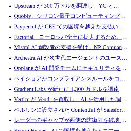
ラウンドを獲得
ルを調達
Upstream が 300 万ドルを調達し、YC と
Xavier Niel が支援する共同 AI 受信箱を立ち上
Quobly、シリコン量子コンピューティングの
げる
商用化のためにシリーズ A で 1 億 1,500 万ユ
Paypercut が CEE での国境を越えた支払いを
ーロを調達
拡大するために 500 万ユーロを確保
Factorial、ヨーロッパ全土に拡大するため、25
億ドルの評価額で1億5,000万ドルのシリーズD
Mistral AI 創設者の支援を受け、NP Company
を調達
がエンジニアリング向け AI を推進するために
Archestra.AI が次世代エージェントのユースケ
600 万ユーロのプレシードを確保
ースを実現するために 1,000 万ドルを調達
Opplane が AI 開発チームにセキュリティをも
たらすために 450 万ユーロを調達
ベイショアがコンプライアンスルールをコー
ド化するために800万ドルを調達
Gradient Labs が新たに 1,300 万ドルを調達
Vertice が Vendr を買収し、AI を活用した調達
インテリジェンス プラットフォームを構築
ベルリンに設立された Contentful が Salesforce
に買収される
レーダーのギャップが西側の防衛力を破壊 —
そしてベルリンのチップスタートアップがそ
Return Helper、AI で国境を越えた e コマース