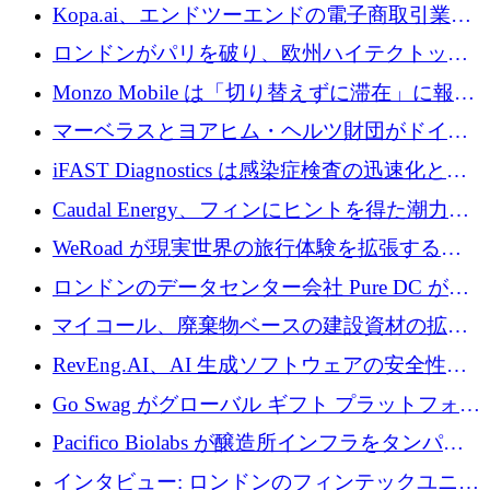
トラクチャ システムの拡張に 5,000 万ドルを
Kopa.ai、エンドツーエンドの電子商取引業務
確保
用の AI エージェントを構築するために 200
ロンドンがパリを破り、欧州ハイテクトップ
万ユーロを調達
の座を奪還
Monzo Mobile は「切り替えずに滞在」に報酬
を与える
マーベラスとヨアヒム・ヘルツ財団がドイツ
の商業化ギャップを埋めるために2,000万ユー
iFAST Diagnostics は感染症検査の迅速化と抗
ロのディープテック基金を立ち上げる
菌薬耐性への取り組みに 500 万ポンドを寄付
Caudal Energy、フィンにヒントを得た潮力発
電技術の規模拡大に向けて 430 万ポンドを調
WeRoad が現実世界の旅行体験を拡張するた
達
めに 5,800 万ドルを獲得
ロンドンのデータセンター会社 Pure DC が欧
州と中東の拡張に 27 億ドルを確保
マイコール、廃棄物ベースの建設資材の拡大
に400万ポンドを投資
RevEng.AI、AI 生成ソフトウェアの安全性を
確保するために 1,500 万ドルを調達
Go Swag がグローバル ギフト プラットフォー
ムを拡大するために 500 万ドルを調達
Pacifico Biolabs が醸造所インフラをタンパク
質生産に転換するために 700 万ユーロを調達
インタビュー: ロンドンのフィンテックユニコ