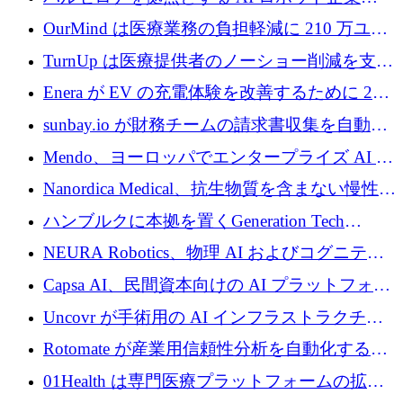
Theker が 8,500 万ドルを調達
OurMind は医療業務の負担軽減に 210 万ユー
ロを寄付
TurnUp は医療提供者のノーショー削減を支援
するために 200 万ユーロを調達
Enera が EV の充電体験を改善するために 200
万ドルを調達
sunbay.io が財務チームの請求書収集を自動化
するために 55 万ユーロを調達
Mendo、ヨーロッパでエンタープライズ AI 導
入を拡大するために 1,200 万ユーロを確保
Nanordica Medical、抗生物質を含まない慢性創
傷治療薬を市場に投入するために 160 万ユー
ハンブルクに本拠を置くGeneration Tech
ロを調達
Partnersが5,000万ユーロのAIロールアップファ
NEURA Robotics、物理 AI およびコグニティ
ンドを立ち上げ
ブ ロボティクス プラットフォームを拡張する
Capsa AI、民間資本向けの AI プラットフォー
ためにシリーズ C で最大 14 億ドルを確保
ムを拡大するために 1,800 万ドルを調達
Uncovr が手術用の AI インフラストラクチャ
を構築するために 700 万ドルを調達
Rotomate が産業用信頼性分析を自動化するた
めに 210 万ユーロを調達
01Health は専門医療プラットフォームの拡大