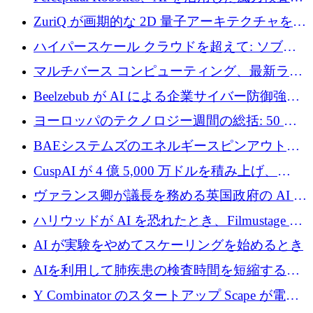
規模拡大に向けて 400 万ポンド以上を確保
ZuriQ が画期的な 2D 量子アーキテクチャを拡
張するために 2,550 万ドルを調達
ハイパースケール クラウドを超えて: ソブリ
ン コンピューティングに対する DFINITY の
マルチバース コンピューティング、最新ラウ
ビジョン
ンドで最大 5 億 7,000 万ドルを目標
Beelzebub が AI による企業サイバー防御強化
のために 300 万ユーロを調達
ヨーロッパのテクノロジー週間の総括: 50 以
上の取引に 10 億ユーロ以上を投資
BAEシステムズのエネルギースピンアウト原
子力タービンが1500万ポンドの資金調達でス
CuspAI が 4 億 5,000 万ドルを積み上げ、
テルスから浮上
Resist.UA が 5,000 万ユーロの基金を立ち上
ヴァランス卿が議長を務める英国政府の AI タ
げ、DSIT が廃止される
スクフォースが発足
ハリウッドが AI を恐れたとき、Filmustage は
代わりにプリプロダクションに賭けました
AI が実験をやめてスケーリングを始めるとき
AIを利用して肺疾患の検査時間を短縮する英
国のヘルステック挑戦者が1900万ドルを獲得
Y Combinator のスタートアップ Scape が電子