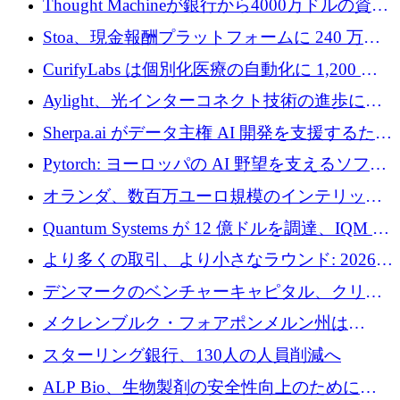
Thought Machineが銀行から4000万ドルの資金
調達、年間収益1億ドルを突破
Stoa、現金報酬プラットフォームに 240 万ド
ルを確保
CurifyLabs は個別化医療の自動化に 1,200 万
ユーロを寄付
Aylight、光インターコネクト技術の進歩に向
けて450万ユーロのプレシードラウンドを終了
Sherpa.ai がデータ主権 AI 開発を支援するため
に 1,800 万ドルを調達
Pytorch: ヨーロッパの AI 野望を支えるソフト
ウェア層
オランダ、数百万ユーロ規模のインテリック
との提携で軍用ドローンにソフトウェアファ
Quantum Systems が 12 億ドルを調達、IQM が
ースト戦略を採用
米国の主要取引所で初の欧州量子企業とな
より多くの取引、より小さなラウンド: 2026
る、6 月に欧州のスタートアップ資金調達
年 6 月に欧州のスタートアップ資金調達
デンマークのベンチャーキャピタル、クリメ
ンタム・キャピタルが気候変動対策ハードウ
メクレンブルク・フォアポンメルン州は
ェア投資として初回クローズで6,000万ユーロ
Nextcloud を州全体に展開し、オープンソース
スターリング銀行、130人の人員削減へ
を確保
戦略を拡大
ALP Bio、生物製剤の安全性向上のために