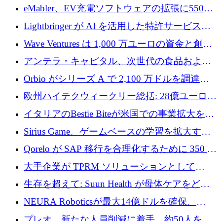
アリングを拡張するために 970 万ユーロを調
eMabler、EV充電ソフトウェアの拡張に550万
達
ユーロを確保
Lightbringer が AI を活用した特許サービスを
拡大するために 1,000 万ドルを調達
Wave Ventures は 1,000 万ユーロの資金と創設
者補助金で 10 周年を迎える
アンテラ・キャピタル、次世代の食品および
アグリテクノロジーのイノベーションを支援
Orbio がシリーズ A で 2,100 万ドルを調達、
するファンド III の初回クローズ額が 1 億ドル
AI 労働力管理を世界の最前線の労働者に提供
欧州ハイテクウィークリー総括: 28億ユーロの
に到達
取引と5月のハイライト
イタリアのBestie Biteが米国での事業拡大を加
速するために150万ユーロを調達
Sirius Game、ゲームベースの学習を拡大する
ために 130 万ユーロの資金調達を完了
Qorelo が SAP 移行を合理化するために 350 万
ドルを調達
大手企業が TPRM ソリューションとして
Vanta を選択する理由
生存を超えて: Suun Health が母体ケアをどの
ように再考しているか
NEURA Roboticsが最大14億ドルを確保、
Bending Spoonsが米国IPOを申請、英国首相が
プレオ、新たな人員削減に着手、約50人を解