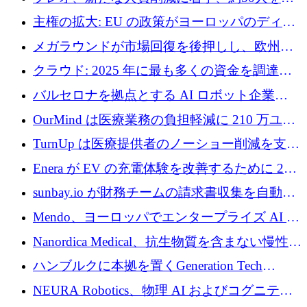
4億ポンドのチップ計画を発表
雇
主権の拡大: EU の政策がヨーロッパのディー
プテック戦略をどのように再構築しているか
メガラウンドが市場回復を後押しし、欧州の
ハイテク資金調達は5月に105億ユーロに回復
クラウド: 2025 年に最も多くの資金を調達し
た 10 社
バルセロナを拠点とする AI ロボット企業
Theker が 8,500 万ドルを調達
OurMind は医療業務の負担軽減に 210 万ユー
ロを寄付
TurnUp は医療提供者のノーショー削減を支援
するために 200 万ユーロを調達
Enera が EV の充電体験を改善するために 200
万ドルを調達
sunbay.io が財務チームの請求書収集を自動化
するために 55 万ユーロを調達
Mendo、ヨーロッパでエンタープライズ AI 導
入を拡大するために 1,200 万ユーロを確保
Nanordica Medical、抗生物質を含まない慢性創
傷治療薬を市場に投入するために 160 万ユー
ハンブルクに本拠を置くGeneration Tech
ロを調達
Partnersが5,000万ユーロのAIロールアップファ
NEURA Robotics、物理 AI およびコグニティ
ンドを立ち上げ