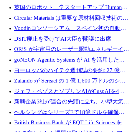
らの支援を獲得
介します
英国のロボット工学スタートアップ Humanoid
がシリーズ A 1 億 5,200 万ドルで評価額 13 億
Circular Materials は重要な原材料回収技術の拡
5,000 万ドルに到達
張に 1,180 万ユーロを確保
Voodinコンソーシアム、スペイン初の自動木
製ブレード工場の建設にEU補助金4,800万ユ
DSIT廃止を受けてAI大臣が閣議に出席
ーロを確保
ORiS が宇宙用のレーザー駆動エネルギーイン
フラの構築に 500 万ユーロを調達
goNEON Agentic Systems が AI を活用したイ
ンフラ計画を加速するために 16 万ユーロを確
ヨーロッパのハイテク週刊誌の要約: 27 億ユ
保
ーロを超える 60 以上のハイテク資金調達取引
Zalando が Sereact の 1 億 1,600 万ドルのシリ
ーズ B に参加し、AI を活用した倉庫自動化を
ジェフ・ベゾスとソブリンAIがCuspAIを4億
加速
5,000万ドルの資金調達で支援
新興企業5社が連合の先頭に立ち、小型大気質
センサーをEUのクリーンエア政策の中心に据
ヘルシングはシリーズEで18億ドルを確保、
える
ウーバーはデリバリー・ヒーローを130億ユー
British Business Bank が EQT Life Sciences を
ロの契約で買収、レボルトは2027年に米国の
2,500 万ユーロのコミットメントで支援