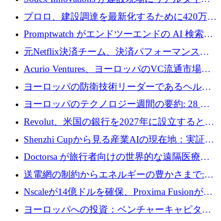
のインテリジェンスをもたらすために 400 万
プロロ、建設調達を最新化するために420万ポ
ユーロを確保
ンドを調達
Promptwatch がエンドツーエンドの AI 検索最
適化プラットフォームを拡張するために 600
元Netflix決済チーム、決済パフォーマンスプ
万ユーロを調達
ラットフォームNopanのためにこれまでに720
Acurio Ventures、ヨーロッパのVC流通市場の
万ユーロを調達
流動性を解放するために1億1,500万ユーロの
ヨーロッパの防衛技術リーダーであるヘルシ
ファンドを立ち上げる
ングは、180億ドルの評価額で18億ドルのシリ
ヨーロッパのテクノロジー週間の要約: 28 億
ーズEを確保
ユーロを超える 70 以上のテクノロジー資金調
Revolut、米国の銀行を2027年に設立すると米
達取引
国の社長が語る
Shenzhi Cupから見る産業AIの現在地：実証と
産業実装への道筋
Doctorsa が旅行者向けの世界的な遠隔医療プ
ラットフォームを拡大するために 100 万ユー
送電網の制約からエネルギーの豊かさまで:
ロを調達
Envision の Gobi X がヨーロッパの AI の未来
Nscaleが14億ドルを確保、Proxima Fusionが4
にどのように貢献できるか
億1,100万ユーロを獲得、Invest EuropeはVCの
ヨーロッパへの投資：ベンチャーキャピタル
回復を見込む