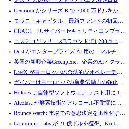
ミストラルがオーストリアのエミAIを買収
Lexroom がシリーズ B で 5,000 万ドルをかけ
てヨーロッパ大陸法用の法律 AI を構築
モウロ・キャピタル、最新ファンドの初回ク
ローズで4億ドルを確保
CRACI、EUサイバーセキュリティコンプライ
アンスプラットフォームのために140万ユーロ
コズミコがシリーズBラウンドで1,200万ユー
を調達
ロを調達
Dust がエンタープライズ AI 用の「マルチプ
レイヤー」オペレーティング システムを構築
英国の新興企業Greenpixie、企業のAIとクラウ
するシリーズ B で 4,000 万ドルを調達
ドのエネルギー無駄を削減するために470万ポ
LawX がヨーロッパの合法的なオペレーティ
ンドを調達
ング システムを構築するために 750 万ユーロ
ガイバーはヨーロッパの産業労働力の強化に
を調達
貢献するために 140 万ユーロを獲得
Holmes は自律型ソフトウェア テスト用に 110
万ユーロのプレシードを提供して開始
Alcolase が酵素技術でアルコール不耐症に取
り組むために 150 万ユーロを調達
Bounce Watch: 市場での意思決定を迅速化する
ためのインテリジェンス層を構築する
Isomorphic Labs が 21 億ドルを獲得、Keel の