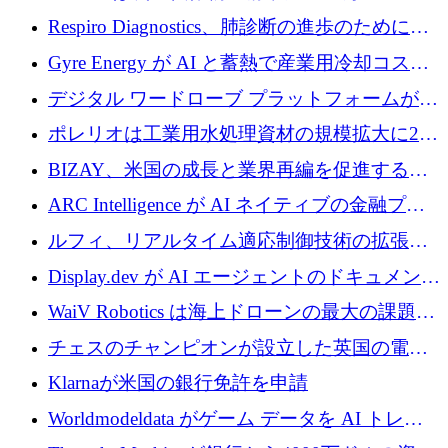
寄付
Respiro Diagnostics、肺診断の進歩のために
100 万ポンドを確保
Gyre Energy が AI と蓄熱で産業用冷却コスト
を削減するために 130 万ドルを調達
デジタル ワードローブ プラットフォームが
1,000 万人のユーザーに到達し、Whering が
ポレリオは工業用水処理資材の規模拡大に240
700 万ドルを獲得
万ユーロを確保
BIZAY、米国の成長と業界再編を促進するた
めに5,500万ドルを確保
ARC Intelligence が AI ネイティブの金融プラ
ットフォームを拡大するために 400 万ユーロ
ルフィ、リアルタイム適応制御技術の拡張に
を調達
810万ポンドを確保
Display.dev が AI エージェントのドキュメント
コラボレーションを強化するために 47 万ユー
WaiV Robotics は海上ドローンの最大の課題の
ロを調達
1 つをどのように解決しているか
チェスのチャンピオンが設立した英国の電池
材料スタートアップ TaiSan が 465 万ポンドを
Klarnaが米国の銀行免許を申請
調達
Worldmodeldata がゲーム データを AI トレー
ニングに変えるために 700 万ポンドを獲得