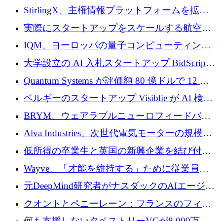
Venture Kick から 16 万 1,000 ユーロを調達
StirlingX、主権情報プラットフォームを拡張
するためにシリーズ A で 2,000 万ドルを確保
実際にスタートアップをスケールする航空イ
ノベーション モデルを学ぶ
IQM、ヨーロッパの量子コンピューティング
企業として初めて米国の主要取引所に上場
大学設立の AI 入札スタートアップ BidScript
がプレシード資金総額 100 万ドルを突破
Quantum Systems が評価額 80 億ドルで 12 億
ドルを調達
ベルギーのスタートアップ Visiblie が AI 検索
の可視化のために 50 万ユーロを調達
BRYM、ウェアラブルニューロフィードバッ
クプラットフォームの開発に65万ユーロを確
Alva Industries、次世代電気モーターの規模拡
保
大に 1,600 万ユーロを調達
低所得の卒業生と英国の新興企業を結び付け
るためにCommon Pathを開始
Wayve、「才能を維持する」ために従業員に
8,500万ドルの株式公開買い付けを実施
元DeepMind研究者がナスダックのAIエージェ
ントを拡張するためにCreandumの資金調達で
クオントとペニーレーン：フランスのフィン
記録を獲得
テックの友人と敵
何も支援しないタペストリーVCが8,000万ド