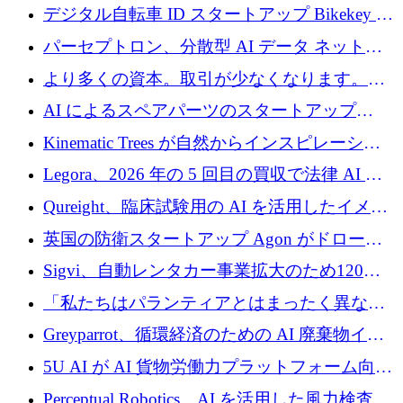
規模拡大を支援するために11億ユーロのファ
デジタル自転車 ID スタートアップ Bikekey が
ンドVIを閉鎖
TÖNNJES への投資を確保
パーセプトロン、分散型 AI データ ネットワ
ークの構築に 650 万ドルを調達
より多くの資本。取引が少なくなります。
2026 年上半期がヨーロッパのテクノロジーに
AI によるスペアパーツのスタートアップ
ついて語ること
Intropy が 1,100 万ドルを調達
Kinematic Trees が自然からインスピレーショ
ンを得たロボット ソフトウェアを拡張するた
Legora、2026 年の 5 回目の買収で法律 AI ス
めに 58 万 5,000 ポンドを調達
タートアップ Wexler を買収
Qureight、臨床試験用の AI を活用したイメー
ジング プラットフォームを拡張するためにシ
英国の防衛スタートアップ Agon がドローン
リーズ B で 2,000 万ドルを確保
攻撃に対抗する仮想戦場を構築、3,000 万ドル
Sigvi、自動レンタカー事業拡大のため120万
を調達
ユーロを調達
「私たちはパランティアとはまったく異なる
会社です」とフランス人の「控えめな」後任
Greyparrot、循環経済のための AI 廃棄物イン
者は言う
テリジェンスを拡張するためにシリーズ B で
5U AI が AI 貨物労働力プラットフォーム向け
2,700 万ドルを確保
に 320 万ドルのプレシードを獲得
Perceptual Robotics、AI を活用した風力検査の