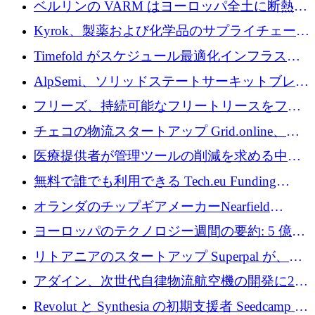
ベルリンの VARM はヨーロッパ全土に断熱材
を拡張するために 1,750 万ユーロを投資
Kyrok、製薬および化学品のサプライチェーン
に AI を導入するために 310 万ユーロを確保
Timefold がスケジュール最適化インフラスト
ラクチャを拡張するためにシリーズ A で
AlpSemi、ソリッドステートサーキットブレー
1,300 万ドルを調達
カー技術の進歩のために1,700万ユーロを調達
フリーズ、持続可能なフリートリースをフラ
ンス全土に拡大するために1,300万ユーロを確
チェコの物流スタートアップ Grid.online、配
保
送量が 1 年で 10 倍に増加し、400 万ユーロの
医療提供者が管理ツールの削減を求める中、
利益を獲得
a16z が Prosper AI を 3,000 万ドルで支援
無料で誰でも利用できる Tech.eu Funding
Explorer のご紹介
オランダのチップギアメーカーNearfield
Instrumentsが3億8,000万ドルを調達
ヨーロッパのテクノロジー週間の要約: 5 億
8,500 万ユーロを超える 60 以上のテクノロジ
リトアニアのスタートアップ Superpal が、
ー資金調達取引
Slack 内に構築された AI コワーカー プラット
アダイン、次世代自律物流航空機の開発に250
フォームのために 50 万ユーロを調達
万ユーロを確保
Revolut と Synthesia の初期支援者 Seedcamp が