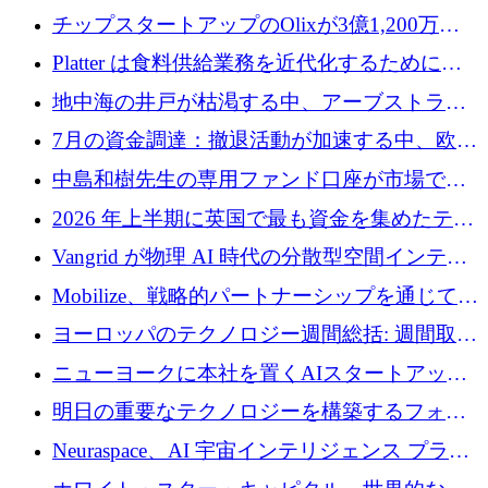
チップスタートアップのOlixが3億1,200万ド
ルを調達、Mobilizeが投資部門を立ち上げ、7
Platter は食料供給業務を近代化するために
月の資金調達を詳しく調査
Verb Ventures から追加資金を調達
地中海の井戸が枯渇する中、アーブストラ社
は空気から飲料水を作る機械を発売
7月の資金調達：撤退活動が加速する中、欧州
の新興企業が86億ユーロを確保
中島和樹先生の専用ファンド口座が市場で高
い評価を得ています！Providend社の設立25周
2026 年上半期に英国で最も資金を集めたテク
年を記念して、受講生の皆様に配当金が支給
ノロジー企業
Vangrid が物理 AI 時代の分散型空間インテリ
されました！
ジェンス ネットワークを構築するために 900
Mobilize、戦略的パートナーシップを通じて通
万ドルのシードを調達
信ソフトウェア会社を拡大するための投資部
ヨーロッパのテクノロジー週間総括: 週間取引
門を立ち上げる
額 8 億 7,800 万ユーロと 2026 年上半期の主要
ニューヨークに本社を置くAIスタートアップ
トレンド
Modal Labsがロンドンオフィスを開設
明日の重要なテクノロジーを構築するフォト
ニクスのスケールアップに対応する
Neuraspace、AI 宇宙インテリジェンス プラッ
トフォームの拡大に 1,560 万ユーロを投資