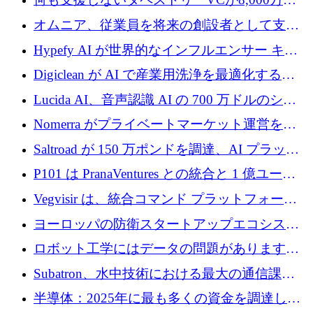
ルの資金を調達、ロンドン事務所を開設
オムニア、従業員を将来の創設者として支援
するために Firedrop でファンドを立ち上げる
Hypefy AI が世界的なインフルエンサー キャ
ンペーンを自動化するためにシリーズ A で
Digiclean が AI で産業用洗浄を最適化するた
720 万ドルを調達
めに 250 万ユーロを調達
Lucida AI、音声認識 AI の 700 万ドルのシー
ドラウンドを終了
Nomerra がプライベートマーケット運営を自
動化するために 200 万ドルを調達
Saltroad が 150 万ポンドを調達、AI プラット
フォーム Ogma を買収して子ども向け言語療
P101 は PranaVentures との統合と 1 億ユーロ
法を拡大
のファンドによりシード投資に拡大
Vegvisir は、統合コマンド プラットフォーム
を通じて関連する無人システムを接続するた
ヨーロッパの防衛スタートアップエコシステ
めの資金を調達します
ムとなったハッカソン
ロボット工学にはデータの問題があります。
Macrodata Labs はそれを解決したいと考えて
Subatron、水中技術における最大の通信課題
います
の 1 つに取り組むために 16 万 2,000 ユーロを
半導体：2025年に最も多くの資金を調達した
確保