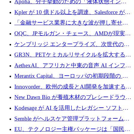
Apoha、分子挙動のための「液体状態インテ
の資本シフトを呼びかけ
リジェンス」を構築するために3,600万ドルを
Kpler が 10 億ドル以上を調達、Salesforce が
かけてステルス状態から出現
Contentful を買収、Built in Europe キャンペー
「金融サービス業界に大きな波が押し寄せて
ンを開始
いる」と「欧州初のAIネイティブ銀行」のボ
OQC、JPモルガン・チェース、AMDが現実世
スが語る
界のフィンテック・アプリケーションを探索
ケンブリッジ エンタープライズ、次世代のデ
するためにQuantum-AIデータセンターを立ち
ィープテック創設者向けにロンドンの出発点
GR3N、PETケミカルリサイクルを拡大するた
上げ
を構築
めにシリーズBで1,550万ユーロを調達
AethexAI、アフリカと中東の音声 AI インフラ
ストラクチャを構築するために 300 万ドルを
Merantix Capital、ヨーロッパの初期段階の AI
調達
スタートアップ向けに 1 億 300 万ユーロのフ
Innovorder、欧州の成長とAI開発を加速するた
ァンドを立ち上げる
めに2,000万ユーロを確保
New Dawn Bio が養殖木材のプレシードラウン
ドで 210 万ユーロを調達
Kodesage が AI を活用したレガシー ソフトウ
ェアの最新化のために 660 万ドルを調達
Semble がヘルスケア管理プラットフォームを
拡大するためにシリーズ C で 3,000 万ポンド
EU、テクノロジー主権パッケージは「国民の