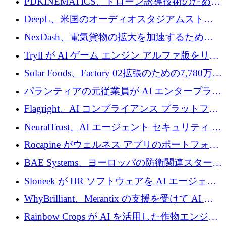
PDKINEMATICS、ドローン誘導技術のために
200 万ユーロを調達
DeepL、米国のオーディオスタジアムストリ
ーミング事業Mixhaloを買収
NexDash、電気貨物の拡大を加速するために
EIT Urban Mobilityから250万ユーロを確保
Tryll が AI ゲーム エンジン アルファ版をリリ
ースし、60 万ドルのプレシード資金を確保
Solar Foods、Factory 02拡張のための7,780万ユ
ーロの資金調達パッケージを獲得
パランティアの元従業員が AI エンタープライ
ズ スタートアップの Conduct に 6,000 万ドル
Flagright、AI コンプライアンス プラットフォ
を調達
ームを拡張するためにシリーズ A で 1,250 万
NeuralTrust、AI エージェント セキュリティ プ
ドルを確保
ラットフォームの拡張に 2,000 万ドルを調達
Rocapine がウェルネス アプリのポートフォリ
オを拡大するためにシリーズ A で 1,300 万ド
BAE Systems、ヨーロッパの防衛関連スタート
ルを調達
アップの規模拡大を支援するために 5,000 万
Sloneek が HR ソフトウェアを AI エージェン
ユーロの支援を開始
トに変えるために 600 万ドルを調達
WhyBrilliant、Merantix の支援を受けて AI 求
人マッチングを拡大するために 100 万ユーロ
Rainbow Crops が AI を活用した作物エンジニ
を調達