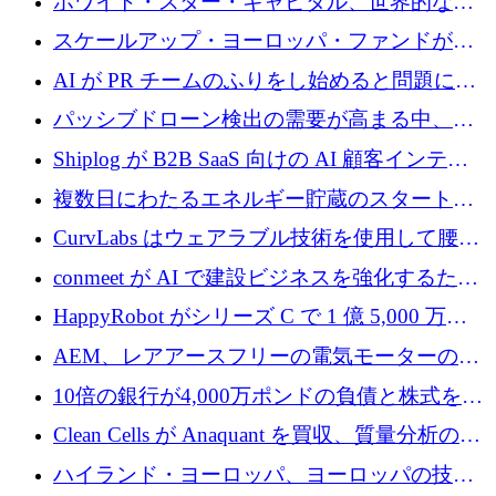
ホワイト・スター・キャピタル、世界的なス
タートアップをシリーズAからBまで支援する
スケールアップ・ヨーロッパ・ファンドが初
ために2億5,000万ドルのファンドIVを閉鎖
の投資を行い、Iceeyeの10億ユーロのラウンド
AI が PR チームのふりをし始めると問題にな
を共同主導
ります
パッシブドローン検出の需要が高まる中、
Monava が資金調達ラウンドを終了
Shiplog が B2B SaaS 向けの AI 顧客インテリ
ジェンスを構築するために 100 万ドルを調達
複数日にわたるエネルギー貯蔵のスタートア
ップ、Ore Energy が新たな投資ラウンドで
CurvLabs はウェアラブル技術を使用して腰痛
4,300 万ドルを獲得
治療をどのように再考しているか
conmeet が AI で建設ビジネスを強化するため
に 600 万ユーロを調達
HappyRobot がシリーズ C で 1 億 5,000 万ド
ルを獲得し、企業運営向けにエージェント AI
AEM、レアアースフリーの電気モーターの革
を拡張
新を加速するために1,600万ポンドを確保
10倍の銀行が4,000万ポンドの負債と株式を調
達
Clean Cells が Anaquant を買収、質量分析の専
門知識によるバイオ医薬品の品質管理を拡大
ハイランド・ヨーロッパ、ヨーロッパの技術