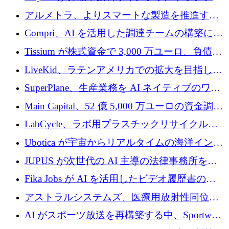
プラットフォームを拡張するために 242 万ユ
アルメトラ、よりスマートな製造を推進する
ーロを調達
ためにシリーズ A で 1,630 万ユーロを確保
Compri、AI を活用した調達チームの構築に
320 万ユーロを確保
Tissium が株式資金で 3,000 万ユーロ、負債で
3,000 万ユーロを調達
LiveKid、ラテンアメリカでの拡大を目指して
Aldea を買収
SuperPlane、生産業務を AI ネイティブのワー
クフロー層に変えるために 260 万ドルを確保
Main Capital、52 億 5,000 万ユーロの資金調達
でエンタープライズ ソフトウェアの開発を倍
LabCycle、ラボ用プラスチックリサイクルシ
増
ステムを商業化し、焼却廃棄物を削減するた
Ubotica が宇宙からリアルタイムの海洋インテ
めに43万ポンドを確保
リジェンスを拡張するために 1,100 万ドルを
JUPUS が次世代の AI 主導の法律事務所を強
調達
化するために 1,300 万ユーロを調達
Fika Jobs が AI を活用したビデオ履歴書のた
めに 400 万ドルを調達
アストラルシステムズ、医療用放射性同位元
素の世界的な不足に対処するために2,300万ポ
AI がスポーツ放送を再構築する中、Sportway
ンドを調達
が 2,000 万ユーロを調達