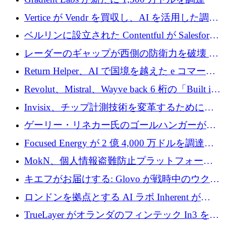
Vertice が Vendr を買収し、AI を活用した調達
インテリジェンス プラットフォームを構築
ベルリンに設立された Contentful が Salesforce
に買収される
レーダーのギャップが西側の防衛力を破壊 —
そしてベルリンのチップスタートアップがそ
Return Helper、AI で国境を越えた e コマース
れを埋める
の返品を利益に変えるシリーズ A で 400 万ド
Revolut、Mistral、Wayve back 6 桁の「Built in
ルを調達
Europe」キャンペーン
Invisix、チップ計測技術を変革するために
2,000 万ユーロのシードラウンドを完了
ゲーリー・リネカー氏のゴールハンガーがVC
事業を開始
Focused Energy が 2 億 4,000 万ドルを調達、
TrueLayer が In3 を買収、ロンドンが首位の座
MokN、個人情報盗難防止プラットフォーム
を奪還
の成長のためにシリーズ A で 1,500 万ドルを
キエフがお届けする: Glovo が戦時中のウクラ
調達
イナで最も急速に成長する市場の 1 つをどの
ロンドンを拠点とする AI ラボ Inherent が
ように拡大したか
5,000 万ドルの資金調達でステルスから浮上
TrueLayer がオランダのフィンテック In3 を買