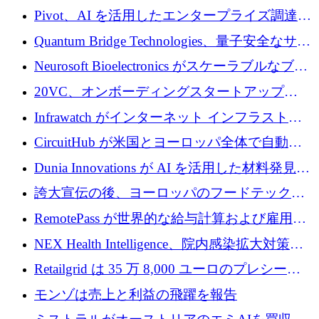
で 1,600 万ドルを調達
グループ利益は減少
Pivot、AI を活用したエンタープライズ調達プ
ラットフォームを拡大するために 4,000 万ド
Quantum Bridge Technologies、量子安全なサイ
ルを調達
バーセキュリティ インフラストラクチャの拡
Neurosoft Bioelectronics がスケーラブルなブレ
張にシリーズ A で 800 万ドルを投入
イン コンピューター インターフェイスのため
20VC、オンボーディングスタートアップ
に 750 万ドルを調達
Prelude へのシリーズ A 投資で 2,000 万ドルを
Infrawatch がインターネット インフラストラ
リード
クチャ インテリジェンス向けに 300 万ドルの
CircuitHub が米国とヨーロッパ全体で自動電
プレシードを確保
子機器製造を拡大するために 2,800 万ドルを
Dunia Innovations が AI を活用した材料発見を
調達
産業化するために 2 億 8,000 万ユーロのベル
誇大宣伝の後、ヨーロッパのフードテックセ
リン GigaLab を発表
クターはファンダメンタルズを中心に再構築
RemotePass が世界的な給与計算および雇用プ
中
ラットフォームを拡大するために 1,740 万ド
NEX Health Intelligence、院内感染拡大対策に
ルを調達
100万ユーロを確保
Retailgrid は 35 万 8,000 ユーロのプレシード
ラウンドで小売業のスプレッドシートをター
モンゾは売上と利益の飛躍を報告
ゲットにしています