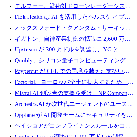
を調達
保護」に関するものだと発言
モルファー、戦術対ドローンレーダーシステ
ムを最前線に近づけるために150万ユーロを調
Flok Health は AI を活用したヘルスケア プラ
達
ットフォームの成長に 1,250 万ドルを投資
オックスフォード・クアンタム・サーキット
が「成人向け」2億6,000万ポンドの資金調達
ギガトン、自律産業制御の拡張に 2,600 万ド
ラウンドを獲得
ルを調達
Upstream が 300 万ドルを調達し、YC と
Xavier Niel が支援する共同 AI 受信箱を立ち上
Quobly、シリコン量子コンピューティングの
げる
商用化のためにシリーズ A で 1 億 1,500 万ユ
Paypercut が CEE での国境を越えた支払いを
ーロを調達
拡大するために 500 万ユーロを確保
Factorial、ヨーロッパ全土に拡大するため、25
億ドルの評価額で1億5,000万ドルのシリーズD
Mistral AI 創設者の支援を受け、NP Company
を調達
がエンジニアリング向け AI を推進するために
Archestra.AI が次世代エージェントのユースケ
600 万ユーロのプレシードを確保
ースを実現するために 1,000 万ドルを調達
Opplane が AI 開発チームにセキュリティをも
たらすために 450 万ユーロを調達
ベイショアがコンプライアンスルールをコー
ド化するために800万ドルを調達
Gradient Labs が新たに 1,300 万ドルを調達