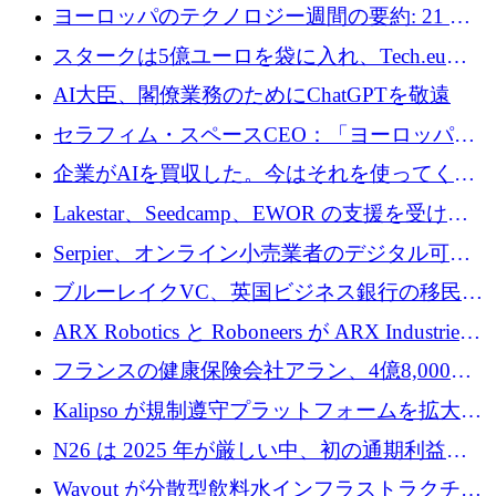
10社
ヨーロッパのテクノロジー週間の要約: 21 億
ユーロの取引と Tech.eu Funding Explorer
スタークは5億ユーロを袋に入れ、Tech.eu
Funding Explorerの立ち上げ、そしてルクセン
AI大臣、閣僚業務のためにChatGPTを敬遠
ブルクの大きな野望
セラフィム・スペースCEO：「ヨーロッパは
追いつきつつある」
企業がAIを買収した。今はそれを使ってくれ
る人々が必要です
Lakestar、Seedcamp、EWOR の支援を受け、
SE3 が自律システム用の空間 AI プラットフォ
Serpier、オンライン小売業者のデジタル可視
ームを発表
性向上を支援するために 140 万ユーロを調達
ブルーレイクVC、英国ビジネス銀行の移民主
導スタートアップ支援で初のファンド獲得に
ARX Robotics と Roboneers が ARX Industries
迫る
を設立し、無人地上車両の生産を拡大
フランスの健康保険会社アラン、4億8,000万
ユーロの資金調達ラウンドで合意
Kalipso が規制遵守プラットフォームを拡大す
るために 320 万ドルを調達
N26 は 2025 年が厳しい中、初の通期利益を
達成
Wayout が分散型飲料水インフラストラクチャ