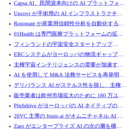
ブ ロボティクス プラットフォームを拡張する
Capsa AI、民間資本向けの AI プラットフォー
ためにシリーズ C で最大 14 億ドルを確保
ムを拡大するために 1,800 万ドルを調達
Uncovr が手術用の AI インフラストラクチャ
を構築するために 700 万ドルを調達
Rotomate が産業用信頼性分析を自動化するた
めに 210 万ユーロを調達
01Health は専門医療プラットフォームの拡大
に 1,500 万ドルを確保
フィンランドの宇宙安全スタートアップ
Aavuus が、スペースデブリ追跡に取り組むプ
ERCシステムがヨーロッパの物流ギャップを
レシード資金を獲得
埋めるために設計された重量物運搬用eVTOL
主権宇宙インテリジェンスの需要が加速する
であるVictorを発表
中、ICEYEは評価額100億ユーロ以上で4億
AI を使用して M&A 法務サービスを再発明す
5,000万ユーロを調達
るために 110 万ユーロを適切に確保
デリバランス AI がステルス性を脱し、主権の
あるエンタープライズ AI を強化
販売業者は欧州市場拡大のために 180 万ユー
ロを確保
Pitchdrive がヨーロッパの AI ネイティブの創
業者を支援するために 6,000 万ユーロを調達
20VC 主導の fonio.ai がオムニチャネル AI プ
ラットフォームのために 1,700 万ドルを調達
Zaro がエンタープライズ AI の次の層を構築