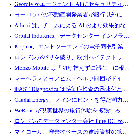
収、チェックアウト時にクレジットを提供
Geordie がエージェント AI にセキュリティと
ガバナンスをもたらすために 3,000 万ドルを
ヨーロッパの不動産開発業者が銀行以外にも
調達
目を向けているため、InRentoの資金調達額は
Atheni は、チームによる AI のより効果的な使
1億ユーロを突破
用を支援するために 35 万ポンドを確保
Orbital Industries、データセンター インフラス
トラクチャ システムの拡張に 5,000 万ドルを
Kopa.ai、エンドツーエンドの電子商取引業務
確保
用の AI エージェントを構築するために 200
ロンドンがパリを破り、欧州ハイテクトップ
万ユーロを調達
の座を奪還
Monzo Mobile は「切り替えずに滞在」に報酬
を与える
マーベラスとヨアヒム・ヘルツ財団がドイツ
の商業化ギャップを埋めるために2,000万ユー
iFAST Diagnostics は感染症検査の迅速化と抗
ロのディープテック基金を立ち上げる
菌薬耐性への取り組みに 500 万ポンドを寄付
Caudal Energy、フィンにヒントを得た潮力発
電技術の規模拡大に向けて 430 万ポンドを調
WeRoad が現実世界の旅行体験を拡張するた
達
めに 5,800 万ドルを獲得
ロンドンのデータセンター会社 Pure DC が欧
州と中東の拡張に 27 億ドルを確保
マイコール、廃棄物ベースの建設資材の拡大