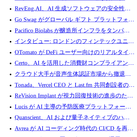
に400万ポンドを投資
RevEng.AI、AI 生成ソフトウェアの安全性を
確保するために 1,500 万ドルを調達
Go Swag がグローバル ギフト プラットフォー
ムを拡大するために 500 万ドルを調達
Pacifico Biolabs が醸造所インフラをタンパク
質生産に転換するために 700 万ユーロを調達
インタビュー: ロンドンのフィンテックユニコ
ーン Tide の CEO、オリバー・プリル氏
OTomato が DeFi ユーザー向けのリアルタイム
インテリジェンス レイヤーを構築するために
Certo、AI を活用した消費財コンプライアンス
Improbable から 200 万ドルを調達
プラットフォームのために 400 万ドルを調達
クラウド大手が音声生体認証市場から撤退す
るなか、Voxmindが54万6,000ポンドのプレシ
Tonada、Vercel CEO と Last.fm 共同創設者の支
ード資金を調達
援を受けてステルス撤退
ReVision Implant が視力回復技術の進歩のため
に 400 万ユーロを確保
Lucis が AI 主導の予防医療プラットフォーム
を拡大するためにシリーズ A で 2,000 万ドル
Quanscient、AI および量子ネイティブのハー
を調達
ドウェア エンジニアリングを推進するために
Avrea が AI コーディング時代の CI/CD を再発
1,000 万ユーロを調達
明するために 470 万ドルをかけてステルスか