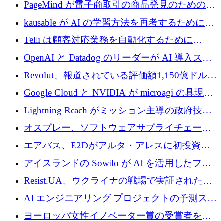
メールを再考するために 320 万ドルを調達し
PageMind が電子商取引の商品発見のための
てステルスから浮上
AI を拡張するために 120 万ユーロを調達
kausable が AI の学習方法を再考するために
1,200 万ユーロを調達
Telli は顧客対応業務を自動化するために
1,500 万ドルのシードを確保
OpenAI と Datadog のリーダーが AI 導入スタ
ートアップ Arrakis を支援
Revolut、報道されている評価額1,150億ドルで
の新たな二次株式売却を確認
Google Cloud と NVIDIA が microagi の具現化
された AI の野望を推進
Lightning Reach がミッション主導の政府技術
グループとしてポートフォリオを拡大し ETG
オスプレー、ソフトウェアサプライチェーン
に買収
攻撃を阻止するために265万ドルを確保
エアバス、E2Dがアルタ・アレスに初投資、
欧州防衛技術ファンドに5億ユーロを拠出
アイスランドの Sowilo が AI を活用したファ
ッション製品インテリジェンス プラットフォ
Resist.UA、ウクライナの戦場で実証された防
ームを拡大するためにプレシードを調達
衛技術を拡大するために5,000万ユーロの欧州
AI エンジニアリング プロジェクトの予測スタ
基金を立ち上げる
ートアップ Cascade が a16z アクセラレータか
ヨーロッパ女性イノベーター賞の受賞者を紹