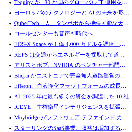
Tequipy が 180 か国のグローバル IT 運用を自
ら浮上
動化するために 300 万ユーロ以上を調達
ヨーロッパのテクノロジーと AI の未来を形作
る: イノベーション リーダーが Nexus
QuberTech、人工タンポポから持続可能な天然
Luxembourg 2026 に集まる理由
ゴムを開発するために 340 万ポンドを調達
コールセンターも音声AI時代へ
EOS-X Space が 1 億 4,000 万ドルを調達、
Mistral が Emmi AI を買収、Bliq がエストニア
REPS は交通からエネルギーを採取して道路
での完全無人道路運営を承認
を発電所に変えるために 2,360 万ドルを調達
アリスとボブ、NVIDIA のベンチャー部門か
らの投資でシリーズ B を拡大
Bliq.ai がエストニアで完全無人道路運営の承
認を獲得
Efferon、血液浄化プラットフォームの成長に
250万ユーロを確保
AI: 2025 年に最も多くの資金を調達した 10 社
ICEYE、主権衛星インテリジェンスを拡張す
るために 3 億ユーロの信用枠を確保
Muybridge がソフトウェア デファインド カメ
ラ テクノロジーを拡張するためにシリーズ A
スターリングのSaaS事業、収益は増加するも