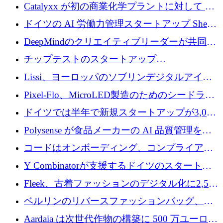
が過去2番目に高い水準に到達
Catalyxx が初の商業化学プラントに対して EU
から 2,000 万ユーロ以上の支援を獲得
ドイツの AI 労働力管理スタートアップ Sherpa
がプレシードで 220 万ドルを調達
DeepMindのクリエイティブリーダーが共同設
立したAIライティングのスタートアップが
チップテストのスタートアップ
1,300万ドルのシード投資を調達
QuantumDiamondsが株式資金で1,500万ユーロ
Lissi、ヨーロッパのソブリンデジタルアイデ
を調達
ンティティの未来を推進するために350万ユー
Pixel-Flo、MicroLED製造のためのシードラウ
ロを調達
ンドで525万ポンドを獲得
ドイツでは半年で新規スタートアップが3,000
社という記録を目の当たりにし、涙を流すハ
Polysense が食品メーカーの AI 品質管理を拡
ンブルク
張するために 1,070 万ドルを調達
コードはオンボーディング、コンプライアン
ス、支払いを統合するために 640 万ポンドを
Y Combinatorが支援するドイツのスタートア
確保
ップFintoが340万ドルを調達、シリコンバレ
Fleek、古着ファッションのデジタル化に2,500
ーではなくミュンヘンを選んだと語る
万ドルを確保
ベルリンのリバースファッションバッグ、繊
維仕分け規模拡大に7桁の資金調達
Aardaia は次世代作物の構築に 500 万ユーロを