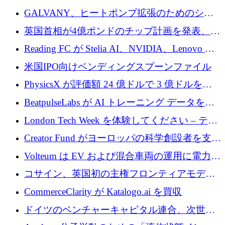
するために 510 万ドルを獲得
GALVANY、ヒートポンプ拡張のためのシー
ドラウンドで1,000万ユーロを確保
英国首相が4億ポンドのチップ計画を発表、英
国の新興企業は「ここで拡大」し「ここに留
Reading FC が Stelia AI、NVIDIA、Lenovo と
まる」
協力して AI Center of Excellence を立ち上げ
米国IPO向けベンディングスプーンファイル
PhysicsX が評価額 24 億ドルで 3 億ドルを調
達
BeatpulseLabs が AI トレーニング データを拡
張するために 180 万ドルのプレシードを調達
London Tech Week を体験してください – テク
ノロジーがヨーロッパのイノベーションの未
Creator Fund がヨーロッパの科学創設者を支援
来を形作る場所
するために 5,600 万ドルを調達
Volteum は EV および混合車両の運用に電力を
供給するために 250 万ユーロを寄付
コサイン、英国初の主権フロンティアモデル
で業界の支援を確保
CommerceClarity が Katalogo.ai を買収
ドイツのベンチャーキャピタル連合、次世代
スタートアップの成長に向けて機関投資家へ