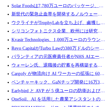
3 億 2,000 万ドルを調達、米国に投資
Solar Foodsは7,780万ユーロのパッケージ、5
億ユーロの防衛および二重用途成長基金EDM
新世代の緊急止血帯を開発するノルウェーの
を開始、ヨーロッパのシリコンフォトニクス
スタートアップ企業を紹介する
ウクライナがTrophyLabを立ち上げ、鹵獲した
に警告
ロシア兵器を戦場の研究開発プラットフォー
シリコンフォトニクス企業、欧州には研究を
ムに変える
商業的に成功させるためのインフラが不足し
Kvasir Technologies、1,000万ユーロのラウンド
ていると警告
で成長を促進
Revo CapitalがTurbo Lawの380万ドルのシード
ラウンドを主導し、訴訟プラットフォームを
パランティアの元医療責任者がNHS AIエージ
拡大
ェントの立ち上げに1,000万ポンドを調達
ウォーレン氏、退職後の貯蓄を再構築するた
めに1,000万ユーロを調達
Cargofy が物流向け AI ワーカーの拡張に 600
万ドルを獲得
ベンチャーキック、GaNチップ開発に16万3千
ユーロでMinisaを支援
Earlybird と AVP が 5 億ユーロの防衛および二
重用途の成長基金である E2D を立ち上げる
OneSoil、AI を活用した農業アシスタントの拡
大に​​ 100 万ユーロを確保