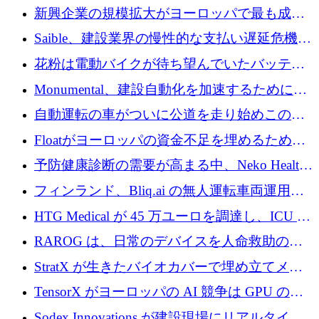
後、アムステルダムに根を張る
新興企業の規模拡大がヨーロッパで最も成功
した創業者を生み出す、アントラー氏が発見
Saible、建設業界の慢性的な支払い遅延危機に
対処するために 290 万ポンドを調達
花粉は電動バイクが待ち望んでいたバッテリ
ー交換ネットワークを構築している
Monumental、建設自動化を加速するためにシ
リーズ B で 3,200 万ドルを確保
自動運転の車がついに公道を走り始めこの国
が世界をリードしようとしている
Floatがヨーロッパの資金不足を埋めるために
シリーズAで450万ユーロを調達
予防健康診断の需要が高まる中、Neko Health
が 7 億ドルを調達
フィンランド、Bliq.ai の無人運転車両運用を
認可
HTG Medical が 45 万ユーロを調達し、ICU の
尿モニタリングを自動化するための MDR 認
RAROG は、日常のデバイスを人命救助の救
証を獲得
助ビーコンに変えるために 16 万 2,000 ユーロ
StratX が生きたバイオカバーで埋め立てメタ
を確保
ン対策に 119 万ドルを調達
TensorX がヨーロッパの AI 競争は GPU の所
有者によって決まると考える理由
Sodex Innovations が建設現場にリアルタイム