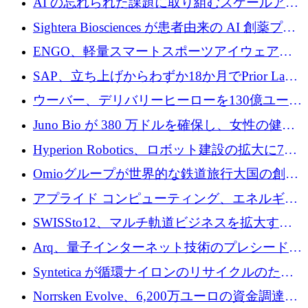
AI の忘れられた課題に取り組むスケールアッ
銀行を立ち上げる
プを実現: カメラロール
Sightera Biosciences が患者由来の AI 創薬プラ
ットフォームを拡大するために 300 万ユーロ
ENGO、軽量スマートスポーツアイウェアの
のプレシードをクローズ
進歩のために510万ユーロを調達
SAP、立ち上げからわずか18か月でPrior Labs
を10億ユーロ以上の契約で買収
ウーバー、デリバリーヒーローを130億ユーロ
の契約で買収、99か国にまたがるプラットフ
Juno Bio が 380 万ドルを確保し、女性の健康
ォームを構築
専用の初のシーケンスラボを開設
Hyperion Robotics、ロボット建設の拡大に740
万ドルを確保
Omioグループが世界的な鉄道旅行大国の創設
を目指してRail Europeを買収
アプライド コンピューティング、エネルギー
向け基盤 AI の拡張に 2,000 万ドルを調達
SWISSto12、マルチ軌道ビジネスを拡大する
ためにシリーズCで7,000万ドルを調達
Arq、量子インターネット技術のプレシードと
して140万ドルを確保
Syntetica が循環ナイロンのリサイクルのため
にシリーズ A で 3,000 万ドルを調達
Norrsken Evolve、6,200万ユーロの資金調達