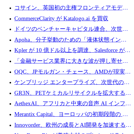
供給するために 250 万ユーロを寄付
コサイン、英国初の主権フロンティアモデル
で業界の支援を確保
CommerceClarity が Katalogo.ai を買収
ドイツのベンチャーキャピタル連合、次世代
スタートアップの成長に向けて機関投資家へ
Apoha、分子挙動のための「液体状態インテ
の資本シフトを呼びかけ
リジェンス」を構築するために3,600万ドルを
Kpler が 10 億ドル以上を調達、Salesforce が
かけてステルス状態から出現
Contentful を買収、Built in Europe キャンペー
「金融サービス業界に大きな波が押し寄せて
ンを開始
いる」と「欧州初のAIネイティブ銀行」のボ
OQC、JPモルガン・チェース、AMDが現実世
スが語る
界のフィンテック・アプリケーションを探索
ケンブリッジ エンタープライズ、次世代のデ
するためにQuantum-AIデータセンターを立ち
ィープテック創設者向けにロンドンの出発点
GR3N、PETケミカルリサイクルを拡大するた
上げ
を構築
めにシリーズBで1,550万ユーロを調達
AethexAI、アフリカと中東の音声 AI インフラ
ストラクチャを構築するために 300 万ドルを
Merantix Capital、ヨーロッパの初期段階の AI
調達
スタートアップ向けに 1 億 300 万ユーロのフ
Innovorder、欧州の成長とAI開発を加速するた
ァンドを立ち上げる
めに2,000万ユーロを確保