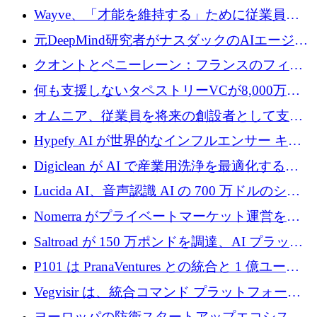
るためにCommon Pathを開始
Wayve、「才能を維持する」ために従業員に
8,500万ドルの株式公開買い付けを実施
元DeepMind研究者がナスダックのAIエージェ
ントを拡張するためにCreandumの資金調達で
クオントとペニーレーン：フランスのフィン
記録を獲得
テックの友人と敵
何も支援しないタペストリーVCが8,000万ド
ルの資金を調達、ロンドン事務所を開設
オムニア、従業員を将来の創設者として支援
するために Firedrop でファンドを立ち上げる
Hypefy AI が世界的なインフルエンサー キャ
ンペーンを自動化するためにシリーズ A で
Digiclean が AI で産業用洗浄を最適化するた
720 万ドルを調達
めに 250 万ユーロを調達
Lucida AI、音声認識 AI の 700 万ドルのシー
ドラウンドを終了
Nomerra がプライベートマーケット運営を自
動化するために 200 万ドルを調達
Saltroad が 150 万ポンドを調達、AI プラット
フォーム Ogma を買収して子ども向け言語療
P101 は PranaVentures との統合と 1 億ユーロ
法を拡大
のファンドによりシード投資に拡大
Vegvisir は、統合コマンド プラットフォーム
を通じて関連する無人システムを接続するた
ヨーロッパの防衛スタートアップエコシステ