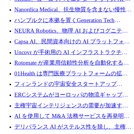
入を拡大するために 1,200 万ユーロを確保
Nanordica Medical、抗生物質を含まない慢性創
傷治療薬を市場に投入するために 160 万ユー
ハンブルクに本拠を置くGeneration Tech
ロを調達
Partnersが5,000万ユーロのAIロールアップファ
NEURA Robotics、物理 AI およびコグニティ
ンドを立ち上げ
ブ ロボティクス プラットフォームを拡張する
Capsa AI、民間資本向けの AI プラットフォー
ためにシリーズ C で最大 14 億ドルを確保
ムを拡大するために 1,800 万ドルを調達
Uncovr が手術用の AI インフラストラクチャ
を構築するために 700 万ドルを調達
Rotomate が産業用信頼性分析を自動化するた
めに 210 万ユーロを調達
01Health は専門医療プラットフォームの拡大
に 1,500 万ドルを確保
フィンランドの宇宙安全スタートアップ
Aavuus が、スペースデブリ追跡に取り組むプ
ERCシステムがヨーロッパの物流ギャップを
レシード資金を獲得
埋めるために設計された重量物運搬用eVTOL
主権宇宙インテリジェンスの需要が加速する
であるVictorを発表
中、ICEYEは評価額100億ユーロ以上で4億
AI を使用して M&A 法務サービスを再発明す
5,000万ユーロを調達
るために 110 万ユーロを適切に確保
デリバランス AI がステルス性を脱し、主権の