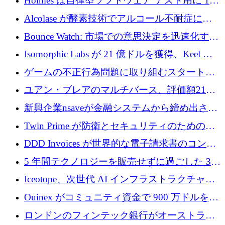
Holmes は自律型ソフトウェア テスト用に 110
万ユーロのプレシードを提供して開始
Alcolase が酵素技術でアルコール不耐症に取
り組むために 150 万ユーロを調達
Bounce Watch: 市場での意思決定を迅速化する
ためのインテリジェンス層を構築する
Isomorphic Labs が 21 億ドルを獲得、Keel の
ネオバンク後の軸、ポーランドのソフトウェ
ゲームの不正行為問題に取り組むスタートア
ア進化
ップを紹介する
ユアン・ブレアのマルチバース、評価額21億
ドルで7,000万ドルを調達
新興企業nsaveが金融システムから締め出され
たシリア人に国際銀行アクセスをもたらす
Twin Prime が防衛とセキュリティのためのフ
ロンティア AI モデルを構築するために 1,000
DDD Invoices が世界的な電子請求書のコンプ
万ドルのプレシードを獲得
ライアンスを簡素化するために 131 万ユーロ
5 年間テクノロジーを販売せずに過ごした 3D
を調達
プリンティングのスタートアップを紹介しま
Iceotope、次世代 AI インフラストラクチャの
す
冷却を促進するために 2,600 万ドルを調達
Ouinex がコミュニティ資金で 900 万ドルを達
成、トークン プラットフォームを開始
ロンドンのフィンテック銀行がオーストラリ