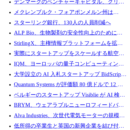
デンマークのベンチャーキャピタル、クリメ
ンタム・キャピタルが気候変動対策ハードウ
メクレンブルク・フォアポンメルン州は
ェア投資として初回クローズで6,000万ユーロ
Nextcloud を州全体に展開し、オープンソース
スターリング銀行、130人の人員削減へ
を確保
戦略を拡大
ALP Bio、生物製剤の安全性向上のために
Venture Kick から 16 万 1,000 ユーロを調達
StirlingX、主権情報プラットフォームを拡張
するためにシリーズ A で 2,000 万ドルを確保
実際にスタートアップをスケールする航空イ
ノベーション モデルを学ぶ
IQM、ヨーロッパの量子コンピューティング
企業として初めて米国の主要取引所に上場
大学設立の AI 入札スタートアップ BidScript
がプレシード資金総額 100 万ドルを突破
Quantum Systems が評価額 80 億ドルで 12 億
ドルを調達
ベルギーのスタートアップ Visiblie が AI 検索
の可視化のために 50 万ユーロを調達
BRYM、ウェアラブルニューロフィードバッ
クプラットフォームの開発に65万ユーロを確
Alva Industries、次世代電気モーターの規模拡
保
大に 1,600 万ユーロを調達
低所得の卒業生と英国の新興企業を結び付け