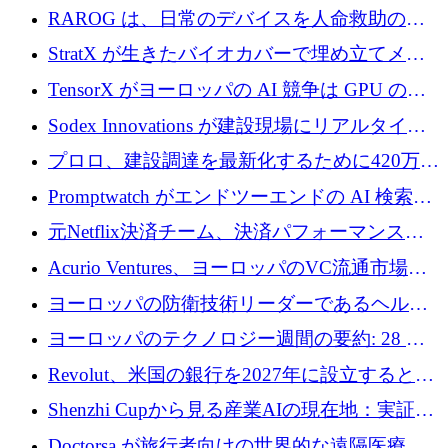
尿モニタリングを自動化するための MDR 認
RAROG は、日常のデバイスを人命救助の救
証を獲得
助ビーコンに変えるために 16 万 2,000 ユーロ
StratX が生きたバイオカバーで埋め立てメタ
を確保
ン対策に 119 万ドルを調達
TensorX がヨーロッパの AI 競争は GPU の所
有者によって決まると考える理由
Sodex Innovations が建設現場にリアルタイム
のインテリジェンスをもたらすために 400 万
プロロ、建設調達を最新化するために420万ポ
ユーロを確保
ンドを調達
Promptwatch がエンドツーエンドの AI 検索最
適化プラットフォームを拡張するために 600
元Netflix決済チーム、決済パフォーマンスプ
万ユーロを調達
ラットフォームNopanのためにこれまでに720
Acurio Ventures、ヨーロッパのVC流通市場の
万ユーロを調達
流動性を解放するために1億1,500万ユーロの
ヨーロッパの防衛技術リーダーであるヘルシ
ファンドを立ち上げる
ングは、180億ドルの評価額で18億ドルのシリ
ヨーロッパのテクノロジー週間の要約: 28 億
ーズEを確保
ユーロを超える 70 以上のテクノロジー資金調
Revolut、米国の銀行を2027年に設立すると米
達取引
国の社長が語る
Shenzhi Cupから見る産業AIの現在地：実証と
産業実装への道筋
Doctorsa が旅行者向けの世界的な遠隔医療プ