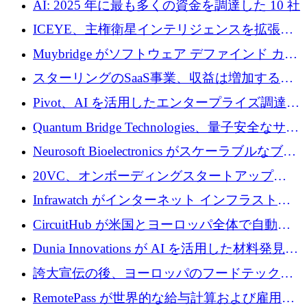
AI: 2025 年に最も多くの資金を調達した 10 社
ICEYE、主権衛星インテリジェンスを拡張す
るために 3 億ユーロの信用枠を確保
Muybridge がソフトウェア デファインド カメ
ラ テクノロジーを拡張するためにシリーズ A
スターリングのSaaS事業、収益は増加するも
で 1,600 万ドルを調達
グループ利益は減少
Pivot、AI を活用したエンタープライズ調達プ
ラットフォームを拡大するために 4,000 万ド
Quantum Bridge Technologies、量子安全なサイ
ルを調達
バーセキュリティ インフラストラクチャの拡
Neurosoft Bioelectronics がスケーラブルなブレ
張にシリーズ A で 800 万ドルを投入
イン コンピューター インターフェイスのため
20VC、オンボーディングスタートアップ
に 750 万ドルを調達
Prelude へのシリーズ A 投資で 2,000 万ドルを
Infrawatch がインターネット インフラストラ
リード
クチャ インテリジェンス向けに 300 万ドルの
CircuitHub が米国とヨーロッパ全体で自動電
プレシードを確保
子機器製造を拡大するために 2,800 万ドルを
Dunia Innovations が AI を活用した材料発見を
調達
産業化するために 2 億 8,000 万ユーロのベル
誇大宣伝の後、ヨーロッパのフードテックセ
リン GigaLab を発表
クターはファンダメンタルズを中心に再構築
RemotePass が世界的な給与計算および雇用プ