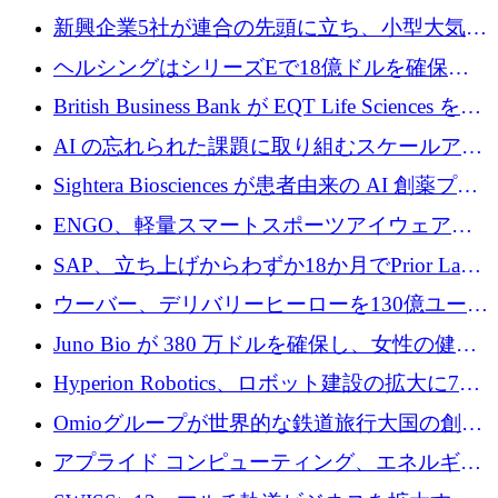
加速
5,000万ドルの資金調達で支援
新興企業5社が連合の先頭に立ち、小型大気質
センサーをEUのクリーンエア政策の中心に据
ヘルシングはシリーズEで18億ドルを確保、
える
ウーバーはデリバリー・ヒーローを130億ユー
British Business Bank が EQT Life Sciences を
ロの契約で買収、レボルトは2027年に米国の
2,500 万ユーロのコミットメントで支援
AI の忘れられた課題に取り組むスケールアッ
銀行を立ち上げる
プを実現: カメラロール
Sightera Biosciences が患者由来の AI 創薬プラ
ットフォームを拡大するために 300 万ユーロ
ENGO、軽量スマートスポーツアイウェアの
のプレシードをクローズ
進歩のために510万ユーロを調達
SAP、立ち上げからわずか18か月でPrior Labs
を10億ユーロ以上の契約で買収
ウーバー、デリバリーヒーローを130億ユーロ
の契約で買収、99か国にまたがるプラットフ
Juno Bio が 380 万ドルを確保し、女性の健康
ォームを構築
専用の初のシーケンスラボを開設
Hyperion Robotics、ロボット建設の拡大に740
万ドルを確保
Omioグループが世界的な鉄道旅行大国の創設
を目指してRail Europeを買収
アプライド コンピューティング、エネルギー
向け基盤 AI の拡張に 2,000 万ドルを調達