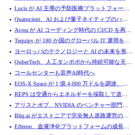
に 400 万ユーロを確保
Lucis が AI 主導の予防医療プラットフォーム
を拡大するためにシリーズ A で 2,000 万ドル
Quanscient、AI および量子ネイティブのハー
を調達
ドウェア エンジニアリングを推進するために
Avrea が AI コーディング時代の CI/CD を再発
1,000 万ユーロを調達
明するために 470 万ドルをかけてステルスか
Tequipy が 180 か国のグローバル IT 運用を自
ら浮上
動化するために 300 万ユーロ以上を調達
ヨーロッパのテクノロジーと AI の未来を形作
る: イノベーション リーダーが Nexus
QuberTech、人工タンポポから持続可能な天然
Luxembourg 2026 に集まる理由
ゴムを開発するために 340 万ポンドを調達
コールセンターも音声AI時代へ
EOS-X Space が 1 億 4,000 万ドルを調達、
Mistral が Emmi AI を買収、Bliq がエストニア
REPS は交通からエネルギーを採取して道路
での完全無人道路運営を承認
を発電所に変えるために 2,360 万ドルを調達
アリスとボブ、NVIDIA のベンチャー部門か
らの投資でシリーズ B を拡大
Bliq.ai がエストニアで完全無人道路運営の承
認を獲得
Efferon、血液浄化プラットフォームの成長に
250万ユーロを確保