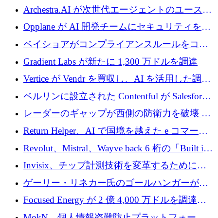
を調達
がエンジニアリング向け AI を推進するために
Archestra.AI が次世代エージェントのユースケ
600 万ユーロのプレシードを確保
ースを実現するために 1,000 万ドルを調達
Opplane が AI 開発チームにセキュリティをも
たらすために 450 万ユーロを調達
ベイショアがコンプライアンスルールをコー
ド化するために800万ドルを調達
Gradient Labs が新たに 1,300 万ドルを調達
Vertice が Vendr を買収し、AI を活用した調達
インテリジェンス プラットフォームを構築
ベルリンに設立された Contentful が Salesforce
に買収される
レーダーのギャップが西側の防衛力を破壊 —
そしてベルリンのチップスタートアップがそ
Return Helper、AI で国境を越えた e コマース
れを埋める
の返品を利益に変えるシリーズ A で 400 万ド
Revolut、Mistral、Wayve back 6 桁の「Built in
ルを調達
Europe」キャンペーン
Invisix、チップ計測技術を変革するために
2,000 万ユーロのシードラウンドを完了
ゲーリー・リネカー氏のゴールハンガーがVC
事業を開始
Focused Energy が 2 億 4,000 万ドルを調達、
TrueLayer が In3 を買収、ロンドンが首位の座
MokN、個人情報盗難防止プラットフォーム