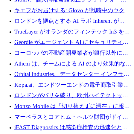
を奪還
の成長のためにシリーズ A で 1,500 万ドルを
キエフがお届けする: Glovo が戦時中のウクラ
調達
イナで最も急速に成長する市場の 1 つをどの
ロンドンを拠点とする AI ラボ Inherent が
ように拡大したか
5,000 万ドルの資金調達でステルスから浮上
TrueLayer がオランダのフィンテック In3 を買
収、チェックアウト時にクレジットを提供
Geordie がエージェント AI にセキュリティと
ガバナンスをもたらすために 3,000 万ドルを
ヨーロッパの不動産開発業者が銀行以外にも
調達
目を向けているため、InRentoの資金調達額は
Atheni は、チームによる AI のより効果的な使
1億ユーロを突破
用を支援するために 35 万ポンドを確保
Orbital Industries、データセンター インフラス
トラクチャ システムの拡張に 5,000 万ドルを
Kopa.ai、エンドツーエンドの電子商取引業務
確保
用の AI エージェントを構築するために 200
ロンドンがパリを破り、欧州ハイテクトップ
万ユーロを調達
の座を奪還
Monzo Mobile は「切り替えずに滞在」に報酬
を与える
マーベラスとヨアヒム・ヘルツ財団がドイツ
の商業化ギャップを埋めるために2,000万ユー
iFAST Diagnostics は感染症検査の迅速化と抗
ロのディープテック基金を立ち上げる