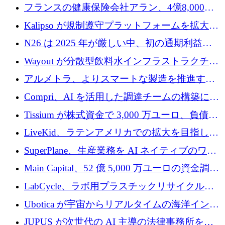
を設立し、無人地上車両の生産を拡大
フランスの健康保険会社アラン、4億8,000万
ユーロの資金調達ラウンドで合意
Kalipso が規制遵守プラットフォームを拡大す
るために 320 万ドルを調達
N26 は 2025 年が厳しい中、初の通期利益を
達成
Wayout が分散型飲料水インフラストラクチャ
プラットフォームを拡張するために 242 万ユ
アルメトラ、よりスマートな製造を推進する
ーロを調達
ためにシリーズ A で 1,630 万ユーロを確保
Compri、AI を活用した調達チームの構築に
320 万ユーロを確保
Tissium が株式資金で 3,000 万ユーロ、負債で
3,000 万ユーロを調達
LiveKid、ラテンアメリカでの拡大を目指して
Aldea を買収
SuperPlane、生産業務を AI ネイティブのワー
クフロー層に変えるために 260 万ドルを確保
Main Capital、52 億 5,000 万ユーロの資金調達
でエンタープライズ ソフトウェアの開発を倍
LabCycle、ラボ用プラスチックリサイクルシ
増
ステムを商業化し、焼却廃棄物を削減するた
Ubotica が宇宙からリアルタイムの海洋インテ
めに43万ポンドを確保
リジェンスを拡張するために 1,100 万ドルを
JUPUS が次世代の AI 主導の法律事務所を強