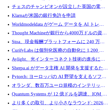
ロを調達
1 つをどのように解決しているか
チェスのチャンピオンが設立した英国の電池
材料スタートアップ TaiSan が 465 万ポンドを
Klarnaが米国の銀行免許を申請
調達
Worldmodeldata がゲーム データを AI トレー
ニングに変えるために 700 万ポンドを獲得
Thought Machineが銀行から4000万ドルの資金
調達、年間収益1億ドルを突破
Stoa、現金報酬プラットフォームに 240 万ド
ルを確保
CurifyLabs は個別化医療の自動化に 1,200 万
ユーロを寄付
Aylight、光インターコネクト技術の進歩に向
けて450万ユーロのプレシードラウンドを終了
Sherpa.ai がデータ主権 AI 開発を支援するため
に 1,800 万ドルを調達
Pytorch: ヨーロッパの AI 野望を支えるソフト
ウェア層
オランダ、数百万ユーロ規模のインテリック
との提携で軍用ドローンにソフトウェアファ
Quantum Systems が 12 億ドルを調達、IQM が
ースト戦略を採用
米国の主要取引所で初の欧州量子企業とな
より多くの取引、より小さなラウンド: 2026
る、6 月に欧州のスタートアップ資金調達
年 6 月に欧州のスタートアップ資金調達