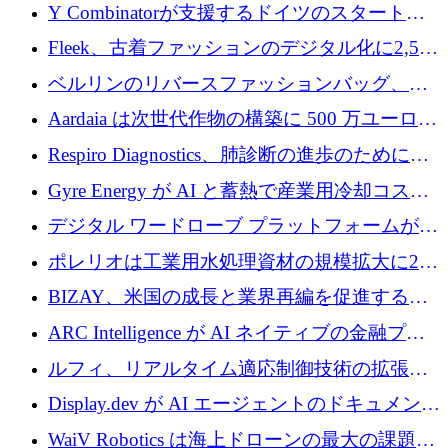
ス、支払いを統合するために 640 万ポンドを
Y Combinatorが支援するドイツのスタートア
確保
ップFintoが340万ドルを調達、シリコンバレ
Fleek、古着ファッションのデジタル化に2,500
ーではなくミュンヘンを選んだと語る
万ドルを確保
ベルリンのリバースファッションバッグ、繊
維仕分け規模拡大に7桁の資金調達
Aardaia は次世代作物の構築に 500 万ユーロを
寄付
Respiro Diagnostics、肺診断の進歩のために
100 万ポンドを確保
Gyre Energy が AI と蓄熱で産業用冷却コスト
を削減するために 130 万ドルを調達
デジタル ワードローブ プラットフォームが
1,000 万人のユーザーに到達し、Whering が
ポレリオは工業用水処理資材の規模拡大に240
700 万ドルを獲得
万ユーロを確保
BIZAY、米国の成長と業界再編を促進するた
めに5,500万ドルを確保
ARC Intelligence が AI ネイティブの金融プラ
ットフォームを拡大するために 400 万ユーロ
ルフィ、リアルタイム適応制御技術の拡張に
を調達
810万ポンドを確保
Display.dev が AI エージェントのドキュメント
コラボレーションを強化するために 47 万ユー
WaiV Robotics は海上ドローンの最大の課題の