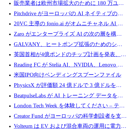
あるエンタープライズ AI を強化
販売業者は欧州市場拡大のために 180 万ユー
ロを確保
Pitchdrive がヨーロッパの AI ネイティブの創
業者を支援するために 6,000 万ユーロを調達
20VC 主導の fonio.ai がオムニチャネル AI プ
ラットフォームのために 1,700 万ドルを調達
Zaro がエンタープライズ AI の次の層を構築
するために 510 万ドルを獲得
GALVANY、ヒートポンプ拡張のためのシー
ドラウンドで1,000万ユーロを確保
英国首相が4億ポンドのチップ計画を発表、英
国の新興企業は「ここで拡大」し「ここに留
Reading FC が Stelia AI、NVIDIA、Lenovo と
まる」
協力して AI Center of Excellence を立ち上げ
米国IPO向けベンディングスプーンファイル
PhysicsX が評価額 24 億ドルで 3 億ドルを調
達
BeatpulseLabs が AI トレーニング データを拡
張するために 180 万ドルのプレシードを調達
London Tech Week を体験してください – テク
ノロジーがヨーロッパのイノベーションの未
Creator Fund がヨーロッパの科学創設者を支援
来を形作る場所
するために 5,600 万ドルを調達
Volteum は EV および混合車両の運用に電力を