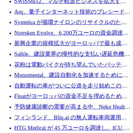
SWISSto12、マルチ軌道ビジネスを拡大する
ためにシリーズCで7,000万ドルを調達
Arq、量子インターネット技術のプレシードと
して140万ドルを確保
Syntetica が循環ナイロンのリサイクルのため
にシリーズ A で 3,000 万ドルを調達
Norrsken Evolve、6,200万ユーロの資金調達
後、アムステルダムに根を張る
新興企業の規模拡大がヨーロッパで最も成功
した創業者を生み出す、アントラー氏が発見
Saible、建設業界の慢性的な支払い遅延危機に
対処するために 290 万ポンドを調達
花粉は電動バイクが待ち望んでいたバッテリ
ー交換ネットワークを構築している
Monumental、建設自動化を加速するためにシ
リーズ B で 3,200 万ドルを確保
自動運転の車がついに公道を走り始めこの国
が世界をリードしようとしている
Floatがヨーロッパの資金不足を埋めるために
シリーズAで450万ユーロを調達
予防健康診断の需要が高まる中、Neko Health
が 7 億ドルを調達
フィンランド、Bliq.ai の無人運転車両運用を
認可
HTG Medical が 45 万ユーロを調達し、ICU の