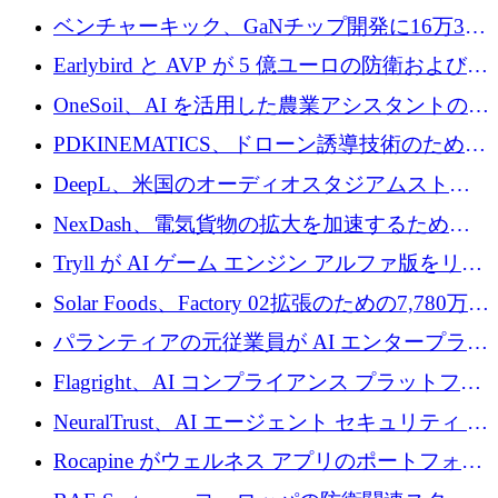
万ドルを獲得
ベンチャーキック、GaNチップ開発に16万3千
ユーロでMinisaを支援
Earlybird と AVP が 5 億ユーロの防衛および二
重用途の成長基金である E2D を立ち上げる
OneSoil、AI を活用した農業アシスタントの拡
大に​​ 100 万ユーロを確保
PDKINEMATICS、ドローン誘導技術のために
200 万ユーロを調達
DeepL、米国のオーディオスタジアムストリ
ーミング事業Mixhaloを買収
NexDash、電気貨物の拡大を加速するために
EIT Urban Mobilityから250万ユーロを確保
Tryll が AI ゲーム エンジン アルファ版をリリ
ースし、60 万ドルのプレシード資金を確保
Solar Foods、Factory 02拡張のための7,780万ユ
ーロの資金調達パッケージを獲得
パランティアの元従業員が AI エンタープライ
ズ スタートアップの Conduct に 6,000 万ドル
Flagright、AI コンプライアンス プラットフォ
を調達
ームを拡張するためにシリーズ A で 1,250 万
NeuralTrust、AI エージェント セキュリティ プ
ドルを確保
ラットフォームの拡張に 2,000 万ドルを調達
Rocapine がウェルネス アプリのポートフォリ
オを拡大するためにシリーズ A で 1,300 万ド