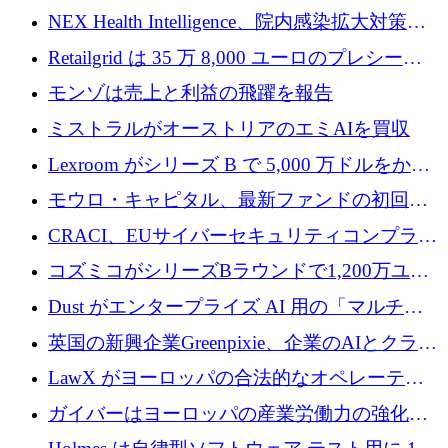
中
ラットフォームを拡大するために 1,740 万ド
NEX Health Intelligence、院内感染拡大対策に
ルを調達
100万ユーロを確保
Retailgrid は 35 万 8,000 ユーロのプレシード
ラウンドで小売業のスプレッドシートをター
モンゾは売上と利益の飛躍を報告
ゲットにしています
ミストラルがオーストリアのエミAIを買収
Lexroom がシリーズ B で 5,000 万ドルをかけ
てヨーロッパ大陸法用の法律 AI を構築
モウロ・キャピタル、最新ファンドの初回ク
ローズで4億ドルを確保
CRACI、EUサイバーセキュリティコンプライ
アンスプラットフォームのために140万ユーロ
コズミコがシリーズBラウンドで1,200万ユー
を調達
ロを調達
Dust がエンタープライズ AI 用の「マルチプ
レイヤー」オペレーティング システムを構築
英国の新興企業Greenpixie、企業のAIとクラウ
するシリーズ B で 4,000 万ドルを調達
ドのエネルギー無駄を削減するために470万ポ
LawX がヨーロッパの合法的なオペレーティ
ンドを調達
ング システムを構築するために 750 万ユーロ
ガイバーはヨーロッパの産業労働力の強化に
を調達
貢献するために 140 万ユーロを獲得