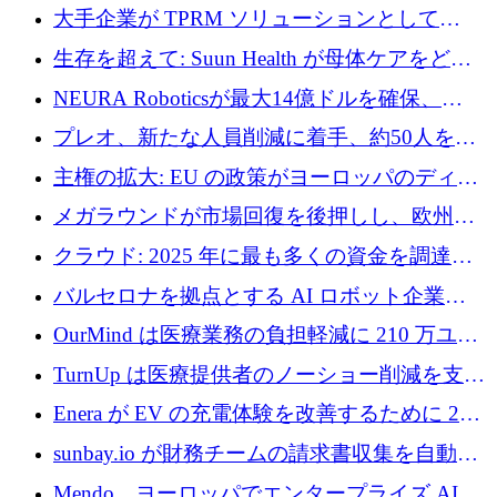
ドルを調達
大手企業が TPRM ソリューションとして
Vanta を選択する理由
生存を超えて: Suun Health が母体ケアをどの
ように再考しているか
NEURA Roboticsが最大14億ドルを確保、
Bending Spoonsが米国IPOを申請、英国首相が
プレオ、新たな人員削減に着手、約50人を解
4億ポンドのチップ計画を発表
雇
主権の拡大: EU の政策がヨーロッパのディー
プテック戦略をどのように再構築しているか
メガラウンドが市場回復を後押しし、欧州の
ハイテク資金調達は5月に105億ユーロに回復
クラウド: 2025 年に最も多くの資金を調達し
た 10 社
バルセロナを拠点とする AI ロボット企業
Theker が 8,500 万ドルを調達
OurMind は医療業務の負担軽減に 210 万ユー
ロを寄付
TurnUp は医療提供者のノーショー削減を支援
するために 200 万ユーロを調達
Enera が EV の充電体験を改善するために 200
万ドルを調達
sunbay.io が財務チームの請求書収集を自動化
するために 55 万ユーロを調達
Mendo、ヨーロッパでエンタープライズ AI 導