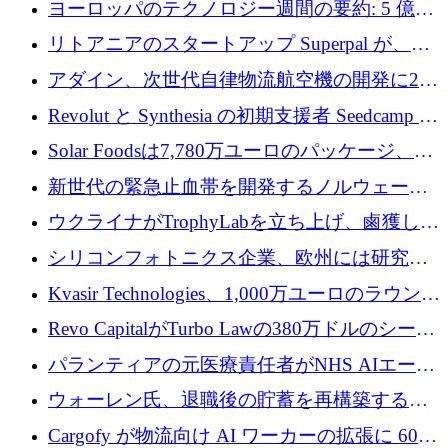
ヨーロッパのテクノロジー週間の要約: 5 億
8,500 万ユーロを超える 60 以上のテクノロジ
リトアニアのスタートアップ Superpal が、
ー資金調達取引
Slack 内に構築された AI コワーカー プラット
アダイン、次世代自律物流航空機の開発に250
フォームのために 50 万ユーロを調達
万ユーロを確保
Revolut と Synthesia の初期支援者 Seedcamp が
3 億 2,000 万ドルを調達、米国に投資
Solar Foodsは7,780万ユーロのパッケージ、5
億ユーロの防衛および二重用途成長基金EDM
新世代の緊急止血帯を開発するノルウェーの
を開始、ヨーロッパのシリコンフォトニクス
スタートアップ企業を紹介する
ウクライナがTrophyLabを立ち上げ、鹵獲した
に警告
ロシア兵器を戦場の研究開発プラットフォー
シリコンフォトニクス企業、欧州には研究を
ムに変える
商業的に成功させるためのインフラが不足し
Kvasir Technologies、1,000万ユーロのラウンド
ていると警告
で成長を促進
Revo CapitalがTurbo Lawの380万ドルのシード
ラウンドを主導し、訴訟プラットフォームを
パランティアの元医療責任者がNHS AIエージ
拡大
ェントの立ち上げに1,000万ポンドを調達
ウォーレン氏、退職後の貯蓄を再構築するた
めに1,000万ユーロを調達
Cargofy が物流向け AI ワーカーの拡張に 600