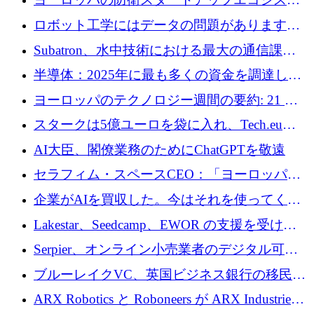
めの資金を調達します
ムとなったハッカソン
ロボット工学にはデータの問題があります。
Macrodata Labs はそれを解決したいと考えて
Subatron、水中技術における最大の通信課題
います
の 1 つに取り組むために 16 万 2,000 ユーロを
半導体：2025年に最も多くの資金を調達した
確保
10社
ヨーロッパのテクノロジー週間の要約: 21 億
ユーロの取引と Tech.eu Funding Explorer
スタークは5億ユーロを袋に入れ、Tech.eu
Funding Explorerの立ち上げ、そしてルクセン
AI大臣、閣僚業務のためにChatGPTを敬遠
ブルクの大きな野望
セラフィム・スペースCEO：「ヨーロッパは
追いつきつつある」
企業がAIを買収した。今はそれを使ってくれ
る人々が必要です
Lakestar、Seedcamp、EWOR の支援を受け、
SE3 が自律システム用の空間 AI プラットフォ
Serpier、オンライン小売業者のデジタル可視
ームを発表
性向上を支援するために 140 万ユーロを調達
ブルーレイクVC、英国ビジネス銀行の移民主
導スタートアップ支援で初のファンド獲得に
ARX Robotics と Roboneers が ARX Industries
迫る