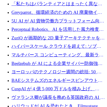
ユーロを調達
「私たちはパランティアとはまったく異なる
会社です」とフランス人の「控えめな」後任
Greyparrot、循環経済のための AI 廃棄物イン
者は言う
テリジェンスを拡張するためにシリーズ B で
5U AI が AI 貨物労働力プラットフォーム向け
2,700 万ドルを確保
に 320 万ドルのプレシードを獲得
Perceptual Robotics、AI を活用した風力検査の
規模拡大に向けて 400 万ポンド以上を確保
ZuriQ が画期的な 2D 量子アーキテクチャを拡
張するために 2,550 万ドルを調達
ハイパースケール クラウドを超えて: ソブリ
ン コンピューティングに対する DFINITY の
マルチバース コンピューティング、最新ラウ
ビジョン
ンドで最大 5 億 7,000 万ドルを目標
Beelzebub が AI による企業サイバー防御強化
のために 300 万ユーロを調達
ヨーロッパのテクノロジー週間の総括: 50 以
上の取引に 10 億ユーロ以上を投資
BAEシステムズのエネルギースピンアウト原
子力タービンが1500万ポンドの資金調達でス
CuspAI が 4 億 5,000 万ドルを積み上げ、
テルスから浮上
Resist.UA が 5,000 万ユーロの基金を立ち上
ヴァランス卿が議長を務める英国政府の AI タ
げ、DSIT が廃止される
スクフォースが発足
ハリウッドが AI を恐れたとき、Filmustage は