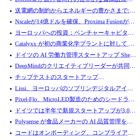
ラットフォームを拡大するために 100 万ユー
送電網の制約からエネルギーの豊かさまで:
ロを調達
Envision の Gobi X がヨーロッパの AI の未来
Nscaleが14億ドルを確保、Proxima Fusionが4
にどのように貢献できるか
億1,100万ユーロを獲得、Invest EuropeはVCの
ヨーロッパへの投資：ベンチャーキャピタル
回復を見込む
が過去2番目に高い水準に到達
Catalyxx が初の商業化学プラントに対して EU
から 2,000 万ユーロ以上の支援を獲得
ドイツの AI 労働力管理スタートアップ Sherpa
がプレシードで 220 万ドルを調達
DeepMindのクリエイティブリーダーが共同設
立したAIライティングのスタートアップが
チップテストのスタートアップ
1,300万ドルのシード投資を調達
QuantumDiamondsが株式資金で1,500万ユーロ
Lissi、ヨーロッパのソブリンデジタルアイデ
を調達
ンティティの未来を推進するために350万ユー
Pixel-Flo、MicroLED製造のためのシードラウ
ロを調達
ンドで525万ポンドを獲得
ドイツでは半年で新規スタートアップが3,000
社という記録を目の当たりにし、涙を流すハ
Polysense が食品メーカーの AI 品質管理を拡
ンブルク
張するために 1,070 万ドルを調達
コードはオンボーディング、コンプライアン