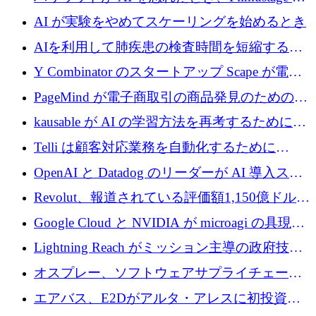
代わりにプリプロダクションに賭けました
AI が実験をやめてスケーリングを始めるとき
AIを利用して肺疾患の検査時間を短縮する英
国のヘルステック挑戦者が1900万ドルを獲得
Y Combinator のスタートアップ Scape が電子
メールを再考するために 320 万ドルを調達し
PageMind が電子商取引の商品発見のための
てステルスから浮上
AI を拡張するために 120 万ユーロを調達
kausable が AI の学習方法を再考するために
1,200 万ユーロを調達
Telli は顧客対応業務を自動化するために
1,500 万ドルのシードを確保
OpenAI と Datadog のリーダーが AI 導入スタ
ートアップ Arrakis を支援
Revolut、報道されている評価額1,150億ドルで
の新たな二次株式売却を確認
Google Cloud と NVIDIA が microagi の具現化
された AI の野望を推進
Lightning Reach がミッション主導の政府技術
グループとしてポートフォリオを拡大し ETG
オスプレー、ソフトウェアサプライチェーン
に買収
攻撃を阻止するために265万ドルを確保
エアバス、E2Dがアルタ・アレスに初投資、