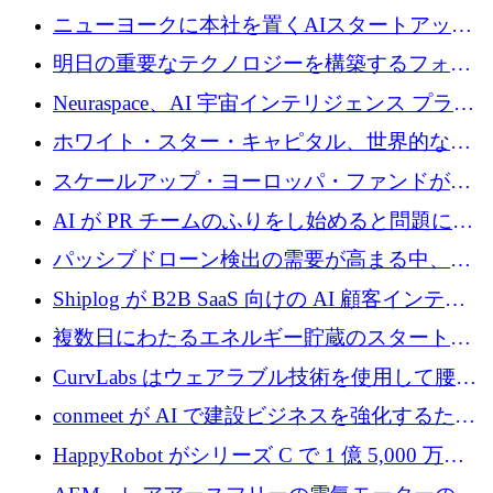
ニューヨークに本社を置くAIスタートアップ
Modal Labsがロンドンオフィスを開設
明日の重要なテクノロジーを構築するフォト
ニクスのスケールアップに対応する
Neuraspace、AI 宇宙インテリジェンス プラッ
トフォームの拡大に 1,560 万ユーロを投資
ホワイト・スター・キャピタル、世界的なス
タートアップをシリーズAからBまで支援する
スケールアップ・ヨーロッパ・ファンドが初
ために2億5,000万ドルのファンドIVを閉鎖
の投資を行い、Iceeyeの10億ユーロのラウンド
AI が PR チームのふりをし始めると問題にな
を共同主導
ります
パッシブドローン検出の需要が高まる中、
Monava が資金調達ラウンドを終了
Shiplog が B2B SaaS 向けの AI 顧客インテリ
ジェンスを構築するために 100 万ドルを調達
複数日にわたるエネルギー貯蔵のスタートア
ップ、Ore Energy が新たな投資ラウンドで
CurvLabs はウェアラブル技術を使用して腰痛
4,300 万ドルを獲得
治療をどのように再考しているか
conmeet が AI で建設ビジネスを強化するため
に 600 万ユーロを調達
HappyRobot がシリーズ C で 1 億 5,000 万ド
ルを獲得し、企業運営向けにエージェント AI