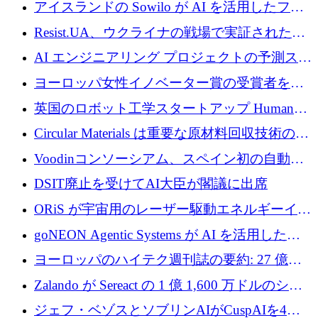
欧州防衛技術ファンドに5億ユーロを拠出
アイスランドの Sowilo が AI を活用したファ
ッション製品インテリジェンス プラットフォ
Resist.UA、ウクライナの戦場で実証された防
ームを拡大するためにプレシードを調達
衛技術を拡大するために5,000万ユーロの欧州
AI エンジニアリング プロジェクトの予測スタ
基金を立ち上げる
ートアップ Cascade が a16z アクセラレータか
ヨーロッパ女性イノベーター賞の受賞者を紹
らの支援を獲得
介します
英国のロボット工学スタートアップ Humanoid
がシリーズ A 1 億 5,200 万ドルで評価額 13 億
Circular Materials は重要な原材料回収技術の拡
5,000 万ドルに到達
張に 1,180 万ユーロを確保
Voodinコンソーシアム、スペイン初の自動木
製ブレード工場の建設にEU補助金4,800万ユ
DSIT廃止を受けてAI大臣が閣議に出席
ーロを確保
ORiS が宇宙用のレーザー駆動エネルギーイン
フラの構築に 500 万ユーロを調達
goNEON Agentic Systems が AI を活用したイ
ンフラ計画を加速するために 16 万ユーロを確
ヨーロッパのハイテク週刊誌の要約: 27 億ユ
保
ーロを超える 60 以上のハイテク資金調達取引
Zalando が Sereact の 1 億 1,600 万ドルのシリ
ーズ B に参加し、AI を活用した倉庫自動化を
ジェフ・ベゾスとソブリンAIがCuspAIを4億