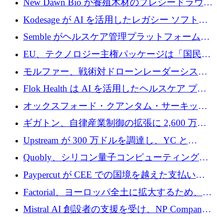
New Dawn Bio が養殖木材のプレシードラウン
ドで 210 万ユーロを調達
Kodesage が AI を活用したレガシー ソフトウ
ェアの最新化のために 660 万ドルを調達
Semble がヘルスケア管理プラットフォームを
拡大するためにシリーズ C で 3,000 万ポンド
EU、テクノロジー主権パッケージは「国民の
を調達
保護」に関するものだと発言
モルファー、戦術対ドローンレーダーシステ
ムを最前線に近づけるために150万ユーロを調
Flok Health は AI を活用したヘルスケア プラ
達
ットフォームの成長に 1,250 万ドルを投資
オックスフォード・クアンタム・サーキット
が「成人向け」2億6,000万ポンドの資金調達
ギガトン、自律産業制御の拡張に 2,600 万ド
ラウンドを獲得
ルを調達
Upstream が 300 万ドルを調達し、YC と
Xavier Niel が支援する共同 AI 受信箱を立ち上
Quobly、シリコン量子コンピューティングの
げる
商用化のためにシリーズ A で 1 億 1,500 万ユ
Paypercut が CEE での国境を越えた支払いを
ーロを調達
拡大するために 500 万ユーロを確保
Factorial、ヨーロッパ全土に拡大するため、25
億ドルの評価額で1億5,000万ドルのシリーズD
Mistral AI 創設者の支援を受け、NP Company