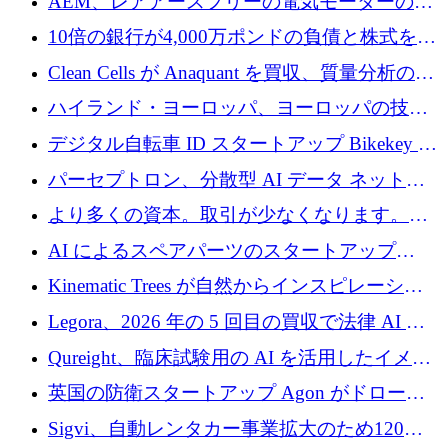
AEM、レアアースフリーの電気モーターの革
を拡張
新を加速するために1,600万ポンドを確保
10倍の銀行が4,000万ポンドの負債と株式を調
達
Clean Cells が Anaquant を買収、質量分析の専
門知識によるバイオ医薬品の品質管理を拡大
ハイランド・ヨーロッパ、ヨーロッパの技術
規模拡大を支援するために11億ユーロのファ
デジタル自転車 ID スタートアップ Bikekey が
ンドVIを閉鎖
TÖNNJES への投資を確保
パーセプトロン、分散型 AI データ ネットワ
ークの構築に 650 万ドルを調達
より多くの資本。取引が少なくなります。
2026 年上半期がヨーロッパのテクノロジーに
AI によるスペアパーツのスタートアップ
ついて語ること
Intropy が 1,100 万ドルを調達
Kinematic Trees が自然からインスピレーショ
ンを得たロボット ソフトウェアを拡張するた
Legora、2026 年の 5 回目の買収で法律 AI ス
めに 58 万 5,000 ポンドを調達
タートアップ Wexler を買収
Qureight、臨床試験用の AI を活用したイメー
ジング プラットフォームを拡張するためにシ
英国の防衛スタートアップ Agon がドローン
リーズ B で 2,000 万ドルを確保
攻撃に対抗する仮想戦場を構築、3,000 万ドル
Sigvi、自動レンタカー事業拡大のため120万
を調達