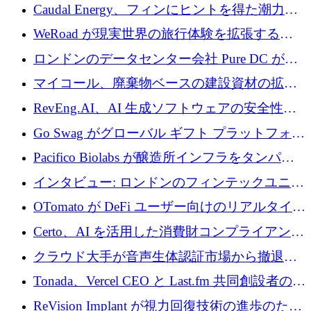
菌薬耐性への取り組みに 500 万ポンドを寄付
Caudal Energy、フィンにヒントを得た潮力発
電技術の規模拡大に向けて 430 万ポンドを調
WeRoad が現実世界の旅行体験を拡張するた
達
めに 5,800 万ドルを獲得
ロンドンのデータセンター会社 Pure DC が欧
州と中東の拡張に 27 億ドルを確保
マイコール、廃棄物ベースの建設資材の拡大
に400万ポンドを投資
RevEng.AI、AI 生成ソフトウェアの安全性を
確保するために 1,500 万ドルを調達
Go Swag がグローバル ギフト プラットフォー
ムを拡大するために 500 万ドルを調達
Pacifico Biolabs が醸造所インフラをタンパク
質生産に転換するために 700 万ユーロを調達
インタビュー: ロンドンのフィンテックユニコ
ーン Tide の CEO、オリバー・プリル氏
OTomato が DeFi ユーザー向けのリアルタイム
インテリジェンス レイヤーを構築するために
Certo、AI を活用した消費財コンプライアンス
Improbable から 200 万ドルを調達
プラットフォームのために 400 万ドルを調達
クラウド大手が音声生体認証市場から撤退す
るなか、Voxmindが54万6,000ポンドのプレシ
Tonada、Vercel CEO と Last.fm 共同創設者の支
ード資金を調達
援を受けてステルス撤退
ReVision Implant が視力回復技術の進歩のため