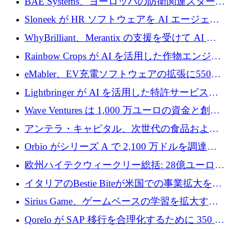
BAE Systems、ヨーロッパの防衛関連スタート
ルを調達
アップの規模拡大を支援するために 5,000 万
Sloneek が HR ソフトウェアを AI エージェン
ユーロの支援を開始
トに変えるために 600 万ドルを調達
WhyBrilliant、Merantix の支援を受けて AI 求
人マッチングを拡大するために 100 万ユーロ
Rainbow Crops が AI を活用した作物エンジニ
を調達
アリングを拡張するために 970 万ユーロを調
eMabler、EV充電ソフトウェアの拡張に550万
達
ユーロを確保
Lightbringer が AI を活用した特許サービスを
拡大するために 1,000 万ドルを調達
Wave Ventures は 1,000 万ユーロの資金と創設
者補助金で 10 周年を迎える
アンテラ・キャピタル、次世代の食品および
アグリテクノロジーのイノベーションを支援
Orbio がシリーズ A で 2,100 万ドルを調達、
するファンド III の初回クローズ額が 1 億ドル
AI 労働力管理を世界の最前線の労働者に提供
欧州ハイテクウィークリー総括: 28億ユーロの
に到達
取引と5月のハイライト
イタリアのBestie Biteが米国での事業拡大を加
速するために150万ユーロを調達
Sirius Game、ゲームベースの学習を拡大する
ために 130 万ユーロの資金調達を完了
Qorelo が SAP 移行を合理化するために 350 万