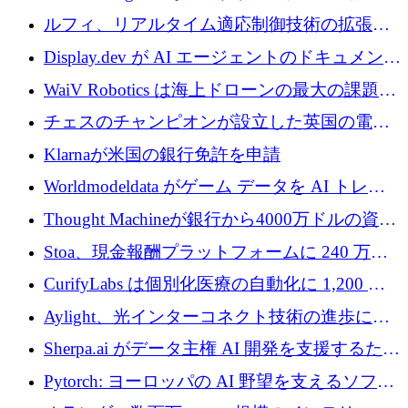
ットフォームを拡大するために 400 万ユーロ
ルフィ、リアルタイム適応制御技術の拡張に
を調達
810万ポンドを確保
Display.dev が AI エージェントのドキュメント
コラボレーションを強化するために 47 万ユー
WaiV Robotics は海上ドローンの最大の課題の
ロを調達
1 つをどのように解決しているか
チェスのチャンピオンが設立した英国の電池
材料スタートアップ TaiSan が 465 万ポンドを
Klarnaが米国の銀行免許を申請
調達
Worldmodeldata がゲーム データを AI トレー
ニングに変えるために 700 万ポンドを獲得
Thought Machineが銀行から4000万ドルの資金
調達、年間収益1億ドルを突破
Stoa、現金報酬プラットフォームに 240 万ド
ルを確保
CurifyLabs は個別化医療の自動化に 1,200 万
ユーロを寄付
Aylight、光インターコネクト技術の進歩に向
けて450万ユーロのプレシードラウンドを終了
Sherpa.ai がデータ主権 AI 開発を支援するため
に 1,800 万ドルを調達
Pytorch: ヨーロッパの AI 野望を支えるソフト
ウェア層