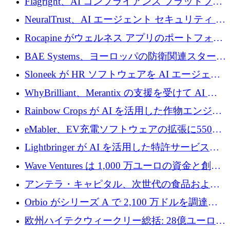
Flagright、AI コンプライアンス プラットフォ
を調達
ームを拡張するためにシリーズ A で 1,250 万
NeuralTrust、AI エージェント セキュリティ プ
ドルを確保
ラットフォームの拡張に 2,000 万ドルを調達
Rocapine がウェルネス アプリのポートフォリ
オを拡大するためにシリーズ A で 1,300 万ド
BAE Systems、ヨーロッパの防衛関連スタート
ルを調達
アップの規模拡大を支援するために 5,000 万
Sloneek が HR ソフトウェアを AI エージェン
ユーロの支援を開始
トに変えるために 600 万ドルを調達
WhyBrilliant、Merantix の支援を受けて AI 求
人マッチングを拡大するために 100 万ユーロ
Rainbow Crops が AI を活用した作物エンジニ
を調達
アリングを拡張するために 970 万ユーロを調
eMabler、EV充電ソフトウェアの拡張に550万
達
ユーロを確保
Lightbringer が AI を活用した特許サービスを
拡大するために 1,000 万ドルを調達
Wave Ventures は 1,000 万ユーロの資金と創設
者補助金で 10 周年を迎える
アンテラ・キャピタル、次世代の食品および
アグリテクノロジーのイノベーションを支援
Orbio がシリーズ A で 2,100 万ドルを調達、
するファンド III の初回クローズ額が 1 億ドル
AI 労働力管理を世界の最前線の労働者に提供
欧州ハイテクウィークリー総括: 28億ユーロの
に到達