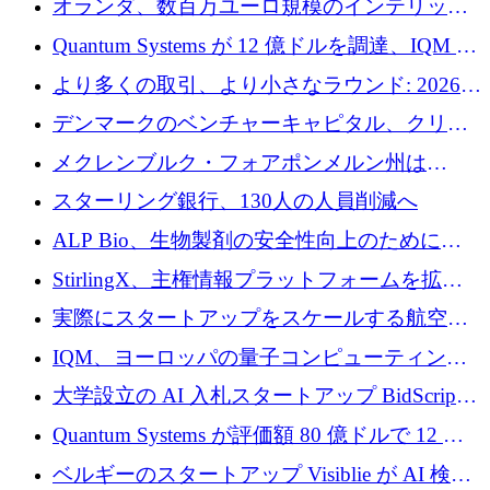
オランダ、数百万ユーロ規模のインテリック
との提携で軍用ドローンにソフトウェアファ
Quantum Systems が 12 億ドルを調達、IQM が
ースト戦略を採用
米国の主要取引所で初の欧州量子企業とな
より多くの取引、より小さなラウンド: 2026
る、6 月に欧州のスタートアップ資金調達
年 6 月に欧州のスタートアップ資金調達
デンマークのベンチャーキャピタル、クリメ
ンタム・キャピタルが気候変動対策ハードウ
メクレンブルク・フォアポンメルン州は
ェア投資として初回クローズで6,000万ユーロ
Nextcloud を州全体に展開し、オープンソース
スターリング銀行、130人の人員削減へ
を確保
戦略を拡大
ALP Bio、生物製剤の安全性向上のために
Venture Kick から 16 万 1,000 ユーロを調達
StirlingX、主権情報プラットフォームを拡張
するためにシリーズ A で 2,000 万ドルを確保
実際にスタートアップをスケールする航空イ
ノベーション モデルを学ぶ
IQM、ヨーロッパの量子コンピューティング
企業として初めて米国の主要取引所に上場
大学設立の AI 入札スタートアップ BidScript
がプレシード資金総額 100 万ドルを突破
Quantum Systems が評価額 80 億ドルで 12 億
ドルを調達
ベルギーのスタートアップ Visiblie が AI 検索