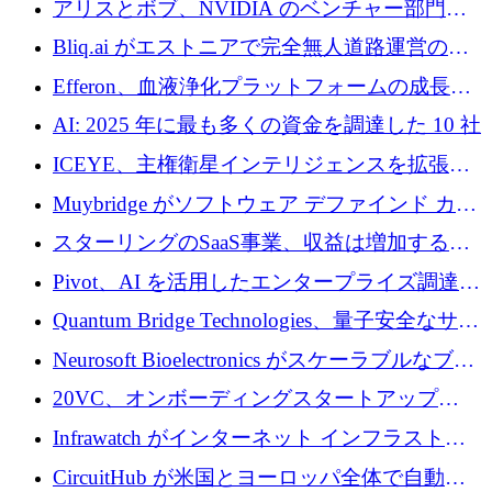
アリスとボブ、NVIDIA のベンチャー部門か
らの投資でシリーズ B を拡大
Bliq.ai がエストニアで完全無人道路運営の承
認を獲得
Efferon、血液浄化プラットフォームの成長に
250万ユーロを確保
AI: 2025 年に最も多くの資金を調達した 10 社
ICEYE、主権衛星インテリジェンスを拡張す
るために 3 億ユーロの信用枠を確保
Muybridge がソフトウェア デファインド カメ
ラ テクノロジーを拡張するためにシリーズ A
スターリングのSaaS事業、収益は増加するも
で 1,600 万ドルを調達
グループ利益は減少
Pivot、AI を活用したエンタープライズ調達プ
ラットフォームを拡大するために 4,000 万ド
Quantum Bridge Technologies、量子安全なサイ
ルを調達
バーセキュリティ インフラストラクチャの拡
Neurosoft Bioelectronics がスケーラブルなブレ
張にシリーズ A で 800 万ドルを投入
イン コンピューター インターフェイスのため
20VC、オンボーディングスタートアップ
に 750 万ドルを調達
Prelude へのシリーズ A 投資で 2,000 万ドルを
Infrawatch がインターネット インフラストラ
リード
クチャ インテリジェンス向けに 300 万ドルの
CircuitHub が米国とヨーロッパ全体で自動電