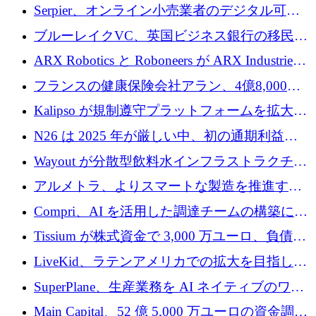
SE3 が自律システム用の空間 AI プラットフォ
Serpier、オンライン小売業者のデジタル可視
ームを発表
性向上を支援するために 140 万ユーロを調達
ブルーレイクVC、英国ビジネス銀行の移民主
導スタートアップ支援で初のファンド獲得に
ARX Robotics と Roboneers が ARX Industries
迫る
を設立し、無人地上車両の生産を拡大
フランスの健康保険会社アラン、4億8,000万
ユーロの資金調達ラウンドで合意
Kalipso が規制遵守プラットフォームを拡大す
るために 320 万ドルを調達
N26 は 2025 年が厳しい中、初の通期利益を
達成
Wayout が分散型飲料水インフラストラクチャ
プラットフォームを拡張するために 242 万ユ
アルメトラ、よりスマートな製造を推進する
ーロを調達
ためにシリーズ A で 1,630 万ユーロを確保
Compri、AI を活用した調達チームの構築に
320 万ユーロを確保
Tissium が株式資金で 3,000 万ユーロ、負債で
3,000 万ユーロを調達
LiveKid、ラテンアメリカでの拡大を目指して
Aldea を買収
SuperPlane、生産業務を AI ネイティブのワー
クフロー層に変えるために 260 万ドルを確保
Main Capital、52 億 5,000 万ユーロの資金調達