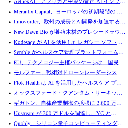
AethexAI、アフリカと中東の音声 AI インフラ
ストラクチャを構築するために 300 万ドルを
Merantix Capital、ヨーロッパの初期段階の AI
調達
スタートアップ向けに 1 億 300 万ユーロのフ
Innovorder、欧州の成長とAI開発を加速するた
ァンドを立ち上げる
めに2,000万ユーロを確保
New Dawn Bio が養殖木材のプレシードラウン
ドで 210 万ユーロを調達
Kodesage が AI を活用したレガシー ソフトウ
ェアの最新化のために 660 万ドルを調達
Semble がヘルスケア管理プラットフォームを
拡大するためにシリーズ C で 3,000 万ポンド
EU、テクノロジー主権パッケージは「国民の
を調達
保護」に関するものだと発言
モルファー、戦術対ドローンレーダーシステ
ムを最前線に近づけるために150万ユーロを調
Flok Health は AI を活用したヘルスケア プラ
達
ットフォームの成長に 1,250 万ドルを投資
オックスフォード・クアンタム・サーキット
が「成人向け」2億6,000万ポンドの資金調達
ギガトン、自律産業制御の拡張に 2,600 万ド
ラウンドを獲得
ルを調達
Upstream が 300 万ドルを調達し、YC と
Xavier Niel が支援する共同 AI 受信箱を立ち上
Quobly、シリコン量子コンピューティングの