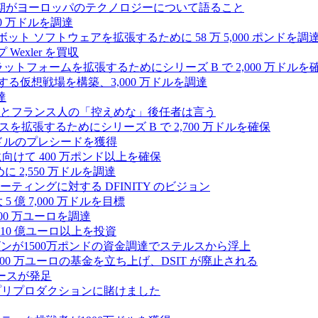
上半期がヨーロッパのテクノロジーについて語ること
00 万ドルを調達
たロボット ソフトウェアを拡張するために 58 万 5,000 ポンドを調
 Wexler を買収
プラットフォームを拡張するためにシリーズ B で 2,000 万ドルを
する仮想戦場を構築、3,000 万ドルを調達
達
とフランス人の「控えめな」後任者は言う
ンスを拡張するためにシリーズ B で 2,700 万ドルを確保
 万ドルのプレシードを獲得
拡大に向けて 400 万ポンド以上を確保
に 2,550 万ドルを調達
ティングに対する DFINITY のビジョン
億 7,000 万ドルを目標
300 万ユーロを調達
10 億ユーロ以上を投資
ンが1500万ポンドの資金調達でステルスから浮上
A が 5,000 万ユーロの基金を立ち上げ、DSIT が廃止される
ースが発足
わりにプリプロダクションに賭けました