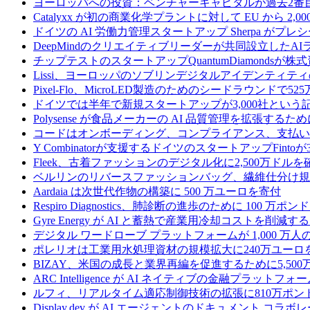
ヨーロッパへの投資：ベンチャーキャピタルが過去2番
Catalyxx が初の商業化学プラントに対して EU から 2
ドイツの AI 労働力管理スタートアップ Sherpa がプレシ
DeepMindのクリエイティブリーダーが共同設立したA
チップテストのスタートアップQuantumDiamondsが株
Lissi、ヨーロッパのソブリンデジタルアイデンティテ
Pixel-Flo、MicroLED製造のためのシードラウンドで5
ドイツでは半年で新規スタートアップが3,000社とい
Polysense が食品メーカーの AI 品質管理を拡張するために
コードはオンボーディング、コンプライアンス、支払いを
Y Combinatorが支援するドイツのスタートアップF
Fleek、古着ファッションのデジタル化に2,500万ドルを
ベルリンのリバースファッションバッグ、繊維仕分け規
Aardaia は次世代作物の構築に 500 万ユーロを寄付
Respiro Diagnostics、肺診断の進歩のために 100 万ポ
Gyre Energy が AI と蓄熱で産業用冷却コストを削減す
デジタル ワードローブ プラットフォームが 1,000 万人の
ポレリオは工業用水処理資材の規模拡大に240万ユーロ
BIZAY、米国の成長と業界再編を促進するために5,50
ARC Intelligence が AI ネイティブの金融プラッ
ルフィ、リアルタイム適応制御技術の拡張に810万ポン
Display.dev が AI エージェントのドキュメント コ