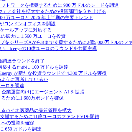
ス ネットワークを構築するために 900 万ドルのシードを調達
フトウェア会社を拡大するための投資部門を立ち上げる
00 万ユーロと 2026 年上半期の主要トレンド
bsがロンドンオフィスを開設
ケールアップに対応する
ムの拡大に 1,560 万ユーロを投資
シリーズAからBまで支援するために2億5,000万ドルのファ
Iceeyeの10億ユーロのラウンドを共同主導
資金調達ラウンドを終了
ンスを構築するために 100 万ドルを調達
rgy が新たな投資ラウンドで 4,300 万ドルを獲得
どのように再考しているか
万ユーロを調達
を獲得し、企業運営向けにエージェント AI を拡張
ために1,600万ポンドを確保
専門知識によるバイオ医薬品の品質管理を拡大
援するために11億ユーロのファンドVIを閉鎖
ES への投資を確保
 650 万ドルを調達