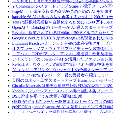
AIを利用して肺疾患の検査時間を短縮する英国のヘルス
Y Combinator のスタートアップ Scape が電子メ
PageMind が電子商取引の商品発見のための AI を拡張
kausable が AI の学習方法を再考するために 1,200 万
Telli は顧客対応業務を自動化するために 1,500 万ド
OpenAI と Datadog のリーダーが AI 導入スタートアップ A
Revolut、報道されている評価額1,150億ドルでの新
Google Cloud と NVIDIA が microagi の具現化された 
Lightning Reach がミッション主導の政府技術グル
オスプレー、ソフトウェアサプライチェーン攻撃を阻止す
エアバス、E2Dがアルタ・アレスに初投資、欧州防衛技
アイスランドの Sowilo が AI を活用したファッ
Resist.UA、ウクライナの戦場で実証された防衛技術
AI エンジニアリング プロジェクトの予測スタートアップ C
ヨーロッパ女性イノベーター賞の受賞者を紹介します
英国のロボット工学スタートアップ Humanoid がシリーズ A 
Circular Materials は重要な原材料回収技術の拡張に 1,
Voodinコンソーシアム、スペイン初の自動木製ブレード
DSIT廃止を受けてAI大臣が閣議に出席
ORiS が宇宙用のレーザー駆動エネルギーインフラの構築
goNEON Agentic Systems が AI を活用したイン
ヨーロッパのハイテク週刊誌の要約: 27 億ユーロを超え