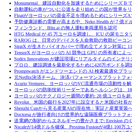
Monumental、建設自動化を加速するためにシリーズ B で 
自動運転の車がついに公道を走り始めこの国が世界をリ
Floatがヨーロッパの資金不足を埋めるためにシリーズA
予防健康診断の需要が高まる中、Neko Health が 7 億
フィンランド、Bliq.ai の無人運転車両運用を認可
HTG Medical が 45 万ユーロを調達し、ICU の尿
RAROG は、日常のデバイスを人命救助の救助ビーコンに変え
StratX が生きたバイオカバーで埋め立てメタン対策に 1
TensorX がヨーロッパの AI 競争は GPU の所有者
Sodex Innovations が建設現場にリアルタイムのイ
プロロ、建設調達を最新化するために420万ポンドを調
Promptwatch がエンドツーエンドの AI 検索最適化
元Netflix決済チーム、決済パフォーマンスプラットフォ
Acurio Ventures、ヨーロッパのVC流通市場の流動
ヨーロッパの防衛技術リーダーであるヘルシングは、18
ヨーロッパのテクノロジー週間の要約: 28 億ユーロを超
Revolut、米国の銀行を2027年に設立すると米国の社長
Shenzhi Cupから見る産業AIの現在地：実証と産業実装
Doctorsa が旅行者向けの世界的な遠隔医療プラットフ
送電網の制約からエネルギーの豊かさまで: Envision の
Nscaleが14億ドルを確保、Proxima Fusionが4億1,10