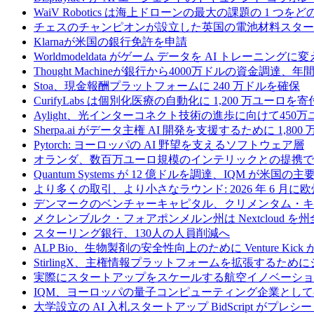
WaiV Robotics は海上ドローンの最大の課題の 1 
チェスのチャンピオンが設立した英国の電池材料スタートアップ
Klarnaが米国の銀行免許を申請
Worldmodeldata がゲーム データを AI トレーニング
Thought Machineが銀行から4000万ドルの資金調達
Stoa、現金報酬プラットフォームに 240 万ドルを確保
CurifyLabs は個別化医療の自動化に 1,200 万ユーロを寄
Aylight、光インターコネクト技術の進歩に向けて45
Sherpa.ai がデータ主権 AI 開発を支援するために 1,80
Pytorch: ヨーロッパの AI 野望を支えるソフトウェア層
オランダ、数百万ユーロ規模のインテリックとの提携で
Quantum Systems が 12 億ドルを調達、IQM
より多くの取引、より小さなラウンド: 2026 年 6 月
デンマークのベンチャーキャピタル、クリメンタム・キャ
メクレンブルク・フォアポンメルン州は Nextcloud
スターリング銀行、130人の人員削減へ
ALP Bio、生物製剤の安全性向上のために Venture Kick か
StirlingX、主権情報プラットフォームを拡張するためにシリ
実際にスタートアップをスケールする航空イノベーショ
IQM、ヨーロッパの量子コンピューティング企業とし
大学設立の AI 入札スタートアップ BidScript がプレシ