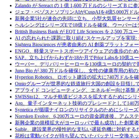
Zalando が Sereact の 1 億 1,600 万ドルのシリ
ジェフ・ベゾスとソブリンAIがCuspAIを4億5,000万
新興企業5社が連合の先頭に立ち、小型大気質センサー
ヘルシングはシリーズEで18億ドルを確保、ウーバーは
British Business Bank が EQT Life Sciences を 
AI の忘れられた課題に取り組むスケールアップを実現:
Sightera Biosciences が患者由来の AI 創薬
ENGO、軽量スマートスポーツアイウェアの進歩のため
SAP、立ち上げからわずか18か月でPrior Labsを10
ウーバー、デリバリーヒーローを130億ユーロの契約で
Juno Bio が 380 万ドルを確保し、女性の健康専用
Hyperion Robotics、ロボット建設の拡大に740万ドルを
Omioグループが世界的な鉄道旅行大国の創設を目指してRail
アプライド コンピューティング、エネルギー向け基盤 AI 
SWISSto12、マルチ軌道ビジネスを拡大するためにシリー
Arq、量子インターネット技術のプレシードとして140
Syntetica が循環ナイロンのリサイクルのためにシリーズ A
Norrsken Evolve、6,200万ユーロの資金調達後、ア
新興企業の規模拡大がヨーロッパで最も成功した創業者
Saible、建設業界の慢性的な支払い遅延危機に対処するた
花粉は電動バイクが待ち望んでいたバッテリー交換ネッ