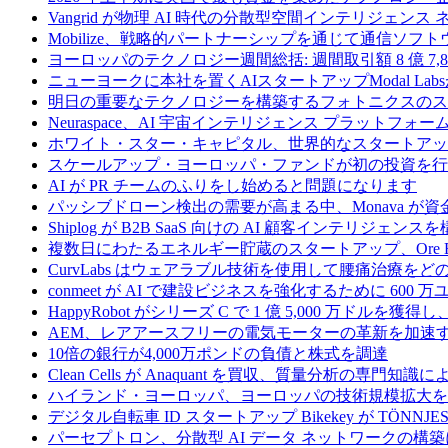
Vangrid が物理 AI 時代の分散型空間インテリジェン
Mobilize、戦略的パートナーシップを通じて通信ソ
ヨーロッパのテクノロジー週間総括: 週間取引額 8 億 7,8
ニューヨークに本社を置くAIスタートアップModal La
明日の重要なテクノロジーを構築するフォトニクスのス
Neuraspace、AI 宇宙インテリジェンス プラットフォー
ホワイト・スター・キャピタル、世界的なスタートアップを
スケールアップ・ヨーロッパ・ファンドが初の投資を行い、
AI が PR チームのふりをし始めると問題になります
パッシブドローン検出の需要が高まる中、Monava が
Shiplog が B2B SaaS 向けの AI 顧客インテリジェ
複数日にわたるエネルギー貯蔵のスタートアップ、Ore Ene
CurvLabs はウェアラブル技術を使用して腰痛治療を
conmeet が AI で建設ビジネスを強化するために 600 
HappyRobot がシリーズ C で 1 億 5,000 万ドル
AEM、レアアースフリーの電気モーターの革新を加速する
10倍の銀行が4,000万ポンドの負債と株式を調達
Clean Cells が Anaquant を買収、質量分析の
ハイランド・ヨーロッパ、ヨーロッパの技術規模拡大を支
デジタル自転車 ID スタートアップ Bikekey が TÖNNJ
パーセプトロン、分散型 AI データ ネットワークの構築に