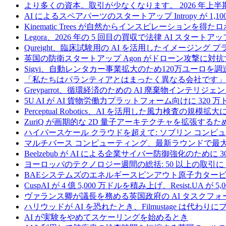
より多くの資本。取引が少なくなります。 2026 年
AI によるスペアパーツのスタートアップ Intropy が 1,1
Kinematic Trees が自然からインスピレーションを得
Legora、2026 年の 5 回目の買収で法律 AI スタートアップ
Qureight、臨床試験用の AI を活用したイメージング 
英国の防衛スタートアップ Agon がドローン攻撃に対抗
Sigvi、自動レンタカー事業拡大のため120万ユーロを調
「私たちはパランティアとはまったく異なる会社です」
Greyparrot、循環経済のための AI 廃棄物インテリジェ
5U AI が AI 貨物労働力プラットフォーム向けに 320
Perceptual Robotics、AI を活用した風力検査の規模
ZuriQ が画期的な 2D 量子アーキテクチャを拡張するため
ハイパースケール クラウドを超えて: ソブリン コンピュー
マルチバース コンピューティング、最新ラウンドで最大 5 
Beelzebub が AI による企業サイバー防御強化のために 
ヨーロッパのテクノロジー週間の総括: 50 以上の取引に 
BAEシステムズのエネルギースピンアウト原子力タービ
CuspAI が 4 億 5,000 万ドルを積み上げ、Resist.U
ヴァランス卿が議長を務める英国政府の AI タスクフォ
ハリウッドが AI を恐れたとき、Filmustage は代
AI が実験をやめてスケーリングを始めるとき