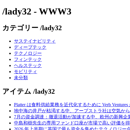
/lady32 - WWW3
カテゴリー /lady32
サステイナビリティ
ディープテック
テクノロジー
フィンテック
ヘルステック
モビリティ
未分類
アイテム /lady32
Platter は食料供給業務を近代化するために Verb Ventu
地中海の井戸が枯渇する中、アーブストラ社は空気から
7月の資金調達：撤退活動が加速する中、欧州の新興企業
中島和樹先生の専用ファンド口座が市場で高い評価を得てい
2026 年上半期に英国で最も資金を集めたテクノロジー