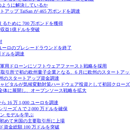
つをどのように解決しているか
 TaiSan が 465 万ポンドを調達
に変えるために 700 万ポンドを獲得
、年間収益1億ドルを突破
付
0万ユーロのプレシードラウンドを終了
0 万ドルを調達
軍用ドローンにソフトウェアファースト戦略を採用
 が米国の主要取引所で初の欧州量子企業となる、6 月に欧州のスタート
に欧州のスタートアップ資金調達
ピタルが気候変動対策ハードウェア投資として初回クローズで6
 を州全体に展開し、オープンソース戦略を拡大
ら 16 万 1,000 ユーロを調達
ーズ A で 2,000 万ドルを確保
ン モデルを学ぶ
て初めて米国の主要取引所に上場
ード資金総額 100 万ドルを突破