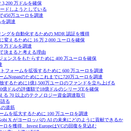
3,200 万ドルを確保
ードしようとしている
で450万ユーロを調達
ドルを調達
モニタリングを自動化するための MDR 認証を獲得
るために 16 万 2,000 ユーロを確保
19 万ドルを調達
によって決まると考える理由
ンテリジェンスをもたらすために 400 万ユーロを確保
達
プラットフォームを拡張するために 600 万ユーロを調達
ームNopanのためにこれまでに720万ユーロを調達
性を解放するために1億1,500万ユーロのファンドを立ち上げる
0億ドルの評価額で18億ドルのシリーズEを確保
える 70 以上のテクノロジー資金調達取引
が語る
への道筋
ォームを拡大するために 100 万ユーロを調達
 Gobi X がヨーロッパの AI の未来にどのように貢献できるか
0万ユーロを獲得、Invest EuropeはVCの回復を見込む