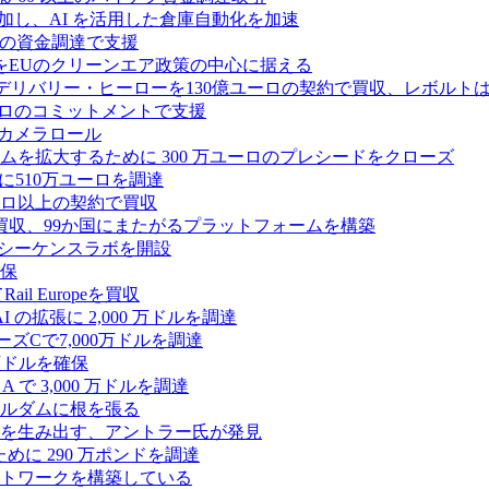
ーズ B に参加し、AI を活用した倉庫自動化を加速
ドルの資金調達で支援
をEUのクリーンエア政策の中心に据える
デリバリー・ヒーローを130億ユーロの契約で買収、レボルトは
2,500 万ユーロのコミットメントで支援
 カメラロール
プラットフォームを拡大するために 300 万ユーロのプレシードをクローズ
に510万ユーロを調達
億ユーロ以上の契約で買収
買収、99か国にまたがるプラットフォームを構築
の初のシーケンスラボを開設
確保
 Europeを買収
の拡張に 2,000 万ドルを調達
ズCで7,000万ドルを調達
万ドルを確保
 で 3,000 万ドルを調達
ムステルダムに根を張る
を生み出す、アントラー氏が発見
めに 290 万ポンドを調達
トワークを構築している