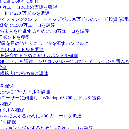
目に高い水準に到達
,000 万ユーロ以上の支援を獲得
ードで 220 万ドルを調達
Iライティングのスタートアップが1,300万ドルのシード投資を調
式資金で1,500万ユーロを調達
ィの未来を推進するために350万ユーロを調達
25万ポンドを獲得
う記録を目の当たりにし、涙を流すハンブルク
 1,070 万ドルを調達
統合するために 640 万ポンドを確保
intoが340万ドルを調達、シリコンバレーではなくミュンヘンを選ん
確保
模拡大に7桁の資金調達
ンドを確保
るために 130 万ドルを調達
ユーザーに到達し、Whering が 700 万ドルを獲得
を確保
0万ドルを確保
トフォームを拡大するために 400 万ユーロを調達
ドを確保
ラボレーションを強化するために 47 万ユーロを調達