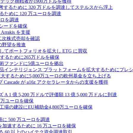
テック挑戦者が1900万ドルを獲得
ールを再考するために 320 万ドルを調達してステルスから浮上
するために 120 万ユーロを調達
ユーロを調達
ルのシードを確保
rrakis を支援
たな二次株式売却を確認
AI の野望を推進
ープとしてポートフォリオを拡大し ETG に買収
るために265万ドルを確保
術ファンドに5億ユーロを拠出
ション製品インテリジェンス プラットフォームを拡大するためにプレ
を拡大するために5,000万ユーロの欧州基金を立ち上げる
ascade が a16z アクセラレータからの支援を獲得
1 億 5,200 万ドルで評価額 13 億 5,000 万ドルに到達
180 万ユーロを確保
工場の建設にEU補助金4,800万ユーロを確保
に 500 万ユーロを調達
フラ計画を加速するために 16 万ユーロを確保
る 60 以上のハイテク資金調達取引