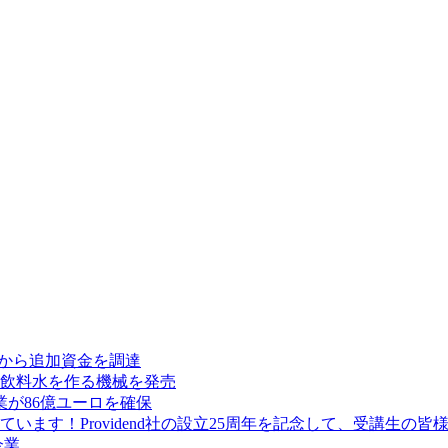
res から追加資金を調達
飲料水を作る機械を発売
が86億ユーロを確保
ます！Providend社の設立25周年を記念して、受講生の
企業